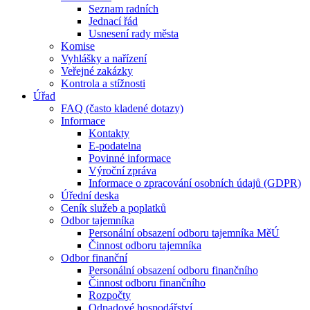
Seznam radních
Jednací řád
Usnesení rady města
Komise
Vyhlášky a nařízení
Veřejné zakázky
Kontrola a stížnosti
Úřad
FAQ (často kladené dotazy)
Informace
Kontakty
E-podatelna
Povinné informace
Výroční zpráva
Informace o zpracování osobních údajů (GDPR)
Úřední deska
Ceník služeb a poplatků
Odbor tajemníka
Personální obsazení odboru tajemníka MěÚ
Činnost odboru tajemníka
Odbor finanční
Personální obsazení odboru finančního
Činnost odboru finančního
Rozpočty
Odpadové hospodářství