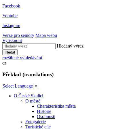
Facebook
Youtube
Instagram
Verze pro seniory
Mapa webu
Vytisknout
Hledaný výraz
Hledat
rozšířené vyhledávání
cz
Překlad (translations)
Select Language
▼
O České Skalici
O městě
Charakteristika města
Historie
Osobnosti
Fotogalerie
Turistické cíle