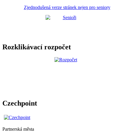
Zjednodušená verze stránek nejen pro seniory
Rozklikávací rozpočet
Czechpoint
Partnerská města