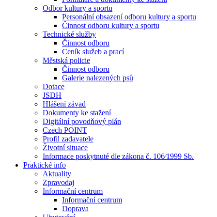
Odbor kultury a sportu
Personální obsazení odboru kultury a sportu
Činnost odboru kultury a sportu
Technické služby
Činnost odboru
Ceník služeb a prací
Městská policie
Činnost odboru
Galerie nalezených psů
Dotace
JSDH
Hlášení závad
Dokumenty ke stažení
Digitální povodňový plán
Czech POINT
Profil zadavatele
Životní situace
Informace poskytnuté dle zákona č. 106⁄1999 Sb.
Praktické info
Aktuality
Zpravodaj
Informační centrum
Informační centrum
Doprava