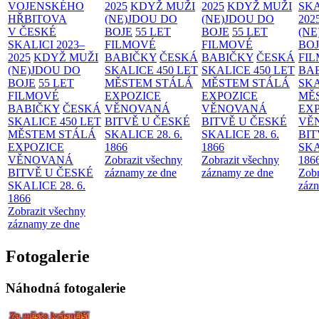
VOJENSKÉHO
2025
KDYŽ MUŽI
2025
KDYŽ MUŽI
SKA
HŘBITOVA
(NE)JDOU DO
(NE)JDOU DO
202
V ČESKÉ
BOJE
55 LET
BOJE
55 LET
(NE
SKALICI 2023–
FILMOVÉ
FILMOVÉ
BO
2025
KDYŽ MUŽI
BABIČKY
ČESKÁ
BABIČKY
ČESKÁ
FI
(NE)JDOU DO
SKALICE 450 LET
SKALICE 450 LET
BA
BOJE
55 LET
MĚSTEM
STÁLÁ
MĚSTEM
STÁLÁ
SKA
FILMOVÉ
EXPOZICE
EXPOZICE
MĚ
BABIČKY
ČESKÁ
VĚNOVANÁ
VĚNOVANÁ
EX
SKALICE 450 LET
BITVĚ U ČESKÉ
BITVĚ U ČESKÉ
VĚ
MĚSTEM
STÁLÁ
SKALICE 28. 6.
SKALICE 28. 6.
BIT
EXPOZICE
1866
1866
SKA
VĚNOVANÁ
Zobrazit všechny
Zobrazit všechny
186
BITVĚ U ČESKÉ
záznamy ze dne
záznamy ze dne
Zobr
SKALICE 28. 6.
zázn
1866
Zobrazit všechny
záznamy ze dne
Fotogalerie
Náhodná fotogalerie