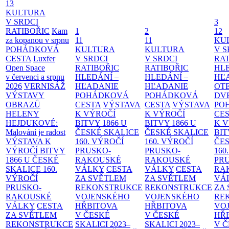
13
KULTURA
V SRDCI
3
RATIBOŘIC
Kam
1
2
12
za kopanou v srpnu
11
11
KU
POHÁDKOVÁ
KULTURA
KULTURA
V S
CESTA
Luxfer
V SRDCI
V SRDCI
RAT
Open Space
RATIBOŘIC
RATIBOŘIC
HLE
v červenci a srpnu
HLEDÁNÍ –
HLEDÁNÍ –
HĽ
2026
VERNISÁŽ
HĽADANIE
HĽADANIE
OT
VÝSTAVY
POHÁDKOVÁ
POHÁDKOVÁ
DV
OBRAZŮ
CESTA
VÝSTAVA
CESTA
VÝSTAVA
PO
HELENY
K VÝROČÍ
K VÝROČÍ
CE
HEJDUKOVÉ:
BITVY 1866 U
BITVY 1866 U
K 
Malování je radost
ČESKÉ SKALICE
ČESKÉ SKALICE
BIT
VÝSTAVA K
160. VÝROČÍ
160. VÝROČÍ
ČES
VÝROČÍ BITVY
PRUSKO-
PRUSKO-
160
1866 U ČESKÉ
RAKOUSKÉ
RAKOUSKÉ
PR
SKALICE
160.
VÁLKY
CESTA
VÁLKY
CESTA
RA
VÝROČÍ
ZA SVĚTLEM
ZA SVĚTLEM
VÁ
PRUSKO-
REKONSTRUKCE
REKONSTRUKCE
ZA
RAKOUSKÉ
VOJENSKÉHO
VOJENSKÉHO
RE
VÁLKY
CESTA
HŘBITOVA
HŘBITOVA
VO
ZA SVĚTLEM
V ČESKÉ
V ČESKÉ
HŘ
REKONSTRUKCE
SKALICI 2023–
SKALICI 2023–
V 