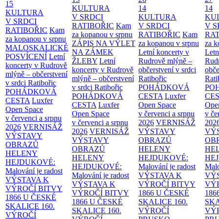
15
KULTURA
14
14
KULTURA
V SRDCI
KULTURA
KU
V SRDCI
RATIBOŘIC
Kam
V SRDCI
V S
RATIBOŘIC
Kam
za kopanou v srpnu
RATIBOŘIC
Kam
RAT
za kopanou v srpnu
ZÁPIS NA VÝLET
za kopanou v srpnu
za k
MALOSKALICKÉ
NA ZÁMEK
Letní koncerty v
Letn
POSVÍCENÍ
Letní
ŽLEBY
Letní
Rudrově mlýně –
Rud
koncerty v Rudrově
koncerty v Rudrově
občerstvení v srdci
obče
mlýně – občerstvení
mlýně – občerstvení
Ratibořic
Rati
v srdci Ratibořic
v srdci Ratibořic
POHÁDKOVÁ
PO
POHÁDKOVÁ
POHÁDKOVÁ
CESTA
Luxfer
CE
CESTA
Luxfer
CESTA
Luxfer
Open Space
Ope
Open Space
Open Space
v červenci a srpnu
v če
v červenci a srpnu
v červenci a srpnu
2026
VERNISÁŽ
202
2026
VERNISÁŽ
2026
VERNISÁŽ
VÝSTAVY
VÝ
VÝSTAVY
VÝSTAVY
OBRAZŮ
OB
OBRAZŮ
OBRAZŮ
HELENY
HE
HELENY
HELENY
HEJDUKOVÉ:
HE
HEJDUKOVÉ:
HEJDUKOVÉ:
Malování je radost
Malo
Malování je radost
Malování je radost
VÝSTAVA K
VÝ
VÝSTAVA K
VÝSTAVA K
VÝROČÍ BITVY
VÝ
VÝROČÍ BITVY
VÝROČÍ BITVY
1866 U ČESKÉ
186
1866 U ČESKÉ
1866 U ČESKÉ
SKALICE
160.
SK
SKALICE
160.
SKALICE
160.
VÝROČÍ
VÝ
VÝROČÍ