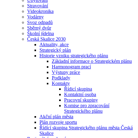
Ubytování
Stravování
Videokronika
Vodárny
Svoz odpadů
Sběrný dvůr
Školní jídelna
Česká Skalice 2030
Aktuality, akce
Strategický plán
Historie vzniku strategického plánu
Základní informace o Strategickém plánu
Harmonogram prací
Výstupy práce
Podklady
Kontakty
Řídicí skupina
Kontaktní osoba
Pracovní skupiny
Komise pro zpracování
Strategického plánu
Akční plán města
Plán rozvoje sportu
Řídící skupina Strategického plánu města Česká
Skalice