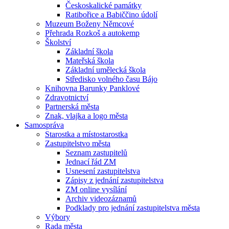
Českoskalické památky
Ratibořice a Babiččino údolí
Muzeum Boženy Němcové
Přehrada Rozkoš a autokemp
Školství
Základní škola
Mateřská škola
Základní umělecká škola
Středisko volného času Bájo
Knihovna Barunky Panklové
Zdravotnictví
Partnerská města
Znak, vlajka a logo města
Samospráva
Starostka a místostarostka
Zastupitelstvo města
Seznam zastupitelů
Jednací řád ZM
Usnesení zastupitelstva
Zápisy z jednání zastupitelstva
ZM online vysílání
Archiv videozáznamů
Podklady pro jednání zastupitelstva města
Výbory
Rada města