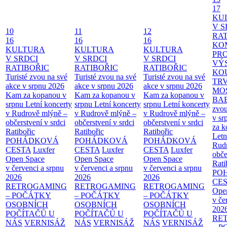
17
KU
V S
10
11
12
RAT
16
16
16
KO
KULTURA
KULTURA
KULTURA
PR
V SRDCI
V SRDCI
V SRDCI
VÝ
RATIBOŘIC
RATIBOŘIC
RATIBOŘIC
KO
Turisté zvou na své
Turisté zvou na své
Turisté zvou na své
TR
akce v srpnu 2026
akce v srpnu 2026
akce v srpnu 2026
MO
Kam za kopanou v
Kam za kopanou v
Kam za kopanou v
BA
srpnu
Letní koncerty
srpnu
Letní koncerty
srpnu
Letní koncerty
zvou
v Rudrově mlýně –
v Rudrově mlýně –
v Rudrově mlýně –
v sr
občerstvení v srdci
občerstvení v srdci
občerstvení v srdci
za k
Ratibořic
Ratibořic
Ratibořic
Letn
POHÁDKOVÁ
POHÁDKOVÁ
POHÁDKOVÁ
Rud
CESTA
Luxfer
CESTA
Luxfer
CESTA
Luxfer
obče
Open Space
Open Space
Open Space
Rati
v červenci a srpnu
v červenci a srpnu
v červenci a srpnu
PO
2026
2026
2026
CE
RETROGAMING
RETROGAMING
RETROGAMING
Ope
– POČÁTKY
– POČÁTKY
– POČÁTKY
v če
OSOBNÍCH
OSOBNÍCH
OSOBNÍCH
202
POČÍTAČŮ U
POČÍTAČŮ U
POČÍTAČŮ U
RE
NÁS
VERNISÁŽ
NÁS
VERNISÁŽ
NÁS
VERNISÁŽ