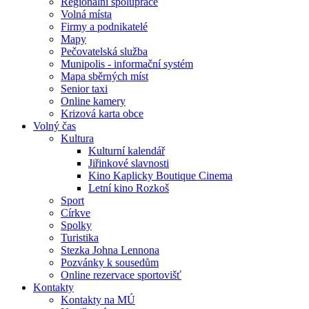
Regionální spolupráce
Volná místa
Firmy a podnikatelé
Mapy
Pečovatelská služba
Munipolis - informační systém
Mapa sběrných míst
Senior taxi
Online kamery
Krizová karta obce
Volný čas
Kultura
Kulturní kalendář
Jiřinkové slavnosti
Kino Kaplicky Boutique Cinema
Letní kino Rozkoš
Sport
Církve
Spolky
Turistika
Stezka Johna Lennona
Pozvánky k sousedům
Online rezervace sportovišť
Kontakty
Kontakty na MÚ