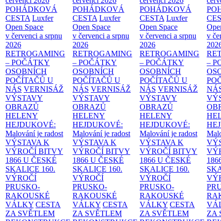
červenci 2026
červenci 2026
červenci 2026
červ
POHÁDKOVÁ
POHÁDKOVÁ
POHÁDKOVÁ
PO
CESTA
Luxfer
CESTA
Luxfer
CESTA
Luxfer
CE
Open Space
Open Space
Open Space
Ope
v červenci a srpnu
v červenci a srpnu
v červenci a srpnu
v če
2026
2026
2026
202
RETROGAMING
RETROGAMING
RETROGAMING
RE
– POČÁTKY
– POČÁTKY
– POČÁTKY
– 
OSOBNÍCH
OSOBNÍCH
OSOBNÍCH
OS
POČÍTAČŮ U
POČÍTAČŮ U
POČÍTAČŮ U
PO
NÁS
VERNISÁŽ
NÁS
VERNISÁŽ
NÁS
VERNISÁŽ
NÁ
VÝSTAVY
VÝSTAVY
VÝSTAVY
VÝ
OBRAZŮ
OBRAZŮ
OBRAZŮ
OB
HELENY
HELENY
HELENY
HE
HEJDUKOVÉ:
HEJDUKOVÉ:
HEJDUKOVÉ:
HE
Malování je radost
Malování je radost
Malování je radost
Malo
VÝSTAVA K
VÝSTAVA K
VÝSTAVA K
VÝ
VÝROČÍ BITVY
VÝROČÍ BITVY
VÝROČÍ BITVY
VÝ
1866 U ČESKÉ
1866 U ČESKÉ
1866 U ČESKÉ
186
SKALICE
160.
SKALICE
160.
SKALICE
160.
SK
VÝROČÍ
VÝROČÍ
VÝROČÍ
VÝ
PRUSKO-
PRUSKO-
PRUSKO-
PR
RAKOUSKÉ
RAKOUSKÉ
RAKOUSKÉ
RA
VÁLKY
CESTA
VÁLKY
CESTA
VÁLKY
CESTA
VÁ
ZA SVĚTLEM
ZA SVĚTLEM
ZA SVĚTLEM
ZA