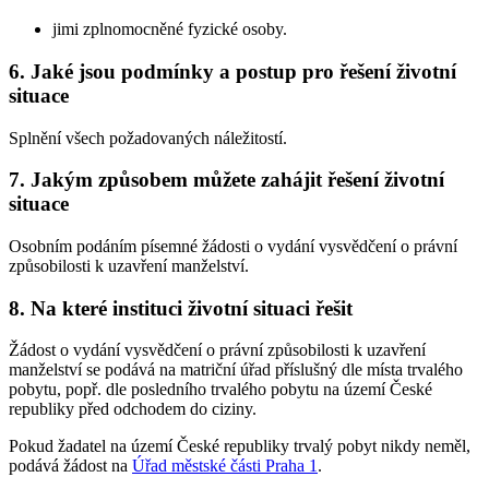
jimi zplnomocněné fyzické osoby.
6. Jaké jsou podmínky a postup pro řešení životní
situace
Splnění všech požadovaných náležitostí.
7. Jakým způsobem můžete zahájit řešení životní
situace
Osobním podáním písemné žádosti o vydání vysvědčení o právní
způsobilosti k uzavření manželství.
8. Na které instituci životní situaci řešit
Žádost o vydání vysvědčení o právní způsobilosti k uzavření
manželství se podává na matriční úřad příslušný dle místa trvalého
pobytu, popř. dle posledního trvalého pobytu na území České
republiky před odchodem do ciziny.
Pokud žadatel na území České republiky trvalý pobyt nikdy neměl,
podává žádost na
Úřad městské části Praha 1
.