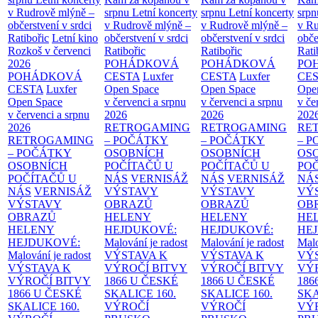
v Rudrově mlýně –
srpnu
Letní koncerty
srpnu
Letní koncerty
srp
občerstvení v srdci
v Rudrově mlýně –
v Rudrově mlýně –
v Ru
Ratibořic
Letní kino
občerstvení v srdci
občerstvení v srdci
obče
Rozkoš v červenci
Ratibořic
Ratibořic
Rati
2026
POHÁDKOVÁ
POHÁDKOVÁ
PO
POHÁDKOVÁ
CESTA
Luxfer
CESTA
Luxfer
CE
CESTA
Luxfer
Open Space
Open Space
Ope
Open Space
v červenci a srpnu
v červenci a srpnu
v če
v červenci a srpnu
2026
2026
202
2026
RETROGAMING
RETROGAMING
RE
RETROGAMING
– POČÁTKY
– POČÁTKY
– 
– POČÁTKY
OSOBNÍCH
OSOBNÍCH
OS
OSOBNÍCH
POČÍTAČŮ U
POČÍTAČŮ U
PO
POČÍTAČŮ U
NÁS
VERNISÁŽ
NÁS
VERNISÁŽ
NÁ
NÁS
VERNISÁŽ
VÝSTAVY
VÝSTAVY
VÝ
VÝSTAVY
OBRAZŮ
OBRAZŮ
OB
OBRAZŮ
HELENY
HELENY
HE
HELENY
HEJDUKOVÉ:
HEJDUKOVÉ:
HE
HEJDUKOVÉ:
Malování je radost
Malování je radost
Malo
Malování je radost
VÝSTAVA K
VÝSTAVA K
VÝ
VÝSTAVA K
VÝROČÍ BITVY
VÝROČÍ BITVY
VÝ
VÝROČÍ BITVY
1866 U ČESKÉ
1866 U ČESKÉ
186
1866 U ČESKÉ
SKALICE
160.
SKALICE
160.
SK
SKALICE
160.
VÝROČÍ
VÝROČÍ
VÝ