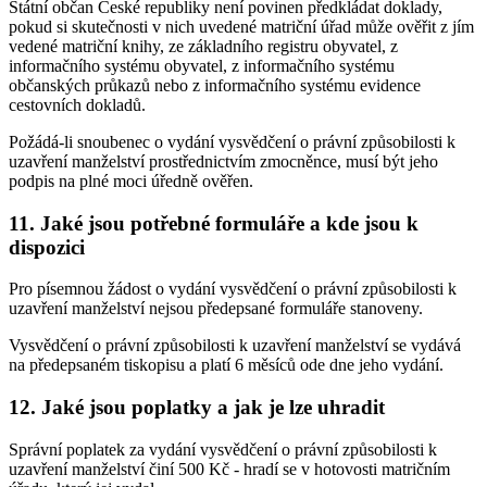
Státní občan České republiky není povinen předkládat doklady,
pokud si skutečnosti v nich uvedené matriční úřad může ověřit z jím
vedené matriční knihy, ze základního registru obyvatel, z
informačního systému obyvatel, z informačního systému
občanských průkazů nebo z informačního systému evidence
cestovních dokladů.
Požádá-li snoubenec o vydání vysvědčení o právní způsobilosti k
uzavření manželství prostřednictvím zmocněnce, musí být jeho
podpis na plné moci úředně ověřen.
11. Jaké jsou potřebné formuláře a kde jsou k
dispozici
Pro písemnou žádost o vydání vysvědčení o právní způsobilosti k
uzavření manželství nejsou předepsané formuláře stanoveny.
Vysvědčení o právní způsobilosti k uzavření manželství se vydává
na předepsaném tiskopisu a platí 6 měsíců ode dne jeho vydání.
12. Jaké jsou poplatky a jak je lze uhradit
Správní poplatek za vydání vysvědčení o právní způsobilosti k
uzavření manželství činí 500 Kč - hradí se v hotovosti matričním