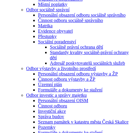
Místní poplatky
Odbor sociálně správní
Personální obsazení odboru sociálně správního
Činnost odboru sociálně správního
Matrika
Evidence obyvatel
Přestupky
Sociální poradenství
Sociálně právní ochrana dětí
Standardy kvality sociálně-právní ochrany
dětí
Adresář poskytovatelů sociálních služeb
Odbor výstavby a životního prostředí
Personální obsazení odboru výstavby a ŽP
Činnost odboru výstavby a ŽP
Územní plán
Formuláře a dokumenty ke stažení
Odbor investic a správy majetku
Personální obsazení OISM
Činnost odboru
Investiční akce
Správa budov
Seznam památek v katastru města Česká Skalice
Pozemky
Formuláře a dokumenty ke stažení