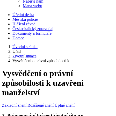
Napište nám
Mapa webu
Úřední deska
Městská policie
Hlášení závad
Českoskalický zpravodaj
Dokumenty a formuláře
Dotace
Úvodní stránka
Úřad
Životní situace
Vysvědčení o právní způsobilosti k...
Vysvědčení o právní
způsobilosti k uzavření
manželství
Základní znění
Rozšířené znění
Úplné znění
3. Pojmenování (název) životní situace