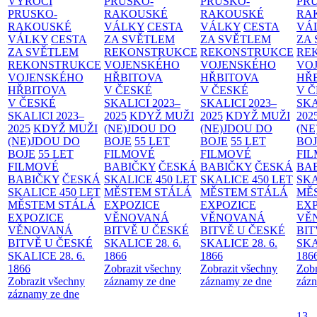
VÝROČÍ
PRUSKO-
PRUSKO-
PR
PRUSKO-
RAKOUSKÉ
RAKOUSKÉ
RA
RAKOUSKÉ
VÁLKY
CESTA
VÁLKY
CESTA
VÁ
VÁLKY
CESTA
ZA SVĚTLEM
ZA SVĚTLEM
ZA
ZA SVĚTLEM
REKONSTRUKCE
REKONSTRUKCE
RE
REKONSTRUKCE
VOJENSKÉHO
VOJENSKÉHO
VO
VOJENSKÉHO
HŘBITOVA
HŘBITOVA
HŘ
HŘBITOVA
V ČESKÉ
V ČESKÉ
V 
V ČESKÉ
SKALICI 2023–
SKALICI 2023–
SKA
SKALICI 2023–
2025
KDYŽ MUŽI
2025
KDYŽ MUŽI
202
2025
KDYŽ MUŽI
(NE)JDOU DO
(NE)JDOU DO
(NE
(NE)JDOU DO
BOJE
55 LET
BOJE
55 LET
BO
BOJE
55 LET
FILMOVÉ
FILMOVÉ
FI
FILMOVÉ
BABIČKY
ČESKÁ
BABIČKY
ČESKÁ
BA
BABIČKY
ČESKÁ
SKALICE 450 LET
SKALICE 450 LET
SKA
SKALICE 450 LET
MĚSTEM
STÁLÁ
MĚSTEM
STÁLÁ
MĚ
MĚSTEM
STÁLÁ
EXPOZICE
EXPOZICE
EX
EXPOZICE
VĚNOVANÁ
VĚNOVANÁ
VĚ
VĚNOVANÁ
BITVĚ U ČESKÉ
BITVĚ U ČESKÉ
BIT
BITVĚ U ČESKÉ
SKALICE 28. 6.
SKALICE 28. 6.
SKA
SKALICE 28. 6.
1866
1866
186
1866
Zobrazit všechny
Zobrazit všechny
Zobr
Zobrazit všechny
záznamy ze dne
záznamy ze dne
zázn
záznamy ze dne
13