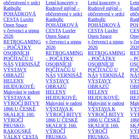
občerstvení v srdci
Letní koncerty v
Letní koncerty v
Letn
Ratibořic
Rudrově mlýně –
Rudrově mlýně –
Rud
POHÁDKOVÁ
občerstvení v srdci
občerstvení v srdci
obče
CESTA
Luxfer
Ratibořic
Ratibořic
Rati
Open Space
POHÁDKOVÁ
POHÁDKOVÁ
PO
v červenci a srpnu
CESTA
Luxfer
CESTA
Luxfer
CE
2026
Open Space
Open Space
Ope
RETROGAMING
v červenci a srpnu
v červenci a srpnu
v če
– POČÁTKY
2026
2026
202
OSOBNÍCH
RETROGAMING
RETROGAMING
RE
POČÍTAČŮ U
– POČÁTKY
– POČÁTKY
– 
NÁS
VERNISÁŽ
OSOBNÍCH
OSOBNÍCH
OS
VÝSTAVY
POČÍTAČŮ U
POČÍTAČŮ U
PO
OBRAZŮ
NÁS
VERNISÁŽ
NÁS
VERNISÁŽ
NÁ
HELENY
VÝSTAVY
VÝSTAVY
VÝ
HEJDUKOVÉ:
OBRAZŮ
OBRAZŮ
OB
Malování je radost
HELENY
HELENY
HE
VÝSTAVA K
HEJDUKOVÉ:
HEJDUKOVÉ:
HE
VÝROČÍ BITVY
Malování je radost
Malování je radost
Malo
1866 U ČESKÉ
VÝSTAVA K
VÝSTAVA K
VÝ
SKALICE
160.
VÝROČÍ BITVY
VÝROČÍ BITVY
VÝ
VÝROČÍ
1866 U ČESKÉ
1866 U ČESKÉ
186
PRUSKO-
SKALICE
160.
SKALICE
160.
SK
RAKOUSKÉ
VÝROČÍ
VÝROČÍ
VÝ
VÁLKY
CESTA
PRUSKO-
PRUSKO-
PR