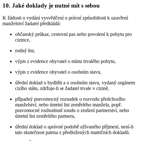
10. Jaké doklady je nutné mít s sebou
K žádosti o vydání vysvědčení o právní způsobilosti k uzavření
manželství žadatel předkládá:
občanský průkaz, cestovní pas nebo povolení k pobytu pro
cizince,
rodný list,
výpis z evidence obyvatel o místu trvalého pobytu,
výpis z evidence obyvatel o osobním stavu,
úřední doklad o bydlišti a o osobním stavu, vydaný orgánem
cizího státu, zdržuje-li se žadatel trvale v cizině,
případný pravomocný rozsudek o rozvodu předchozího
manželství, nebo úmrtní list zemřelého manžela, popř.
pravomocné rozhodnutí soudu o zrušení partnerství, nebo
úmrtní list zemřelého partnera,
úřední doklad o správné podobě užívaného příjmení, není-li
tato skutečnost patrna z předložených matričních dokladů.