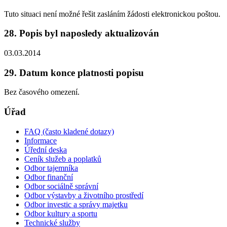
Tuto situaci není možné řešit zasláním žádosti elektronickou poštou.
28. Popis byl naposledy aktualizován
03.03.2014
29. Datum konce platnosti popisu
Bez časového omezení.
Úřad
FAQ (často kladené dotazy)
Informace
Úřední deska
Ceník služeb a poplatků
Odbor tajemníka
Odbor finanční
Odbor sociálně správní
Odbor výstavby a životního prostředí
Odbor investic a správy majetku
Odbor kultury a sportu
Technické služby