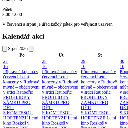
Pátek
8:00-12:00
V červenci a srpnu je úřad každý pátek pro veřejnost uzavřen
Kalendář akcí
Srpen
2026
Po
Út
St
27
28
29
30
16
16
16
16
Přípravná kopaná v
Přípravná kopaná v
Přípravná kopaná v
Příp
červenci
Letní
červenci
Letní
červenci
Letní
červ
koncerty v Rudrově
koncerty v Rudrově
koncerty v Rudrově
konc
mlýně – občerstvení
mlýně – občerstvení
mlýně – občerstvení
mlýn
v srdci Ratibořic
v srdci Ratibořic
v srdci Ratibořic
v sr
PROHLÍDKY
PROHLÍDKY
PROHLÍDKY
PR
ZÁMKU PRO
ZÁMKU PRO
ZÁMKU PRO
ZÁ
DĚTI
DĚTI
DĚTI
DĚT
S KOMTESOU
S KOMTESOU
S KOMTESOU
S 
HORTENZIÍ
Letní
HORTENZIÍ
Letní
HORTENZIÍ
Letní
HOR
kino Rozkoš v
kino Rozkoš v
kino Rozkoš v
kino