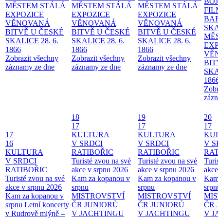
BO
MĚSTEM
STÁLÁ
MĚSTEM
STÁLÁ
MĚSTEM
STÁLÁ
FI
EXPOZICE
EXPOZICE
EXPOZICE
BA
VĚNOVANÁ
VĚNOVANÁ
VĚNOVANÁ
SKA
BITVĚ U ČESKÉ
BITVĚ U ČESKÉ
BITVĚ U ČESKÉ
MĚ
SKALICE 28. 6.
SKALICE 28. 6.
SKALICE 28. 6.
EX
1866
1866
1866
VĚ
Zobrazit všechny
Zobrazit všechny
Zobrazit všechny
BIT
záznamy ze dne
záznamy ze dne
záznamy ze dne
SKA
186
Zobr
zázn
18
19
20
17
17
17
17
KULTURA
KULTURA
KU
16
V SRDCI
V SRDCI
V S
KULTURA
RATIBOŘIC
RATIBOŘIC
RAT
V SRDCI
Turisté zvou na své
Turisté zvou na své
Turi
RATIBOŘIC
akce v srpnu 2026
akce v srpnu 2026
akce
Turisté zvou na své
Kam za kopanou v
Kam za kopanou v
Kam
akce v srpnu 2026
srpnu
srpnu
srpn
Kam za kopanou v
MISTROVSTVÍ
MISTROVSTVÍ
MI
srpnu
Letní koncerty
ČR JUNIORŮ
ČR JUNIORŮ
ČR 
v Rudrově mlýně –
V JACHTINGU
V JACHTINGU
V 