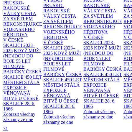
VÝROČÍ
PRUSKO-
PR
PRUSKO-
PRUSKO-
RAKOUSKÉ
RA
RAKOUSKÉ
RAKOUSKÉ
VÁLKY
CESTA
VÁ
VÁLKY
CESTA
VÁLKY
CESTA
ZA SVĚTLEM
ZA
ZA SVĚTLEM
ZA SVĚTLEM
REKONSTRUKCE
RE
REKONSTRUKCE
REKONSTRUKCE
VOJENSKÉHO
VO
VOJENSKÉHO
VOJENSKÉHO
HŘBITOVA
HŘ
HŘBITOVA
HŘBITOVA
V ČESKÉ
V 
V ČESKÉ
V ČESKÉ
SKALICI 2023–
SKA
SKALICI 2023–
SKALICI 2023–
2025
KDYŽ MUŽI
202
2025
KDYŽ MUŽI
2025
KDYŽ MUŽI
(NE)JDOU DO
(NE
(NE)JDOU DO
(NE)JDOU DO
BOJE
55 LET
BO
BOJE
55 LET
BOJE
55 LET
FILMOVÉ
FI
FILMOVÉ
FILMOVÉ
BABIČKY
ČESKÁ
BA
BABIČKY
ČESKÁ
BABIČKY
ČESKÁ
SKALICE 450 LET
SKA
SKALICE 450 LET
SKALICE 450 LET
MĚSTEM
STÁLÁ
MĚ
MĚSTEM
STÁLÁ
MĚSTEM
STÁLÁ
EXPOZICE
EX
EXPOZICE
EXPOZICE
VĚNOVANÁ
VĚ
VĚNOVANÁ
VĚNOVANÁ
BITVĚ U ČESKÉ
BIT
BITVĚ U ČESKÉ
BITVĚ U ČESKÉ
SKALICE 28. 6.
SKA
SKALICE 28. 6.
SKALICE 28. 6.
1866
186
1866
1866
Zobrazit všechny
Zobr
Zobrazit všechny
Zobrazit všechny
záznamy ze dne
zázn
záznamy ze dne
záznamy ze dne
31