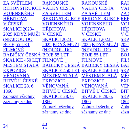
ZA SVĚTLEM
RAKOUSKÉ
RAKOUSKÉ
RA
REKONSTRUKCE
VÁLKY
CESTA
VÁLKY
CESTA
VÁ
VOJENSKÉHO
ZA SVĚTLEM
ZA SVĚTLEM
ZA
HŘBITOVA
REKONSTRUKCE
REKONSTRUKCE
RE
V ČESKÉ
VOJENSKÉHO
VOJENSKÉHO
VO
SKALICI 2023–
HŘBITOVA
HŘBITOVA
HŘ
2025
KDYŽ MUŽI
V ČESKÉ
V ČESKÉ
V 
(NE)JDOU DO
SKALICI 2023–
SKALICI 2023–
SKA
BOJE
55 LET
2025
KDYŽ MUŽI
2025
KDYŽ MUŽI
202
FILMOVÉ
(NE)JDOU DO
(NE)JDOU DO
(NE
BABIČKY
ČESKÁ
BOJE
55 LET
BOJE
55 LET
BO
SKALICE 450 LET
FILMOVÉ
FILMOVÉ
FI
MĚSTEM
STÁLÁ
BABIČKY
ČESKÁ
BABIČKY
ČESKÁ
BA
EXPOZICE
SKALICE 450 LET
SKALICE 450 LET
SKA
VĚNOVANÁ
MĚSTEM
STÁLÁ
MĚSTEM
STÁLÁ
MĚ
BITVĚ U ČESKÉ
EXPOZICE
EXPOZICE
EX
SKALICE 28. 6.
VĚNOVANÁ
VĚNOVANÁ
VĚ
1866
BITVĚ U ČESKÉ
BITVĚ U ČESKÉ
BIT
Zobrazit všechny
SKALICE 28. 6.
SKALICE 28. 6.
SKA
záznamy ze dne
1866
1866
186
Zobrazit všechny
Zobrazit všechny
Zobr
záznamy ze dne
záznamy ze dne
zázn
25
24
15
26
27