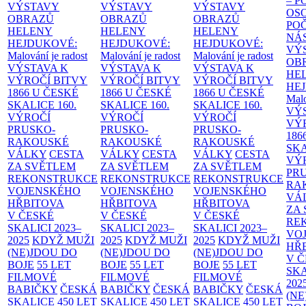
– 
VÝSTAVY
VÝSTAVY
VÝSTAVY
OS
OBRAZŮ
OBRAZŮ
OBRAZŮ
PO
HELENY
HELENY
HELENY
NÁ
HEJDUKOVÉ:
HEJDUKOVÉ:
HEJDUKOVÉ:
VÝ
Malování je radost
Malování je radost
Malování je radost
OB
VÝSTAVA K
VÝSTAVA K
VÝSTAVA K
HE
VÝROČÍ BITVY
VÝROČÍ BITVY
VÝROČÍ BITVY
HE
1866 U ČESKÉ
1866 U ČESKÉ
1866 U ČESKÉ
Malo
SKALICE
160.
SKALICE
160.
SKALICE
160.
VÝ
VÝROČÍ
VÝROČÍ
VÝROČÍ
VÝ
PRUSKO-
PRUSKO-
PRUSKO-
186
RAKOUSKÉ
RAKOUSKÉ
RAKOUSKÉ
SK
VÁLKY
CESTA
VÁLKY
CESTA
VÁLKY
CESTA
VÝ
ZA SVĚTLEM
ZA SVĚTLEM
ZA SVĚTLEM
PR
REKONSTRUKCE
REKONSTRUKCE
REKONSTRUKCE
RA
VOJENSKÉHO
VOJENSKÉHO
VOJENSKÉHO
VÁ
HŘBITOVA
HŘBITOVA
HŘBITOVA
ZA
V ČESKÉ
V ČESKÉ
V ČESKÉ
RE
SKALICI 2023–
SKALICI 2023–
SKALICI 2023–
VO
2025
KDYŽ MUŽI
2025
KDYŽ MUŽI
2025
KDYŽ MUŽI
HŘ
(NE)JDOU DO
(NE)JDOU DO
(NE)JDOU DO
V 
BOJE
55 LET
BOJE
55 LET
BOJE
55 LET
SKA
FILMOVÉ
FILMOVÉ
FILMOVÉ
202
BABIČKY
ČESKÁ
BABIČKY
ČESKÁ
BABIČKY
ČESKÁ
(NE
SKALICE 450 LET
SKALICE 450 LET
SKALICE 450 LET