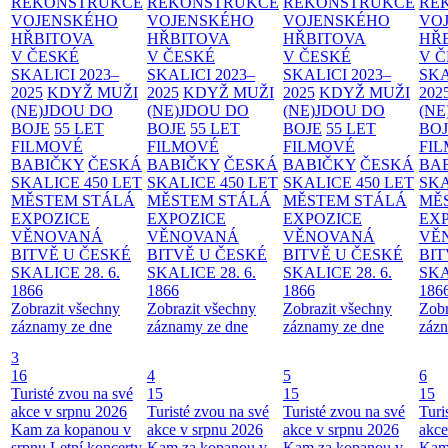
REKONSTRUKCE
REKONSTRUKCE
REKONSTRUKCE
RE
VOJENSKÉHO
VOJENSKÉHO
VOJENSKÉHO
VO
HŘBITOVA
HŘBITOVA
HŘBITOVA
HŘ
V ČESKÉ
V ČESKÉ
V ČESKÉ
V 
SKALICI 2023–
SKALICI 2023–
SKALICI 2023–
SKA
2025
KDYŽ MUŽI
2025
KDYŽ MUŽI
2025
KDYŽ MUŽI
202
(NE)JDOU DO
(NE)JDOU DO
(NE)JDOU DO
(NE
BOJE
55 LET
BOJE
55 LET
BOJE
55 LET
BO
FILMOVÉ
FILMOVÉ
FILMOVÉ
FI
BABIČKY
ČESKÁ
BABIČKY
ČESKÁ
BABIČKY
ČESKÁ
BA
SKALICE 450 LET
SKALICE 450 LET
SKALICE 450 LET
SKA
MĚSTEM
STÁLÁ
MĚSTEM
STÁLÁ
MĚSTEM
STÁLÁ
MĚ
EXPOZICE
EXPOZICE
EXPOZICE
EX
VĚNOVANÁ
VĚNOVANÁ
VĚNOVANÁ
VĚ
BITVĚ U ČESKÉ
BITVĚ U ČESKÉ
BITVĚ U ČESKÉ
BIT
SKALICE 28. 6.
SKALICE 28. 6.
SKALICE 28. 6.
SKA
1866
1866
1866
186
Zobrazit všechny
Zobrazit všechny
Zobrazit všechny
Zobr
záznamy ze dne
záznamy ze dne
záznamy ze dne
zázn
3
16
4
5
6
Turisté zvou na své
15
15
15
akce v srpnu 2026
Turisté zvou na své
Turisté zvou na své
Turi
Kam za kopanou v
akce v srpnu 2026
akce v srpnu 2026
akce
srpnu
Letní koncerty
Kam za kopanou v
Kam za kopanou v
Kam