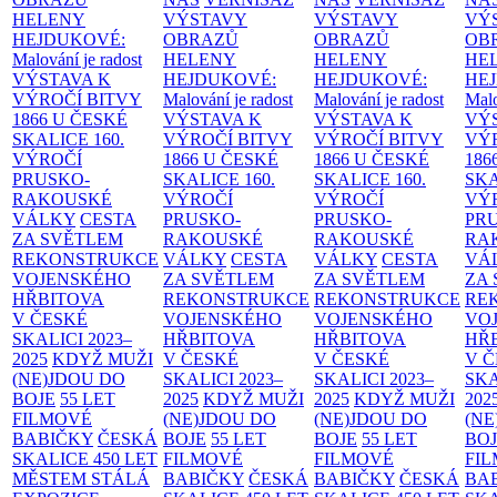
HELENY
VÝSTAVY
VÝSTAVY
VÝ
HEJDUKOVÉ:
OBRAZŮ
OBRAZŮ
OB
Malování je radost
HELENY
HELENY
HE
VÝSTAVA K
HEJDUKOVÉ:
HEJDUKOVÉ:
HE
VÝROČÍ BITVY
Malování je radost
Malování je radost
Malo
1866 U ČESKÉ
VÝSTAVA K
VÝSTAVA K
VÝ
SKALICE
160.
VÝROČÍ BITVY
VÝROČÍ BITVY
VÝ
VÝROČÍ
1866 U ČESKÉ
1866 U ČESKÉ
186
PRUSKO-
SKALICE
160.
SKALICE
160.
SK
RAKOUSKÉ
VÝROČÍ
VÝROČÍ
VÝ
VÁLKY
CESTA
PRUSKO-
PRUSKO-
PR
ZA SVĚTLEM
RAKOUSKÉ
RAKOUSKÉ
RA
REKONSTRUKCE
VÁLKY
CESTA
VÁLKY
CESTA
VÁ
VOJENSKÉHO
ZA SVĚTLEM
ZA SVĚTLEM
ZA
HŘBITOVA
REKONSTRUKCE
REKONSTRUKCE
RE
V ČESKÉ
VOJENSKÉHO
VOJENSKÉHO
VO
SKALICI 2023–
HŘBITOVA
HŘBITOVA
HŘ
2025
KDYŽ MUŽI
V ČESKÉ
V ČESKÉ
V 
(NE)JDOU DO
SKALICI 2023–
SKALICI 2023–
SKA
BOJE
55 LET
2025
KDYŽ MUŽI
2025
KDYŽ MUŽI
202
FILMOVÉ
(NE)JDOU DO
(NE)JDOU DO
(NE
BABIČKY
ČESKÁ
BOJE
55 LET
BOJE
55 LET
BO
SKALICE 450 LET
FILMOVÉ
FILMOVÉ
FI
MĚSTEM
STÁLÁ
BABIČKY
ČESKÁ
BABIČKY
ČESKÁ
BA