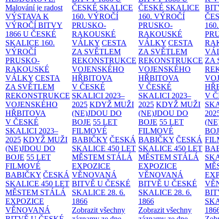
Malování je radost
ČESKÉ SKALICE
ČESKÉ SKALICE
BIT
VÝSTAVA K
160. VÝROČÍ
160. VÝROČÍ
ČES
VÝROČÍ BITVY
PRUSKO-
PRUSKO-
160
1866 U ČESKÉ
RAKOUSKÉ
RAKOUSKÉ
PR
SKALICE
160.
VÁLKY
CESTA
VÁLKY
CESTA
RA
VÝROČÍ
ZA SVĚTLEM
ZA SVĚTLEM
VÁ
PRUSKO-
REKONSTRUKCE
REKONSTRUKCE
ZA
RAKOUSKÉ
VOJENSKÉHO
VOJENSKÉHO
RE
VÁLKY
CESTA
HŘBITOVA
HŘBITOVA
VO
ZA SVĚTLEM
V ČESKÉ
V ČESKÉ
HŘ
REKONSTRUKCE
SKALICI 2023–
SKALICI 2023–
V 
VOJENSKÉHO
2025
KDYŽ MUŽI
2025
KDYŽ MUŽI
SKA
HŘBITOVA
(NE)JDOU DO
(NE)JDOU DO
202
V ČESKÉ
BOJE
55 LET
BOJE
55 LET
(NE
SKALICI 2023–
FILMOVÉ
FILMOVÉ
BO
2025
KDYŽ MUŽI
BABIČKY
ČESKÁ
BABIČKY
ČESKÁ
FI
(NE)JDOU DO
SKALICE 450 LET
SKALICE 450 LET
BA
BOJE
55 LET
MĚSTEM
STÁLÁ
MĚSTEM
STÁLÁ
SKA
FILMOVÉ
EXPOZICE
EXPOZICE
MĚ
BABIČKY
ČESKÁ
VĚNOVANÁ
VĚNOVANÁ
EX
SKALICE 450 LET
BITVĚ U ČESKÉ
BITVĚ U ČESKÉ
VĚ
MĚSTEM
STÁLÁ
SKALICE 28. 6.
SKALICE 28. 6.
BIT
EXPOZICE
1866
1866
SKA
VĚNOVANÁ
Zobrazit všechny
Zobrazit všechny
186
BITVĚ U ČESKÉ
záznamy ze dne
záznamy ze dne
Zobr