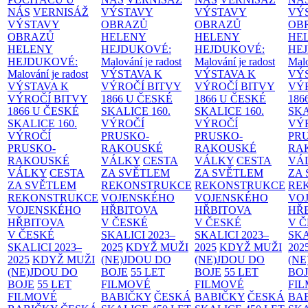
NÁS
VERNISÁŽ
VÝSTAVY
VÝSTAVY
VÝ
VÝSTAVY
OBRAZŮ
OBRAZŮ
OB
OBRAZŮ
HELENY
HELENY
HE
HELENY
HEJDUKOVÉ:
HEJDUKOVÉ:
HE
HEJDUKOVÉ:
Malování je radost
Malování je radost
Malo
Malování je radost
VÝSTAVA K
VÝSTAVA K
VÝ
VÝSTAVA K
VÝROČÍ BITVY
VÝROČÍ BITVY
VÝ
VÝROČÍ BITVY
1866 U ČESKÉ
1866 U ČESKÉ
186
1866 U ČESKÉ
SKALICE
160.
SKALICE
160.
SK
SKALICE
160.
VÝROČÍ
VÝROČÍ
VÝ
VÝROČÍ
PRUSKO-
PRUSKO-
PR
PRUSKO-
RAKOUSKÉ
RAKOUSKÉ
RA
RAKOUSKÉ
VÁLKY
CESTA
VÁLKY
CESTA
VÁ
VÁLKY
CESTA
ZA SVĚTLEM
ZA SVĚTLEM
ZA
ZA SVĚTLEM
REKONSTRUKCE
REKONSTRUKCE
RE
REKONSTRUKCE
VOJENSKÉHO
VOJENSKÉHO
VO
VOJENSKÉHO
HŘBITOVA
HŘBITOVA
HŘ
HŘBITOVA
V ČESKÉ
V ČESKÉ
V 
V ČESKÉ
SKALICI 2023–
SKALICI 2023–
SKA
SKALICI 2023–
2025
KDYŽ MUŽI
2025
KDYŽ MUŽI
202
2025
KDYŽ MUŽI
(NE)JDOU DO
(NE)JDOU DO
(NE
(NE)JDOU DO
BOJE
55 LET
BOJE
55 LET
BO
BOJE
55 LET
FILMOVÉ
FILMOVÉ
FI
FILMOVÉ
BABIČKY
ČESKÁ
BABIČKY
ČESKÁ
BA