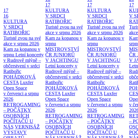
17
17
17
17
KULTURA
KULTURA
KU
16
V SRDCI
V SRDCI
V S
KULTURA
RATIBOŘIC
RATIBOŘIC
RAT
V SRDCI
Turisté zvou na své
Turisté zvou na své
Turi
RATIBOŘIC
akce v srpnu 2026
akce v srpnu 2026
akce
Turisté zvou na své
Kam za kopanou v
Kam za kopanou v
Kam
akce v srpnu 2026
srpnu
srpnu
srpn
Kam za kopanou v
MISTROVSTVÍ
MISTROVSTVÍ
MI
srpnu
Letní koncerty
ČR JUNIORŮ
ČR JUNIORŮ
ČR 
v Rudrově mlýně –
V JACHTINGU
V JACHTINGU
V 
občerstvení v srdci
Letní koncerty v
Letní koncerty v
Letn
Ratibořic
Rudrově mlýně –
Rudrově mlýně –
Rud
POHÁDKOVÁ
občerstvení v srdci
občerstvení v srdci
obče
CESTA
Luxfer
Ratibořic
Ratibořic
Rati
Open Space
POHÁDKOVÁ
POHÁDKOVÁ
PO
v červenci a srpnu
CESTA
Luxfer
CESTA
Luxfer
CE
2026
Open Space
Open Space
Ope
RETROGAMING
v červenci a srpnu
v červenci a srpnu
v če
– POČÁTKY
2026
2026
202
OSOBNÍCH
RETROGAMING
RETROGAMING
RE
POČÍTAČŮ U
– POČÁTKY
– POČÁTKY
– 
NÁS
VERNISÁŽ
OSOBNÍCH
OSOBNÍCH
OS
VÝSTAVY
POČÍTAČŮ U
POČÍTAČŮ U
PO
OBRAZŮ
NÁS
VERNISÁŽ
NÁS
VERNISÁŽ
NÁ