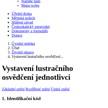
Napište nám
Mapa webu
Úřední deska
Městská policie
Hlášení závad
Českoskalický zpravodaj
Dokumenty a formuláře
Dotace
Úvodní stránka
Úřad
Životní situace
Vystavení lustračního osvědčení...
Vystavení lustračního
osvědčení jednotlivci
Základní znění
Rozšířené znění
Úplné znění
1. Identifikační kód