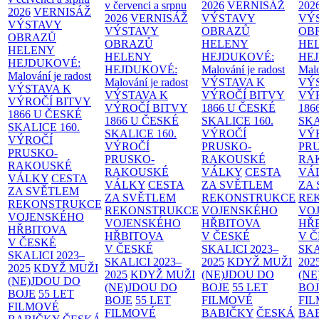
v červenci a srpnu
2026
VERNISÁŽ
202
2026
VERNISÁŽ
2026
VERNISÁŽ
VÝSTAVY
VÝ
VÝSTAVY
VÝSTAVY
OBRAZŮ
OB
OBRAZŮ
OBRAZŮ
HELENY
HE
HELENY
HELENY
HEJDUKOVÉ:
HE
HEJDUKOVÉ:
HEJDUKOVÉ:
Malování je radost
Malo
Malování je radost
Malování je radost
VÝSTAVA K
VÝ
VÝSTAVA K
VÝSTAVA K
VÝROČÍ BITVY
VÝ
VÝROČÍ BITVY
VÝROČÍ BITVY
1866 U ČESKÉ
186
1866 U ČESKÉ
1866 U ČESKÉ
SKALICE
160.
SK
SKALICE
160.
SKALICE
160.
VÝROČÍ
VÝ
VÝROČÍ
VÝROČÍ
PRUSKO-
PR
PRUSKO-
PRUSKO-
RAKOUSKÉ
RA
RAKOUSKÉ
RAKOUSKÉ
VÁLKY
CESTA
VÁ
VÁLKY
CESTA
VÁLKY
CESTA
ZA SVĚTLEM
ZA
ZA SVĚTLEM
ZA SVĚTLEM
REKONSTRUKCE
RE
REKONSTRUKCE
REKONSTRUKCE
VOJENSKÉHO
VO
VOJENSKÉHO
VOJENSKÉHO
HŘBITOVA
HŘ
HŘBITOVA
HŘBITOVA
V ČESKÉ
V 
V ČESKÉ
V ČESKÉ
SKALICI 2023–
SKA
SKALICI 2023–
SKALICI 2023–
2025
KDYŽ MUŽI
202
2025
KDYŽ MUŽI
2025
KDYŽ MUŽI
(NE)JDOU DO
(NE
(NE)JDOU DO
(NE)JDOU DO
BOJE
55 LET
BO
BOJE
55 LET
BOJE
55 LET
FILMOVÉ
FI
FILMOVÉ
FILMOVÉ
BABIČKY
ČESKÁ
BA