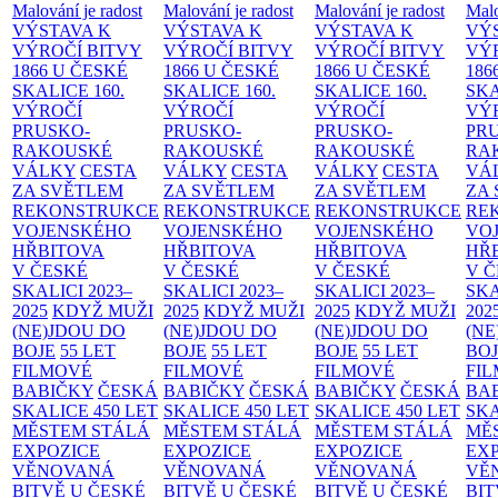
Malování je radost
Malování je radost
Malování je radost
Malo
VÝSTAVA K
VÝSTAVA K
VÝSTAVA K
VÝ
VÝROČÍ BITVY
VÝROČÍ BITVY
VÝROČÍ BITVY
VÝ
1866 U ČESKÉ
1866 U ČESKÉ
1866 U ČESKÉ
186
SKALICE
160.
SKALICE
160.
SKALICE
160.
SK
VÝROČÍ
VÝROČÍ
VÝROČÍ
VÝ
PRUSKO-
PRUSKO-
PRUSKO-
PR
RAKOUSKÉ
RAKOUSKÉ
RAKOUSKÉ
RA
VÁLKY
CESTA
VÁLKY
CESTA
VÁLKY
CESTA
VÁ
ZA SVĚTLEM
ZA SVĚTLEM
ZA SVĚTLEM
ZA
REKONSTRUKCE
REKONSTRUKCE
REKONSTRUKCE
RE
VOJENSKÉHO
VOJENSKÉHO
VOJENSKÉHO
VO
HŘBITOVA
HŘBITOVA
HŘBITOVA
HŘ
V ČESKÉ
V ČESKÉ
V ČESKÉ
V 
SKALICI 2023–
SKALICI 2023–
SKALICI 2023–
SKA
2025
KDYŽ MUŽI
2025
KDYŽ MUŽI
2025
KDYŽ MUŽI
202
(NE)JDOU DO
(NE)JDOU DO
(NE)JDOU DO
(NE
BOJE
55 LET
BOJE
55 LET
BOJE
55 LET
BO
FILMOVÉ
FILMOVÉ
FILMOVÉ
FI
BABIČKY
ČESKÁ
BABIČKY
ČESKÁ
BABIČKY
ČESKÁ
BA
SKALICE 450 LET
SKALICE 450 LET
SKALICE 450 LET
SKA
MĚSTEM
STÁLÁ
MĚSTEM
STÁLÁ
MĚSTEM
STÁLÁ
MĚ
EXPOZICE
EXPOZICE
EXPOZICE
EX
VĚNOVANÁ
VĚNOVANÁ
VĚNOVANÁ
VĚ
BITVĚ U ČESKÉ
BITVĚ U ČESKÉ
BITVĚ U ČESKÉ
BIT