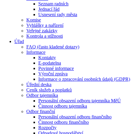
Seznam radních
Jednací řád
Usnesení rady města
Komise
Vyhlášky a nařízení
Veřejné zakázky
Kontrola a stížnosti
Úřad
FAQ (často kladené dotazy)
Informace
Kontakty
E-podatelna
Povinné informace
Výroční zpráva
Informace o zpracování osobních údajů (GDPR)
Úřední deska
Ceník služeb a poplatků
Odbor tajemníka
Personální obsazení odboru tajemníka MěÚ
Činnost odboru tajemníka
Odbor finanční
Personální obsazení odboru finančního
Činnost odboru finančního
Rozpočty
Odpadové hospodářství