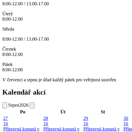
8:00-12.00 / 13.00-17.00
Úterý
8:00-12.00
Středa
8:00-12.00 / 13.00-17.00
Čtvrtek
8:00-12.00
Pátek
8:00-12:00
V červenci a srpnu je úřad každý pátek pro veřejnost uzavřen
Kalendář akcí
Srpen
2026
Po
Út
St
27
28
29
30
16
16
16
16
Přípravná kopaná v
Přípravná kopaná v
Přípravná kopaná v
Příp