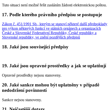
Tuto situaci není možné řešit zasláním žádosti elektronickou poštou.
17. Podle kterého právního předpisu se postupuje
Zákon č. 451/1991 Sb., kterým se stanoví některé další předpoklady
pro výkon některých funkcí ve státních orgánech a organizacích
České a Slovenské Federativní Republiky, České republiky a
Slovenské republiky, ve znění pozdějších předpisů
18. Jaké jsou související předpisy
19. Jaké jsou opravné prostředky a jak se uplatňují
Opravné prostředky nejsou stanoveny.
20. Jaké sankce mohou být uplatněny v případě
nedodržení povinností
Sankce nejsou stanoveny.
21. Nejčastější dotazy