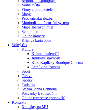
Regionální spolupráce
Volná místa
Firmy a podnikatelé
Mapy
Pečovatelská služba
Munipolis - informační systém
Mapa sběrných míst
Senior taxi
Online kamery
Krizová karta obce
Volný čas
Kultura
Kulturní kalendář
Jiřinkové slavnosti
Kino Kaplicky Boutique Cinema
Letní kino Rozkoš
Sport
Církve
Spolky
Turistika
Stezka Johna Lennona
Pozvánky k sousedům
Online rezervace sportovišť
Kontakty
Kontakty na MÚ