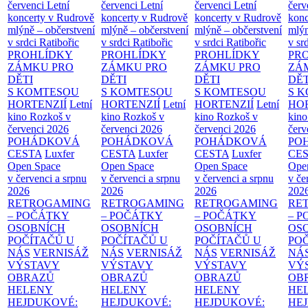
červenci
Letní
červenci
Letní
červenci
Letní
červ
koncerty v Rudrově
koncerty v Rudrově
koncerty v Rudrově
konc
mlýně – občerstvení
mlýně – občerstvení
mlýně – občerstvení
mlýn
v srdci Ratibořic
v srdci Ratibořic
v srdci Ratibořic
v sr
PROHLÍDKY
PROHLÍDKY
PROHLÍDKY
PR
ZÁMKU PRO
ZÁMKU PRO
ZÁMKU PRO
ZÁ
DĚTI
DĚTI
DĚTI
DĚT
S KOMTESOU
S KOMTESOU
S KOMTESOU
S 
HORTENZIÍ
Letní
HORTENZIÍ
Letní
HORTENZIÍ
Letní
HOR
kino Rozkoš v
kino Rozkoš v
kino Rozkoš v
kino
červenci 2026
červenci 2026
červenci 2026
červ
POHÁDKOVÁ
POHÁDKOVÁ
POHÁDKOVÁ
PO
CESTA
Luxfer
CESTA
Luxfer
CESTA
Luxfer
CE
Open Space
Open Space
Open Space
Ope
v červenci a srpnu
v červenci a srpnu
v červenci a srpnu
v če
2026
2026
2026
202
RETROGAMING
RETROGAMING
RETROGAMING
RE
– POČÁTKY
– POČÁTKY
– POČÁTKY
– 
OSOBNÍCH
OSOBNÍCH
OSOBNÍCH
OS
POČÍTAČŮ U
POČÍTAČŮ U
POČÍTAČŮ U
PO
NÁS
VERNISÁŽ
NÁS
VERNISÁŽ
NÁS
VERNISÁŽ
NÁ
VÝSTAVY
VÝSTAVY
VÝSTAVY
VÝ
OBRAZŮ
OBRAZŮ
OBRAZŮ
OB
HELENY
HELENY
HELENY
HE
HEJDUKOVÉ:
HEJDUKOVÉ:
HEJDUKOVÉ:
HE