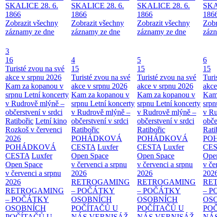
SKALICE 28. 6.
SKALICE 28. 6.
SKALICE 28. 6.
SKA
1866
1866
1866
186
Zobrazit všechny
Zobrazit všechny
Zobrazit všechny
Zobr
záznamy ze dne
záznamy ze dne
záznamy ze dne
zázn
3
16
4
5
6
Turisté zvou na své
15
15
15
akce v srpnu 2026
Turisté zvou na své
Turisté zvou na své
Turi
Kam za kopanou v
akce v srpnu 2026
akce v srpnu 2026
akce
srpnu
Letní koncerty
Kam za kopanou v
Kam za kopanou v
Kam
v Rudrově mlýně –
srpnu
Letní koncerty
srpnu
Letní koncerty
srp
občerstvení v srdci
v Rudrově mlýně –
v Rudrově mlýně –
v Ru
Ratibořic
Letní kino
občerstvení v srdci
občerstvení v srdci
obče
Rozkoš v červenci
Ratibořic
Ratibořic
Rati
2026
POHÁDKOVÁ
POHÁDKOVÁ
PO
POHÁDKOVÁ
CESTA
Luxfer
CESTA
Luxfer
CE
CESTA
Luxfer
Open Space
Open Space
Ope
Open Space
v červenci a srpnu
v červenci a srpnu
v če
v červenci a srpnu
2026
2026
202
2026
RETROGAMING
RETROGAMING
RE
RETROGAMING
– POČÁTKY
– POČÁTKY
– 
– POČÁTKY
OSOBNÍCH
OSOBNÍCH
OS
OSOBNÍCH
POČÍTAČŮ U
POČÍTAČŮ U
PO
POČÍTAČŮ U
NÁS
VERNISÁŽ
NÁS
VERNISÁŽ
NÁ