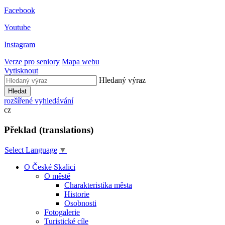
Facebook
Youtube
Instagram
Verze pro seniory
Mapa webu
Vytisknout
Hledaný výraz
Hledat
rozšířené vyhledávání
cz
Překlad (translations)
Select Language
▼
O České Skalici
O městě
Charakteristika města
Historie
Osobnosti
Fotogalerie
Turistické cíle