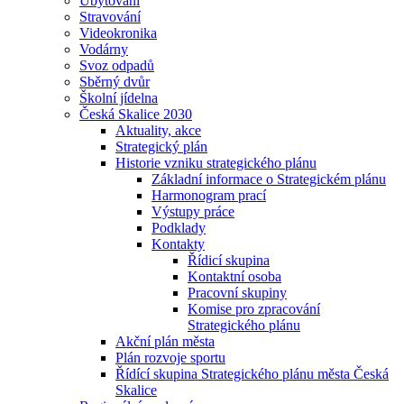
Ubytování
Stravování
Videokronika
Vodárny
Svoz odpadů
Sběrný dvůr
Školní jídelna
Česká Skalice 2030
Aktuality, akce
Strategický plán
Historie vzniku strategického plánu
Základní informace o Strategickém plánu
Harmonogram prací
Výstupy práce
Podklady
Kontakty
Řídicí skupina
Kontaktní osoba
Pracovní skupiny
Komise pro zpracování
Strategického plánu
Akční plán města
Plán rozvoje sportu
Řídící skupina Strategického plánu města Česká
Skalice