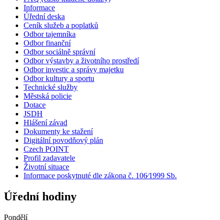
Informace
Úřední deska
Ceník služeb a poplatků
Odbor tajemníka
Odbor finanční
Odbor sociálně správní
Odbor výstavby a životního prostředí
Odbor investic a správy majetku
Odbor kultury a sportu
Technické služby
Městská policie
Dotace
JSDH
Hlášení závad
Dokumenty ke stažení
Digitální povodňový plán
Czech POINT
Profil zadavatele
Životní situace
Informace poskytnuté dle zákona č. 106⁄1999 Sb.
Úřední hodiny
Pondělí