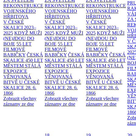
ZA SVĚTLEM
ZA SVĚTLEM
ZA SVĚTLEM
PR
REKONSTRUKCE
REKONSTRUKCE
REKONSTRUKCE
RA
VOJENSKÉHO
VOJENSKÉHO
VOJENSKÉHO
VÁ
HŘBITOVA
HŘBITOVA
HŘBITOVA
ZA
V ČESKÉ
V ČESKÉ
V ČESKÉ
RE
SKALICI 2023–
SKALICI 2023–
SKALICI 2023–
VO
2025
KDYŽ MUŽI
2025
KDYŽ MUŽI
2025
KDYŽ MUŽI
HŘ
(NE)JDOU DO
(NE)JDOU DO
(NE)JDOU DO
V 
BOJE
55 LET
BOJE
55 LET
BOJE
55 LET
SKA
FILMOVÉ
FILMOVÉ
FILMOVÉ
202
BABIČKY
ČESKÁ
BABIČKY
ČESKÁ
BABIČKY
ČESKÁ
(NE
SKALICE 450 LET
SKALICE 450 LET
SKALICE 450 LET
BO
MĚSTEM
STÁLÁ
MĚSTEM
STÁLÁ
MĚSTEM
STÁLÁ
FI
EXPOZICE
EXPOZICE
EXPOZICE
BA
VĚNOVANÁ
VĚNOVANÁ
VĚNOVANÁ
SKA
BITVĚ U ČESKÉ
BITVĚ U ČESKÉ
BITVĚ U ČESKÉ
MĚ
SKALICE 28. 6.
SKALICE 28. 6.
SKALICE 28. 6.
EX
1866
1866
1866
VĚ
Zobrazit všechny
Zobrazit všechny
Zobrazit všechny
BIT
záznamy ze dne
záznamy ze dne
záznamy ze dne
SKA
186
Zobr
zázn
18
19
20