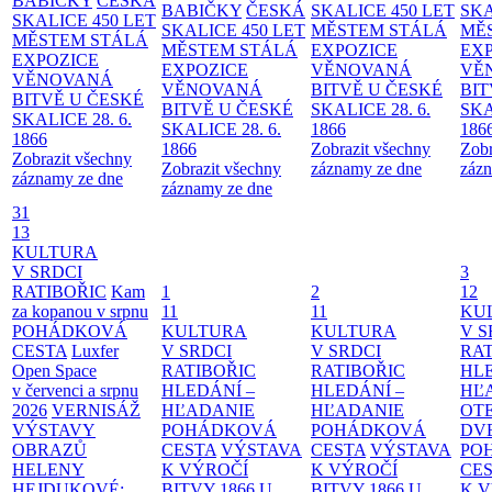
BABIČKY
ČESKÁ
BABIČKY
ČESKÁ
SKALICE 450 LET
SKA
SKALICE 450 LET
SKALICE 450 LET
MĚSTEM
STÁLÁ
MĚ
MĚSTEM
STÁLÁ
MĚSTEM
STÁLÁ
EXPOZICE
EX
EXPOZICE
EXPOZICE
VĚNOVANÁ
VĚ
VĚNOVANÁ
VĚNOVANÁ
BITVĚ U ČESKÉ
BIT
BITVĚ U ČESKÉ
BITVĚ U ČESKÉ
SKALICE 28. 6.
SKA
SKALICE 28. 6.
SKALICE 28. 6.
1866
186
1866
1866
Zobrazit všechny
Zobr
Zobrazit všechny
Zobrazit všechny
záznamy ze dne
zázn
záznamy ze dne
záznamy ze dne
31
13
KULTURA
V SRDCI
3
RATIBOŘIC
Kam
1
2
12
za kopanou v srpnu
11
11
KU
POHÁDKOVÁ
KULTURA
KULTURA
V S
CESTA
Luxfer
V SRDCI
V SRDCI
RAT
Open Space
RATIBOŘIC
RATIBOŘIC
HLE
v červenci a srpnu
HLEDÁNÍ –
HLEDÁNÍ –
HĽ
2026
VERNISÁŽ
HĽADANIE
HĽADANIE
OT
VÝSTAVY
POHÁDKOVÁ
POHÁDKOVÁ
DV
OBRAZŮ
CESTA
VÝSTAVA
CESTA
VÝSTAVA
PO
HELENY
K VÝROČÍ
K VÝROČÍ
CE
HEJDUKOVÉ:
BITVY 1866 U
BITVY 1866 U
K 