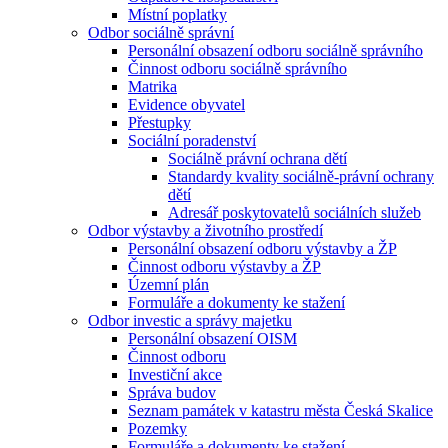
Místní poplatky
Odbor sociálně správní
Personální obsazení odboru sociálně správního
Činnost odboru sociálně správního
Matrika
Evidence obyvatel
Přestupky
Sociální poradenství
Sociálně právní ochrana dětí
Standardy kvality sociálně-právní ochrany
dětí
Adresář poskytovatelů sociálních služeb
Odbor výstavby a životního prostředí
Personální obsazení odboru výstavby a ŽP
Činnost odboru výstavby a ŽP
Územní plán
Formuláře a dokumenty ke stažení
Odbor investic a správy majetku
Personální obsazení OISM
Činnost odboru
Investiční akce
Správa budov
Seznam památek v katastru města Česká Skalice
Pozemky
Formuláře a dokumenty ke stažení