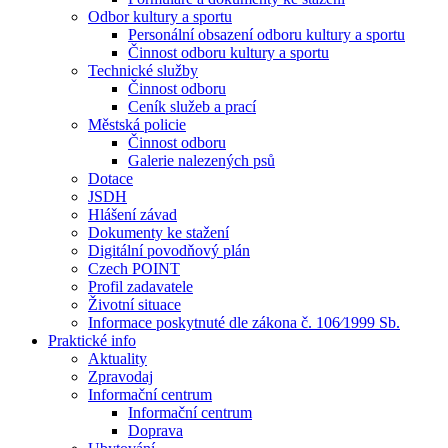
Odbor kultury a sportu
Personální obsazení odboru kultury a sportu
Činnost odboru kultury a sportu
Technické služby
Činnost odboru
Ceník služeb a prací
Městská policie
Činnost odboru
Galerie nalezených psů
Dotace
JSDH
Hlášení závad
Dokumenty ke stažení
Digitální povodňový plán
Czech POINT
Profil zadavatele
Životní situace
Informace poskytnuté dle zákona č. 106⁄1999 Sb.
Praktické info
Aktuality
Zpravodaj
Informační centrum
Informační centrum
Doprava