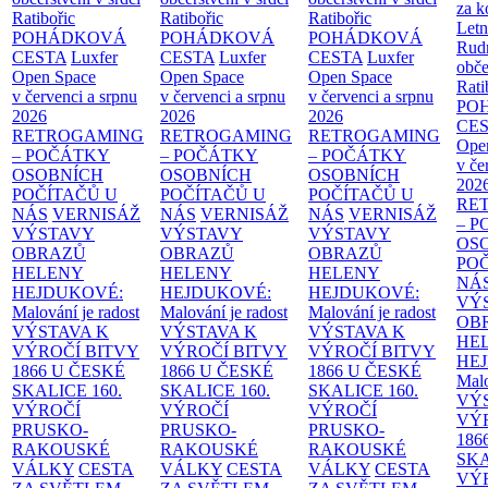
za k
Ratibořic
Ratibořic
Ratibořic
Letn
POHÁDKOVÁ
POHÁDKOVÁ
POHÁDKOVÁ
Rud
CESTA
Luxfer
CESTA
Luxfer
CESTA
Luxfer
obče
Open Space
Open Space
Open Space
Rati
v červenci a srpnu
v červenci a srpnu
v červenci a srpnu
PO
2026
2026
2026
CE
RETROGAMING
RETROGAMING
RETROGAMING
Ope
– POČÁTKY
– POČÁTKY
– POČÁTKY
v če
OSOBNÍCH
OSOBNÍCH
OSOBNÍCH
202
POČÍTAČŮ U
POČÍTAČŮ U
POČÍTAČŮ U
RE
NÁS
VERNISÁŽ
NÁS
VERNISÁŽ
NÁS
VERNISÁŽ
– 
VÝSTAVY
VÝSTAVY
VÝSTAVY
OS
OBRAZŮ
OBRAZŮ
OBRAZŮ
PO
HELENY
HELENY
HELENY
NÁ
HEJDUKOVÉ:
HEJDUKOVÉ:
HEJDUKOVÉ:
VÝ
Malování je radost
Malování je radost
Malování je radost
OB
VÝSTAVA K
VÝSTAVA K
VÝSTAVA K
HE
VÝROČÍ BITVY
VÝROČÍ BITVY
VÝROČÍ BITVY
HE
1866 U ČESKÉ
1866 U ČESKÉ
1866 U ČESKÉ
Malo
SKALICE
160.
SKALICE
160.
SKALICE
160.
VÝ
VÝROČÍ
VÝROČÍ
VÝROČÍ
VÝ
PRUSKO-
PRUSKO-
PRUSKO-
186
RAKOUSKÉ
RAKOUSKÉ
RAKOUSKÉ
SK
VÁLKY
CESTA
VÁLKY
CESTA
VÁLKY
CESTA
VÝ