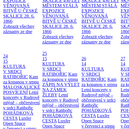
EXPOZICE
SKALICE 450 LET
SKALICE 450 LET
SKA
VĚNOVANÁ
MĚSTEM
STÁLÁ
MĚSTEM
STÁLÁ
MĚ
BITVĚ U ČESKÉ
EXPOZICE
EXPOZICE
EX
SKALICE 28. 6.
VĚNOVANÁ
VĚNOVANÁ
VĚ
1866
BITVĚ U ČESKÉ
BITVĚ U ČESKÉ
BIT
Zobrazit všechny
SKALICE 28. 6.
SKALICE 28. 6.
SKA
záznamy ze dne
1866
1866
186
Zobrazit všechny
Zobrazit všechny
Zobr
záznamy ze dne
záznamy ze dne
zázn
25
24
15
26
27
15
KULTURA
14
14
KULTURA
V SRDCI
KULTURA
KU
V SRDCI
RATIBOŘIC
Kam
V SRDCI
V S
RATIBOŘIC
Kam
za kopanou v srpnu
RATIBOŘIC
Kam
RAT
za kopanou v srpnu
ZÁPIS NA VÝLET
za kopanou v srpnu
za k
MALOSKALICKÉ
NA ZÁMEK
Letní koncerty v
Letn
POSVÍCENÍ
Letní
ŽLEBY
Letní
Rudrově mlýně –
Rud
koncerty v Rudrově
koncerty v Rudrově
občerstvení v srdci
obče
mlýně – občerstvení
mlýně – občerstvení
Ratibořic
Rati
v srdci Ratibořic
v srdci Ratibořic
POHÁDKOVÁ
PO
POHÁDKOVÁ
POHÁDKOVÁ
CESTA
Luxfer
CE
CESTA
Luxfer
CESTA
Luxfer
Open Space
Ope
Open Space
Open Space
v červenci a srpnu
v če
v červenci a srpnu