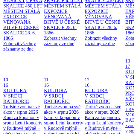
BABIČKY
ČESKÁ
SKALICE 450 LET
SKALICE 450 LET
SKA
SKALICE 450 LET
MĚSTEM
STÁLÁ
MĚSTEM
STÁLÁ
MĚ
MĚSTEM
STÁLÁ
EXPOZICE
EXPOZICE
EX
EXPOZICE
VĚNOVANÁ
VĚNOVANÁ
VĚ
VĚNOVANÁ
BITVĚ U ČESKÉ
BITVĚ U ČESKÉ
BIT
BITVĚ U ČESKÉ
SKALICE 28. 6.
SKALICE 28. 6.
SKA
SKALICE 28. 6.
1866
1866
186
1866
Zobrazit všechny
Zobrazit všechny
Zobr
Zobrazit všechny
záznamy ze dne
záznamy ze dne
zázn
záznamy ze dne
13
17
KU
V S
10
11
12
RAT
16
16
16
KO
KULTURA
KULTURA
KULTURA
PR
V SRDCI
V SRDCI
V SRDCI
VÝ
RATIBOŘIC
RATIBOŘIC
RATIBOŘIC
KO
Turisté zvou na své
Turisté zvou na své
Turisté zvou na své
TR
akce v srpnu 2026
akce v srpnu 2026
akce v srpnu 2026
MO
Kam za kopanou v
Kam za kopanou v
Kam za kopanou v
BA
srpnu
Letní koncerty
srpnu
Letní koncerty
srpnu
Letní koncerty
zvou
v Rudrově mlýně –
v Rudrově mlýně –
v Rudrově mlýně –
v sr
občerstvení v srdci
občerstvení v srdci
občerstvení v srdci