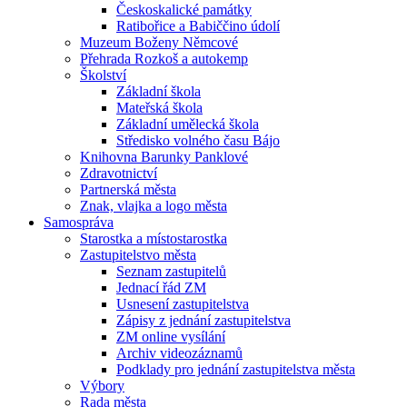
Českoskalické památky
Ratibořice a Babiččino údolí
Muzeum Boženy Němcové
Přehrada Rozkoš a autokemp
Školství
Základní škola
Mateřská škola
Základní umělecká škola
Středisko volného času Bájo
Knihovna Barunky Panklové
Zdravotnictví
Partnerská města
Znak, vlajka a logo města
Samospráva
Starostka a místostarostka
Zastupitelstvo města
Seznam zastupitelů
Jednací řád ZM
Usnesení zastupitelstva
Zápisy z jednání zastupitelstva
ZM online vysílání
Archiv videozáznamů
Podklady pro jednání zastupitelstva města
Výbory
Rada města