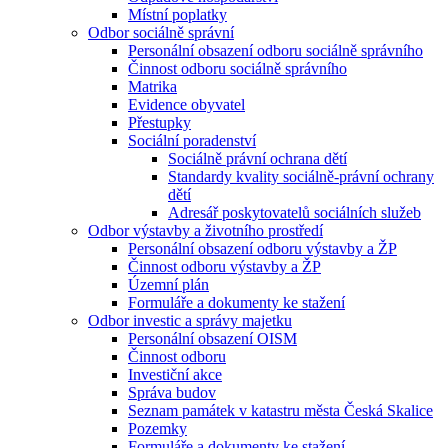
Místní poplatky
Odbor sociálně správní
Personální obsazení odboru sociálně správního
Činnost odboru sociálně správního
Matrika
Evidence obyvatel
Přestupky
Sociální poradenství
Sociálně právní ochrana dětí
Standardy kvality sociálně-právní ochrany
dětí
Adresář poskytovatelů sociálních služeb
Odbor výstavby a životního prostředí
Personální obsazení odboru výstavby a ŽP
Činnost odboru výstavby a ŽP
Územní plán
Formuláře a dokumenty ke stažení
Odbor investic a správy majetku
Personální obsazení OISM
Činnost odboru
Investiční akce
Správa budov
Seznam památek v katastru města Česká Skalice
Pozemky
Formuláře a dokumenty ke stažení