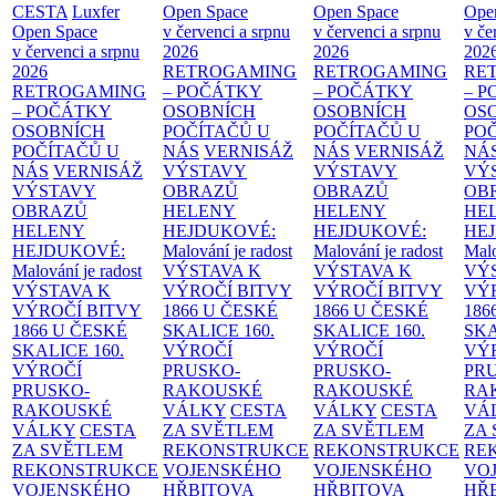
CESTA
Luxfer
Open Space
Open Space
Ope
Open Space
v červenci a srpnu
v červenci a srpnu
v če
v červenci a srpnu
2026
2026
202
2026
RETROGAMING
RETROGAMING
RE
RETROGAMING
– POČÁTKY
– POČÁTKY
– 
– POČÁTKY
OSOBNÍCH
OSOBNÍCH
OS
OSOBNÍCH
POČÍTAČŮ U
POČÍTAČŮ U
PO
POČÍTAČŮ U
NÁS
VERNISÁŽ
NÁS
VERNISÁŽ
NÁ
NÁS
VERNISÁŽ
VÝSTAVY
VÝSTAVY
VÝ
VÝSTAVY
OBRAZŮ
OBRAZŮ
OB
OBRAZŮ
HELENY
HELENY
HE
HELENY
HEJDUKOVÉ:
HEJDUKOVÉ:
HE
HEJDUKOVÉ:
Malování je radost
Malování je radost
Malo
Malování je radost
VÝSTAVA K
VÝSTAVA K
VÝ
VÝSTAVA K
VÝROČÍ BITVY
VÝROČÍ BITVY
VÝ
VÝROČÍ BITVY
1866 U ČESKÉ
1866 U ČESKÉ
186
1866 U ČESKÉ
SKALICE
160.
SKALICE
160.
SK
SKALICE
160.
VÝROČÍ
VÝROČÍ
VÝ
VÝROČÍ
PRUSKO-
PRUSKO-
PR
PRUSKO-
RAKOUSKÉ
RAKOUSKÉ
RA
RAKOUSKÉ
VÁLKY
CESTA
VÁLKY
CESTA
VÁ
VÁLKY
CESTA
ZA SVĚTLEM
ZA SVĚTLEM
ZA
ZA SVĚTLEM
REKONSTRUKCE
REKONSTRUKCE
RE
REKONSTRUKCE
VOJENSKÉHO
VOJENSKÉHO
VO
VOJENSKÉHO
HŘBITOVA
HŘBITOVA
HŘ