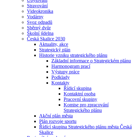
Ubytování
Stravování
Videokronika
Vodárny
Svoz odpadů
Sběrný dvůr
Školní jídelna
Česká Skalice 2030
Aktuality, akce
Strategický plán
Historie vzniku strategického plánu
Základní informace o Strategickém plánu
Harmonogram prací
Výstupy práce
Podklady
Kontakty
Řídicí skupina
Kontaktní osoba
Pracovní skupiny
Komise pro zpracování
Strategického plánu
Akční plán města
Plán rozvoje sportu
Řídící skupina Strategického plánu města Česká
Skalice