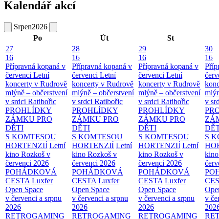
Kalendář akcí
Srpen
2026
Po
Út
St
27
28
29
30
16
16
16
16
Přípravná kopaná v
Přípravná kopaná v
Přípravná kopaná v
Příp
červenci
Letní
červenci
Letní
červenci
Letní
červ
koncerty v Rudrově
koncerty v Rudrově
koncerty v Rudrově
konc
mlýně – občerstvení
mlýně – občerstvení
mlýně – občerstvení
mlýn
v srdci Ratibořic
v srdci Ratibořic
v srdci Ratibořic
v sr
PROHLÍDKY
PROHLÍDKY
PROHLÍDKY
PR
ZÁMKU PRO
ZÁMKU PRO
ZÁMKU PRO
ZÁ
DĚTI
DĚTI
DĚTI
DĚT
S KOMTESOU
S KOMTESOU
S KOMTESOU
S 
HORTENZIÍ
Letní
HORTENZIÍ
Letní
HORTENZIÍ
Letní
HOR
kino Rozkoš v
kino Rozkoš v
kino Rozkoš v
kino
červenci 2026
červenci 2026
červenci 2026
červ
POHÁDKOVÁ
POHÁDKOVÁ
POHÁDKOVÁ
PO
CESTA
Luxfer
CESTA
Luxfer
CESTA
Luxfer
CE
Open Space
Open Space
Open Space
Ope
v červenci a srpnu
v červenci a srpnu
v červenci a srpnu
v če
2026
2026
2026
202
RETROGAMING
RETROGAMING
RETROGAMING
RE