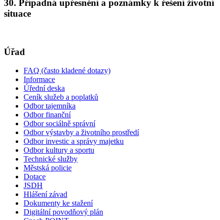
30. Případná upřesnění a poznámky k řešení životní
situace
Úřad
FAQ (často kladené dotazy)
Informace
Úřední deska
Ceník služeb a poplatků
Odbor tajemníka
Odbor finanční
Odbor sociálně správní
Odbor výstavby a životního prostředí
Odbor investic a správy majetku
Odbor kultury a sportu
Technické služby
Městská policie
Dotace
JSDH
Hlášení závad
Dokumenty ke stažení
Digitální povodňový plán