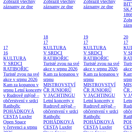
Zobrazit všechny
Zobrazit všechny
Zobrazit všechny
BIT
záznamy ze dne
záznamy ze dne
záznamy ze dne
SKA
186
Zobr
zázn
18
19
20
17
17
17
17
KULTURA
KULTURA
KU
16
V SRDCI
V SRDCI
V S
KULTURA
RATIBOŘIC
RATIBOŘIC
RAT
V SRDCI
Turisté zvou na své
Turisté zvou na své
Turi
RATIBOŘIC
akce v srpnu 2026
akce v srpnu 2026
akce
Turisté zvou na své
Kam za kopanou v
Kam za kopanou v
Kam
akce v srpnu 2026
srpnu
srpnu
srpn
Kam za kopanou v
MISTROVSTVÍ
MISTROVSTVÍ
MI
srpnu
Letní koncerty
ČR JUNIORŮ
ČR JUNIORŮ
ČR 
v Rudrově mlýně –
V JACHTINGU
V JACHTINGU
V 
občerstvení v srdci
Letní koncerty v
Letní koncerty v
Letn
Ratibořic
Rudrově mlýně –
Rudrově mlýně –
Rud
POHÁDKOVÁ
občerstvení v srdci
občerstvení v srdci
obče
CESTA
Luxfer
Ratibořic
Ratibořic
Rati
Open Space
POHÁDKOVÁ
POHÁDKOVÁ
PO
v červenci a srpnu
CESTA
Luxfer
CESTA
Luxfer
CE