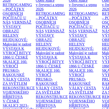
2026
Open Space
Open Space
Ope
RETROGAMING
v červenci a srpnu
v červenci a srpnu
v če
– POČÁTKY
2026
2026
202
OSOBNÍCH
RETROGAMING
RETROGAMING
RE
POČÍTAČŮ U
– POČÁTKY
– POČÁTKY
– 
NÁS
VERNISÁŽ
OSOBNÍCH
OSOBNÍCH
OS
VÝSTAVY
POČÍTAČŮ U
POČÍTAČŮ U
PO
OBRAZŮ
NÁS
VERNISÁŽ
NÁS
VERNISÁŽ
NÁ
HELENY
VÝSTAVY
VÝSTAVY
VÝ
HEJDUKOVÉ:
OBRAZŮ
OBRAZŮ
OB
Malování je radost
HELENY
HELENY
HE
VÝSTAVA K
HEJDUKOVÉ:
HEJDUKOVÉ:
HE
VÝROČÍ BITVY
Malování je radost
Malování je radost
Malo
1866 U ČESKÉ
VÝSTAVA K
VÝSTAVA K
VÝ
SKALICE
160.
VÝROČÍ BITVY
VÝROČÍ BITVY
VÝ
VÝROČÍ
1866 U ČESKÉ
1866 U ČESKÉ
186
PRUSKO-
SKALICE
160.
SKALICE
160.
SK
RAKOUSKÉ
VÝROČÍ
VÝROČÍ
VÝ
VÁLKY
CESTA
PRUSKO-
PRUSKO-
PR
ZA SVĚTLEM
RAKOUSKÉ
RAKOUSKÉ
RA
REKONSTRUKCE
VÁLKY
CESTA
VÁLKY
CESTA
VÁ
VOJENSKÉHO
ZA SVĚTLEM
ZA SVĚTLEM
ZA
HŘBITOVA
REKONSTRUKCE
REKONSTRUKCE
RE
V ČESKÉ
VOJENSKÉHO
VOJENSKÉHO
VO
SKALICI 2023–
HŘBITOVA
HŘBITOVA
HŘ