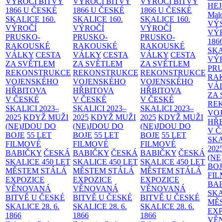
VÝROČÍ BITVY
VÝROČÍ BITVY
VÝROČÍ BITVY
HE
1866 U ČESKÉ
1866 U ČESKÉ
1866 U ČESKÉ
Malo
SKALICE
160.
SKALICE
160.
SKALICE
160.
VÝ
VÝROČÍ
VÝROČÍ
VÝROČÍ
VÝ
PRUSKO-
PRUSKO-
PRUSKO-
186
RAKOUSKÉ
RAKOUSKÉ
RAKOUSKÉ
SK
VÁLKY
CESTA
VÁLKY
CESTA
VÁLKY
CESTA
VÝ
ZA SVĚTLEM
ZA SVĚTLEM
ZA SVĚTLEM
PR
REKONSTRUKCE
REKONSTRUKCE
REKONSTRUKCE
RA
VOJENSKÉHO
VOJENSKÉHO
VOJENSKÉHO
VÁ
HŘBITOVA
HŘBITOVA
HŘBITOVA
ZA
V ČESKÉ
V ČESKÉ
V ČESKÉ
RE
SKALICI 2023–
SKALICI 2023–
SKALICI 2023–
VO
2025
KDYŽ MUŽI
2025
KDYŽ MUŽI
2025
KDYŽ MUŽI
HŘ
(NE)JDOU DO
(NE)JDOU DO
(NE)JDOU DO
V 
BOJE
55 LET
BOJE
55 LET
BOJE
55 LET
SKA
FILMOVÉ
FILMOVÉ
FILMOVÉ
202
BABIČKY
ČESKÁ
BABIČKY
ČESKÁ
BABIČKY
ČESKÁ
(NE
SKALICE 450 LET
SKALICE 450 LET
SKALICE 450 LET
BO
MĚSTEM
STÁLÁ
MĚSTEM
STÁLÁ
MĚSTEM
STÁLÁ
FI
EXPOZICE
EXPOZICE
EXPOZICE
BA
VĚNOVANÁ
VĚNOVANÁ
VĚNOVANÁ
SKA
BITVĚ U ČESKÉ
BITVĚ U ČESKÉ
BITVĚ U ČESKÉ
MĚ
SKALICE 28. 6.
SKALICE 28. 6.
SKALICE 28. 6.
EX
1866
1866
1866
VĚ