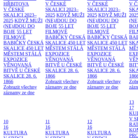
HŘBITOVA
V ČESKÉ
V ČESKÉ
V 
V ČESKÉ
SKALICI 2023–
SKALICI 2023–
SKA
SKALICI 2023–
2025
KDYŽ MUŽI
2025
KDYŽ MUŽI
202
2025
KDYŽ MUŽI
(NE)JDOU DO
(NE)JDOU DO
(NE
(NE)JDOU DO
BOJE
55 LET
BOJE
55 LET
BO
BOJE
55 LET
FILMOVÉ
FILMOVÉ
FI
FILMOVÉ
BABIČKY
ČESKÁ
BABIČKY
ČESKÁ
BA
BABIČKY
ČESKÁ
SKALICE 450 LET
SKALICE 450 LET
SKA
SKALICE 450 LET
MĚSTEM
STÁLÁ
MĚSTEM
STÁLÁ
MĚ
MĚSTEM
STÁLÁ
EXPOZICE
EXPOZICE
EX
EXPOZICE
VĚNOVANÁ
VĚNOVANÁ
VĚ
VĚNOVANÁ
BITVĚ U ČESKÉ
BITVĚ U ČESKÉ
BIT
BITVĚ U ČESKÉ
SKALICE 28. 6.
SKALICE 28. 6.
SKA
SKALICE 28. 6.
1866
1866
186
1866
Zobrazit všechny
Zobrazit všechny
Zobr
Zobrazit všechny
záznamy ze dne
záznamy ze dne
zázn
záznamy ze dne
13
17
KU
V S
10
11
12
RAT
16
16
16
KO
KULTURA
KULTURA
KULTURA
PR