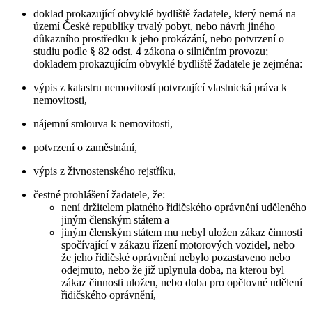
doklad prokazující obvyklé bydliště žadatele, který nemá na
území České republiky trvalý pobyt, nebo návrh jiného
důkazního prostředku k jeho prokázání, nebo potvrzení o
studiu podle § 82 odst. 4 zákona o silničním provozu;
dokladem prokazujícím obvyklé bydliště žadatele je zejména:
výpis z katastru nemovitostí potvrzující vlastnická práva k
nemovitosti,
nájemní smlouva k nemovitosti,
potvrzení o zaměstnání,
výpis z živnostenského rejstříku,
čestné prohlášení žadatele, že:
není držitelem platného řidičského oprávnění uděleného
jiným členským státem a
jiným členským státem mu nebyl uložen zákaz činnosti
spočívající v zákazu řízení motorových vozidel, nebo
že jeho řidičské oprávnění nebylo pozastaveno nebo
odejmuto, nebo že již uplynula doba, na kterou byl
zákaz činnosti uložen, nebo doba pro opětovné udělení
řidičského oprávnění,