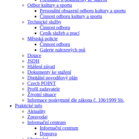
Odbor kultury a sportu
Personální obsazení odboru kultury a sportu
Činnost odboru kultury a sportu
Technické služby
Činnost odboru
Ceník služeb a prací
Městská policie
Činnost odboru
Galerie nalezených psů
Dotace
JSDH
Hlášení závad
Dokumenty ke stažení
Digitální povodňový plán
Czech POINT
Profil zadavatele
Životní situace
Informace poskytnuté dle zákona č. 106⁄1999 Sb.
Praktické info
Aktuality
Zpravodaj
Informační centrum
Informační centrum
Doprava