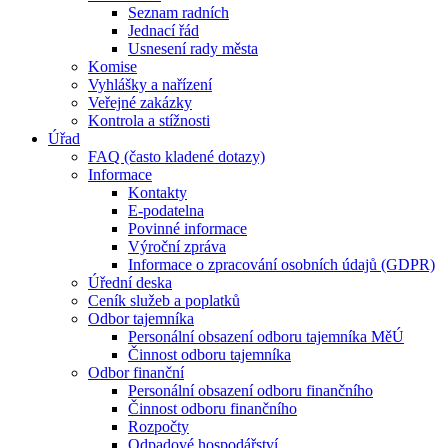
Seznam radních
Jednací řád
Usnesení rady města
Komise
Vyhlášky a nařízení
Veřejné zakázky
Kontrola a stížnosti
Úřad
FAQ (často kladené dotazy)
Informace
Kontakty
E-podatelna
Povinné informace
Výroční zpráva
Informace o zpracování osobních údajů (GDPR)
Úřední deska
Ceník služeb a poplatků
Odbor tajemníka
Personální obsazení odboru tajemníka MěÚ
Činnost odboru tajemníka
Odbor finanční
Personální obsazení odboru finančního
Činnost odboru finančního
Rozpočty
Odpadové hospodářství