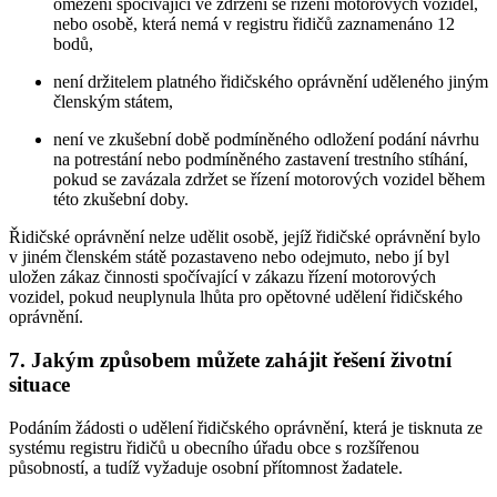
omezení spočívající ve zdržení se řízení motorových vozidel,
nebo osobě, která nemá v registru řidičů zaznamenáno 12
bodů,
není držitelem platného řidičského oprávnění uděleného jiným
členským státem,
není ve zkušební době podmíněného odložení podání návrhu
na potrestání nebo podmíněného zastavení trestního stíhání,
pokud se zavázala zdržet se řízení motorových vozidel během
této zkušební doby.
Řidičské oprávnění nelze udělit osobě, jejíž řidičské oprávnění bylo
v jiném členském státě pozastaveno nebo odejmuto, nebo jí byl
uložen zákaz činnosti spočívající v zákazu řízení motorových
vozidel, pokud neuplynula lhůta pro opětovné udělení řidičského
oprávnění.
7. Jakým způsobem můžete zahájit řešení životní
situace
Podáním žádosti o udělení řidičského oprávnění, která je tisknuta ze
systému registru řidičů u obecního úřadu obce s rozšířenou
působností, a tudíž vyžaduje osobní přítomnost žadatele.