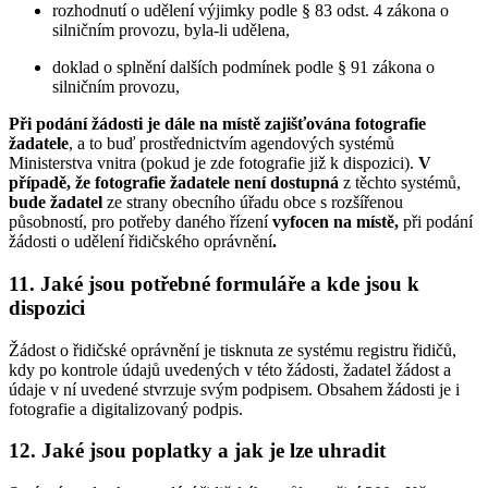
rozhodnutí o udělení výjimky podle § 83 odst. 4 zákona o
silničním provozu, byla-li udělena,
doklad o splnění dalších podmínek podle § 91 zákona o
silničním provozu,
Při podání žádosti je dále na místě zajišťována fotografie
žadatele
, a to buď prostřednictvím agendových systémů
Ministerstva vnitra (pokud je zde fotografie již k dispozici).
V
případě, že fotografie žadatele není dostupná
z těchto systémů,
bude žadatel
ze strany obecního úřadu obce s rozšířenou
působností, pro potřeby daného řízení
vyfocen
na místě,
při podání
žádosti o udělení řidičského oprávnění
.
11. Jaké jsou potřebné formuláře a kde jsou k
dispozici
Žádost o řidičské oprávnění je tisknuta ze systému registru řidičů,
kdy po kontrole údajů uvedených v této žádosti, žadatel žádost a
údaje v ní uvedené stvrzuje svým podpisem. Obsahem žádosti je i
fotografie a digitalizovaný podpis.
12. Jaké jsou poplatky a jak je lze uhradit