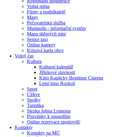
Regionální spolupráce
Volná místa
Firmy a podnikatelé
Mapy
Pečovatelská služba
Munipolis - informační systém
Mapa sběrných míst
Senior taxi
Online kamery
Krizová karta obce
Volný čas
Kultura
Kulturní kalendář
Jiřinkové slavnosti
Kino Kaplicky Boutique Cinema
Letní kino Rozkoš
Sport
Církve
Spolky
Turistika
Stezka Johna Lennona
Pozvánky k sousedům
Online rezervace sportovišť
Kontakty
Kontakty na MÚ