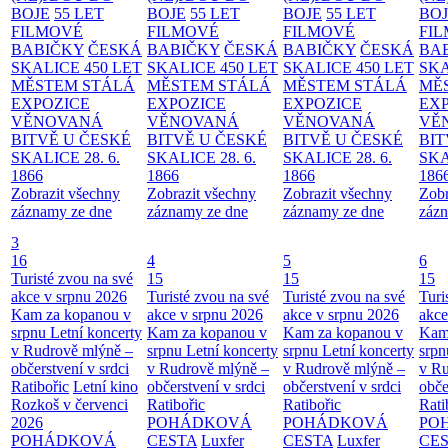
BOJE
55 LET
BOJE
55 LET
BOJE
55 LET
BO
FILMOVÉ
FILMOVÉ
FILMOVÉ
FI
BABIČKY
ČESKÁ
BABIČKY
ČESKÁ
BABIČKY
ČESKÁ
BA
SKALICE 450 LET
SKALICE 450 LET
SKALICE 450 LET
SKA
MĚSTEM
STÁLÁ
MĚSTEM
STÁLÁ
MĚSTEM
STÁLÁ
MĚ
EXPOZICE
EXPOZICE
EXPOZICE
EX
VĚNOVANÁ
VĚNOVANÁ
VĚNOVANÁ
VĚ
BITVĚ U ČESKÉ
BITVĚ U ČESKÉ
BITVĚ U ČESKÉ
BIT
SKALICE 28. 6.
SKALICE 28. 6.
SKALICE 28. 6.
SKA
1866
1866
1866
186
Zobrazit všechny
Zobrazit všechny
Zobrazit všechny
Zobr
záznamy ze dne
záznamy ze dne
záznamy ze dne
zázn
3
16
4
5
6
Turisté zvou na své
15
15
15
akce v srpnu 2026
Turisté zvou na své
Turisté zvou na své
Turi
Kam za kopanou v
akce v srpnu 2026
akce v srpnu 2026
akce
srpnu
Letní koncerty
Kam za kopanou v
Kam za kopanou v
Kam
v Rudrově mlýně –
srpnu
Letní koncerty
srpnu
Letní koncerty
srp
občerstvení v srdci
v Rudrově mlýně –
v Rudrově mlýně –
v Ru
Ratibořic
Letní kino
občerstvení v srdci
občerstvení v srdci
obče
Rozkoš v červenci
Ratibořic
Ratibořic
Rati
2026
POHÁDKOVÁ
POHÁDKOVÁ
PO
POHÁDKOVÁ
CESTA
Luxfer
CESTA
Luxfer
CE