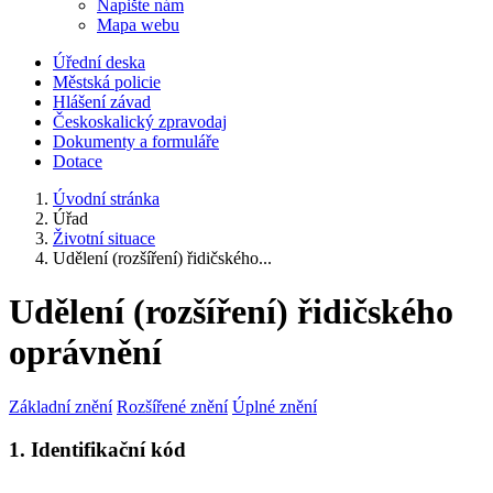
Napište nám
Mapa webu
Úřední deska
Městská policie
Hlášení závad
Českoskalický zpravodaj
Dokumenty a formuláře
Dotace
Úvodní stránka
Úřad
Životní situace
Udělení (rozšíření) řidičského...
Udělení (rozšíření) řidičského
oprávnění
Základní znění
Rozšířené znění
Úplné znění
1. Identifikační kód