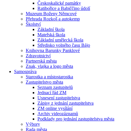
Českoskalické památky
Ratibořice a Babiččino údolí
Muzeum Boženy Němcové
Přehrada Rozkoš a autokemp
Školství
Základní škola
Mateřská škola
Základní umělecká škola
Středisko volného času Bájo
Knihovna Barunky Panklové
Zdravotnictví
Partnerská města
Znak, vlajka a logo města
Samospráva
Starostka a místostarostka
Zastupitelstvo města
Seznam zastupitelů
Jednací řád ZM
Usnesení zastupitelstva
Zápisy z jednání zastupitelstva
ZM online vysílání
Archiv videozáznamů
Podklady pro jednání zastupitelstva města
Výbory
Rada města