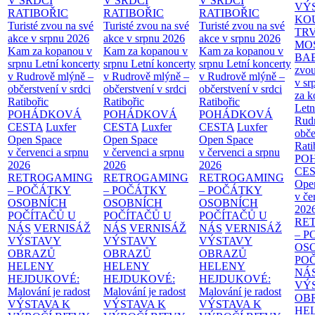
V SRDCI
V SRDCI
V SRDCI
VÝ
RATIBOŘIC
RATIBOŘIC
RATIBOŘIC
KO
Turisté zvou na své
Turisté zvou na své
Turisté zvou na své
TR
akce v srpnu 2026
akce v srpnu 2026
akce v srpnu 2026
MO
Kam za kopanou v
Kam za kopanou v
Kam za kopanou v
BA
srpnu
Letní koncerty
srpnu
Letní koncerty
srpnu
Letní koncerty
zvou
v Rudrově mlýně –
v Rudrově mlýně –
v Rudrově mlýně –
v sr
občerstvení v srdci
občerstvení v srdci
občerstvení v srdci
za k
Ratibořic
Ratibořic
Ratibořic
Letn
POHÁDKOVÁ
POHÁDKOVÁ
POHÁDKOVÁ
Rud
CESTA
Luxfer
CESTA
Luxfer
CESTA
Luxfer
obče
Open Space
Open Space
Open Space
Rati
v červenci a srpnu
v červenci a srpnu
v červenci a srpnu
PO
2026
2026
2026
CE
RETROGAMING
RETROGAMING
RETROGAMING
Ope
– POČÁTKY
– POČÁTKY
– POČÁTKY
v če
OSOBNÍCH
OSOBNÍCH
OSOBNÍCH
202
POČÍTAČŮ U
POČÍTAČŮ U
POČÍTAČŮ U
RE
NÁS
VERNISÁŽ
NÁS
VERNISÁŽ
NÁS
VERNISÁŽ
– 
VÝSTAVY
VÝSTAVY
VÝSTAVY
OS
OBRAZŮ
OBRAZŮ
OBRAZŮ
PO
HELENY
HELENY
HELENY
NÁ
HEJDUKOVÉ:
HEJDUKOVÉ:
HEJDUKOVÉ:
VÝ
Malování je radost
Malování je radost
Malování je radost
OB
VÝSTAVA K
VÝSTAVA K
VÝSTAVA K
HE