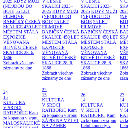
2025
KDYŽ MUŽI
V ČESKÉ
V ČESKÉ
V 
(NE)JDOU DO
SKALICI 2023–
SKALICI 2023–
SKA
BOJE
55 LET
2025
KDYŽ MUŽI
2025
KDYŽ MUŽI
202
FILMOVÉ
(NE)JDOU DO
(NE)JDOU DO
(NE
BABIČKY
ČESKÁ
BOJE
55 LET
BOJE
55 LET
BO
SKALICE 450 LET
FILMOVÉ
FILMOVÉ
FI
MĚSTEM
STÁLÁ
BABIČKY
ČESKÁ
BABIČKY
ČESKÁ
BA
EXPOZICE
SKALICE 450 LET
SKALICE 450 LET
SKA
VĚNOVANÁ
MĚSTEM
STÁLÁ
MĚSTEM
STÁLÁ
MĚ
BITVĚ U ČESKÉ
EXPOZICE
EXPOZICE
EX
SKALICE 28. 6.
VĚNOVANÁ
VĚNOVANÁ
VĚ
1866
BITVĚ U ČESKÉ
BITVĚ U ČESKÉ
BIT
Zobrazit všechny
SKALICE 28. 6.
SKALICE 28. 6.
SKA
záznamy ze dne
1866
1866
186
Zobrazit všechny
Zobrazit všechny
Zobr
záznamy ze dne
záznamy ze dne
zázn
25
24
15
26
27
15
KULTURA
14
14
KULTURA
V SRDCI
KULTURA
KU
V SRDCI
RATIBOŘIC
Kam
V SRDCI
V S
RATIBOŘIC
Kam
za kopanou v srpnu
RATIBOŘIC
Kam
RAT
za kopanou v srpnu
ZÁPIS NA VÝLET
za kopanou v srpnu
za k
MALOSKALICKÉ
NA ZÁMEK
Letní koncerty v
Letn