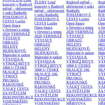
POSVÍCENÍ
Letní
ŽLEBY
Letní
Rudrově mlýně –
Rud
koncerty v Rudrově
koncerty v Rudrově
občerstvení v srdci
obče
mlýně – občerstvení
mlýně – občerstvení
Ratibořic
Rati
v srdci Ratibořic
v srdci Ratibořic
POHÁDKOVÁ
PO
POHÁDKOVÁ
POHÁDKOVÁ
CESTA
Luxfer
CE
CESTA
Luxfer
CESTA
Luxfer
Open Space
Ope
Open Space
Open Space
v červenci a srpnu
v če
v červenci a srpnu
v červenci a srpnu
2026
VERNISÁŽ
202
2026
VERNISÁŽ
2026
VERNISÁŽ
VÝSTAVY
VÝ
VÝSTAVY
VÝSTAVY
OBRAZŮ
OB
OBRAZŮ
OBRAZŮ
HELENY
HE
HELENY
HELENY
HEJDUKOVÉ:
HE
HEJDUKOVÉ:
HEJDUKOVÉ:
Malování je radost
Malo
Malování je radost
Malování je radost
VÝSTAVA K
VÝ
VÝSTAVA K
VÝSTAVA K
VÝROČÍ BITVY
VÝ
VÝROČÍ BITVY
VÝROČÍ BITVY
1866 U ČESKÉ
186
1866 U ČESKÉ
1866 U ČESKÉ
SKALICE
160.
SK
SKALICE
160.
SKALICE
160.
VÝROČÍ
VÝ
VÝROČÍ
VÝROČÍ
PRUSKO-
PR
PRUSKO-
PRUSKO-
RAKOUSKÉ
RA
RAKOUSKÉ
RAKOUSKÉ
VÁLKY
CESTA
VÁ
VÁLKY
CESTA
VÁLKY
CESTA
ZA SVĚTLEM
ZA
ZA SVĚTLEM
ZA SVĚTLEM
REKONSTRUKCE
RE
REKONSTRUKCE
REKONSTRUKCE
VOJENSKÉHO
VO
VOJENSKÉHO
VOJENSKÉHO
HŘBITOVA
HŘ