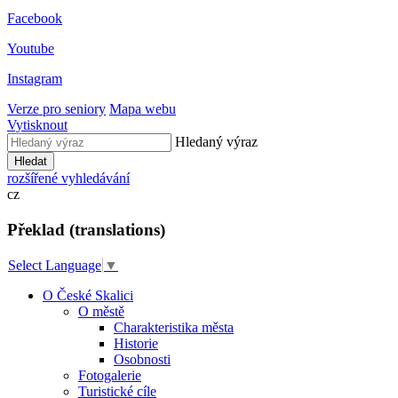
Facebook
Youtube
Instagram
Verze pro seniory
Mapa webu
Vytisknout
Hledaný výraz
Hledat
rozšířené vyhledávání
cz
Překlad (translations)
Select Language
▼
O České Skalici
O městě
Charakteristika města
Historie
Osobnosti
Fotogalerie
Turistické cíle