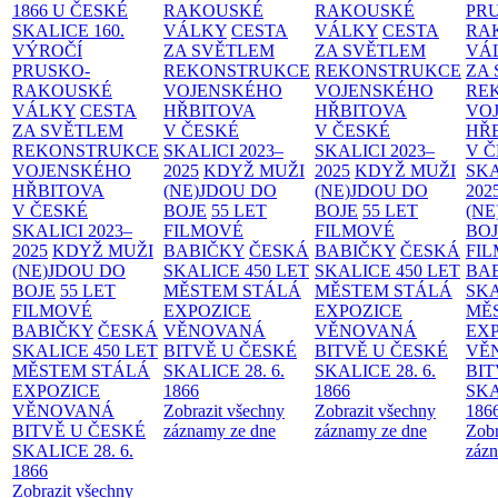
1866 U ČESKÉ
RAKOUSKÉ
RAKOUSKÉ
PR
SKALICE
160.
VÁLKY
CESTA
VÁLKY
CESTA
RA
VÝROČÍ
ZA SVĚTLEM
ZA SVĚTLEM
VÁ
PRUSKO-
REKONSTRUKCE
REKONSTRUKCE
ZA
RAKOUSKÉ
VOJENSKÉHO
VOJENSKÉHO
RE
VÁLKY
CESTA
HŘBITOVA
HŘBITOVA
VO
ZA SVĚTLEM
V ČESKÉ
V ČESKÉ
HŘ
REKONSTRUKCE
SKALICI 2023–
SKALICI 2023–
V 
VOJENSKÉHO
2025
KDYŽ MUŽI
2025
KDYŽ MUŽI
SKA
HŘBITOVA
(NE)JDOU DO
(NE)JDOU DO
202
V ČESKÉ
BOJE
55 LET
BOJE
55 LET
(NE
SKALICI 2023–
FILMOVÉ
FILMOVÉ
BO
2025
KDYŽ MUŽI
BABIČKY
ČESKÁ
BABIČKY
ČESKÁ
FI
(NE)JDOU DO
SKALICE 450 LET
SKALICE 450 LET
BA
BOJE
55 LET
MĚSTEM
STÁLÁ
MĚSTEM
STÁLÁ
SKA
FILMOVÉ
EXPOZICE
EXPOZICE
MĚ
BABIČKY
ČESKÁ
VĚNOVANÁ
VĚNOVANÁ
EX
SKALICE 450 LET
BITVĚ U ČESKÉ
BITVĚ U ČESKÉ
VĚ
MĚSTEM
STÁLÁ
SKALICE 28. 6.
SKALICE 28. 6.
BIT
EXPOZICE
1866
1866
SKA
VĚNOVANÁ
Zobrazit všechny
Zobrazit všechny
186
BITVĚ U ČESKÉ
záznamy ze dne
záznamy ze dne
Zobr
SKALICE 28. 6.
zázn
1866
Zobrazit všechny