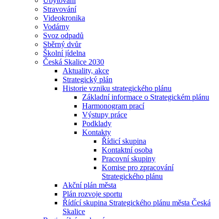
Ubytování
Stravování
Videokronika
Vodárny
Svoz odpadů
Sběrný dvůr
Školní jídelna
Česká Skalice 2030
Aktuality, akce
Strategický plán
Historie vzniku strategického plánu
Základní informace o Strategickém plánu
Harmonogram prací
Výstupy práce
Podklady
Kontakty
Řídicí skupina
Kontaktní osoba
Pracovní skupiny
Komise pro zpracování
Strategického plánu
Akční plán města
Plán rozvoje sportu
Řídící skupina Strategického plánu města Česká
Skalice