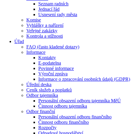
Seznam radních
Jednací řád
Usnesení rady města
Komise
Vyhlášky a nařízení
Veřejné zakázky
Kontrola a stížnosti
Úřad
FAQ (často kladené dotazy)
Informace
Kontakty
E-podatelna
Povinné informace
Výroční zpráva
Informace o zpracování osobních údajů (GDPR)
Úřední deska
Ceník služeb a poplatků
Odbor tajemníka
Personální obsazení odboru tajemníka MěÚ
Činnost odboru tajemníka
Odbor finanční
Personální obsazení odboru finančního
Činnost odboru finančního
Rozpočty
Odpadové hospodářství