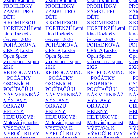
v srdci Ratibořic
v srdci Ratibořic
v srdci Ratibořic
v sr
PROHLÍDKY
PROHLÍDKY
PROHLÍDKY
PR
ZÁMKU PRO
ZÁMKU PRO
ZÁMKU PRO
ZÁ
DĚTI
DĚTI
DĚTI
DĚT
S KOMTESOU
S KOMTESOU
S KOMTESOU
S 
HORTENZIÍ
Letní
HORTENZIÍ
Letní
HORTENZIÍ
Letní
HOR
kino Rozkoš v
kino Rozkoš v
kino Rozkoš v
kino
červenci 2026
červenci 2026
červenci 2026
červ
POHÁDKOVÁ
POHÁDKOVÁ
POHÁDKOVÁ
PO
CESTA
Luxfer
CESTA
Luxfer
CESTA
Luxfer
CE
Open Space
Open Space
Open Space
Ope
v červenci a srpnu
v červenci a srpnu
v červenci a srpnu
v če
2026
2026
2026
202
RETROGAMING
RETROGAMING
RETROGAMING
RE
– POČÁTKY
– POČÁTKY
– POČÁTKY
– 
OSOBNÍCH
OSOBNÍCH
OSOBNÍCH
OS
POČÍTAČŮ U
POČÍTAČŮ U
POČÍTAČŮ U
PO
NÁS
VERNISÁŽ
NÁS
VERNISÁŽ
NÁS
VERNISÁŽ
NÁ
VÝSTAVY
VÝSTAVY
VÝSTAVY
VÝ
OBRAZŮ
OBRAZŮ
OBRAZŮ
OB
HELENY
HELENY
HELENY
HE
HEJDUKOVÉ:
HEJDUKOVÉ:
HEJDUKOVÉ:
HE
Malování je radost
Malování je radost
Malování je radost
Malo
VÝSTAVA K
VÝSTAVA K
VÝSTAVA K
VÝ
VÝROČÍ BITVY
VÝROČÍ BITVY
VÝROČÍ BITVY
VÝ