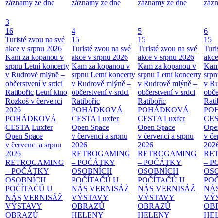
záznamy ze dne
záznamy ze dne
záznamy ze dne
zázn
3
16
4
5
6
Turisté zvou na své
15
15
15
akce v srpnu 2026
Turisté zvou na své
Turisté zvou na své
Turi
Kam za kopanou v
akce v srpnu 2026
akce v srpnu 2026
akce
srpnu
Letní koncerty
Kam za kopanou v
Kam za kopanou v
Kam
v Rudrově mlýně –
srpnu
Letní koncerty
srpnu
Letní koncerty
srp
občerstvení v srdci
v Rudrově mlýně –
v Rudrově mlýně –
v Ru
Ratibořic
Letní kino
občerstvení v srdci
občerstvení v srdci
obče
Rozkoš v červenci
Ratibořic
Ratibořic
Rati
2026
POHÁDKOVÁ
POHÁDKOVÁ
PO
POHÁDKOVÁ
CESTA
Luxfer
CESTA
Luxfer
CE
CESTA
Luxfer
Open Space
Open Space
Ope
Open Space
v červenci a srpnu
v červenci a srpnu
v če
v červenci a srpnu
2026
2026
202
2026
RETROGAMING
RETROGAMING
RE
RETROGAMING
– POČÁTKY
– POČÁTKY
– 
– POČÁTKY
OSOBNÍCH
OSOBNÍCH
OS
OSOBNÍCH
POČÍTAČŮ U
POČÍTAČŮ U
PO
POČÍTAČŮ U
NÁS
VERNISÁŽ
NÁS
VERNISÁŽ
NÁ
NÁS
VERNISÁŽ
VÝSTAVY
VÝSTAVY
VÝ
VÝSTAVY
OBRAZŮ
OBRAZŮ
OB
OBRAZŮ
HELENY
HELENY
HE