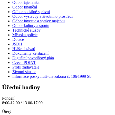
Odbor tajemníka
Odbor finanční
Odbor sociálně správní
Odbor výstavby a životního prostředí
Odbor investic a správy majetku
Odbor kultury a sportu
Technické služby
Městská policie
Dotace
JSDH
Hlášení závad
Dokumenty ke stažení
Digitální povodňový plán
Czech POINT
Profil zadavatele
Životní situace
Informace poskytnuté dle zákona č. 106⁄1999 Sb.
Úřední hodiny
Pondělí
8:00-12.00 / 13.00-17.00
Úterý