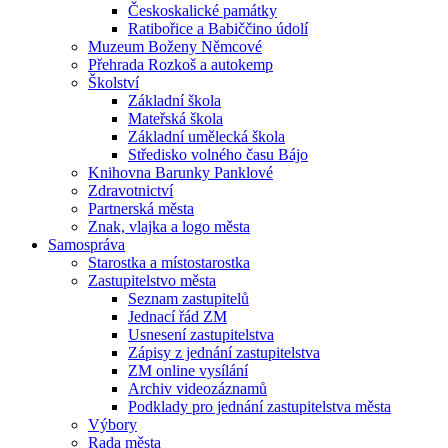
Českoskalické památky
Ratibořice a Babiččino údolí
Muzeum Boženy Němcové
Přehrada Rozkoš a autokemp
Školství
Základní škola
Mateřská škola
Základní umělecká škola
Středisko volného času Bájo
Knihovna Barunky Panklové
Zdravotnictví
Partnerská města
Znak, vlajka a logo města
Samospráva
Starostka a místostarostka
Zastupitelstvo města
Seznam zastupitelů
Jednací řád ZM
Usnesení zastupitelstva
Zápisy z jednání zastupitelstva
ZM online vysílání
Archiv videozáznamů
Podklady pro jednání zastupitelstva města
Výbory
Rada města