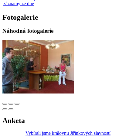
záznamy ze dne
Fotogalerie
Náhodná fotogalerie
Anketa
Vybírali jsme královnu Jiřinkových slavností