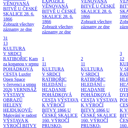
EXPOZICE
VĚNOVANÁ
VĚ
VĚNOVANÁ
VĚNOVANÁ
BITVĚ U ČESKÉ
BIT
BITVĚ U ČESKÉ
BITVĚ U ČESKÉ
SKALICE 28. 6.
SKA
SKALICE 28. 6.
SKALICE 28. 6.
1866
186
1866
1866
Zobrazit všechny
Zobr
Zobrazit všechny
Zobrazit všechny
záznamy ze dne
zázn
záznamy ze dne
záznamy ze dne
31
13
KULTURA
V SRDCI
3
RATIBOŘIC
Kam
1
2
12
za kopanou v srpnu
11
11
KU
POHÁDKOVÁ
KULTURA
KULTURA
V S
CESTA
Luxfer
V SRDCI
V SRDCI
RAT
Open Space
RATIBOŘIC
RATIBOŘIC
HLE
v červenci a srpnu
HLEDÁNÍ –
HLEDÁNÍ –
HĽ
2026
VERNISÁŽ
HĽADANIE
HĽADANIE
OT
VÝSTAVY
POHÁDKOVÁ
POHÁDKOVÁ
DV
OBRAZŮ
CESTA
VÝSTAVA
CESTA
VÝSTAVA
PO
HELENY
K VÝROČÍ
K VÝROČÍ
CE
HEJDUKOVÉ:
BITVY 1866 U
BITVY 1866 U
K 
Malování je radost
ČESKÉ SKALICE
ČESKÉ SKALICE
BIT
VÝSTAVA K
160. VÝROČÍ
160. VÝROČÍ
ČES
VÝROČÍ BITVY
PRUSKO-
PRUSKO-
160