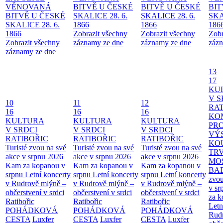
VĚNOVANÁ
BITVĚ U ČESKÉ
BITVĚ U ČESKÉ
BIT
BITVĚ U ČESKÉ
SKALICE 28. 6.
SKALICE 28. 6.
SKA
SKALICE 28. 6.
1866
1866
186
1866
Zobrazit všechny
Zobrazit všechny
Zobr
Zobrazit všechny
záznamy ze dne
záznamy ze dne
zázn
záznamy ze dne
13
17
KU
V S
10
11
12
RAT
16
16
16
KO
KULTURA
KULTURA
KULTURA
PR
V SRDCI
V SRDCI
V SRDCI
VÝ
RATIBOŘIC
RATIBOŘIC
RATIBOŘIC
KO
Turisté zvou na své
Turisté zvou na své
Turisté zvou na své
TR
akce v srpnu 2026
akce v srpnu 2026
akce v srpnu 2026
MO
Kam za kopanou v
Kam za kopanou v
Kam za kopanou v
BA
srpnu
Letní koncerty
srpnu
Letní koncerty
srpnu
Letní koncerty
zvou
v Rudrově mlýně –
v Rudrově mlýně –
v Rudrově mlýně –
v sr
občerstvení v srdci
občerstvení v srdci
občerstvení v srdci
za k
Ratibořic
Ratibořic
Ratibořic
Letn
POHÁDKOVÁ
POHÁDKOVÁ
POHÁDKOVÁ
Rud
CESTA
Luxfer
CESTA
Luxfer
CESTA
Luxfer