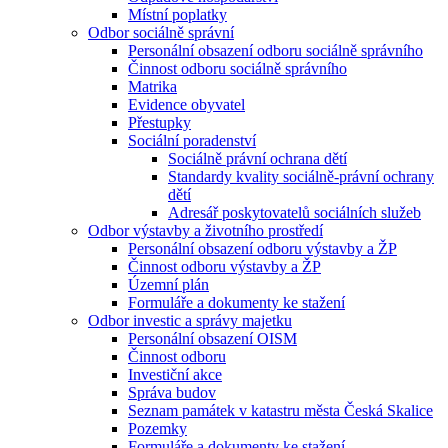
Místní poplatky
Odbor sociálně správní
Personální obsazení odboru sociálně správního
Činnost odboru sociálně správního
Matrika
Evidence obyvatel
Přestupky
Sociální poradenství
Sociálně právní ochrana dětí
Standardy kvality sociálně-právní ochrany
dětí
Adresář poskytovatelů sociálních služeb
Odbor výstavby a životního prostředí
Personální obsazení odboru výstavby a ŽP
Činnost odboru výstavby a ŽP
Územní plán
Formuláře a dokumenty ke stažení
Odbor investic a správy majetku
Personální obsazení OISM
Činnost odboru
Investiční akce
Správa budov
Seznam památek v katastru města Česká Skalice
Pozemky
Formuláře a dokumenty ke stažení