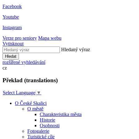
Facebook
Youtube
Instagram
Verze pro seniory
Mapa webu
Vytisknout
Hledaný výraz
Hledat
rozšířené vyhledávání
cz
Překlad (translations)
Select Language
▼
O České Skalici
O městě
Charakteristika města
Historie
Osobnosti
Fotogalerie
Turistické cíle