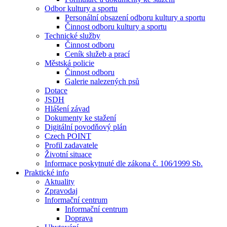
Odbor kultury a sportu
Personální obsazení odboru kultury a sportu
Činnost odboru kultury a sportu
Technické služby
Činnost odboru
Ceník služeb a prací
Městská policie
Činnost odboru
Galerie nalezených psů
Dotace
JSDH
Hlášení závad
Dokumenty ke stažení
Digitální povodňový plán
Czech POINT
Profil zadavatele
Životní situace
Informace poskytnuté dle zákona č. 106⁄1999 Sb.
Praktické info
Aktuality
Zpravodaj
Informační centrum
Informační centrum
Doprava