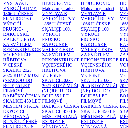
VÝSTAVA K
HEJDUKOVÉ:
HEJDUKOVÉ:
HE
VÝROČÍ BITVY
Malování je radost
Malování je radost
Malo
1866 U ČESKÉ
VÝSTAVA K
VÝSTAVA K
VÝ
SKALICE
160.
VÝROČÍ BITVY
VÝROČÍ BITVY
VÝ
VÝROČÍ
1866 U ČESKÉ
1866 U ČESKÉ
186
PRUSKO-
SKALICE
160.
SKALICE
160.
SK
RAKOUSKÉ
VÝROČÍ
VÝROČÍ
VÝ
VÁLKY
CESTA
PRUSKO-
PRUSKO-
PR
ZA SVĚTLEM
RAKOUSKÉ
RAKOUSKÉ
RA
REKONSTRUKCE
VÁLKY
CESTA
VÁLKY
CESTA
VÁ
VOJENSKÉHO
ZA SVĚTLEM
ZA SVĚTLEM
ZA
HŘBITOVA
REKONSTRUKCE
REKONSTRUKCE
RE
V ČESKÉ
VOJENSKÉHO
VOJENSKÉHO
VO
SKALICI 2023–
HŘBITOVA
HŘBITOVA
HŘ
2025
KDYŽ MUŽI
V ČESKÉ
V ČESKÉ
V 
(NE)JDOU DO
SKALICI 2023–
SKALICI 2023–
SKA
BOJE
55 LET
2025
KDYŽ MUŽI
2025
KDYŽ MUŽI
202
FILMOVÉ
(NE)JDOU DO
(NE)JDOU DO
(NE
BABIČKY
ČESKÁ
BOJE
55 LET
BOJE
55 LET
BO
SKALICE 450 LET
FILMOVÉ
FILMOVÉ
FI
MĚSTEM
STÁLÁ
BABIČKY
ČESKÁ
BABIČKY
ČESKÁ
BA
EXPOZICE
SKALICE 450 LET
SKALICE 450 LET
SKA
VĚNOVANÁ
MĚSTEM
STÁLÁ
MĚSTEM
STÁLÁ
MĚ
BITVĚ U ČESKÉ
EXPOZICE
EXPOZICE
EX
SKALICE 28. 6.
VĚNOVANÁ
VĚNOVANÁ
VĚ