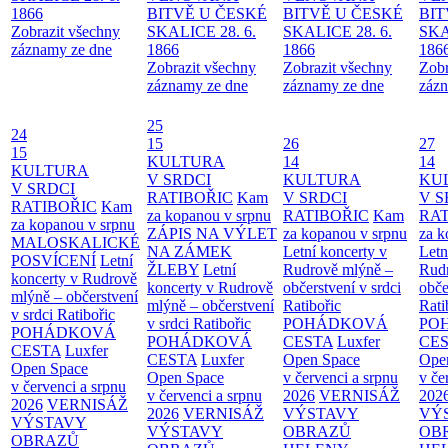
1866
BITVĚ U ČESKÉ
BITVĚ U ČESKÉ
BIT
Zobrazit všechny
SKALICE 28. 6.
SKALICE 28. 6.
SKA
záznamy ze dne
1866
1866
186
Zobrazit všechny
Zobrazit všechny
Zobr
záznamy ze dne
záznamy ze dne
zázn
25
24
15
26
27
15
KULTURA
14
14
KULTURA
V SRDCI
KULTURA
KU
V SRDCI
RATIBOŘIC
Kam
V SRDCI
V S
RATIBOŘIC
Kam
za kopanou v srpnu
RATIBOŘIC
Kam
RAT
za kopanou v srpnu
ZÁPIS NA VÝLET
za kopanou v srpnu
za k
MALOSKALICKÉ
NA ZÁMEK
Letní koncerty v
Letn
POSVÍCENÍ
Letní
ŽLEBY
Letní
Rudrově mlýně –
Rud
koncerty v Rudrově
koncerty v Rudrově
občerstvení v srdci
obče
mlýně – občerstvení
mlýně – občerstvení
Ratibořic
Rati
v srdci Ratibořic
v srdci Ratibořic
POHÁDKOVÁ
PO
POHÁDKOVÁ
POHÁDKOVÁ
CESTA
Luxfer
CE
CESTA
Luxfer
CESTA
Luxfer
Open Space
Ope
Open Space
Open Space
v červenci a srpnu
v če
v červenci a srpnu
v červenci a srpnu
2026
VERNISÁŽ
202
2026
VERNISÁŽ
2026
VERNISÁŽ
VÝSTAVY
VÝ
VÝSTAVY
VÝSTAVY
OBRAZŮ
OB
OBRAZŮ