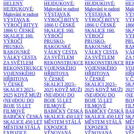
HELENY
HEJDUKOVÉ:
HEJDUKOVÉ:
HE
HEJDUKOVÉ:
Malování je radost
Malování je radost
Malo
Malování je radost
VÝSTAVA K
VÝSTAVA K
VÝ
VÝSTAVA K
VÝROČÍ BITVY
VÝROČÍ BITVY
VÝ
VÝROČÍ BITVY
1866 U ČESKÉ
1866 U ČESKÉ
186
1866 U ČESKÉ
SKALICE
160.
SKALICE
160.
SK
SKALICE
160.
VÝROČÍ
VÝROČÍ
VÝ
VÝROČÍ
PRUSKO-
PRUSKO-
PR
PRUSKO-
RAKOUSKÉ
RAKOUSKÉ
RA
RAKOUSKÉ
VÁLKY
CESTA
VÁLKY
CESTA
VÁ
VÁLKY
CESTA
ZA SVĚTLEM
ZA SVĚTLEM
ZA
ZA SVĚTLEM
REKONSTRUKCE
REKONSTRUKCE
RE
REKONSTRUKCE
VOJENSKÉHO
VOJENSKÉHO
VO
VOJENSKÉHO
HŘBITOVA
HŘBITOVA
HŘ
HŘBITOVA
V ČESKÉ
V ČESKÉ
V 
V ČESKÉ
SKALICI 2023–
SKALICI 2023–
SKA
SKALICI 2023–
2025
KDYŽ MUŽI
2025
KDYŽ MUŽI
202
2025
KDYŽ MUŽI
(NE)JDOU DO
(NE)JDOU DO
(NE
(NE)JDOU DO
BOJE
55 LET
BOJE
55 LET
BO
BOJE
55 LET
FILMOVÉ
FILMOVÉ
FI
FILMOVÉ
BABIČKY
ČESKÁ
BABIČKY
ČESKÁ
BA
BABIČKY
ČESKÁ
SKALICE 450 LET
SKALICE 450 LET
SKA
SKALICE 450 LET
MĚSTEM
STÁLÁ
MĚSTEM
STÁLÁ
MĚ
MĚSTEM
STÁLÁ
EXPOZICE
EXPOZICE
EX
EXPOZICE
VĚNOVANÁ
VĚNOVANÁ
VĚ