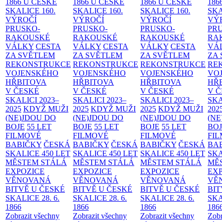
1866 U ČESKÉ
1866 U ČESKÉ
1866 U ČESKÉ
186
SKALICE
160.
SKALICE
160.
SKALICE
160.
SK
VÝROČÍ
VÝROČÍ
VÝROČÍ
VÝ
PRUSKO-
PRUSKO-
PRUSKO-
PR
RAKOUSKÉ
RAKOUSKÉ
RAKOUSKÉ
RA
VÁLKY
CESTA
VÁLKY
CESTA
VÁLKY
CESTA
VÁ
ZA SVĚTLEM
ZA SVĚTLEM
ZA SVĚTLEM
ZA
REKONSTRUKCE
REKONSTRUKCE
REKONSTRUKCE
RE
VOJENSKÉHO
VOJENSKÉHO
VOJENSKÉHO
VO
HŘBITOVA
HŘBITOVA
HŘBITOVA
HŘ
V ČESKÉ
V ČESKÉ
V ČESKÉ
V 
SKALICI 2023–
SKALICI 2023–
SKALICI 2023–
SKA
2025
KDYŽ MUŽI
2025
KDYŽ MUŽI
2025
KDYŽ MUŽI
202
(NE)JDOU DO
(NE)JDOU DO
(NE)JDOU DO
(NE
BOJE
55 LET
BOJE
55 LET
BOJE
55 LET
BO
FILMOVÉ
FILMOVÉ
FILMOVÉ
FI
BABIČKY
ČESKÁ
BABIČKY
ČESKÁ
BABIČKY
ČESKÁ
BA
SKALICE 450 LET
SKALICE 450 LET
SKALICE 450 LET
SKA
MĚSTEM
STÁLÁ
MĚSTEM
STÁLÁ
MĚSTEM
STÁLÁ
MĚ
EXPOZICE
EXPOZICE
EXPOZICE
EX
VĚNOVANÁ
VĚNOVANÁ
VĚNOVANÁ
VĚ
BITVĚ U ČESKÉ
BITVĚ U ČESKÉ
BITVĚ U ČESKÉ
BIT
SKALICE 28. 6.
SKALICE 28. 6.
SKALICE 28. 6.
SKA
1866
1866
1866
186
Zobrazit všechny
Zobrazit všechny
Zobrazit všechny
Zobr