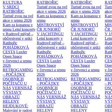
KULTURA
RATIBOŘIC
RATIBOŘIC
RAT
V SRDCI
Turisté zvou na své
Turisté zvou na své
Turi
RATIBOŘIC
akce v srpnu 2026
akce v srpnu 2026
akce
Turisté zvou na své
Kam za kopanou v
Kam za kopanou v
Kam
akce v srpnu 2026
srpnu
srpnu
srpn
Kam za kopanou v
MISTROVSTVÍ
MISTROVSTVÍ
MI
srpnu
Letní koncerty
ČR JUNIORŮ
ČR JUNIORŮ
ČR 
v Rudrově mlýně –
V JACHTINGU
V JACHTINGU
V 
občerstvení v srdci
Letní koncerty v
Letní koncerty v
Letn
Ratibořic
Rudrově mlýně –
Rudrově mlýně –
Rud
POHÁDKOVÁ
občerstvení v srdci
občerstvení v srdci
obče
CESTA
Luxfer
Ratibořic
Ratibořic
Rati
Open Space
POHÁDKOVÁ
POHÁDKOVÁ
PO
v červenci a srpnu
CESTA
Luxfer
CESTA
Luxfer
CE
2026
Open Space
Open Space
Ope
RETROGAMING
v červenci a srpnu
v červenci a srpnu
v če
– POČÁTKY
2026
2026
202
OSOBNÍCH
RETROGAMING
RETROGAMING
RE
POČÍTAČŮ U
– POČÁTKY
– POČÁTKY
– 
NÁS
VERNISÁŽ
OSOBNÍCH
OSOBNÍCH
OS
VÝSTAVY
POČÍTAČŮ U
POČÍTAČŮ U
PO
OBRAZŮ
NÁS
VERNISÁŽ
NÁS
VERNISÁŽ
NÁ
HELENY
VÝSTAVY
VÝSTAVY
VÝ
HEJDUKOVÉ:
OBRAZŮ
OBRAZŮ
OB
Malování je radost
HELENY
HELENY
HE