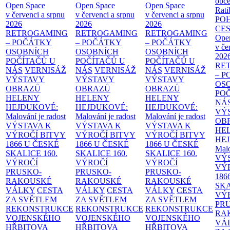
obče
Open Space
Open Space
Open Space
Rati
v červenci a srpnu
v červenci a srpnu
v červenci a srpnu
PO
2026
2026
2026
CE
RETROGAMING
RETROGAMING
RETROGAMING
Ope
– POČÁTKY
– POČÁTKY
– POČÁTKY
v če
OSOBNÍCH
OSOBNÍCH
OSOBNÍCH
202
POČÍTAČŮ U
POČÍTAČŮ U
POČÍTAČŮ U
RE
NÁS
VERNISÁŽ
NÁS
VERNISÁŽ
NÁS
VERNISÁŽ
– 
VÝSTAVY
VÝSTAVY
VÝSTAVY
OS
OBRAZŮ
OBRAZŮ
OBRAZŮ
PO
HELENY
HELENY
HELENY
NÁ
HEJDUKOVÉ:
HEJDUKOVÉ:
HEJDUKOVÉ:
VÝ
Malování je radost
Malování je radost
Malování je radost
OB
VÝSTAVA K
VÝSTAVA K
VÝSTAVA K
HE
VÝROČÍ BITVY
VÝROČÍ BITVY
VÝROČÍ BITVY
HE
1866 U ČESKÉ
1866 U ČESKÉ
1866 U ČESKÉ
Malo
SKALICE
160.
SKALICE
160.
SKALICE
160.
VÝ
VÝROČÍ
VÝROČÍ
VÝROČÍ
VÝ
PRUSKO-
PRUSKO-
PRUSKO-
186
RAKOUSKÉ
RAKOUSKÉ
RAKOUSKÉ
SK
VÁLKY
CESTA
VÁLKY
CESTA
VÁLKY
CESTA
VÝ
ZA SVĚTLEM
ZA SVĚTLEM
ZA SVĚTLEM
PR
REKONSTRUKCE
REKONSTRUKCE
REKONSTRUKCE
RA
VOJENSKÉHO
VOJENSKÉHO
VOJENSKÉHO
VÁ
HŘBITOVA
HŘBITOVA
HŘBITOVA