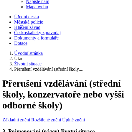
Napište nám
Mapa webu
Úřední deska
Městská policie
Hlášení závad
Českoskalický zpravodaj
Dokumenty a formuláře
Dotace
Úvodní stránka
Úřad
Životní situace
Přerušení vzdělávání (střední školy,...
Přerušení vzdělávání (střední
školy, konzervatoře nebo vyšší
odborné školy)
Základní znění
Rozšířené znění
Úplné znění
3. Pojmenování (název) životní situace