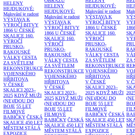
OBRAZŮ
HELENY
HE
HELENY
HELENY
HEJDUKOVÉ:
HE
HEJDUKOVÉ:
HEJDUKOVÉ:
Malování je radost
Malo
Malování je radost
Malování je radost
VÝSTAVA K
VÝ
VÝSTAVA K
VÝSTAVA K
VÝROČÍ BITVY
VÝ
VÝROČÍ BITVY
VÝROČÍ BITVY
1866 U ČESKÉ
186
1866 U ČESKÉ
1866 U ČESKÉ
SKALICE
160.
SK
SKALICE
160.
SKALICE
160.
VÝROČÍ
VÝ
VÝROČÍ
VÝROČÍ
PRUSKO-
PR
PRUSKO-
PRUSKO-
RAKOUSKÉ
RA
RAKOUSKÉ
RAKOUSKÉ
VÁLKY
CESTA
VÁ
VÁLKY
CESTA
VÁLKY
CESTA
ZA SVĚTLEM
ZA
ZA SVĚTLEM
ZA SVĚTLEM
REKONSTRUKCE
RE
REKONSTRUKCE
REKONSTRUKCE
VOJENSKÉHO
VO
VOJENSKÉHO
VOJENSKÉHO
HŘBITOVA
HŘ
HŘBITOVA
HŘBITOVA
V ČESKÉ
V 
V ČESKÉ
V ČESKÉ
SKALICI 2023–
SKA
SKALICI 2023–
SKALICI 2023–
2025
KDYŽ MUŽI
202
2025
KDYŽ MUŽI
2025
KDYŽ MUŽI
(NE)JDOU DO
(NE
(NE)JDOU DO
(NE)JDOU DO
BOJE
55 LET
BO
BOJE
55 LET
BOJE
55 LET
FILMOVÉ
FI
FILMOVÉ
FILMOVÉ
BABIČKY
ČESKÁ
BA
BABIČKY
ČESKÁ
BABIČKY
ČESKÁ
SKALICE 450 LET
SKA
SKALICE 450 LET
SKALICE 450 LET
MĚSTEM
STÁLÁ
MĚ
MĚSTEM
STÁLÁ
MĚSTEM
STÁLÁ
EXPOZICE
EX
EXPOZICE