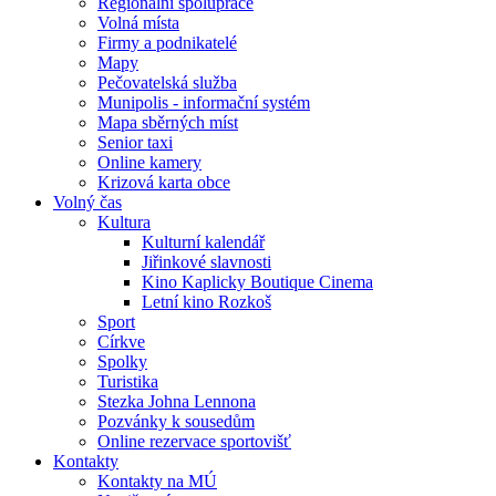
Regionální spolupráce
Volná místa
Firmy a podnikatelé
Mapy
Pečovatelská služba
Munipolis - informační systém
Mapa sběrných míst
Senior taxi
Online kamery
Krizová karta obce
Volný čas
Kultura
Kulturní kalendář
Jiřinkové slavnosti
Kino Kaplicky Boutique Cinema
Letní kino Rozkoš
Sport
Církve
Spolky
Turistika
Stezka Johna Lennona
Pozvánky k sousedům
Online rezervace sportovišť
Kontakty
Kontakty na MÚ