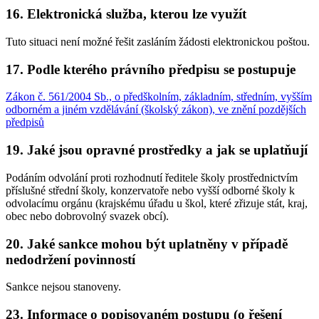
16. Elektronická služba, kterou lze využít
Tuto situaci není možné řešit zasláním žádosti elektronickou poštou.
17. Podle kterého právního předpisu se postupuje
Zákon č. 561/2004 Sb., o předškolním, základním, středním, vyšším
odborném a jiném vzdělávání (školský zákon), ve znění pozdějších
předpisů
19. Jaké jsou opravné prostředky a jak se uplatňují
Podáním odvolání proti rozhodnutí ředitele školy prostřednictvím
příslušné střední školy, konzervatoře nebo vyšší odborné školy k
odvolacímu orgánu (krajskému úřadu u škol, které zřizuje stát, kraj,
obec nebo dobrovolný svazek obcí).
20. Jaké sankce mohou být uplatněny v případě
nedodržení povinností
Sankce nejsou stanoveny.
23. Informace o popisovaném postupu (o řešení