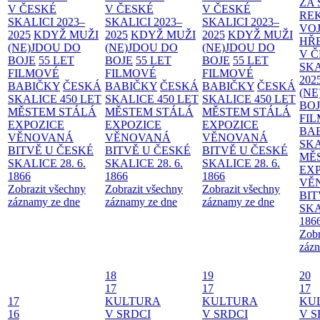
ZA
V ČESKÉ
V ČESKÉ
V ČESKÉ
RE
SKALICI 2023–
SKALICI 2023–
SKALICI 2023–
VO
2025
KDYŽ MUŽI
2025
KDYŽ MUŽI
2025
KDYŽ MUŽI
HŘ
(NE)JDOU DO
(NE)JDOU DO
(NE)JDOU DO
V 
BOJE
55 LET
BOJE
55 LET
BOJE
55 LET
SKA
FILMOVÉ
FILMOVÉ
FILMOVÉ
202
BABIČKY
ČESKÁ
BABIČKY
ČESKÁ
BABIČKY
ČESKÁ
(NE
SKALICE 450 LET
SKALICE 450 LET
SKALICE 450 LET
BO
MĚSTEM
STÁLÁ
MĚSTEM
STÁLÁ
MĚSTEM
STÁLÁ
FI
EXPOZICE
EXPOZICE
EXPOZICE
BA
VĚNOVANÁ
VĚNOVANÁ
VĚNOVANÁ
SKA
BITVĚ U ČESKÉ
BITVĚ U ČESKÉ
BITVĚ U ČESKÉ
MĚ
SKALICE 28. 6.
SKALICE 28. 6.
SKALICE 28. 6.
EX
1866
1866
1866
VĚ
Zobrazit všechny
Zobrazit všechny
Zobrazit všechny
BIT
záznamy ze dne
záznamy ze dne
záznamy ze dne
SKA
186
Zobr
zázn
18
19
20
17
17
17
17
KULTURA
KULTURA
KU
16
V SRDCI
V SRDCI
V S