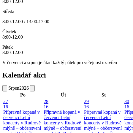
8:00-12.00
Středa
8:00-12.00 / 13.00-17.00
Čtvrtek
8:00-12.00
Pátek
8:00-12:00
V červenci a srpnu je úřad každý pátek pro veřejnost uzavřen
Kalendář akcí
Srpen
2026
Po
Út
St
27
28
29
30
16
16
16
16
Přípravná kopaná v
Přípravná kopaná v
Přípravná kopaná v
Příp
červenci
Letní
červenci
Letní
červenci
Letní
červ
koncerty v Rudrově
koncerty v Rudrově
koncerty v Rudrově
konc
mlýně – občerstvení
mlýně – občerstvení
mlýně – občerstvení
mlýn