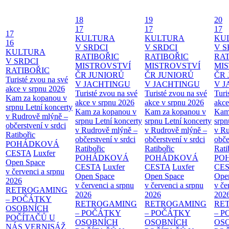
18
19
20
17
17
17
17
KULTURA
KULTURA
KU
16
V SRDCI
V SRDCI
V S
KULTURA
RATIBOŘIC
RATIBOŘIC
RAT
V SRDCI
MISTROVSTVÍ
MISTROVSTVÍ
MI
RATIBOŘIC
ČR JUNIORŮ
ČR JUNIORŮ
ČR 
Turisté zvou na své
V JACHTINGU
V JACHTINGU
V 
akce v srpnu 2026
Turisté zvou na své
Turisté zvou na své
Turi
Kam za kopanou v
akce v srpnu 2026
akce v srpnu 2026
akce
srpnu
Letní koncerty
Kam za kopanou v
Kam za kopanou v
Kam
v Rudrově mlýně –
srpnu
Letní koncerty
srpnu
Letní koncerty
srp
občerstvení v srdci
v Rudrově mlýně –
v Rudrově mlýně –
v Ru
Ratibořic
občerstvení v srdci
občerstvení v srdci
obče
POHÁDKOVÁ
Ratibořic
Ratibořic
Rati
CESTA
Luxfer
POHÁDKOVÁ
POHÁDKOVÁ
PO
Open Space
CESTA
Luxfer
CESTA
Luxfer
CE
v červenci a srpnu
Open Space
Open Space
Ope
2026
v červenci a srpnu
v červenci a srpnu
v če
RETROGAMING
2026
2026
202
– POČÁTKY
RETROGAMING
RETROGAMING
RE
OSOBNÍCH
– POČÁTKY
– POČÁTKY
– 
POČÍTAČŮ U
OSOBNÍCH
OSOBNÍCH
OS
NÁS
VERNISÁŽ