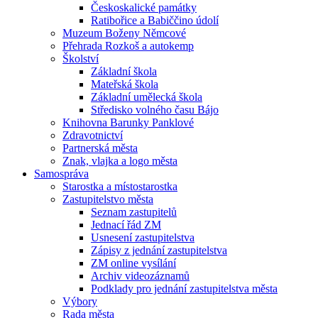
Českoskalické památky
Ratibořice a Babiččino údolí
Muzeum Boženy Němcové
Přehrada Rozkoš a autokemp
Školství
Základní škola
Mateřská škola
Základní umělecká škola
Středisko volného času Bájo
Knihovna Barunky Panklové
Zdravotnictví
Partnerská města
Znak, vlajka a logo města
Samospráva
Starostka a místostarostka
Zastupitelstvo města
Seznam zastupitelů
Jednací řád ZM
Usnesení zastupitelstva
Zápisy z jednání zastupitelstva
ZM online vysílání
Archiv videozáznamů
Podklady pro jednání zastupitelstva města
Výbory
Rada města