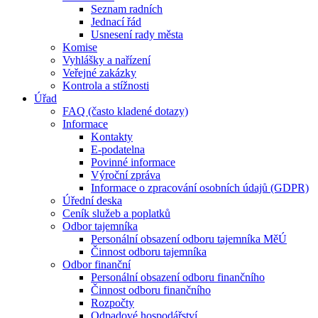
Seznam radních
Jednací řád
Usnesení rady města
Komise
Vyhlášky a nařízení
Veřejné zakázky
Kontrola a stížnosti
Úřad
FAQ (často kladené dotazy)
Informace
Kontakty
E-podatelna
Povinné informace
Výroční zpráva
Informace o zpracování osobních údajů (GDPR)
Úřední deska
Ceník služeb a poplatků
Odbor tajemníka
Personální obsazení odboru tajemníka MěÚ
Činnost odboru tajemníka
Odbor finanční
Personální obsazení odboru finančního
Činnost odboru finančního
Rozpočty
Odpadové hospodářství