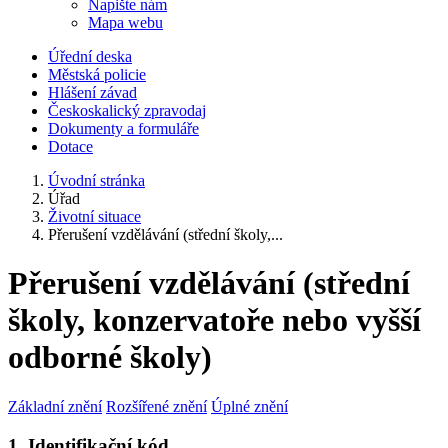
Napište nám
Mapa webu
Úřední deska
Městská policie
Hlášení závad
Českoskalický zpravodaj
Dokumenty a formuláře
Dotace
Úvodní stránka
Úřad
Životní situace
Přerušení vzdělávání (střední školy,...
Přerušení vzdělávání (střední
školy, konzervatoře nebo vyšší
odborné školy)
Základní znění
Rozšířené znění
Úplné znění
1. Identifikační kód