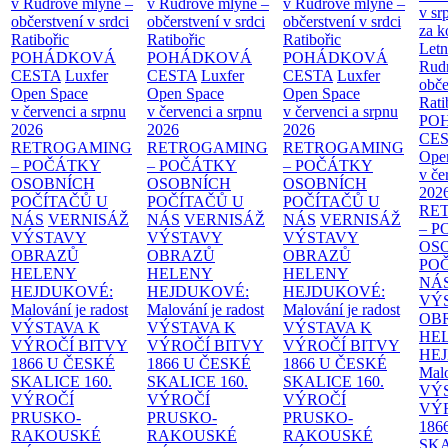
v Rudrově mlýně –
v Rudrově mlýně –
v Rudrově mlýně –
v sr
občerstvení v srdci
občerstvení v srdci
občerstvení v srdci
za k
Ratibořic
Ratibořic
Ratibořic
Letn
POHÁDKOVÁ
POHÁDKOVÁ
POHÁDKOVÁ
Rud
CESTA
Luxfer
CESTA
Luxfer
CESTA
Luxfer
obče
Open Space
Open Space
Open Space
Rati
v červenci a srpnu
v červenci a srpnu
v červenci a srpnu
PO
2026
2026
2026
CE
RETROGAMING
RETROGAMING
RETROGAMING
Ope
– POČÁTKY
– POČÁTKY
– POČÁTKY
v če
OSOBNÍCH
OSOBNÍCH
OSOBNÍCH
202
POČÍTAČŮ U
POČÍTAČŮ U
POČÍTAČŮ U
RE
NÁS
VERNISÁŽ
NÁS
VERNISÁŽ
NÁS
VERNISÁŽ
– 
VÝSTAVY
VÝSTAVY
VÝSTAVY
OS
OBRAZŮ
OBRAZŮ
OBRAZŮ
PO
HELENY
HELENY
HELENY
NÁ
HEJDUKOVÉ:
HEJDUKOVÉ:
HEJDUKOVÉ:
VÝ
Malování je radost
Malování je radost
Malování je radost
OB
VÝSTAVA K
VÝSTAVA K
VÝSTAVA K
HE
VÝROČÍ BITVY
VÝROČÍ BITVY
VÝROČÍ BITVY
HE
1866 U ČESKÉ
1866 U ČESKÉ
1866 U ČESKÉ
Malo
SKALICE
160.
SKALICE
160.
SKALICE
160.
VÝ
VÝROČÍ
VÝROČÍ
VÝROČÍ
VÝ
PRUSKO-
PRUSKO-
PRUSKO-
186
RAKOUSKÉ
RAKOUSKÉ
RAKOUSKÉ
SK