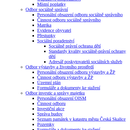
Místní poplatky
Odbor sociálně správní
Personální obsazení odboru sociálně správního
Činnost odboru sociálně správního
Matrika
Evidence obyvatel
Přestupky
Sociální poradenství
Sociálně právní ochrana dětí
Standardy kvality sociálně-právní ochrany
dětí
Adresář poskytovatelů sociálních služeb
Odbor výstavby a životního prostředí
Personální obsazení odboru výstavby a ŽP
Činnost odboru výstavby a ŽP
Územní plán
Formuláře a dokumenty ke stažení
Odbor investic a správy majetku
Personální obsazení OISM
Činnost odboru
Investiční akce
Správa budov
Seznam památek v katastru města Česká Skalice
Pozemky
Formuláře a dokumenty ke stažení