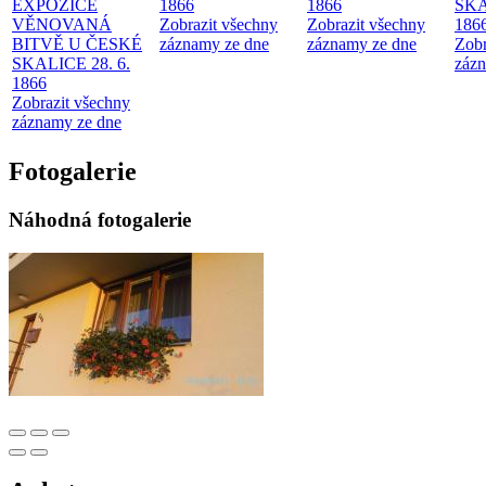
EXPOZICE
1866
1866
SKA
VĚNOVANÁ
Zobrazit všechny
Zobrazit všechny
186
BITVĚ U ČESKÉ
záznamy ze dne
záznamy ze dne
Zobr
SKALICE 28. 6.
zázn
1866
Zobrazit všechny
záznamy ze dne
Fotogalerie
Náhodná fotogalerie