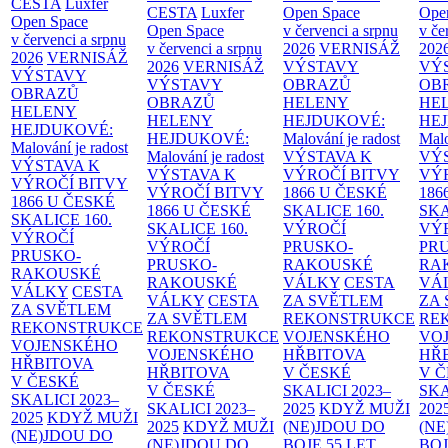
CESTA
Luxfer
CESTA
Luxfer
Open Space
Ope
Open Space
Open Space
v červenci a srpnu
v če
v červenci a srpnu
v červenci a srpnu
2026
VERNISÁŽ
202
2026
VERNISÁŽ
2026
VERNISÁŽ
VÝSTAVY
VÝ
VÝSTAVY
VÝSTAVY
OBRAZŮ
OB
OBRAZŮ
OBRAZŮ
HELENY
HE
HELENY
HELENY
HEJDUKOVÉ:
HE
HEJDUKOVÉ:
HEJDUKOVÉ:
Malování je radost
Malo
Malování je radost
Malování je radost
VÝSTAVA K
VÝ
VÝSTAVA K
VÝSTAVA K
VÝROČÍ BITVY
VÝ
VÝROČÍ BITVY
VÝROČÍ BITVY
1866 U ČESKÉ
186
1866 U ČESKÉ
1866 U ČESKÉ
SKALICE
160.
SK
SKALICE
160.
SKALICE
160.
VÝROČÍ
VÝ
VÝROČÍ
VÝROČÍ
PRUSKO-
PR
PRUSKO-
PRUSKO-
RAKOUSKÉ
RA
RAKOUSKÉ
RAKOUSKÉ
VÁLKY
CESTA
VÁ
VÁLKY
CESTA
VÁLKY
CESTA
ZA SVĚTLEM
ZA
ZA SVĚTLEM
ZA SVĚTLEM
REKONSTRUKCE
RE
REKONSTRUKCE
REKONSTRUKCE
VOJENSKÉHO
VO
VOJENSKÉHO
VOJENSKÉHO
HŘBITOVA
HŘ
HŘBITOVA
HŘBITOVA
V ČESKÉ
V 
V ČESKÉ
V ČESKÉ
SKALICI 2023–
SKA
SKALICI 2023–
SKALICI 2023–
2025
KDYŽ MUŽI
202
2025
KDYŽ MUŽI
2025
KDYŽ MUŽI
(NE)JDOU DO
(NE
(NE)JDOU DO
(NE)JDOU DO
BOJE
55 LET
BO