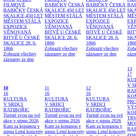
FILMOVÉ
BABIČKY
ČESKÁ
BABIČKY
ČESKÁ
BA
BABIČKY
ČESKÁ
SKALICE 450 LET
SKALICE 450 LET
SKA
SKALICE 450 LET
MĚSTEM
STÁLÁ
MĚSTEM
STÁLÁ
MĚ
MĚSTEM
STÁLÁ
EXPOZICE
EXPOZICE
EX
EXPOZICE
VĚNOVANÁ
VĚNOVANÁ
VĚ
VĚNOVANÁ
BITVĚ U ČESKÉ
BITVĚ U ČESKÉ
BIT
BITVĚ U ČESKÉ
SKALICE 28. 6.
SKALICE 28. 6.
SKA
SKALICE 28. 6.
1866
1866
186
1866
Zobrazit všechny
Zobrazit všechny
Zobr
Zobrazit všechny
záznamy ze dne
záznamy ze dne
zázn
záznamy ze dne
13
17
KU
V S
10
11
12
RAT
16
16
16
KO
KULTURA
KULTURA
KULTURA
PR
V SRDCI
V SRDCI
V SRDCI
VÝ
RATIBOŘIC
RATIBOŘIC
RATIBOŘIC
KO
Turisté zvou na své
Turisté zvou na své
Turisté zvou na své
TR
akce v srpnu 2026
akce v srpnu 2026
akce v srpnu 2026
MO
Kam za kopanou v
Kam za kopanou v
Kam za kopanou v
BA
srpnu
Letní koncerty
srpnu
Letní koncerty
srpnu
Letní koncerty
zvou