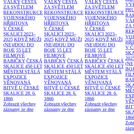
VÁLKY
CESTA
VÁLKY
CESTA
VÁLKY
CESTA
VÝ
ZA SVĚTLEM
ZA SVĚTLEM
ZA SVĚTLEM
PR
REKONSTRUKCE
REKONSTRUKCE
REKONSTRUKCE
RA
VOJENSKÉHO
VOJENSKÉHO
VOJENSKÉHO
VÁ
HŘBITOVA
HŘBITOVA
HŘBITOVA
ZA
V ČESKÉ
V ČESKÉ
V ČESKÉ
RE
SKALICI 2023–
SKALICI 2023–
SKALICI 2023–
VO
2025
KDYŽ MUŽI
2025
KDYŽ MUŽI
2025
KDYŽ MUŽI
HŘ
(NE)JDOU DO
(NE)JDOU DO
(NE)JDOU DO
V 
BOJE
55 LET
BOJE
55 LET
BOJE
55 LET
SKA
FILMOVÉ
FILMOVÉ
FILMOVÉ
202
BABIČKY
ČESKÁ
BABIČKY
ČESKÁ
BABIČKY
ČESKÁ
(NE
SKALICE 450 LET
SKALICE 450 LET
SKALICE 450 LET
BO
MĚSTEM
STÁLÁ
MĚSTEM
STÁLÁ
MĚSTEM
STÁLÁ
FI
EXPOZICE
EXPOZICE
EXPOZICE
BA
VĚNOVANÁ
VĚNOVANÁ
VĚNOVANÁ
SKA
BITVĚ U ČESKÉ
BITVĚ U ČESKÉ
BITVĚ U ČESKÉ
MĚ
SKALICE 28. 6.
SKALICE 28. 6.
SKALICE 28. 6.
EX
1866
1866
1866
VĚ
Zobrazit všechny
Zobrazit všechny
Zobrazit všechny
BIT
záznamy ze dne
záznamy ze dne
záznamy ze dne
SKA
186
Zobr
zázn