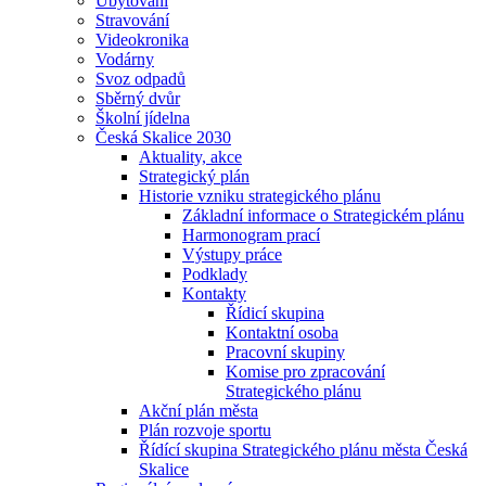
Ubytování
Stravování
Videokronika
Vodárny
Svoz odpadů
Sběrný dvůr
Školní jídelna
Česká Skalice 2030
Aktuality, akce
Strategický plán
Historie vzniku strategického plánu
Základní informace o Strategickém plánu
Harmonogram prací
Výstupy práce
Podklady
Kontakty
Řídicí skupina
Kontaktní osoba
Pracovní skupiny
Komise pro zpracování
Strategického plánu
Akční plán města
Plán rozvoje sportu
Řídící skupina Strategického plánu města Česká
Skalice