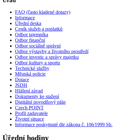
Úřad
FAQ (často kladené dotazy)
Informace
Úřední deska
Ceník služeb a poplatků
Odbor tajemníka
Odbor finanční
Odbor sociálně správní
Odbor výstavby a životního prostředí
Odbor investic a správy majetku
Odbor kultury a sportu
Technické služby
Městská policie
Dotace
JSDH
Hlášení závad
Dokumenty ke stažení
Digitální povodňový plán
Czech POINT
Profil zadavatele
Životní situace
Informace poskytnuté dle zákona č. 106⁄1999 Sb.
Úřední hodiny