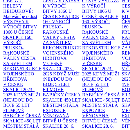
OBRAZŮ
CESTA
VÝSTAVA
CESTA
VÝSTAVA
PO
HELENY
K VÝROČÍ
K VÝROČÍ
CE
HEJDUKOVÉ:
BITVY 1866 U
BITVY 1866 U
K 
Malování je radost
ČESKÉ SKALICE
ČESKÉ SKALICE
BIT
VÝSTAVA K
160. VÝROČÍ
160. VÝROČÍ
ČES
VÝROČÍ BITVY
PRUSKO-
PRUSKO-
160
1866 U ČESKÉ
RAKOUSKÉ
RAKOUSKÉ
PR
SKALICE
160.
VÁLKY
CESTA
VÁLKY
CESTA
RA
VÝROČÍ
ZA SVĚTLEM
ZA SVĚTLEM
VÁ
PRUSKO-
REKONSTRUKCE
REKONSTRUKCE
ZA
RAKOUSKÉ
VOJENSKÉHO
VOJENSKÉHO
RE
VÁLKY
CESTA
HŘBITOVA
HŘBITOVA
VO
ZA SVĚTLEM
V ČESKÉ
V ČESKÉ
HŘ
REKONSTRUKCE
SKALICI 2023–
SKALICI 2023–
V 
VOJENSKÉHO
2025
KDYŽ MUŽI
2025
KDYŽ MUŽI
SKA
HŘBITOVA
(NE)JDOU DO
(NE)JDOU DO
202
V ČESKÉ
BOJE
55 LET
BOJE
55 LET
(NE
SKALICI 2023–
FILMOVÉ
FILMOVÉ
BO
2025
KDYŽ MUŽI
BABIČKY
ČESKÁ
BABIČKY
ČESKÁ
FI
(NE)JDOU DO
SKALICE 450 LET
SKALICE 450 LET
BA
BOJE
55 LET
MĚSTEM
STÁLÁ
MĚSTEM
STÁLÁ
SKA
FILMOVÉ
EXPOZICE
EXPOZICE
MĚ
BABIČKY
ČESKÁ
VĚNOVANÁ
VĚNOVANÁ
EX
SKALICE 450 LET
BITVĚ U ČESKÉ
BITVĚ U ČESKÉ
VĚ
MĚSTEM
STÁLÁ
SKALICE 28. 6.
SKALICE 28. 6.
BIT