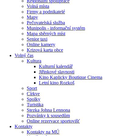
Regionální spolupráce
Volná místa
Firmy a podnikatelé
Mapy
Pečovatelská služba
Munipolis - informační systém
Mapa sběrných míst
Senior taxi
Online kamery
Krizová karta obce
Volný čas
Kultura
Kulturní kalendář
Jiřinkové slavnosti
Kino Kaplicky Boutique Cinema
Letní kino Rozkoš
Sport
Církve
Spolky
Turistika
Stezka Johna Lennona
Pozvánky k sousedům
Online rezervace sportovišť
Kontakty
Kontakty na MÚ