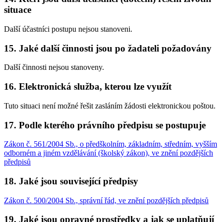
situace
Další účastníci postupu nejsou stanoveni.
15. Jaké další činnosti jsou po žadateli požadovány
Další činnosti nejsou stanoveny.
16. Elektronická služba, kterou lze využít
Tuto situaci není možné řešit zasláním žádosti elektronickou poštou.
17. Podle kterého právního předpisu se postupuje
Zákon č. 561/2004 Sb., o předškolním, základním, středním, vyšším
odborném a jiném vzdělávání (školský zákon), ve znění pozdějších
předpisů
18. Jaké jsou související předpisy
Zákon č. 500/2004 Sb., správní řád, ve znění pozdějších předpisů
19. Jaké jsou opravné prostředky a jak se uplatňují