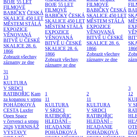
BOJE
55 LET
BOJE
55 LET
FILMOVÉ
FI
FILMOVÉ
FILMOVÉ
BABIČKY
ČESKÁ
BA
BABIČKY
ČESKÁ
BABIČKY
ČESKÁ
SKALICE 450 LET
SKA
SKALICE 450 LET
SKALICE 450 LET
MĚSTEM
STÁLÁ
MĚ
MĚSTEM
STÁLÁ
MĚSTEM
STÁLÁ
EXPOZICE
EX
EXPOZICE
EXPOZICE
VĚNOVANÁ
VĚ
VĚNOVANÁ
VĚNOVANÁ
BITVĚ U ČESKÉ
BIT
BITVĚ U ČESKÉ
BITVĚ U ČESKÉ
SKALICE 28. 6.
SKA
SKALICE 28. 6.
SKALICE 28. 6.
1866
186
1866
1866
Zobrazit všechny
Zobr
Zobrazit všechny
Zobrazit všechny
záznamy ze dne
zázn
záznamy ze dne
záznamy ze dne
31
13
KULTURA
V SRDCI
3
RATIBOŘIC
Kam
1
2
12
za kopanou v srpnu
11
11
KU
POHÁDKOVÁ
KULTURA
KULTURA
V S
CESTA
Luxfer
V SRDCI
V SRDCI
RAT
Open Space
RATIBOŘIC
RATIBOŘIC
HLE
v červenci a srpnu
HLEDÁNÍ –
HLEDÁNÍ –
HĽ
2026
VERNISÁŽ
HĽADANIE
HĽADANIE
OT
VÝSTAVY
POHÁDKOVÁ
POHÁDKOVÁ
DV