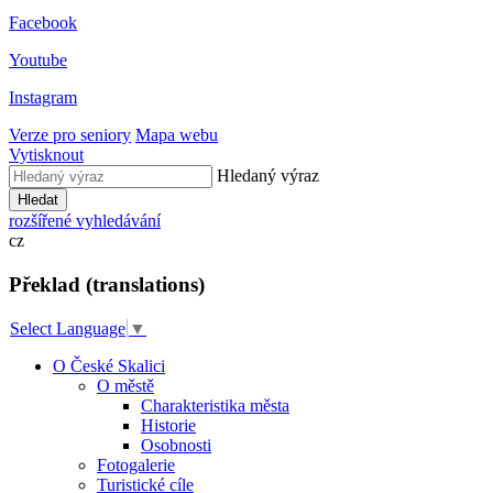
Facebook
Youtube
Instagram
Verze pro seniory
Mapa webu
Vytisknout
Hledaný výraz
Hledat
rozšířené vyhledávání
cz
Překlad (translations)
Select Language
▼
O České Skalici
O městě
Charakteristika města
Historie
Osobnosti
Fotogalerie
Turistické cíle