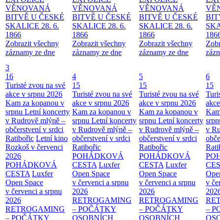
VĚNOVANÁ
VĚNOVANÁ
VĚNOVANÁ
VĚ
BITVĚ U ČESKÉ
BITVĚ U ČESKÉ
BITVĚ U ČESKÉ
BIT
SKALICE 28. 6.
SKALICE 28. 6.
SKALICE 28. 6.
SKA
1866
1866
1866
186
Zobrazit všechny
Zobrazit všechny
Zobrazit všechny
Zobr
záznamy ze dne
záznamy ze dne
záznamy ze dne
zázn
3
16
4
5
6
Turisté zvou na své
15
15
15
akce v srpnu 2026
Turisté zvou na své
Turisté zvou na své
Turi
Kam za kopanou v
akce v srpnu 2026
akce v srpnu 2026
akce
srpnu
Letní koncerty
Kam za kopanou v
Kam za kopanou v
Kam
v Rudrově mlýně –
srpnu
Letní koncerty
srpnu
Letní koncerty
srp
občerstvení v srdci
v Rudrově mlýně –
v Rudrově mlýně –
v Ru
Ratibořic
Letní kino
občerstvení v srdci
občerstvení v srdci
obče
Rozkoš v červenci
Ratibořic
Ratibořic
Rati
2026
POHÁDKOVÁ
POHÁDKOVÁ
PO
POHÁDKOVÁ
CESTA
Luxfer
CESTA
Luxfer
CE
CESTA
Luxfer
Open Space
Open Space
Ope
Open Space
v červenci a srpnu
v červenci a srpnu
v če
v červenci a srpnu
2026
2026
202
2026
RETROGAMING
RETROGAMING
RE
RETROGAMING
– POČÁTKY
– POČÁTKY
– 
– POČÁTKY
OSOBNÍCH
OSOBNÍCH
OS