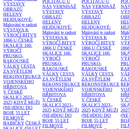
POČÍTAČŮ U
POČÍTAČŮ U
PO
VÝSTAVY
NÁS
VERNISÁŽ
NÁS
VERNISÁŽ
NÁ
OBRAZŮ
VÝSTAVY
VÝSTAVY
VÝ
HELENY
OBRAZŮ
OBRAZŮ
OB
HEJDUKOVÉ:
HELENY
HELENY
HE
Malování je radost
HEJDUKOVÉ:
HEJDUKOVÉ:
HE
VÝSTAVA K
Malování je radost
Malování je radost
Malo
VÝROČÍ BITVY
VÝSTAVA K
VÝSTAVA K
VÝ
1866 U ČESKÉ
VÝROČÍ BITVY
VÝROČÍ BITVY
VÝ
SKALICE
160.
1866 U ČESKÉ
1866 U ČESKÉ
186
VÝROČÍ
SKALICE
160.
SKALICE
160.
SK
PRUSKO-
VÝROČÍ
VÝROČÍ
VÝ
RAKOUSKÉ
PRUSKO-
PRUSKO-
PR
VÁLKY
CESTA
RAKOUSKÉ
RAKOUSKÉ
RA
ZA SVĚTLEM
VÁLKY
CESTA
VÁLKY
CESTA
VÁ
REKONSTRUKCE
ZA SVĚTLEM
ZA SVĚTLEM
ZA
VOJENSKÉHO
REKONSTRUKCE
REKONSTRUKCE
RE
HŘBITOVA
VOJENSKÉHO
VOJENSKÉHO
VO
V ČESKÉ
HŘBITOVA
HŘBITOVA
HŘ
SKALICI 2023–
V ČESKÉ
V ČESKÉ
V 
2025
KDYŽ MUŽI
SKALICI 2023–
SKALICI 2023–
SKA
(NE)JDOU DO
2025
KDYŽ MUŽI
2025
KDYŽ MUŽI
202
BOJE
55 LET
(NE)JDOU DO
(NE)JDOU DO
(NE
FILMOVÉ
BOJE
55 LET
BOJE
55 LET
BO
BABIČKY
ČESKÁ
FILMOVÉ
FILMOVÉ
FI
SKALICE 450 LET