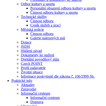
Odbor kultury a sportu
Personální obsazení odboru kultury a sportu
Činnost odboru kultury a sportu
Technické služby
Činnost odboru
Ceník služeb a prací
Městská policie
Činnost odboru
Galerie nalezených psů
Dotace
JSDH
Hlášení závad
Dokumenty ke stažení
Digitální povodňový plán
Czech POINT
Profil zadavatele
Životní situace
Informace poskytnuté dle zákona č. 106⁄1999 Sb.
Praktické info
Aktuality
Zpravodaj
Informační centrum
Informační centrum
Doprava