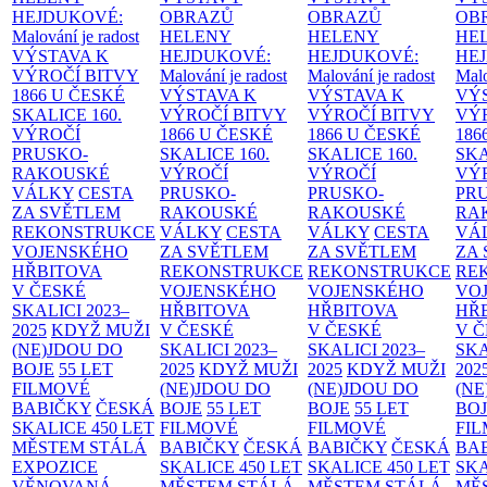
HEJDUKOVÉ:
OBRAZŮ
OBRAZŮ
OB
Malování je radost
HELENY
HELENY
HE
VÝSTAVA K
HEJDUKOVÉ:
HEJDUKOVÉ:
HE
VÝROČÍ BITVY
Malování je radost
Malování je radost
Malo
1866 U ČESKÉ
VÝSTAVA K
VÝSTAVA K
VÝ
SKALICE
160.
VÝROČÍ BITVY
VÝROČÍ BITVY
VÝ
VÝROČÍ
1866 U ČESKÉ
1866 U ČESKÉ
186
PRUSKO-
SKALICE
160.
SKALICE
160.
SK
RAKOUSKÉ
VÝROČÍ
VÝROČÍ
VÝ
VÁLKY
CESTA
PRUSKO-
PRUSKO-
PR
ZA SVĚTLEM
RAKOUSKÉ
RAKOUSKÉ
RA
REKONSTRUKCE
VÁLKY
CESTA
VÁLKY
CESTA
VÁ
VOJENSKÉHO
ZA SVĚTLEM
ZA SVĚTLEM
ZA
HŘBITOVA
REKONSTRUKCE
REKONSTRUKCE
RE
V ČESKÉ
VOJENSKÉHO
VOJENSKÉHO
VO
SKALICI 2023–
HŘBITOVA
HŘBITOVA
HŘ
2025
KDYŽ MUŽI
V ČESKÉ
V ČESKÉ
V 
(NE)JDOU DO
SKALICI 2023–
SKALICI 2023–
SKA
BOJE
55 LET
2025
KDYŽ MUŽI
2025
KDYŽ MUŽI
202
FILMOVÉ
(NE)JDOU DO
(NE)JDOU DO
(NE
BABIČKY
ČESKÁ
BOJE
55 LET
BOJE
55 LET
BO
SKALICE 450 LET
FILMOVÉ
FILMOVÉ
FI
MĚSTEM
STÁLÁ
BABIČKY
ČESKÁ
BABIČKY
ČESKÁ
BA
EXPOZICE
SKALICE 450 LET
SKALICE 450 LET
SKA
VĚNOVANÁ
MĚSTEM
STÁLÁ
MĚSTEM
STÁLÁ
MĚ