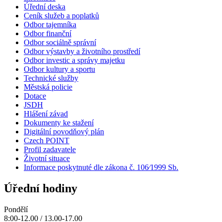
Úřední deska
Ceník služeb a poplatků
Odbor tajemníka
Odbor finanční
Odbor sociálně správní
Odbor výstavby a životního prostředí
Odbor investic a správy majetku
Odbor kultury a sportu
Technické služby
Městská policie
Dotace
JSDH
Hlášení závad
Dokumenty ke stažení
Digitální povodňový plán
Czech POINT
Profil zadavatele
Životní situace
Informace poskytnuté dle zákona č. 106⁄1999 Sb.
Úřední hodiny
Pondělí
8:00-12.00 / 13.00-17.00