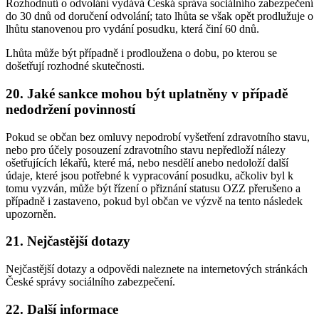
Rozhodnutí o odvolání vydává Česká správa sociálního zabezpečení
do 30 dnů od doručení odvolání; tato lhůta se však opět prodlužuje o
lhůtu stanovenou pro vydání posudku, která činí 60 dnů.
Lhůta může být případně i prodloužena o dobu, po kterou se
došetřují rozhodné skutečnosti.
20. Jaké sankce mohou být uplatněny v případě
nedodržení povinností
Pokud se občan bez omluvy nepodrobí vyšetření zdravotního stavu,
nebo pro účely posouzení zdravotního stavu nepředloží nálezy
ošetřujících lékařů, které má, nebo nesdělí anebo nedoloží další
údaje, které jsou potřebné k vypracování posudku, ačkoliv byl k
tomu vyzván, může být řízení o přiznání statusu OZZ přerušeno a
případně i zastaveno, pokud byl občan ve výzvě na tento následek
upozorněn.
21. Nejčastější dotazy
Nejčastější dotazy a odpovědi naleznete na internetových stránkách
České správy sociálního zabezpečení.
22. Další informace