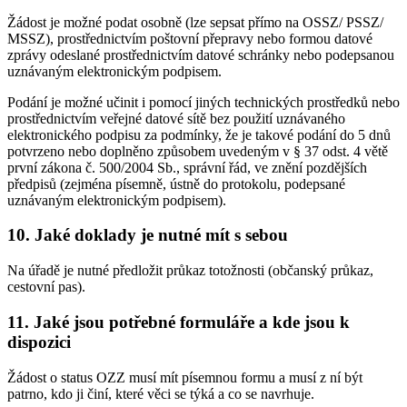
Žádost je možné podat osobně (lze sepsat přímo na OSSZ/ PSSZ/
MSSZ), prostřednictvím poštovní přepravy nebo formou datové
zprávy odeslané prostřednictvím datové schránky nebo podepsanou
uznávaným elektronickým podpisem.
Podání je možné učinit i pomocí jiných technických prostředků nebo
prostřednictvím veřejné datové sítě bez použití uznávaného
elektronického podpisu za podmínky, že je takové podání do 5 dnů
potvrzeno nebo doplněno způsobem uvedeným v § 37 odst. 4 větě
první zákona č. 500/2004 Sb., správní řád, ve znění pozdějších
předpisů (zejména písemně, ústně do protokolu, podepsané
uznávaným elektronickým podpisem).
10. Jaké doklady je nutné mít s sebou
Na úřadě je nutné předložit průkaz totožnosti (občanský průkaz,
cestovní pas).
11. Jaké jsou potřebné formuláře a kde jsou k
dispozici
Žádost o status OZZ musí mít písemnou formu a musí z ní být
patrno, kdo ji činí, které věci se týká a co se navrhuje.