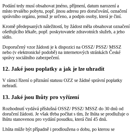
Podání tedy musí obsahovat jméno, příjmení, datum narození a
místo trvalého pobytu, popř. jinou adresu pro doručování, označení
správního orgánu, jemuž je určeno, a podpis osoby, která je činí.
Kromě předepsaných náležitostí, by žádost měla obsahovat označení
ošetřujícího lékaře, popř. poskytovatele zdravotních služeb, a jeho
sídlo.
Doporučený vzor žádosti je k dispozici na OSSZ/ PSSZ/ MSSZ
nebo (v elektronické podobě) na internetových stránkách České
správy sociálního zabezpečení.
12. Jaké jsou poplatky a jak je lze uhradit
V rámci řízení o přiznání statusu OZZ se žádné správní poplatky
nehradí.
13. Jaké jsou lhůty pro vyřízení
Rozhodnutí vydává příslušná OSSZ/ PSSZ/ MSSZ do 30 dnů od
doručení žádosti. Je však třeba počítat s tím, že lhůta se prodlužuje o
lhůtu stanovenou pro vydání posudku, která činí 45 dnů.
Lhůta může být případně i prodloužena o dobu, po kterou se