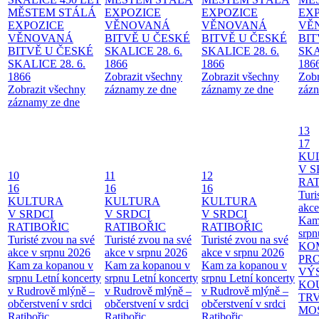
MĚSTEM
STÁLÁ
EXPOZICE
EXPOZICE
EX
EXPOZICE
VĚNOVANÁ
VĚNOVANÁ
VĚ
VĚNOVANÁ
BITVĚ U ČESKÉ
BITVĚ U ČESKÉ
BIT
BITVĚ U ČESKÉ
SKALICE 28. 6.
SKALICE 28. 6.
SKA
SKALICE 28. 6.
1866
1866
186
1866
Zobrazit všechny
Zobrazit všechny
Zobr
Zobrazit všechny
záznamy ze dne
záznamy ze dne
zázn
záznamy ze dne
13
17
KU
V S
10
11
12
RAT
16
16
16
Turi
KULTURA
KULTURA
KULTURA
akce
V SRDCI
V SRDCI
V SRDCI
Kam
RATIBOŘIC
RATIBOŘIC
RATIBOŘIC
srpn
Turisté zvou na své
Turisté zvou na své
Turisté zvou na své
KO
akce v srpnu 2026
akce v srpnu 2026
akce v srpnu 2026
PR
Kam za kopanou v
Kam za kopanou v
Kam za kopanou v
VÝ
srpnu
Letní koncerty
srpnu
Letní koncerty
srpnu
Letní koncerty
KO
v Rudrově mlýně –
v Rudrově mlýně –
v Rudrově mlýně –
TR
občerstvení v srdci
občerstvení v srdci
občerstvení v srdci
MO
Ratibořic
Ratibořic
Ratibořic