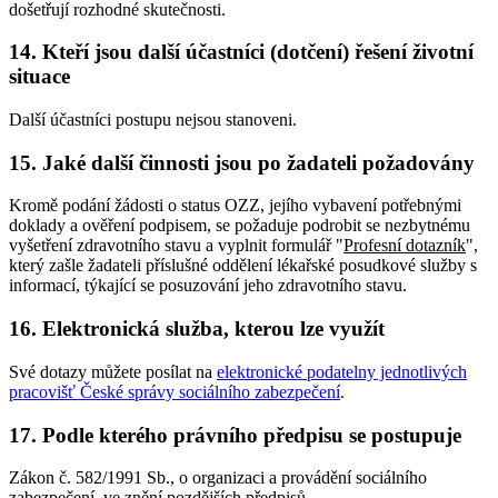
došetřují rozhodné skutečnosti.
14. Kteří jsou další účastníci (dotčení) řešení životní
situace
Další účastníci postupu nejsou stanoveni.
15. Jaké další činnosti jsou po žadateli požadovány
Kromě podání žádosti o status OZZ, jejího vybavení potřebnými
doklady a ověření podpisem, se požaduje podrobit se nezbytnému
vyšetření zdravotního stavu a vyplnit formulář "
Profesní dotazník
",
který zašle žadateli příslušné oddělení lékařské posudkové služby s
informací, týkající se posuzování jeho zdravotního stavu.
16. Elektronická služba, kterou lze využít
Své dotazy můžete posílat na
elektronické podatelny jednotlivých
pracovišť České správy sociálního zabezpečení
.
17. Podle kterého právního předpisu se postupuje
Zákon č. 582/1991 Sb., o organizaci a provádění sociálního
zabezpečení, ve znění pozdějších předpisů