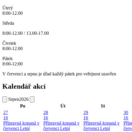
Úterý
8:00-12.00
Středa
8:00-12.00 / 13.00-17.00
Čtvrtek
8:00-12.00
Pátek
8:00-12:00
V červenci a srpnu je úřad každý pátek pro veřejnost uzavřen
Kalendář akcí
Srpen
2026
Po
Út
St
27
28
29
30
16
16
16
16
Přípravná kopaná v
Přípravná kopaná v
Přípravná kopaná v
Příp
červenci
Letní
červenci
Letní
červenci
Letní
červ