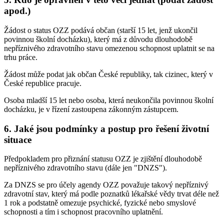
apod.)
Žádost o status OZZ podává občan (starší 15 let, jenž ukončil
povinnou školní docházku), který má z důvodu dlouhodobě
nepříznivého zdravotního stavu omezenou schopnost uplatnit se na
trhu práce.
Žádost může podat jak občan České republiky, tak cizinec, který v
České republice pracuje.
Osoba mladší 15 let nebo osoba, která neukončila povinnou školní
docházku, je v řízení zastoupena zákonným zástupcem.
6. Jaké jsou podmínky a postup pro řešení životní
situace
Předpokladem pro přiznání statusu OZZ je zjištění dlouhodobě
nepříznivého zdravotního stavu (dále jen "DNZS").
Za DNZS se pro účely agendy OZZ považuje takový nepříznivý
zdravotní stav, který má podle poznatků lékařské vědy trvat déle než
1 rok a podstatně omezuje psychické, fyzické nebo smyslové
schopnosti a tím i schopnost pracovního uplatnění.