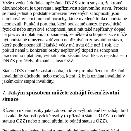
Výše uvedená definice upřesňuje DNZS v tom smyslu, že kromě
dlouhodobosti je upravena i nepříznivost zdravotního stavu. Protože
se musí jednat o podstatné omezení uvedených schopností, jsou
eliminovány lehčí funkční poruchy, které uvedené funkce podstatně
neomezují. Funkční porucha, která podstatně omezuje psychické,
fyzické nebo smyslové schopnosti, musí mít také nepříznivý dopad
na pracovní uplatnění. To znamená, že některá schopnost sice může
být podstatně omezena z důvodu nepříznivého zdravotního stavu,
který podle poznatků lékařské vědy má trvat déle než 1 rok, ale
pokud nemá u konkrétní osoby nepříznivý dopad na schopnost
pracovního uplatnění, využití nebo získání kvalifikace, nejedná se o
DNZS pro účely přiznání statusu OZZ.
Status OZZ nemůže získat osoba, u které probíhá řízení o přiznání
invalidního důchodu, nebo osoba, která již byla uznána invalidní v
jakémkoliv stupni invalidity.
7. Jakým způsobem můžete zahájit řešení životní
situace
Řízení o uznání osoby jako zdravotně znevýhodněné lze zahájit buď
na základě žádosti fyzické osoby (o přiznání statusu OZZ/ o odnětí
statusu OZZ) nebo z moci úřední (o odnětí statusu OZZ).
Podnětem k zahájení řízení z moci úřední bude zejména zjištění