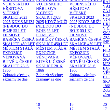
RA
VOJENSKÉHO
VOJENSKÉHO
VOJENSKÉHO
VÁ
HŘBITOVA
HŘBITOVA
HŘBITOVA
ZA
V ČESKÉ
V ČESKÉ
V ČESKÉ
RE
SKALICI 2023–
SKALICI 2023–
SKALICI 2023–
VO
2025
KDYŽ MUŽI
2025
KDYŽ MUŽI
2025
KDYŽ MUŽI
HŘ
(NE)JDOU DO
(NE)JDOU DO
(NE)JDOU DO
V 
BOJE
55 LET
BOJE
55 LET
BOJE
55 LET
SKA
FILMOVÉ
FILMOVÉ
FILMOVÉ
202
BABIČKY
ČESKÁ
BABIČKY
ČESKÁ
BABIČKY
ČESKÁ
(NE
SKALICE 450 LET
SKALICE 450 LET
SKALICE 450 LET
BO
MĚSTEM
STÁLÁ
MĚSTEM
STÁLÁ
MĚSTEM
STÁLÁ
FI
EXPOZICE
EXPOZICE
EXPOZICE
BA
VĚNOVANÁ
VĚNOVANÁ
VĚNOVANÁ
SKA
BITVĚ U ČESKÉ
BITVĚ U ČESKÉ
BITVĚ U ČESKÉ
MĚ
SKALICE 28. 6.
SKALICE 28. 6.
SKALICE 28. 6.
EX
1866
1866
1866
VĚ
Zobrazit všechny
Zobrazit všechny
Zobrazit všechny
BIT
záznamy ze dne
záznamy ze dne
záznamy ze dne
SKA
186
Zobr
zázn
18
19
20
17
17
17