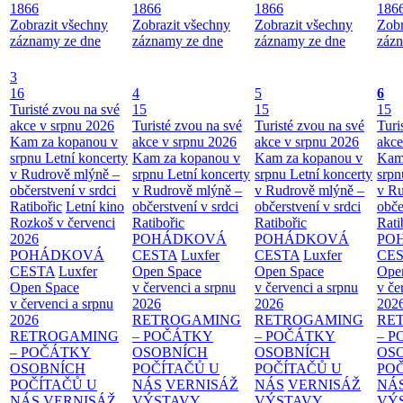
1866
1866
1866
186
Zobrazit všechny
Zobrazit všechny
Zobrazit všechny
Zobr
záznamy ze dne
záznamy ze dne
záznamy ze dne
zázn
3
16
4
5
6
Turisté zvou na své
15
15
15
akce v srpnu 2026
Turisté zvou na své
Turisté zvou na své
Turi
Kam za kopanou v
akce v srpnu 2026
akce v srpnu 2026
akce
srpnu
Letní koncerty
Kam za kopanou v
Kam za kopanou v
Kam
v Rudrově mlýně –
srpnu
Letní koncerty
srpnu
Letní koncerty
srp
občerstvení v srdci
v Rudrově mlýně –
v Rudrově mlýně –
v Ru
Ratibořic
Letní kino
občerstvení v srdci
občerstvení v srdci
obče
Rozkoš v červenci
Ratibořic
Ratibořic
Rati
2026
POHÁDKOVÁ
POHÁDKOVÁ
PO
POHÁDKOVÁ
CESTA
Luxfer
CESTA
Luxfer
CE
CESTA
Luxfer
Open Space
Open Space
Ope
Open Space
v červenci a srpnu
v červenci a srpnu
v če
v červenci a srpnu
2026
2026
202
2026
RETROGAMING
RETROGAMING
RE
RETROGAMING
– POČÁTKY
– POČÁTKY
– 
– POČÁTKY
OSOBNÍCH
OSOBNÍCH
OS
OSOBNÍCH
POČÍTAČŮ U
POČÍTAČŮ U
PO
POČÍTAČŮ U
NÁS
VERNISÁŽ
NÁS
VERNISÁŽ
NÁ
NÁS
VERNISÁŽ
VÝSTAVY
VÝSTAVY
VÝ