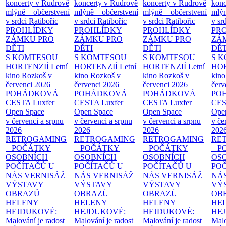
koncerty v Rudrově
koncerty v Rudrově
koncerty v Rudrově
konc
mlýně – občerstvení
mlýně – občerstvení
mlýně – občerstvení
mlýn
v srdci Ratibořic
v srdci Ratibořic
v srdci Ratibořic
v sr
PROHLÍDKY
PROHLÍDKY
PROHLÍDKY
PR
ZÁMKU PRO
ZÁMKU PRO
ZÁMKU PRO
ZÁ
DĚTI
DĚTI
DĚTI
DĚT
S KOMTESOU
S KOMTESOU
S KOMTESOU
S 
HORTENZIÍ
Letní
HORTENZIÍ
Letní
HORTENZIÍ
Letní
HOR
kino Rozkoš v
kino Rozkoš v
kino Rozkoš v
kino
červenci 2026
červenci 2026
červenci 2026
červ
POHÁDKOVÁ
POHÁDKOVÁ
POHÁDKOVÁ
PO
CESTA
Luxfer
CESTA
Luxfer
CESTA
Luxfer
CE
Open Space
Open Space
Open Space
Ope
v červenci a srpnu
v červenci a srpnu
v červenci a srpnu
v če
2026
2026
2026
202
RETROGAMING
RETROGAMING
RETROGAMING
RE
– POČÁTKY
– POČÁTKY
– POČÁTKY
– 
OSOBNÍCH
OSOBNÍCH
OSOBNÍCH
OS
POČÍTAČŮ U
POČÍTAČŮ U
POČÍTAČŮ U
PO
NÁS
VERNISÁŽ
NÁS
VERNISÁŽ
NÁS
VERNISÁŽ
NÁ
VÝSTAVY
VÝSTAVY
VÝSTAVY
VÝ
OBRAZŮ
OBRAZŮ
OBRAZŮ
OB
HELENY
HELENY
HELENY
HE
HEJDUKOVÉ:
HEJDUKOVÉ:
HEJDUKOVÉ:
HE
Malování je radost
Malování je radost
Malování je radost
Malo