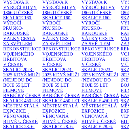
VÝSTAVA K
VÝSTAVA K
VÝSTAVA K
VÝ
VÝROČÍ BITVY
VÝROČÍ BITVY
VÝROČÍ BITVY
VÝ
1866 U ČESKÉ
1866 U ČESKÉ
1866 U ČESKÉ
186
SKALICE
160.
SKALICE
160.
SKALICE
160.
SK
VÝROČÍ
VÝROČÍ
VÝROČÍ
VÝ
PRUSKO-
PRUSKO-
PRUSKO-
PR
RAKOUSKÉ
RAKOUSKÉ
RAKOUSKÉ
RA
VÁLKY
CESTA
VÁLKY
CESTA
VÁLKY
CESTA
VÁ
ZA SVĚTLEM
ZA SVĚTLEM
ZA SVĚTLEM
ZA
REKONSTRUKCE
REKONSTRUKCE
REKONSTRUKCE
RE
VOJENSKÉHO
VOJENSKÉHO
VOJENSKÉHO
VO
HŘBITOVA
HŘBITOVA
HŘBITOVA
HŘ
V ČESKÉ
V ČESKÉ
V ČESKÉ
V 
SKALICI 2023–
SKALICI 2023–
SKALICI 2023–
SKA
2025
KDYŽ MUŽI
2025
KDYŽ MUŽI
2025
KDYŽ MUŽI
202
(NE)JDOU DO
(NE)JDOU DO
(NE)JDOU DO
(NE
BOJE
55 LET
BOJE
55 LET
BOJE
55 LET
BO
FILMOVÉ
FILMOVÉ
FILMOVÉ
FI
BABIČKY
ČESKÁ
BABIČKY
ČESKÁ
BABIČKY
ČESKÁ
BA
SKALICE 450 LET
SKALICE 450 LET
SKALICE 450 LET
SKA
MĚSTEM
STÁLÁ
MĚSTEM
STÁLÁ
MĚSTEM
STÁLÁ
MĚ
EXPOZICE
EXPOZICE
EXPOZICE
EX
VĚNOVANÁ
VĚNOVANÁ
VĚNOVANÁ
VĚ
BITVĚ U ČESKÉ
BITVĚ U ČESKÉ
BITVĚ U ČESKÉ
BIT
SKALICE 28. 6.
SKALICE 28. 6.
SKALICE 28. 6.
SKA