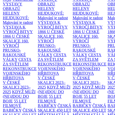
VÝSTAVY
OBRAZŮ
OBRAZŮ
OB
OBRAZŮ
HELENY
HELENY
HE
HELENY
HEJDUKOVÉ:
HEJDUKOVÉ:
HE
HEJDUKOVÉ:
Malování je radost
Malování je radost
Malo
Malování je radost
VÝSTAVA K
VÝSTAVA K
VÝ
VÝSTAVA K
VÝROČÍ BITVY
VÝROČÍ BITVY
VÝ
VÝROČÍ BITVY
1866 U ČESKÉ
1866 U ČESKÉ
186
1866 U ČESKÉ
SKALICE
160.
SKALICE
160.
SK
SKALICE
160.
VÝROČÍ
VÝROČÍ
VÝ
VÝROČÍ
PRUSKO-
PRUSKO-
PR
PRUSKO-
RAKOUSKÉ
RAKOUSKÉ
RA
RAKOUSKÉ
VÁLKY
CESTA
VÁLKY
CESTA
VÁ
VÁLKY
CESTA
ZA SVĚTLEM
ZA SVĚTLEM
ZA
ZA SVĚTLEM
REKONSTRUKCE
REKONSTRUKCE
RE
REKONSTRUKCE
VOJENSKÉHO
VOJENSKÉHO
VO
VOJENSKÉHO
HŘBITOVA
HŘBITOVA
HŘ
HŘBITOVA
V ČESKÉ
V ČESKÉ
V 
V ČESKÉ
SKALICI 2023–
SKALICI 2023–
SKA
SKALICI 2023–
2025
KDYŽ MUŽI
2025
KDYŽ MUŽI
202
2025
KDYŽ MUŽI
(NE)JDOU DO
(NE)JDOU DO
(NE
(NE)JDOU DO
BOJE
55 LET
BOJE
55 LET
BO
BOJE
55 LET
FILMOVÉ
FILMOVÉ
FI
FILMOVÉ
BABIČKY
ČESKÁ
BABIČKY
ČESKÁ
BA
BABIČKY
ČESKÁ
SKALICE 450 LET
SKALICE 450 LET
SKA
SKALICE 450 LET
MĚSTEM
STÁLÁ
MĚSTEM
STÁLÁ
MĚ