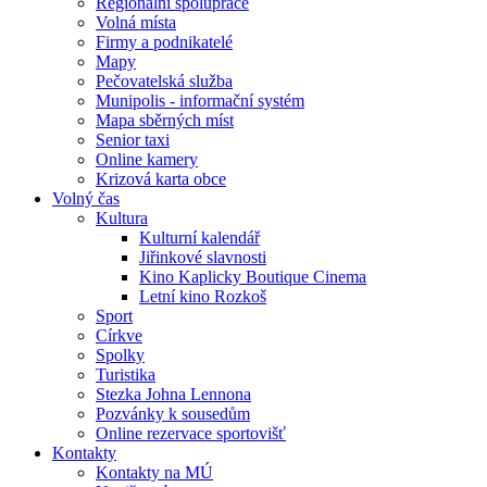
Regionální spolupráce
Volná místa
Firmy a podnikatelé
Mapy
Pečovatelská služba
Munipolis - informační systém
Mapa sběrných míst
Senior taxi
Online kamery
Krizová karta obce
Volný čas
Kultura
Kulturní kalendář
Jiřinkové slavnosti
Kino Kaplicky Boutique Cinema
Letní kino Rozkoš
Sport
Církve
Spolky
Turistika
Stezka Johna Lennona
Pozvánky k sousedům
Online rezervace sportovišť
Kontakty
Kontakty na MÚ