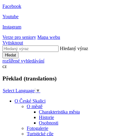
Facebook
Youtube
Instagram
Verze pro seniory
Mapa webu
Vytisknout
Hledaný výraz
Hledat
rozšířené vyhledávání
cz
Překlad (translations)
Select Language
▼
O České Skalici
O městě
Charakteristika města
Historie
Osobnosti
Fotogalerie
Turistické cíle