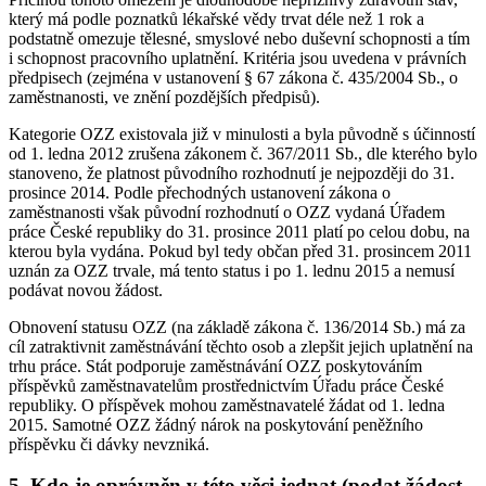
který má podle poznatků lékařské vědy trvat déle než 1 rok a
podstatně omezuje tělesné, smyslové nebo duševní schopnosti a tím
i schopnost pracovního uplatnění. Kritéria jsou uvedena v právních
předpisech (zejména v ustanovení § 67 zákona č. 435/2004 Sb., o
zaměstnanosti, ve znění pozdějších předpisů).
Kategorie OZZ existovala již v minulosti a byla původně s účinností
od 1. ledna 2012 zrušena zákonem č. 367/2011 Sb., dle kterého bylo
stanoveno, že platnost původního rozhodnutí je nejpozději do 31.
prosince 2014. Podle přechodných ustanovení zákona o
zaměstnanosti však původní rozhodnutí o OZZ vydaná Úřadem
práce České republiky do 31. prosince 2011 platí po celou dobu, na
kterou byla vydána. Pokud byl tedy občan před 31. prosincem 2011
uznán za OZZ trvale, má tento status i po 1. lednu 2015 a nemusí
podávat novou žádost.
Obnovení statusu OZZ (na základě zákona č. 136/2014 Sb.) má za
cíl zatraktivnit zaměstnávání těchto osob a zlepšit jejich uplatnění na
trhu práce. Stát podporuje zaměstnávání OZZ poskytováním
příspěvků zaměstnavatelům prostřednictvím Úřadu práce České
republiky. O příspěvek mohou zaměstnavatelé žádat od 1. ledna
2015. Samotné OZZ žádný nárok na poskytování peněžního
příspěvku či dávky nevzniká.
5. Kdo je oprávněn v této věci jednat (podat žádost