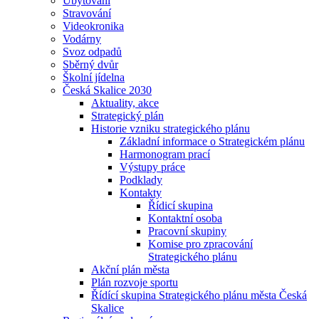
Ubytování
Stravování
Videokronika
Vodárny
Svoz odpadů
Sběrný dvůr
Školní jídelna
Česká Skalice 2030
Aktuality, akce
Strategický plán
Historie vzniku strategického plánu
Základní informace o Strategickém plánu
Harmonogram prací
Výstupy práce
Podklady
Kontakty
Řídicí skupina
Kontaktní osoba
Pracovní skupiny
Komise pro zpracování
Strategického plánu
Akční plán města
Plán rozvoje sportu
Řídící skupina Strategického plánu města Česká
Skalice