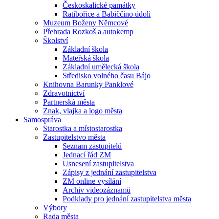
Českoskalické památky
Ratibořice a Babiččino údolí
Muzeum Boženy Němcové
Přehrada Rozkoš a autokemp
Školství
Základní škola
Mateřská škola
Základní umělecká škola
Středisko volného času Bájo
Knihovna Barunky Panklové
Zdravotnictví
Partnerská města
Znak, vlajka a logo města
Samospráva
Starostka a místostarostka
Zastupitelstvo města
Seznam zastupitelů
Jednací řád ZM
Usnesení zastupitelstva
Zápisy z jednání zastupitelstva
ZM online vysílání
Archiv videozáznamů
Podklady pro jednání zastupitelstva města
Výbory
Rada města