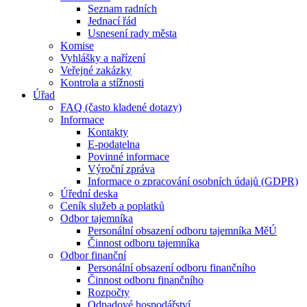
Seznam radních
Jednací řád
Usnesení rady města
Komise
Vyhlášky a nařízení
Veřejné zakázky
Kontrola a stížnosti
Úřad
FAQ (často kladené dotazy)
Informace
Kontakty
E-podatelna
Povinné informace
Výroční zpráva
Informace o zpracování osobních údajů (GDPR)
Úřední deska
Ceník služeb a poplatků
Odbor tajemníka
Personální obsazení odboru tajemníka MěÚ
Činnost odboru tajemníka
Odbor finanční
Personální obsazení odboru finančního
Činnost odboru finančního
Rozpočty
Odpadové hospodářství