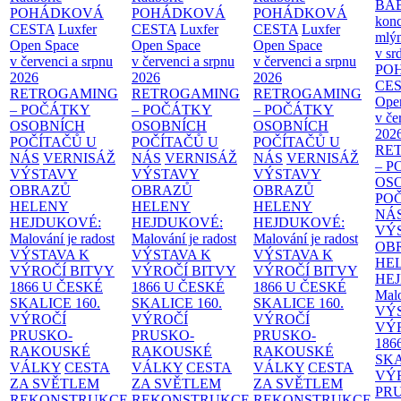
BA
POHÁDKOVÁ
POHÁDKOVÁ
POHÁDKOVÁ
konc
CESTA
Luxfer
CESTA
Luxfer
CESTA
Luxfer
mlýn
Open Space
Open Space
Open Space
v sr
v červenci a srpnu
v červenci a srpnu
v červenci a srpnu
PO
2026
2026
2026
CE
RETROGAMING
RETROGAMING
RETROGAMING
Ope
– POČÁTKY
– POČÁTKY
– POČÁTKY
v če
OSOBNÍCH
OSOBNÍCH
OSOBNÍCH
202
POČÍTAČŮ U
POČÍTAČŮ U
POČÍTAČŮ U
RE
NÁS
VERNISÁŽ
NÁS
VERNISÁŽ
NÁS
VERNISÁŽ
– 
VÝSTAVY
VÝSTAVY
VÝSTAVY
OS
OBRAZŮ
OBRAZŮ
OBRAZŮ
PO
HELENY
HELENY
HELENY
NÁ
HEJDUKOVÉ:
HEJDUKOVÉ:
HEJDUKOVÉ:
VÝ
Malování je radost
Malování je radost
Malování je radost
OB
VÝSTAVA K
VÝSTAVA K
VÝSTAVA K
HE
VÝROČÍ BITVY
VÝROČÍ BITVY
VÝROČÍ BITVY
HE
1866 U ČESKÉ
1866 U ČESKÉ
1866 U ČESKÉ
Malo
SKALICE
160.
SKALICE
160.
SKALICE
160.
VÝ
VÝROČÍ
VÝROČÍ
VÝROČÍ
VÝ
PRUSKO-
PRUSKO-
PRUSKO-
186
RAKOUSKÉ
RAKOUSKÉ
RAKOUSKÉ
SK
VÁLKY
CESTA
VÁLKY
CESTA
VÁLKY
CESTA
VÝ
ZA SVĚTLEM
ZA SVĚTLEM
ZA SVĚTLEM
PR
REKONSTRUKCE
REKONSTRUKCE
REKONSTRUKCE