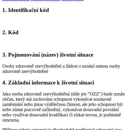
1. Identifikační kód
2. Kód
3. Pojmenování (název) životní situace
Osoby zdravotně znevýhodněné a žádost o uznání statusu osoby
zdravotně znevýhodněné
4. Základní informace k životní situaci
Jako osoba zdravotně znevýhodněná (dále jen "OZZ") bude uznán
občan, který má zachovánu schopnost vykonávat soustavné
zaměstnání nebo jinou výdělečnou činnost, ale jeho schopnost být
nebo zůstat pracovně začleněný, vykonávat dosavadní povolání
nebo využívat dosavadní kvalifikaci či získat novou, je podstatně
omezena.
Příčinou tohoto omezení je dlouhodobě nepříznivý zdravotní stav,