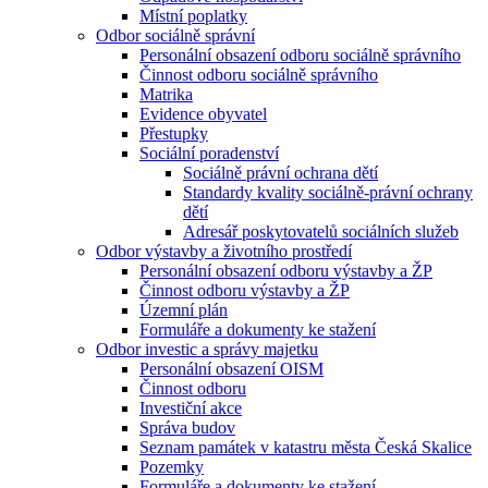
Místní poplatky
Odbor sociálně správní
Personální obsazení odboru sociálně správního
Činnost odboru sociálně správního
Matrika
Evidence obyvatel
Přestupky
Sociální poradenství
Sociálně právní ochrana dětí
Standardy kvality sociálně-právní ochrany
dětí
Adresář poskytovatelů sociálních služeb
Odbor výstavby a životního prostředí
Personální obsazení odboru výstavby a ŽP
Činnost odboru výstavby a ŽP
Územní plán
Formuláře a dokumenty ke stažení
Odbor investic a správy majetku
Personální obsazení OISM
Činnost odboru
Investiční akce
Správa budov
Seznam památek v katastru města Česká Skalice
Pozemky
Formuláře a dokumenty ke stažení