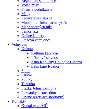
Regionální spolupráce
Volná místa
Firmy a podnikatelé
Mapy
Pečovatelská služba
Munipolis - informační systém
Mapa sběrných míst
Senior taxi
Online kamery
Krizová karta obce
Volný čas
Kultura
Kulturní kalendář
Jiřinkové slavnosti
Kino Kaplicky Boutique Cinema
Letní kino Rozkoš
Sport
Církve
Spolky
Turistika
Stezka Johna Lennona
Pozvánky k sousedům
Online rezervace sportovišť
Kontakty
Kontakty na MÚ