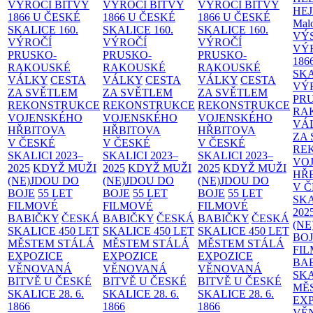
VÝROČÍ BITVY
VÝROČÍ BITVY
VÝROČÍ BITVY
HE
1866 U ČESKÉ
1866 U ČESKÉ
1866 U ČESKÉ
Malo
SKALICE
160.
SKALICE
160.
SKALICE
160.
VÝ
VÝROČÍ
VÝROČÍ
VÝROČÍ
VÝ
PRUSKO-
PRUSKO-
PRUSKO-
186
RAKOUSKÉ
RAKOUSKÉ
RAKOUSKÉ
SK
VÁLKY
CESTA
VÁLKY
CESTA
VÁLKY
CESTA
VÝ
ZA SVĚTLEM
ZA SVĚTLEM
ZA SVĚTLEM
PR
REKONSTRUKCE
REKONSTRUKCE
REKONSTRUKCE
RA
VOJENSKÉHO
VOJENSKÉHO
VOJENSKÉHO
VÁ
HŘBITOVA
HŘBITOVA
HŘBITOVA
ZA
V ČESKÉ
V ČESKÉ
V ČESKÉ
RE
SKALICI 2023–
SKALICI 2023–
SKALICI 2023–
VO
2025
KDYŽ MUŽI
2025
KDYŽ MUŽI
2025
KDYŽ MUŽI
HŘ
(NE)JDOU DO
(NE)JDOU DO
(NE)JDOU DO
V 
BOJE
55 LET
BOJE
55 LET
BOJE
55 LET
SKA
FILMOVÉ
FILMOVÉ
FILMOVÉ
202
BABIČKY
ČESKÁ
BABIČKY
ČESKÁ
BABIČKY
ČESKÁ
(NE
SKALICE 450 LET
SKALICE 450 LET
SKALICE 450 LET
BO
MĚSTEM
STÁLÁ
MĚSTEM
STÁLÁ
MĚSTEM
STÁLÁ
FI
EXPOZICE
EXPOZICE
EXPOZICE
BA
VĚNOVANÁ
VĚNOVANÁ
VĚNOVANÁ
SKA
BITVĚ U ČESKÉ
BITVĚ U ČESKÉ
BITVĚ U ČESKÉ
MĚ
SKALICE 28. 6.
SKALICE 28. 6.
SKALICE 28. 6.
EX
1866
1866
1866
VĚ