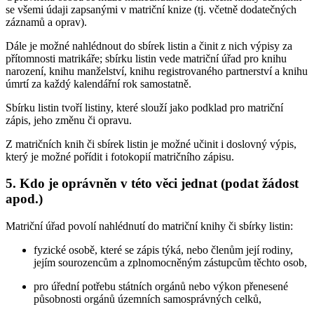
se všemi údaji zapsanými v matriční knize (tj. včetně dodatečných
záznamů a oprav).
Dále je možné nahlédnout do sbírek listin a činit z nich výpisy za
přítomnosti matrikáře; sbírku listin vede matriční úřad pro knihu
narození, knihu manželství, knihu registrovaného partnerství a knihu
úmrtí za každý kalendářní rok samostatně.
Sbírku listin tvoří listiny, které slouží jako podklad pro matriční
zápis, jeho změnu či opravu.
Z matričních knih či sbírek listin je možné učinit i doslovný výpis,
který je možné pořídit i fotokopií matričního zápisu.
5. Kdo je oprávněn v této věci jednat (podat žádost
apod.)
Matriční úřad povolí nahlédnutí do matriční knihy či sbírky listin:
fyzické osobě, které se zápis týká, nebo členům její rodiny,
jejím sourozencům a zplnomocněným zástupcům těchto osob,
pro úřední potřebu státních orgánů nebo výkon přenesené
působnosti orgánů územních samosprávných celků,