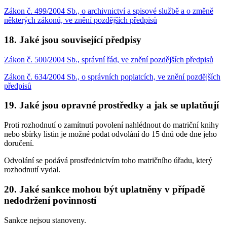
Zákon č. 499/2004 Sb., o archivnictví a spisové službě a o změně
některých zákonů, ve znění pozdějších předpisů
18. Jaké jsou související předpisy
Zákon č. 500/2004 Sb., správní řád, ve znění pozdějších předpisů
Zákon č. 634/2004 Sb., o správních poplatcích, ve znění pozdějších
předpisů
19. Jaké jsou opravné prostředky a jak se uplatňují
Proti rozhodnutí o zamítnutí povolení nahlédnout do matriční knihy
nebo sbírky listin je možné podat odvolání do 15 dnů ode dne jeho
doručení.
Odvolání se podává prostřednictvím toho matričního úřadu, který
rozhodnutí vydal.
20. Jaké sankce mohou být uplatněny v případě
nedodržení povinností
Sankce nejsou stanoveny.