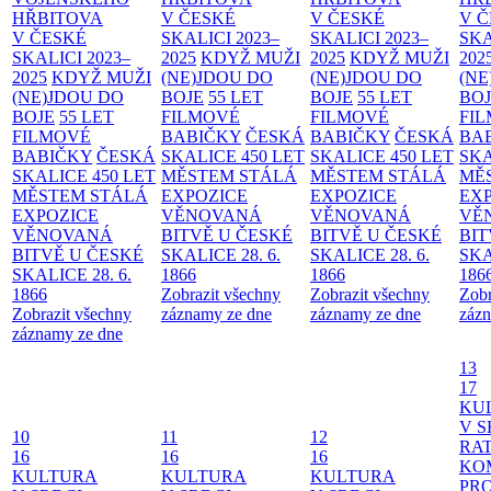
HŘBITOVA
V ČESKÉ
V ČESKÉ
V 
V ČESKÉ
SKALICI 2023–
SKALICI 2023–
SKA
SKALICI 2023–
2025
KDYŽ MUŽI
2025
KDYŽ MUŽI
202
2025
KDYŽ MUŽI
(NE)JDOU DO
(NE)JDOU DO
(NE
(NE)JDOU DO
BOJE
55 LET
BOJE
55 LET
BO
BOJE
55 LET
FILMOVÉ
FILMOVÉ
FI
FILMOVÉ
BABIČKY
ČESKÁ
BABIČKY
ČESKÁ
BA
BABIČKY
ČESKÁ
SKALICE 450 LET
SKALICE 450 LET
SKA
SKALICE 450 LET
MĚSTEM
STÁLÁ
MĚSTEM
STÁLÁ
MĚ
MĚSTEM
STÁLÁ
EXPOZICE
EXPOZICE
EX
EXPOZICE
VĚNOVANÁ
VĚNOVANÁ
VĚ
VĚNOVANÁ
BITVĚ U ČESKÉ
BITVĚ U ČESKÉ
BIT
BITVĚ U ČESKÉ
SKALICE 28. 6.
SKALICE 28. 6.
SKA
SKALICE 28. 6.
1866
1866
186
1866
Zobrazit všechny
Zobrazit všechny
Zobr
Zobrazit všechny
záznamy ze dne
záznamy ze dne
zázn
záznamy ze dne
13
17
KU
V S
10
11
12
RAT
16
16
16
KO
KULTURA
KULTURA
KULTURA
PR