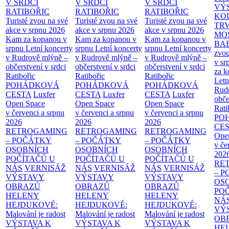
V SRDCI
V SRDCI
V SRDCI
VÝ
RATIBOŘIC
RATIBOŘIC
RATIBOŘIC
KO
Turisté zvou na své
Turisté zvou na své
Turisté zvou na své
TR
akce v srpnu 2026
akce v srpnu 2026
akce v srpnu 2026
MO
Kam za kopanou v
Kam za kopanou v
Kam za kopanou v
BA
srpnu
Letní koncerty
srpnu
Letní koncerty
srpnu
Letní koncerty
zvou
v Rudrově mlýně –
v Rudrově mlýně –
v Rudrově mlýně –
v sr
občerstvení v srdci
občerstvení v srdci
občerstvení v srdci
za k
Ratibořic
Ratibořic
Ratibořic
Letn
POHÁDKOVÁ
POHÁDKOVÁ
POHÁDKOVÁ
Rud
CESTA
Luxfer
CESTA
Luxfer
CESTA
Luxfer
obče
Open Space
Open Space
Open Space
Rati
v červenci a srpnu
v červenci a srpnu
v červenci a srpnu
PO
2026
2026
2026
CE
RETROGAMING
RETROGAMING
RETROGAMING
Ope
– POČÁTKY
– POČÁTKY
– POČÁTKY
v če
OSOBNÍCH
OSOBNÍCH
OSOBNÍCH
202
POČÍTAČŮ U
POČÍTAČŮ U
POČÍTAČŮ U
RE
NÁS
VERNISÁŽ
NÁS
VERNISÁŽ
NÁS
VERNISÁŽ
– 
VÝSTAVY
VÝSTAVY
VÝSTAVY
OS
OBRAZŮ
OBRAZŮ
OBRAZŮ
PO
HELENY
HELENY
HELENY
NÁ
HEJDUKOVÉ:
HEJDUKOVÉ:
HEJDUKOVÉ:
VÝ
Malování je radost
Malování je radost
Malování je radost
OB
VÝSTAVA K
VÝSTAVA K
VÝSTAVA K
HE