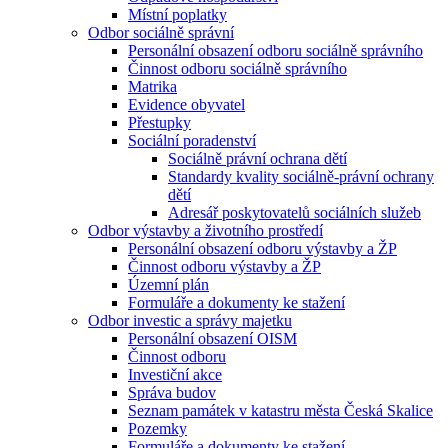
Místní poplatky
Odbor sociálně správní
Personální obsazení odboru sociálně správního
Činnost odboru sociálně správního
Matrika
Evidence obyvatel
Přestupky
Sociální poradenství
Sociálně právní ochrana dětí
Standardy kvality sociálně-právní ochrany
dětí
Adresář poskytovatelů sociálních služeb
Odbor výstavby a životního prostředí
Personální obsazení odboru výstavby a ŽP
Činnost odboru výstavby a ŽP
Územní plán
Formuláře a dokumenty ke stažení
Odbor investic a správy majetku
Personální obsazení OISM
Činnost odboru
Investiční akce
Správa budov
Seznam památek v katastru města Česká Skalice
Pozemky
Formuláře a dokumenty ke stažení