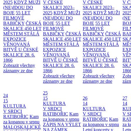
2025
KDYŽ MUŽI
V ČESKÉ
V ČESKÉ
V 
(NE)JDOU DO
SKALICI 2023–
SKALICI 2023–
SKA
BOJE
55 LET
2025
KDYŽ MUŽI
2025
KDYŽ MUŽI
202
FILMOVÉ
(NE)JDOU DO
(NE)JDOU DO
(NE
BABIČKY
ČESKÁ
BOJE
55 LET
BOJE
55 LET
BO
SKALICE 450 LET
FILMOVÉ
FILMOVÉ
FI
MĚSTEM
STÁLÁ
BABIČKY
ČESKÁ
BABIČKY
ČESKÁ
BA
EXPOZICE
SKALICE 450 LET
SKALICE 450 LET
SKA
VĚNOVANÁ
MĚSTEM
STÁLÁ
MĚSTEM
STÁLÁ
MĚ
BITVĚ U ČESKÉ
EXPOZICE
EXPOZICE
EX
SKALICE 28. 6.
VĚNOVANÁ
VĚNOVANÁ
VĚ
1866
BITVĚ U ČESKÉ
BITVĚ U ČESKÉ
BIT
Zobrazit všechny
SKALICE 28. 6.
SKALICE 28. 6.
SKA
záznamy ze dne
1866
1866
186
Zobrazit všechny
Zobrazit všechny
Zobr
záznamy ze dne
záznamy ze dne
zázn
25
24
15
26
27
15
KULTURA
14
14
KULTURA
V SRDCI
KULTURA
KU
V SRDCI
RATIBOŘIC
Kam
V SRDCI
V S
RATIBOŘIC
Kam
za kopanou v srpnu
RATIBOŘIC
Kam
RAT
za kopanou v srpnu
ZÁPIS NA VÝLET
za kopanou v srpnu
za k
MALOSKALICKÉ
NA ZÁMEK
Letní koncerty v
Letn