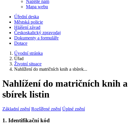
Napište nám
Mapa webu
Úřední deska
Městská policie
Hlášení závad
Českoskalický zpravodaj
Dokumenty a formuláře
Dotace
Úvodní stránka
Úřad
Životní situace
Nahlížení do matričních knih a sbírek...
Nahlížení do matričních knih a
sbírek listin
Základní znění
Rozšířené znění
Úplné znění
1. Identifikační kód