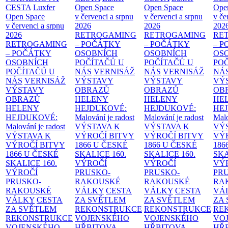
CESTA
Luxfer
Open Space
Open Space
Ope
Open Space
v červenci a srpnu
v červenci a srpnu
v če
v červenci a srpnu
2026
2026
202
2026
RETROGAMING
RETROGAMING
RE
RETROGAMING
– POČÁTKY
– POČÁTKY
– 
– POČÁTKY
OSOBNÍCH
OSOBNÍCH
OS
OSOBNÍCH
POČÍTAČŮ U
POČÍTAČŮ U
PO
POČÍTAČŮ U
NÁS
VERNISÁŽ
NÁS
VERNISÁŽ
NÁ
NÁS
VERNISÁŽ
VÝSTAVY
VÝSTAVY
VÝ
VÝSTAVY
OBRAZŮ
OBRAZŮ
OB
OBRAZŮ
HELENY
HELENY
HE
HELENY
HEJDUKOVÉ:
HEJDUKOVÉ:
HE
HEJDUKOVÉ:
Malování je radost
Malování je radost
Malo
Malování je radost
VÝSTAVA K
VÝSTAVA K
VÝ
VÝSTAVA K
VÝROČÍ BITVY
VÝROČÍ BITVY
VÝ
VÝROČÍ BITVY
1866 U ČESKÉ
1866 U ČESKÉ
186
1866 U ČESKÉ
SKALICE
160.
SKALICE
160.
SK
SKALICE
160.
VÝROČÍ
VÝROČÍ
VÝ
VÝROČÍ
PRUSKO-
PRUSKO-
PR
PRUSKO-
RAKOUSKÉ
RAKOUSKÉ
RA
RAKOUSKÉ
VÁLKY
CESTA
VÁLKY
CESTA
VÁ
VÁLKY
CESTA
ZA SVĚTLEM
ZA SVĚTLEM
ZA
ZA SVĚTLEM
REKONSTRUKCE
REKONSTRUKCE
RE
REKONSTRUKCE
VOJENSKÉHO
VOJENSKÉHO
VO
VOJENSKÉHO
HŘBITOVA
HŘBITOVA
HŘ