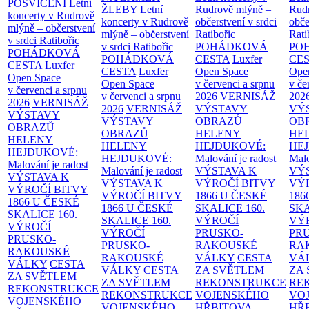
POSVÍCENÍ
Letní
ŽLEBY
Letní
Rudrově mlýně –
Rud
koncerty v Rudrově
koncerty v Rudrově
občerstvení v srdci
obče
mlýně – občerstvení
mlýně – občerstvení
Ratibořic
Rati
v srdci Ratibořic
v srdci Ratibořic
POHÁDKOVÁ
PO
POHÁDKOVÁ
POHÁDKOVÁ
CESTA
Luxfer
CE
CESTA
Luxfer
CESTA
Luxfer
Open Space
Ope
Open Space
Open Space
v červenci a srpnu
v če
v červenci a srpnu
v červenci a srpnu
2026
VERNISÁŽ
202
2026
VERNISÁŽ
2026
VERNISÁŽ
VÝSTAVY
VÝ
VÝSTAVY
VÝSTAVY
OBRAZŮ
OB
OBRAZŮ
OBRAZŮ
HELENY
HE
HELENY
HELENY
HEJDUKOVÉ:
HE
HEJDUKOVÉ:
HEJDUKOVÉ:
Malování je radost
Malo
Malování je radost
Malování je radost
VÝSTAVA K
VÝ
VÝSTAVA K
VÝSTAVA K
VÝROČÍ BITVY
VÝ
VÝROČÍ BITVY
VÝROČÍ BITVY
1866 U ČESKÉ
186
1866 U ČESKÉ
1866 U ČESKÉ
SKALICE
160.
SK
SKALICE
160.
SKALICE
160.
VÝROČÍ
VÝ
VÝROČÍ
VÝROČÍ
PRUSKO-
PR
PRUSKO-
PRUSKO-
RAKOUSKÉ
RA
RAKOUSKÉ
RAKOUSKÉ
VÁLKY
CESTA
VÁ
VÁLKY
CESTA
VÁLKY
CESTA
ZA SVĚTLEM
ZA
ZA SVĚTLEM
ZA SVĚTLEM
REKONSTRUKCE
RE
REKONSTRUKCE
REKONSTRUKCE
VOJENSKÉHO
VO
VOJENSKÉHO
VOJENSKÉHO
HŘBITOVA
HŘ