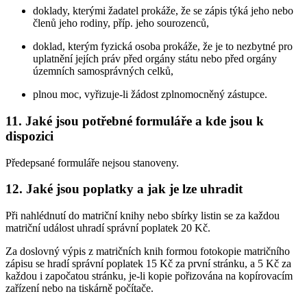
doklady, kterými žadatel prokáže, že se zápis týká jeho nebo
členů jeho rodiny, příp. jeho sourozenců,
doklad, kterým fyzická osoba prokáže, že je to nezbytné pro
uplatnění jejích práv před orgány státu nebo před orgány
územních samosprávných celků,
plnou moc, vyřizuje-li žádost zplnomocněný zástupce.
11. Jaké jsou potřebné formuláře a kde jsou k
dispozici
Předepsané formuláře nejsou stanoveny.
12. Jaké jsou poplatky a jak je lze uhradit
Při nahlédnutí do matriční knihy nebo sbírky listin se za každou
matriční událost uhradí správní poplatek 20 Kč.
Za doslovný výpis z matričních knih formou fotokopie matričního
zápisu se hradí správní poplatek 15 Kč za první stránku, a 5 Kč za
každou i započatou stránku, je-li kopie pořizována na kopírovacím
zařízení nebo na tiskárně počítače.