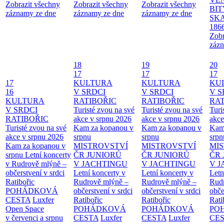
Zobrazit všechny
Zobrazit všechny
Zobrazit všechny
BIT
záznamy ze dne
záznamy ze dne
záznamy ze dne
SKA
186
Zobr
zázn
18
19
20
17
17
17
17
KULTURA
KULTURA
KU
16
V SRDCI
V SRDCI
V S
KULTURA
RATIBOŘIC
RATIBOŘIC
RAT
V SRDCI
Turisté zvou na své
Turisté zvou na své
Turi
RATIBOŘIC
akce v srpnu 2026
akce v srpnu 2026
akce
Turisté zvou na své
Kam za kopanou v
Kam za kopanou v
Kam
akce v srpnu 2026
srpnu
srpnu
srpn
Kam za kopanou v
MISTROVSTVÍ
MISTROVSTVÍ
MI
srpnu
Letní koncerty
ČR JUNIORŮ
ČR JUNIORŮ
ČR 
v Rudrově mlýně –
V JACHTINGU
V JACHTINGU
V 
občerstvení v srdci
Letní koncerty v
Letní koncerty v
Letn
Ratibořic
Rudrově mlýně –
Rudrově mlýně –
Rud
POHÁDKOVÁ
občerstvení v srdci
občerstvení v srdci
obče
CESTA
Luxfer
Ratibořic
Ratibořic
Rati
Open Space
POHÁDKOVÁ
POHÁDKOVÁ
PO
v červenci a srpnu
CESTA
Luxfer
CESTA
Luxfer
CE