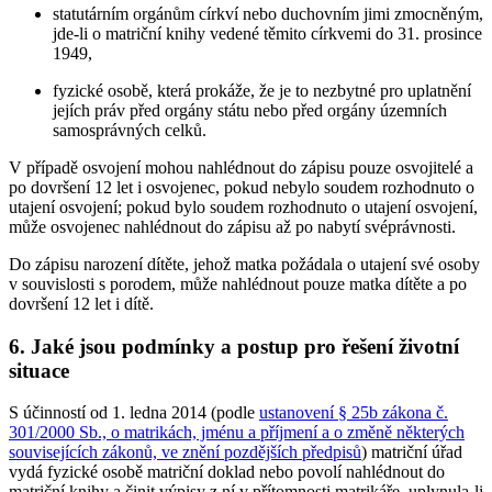
statutárním orgánům církví nebo duchovním jimi zmocněným,
jde-li o matriční knihy vedené těmito církvemi do 31. prosince
1949,
fyzické osobě, která prokáže, že je to nezbytné pro uplatnění
jejích práv před orgány státu nebo před orgány územních
samosprávných celků.
V případě osvojení mohou nahlédnout do zápisu pouze osvojitelé a
po dovršení 12 let i osvojenec, pokud nebylo soudem rozhodnuto o
utajení osvojení; pokud bylo soudem rozhodnuto o utajení osvojení,
může osvojenec nahlédnout do zápisu až po nabytí svéprávnosti.
Do zápisu narození dítěte, jehož matka požádala o utajení své osoby
v souvislosti s porodem, může nahlédnout pouze matka dítěte a po
dovršení 12 let i dítě.
6. Jaké jsou podmínky a postup pro řešení životní
situace
S účinností od 1. ledna 2014 (podle
ustanovení § 25b zákona č.
301/2000 Sb., o matrikách, jménu a příjmení a o změně některých
souvisejících zákonů, ve znění pozdějších předpisů
) matriční úřad
vydá fyzické osobě matriční doklad nebo povolí nahlédnout do
matriční knihy a činit výpisy z ní v přítomnosti matrikáře, uplynula-li