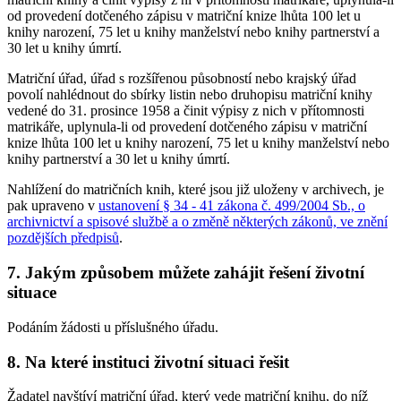
od provedení dotčeného zápisu v matriční knize lhůta 100 let u
knihy narození, 75 let u knihy manželství nebo knihy partnerství a
30 let u knihy úmrtí.
Matriční úřad, úřad s rozšířenou působností nebo krajský úřad
povolí nahlédnout do sbírky listin nebo druhopisu matriční knihy
vedené do 31. prosince 1958 a činit výpisy z nich v přítomnosti
matrikáře, uplynula-li od provedení dotčeného zápisu v matriční
knize lhůta 100 let u knihy narození, 75 let u knihy manželství nebo
knihy partnerství a 30 let u knihy úmrtí.
Nahlížení do matričních knih, které jsou již uloženy v archivech, je
pak upraveno v
ustanovení § 34 - 41 zákona č. 499/2004 Sb., o
archivnictví a spisové službě a o změně některých zákonů, ve znění
pozdějších předpisů
.
7. Jakým způsobem můžete zahájit řešení životní
situace
Podáním žádosti u příslušného úřadu.
8. Na které instituci životní situaci řešit
Žadatel navštíví matriční úřad, který vede matriční knihu, do níž