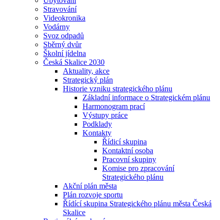
Ubytování
Stravování
Videokronika
Vodárny
Svoz odpadů
Sběrný dvůr
Školní jídelna
Česká Skalice 2030
Aktuality, akce
Strategický plán
Historie vzniku strategického plánu
Základní informace o Strategickém plánu
Harmonogram prací
Výstupy práce
Podklady
Kontakty
Řídicí skupina
Kontaktní osoba
Pracovní skupiny
Komise pro zpracování
Strategického plánu
Akční plán města
Plán rozvoje sportu
Řídící skupina Strategického plánu města Česká
Skalice