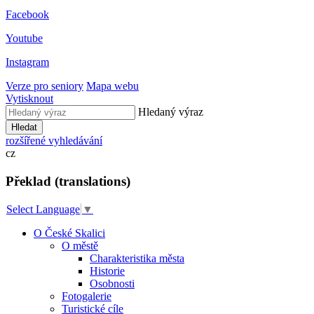
Facebook
Youtube
Instagram
Verze pro seniory
Mapa webu
Vytisknout
Hledaný výraz
Hledat
rozšířené vyhledávání
cz
Překlad (translations)
Select Language
▼
O České Skalici
O městě
Charakteristika města
Historie
Osobnosti
Fotogalerie
Turistické cíle