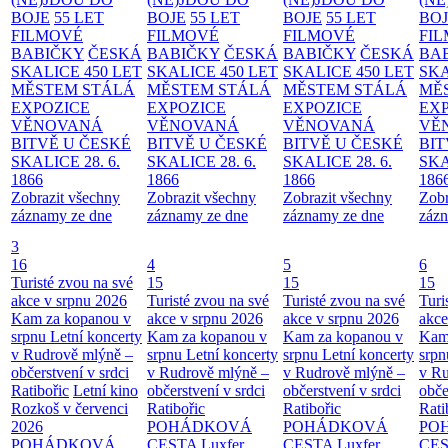
BOJE
55 LET
BOJE
55 LET
BOJE
55 LET
BO
FILMOVÉ
FILMOVÉ
FILMOVÉ
FI
BABIČKY
ČESKÁ
BABIČKY
ČESKÁ
BABIČKY
ČESKÁ
BA
SKALICE 450 LET
SKALICE 450 LET
SKALICE 450 LET
SKA
MĚSTEM
STÁLÁ
MĚSTEM
STÁLÁ
MĚSTEM
STÁLÁ
MĚ
EXPOZICE
EXPOZICE
EXPOZICE
EX
VĚNOVANÁ
VĚNOVANÁ
VĚNOVANÁ
VĚ
BITVĚ U ČESKÉ
BITVĚ U ČESKÉ
BITVĚ U ČESKÉ
BIT
SKALICE 28. 6.
SKALICE 28. 6.
SKALICE 28. 6.
SKA
1866
1866
1866
186
Zobrazit všechny
Zobrazit všechny
Zobrazit všechny
Zobr
záznamy ze dne
záznamy ze dne
záznamy ze dne
zázn
3
16
4
5
6
Turisté zvou na své
15
15
15
akce v srpnu 2026
Turisté zvou na své
Turisté zvou na své
Turi
Kam za kopanou v
akce v srpnu 2026
akce v srpnu 2026
akce
srpnu
Letní koncerty
Kam za kopanou v
Kam za kopanou v
Kam
v Rudrově mlýně –
srpnu
Letní koncerty
srpnu
Letní koncerty
srp
občerstvení v srdci
v Rudrově mlýně –
v Rudrově mlýně –
v Ru
Ratibořic
Letní kino
občerstvení v srdci
občerstvení v srdci
obče
Rozkoš v červenci
Ratibořic
Ratibořic
Rati
2026
POHÁDKOVÁ
POHÁDKOVÁ
PO
POHÁDKOVÁ
CESTA
Luxfer
CESTA
Luxfer
CE