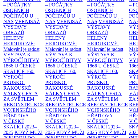
– POČÁTKY
– POČÁTKY
– POČÁTKY
– 
OSOBNÍCH
OSOBNÍCH
OSOBNÍCH
OS
POČÍTAČŮ U
POČÍTAČŮ U
POČÍTAČŮ U
PO
NÁS
VERNISÁŽ
NÁS
VERNISÁŽ
NÁS
VERNISÁŽ
NÁ
VÝSTAVY
VÝSTAVY
VÝSTAVY
VÝ
OBRAZŮ
OBRAZŮ
OBRAZŮ
OB
HELENY
HELENY
HELENY
HE
HEJDUKOVÉ:
HEJDUKOVÉ:
HEJDUKOVÉ:
HE
Malování je radost
Malování je radost
Malování je radost
Malo
VÝSTAVA K
VÝSTAVA K
VÝSTAVA K
VÝ
VÝROČÍ BITVY
VÝROČÍ BITVY
VÝROČÍ BITVY
VÝ
1866 U ČESKÉ
1866 U ČESKÉ
1866 U ČESKÉ
186
SKALICE
160.
SKALICE
160.
SKALICE
160.
SK
VÝROČÍ
VÝROČÍ
VÝROČÍ
VÝ
PRUSKO-
PRUSKO-
PRUSKO-
PR
RAKOUSKÉ
RAKOUSKÉ
RAKOUSKÉ
RA
VÁLKY
CESTA
VÁLKY
CESTA
VÁLKY
CESTA
VÁ
ZA SVĚTLEM
ZA SVĚTLEM
ZA SVĚTLEM
ZA
REKONSTRUKCE
REKONSTRUKCE
REKONSTRUKCE
RE
VOJENSKÉHO
VOJENSKÉHO
VOJENSKÉHO
VO
HŘBITOVA
HŘBITOVA
HŘBITOVA
HŘ
V ČESKÉ
V ČESKÉ
V ČESKÉ
V 
SKALICI 2023–
SKALICI 2023–
SKALICI 2023–
SKA
2025
KDYŽ MUŽI
2025
KDYŽ MUŽI
2025
KDYŽ MUŽI
202
(NE)JDOU DO
(NE)JDOU DO
(NE)JDOU DO
(NE