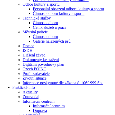
Odbor kultury a sportu
Personální obsazení odboru kultury a sportu
Činnost odboru kultury a sportu
Technické služby
Činnost odboru
Ceník služeb a prací
Městská policie
Činnost odboru
Galerie nalezených psů
Dotace
JSDH
Hlášení závad
Dokumenty ke stažení
Digitální povodňový plán
Czech POINT
Profil zadavatele
Životní situace
Informace poskytnuté dle zákona č. 106⁄1999 Sb.
Praktické info
Aktuality
Zpravodaj
Informační centrum
Informační centrum
Doprava