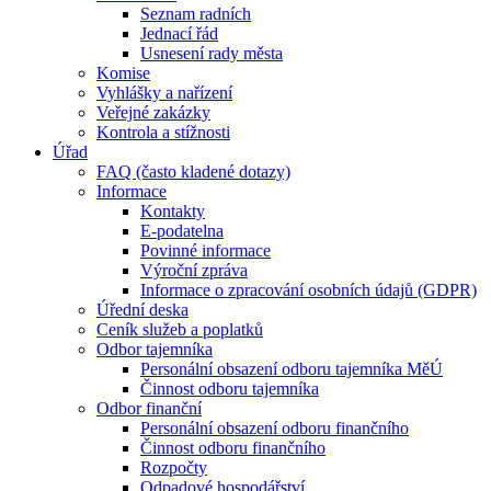
Seznam radních
Jednací řád
Usnesení rady města
Komise
Vyhlášky a nařízení
Veřejné zakázky
Kontrola a stížnosti
Úřad
FAQ (často kladené dotazy)
Informace
Kontakty
E-podatelna
Povinné informace
Výroční zpráva
Informace o zpracování osobních údajů (GDPR)
Úřední deska
Ceník služeb a poplatků
Odbor tajemníka
Personální obsazení odboru tajemníka MěÚ
Činnost odboru tajemníka
Odbor finanční
Personální obsazení odboru finančního
Činnost odboru finančního
Rozpočty
Odpadové hospodářství