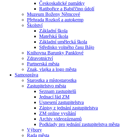
Českoskalické památky
Ratibořice a Babiččino údolí
Muzeum Boženy Němcové
Přehrada Rozkoš a autokemp
Školství
Základní škola
Mateřská škola
Základní umělecká škola
Středisko volného času Bájo
Knihovna Barunky Panklové
Zdravotnictví
Partnerská města
Znak, vlajka a logo města
Samospráva
Starostka a místostarostka
Zastupitelstvo města
Seznam zastupitelů
Jednací řád ZM
Usnesení zastupitelstva
Zápisy z jednání zastupitelstva
ZM online vysílání
Archiv videozáznamů
Podklady pro jednání zastupitelstva města
Výbory
Rada města