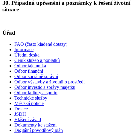
30. Případná upřesnění a poznámky k řešení životní
situace
Úřad
FAQ (často kladené dotazy)
Informace
Úřední deska
Ceník služeb a poplatků
Odbor tajemníka
Odbor finanční
Odbor sociálně správní
Odbor výstavby a životního prostředí
Odbor investic a správy majetku
Odbor kultury a sportu
Technické služby
Městská policie
Dotace
JSDH
Hlášení závad
Dokumenty ke stažení
Digitální povodňový plán