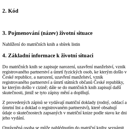
2. Kód
3. Pojmenování (název) životní situace
Nahlížení do matričních knih a sbírek listin
4. Základní informace k životní situaci
Do matričních knih se zapisuje narození, uzavření manželství, vznik
registrovaného partnerství a úmrtí fyzických osob, ke kterým došlo v
České republice, a narození, uzavření manželství, vznik
registrovaného partnerství a úmrtí státních občanů České republiky,
ke kterým došlo v cizině; dále se do matričních knih zapisují další
skutečnosti, jimiž se tyto zápisy mění a doplňují.
Z provedených zápisů se vydávají matriční doklady (rodný, oddací a
úmrtní list a doklad o registrovaném partnerství), které obsahují
údaje o skutečnostech zapsaných v matriční knize podle stavu ke dni
jeho vydání.
Oprávněná osoba se může nahlédnutím do matriční knihy seznámit