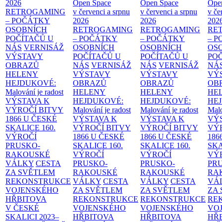
2026
Open Space
Open Space
Ope
RETROGAMING
v červenci a srpnu
v červenci a srpnu
v če
– POČÁTKY
2026
2026
202
OSOBNÍCH
RETROGAMING
RETROGAMING
RE
POČÍTAČŮ U
– POČÁTKY
– POČÁTKY
– 
NÁS
VERNISÁŽ
OSOBNÍCH
OSOBNÍCH
OS
VÝSTAVY
POČÍTAČŮ U
POČÍTAČŮ U
PO
OBRAZŮ
NÁS
VERNISÁŽ
NÁS
VERNISÁŽ
NÁ
HELENY
VÝSTAVY
VÝSTAVY
VÝ
HEJDUKOVÉ:
OBRAZŮ
OBRAZŮ
OB
Malování je radost
HELENY
HELENY
HE
VÝSTAVA K
HEJDUKOVÉ:
HEJDUKOVÉ:
HE
VÝROČÍ BITVY
Malování je radost
Malování je radost
Malo
1866 U ČESKÉ
VÝSTAVA K
VÝSTAVA K
VÝ
SKALICE
160.
VÝROČÍ BITVY
VÝROČÍ BITVY
VÝ
VÝROČÍ
1866 U ČESKÉ
1866 U ČESKÉ
186
PRUSKO-
SKALICE
160.
SKALICE
160.
SK
RAKOUSKÉ
VÝROČÍ
VÝROČÍ
VÝ
VÁLKY
CESTA
PRUSKO-
PRUSKO-
PR
ZA SVĚTLEM
RAKOUSKÉ
RAKOUSKÉ
RA
REKONSTRUKCE
VÁLKY
CESTA
VÁLKY
CESTA
VÁ
VOJENSKÉHO
ZA SVĚTLEM
ZA SVĚTLEM
ZA
HŘBITOVA
REKONSTRUKCE
REKONSTRUKCE
RE
V ČESKÉ
VOJENSKÉHO
VOJENSKÉHO
VO
SKALICI 2023–
HŘBITOVA
HŘBITOVA
HŘ