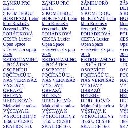
ZÁMKU PRO
ZÁMKU PRO
ZÁMKU PRO
ZÁ
DĚTI
DĚTI
DĚTI
DĚT
S KOMTESOU
S KOMTESOU
S KOMTESOU
S 
HORTENZIÍ
Letní
HORTENZIÍ
Letní
HORTENZIÍ
Letní
HOR
kino Rozkoš v
kino Rozkoš v
kino Rozkoš v
kino
červenci 2026
červenci 2026
červenci 2026
červ
POHÁDKOVÁ
POHÁDKOVÁ
POHÁDKOVÁ
PO
CESTA
Luxfer
CESTA
Luxfer
CESTA
Luxfer
CE
Open Space
Open Space
Open Space
Ope
v červenci a srpnu
v červenci a srpnu
v červenci a srpnu
v če
2026
2026
2026
202
RETROGAMING
RETROGAMING
RETROGAMING
RE
– POČÁTKY
– POČÁTKY
– POČÁTKY
– 
OSOBNÍCH
OSOBNÍCH
OSOBNÍCH
OS
POČÍTAČŮ U
POČÍTAČŮ U
POČÍTAČŮ U
PO
NÁS
VERNISÁŽ
NÁS
VERNISÁŽ
NÁS
VERNISÁŽ
NÁ
VÝSTAVY
VÝSTAVY
VÝSTAVY
VÝ
OBRAZŮ
OBRAZŮ
OBRAZŮ
OB
HELENY
HELENY
HELENY
HE
HEJDUKOVÉ:
HEJDUKOVÉ:
HEJDUKOVÉ:
HE
Malování je radost
Malování je radost
Malování je radost
Malo
VÝSTAVA K
VÝSTAVA K
VÝSTAVA K
VÝ
VÝROČÍ BITVY
VÝROČÍ BITVY
VÝROČÍ BITVY
VÝ
1866 U ČESKÉ
1866 U ČESKÉ
1866 U ČESKÉ
186
SKALICE
160.
SKALICE
160.
SKALICE
160.
SK