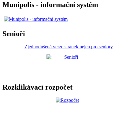
Munipolis - informační systém
Senioři
Zjednodušená verze stránek nejen pro seniory
Rozklikávací rozpočet