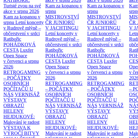
RATIBOŘIC
akce v srpnu 2026
akce v srpnu 2026
akce
Turisté zvou na své
Kam za kopanou v
Kam za kopanou v
Kam
akce v srpnu 2026
srpnu
srpnu
srpn
Kam za kopanou v
MISTROVSTVÍ
MISTROVSTVÍ
MI
srpnu
Letní koncerty
ČR JUNIORŮ
ČR JUNIORŮ
ČR 
v Rudrově mlýně –
V JACHTINGU
V JACHTINGU
V 
občerstvení v srdci
Letní koncerty v
Letní koncerty v
Letn
Ratibořic
Rudrově mlýně –
Rudrově mlýně –
Rud
POHÁDKOVÁ
občerstvení v srdci
občerstvení v srdci
obče
CESTA
Luxfer
Ratibořic
Ratibořic
Rati
Open Space
POHÁDKOVÁ
POHÁDKOVÁ
PO
v červenci a srpnu
CESTA
Luxfer
CESTA
Luxfer
CE
2026
Open Space
Open Space
Ope
RETROGAMING
v červenci a srpnu
v červenci a srpnu
v če
– POČÁTKY
2026
2026
202
OSOBNÍCH
RETROGAMING
RETROGAMING
RE
POČÍTAČŮ U
– POČÁTKY
– POČÁTKY
– 
NÁS
VERNISÁŽ
OSOBNÍCH
OSOBNÍCH
OS
VÝSTAVY
POČÍTAČŮ U
POČÍTAČŮ U
PO
OBRAZŮ
NÁS
VERNISÁŽ
NÁS
VERNISÁŽ
NÁ
HELENY
VÝSTAVY
VÝSTAVY
VÝ
HEJDUKOVÉ:
OBRAZŮ
OBRAZŮ
OB
Malování je radost
HELENY
HELENY
HE
VÝSTAVA K
HEJDUKOVÉ:
HEJDUKOVÉ:
HE
VÝROČÍ BITVY
Malování je radost
Malování je radost
Malo