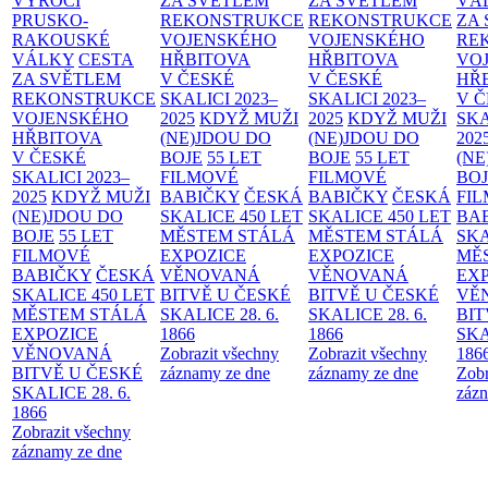
VÝROČÍ
ZA SVĚTLEM
ZA SVĚTLEM
VÁ
PRUSKO-
REKONSTRUKCE
REKONSTRUKCE
ZA
RAKOUSKÉ
VOJENSKÉHO
VOJENSKÉHO
RE
VÁLKY
CESTA
HŘBITOVA
HŘBITOVA
VO
ZA SVĚTLEM
V ČESKÉ
V ČESKÉ
HŘ
REKONSTRUKCE
SKALICI 2023–
SKALICI 2023–
V 
VOJENSKÉHO
2025
KDYŽ MUŽI
2025
KDYŽ MUŽI
SKA
HŘBITOVA
(NE)JDOU DO
(NE)JDOU DO
202
V ČESKÉ
BOJE
55 LET
BOJE
55 LET
(NE
SKALICI 2023–
FILMOVÉ
FILMOVÉ
BO
2025
KDYŽ MUŽI
BABIČKY
ČESKÁ
BABIČKY
ČESKÁ
FI
(NE)JDOU DO
SKALICE 450 LET
SKALICE 450 LET
BA
BOJE
55 LET
MĚSTEM
STÁLÁ
MĚSTEM
STÁLÁ
SKA
FILMOVÉ
EXPOZICE
EXPOZICE
MĚ
BABIČKY
ČESKÁ
VĚNOVANÁ
VĚNOVANÁ
EX
SKALICE 450 LET
BITVĚ U ČESKÉ
BITVĚ U ČESKÉ
VĚ
MĚSTEM
STÁLÁ
SKALICE 28. 6.
SKALICE 28. 6.
BIT
EXPOZICE
1866
1866
SKA
VĚNOVANÁ
Zobrazit všechny
Zobrazit všechny
186
BITVĚ U ČESKÉ
záznamy ze dne
záznamy ze dne
Zobr
SKALICE 28. 6.
zázn
1866
Zobrazit všechny
záznamy ze dne