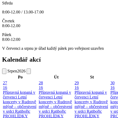
Středa
8:00-12.00 / 13.00-17.00
Čtvrtek
8:00-12.00
Pátek
8:00-12:00
V červenci a srpnu je úřad každý pátek pro veřejnost uzavřen
Kalendář akcí
Srpen
2026
Po
Út
St
27
28
29
30
16
16
16
16
Přípravná kopaná v
Přípravná kopaná v
Přípravná kopaná v
Příp
červenci
Letní
červenci
Letní
červenci
Letní
červ
koncerty v Rudrově
koncerty v Rudrově
koncerty v Rudrově
konc
mlýně – občerstvení
mlýně – občerstvení
mlýně – občerstvení
mlýn
v srdci Ratibořic
v srdci Ratibořic
v srdci Ratibořic
v sr
PROHLÍDKY
PROHLÍDKY
PROHLÍDKY
PR