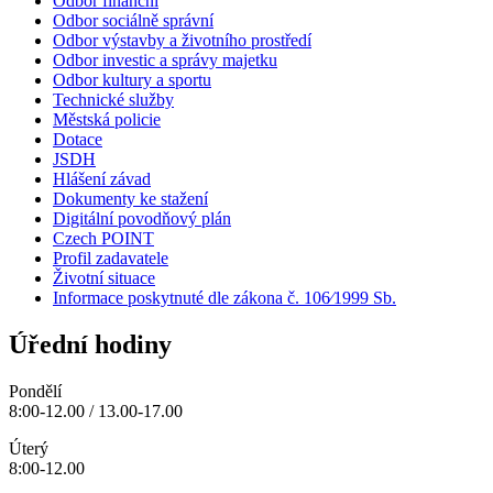
Odbor finanční
Odbor sociálně správní
Odbor výstavby a životního prostředí
Odbor investic a správy majetku
Odbor kultury a sportu
Technické služby
Městská policie
Dotace
JSDH
Hlášení závad
Dokumenty ke stažení
Digitální povodňový plán
Czech POINT
Profil zadavatele
Životní situace
Informace poskytnuté dle zákona č. 106⁄1999 Sb.
Úřední hodiny
Pondělí
8:00-12.00 / 13.00-17.00
Úterý
8:00-12.00