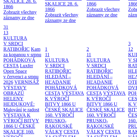
SKALICE 28. 6.
SKALICE 28. 6.
1866
186
1866
1866
Zobrazit všechny
Zobr
Zobrazit všechny
Zobrazit všechny
záznamy ze dne
zázn
záznamy ze dne
záznamy ze dne
31
13
KULTURA
V SRDCI
3
RATIBOŘIC
Kam
1
2
12
za kopanou v srpnu
11
11
KU
POHÁDKOVÁ
KULTURA
KULTURA
V S
CESTA
Luxfer
V SRDCI
V SRDCI
RAT
Open Space
RATIBOŘIC
RATIBOŘIC
HLE
v červenci a srpnu
HLEDÁNÍ –
HLEDÁNÍ –
HĽ
2026
VERNISÁŽ
HĽADANIE
HĽADANIE
OT
VÝSTAVY
POHÁDKOVÁ
POHÁDKOVÁ
DV
OBRAZŮ
CESTA
VÝSTAVA
CESTA
VÝSTAVA
PO
HELENY
K VÝROČÍ
K VÝROČÍ
CE
HEJDUKOVÉ:
BITVY 1866 U
BITVY 1866 U
K 
Malování je radost
ČESKÉ SKALICE
ČESKÉ SKALICE
BIT
VÝSTAVA K
160. VÝROČÍ
160. VÝROČÍ
ČES
VÝROČÍ BITVY
PRUSKO-
PRUSKO-
160
1866 U ČESKÉ
RAKOUSKÉ
RAKOUSKÉ
PR
SKALICE
160.
VÁLKY
CESTA
VÁLKY
CESTA
RA