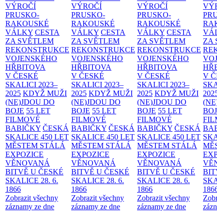
VÝROČÍ
VÝROČÍ
VÝROČÍ
VÝ
PRUSKO-
PRUSKO-
PRUSKO-
PR
RAKOUSKÉ
RAKOUSKÉ
RAKOUSKÉ
RA
VÁLKY
CESTA
VÁLKY
CESTA
VÁLKY
CESTA
VÁ
ZA SVĚTLEM
ZA SVĚTLEM
ZA SVĚTLEM
ZA
REKONSTRUKCE
REKONSTRUKCE
REKONSTRUKCE
RE
VOJENSKÉHO
VOJENSKÉHO
VOJENSKÉHO
VO
HŘBITOVA
HŘBITOVA
HŘBITOVA
HŘ
V ČESKÉ
V ČESKÉ
V ČESKÉ
V 
SKALICI 2023–
SKALICI 2023–
SKALICI 2023–
SKA
2025
KDYŽ MUŽI
2025
KDYŽ MUŽI
2025
KDYŽ MUŽI
202
(NE)JDOU DO
(NE)JDOU DO
(NE)JDOU DO
(NE
BOJE
55 LET
BOJE
55 LET
BOJE
55 LET
BO
FILMOVÉ
FILMOVÉ
FILMOVÉ
FI
BABIČKY
ČESKÁ
BABIČKY
ČESKÁ
BABIČKY
ČESKÁ
BA
SKALICE 450 LET
SKALICE 450 LET
SKALICE 450 LET
SKA
MĚSTEM
STÁLÁ
MĚSTEM
STÁLÁ
MĚSTEM
STÁLÁ
MĚ
EXPOZICE
EXPOZICE
EXPOZICE
EX
VĚNOVANÁ
VĚNOVANÁ
VĚNOVANÁ
VĚ
BITVĚ U ČESKÉ
BITVĚ U ČESKÉ
BITVĚ U ČESKÉ
BIT
SKALICE 28. 6.
SKALICE 28. 6.
SKALICE 28. 6.
SKA
1866
1866
1866
186
Zobrazit všechny
Zobrazit všechny
Zobrazit všechny
Zobr
záznamy ze dne
záznamy ze dne
záznamy ze dne
zázn