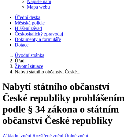
Napište nám
Mapa webu
Úřední deska
Městská policie
Hlášení závad
Českoskalický zpravodaj
Dokumenty a formuláře
Dotace
Úvodní stránka
Úřad
Životní situace
Nabytí státního občanství České...
Nabytí státního občanství
České republiky prohlášením
podle § 34 zákona o státním
občanství České republiky
Základní znění
Rozšířené znění
Úplné znění