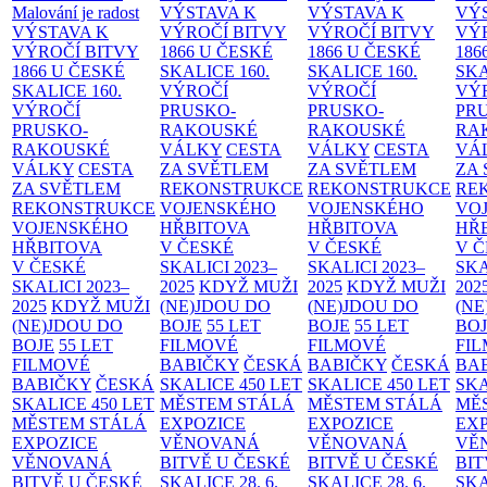
Malování je radost
VÝSTAVA K
VÝSTAVA K
VÝ
VÝSTAVA K
VÝROČÍ BITVY
VÝROČÍ BITVY
VÝ
VÝROČÍ BITVY
1866 U ČESKÉ
1866 U ČESKÉ
186
1866 U ČESKÉ
SKALICE
160.
SKALICE
160.
SK
SKALICE
160.
VÝROČÍ
VÝROČÍ
VÝ
VÝROČÍ
PRUSKO-
PRUSKO-
PR
PRUSKO-
RAKOUSKÉ
RAKOUSKÉ
RA
RAKOUSKÉ
VÁLKY
CESTA
VÁLKY
CESTA
VÁ
VÁLKY
CESTA
ZA SVĚTLEM
ZA SVĚTLEM
ZA
ZA SVĚTLEM
REKONSTRUKCE
REKONSTRUKCE
RE
REKONSTRUKCE
VOJENSKÉHO
VOJENSKÉHO
VO
VOJENSKÉHO
HŘBITOVA
HŘBITOVA
HŘ
HŘBITOVA
V ČESKÉ
V ČESKÉ
V 
V ČESKÉ
SKALICI 2023–
SKALICI 2023–
SKA
SKALICI 2023–
2025
KDYŽ MUŽI
2025
KDYŽ MUŽI
202
2025
KDYŽ MUŽI
(NE)JDOU DO
(NE)JDOU DO
(NE
(NE)JDOU DO
BOJE
55 LET
BOJE
55 LET
BO
BOJE
55 LET
FILMOVÉ
FILMOVÉ
FI
FILMOVÉ
BABIČKY
ČESKÁ
BABIČKY
ČESKÁ
BA
BABIČKY
ČESKÁ
SKALICE 450 LET
SKALICE 450 LET
SKA
SKALICE 450 LET
MĚSTEM
STÁLÁ
MĚSTEM
STÁLÁ
MĚ
MĚSTEM
STÁLÁ
EXPOZICE
EXPOZICE
EX
EXPOZICE
VĚNOVANÁ
VĚNOVANÁ
VĚ
VĚNOVANÁ
BITVĚ U ČESKÉ
BITVĚ U ČESKÉ
BIT
BITVĚ U ČESKÉ
SKALICE 28. 6.
SKALICE 28. 6.
SKA