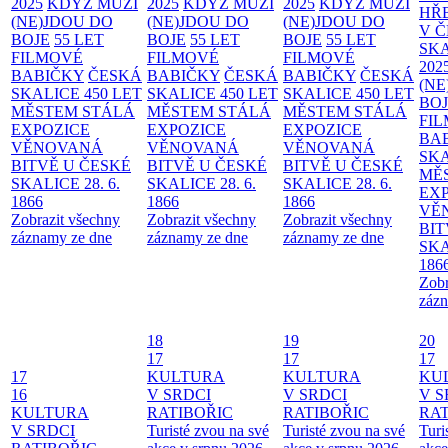
2025
KDYŽ MUŽI
2025
KDYŽ MUŽI
2025
KDYŽ MUŽI
HŘ
(NE)JDOU DO
(NE)JDOU DO
(NE)JDOU DO
V 
BOJE
55 LET
BOJE
55 LET
BOJE
55 LET
SKA
FILMOVÉ
FILMOVÉ
FILMOVÉ
202
BABIČKY
ČESKÁ
BABIČKY
ČESKÁ
BABIČKY
ČESKÁ
(NE
SKALICE 450 LET
SKALICE 450 LET
SKALICE 450 LET
BO
MĚSTEM
STÁLÁ
MĚSTEM
STÁLÁ
MĚSTEM
STÁLÁ
FI
EXPOZICE
EXPOZICE
EXPOZICE
BA
VĚNOVANÁ
VĚNOVANÁ
VĚNOVANÁ
SKA
BITVĚ U ČESKÉ
BITVĚ U ČESKÉ
BITVĚ U ČESKÉ
MĚ
SKALICE 28. 6.
SKALICE 28. 6.
SKALICE 28. 6.
EX
1866
1866
1866
VĚ
Zobrazit všechny
Zobrazit všechny
Zobrazit všechny
BIT
záznamy ze dne
záznamy ze dne
záznamy ze dne
SKA
186
Zobr
zázn
18
19
20
17
17
17
17
KULTURA
KULTURA
KU
16
V SRDCI
V SRDCI
V S
KULTURA
RATIBOŘIC
RATIBOŘIC
RAT
V SRDCI
Turisté zvou na své
Turisté zvou na své
Turi