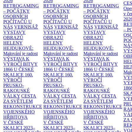
2026
2026
2026
CE
RETROGAMING
RETROGAMING
RETROGAMING
Ope
– POČÁTKY
– POČÁTKY
– POČÁTKY
v če
OSOBNÍCH
OSOBNÍCH
OSOBNÍCH
202
POČÍTAČŮ U
POČÍTAČŮ U
POČÍTAČŮ U
RE
NÁS
VERNISÁŽ
NÁS
VERNISÁŽ
NÁS
VERNISÁŽ
– 
VÝSTAVY
VÝSTAVY
VÝSTAVY
OS
OBRAZŮ
OBRAZŮ
OBRAZŮ
PO
HELENY
HELENY
HELENY
NÁ
HEJDUKOVÉ:
HEJDUKOVÉ:
HEJDUKOVÉ:
VÝ
Malování je radost
Malování je radost
Malování je radost
OB
VÝSTAVA K
VÝSTAVA K
VÝSTAVA K
HE
VÝROČÍ BITVY
VÝROČÍ BITVY
VÝROČÍ BITVY
HE
1866 U ČESKÉ
1866 U ČESKÉ
1866 U ČESKÉ
Malo
SKALICE
160.
SKALICE
160.
SKALICE
160.
VÝ
VÝROČÍ
VÝROČÍ
VÝROČÍ
VÝ
PRUSKO-
PRUSKO-
PRUSKO-
186
RAKOUSKÉ
RAKOUSKÉ
RAKOUSKÉ
SK
VÁLKY
CESTA
VÁLKY
CESTA
VÁLKY
CESTA
VÝ
ZA SVĚTLEM
ZA SVĚTLEM
ZA SVĚTLEM
PR
REKONSTRUKCE
REKONSTRUKCE
REKONSTRUKCE
RA
VOJENSKÉHO
VOJENSKÉHO
VOJENSKÉHO
VÁ
HŘBITOVA
HŘBITOVA
HŘBITOVA
ZA
V ČESKÉ
V ČESKÉ
V ČESKÉ
RE
SKALICI 2023–
SKALICI 2023–
SKALICI 2023–
VO