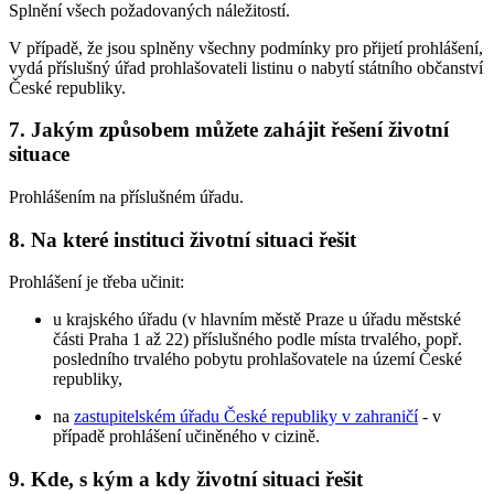
Splnění všech požadovaných náležitostí.
V případě, že jsou splněny všechny podmínky pro přijetí prohlášení,
vydá příslušný úřad prohlašovateli listinu o nabytí státního občanství
České republiky.
7. Jakým způsobem můžete zahájit řešení životní
situace
Prohlášením na příslušném úřadu.
8. Na které instituci životní situaci řešit
Prohlášení je třeba učinit:
u krajského úřadu (v hlavním městě Praze u úřadu městské
části Praha 1 až 22) příslušného podle místa trvalého, popř.
posledního trvalého pobytu prohlašovatele na území České
republiky,
na
zastupitelském úřadu České republiky v zahraničí
- v
případě prohlášení učiněného v cizině.
9. Kde, s kým a kdy životní situaci řešit