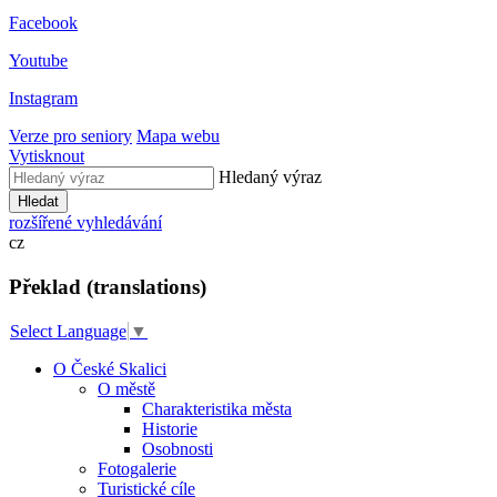
Facebook
Youtube
Instagram
Verze pro seniory
Mapa webu
Vytisknout
Hledaný výraz
Hledat
rozšířené vyhledávání
cz
Překlad (translations)
Select Language
▼
O České Skalici
O městě
Charakteristika města
Historie
Osobnosti
Fotogalerie
Turistické cíle