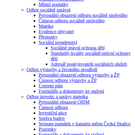
Místní poplatky
Odbor sociálně správní
Personální obsazení odboru sociálně správního
Činnost odboru sociálně správního
Matrika
Evidence obyvatel
Přestupky
Sociální poradenství
Sociálně právní ochrana dětí
Standardy kvality sociálně-právní ochrany
dětí
Adresář poskytovatelů sociálních služeb
Odbor výstavby a životního prostředí
Personální obsazení odboru výstavby a ŽP
Činnost odboru výstavby a ŽP
Územní plán
Formuláře a dokumenty ke stažení
Odbor investic a správy majetku
Personální obsazení OISM
Činnost odboru
Investiční akce
Správa budov
Seznam památek v katastru města Česká Skalice
Pozemky
Formuláře a dokumenty ke stažení