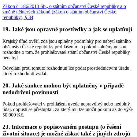
Zákon č. 186/2013 Sb., o státním občanství České republiky a o
změně některých zákonů (zákon o státním občanství České
republiky), § 34
19. Jaké jsou opravné prostředky a jak se uplatňují
Krajský úřad ověří, zda jsou splněny podmínky pro nabytí státního
občanství České republiky prohlášením, a pokud splněny nejsou,
rozhodne o tom, že prohlašovatel státní občanství České republiky
nenabyl.
Odvolání proti tomuto rozhodnutí lze podat prostřednictvím úřadu,
který rozhodnutí vydal.
20. Jaké sankce mohou být uplatněny v případě
nedodržení povinností
Pokud prohlašovatel v prohlášení uvede nepravdivý nebo neúplný
údaj, dopustí se přestupku, za který mu lze uložit pokutu až do výše
50 000 Kč.
23. Informace o popisovaném postupu (o řešení
životní situace) je možné získat také z jiných zdrojů