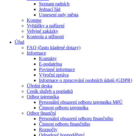
Seznam radních
Jednací řád
Usnesení rady města
Komise
Vyhlášky a nařízení
Veřejné zakázky
Kontrola a stížnosti
Úřad
FAQ (často kladené dotazy)
Informace
Kontakty
E-podatelna
Povinné informace
Výroční zpráva
Informace o zpracování osobních údajů (GDPR)
Úřední deska
Ceník služeb a poplatků
Odbor tajemníka
Personální obsazení odboru tajemníka MěÚ
Činnost odboru tajemníka
Odbor finanční
Personální obsazení odboru finančního
Činnost odboru finančního
Rozpočty
Odpadové hospodářství