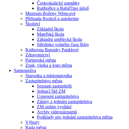
Českoskalické památky
Ratibořice a Babiččino údolí
Muzeum Boženy Němcové
Přehrada Rozkoš a autokemp
Školství
Základní škola
Mateřská škola
Základní umělecká škola
Středisko volného času Bájo
Knihovna Barunky Panklové
Zdravotnictví
Partnerská města
Znak, vlajka a logo města
Samospráva
Starostka a místostarostka
Zastupitelstvo města
Seznam zastupitelů
Jednací řád ZM
Usnesení zastupitelstva
Zápisy z jednání zastupitelstva
ZM online vysílání
Archiv videozáznamů
Podklady pro jednání zastupitelstva města
Výbory
Rada města