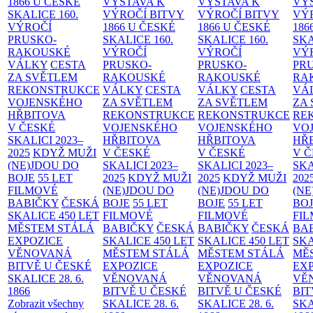
1866 U ČESKÉ
VÝSTAVA K
VÝSTAVA K
VÝ
SKALICE
160.
VÝROČÍ BITVY
VÝROČÍ BITVY
VÝ
VÝROČÍ
1866 U ČESKÉ
1866 U ČESKÉ
186
PRUSKO-
SKALICE
160.
SKALICE
160.
SK
RAKOUSKÉ
VÝROČÍ
VÝROČÍ
VÝ
VÁLKY
CESTA
PRUSKO-
PRUSKO-
PR
ZA SVĚTLEM
RAKOUSKÉ
RAKOUSKÉ
RA
REKONSTRUKCE
VÁLKY
CESTA
VÁLKY
CESTA
VÁ
VOJENSKÉHO
ZA SVĚTLEM
ZA SVĚTLEM
ZA
HŘBITOVA
REKONSTRUKCE
REKONSTRUKCE
RE
V ČESKÉ
VOJENSKÉHO
VOJENSKÉHO
VO
SKALICI 2023–
HŘBITOVA
HŘBITOVA
HŘ
2025
KDYŽ MUŽI
V ČESKÉ
V ČESKÉ
V 
(NE)JDOU DO
SKALICI 2023–
SKALICI 2023–
SKA
BOJE
55 LET
2025
KDYŽ MUŽI
2025
KDYŽ MUŽI
202
FILMOVÉ
(NE)JDOU DO
(NE)JDOU DO
(NE
BABIČKY
ČESKÁ
BOJE
55 LET
BOJE
55 LET
BO
SKALICE 450 LET
FILMOVÉ
FILMOVÉ
FI
MĚSTEM
STÁLÁ
BABIČKY
ČESKÁ
BABIČKY
ČESKÁ
BA
EXPOZICE
SKALICE 450 LET
SKALICE 450 LET
SKA
VĚNOVANÁ
MĚSTEM
STÁLÁ
MĚSTEM
STÁLÁ
MĚ
BITVĚ U ČESKÉ
EXPOZICE
EXPOZICE
EX
SKALICE 28. 6.
VĚNOVANÁ
VĚNOVANÁ
VĚ
1866
BITVĚ U ČESKÉ
BITVĚ U ČESKÉ
BIT
Zobrazit všechny
SKALICE 28. 6.
SKALICE 28. 6.
SKA