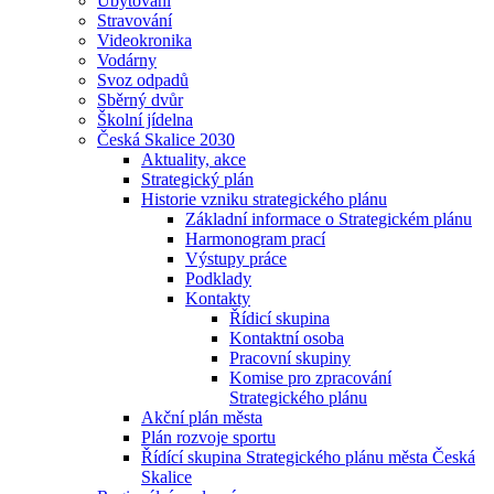
Ubytování
Stravování
Videokronika
Vodárny
Svoz odpadů
Sběrný dvůr
Školní jídelna
Česká Skalice 2030
Aktuality, akce
Strategický plán
Historie vzniku strategického plánu
Základní informace o Strategickém plánu
Harmonogram prací
Výstupy práce
Podklady
Kontakty
Řídicí skupina
Kontaktní osoba
Pracovní skupiny
Komise pro zpracování
Strategického plánu
Akční plán města
Plán rozvoje sportu
Řídící skupina Strategického plánu města Česká
Skalice