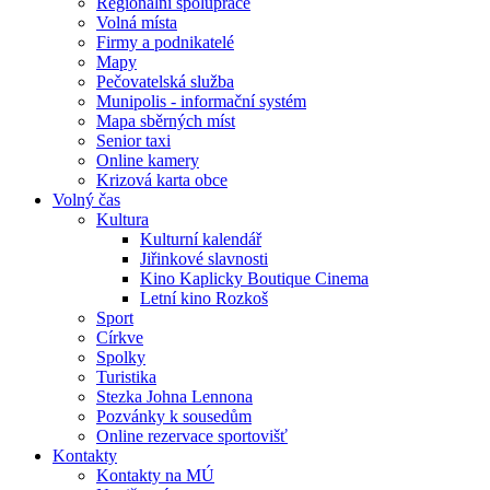
Regionální spolupráce
Volná místa
Firmy a podnikatelé
Mapy
Pečovatelská služba
Munipolis - informační systém
Mapa sběrných míst
Senior taxi
Online kamery
Krizová karta obce
Volný čas
Kultura
Kulturní kalendář
Jiřinkové slavnosti
Kino Kaplicky Boutique Cinema
Letní kino Rozkoš
Sport
Církve
Spolky
Turistika
Stezka Johna Lennona
Pozvánky k sousedům
Online rezervace sportovišť
Kontakty
Kontakty na MÚ