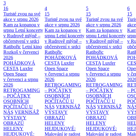
3
16
4
5
6
Turisté zvou na své
15
15
15
akce v srpnu 2026
Turisté zvou na své
Turisté zvou na své
Turi
Kam za kopanou v
akce v srpnu 2026
akce v srpnu 2026
akce
srpnu
Letní koncerty
Kam za kopanou v
Kam za kopanou v
Kam
v Rudrově mlýně –
srpnu
Letní koncerty
srpnu
Letní koncerty
srp
občerstvení v srdci
v Rudrově mlýně –
v Rudrově mlýně –
v Ru
Ratibořic
Letní kino
občerstvení v srdci
občerstvení v srdci
obče
Rozkoš v červenci
Ratibořic
Ratibořic
Rati
2026
POHÁDKOVÁ
POHÁDKOVÁ
PO
POHÁDKOVÁ
CESTA
Luxfer
CESTA
Luxfer
CE
CESTA
Luxfer
Open Space
Open Space
Ope
Open Space
v červenci a srpnu
v červenci a srpnu
v če
v červenci a srpnu
2026
2026
202
2026
RETROGAMING
RETROGAMING
RE
RETROGAMING
– POČÁTKY
– POČÁTKY
– 
– POČÁTKY
OSOBNÍCH
OSOBNÍCH
OS
OSOBNÍCH
POČÍTAČŮ U
POČÍTAČŮ U
PO
POČÍTAČŮ U
NÁS
VERNISÁŽ
NÁS
VERNISÁŽ
NÁ
NÁS
VERNISÁŽ
VÝSTAVY
VÝSTAVY
VÝ
VÝSTAVY
OBRAZŮ
OBRAZŮ
OB
OBRAZŮ
HELENY
HELENY
HE
HELENY
HEJDUKOVÉ:
HEJDUKOVÉ:
HE
HEJDUKOVÉ:
Malování je radost
Malování je radost
Malo