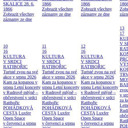
SKALICE 28. 6.
1866
1866
186
1866
Zobrazit všechny
Zobrazit všechny
Zobr
Zobrazit všechny
záznamy ze dne
záznamy ze dne
zázn
záznamy ze dne
13
17
KU
V S
10
11
12
RAT
16
16
16
KO
KULTURA
KULTURA
KULTURA
PR
V SRDCI
V SRDCI
V SRDCI
VÝ
RATIBOŘIC
RATIBOŘIC
RATIBOŘIC
KO
Turisté zvou na své
Turisté zvou na své
Turisté zvou na své
TR
akce v srpnu 2026
akce v srpnu 2026
akce v srpnu 2026
MO
Kam za kopanou v
Kam za kopanou v
Kam za kopanou v
BA
srpnu
Letní koncerty
srpnu
Letní koncerty
srpnu
Letní koncerty
zvou
v Rudrově mlýně –
v Rudrově mlýně –
v Rudrově mlýně –
v sr
občerstvení v srdci
občerstvení v srdci
občerstvení v srdci
za k
Ratibořic
Ratibořic
Ratibořic
Letn
POHÁDKOVÁ
POHÁDKOVÁ
POHÁDKOVÁ
Rud
CESTA
Luxfer
CESTA
Luxfer
CESTA
Luxfer
obče
Open Space
Open Space
Open Space
Rati
v červenci a srpnu
v červenci a srpnu
v červenci a srpnu
PO