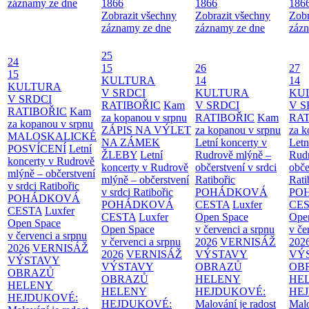
záznamy ze dne
1866
1866
186
Zobrazit všechny
Zobrazit všechny
Zobr
záznamy ze dne
záznamy ze dne
zázn
25
24
15
26
27
15
KULTURA
14
14
KULTURA
V SRDCI
KULTURA
KU
V SRDCI
RATIBOŘIC
Kam
V SRDCI
V S
RATIBOŘIC
Kam
za kopanou v srpnu
RATIBOŘIC
Kam
RAT
za kopanou v srpnu
ZÁPIS NA VÝLET
za kopanou v srpnu
za k
MALOSKALICKÉ
NA ZÁMEK
Letní koncerty v
Letn
POSVÍCENÍ
Letní
ŽLEBY
Letní
Rudrově mlýně –
Rud
koncerty v Rudrově
koncerty v Rudrově
občerstvení v srdci
obče
mlýně – občerstvení
mlýně – občerstvení
Ratibořic
Rati
v srdci Ratibořic
v srdci Ratibořic
POHÁDKOVÁ
PO
POHÁDKOVÁ
POHÁDKOVÁ
CESTA
Luxfer
CE
CESTA
Luxfer
CESTA
Luxfer
Open Space
Ope
Open Space
Open Space
v červenci a srpnu
v če
v červenci a srpnu
v červenci a srpnu
2026
VERNISÁŽ
202
2026
VERNISÁŽ
2026
VERNISÁŽ
VÝSTAVY
VÝ
VÝSTAVY
VÝSTAVY
OBRAZŮ
OB
OBRAZŮ
OBRAZŮ
HELENY
HE
HELENY
HELENY
HEJDUKOVÉ:
HE
HEJDUKOVÉ:
HEJDUKOVÉ:
Malování je radost
Malo