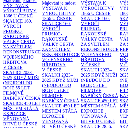
Malování je radost
Malování je radost
VÝSTAVA K
VÝ
VÝSTAVA K
VÝSTAVA K
VÝROČÍ BITVY
VÝ
VÝROČÍ BITVY
VÝROČÍ BITVY
1866 U ČESKÉ
186
1866 U ČESKÉ
1866 U ČESKÉ
SKALICE
160.
SK
SKALICE
160.
SKALICE
160.
VÝROČÍ
VÝ
VÝROČÍ
VÝROČÍ
PRUSKO-
PR
PRUSKO-
PRUSKO-
RAKOUSKÉ
RA
RAKOUSKÉ
RAKOUSKÉ
VÁLKY
CESTA
VÁ
VÁLKY
CESTA
VÁLKY
CESTA
ZA SVĚTLEM
ZA
ZA SVĚTLEM
ZA SVĚTLEM
REKONSTRUKCE
RE
REKONSTRUKCE
REKONSTRUKCE
VOJENSKÉHO
VO
VOJENSKÉHO
VOJENSKÉHO
HŘBITOVA
HŘ
HŘBITOVA
HŘBITOVA
V ČESKÉ
V 
V ČESKÉ
V ČESKÉ
SKALICI 2023–
SKA
SKALICI 2023–
SKALICI 2023–
2025
KDYŽ MUŽI
202
2025
KDYŽ MUŽI
2025
KDYŽ MUŽI
(NE)JDOU DO
(NE
(NE)JDOU DO
(NE)JDOU DO
BOJE
55 LET
BO
BOJE
55 LET
BOJE
55 LET
FILMOVÉ
FI
FILMOVÉ
FILMOVÉ
BABIČKY
ČESKÁ
BA
BABIČKY
ČESKÁ
BABIČKY
ČESKÁ
SKALICE 450 LET
SKA
SKALICE 450 LET
SKALICE 450 LET
MĚSTEM
STÁLÁ
MĚ
MĚSTEM
STÁLÁ
MĚSTEM
STÁLÁ
EXPOZICE
EX
EXPOZICE
EXPOZICE
VĚNOVANÁ
VĚ
VĚNOVANÁ
VĚNOVANÁ
BITVĚ U ČESKÉ
BIT
BITVĚ U ČESKÉ
BITVĚ U ČESKÉ
SKALICE 28. 6.
SKA