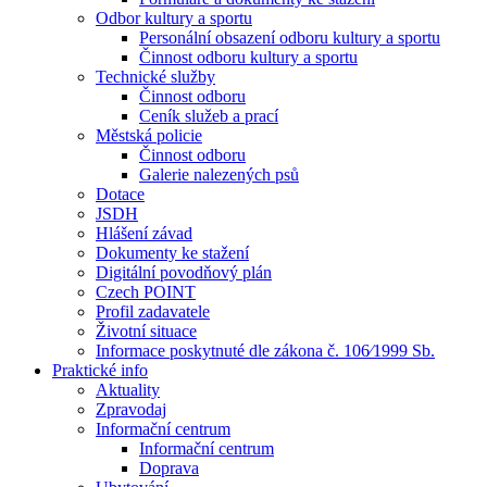
Odbor kultury a sportu
Personální obsazení odboru kultury a sportu
Činnost odboru kultury a sportu
Technické služby
Činnost odboru
Ceník služeb a prací
Městská policie
Činnost odboru
Galerie nalezených psů
Dotace
JSDH
Hlášení závad
Dokumenty ke stažení
Digitální povodňový plán
Czech POINT
Profil zadavatele
Životní situace
Informace poskytnuté dle zákona č. 106⁄1999 Sb.
Praktické info
Aktuality
Zpravodaj
Informační centrum
Informační centrum
Doprava