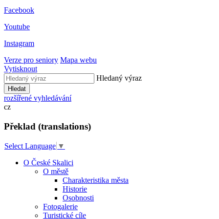
Facebook
Youtube
Instagram
Verze pro seniory
Mapa webu
Vytisknout
Hledaný výraz
Hledat
rozšířené vyhledávání
cz
Překlad (translations)
Select Language
▼
O České Skalici
O městě
Charakteristika města
Historie
Osobnosti
Fotogalerie
Turistické cíle