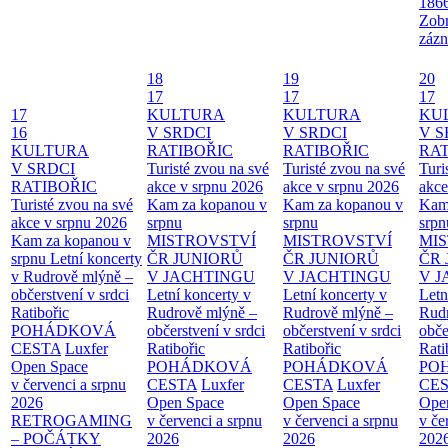
186
Zobr
zázn
18
19
20
17
17
17
17
KULTURA
KULTURA
KU
16
V SRDCI
V SRDCI
V S
KULTURA
RATIBOŘIC
RATIBOŘIC
RAT
V SRDCI
Turisté zvou na své
Turisté zvou na své
Turi
RATIBOŘIC
akce v srpnu 2026
akce v srpnu 2026
akce
Turisté zvou na své
Kam za kopanou v
Kam za kopanou v
Kam
akce v srpnu 2026
srpnu
srpnu
srpn
Kam za kopanou v
MISTROVSTVÍ
MISTROVSTVÍ
MI
srpnu
Letní koncerty
ČR JUNIORŮ
ČR JUNIORŮ
ČR 
v Rudrově mlýně –
V JACHTINGU
V JACHTINGU
V 
občerstvení v srdci
Letní koncerty v
Letní koncerty v
Letn
Ratibořic
Rudrově mlýně –
Rudrově mlýně –
Rud
POHÁDKOVÁ
občerstvení v srdci
občerstvení v srdci
obče
CESTA
Luxfer
Ratibořic
Ratibořic
Rati
Open Space
POHÁDKOVÁ
POHÁDKOVÁ
PO
v červenci a srpnu
CESTA
Luxfer
CESTA
Luxfer
CE
2026
Open Space
Open Space
Ope
RETROGAMING
v červenci a srpnu
v červenci a srpnu
v če
– POČÁTKY
2026
2026
202