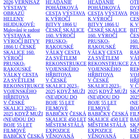
2026
VERNISÁŽ
HĽADANIE
HĽADANIE
OT
VÝSTAVY
POHÁDKOVÁ
POHÁDKOVÁ
DV
OBRAZŮ
CESTA
VÝSTAVA
CESTA
VÝSTAVA
PO
HELENY
K VÝROČÍ
K VÝROČÍ
CE
HEJDUKOVÉ:
BITVY 1866 U
BITVY 1866 U
K 
Malování je radost
ČESKÉ SKALICE
ČESKÉ SKALICE
BIT
VÝSTAVA K
160. VÝROČÍ
160. VÝROČÍ
ČES
VÝROČÍ BITVY
PRUSKO-
PRUSKO-
160
1866 U ČESKÉ
RAKOUSKÉ
RAKOUSKÉ
PR
SKALICE
160.
VÁLKY
CESTA
VÁLKY
CESTA
RA
VÝROČÍ
ZA SVĚTLEM
ZA SVĚTLEM
VÁ
PRUSKO-
REKONSTRUKCE
REKONSTRUKCE
ZA
RAKOUSKÉ
VOJENSKÉHO
VOJENSKÉHO
RE
VÁLKY
CESTA
HŘBITOVA
HŘBITOVA
VO
ZA SVĚTLEM
V ČESKÉ
V ČESKÉ
HŘ
REKONSTRUKCE
SKALICI 2023–
SKALICI 2023–
V 
VOJENSKÉHO
2025
KDYŽ MUŽI
2025
KDYŽ MUŽI
SKA
HŘBITOVA
(NE)JDOU DO
(NE)JDOU DO
202
V ČESKÉ
BOJE
55 LET
BOJE
55 LET
(NE
SKALICI 2023–
FILMOVÉ
FILMOVÉ
BO
2025
KDYŽ MUŽI
BABIČKY
ČESKÁ
BABIČKY
ČESKÁ
FI
(NE)JDOU DO
SKALICE 450 LET
SKALICE 450 LET
BA
BOJE
55 LET
MĚSTEM
STÁLÁ
MĚSTEM
STÁLÁ
SKA
FILMOVÉ
EXPOZICE
EXPOZICE
MĚ
BABIČKY
ČESKÁ
VĚNOVANÁ
VĚNOVANÁ
EX