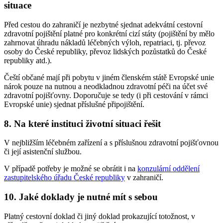
situace
Před cestou do zahraničí je nezbytné sjednat adekvátní cestovní
zdravotní pojištění platné pro konkrétní cizí státy (pojištění by mělo
zahrnovat úhradu nákladů léčebných výloh, repatriaci, tj. převoz
osoby do České republiky, převoz lidských pozůstatků do České
republiky atd.).
Čeští občané mají při pobytu v jiném členském státě Evropské unie
nárok pouze na nutnou a neodkladnou zdravotní péči na účet své
zdravotní pojišťovny. Doporučuje se tedy (i při cestování v rámci
Evropské unie) sjednat příslušné připojištění.
8. Na které instituci životní situaci řešit
V nejbližším léčebném zařízení a s příslušnou zdravotní pojišťovnou
či její asistenční službou.
V případě potřeby je možné se obrátit i na
konzulární oddělení
zastupitelského úřadu České republiky
v zahraničí.
10. Jaké doklady je nutné mít s sebou
Platný cestovní doklad či jiný doklad prokazující totožnost, v