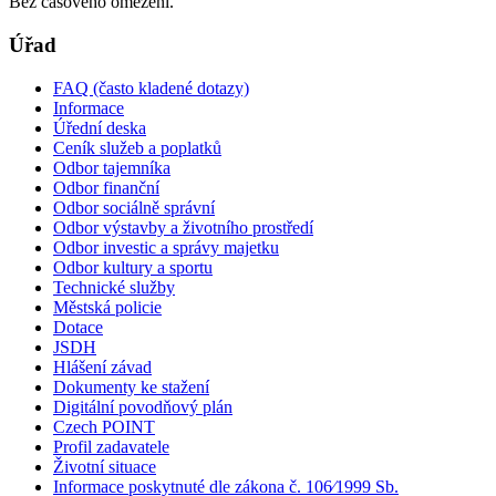
Bez časového omezení.
Úřad
FAQ (často kladené dotazy)
Informace
Úřední deska
Ceník služeb a poplatků
Odbor tajemníka
Odbor finanční
Odbor sociálně správní
Odbor výstavby a životního prostředí
Odbor investic a správy majetku
Odbor kultury a sportu
Technické služby
Městská policie
Dotace
JSDH
Hlášení závad
Dokumenty ke stažení
Digitální povodňový plán
Czech POINT
Profil zadavatele
Životní situace
Informace poskytnuté dle zákona č. 106⁄1999 Sb.