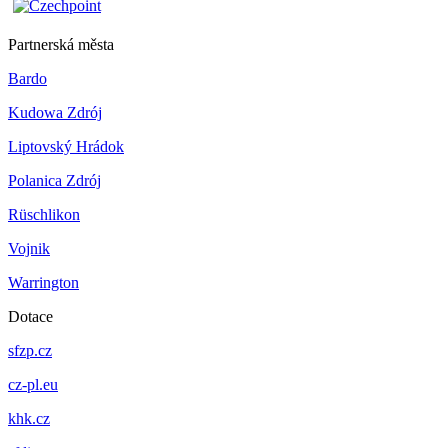
Partnerská města
Bardo
Kudowa Zdrój
Liptovský Hrádok
Polanica Zdrój
Rüschlikon
Vojnik
Warrington
Dotace
sfzp.cz
cz-pl.eu
khk.cz