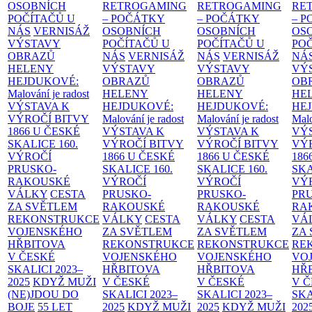
OSOBNÍCH
RETROGAMING
RETROGAMING
RE
POČÍTAČŮ U
– POČÁTKY
– POČÁTKY
– 
NÁS
VERNISÁŽ
OSOBNÍCH
OSOBNÍCH
OS
VÝSTAVY
POČÍTAČŮ U
POČÍTAČŮ U
PO
OBRAZŮ
NÁS
VERNISÁŽ
NÁS
VERNISÁŽ
NÁ
HELENY
VÝSTAVY
VÝSTAVY
VÝ
HEJDUKOVÉ:
OBRAZŮ
OBRAZŮ
OB
Malování je radost
HELENY
HELENY
HE
VÝSTAVA K
HEJDUKOVÉ:
HEJDUKOVÉ:
HE
VÝROČÍ BITVY
Malování je radost
Malování je radost
Malo
1866 U ČESKÉ
VÝSTAVA K
VÝSTAVA K
VÝ
SKALICE
160.
VÝROČÍ BITVY
VÝROČÍ BITVY
VÝ
VÝROČÍ
1866 U ČESKÉ
1866 U ČESKÉ
186
PRUSKO-
SKALICE
160.
SKALICE
160.
SK
RAKOUSKÉ
VÝROČÍ
VÝROČÍ
VÝ
VÁLKY
CESTA
PRUSKO-
PRUSKO-
PR
ZA SVĚTLEM
RAKOUSKÉ
RAKOUSKÉ
RA
REKONSTRUKCE
VÁLKY
CESTA
VÁLKY
CESTA
VÁ
VOJENSKÉHO
ZA SVĚTLEM
ZA SVĚTLEM
ZA
HŘBITOVA
REKONSTRUKCE
REKONSTRUKCE
RE
V ČESKÉ
VOJENSKÉHO
VOJENSKÉHO
VO
SKALICI 2023–
HŘBITOVA
HŘBITOVA
HŘ
2025
KDYŽ MUŽI
V ČESKÉ
V ČESKÉ
V 
(NE)JDOU DO
SKALICI 2023–
SKALICI 2023–
SKA
BOJE
55 LET
2025
KDYŽ MUŽI
2025
KDYŽ MUŽI
202