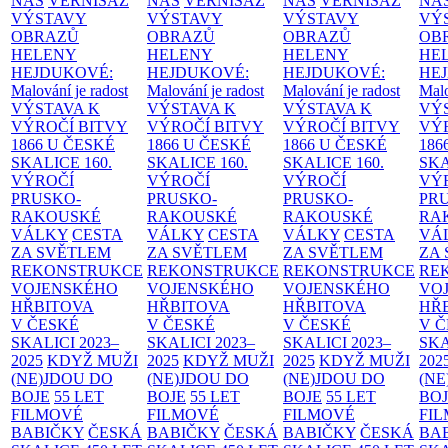
NÁS
VERNISÁŽ
NÁS
VERNISÁŽ
NÁS
VERNISÁŽ
NÁ
VÝSTAVY
VÝSTAVY
VÝSTAVY
VÝ
OBRAZŮ
OBRAZŮ
OBRAZŮ
OB
HELENY
HELENY
HELENY
HE
HEJDUKOVÉ:
HEJDUKOVÉ:
HEJDUKOVÉ:
HE
Malování je radost
Malování je radost
Malování je radost
Malo
VÝSTAVA K
VÝSTAVA K
VÝSTAVA K
VÝ
VÝROČÍ BITVY
VÝROČÍ BITVY
VÝROČÍ BITVY
VÝ
1866 U ČESKÉ
1866 U ČESKÉ
1866 U ČESKÉ
186
SKALICE
160.
SKALICE
160.
SKALICE
160.
SK
VÝROČÍ
VÝROČÍ
VÝROČÍ
VÝ
PRUSKO-
PRUSKO-
PRUSKO-
PR
RAKOUSKÉ
RAKOUSKÉ
RAKOUSKÉ
RA
VÁLKY
CESTA
VÁLKY
CESTA
VÁLKY
CESTA
VÁ
ZA SVĚTLEM
ZA SVĚTLEM
ZA SVĚTLEM
ZA
REKONSTRUKCE
REKONSTRUKCE
REKONSTRUKCE
RE
VOJENSKÉHO
VOJENSKÉHO
VOJENSKÉHO
VO
HŘBITOVA
HŘBITOVA
HŘBITOVA
HŘ
V ČESKÉ
V ČESKÉ
V ČESKÉ
V 
SKALICI 2023–
SKALICI 2023–
SKALICI 2023–
SKA
2025
KDYŽ MUŽI
2025
KDYŽ MUŽI
2025
KDYŽ MUŽI
202
(NE)JDOU DO
(NE)JDOU DO
(NE)JDOU DO
(NE
BOJE
55 LET
BOJE
55 LET
BOJE
55 LET
BO
FILMOVÉ
FILMOVÉ
FILMOVÉ
FI
BABIČKY
ČESKÁ
BABIČKY
ČESKÁ
BABIČKY
ČESKÁ
BA