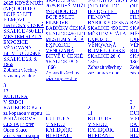
SKALICI 2023–
2025
KDYŽ MUŽI
202
2025
KDYŽ MUŽI
2025
KDYŽ MUŽI
(NE)JDOU DO
(NE
(NE)JDOU DO
(NE)JDOU DO
BOJE
55 LET
BO
BOJE
55 LET
BOJE
55 LET
FILMOVÉ
FI
FILMOVÉ
FILMOVÉ
BABIČKY
ČESKÁ
BA
BABIČKY
ČESKÁ
BABIČKY
ČESKÁ
SKALICE 450 LET
SKA
SKALICE 450 LET
SKALICE 450 LET
MĚSTEM
STÁLÁ
MĚ
MĚSTEM
STÁLÁ
MĚSTEM
STÁLÁ
EXPOZICE
EX
EXPOZICE
EXPOZICE
VĚNOVANÁ
VĚ
VĚNOVANÁ
VĚNOVANÁ
BITVĚ U ČESKÉ
BIT
BITVĚ U ČESKÉ
BITVĚ U ČESKÉ
SKALICE 28. 6.
SKA
SKALICE 28. 6.
SKALICE 28. 6.
1866
186
1866
1866
Zobrazit všechny
Zobr
Zobrazit všechny
Zobrazit všechny
záznamy ze dne
zázn
záznamy ze dne
záznamy ze dne
31
13
KULTURA
V SRDCI
3
RATIBOŘIC
Kam
1
2
12
za kopanou v srpnu
11
11
KU
POHÁDKOVÁ
KULTURA
KULTURA
V S
CESTA
Luxfer
V SRDCI
V SRDCI
RAT
Open Space
RATIBOŘIC
RATIBOŘIC
HLE
v červenci a srpnu
HLEDÁNÍ –
HLEDÁNÍ –
HĽ