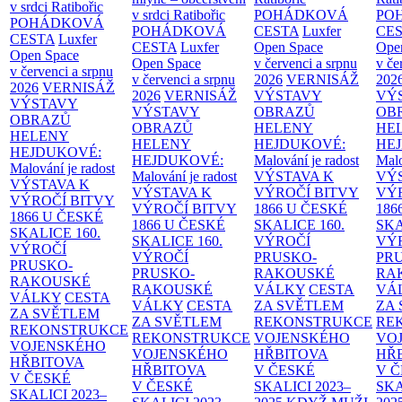
v srdci Ratibořic
v srdci Ratibořic
POHÁDKOVÁ
PO
POHÁDKOVÁ
POHÁDKOVÁ
CESTA
Luxfer
CE
CESTA
Luxfer
CESTA
Luxfer
Open Space
Ope
Open Space
Open Space
v červenci a srpnu
v če
v červenci a srpnu
v červenci a srpnu
2026
VERNISÁŽ
202
2026
VERNISÁŽ
2026
VERNISÁŽ
VÝSTAVY
VÝ
VÝSTAVY
VÝSTAVY
OBRAZŮ
OB
OBRAZŮ
OBRAZŮ
HELENY
HE
HELENY
HELENY
HEJDUKOVÉ:
HE
HEJDUKOVÉ:
HEJDUKOVÉ:
Malování je radost
Malo
Malování je radost
Malování je radost
VÝSTAVA K
VÝ
VÝSTAVA K
VÝSTAVA K
VÝROČÍ BITVY
VÝ
VÝROČÍ BITVY
VÝROČÍ BITVY
1866 U ČESKÉ
186
1866 U ČESKÉ
1866 U ČESKÉ
SKALICE
160.
SK
SKALICE
160.
SKALICE
160.
VÝROČÍ
VÝ
VÝROČÍ
VÝROČÍ
PRUSKO-
PR
PRUSKO-
PRUSKO-
RAKOUSKÉ
RA
RAKOUSKÉ
RAKOUSKÉ
VÁLKY
CESTA
VÁ
VÁLKY
CESTA
VÁLKY
CESTA
ZA SVĚTLEM
ZA
ZA SVĚTLEM
ZA SVĚTLEM
REKONSTRUKCE
RE
REKONSTRUKCE
REKONSTRUKCE
VOJENSKÉHO
VO
VOJENSKÉHO
VOJENSKÉHO
HŘBITOVA
HŘ
HŘBITOVA
HŘBITOVA
V ČESKÉ
V 
V ČESKÉ
V ČESKÉ
SKALICI 2023–
SKA
SKALICI 2023–