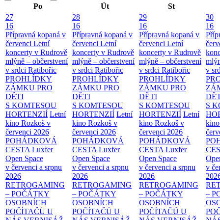
Po
Út
St
27
28
29
30
16
16
16
16
Přípravná kopaná v
Přípravná kopaná v
Přípravná kopaná v
Příp
červenci
Letní
červenci
Letní
červenci
Letní
červ
koncerty v Rudrově
koncerty v Rudrově
koncerty v Rudrově
konc
mlýně – občerstvení
mlýně – občerstvení
mlýně – občerstvení
mlýn
v srdci Ratibořic
v srdci Ratibořic
v srdci Ratibořic
v sr
PROHLÍDKY
PROHLÍDKY
PROHLÍDKY
PR
ZÁMKU PRO
ZÁMKU PRO
ZÁMKU PRO
ZÁ
DĚTI
DĚTI
DĚTI
DĚT
S KOMTESOU
S KOMTESOU
S KOMTESOU
S 
HORTENZIÍ
Letní
HORTENZIÍ
Letní
HORTENZIÍ
Letní
HOR
kino Rozkoš v
kino Rozkoš v
kino Rozkoš v
kino
červenci 2026
červenci 2026
červenci 2026
červ
POHÁDKOVÁ
POHÁDKOVÁ
POHÁDKOVÁ
PO
CESTA
Luxfer
CESTA
Luxfer
CESTA
Luxfer
CE
Open Space
Open Space
Open Space
Ope
v červenci a srpnu
v červenci a srpnu
v červenci a srpnu
v če
2026
2026
2026
202
RETROGAMING
RETROGAMING
RETROGAMING
RE
– POČÁTKY
– POČÁTKY
– POČÁTKY
– 
OSOBNÍCH
OSOBNÍCH
OSOBNÍCH
OS
POČÍTAČŮ U
POČÍTAČŮ U
POČÍTAČŮ U
PO