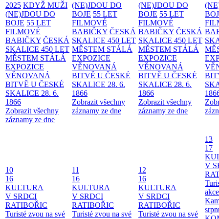
2025
KDYŽ MUŽI
(NE)JDOU DO
(NE)JDOU DO
(NE
(NE)JDOU DO
BOJE
55 LET
BOJE
55 LET
BO
BOJE
55 LET
FILMOVÉ
FILMOVÉ
FI
FILMOVÉ
BABIČKY
ČESKÁ
BABIČKY
ČESKÁ
BA
BABIČKY
ČESKÁ
SKALICE 450 LET
SKALICE 450 LET
SKA
SKALICE 450 LET
MĚSTEM
STÁLÁ
MĚSTEM
STÁLÁ
MĚ
MĚSTEM
STÁLÁ
EXPOZICE
EXPOZICE
EX
EXPOZICE
VĚNOVANÁ
VĚNOVANÁ
VĚ
VĚNOVANÁ
BITVĚ U ČESKÉ
BITVĚ U ČESKÉ
BIT
BITVĚ U ČESKÉ
SKALICE 28. 6.
SKALICE 28. 6.
SKA
SKALICE 28. 6.
1866
1866
186
1866
Zobrazit všechny
Zobrazit všechny
Zobr
Zobrazit všechny
záznamy ze dne
záznamy ze dne
zázn
záznamy ze dne
13
17
KU
V S
10
11
12
RAT
16
16
16
Turi
KULTURA
KULTURA
KULTURA
akce
V SRDCI
V SRDCI
V SRDCI
Kam
RATIBOŘIC
RATIBOŘIC
RATIBOŘIC
srpn
Turisté zvou na své
Turisté zvou na své
Turisté zvou na své
KO