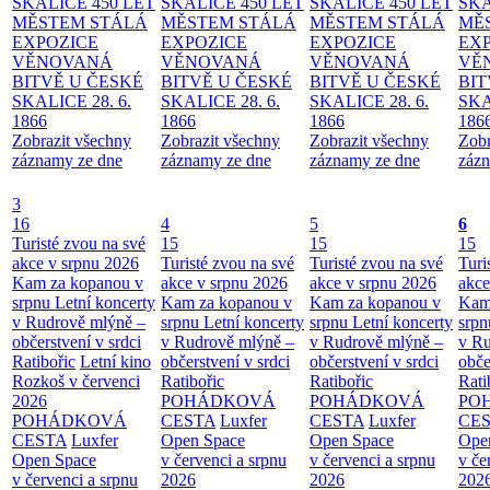
SKALICE 450 LET
SKALICE 450 LET
SKALICE 450 LET
SKA
MĚSTEM
STÁLÁ
MĚSTEM
STÁLÁ
MĚSTEM
STÁLÁ
MĚ
EXPOZICE
EXPOZICE
EXPOZICE
EX
VĚNOVANÁ
VĚNOVANÁ
VĚNOVANÁ
VĚ
BITVĚ U ČESKÉ
BITVĚ U ČESKÉ
BITVĚ U ČESKÉ
BIT
SKALICE 28. 6.
SKALICE 28. 6.
SKALICE 28. 6.
SKA
1866
1866
1866
186
Zobrazit všechny
Zobrazit všechny
Zobrazit všechny
Zobr
záznamy ze dne
záznamy ze dne
záznamy ze dne
zázn
3
16
4
5
6
Turisté zvou na své
15
15
15
akce v srpnu 2026
Turisté zvou na své
Turisté zvou na své
Turi
Kam za kopanou v
akce v srpnu 2026
akce v srpnu 2026
akce
srpnu
Letní koncerty
Kam za kopanou v
Kam za kopanou v
Kam
v Rudrově mlýně –
srpnu
Letní koncerty
srpnu
Letní koncerty
srp
občerstvení v srdci
v Rudrově mlýně –
v Rudrově mlýně –
v Ru
Ratibořic
Letní kino
občerstvení v srdci
občerstvení v srdci
obče
Rozkoš v červenci
Ratibořic
Ratibořic
Rati
2026
POHÁDKOVÁ
POHÁDKOVÁ
PO
POHÁDKOVÁ
CESTA
Luxfer
CESTA
Luxfer
CE
CESTA
Luxfer
Open Space
Open Space
Ope
Open Space
v červenci a srpnu
v červenci a srpnu
v če
v červenci a srpnu
2026
2026
202