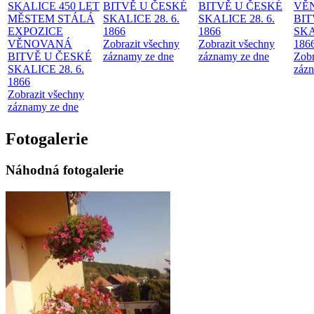
SKALICE 450 LET
BITVĚ U ČESKÉ
BITVĚ U ČESKÉ
VĚ
MĚSTEM
STÁLÁ
SKALICE 28. 6.
SKALICE 28. 6.
BIT
EXPOZICE
1866
1866
SKA
VĚNOVANÁ
Zobrazit všechny
Zobrazit všechny
186
BITVĚ U ČESKÉ
záznamy ze dne
záznamy ze dne
Zobr
SKALICE 28. 6.
zázn
1866
Zobrazit všechny
záznamy ze dne
Fotogalerie
Náhodná fotogalerie