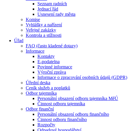
Seznam radních
Jednací řád
Usnesení rady města
Komise
Vyhlášky a nařízení
Veřejné zakázky
Kontrola a stížnosti
Úřad
FAQ (často kladené dotazy)
Informace
Kontakty
E-podatelna
Povinné informace
Výroční zpráva
Informace o zpracování osobních údajů (GDPR)
Úřední deska
Ceník služeb a poplatků
Odbor tajemníka
Personální obsazení odboru tajemníka MěÚ
Činnost odboru tajemníka
Odbor finanční
Personální obsazení odboru finančního
Činnost odboru finančního
Rozpočty
Odpadové hospodářství