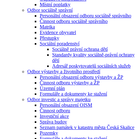
Místní poplatky
Odbor sociálně správní
Personální obsazení odboru sociálně správního
Činnost odboru sociálně správního
Matrika
Evidence obyvatel
Přestupky
Sociální poradenství
Sociálně právní ochrana dětí
Standardy kvality sociálně-právní ochrany
dětí
Adresář poskytovatelů sociálních služeb
Odbor výstavby a životního prostředí
Personální obsazení odboru výstavby a ŽP
Činnost odboru výstavby a ŽP
Územní plán
Formuláře a dokumenty ke stažení
Odbor investic a správy majetku
Personální obsazení OISM
Činnost odboru
Investiční akce
Správa budov
Seznam památek v katastru města Česká Skalice
Pozemky
Formuláře a dokumenty ke stažení