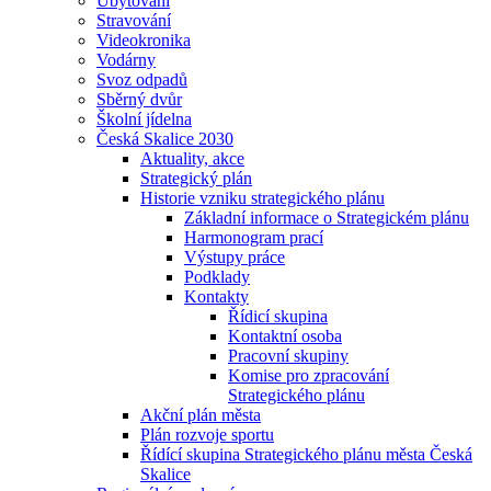
Ubytování
Stravování
Videokronika
Vodárny
Svoz odpadů
Sběrný dvůr
Školní jídelna
Česká Skalice 2030
Aktuality, akce
Strategický plán
Historie vzniku strategického plánu
Základní informace o Strategickém plánu
Harmonogram prací
Výstupy práce
Podklady
Kontakty
Řídicí skupina
Kontaktní osoba
Pracovní skupiny
Komise pro zpracování
Strategického plánu
Akční plán města
Plán rozvoje sportu
Řídící skupina Strategického plánu města Česká
Skalice