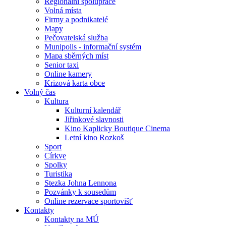
Regionální spolupráce
Volná místa
Firmy a podnikatelé
Mapy
Pečovatelská služba
Munipolis - informační systém
Mapa sběrných míst
Senior taxi
Online kamery
Krizová karta obce
Volný čas
Kultura
Kulturní kalendář
Jiřinkové slavnosti
Kino Kaplicky Boutique Cinema
Letní kino Rozkoš
Sport
Církve
Spolky
Turistika
Stezka Johna Lennona
Pozvánky k sousedům
Online rezervace sportovišť
Kontakty
Kontakty na MÚ