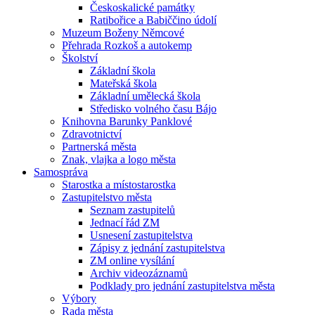
Českoskalické památky
Ratibořice a Babiččino údolí
Muzeum Boženy Němcové
Přehrada Rozkoš a autokemp
Školství
Základní škola
Mateřská škola
Základní umělecká škola
Středisko volného času Bájo
Knihovna Barunky Panklové
Zdravotnictví
Partnerská města
Znak, vlajka a logo města
Samospráva
Starostka a místostarostka
Zastupitelstvo města
Seznam zastupitelů
Jednací řád ZM
Usnesení zastupitelstva
Zápisy z jednání zastupitelstva
ZM online vysílání
Archiv videozáznamů
Podklady pro jednání zastupitelstva města
Výbory
Rada města