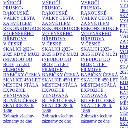
VÝ
VÝROČÍ
VÝROČÍ
VÝROČÍ
VÝ
PRUSKO-
PRUSKO-
PRUSKO-
186
RAKOUSKÉ
RAKOUSKÉ
RAKOUSKÉ
SK
VÁLKY
CESTA
VÁLKY
CESTA
VÁLKY
CESTA
VÝ
ZA SVĚTLEM
ZA SVĚTLEM
ZA SVĚTLEM
PR
REKONSTRUKCE
REKONSTRUKCE
REKONSTRUKCE
RA
VOJENSKÉHO
VOJENSKÉHO
VOJENSKÉHO
VÁ
HŘBITOVA
HŘBITOVA
HŘBITOVA
ZA
V ČESKÉ
V ČESKÉ
V ČESKÉ
RE
SKALICI 2023–
SKALICI 2023–
SKALICI 2023–
VO
2025
KDYŽ MUŽI
2025
KDYŽ MUŽI
2025
KDYŽ MUŽI
HŘ
(NE)JDOU DO
(NE)JDOU DO
(NE)JDOU DO
V 
BOJE
55 LET
BOJE
55 LET
BOJE
55 LET
SKA
FILMOVÉ
FILMOVÉ
FILMOVÉ
202
BABIČKY
ČESKÁ
BABIČKY
ČESKÁ
BABIČKY
ČESKÁ
(NE
SKALICE 450 LET
SKALICE 450 LET
SKALICE 450 LET
BO
MĚSTEM
STÁLÁ
MĚSTEM
STÁLÁ
MĚSTEM
STÁLÁ
FI
EXPOZICE
EXPOZICE
EXPOZICE
BA
VĚNOVANÁ
VĚNOVANÁ
VĚNOVANÁ
SKA
BITVĚ U ČESKÉ
BITVĚ U ČESKÉ
BITVĚ U ČESKÉ
MĚ
SKALICE 28. 6.
SKALICE 28. 6.
SKALICE 28. 6.
EX
1866
1866
1866
VĚ
Zobrazit všechny
Zobrazit všechny
Zobrazit všechny
BIT
záznamy ze dne
záznamy ze dne
záznamy ze dne
SKA