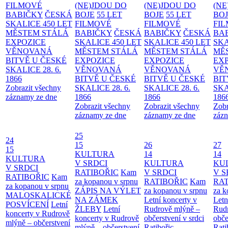
FILMOVÉ
(NE)JDOU DO
(NE)JDOU DO
(NE
BABIČKY
ČESKÁ
BOJE
55 LET
BOJE
55 LET
BO
SKALICE 450 LET
FILMOVÉ
FILMOVÉ
FI
MĚSTEM
STÁLÁ
BABIČKY
ČESKÁ
BABIČKY
ČESKÁ
BA
EXPOZICE
SKALICE 450 LET
SKALICE 450 LET
SKA
VĚNOVANÁ
MĚSTEM
STÁLÁ
MĚSTEM
STÁLÁ
MĚ
BITVĚ U ČESKÉ
EXPOZICE
EXPOZICE
EX
SKALICE 28. 6.
VĚNOVANÁ
VĚNOVANÁ
VĚ
1866
BITVĚ U ČESKÉ
BITVĚ U ČESKÉ
BIT
Zobrazit všechny
SKALICE 28. 6.
SKALICE 28. 6.
SKA
záznamy ze dne
1866
1866
186
Zobrazit všechny
Zobrazit všechny
Zobr
záznamy ze dne
záznamy ze dne
zázn
25
24
15
26
27
15
KULTURA
14
14
KULTURA
V SRDCI
KULTURA
KU
V SRDCI
RATIBOŘIC
Kam
V SRDCI
V S
RATIBOŘIC
Kam
za kopanou v srpnu
RATIBOŘIC
Kam
RAT
za kopanou v srpnu
ZÁPIS NA VÝLET
za kopanou v srpnu
za k
MALOSKALICKÉ
NA ZÁMEK
Letní koncerty v
Letn
POSVÍCENÍ
Letní
ŽLEBY
Letní
Rudrově mlýně –
Rud
koncerty v Rudrově
koncerty v Rudrově
občerstvení v srdci
obče
mlýně – občerstvení
mlýně – občerstvení
Ratibořic
Rati