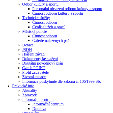
Odbor kultury a sportu
Personální obsazení odboru kultury a sportu
Činnost odboru kultury a sportu
Technické služby
Činnost odboru
Ceník služeb a prací
Městská policie
Činnost odboru
Galerie nalezených psů
Dotace
JSDH
Hlášení závad
Dokumenty ke stažení
Digitální povodňový plán
Czech POINT
Profil zadavatele
Životní situace
Informace poskytnuté dle zákona č. 106⁄1999 Sb.
Praktické info
Aktuality
Zpravodaj
Informační centrum
Informační centrum
Doprava