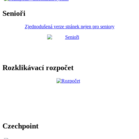
Senioři
Zjednodušená verze stránek nejen pro seniory
Rozklikávací rozpočet
Czechpoint