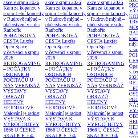
akce v srpnu 2026
akce v srpnu 2026
akce v srpnu 2026
PR
Kam za kopanou v
Kam za kopanou v
Kam za kopanou v
VÝ
srpnu
Letní koncerty
srpnu
Letní koncerty
srpnu
Letní koncerty
KO
v Rudrově mlýně –
v Rudrově mlýně –
v Rudrově mlýně –
TR
občerstvení v srdci
občerstvení v srdci
občerstvení v srdci
MO
Ratibořic
Ratibořic
Ratibořic
BA
POHÁDKOVÁ
POHÁDKOVÁ
POHÁDKOVÁ
konc
CESTA
Luxfer
CESTA
Luxfer
CESTA
Luxfer
mlýn
Open Space
Open Space
Open Space
v sr
v červenci a srpnu
v červenci a srpnu
v červenci a srpnu
PO
2026
2026
2026
CE
RETROGAMING
RETROGAMING
RETROGAMING
Ope
– POČÁTKY
– POČÁTKY
– POČÁTKY
v če
OSOBNÍCH
OSOBNÍCH
OSOBNÍCH
202
POČÍTAČŮ U
POČÍTAČŮ U
POČÍTAČŮ U
RE
NÁS
VERNISÁŽ
NÁS
VERNISÁŽ
NÁS
VERNISÁŽ
– 
VÝSTAVY
VÝSTAVY
VÝSTAVY
OS
OBRAZŮ
OBRAZŮ
OBRAZŮ
PO
HELENY
HELENY
HELENY
NÁ
HEJDUKOVÉ:
HEJDUKOVÉ:
HEJDUKOVÉ:
VÝ
Malování je radost
Malování je radost
Malování je radost
OB
VÝSTAVA K
VÝSTAVA K
VÝSTAVA K
HE
VÝROČÍ BITVY
VÝROČÍ BITVY
VÝROČÍ BITVY
HE
1866 U ČESKÉ
1866 U ČESKÉ
1866 U ČESKÉ
Malo
SKALICE
160.
SKALICE
160.
SKALICE
160.