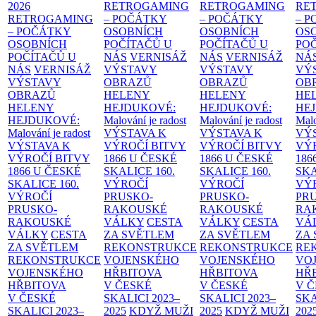
2026
RETROGAMING
RETROGAMING
RE
RETROGAMING
– POČÁTKY
– POČÁTKY
– 
– POČÁTKY
OSOBNÍCH
OSOBNÍCH
OS
OSOBNÍCH
POČÍTAČŮ U
POČÍTAČŮ U
PO
POČÍTAČŮ U
NÁS
VERNISÁŽ
NÁS
VERNISÁŽ
NÁ
NÁS
VERNISÁŽ
VÝSTAVY
VÝSTAVY
VÝ
VÝSTAVY
OBRAZŮ
OBRAZŮ
OB
OBRAZŮ
HELENY
HELENY
HE
HELENY
HEJDUKOVÉ:
HEJDUKOVÉ:
HE
HEJDUKOVÉ:
Malování je radost
Malování je radost
Malo
Malování je radost
VÝSTAVA K
VÝSTAVA K
VÝ
VÝSTAVA K
VÝROČÍ BITVY
VÝROČÍ BITVY
VÝ
VÝROČÍ BITVY
1866 U ČESKÉ
1866 U ČESKÉ
186
1866 U ČESKÉ
SKALICE
160.
SKALICE
160.
SK
SKALICE
160.
VÝROČÍ
VÝROČÍ
VÝ
VÝROČÍ
PRUSKO-
PRUSKO-
PR
PRUSKO-
RAKOUSKÉ
RAKOUSKÉ
RA
RAKOUSKÉ
VÁLKY
CESTA
VÁLKY
CESTA
VÁ
VÁLKY
CESTA
ZA SVĚTLEM
ZA SVĚTLEM
ZA
ZA SVĚTLEM
REKONSTRUKCE
REKONSTRUKCE
RE
REKONSTRUKCE
VOJENSKÉHO
VOJENSKÉHO
VO
VOJENSKÉHO
HŘBITOVA
HŘBITOVA
HŘ
HŘBITOVA
V ČESKÉ
V ČESKÉ
V 
V ČESKÉ
SKALICI 2023–
SKALICI 2023–
SKA
SKALICI 2023–
2025
KDYŽ MUŽI
2025
KDYŽ MUŽI
202