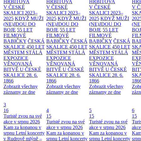
HŘBITOVA
HŘBITOVA
HŘBITOVA
HŘ
V ČESKÉ
V ČESKÉ
V ČESKÉ
V 
SKALICI 2023–
SKALICI 2023–
SKALICI 2023–
SKA
2025
KDYŽ MUŽI
2025
KDYŽ MUŽI
2025
KDYŽ MUŽI
202
(NE)JDOU DO
(NE)JDOU DO
(NE)JDOU DO
(NE
BOJE
55 LET
BOJE
55 LET
BOJE
55 LET
BO
FILMOVÉ
FILMOVÉ
FILMOVÉ
FI
BABIČKY
ČESKÁ
BABIČKY
ČESKÁ
BABIČKY
ČESKÁ
BA
SKALICE 450 LET
SKALICE 450 LET
SKALICE 450 LET
SKA
MĚSTEM
STÁLÁ
MĚSTEM
STÁLÁ
MĚSTEM
STÁLÁ
MĚ
EXPOZICE
EXPOZICE
EXPOZICE
EX
VĚNOVANÁ
VĚNOVANÁ
VĚNOVANÁ
VĚ
BITVĚ U ČESKÉ
BITVĚ U ČESKÉ
BITVĚ U ČESKÉ
BIT
SKALICE 28. 6.
SKALICE 28. 6.
SKALICE 28. 6.
SKA
1866
1866
1866
186
Zobrazit všechny
Zobrazit všechny
Zobrazit všechny
Zobr
záznamy ze dne
záznamy ze dne
záznamy ze dne
zázn
3
16
4
5
6
Turisté zvou na své
15
15
15
akce v srpnu 2026
Turisté zvou na své
Turisté zvou na své
Turi
Kam za kopanou v
akce v srpnu 2026
akce v srpnu 2026
akce
srpnu
Letní koncerty
Kam za kopanou v
Kam za kopanou v
Kam
v Rudrově mlýně –
srpnu
Letní koncerty
srpnu
Letní koncerty
srp