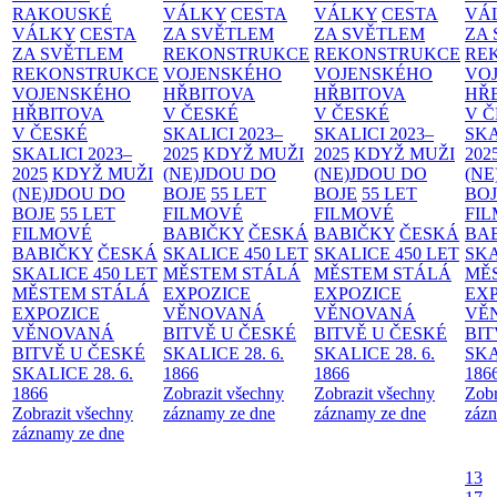
RAKOUSKÉ
VÁLKY
CESTA
VÁLKY
CESTA
VÁ
VÁLKY
CESTA
ZA SVĚTLEM
ZA SVĚTLEM
ZA
ZA SVĚTLEM
REKONSTRUKCE
REKONSTRUKCE
RE
REKONSTRUKCE
VOJENSKÉHO
VOJENSKÉHO
VO
VOJENSKÉHO
HŘBITOVA
HŘBITOVA
HŘ
HŘBITOVA
V ČESKÉ
V ČESKÉ
V 
V ČESKÉ
SKALICI 2023–
SKALICI 2023–
SKA
SKALICI 2023–
2025
KDYŽ MUŽI
2025
KDYŽ MUŽI
202
2025
KDYŽ MUŽI
(NE)JDOU DO
(NE)JDOU DO
(NE
(NE)JDOU DO
BOJE
55 LET
BOJE
55 LET
BO
BOJE
55 LET
FILMOVÉ
FILMOVÉ
FI
FILMOVÉ
BABIČKY
ČESKÁ
BABIČKY
ČESKÁ
BA
BABIČKY
ČESKÁ
SKALICE 450 LET
SKALICE 450 LET
SKA
SKALICE 450 LET
MĚSTEM
STÁLÁ
MĚSTEM
STÁLÁ
MĚ
MĚSTEM
STÁLÁ
EXPOZICE
EXPOZICE
EX
EXPOZICE
VĚNOVANÁ
VĚNOVANÁ
VĚ
VĚNOVANÁ
BITVĚ U ČESKÉ
BITVĚ U ČESKÉ
BIT
BITVĚ U ČESKÉ
SKALICE 28. 6.
SKALICE 28. 6.
SKA
SKALICE 28. 6.
1866
1866
186
1866
Zobrazit všechny
Zobrazit všechny
Zobr
Zobrazit všechny
záznamy ze dne
záznamy ze dne
zázn
záznamy ze dne
13