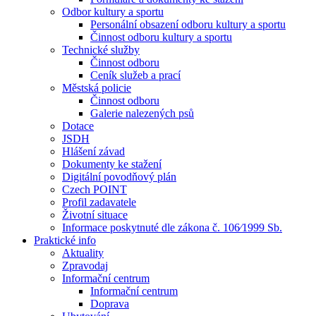
Odbor kultury a sportu
Personální obsazení odboru kultury a sportu
Činnost odboru kultury a sportu
Technické služby
Činnost odboru
Ceník služeb a prací
Městská policie
Činnost odboru
Galerie nalezených psů
Dotace
JSDH
Hlášení závad
Dokumenty ke stažení
Digitální povodňový plán
Czech POINT
Profil zadavatele
Životní situace
Informace poskytnuté dle zákona č. 106⁄1999 Sb.
Praktické info
Aktuality
Zpravodaj
Informační centrum
Informační centrum
Doprava