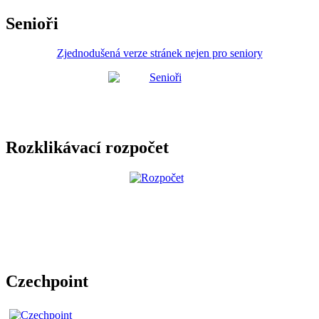
Senioři
Zjednodušená verze stránek nejen pro seniory
Rozklikávací rozpočet
Czechpoint