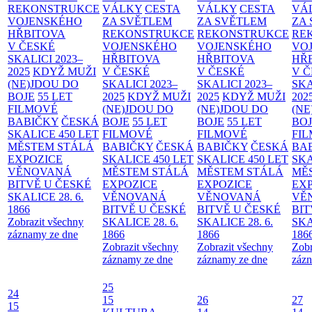
REKONSTRUKCE
VÁLKY
CESTA
VÁLKY
CESTA
VÁ
VOJENSKÉHO
ZA SVĚTLEM
ZA SVĚTLEM
ZA
HŘBITOVA
REKONSTRUKCE
REKONSTRUKCE
RE
V ČESKÉ
VOJENSKÉHO
VOJENSKÉHO
VO
SKALICI 2023–
HŘBITOVA
HŘBITOVA
HŘ
2025
KDYŽ MUŽI
V ČESKÉ
V ČESKÉ
V 
(NE)JDOU DO
SKALICI 2023–
SKALICI 2023–
SKA
BOJE
55 LET
2025
KDYŽ MUŽI
2025
KDYŽ MUŽI
202
FILMOVÉ
(NE)JDOU DO
(NE)JDOU DO
(NE
BABIČKY
ČESKÁ
BOJE
55 LET
BOJE
55 LET
BO
SKALICE 450 LET
FILMOVÉ
FILMOVÉ
FI
MĚSTEM
STÁLÁ
BABIČKY
ČESKÁ
BABIČKY
ČESKÁ
BA
EXPOZICE
SKALICE 450 LET
SKALICE 450 LET
SKA
VĚNOVANÁ
MĚSTEM
STÁLÁ
MĚSTEM
STÁLÁ
MĚ
BITVĚ U ČESKÉ
EXPOZICE
EXPOZICE
EX
SKALICE 28. 6.
VĚNOVANÁ
VĚNOVANÁ
VĚ
1866
BITVĚ U ČESKÉ
BITVĚ U ČESKÉ
BIT
Zobrazit všechny
SKALICE 28. 6.
SKALICE 28. 6.
SKA
záznamy ze dne
1866
1866
186
Zobrazit všechny
Zobrazit všechny
Zobr
záznamy ze dne
záznamy ze dne
zázn
25
24
15
26
27
15