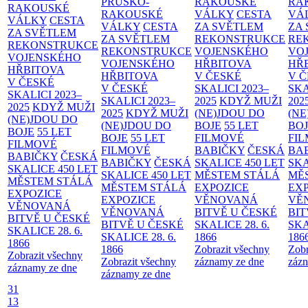
PRUSKO-
RAKOUSKÉ
RA
RAKOUSKÉ
RAKOUSKÉ
VÁLKY
CESTA
VÁ
VÁLKY
CESTA
VÁLKY
CESTA
ZA SVĚTLEM
ZA
ZA SVĚTLEM
ZA SVĚTLEM
REKONSTRUKCE
RE
REKONSTRUKCE
REKONSTRUKCE
VOJENSKÉHO
VO
VOJENSKÉHO
VOJENSKÉHO
HŘBITOVA
HŘ
HŘBITOVA
HŘBITOVA
V ČESKÉ
V 
V ČESKÉ
V ČESKÉ
SKALICI 2023–
SKA
SKALICI 2023–
SKALICI 2023–
2025
KDYŽ MUŽI
202
2025
KDYŽ MUŽI
2025
KDYŽ MUŽI
(NE)JDOU DO
(NE
(NE)JDOU DO
(NE)JDOU DO
BOJE
55 LET
BO
BOJE
55 LET
BOJE
55 LET
FILMOVÉ
FI
FILMOVÉ
FILMOVÉ
BABIČKY
ČESKÁ
BA
BABIČKY
ČESKÁ
BABIČKY
ČESKÁ
SKALICE 450 LET
SKA
SKALICE 450 LET
SKALICE 450 LET
MĚSTEM
STÁLÁ
MĚ
MĚSTEM
STÁLÁ
MĚSTEM
STÁLÁ
EXPOZICE
EX
EXPOZICE
EXPOZICE
VĚNOVANÁ
VĚ
VĚNOVANÁ
VĚNOVANÁ
BITVĚ U ČESKÉ
BIT
BITVĚ U ČESKÉ
BITVĚ U ČESKÉ
SKALICE 28. 6.
SKA
SKALICE 28. 6.
SKALICE 28. 6.
1866
186
1866
1866
Zobrazit všechny
Zobr
Zobrazit všechny
Zobrazit všechny
záznamy ze dne
zázn
záznamy ze dne
záznamy ze dne
31
13