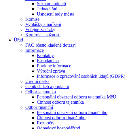
Seznam radních
Jednací řád
Usnesení rady města
Komise
Vyhlášky a nařízení
Veřejné zakázky
Kontrola a stížnosti
Úřad
FAQ (často kladené dotazy)
Informace
Kontakty
E-podatelna
Povinné informace
Výroční zpráva
Informace o zpracování osobních údajů (GDPR)
Úřední deska
Ceník služeb a poplatků
Odbor tajemníka
Personální obsazení odboru tajemníka MěÚ
Činnost odboru tajemníka
Odbor finanční
Personální obsazení odboru finančního
Činnost odboru finančního
Rozpočty
Odpadové hospodářství