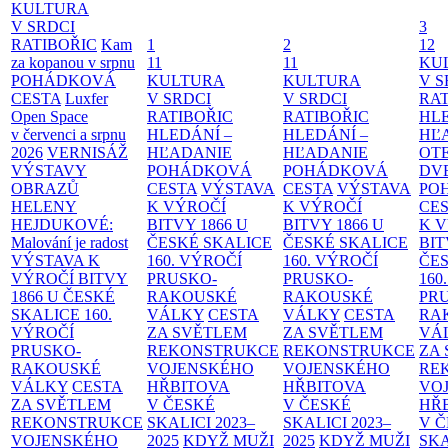
KULTURA
V SRDCI
3
RATIBOŘIC
Kam
1
2
12
za kopanou v srpnu
11
11
KU
POHÁDKOVÁ
KULTURA
KULTURA
V S
CESTA
Luxfer
V SRDCI
V SRDCI
RAT
Open Space
RATIBOŘIC
RATIBOŘIC
HLE
v červenci a srpnu
HLEDÁNÍ –
HLEDÁNÍ –
HĽ
2026
VERNISÁŽ
HĽADANIE
HĽADANIE
OT
VÝSTAVY
POHÁDKOVÁ
POHÁDKOVÁ
DV
OBRAZŮ
CESTA
VÝSTAVA
CESTA
VÝSTAVA
PO
HELENY
K VÝROČÍ
K VÝROČÍ
CE
HEJDUKOVÉ:
BITVY 1866 U
BITVY 1866 U
K 
Malování je radost
ČESKÉ SKALICE
ČESKÉ SKALICE
BIT
VÝSTAVA K
160. VÝROČÍ
160. VÝROČÍ
ČES
VÝROČÍ BITVY
PRUSKO-
PRUSKO-
160
1866 U ČESKÉ
RAKOUSKÉ
RAKOUSKÉ
PR
SKALICE
160.
VÁLKY
CESTA
VÁLKY
CESTA
RA
VÝROČÍ
ZA SVĚTLEM
ZA SVĚTLEM
VÁ
PRUSKO-
REKONSTRUKCE
REKONSTRUKCE
ZA
RAKOUSKÉ
VOJENSKÉHO
VOJENSKÉHO
RE
VÁLKY
CESTA
HŘBITOVA
HŘBITOVA
VO
ZA SVĚTLEM
V ČESKÉ
V ČESKÉ
HŘ
REKONSTRUKCE
SKALICI 2023–
SKALICI 2023–
V 
VOJENSKÉHO
2025
KDYŽ MUŽI
2025
KDYŽ MUŽI
SKA