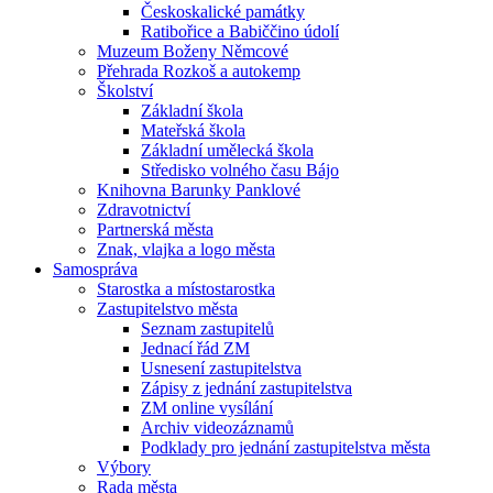
Českoskalické památky
Ratibořice a Babiččino údolí
Muzeum Boženy Němcové
Přehrada Rozkoš a autokemp
Školství
Základní škola
Mateřská škola
Základní umělecká škola
Středisko volného času Bájo
Knihovna Barunky Panklové
Zdravotnictví
Partnerská města
Znak, vlajka a logo města
Samospráva
Starostka a místostarostka
Zastupitelstvo města
Seznam zastupitelů
Jednací řád ZM
Usnesení zastupitelstva
Zápisy z jednání zastupitelstva
ZM online vysílání
Archiv videozáznamů
Podklady pro jednání zastupitelstva města
Výbory
Rada města