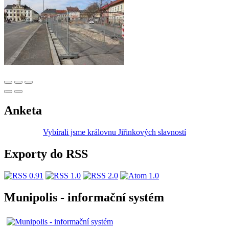
Anketa
Vybírali jsme královnu Jiřinkových slavností
Exporty do RSS
Munipolis - informační systém