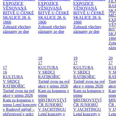
FI
EXPOZICE
EXPOZICE
EXPOZICE
BA
VĚNOVANÁ
VĚNOVANÁ
VĚNOVANÁ
SKA
BITVĚ U ČESKÉ
BITVĚ U ČESKÉ
BITVĚ U ČESKÉ
MĚ
SKALICE 28. 6.
SKALICE 28. 6.
SKALICE 28. 6.
EX
1866
1866
1866
VĚ
Zobrazit všechny
Zobrazit všechny
Zobrazit všechny
BIT
záznamy ze dne
záznamy ze dne
záznamy ze dne
SKA
186
Zobr
zázn
18
19
20
17
17
17
17
KULTURA
KULTURA
KU
16
V SRDCI
V SRDCI
V S
KULTURA
RATIBOŘIC
RATIBOŘIC
RAT
V SRDCI
Turisté zvou na své
Turisté zvou na své
Turi
RATIBOŘIC
akce v srpnu 2026
akce v srpnu 2026
akce
Turisté zvou na své
Kam za kopanou v
Kam za kopanou v
Kam
akce v srpnu 2026
srpnu
srpnu
srpn
Kam za kopanou v
MISTROVSTVÍ
MISTROVSTVÍ
MI
srpnu
Letní koncerty
ČR JUNIORŮ
ČR JUNIORŮ
ČR 
v Rudrově mlýně –
V JACHTINGU
V JACHTINGU
V 
občerstvení v srdci
Letní koncerty v
Letní koncerty v
Letn