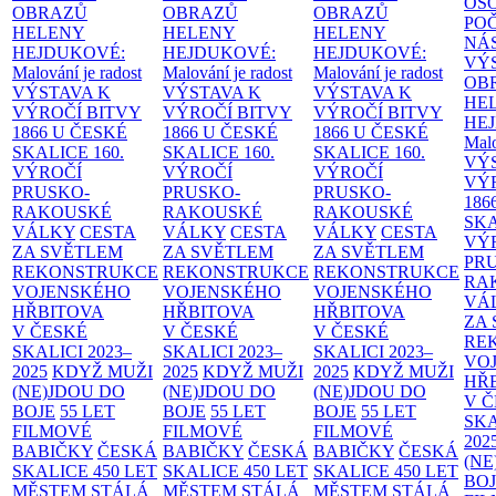
OS
OBRAZŮ
OBRAZŮ
OBRAZŮ
PO
HELENY
HELENY
HELENY
NÁ
HEJDUKOVÉ:
HEJDUKOVÉ:
HEJDUKOVÉ:
VÝ
Malování je radost
Malování je radost
Malování je radost
OB
VÝSTAVA K
VÝSTAVA K
VÝSTAVA K
HE
VÝROČÍ BITVY
VÝROČÍ BITVY
VÝROČÍ BITVY
HE
1866 U ČESKÉ
1866 U ČESKÉ
1866 U ČESKÉ
Malo
SKALICE
160.
SKALICE
160.
SKALICE
160.
VÝ
VÝROČÍ
VÝROČÍ
VÝROČÍ
VÝ
PRUSKO-
PRUSKO-
PRUSKO-
186
RAKOUSKÉ
RAKOUSKÉ
RAKOUSKÉ
SK
VÁLKY
CESTA
VÁLKY
CESTA
VÁLKY
CESTA
VÝ
ZA SVĚTLEM
ZA SVĚTLEM
ZA SVĚTLEM
PR
REKONSTRUKCE
REKONSTRUKCE
REKONSTRUKCE
RA
VOJENSKÉHO
VOJENSKÉHO
VOJENSKÉHO
VÁ
HŘBITOVA
HŘBITOVA
HŘBITOVA
ZA
V ČESKÉ
V ČESKÉ
V ČESKÉ
RE
SKALICI 2023–
SKALICI 2023–
SKALICI 2023–
VO
2025
KDYŽ MUŽI
2025
KDYŽ MUŽI
2025
KDYŽ MUŽI
HŘ
(NE)JDOU DO
(NE)JDOU DO
(NE)JDOU DO
V 
BOJE
55 LET
BOJE
55 LET
BOJE
55 LET
SKA
FILMOVÉ
FILMOVÉ
FILMOVÉ
202
BABIČKY
ČESKÁ
BABIČKY
ČESKÁ
BABIČKY
ČESKÁ
(NE
SKALICE 450 LET
SKALICE 450 LET
SKALICE 450 LET
BO
MĚSTEM
STÁLÁ
MĚSTEM
STÁLÁ
MĚSTEM
STÁLÁ