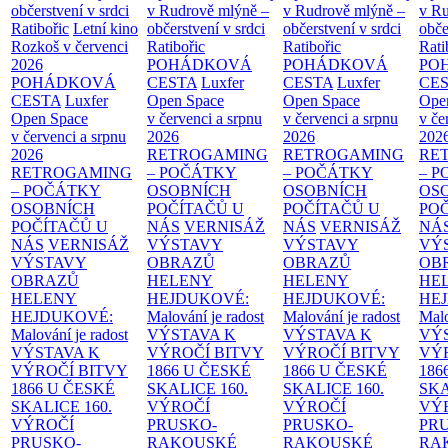
občerstvení v srdci
v Rudrově mlýně –
v Rudrově mlýně –
v Ru
Ratibořic
Letní kino
občerstvení v srdci
občerstvení v srdci
obče
Rozkoš v červenci
Ratibořic
Ratibořic
Rati
2026
POHÁDKOVÁ
POHÁDKOVÁ
PO
POHÁDKOVÁ
CESTA
Luxfer
CESTA
Luxfer
CE
CESTA
Luxfer
Open Space
Open Space
Ope
Open Space
v červenci a srpnu
v červenci a srpnu
v če
v červenci a srpnu
2026
2026
202
2026
RETROGAMING
RETROGAMING
RE
RETROGAMING
– POČÁTKY
– POČÁTKY
– 
– POČÁTKY
OSOBNÍCH
OSOBNÍCH
OS
OSOBNÍCH
POČÍTAČŮ U
POČÍTAČŮ U
PO
POČÍTAČŮ U
NÁS
VERNISÁŽ
NÁS
VERNISÁŽ
NÁ
NÁS
VERNISÁŽ
VÝSTAVY
VÝSTAVY
VÝ
VÝSTAVY
OBRAZŮ
OBRAZŮ
OB
OBRAZŮ
HELENY
HELENY
HE
HELENY
HEJDUKOVÉ:
HEJDUKOVÉ:
HE
HEJDUKOVÉ:
Malování je radost
Malování je radost
Malo
Malování je radost
VÝSTAVA K
VÝSTAVA K
VÝ
VÝSTAVA K
VÝROČÍ BITVY
VÝROČÍ BITVY
VÝ
VÝROČÍ BITVY
1866 U ČESKÉ
1866 U ČESKÉ
186
1866 U ČESKÉ
SKALICE
160.
SKALICE
160.
SK
SKALICE
160.
VÝROČÍ
VÝROČÍ
VÝ
VÝROČÍ
PRUSKO-
PRUSKO-
PR
PRUSKO-
RAKOUSKÉ
RAKOUSKÉ
RA