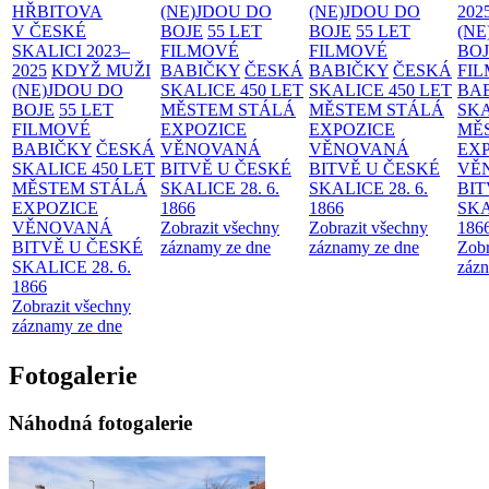
HŘBITOVA
(NE)JDOU DO
(NE)JDOU DO
202
V ČESKÉ
BOJE
55 LET
BOJE
55 LET
(NE
SKALICI 2023–
FILMOVÉ
FILMOVÉ
BO
2025
KDYŽ MUŽI
BABIČKY
ČESKÁ
BABIČKY
ČESKÁ
FI
(NE)JDOU DO
SKALICE 450 LET
SKALICE 450 LET
BA
BOJE
55 LET
MĚSTEM
STÁLÁ
MĚSTEM
STÁLÁ
SKA
FILMOVÉ
EXPOZICE
EXPOZICE
MĚ
BABIČKY
ČESKÁ
VĚNOVANÁ
VĚNOVANÁ
EX
SKALICE 450 LET
BITVĚ U ČESKÉ
BITVĚ U ČESKÉ
VĚ
MĚSTEM
STÁLÁ
SKALICE 28. 6.
SKALICE 28. 6.
BIT
EXPOZICE
1866
1866
SKA
VĚNOVANÁ
Zobrazit všechny
Zobrazit všechny
186
BITVĚ U ČESKÉ
záznamy ze dne
záznamy ze dne
Zobr
SKALICE 28. 6.
zázn
1866
Zobrazit všechny
záznamy ze dne
Fotogalerie
Náhodná fotogalerie