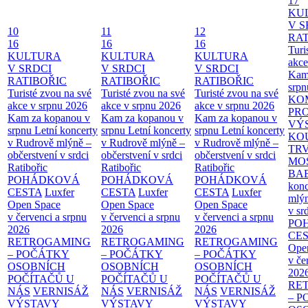
17
KU
V S
10
11
12
RAT
16
16
16
Turi
KULTURA
KULTURA
KULTURA
akce
V SRDCI
V SRDCI
V SRDCI
Kam
RATIBOŘIC
RATIBOŘIC
RATIBOŘIC
srpn
Turisté zvou na své
Turisté zvou na své
Turisté zvou na své
KO
akce v srpnu 2026
akce v srpnu 2026
akce v srpnu 2026
PR
Kam za kopanou v
Kam za kopanou v
Kam za kopanou v
VÝ
srpnu
Letní koncerty
srpnu
Letní koncerty
srpnu
Letní koncerty
KO
v Rudrově mlýně –
v Rudrově mlýně –
v Rudrově mlýně –
TR
občerstvení v srdci
občerstvení v srdci
občerstvení v srdci
MO
Ratibořic
Ratibořic
Ratibořic
BA
POHÁDKOVÁ
POHÁDKOVÁ
POHÁDKOVÁ
konc
CESTA
Luxfer
CESTA
Luxfer
CESTA
Luxfer
mlýn
Open Space
Open Space
Open Space
v sr
v červenci a srpnu
v červenci a srpnu
v červenci a srpnu
PO
2026
2026
2026
CE
RETROGAMING
RETROGAMING
RETROGAMING
Ope
– POČÁTKY
– POČÁTKY
– POČÁTKY
v če
OSOBNÍCH
OSOBNÍCH
OSOBNÍCH
202
POČÍTAČŮ U
POČÍTAČŮ U
POČÍTAČŮ U
RE
NÁS
VERNISÁŽ
NÁS
VERNISÁŽ
NÁS
VERNISÁŽ
– 
VÝSTAVY
VÝSTAVY
VÝSTAVY