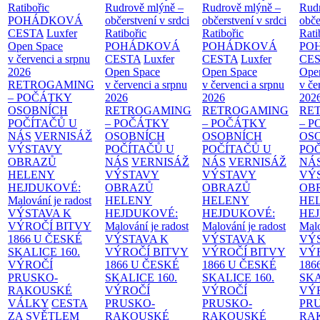
Ratibořic
Rudrově mlýně –
Rudrově mlýně –
Rud
POHÁDKOVÁ
občerstvení v srdci
občerstvení v srdci
obče
CESTA
Luxfer
Ratibořic
Ratibořic
Rati
Open Space
POHÁDKOVÁ
POHÁDKOVÁ
PO
v červenci a srpnu
CESTA
Luxfer
CESTA
Luxfer
CE
2026
Open Space
Open Space
Ope
RETROGAMING
v červenci a srpnu
v červenci a srpnu
v če
– POČÁTKY
2026
2026
202
OSOBNÍCH
RETROGAMING
RETROGAMING
RE
POČÍTAČŮ U
– POČÁTKY
– POČÁTKY
– 
NÁS
VERNISÁŽ
OSOBNÍCH
OSOBNÍCH
OS
VÝSTAVY
POČÍTAČŮ U
POČÍTAČŮ U
PO
OBRAZŮ
NÁS
VERNISÁŽ
NÁS
VERNISÁŽ
NÁ
HELENY
VÝSTAVY
VÝSTAVY
VÝ
HEJDUKOVÉ:
OBRAZŮ
OBRAZŮ
OB
Malování je radost
HELENY
HELENY
HE
VÝSTAVA K
HEJDUKOVÉ:
HEJDUKOVÉ:
HE
VÝROČÍ BITVY
Malování je radost
Malování je radost
Malo
1866 U ČESKÉ
VÝSTAVA K
VÝSTAVA K
VÝ
SKALICE
160.
VÝROČÍ BITVY
VÝROČÍ BITVY
VÝ
VÝROČÍ
1866 U ČESKÉ
1866 U ČESKÉ
186
PRUSKO-
SKALICE
160.
SKALICE
160.
SK
RAKOUSKÉ
VÝROČÍ
VÝROČÍ
VÝ
VÁLKY
CESTA
PRUSKO-
PRUSKO-
PR
ZA SVĚTLEM
RAKOUSKÉ
RAKOUSKÉ
RA