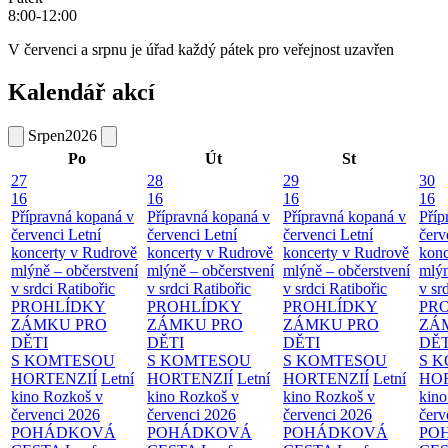
8:00-12:00
V červenci a srpnu je úřad každý pátek pro veřejnost uzavřen
Kalendář akcí
Srpen
2026
Po
Út
St
27
28
29
30
16
16
16
16
Přípravná kopaná v
Přípravná kopaná v
Přípravná kopaná v
Příp
červenci
Letní
červenci
Letní
červenci
Letní
červ
koncerty v Rudrově
koncerty v Rudrově
koncerty v Rudrově
konc
mlýně – občerstvení
mlýně – občerstvení
mlýně – občerstvení
mlýn
v srdci Ratibořic
v srdci Ratibořic
v srdci Ratibořic
v sr
PROHLÍDKY
PROHLÍDKY
PROHLÍDKY
PR
ZÁMKU PRO
ZÁMKU PRO
ZÁMKU PRO
ZÁ
DĚTI
DĚTI
DĚTI
DĚT
S KOMTESOU
S KOMTESOU
S KOMTESOU
S 
HORTENZIÍ
Letní
HORTENZIÍ
Letní
HORTENZIÍ
Letní
HOR
kino Rozkoš v
kino Rozkoš v
kino Rozkoš v
kino
červenci 2026
červenci 2026
červenci 2026
červ
POHÁDKOVÁ
POHÁDKOVÁ
POHÁDKOVÁ
PO