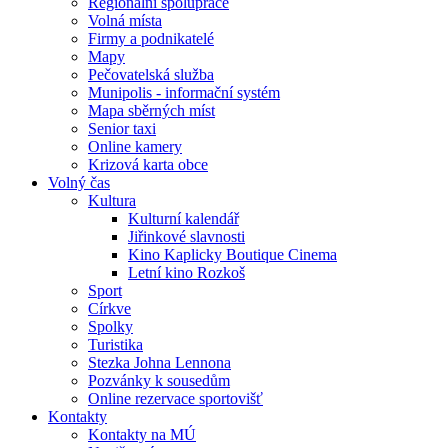
Regionální spolupráce
Volná místa
Firmy a podnikatelé
Mapy
Pečovatelská služba
Munipolis - informační systém
Mapa sběrných míst
Senior taxi
Online kamery
Krizová karta obce
Volný čas
Kultura
Kulturní kalendář
Jiřinkové slavnosti
Kino Kaplicky Boutique Cinema
Letní kino Rozkoš
Sport
Církve
Spolky
Turistika
Stezka Johna Lennona
Pozvánky k sousedům
Online rezervace sportovišť
Kontakty
Kontakty na MÚ