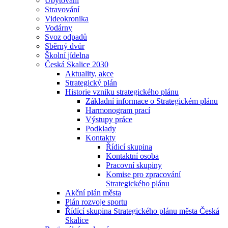
Ubytování
Stravování
Videokronika
Vodárny
Svoz odpadů
Sběrný dvůr
Školní jídelna
Česká Skalice 2030
Aktuality, akce
Strategický plán
Historie vzniku strategického plánu
Základní informace o Strategickém plánu
Harmonogram prací
Výstupy práce
Podklady
Kontakty
Řídicí skupina
Kontaktní osoba
Pracovní skupiny
Komise pro zpracování
Strategického plánu
Akční plán města
Plán rozvoje sportu
Řídící skupina Strategického plánu města Česká
Skalice