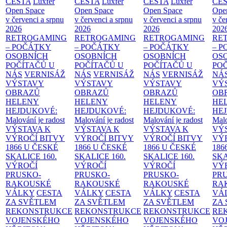
CESTA
Luxfer
CESTA
Luxfer
CESTA
Luxfer
CE
Open Space
Open Space
Open Space
Ope
v červenci a srpnu
v červenci a srpnu
v červenci a srpnu
v če
2026
2026
2026
202
RETROGAMING
RETROGAMING
RETROGAMING
RE
– POČÁTKY
– POČÁTKY
– POČÁTKY
– 
OSOBNÍCH
OSOBNÍCH
OSOBNÍCH
OS
POČÍTAČŮ U
POČÍTAČŮ U
POČÍTAČŮ U
PO
NÁS
VERNISÁŽ
NÁS
VERNISÁŽ
NÁS
VERNISÁŽ
NÁ
VÝSTAVY
VÝSTAVY
VÝSTAVY
VÝ
OBRAZŮ
OBRAZŮ
OBRAZŮ
OB
HELENY
HELENY
HELENY
HE
HEJDUKOVÉ:
HEJDUKOVÉ:
HEJDUKOVÉ:
HE
Malování je radost
Malování je radost
Malování je radost
Malo
VÝSTAVA K
VÝSTAVA K
VÝSTAVA K
VÝ
VÝROČÍ BITVY
VÝROČÍ BITVY
VÝROČÍ BITVY
VÝ
1866 U ČESKÉ
1866 U ČESKÉ
1866 U ČESKÉ
186
SKALICE
160.
SKALICE
160.
SKALICE
160.
SK
VÝROČÍ
VÝROČÍ
VÝROČÍ
VÝ
PRUSKO-
PRUSKO-
PRUSKO-
PR
RAKOUSKÉ
RAKOUSKÉ
RAKOUSKÉ
RA
VÁLKY
CESTA
VÁLKY
CESTA
VÁLKY
CESTA
VÁ
ZA SVĚTLEM
ZA SVĚTLEM
ZA SVĚTLEM
ZA
REKONSTRUKCE
REKONSTRUKCE
REKONSTRUKCE
RE
VOJENSKÉHO
VOJENSKÉHO
VOJENSKÉHO
VO