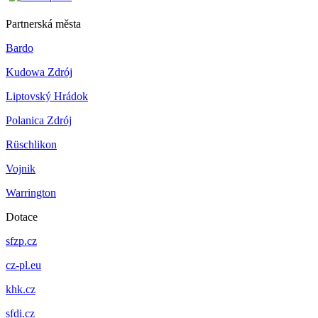
Partnerská města
Bardo
Kudowa Zdrój
Liptovský Hrádok
Polanica Zdrój
Rüschlikon
Vojnik
Warrington
Dotace
sfzp.cz
cz-pl.eu
khk.cz
sfdi.cz