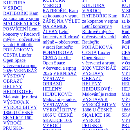
KULTURA
14
14
KULTURA
V SRDCI
KULTURA
KU
V SRDCI
RATIBOŘIC
Kam
V SRDCI
V S
RATIBOŘIC
Kam
za kopanou v srpnu
RATIBOŘIC
Kam
RAT
za kopanou v srpnu
ZÁPIS NA VÝLET
za kopanou v srpnu
za k
MALOSKALICKÉ
NA ZÁMEK
Letní koncerty v
Letn
POSVÍCENÍ
Letní
ŽLEBY
Letní
Rudrově mlýně –
Rud
koncerty v Rudrově
koncerty v Rudrově
občerstvení v srdci
obče
mlýně – občerstvení
mlýně – občerstvení
Ratibořic
Rati
v srdci Ratibořic
v srdci Ratibořic
POHÁDKOVÁ
PO
POHÁDKOVÁ
POHÁDKOVÁ
CESTA
Luxfer
CE
CESTA
Luxfer
CESTA
Luxfer
Open Space
Ope
Open Space
Open Space
v červenci a srpnu
v če
v červenci a srpnu
v červenci a srpnu
2026
VERNISÁŽ
202
2026
VERNISÁŽ
2026
VERNISÁŽ
VÝSTAVY
VÝ
VÝSTAVY
VÝSTAVY
OBRAZŮ
OB
OBRAZŮ
OBRAZŮ
HELENY
HE
HELENY
HELENY
HEJDUKOVÉ:
HE
HEJDUKOVÉ:
HEJDUKOVÉ:
Malování je radost
Malo
Malování je radost
Malování je radost
VÝSTAVA K
VÝ
VÝSTAVA K
VÝSTAVA K
VÝROČÍ BITVY
VÝ
VÝROČÍ BITVY
VÝROČÍ BITVY
1866 U ČESKÉ
186
1866 U ČESKÉ
1866 U ČESKÉ
SKALICE
160.
SK
SKALICE
160.
SKALICE
160.
VÝROČÍ
VÝ
VÝROČÍ
VÝROČÍ
PRUSKO-
PR
PRUSKO-