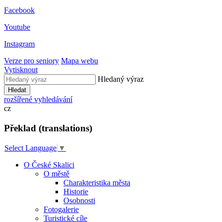
Facebook
Youtube
Instagram
Verze pro seniory
Mapa webu
Vytisknout
Hledaný výraz
Hledat
rozšířené vyhledávání
cz
Překlad (translations)
Select Language
▼
O České Skalici
O městě
Charakteristika města
Historie
Osobnosti
Fotogalerie
Turistické cíle