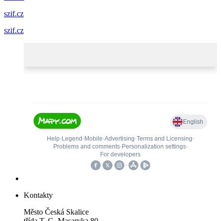
szif.cz
szif.cz
Kontakty
Město Česká Skalice
třída T. G. Masaryka 80