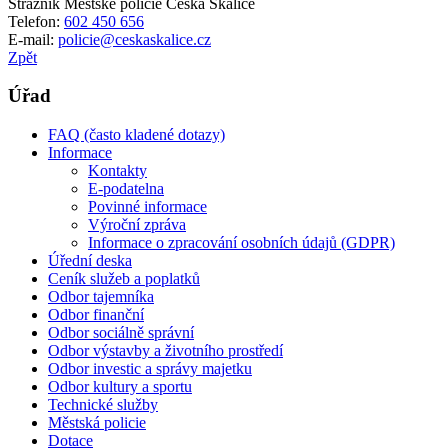
Strážník Městské policie Česká Skalice
Telefon:
602 450 656
E-mail:
policie@ceskaskalice.cz
Zpět
Úřad
FAQ (často kladené dotazy)
Informace
Kontakty
E-podatelna
Povinné informace
Výroční zpráva
Informace o zpracování osobních údajů (GDPR)
Úřední deska
Ceník služeb a poplatků
Odbor tajemníka
Odbor finanční
Odbor sociálně správní
Odbor výstavby a životního prostředí
Odbor investic a správy majetku
Odbor kultury a sportu
Technické služby
Městská policie
Dotace