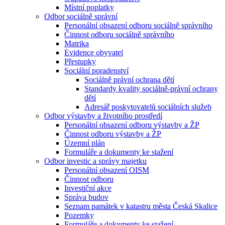
Místní poplatky
Odbor sociálně správní
Personální obsazení odboru sociálně správního
Činnost odboru sociálně správního
Matrika
Evidence obyvatel
Přestupky
Sociální poradenství
Sociálně právní ochrana dětí
Standardy kvality sociálně-právní ochrany
dětí
Adresář poskytovatelů sociálních služeb
Odbor výstavby a životního prostředí
Personální obsazení odboru výstavby a ŽP
Činnost odboru výstavby a ŽP
Územní plán
Formuláře a dokumenty ke stažení
Odbor investic a správy majetku
Personální obsazení OISM
Činnost odboru
Investiční akce
Správa budov
Seznam památek v katastru města Česká Skalice
Pozemky
Formuláře a dokumenty ke stažení