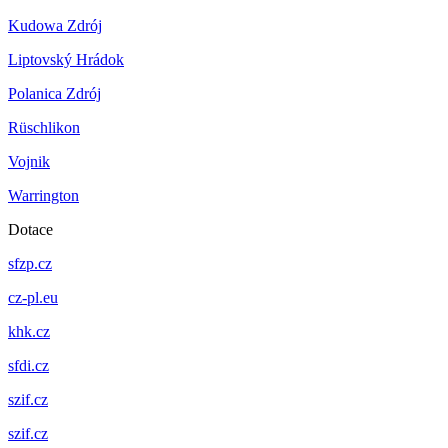
Kudowa Zdrój
Liptovský Hrádok
Polanica Zdrój
Rüschlikon
Vojnik
Warrington
Dotace
sfzp.cz
cz-pl.eu
khk.cz
sfdi.cz
szif.cz
szif.cz