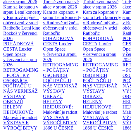
akce v srpnu 2026
Turisté zvou na své
Turisté zvou na své
Turi
Kam za kopanou v
akce v srpnu 2026
akce v srpnu 2026
akce
srpnu
Letní koncerty
Kam za kopanou v
Kam za kopanou v
Kam
v Rudrově mlýně –
srpnu
Letní koncerty
srpnu
Letní koncerty
srp
občerstvení v srdci
v Rudrově mlýně –
v Rudrově mlýně –
v Ru
Ratibořic
Letní kino
občerstvení v srdci
občerstvení v srdci
obče
Rozkoš v červenci
Ratibořic
Ratibořic
Rati
2026
POHÁDKOVÁ
POHÁDKOVÁ
PO
POHÁDKOVÁ
CESTA
Luxfer
CESTA
Luxfer
CE
CESTA
Luxfer
Open Space
Open Space
Ope
Open Space
v červenci a srpnu
v červenci a srpnu
v če
v červenci a srpnu
2026
2026
202
2026
RETROGAMING
RETROGAMING
RE
RETROGAMING
– POČÁTKY
– POČÁTKY
– 
– POČÁTKY
OSOBNÍCH
OSOBNÍCH
OS
OSOBNÍCH
POČÍTAČŮ U
POČÍTAČŮ U
PO
POČÍTAČŮ U
NÁS
VERNISÁŽ
NÁS
VERNISÁŽ
NÁ
NÁS
VERNISÁŽ
VÝSTAVY
VÝSTAVY
VÝ
VÝSTAVY
OBRAZŮ
OBRAZŮ
OB
OBRAZŮ
HELENY
HELENY
HE
HELENY
HEJDUKOVÉ:
HEJDUKOVÉ:
HE
HEJDUKOVÉ:
Malování je radost
Malování je radost
Malo
Malování je radost
VÝSTAVA K
VÝSTAVA K
VÝ
VÝSTAVA K
VÝROČÍ BITVY
VÝROČÍ BITVY
VÝ
VÝROČÍ BITVY
1866 U ČESKÉ
1866 U ČESKÉ
186