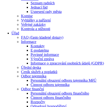
Seznam radních
Jednací řád
Usnesení rady města
Komise
Vyhlášky a nařízení
Veřejné zakázky
Kontrola a stížnosti
Úřad
FAQ (často kladené dotazy)
Informace
Kontakty
E-podatelna
Povinné informace
Výroční zpráva
Informace o zpracování osobních údajů (GDPR)
Úřední deska
Ceník služeb a poplatků
Odbor tajemníka
Personální obsazení odboru tajemníka MěÚ
Činnost odboru tajemníka
Odbor finanční
Personální obsazení odboru finančního
Činnost odboru finančního
Rozpočty
Odpadové hospodářství