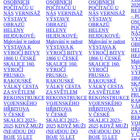
OSOBNÍCH
OSOBNÍCH
OSOBNÍCH
202
POČÍTAČŮ U
POČÍTAČŮ U
POČÍTAČŮ U
RE
NÁS
VERNISÁŽ
NÁS
VERNISÁŽ
NÁS
VERNISÁŽ
– 
VÝSTAVY
VÝSTAVY
VÝSTAVY
OS
OBRAZŮ
OBRAZŮ
OBRAZŮ
PO
HELENY
HELENY
HELENY
NÁ
HEJDUKOVÉ:
HEJDUKOVÉ:
HEJDUKOVÉ:
VÝ
Malování je radost
Malování je radost
Malování je radost
OB
VÝSTAVA K
VÝSTAVA K
VÝSTAVA K
HE
VÝROČÍ BITVY
VÝROČÍ BITVY
VÝROČÍ BITVY
HE
1866 U ČESKÉ
1866 U ČESKÉ
1866 U ČESKÉ
Malo
SKALICE
160.
SKALICE
160.
SKALICE
160.
VÝ
VÝROČÍ
VÝROČÍ
VÝROČÍ
VÝ
PRUSKO-
PRUSKO-
PRUSKO-
186
RAKOUSKÉ
RAKOUSKÉ
RAKOUSKÉ
SK
VÁLKY
CESTA
VÁLKY
CESTA
VÁLKY
CESTA
VÝ
ZA SVĚTLEM
ZA SVĚTLEM
ZA SVĚTLEM
PR
REKONSTRUKCE
REKONSTRUKCE
REKONSTRUKCE
RA
VOJENSKÉHO
VOJENSKÉHO
VOJENSKÉHO
VÁ
HŘBITOVA
HŘBITOVA
HŘBITOVA
ZA
V ČESKÉ
V ČESKÉ
V ČESKÉ
RE
SKALICI 2023–
SKALICI 2023–
SKALICI 2023–
VO
2025
KDYŽ MUŽI
2025
KDYŽ MUŽI
2025
KDYŽ MUŽI
HŘ
(NE)JDOU DO
(NE)JDOU DO
(NE)JDOU DO
V 
BOJE
55 LET
BOJE
55 LET
BOJE
55 LET
SKA