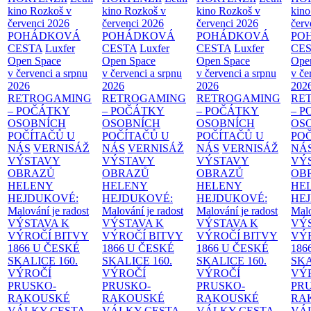
kino Rozkoš v
kino Rozkoš v
kino Rozkoš v
kino
červenci 2026
červenci 2026
červenci 2026
červ
POHÁDKOVÁ
POHÁDKOVÁ
POHÁDKOVÁ
PO
CESTA
Luxfer
CESTA
Luxfer
CESTA
Luxfer
CE
Open Space
Open Space
Open Space
Ope
v červenci a srpnu
v červenci a srpnu
v červenci a srpnu
v če
2026
2026
2026
202
RETROGAMING
RETROGAMING
RETROGAMING
RE
– POČÁTKY
– POČÁTKY
– POČÁTKY
– 
OSOBNÍCH
OSOBNÍCH
OSOBNÍCH
OS
POČÍTAČŮ U
POČÍTAČŮ U
POČÍTAČŮ U
PO
NÁS
VERNISÁŽ
NÁS
VERNISÁŽ
NÁS
VERNISÁŽ
NÁ
VÝSTAVY
VÝSTAVY
VÝSTAVY
VÝ
OBRAZŮ
OBRAZŮ
OBRAZŮ
OB
HELENY
HELENY
HELENY
HE
HEJDUKOVÉ:
HEJDUKOVÉ:
HEJDUKOVÉ:
HE
Malování je radost
Malování je radost
Malování je radost
Malo
VÝSTAVA K
VÝSTAVA K
VÝSTAVA K
VÝ
VÝROČÍ BITVY
VÝROČÍ BITVY
VÝROČÍ BITVY
VÝ
1866 U ČESKÉ
1866 U ČESKÉ
1866 U ČESKÉ
186
SKALICE
160.
SKALICE
160.
SKALICE
160.
SK
VÝROČÍ
VÝROČÍ
VÝROČÍ
VÝ
PRUSKO-
PRUSKO-
PRUSKO-
PR
RAKOUSKÉ
RAKOUSKÉ
RAKOUSKÉ
RA
VÁLKY
CESTA
VÁLKY
CESTA
VÁLKY
CESTA
VÁ