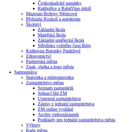
Českoskalické památky
Ratibořice a Babiččino údolí
Muzeum Boženy Němcové
Přehrada Rozkoš a autokemp
Školství
Základní škola
Mateřská škola
Základní umělecká škola
Středisko volného času Bájo
Knihovna Barunky Panklové
Zdravotnictví
Partnerská města
Znak, vlajka a logo města
Samospráva
Starostka a místostarostka
Zastupitelstvo města
Seznam zastupitelů
Jednací řád ZM
Usnesení zastupitelstva
Zápisy z jednání zastupitelstva
ZM online vysílání
Archiv videozáznamů
Podklady pro jednání zastupitelstva města
Výbory
Rada města