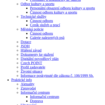
Odbor kultury a sportu
Personální obsazení odboru kultury a sportu
Činnost odboru kultury a sportu
Technické služby
Činnost odboru
Ceník služeb a prací
Městská policie
Činnost odboru
Galerie nalezených psů
Dotace
JSDH
Hlášení závad
Dokumenty ke stažení
Digitální povodňový plán
Czech POINT
Profil zadavatele
Životní situace
Informace poskytnuté dle zákona č. 106⁄1999 Sb.
Praktické info
Aktuality
Zpravodaj
Informační centrum
Informační centrum
Doprava