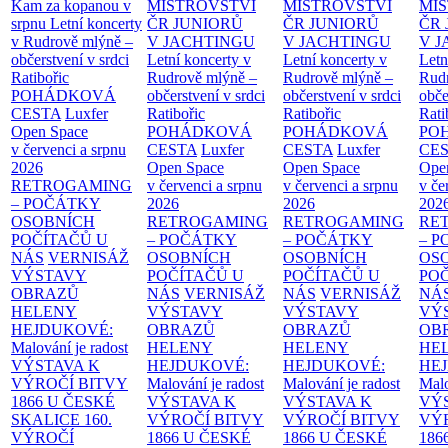
Kam za kopanou v
MISTROVSTVÍ
MISTROVSTVÍ
MI
srpnu
Letní koncerty
ČR JUNIORŮ
ČR JUNIORŮ
ČR 
v Rudrově mlýně –
V JACHTINGU
V JACHTINGU
V 
občerstvení v srdci
Letní koncerty v
Letní koncerty v
Letn
Ratibořic
Rudrově mlýně –
Rudrově mlýně –
Rud
POHÁDKOVÁ
občerstvení v srdci
občerstvení v srdci
obče
CESTA
Luxfer
Ratibořic
Ratibořic
Rati
Open Space
POHÁDKOVÁ
POHÁDKOVÁ
PO
v červenci a srpnu
CESTA
Luxfer
CESTA
Luxfer
CE
2026
Open Space
Open Space
Ope
RETROGAMING
v červenci a srpnu
v červenci a srpnu
v če
– POČÁTKY
2026
2026
202
OSOBNÍCH
RETROGAMING
RETROGAMING
RE
POČÍTAČŮ U
– POČÁTKY
– POČÁTKY
– 
NÁS
VERNISÁŽ
OSOBNÍCH
OSOBNÍCH
OS
VÝSTAVY
POČÍTAČŮ U
POČÍTAČŮ U
PO
OBRAZŮ
NÁS
VERNISÁŽ
NÁS
VERNISÁŽ
NÁ
HELENY
VÝSTAVY
VÝSTAVY
VÝ
HEJDUKOVÉ:
OBRAZŮ
OBRAZŮ
OB
Malování je radost
HELENY
HELENY
HE
VÝSTAVA K
HEJDUKOVÉ:
HEJDUKOVÉ:
HE
VÝROČÍ BITVY
Malování je radost
Malování je radost
Malo
1866 U ČESKÉ
VÝSTAVA K
VÝSTAVA K
VÝ
SKALICE
160.
VÝROČÍ BITVY
VÝROČÍ BITVY
VÝ
VÝROČÍ
1866 U ČESKÉ
1866 U ČESKÉ
186