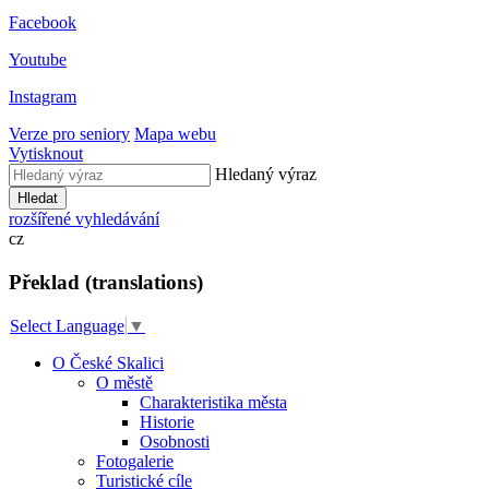
Facebook
Youtube
Instagram
Verze pro seniory
Mapa webu
Vytisknout
Hledaný výraz
Hledat
rozšířené vyhledávání
cz
Překlad (translations)
Select Language
▼
O České Skalici
O městě
Charakteristika města
Historie
Osobnosti
Fotogalerie
Turistické cíle