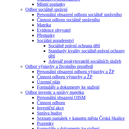
Místní poplatky
Odbor sociálně správní
Personální obsazení odboru sociálně správního
Činnost odboru sociálně správního
Matrika
Evidence obyvatel
Přestupky
Sociální poradenství
Sociálně právní ochrana dětí
Standardy kvality sociálně-právní ochrany
dětí
Adresář poskytovatelů sociálních služeb
Odbor výstavby a životního prostředí
Personální obsazení odboru výstavby a ŽP
Činnost odboru výstavby a ŽP
Územní plán
Formuláře a dokumenty ke stažení
Odbor investic a správy majetku
Personální obsazení OISM
Činnost odboru
Investiční akce
Správa budov
Seznam památek v katastru města Česká Skalice
Pozemky
Formuláře a dokumenty ke stažení