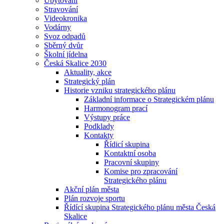
Ubytování
Stravování
Videokronika
Vodárny
Svoz odpadů
Sběrný dvůr
Školní jídelna
Česká Skalice 2030
Aktuality, akce
Strategický plán
Historie vzniku strategického plánu
Základní informace o Strategickém plánu
Harmonogram prací
Výstupy práce
Podklady
Kontakty
Řídicí skupina
Kontaktní osoba
Pracovní skupiny
Komise pro zpracování
Strategického plánu
Akční plán města
Plán rozvoje sportu
Řídící skupina Strategického plánu města Česká
Skalice