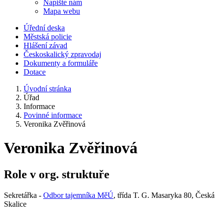
Napište nám
Mapa webu
Úřední deska
Městská policie
Hlášení závad
Českoskalický zpravodaj
Dokumenty a formuláře
Dotace
Úvodní stránka
Úřad
Informace
Povinné informace
Veronika Zvěřinová
Veronika Zvěřinová
Role v org. struktuře
Sekretářka -
Odbor tajemníka MěÚ
, třída T. G. Masaryka 80, Česká
Skalice