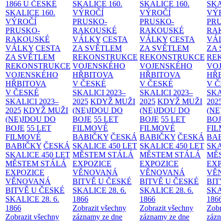
1866 U ČESKÉ
SKALICE
160.
SKALICE
160.
SK
SKALICE
160.
VÝROČÍ
VÝROČÍ
VÝ
VÝROČÍ
PRUSKO-
PRUSKO-
PR
PRUSKO-
RAKOUSKÉ
RAKOUSKÉ
RA
RAKOUSKÉ
VÁLKY
CESTA
VÁLKY
CESTA
VÁ
VÁLKY
CESTA
ZA SVĚTLEM
ZA SVĚTLEM
ZA
ZA SVĚTLEM
REKONSTRUKCE
REKONSTRUKCE
RE
REKONSTRUKCE
VOJENSKÉHO
VOJENSKÉHO
VO
VOJENSKÉHO
HŘBITOVA
HŘBITOVA
HŘ
HŘBITOVA
V ČESKÉ
V ČESKÉ
V 
V ČESKÉ
SKALICI 2023–
SKALICI 2023–
SKA
SKALICI 2023–
2025
KDYŽ MUŽI
2025
KDYŽ MUŽI
202
2025
KDYŽ MUŽI
(NE)JDOU DO
(NE)JDOU DO
(NE
(NE)JDOU DO
BOJE
55 LET
BOJE
55 LET
BO
BOJE
55 LET
FILMOVÉ
FILMOVÉ
FI
FILMOVÉ
BABIČKY
ČESKÁ
BABIČKY
ČESKÁ
BA
BABIČKY
ČESKÁ
SKALICE 450 LET
SKALICE 450 LET
SKA
SKALICE 450 LET
MĚSTEM
STÁLÁ
MĚSTEM
STÁLÁ
MĚ
MĚSTEM
STÁLÁ
EXPOZICE
EXPOZICE
EX
EXPOZICE
VĚNOVANÁ
VĚNOVANÁ
VĚ
VĚNOVANÁ
BITVĚ U ČESKÉ
BITVĚ U ČESKÉ
BIT
BITVĚ U ČESKÉ
SKALICE 28. 6.
SKALICE 28. 6.
SKA
SKALICE 28. 6.
1866
1866
186
1866
Zobrazit všechny
Zobrazit všechny
Zobr
Zobrazit všechny
záznamy ze dne
záznamy ze dne
zázn