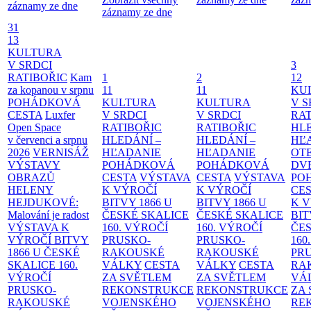
záznamy ze dne
záznamy ze dne
31
13
KULTURA
V SRDCI
3
RATIBOŘIC
Kam
1
2
12
za kopanou v srpnu
11
11
KU
POHÁDKOVÁ
KULTURA
KULTURA
V S
CESTA
Luxfer
V SRDCI
V SRDCI
RAT
Open Space
RATIBOŘIC
RATIBOŘIC
HLE
v červenci a srpnu
HLEDÁNÍ –
HLEDÁNÍ –
HĽ
2026
VERNISÁŽ
HĽADANIE
HĽADANIE
OT
VÝSTAVY
POHÁDKOVÁ
POHÁDKOVÁ
DV
OBRAZŮ
CESTA
VÝSTAVA
CESTA
VÝSTAVA
PO
HELENY
K VÝROČÍ
K VÝROČÍ
CE
HEJDUKOVÉ:
BITVY 1866 U
BITVY 1866 U
K 
Malování je radost
ČESKÉ SKALICE
ČESKÉ SKALICE
BIT
VÝSTAVA K
160. VÝROČÍ
160. VÝROČÍ
ČES
VÝROČÍ BITVY
PRUSKO-
PRUSKO-
160
1866 U ČESKÉ
RAKOUSKÉ
RAKOUSKÉ
PR
SKALICE
160.
VÁLKY
CESTA
VÁLKY
CESTA
RA
VÝROČÍ
ZA SVĚTLEM
ZA SVĚTLEM
VÁ
PRUSKO-
REKONSTRUKCE
REKONSTRUKCE
ZA
RAKOUSKÉ
VOJENSKÉHO
VOJENSKÉHO
RE