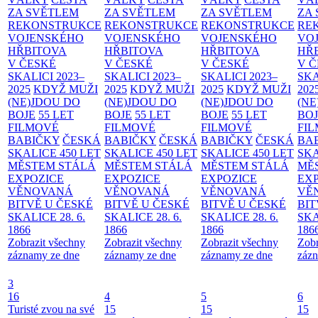
ZA SVĚTLEM
ZA SVĚTLEM
ZA SVĚTLEM
ZA
REKONSTRUKCE
REKONSTRUKCE
REKONSTRUKCE
RE
VOJENSKÉHO
VOJENSKÉHO
VOJENSKÉHO
VO
HŘBITOVA
HŘBITOVA
HŘBITOVA
HŘ
V ČESKÉ
V ČESKÉ
V ČESKÉ
V 
SKALICI 2023–
SKALICI 2023–
SKALICI 2023–
SKA
2025
KDYŽ MUŽI
2025
KDYŽ MUŽI
2025
KDYŽ MUŽI
202
(NE)JDOU DO
(NE)JDOU DO
(NE)JDOU DO
(NE
BOJE
55 LET
BOJE
55 LET
BOJE
55 LET
BO
FILMOVÉ
FILMOVÉ
FILMOVÉ
FI
BABIČKY
ČESKÁ
BABIČKY
ČESKÁ
BABIČKY
ČESKÁ
BA
SKALICE 450 LET
SKALICE 450 LET
SKALICE 450 LET
SKA
MĚSTEM
STÁLÁ
MĚSTEM
STÁLÁ
MĚSTEM
STÁLÁ
MĚ
EXPOZICE
EXPOZICE
EXPOZICE
EX
VĚNOVANÁ
VĚNOVANÁ
VĚNOVANÁ
VĚ
BITVĚ U ČESKÉ
BITVĚ U ČESKÉ
BITVĚ U ČESKÉ
BIT
SKALICE 28. 6.
SKALICE 28. 6.
SKALICE 28. 6.
SKA
1866
1866
1866
186
Zobrazit všechny
Zobrazit všechny
Zobrazit všechny
Zobr
záznamy ze dne
záznamy ze dne
záznamy ze dne
zázn
3
16
4
5
6
Turisté zvou na své
15
15
15