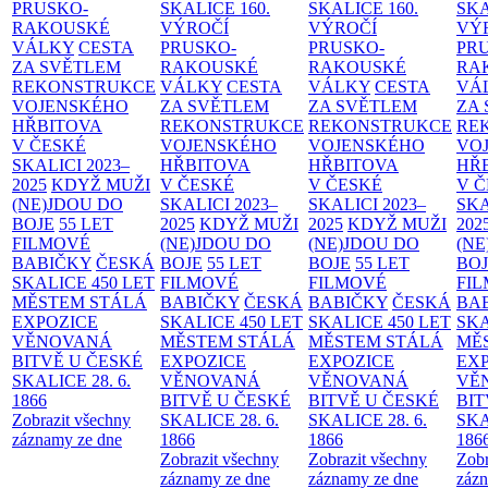
PRUSKO-
SKALICE
160.
SKALICE
160.
SK
RAKOUSKÉ
VÝROČÍ
VÝROČÍ
VÝ
VÁLKY
CESTA
PRUSKO-
PRUSKO-
PR
ZA SVĚTLEM
RAKOUSKÉ
RAKOUSKÉ
RA
REKONSTRUKCE
VÁLKY
CESTA
VÁLKY
CESTA
VÁ
VOJENSKÉHO
ZA SVĚTLEM
ZA SVĚTLEM
ZA
HŘBITOVA
REKONSTRUKCE
REKONSTRUKCE
RE
V ČESKÉ
VOJENSKÉHO
VOJENSKÉHO
VO
SKALICI 2023–
HŘBITOVA
HŘBITOVA
HŘ
2025
KDYŽ MUŽI
V ČESKÉ
V ČESKÉ
V 
(NE)JDOU DO
SKALICI 2023–
SKALICI 2023–
SKA
BOJE
55 LET
2025
KDYŽ MUŽI
2025
KDYŽ MUŽI
202
FILMOVÉ
(NE)JDOU DO
(NE)JDOU DO
(NE
BABIČKY
ČESKÁ
BOJE
55 LET
BOJE
55 LET
BO
SKALICE 450 LET
FILMOVÉ
FILMOVÉ
FI
MĚSTEM
STÁLÁ
BABIČKY
ČESKÁ
BABIČKY
ČESKÁ
BA
EXPOZICE
SKALICE 450 LET
SKALICE 450 LET
SKA
VĚNOVANÁ
MĚSTEM
STÁLÁ
MĚSTEM
STÁLÁ
MĚ
BITVĚ U ČESKÉ
EXPOZICE
EXPOZICE
EX
SKALICE 28. 6.
VĚNOVANÁ
VĚNOVANÁ
VĚ
1866
BITVĚ U ČESKÉ
BITVĚ U ČESKÉ
BIT
Zobrazit všechny
SKALICE 28. 6.
SKALICE 28. 6.
SKA
záznamy ze dne
1866
1866
186
Zobrazit všechny
Zobrazit všechny
Zobr
záznamy ze dne
záznamy ze dne
zázn