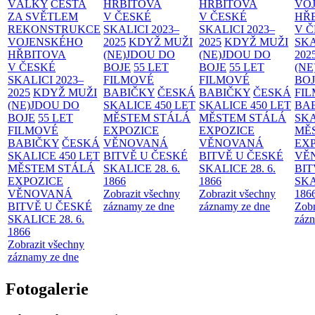
VÁLKY
CESTA
HŘBITOVA
HŘBITOVA
VO
ZA SVĚTLEM
V ČESKÉ
V ČESKÉ
HŘ
REKONSTRUKCE
SKALICI 2023–
SKALICI 2023–
V 
VOJENSKÉHO
2025
KDYŽ MUŽI
2025
KDYŽ MUŽI
SKA
HŘBITOVA
(NE)JDOU DO
(NE)JDOU DO
202
V ČESKÉ
BOJE
55 LET
BOJE
55 LET
(NE
SKALICI 2023–
FILMOVÉ
FILMOVÉ
BO
2025
KDYŽ MUŽI
BABIČKY
ČESKÁ
BABIČKY
ČESKÁ
FI
(NE)JDOU DO
SKALICE 450 LET
SKALICE 450 LET
BA
BOJE
55 LET
MĚSTEM
STÁLÁ
MĚSTEM
STÁLÁ
SKA
FILMOVÉ
EXPOZICE
EXPOZICE
MĚ
BABIČKY
ČESKÁ
VĚNOVANÁ
VĚNOVANÁ
EX
SKALICE 450 LET
BITVĚ U ČESKÉ
BITVĚ U ČESKÉ
VĚ
MĚSTEM
STÁLÁ
SKALICE 28. 6.
SKALICE 28. 6.
BIT
EXPOZICE
1866
1866
SKA
VĚNOVANÁ
Zobrazit všechny
Zobrazit všechny
186
BITVĚ U ČESKÉ
záznamy ze dne
záznamy ze dne
Zobr
SKALICE 28. 6.
zázn
1866
Zobrazit všechny
záznamy ze dne
Fotogalerie