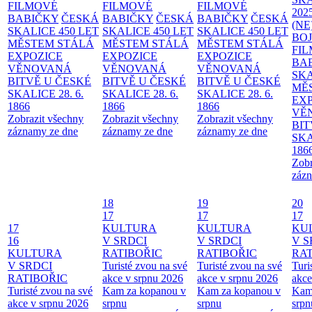
FILMOVÉ
FILMOVÉ
FILMOVÉ
202
BABIČKY
ČESKÁ
BABIČKY
ČESKÁ
BABIČKY
ČESKÁ
(NE
SKALICE 450 LET
SKALICE 450 LET
SKALICE 450 LET
BO
MĚSTEM
STÁLÁ
MĚSTEM
STÁLÁ
MĚSTEM
STÁLÁ
FI
EXPOZICE
EXPOZICE
EXPOZICE
BA
VĚNOVANÁ
VĚNOVANÁ
VĚNOVANÁ
SKA
BITVĚ U ČESKÉ
BITVĚ U ČESKÉ
BITVĚ U ČESKÉ
MĚ
SKALICE 28. 6.
SKALICE 28. 6.
SKALICE 28. 6.
EX
1866
1866
1866
VĚ
Zobrazit všechny
Zobrazit všechny
Zobrazit všechny
BIT
záznamy ze dne
záznamy ze dne
záznamy ze dne
SKA
186
Zobr
zázn
18
19
20
17
17
17
17
KULTURA
KULTURA
KU
16
V SRDCI
V SRDCI
V S
KULTURA
RATIBOŘIC
RATIBOŘIC
RAT
V SRDCI
Turisté zvou na své
Turisté zvou na své
Turi
RATIBOŘIC
akce v srpnu 2026
akce v srpnu 2026
akce
Turisté zvou na své
Kam za kopanou v
Kam za kopanou v
Kam
akce v srpnu 2026
srpnu
srpnu
srpn