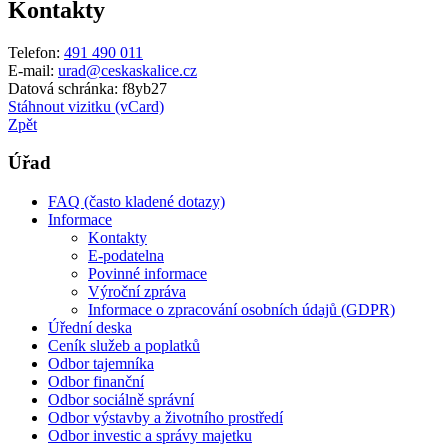
Kontakty
Telefon:
491 490 011
E-mail:
urad@ceskaskalice.cz
Datová schránka: f8yb27
Stáhnout vizitku (vCard)
Zpět
Úřad
FAQ (často kladené dotazy)
Informace
Kontakty
E-podatelna
Povinné informace
Výroční zpráva
Informace o zpracování osobních údajů (GDPR)
Úřední deska
Ceník služeb a poplatků
Odbor tajemníka
Odbor finanční
Odbor sociálně správní
Odbor výstavby a životního prostředí
Odbor investic a správy majetku