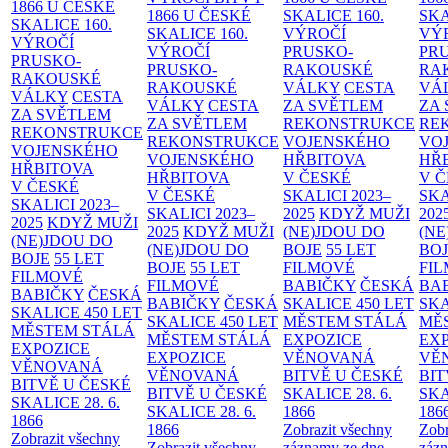
1866 U ČESKÉ
1866 U ČESKÉ
SKALICE
160.
SK
SKALICE
160.
SKALICE
160.
VÝROČÍ
VÝ
VÝROČÍ
VÝROČÍ
PRUSKO-
PR
PRUSKO-
PRUSKO-
RAKOUSKÉ
RA
RAKOUSKÉ
RAKOUSKÉ
VÁLKY
CESTA
VÁ
VÁLKY
CESTA
VÁLKY
CESTA
ZA SVĚTLEM
ZA
ZA SVĚTLEM
ZA SVĚTLEM
REKONSTRUKCE
RE
REKONSTRUKCE
REKONSTRUKCE
VOJENSKÉHO
VO
VOJENSKÉHO
VOJENSKÉHO
HŘBITOVA
HŘ
HŘBITOVA
HŘBITOVA
V ČESKÉ
V 
V ČESKÉ
V ČESKÉ
SKALICI 2023–
SKA
SKALICI 2023–
SKALICI 2023–
2025
KDYŽ MUŽI
202
2025
KDYŽ MUŽI
2025
KDYŽ MUŽI
(NE)JDOU DO
(NE
(NE)JDOU DO
(NE)JDOU DO
BOJE
55 LET
BO
BOJE
55 LET
BOJE
55 LET
FILMOVÉ
FI
FILMOVÉ
FILMOVÉ
BABIČKY
ČESKÁ
BA
BABIČKY
ČESKÁ
BABIČKY
ČESKÁ
SKALICE 450 LET
SKA
SKALICE 450 LET
SKALICE 450 LET
MĚSTEM
STÁLÁ
MĚ
MĚSTEM
STÁLÁ
MĚSTEM
STÁLÁ
EXPOZICE
EX
EXPOZICE
EXPOZICE
VĚNOVANÁ
VĚ
VĚNOVANÁ
VĚNOVANÁ
BITVĚ U ČESKÉ
BIT
BITVĚ U ČESKÉ
BITVĚ U ČESKÉ
SKALICE 28. 6.
SKA
SKALICE 28. 6.
SKALICE 28. 6.
1866
186
1866
1866
Zobrazit všechny
Zobr
Zobrazit všechny
Zobrazit všechny
záznamy ze dne
zázn