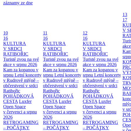
záznamy ze dne
13
17
KU
V S
10
11
12
RAT
16
16
16
Turi
KULTURA
KULTURA
KULTURA
akce
V SRDCI
V SRDCI
V SRDCI
Kam
RATIBOŘIC
RATIBOŘIC
RATIBOŘIC
srpn
Turisté zvou na své
Turisté zvou na své
Turisté zvou na své
KO
akce v srpnu 2026
akce v srpnu 2026
akce v srpnu 2026
PR
Kam za kopanou v
Kam za kopanou v
Kam za kopanou v
VÝ
srpnu
Letní koncerty
srpnu
Letní koncerty
srpnu
Letní koncerty
KO
v Rudrově mlýně –
v Rudrově mlýně –
v Rudrově mlýně –
TR
občerstvení v srdci
občerstvení v srdci
občerstvení v srdci
MO
Ratibořic
Ratibořic
Ratibořic
BA
POHÁDKOVÁ
POHÁDKOVÁ
POHÁDKOVÁ
konc
CESTA
Luxfer
CESTA
Luxfer
CESTA
Luxfer
mlýn
Open Space
Open Space
Open Space
v sr
v červenci a srpnu
v červenci a srpnu
v červenci a srpnu
PO
2026
2026
2026
CE
RETROGAMING
RETROGAMING
RETROGAMING
Ope
– POČÁTKY
– POČÁTKY
– POČÁTKY
v če