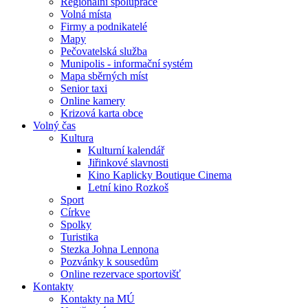
Regionální spolupráce
Volná místa
Firmy a podnikatelé
Mapy
Pečovatelská služba
Munipolis - informační systém
Mapa sběrných míst
Senior taxi
Online kamery
Krizová karta obce
Volný čas
Kultura
Kulturní kalendář
Jiřinkové slavnosti
Kino Kaplicky Boutique Cinema
Letní kino Rozkoš
Sport
Církve
Spolky
Turistika
Stezka Johna Lennona
Pozvánky k sousedům
Online rezervace sportovišť
Kontakty
Kontakty na MÚ