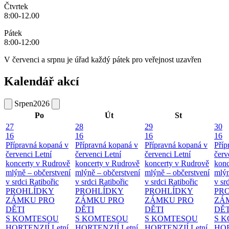
Čtvrtek
8:00-12.00
Pátek
8:00-12:00
V červenci a srpnu je úřad každý pátek pro veřejnost uzavřen
Kalendář akcí
Srpen
2026
Po
Út
St
27
28
29
30
16
16
16
16
Přípravná kopaná v
Přípravná kopaná v
Přípravná kopaná v
Příp
červenci
Letní
červenci
Letní
červenci
Letní
červ
koncerty v Rudrově
koncerty v Rudrově
koncerty v Rudrově
konc
mlýně – občerstvení
mlýně – občerstvení
mlýně – občerstvení
mlýn
v srdci Ratibořic
v srdci Ratibořic
v srdci Ratibořic
v sr
PROHLÍDKY
PROHLÍDKY
PROHLÍDKY
PR
ZÁMKU PRO
ZÁMKU PRO
ZÁMKU PRO
ZÁ
DĚTI
DĚTI
DĚTI
DĚT
S KOMTESOU
S KOMTESOU
S KOMTESOU
S 
HORTENZIÍ
Letní
HORTENZIÍ
Letní
HORTENZIÍ
Letní
HOR