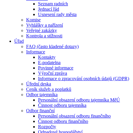
Seznam radních
Jednací řád
Usnesení rady města
Komise
Vyhlášky a nařízení
Veřejné zakázky
Kontrola a stížnosti
Úřad
FAQ (často kladené dotazy)
Informace
Kontakty
E-podatelna
Povinné informace
Výroční zpráva
Informace o zpracování osobních údajů (GDPR)
Úřední deska
Ceník služeb a poplatků
Odbor tajemníka
Personální obsazení odboru tajemníka MěÚ
Činnost odboru tajemníka
Odbor finanční
Personální obsazení odboru finančního
Činnost odboru finančního
Rozpočty
Odpadové hospodářství