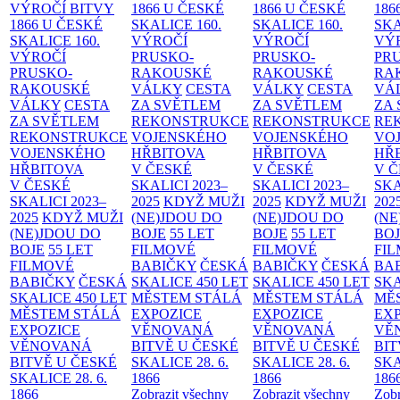
VÝROČÍ BITVY
1866 U ČESKÉ
1866 U ČESKÉ
186
1866 U ČESKÉ
SKALICE
160.
SKALICE
160.
SK
SKALICE
160.
VÝROČÍ
VÝROČÍ
VÝ
VÝROČÍ
PRUSKO-
PRUSKO-
PR
PRUSKO-
RAKOUSKÉ
RAKOUSKÉ
RA
RAKOUSKÉ
VÁLKY
CESTA
VÁLKY
CESTA
VÁ
VÁLKY
CESTA
ZA SVĚTLEM
ZA SVĚTLEM
ZA
ZA SVĚTLEM
REKONSTRUKCE
REKONSTRUKCE
RE
REKONSTRUKCE
VOJENSKÉHO
VOJENSKÉHO
VO
VOJENSKÉHO
HŘBITOVA
HŘBITOVA
HŘ
HŘBITOVA
V ČESKÉ
V ČESKÉ
V 
V ČESKÉ
SKALICI 2023–
SKALICI 2023–
SKA
SKALICI 2023–
2025
KDYŽ MUŽI
2025
KDYŽ MUŽI
202
2025
KDYŽ MUŽI
(NE)JDOU DO
(NE)JDOU DO
(NE
(NE)JDOU DO
BOJE
55 LET
BOJE
55 LET
BO
BOJE
55 LET
FILMOVÉ
FILMOVÉ
FI
FILMOVÉ
BABIČKY
ČESKÁ
BABIČKY
ČESKÁ
BA
BABIČKY
ČESKÁ
SKALICE 450 LET
SKALICE 450 LET
SKA
SKALICE 450 LET
MĚSTEM
STÁLÁ
MĚSTEM
STÁLÁ
MĚ
MĚSTEM
STÁLÁ
EXPOZICE
EXPOZICE
EX
EXPOZICE
VĚNOVANÁ
VĚNOVANÁ
VĚ
VĚNOVANÁ
BITVĚ U ČESKÉ
BITVĚ U ČESKÉ
BIT
BITVĚ U ČESKÉ
SKALICE 28. 6.
SKALICE 28. 6.
SKA
SKALICE 28. 6.
1866
1866
186
1866
Zobrazit všechny
Zobrazit všechny
Zobr