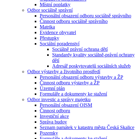
Místní poplatky
Odbor sociálně správní
Personální obsazení odboru sociálně správního
Činnost odboru sociálně správního
Matrika
Evidence obyvatel
Přestupky
Sociální poradenství
Sociálně právní ochrana dětí
Standardy kvality sociálně-právní ochrany
dětí
Adresář poskytovatelů sociálních služeb
Odbor výstavby a životního prostředí
Personální obsazení odboru výstavby a ŽP
Činnost odboru výstavby a ŽP
Územní plán
Formuláře a dokumenty ke stažení
Odbor investic a správy majetku
Personální obsazení OISM
Činnost odboru
Investiční akce
Správa budov
Seznam památek v katastru města Česká Skalice
Pozemky
Formuláře a dokumenty ke stažení