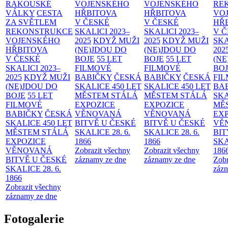
RAKOUSKÉ
VOJENSKÉHO
VOJENSKÉHO
RE
VÁLKY
CESTA
HŘBITOVA
HŘBITOVA
VO
ZA SVĚTLEM
V ČESKÉ
V ČESKÉ
HŘ
REKONSTRUKCE
SKALICI 2023–
SKALICI 2023–
V 
VOJENSKÉHO
2025
KDYŽ MUŽI
2025
KDYŽ MUŽI
SKA
HŘBITOVA
(NE)JDOU DO
(NE)JDOU DO
202
V ČESKÉ
BOJE
55 LET
BOJE
55 LET
(NE
SKALICI 2023–
FILMOVÉ
FILMOVÉ
BO
2025
KDYŽ MUŽI
BABIČKY
ČESKÁ
BABIČKY
ČESKÁ
FI
(NE)JDOU DO
SKALICE 450 LET
SKALICE 450 LET
BA
BOJE
55 LET
MĚSTEM
STÁLÁ
MĚSTEM
STÁLÁ
SKA
FILMOVÉ
EXPOZICE
EXPOZICE
MĚ
BABIČKY
ČESKÁ
VĚNOVANÁ
VĚNOVANÁ
EX
SKALICE 450 LET
BITVĚ U ČESKÉ
BITVĚ U ČESKÉ
VĚ
MĚSTEM
STÁLÁ
SKALICE 28. 6.
SKALICE 28. 6.
BIT
EXPOZICE
1866
1866
SKA
VĚNOVANÁ
Zobrazit všechny
Zobrazit všechny
186
BITVĚ U ČESKÉ
záznamy ze dne
záznamy ze dne
Zobr
SKALICE 28. 6.
zázn
1866
Zobrazit všechny
záznamy ze dne
Fotogalerie