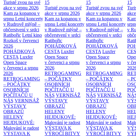
Turisté zvou na své
15
15
15
akce v srpnu 2026
Turisté zvou na své
Turisté zvou na své
Turi
Kam za kopanou v
akce v srpnu 2026
akce v srpnu 2026
akce
srpnu
Letní koncerty
Kam za kopanou v
Kam za kopanou v
Kam
v Rudrově mlýně –
srpnu
Letní koncerty
srpnu
Letní koncerty
srp
občerstvení v srdci
v Rudrově mlýně –
v Rudrově mlýně –
v Ru
Ratibořic
Letní kino
občerstvení v srdci
občerstvení v srdci
obče
Rozkoš v červenci
Ratibořic
Ratibořic
Rati
2026
POHÁDKOVÁ
POHÁDKOVÁ
PO
POHÁDKOVÁ
CESTA
Luxfer
CESTA
Luxfer
CE
CESTA
Luxfer
Open Space
Open Space
Ope
Open Space
v červenci a srpnu
v červenci a srpnu
v če
v červenci a srpnu
2026
2026
202
2026
RETROGAMING
RETROGAMING
RE
RETROGAMING
– POČÁTKY
– POČÁTKY
– 
– POČÁTKY
OSOBNÍCH
OSOBNÍCH
OS
OSOBNÍCH
POČÍTAČŮ U
POČÍTAČŮ U
PO
POČÍTAČŮ U
NÁS
VERNISÁŽ
NÁS
VERNISÁŽ
NÁ
NÁS
VERNISÁŽ
VÝSTAVY
VÝSTAVY
VÝ
VÝSTAVY
OBRAZŮ
OBRAZŮ
OB
OBRAZŮ
HELENY
HELENY
HE
HELENY
HEJDUKOVÉ:
HEJDUKOVÉ:
HE
HEJDUKOVÉ:
Malování je radost
Malování je radost
Malo
Malování je radost
VÝSTAVA K
VÝSTAVA K
VÝ
VÝSTAVA K
VÝROČÍ BITVY
VÝROČÍ BITVY
VÝ