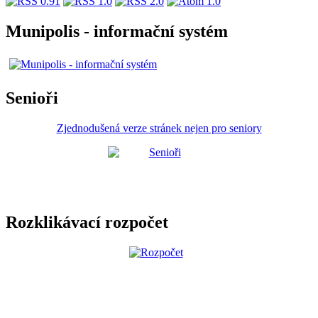
Munipolis - informační systém
Senioři
Zjednodušená verze stránek nejen pro seniory
Rozklikávací rozpočet