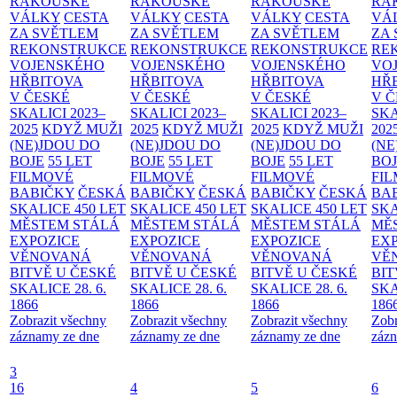
RAKOUSKÉ
RAKOUSKÉ
RAKOUSKÉ
RA
VÁLKY
CESTA
VÁLKY
CESTA
VÁLKY
CESTA
VÁ
ZA SVĚTLEM
ZA SVĚTLEM
ZA SVĚTLEM
ZA
REKONSTRUKCE
REKONSTRUKCE
REKONSTRUKCE
RE
VOJENSKÉHO
VOJENSKÉHO
VOJENSKÉHO
VO
HŘBITOVA
HŘBITOVA
HŘBITOVA
HŘ
V ČESKÉ
V ČESKÉ
V ČESKÉ
V 
SKALICI 2023–
SKALICI 2023–
SKALICI 2023–
SKA
2025
KDYŽ MUŽI
2025
KDYŽ MUŽI
2025
KDYŽ MUŽI
202
(NE)JDOU DO
(NE)JDOU DO
(NE)JDOU DO
(NE
BOJE
55 LET
BOJE
55 LET
BOJE
55 LET
BO
FILMOVÉ
FILMOVÉ
FILMOVÉ
FI
BABIČKY
ČESKÁ
BABIČKY
ČESKÁ
BABIČKY
ČESKÁ
BA
SKALICE 450 LET
SKALICE 450 LET
SKALICE 450 LET
SKA
MĚSTEM
STÁLÁ
MĚSTEM
STÁLÁ
MĚSTEM
STÁLÁ
MĚ
EXPOZICE
EXPOZICE
EXPOZICE
EX
VĚNOVANÁ
VĚNOVANÁ
VĚNOVANÁ
VĚ
BITVĚ U ČESKÉ
BITVĚ U ČESKÉ
BITVĚ U ČESKÉ
BIT
SKALICE 28. 6.
SKALICE 28. 6.
SKALICE 28. 6.
SKA
1866
1866
1866
186
Zobrazit všechny
Zobrazit všechny
Zobrazit všechny
Zobr
záznamy ze dne
záznamy ze dne
záznamy ze dne
zázn
3
16
4
5
6