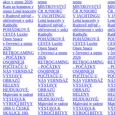
akce v srpnu 2026
srpnu
srpnu
srpn
Kam za kopanou v
MISTROVSTVÍ
MISTROVSTVÍ
MI
srpnu
Letní koncerty
ČR JUNIORŮ
ČR JUNIORŮ
ČR 
v Rudrově mlýně –
V JACHTINGU
V JACHTINGU
V 
občerstvení v srdci
Letní koncerty v
Letní koncerty v
Letn
Ratibořic
Rudrově mlýně –
Rudrově mlýně –
Rud
POHÁDKOVÁ
občerstvení v srdci
občerstvení v srdci
obče
CESTA
Luxfer
Ratibořic
Ratibořic
Rati
Open Space
POHÁDKOVÁ
POHÁDKOVÁ
PO
v červenci a srpnu
CESTA
Luxfer
CESTA
Luxfer
CE
2026
Open Space
Open Space
Ope
RETROGAMING
v červenci a srpnu
v červenci a srpnu
v če
– POČÁTKY
2026
2026
202
OSOBNÍCH
RETROGAMING
RETROGAMING
RE
POČÍTAČŮ U
– POČÁTKY
– POČÁTKY
– 
NÁS
VERNISÁŽ
OSOBNÍCH
OSOBNÍCH
OS
VÝSTAVY
POČÍTAČŮ U
POČÍTAČŮ U
PO
OBRAZŮ
NÁS
VERNISÁŽ
NÁS
VERNISÁŽ
NÁ
HELENY
VÝSTAVY
VÝSTAVY
VÝ
HEJDUKOVÉ:
OBRAZŮ
OBRAZŮ
OB
Malování je radost
HELENY
HELENY
HE
VÝSTAVA K
HEJDUKOVÉ:
HEJDUKOVÉ:
HE
VÝROČÍ BITVY
Malování je radost
Malování je radost
Malo
1866 U ČESKÉ
VÝSTAVA K
VÝSTAVA K
VÝ
SKALICE
160.
VÝROČÍ BITVY
VÝROČÍ BITVY
VÝ