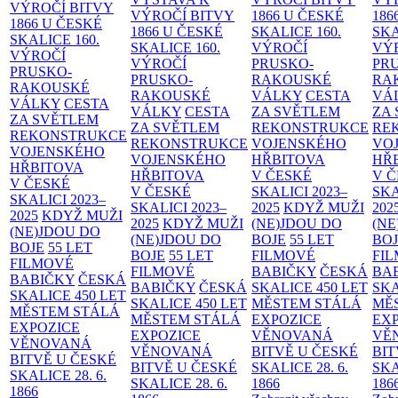
VÝROČÍ BITVY
VÝROČÍ BITVY
1866 U ČESKÉ
186
1866 U ČESKÉ
1866 U ČESKÉ
SKALICE
160.
SK
SKALICE
160.
SKALICE
160.
VÝROČÍ
VÝ
VÝROČÍ
VÝROČÍ
PRUSKO-
PR
PRUSKO-
PRUSKO-
RAKOUSKÉ
RA
RAKOUSKÉ
RAKOUSKÉ
VÁLKY
CESTA
VÁ
VÁLKY
CESTA
VÁLKY
CESTA
ZA SVĚTLEM
ZA
ZA SVĚTLEM
ZA SVĚTLEM
REKONSTRUKCE
RE
REKONSTRUKCE
REKONSTRUKCE
VOJENSKÉHO
VO
VOJENSKÉHO
VOJENSKÉHO
HŘBITOVA
HŘ
HŘBITOVA
HŘBITOVA
V ČESKÉ
V 
V ČESKÉ
V ČESKÉ
SKALICI 2023–
SKA
SKALICI 2023–
SKALICI 2023–
2025
KDYŽ MUŽI
202
2025
KDYŽ MUŽI
2025
KDYŽ MUŽI
(NE)JDOU DO
(NE
(NE)JDOU DO
(NE)JDOU DO
BOJE
55 LET
BO
BOJE
55 LET
BOJE
55 LET
FILMOVÉ
FI
FILMOVÉ
FILMOVÉ
BABIČKY
ČESKÁ
BA
BABIČKY
ČESKÁ
BABIČKY
ČESKÁ
SKALICE 450 LET
SKA
SKALICE 450 LET
SKALICE 450 LET
MĚSTEM
STÁLÁ
MĚ
MĚSTEM
STÁLÁ
MĚSTEM
STÁLÁ
EXPOZICE
EX
EXPOZICE
EXPOZICE
VĚNOVANÁ
VĚ
VĚNOVANÁ
VĚNOVANÁ
BITVĚ U ČESKÉ
BIT
BITVĚ U ČESKÉ
BITVĚ U ČESKÉ
SKALICE 28. 6.
SKA
SKALICE 28. 6.
SKALICE 28. 6.
1866
186
1866