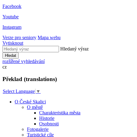
Facebook
Youtube
Instagram
Verze pro seniory
Mapa webu
Vytisknout
Hledaný výraz
Hledat
rozšířené vyhledávání
cz
Překlad (translations)
Select Language
▼
O České Skalici
O městě
Charakteristika města
Historie
Osobnosti
Fotogalerie
Turistické cíle