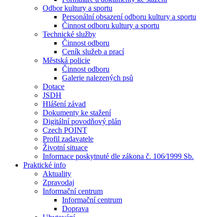
Odbor kultury a sportu
Personální obsazení odboru kultury a sportu
Činnost odboru kultury a sportu
Technické služby
Činnost odboru
Ceník služeb a prací
Městská policie
Činnost odboru
Galerie nalezených psů
Dotace
JSDH
Hlášení závad
Dokumenty ke stažení
Digitální povodňový plán
Czech POINT
Profil zadavatele
Životní situace
Informace poskytnuté dle zákona č. 106⁄1999 Sb.
Praktické info
Aktuality
Zpravodaj
Informační centrum
Informační centrum
Doprava