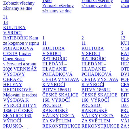
1866
Zobrazit všechny
Zobr
Zobrazit všechny
Zobrazit všechny
záznamy ze dne
zázn
záznamy ze dne
záznamy ze dne
31
13
KULTURA
V SRDCI
3
RATIBOŘIC
Kam
1
2
12
za kopanou v srpnu
11
11
KU
POHÁDKOVÁ
KULTURA
KULTURA
V S
CESTA
Luxfer
V SRDCI
V SRDCI
RAT
Open Space
RATIBOŘIC
RATIBOŘIC
HLE
v červenci a srpnu
HLEDÁNÍ –
HLEDÁNÍ –
HĽ
2026
VERNISÁŽ
HĽADANIE
HĽADANIE
OT
VÝSTAVY
POHÁDKOVÁ
POHÁDKOVÁ
DV
OBRAZŮ
CESTA
VÝSTAVA
CESTA
VÝSTAVA
PO
HELENY
K VÝROČÍ
K VÝROČÍ
CE
HEJDUKOVÉ:
BITVY 1866 U
BITVY 1866 U
K 
Malování je radost
ČESKÉ SKALICE
ČESKÉ SKALICE
BIT
VÝSTAVA K
160. VÝROČÍ
160. VÝROČÍ
ČES
VÝROČÍ BITVY
PRUSKO-
PRUSKO-
160
1866 U ČESKÉ
RAKOUSKÉ
RAKOUSKÉ
PR
SKALICE
160.
VÁLKY
CESTA
VÁLKY
CESTA
RA
VÝROČÍ
ZA SVĚTLEM
ZA SVĚTLEM
VÁ
PRUSKO-
REKONSTRUKCE
REKONSTRUKCE
ZA