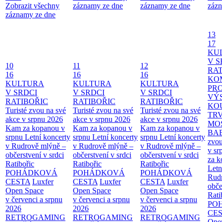
Zobrazit všechny
záznamy ze dne
záznamy ze dne
zázn
záznamy ze dne
13
17
KU
V S
10
11
12
RAT
16
16
16
KO
KULTURA
KULTURA
KULTURA
PR
V SRDCI
V SRDCI
V SRDCI
VÝ
RATIBOŘIC
RATIBOŘIC
RATIBOŘIC
KO
Turisté zvou na své
Turisté zvou na své
Turisté zvou na své
TR
akce v srpnu 2026
akce v srpnu 2026
akce v srpnu 2026
MO
Kam za kopanou v
Kam za kopanou v
Kam za kopanou v
BA
srpnu
Letní koncerty
srpnu
Letní koncerty
srpnu
Letní koncerty
zvou
v Rudrově mlýně –
v Rudrově mlýně –
v Rudrově mlýně –
v sr
občerstvení v srdci
občerstvení v srdci
občerstvení v srdci
za k
Ratibořic
Ratibořic
Ratibořic
Letn
POHÁDKOVÁ
POHÁDKOVÁ
POHÁDKOVÁ
Rud
CESTA
Luxfer
CESTA
Luxfer
CESTA
Luxfer
obče
Open Space
Open Space
Open Space
Rati
v červenci a srpnu
v červenci a srpnu
v červenci a srpnu
PO
2026
2026
2026
CE
RETROGAMING
RETROGAMING
RETROGAMING
Ope