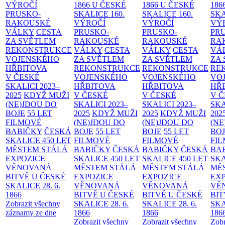
VÝROČÍ
1866 U ČESKÉ
1866 U ČESKÉ
186
PRUSKO-
SKALICE
160.
SKALICE
160.
SK
RAKOUSKÉ
VÝROČÍ
VÝROČÍ
VÝ
VÁLKY
CESTA
PRUSKO-
PRUSKO-
PR
ZA SVĚTLEM
RAKOUSKÉ
RAKOUSKÉ
RA
REKONSTRUKCE
VÁLKY
CESTA
VÁLKY
CESTA
VÁ
VOJENSKÉHO
ZA SVĚTLEM
ZA SVĚTLEM
ZA
HŘBITOVA
REKONSTRUKCE
REKONSTRUKCE
RE
V ČESKÉ
VOJENSKÉHO
VOJENSKÉHO
VO
SKALICI 2023–
HŘBITOVA
HŘBITOVA
HŘ
2025
KDYŽ MUŽI
V ČESKÉ
V ČESKÉ
V 
(NE)JDOU DO
SKALICI 2023–
SKALICI 2023–
SKA
BOJE
55 LET
2025
KDYŽ MUŽI
2025
KDYŽ MUŽI
202
FILMOVÉ
(NE)JDOU DO
(NE)JDOU DO
(NE
BABIČKY
ČESKÁ
BOJE
55 LET
BOJE
55 LET
BO
SKALICE 450 LET
FILMOVÉ
FILMOVÉ
FI
MĚSTEM
STÁLÁ
BABIČKY
ČESKÁ
BABIČKY
ČESKÁ
BA
EXPOZICE
SKALICE 450 LET
SKALICE 450 LET
SKA
VĚNOVANÁ
MĚSTEM
STÁLÁ
MĚSTEM
STÁLÁ
MĚ
BITVĚ U ČESKÉ
EXPOZICE
EXPOZICE
EX
SKALICE 28. 6.
VĚNOVANÁ
VĚNOVANÁ
VĚ
1866
BITVĚ U ČESKÉ
BITVĚ U ČESKÉ
BIT
Zobrazit všechny
SKALICE 28. 6.
SKALICE 28. 6.
SKA
záznamy ze dne
1866
1866
186
Zobrazit všechny
Zobrazit všechny
Zobr