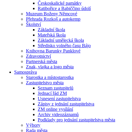
Českoskalické památky
Ratibořice a Babiččino údolí
Muzeum Boženy Němcové
Přehrada Rozkoš a autokemp
Školství
Základní škola
Mateřská škola
Základní umělecká škola
Středisko volného času Bájo
Knihovna Barunky Panklové
Zdravotnictví
Partnerská města
Znak, vlajka a logo města
Samospráva
Starostka a místostarostka
Zastupitelstvo města
Seznam zastupitelů
Jednací řád ZM
Usnesení zastupitelstva
Zápisy z jednání zastupitelstva
ZM online vysílání
Archiv videozáznamů
Podklady pro jednání zastupitelstva města
Výbory
Rada města