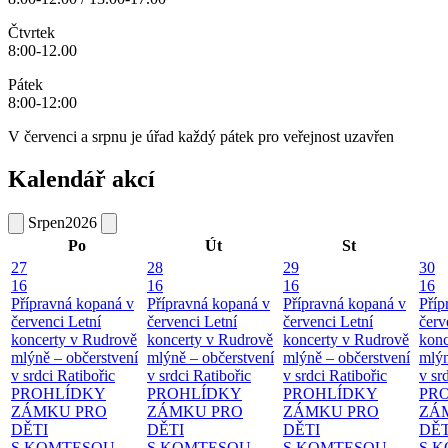
Čtvrtek
8:00-12.00
Pátek
8:00-12:00
V červenci a srpnu je úřad každý pátek pro veřejnost uzavřen
Kalendář akcí
Srpen
2026
Po
Út
St
27
28
29
30
16
16
16
16
Přípravná kopaná v
Přípravná kopaná v
Přípravná kopaná v
Příp
červenci
Letní
červenci
Letní
červenci
Letní
červ
koncerty v Rudrově
koncerty v Rudrově
koncerty v Rudrově
konc
mlýně – občerstvení
mlýně – občerstvení
mlýně – občerstvení
mlýn
v srdci Ratibořic
v srdci Ratibořic
v srdci Ratibořic
v sr
PROHLÍDKY
PROHLÍDKY
PROHLÍDKY
PR
ZÁMKU PRO
ZÁMKU PRO
ZÁMKU PRO
ZÁ
DĚTI
DĚTI
DĚTI
DĚT
S KOMTESOU
S KOMTESOU
S KOMTESOU
S 