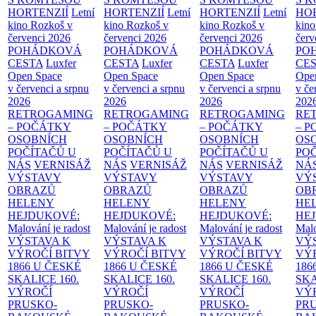
HORTENZIÍ
Letní
HORTENZIÍ
Letní
HORTENZIÍ
Letní
HOR
kino Rozkoš v
kino Rozkoš v
kino Rozkoš v
kino
červenci 2026
červenci 2026
červenci 2026
červ
POHÁDKOVÁ
POHÁDKOVÁ
POHÁDKOVÁ
PO
CESTA
Luxfer
CESTA
Luxfer
CESTA
Luxfer
CE
Open Space
Open Space
Open Space
Ope
v červenci a srpnu
v červenci a srpnu
v červenci a srpnu
v če
2026
2026
2026
202
RETROGAMING
RETROGAMING
RETROGAMING
RE
– POČÁTKY
– POČÁTKY
– POČÁTKY
– 
OSOBNÍCH
OSOBNÍCH
OSOBNÍCH
OS
POČÍTAČŮ U
POČÍTAČŮ U
POČÍTAČŮ U
PO
NÁS
VERNISÁŽ
NÁS
VERNISÁŽ
NÁS
VERNISÁŽ
NÁ
VÝSTAVY
VÝSTAVY
VÝSTAVY
VÝ
OBRAZŮ
OBRAZŮ
OBRAZŮ
OB
HELENY
HELENY
HELENY
HE
HEJDUKOVÉ:
HEJDUKOVÉ:
HEJDUKOVÉ:
HE
Malování je radost
Malování je radost
Malování je radost
Malo
VÝSTAVA K
VÝSTAVA K
VÝSTAVA K
VÝ
VÝROČÍ BITVY
VÝROČÍ BITVY
VÝROČÍ BITVY
VÝ
1866 U ČESKÉ
1866 U ČESKÉ
1866 U ČESKÉ
186
SKALICE
160.
SKALICE
160.
SKALICE
160.
SK
VÝROČÍ
VÝROČÍ
VÝROČÍ
VÝ
PRUSKO-
PRUSKO-
PRUSKO-
PR