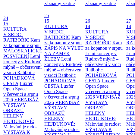
záznamy ze dne
záznamy ze dne
zázn
25
24
15
26
27
15
KULTURA
14
14
KULTURA
V SRDCI
KULTURA
KU
V SRDCI
RATIBOŘIC
Kam
V SRDCI
V S
RATIBOŘIC
Kam
za kopanou v srpnu
RATIBOŘIC
Kam
RAT
za kopanou v srpnu
ZÁPIS NA VÝLET
za kopanou v srpnu
za k
MALOSKALICKÉ
NA ZÁMEK
Letní koncerty v
Letn
POSVÍCENÍ
Letní
ŽLEBY
Letní
Rudrově mlýně –
Rud
koncerty v Rudrově
koncerty v Rudrově
občerstvení v srdci
obče
mlýně – občerstvení
mlýně – občerstvení
Ratibořic
Rati
v srdci Ratibořic
v srdci Ratibořic
POHÁDKOVÁ
PO
POHÁDKOVÁ
POHÁDKOVÁ
CESTA
Luxfer
CE
CESTA
Luxfer
CESTA
Luxfer
Open Space
Ope
Open Space
Open Space
v červenci a srpnu
v če
v červenci a srpnu
v červenci a srpnu
2026
VERNISÁŽ
202
2026
VERNISÁŽ
2026
VERNISÁŽ
VÝSTAVY
VÝ
VÝSTAVY
VÝSTAVY
OBRAZŮ
OB
OBRAZŮ
OBRAZŮ
HELENY
HE
HELENY
HELENY
HEJDUKOVÉ:
HE
HEJDUKOVÉ:
HEJDUKOVÉ:
Malování je radost
Malo
Malování je radost
Malování je radost
VÝSTAVA K
VÝ
VÝSTAVA K
VÝSTAVA K
VÝROČÍ BITVY
VÝ