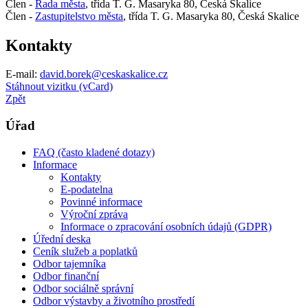
Člen -
Rada města
, třída T. G. Masaryka 80, Česká Skalice
Člen -
Zastupitelstvo města
, třída T. G. Masaryka 80, Česká Skalice
Kontakty
E-mail:
david.borek@ceskaskalice.cz
Stáhnout vizitku (vCard)
Zpět
Úřad
FAQ (často kladené dotazy)
Informace
Kontakty
E-podatelna
Povinné informace
Výroční zpráva
Informace o zpracování osobních údajů (GDPR)
Úřední deska
Ceník služeb a poplatků
Odbor tajemníka
Odbor finanční
Odbor sociálně správní
Odbor výstavby a životního prostředí