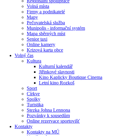
Regionální spolupráce
Volná místa
Firmy a podnikatelé
Mapy
Pečovatelská služba
Munipolis - informační systém
Mapa sběrných míst
Senior taxi
Online kamery
Krizová karta obce
Volný čas
Kultura
Kulturní kalendář
Jiřinkové slavnosti
Kino Kaplicky Boutique Cinema
Letní kino Rozkoš
Sport
Církve
Spolky
Turistika
Stezka Johna Lennona
Pozvánky k sousedům
Online rezervace sportovišť
Kontakty
Kontakty na MÚ