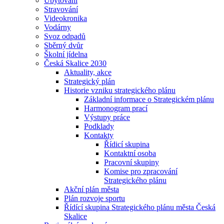
Ubytování
Stravování
Videokronika
Vodárny
Svoz odpadů
Sběrný dvůr
Školní jídelna
Česká Skalice 2030
Aktuality, akce
Strategický plán
Historie vzniku strategického plánu
Základní informace o Strategickém plánu
Harmonogram prací
Výstupy práce
Podklady
Kontakty
Řídicí skupina
Kontaktní osoba
Pracovní skupiny
Komise pro zpracování
Strategického plánu
Akční plán města
Plán rozvoje sportu
Řídící skupina Strategického plánu města Česká
Skalice