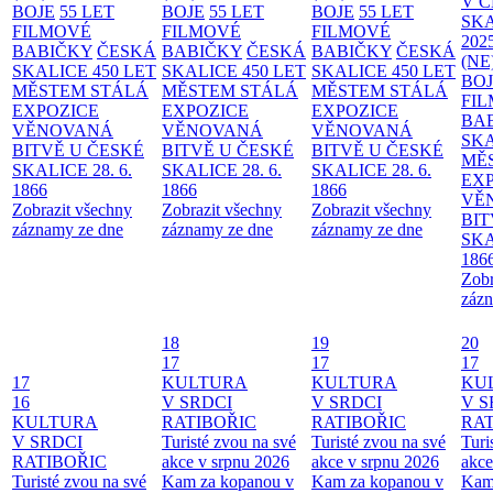
V 
BOJE
55 LET
BOJE
55 LET
BOJE
55 LET
SKA
FILMOVÉ
FILMOVÉ
FILMOVÉ
202
BABIČKY
ČESKÁ
BABIČKY
ČESKÁ
BABIČKY
ČESKÁ
(NE
SKALICE 450 LET
SKALICE 450 LET
SKALICE 450 LET
BO
MĚSTEM
STÁLÁ
MĚSTEM
STÁLÁ
MĚSTEM
STÁLÁ
FI
EXPOZICE
EXPOZICE
EXPOZICE
BA
VĚNOVANÁ
VĚNOVANÁ
VĚNOVANÁ
SKA
BITVĚ U ČESKÉ
BITVĚ U ČESKÉ
BITVĚ U ČESKÉ
MĚ
SKALICE 28. 6.
SKALICE 28. 6.
SKALICE 28. 6.
EX
1866
1866
1866
VĚ
Zobrazit všechny
Zobrazit všechny
Zobrazit všechny
BIT
záznamy ze dne
záznamy ze dne
záznamy ze dne
SKA
186
Zobr
zázn
18
19
20
17
17
17
17
KULTURA
KULTURA
KU
16
V SRDCI
V SRDCI
V S
KULTURA
RATIBOŘIC
RATIBOŘIC
RAT
V SRDCI
Turisté zvou na své
Turisté zvou na své
Turi
RATIBOŘIC
akce v srpnu 2026
akce v srpnu 2026
akce
Turisté zvou na své
Kam za kopanou v
Kam za kopanou v
Kam