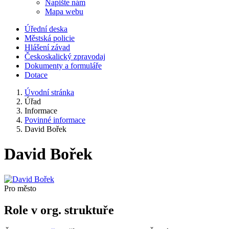
Napište nám
Mapa webu
Úřední deska
Městská policie
Hlášení závad
Českoskalický zpravodaj
Dokumenty a formuláře
Dotace
Úvodní stránka
Úřad
Informace
Povinné informace
David Bořek
David Bořek
Pro město
Role v org. struktuře