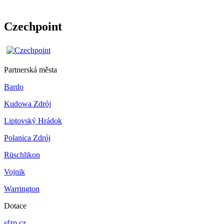
Czechpoint
Partnerská města
Bardo
Kudowa Zdrój
Liptovský Hrádok
Polanica Zdrój
Rüschlikon
Vojnik
Warrington
Dotace
sfzp.cz