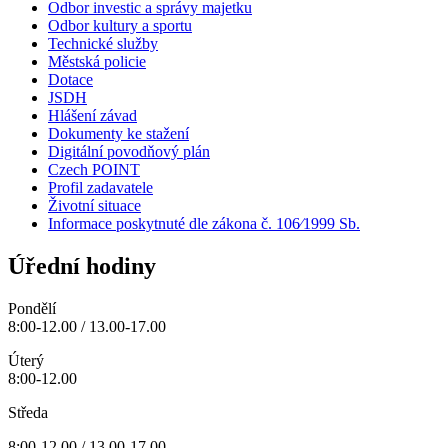
Odbor investic a správy majetku
Odbor kultury a sportu
Technické služby
Městská policie
Dotace
JSDH
Hlášení závad
Dokumenty ke stažení
Digitální povodňový plán
Czech POINT
Profil zadavatele
Životní situace
Informace poskytnuté dle zákona č. 106⁄1999 Sb.
Úřední hodiny
Pondělí
8:00-12.00 / 13.00-17.00
Úterý
8:00-12.00
Středa
8:00-12.00 / 13.00-17.00