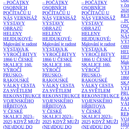
– POČÁTKY
– POČÁTKY
– POČÁTKY
v če
OSOBNÍCH
OSOBNÍCH
OSOBNÍCH
202
POČÍTAČŮ U
POČÍTAČŮ U
POČÍTAČŮ U
RE
NÁS
VERNISÁŽ
NÁS
VERNISÁŽ
NÁS
VERNISÁŽ
– 
VÝSTAVY
VÝSTAVY
VÝSTAVY
OS
OBRAZŮ
OBRAZŮ
OBRAZŮ
PO
HELENY
HELENY
HELENY
NÁ
HEJDUKOVÉ:
HEJDUKOVÉ:
HEJDUKOVÉ:
VÝ
Malování je radost
Malování je radost
Malování je radost
OB
VÝSTAVA K
VÝSTAVA K
VÝSTAVA K
HE
VÝROČÍ BITVY
VÝROČÍ BITVY
VÝROČÍ BITVY
HE
1866 U ČESKÉ
1866 U ČESKÉ
1866 U ČESKÉ
Malo
SKALICE
160.
SKALICE
160.
SKALICE
160.
VÝ
VÝROČÍ
VÝROČÍ
VÝROČÍ
VÝ
PRUSKO-
PRUSKO-
PRUSKO-
186
RAKOUSKÉ
RAKOUSKÉ
RAKOUSKÉ
SK
VÁLKY
CESTA
VÁLKY
CESTA
VÁLKY
CESTA
VÝ
ZA SVĚTLEM
ZA SVĚTLEM
ZA SVĚTLEM
PR
REKONSTRUKCE
REKONSTRUKCE
REKONSTRUKCE
RA
VOJENSKÉHO
VOJENSKÉHO
VOJENSKÉHO
VÁ
HŘBITOVA
HŘBITOVA
HŘBITOVA
ZA
V ČESKÉ
V ČESKÉ
V ČESKÉ
RE
SKALICI 2023–
SKALICI 2023–
SKALICI 2023–
VO
2025
KDYŽ MUŽI
2025
KDYŽ MUŽI
2025
KDYŽ MUŽI
HŘ
(NE)JDOU DO
(NE)JDOU DO
(NE)JDOU DO