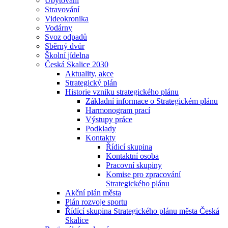
Ubytování
Stravování
Videokronika
Vodárny
Svoz odpadů
Sběrný dvůr
Školní jídelna
Česká Skalice 2030
Aktuality, akce
Strategický plán
Historie vzniku strategického plánu
Základní informace o Strategickém plánu
Harmonogram prací
Výstupy práce
Podklady
Kontakty
Řídicí skupina
Kontaktní osoba
Pracovní skupiny
Komise pro zpracování
Strategického plánu
Akční plán města
Plán rozvoje sportu
Řídící skupina Strategického plánu města Česká
Skalice