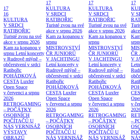
17
17
17
17
KULTURA
KULTURA
KU
16
V SRDCI
V SRDCI
V S
KULTURA
RATIBOŘIC
RATIBOŘIC
RAT
V SRDCI
Turisté zvou na své
Turisté zvou na své
Turi
RATIBOŘIC
akce v srpnu 2026
akce v srpnu 2026
akce
Turisté zvou na své
Kam za kopanou v
Kam za kopanou v
Kam
akce v srpnu 2026
srpnu
srpnu
srpn
Kam za kopanou v
MISTROVSTVÍ
MISTROVSTVÍ
MI
srpnu
Letní koncerty
ČR JUNIORŮ
ČR JUNIORŮ
ČR 
v Rudrově mlýně –
V JACHTINGU
V JACHTINGU
V 
občerstvení v srdci
Letní koncerty v
Letní koncerty v
Letn
Ratibořic
Rudrově mlýně –
Rudrově mlýně –
Rud
POHÁDKOVÁ
občerstvení v srdci
občerstvení v srdci
obče
CESTA
Luxfer
Ratibořic
Ratibořic
Rati
Open Space
POHÁDKOVÁ
POHÁDKOVÁ
PO
v červenci a srpnu
CESTA
Luxfer
CESTA
Luxfer
CE
2026
Open Space
Open Space
Ope
RETROGAMING
v červenci a srpnu
v červenci a srpnu
v če
– POČÁTKY
2026
2026
202
OSOBNÍCH
RETROGAMING
RETROGAMING
RE
POČÍTAČŮ U
– POČÁTKY
– POČÁTKY
– 
NÁS
VERNISÁŽ
OSOBNÍCH
OSOBNÍCH
OS
VÝSTAVY
POČÍTAČŮ U
POČÍTAČŮ U
PO
OBRAZŮ
NÁS
VERNISÁŽ
NÁS
VERNISÁŽ
NÁ