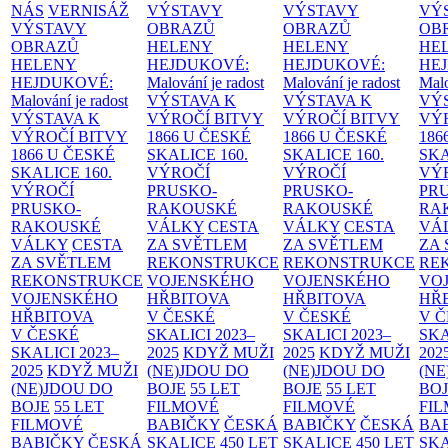
NÁS
VERNISÁŽ
VÝSTAVY
VÝSTAVY
VÝ
VÝSTAVY
OBRAZŮ
OBRAZŮ
OB
OBRAZŮ
HELENY
HELENY
HE
HELENY
HEJDUKOVÉ:
HEJDUKOVÉ:
HE
HEJDUKOVÉ:
Malování je radost
Malování je radost
Malo
Malování je radost
VÝSTAVA K
VÝSTAVA K
VÝ
VÝSTAVA K
VÝROČÍ BITVY
VÝROČÍ BITVY
VÝ
VÝROČÍ BITVY
1866 U ČESKÉ
1866 U ČESKÉ
186
1866 U ČESKÉ
SKALICE
160.
SKALICE
160.
SK
SKALICE
160.
VÝROČÍ
VÝROČÍ
VÝ
VÝROČÍ
PRUSKO-
PRUSKO-
PR
PRUSKO-
RAKOUSKÉ
RAKOUSKÉ
RA
RAKOUSKÉ
VÁLKY
CESTA
VÁLKY
CESTA
VÁ
VÁLKY
CESTA
ZA SVĚTLEM
ZA SVĚTLEM
ZA
ZA SVĚTLEM
REKONSTRUKCE
REKONSTRUKCE
RE
REKONSTRUKCE
VOJENSKÉHO
VOJENSKÉHO
VO
VOJENSKÉHO
HŘBITOVA
HŘBITOVA
HŘ
HŘBITOVA
V ČESKÉ
V ČESKÉ
V 
V ČESKÉ
SKALICI 2023–
SKALICI 2023–
SKA
SKALICI 2023–
2025
KDYŽ MUŽI
2025
KDYŽ MUŽI
202
2025
KDYŽ MUŽI
(NE)JDOU DO
(NE)JDOU DO
(NE
(NE)JDOU DO
BOJE
55 LET
BOJE
55 LET
BO
BOJE
55 LET
FILMOVÉ
FILMOVÉ
FI
FILMOVÉ
BABIČKY
ČESKÁ
BABIČKY
ČESKÁ
BA
BABIČKY
ČESKÁ
SKALICE 450 LET
SKALICE 450 LET
SKA