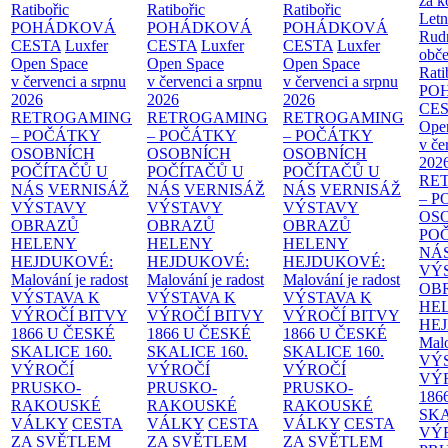
za k
Ratibořic
Ratibořic
Ratibořic
Letn
POHÁDKOVÁ
POHÁDKOVÁ
POHÁDKOVÁ
Rud
CESTA
Luxfer
CESTA
Luxfer
CESTA
Luxfer
obče
Open Space
Open Space
Open Space
Rati
v červenci a srpnu
v červenci a srpnu
v červenci a srpnu
PO
2026
2026
2026
CE
RETROGAMING
RETROGAMING
RETROGAMING
Ope
– POČÁTKY
– POČÁTKY
– POČÁTKY
v če
OSOBNÍCH
OSOBNÍCH
OSOBNÍCH
202
POČÍTAČŮ U
POČÍTAČŮ U
POČÍTAČŮ U
RE
NÁS
VERNISÁŽ
NÁS
VERNISÁŽ
NÁS
VERNISÁŽ
– 
VÝSTAVY
VÝSTAVY
VÝSTAVY
OS
OBRAZŮ
OBRAZŮ
OBRAZŮ
PO
HELENY
HELENY
HELENY
NÁ
HEJDUKOVÉ:
HEJDUKOVÉ:
HEJDUKOVÉ:
VÝ
Malování je radost
Malování je radost
Malování je radost
OB
VÝSTAVA K
VÝSTAVA K
VÝSTAVA K
HE
VÝROČÍ BITVY
VÝROČÍ BITVY
VÝROČÍ BITVY
HE
1866 U ČESKÉ
1866 U ČESKÉ
1866 U ČESKÉ
Malo
SKALICE
160.
SKALICE
160.
SKALICE
160.
VÝ
VÝROČÍ
VÝROČÍ
VÝROČÍ
VÝ
PRUSKO-
PRUSKO-
PRUSKO-
186
RAKOUSKÉ
RAKOUSKÉ
RAKOUSKÉ
SK
VÁLKY
CESTA
VÁLKY
CESTA
VÁLKY
CESTA
VÝ
ZA SVĚTLEM
ZA SVĚTLEM
ZA SVĚTLEM