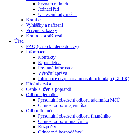
Seznam radních
Jednací řád
Usnesení rady města
Komise
Vyhlášky a nařízení
Veřejné zakázky
Kontrola a stížnosti
Úřad
FAQ (často kladené dotazy)
Informace
Kontakty
E-podatelna
Povinné informace
Výroční zpráva
Informace o zpracování osobních údajů (GDPR)
Úřední deska
Ceník služeb a poplatků
Odbor tajemníka
Personální obsazení odboru tajemníka MěÚ
Činnost odboru tajemníka
Odbor finanční
Personální obsazení odboru finančního
Činnost odboru finančního
Rozpočty
Odpadové hospodářství