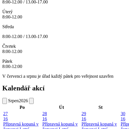
8:00-12.00 / 13.00-17.00
Úterý
8:00-12.00
Středa
8:00-12.00 / 13.00-17.00
Čtvrtek
8:00-12.00
Pátek
8:00-12:00
V červenci a srpnu je úřad každý pátek pro veřejnost uzavřen
Kalendář akcí
Srpen
2026
Po
Út
St
27
28
29
30
16
16
16
16
Přípravná kopaná v
Přípravná kopaná v
Přípravná kopaná v
Příp