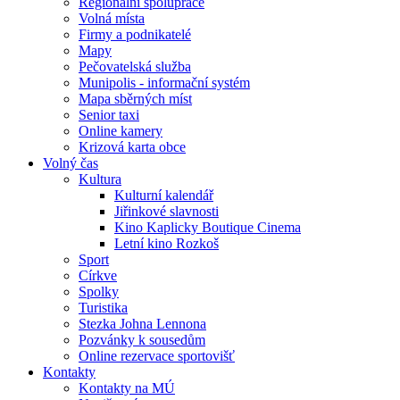
Regionální spolupráce
Volná místa
Firmy a podnikatelé
Mapy
Pečovatelská služba
Munipolis - informační systém
Mapa sběrných míst
Senior taxi
Online kamery
Krizová karta obce
Volný čas
Kultura
Kulturní kalendář
Jiřinkové slavnosti
Kino Kaplicky Boutique Cinema
Letní kino Rozkoš
Sport
Církve
Spolky
Turistika
Stezka Johna Lennona
Pozvánky k sousedům
Online rezervace sportovišť
Kontakty
Kontakty na MÚ