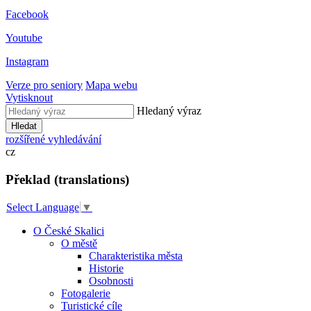
Facebook
Youtube
Instagram
Verze pro seniory
Mapa webu
Vytisknout
Hledaný výraz
Hledat
rozšířené vyhledávání
cz
Překlad (translations)
Select Language
▼
O České Skalici
O městě
Charakteristika města
Historie
Osobnosti
Fotogalerie
Turistické cíle