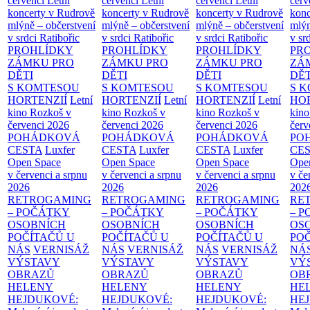
červenci
Letní
červenci
Letní
červenci
Letní
červ
koncerty v Rudrově
koncerty v Rudrově
koncerty v Rudrově
konc
mlýně – občerstvení
mlýně – občerstvení
mlýně – občerstvení
mlýn
v srdci Ratibořic
v srdci Ratibořic
v srdci Ratibořic
v sr
PROHLÍDKY
PROHLÍDKY
PROHLÍDKY
PR
ZÁMKU PRO
ZÁMKU PRO
ZÁMKU PRO
ZÁ
DĚTI
DĚTI
DĚTI
DĚT
S KOMTESOU
S KOMTESOU
S KOMTESOU
S 
HORTENZIÍ
Letní
HORTENZIÍ
Letní
HORTENZIÍ
Letní
HOR
kino Rozkoš v
kino Rozkoš v
kino Rozkoš v
kino
červenci 2026
červenci 2026
červenci 2026
červ
POHÁDKOVÁ
POHÁDKOVÁ
POHÁDKOVÁ
PO
CESTA
Luxfer
CESTA
Luxfer
CESTA
Luxfer
CE
Open Space
Open Space
Open Space
Ope
v červenci a srpnu
v červenci a srpnu
v červenci a srpnu
v če
2026
2026
2026
202
RETROGAMING
RETROGAMING
RETROGAMING
RE
– POČÁTKY
– POČÁTKY
– POČÁTKY
– 
OSOBNÍCH
OSOBNÍCH
OSOBNÍCH
OS
POČÍTAČŮ U
POČÍTAČŮ U
POČÍTAČŮ U
PO
NÁS
VERNISÁŽ
NÁS
VERNISÁŽ
NÁS
VERNISÁŽ
NÁ
VÝSTAVY
VÝSTAVY
VÝSTAVY
VÝ
OBRAZŮ
OBRAZŮ
OBRAZŮ
OB
HELENY
HELENY
HELENY
HE
HEJDUKOVÉ:
HEJDUKOVÉ:
HEJDUKOVÉ:
HE