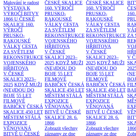
Malování je radost
ČESKÉ SKALICE
ČESKÉ SKALICE
BIT
VÝSTAVA K
160. VÝROČÍ
160. VÝROČÍ
ČES
VÝROČÍ BITVY
PRUSKO-
PRUSKO-
160
1866 U ČESKÉ
RAKOUSKÉ
RAKOUSKÉ
PR
SKALICE
160.
VÁLKY
CESTA
VÁLKY
CESTA
RA
VÝROČÍ
ZA SVĚTLEM
ZA SVĚTLEM
VÁ
PRUSKO-
REKONSTRUKCE
REKONSTRUKCE
ZA
RAKOUSKÉ
VOJENSKÉHO
VOJENSKÉHO
RE
VÁLKY
CESTA
HŘBITOVA
HŘBITOVA
VO
ZA SVĚTLEM
V ČESKÉ
V ČESKÉ
HŘ
REKONSTRUKCE
SKALICI 2023–
SKALICI 2023–
V 
VOJENSKÉHO
2025
KDYŽ MUŽI
2025
KDYŽ MUŽI
SKA
HŘBITOVA
(NE)JDOU DO
(NE)JDOU DO
202
V ČESKÉ
BOJE
55 LET
BOJE
55 LET
(NE
SKALICI 2023–
FILMOVÉ
FILMOVÉ
BO
2025
KDYŽ MUŽI
BABIČKY
ČESKÁ
BABIČKY
ČESKÁ
FI
(NE)JDOU DO
SKALICE 450 LET
SKALICE 450 LET
BA
BOJE
55 LET
MĚSTEM
STÁLÁ
MĚSTEM
STÁLÁ
SKA
FILMOVÉ
EXPOZICE
EXPOZICE
MĚ
BABIČKY
ČESKÁ
VĚNOVANÁ
VĚNOVANÁ
EX
SKALICE 450 LET
BITVĚ U ČESKÉ
BITVĚ U ČESKÉ
VĚ
MĚSTEM
STÁLÁ
SKALICE 28. 6.
SKALICE 28. 6.
BIT
EXPOZICE
1866
1866
SKA
VĚNOVANÁ
Zobrazit všechny
Zobrazit všechny
186
BITVĚ U ČESKÉ
záznamy ze dne
záznamy ze dne
Zobr