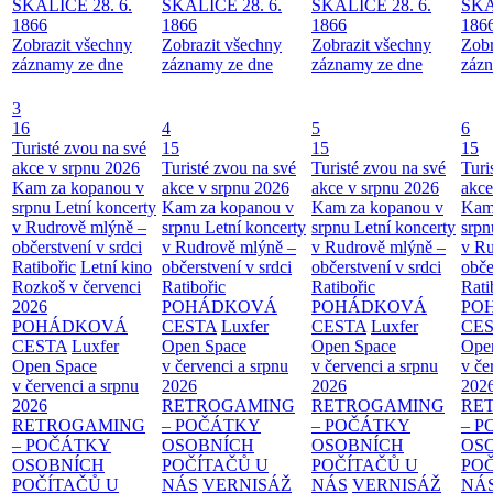
SKALICE 28. 6.
SKALICE 28. 6.
SKALICE 28. 6.
SKA
1866
1866
1866
186
Zobrazit všechny
Zobrazit všechny
Zobrazit všechny
Zobr
záznamy ze dne
záznamy ze dne
záznamy ze dne
zázn
3
16
4
5
6
Turisté zvou na své
15
15
15
akce v srpnu 2026
Turisté zvou na své
Turisté zvou na své
Turi
Kam za kopanou v
akce v srpnu 2026
akce v srpnu 2026
akce
srpnu
Letní koncerty
Kam za kopanou v
Kam za kopanou v
Kam
v Rudrově mlýně –
srpnu
Letní koncerty
srpnu
Letní koncerty
srp
občerstvení v srdci
v Rudrově mlýně –
v Rudrově mlýně –
v Ru
Ratibořic
Letní kino
občerstvení v srdci
občerstvení v srdci
obče
Rozkoš v červenci
Ratibořic
Ratibořic
Rati
2026
POHÁDKOVÁ
POHÁDKOVÁ
PO
POHÁDKOVÁ
CESTA
Luxfer
CESTA
Luxfer
CE
CESTA
Luxfer
Open Space
Open Space
Ope
Open Space
v červenci a srpnu
v červenci a srpnu
v če
v červenci a srpnu
2026
2026
202
2026
RETROGAMING
RETROGAMING
RE
RETROGAMING
– POČÁTKY
– POČÁTKY
– 
– POČÁTKY
OSOBNÍCH
OSOBNÍCH
OS
OSOBNÍCH
POČÍTAČŮ U
POČÍTAČŮ U
PO
POČÍTAČŮ U
NÁS
VERNISÁŽ
NÁS
VERNISÁŽ
NÁ