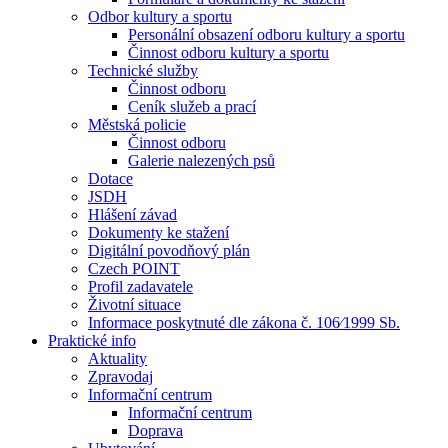
Odbor kultury a sportu
Personální obsazení odboru kultury a sportu
Činnost odboru kultury a sportu
Technické služby
Činnost odboru
Ceník služeb a prací
Městská policie
Činnost odboru
Galerie nalezených psů
Dotace
JSDH
Hlášení závad
Dokumenty ke stažení
Digitální povodňový plán
Czech POINT
Profil zadavatele
Životní situace
Informace poskytnuté dle zákona č. 106⁄1999 Sb.
Praktické info
Aktuality
Zpravodaj
Informační centrum
Informační centrum
Doprava