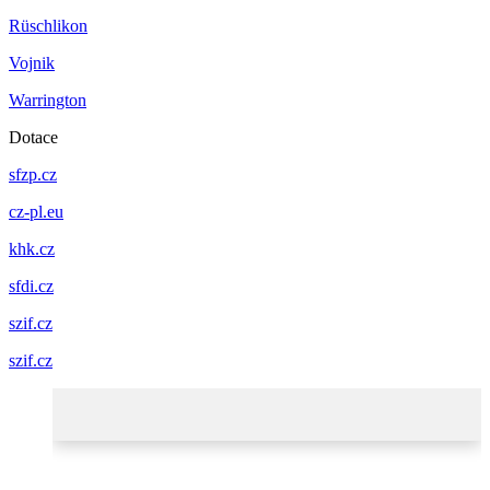
Rüschlikon
Vojnik
Warrington
Dotace
sfzp.cz
cz-pl.eu
khk.cz
sfdi.cz
szif.cz
szif.cz