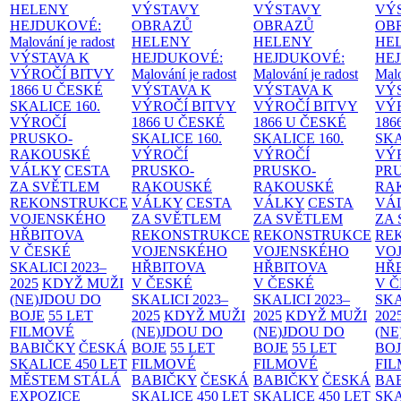
HELENY
VÝSTAVY
VÝSTAVY
VÝ
HEJDUKOVÉ:
OBRAZŮ
OBRAZŮ
OB
Malování je radost
HELENY
HELENY
HE
VÝSTAVA K
HEJDUKOVÉ:
HEJDUKOVÉ:
HE
VÝROČÍ BITVY
Malování je radost
Malování je radost
Malo
1866 U ČESKÉ
VÝSTAVA K
VÝSTAVA K
VÝ
SKALICE
160.
VÝROČÍ BITVY
VÝROČÍ BITVY
VÝ
VÝROČÍ
1866 U ČESKÉ
1866 U ČESKÉ
186
PRUSKO-
SKALICE
160.
SKALICE
160.
SK
RAKOUSKÉ
VÝROČÍ
VÝROČÍ
VÝ
VÁLKY
CESTA
PRUSKO-
PRUSKO-
PR
ZA SVĚTLEM
RAKOUSKÉ
RAKOUSKÉ
RA
REKONSTRUKCE
VÁLKY
CESTA
VÁLKY
CESTA
VÁ
VOJENSKÉHO
ZA SVĚTLEM
ZA SVĚTLEM
ZA
HŘBITOVA
REKONSTRUKCE
REKONSTRUKCE
RE
V ČESKÉ
VOJENSKÉHO
VOJENSKÉHO
VO
SKALICI 2023–
HŘBITOVA
HŘBITOVA
HŘ
2025
KDYŽ MUŽI
V ČESKÉ
V ČESKÉ
V 
(NE)JDOU DO
SKALICI 2023–
SKALICI 2023–
SKA
BOJE
55 LET
2025
KDYŽ MUŽI
2025
KDYŽ MUŽI
202
FILMOVÉ
(NE)JDOU DO
(NE)JDOU DO
(NE
BABIČKY
ČESKÁ
BOJE
55 LET
BOJE
55 LET
BO
SKALICE 450 LET
FILMOVÉ
FILMOVÉ
FI
MĚSTEM
STÁLÁ
BABIČKY
ČESKÁ
BABIČKY
ČESKÁ
BA
EXPOZICE
SKALICE 450 LET
SKALICE 450 LET
SKA