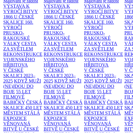
Malování je radost
Malování je radost
Malování je radost
Malo
VÝSTAVA K
VÝSTAVA K
VÝSTAVA K
VÝ
VÝROČÍ BITVY
VÝROČÍ BITVY
VÝROČÍ BITVY
VÝ
1866 U ČESKÉ
1866 U ČESKÉ
1866 U ČESKÉ
186
SKALICE
160.
SKALICE
160.
SKALICE
160.
SK
VÝROČÍ
VÝROČÍ
VÝROČÍ
VÝ
PRUSKO-
PRUSKO-
PRUSKO-
PR
RAKOUSKÉ
RAKOUSKÉ
RAKOUSKÉ
RA
VÁLKY
CESTA
VÁLKY
CESTA
VÁLKY
CESTA
VÁ
ZA SVĚTLEM
ZA SVĚTLEM
ZA SVĚTLEM
ZA
REKONSTRUKCE
REKONSTRUKCE
REKONSTRUKCE
RE
VOJENSKÉHO
VOJENSKÉHO
VOJENSKÉHO
VO
HŘBITOVA
HŘBITOVA
HŘBITOVA
HŘ
V ČESKÉ
V ČESKÉ
V ČESKÉ
V 
SKALICI 2023–
SKALICI 2023–
SKALICI 2023–
SKA
2025
KDYŽ MUŽI
2025
KDYŽ MUŽI
2025
KDYŽ MUŽI
202
(NE)JDOU DO
(NE)JDOU DO
(NE)JDOU DO
(NE
BOJE
55 LET
BOJE
55 LET
BOJE
55 LET
BO
FILMOVÉ
FILMOVÉ
FILMOVÉ
FI
BABIČKY
ČESKÁ
BABIČKY
ČESKÁ
BABIČKY
ČESKÁ
BA
SKALICE 450 LET
SKALICE 450 LET
SKALICE 450 LET
SKA
MĚSTEM
STÁLÁ
MĚSTEM
STÁLÁ
MĚSTEM
STÁLÁ
MĚ
EXPOZICE
EXPOZICE
EXPOZICE
EX
VĚNOVANÁ
VĚNOVANÁ
VĚNOVANÁ
VĚ
BITVĚ U ČESKÉ
BITVĚ U ČESKÉ
BITVĚ U ČESKÉ
BIT