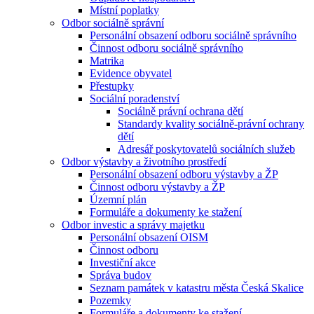
Místní poplatky
Odbor sociálně správní
Personální obsazení odboru sociálně správního
Činnost odboru sociálně správního
Matrika
Evidence obyvatel
Přestupky
Sociální poradenství
Sociálně právní ochrana dětí
Standardy kvality sociálně-právní ochrany
dětí
Adresář poskytovatelů sociálních služeb
Odbor výstavby a životního prostředí
Personální obsazení odboru výstavby a ŽP
Činnost odboru výstavby a ŽP
Územní plán
Formuláře a dokumenty ke stažení
Odbor investic a správy majetku
Personální obsazení OISM
Činnost odboru
Investiční akce
Správa budov
Seznam památek v katastru města Česká Skalice
Pozemky
Formuláře a dokumenty ke stažení