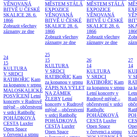
VĚNOVANÁ
MĚSTEM
STÁLÁ
MĚSTEM
STÁLÁ
MĚ
BITVĚ U ČESKÉ
EXPOZICE
EXPOZICE
EX
SKALICE 28. 6.
VĚNOVANÁ
VĚNOVANÁ
VĚ
1866
BITVĚ U ČESKÉ
BITVĚ U ČESKÉ
BIT
Zobrazit všechny
SKALICE 28. 6.
SKALICE 28. 6.
SKA
záznamy ze dne
1866
1866
186
Zobrazit všechny
Zobrazit všechny
Zobr
záznamy ze dne
záznamy ze dne
zázn
25
24
15
26
27
15
KULTURA
14
14
KULTURA
V SRDCI
KULTURA
KU
V SRDCI
RATIBOŘIC
Kam
V SRDCI
V S
RATIBOŘIC
Kam
za kopanou v srpnu
RATIBOŘIC
Kam
RAT
za kopanou v srpnu
ZÁPIS NA VÝLET
za kopanou v srpnu
za k
MALOSKALICKÉ
NA ZÁMEK
Letní koncerty v
Letn
POSVÍCENÍ
Letní
ŽLEBY
Letní
Rudrově mlýně –
Rud
koncerty v Rudrově
koncerty v Rudrově
občerstvení v srdci
obče
mlýně – občerstvení
mlýně – občerstvení
Ratibořic
Rati
v srdci Ratibořic
v srdci Ratibořic
POHÁDKOVÁ
PO
POHÁDKOVÁ
POHÁDKOVÁ
CESTA
Luxfer
CE
CESTA
Luxfer
CESTA
Luxfer
Open Space
Ope
Open Space
Open Space
v červenci a srpnu
v če
v červenci a srpnu