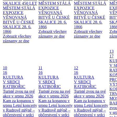
SKALICE 450 LET
MĚSTEM
STÁLÁ
MĚSTEM
STÁLÁ
MĚ
MĚSTEM
STÁLÁ
EXPOZICE
EXPOZICE
EX
EXPOZICE
VĚNOVANÁ
VĚNOVANÁ
VĚ
VĚNOVANÁ
BITVĚ U ČESKÉ
BITVĚ U ČESKÉ
BIT
BITVĚ U ČESKÉ
SKALICE 28. 6.
SKALICE 28. 6.
SKA
SKALICE 28. 6.
1866
1866
186
1866
Zobrazit všechny
Zobrazit všechny
Zobr
Zobrazit všechny
záznamy ze dne
záznamy ze dne
zázn
záznamy ze dne
13
17
KU
V S
10
11
12
RAT
16
16
16
KO
KULTURA
KULTURA
KULTURA
PR
V SRDCI
V SRDCI
V SRDCI
VÝ
RATIBOŘIC
RATIBOŘIC
RATIBOŘIC
KO
Turisté zvou na své
Turisté zvou na své
Turisté zvou na své
TR
akce v srpnu 2026
akce v srpnu 2026
akce v srpnu 2026
MO
Kam za kopanou v
Kam za kopanou v
Kam za kopanou v
BA
srpnu
Letní koncerty
srpnu
Letní koncerty
srpnu
Letní koncerty
zvou
v Rudrově mlýně –
v Rudrově mlýně –
v Rudrově mlýně –
v sr
občerstvení v srdci
občerstvení v srdci
občerstvení v srdci