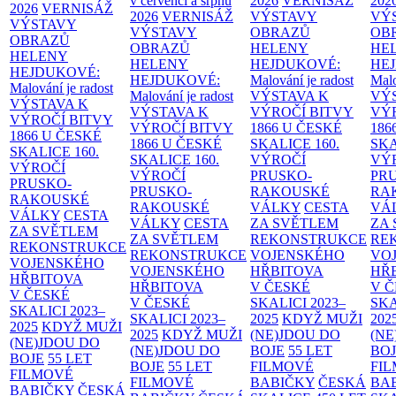
v červenci a srpnu
2026
VERNISÁŽ
202
2026
VERNISÁŽ
2026
VERNISÁŽ
VÝSTAVY
VÝ
VÝSTAVY
VÝSTAVY
OBRAZŮ
OB
OBRAZŮ
OBRAZŮ
HELENY
HE
HELENY
HELENY
HEJDUKOVÉ:
HE
HEJDUKOVÉ:
HEJDUKOVÉ:
Malování je radost
Malo
Malování je radost
Malování je radost
VÝSTAVA K
VÝ
VÝSTAVA K
VÝSTAVA K
VÝROČÍ BITVY
VÝ
VÝROČÍ BITVY
VÝROČÍ BITVY
1866 U ČESKÉ
186
1866 U ČESKÉ
1866 U ČESKÉ
SKALICE
160.
SK
SKALICE
160.
SKALICE
160.
VÝROČÍ
VÝ
VÝROČÍ
VÝROČÍ
PRUSKO-
PR
PRUSKO-
PRUSKO-
RAKOUSKÉ
RA
RAKOUSKÉ
RAKOUSKÉ
VÁLKY
CESTA
VÁ
VÁLKY
CESTA
VÁLKY
CESTA
ZA SVĚTLEM
ZA
ZA SVĚTLEM
ZA SVĚTLEM
REKONSTRUKCE
RE
REKONSTRUKCE
REKONSTRUKCE
VOJENSKÉHO
VO
VOJENSKÉHO
VOJENSKÉHO
HŘBITOVA
HŘ
HŘBITOVA
HŘBITOVA
V ČESKÉ
V 
V ČESKÉ
V ČESKÉ
SKALICI 2023–
SKA
SKALICI 2023–
SKALICI 2023–
2025
KDYŽ MUŽI
202
2025
KDYŽ MUŽI
2025
KDYŽ MUŽI
(NE)JDOU DO
(NE
(NE)JDOU DO
(NE)JDOU DO
BOJE
55 LET
BO
BOJE
55 LET
BOJE
55 LET
FILMOVÉ
FI
FILMOVÉ
FILMOVÉ
BABIČKY
ČESKÁ
BA
BABIČKY
ČESKÁ