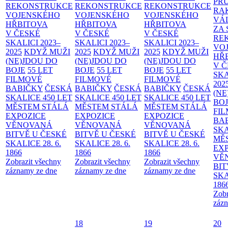
PR
REKONSTRUKCE
REKONSTRUKCE
REKONSTRUKCE
RA
VOJENSKÉHO
VOJENSKÉHO
VOJENSKÉHO
VÁ
HŘBITOVA
HŘBITOVA
HŘBITOVA
ZA
V ČESKÉ
V ČESKÉ
V ČESKÉ
RE
SKALICI 2023–
SKALICI 2023–
SKALICI 2023–
VO
2025
KDYŽ MUŽI
2025
KDYŽ MUŽI
2025
KDYŽ MUŽI
HŘ
(NE)JDOU DO
(NE)JDOU DO
(NE)JDOU DO
V 
BOJE
55 LET
BOJE
55 LET
BOJE
55 LET
SKA
FILMOVÉ
FILMOVÉ
FILMOVÉ
202
BABIČKY
ČESKÁ
BABIČKY
ČESKÁ
BABIČKY
ČESKÁ
(NE
SKALICE 450 LET
SKALICE 450 LET
SKALICE 450 LET
BO
MĚSTEM
STÁLÁ
MĚSTEM
STÁLÁ
MĚSTEM
STÁLÁ
FI
EXPOZICE
EXPOZICE
EXPOZICE
BA
VĚNOVANÁ
VĚNOVANÁ
VĚNOVANÁ
SKA
BITVĚ U ČESKÉ
BITVĚ U ČESKÉ
BITVĚ U ČESKÉ
MĚ
SKALICE 28. 6.
SKALICE 28. 6.
SKALICE 28. 6.
EX
1866
1866
1866
VĚ
Zobrazit všechny
Zobrazit všechny
Zobrazit všechny
BIT
záznamy ze dne
záznamy ze dne
záznamy ze dne
SKA
186
Zobr
zázn
18
19
20