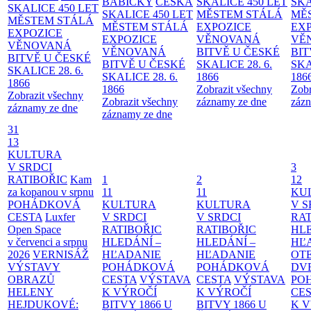
BABIČKY
ČESKÁ
SKALICE 450 LET
SKA
SKALICE 450 LET
SKALICE 450 LET
MĚSTEM
STÁLÁ
MĚ
MĚSTEM
STÁLÁ
MĚSTEM
STÁLÁ
EXPOZICE
EX
EXPOZICE
EXPOZICE
VĚNOVANÁ
VĚ
VĚNOVANÁ
VĚNOVANÁ
BITVĚ U ČESKÉ
BIT
BITVĚ U ČESKÉ
BITVĚ U ČESKÉ
SKALICE 28. 6.
SKA
SKALICE 28. 6.
SKALICE 28. 6.
1866
186
1866
1866
Zobrazit všechny
Zobr
Zobrazit všechny
Zobrazit všechny
záznamy ze dne
zázn
záznamy ze dne
záznamy ze dne
31
13
KULTURA
V SRDCI
3
RATIBOŘIC
Kam
1
2
12
za kopanou v srpnu
11
11
KU
POHÁDKOVÁ
KULTURA
KULTURA
V S
CESTA
Luxfer
V SRDCI
V SRDCI
RAT
Open Space
RATIBOŘIC
RATIBOŘIC
HLE
v červenci a srpnu
HLEDÁNÍ –
HLEDÁNÍ –
HĽ
2026
VERNISÁŽ
HĽADANIE
HĽADANIE
OT
VÝSTAVY
POHÁDKOVÁ
POHÁDKOVÁ
DV
OBRAZŮ
CESTA
VÝSTAVA
CESTA
VÝSTAVA
PO
HELENY
K VÝROČÍ
K VÝROČÍ
CE
HEJDUKOVÉ:
BITVY 1866 U
BITVY 1866 U
K 