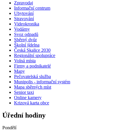
Zpravodaj
Informační centrum
Ubytování
Stravování
Videokronika
Vodárny
Svoz odpadů
Sběrný dvůr
Školní jídelna
Česká Skalice 2030
Regionální spolupráce
Volná místa
Firmy a podnikatelé
Mapy
Pečovatelská služba
Munipolis - informační systém
Mapa sběrných míst
Senior taxi
Online kamery
Krizová karta obce
Úřední hodiny
Pondělí