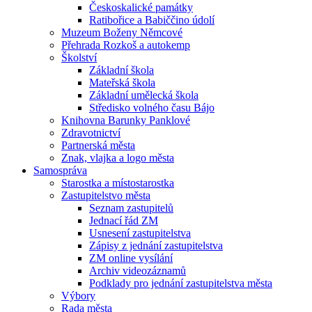
Českoskalické památky
Ratibořice a Babiččino údolí
Muzeum Boženy Němcové
Přehrada Rozkoš a autokemp
Školství
Základní škola
Mateřská škola
Základní umělecká škola
Středisko volného času Bájo
Knihovna Barunky Panklové
Zdravotnictví
Partnerská města
Znak, vlajka a logo města
Samospráva
Starostka a místostarostka
Zastupitelstvo města
Seznam zastupitelů
Jednací řád ZM
Usnesení zastupitelstva
Zápisy z jednání zastupitelstva
ZM online vysílání
Archiv videozáznamů
Podklady pro jednání zastupitelstva města
Výbory
Rada města