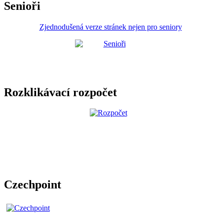
Senioři
Zjednodušená verze stránek nejen pro seniory
Rozklikávací rozpočet
Czechpoint