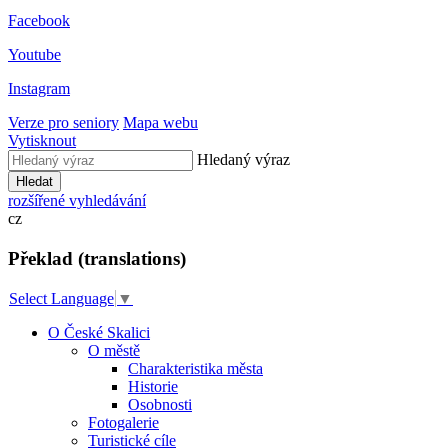
Facebook
Youtube
Instagram
Verze pro seniory
Mapa webu
Vytisknout
Hledaný výraz
Hledat
rozšířené vyhledávání
cz
Překlad (translations)
Select Language
▼
O České Skalici
O městě
Charakteristika města
Historie
Osobnosti
Fotogalerie
Turistické cíle