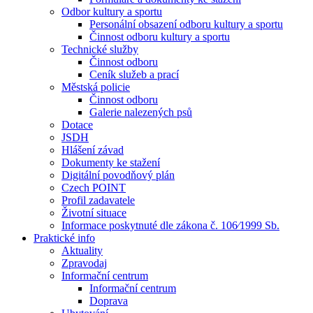
Odbor kultury a sportu
Personální obsazení odboru kultury a sportu
Činnost odboru kultury a sportu
Technické služby
Činnost odboru
Ceník služeb a prací
Městská policie
Činnost odboru
Galerie nalezených psů
Dotace
JSDH
Hlášení závad
Dokumenty ke stažení
Digitální povodňový plán
Czech POINT
Profil zadavatele
Životní situace
Informace poskytnuté dle zákona č. 106⁄1999 Sb.
Praktické info
Aktuality
Zpravodaj
Informační centrum
Informační centrum
Doprava