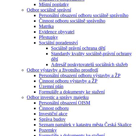
Místní poplatky
Odbor sociálně správní
Personální obsazení odboru sociálně správního
Činnost odboru sociálně správního
Matrika
Evidence obyvatel
Přestupky
Sociální poradenství
Sociálně právní ochrana dětí
Standardy kvality sociálně-právní ochrany
dětí
Adresář poskytovatelů sociálních služeb
Odbor výstavby a životního prostředí
Personální obsazení odboru výstavby a ŽP
Činnost odboru výstavby a ŽP
Územní plán
Formuláře a dokumenty ke stažení
Odbor investic a správy majetku
Personální obsazení OISM
Činnost odboru
Investiční akce
Správa budov
Seznam památek v katastru města Česká Skalice
Pozemky
Formuláře a dokumenty ke stažení