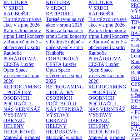
KULTURA
KULTURA
KULTURA
PR
V SRDCI
V SRDCI
V SRDCI
VÝ
RATIBOŘIC
RATIBOŘIC
RATIBOŘIC
KO
Turisté zvou na své
Turisté zvou na své
Turisté zvou na své
TR
akce v srpnu 2026
akce v srpnu 2026
akce v srpnu 2026
MO
Kam za kopanou v
Kam za kopanou v
Kam za kopanou v
BA
srpnu
Letní koncerty
srpnu
Letní koncerty
srpnu
Letní koncerty
zvou
v Rudrově mlýně –
v Rudrově mlýně –
v Rudrově mlýně –
v sr
občerstvení v srdci
občerstvení v srdci
občerstvení v srdci
za k
Ratibořic
Ratibořic
Ratibořic
Letn
POHÁDKOVÁ
POHÁDKOVÁ
POHÁDKOVÁ
Rud
CESTA
Luxfer
CESTA
Luxfer
CESTA
Luxfer
obče
Open Space
Open Space
Open Space
Rati
v červenci a srpnu
v červenci a srpnu
v červenci a srpnu
PO
2026
2026
2026
CE
RETROGAMING
RETROGAMING
RETROGAMING
Ope
– POČÁTKY
– POČÁTKY
– POČÁTKY
v če
OSOBNÍCH
OSOBNÍCH
OSOBNÍCH
202
POČÍTAČŮ U
POČÍTAČŮ U
POČÍTAČŮ U
RE
NÁS
VERNISÁŽ
NÁS
VERNISÁŽ
NÁS
VERNISÁŽ
– 
VÝSTAVY
VÝSTAVY
VÝSTAVY
OS
OBRAZŮ
OBRAZŮ
OBRAZŮ
PO
HELENY
HELENY
HELENY
NÁ
HEJDUKOVÉ:
HEJDUKOVÉ:
HEJDUKOVÉ:
VÝ
Malování je radost
Malování je radost
Malování je radost