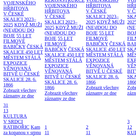
REKONSTRUKCE
VOJENSKÉHO
VO
VOJENSKÉHO
VOJENSKÉHO
HŘBITOVA
HŘ
HŘBITOVA
HŘBITOVA
V ČESKÉ
V 
V ČESKÉ
V ČESKÉ
SKALICI 2023–
SKA
SKALICI 2023–
SKALICI 2023–
2025
KDYŽ MUŽI
202
2025
KDYŽ MUŽI
2025
KDYŽ MUŽI
(NE)JDOU DO
(NE
(NE)JDOU DO
(NE)JDOU DO
BOJE
55 LET
BO
BOJE
55 LET
BOJE
55 LET
FILMOVÉ
FI
FILMOVÉ
FILMOVÉ
BABIČKY
ČESKÁ
BA
BABIČKY
ČESKÁ
BABIČKY
ČESKÁ
SKALICE 450 LET
SKA
SKALICE 450 LET
SKALICE 450 LET
MĚSTEM
STÁLÁ
MĚ
MĚSTEM
STÁLÁ
MĚSTEM
STÁLÁ
EXPOZICE
EX
EXPOZICE
EXPOZICE
VĚNOVANÁ
VĚ
VĚNOVANÁ
VĚNOVANÁ
BITVĚ U ČESKÉ
BIT
BITVĚ U ČESKÉ
BITVĚ U ČESKÉ
SKALICE 28. 6.
SKA
SKALICE 28. 6.
SKALICE 28. 6.
1866
186
1866
1866
Zobrazit všechny
Zobr
Zobrazit všechny
Zobrazit všechny
záznamy ze dne
zázn
záznamy ze dne
záznamy ze dne
31
13
KULTURA
V SRDCI
3
RATIBOŘIC
Kam
1
2
12
za kopanou v srpnu
11
11
KU