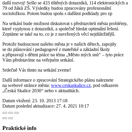
další rozvoj! Sešlo se 433 tištěných dotazníků, 114 elektronických a
79 od žáků ZŠ. Výsledky budou zpracovány profesionální
socioložkou. Potom budou spolu s dalšími podklady pro zp
Na setkání bude možnost diskutovat s představiteli města problémy,
které vyplynou z dotazníků, a společně hledat optimální řešení.
Zeptáme se také na to, co je z navržených věcí nejdůležitější.
Protože budoucnost našeho města je v našich dětech, zapojily
se do plánování i pedagogové z mateřské a základní školy
a připravují s dětmi práce na téma „Město mých snů“ – tyto práce
Vám představíme na veřejném setkání.
Srdečně Vás tímto na setkání zveme!
Další informace o zpracování Strategického plánu naleznete
na webové stránce města:
www.ceskaskalice.cz
, pod odkazem
„Česká Skalice 2030“ nebo v aktualitách.
Datum vložení:
23. 10. 2013 17:18
Datum poslední aktualizace:
27. 4. 2021 10:17
Praktické info