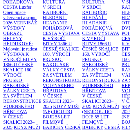
POHÁDKOVÁ
KULTURA
KULTURA
V S
CESTA
Luxfer
V SRDCI
V SRDCI
RAT
Open Space
RATIBOŘIC
RATIBOŘIC
HLE
v červenci a srpnu
HLEDÁNÍ –
HLEDÁNÍ –
HĽ
2026
VERNISÁŽ
HĽADANIE
HĽADANIE
OT
VÝSTAVY
POHÁDKOVÁ
POHÁDKOVÁ
DV
OBRAZŮ
CESTA
VÝSTAVA
CESTA
VÝSTAVA
PO
HELENY
K VÝROČÍ
K VÝROČÍ
CE
HEJDUKOVÉ:
BITVY 1866 U
BITVY 1866 U
K 
Malování je radost
ČESKÉ SKALICE
ČESKÉ SKALICE
BIT
VÝSTAVA K
160. VÝROČÍ
160. VÝROČÍ
ČES
VÝROČÍ BITVY
PRUSKO-
PRUSKO-
160
1866 U ČESKÉ
RAKOUSKÉ
RAKOUSKÉ
PR
SKALICE
160.
VÁLKY
CESTA
VÁLKY
CESTA
RA
VÝROČÍ
ZA SVĚTLEM
ZA SVĚTLEM
VÁ
PRUSKO-
REKONSTRUKCE
REKONSTRUKCE
ZA
RAKOUSKÉ
VOJENSKÉHO
VOJENSKÉHO
RE
VÁLKY
CESTA
HŘBITOVA
HŘBITOVA
VO
ZA SVĚTLEM
V ČESKÉ
V ČESKÉ
HŘ
REKONSTRUKCE
SKALICI 2023–
SKALICI 2023–
V 
VOJENSKÉHO
2025
KDYŽ MUŽI
2025
KDYŽ MUŽI
SKA
HŘBITOVA
(NE)JDOU DO
(NE)JDOU DO
202
V ČESKÉ
BOJE
55 LET
BOJE
55 LET
(NE
SKALICI 2023–
FILMOVÉ
FILMOVÉ
BO
2025
KDYŽ MUŽI
BABIČKY
ČESKÁ
BABIČKY
ČESKÁ
FI