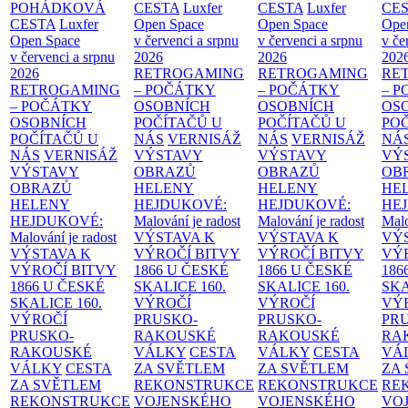
POHÁDKOVÁ
CESTA
Luxfer
CESTA
Luxfer
CE
CESTA
Luxfer
Open Space
Open Space
Ope
Open Space
v červenci a srpnu
v červenci a srpnu
v če
v červenci a srpnu
2026
2026
202
2026
RETROGAMING
RETROGAMING
RE
RETROGAMING
– POČÁTKY
– POČÁTKY
– 
– POČÁTKY
OSOBNÍCH
OSOBNÍCH
OS
OSOBNÍCH
POČÍTAČŮ U
POČÍTAČŮ U
PO
POČÍTAČŮ U
NÁS
VERNISÁŽ
NÁS
VERNISÁŽ
NÁ
NÁS
VERNISÁŽ
VÝSTAVY
VÝSTAVY
VÝ
VÝSTAVY
OBRAZŮ
OBRAZŮ
OB
OBRAZŮ
HELENY
HELENY
HE
HELENY
HEJDUKOVÉ:
HEJDUKOVÉ:
HE
HEJDUKOVÉ:
Malování je radost
Malování je radost
Malo
Malování je radost
VÝSTAVA K
VÝSTAVA K
VÝ
VÝSTAVA K
VÝROČÍ BITVY
VÝROČÍ BITVY
VÝ
VÝROČÍ BITVY
1866 U ČESKÉ
1866 U ČESKÉ
186
1866 U ČESKÉ
SKALICE
160.
SKALICE
160.
SK
SKALICE
160.
VÝROČÍ
VÝROČÍ
VÝ
VÝROČÍ
PRUSKO-
PRUSKO-
PR
PRUSKO-
RAKOUSKÉ
RAKOUSKÉ
RA
RAKOUSKÉ
VÁLKY
CESTA
VÁLKY
CESTA
VÁ
VÁLKY
CESTA
ZA SVĚTLEM
ZA SVĚTLEM
ZA
ZA SVĚTLEM
REKONSTRUKCE
REKONSTRUKCE
RE
REKONSTRUKCE
VOJENSKÉHO
VOJENSKÉHO
VO