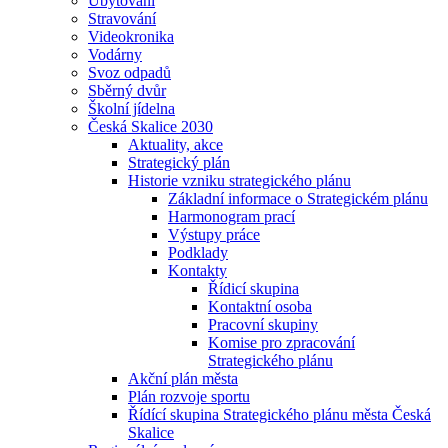
Ubytování
Stravování
Videokronika
Vodárny
Svoz odpadů
Sběrný dvůr
Školní jídelna
Česká Skalice 2030
Aktuality, akce
Strategický plán
Historie vzniku strategického plánu
Základní informace o Strategickém plánu
Harmonogram prací
Výstupy práce
Podklady
Kontakty
Řídicí skupina
Kontaktní osoba
Pracovní skupiny
Komise pro zpracování
Strategického plánu
Akční plán města
Plán rozvoje sportu
Řídící skupina Strategického plánu města Česká
Skalice