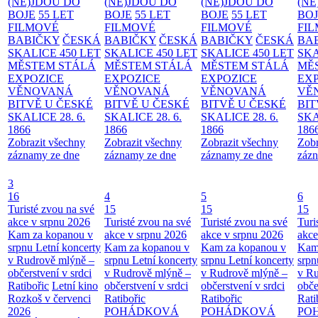
(NE)JDOU DO
(NE)JDOU DO
(NE)JDOU DO
(NE
BOJE
55 LET
BOJE
55 LET
BOJE
55 LET
BO
FILMOVÉ
FILMOVÉ
FILMOVÉ
FI
BABIČKY
ČESKÁ
BABIČKY
ČESKÁ
BABIČKY
ČESKÁ
BA
SKALICE 450 LET
SKALICE 450 LET
SKALICE 450 LET
SKA
MĚSTEM
STÁLÁ
MĚSTEM
STÁLÁ
MĚSTEM
STÁLÁ
MĚ
EXPOZICE
EXPOZICE
EXPOZICE
EX
VĚNOVANÁ
VĚNOVANÁ
VĚNOVANÁ
VĚ
BITVĚ U ČESKÉ
BITVĚ U ČESKÉ
BITVĚ U ČESKÉ
BIT
SKALICE 28. 6.
SKALICE 28. 6.
SKALICE 28. 6.
SKA
1866
1866
1866
186
Zobrazit všechny
Zobrazit všechny
Zobrazit všechny
Zobr
záznamy ze dne
záznamy ze dne
záznamy ze dne
zázn
3
16
4
5
6
Turisté zvou na své
15
15
15
akce v srpnu 2026
Turisté zvou na své
Turisté zvou na své
Turi
Kam za kopanou v
akce v srpnu 2026
akce v srpnu 2026
akce
srpnu
Letní koncerty
Kam za kopanou v
Kam za kopanou v
Kam
v Rudrově mlýně –
srpnu
Letní koncerty
srpnu
Letní koncerty
srp
občerstvení v srdci
v Rudrově mlýně –
v Rudrově mlýně –
v Ru
Ratibořic
Letní kino
občerstvení v srdci
občerstvení v srdci
obče
Rozkoš v červenci
Ratibořic
Ratibořic
Rati
2026
POHÁDKOVÁ
POHÁDKOVÁ
PO