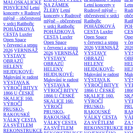
MALOSKALICKÉ
NA ZÁMEK
Letní koncerty v
Letn
POSVÍCENÍ
Letní
ŽLEBY
Letní
Rudrově mlýně –
Rud
koncerty v Rudrově
koncerty v Rudrově
občerstvení v srdci
obče
mlýně – občerstvení
mlýně – občerstvení
Ratibořic
Rati
v srdci Ratibořic
v srdci Ratibořic
POHÁDKOVÁ
PO
POHÁDKOVÁ
POHÁDKOVÁ
CESTA
Luxfer
CE
CESTA
Luxfer
CESTA
Luxfer
Open Space
Ope
Open Space
Open Space
v červenci a srpnu
v če
v červenci a srpnu
v červenci a srpnu
2026
VERNISÁŽ
202
2026
VERNISÁŽ
2026
VERNISÁŽ
VÝSTAVY
VÝ
VÝSTAVY
VÝSTAVY
OBRAZŮ
OB
OBRAZŮ
OBRAZŮ
HELENY
HE
HELENY
HELENY
HEJDUKOVÉ:
HE
HEJDUKOVÉ:
HEJDUKOVÉ:
Malování je radost
Malo
Malování je radost
Malování je radost
VÝSTAVA K
VÝ
VÝSTAVA K
VÝSTAVA K
VÝROČÍ BITVY
VÝ
VÝROČÍ BITVY
VÝROČÍ BITVY
1866 U ČESKÉ
186
1866 U ČESKÉ
1866 U ČESKÉ
SKALICE
160.
SK
SKALICE
160.
SKALICE
160.
VÝROČÍ
VÝ
VÝROČÍ
VÝROČÍ
PRUSKO-
PR
PRUSKO-
PRUSKO-
RAKOUSKÉ
RA
RAKOUSKÉ
RAKOUSKÉ
VÁLKY
CESTA
VÁ
VÁLKY
CESTA
VÁLKY
CESTA
ZA SVĚTLEM
ZA
ZA SVĚTLEM
ZA SVĚTLEM
REKONSTRUKCE
RE
REKONSTRUKCE