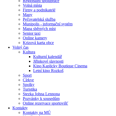
Regionální spolupráce
Volná místa
Firmy a podnikatelé
Mapy
Pečovatelská služba
Munipolis - informační systém
Mapa sběrných míst
Senior taxi
Online kamery
Krizová karta obce
Volný čas
Kultura
Kulturní kalendář
Jiřinkové slavnosti
Kino Kaplicky Boutique Cinema
Letní kino Rozkoš
Sport
Církve
Spolky
Turistika
Stezka Johna Lennona
Pozvánky k sousedům
Online rezervace sportovišť
Kontakty
Kontakty na MÚ