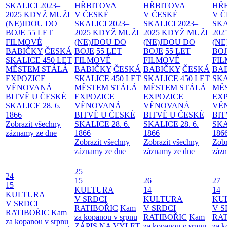
SKALICI 2023–
HŘBITOVA
HŘBITOVA
HŘ
2025
KDYŽ MUŽI
V ČESKÉ
V ČESKÉ
V 
(NE)JDOU DO
SKALICI 2023–
SKALICI 2023–
SKA
BOJE
55 LET
2025
KDYŽ MUŽI
2025
KDYŽ MUŽI
202
FILMOVÉ
(NE)JDOU DO
(NE)JDOU DO
(NE
BABIČKY
ČESKÁ
BOJE
55 LET
BOJE
55 LET
BO
SKALICE 450 LET
FILMOVÉ
FILMOVÉ
FI
MĚSTEM
STÁLÁ
BABIČKY
ČESKÁ
BABIČKY
ČESKÁ
BA
EXPOZICE
SKALICE 450 LET
SKALICE 450 LET
SKA
VĚNOVANÁ
MĚSTEM
STÁLÁ
MĚSTEM
STÁLÁ
MĚ
BITVĚ U ČESKÉ
EXPOZICE
EXPOZICE
EX
SKALICE 28. 6.
VĚNOVANÁ
VĚNOVANÁ
VĚ
1866
BITVĚ U ČESKÉ
BITVĚ U ČESKÉ
BIT
Zobrazit všechny
SKALICE 28. 6.
SKALICE 28. 6.
SKA
záznamy ze dne
1866
1866
186
Zobrazit všechny
Zobrazit všechny
Zobr
záznamy ze dne
záznamy ze dne
zázn
25
24
15
26
27
15
KULTURA
14
14
KULTURA
V SRDCI
KULTURA
KU
V SRDCI
RATIBOŘIC
Kam
V SRDCI
V S
RATIBOŘIC
Kam
za kopanou v srpnu
RATIBOŘIC
Kam
RAT
za kopanou v srpnu
ZÁPIS NA VÝLET
za kopanou v srpnu
za k