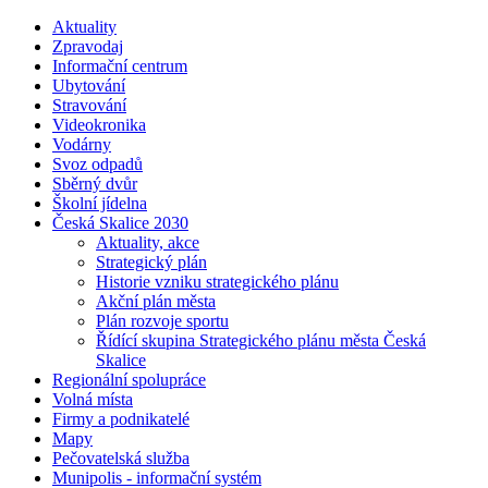
Aktuality
Zpravodaj
Informační centrum
Ubytování
Stravování
Videokronika
Vodárny
Svoz odpadů
Sběrný dvůr
Školní jídelna
Česká Skalice 2030
Aktuality, akce
Strategický plán
Historie vzniku strategického plánu
Akční plán města
Plán rozvoje sportu
Řídící skupina Strategického plánu města Česká
Skalice
Regionální spolupráce
Volná místa
Firmy a podnikatelé
Mapy
Pečovatelská služba
Munipolis - informační systém