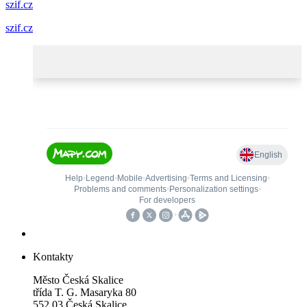
szif.cz
szif.cz
Kontakty
Město Česká Skalice
třída T. G. Masaryka 80
552 03 Česká Skalice