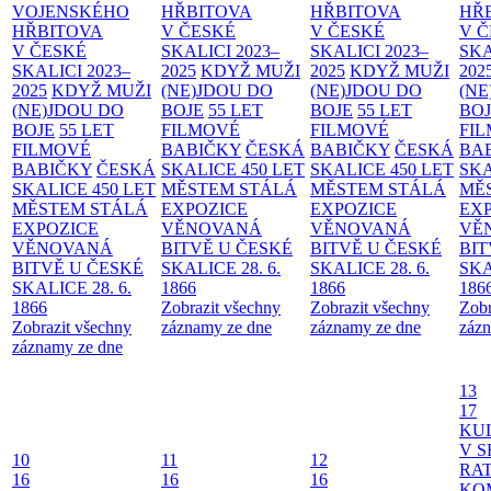
VOJENSKÉHO
HŘBITOVA
HŘBITOVA
HŘ
HŘBITOVA
V ČESKÉ
V ČESKÉ
V 
V ČESKÉ
SKALICI 2023–
SKALICI 2023–
SKA
SKALICI 2023–
2025
KDYŽ MUŽI
2025
KDYŽ MUŽI
202
2025
KDYŽ MUŽI
(NE)JDOU DO
(NE)JDOU DO
(NE
(NE)JDOU DO
BOJE
55 LET
BOJE
55 LET
BO
BOJE
55 LET
FILMOVÉ
FILMOVÉ
FI
FILMOVÉ
BABIČKY
ČESKÁ
BABIČKY
ČESKÁ
BA
BABIČKY
ČESKÁ
SKALICE 450 LET
SKALICE 450 LET
SKA
SKALICE 450 LET
MĚSTEM
STÁLÁ
MĚSTEM
STÁLÁ
MĚ
MĚSTEM
STÁLÁ
EXPOZICE
EXPOZICE
EX
EXPOZICE
VĚNOVANÁ
VĚNOVANÁ
VĚ
VĚNOVANÁ
BITVĚ U ČESKÉ
BITVĚ U ČESKÉ
BIT
BITVĚ U ČESKÉ
SKALICE 28. 6.
SKALICE 28. 6.
SKA
SKALICE 28. 6.
1866
1866
186
1866
Zobrazit všechny
Zobrazit všechny
Zobr
Zobrazit všechny
záznamy ze dne
záznamy ze dne
zázn
záznamy ze dne
13
17
KU
V S
10
11
12
RAT
16
16
16
KO