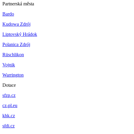
Partnerská města
Bardo
Kudowa Zdrój
Liptovský Hrádok
Polanica Zdrój
Rüschlikon
Vojnik
Warrington
Dotace
sfzp.cz
cz-pl.eu
khk.cz
sfdi.cz