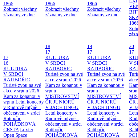
EX
1866
1866
1866
VĚ
Zobrazit všechny
Zobrazit všechny
Zobrazit všechny
BIT
záznamy ze dne
záznamy ze dne
záznamy ze dne
SKA
186
Zobr
zázn
18
19
20
17
17
17
17
KULTURA
KULTURA
KU
16
V SRDCI
V SRDCI
V S
KULTURA
RATIBOŘIC
RATIBOŘIC
RAT
V SRDCI
Turisté zvou na své
Turisté zvou na své
Turi
RATIBOŘIC
akce v srpnu 2026
akce v srpnu 2026
akce
Turisté zvou na své
Kam za kopanou v
Kam za kopanou v
Kam
akce v srpnu 2026
srpnu
srpnu
srpn
Kam za kopanou v
MISTROVSTVÍ
MISTROVSTVÍ
MI
srpnu
Letní koncerty
ČR JUNIORŮ
ČR JUNIORŮ
ČR 
v Rudrově mlýně –
V JACHTINGU
V JACHTINGU
V 
občerstvení v srdci
Letní koncerty v
Letní koncerty v
Letn
Ratibořic
Rudrově mlýně –
Rudrově mlýně –
Rud
POHÁDKOVÁ
občerstvení v srdci
občerstvení v srdci
obče
CESTA
Luxfer
Ratibořic
Ratibořic
Rati
Open Space
POHÁDKOVÁ
POHÁDKOVÁ
PO