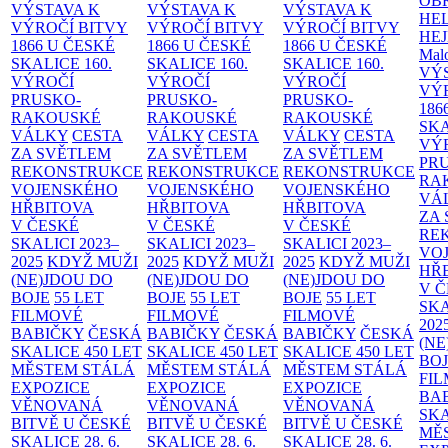
OB
VÝSTAVA K
VÝSTAVA K
VÝSTAVA K
HE
VÝROČÍ BITVY
VÝROČÍ BITVY
VÝROČÍ BITVY
HE
1866 U ČESKÉ
1866 U ČESKÉ
1866 U ČESKÉ
Malo
SKALICE
160.
SKALICE
160.
SKALICE
160.
VÝ
VÝROČÍ
VÝROČÍ
VÝROČÍ
VÝ
PRUSKO-
PRUSKO-
PRUSKO-
186
RAKOUSKÉ
RAKOUSKÉ
RAKOUSKÉ
SK
VÁLKY
CESTA
VÁLKY
CESTA
VÁLKY
CESTA
VÝ
ZA SVĚTLEM
ZA SVĚTLEM
ZA SVĚTLEM
PR
REKONSTRUKCE
REKONSTRUKCE
REKONSTRUKCE
RA
VOJENSKÉHO
VOJENSKÉHO
VOJENSKÉHO
VÁ
HŘBITOVA
HŘBITOVA
HŘBITOVA
ZA
V ČESKÉ
V ČESKÉ
V ČESKÉ
RE
SKALICI 2023–
SKALICI 2023–
SKALICI 2023–
VO
2025
KDYŽ MUŽI
2025
KDYŽ MUŽI
2025
KDYŽ MUŽI
HŘ
(NE)JDOU DO
(NE)JDOU DO
(NE)JDOU DO
V 
BOJE
55 LET
BOJE
55 LET
BOJE
55 LET
SKA
FILMOVÉ
FILMOVÉ
FILMOVÉ
202
BABIČKY
ČESKÁ
BABIČKY
ČESKÁ
BABIČKY
ČESKÁ
(NE
SKALICE 450 LET
SKALICE 450 LET
SKALICE 450 LET
BO
MĚSTEM
STÁLÁ
MĚSTEM
STÁLÁ
MĚSTEM
STÁLÁ
FI
EXPOZICE
EXPOZICE
EXPOZICE
BA
VĚNOVANÁ
VĚNOVANÁ
VĚNOVANÁ
SKA
BITVĚ U ČESKÉ
BITVĚ U ČESKÉ
BITVĚ U ČESKÉ
MĚ
SKALICE 28. 6.
SKALICE 28. 6.
SKALICE 28. 6.