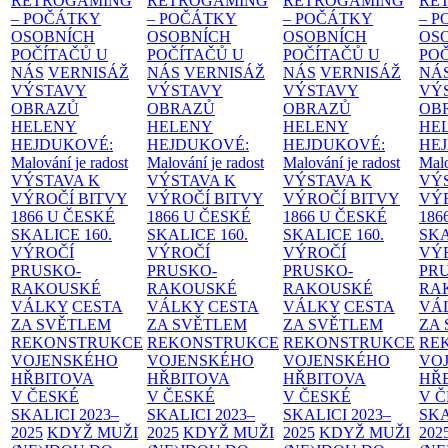
RETROGAMING
RETROGAMING
RETROGAMING
RE
– POČÁTKY
– POČÁTKY
– POČÁTKY
– 
OSOBNÍCH
OSOBNÍCH
OSOBNÍCH
OS
POČÍTAČŮ U
POČÍTAČŮ U
POČÍTAČŮ U
PO
NÁS
VERNISÁŽ
NÁS
VERNISÁŽ
NÁS
VERNISÁŽ
NÁ
VÝSTAVY
VÝSTAVY
VÝSTAVY
VÝ
OBRAZŮ
OBRAZŮ
OBRAZŮ
OB
HELENY
HELENY
HELENY
HE
HEJDUKOVÉ:
HEJDUKOVÉ:
HEJDUKOVÉ:
HE
Malování je radost
Malování je radost
Malování je radost
Malo
VÝSTAVA K
VÝSTAVA K
VÝSTAVA K
VÝ
VÝROČÍ BITVY
VÝROČÍ BITVY
VÝROČÍ BITVY
VÝ
1866 U ČESKÉ
1866 U ČESKÉ
1866 U ČESKÉ
186
SKALICE
160.
SKALICE
160.
SKALICE
160.
SK
VÝROČÍ
VÝROČÍ
VÝROČÍ
VÝ
PRUSKO-
PRUSKO-
PRUSKO-
PR
RAKOUSKÉ
RAKOUSKÉ
RAKOUSKÉ
RA
VÁLKY
CESTA
VÁLKY
CESTA
VÁLKY
CESTA
VÁ
ZA SVĚTLEM
ZA SVĚTLEM
ZA SVĚTLEM
ZA
REKONSTRUKCE
REKONSTRUKCE
REKONSTRUKCE
RE
VOJENSKÉHO
VOJENSKÉHO
VOJENSKÉHO
VO
HŘBITOVA
HŘBITOVA
HŘBITOVA
HŘ
V ČESKÉ
V ČESKÉ
V ČESKÉ
V 
SKALICI 2023–
SKALICI 2023–
SKALICI 2023–
SKA
2025
KDYŽ MUŽI
2025
KDYŽ MUŽI
2025
KDYŽ MUŽI
202