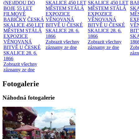
(NE)JDOU DO
SKALICE 450 LET
SKALICE 450 LET
BA
BOJE
55 LET
MĚSTEM
STÁLÁ
MĚSTEM
STÁLÁ
SKA
FILMOVÉ
EXPOZICE
EXPOZICE
MĚ
BABIČKY
ČESKÁ
VĚNOVANÁ
VĚNOVANÁ
EX
SKALICE 450 LET
BITVĚ U ČESKÉ
BITVĚ U ČESKÉ
VĚ
MĚSTEM
STÁLÁ
SKALICE 28. 6.
SKALICE 28. 6.
BIT
EXPOZICE
1866
1866
SKA
VĚNOVANÁ
Zobrazit všechny
Zobrazit všechny
186
BITVĚ U ČESKÉ
záznamy ze dne
záznamy ze dne
Zobr
SKALICE 28. 6.
zázn
1866
Zobrazit všechny
záznamy ze dne
Fotogalerie
Náhodná fotogalerie