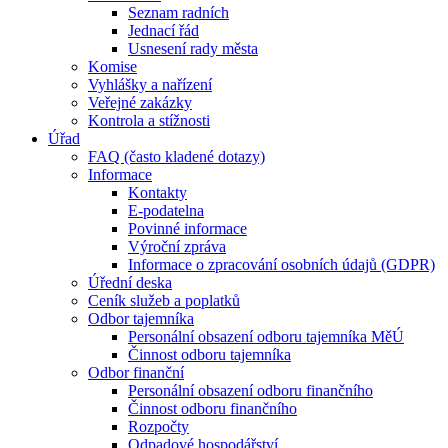
Seznam radních
Jednací řád
Usnesení rady města
Komise
Vyhlášky a nařízení
Veřejné zakázky
Kontrola a stížnosti
Úřad
FAQ (často kladené dotazy)
Informace
Kontakty
E-podatelna
Povinné informace
Výroční zpráva
Informace o zpracování osobních údajů (GDPR)
Úřední deska
Ceník služeb a poplatků
Odbor tajemníka
Personální obsazení odboru tajemníka MěÚ
Činnost odboru tajemníka
Odbor finanční
Personální obsazení odboru finančního
Činnost odboru finančního
Rozpočty
Odpadové hospodářství