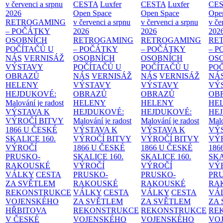
v červenci a srpnu
CESTA
Luxfer
CESTA
Luxfer
CE
2026
Open Space
Open Space
Ope
RETROGAMING
v červenci a srpnu
v červenci a srpnu
v če
– POČÁTKY
2026
2026
202
OSOBNÍCH
RETROGAMING
RETROGAMING
RE
POČÍTAČŮ U
– POČÁTKY
– POČÁTKY
– 
NÁS
VERNISÁŽ
OSOBNÍCH
OSOBNÍCH
OS
VÝSTAVY
POČÍTAČŮ U
POČÍTAČŮ U
PO
OBRAZŮ
NÁS
VERNISÁŽ
NÁS
VERNISÁŽ
NÁ
HELENY
VÝSTAVY
VÝSTAVY
VÝ
HEJDUKOVÉ:
OBRAZŮ
OBRAZŮ
OB
Malování je radost
HELENY
HELENY
HE
VÝSTAVA K
HEJDUKOVÉ:
HEJDUKOVÉ:
HE
VÝROČÍ BITVY
Malování je radost
Malování je radost
Malo
1866 U ČESKÉ
VÝSTAVA K
VÝSTAVA K
VÝ
SKALICE
160.
VÝROČÍ BITVY
VÝROČÍ BITVY
VÝ
VÝROČÍ
1866 U ČESKÉ
1866 U ČESKÉ
186
PRUSKO-
SKALICE
160.
SKALICE
160.
SK
RAKOUSKÉ
VÝROČÍ
VÝROČÍ
VÝ
VÁLKY
CESTA
PRUSKO-
PRUSKO-
PR
ZA SVĚTLEM
RAKOUSKÉ
RAKOUSKÉ
RA
REKONSTRUKCE
VÁLKY
CESTA
VÁLKY
CESTA
VÁ
VOJENSKÉHO
ZA SVĚTLEM
ZA SVĚTLEM
ZA
HŘBITOVA
REKONSTRUKCE
REKONSTRUKCE
RE
V ČESKÉ
VOJENSKÉHO
VOJENSKÉHO
VO