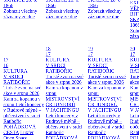
EX
1866
1866
1866
VĚ
Zobrazit všechny
Zobrazit všechny
Zobrazit všechny
BIT
záznamy ze dne
záznamy ze dne
záznamy ze dne
SKA
186
Zobr
zázn
18
19
20
17
17
17
17
KULTURA
KULTURA
KU
16
V SRDCI
V SRDCI
V S
KULTURA
RATIBOŘIC
RATIBOŘIC
RAT
V SRDCI
Turisté zvou na své
Turisté zvou na své
Turi
RATIBOŘIC
akce v srpnu 2026
akce v srpnu 2026
akce
Turisté zvou na své
Kam za kopanou v
Kam za kopanou v
Kam
akce v srpnu 2026
srpnu
srpnu
srpn
Kam za kopanou v
MISTROVSTVÍ
MISTROVSTVÍ
MI
srpnu
Letní koncerty
ČR JUNIORŮ
ČR JUNIORŮ
ČR 
v Rudrově mlýně –
V JACHTINGU
V JACHTINGU
V 
občerstvení v srdci
Letní koncerty v
Letní koncerty v
Letn
Ratibořic
Rudrově mlýně –
Rudrově mlýně –
Rud
POHÁDKOVÁ
občerstvení v srdci
občerstvení v srdci
obče
CESTA
Luxfer
Ratibořic
Ratibořic
Rati
Open Space
POHÁDKOVÁ
POHÁDKOVÁ
PO