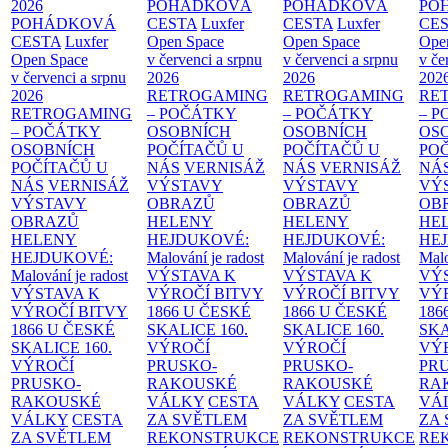
2026
POHÁDKOVÁ
POHÁDKOVÁ
PO
POHÁDKOVÁ
CESTA
Luxfer
CESTA
Luxfer
CE
CESTA
Luxfer
Open Space
Open Space
Ope
Open Space
v červenci a srpnu
v červenci a srpnu
v če
v červenci a srpnu
2026
2026
202
2026
RETROGAMING
RETROGAMING
RE
RETROGAMING
– POČÁTKY
– POČÁTKY
– 
– POČÁTKY
OSOBNÍCH
OSOBNÍCH
OS
OSOBNÍCH
POČÍTAČŮ U
POČÍTAČŮ U
PO
POČÍTAČŮ U
NÁS
VERNISÁŽ
NÁS
VERNISÁŽ
NÁ
NÁS
VERNISÁŽ
VÝSTAVY
VÝSTAVY
VÝ
VÝSTAVY
OBRAZŮ
OBRAZŮ
OB
OBRAZŮ
HELENY
HELENY
HE
HELENY
HEJDUKOVÉ:
HEJDUKOVÉ:
HE
HEJDUKOVÉ:
Malování je radost
Malování je radost
Malo
Malování je radost
VÝSTAVA K
VÝSTAVA K
VÝ
VÝSTAVA K
VÝROČÍ BITVY
VÝROČÍ BITVY
VÝ
VÝROČÍ BITVY
1866 U ČESKÉ
1866 U ČESKÉ
186
1866 U ČESKÉ
SKALICE
160.
SKALICE
160.
SK
SKALICE
160.
VÝROČÍ
VÝROČÍ
VÝ
VÝROČÍ
PRUSKO-
PRUSKO-
PR
PRUSKO-
RAKOUSKÉ
RAKOUSKÉ
RA
RAKOUSKÉ
VÁLKY
CESTA
VÁLKY
CESTA
VÁ
VÁLKY
CESTA
ZA SVĚTLEM
ZA SVĚTLEM
ZA
ZA SVĚTLEM
REKONSTRUKCE
REKONSTRUKCE
RE