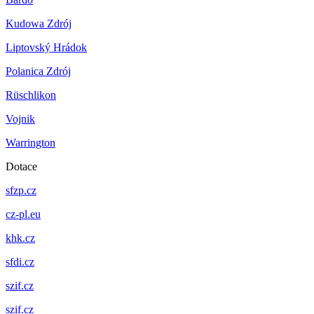
Kudowa Zdrój
Liptovský Hrádok
Polanica Zdrój
Rüschlikon
Vojnik
Warrington
Dotace
sfzp.cz
cz-pl.eu
khk.cz
sfdi.cz
szif.cz
szif.cz