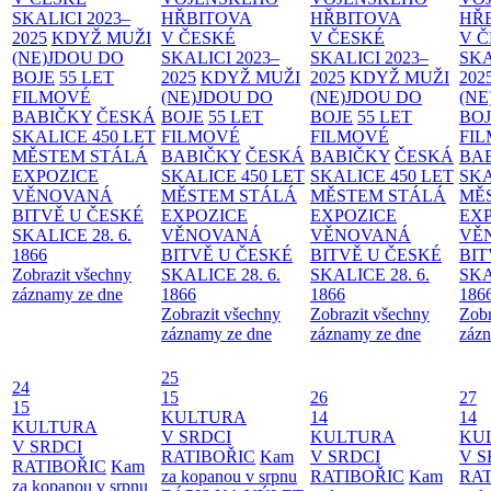
SKALICI 2023–
HŘBITOVA
HŘBITOVA
HŘ
2025
KDYŽ MUŽI
V ČESKÉ
V ČESKÉ
V 
(NE)JDOU DO
SKALICI 2023–
SKALICI 2023–
SKA
BOJE
55 LET
2025
KDYŽ MUŽI
2025
KDYŽ MUŽI
202
FILMOVÉ
(NE)JDOU DO
(NE)JDOU DO
(NE
BABIČKY
ČESKÁ
BOJE
55 LET
BOJE
55 LET
BO
SKALICE 450 LET
FILMOVÉ
FILMOVÉ
FI
MĚSTEM
STÁLÁ
BABIČKY
ČESKÁ
BABIČKY
ČESKÁ
BA
EXPOZICE
SKALICE 450 LET
SKALICE 450 LET
SKA
VĚNOVANÁ
MĚSTEM
STÁLÁ
MĚSTEM
STÁLÁ
MĚ
BITVĚ U ČESKÉ
EXPOZICE
EXPOZICE
EX
SKALICE 28. 6.
VĚNOVANÁ
VĚNOVANÁ
VĚ
1866
BITVĚ U ČESKÉ
BITVĚ U ČESKÉ
BIT
Zobrazit všechny
SKALICE 28. 6.
SKALICE 28. 6.
SKA
záznamy ze dne
1866
1866
186
Zobrazit všechny
Zobrazit všechny
Zobr
záznamy ze dne
záznamy ze dne
zázn
25
24
15
26
27
15
KULTURA
14
14
KULTURA
V SRDCI
KULTURA
KU
V SRDCI
RATIBOŘIC
Kam
V SRDCI
V S
RATIBOŘIC
Kam
za kopanou v srpnu
RATIBOŘIC
Kam
RAT
za kopanou v srpnu