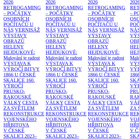
2026
2026
2026
202
RETROGAMING
RETROGAMING
RETROGAMING
RE
– POČÁTKY
– POČÁTKY
– POČÁTKY
– 
OSOBNÍCH
OSOBNÍCH
OSOBNÍCH
OS
POČÍTAČŮ U
POČÍTAČŮ U
POČÍTAČŮ U
PO
NÁS
VERNISÁŽ
NÁS
VERNISÁŽ
NÁS
VERNISÁŽ
NÁ
VÝSTAVY
VÝSTAVY
VÝSTAVY
VÝ
OBRAZŮ
OBRAZŮ
OBRAZŮ
OB
HELENY
HELENY
HELENY
HE
HEJDUKOVÉ:
HEJDUKOVÉ:
HEJDUKOVÉ:
HE
Malování je radost
Malování je radost
Malování je radost
Malo
VÝSTAVA K
VÝSTAVA K
VÝSTAVA K
VÝ
VÝROČÍ BITVY
VÝROČÍ BITVY
VÝROČÍ BITVY
VÝ
1866 U ČESKÉ
1866 U ČESKÉ
1866 U ČESKÉ
186
SKALICE
160.
SKALICE
160.
SKALICE
160.
SK
VÝROČÍ
VÝROČÍ
VÝROČÍ
VÝ
PRUSKO-
PRUSKO-
PRUSKO-
PR
RAKOUSKÉ
RAKOUSKÉ
RAKOUSKÉ
RA
VÁLKY
CESTA
VÁLKY
CESTA
VÁLKY
CESTA
VÁ
ZA SVĚTLEM
ZA SVĚTLEM
ZA SVĚTLEM
ZA
REKONSTRUKCE
REKONSTRUKCE
REKONSTRUKCE
RE
VOJENSKÉHO
VOJENSKÉHO
VOJENSKÉHO
VO
HŘBITOVA
HŘBITOVA
HŘBITOVA
HŘ
V ČESKÉ
V ČESKÉ
V ČESKÉ
V 
SKALICI 2023–
SKALICI 2023–
SKALICI 2023–
SKA