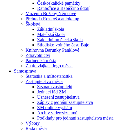
Českoskalické památky
Ratibořice a Babiččino údolí
Muzeum Boženy Němcové
Přehrada Rozkoš a autokemp
Školství
Základní škola
Mateřská škola
Základní umělecká škola
Středisko volného času Bájo
Knihovna Barunky Panklové
Zdravotnictví
Partnerská města
Znak, vlajka a logo města
Samospráva
Starostka a místostarostka
Zastupitelstvo města
Seznam zastupitelů
Jednací řád ZM
Usnesení zastupitelstva
Zápisy z jednání zastupitelstva
ZM online vysílání
Archiv videozáznamů
Podklady pro jednání zastupitelstva města
Výbory
Rada města