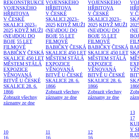
REKONSTRUKCE
VOJENSKÉHO
VOJENSKÉHO
VO
VOJENSKÉHO
HŘBITOVA
HŘBITOVA
HŘ
HŘBITOVA
V ČESKÉ
V ČESKÉ
V 
V ČESKÉ
SKALICI 2023–
SKALICI 2023–
SKA
SKALICI 2023–
2025
KDYŽ MUŽI
2025
KDYŽ MUŽI
202
2025
KDYŽ MUŽI
(NE)JDOU DO
(NE)JDOU DO
(NE
(NE)JDOU DO
BOJE
55 LET
BOJE
55 LET
BO
BOJE
55 LET
FILMOVÉ
FILMOVÉ
FI
FILMOVÉ
BABIČKY
ČESKÁ
BABIČKY
ČESKÁ
BA
BABIČKY
ČESKÁ
SKALICE 450 LET
SKALICE 450 LET
SKA
SKALICE 450 LET
MĚSTEM
STÁLÁ
MĚSTEM
STÁLÁ
MĚ
MĚSTEM
STÁLÁ
EXPOZICE
EXPOZICE
EX
EXPOZICE
VĚNOVANÁ
VĚNOVANÁ
VĚ
VĚNOVANÁ
BITVĚ U ČESKÉ
BITVĚ U ČESKÉ
BIT
BITVĚ U ČESKÉ
SKALICE 28. 6.
SKALICE 28. 6.
SKA
SKALICE 28. 6.
1866
1866
186
1866
Zobrazit všechny
Zobrazit všechny
Zobr
Zobrazit všechny
záznamy ze dne
záznamy ze dne
zázn
záznamy ze dne
13
17
KU
V S
10
11
12
RAT
16
16
16