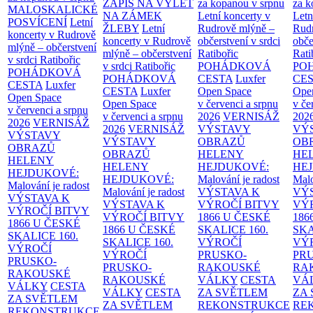
ZÁPIS NA VÝLET
za kopanou v srpnu
za k
MALOSKALICKÉ
NA ZÁMEK
Letní koncerty v
Letn
POSVÍCENÍ
Letní
ŽLEBY
Letní
Rudrově mlýně –
Rud
koncerty v Rudrově
koncerty v Rudrově
občerstvení v srdci
obče
mlýně – občerstvení
mlýně – občerstvení
Ratibořic
Rati
v srdci Ratibořic
v srdci Ratibořic
POHÁDKOVÁ
PO
POHÁDKOVÁ
POHÁDKOVÁ
CESTA
Luxfer
CE
CESTA
Luxfer
CESTA
Luxfer
Open Space
Ope
Open Space
Open Space
v červenci a srpnu
v če
v červenci a srpnu
v červenci a srpnu
2026
VERNISÁŽ
202
2026
VERNISÁŽ
2026
VERNISÁŽ
VÝSTAVY
VÝ
VÝSTAVY
VÝSTAVY
OBRAZŮ
OB
OBRAZŮ
OBRAZŮ
HELENY
HE
HELENY
HELENY
HEJDUKOVÉ:
HE
HEJDUKOVÉ:
HEJDUKOVÉ:
Malování je radost
Malo
Malování je radost
Malování je radost
VÝSTAVA K
VÝ
VÝSTAVA K
VÝSTAVA K
VÝROČÍ BITVY
VÝ
VÝROČÍ BITVY
VÝROČÍ BITVY
1866 U ČESKÉ
186
1866 U ČESKÉ
1866 U ČESKÉ
SKALICE
160.
SK
SKALICE
160.
SKALICE
160.
VÝROČÍ
VÝ
VÝROČÍ
VÝROČÍ
PRUSKO-
PR
PRUSKO-
PRUSKO-
RAKOUSKÉ
RA
RAKOUSKÉ
RAKOUSKÉ
VÁLKY
CESTA
VÁ
VÁLKY
CESTA
VÁLKY
CESTA
ZA SVĚTLEM
ZA
ZA SVĚTLEM
ZA SVĚTLEM
REKONSTRUKCE
RE
REKONSTRUKCE