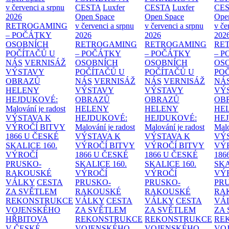
v červenci a srpnu
CESTA
Luxfer
CESTA
Luxfer
CE
2026
Open Space
Open Space
Ope
RETROGAMING
v červenci a srpnu
v červenci a srpnu
v če
– POČÁTKY
2026
2026
202
OSOBNÍCH
RETROGAMING
RETROGAMING
RE
POČÍTAČŮ U
– POČÁTKY
– POČÁTKY
– 
NÁS
VERNISÁŽ
OSOBNÍCH
OSOBNÍCH
OS
VÝSTAVY
POČÍTAČŮ U
POČÍTAČŮ U
PO
OBRAZŮ
NÁS
VERNISÁŽ
NÁS
VERNISÁŽ
NÁ
HELENY
VÝSTAVY
VÝSTAVY
VÝ
HEJDUKOVÉ:
OBRAZŮ
OBRAZŮ
OB
Malování je radost
HELENY
HELENY
HE
VÝSTAVA K
HEJDUKOVÉ:
HEJDUKOVÉ:
HE
VÝROČÍ BITVY
Malování je radost
Malování je radost
Malo
1866 U ČESKÉ
VÝSTAVA K
VÝSTAVA K
VÝ
SKALICE
160.
VÝROČÍ BITVY
VÝROČÍ BITVY
VÝ
VÝROČÍ
1866 U ČESKÉ
1866 U ČESKÉ
186
PRUSKO-
SKALICE
160.
SKALICE
160.
SK
RAKOUSKÉ
VÝROČÍ
VÝROČÍ
VÝ
VÁLKY
CESTA
PRUSKO-
PRUSKO-
PR
ZA SVĚTLEM
RAKOUSKÉ
RAKOUSKÉ
RA
REKONSTRUKCE
VÁLKY
CESTA
VÁLKY
CESTA
VÁ
VOJENSKÉHO
ZA SVĚTLEM
ZA SVĚTLEM
ZA
HŘBITOVA
REKONSTRUKCE
REKONSTRUKCE
RE
V ČESKÉ
VOJENSKÉHO
VOJENSKÉHO
VO