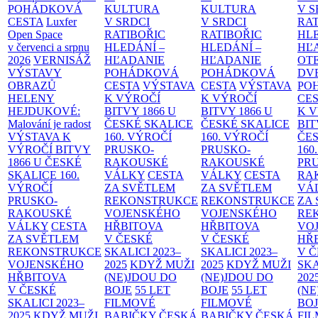
POHÁDKOVÁ
KULTURA
KULTURA
V S
CESTA
Luxfer
V SRDCI
V SRDCI
RAT
Open Space
RATIBOŘIC
RATIBOŘIC
HLE
v červenci a srpnu
HLEDÁNÍ –
HLEDÁNÍ –
HĽ
2026
VERNISÁŽ
HĽADANIE
HĽADANIE
OT
VÝSTAVY
POHÁDKOVÁ
POHÁDKOVÁ
DV
OBRAZŮ
CESTA
VÝSTAVA
CESTA
VÝSTAVA
PO
HELENY
K VÝROČÍ
K VÝROČÍ
CE
HEJDUKOVÉ:
BITVY 1866 U
BITVY 1866 U
K 
Malování je radost
ČESKÉ SKALICE
ČESKÉ SKALICE
BIT
VÝSTAVA K
160. VÝROČÍ
160. VÝROČÍ
ČES
VÝROČÍ BITVY
PRUSKO-
PRUSKO-
160
1866 U ČESKÉ
RAKOUSKÉ
RAKOUSKÉ
PR
SKALICE
160.
VÁLKY
CESTA
VÁLKY
CESTA
RA
VÝROČÍ
ZA SVĚTLEM
ZA SVĚTLEM
VÁ
PRUSKO-
REKONSTRUKCE
REKONSTRUKCE
ZA
RAKOUSKÉ
VOJENSKÉHO
VOJENSKÉHO
RE
VÁLKY
CESTA
HŘBITOVA
HŘBITOVA
VO
ZA SVĚTLEM
V ČESKÉ
V ČESKÉ
HŘ
REKONSTRUKCE
SKALICI 2023–
SKALICI 2023–
V 
VOJENSKÉHO
2025
KDYŽ MUŽI
2025
KDYŽ MUŽI
SKA
HŘBITOVA
(NE)JDOU DO
(NE)JDOU DO
202
V ČESKÉ
BOJE
55 LET
BOJE
55 LET
(NE
SKALICI 2023–
FILMOVÉ
FILMOVÉ
BO
2025
KDYŽ MUŽI
BABIČKY
ČESKÁ
BABIČKY
ČESKÁ
FI