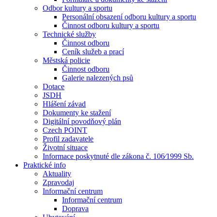
Odbor kultury a sportu
Personální obsazení odboru kultury a sportu
Činnost odboru kultury a sportu
Technické služby
Činnost odboru
Ceník služeb a prací
Městská policie
Činnost odboru
Galerie nalezených psů
Dotace
JSDH
Hlášení závad
Dokumenty ke stažení
Digitální povodňový plán
Czech POINT
Profil zadavatele
Životní situace
Informace poskytnuté dle zákona č. 106⁄1999 Sb.
Praktické info
Aktuality
Zpravodaj
Informační centrum
Informační centrum
Doprava