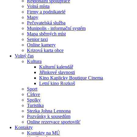
Regionální spolupráce
Volná místa
Firmy a podnikatelé
Mapy
Pečovatelská služba
Munipolis - informační systém
Mapa sběrných míst
Senior taxi
Online kamery
Krizová karta obce
Volný čas
Kultura
Kulturní kalendář
Jiřinkové slavnosti
Kino Kaplicky Boutique Cinema
Letní kino Rozkoš
Sport
Církve
Spolky
Turistika
Stezka Johna Lennona
Pozvánky k sousedům
Online rezervace sportovišť
Kontakty
Kontakty na MÚ