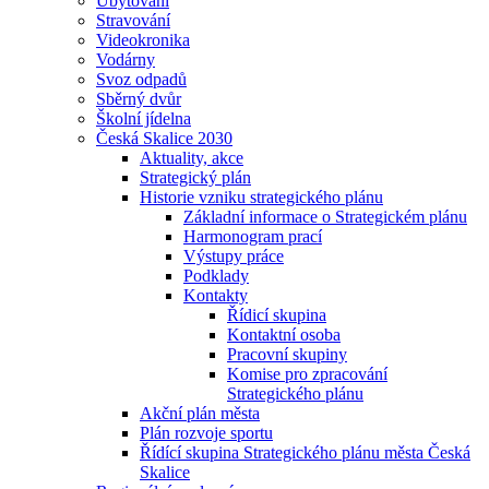
Ubytování
Stravování
Videokronika
Vodárny
Svoz odpadů
Sběrný dvůr
Školní jídelna
Česká Skalice 2030
Aktuality, akce
Strategický plán
Historie vzniku strategického plánu
Základní informace o Strategickém plánu
Harmonogram prací
Výstupy práce
Podklady
Kontakty
Řídicí skupina
Kontaktní osoba
Pracovní skupiny
Komise pro zpracování
Strategického plánu
Akční plán města
Plán rozvoje sportu
Řídící skupina Strategického plánu města Česká
Skalice