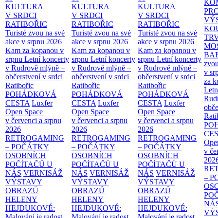
KO
KULTURA
KULTURA
KULTURA
PR
V SRDCI
V SRDCI
V SRDCI
VÝ
RATIBOŘIC
RATIBOŘIC
RATIBOŘIC
KO
Turisté zvou na své
Turisté zvou na své
Turisté zvou na své
TR
akce v srpnu 2026
akce v srpnu 2026
akce v srpnu 2026
MO
Kam za kopanou v
Kam za kopanou v
Kam za kopanou v
BA
srpnu
Letní koncerty
srpnu
Letní koncerty
srpnu
Letní koncerty
zvou
v Rudrově mlýně –
v Rudrově mlýně –
v Rudrově mlýně –
v sr
občerstvení v srdci
občerstvení v srdci
občerstvení v srdci
za k
Ratibořic
Ratibořic
Ratibořic
Letn
POHÁDKOVÁ
POHÁDKOVÁ
POHÁDKOVÁ
Rud
CESTA
Luxfer
CESTA
Luxfer
CESTA
Luxfer
obče
Open Space
Open Space
Open Space
Rati
v červenci a srpnu
v červenci a srpnu
v červenci a srpnu
PO
2026
2026
2026
CE
RETROGAMING
RETROGAMING
RETROGAMING
Ope
– POČÁTKY
– POČÁTKY
– POČÁTKY
v če
OSOBNÍCH
OSOBNÍCH
OSOBNÍCH
202
POČÍTAČŮ U
POČÍTAČŮ U
POČÍTAČŮ U
RE
NÁS
VERNISÁŽ
NÁS
VERNISÁŽ
NÁS
VERNISÁŽ
– 
VÝSTAVY
VÝSTAVY
VÝSTAVY
OS
OBRAZŮ
OBRAZŮ
OBRAZŮ
PO
HELENY
HELENY
HELENY
NÁ
HEJDUKOVÉ:
HEJDUKOVÉ:
HEJDUKOVÉ:
VÝ
Malování je radost
Malování je radost
Malování je radost