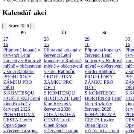
Kalendář akcí
Srpen
2026
Po
Út
St
27
28
29
30
16
16
16
16
Přípravná kopaná v
Přípravná kopaná v
Přípravná kopaná v
Příp
červenci
Letní
červenci
Letní
červenci
Letní
červ
koncerty v Rudrově
koncerty v Rudrově
koncerty v Rudrově
konc
mlýně – občerstvení
mlýně – občerstvení
mlýně – občerstvení
mlýn
v srdci Ratibořic
v srdci Ratibořic
v srdci Ratibořic
v sr
PROHLÍDKY
PROHLÍDKY
PROHLÍDKY
PR
ZÁMKU PRO
ZÁMKU PRO
ZÁMKU PRO
ZÁ
DĚTI
DĚTI
DĚTI
DĚT
S KOMTESOU
S KOMTESOU
S KOMTESOU
S 
HORTENZIÍ
Letní
HORTENZIÍ
Letní
HORTENZIÍ
Letní
HOR
kino Rozkoš v
kino Rozkoš v
kino Rozkoš v
kino
červenci 2026
červenci 2026
červenci 2026
červ
POHÁDKOVÁ
POHÁDKOVÁ
POHÁDKOVÁ
PO
CESTA
Luxfer
CESTA
Luxfer
CESTA
Luxfer
CE
Open Space
Open Space
Open Space
Ope
v červenci a srpnu
v červenci a srpnu
v červenci a srpnu
v če