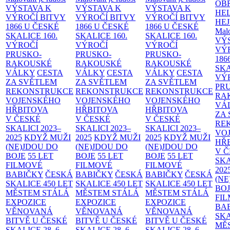
OB
VÝSTAVA K
VÝSTAVA K
VÝSTAVA K
HE
VÝROČÍ BITVY
VÝROČÍ BITVY
VÝROČÍ BITVY
HE
1866 U ČESKÉ
1866 U ČESKÉ
1866 U ČESKÉ
Malo
SKALICE
160.
SKALICE
160.
SKALICE
160.
VÝ
VÝROČÍ
VÝROČÍ
VÝROČÍ
VÝ
PRUSKO-
PRUSKO-
PRUSKO-
186
RAKOUSKÉ
RAKOUSKÉ
RAKOUSKÉ
SK
VÁLKY
CESTA
VÁLKY
CESTA
VÁLKY
CESTA
VÝ
ZA SVĚTLEM
ZA SVĚTLEM
ZA SVĚTLEM
PR
REKONSTRUKCE
REKONSTRUKCE
REKONSTRUKCE
RA
VOJENSKÉHO
VOJENSKÉHO
VOJENSKÉHO
VÁ
HŘBITOVA
HŘBITOVA
HŘBITOVA
ZA
V ČESKÉ
V ČESKÉ
V ČESKÉ
RE
SKALICI 2023–
SKALICI 2023–
SKALICI 2023–
VO
2025
KDYŽ MUŽI
2025
KDYŽ MUŽI
2025
KDYŽ MUŽI
HŘ
(NE)JDOU DO
(NE)JDOU DO
(NE)JDOU DO
V 
BOJE
55 LET
BOJE
55 LET
BOJE
55 LET
SKA
FILMOVÉ
FILMOVÉ
FILMOVÉ
202
BABIČKY
ČESKÁ
BABIČKY
ČESKÁ
BABIČKY
ČESKÁ
(NE
SKALICE 450 LET
SKALICE 450 LET
SKALICE 450 LET
BO
MĚSTEM
STÁLÁ
MĚSTEM
STÁLÁ
MĚSTEM
STÁLÁ
FI
EXPOZICE
EXPOZICE
EXPOZICE
BA
VĚNOVANÁ
VĚNOVANÁ
VĚNOVANÁ
SKA
BITVĚ U ČESKÉ
BITVĚ U ČESKÉ
BITVĚ U ČESKÉ
MĚ
SKALICE 28. 6.
SKALICE 28. 6.
SKALICE 28. 6.