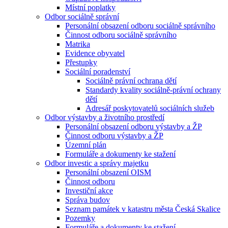
Místní poplatky
Odbor sociálně správní
Personální obsazení odboru sociálně správního
Činnost odboru sociálně správního
Matrika
Evidence obyvatel
Přestupky
Sociální poradenství
Sociálně právní ochrana dětí
Standardy kvality sociálně-právní ochrany
dětí
Adresář poskytovatelů sociálních služeb
Odbor výstavby a životního prostředí
Personální obsazení odboru výstavby a ŽP
Činnost odboru výstavby a ŽP
Územní plán
Formuláře a dokumenty ke stažení
Odbor investic a správy majetku
Personální obsazení OISM
Činnost odboru
Investiční akce
Správa budov
Seznam památek v katastru města Česká Skalice
Pozemky
Formuláře a dokumenty ke stažení