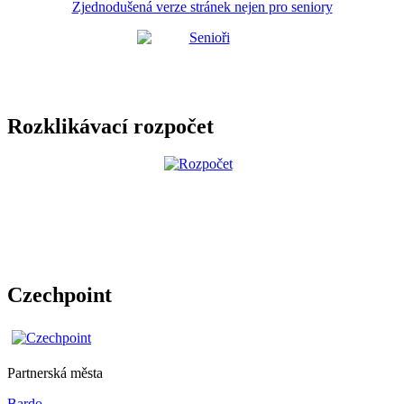
Zjednodušená verze stránek nejen pro seniory
Rozklikávací rozpočet
Czechpoint
Partnerská města
Bardo