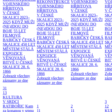
REKONSTRUKCE
VOJENSKÉHO
VO
VOJENSKÉHO
VOJENSKÉHO
HŘBITOVA
HŘ
HŘBITOVA
HŘBITOVA
V ČESKÉ
V 
V ČESKÉ
V ČESKÉ
SKALICI 2023–
SKA
SKALICI 2023–
SKALICI 2023–
2025
KDYŽ MUŽI
202
2025
KDYŽ MUŽI
2025
KDYŽ MUŽI
(NE)JDOU DO
(NE
(NE)JDOU DO
(NE)JDOU DO
BOJE
55 LET
BO
BOJE
55 LET
BOJE
55 LET
FILMOVÉ
FI
FILMOVÉ
FILMOVÉ
BABIČKY
ČESKÁ
BA
BABIČKY
ČESKÁ
BABIČKY
ČESKÁ
SKALICE 450 LET
SKA
SKALICE 450 LET
SKALICE 450 LET
MĚSTEM
STÁLÁ
MĚ
MĚSTEM
STÁLÁ
MĚSTEM
STÁLÁ
EXPOZICE
EX
EXPOZICE
EXPOZICE
VĚNOVANÁ
VĚ
VĚNOVANÁ
VĚNOVANÁ
BITVĚ U ČESKÉ
BIT
BITVĚ U ČESKÉ
BITVĚ U ČESKÉ
SKALICE 28. 6.
SKA
SKALICE 28. 6.
SKALICE 28. 6.
1866
186
1866
1866
Zobrazit všechny
Zobr
Zobrazit všechny
Zobrazit všechny
záznamy ze dne
zázn
záznamy ze dne
záznamy ze dne
31
13
KULTURA
V SRDCI
3
RATIBOŘIC
Kam
1
2
12
za kopanou v srpnu
11
11
KU