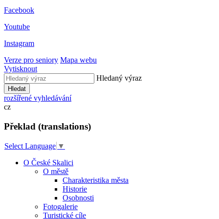
Facebook
Youtube
Instagram
Verze pro seniory
Mapa webu
Vytisknout
Hledaný výraz
Hledat
rozšířené vyhledávání
cz
Překlad (translations)
Select Language
▼
O České Skalici
O městě
Charakteristika města
Historie
Osobnosti
Fotogalerie
Turistické cíle