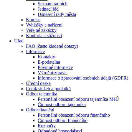
Seznam radních
Jednací řád
Usnesení rady města
Komise
Vyhlášky a nařízení
Veřejné zakázky
Kontrola a stížnosti
Úřad
FAQ (často kladené dotazy)
Informace
Kontakty
E-podatelna
Povinné informace
Výroční zpráva
Informace o zpracování osobních údajů (GDPR)
Úřední deska
Ceník služeb a poplatků
Odbor tajemníka
Personální obsazení odboru tajemníka MěÚ
Činnost odboru tajemníka
Odbor finanční
Personální obsazení odboru finančního
Činnost odboru finančního
Rozpočty
Odpadové hospodářství