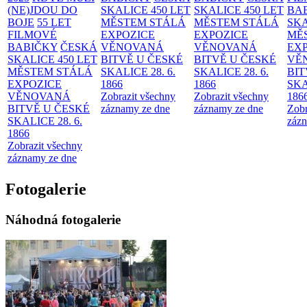
(NE)JDOU DO
SKALICE 450 LET
SKALICE 450 LET
BA
BOJE
55 LET
MĚSTEM
STÁLÁ
MĚSTEM
STÁLÁ
SKA
FILMOVÉ
EXPOZICE
EXPOZICE
MĚ
BABIČKY
ČESKÁ
VĚNOVANÁ
VĚNOVANÁ
EX
SKALICE 450 LET
BITVĚ U ČESKÉ
BITVĚ U ČESKÉ
VĚ
MĚSTEM
STÁLÁ
SKALICE 28. 6.
SKALICE 28. 6.
BIT
EXPOZICE
1866
1866
SKA
VĚNOVANÁ
Zobrazit všechny
Zobrazit všechny
186
BITVĚ U ČESKÉ
záznamy ze dne
záznamy ze dne
Zobr
SKALICE 28. 6.
zázn
1866
Zobrazit všechny
záznamy ze dne
Fotogalerie
Náhodná fotogalerie