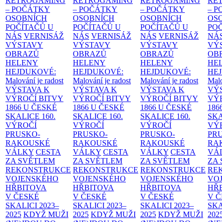
RETROGAMING
RETROGAMING
RETROGAMING
RE
– POČÁTKY
– POČÁTKY
– POČÁTKY
– 
OSOBNÍCH
OSOBNÍCH
OSOBNÍCH
OS
POČÍTAČŮ U
POČÍTAČŮ U
POČÍTAČŮ U
PO
NÁS
VERNISÁŽ
NÁS
VERNISÁŽ
NÁS
VERNISÁŽ
NÁ
VÝSTAVY
VÝSTAVY
VÝSTAVY
VÝ
OBRAZŮ
OBRAZŮ
OBRAZŮ
OB
HELENY
HELENY
HELENY
HE
HEJDUKOVÉ:
HEJDUKOVÉ:
HEJDUKOVÉ:
HE
Malování je radost
Malování je radost
Malování je radost
Malo
VÝSTAVA K
VÝSTAVA K
VÝSTAVA K
VÝ
VÝROČÍ BITVY
VÝROČÍ BITVY
VÝROČÍ BITVY
VÝ
1866 U ČESKÉ
1866 U ČESKÉ
1866 U ČESKÉ
186
SKALICE
160.
SKALICE
160.
SKALICE
160.
SK
VÝROČÍ
VÝROČÍ
VÝROČÍ
VÝ
PRUSKO-
PRUSKO-
PRUSKO-
PR
RAKOUSKÉ
RAKOUSKÉ
RAKOUSKÉ
RA
VÁLKY
CESTA
VÁLKY
CESTA
VÁLKY
CESTA
VÁ
ZA SVĚTLEM
ZA SVĚTLEM
ZA SVĚTLEM
ZA
REKONSTRUKCE
REKONSTRUKCE
REKONSTRUKCE
RE
VOJENSKÉHO
VOJENSKÉHO
VOJENSKÉHO
VO
HŘBITOVA
HŘBITOVA
HŘBITOVA
HŘ
V ČESKÉ
V ČESKÉ
V ČESKÉ
V 
SKALICI 2023–
SKALICI 2023–
SKALICI 2023–
SKA
2025
KDYŽ MUŽI
2025
KDYŽ MUŽI
2025
KDYŽ MUŽI
202