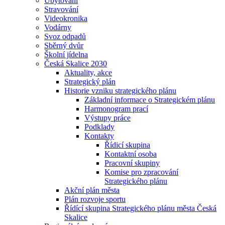
Ubytování
Stravování
Videokronika
Vodárny
Svoz odpadů
Sběrný dvůr
Školní jídelna
Česká Skalice 2030
Aktuality, akce
Strategický plán
Historie vzniku strategického plánu
Základní informace o Strategickém plánu
Harmonogram prací
Výstupy práce
Podklady
Kontakty
Řídicí skupina
Kontaktní osoba
Pracovní skupiny
Komise pro zpracování
Strategického plánu
Akční plán města
Plán rozvoje sportu
Řídící skupina Strategického plánu města Česká
Skalice