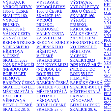
OB
VÝSTAVA K
VÝSTAVA K
VÝSTAVA K
HE
VÝROČÍ BITVY
VÝROČÍ BITVY
VÝROČÍ BITVY
HE
1866 U ČESKÉ
1866 U ČESKÉ
1866 U ČESKÉ
Malo
SKALICE
160.
SKALICE
160.
SKALICE
160.
VÝ
VÝROČÍ
VÝROČÍ
VÝROČÍ
VÝ
PRUSKO-
PRUSKO-
PRUSKO-
186
RAKOUSKÉ
RAKOUSKÉ
RAKOUSKÉ
SK
VÁLKY
CESTA
VÁLKY
CESTA
VÁLKY
CESTA
VÝ
ZA SVĚTLEM
ZA SVĚTLEM
ZA SVĚTLEM
PR
REKONSTRUKCE
REKONSTRUKCE
REKONSTRUKCE
RA
VOJENSKÉHO
VOJENSKÉHO
VOJENSKÉHO
VÁ
HŘBITOVA
HŘBITOVA
HŘBITOVA
ZA
V ČESKÉ
V ČESKÉ
V ČESKÉ
RE
SKALICI 2023–
SKALICI 2023–
SKALICI 2023–
VO
2025
KDYŽ MUŽI
2025
KDYŽ MUŽI
2025
KDYŽ MUŽI
HŘ
(NE)JDOU DO
(NE)JDOU DO
(NE)JDOU DO
V 
BOJE
55 LET
BOJE
55 LET
BOJE
55 LET
SKA
FILMOVÉ
FILMOVÉ
FILMOVÉ
202
BABIČKY
ČESKÁ
BABIČKY
ČESKÁ
BABIČKY
ČESKÁ
(NE
SKALICE 450 LET
SKALICE 450 LET
SKALICE 450 LET
BO
MĚSTEM
STÁLÁ
MĚSTEM
STÁLÁ
MĚSTEM
STÁLÁ
FI
EXPOZICE
EXPOZICE
EXPOZICE
BA
VĚNOVANÁ
VĚNOVANÁ
VĚNOVANÁ
SKA
BITVĚ U ČESKÉ
BITVĚ U ČESKÉ
BITVĚ U ČESKÉ
MĚ
SKALICE 28. 6.
SKALICE 28. 6.
SKALICE 28. 6.