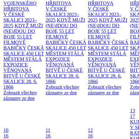
VOJENSKÉHO
HŘBITOVA
HŘBITOVA
HŘ
HŘBITOVA
V ČESKÉ
V ČESKÉ
V 
V ČESKÉ
SKALICI 2023–
SKALICI 2023–
SKA
SKALICI 2023–
2025
KDYŽ MUŽI
2025
KDYŽ MUŽI
202
2025
KDYŽ MUŽI
(NE)JDOU DO
(NE)JDOU DO
(NE
(NE)JDOU DO
BOJE
55 LET
BOJE
55 LET
BO
BOJE
55 LET
FILMOVÉ
FILMOVÉ
FI
FILMOVÉ
BABIČKY
ČESKÁ
BABIČKY
ČESKÁ
BA
BABIČKY
ČESKÁ
SKALICE 450 LET
SKALICE 450 LET
SKA
SKALICE 450 LET
MĚSTEM
STÁLÁ
MĚSTEM
STÁLÁ
MĚ
MĚSTEM
STÁLÁ
EXPOZICE
EXPOZICE
EX
EXPOZICE
VĚNOVANÁ
VĚNOVANÁ
VĚ
VĚNOVANÁ
BITVĚ U ČESKÉ
BITVĚ U ČESKÉ
BIT
BITVĚ U ČESKÉ
SKALICE 28. 6.
SKALICE 28. 6.
SKA
SKALICE 28. 6.
1866
1866
186
1866
Zobrazit všechny
Zobrazit všechny
Zobr
Zobrazit všechny
záznamy ze dne
záznamy ze dne
zázn
záznamy ze dne
13
17
KU
V S
10
11
12
RAT
16
16
16
KO