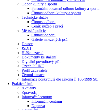
Odbor kultury a sportu
Personální obsazení odboru kultury a sportu
Činnost odboru kultury a sportu
Technické služby
Činnost odboru
Ceník služeb a prací
Městská policie
Činnost odboru
Galerie nalezených psů
Dotace
JSDH
Hlášení závad
Dokumenty ke stažení
Digitální povodňový plán
Czech POINT
Profil zadavatele
Životní situace
Informace poskytnuté dle zákona č. 106⁄1999 Sb.
Praktické info
Aktuality
Zpravodaj
Informační centrum
Informační centrum
Doprava