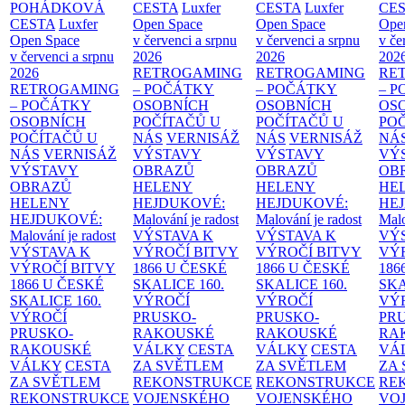
POHÁDKOVÁ
CESTA
Luxfer
CESTA
Luxfer
CE
CESTA
Luxfer
Open Space
Open Space
Ope
Open Space
v červenci a srpnu
v červenci a srpnu
v če
v červenci a srpnu
2026
2026
202
2026
RETROGAMING
RETROGAMING
RE
RETROGAMING
– POČÁTKY
– POČÁTKY
– 
– POČÁTKY
OSOBNÍCH
OSOBNÍCH
OS
OSOBNÍCH
POČÍTAČŮ U
POČÍTAČŮ U
PO
POČÍTAČŮ U
NÁS
VERNISÁŽ
NÁS
VERNISÁŽ
NÁ
NÁS
VERNISÁŽ
VÝSTAVY
VÝSTAVY
VÝ
VÝSTAVY
OBRAZŮ
OBRAZŮ
OB
OBRAZŮ
HELENY
HELENY
HE
HELENY
HEJDUKOVÉ:
HEJDUKOVÉ:
HE
HEJDUKOVÉ:
Malování je radost
Malování je radost
Malo
Malování je radost
VÝSTAVA K
VÝSTAVA K
VÝ
VÝSTAVA K
VÝROČÍ BITVY
VÝROČÍ BITVY
VÝ
VÝROČÍ BITVY
1866 U ČESKÉ
1866 U ČESKÉ
186
1866 U ČESKÉ
SKALICE
160.
SKALICE
160.
SK
SKALICE
160.
VÝROČÍ
VÝROČÍ
VÝ
VÝROČÍ
PRUSKO-
PRUSKO-
PR
PRUSKO-
RAKOUSKÉ
RAKOUSKÉ
RA
RAKOUSKÉ
VÁLKY
CESTA
VÁLKY
CESTA
VÁ
VÁLKY
CESTA
ZA SVĚTLEM
ZA SVĚTLEM
ZA
ZA SVĚTLEM
REKONSTRUKCE
REKONSTRUKCE
RE
REKONSTRUKCE
VOJENSKÉHO
VOJENSKÉHO
VO