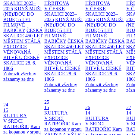
SKALICI 2023–
HŘBITOVA
HŘBITOVA
HŘ
2025
KDYŽ MUŽI
V ČESKÉ
V ČESKÉ
V 
(NE)JDOU DO
SKALICI 2023–
SKALICI 2023–
SKA
BOJE
55 LET
2025
KDYŽ MUŽI
2025
KDYŽ MUŽI
202
FILMOVÉ
(NE)JDOU DO
(NE)JDOU DO
(NE
BABIČKY
ČESKÁ
BOJE
55 LET
BOJE
55 LET
BO
SKALICE 450 LET
FILMOVÉ
FILMOVÉ
FI
MĚSTEM
STÁLÁ
BABIČKY
ČESKÁ
BABIČKY
ČESKÁ
BA
EXPOZICE
SKALICE 450 LET
SKALICE 450 LET
SKA
VĚNOVANÁ
MĚSTEM
STÁLÁ
MĚSTEM
STÁLÁ
MĚ
BITVĚ U ČESKÉ
EXPOZICE
EXPOZICE
EX
SKALICE 28. 6.
VĚNOVANÁ
VĚNOVANÁ
VĚ
1866
BITVĚ U ČESKÉ
BITVĚ U ČESKÉ
BIT
Zobrazit všechny
SKALICE 28. 6.
SKALICE 28. 6.
SKA
záznamy ze dne
1866
1866
186
Zobrazit všechny
Zobrazit všechny
Zobr
záznamy ze dne
záznamy ze dne
zázn
25
24
15
26
27
15
KULTURA
14
14
KULTURA
V SRDCI
KULTURA
KU
V SRDCI
RATIBOŘIC
Kam
V SRDCI
V S
RATIBOŘIC
Kam
za kopanou v srpnu
RATIBOŘIC
Kam
RAT
za kopanou v srpnu
ZÁPIS NA VÝLET
za kopanou v srpnu
za k