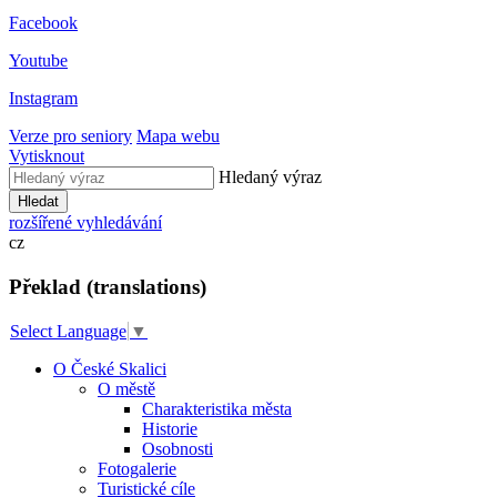
Facebook
Youtube
Instagram
Verze pro seniory
Mapa webu
Vytisknout
Hledaný výraz
Hledat
rozšířené vyhledávání
cz
Překlad (translations)
Select Language
▼
O České Skalici
O městě
Charakteristika města
Historie
Osobnosti
Fotogalerie
Turistické cíle