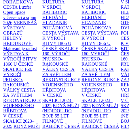
POHÁDKOVÁ
KULTURA
KULTURA
V S
CESTA
Luxfer
V SRDCI
V SRDCI
RAT
Open Space
RATIBOŘIC
RATIBOŘIC
HLE
v červenci a srpnu
HLEDÁNÍ –
HLEDÁNÍ –
HĽ
2026
VERNISÁŽ
HĽADANIE
HĽADANIE
OT
VÝSTAVY
POHÁDKOVÁ
POHÁDKOVÁ
DV
OBRAZŮ
CESTA
VÝSTAVA
CESTA
VÝSTAVA
PO
HELENY
K VÝROČÍ
K VÝROČÍ
CE
HEJDUKOVÉ:
BITVY 1866 U
BITVY 1866 U
K 
Malování je radost
ČESKÉ SKALICE
ČESKÉ SKALICE
BIT
VÝSTAVA K
160. VÝROČÍ
160. VÝROČÍ
ČES
VÝROČÍ BITVY
PRUSKO-
PRUSKO-
160
1866 U ČESKÉ
RAKOUSKÉ
RAKOUSKÉ
PR
SKALICE
160.
VÁLKY
CESTA
VÁLKY
CESTA
RA
VÝROČÍ
ZA SVĚTLEM
ZA SVĚTLEM
VÁ
PRUSKO-
REKONSTRUKCE
REKONSTRUKCE
ZA
RAKOUSKÉ
VOJENSKÉHO
VOJENSKÉHO
RE
VÁLKY
CESTA
HŘBITOVA
HŘBITOVA
VO
ZA SVĚTLEM
V ČESKÉ
V ČESKÉ
HŘ
REKONSTRUKCE
SKALICI 2023–
SKALICI 2023–
V 
VOJENSKÉHO
2025
KDYŽ MUŽI
2025
KDYŽ MUŽI
SKA
HŘBITOVA
(NE)JDOU DO
(NE)JDOU DO
202
V ČESKÉ
BOJE
55 LET
BOJE
55 LET
(NE
SKALICI 2023–
FILMOVÉ
FILMOVÉ
BO
2025
KDYŽ MUŽI
BABIČKY
ČESKÁ
BABIČKY
ČESKÁ
FI