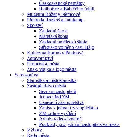
Českoskalické památky
Ratibořice a Babiččino údolí
Muzeum Boženy Němcové
Přehrada Rozkoš a autokemp
Školství
Základní škola
Mateřská škola
Základní umělecká škola
Středisko volného času Bájo
Knihovna Barunky Panklové
Zdravotnictví
Partnerská města
Znak, vlajka a logo města
Samospráva
Starostka a místostarostka
Zastupitelstvo města
Seznam zastupitelů
Jednací řád ZM
Usnesení zastupitelstva
Zápisy z jednání zastupitelstva
ZM online vysílání
Archiv videozáznamů
Podklady pro jednání zastupitelstva města
Výbory
Rada města