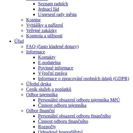
Seznam radních
Jednací řád
Usnesení rady města
Komise
Vyhlášky a nařízení
Veřejné zakázky
Kontrola a stížnosti
Úřad
FAQ (často kladené dotazy)
Informace
Kontakty
E-podatelna
Povinné informace
Výroční zpráva
Informace o zpracování osobních údajů (GDPR)
Úřední deska
Ceník služeb a poplatků
Odbor tajemníka
Personální obsazení odboru tajemníka MěÚ
Činnost odboru tajemníka
Odbor finanční
Personální obsazení odboru finančního
Činnost odboru finančního
Rozpočty
Odpadové hospodářství