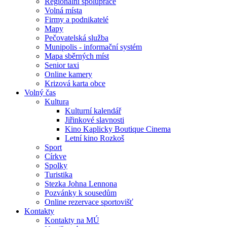
Regionální spolupráce
Volná místa
Firmy a podnikatelé
Mapy
Pečovatelská služba
Munipolis - informační systém
Mapa sběrných míst
Senior taxi
Online kamery
Krizová karta obce
Volný čas
Kultura
Kulturní kalendář
Jiřinkové slavnosti
Kino Kaplicky Boutique Cinema
Letní kino Rozkoš
Sport
Církve
Spolky
Turistika
Stezka Johna Lennona
Pozvánky k sousedům
Online rezervace sportovišť
Kontakty
Kontakty na MÚ