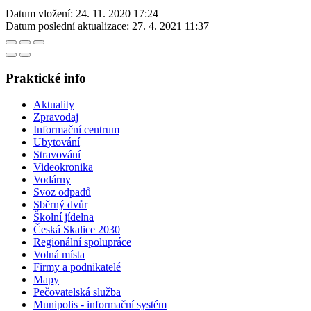
Datum vložení:
24. 11. 2020 17:24
Datum poslední aktualizace:
27. 4. 2021 11:37
Praktické info
Aktuality
Zpravodaj
Informační centrum
Ubytování
Stravování
Videokronika
Vodárny
Svoz odpadů
Sběrný dvůr
Školní jídelna
Česká Skalice 2030
Regionální spolupráce
Volná místa
Firmy a podnikatelé
Mapy
Pečovatelská služba
Munipolis - informační systém