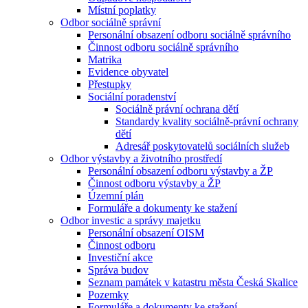
Místní poplatky
Odbor sociálně správní
Personální obsazení odboru sociálně správního
Činnost odboru sociálně správního
Matrika
Evidence obyvatel
Přestupky
Sociální poradenství
Sociálně právní ochrana dětí
Standardy kvality sociálně-právní ochrany
dětí
Adresář poskytovatelů sociálních služeb
Odbor výstavby a životního prostředí
Personální obsazení odboru výstavby a ŽP
Činnost odboru výstavby a ŽP
Územní plán
Formuláře a dokumenty ke stažení
Odbor investic a správy majetku
Personální obsazení OISM
Činnost odboru
Investiční akce
Správa budov
Seznam památek v katastru města Česká Skalice
Pozemky
Formuláře a dokumenty ke stažení