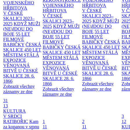
REKONSTRUKCE
VOJENSKÉHO
VO
VOJENSKÉHO
VOJENSKÉHO
HŘBITOVA
HŘ
HŘBITOVA
HŘBITOVA
V ČESKÉ
V 
V ČESKÉ
V ČESKÉ
SKALICI 2023–
SKA
SKALICI 2023–
SKALICI 2023–
2025
KDYŽ MUŽI
202
2025
KDYŽ MUŽI
2025
KDYŽ MUŽI
(NE)JDOU DO
(NE
(NE)JDOU DO
(NE)JDOU DO
BOJE
55 LET
BO
BOJE
55 LET
BOJE
55 LET
FILMOVÉ
FI
FILMOVÉ
FILMOVÉ
BABIČKY
ČESKÁ
BA
BABIČKY
ČESKÁ
BABIČKY
ČESKÁ
SKALICE 450 LET
SKA
SKALICE 450 LET
SKALICE 450 LET
MĚSTEM
STÁLÁ
MĚ
MĚSTEM
STÁLÁ
MĚSTEM
STÁLÁ
EXPOZICE
EX
EXPOZICE
EXPOZICE
VĚNOVANÁ
VĚ
VĚNOVANÁ
VĚNOVANÁ
BITVĚ U ČESKÉ
BIT
BITVĚ U ČESKÉ
BITVĚ U ČESKÉ
SKALICE 28. 6.
SKA
SKALICE 28. 6.
SKALICE 28. 6.
1866
186
1866
1866
Zobrazit všechny
Zobr
Zobrazit všechny
Zobrazit všechny
záznamy ze dne
zázn
záznamy ze dne
záznamy ze dne
31
13
KULTURA
V SRDCI
3
RATIBOŘIC
Kam
1
2
12
za kopanou v srpnu
11
11
KU