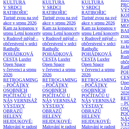
KULTURA
KULTURA
KULTURA
PR
V SRDCI
V SRDCI
V SRDCI
VÝ
RATIBOŘIC
RATIBOŘIC
RATIBOŘIC
KO
Turisté zvou na své
Turisté zvou na své
Turisté zvou na své
TR
akce v srpnu 2026
akce v srpnu 2026
akce v srpnu 2026
MO
Kam za kopanou v
Kam za kopanou v
Kam za kopanou v
BA
srpnu
Letní koncerty
srpnu
Letní koncerty
srpnu
Letní koncerty
zvou
v Rudrově mlýně –
v Rudrově mlýně –
v Rudrově mlýně –
v sr
občerstvení v srdci
občerstvení v srdci
občerstvení v srdci
za k
Ratibořic
Ratibořic
Ratibořic
Letn
POHÁDKOVÁ
POHÁDKOVÁ
POHÁDKOVÁ
Rud
CESTA
Luxfer
CESTA
Luxfer
CESTA
Luxfer
obče
Open Space
Open Space
Open Space
Rati
v červenci a srpnu
v červenci a srpnu
v červenci a srpnu
PO
2026
2026
2026
CE
RETROGAMING
RETROGAMING
RETROGAMING
Ope
– POČÁTKY
– POČÁTKY
– POČÁTKY
v če
OSOBNÍCH
OSOBNÍCH
OSOBNÍCH
202
POČÍTAČŮ U
POČÍTAČŮ U
POČÍTAČŮ U
RE
NÁS
VERNISÁŽ
NÁS
VERNISÁŽ
NÁS
VERNISÁŽ
– 
VÝSTAVY
VÝSTAVY
VÝSTAVY
OS
OBRAZŮ
OBRAZŮ
OBRAZŮ
PO
HELENY
HELENY
HELENY
NÁ
HEJDUKOVÉ:
HEJDUKOVÉ:
HEJDUKOVÉ:
VÝ
Malování je radost
Malování je radost
Malování je radost