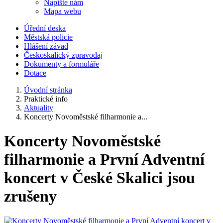
Napište nám
Mapa webu
Úřední deska
Městská policie
Hlášení závad
Českoskalický zpravodaj
Dokumenty a formuláře
Dotace
Úvodní stránka
Praktické info
Aktuality
Koncerty Novoměstské filharmonie a...
Koncerty Novoměstské
filharmonie a První Adventní
koncert v České Skalici jsou
zrušeny