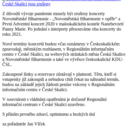
Z důvodů vývoje pandemie musely být zrušeny koncerty
Novoměstské filharmonie - „Novoměstská filharmonie v opěře“ a
První Adventní koncert 2020 v maloskalickém kostele Nanebevzetí
Panny Marie. Po jednání s interprety přesouváme oba koncerty do
roku 2021.
Nové termíny koncertů budou včas oznámeny v Českoskalickém
zpravodaji, městským rozhlasem, v Regionálním informačním
centru v České Skalici, na webových stránkách města Česká Skalice
a Novoměstské filharmonie a také ve vývěsce českoskalické KDU-
ČSL.
Zakoupené lístky a rezervace zůstávají v platnosti. Těm, kteří si
vstupenky již zakoupili a nebudou chtít čekat na náhradní termín,
budou na základě jejich žádosti peníze vráceny v Regionálním
informačním centru v České Skalici.
V souvislosti s vládními opatřeními je dočasně Regionální
informační centrum v České Skalici uzavřeno.
S přáním pevného zdraví, optimismu a hezkých dní
za pořadatele Jan Vlček