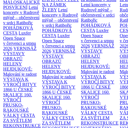
MALOSKALICKÉ
NA ZÁMEK
Letní koncerty v
Letn
POSVÍCENÍ
Letní
ŽLEBY
Letní
Rudrově mlýně –
Rud
koncerty v Rudrově
koncerty v Rudrově
občerstvení v srdci
obče
mlýně – občerstvení
mlýně – občerstvení
Ratibořic
Rati
v srdci Ratibořic
v srdci Ratibořic
POHÁDKOVÁ
PO
POHÁDKOVÁ
POHÁDKOVÁ
CESTA
Luxfer
CE
CESTA
Luxfer
CESTA
Luxfer
Open Space
Ope
Open Space
Open Space
v červenci a srpnu
v če
v červenci a srpnu
v červenci a srpnu
2026
VERNISÁŽ
202
2026
VERNISÁŽ
2026
VERNISÁŽ
VÝSTAVY
VÝ
VÝSTAVY
VÝSTAVY
OBRAZŮ
OB
OBRAZŮ
OBRAZŮ
HELENY
HE
HELENY
HELENY
HEJDUKOVÉ:
HE
HEJDUKOVÉ:
HEJDUKOVÉ:
Malování je radost
Malo
Malování je radost
Malování je radost
VÝSTAVA K
VÝ
VÝSTAVA K
VÝSTAVA K
VÝROČÍ BITVY
VÝ
VÝROČÍ BITVY
VÝROČÍ BITVY
1866 U ČESKÉ
186
1866 U ČESKÉ
1866 U ČESKÉ
SKALICE
160.
SK
SKALICE
160.
SKALICE
160.
VÝROČÍ
VÝ
VÝROČÍ
VÝROČÍ
PRUSKO-
PR
PRUSKO-
PRUSKO-
RAKOUSKÉ
RA
RAKOUSKÉ
RAKOUSKÉ
VÁLKY
CESTA
VÁ
VÁLKY
CESTA
VÁLKY
CESTA
ZA SVĚTLEM
ZA
ZA SVĚTLEM
ZA SVĚTLEM
REKONSTRUKCE
RE
REKONSTRUKCE