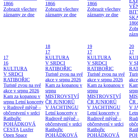
EX
1866
1866
1866
VĚ
Zobrazit všechny
Zobrazit všechny
Zobrazit všechny
BIT
záznamy ze dne
záznamy ze dne
záznamy ze dne
SKA
186
Zobr
zázn
18
19
20
17
17
17
17
KULTURA
KULTURA
KU
16
V SRDCI
V SRDCI
V S
KULTURA
RATIBOŘIC
RATIBOŘIC
RAT
V SRDCI
Turisté zvou na své
Turisté zvou na své
Turi
RATIBOŘIC
akce v srpnu 2026
akce v srpnu 2026
akce
Turisté zvou na své
Kam za kopanou v
Kam za kopanou v
Kam
akce v srpnu 2026
srpnu
srpnu
srpn
Kam za kopanou v
MISTROVSTVÍ
MISTROVSTVÍ
MI
srpnu
Letní koncerty
ČR JUNIORŮ
ČR JUNIORŮ
ČR 
v Rudrově mlýně –
V JACHTINGU
V JACHTINGU
V 
občerstvení v srdci
Letní koncerty v
Letní koncerty v
Letn
Ratibořic
Rudrově mlýně –
Rudrově mlýně –
Rud
POHÁDKOVÁ
občerstvení v srdci
občerstvení v srdci
obče
CESTA
Luxfer
Ratibořic
Ratibořic
Rati
Open Space
POHÁDKOVÁ
POHÁDKOVÁ
PO