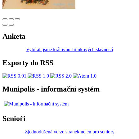
Anketa
Vybírali jsme královnu Jiřinkových slavností
Exporty do RSS
Munipolis - informační systém
Senioři
Zjednodušená verze stránek nejen pro seniory