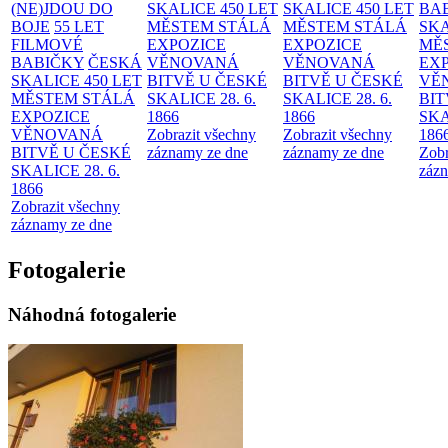
(NE)JDOU DO
SKALICE 450 LET
SKALICE 450 LET
BA
BOJE
55 LET
MĚSTEM
STÁLÁ
MĚSTEM
STÁLÁ
SKA
FILMOVÉ
EXPOZICE
EXPOZICE
MĚ
BABIČKY
ČESKÁ
VĚNOVANÁ
VĚNOVANÁ
EX
SKALICE 450 LET
BITVĚ U ČESKÉ
BITVĚ U ČESKÉ
VĚ
MĚSTEM
STÁLÁ
SKALICE 28. 6.
SKALICE 28. 6.
BIT
EXPOZICE
1866
1866
SKA
VĚNOVANÁ
Zobrazit všechny
Zobrazit všechny
186
BITVĚ U ČESKÉ
záznamy ze dne
záznamy ze dne
Zobr
SKALICE 28. 6.
zázn
1866
Zobrazit všechny
záznamy ze dne
Fotogalerie
Náhodná fotogalerie