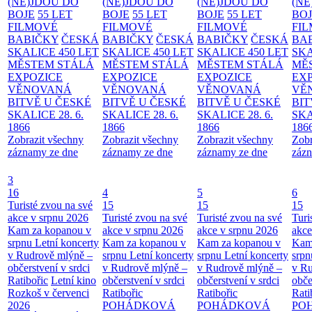
(NE)JDOU DO
(NE)JDOU DO
(NE)JDOU DO
(NE
BOJE
55 LET
BOJE
55 LET
BOJE
55 LET
BO
FILMOVÉ
FILMOVÉ
FILMOVÉ
FI
BABIČKY
ČESKÁ
BABIČKY
ČESKÁ
BABIČKY
ČESKÁ
BA
SKALICE 450 LET
SKALICE 450 LET
SKALICE 450 LET
SKA
MĚSTEM
STÁLÁ
MĚSTEM
STÁLÁ
MĚSTEM
STÁLÁ
MĚ
EXPOZICE
EXPOZICE
EXPOZICE
EX
VĚNOVANÁ
VĚNOVANÁ
VĚNOVANÁ
VĚ
BITVĚ U ČESKÉ
BITVĚ U ČESKÉ
BITVĚ U ČESKÉ
BIT
SKALICE 28. 6.
SKALICE 28. 6.
SKALICE 28. 6.
SKA
1866
1866
1866
186
Zobrazit všechny
Zobrazit všechny
Zobrazit všechny
Zobr
záznamy ze dne
záznamy ze dne
záznamy ze dne
zázn
3
16
4
5
6
Turisté zvou na své
15
15
15
akce v srpnu 2026
Turisté zvou na své
Turisté zvou na své
Turi
Kam za kopanou v
akce v srpnu 2026
akce v srpnu 2026
akce
srpnu
Letní koncerty
Kam za kopanou v
Kam za kopanou v
Kam
v Rudrově mlýně –
srpnu
Letní koncerty
srpnu
Letní koncerty
srp
občerstvení v srdci
v Rudrově mlýně –
v Rudrově mlýně –
v Ru
Ratibořic
Letní kino
občerstvení v srdci
občerstvení v srdci
obče
Rozkoš v červenci
Ratibořic
Ratibořic
Rati
2026
POHÁDKOVÁ
POHÁDKOVÁ
PO