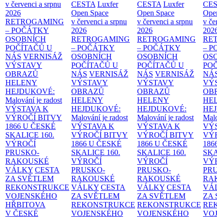
v červenci a srpnu
CESTA
Luxfer
CESTA
Luxfer
CE
2026
Open Space
Open Space
Ope
RETROGAMING
v červenci a srpnu
v červenci a srpnu
v če
– POČÁTKY
2026
2026
202
OSOBNÍCH
RETROGAMING
RETROGAMING
RE
POČÍTAČŮ U
– POČÁTKY
– POČÁTKY
– 
NÁS
VERNISÁŽ
OSOBNÍCH
OSOBNÍCH
OS
VÝSTAVY
POČÍTAČŮ U
POČÍTAČŮ U
PO
OBRAZŮ
NÁS
VERNISÁŽ
NÁS
VERNISÁŽ
NÁ
HELENY
VÝSTAVY
VÝSTAVY
VÝ
HEJDUKOVÉ:
OBRAZŮ
OBRAZŮ
OB
Malování je radost
HELENY
HELENY
HE
VÝSTAVA K
HEJDUKOVÉ:
HEJDUKOVÉ:
HE
VÝROČÍ BITVY
Malování je radost
Malování je radost
Malo
1866 U ČESKÉ
VÝSTAVA K
VÝSTAVA K
VÝ
SKALICE
160.
VÝROČÍ BITVY
VÝROČÍ BITVY
VÝ
VÝROČÍ
1866 U ČESKÉ
1866 U ČESKÉ
186
PRUSKO-
SKALICE
160.
SKALICE
160.
SK
RAKOUSKÉ
VÝROČÍ
VÝROČÍ
VÝ
VÁLKY
CESTA
PRUSKO-
PRUSKO-
PR
ZA SVĚTLEM
RAKOUSKÉ
RAKOUSKÉ
RA
REKONSTRUKCE
VÁLKY
CESTA
VÁLKY
CESTA
VÁ
VOJENSKÉHO
ZA SVĚTLEM
ZA SVĚTLEM
ZA
HŘBITOVA
REKONSTRUKCE
REKONSTRUKCE
RE
V ČESKÉ
VOJENSKÉHO
VOJENSKÉHO
VO