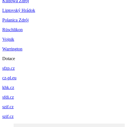
Kudowa Zdrój
Liptovský Hrádok
Polanica Zdrój
Rüschlikon
Vojnik
Warrington
Dotace
sfzp.cz
cz-pl.eu
khk.cz
sfdi.cz
szif.cz
szif.cz