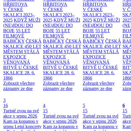
HŘBITOVA
HŘBITOVA
HŘBITOVA
HŘ
V ČESKÉ
V ČESKÉ
V ČESKÉ
V 
SKALICI 2023–
SKALICI 2023–
SKALICI 2023–
SKA
2025
KDYŽ MUŽI
2025
KDYŽ MUŽI
2025
KDYŽ MUŽI
202
(NE)JDOU DO
(NE)JDOU DO
(NE)JDOU DO
(NE
BOJE
55 LET
BOJE
55 LET
BOJE
55 LET
BO
FILMOVÉ
FILMOVÉ
FILMOVÉ
FI
BABIČKY
ČESKÁ
BABIČKY
ČESKÁ
BABIČKY
ČESKÁ
BA
SKALICE 450 LET
SKALICE 450 LET
SKALICE 450 LET
SKA
MĚSTEM
STÁLÁ
MĚSTEM
STÁLÁ
MĚSTEM
STÁLÁ
MĚ
EXPOZICE
EXPOZICE
EXPOZICE
EX
VĚNOVANÁ
VĚNOVANÁ
VĚNOVANÁ
VĚ
BITVĚ U ČESKÉ
BITVĚ U ČESKÉ
BITVĚ U ČESKÉ
BIT
SKALICE 28. 6.
SKALICE 28. 6.
SKALICE 28. 6.
SKA
1866
1866
1866
186
Zobrazit všechny
Zobrazit všechny
Zobrazit všechny
Zobr
záznamy ze dne
záznamy ze dne
záznamy ze dne
zázn
3
16
4
5
6
Turisté zvou na své
15
15
15
akce v srpnu 2026
Turisté zvou na své
Turisté zvou na své
Turi
Kam za kopanou v
akce v srpnu 2026
akce v srpnu 2026
akce
srpnu
Letní koncerty
Kam za kopanou v
Kam za kopanou v
Kam