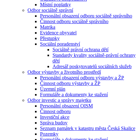
Místní poplatky
Odbor sociálně správní
Personální obsazení odboru sociálně správního
Činnost odboru sociálně správního
Matrika
Evidence obyvatel
Přestupky
Sociální poradenství
Sociálně právní ochrana dětí
Standardy kvality sociálně-právní ochrany
dětí
Adresář poskytovatelů sociálních služeb
Odbor výstavby a životního prostředí
Personální obsazení odboru výstavby a ŽP
Činnost odboru výstavby a ŽP
Územní plán
Formuláře a dokumenty ke stažení
Odbor investic a správy majetku
Personální obsazení OISM
Činnost odboru
Investiční akce
Správa budov
Seznam památek v katastru města Česká Skalice
Pozemky
Formuláře a dokumenty ke stažení