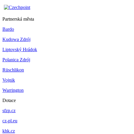
Partnerská města
Bardo
Kudowa Zdrój
Liptovský Hrádok
Polanica Zdrój
Rüschlikon
Vojnik
Warrington
Dotace
sfzp.cz
cz-pl.eu
khk.cz