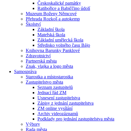
Českoskalické památky
Ratibořice a Babiččino údolí
Muzeum Boženy Němcové
Přehrada Rozkoš a autokemp
Školství
Základní škola
Mateřská škola
Základní umělecká škola
Středisko volného času Bájo
Knihovna Barunky Panklové
Zdravotnictví
Partnerská města
Znak, vlajka a logo města
Samospráva
Starostka a místostarostka
Zastupitelstvo města
Seznam zastupitelů
Jednací řád ZM
Usnesení zastupitelstva
Zápisy z jednání zastupitelstva
ZM online vysílání
Archiv videozáznamů
Podklady pro jednání zastupitelstva města
Výbory
Rada města