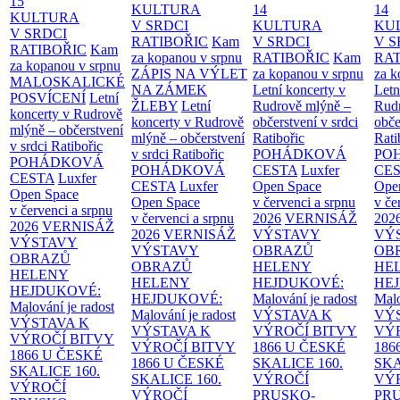
15
KULTURA
14
14
KULTURA
V SRDCI
KULTURA
KU
V SRDCI
RATIBOŘIC
Kam
V SRDCI
V S
RATIBOŘIC
Kam
za kopanou v srpnu
RATIBOŘIC
Kam
RAT
za kopanou v srpnu
ZÁPIS NA VÝLET
za kopanou v srpnu
za k
MALOSKALICKÉ
NA ZÁMEK
Letní koncerty v
Letn
POSVÍCENÍ
Letní
ŽLEBY
Letní
Rudrově mlýně –
Rud
koncerty v Rudrově
koncerty v Rudrově
občerstvení v srdci
obče
mlýně – občerstvení
mlýně – občerstvení
Ratibořic
Rati
v srdci Ratibořic
v srdci Ratibořic
POHÁDKOVÁ
PO
POHÁDKOVÁ
POHÁDKOVÁ
CESTA
Luxfer
CE
CESTA
Luxfer
CESTA
Luxfer
Open Space
Ope
Open Space
Open Space
v červenci a srpnu
v če
v červenci a srpnu
v červenci a srpnu
2026
VERNISÁŽ
202
2026
VERNISÁŽ
2026
VERNISÁŽ
VÝSTAVY
VÝ
VÝSTAVY
VÝSTAVY
OBRAZŮ
OB
OBRAZŮ
OBRAZŮ
HELENY
HE
HELENY
HELENY
HEJDUKOVÉ:
HE
HEJDUKOVÉ:
HEJDUKOVÉ:
Malování je radost
Malo
Malování je radost
Malování je radost
VÝSTAVA K
VÝ
VÝSTAVA K
VÝSTAVA K
VÝROČÍ BITVY
VÝ
VÝROČÍ BITVY
VÝROČÍ BITVY
1866 U ČESKÉ
186
1866 U ČESKÉ
1866 U ČESKÉ
SKALICE
160.
SK
SKALICE
160.
SKALICE
160.
VÝROČÍ
VÝ
VÝROČÍ
VÝROČÍ
PRUSKO-
PR