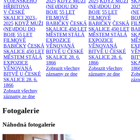
VOJENSKÉHO
2025
KDYŽ MUŽI
2025
KDYŽ MUŽI
SKA
HŘBITOVA
(NE)JDOU DO
(NE)JDOU DO
202
V ČESKÉ
BOJE
55 LET
BOJE
55 LET
(NE
SKALICI 2023–
FILMOVÉ
FILMOVÉ
BO
2025
KDYŽ MUŽI
BABIČKY
ČESKÁ
BABIČKY
ČESKÁ
FI
(NE)JDOU DO
SKALICE 450 LET
SKALICE 450 LET
BA
BOJE
55 LET
MĚSTEM
STÁLÁ
MĚSTEM
STÁLÁ
SKA
FILMOVÉ
EXPOZICE
EXPOZICE
MĚ
BABIČKY
ČESKÁ
VĚNOVANÁ
VĚNOVANÁ
EX
SKALICE 450 LET
BITVĚ U ČESKÉ
BITVĚ U ČESKÉ
VĚ
MĚSTEM
STÁLÁ
SKALICE 28. 6.
SKALICE 28. 6.
BIT
EXPOZICE
1866
1866
SKA
VĚNOVANÁ
Zobrazit všechny
Zobrazit všechny
186
BITVĚ U ČESKÉ
záznamy ze dne
záznamy ze dne
Zobr
SKALICE 28. 6.
zázn
1866
Zobrazit všechny
záznamy ze dne
Fotogalerie
Náhodná fotogalerie