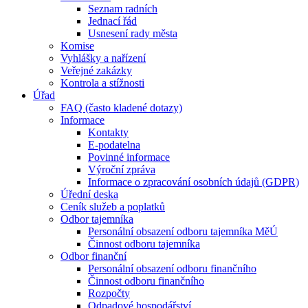
Seznam radních
Jednací řád
Usnesení rady města
Komise
Vyhlášky a nařízení
Veřejné zakázky
Kontrola a stížnosti
Úřad
FAQ (často kladené dotazy)
Informace
Kontakty
E-podatelna
Povinné informace
Výroční zpráva
Informace o zpracování osobních údajů (GDPR)
Úřední deska
Ceník služeb a poplatků
Odbor tajemníka
Personální obsazení odboru tajemníka MěÚ
Činnost odboru tajemníka
Odbor finanční
Personální obsazení odboru finančního
Činnost odboru finančního
Rozpočty
Odpadové hospodářství