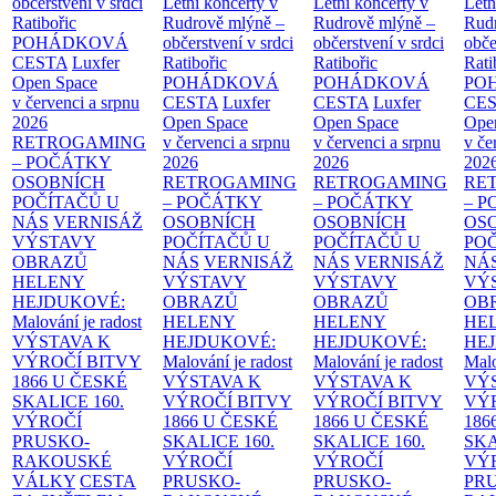
občerstvení v srdci
Letní koncerty v
Letní koncerty v
Letn
Ratibořic
Rudrově mlýně –
Rudrově mlýně –
Rud
POHÁDKOVÁ
občerstvení v srdci
občerstvení v srdci
obče
CESTA
Luxfer
Ratibořic
Ratibořic
Rati
Open Space
POHÁDKOVÁ
POHÁDKOVÁ
PO
v červenci a srpnu
CESTA
Luxfer
CESTA
Luxfer
CE
2026
Open Space
Open Space
Ope
RETROGAMING
v červenci a srpnu
v červenci a srpnu
v če
– POČÁTKY
2026
2026
202
OSOBNÍCH
RETROGAMING
RETROGAMING
RE
POČÍTAČŮ U
– POČÁTKY
– POČÁTKY
– 
NÁS
VERNISÁŽ
OSOBNÍCH
OSOBNÍCH
OS
VÝSTAVY
POČÍTAČŮ U
POČÍTAČŮ U
PO
OBRAZŮ
NÁS
VERNISÁŽ
NÁS
VERNISÁŽ
NÁ
HELENY
VÝSTAVY
VÝSTAVY
VÝ
HEJDUKOVÉ:
OBRAZŮ
OBRAZŮ
OB
Malování je radost
HELENY
HELENY
HE
VÝSTAVA K
HEJDUKOVÉ:
HEJDUKOVÉ:
HE
VÝROČÍ BITVY
Malování je radost
Malování je radost
Malo
1866 U ČESKÉ
VÝSTAVA K
VÝSTAVA K
VÝ
SKALICE
160.
VÝROČÍ BITVY
VÝROČÍ BITVY
VÝ
VÝROČÍ
1866 U ČESKÉ
1866 U ČESKÉ
186
PRUSKO-
SKALICE
160.
SKALICE
160.
SK
RAKOUSKÉ
VÝROČÍ
VÝROČÍ
VÝ
VÁLKY
CESTA
PRUSKO-
PRUSKO-
PR