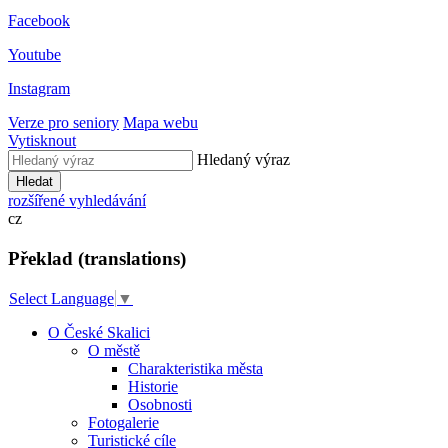
Facebook
Youtube
Instagram
Verze pro seniory
Mapa webu
Vytisknout
Hledaný výraz
Hledat
rozšířené vyhledávání
cz
Překlad (translations)
Select Language
▼
O České Skalici
O městě
Charakteristika města
Historie
Osobnosti
Fotogalerie
Turistické cíle