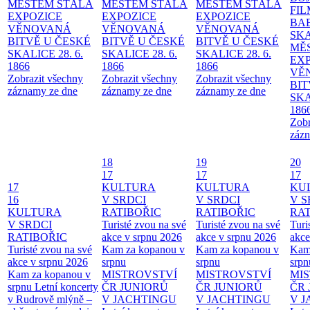
MĚSTEM
STÁLÁ
MĚSTEM
STÁLÁ
MĚSTEM
STÁLÁ
FI
EXPOZICE
EXPOZICE
EXPOZICE
BA
VĚNOVANÁ
VĚNOVANÁ
VĚNOVANÁ
SKA
BITVĚ U ČESKÉ
BITVĚ U ČESKÉ
BITVĚ U ČESKÉ
MĚ
SKALICE 28. 6.
SKALICE 28. 6.
SKALICE 28. 6.
EX
1866
1866
1866
VĚ
Zobrazit všechny
Zobrazit všechny
Zobrazit všechny
BIT
záznamy ze dne
záznamy ze dne
záznamy ze dne
SKA
186
Zobr
zázn
18
19
20
17
17
17
17
KULTURA
KULTURA
KU
16
V SRDCI
V SRDCI
V S
KULTURA
RATIBOŘIC
RATIBOŘIC
RAT
V SRDCI
Turisté zvou na své
Turisté zvou na své
Turi
RATIBOŘIC
akce v srpnu 2026
akce v srpnu 2026
akce
Turisté zvou na své
Kam za kopanou v
Kam za kopanou v
Kam
akce v srpnu 2026
srpnu
srpnu
srpn
Kam za kopanou v
MISTROVSTVÍ
MISTROVSTVÍ
MI
srpnu
Letní koncerty
ČR JUNIORŮ
ČR JUNIORŮ
ČR 
v Rudrově mlýně –
V JACHTINGU
V JACHTINGU
V 