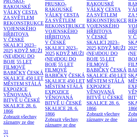
PRUSKO-
PRUSKO-
RAKOUSKÉ
RA
RAKOUSKÉ
RAKOUSKÉ
VÁLKY
CESTA
VÁ
VÁLKY
CESTA
VÁLKY
CESTA
ZA SVĚTLEM
ZA
ZA SVĚTLEM
ZA SVĚTLEM
REKONSTRUKCE
RE
REKONSTRUKCE
REKONSTRUKCE
VOJENSKÉHO
VO
VOJENSKÉHO
VOJENSKÉHO
HŘBITOVA
HŘ
HŘBITOVA
HŘBITOVA
V ČESKÉ
V 
V ČESKÉ
V ČESKÉ
SKALICI 2023–
SKA
SKALICI 2023–
SKALICI 2023–
2025
KDYŽ MUŽI
202
2025
KDYŽ MUŽI
2025
KDYŽ MUŽI
(NE)JDOU DO
(NE
(NE)JDOU DO
(NE)JDOU DO
BOJE
55 LET
BO
BOJE
55 LET
BOJE
55 LET
FILMOVÉ
FI
FILMOVÉ
FILMOVÉ
BABIČKY
ČESKÁ
BA
BABIČKY
ČESKÁ
BABIČKY
ČESKÁ
SKALICE 450 LET
SKA
SKALICE 450 LET
SKALICE 450 LET
MĚSTEM
STÁLÁ
MĚ
MĚSTEM
STÁLÁ
MĚSTEM
STÁLÁ
EXPOZICE
EX
EXPOZICE
EXPOZICE
VĚNOVANÁ
VĚ
VĚNOVANÁ
VĚNOVANÁ
BITVĚ U ČESKÉ
BIT
BITVĚ U ČESKÉ
BITVĚ U ČESKÉ
SKALICE 28. 6.
SKA
SKALICE 28. 6.
SKALICE 28. 6.
1866
186
1866
1866
Zobrazit všechny
Zobr
Zobrazit všechny
Zobrazit všechny
záznamy ze dne
zázn
záznamy ze dne
záznamy ze dne
31