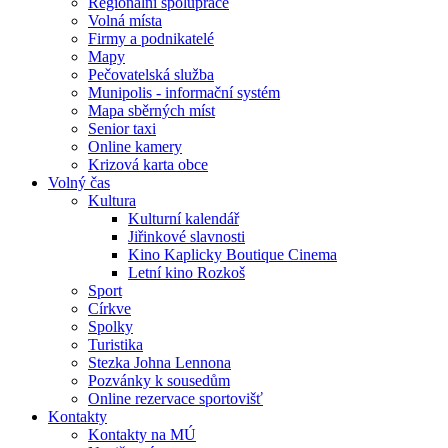
Regionální spolupráce
Volná místa
Firmy a podnikatelé
Mapy
Pečovatelská služba
Munipolis - informační systém
Mapa sběrných míst
Senior taxi
Online kamery
Krizová karta obce
Volný čas
Kultura
Kulturní kalendář
Jiřinkové slavnosti
Kino Kaplicky Boutique Cinema
Letní kino Rozkoš
Sport
Církve
Spolky
Turistika
Stezka Johna Lennona
Pozvánky k sousedům
Online rezervace sportovišť
Kontakty
Kontakty na MÚ