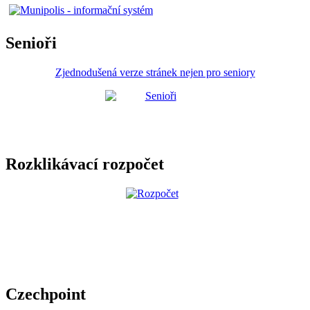
Senioři
Zjednodušená verze stránek nejen pro seniory
Rozklikávací rozpočet
Czechpoint