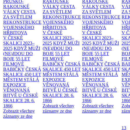
PRUSKO-
RAKOUSKÉ
RAKOUSKÉ
RA
RAKOUSKÉ
VÁLKY
CESTA
VÁLKY
CESTA
VÁ
VÁLKY
CESTA
ZA SVĚTLEM
ZA SVĚTLEM
ZA
ZA SVĚTLEM
REKONSTRUKCE
REKONSTRUKCE
RE
REKONSTRUKCE
VOJENSKÉHO
VOJENSKÉHO
VO
VOJENSKÉHO
HŘBITOVA
HŘBITOVA
HŘ
HŘBITOVA
V ČESKÉ
V ČESKÉ
V 
V ČESKÉ
SKALICI 2023–
SKALICI 2023–
SKA
SKALICI 2023–
2025
KDYŽ MUŽI
2025
KDYŽ MUŽI
202
2025
KDYŽ MUŽI
(NE)JDOU DO
(NE)JDOU DO
(NE
(NE)JDOU DO
BOJE
55 LET
BOJE
55 LET
BO
BOJE
55 LET
FILMOVÉ
FILMOVÉ
FI
FILMOVÉ
BABIČKY
ČESKÁ
BABIČKY
ČESKÁ
BA
BABIČKY
ČESKÁ
SKALICE 450 LET
SKALICE 450 LET
SKA
SKALICE 450 LET
MĚSTEM
STÁLÁ
MĚSTEM
STÁLÁ
MĚ
MĚSTEM
STÁLÁ
EXPOZICE
EXPOZICE
EX
EXPOZICE
VĚNOVANÁ
VĚNOVANÁ
VĚ
VĚNOVANÁ
BITVĚ U ČESKÉ
BITVĚ U ČESKÉ
BIT
BITVĚ U ČESKÉ
SKALICE 28. 6.
SKALICE 28. 6.
SKA
SKALICE 28. 6.
1866
1866
186
1866
Zobrazit všechny
Zobrazit všechny
Zobr
Zobrazit všechny
záznamy ze dne
záznamy ze dne
zázn
záznamy ze dne
13