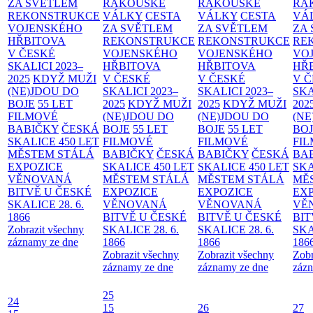
ZA SVĚTLEM
RAKOUSKÉ
RAKOUSKÉ
RA
REKONSTRUKCE
VÁLKY
CESTA
VÁLKY
CESTA
VÁ
VOJENSKÉHO
ZA SVĚTLEM
ZA SVĚTLEM
ZA
HŘBITOVA
REKONSTRUKCE
REKONSTRUKCE
RE
V ČESKÉ
VOJENSKÉHO
VOJENSKÉHO
VO
SKALICI 2023–
HŘBITOVA
HŘBITOVA
HŘ
2025
KDYŽ MUŽI
V ČESKÉ
V ČESKÉ
V 
(NE)JDOU DO
SKALICI 2023–
SKALICI 2023–
SKA
BOJE
55 LET
2025
KDYŽ MUŽI
2025
KDYŽ MUŽI
202
FILMOVÉ
(NE)JDOU DO
(NE)JDOU DO
(NE
BABIČKY
ČESKÁ
BOJE
55 LET
BOJE
55 LET
BO
SKALICE 450 LET
FILMOVÉ
FILMOVÉ
FI
MĚSTEM
STÁLÁ
BABIČKY
ČESKÁ
BABIČKY
ČESKÁ
BA
EXPOZICE
SKALICE 450 LET
SKALICE 450 LET
SKA
VĚNOVANÁ
MĚSTEM
STÁLÁ
MĚSTEM
STÁLÁ
MĚ
BITVĚ U ČESKÉ
EXPOZICE
EXPOZICE
EX
SKALICE 28. 6.
VĚNOVANÁ
VĚNOVANÁ
VĚ
1866
BITVĚ U ČESKÉ
BITVĚ U ČESKÉ
BIT
Zobrazit všechny
SKALICE 28. 6.
SKALICE 28. 6.
SKA
záznamy ze dne
1866
1866
186
Zobrazit všechny
Zobrazit všechny
Zobr
záznamy ze dne
záznamy ze dne
zázn
25
24
15
26
27