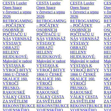
CESTA
Luxfer
CESTA
Luxfer
CESTA
Luxfer
CE
Open Space
Open Space
Open Space
Ope
v červenci a srpnu
v červenci a srpnu
v červenci a srpnu
v če
2026
2026
2026
202
RETROGAMING
RETROGAMING
RETROGAMING
RE
– POČÁTKY
– POČÁTKY
– POČÁTKY
– 
OSOBNÍCH
OSOBNÍCH
OSOBNÍCH
OS
POČÍTAČŮ U
POČÍTAČŮ U
POČÍTAČŮ U
PO
NÁS
VERNISÁŽ
NÁS
VERNISÁŽ
NÁS
VERNISÁŽ
NÁ
VÝSTAVY
VÝSTAVY
VÝSTAVY
VÝ
OBRAZŮ
OBRAZŮ
OBRAZŮ
OB
HELENY
HELENY
HELENY
HE
HEJDUKOVÉ:
HEJDUKOVÉ:
HEJDUKOVÉ:
HE
Malování je radost
Malování je radost
Malování je radost
Malo
VÝSTAVA K
VÝSTAVA K
VÝSTAVA K
VÝ
VÝROČÍ BITVY
VÝROČÍ BITVY
VÝROČÍ BITVY
VÝ
1866 U ČESKÉ
1866 U ČESKÉ
1866 U ČESKÉ
186
SKALICE
160.
SKALICE
160.
SKALICE
160.
SK
VÝROČÍ
VÝROČÍ
VÝROČÍ
VÝ
PRUSKO-
PRUSKO-
PRUSKO-
PR
RAKOUSKÉ
RAKOUSKÉ
RAKOUSKÉ
RA
VÁLKY
CESTA
VÁLKY
CESTA
VÁLKY
CESTA
VÁ
ZA SVĚTLEM
ZA SVĚTLEM
ZA SVĚTLEM
ZA
REKONSTRUKCE
REKONSTRUKCE
REKONSTRUKCE
RE
VOJENSKÉHO
VOJENSKÉHO
VOJENSKÉHO
VO