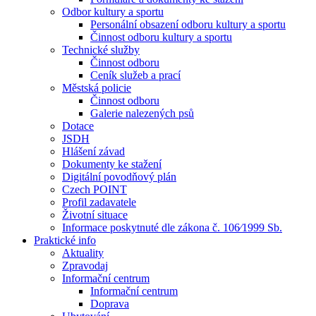
Odbor kultury a sportu
Personální obsazení odboru kultury a sportu
Činnost odboru kultury a sportu
Technické služby
Činnost odboru
Ceník služeb a prací
Městská policie
Činnost odboru
Galerie nalezených psů
Dotace
JSDH
Hlášení závad
Dokumenty ke stažení
Digitální povodňový plán
Czech POINT
Profil zadavatele
Životní situace
Informace poskytnuté dle zákona č. 106⁄1999 Sb.
Praktické info
Aktuality
Zpravodaj
Informační centrum
Informační centrum
Doprava