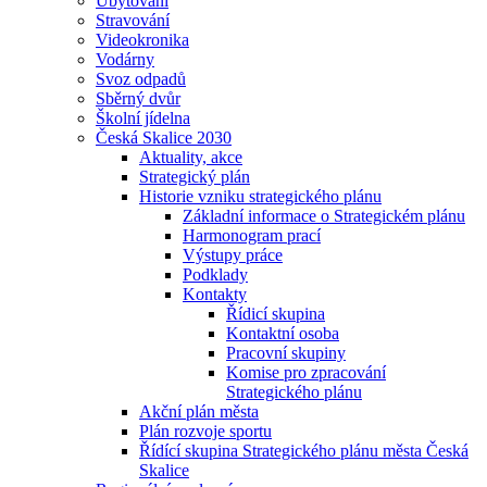
Ubytování
Stravování
Videokronika
Vodárny
Svoz odpadů
Sběrný dvůr
Školní jídelna
Česká Skalice 2030
Aktuality, akce
Strategický plán
Historie vzniku strategického plánu
Základní informace o Strategickém plánu
Harmonogram prací
Výstupy práce
Podklady
Kontakty
Řídicí skupina
Kontaktní osoba
Pracovní skupiny
Komise pro zpracování
Strategického plánu
Akční plán města
Plán rozvoje sportu
Řídící skupina Strategického plánu města Česká
Skalice