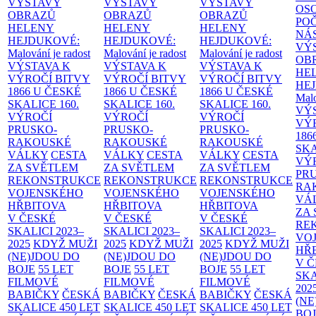
VÝSTAVY
VÝSTAVY
VÝSTAVY
OS
OBRAZŮ
OBRAZŮ
OBRAZŮ
PO
HELENY
HELENY
HELENY
NÁ
HEJDUKOVÉ:
HEJDUKOVÉ:
HEJDUKOVÉ:
VÝ
Malování je radost
Malování je radost
Malování je radost
OB
VÝSTAVA K
VÝSTAVA K
VÝSTAVA K
HE
VÝROČÍ BITVY
VÝROČÍ BITVY
VÝROČÍ BITVY
HE
1866 U ČESKÉ
1866 U ČESKÉ
1866 U ČESKÉ
Malo
SKALICE
160.
SKALICE
160.
SKALICE
160.
VÝ
VÝROČÍ
VÝROČÍ
VÝROČÍ
VÝ
PRUSKO-
PRUSKO-
PRUSKO-
186
RAKOUSKÉ
RAKOUSKÉ
RAKOUSKÉ
SK
VÁLKY
CESTA
VÁLKY
CESTA
VÁLKY
CESTA
VÝ
ZA SVĚTLEM
ZA SVĚTLEM
ZA SVĚTLEM
PR
REKONSTRUKCE
REKONSTRUKCE
REKONSTRUKCE
RA
VOJENSKÉHO
VOJENSKÉHO
VOJENSKÉHO
VÁ
HŘBITOVA
HŘBITOVA
HŘBITOVA
ZA
V ČESKÉ
V ČESKÉ
V ČESKÉ
RE
SKALICI 2023–
SKALICI 2023–
SKALICI 2023–
VO
2025
KDYŽ MUŽI
2025
KDYŽ MUŽI
2025
KDYŽ MUŽI
HŘ
(NE)JDOU DO
(NE)JDOU DO
(NE)JDOU DO
V 
BOJE
55 LET
BOJE
55 LET
BOJE
55 LET
SKA
FILMOVÉ
FILMOVÉ
FILMOVÉ
202
BABIČKY
ČESKÁ
BABIČKY
ČESKÁ
BABIČKY
ČESKÁ
(NE
SKALICE 450 LET
SKALICE 450 LET
SKALICE 450 LET
BO