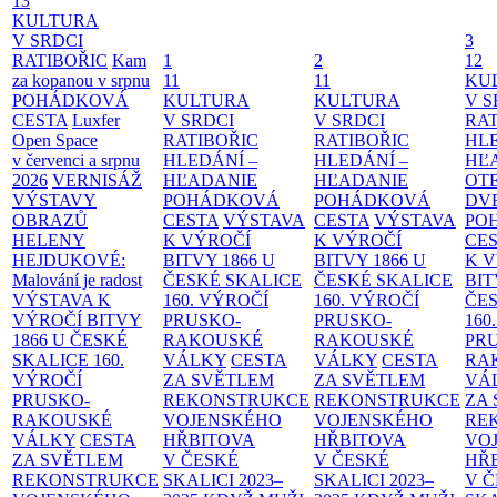
13
KULTURA
V SRDCI
3
RATIBOŘIC
Kam
1
2
12
za kopanou v srpnu
11
11
KU
POHÁDKOVÁ
KULTURA
KULTURA
V S
CESTA
Luxfer
V SRDCI
V SRDCI
RAT
Open Space
RATIBOŘIC
RATIBOŘIC
HLE
v červenci a srpnu
HLEDÁNÍ –
HLEDÁNÍ –
HĽ
2026
VERNISÁŽ
HĽADANIE
HĽADANIE
OT
VÝSTAVY
POHÁDKOVÁ
POHÁDKOVÁ
DV
OBRAZŮ
CESTA
VÝSTAVA
CESTA
VÝSTAVA
PO
HELENY
K VÝROČÍ
K VÝROČÍ
CE
HEJDUKOVÉ:
BITVY 1866 U
BITVY 1866 U
K 
Malování je radost
ČESKÉ SKALICE
ČESKÉ SKALICE
BIT
VÝSTAVA K
160. VÝROČÍ
160. VÝROČÍ
ČES
VÝROČÍ BITVY
PRUSKO-
PRUSKO-
160
1866 U ČESKÉ
RAKOUSKÉ
RAKOUSKÉ
PR
SKALICE
160.
VÁLKY
CESTA
VÁLKY
CESTA
RA
VÝROČÍ
ZA SVĚTLEM
ZA SVĚTLEM
VÁ
PRUSKO-
REKONSTRUKCE
REKONSTRUKCE
ZA
RAKOUSKÉ
VOJENSKÉHO
VOJENSKÉHO
RE
VÁLKY
CESTA
HŘBITOVA
HŘBITOVA
VO
ZA SVĚTLEM
V ČESKÉ
V ČESKÉ
HŘ
REKONSTRUKCE
SKALICI 2023–
SKALICI 2023–
V 