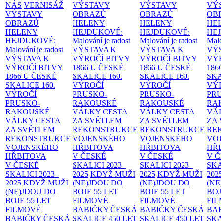
NÁS
VERNISÁŽ
VÝSTAVY
VÝSTAVY
VÝ
VÝSTAVY
OBRAZŮ
OBRAZŮ
OB
OBRAZŮ
HELENY
HELENY
HE
HELENY
HEJDUKOVÉ:
HEJDUKOVÉ:
HE
HEJDUKOVÉ:
Malování je radost
Malování je radost
Malo
Malování je radost
VÝSTAVA K
VÝSTAVA K
VÝ
VÝSTAVA K
VÝROČÍ BITVY
VÝROČÍ BITVY
VÝ
VÝROČÍ BITVY
1866 U ČESKÉ
1866 U ČESKÉ
186
1866 U ČESKÉ
SKALICE
160.
SKALICE
160.
SK
SKALICE
160.
VÝROČÍ
VÝROČÍ
VÝ
VÝROČÍ
PRUSKO-
PRUSKO-
PR
PRUSKO-
RAKOUSKÉ
RAKOUSKÉ
RA
RAKOUSKÉ
VÁLKY
CESTA
VÁLKY
CESTA
VÁ
VÁLKY
CESTA
ZA SVĚTLEM
ZA SVĚTLEM
ZA
ZA SVĚTLEM
REKONSTRUKCE
REKONSTRUKCE
RE
REKONSTRUKCE
VOJENSKÉHO
VOJENSKÉHO
VO
VOJENSKÉHO
HŘBITOVA
HŘBITOVA
HŘ
HŘBITOVA
V ČESKÉ
V ČESKÉ
V 
V ČESKÉ
SKALICI 2023–
SKALICI 2023–
SKA
SKALICI 2023–
2025
KDYŽ MUŽI
2025
KDYŽ MUŽI
202
2025
KDYŽ MUŽI
(NE)JDOU DO
(NE)JDOU DO
(NE
(NE)JDOU DO
BOJE
55 LET
BOJE
55 LET
BO
BOJE
55 LET
FILMOVÉ
FILMOVÉ
FI
FILMOVÉ
BABIČKY
ČESKÁ
BABIČKY
ČESKÁ
BA
BABIČKY
ČESKÁ
SKALICE 450 LET
SKALICE 450 LET
SKA