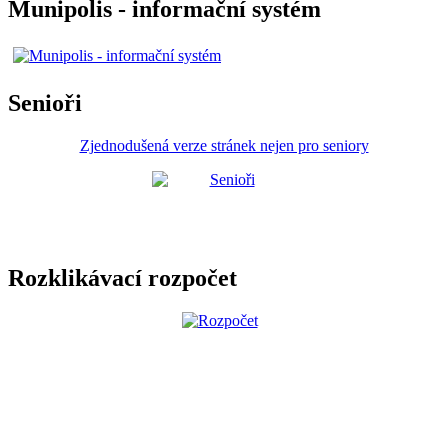
Munipolis - informační systém
Senioři
Zjednodušená verze stránek nejen pro seniory
Rozklikávací rozpočet