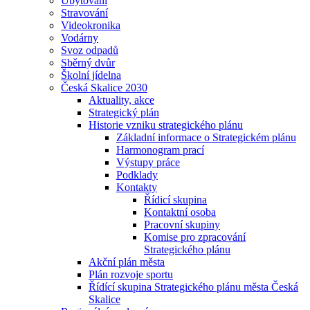
Ubytování
Stravování
Videokronika
Vodárny
Svoz odpadů
Sběrný dvůr
Školní jídelna
Česká Skalice 2030
Aktuality, akce
Strategický plán
Historie vzniku strategického plánu
Základní informace o Strategickém plánu
Harmonogram prací
Výstupy práce
Podklady
Kontakty
Řídicí skupina
Kontaktní osoba
Pracovní skupiny
Komise pro zpracování
Strategického plánu
Akční plán města
Plán rozvoje sportu
Řídící skupina Strategického plánu města Česká
Skalice