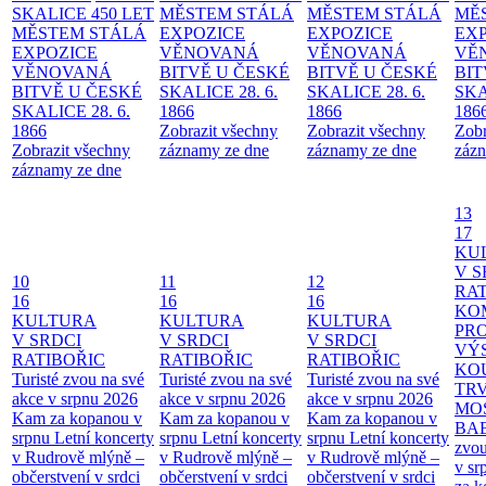
SKALICE 450 LET
MĚSTEM
STÁLÁ
MĚSTEM
STÁLÁ
MĚ
MĚSTEM
STÁLÁ
EXPOZICE
EXPOZICE
EX
EXPOZICE
VĚNOVANÁ
VĚNOVANÁ
VĚ
VĚNOVANÁ
BITVĚ U ČESKÉ
BITVĚ U ČESKÉ
BIT
BITVĚ U ČESKÉ
SKALICE 28. 6.
SKALICE 28. 6.
SKA
SKALICE 28. 6.
1866
1866
186
1866
Zobrazit všechny
Zobrazit všechny
Zobr
Zobrazit všechny
záznamy ze dne
záznamy ze dne
zázn
záznamy ze dne
13
17
KU
V S
10
11
12
RAT
16
16
16
KO
KULTURA
KULTURA
KULTURA
PR
V SRDCI
V SRDCI
V SRDCI
VÝ
RATIBOŘIC
RATIBOŘIC
RATIBOŘIC
KO
Turisté zvou na své
Turisté zvou na své
Turisté zvou na své
TR
akce v srpnu 2026
akce v srpnu 2026
akce v srpnu 2026
MO
Kam za kopanou v
Kam za kopanou v
Kam za kopanou v
BA
srpnu
Letní koncerty
srpnu
Letní koncerty
srpnu
Letní koncerty
zvou
v Rudrově mlýně –
v Rudrově mlýně –
v Rudrově mlýně –
v sr
občerstvení v srdci
občerstvení v srdci
občerstvení v srdci