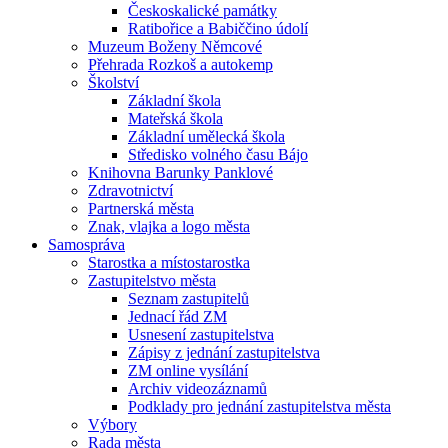
Českoskalické památky
Ratibořice a Babiččino údolí
Muzeum Boženy Němcové
Přehrada Rozkoš a autokemp
Školství
Základní škola
Mateřská škola
Základní umělecká škola
Středisko volného času Bájo
Knihovna Barunky Panklové
Zdravotnictví
Partnerská města
Znak, vlajka a logo města
Samospráva
Starostka a místostarostka
Zastupitelstvo města
Seznam zastupitelů
Jednací řád ZM
Usnesení zastupitelstva
Zápisy z jednání zastupitelstva
ZM online vysílání
Archiv videozáznamů
Podklady pro jednání zastupitelstva města
Výbory
Rada města