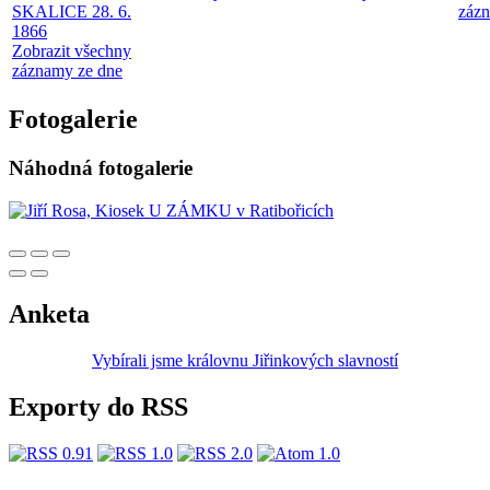
SKALICE 28. 6.
zázn
1866
Zobrazit všechny
záznamy ze dne
Fotogalerie
Náhodná fotogalerie
Anketa
Vybírali jsme královnu Jiřinkových slavností
Exporty do RSS