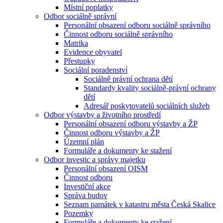
Místní poplatky
Odbor sociálně správní
Personální obsazení odboru sociálně správního
Činnost odboru sociálně správního
Matrika
Evidence obyvatel
Přestupky
Sociální poradenství
Sociálně právní ochrana dětí
Standardy kvality sociálně-právní ochrany
dětí
Adresář poskytovatelů sociálních služeb
Odbor výstavby a životního prostředí
Personální obsazení odboru výstavby a ŽP
Činnost odboru výstavby a ŽP
Územní plán
Formuláře a dokumenty ke stažení
Odbor investic a správy majetku
Personální obsazení OISM
Činnost odboru
Investiční akce
Správa budov
Seznam památek v katastru města Česká Skalice
Pozemky
Formuláře a dokumenty ke stažení