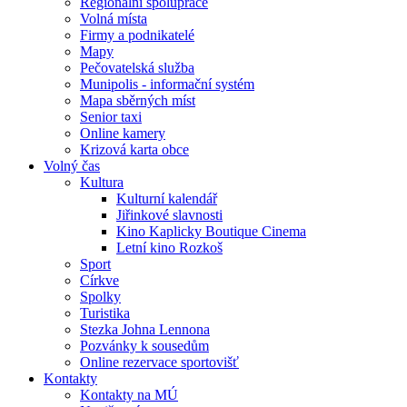
Regionální spolupráce
Volná místa
Firmy a podnikatelé
Mapy
Pečovatelská služba
Munipolis - informační systém
Mapa sběrných míst
Senior taxi
Online kamery
Krizová karta obce
Volný čas
Kultura
Kulturní kalendář
Jiřinkové slavnosti
Kino Kaplicky Boutique Cinema
Letní kino Rozkoš
Sport
Církve
Spolky
Turistika
Stezka Johna Lennona
Pozvánky k sousedům
Online rezervace sportovišť
Kontakty
Kontakty na MÚ