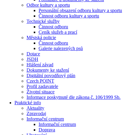
Odbor kultury a sportu
Personální obsazení odboru kultury a sportu
Činnost odboru kultury a sportu
Technické služby
Činnost odboru
Ceník služeb a prací
Městská policie
Činnost odboru
Galerie nalezených psů
Dotace
JSDH
Hlášení závad
Dokumenty ke stažení
Digitální povodňový plán
Czech POINT
Profil zadavatele
Životní situace
Informace poskytnuté dle zákona č. 106⁄1999 Sb.
Praktické info
Aktuality
Zpravodaj
Informační centrum
Informační centrum
Doprava