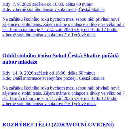
Kdy:
7. 9. 2026 začátek od 16:00, délka 60 minut
Kde:
v herně stolního tenisu v sokolovně, Česká Skalice
Na začátku školního roku bychom mezi sebou rádi přivítali nové
zájemce o stolní tenis. Zájem máme o chlapce a dívky ve věku od 7
let. Termín náboru je 7. a 14. září 2026 vždy od 16 do 17 hodin
v herně stolního tenisu v sokolovně v Tyršově ulici.
Oddíl stolního tenisu Sokol Česká Skalice pořádá
nábor mládeže
Kdy:
14. 9. 2026 začátek od 16:00, délka 60 minut
Kde:
Další informace zveřejníme později, Česká Skalice
Na začátku školního roku bychom mezi sebou rádi přivítali nové
zájemce o stolní tenis. Zájem máme o chlapce a dívky ve věku od 7
let. Termín náboru je 7. a 14. září 2026 vždy od 16 do 17 hodin
v herně stolního tenisu v sokolovně v Tyršově ulici.
ROZHÝBEJ TĚLO (ZDRAVOTNÍ CVIČENÍ)