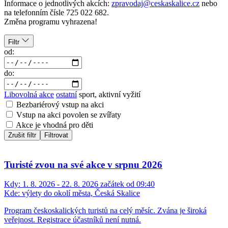
Informace o jednotlivých akcích:
zpravodaj@ceskaskalice.cz
nebo
na telefonním čísle 725 022 682.
Změna programu vyhrazena!
Filtr
od:
do:
Libovolná akce
ostatní
sport, aktivní vyžití
Bezbariérový vstup na akci
Vstup na akci povolen se zvířaty
Akce je vhodná pro děti
Zrušit filtr
Filtrovat
Turisté zvou na své akce v srpnu 2026
Kdy:
1. 8. 2026 - 22. 8. 2026 začátek od 09:40
Kde:
výlety do okolí města, Česká Skalice
Program českoskalických turistů na celý měsíc. Zvána je široká
veřejnost. Registrace účastníků není nutná.