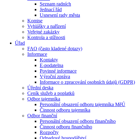
Seznam radních
Jednací řád
Usnesení rady města
Komise
Vyhlášky a nařízení
Veřejné zakázky
Kontrola a stížnosti
Úřad
FAQ (často kladené dotazy)
Informace
Kontakty
E-podatelna
Povinné informace
Výroční zpráva
Informace o zpracování osobních údajů (GDPR)
Úřední deska
Ceník služeb a poplatků
Odbor tajemníka
Personální obsazení odboru tajemníka MěÚ
Činnost odboru tajemníka
Odbor finanční
Personální obsazení odboru finančního
Činnost odboru finančního
Rozpočty
Odpadové hospodářství