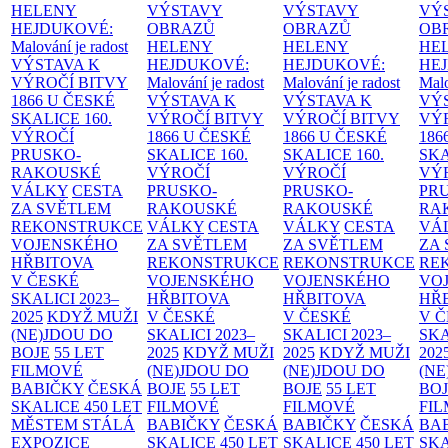
HELENY
VÝSTAVY
VÝSTAVY
VÝ
HEJDUKOVÉ:
OBRAZŮ
OBRAZŮ
OB
Malování je radost
HELENY
HELENY
HE
VÝSTAVA K
HEJDUKOVÉ:
HEJDUKOVÉ:
HE
VÝROČÍ BITVY
Malování je radost
Malování je radost
Malo
1866 U ČESKÉ
VÝSTAVA K
VÝSTAVA K
VÝ
SKALICE
160.
VÝROČÍ BITVY
VÝROČÍ BITVY
VÝ
VÝROČÍ
1866 U ČESKÉ
1866 U ČESKÉ
186
PRUSKO-
SKALICE
160.
SKALICE
160.
SK
RAKOUSKÉ
VÝROČÍ
VÝROČÍ
VÝ
VÁLKY
CESTA
PRUSKO-
PRUSKO-
PR
ZA SVĚTLEM
RAKOUSKÉ
RAKOUSKÉ
RA
REKONSTRUKCE
VÁLKY
CESTA
VÁLKY
CESTA
VÁ
VOJENSKÉHO
ZA SVĚTLEM
ZA SVĚTLEM
ZA
HŘBITOVA
REKONSTRUKCE
REKONSTRUKCE
RE
V ČESKÉ
VOJENSKÉHO
VOJENSKÉHO
VO
SKALICI 2023–
HŘBITOVA
HŘBITOVA
HŘ
2025
KDYŽ MUŽI
V ČESKÉ
V ČESKÉ
V 
(NE)JDOU DO
SKALICI 2023–
SKALICI 2023–
SKA
BOJE
55 LET
2025
KDYŽ MUŽI
2025
KDYŽ MUŽI
202
FILMOVÉ
(NE)JDOU DO
(NE)JDOU DO
(NE
BABIČKY
ČESKÁ
BOJE
55 LET
BOJE
55 LET
BO
SKALICE 450 LET
FILMOVÉ
FILMOVÉ
FI
MĚSTEM
STÁLÁ
BABIČKY
ČESKÁ
BABIČKY
ČESKÁ
BA
EXPOZICE
SKALICE 450 LET
SKALICE 450 LET
SKA