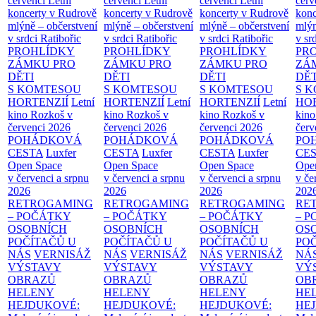
červenci
Letní
červenci
Letní
červenci
Letní
červ
koncerty v Rudrově
koncerty v Rudrově
koncerty v Rudrově
konc
mlýně – občerstvení
mlýně – občerstvení
mlýně – občerstvení
mlýn
v srdci Ratibořic
v srdci Ratibořic
v srdci Ratibořic
v sr
PROHLÍDKY
PROHLÍDKY
PROHLÍDKY
PR
ZÁMKU PRO
ZÁMKU PRO
ZÁMKU PRO
ZÁ
DĚTI
DĚTI
DĚTI
DĚT
S KOMTESOU
S KOMTESOU
S KOMTESOU
S 
HORTENZIÍ
Letní
HORTENZIÍ
Letní
HORTENZIÍ
Letní
HOR
kino Rozkoš v
kino Rozkoš v
kino Rozkoš v
kino
červenci 2026
červenci 2026
červenci 2026
červ
POHÁDKOVÁ
POHÁDKOVÁ
POHÁDKOVÁ
PO
CESTA
Luxfer
CESTA
Luxfer
CESTA
Luxfer
CE
Open Space
Open Space
Open Space
Ope
v červenci a srpnu
v červenci a srpnu
v červenci a srpnu
v če
2026
2026
2026
202
RETROGAMING
RETROGAMING
RETROGAMING
RE
– POČÁTKY
– POČÁTKY
– POČÁTKY
– 
OSOBNÍCH
OSOBNÍCH
OSOBNÍCH
OS
POČÍTAČŮ U
POČÍTAČŮ U
POČÍTAČŮ U
PO
NÁS
VERNISÁŽ
NÁS
VERNISÁŽ
NÁS
VERNISÁŽ
NÁ
VÝSTAVY
VÝSTAVY
VÝSTAVY
VÝ
OBRAZŮ
OBRAZŮ
OBRAZŮ
OB
HELENY
HELENY
HELENY
HE
HEJDUKOVÉ:
HEJDUKOVÉ:
HEJDUKOVÉ:
HE