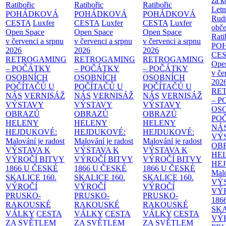
za k
Ratibořic
Ratibořic
Ratibořic
Letn
POHÁDKOVÁ
POHÁDKOVÁ
POHÁDKOVÁ
Rud
CESTA
Luxfer
CESTA
Luxfer
CESTA
Luxfer
obče
Open Space
Open Space
Open Space
Rati
v červenci a srpnu
v červenci a srpnu
v červenci a srpnu
PO
2026
2026
2026
CE
RETROGAMING
RETROGAMING
RETROGAMING
Ope
– POČÁTKY
– POČÁTKY
– POČÁTKY
v če
OSOBNÍCH
OSOBNÍCH
OSOBNÍCH
202
POČÍTAČŮ U
POČÍTAČŮ U
POČÍTAČŮ U
RE
NÁS
VERNISÁŽ
NÁS
VERNISÁŽ
NÁS
VERNISÁŽ
– 
VÝSTAVY
VÝSTAVY
VÝSTAVY
OS
OBRAZŮ
OBRAZŮ
OBRAZŮ
PO
HELENY
HELENY
HELENY
NÁ
HEJDUKOVÉ:
HEJDUKOVÉ:
HEJDUKOVÉ:
VÝ
Malování je radost
Malování je radost
Malování je radost
OB
VÝSTAVA K
VÝSTAVA K
VÝSTAVA K
HE
VÝROČÍ BITVY
VÝROČÍ BITVY
VÝROČÍ BITVY
HE
1866 U ČESKÉ
1866 U ČESKÉ
1866 U ČESKÉ
Malo
SKALICE
160.
SKALICE
160.
SKALICE
160.
VÝ
VÝROČÍ
VÝROČÍ
VÝROČÍ
VÝ
PRUSKO-
PRUSKO-
PRUSKO-
186
RAKOUSKÉ
RAKOUSKÉ
RAKOUSKÉ
SK
VÁLKY
CESTA
VÁLKY
CESTA
VÁLKY
CESTA
VÝ
ZA SVĚTLEM
ZA SVĚTLEM
ZA SVĚTLEM