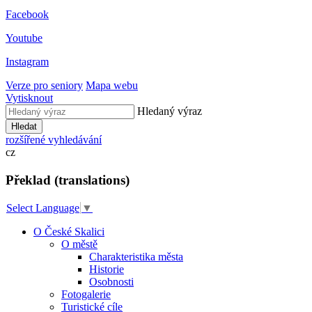
Facebook
Youtube
Instagram
Verze pro seniory
Mapa webu
Vytisknout
Hledaný výraz
Hledat
rozšířené vyhledávání
cz
Překlad (translations)
Select Language
▼
O České Skalici
O městě
Charakteristika města
Historie
Osobnosti
Fotogalerie
Turistické cíle