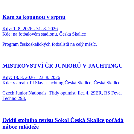
Kam za kopanou v srpnu
Kdy:
1. 8. 2026 - 31. 8. 2026
Kde:
na fotbalovém stadionu, Česká Skalice
Program českoskalických fotbalistů na celý měsíc.
MISTROVSTVÍ ČR JUNIORŮ V JACHTINGU
Kdy:
18. 8. 2026 - 23. 8. 2026
Kde:
v areálu TJ Slavia Jachting Česká Skalice, Česká Skalice
Czech Junior Nationals. Třídy optimist, Ilca 4, 29ER, RS Feva,
Techno 293.
Oddíl stolního tenisu Sokol Česká Skalice pořádá
nábor mládeže