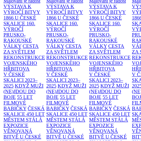
Malování je radost
Malování je radost
Malování je radost
Malo
VÝSTAVA K
VÝSTAVA K
VÝSTAVA K
VÝ
VÝROČÍ BITVY
VÝROČÍ BITVY
VÝROČÍ BITVY
VÝ
1866 U ČESKÉ
1866 U ČESKÉ
1866 U ČESKÉ
186
SKALICE
160.
SKALICE
160.
SKALICE
160.
SK
VÝROČÍ
VÝROČÍ
VÝROČÍ
VÝ
PRUSKO-
PRUSKO-
PRUSKO-
PR
RAKOUSKÉ
RAKOUSKÉ
RAKOUSKÉ
RA
VÁLKY
CESTA
VÁLKY
CESTA
VÁLKY
CESTA
VÁ
ZA SVĚTLEM
ZA SVĚTLEM
ZA SVĚTLEM
ZA
REKONSTRUKCE
REKONSTRUKCE
REKONSTRUKCE
RE
VOJENSKÉHO
VOJENSKÉHO
VOJENSKÉHO
VO
HŘBITOVA
HŘBITOVA
HŘBITOVA
HŘ
V ČESKÉ
V ČESKÉ
V ČESKÉ
V 
SKALICI 2023–
SKALICI 2023–
SKALICI 2023–
SKA
2025
KDYŽ MUŽI
2025
KDYŽ MUŽI
2025
KDYŽ MUŽI
202
(NE)JDOU DO
(NE)JDOU DO
(NE)JDOU DO
(NE
BOJE
55 LET
BOJE
55 LET
BOJE
55 LET
BO
FILMOVÉ
FILMOVÉ
FILMOVÉ
FI
BABIČKY
ČESKÁ
BABIČKY
ČESKÁ
BABIČKY
ČESKÁ
BA
SKALICE 450 LET
SKALICE 450 LET
SKALICE 450 LET
SKA
MĚSTEM
STÁLÁ
MĚSTEM
STÁLÁ
MĚSTEM
STÁLÁ
MĚ
EXPOZICE
EXPOZICE
EXPOZICE
EX
VĚNOVANÁ
VĚNOVANÁ
VĚNOVANÁ
VĚ
BITVĚ U ČESKÉ
BITVĚ U ČESKÉ
BITVĚ U ČESKÉ
BIT