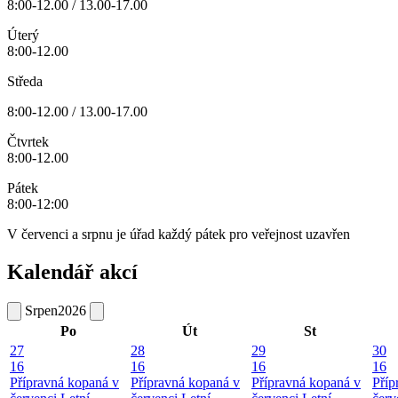
8:00-12.00 / 13.00-17.00
Úterý
8:00-12.00
Středa
8:00-12.00 / 13.00-17.00
Čtvrtek
8:00-12.00
Pátek
8:00-12:00
V červenci a srpnu je úřad každý pátek pro veřejnost uzavřen
Kalendář akcí
Srpen
2026
Po
Út
St
27
28
29
30
16
16
16
16
Přípravná kopaná v
Přípravná kopaná v
Přípravná kopaná v
Příp