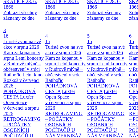
SKALICE 28. 6.
SKALICE 28. 6.
SKALICE 28. 6.
SKA
1866
1866
1866
186
Zobrazit všechny
Zobrazit všechny
Zobrazit všechny
Zobr
záznamy ze dne
záznamy ze dne
záznamy ze dne
zázn
3
16
4
5
6
Turisté zvou na své
15
15
15
akce v srpnu 2026
Turisté zvou na své
Turisté zvou na své
Turi
Kam za kopanou v
akce v srpnu 2026
akce v srpnu 2026
akce
srpnu
Letní koncerty
Kam za kopanou v
Kam za kopanou v
Kam
v Rudrově mlýně –
srpnu
Letní koncerty
srpnu
Letní koncerty
srp
občerstvení v srdci
v Rudrově mlýně –
v Rudrově mlýně –
v Ru
Ratibořic
Letní kino
občerstvení v srdci
občerstvení v srdci
obče
Rozkoš v červenci
Ratibořic
Ratibořic
Rati
2026
POHÁDKOVÁ
POHÁDKOVÁ
PO
POHÁDKOVÁ
CESTA
Luxfer
CESTA
Luxfer
CE
CESTA
Luxfer
Open Space
Open Space
Ope
Open Space
v červenci a srpnu
v červenci a srpnu
v če
v červenci a srpnu
2026
2026
202
2026
RETROGAMING
RETROGAMING
RE
RETROGAMING
– POČÁTKY
– POČÁTKY
– 
– POČÁTKY
OSOBNÍCH
OSOBNÍCH
OS
OSOBNÍCH
POČÍTAČŮ U
POČÍTAČŮ U
PO
POČÍTAČŮ U
NÁS
VERNISÁŽ
NÁS
VERNISÁŽ
NÁ