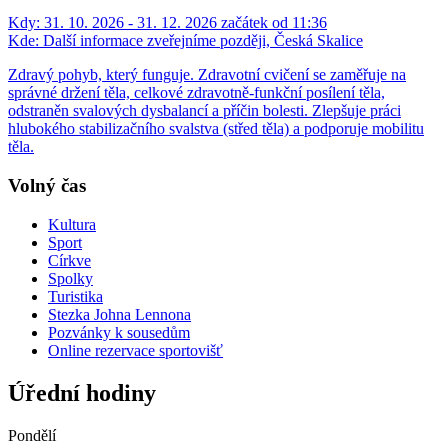
Kdy:
31. 10. 2026 - 31. 12. 2026 začátek od 11:36
Kde:
Další informace zveřejníme později, Česká Skalice
Zdravý pohyb, který funguje. Zdravotní cvičení se zaměřuje na
správné držení těla, celkové zdravotně-funkční posílení těla,
odstraněn svalových dysbalancí a příčin bolesti. Zlepšuje práci
hlubokého stabilizačního svalstva (střed těla) a podporuje mobilitu
těla.
Volný čas
Kultura
Sport
Církve
Spolky
Turistika
Stezka Johna Lennona
Pozvánky k sousedům
Online rezervace sportovišť
Úřední hodiny
Pondělí