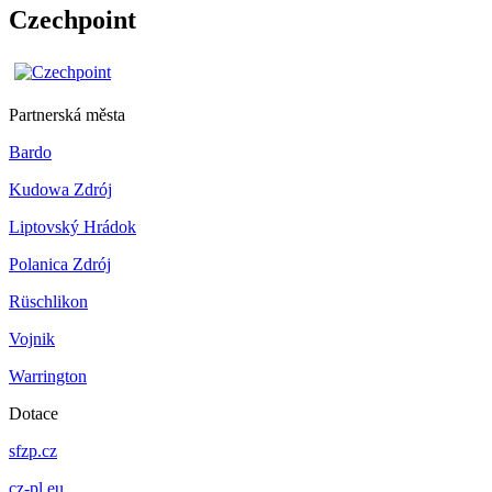
Czechpoint
Partnerská města
Bardo
Kudowa Zdrój
Liptovský Hrádok
Polanica Zdrój
Rüschlikon
Vojnik
Warrington
Dotace
sfzp.cz
cz-pl.eu