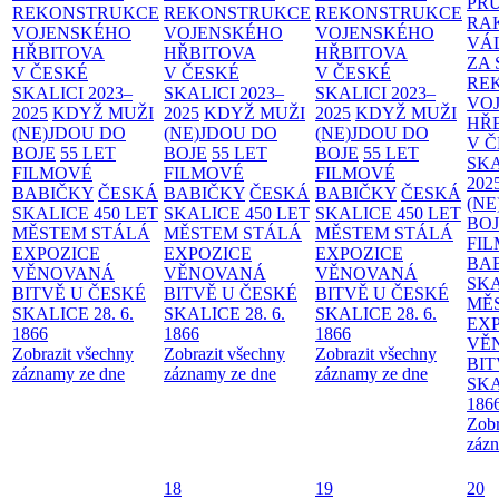
PR
REKONSTRUKCE
REKONSTRUKCE
REKONSTRUKCE
RA
VOJENSKÉHO
VOJENSKÉHO
VOJENSKÉHO
VÁ
HŘBITOVA
HŘBITOVA
HŘBITOVA
ZA
V ČESKÉ
V ČESKÉ
V ČESKÉ
RE
SKALICI 2023–
SKALICI 2023–
SKALICI 2023–
VO
2025
KDYŽ MUŽI
2025
KDYŽ MUŽI
2025
KDYŽ MUŽI
HŘ
(NE)JDOU DO
(NE)JDOU DO
(NE)JDOU DO
V 
BOJE
55 LET
BOJE
55 LET
BOJE
55 LET
SKA
FILMOVÉ
FILMOVÉ
FILMOVÉ
202
BABIČKY
ČESKÁ
BABIČKY
ČESKÁ
BABIČKY
ČESKÁ
(NE
SKALICE 450 LET
SKALICE 450 LET
SKALICE 450 LET
BO
MĚSTEM
STÁLÁ
MĚSTEM
STÁLÁ
MĚSTEM
STÁLÁ
FI
EXPOZICE
EXPOZICE
EXPOZICE
BA
VĚNOVANÁ
VĚNOVANÁ
VĚNOVANÁ
SKA
BITVĚ U ČESKÉ
BITVĚ U ČESKÉ
BITVĚ U ČESKÉ
MĚ
SKALICE 28. 6.
SKALICE 28. 6.
SKALICE 28. 6.
EX
1866
1866
1866
VĚ
Zobrazit všechny
Zobrazit všechny
Zobrazit všechny
BIT
záznamy ze dne
záznamy ze dne
záznamy ze dne
SKA
186
Zobr
zázn
18
19
20