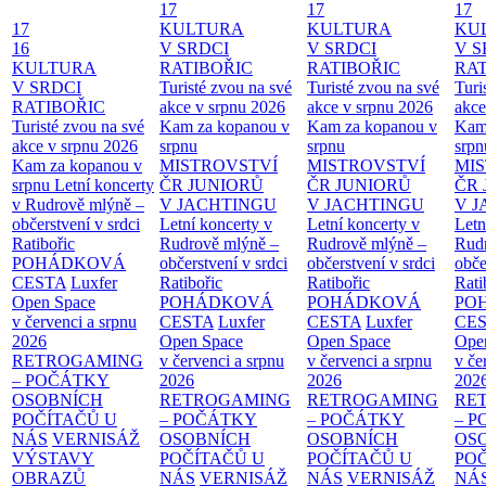
17
17
17
17
KULTURA
KULTURA
KU
16
V SRDCI
V SRDCI
V S
KULTURA
RATIBOŘIC
RATIBOŘIC
RAT
V SRDCI
Turisté zvou na své
Turisté zvou na své
Turi
RATIBOŘIC
akce v srpnu 2026
akce v srpnu 2026
akce
Turisté zvou na své
Kam za kopanou v
Kam za kopanou v
Kam
akce v srpnu 2026
srpnu
srpnu
srpn
Kam za kopanou v
MISTROVSTVÍ
MISTROVSTVÍ
MI
srpnu
Letní koncerty
ČR JUNIORŮ
ČR JUNIORŮ
ČR 
v Rudrově mlýně –
V JACHTINGU
V JACHTINGU
V 
občerstvení v srdci
Letní koncerty v
Letní koncerty v
Letn
Ratibořic
Rudrově mlýně –
Rudrově mlýně –
Rud
POHÁDKOVÁ
občerstvení v srdci
občerstvení v srdci
obče
CESTA
Luxfer
Ratibořic
Ratibořic
Rati
Open Space
POHÁDKOVÁ
POHÁDKOVÁ
PO
v červenci a srpnu
CESTA
Luxfer
CESTA
Luxfer
CE
2026
Open Space
Open Space
Ope
RETROGAMING
v červenci a srpnu
v červenci a srpnu
v če
– POČÁTKY
2026
2026
202
OSOBNÍCH
RETROGAMING
RETROGAMING
RE
POČÍTAČŮ U
– POČÁTKY
– POČÁTKY
– 
NÁS
VERNISÁŽ
OSOBNÍCH
OSOBNÍCH
OS
VÝSTAVY
POČÍTAČŮ U
POČÍTAČŮ U
PO
OBRAZŮ
NÁS
VERNISÁŽ
NÁS
VERNISÁŽ
NÁ