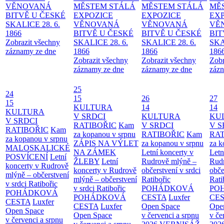
VĚNOVANÁ
MĚSTEM
STÁLÁ
MĚSTEM
STÁLÁ
MĚ
BITVĚ U ČESKÉ
EXPOZICE
EXPOZICE
EX
SKALICE 28. 6.
VĚNOVANÁ
VĚNOVANÁ
VĚ
1866
BITVĚ U ČESKÉ
BITVĚ U ČESKÉ
BIT
Zobrazit všechny
SKALICE 28. 6.
SKALICE 28. 6.
SKA
záznamy ze dne
1866
1866
186
Zobrazit všechny
Zobrazit všechny
Zobr
záznamy ze dne
záznamy ze dne
zázn
25
24
15
26
27
15
KULTURA
14
14
KULTURA
V SRDCI
KULTURA
KU
V SRDCI
RATIBOŘIC
Kam
V SRDCI
V S
RATIBOŘIC
Kam
za kopanou v srpnu
RATIBOŘIC
Kam
RAT
za kopanou v srpnu
ZÁPIS NA VÝLET
za kopanou v srpnu
za k
MALOSKALICKÉ
NA ZÁMEK
Letní koncerty v
Letn
POSVÍCENÍ
Letní
ŽLEBY
Letní
Rudrově mlýně –
Rud
koncerty v Rudrově
koncerty v Rudrově
občerstvení v srdci
obče
mlýně – občerstvení
mlýně – občerstvení
Ratibořic
Rati
v srdci Ratibořic
v srdci Ratibořic
POHÁDKOVÁ
PO
POHÁDKOVÁ
POHÁDKOVÁ
CESTA
Luxfer
CE
CESTA
Luxfer
CESTA
Luxfer
Open Space
Ope
Open Space
Open Space
v červenci a srpnu
v če
v červenci a srpnu