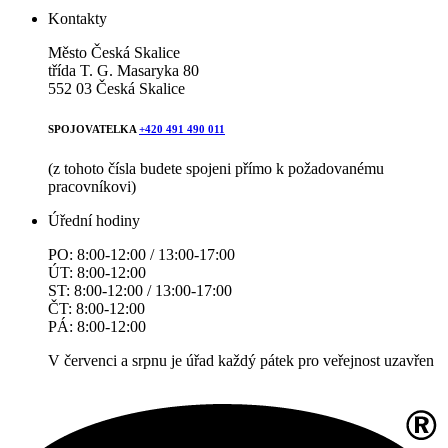
Kontakty
Město Česká Skalice
třída T. G. Masaryka 80
552 03 Česká Skalice
SPOJOVATELKA
+420 491 490 011
(z tohoto čísla budete spojeni přímo k požadovanému
pracovníkovi)
Úřední hodiny
PO: 8:00-12:00 / 13:00-17:00
ÚT: 8:00-12:00
ST: 8:00-12:00 / 13:00-17:00
ČT: 8:00-12:00
PÁ: 8:00-12:00
V červenci a srpnu je úřad každý pátek pro veřejnost uzavřen