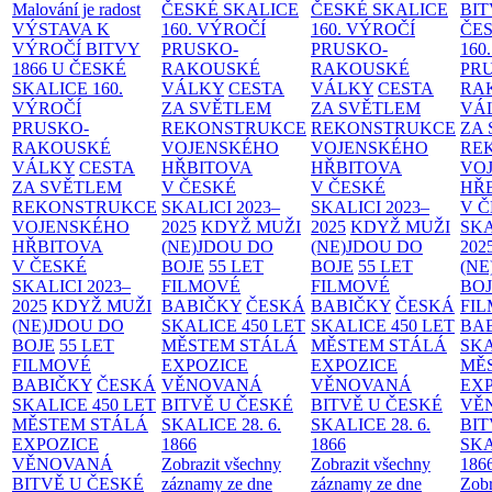
Malování je radost
ČESKÉ SKALICE
ČESKÉ SKALICE
BIT
VÝSTAVA K
160. VÝROČÍ
160. VÝROČÍ
ČES
VÝROČÍ BITVY
PRUSKO-
PRUSKO-
160
1866 U ČESKÉ
RAKOUSKÉ
RAKOUSKÉ
PR
SKALICE
160.
VÁLKY
CESTA
VÁLKY
CESTA
RA
VÝROČÍ
ZA SVĚTLEM
ZA SVĚTLEM
VÁ
PRUSKO-
REKONSTRUKCE
REKONSTRUKCE
ZA
RAKOUSKÉ
VOJENSKÉHO
VOJENSKÉHO
RE
VÁLKY
CESTA
HŘBITOVA
HŘBITOVA
VO
ZA SVĚTLEM
V ČESKÉ
V ČESKÉ
HŘ
REKONSTRUKCE
SKALICI 2023–
SKALICI 2023–
V 
VOJENSKÉHO
2025
KDYŽ MUŽI
2025
KDYŽ MUŽI
SKA
HŘBITOVA
(NE)JDOU DO
(NE)JDOU DO
202
V ČESKÉ
BOJE
55 LET
BOJE
55 LET
(NE
SKALICI 2023–
FILMOVÉ
FILMOVÉ
BO
2025
KDYŽ MUŽI
BABIČKY
ČESKÁ
BABIČKY
ČESKÁ
FI
(NE)JDOU DO
SKALICE 450 LET
SKALICE 450 LET
BA
BOJE
55 LET
MĚSTEM
STÁLÁ
MĚSTEM
STÁLÁ
SKA
FILMOVÉ
EXPOZICE
EXPOZICE
MĚ
BABIČKY
ČESKÁ
VĚNOVANÁ
VĚNOVANÁ
EX
SKALICE 450 LET
BITVĚ U ČESKÉ
BITVĚ U ČESKÉ
VĚ
MĚSTEM
STÁLÁ
SKALICE 28. 6.
SKALICE 28. 6.
BIT
EXPOZICE
1866
1866
SKA
VĚNOVANÁ
Zobrazit všechny
Zobrazit všechny
186
BITVĚ U ČESKÉ
záznamy ze dne
záznamy ze dne
Zobr