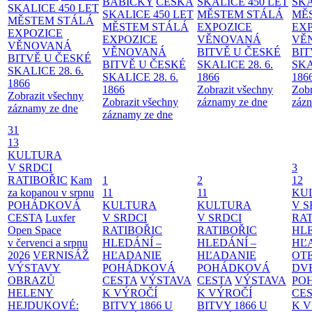
BABIČKY
ČESKÁ
SKALICE 450 LET
SKA
SKALICE 450 LET
SKALICE 450 LET
MĚSTEM
STÁLÁ
MĚ
MĚSTEM
STÁLÁ
MĚSTEM
STÁLÁ
EXPOZICE
EX
EXPOZICE
EXPOZICE
VĚNOVANÁ
VĚ
VĚNOVANÁ
VĚNOVANÁ
BITVĚ U ČESKÉ
BIT
BITVĚ U ČESKÉ
BITVĚ U ČESKÉ
SKALICE 28. 6.
SKA
SKALICE 28. 6.
SKALICE 28. 6.
1866
186
1866
1866
Zobrazit všechny
Zobr
Zobrazit všechny
Zobrazit všechny
záznamy ze dne
zázn
záznamy ze dne
záznamy ze dne
31
13
KULTURA
V SRDCI
3
RATIBOŘIC
Kam
1
2
12
za kopanou v srpnu
11
11
KU
POHÁDKOVÁ
KULTURA
KULTURA
V S
CESTA
Luxfer
V SRDCI
V SRDCI
RAT
Open Space
RATIBOŘIC
RATIBOŘIC
HLE
v červenci a srpnu
HLEDÁNÍ –
HLEDÁNÍ –
HĽ
2026
VERNISÁŽ
HĽADANIE
HĽADANIE
OT
VÝSTAVY
POHÁDKOVÁ
POHÁDKOVÁ
DV
OBRAZŮ
CESTA
VÝSTAVA
CESTA
VÝSTAVA
PO
HELENY
K VÝROČÍ
K VÝROČÍ
CE
HEJDUKOVÉ:
BITVY 1866 U
BITVY 1866 U
K 