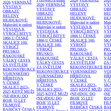
v červenci a srpnu
2026
VERNISÁŽ
202
2026
VERNISÁŽ
2026
VERNISÁŽ
VÝSTAVY
VÝ
VÝSTAVY
VÝSTAVY
OBRAZŮ
OB
OBRAZŮ
OBRAZŮ
HELENY
HE
HELENY
HELENY
HEJDUKOVÉ:
HE
HEJDUKOVÉ:
HEJDUKOVÉ:
Malování je radost
Malo
Malování je radost
Malování je radost
VÝSTAVA K
VÝ
VÝSTAVA K
VÝSTAVA K
VÝROČÍ BITVY
VÝ
VÝROČÍ BITVY
VÝROČÍ BITVY
1866 U ČESKÉ
186
1866 U ČESKÉ
1866 U ČESKÉ
SKALICE
160.
SK
SKALICE
160.
SKALICE
160.
VÝROČÍ
VÝ
VÝROČÍ
VÝROČÍ
PRUSKO-
PR
PRUSKO-
PRUSKO-
RAKOUSKÉ
RA
RAKOUSKÉ
RAKOUSKÉ
VÁLKY
CESTA
VÁ
VÁLKY
CESTA
VÁLKY
CESTA
ZA SVĚTLEM
ZA
ZA SVĚTLEM
ZA SVĚTLEM
REKONSTRUKCE
RE
REKONSTRUKCE
REKONSTRUKCE
VOJENSKÉHO
VO
VOJENSKÉHO
VOJENSKÉHO
HŘBITOVA
HŘ
HŘBITOVA
HŘBITOVA
V ČESKÉ
V 
V ČESKÉ
V ČESKÉ
SKALICI 2023–
SKA
SKALICI 2023–
SKALICI 2023–
2025
KDYŽ MUŽI
202
2025
KDYŽ MUŽI
2025
KDYŽ MUŽI
(NE)JDOU DO
(NE
(NE)JDOU DO
(NE)JDOU DO
BOJE
55 LET
BO
BOJE
55 LET
BOJE
55 LET
FILMOVÉ
FI
FILMOVÉ
FILMOVÉ
BABIČKY
ČESKÁ
BA
BABIČKY
ČESKÁ