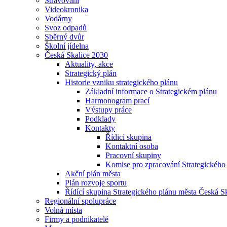
Stravování
Videokronika
Vodárny
Svoz odpadů
Sběrný dvůr
Školní jídelna
Česká Skalice 2030
Aktuality, akce
Strategický plán
Historie vzniku strategického plánu
Základní informace o Strategickém plánu
Harmonogram prací
Výstupy práce
Podklady
Kontakty
Řídicí skupina
Kontaktní osoba
Pracovní skupiny
Komise pro zpracování Strategického
Akční plán města
Plán rozvoje sportu
Řídící skupina Strategického plánu města Česká S
Regionální spolupráce
Volná místa
Firmy a podnikatelé