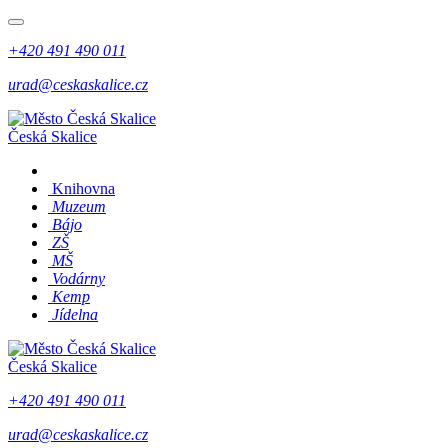
+420 491 490 011
urad@ceskaskalice.cz
Česká Skalice
Knihovna
Muzeum
Bájo
ZŠ
MŠ
Vodárny
Kemp
Jídelna
Česká Skalice
+420 491 490 011
urad@ceskaskalice.cz