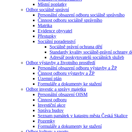
Místní poplatky
Odbor sociálně správní
Personální obsazení odboru sociálně správního
Činnost odboru sociálně správního
Matrika
Evidence obyvatel
Přestupky
Sociální poradenství
Sociálně právní ochrana dětí
Standardy kvality sociálně-právní ochrany d
Adresář poskytovatelů sociálních služeb
Odbor výstavby a životního prostředí
Personální obsazení odboru výstavby a ŽP
Činnost odboru výstavby a ŽP
Územní plán
Formuláře a dokumenty ke stažení
Odbor investic a správy majetku
Personální obsazení OISM
Činnost odboru
Investiční akce
Správa budov
Seznam památek v katastru města Česká Skalice
Pozemky
Formuláře a dokumenty ke stažení
Odbor kultury a sportu