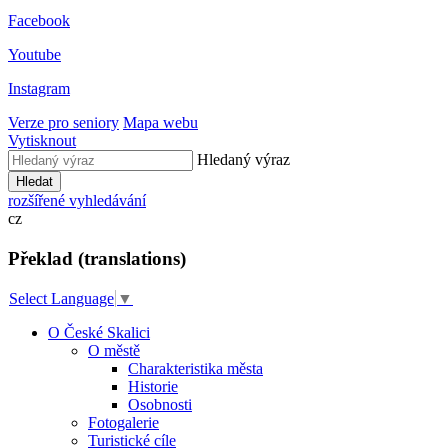
Facebook
Youtube
Instagram
Verze pro seniory
Mapa webu
Vytisknout
Hledaný výraz
Hledat
rozšířené vyhledávání
cz
Překlad (translations)
Select Language
▼
O České Skalici
O městě
Charakteristika města
Historie
Osobnosti
Fotogalerie
Turistické cíle