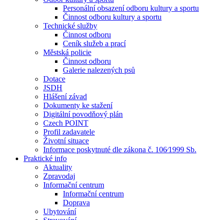
Personální obsazení odboru kultury a sportu
Činnost odboru kultury a sportu
Technické služby
Činnost odboru
Ceník služeb a prací
Městská policie
Činnost odboru
Galerie nalezených psů
Dotace
JSDH
Hlášení závad
Dokumenty ke stažení
Digitální povodňový plán
Czech POINT
Profil zadavatele
Životní situace
Informace poskytnuté dle zákona č. 106⁄1999 Sb.
Praktické info
Aktuality
Zpravodaj
Informační centrum
Informační centrum
Doprava
Ubytování