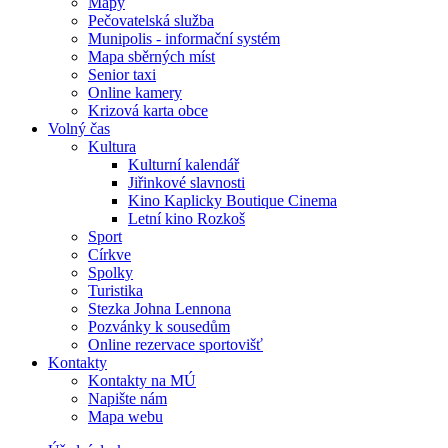
Mapy
Pečovatelská služba
Munipolis - informační systém
Mapa sběrných míst
Senior taxi
Online kamery
Krizová karta obce
Volný čas
Kultura
Kulturní kalendář
Jiřinkové slavnosti
Kino Kaplicky Boutique Cinema
Letní kino Rozkoš
Sport
Církve
Spolky
Turistika
Stezka Johna Lennona
Pozvánky k sousedům
Online rezervace sportovišť
Kontakty
Kontakty na MÚ
Napište nám
Mapa webu