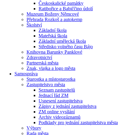
Českoskalické památky
Ratibořice a Babiččino údolí
Muzeum Boženy Němcové
Přehrada Rozkoš a autokemp
Školství
Základní škola
Mateřská škola
Základní umělecká škola
Středisko volného času Bájo
Knihovna Barunky Panklové
Zdravotnictví
Partnerská města
Znak, vlajka a logo města
Samospráva
Starostka a místostarostka
Zastupitelstvo města
Seznam zastupitelů
Jednací řád ZM
Usnesení zastupitelstva
Zápisy z jednání zastupitelstva
ZM online vysílání
Archiv videozáznamů
Podklady pro jednání zastupitelstva města
Výbory
Rada města