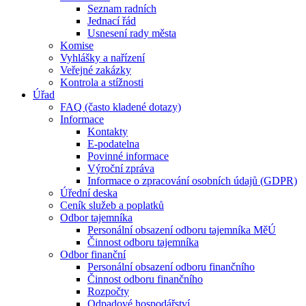
Seznam radních
Jednací řád
Usnesení rady města
Komise
Vyhlášky a nařízení
Veřejné zakázky
Kontrola a stížnosti
Úřad
FAQ (často kladené dotazy)
Informace
Kontakty
E-podatelna
Povinné informace
Výroční zpráva
Informace o zpracování osobních údajů (GDPR)
Úřední deska
Ceník služeb a poplatků
Odbor tajemníka
Personální obsazení odboru tajemníka MěÚ
Činnost odboru tajemníka
Odbor finanční
Personální obsazení odboru finančního
Činnost odboru finančního
Rozpočty
Odpadové hospodářství