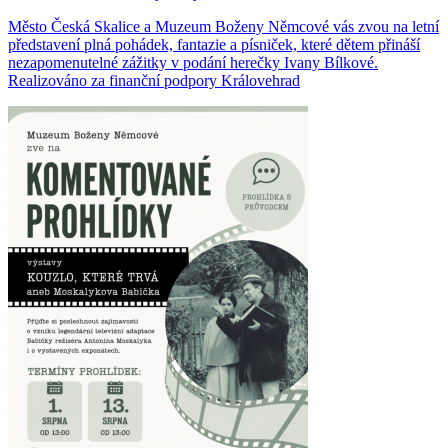
Město Česká Skalice a Muzeum Boženy Němcové vás zvou na letní
představení plná pohádek, fantazie a písniček, které dětem přináší
nezapomenutelné zážitky v podání herečky Ivany Bílkové.
Realizováno za finanční podpory Královehrad