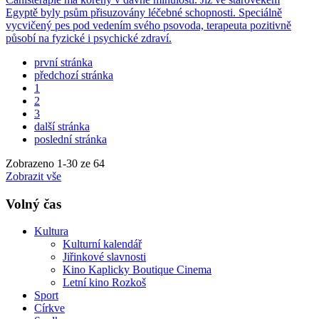
Egyptě byly psům přisuzovány léčebné schopnosti. Speciálně
vycvičený pes pod vedením svého psovoda, terapeuta pozitivně
působí na fyzické i psychické zdraví.
první stránka
předchozí stránka
1
2
3
další stránka
poslední stránka
Zobrazeno
1
-
30
ze 64
Zobrazit vše
Volný čas
Kultura
Kulturní kalendář
Jiřinkové slavnosti
Kino Kaplicky Boutique Cinema
Letní kino Rozkoš
Sport
Církve