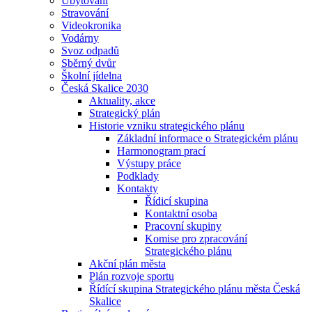
Ubytování
Stravování
Videokronika
Vodárny
Svoz odpadů
Sběrný dvůr
Školní jídelna
Česká Skalice 2030
Aktuality, akce
Strategický plán
Historie vzniku strategického plánu
Základní informace o Strategickém plánu
Harmonogram prací
Výstupy práce
Podklady
Kontakty
Řídicí skupina
Kontaktní osoba
Pracovní skupiny
Komise pro zpracování
Strategického plánu
Akční plán města
Plán rozvoje sportu
Řídící skupina Strategického plánu města Česká
Skalice