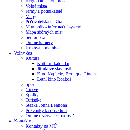
Regionální spolupráce
Volná místa
Firmy a podnikatelé
Mapy
Pečovatelská služba
Munipolis - informační systém
Mapa sběrných míst
Senior taxi
Online kamery
Krizová karta obce
Volný čas
Kultura
Kulturní kalendář
Jiřinkové slavnosti
Kino Kaplicky Boutique Cinema
Letní kino Rozkoš
Sport
Církve
Spolky
Turistika
Stezka Johna Lennona
Pozvánky k sousedům
Online rezervace sportovišť
Kontakty
Kontakty na MÚ