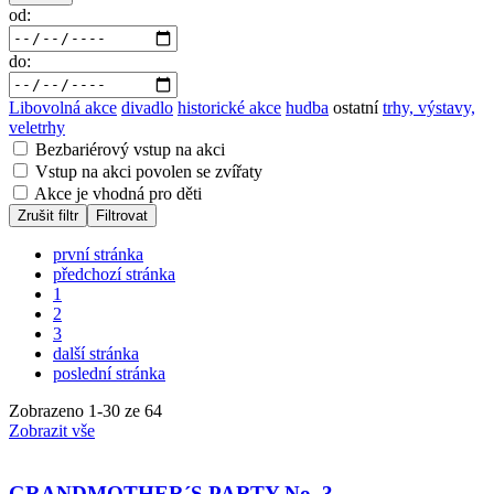
od:
do:
Libovolná akce
divadlo
historické akce
hudba
ostatní
trhy, výstavy,
veletrhy
Bezbariérový vstup na akci
Vstup na akci povolen se zvířaty
Akce je vhodná pro děti
Zrušit filtr
Filtrovat
první stránka
předchozí stránka
1
2
3
další stránka
poslední stránka
Zobrazeno
1
-
30
ze 64
Zobrazit vše
GRANDMOTHER´S PARTY No. 3