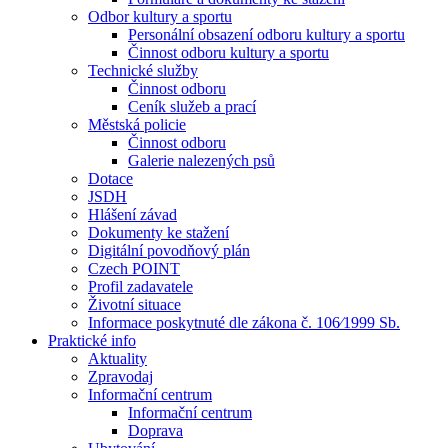
Odbor kultury a sportu
Personální obsazení odboru kultury a sportu
Činnost odboru kultury a sportu
Technické služby
Činnost odboru
Ceník služeb a prací
Městská policie
Činnost odboru
Galerie nalezených psů
Dotace
JSDH
Hlášení závad
Dokumenty ke stažení
Digitální povodňový plán
Czech POINT
Profil zadavatele
Životní situace
Informace poskytnuté dle zákona č. 106⁄1999 Sb.
Praktické info
Aktuality
Zpravodaj
Informační centrum
Informační centrum
Doprava