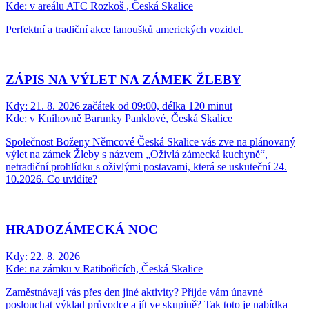
Kde:
v areálu ATC Rozkoš , Česká Skalice
Perfektní a tradiční akce fanoušků amerických vozidel.
ZÁPIS NA VÝLET NA ZÁMEK ŽLEBY
Kdy:
21. 8. 2026 začátek od 09:00, délka 120 minut
Kde:
v Knihovně Barunky Panklové, Česká Skalice
Společnost Boženy Němcové Česká Skalice vás zve na plánovaný
výlet na zámek Žleby s názvem „Oživlá zámecká kuchyně“,
netradiční prohlídku s oživlými postavami, která se uskuteční 24.
10.2026. Co uvidíte?
HRADOZÁMECKÁ NOC
Kdy:
22. 8. 2026
Kde:
na zámku v Ratibořicích, Česká Skalice
Zaměstnávají vás přes den jiné aktivity? Přijde vám únavné
poslouchat výklad průvodce a jít ve skupině? Tak toto je nabídka