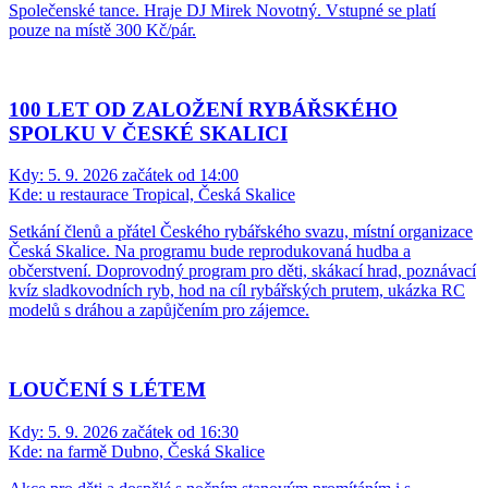
Společenské tance. Hraje DJ Mirek Novotný. Vstupné se platí
pouze na místě 300 Kč/pár.
100 LET OD ZALOŽENÍ RYBÁŘSKÉHO
SPOLKU V ČESKÉ SKALICI
Kdy:
5. 9. 2026 začátek od 14:00
Kde:
u restaurace Tropical, Česká Skalice
Setkání členů a přátel Českého rybářského svazu, místní organizace
Česká Skalice. Na programu bude reprodukovaná hudba a
občerstvení. Doprovodný program pro děti, skákací hrad, poznávací
kvíz sladkovodních ryb, hod na cíl rybářských prutem, ukázka RC
modelů s dráhou a zapůjčením pro zájemce.
LOUČENÍ S LÉTEM
Kdy:
5. 9. 2026 začátek od 16:30
Kde:
na farmě Dubno, Česká Skalice