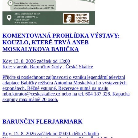
KOMENTOVANÁ PROHLÍDKA VÝSTAVY:
KOUZLO, KTERÉ TRVÁ ANEB
MOSKALYKOVA BABIČKA
Kdy:
13. 8. 2026 začátek od 13:00
Kde:
v areálu Barunčiny školy , Česká Skalice
Přijďte si poslechnout zajímavosti o vzniku legendární televizní
adaptace Babičky režiséra Antonína Moskalyka i o vystavených
exponátech. Běžné vstupné. Rezervace nutná na mailu
mbn.kurator@ceskaskalice.cz nebo na tel. 604 187 326. Kapacita
skupiny maximálně 20 osob.
BARUNČIN FLERJARMARK
Kdy:
15. 8. 2026 začátek od 09:00, délka 5 hodin