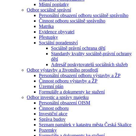
Místní poplatky
Odbor sociálně správní
Personální obsazení odboru sociálně správního
Činnost odboru sociálně správního
Matrika
Evidence obyvatel
Přestupky
Sociální poradenství
Sociálně právní ochrana dětí
Standardy kvality sociálně-právní ochrany
dětí
Adresář poskytovatelů sociálních služeb
Odbor výstavby a životního prostředí
Personální obsazení odboru výstavby a ŽP
Činnost odboru výstavby a ŽP
Územní plán
Formuláře a dokumenty ke stažení
Odbor investic a správy majetku
Personální obsazení OISM
Činnost odboru
Investiční akce
Správa budov
Seznam památek v katastru města Česká Skalice
Pozemky
Formuláře a dokumenty ke stažení