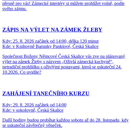
přesně pro vás! Zámecké interiéry si můžete prohlížet volně, podle
svého zájmu.
ZÁPIS NA VÝLET NA ZÁMEK ŽLEBY
Kdy:
25. 8. 2026 začátek od 14:00, délka 120 minut
Kde:
v Knihovně Barunky Panklové, Česká Skalice
Společnost Boženy Němcové Česká Skalice vás zve na plánovaný
výlet na zámek Žleby s názvem „Oživlá zámecká kuchyně“,
netradiční prohlídku s oživlými postavami, která se uskuteční 24.
10.2026. Co uvidíte?
ZAHÁJENÍ TANEČNÍHO KURZU
Kdy:
29. 8. 2026 začátek od 14:00
Kde:
v sokolovně, Česká Skalice
Další hodiny budou probíhat každou sobotu až do 28. listopadu, kdy
se uskuteční závěrečný věneček.