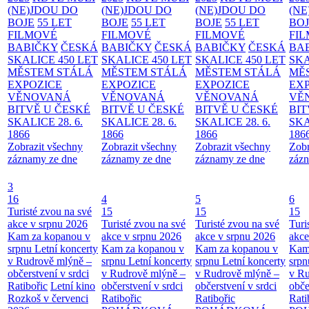
(NE)JDOU DO
(NE)JDOU DO
(NE)JDOU DO
(NE
BOJE
55 LET
BOJE
55 LET
BOJE
55 LET
BO
FILMOVÉ
FILMOVÉ
FILMOVÉ
FI
BABIČKY
ČESKÁ
BABIČKY
ČESKÁ
BABIČKY
ČESKÁ
BA
SKALICE 450 LET
SKALICE 450 LET
SKALICE 450 LET
SKA
MĚSTEM
STÁLÁ
MĚSTEM
STÁLÁ
MĚSTEM
STÁLÁ
MĚ
EXPOZICE
EXPOZICE
EXPOZICE
EX
VĚNOVANÁ
VĚNOVANÁ
VĚNOVANÁ
VĚ
BITVĚ U ČESKÉ
BITVĚ U ČESKÉ
BITVĚ U ČESKÉ
BIT
SKALICE 28. 6.
SKALICE 28. 6.
SKALICE 28. 6.
SKA
1866
1866
1866
186
Zobrazit všechny
Zobrazit všechny
Zobrazit všechny
Zobr
záznamy ze dne
záznamy ze dne
záznamy ze dne
zázn
3
16
4
5
6
Turisté zvou na své
15
15
15
akce v srpnu 2026
Turisté zvou na své
Turisté zvou na své
Turi
Kam za kopanou v
akce v srpnu 2026
akce v srpnu 2026
akce
srpnu
Letní koncerty
Kam za kopanou v
Kam za kopanou v
Kam
v Rudrově mlýně –
srpnu
Letní koncerty
srpnu
Letní koncerty
srp
občerstvení v srdci
v Rudrově mlýně –
v Rudrově mlýně –
v Ru
Ratibořic
Letní kino
občerstvení v srdci
občerstvení v srdci
obče
Rozkoš v červenci
Ratibořic
Ratibořic
Rati