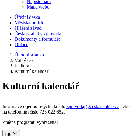
Napište nám
Mapa webu
Úřední deska
Městská policie
Hlášení závad
Českoskalický zpravodaj
Dokumenty a formuláře
Dotace
Úvodní stránka
Volný čas
Kultura
Kulturní kalendář
Kulturní kalendář
Informace o jednotlivých akcích:
zpravodaj@ceskaskalice.cz
nebo
na telefonním čísle 725 022 682.
Změna programu vyhrazena!
Filtr