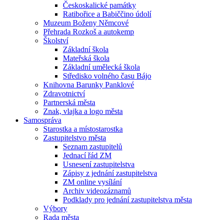
Českoskalické památky
Ratibořice a Babiččino údolí
Muzeum Boženy Němcové
Přehrada Rozkoš a autokemp
Školství
Základní škola
Mateřská škola
Základní umělecká škola
Středisko volného času Bájo
Knihovna Barunky Panklové
Zdravotnictví
Partnerská města
Znak, vlajka a logo města
Samospráva
Starostka a místostarostka
Zastupitelstvo města
Seznam zastupitelů
Jednací řád ZM
Usnesení zastupitelstva
Zápisy z jednání zastupitelstva
ZM online vysílání
Archiv videozáznamů
Podklady pro jednání zastupitelstva města
Výbory
Rada města