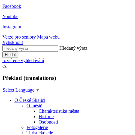
Facebook
Youtube
Instagram
Verze pro seniory
Mapa webu
Vytisknout
Hledaný výraz
Hledat
rozšířené vyhledávání
cz
Překlad (translations)
Select Language
▼
O České Skalici
O městě
Charakteristika města
Historie
Osobnosti
Fotogalerie
Turistické cíle