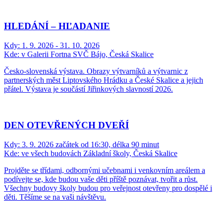
HLEDÁNÍ – HĽADANIE
Kdy:
1. 9. 2026 - 31. 10. 2026
Kde:
v Galerii Fortna SVČ Bájo, Česká Skalice
Česko-slovenská výstava. Obrazy výtvarníků a výtvarnic z
partnerských měst Liptovského Hrádku a České Skalice a jejich
přátel. Výstava je součástí Jiřinkových slavností 2026.
DEN OTEVŘENÝCH DVEŘÍ
Kdy:
3. 9. 2026 začátek od 16:30, délka 90 minut
Kde:
ve všech budovách Základní školy, Česká Skalice
Projděte se třídami, odbornými učebnami i venkovním areálem a
podívejte se, kde budou vaše děti příště poznávat, tvořit a růst.
Všechny budovy školy budou pro veřejnost otevřeny pro dospělé i
děti. Těšíme se na vaši návštěvu.