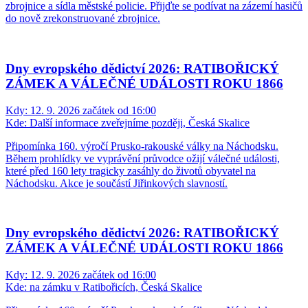
zbrojnice a sídla městské policie. Přijďte se podívat na zázemí hasičů
do nově zrekonstruované zbrojnice.
Dny evropského dědictví 2026: RATIBOŘICKÝ
ZÁMEK A VÁLEČNÉ UDÁLOSTI ROKU 1866
Kdy:
12. 9. 2026 začátek od 16:00
Kde:
Další informace zveřejníme později, Česká Skalice
Připomínka 160. výročí Prusko-rakouské války na Náchodsku.
Během prohlídky ve vyprávění průvodce ožijí válečné události,
které před 160 lety tragicky zasáhly do životů obyvatel na
Náchodsku. Akce je součástí Jiřinkových slavností.
Dny evropského dědictví 2026: RATIBOŘICKÝ
ZÁMEK A VÁLEČNÉ UDÁLOSTI ROKU 1866
Kdy:
12. 9. 2026 začátek od 16:00
Kde:
na zámku v Ratibořicích, Česká Skalice