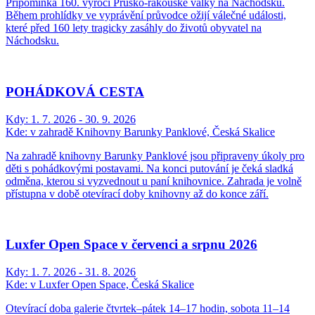
Připomínka 160. výročí Prusko-rakouské války na Náchodsku.
Během prohlídky ve vyprávění průvodce ožijí válečné události,
které před 160 lety tragicky zasáhly do životů obyvatel na
Náchodsku.
POHÁDKOVÁ CESTA
Kdy:
1. 7. 2026 - 30. 9. 2026
Kde:
v zahradě Knihovny Barunky Panklové, Česká Skalice
Na zahradě knihovny Barunky Panklové jsou připraveny úkoly pro
děti s pohádkovými postavami. Na konci putování je čeká sladká
odměna, kterou si vyzvednout u paní knihovnice. Zahrada je volně
přístupna v době otevírací doby knihovny až do konce září.
Luxfer Open Space v červenci a srpnu 2026
Kdy:
1. 7. 2026 - 31. 8. 2026
Kde:
v Luxfer Open Space, Česká Skalice
Otevírací doba galerie čtvrtek–pátek 14–17 hodin, sobota 11–14