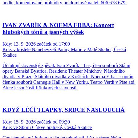
hodin, komentované prohlídky po domluvě na tel. 606 678 679.
IVAN ZVARÍK & NOEMA ERBA: Koncert
hlubokých tónů a jasných výšek
Kdy:
13. 9. 2026 začátek od 17:00
Kde:
v kostele Nanebevzetí Panny Marie v Malé Skalici, Česká
Skalice
Účinkují slovenský zpěvák Ivan Zvarík – bas, člen souborů Státní
opery Banská Bystrica, Residenz Theater Mnichov, Národního
divadla v Praze, Státního divadla v Košicích. Noema Erba – soprán,
členka souborů Carnegie Hall v New Yorku, Teatro Verdi v Pise atd.
Akce je součástí Jiřinkových slavností.
KDYŽ LÉČÍ TLAPKY, SRDCE NASLOUCHÁ
Kdy:
15. 9. 2026 začátek od 09:30
Kde:
ve Sboru Církve bratrské, Česká Skalice
Canisterapie má kořeny v dávné minulosti. Již ve starověkém