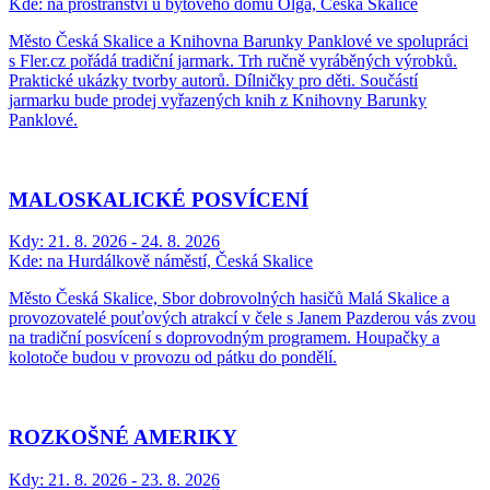
Kde:
na prostranství u bytového domu Olga, Česká Skalice
Město Česká Skalice a Knihovna Barunky Panklové ve spolupráci
s Fler.cz pořádá tradiční jarmark. Trh ručně vyráběných výrobků.
Praktické ukázky tvorby autorů. Dílničky pro děti. Součástí
jarmarku bude prodej vyřazených knih z Knihovny Barunky
Panklové.
MALOSKALICKÉ POSVÍCENÍ
Kdy:
21. 8. 2026 - 24. 8. 2026
Kde:
na Hurdálkově náměstí, Česká Skalice
Město Česká Skalice, Sbor dobrovolných hasičů Malá Skalice a
provozovatelé pouťových atrakcí v čele s Janem Pazderou vás zvou
na tradiční posvícení s doprovodným programem. Houpačky a
kolotoče budou v provozu od pátku do pondělí.
ROZKOŠNÉ AMERIKY
Kdy:
21. 8. 2026 - 23. 8. 2026