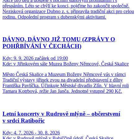
Akce pro děti a dospělé s nočním stanovým promítáním i s
přespáním. Léto se chýlí ke konci, pojďme ho zakončit společně.
Nezisková organizace Dubno z. s. připravila tradiční akci pro celou
rodinu. Odpolední program s dubenskými aktivitami.
DÁVNO, DÁVNO JIŽ TOMU (ZPRÁVY O
POHŘBÍVÁNÍ V ČECHÁCH)
Kdy:
9. 9. 2026 začátek od 19:00
Kde:
v Jiřinkovém sále Muzea Boženy Němcové, Česká Skalice
Město Česká Skalice a Muzeum Boženy Němcové vás v rámci
Tradiční výstavy jiřinek zvou na divadelní představení z dílny
Františka Pavlíčka. Účinkuje Městské divadlo Zlín. V hlavní roli
Tamara Kotrbová, režie Jan Janča. Jednotné vstupné 290 Kč.
Letní koncerty v Rudrově mlýně – občerstvení
v srdci Ratibořic
Kdy:
4. 7. 2026 - 30. 8. 2026
Kde:
v Rudrově mlýně v Babiččině údolí, Česká Skalice