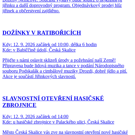
jiřinku a další doprovodný program. Objednávkový prodej hlíz
jiřinek a občerstvení zajištěno.
DOŽÍNKY V RATIBOŘICÍCH
Kdy:
12. 9. 2026 začátek od 10:00, délka 6 hodin
Kde:
v Babiččině údolí, Česká Skalice
Přijďte s námi oslavit sklizeň úrody a požehnání naší Země!
Připravena bude lidová muzika a tance v podání Národopisného
souboru Podskalák a cimbálové muziky Drozdi, dobré jídlo a pití.
Akce je součástí Jiřinkových slavností.
SLAVNOSTNÍ OTEVŘENÍ HASIČSKÉ
ZBROJNICE
Kdy:
12. 9. 2026 začátek od 14:00
Kde:
u hasičské zbrojnice v Palackého ulici, Česká Skalice
Město Česká Skalice vás zve na slavnostní otevření nové hasičské