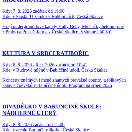
Kdy:
7. 8. 2026 začátek od 19:00
Kde:
v kiosku U zámku v Ratibořicích, Česká Skalice
Hrají undergroundové kapely Hally Belly, Míchačky betonu (obě
z Prahy) a Prasečí farma z České Skalice. Vstupné 250 Kč.
KULTURA V SRDCI RATIBOŘIC
Kdy:
8. 8. 2026 - 6. 9. 2026 začátek od 10:41
Kde:
v Rudrově mlýně v Babiččině údolí, Česká Skalice
Koncerty známých i méně známých převážně country a folkových
kapel a zpěváků v Babiččině údolí. Program na srpen 2026
DIVADÉLKO V BARUNČINĚ ŠKOLE:
NÁDHERNÉ ÚTERÝ
Kdy:
8. 8. 2026 začátek od 15:00
Kde:
v areálu Barunčiny školy , Česká Skalice