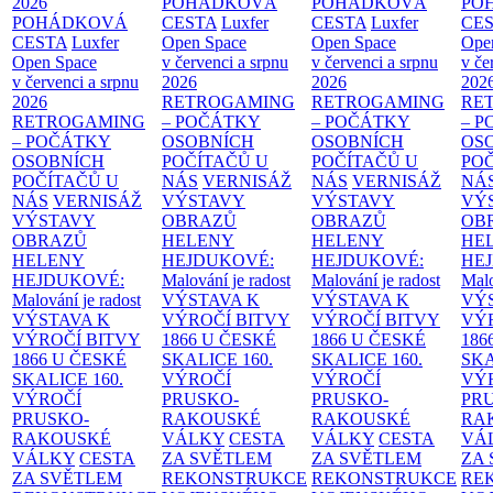
2026
POHÁDKOVÁ
POHÁDKOVÁ
PO
POHÁDKOVÁ
CESTA
Luxfer
CESTA
Luxfer
CE
CESTA
Luxfer
Open Space
Open Space
Ope
Open Space
v červenci a srpnu
v červenci a srpnu
v če
v červenci a srpnu
2026
2026
202
2026
RETROGAMING
RETROGAMING
RE
RETROGAMING
– POČÁTKY
– POČÁTKY
– 
– POČÁTKY
OSOBNÍCH
OSOBNÍCH
OS
OSOBNÍCH
POČÍTAČŮ U
POČÍTAČŮ U
PO
POČÍTAČŮ U
NÁS
VERNISÁŽ
NÁS
VERNISÁŽ
NÁ
NÁS
VERNISÁŽ
VÝSTAVY
VÝSTAVY
VÝ
VÝSTAVY
OBRAZŮ
OBRAZŮ
OB
OBRAZŮ
HELENY
HELENY
HE
HELENY
HEJDUKOVÉ:
HEJDUKOVÉ:
HE
HEJDUKOVÉ:
Malování je radost
Malování je radost
Malo
Malování je radost
VÝSTAVA K
VÝSTAVA K
VÝ
VÝSTAVA K
VÝROČÍ BITVY
VÝROČÍ BITVY
VÝ
VÝROČÍ BITVY
1866 U ČESKÉ
1866 U ČESKÉ
186
1866 U ČESKÉ
SKALICE
160.
SKALICE
160.
SK
SKALICE
160.
VÝROČÍ
VÝROČÍ
VÝ
VÝROČÍ
PRUSKO-
PRUSKO-
PR
PRUSKO-
RAKOUSKÉ
RAKOUSKÉ
RA
RAKOUSKÉ
VÁLKY
CESTA
VÁLKY
CESTA
VÁ
VÁLKY
CESTA
ZA SVĚTLEM
ZA SVĚTLEM
ZA
ZA SVĚTLEM
REKONSTRUKCE
REKONSTRUKCE
RE