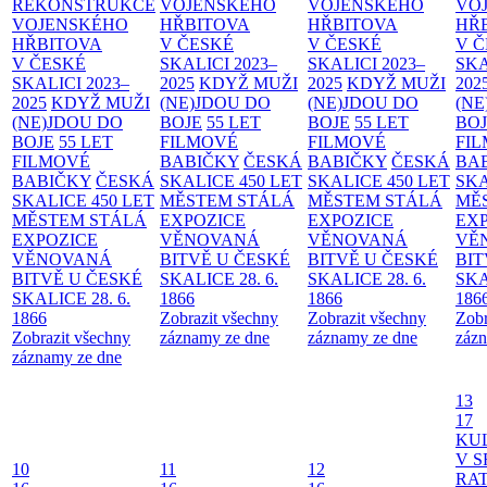
REKONSTRUKCE
VOJENSKÉHO
VOJENSKÉHO
VO
VOJENSKÉHO
HŘBITOVA
HŘBITOVA
HŘ
HŘBITOVA
V ČESKÉ
V ČESKÉ
V 
V ČESKÉ
SKALICI 2023–
SKALICI 2023–
SKA
SKALICI 2023–
2025
KDYŽ MUŽI
2025
KDYŽ MUŽI
202
2025
KDYŽ MUŽI
(NE)JDOU DO
(NE)JDOU DO
(NE
(NE)JDOU DO
BOJE
55 LET
BOJE
55 LET
BO
BOJE
55 LET
FILMOVÉ
FILMOVÉ
FI
FILMOVÉ
BABIČKY
ČESKÁ
BABIČKY
ČESKÁ
BA
BABIČKY
ČESKÁ
SKALICE 450 LET
SKALICE 450 LET
SKA
SKALICE 450 LET
MĚSTEM
STÁLÁ
MĚSTEM
STÁLÁ
MĚ
MĚSTEM
STÁLÁ
EXPOZICE
EXPOZICE
EX
EXPOZICE
VĚNOVANÁ
VĚNOVANÁ
VĚ
VĚNOVANÁ
BITVĚ U ČESKÉ
BITVĚ U ČESKÉ
BIT
BITVĚ U ČESKÉ
SKALICE 28. 6.
SKALICE 28. 6.
SKA
SKALICE 28. 6.
1866
1866
186
1866
Zobrazit všechny
Zobrazit všechny
Zobr
Zobrazit všechny
záznamy ze dne
záznamy ze dne
zázn
záznamy ze dne
13
17
KU
V S
10
11
12
RAT