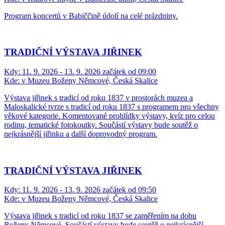
Program koncertů v Babiččině údolí na celé prázdniny.
TRADIČNÍ VÝSTAVA JIŘINEK
Kdy:
11. 9. 2026 - 13. 9. 2026 začátek od 09:00
Kde:
v Muzeu Boženy Němcové, Česká Skalice
Výstava jiřinek s tradicí od roku 1837 v prostorách muzea a
Maloskalické tvrze s tradicí od roku 1837 s programem pro všechny
věkové kategorie. Komentované prohlídky výstavy, kvíz pro celou
rodinu, tematické fotokoutky. Součástí výstavy bude soutěž o
nejkrásnější jiřinku a další doprovodný program.
TRADIČNÍ VÝSTAVA JIŘINEK
Kdy:
11. 9. 2026 - 13. 9. 2026 začátek od 09:50
Kde:
v Muzeu Boženy Němcové, Česká Skalice
Výstava jiřinek s tradicí od roku 1837 se zaměřením na dobu
Boženy Němcové. Součástí výstavy bude soutěž o nejkrásnější