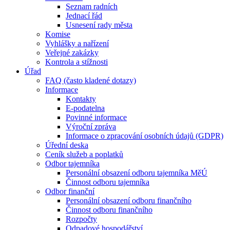
Seznam radních
Jednací řád
Usnesení rady města
Komise
Vyhlášky a nařízení
Veřejné zakázky
Kontrola a stížnosti
Úřad
FAQ (často kladené dotazy)
Informace
Kontakty
E-podatelna
Povinné informace
Výroční zpráva
Informace o zpracování osobních údajů (GDPR)
Úřední deska
Ceník služeb a poplatků
Odbor tajemníka
Personální obsazení odboru tajemníka MěÚ
Činnost odboru tajemníka
Odbor finanční
Personální obsazení odboru finančního
Činnost odboru finančního
Rozpočty
Odpadové hospodářství