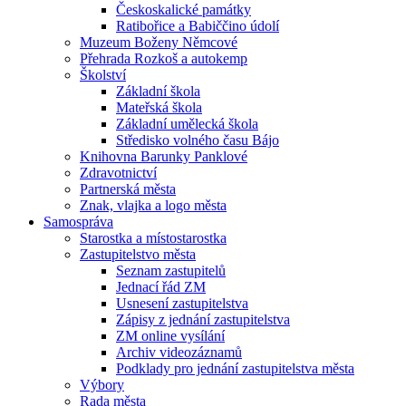
Českoskalické památky
Ratibořice a Babiččino údolí
Muzeum Boženy Němcové
Přehrada Rozkoš a autokemp
Školství
Základní škola
Mateřská škola
Základní umělecká škola
Středisko volného času Bájo
Knihovna Barunky Panklové
Zdravotnictví
Partnerská města
Znak, vlajka a logo města
Samospráva
Starostka a místostarostka
Zastupitelstvo města
Seznam zastupitelů
Jednací řád ZM
Usnesení zastupitelstva
Zápisy z jednání zastupitelstva
ZM online vysílání
Archiv videozáznamů
Podklady pro jednání zastupitelstva města
Výbory
Rada města