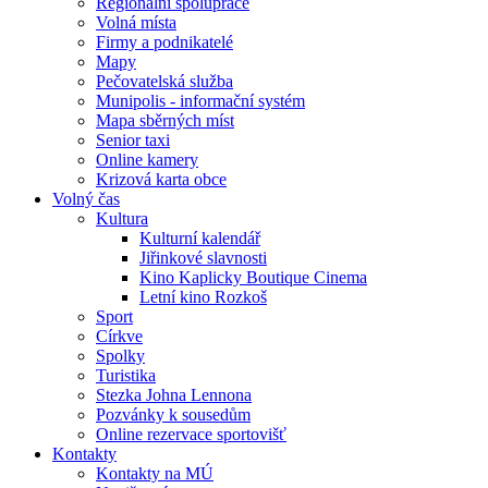
Regionální spolupráce
Volná místa
Firmy a podnikatelé
Mapy
Pečovatelská služba
Munipolis - informační systém
Mapa sběrných míst
Senior taxi
Online kamery
Krizová karta obce
Volný čas
Kultura
Kulturní kalendář
Jiřinkové slavnosti
Kino Kaplicky Boutique Cinema
Letní kino Rozkoš
Sport
Církve
Spolky
Turistika
Stezka Johna Lennona
Pozvánky k sousedům
Online rezervace sportovišť
Kontakty
Kontakty na MÚ