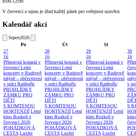
8:00-12:00
V červenci a srpnu je úřad každý pátek pro veřejnost uzavřen
Kalendář akcí
Srpen
2026
Po
Út
St
27
28
29
30
16
16
16
16
Přípravná kopaná v
Přípravná kopaná v
Přípravná kopaná v
Příp
červenci
Letní
červenci
Letní
červenci
Letní
červ
koncerty v Rudrově
koncerty v Rudrově
koncerty v Rudrově
konc
mlýně – občerstvení
mlýně – občerstvení
mlýně – občerstvení
mlýn
v srdci Ratibořic
v srdci Ratibořic
v srdci Ratibořic
v sr
PROHLÍDKY
PROHLÍDKY
PROHLÍDKY
PR
ZÁMKU PRO
ZÁMKU PRO
ZÁMKU PRO
ZÁ
DĚTI
DĚTI
DĚTI
DĚT
S KOMTESOU
S KOMTESOU
S KOMTESOU
S 
HORTENZIÍ
Letní
HORTENZIÍ
Letní
HORTENZIÍ
Letní
HOR
kino Rozkoš v
kino Rozkoš v
kino Rozkoš v
kino
červenci 2026
červenci 2026
červenci 2026
červ
POHÁDKOVÁ
POHÁDKOVÁ
POHÁDKOVÁ
PO
CESTA
Luxfer
CESTA
Luxfer
CESTA
Luxfer
CE