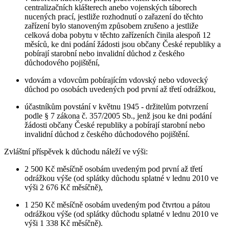
centralizačních klášterech anebo vojenských táborech
nucených prací, jestliže rozhodnutí o zařazení do těchto
zařízení bylo stanoveným způsobem zrušeno a jestliže
celková doba pobytu v těchto zařízeních činila alespoň 12
měsíců, ke dni podání žádosti jsou občany České republiky a
pobírají starobní nebo invalidní důchod z českého
důchodového pojištění,
vdovám a vdovcům pobírajícím vdovský nebo vdovecký
důchod po osobách uvedených pod první až třetí odrážkou,
účastníkům povstání v květnu 1945 - držitelům potvrzení
podle § 7 zákona č. 357/2005 Sb., jenž jsou ke dni podání
žádosti občany České republiky a pobírají starobní nebo
invalidní důchod z českého důchodového pojištění.
Zvláštní příspěvek k důchodu náleží ve výši:
2 500 Kč měsíčně osobám uvedeným pod první až třetí
odrážkou výše (od splátky důchodu splatné v lednu 2010 ve
výši 2 676 Kč měsíčně),
1 250 Kč měsíčně osobám uvedeným pod čtvrtou a pátou
odrážkou výše (od splátky důchodu splatné v lednu 2010 ve
výši 1 338 Kč měsíčně).