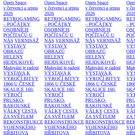
Open Space
Open Space
Open Space
Ope
v červenci a srpnu
v červenci a srpnu
v červenci a srpnu
v če
2026
2026
2026
202
RETROGAMING
RETROGAMING
RETROGAMING
RE
– POČÁTKY
– POČÁTKY
– POČÁTKY
– 
OSOBNÍCH
OSOBNÍCH
OSOBNÍCH
OS
POČÍTAČŮ U
POČÍTAČŮ U
POČÍTAČŮ U
PO
NÁS
VERNISÁŽ
NÁS
VERNISÁŽ
NÁS
VERNISÁŽ
NÁ
VÝSTAVY
VÝSTAVY
VÝSTAVY
VÝ
OBRAZŮ
OBRAZŮ
OBRAZŮ
OB
HELENY
HELENY
HELENY
HE
HEJDUKOVÉ:
HEJDUKOVÉ:
HEJDUKOVÉ:
HE
Malování je radost
Malování je radost
Malování je radost
Malo
VÝSTAVA K
VÝSTAVA K
VÝSTAVA K
VÝ
VÝROČÍ BITVY
VÝROČÍ BITVY
VÝROČÍ BITVY
VÝ
1866 U ČESKÉ
1866 U ČESKÉ
1866 U ČESKÉ
186
SKALICE
160.
SKALICE
160.
SKALICE
160.
SK
VÝROČÍ
VÝROČÍ
VÝROČÍ
VÝ
PRUSKO-
PRUSKO-
PRUSKO-
PR
RAKOUSKÉ
RAKOUSKÉ
RAKOUSKÉ
RA
VÁLKY
CESTA
VÁLKY
CESTA
VÁLKY
CESTA
VÁ
ZA SVĚTLEM
ZA SVĚTLEM
ZA SVĚTLEM
ZA
REKONSTRUKCE
REKONSTRUKCE
REKONSTRUKCE
RE
VOJENSKÉHO
VOJENSKÉHO
VOJENSKÉHO
VO
HŘBITOVA
HŘBITOVA
HŘBITOVA
HŘ