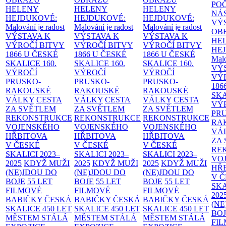
PO
HELENY
HELENY
HELENY
NÁ
HEJDUKOVÉ:
HEJDUKOVÉ:
HEJDUKOVÉ:
VÝ
Malování je radost
Malování je radost
Malování je radost
OB
VÝSTAVA K
VÝSTAVA K
VÝSTAVA K
HE
VÝROČÍ BITVY
VÝROČÍ BITVY
VÝROČÍ BITVY
HE
1866 U ČESKÉ
1866 U ČESKÉ
1866 U ČESKÉ
Malo
SKALICE
160.
SKALICE
160.
SKALICE
160.
VÝ
VÝROČÍ
VÝROČÍ
VÝROČÍ
VÝ
PRUSKO-
PRUSKO-
PRUSKO-
186
RAKOUSKÉ
RAKOUSKÉ
RAKOUSKÉ
SK
VÁLKY
CESTA
VÁLKY
CESTA
VÁLKY
CESTA
VÝ
ZA SVĚTLEM
ZA SVĚTLEM
ZA SVĚTLEM
PR
REKONSTRUKCE
REKONSTRUKCE
REKONSTRUKCE
RA
VOJENSKÉHO
VOJENSKÉHO
VOJENSKÉHO
VÁ
HŘBITOVA
HŘBITOVA
HŘBITOVA
ZA
V ČESKÉ
V ČESKÉ
V ČESKÉ
RE
SKALICI 2023–
SKALICI 2023–
SKALICI 2023–
VO
2025
KDYŽ MUŽI
2025
KDYŽ MUŽI
2025
KDYŽ MUŽI
HŘ
(NE)JDOU DO
(NE)JDOU DO
(NE)JDOU DO
V 
BOJE
55 LET
BOJE
55 LET
BOJE
55 LET
SKA
FILMOVÉ
FILMOVÉ
FILMOVÉ
202
BABIČKY
ČESKÁ
BABIČKY
ČESKÁ
BABIČKY
ČESKÁ
(NE
SKALICE 450 LET
SKALICE 450 LET
SKALICE 450 LET
BO
MĚSTEM
STÁLÁ
MĚSTEM
STÁLÁ
MĚSTEM
STÁLÁ
FI