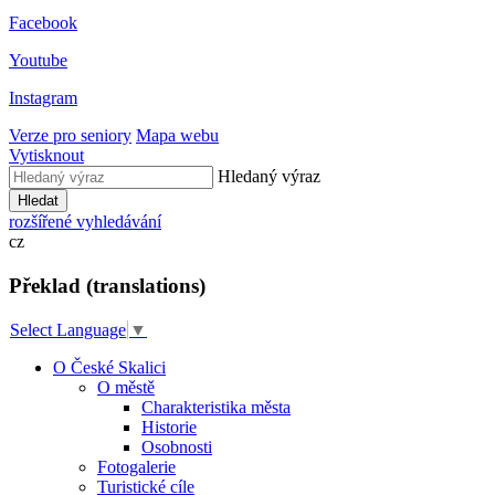
Facebook
Youtube
Instagram
Verze pro seniory
Mapa webu
Vytisknout
Hledaný výraz
Hledat
rozšířené vyhledávání
cz
Překlad (translations)
Select Language
▼
O České Skalici
O městě
Charakteristika města
Historie
Osobnosti
Fotogalerie
Turistické cíle