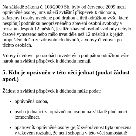
Na základě zákona č. 108/2009 Sb. byly od července 2009 mezi
oprávněné osoby, jimž náleží zvláštní příspěvek k důchodu,
zařazeny i osoby uvedené pod druhou a třetí odrážkou výše, které
nesplňují podmínku neoprávněného zbavení osobní svobody v
rozsahu alespoň 12 měsíců, jestliže zbavení osobní svobody nebylo
časově vymezeno nebo mělo trvat déle než 12 měsíců a k jejich
propuštění došlo ze zdravotních důvodů, a vdovy či vdovci po
těchto osobách.
Vdovy či vdovci po osobách uvedených pod pátou odrážkou výše
nárok na zvláštní příspěvek k důchodu nemají.
5. Kdo je oprávněn v této věci jednat (podat žádost
apod.)
Žádost o zvláštní příspěvek k důchodu může podat:
oprávněná osoba,
osoba jednající za oprávněnou osobu na základě plné moci
(zmocněnec),
opatrovník oprávněné osoby (jejíž svéprávnost byla omezena
v takovém rozsahu, že není schopna v této věci samostatně