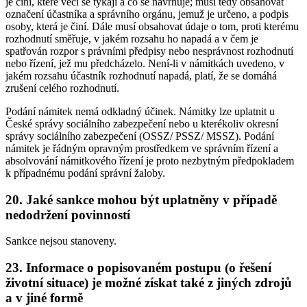
je činí, které věci se týkají a co se navrhuje; musí tedy obsahovat
označení účastníka a správního orgánu, jemuž je určeno, a podpis
osoby, která je činí. Dále musí obsahovat údaje o tom, proti kterému
rozhodnutí směřuje, v jakém rozsahu ho napadá a v čem je
spatřován rozpor s právními předpisy nebo nesprávnost rozhodnutí
nebo řízení, jež mu předcházelo. Není-li v námitkách uvedeno, v
jakém rozsahu účastník rozhodnutí napadá, platí, že se domáhá
zrušení celého rozhodnutí.
Podání námitek nemá odkladný účinek. Námitky lze uplatnit u
České správy sociálního zabezpečení nebo u kterékoliv okresní
správy sociálního zabezpečení (OSSZ/ PSSZ/ MSSZ). Podání
námitek je řádným opravným prostředkem ve správním řízení a
absolvování námitkového řízení je proto nezbytným předpokladem
k případnému podání správní žaloby.
20. Jaké sankce mohou být uplatněny v případě
nedodržení povinností
Sankce nejsou stanoveny.
23. Informace o popisovaném postupu (o řešení
životní situace) je možné získat také z jiných zdrojů
a v jiné formě