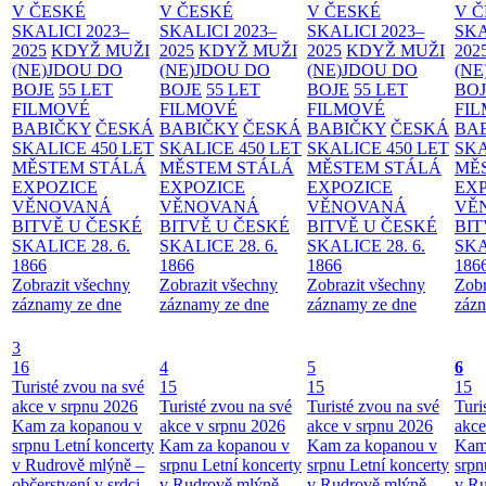
V ČESKÉ
V ČESKÉ
V ČESKÉ
V 
SKALICI 2023–
SKALICI 2023–
SKALICI 2023–
SKA
2025
KDYŽ MUŽI
2025
KDYŽ MUŽI
2025
KDYŽ MUŽI
202
(NE)JDOU DO
(NE)JDOU DO
(NE)JDOU DO
(NE
BOJE
55 LET
BOJE
55 LET
BOJE
55 LET
BO
FILMOVÉ
FILMOVÉ
FILMOVÉ
FI
BABIČKY
ČESKÁ
BABIČKY
ČESKÁ
BABIČKY
ČESKÁ
BA
SKALICE 450 LET
SKALICE 450 LET
SKALICE 450 LET
SKA
MĚSTEM
STÁLÁ
MĚSTEM
STÁLÁ
MĚSTEM
STÁLÁ
MĚ
EXPOZICE
EXPOZICE
EXPOZICE
EX
VĚNOVANÁ
VĚNOVANÁ
VĚNOVANÁ
VĚ
BITVĚ U ČESKÉ
BITVĚ U ČESKÉ
BITVĚ U ČESKÉ
BIT
SKALICE 28. 6.
SKALICE 28. 6.
SKALICE 28. 6.
SKA
1866
1866
1866
186
Zobrazit všechny
Zobrazit všechny
Zobrazit všechny
Zobr
záznamy ze dne
záznamy ze dne
záznamy ze dne
zázn
3
16
4
5
6
Turisté zvou na své
15
15
15
akce v srpnu 2026
Turisté zvou na své
Turisté zvou na své
Turi
Kam za kopanou v
akce v srpnu 2026
akce v srpnu 2026
akce
srpnu
Letní koncerty
Kam za kopanou v
Kam za kopanou v
Kam
v Rudrově mlýně –
srpnu
Letní koncerty
srpnu
Letní koncerty
srp
občerstvení v srdci
v Rudrově mlýně –
v Rudrově mlýně –
v Ru