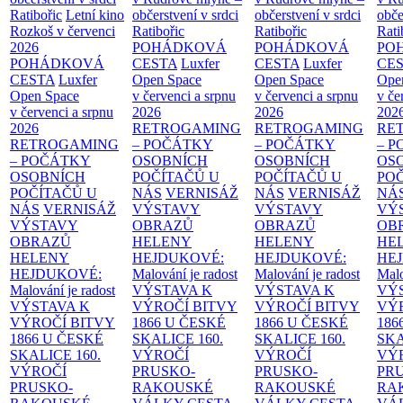
Ratibořic
Letní kino
občerstvení v srdci
občerstvení v srdci
obče
Rozkoš v červenci
Ratibořic
Ratibořic
Rati
2026
POHÁDKOVÁ
POHÁDKOVÁ
PO
POHÁDKOVÁ
CESTA
Luxfer
CESTA
Luxfer
CE
CESTA
Luxfer
Open Space
Open Space
Ope
Open Space
v červenci a srpnu
v červenci a srpnu
v če
v červenci a srpnu
2026
2026
202
2026
RETROGAMING
RETROGAMING
RE
RETROGAMING
– POČÁTKY
– POČÁTKY
– 
– POČÁTKY
OSOBNÍCH
OSOBNÍCH
OS
OSOBNÍCH
POČÍTAČŮ U
POČÍTAČŮ U
PO
POČÍTAČŮ U
NÁS
VERNISÁŽ
NÁS
VERNISÁŽ
NÁ
NÁS
VERNISÁŽ
VÝSTAVY
VÝSTAVY
VÝ
VÝSTAVY
OBRAZŮ
OBRAZŮ
OB
OBRAZŮ
HELENY
HELENY
HE
HELENY
HEJDUKOVÉ:
HEJDUKOVÉ:
HE
HEJDUKOVÉ:
Malování je radost
Malování je radost
Malo
Malování je radost
VÝSTAVA K
VÝSTAVA K
VÝ
VÝSTAVA K
VÝROČÍ BITVY
VÝROČÍ BITVY
VÝ
VÝROČÍ BITVY
1866 U ČESKÉ
1866 U ČESKÉ
186
1866 U ČESKÉ
SKALICE
160.
SKALICE
160.
SK
SKALICE
160.
VÝROČÍ
VÝROČÍ
VÝ
VÝROČÍ
PRUSKO-
PRUSKO-
PR
PRUSKO-
RAKOUSKÉ
RAKOUSKÉ
RA