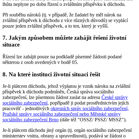
lhůta neplyne po dobu řízení o zvláštním příspěvku k důchodu.
Při souběhu nároků (tj. v případě, že žadatel by měl nárok na
zvláštní příspěvek k důchodu z více různých důvodů) se vyplácí
pouze jeden zvláštní příspěvek, a to ten, který je vyšší.
7. Jakým způsobem můžete zahájit řešení životní
situace
Řízení lze zahájit pouze na podkladě písemné žádosti podané
některou z osob uvedených v bodě 05.
8. Na které instituci životní situaci řešit
Je-li plátcem důchodu, jehož výplatou je vznik nároku na zvláštní
příspěvek k důchodu podmíněn, Česká správa sociálního
zabezpečení, lze písemnou žádost zaslat na adresu
České správy
sociálního zabezpečení
, popřípadě ji podat prostřednictvím jejích
pracovišť - jednotlivých
okresních správ sociálního zabezpečení,
Pražské správy sociálního zabezpečení nebo Městské správy
sociálního zabezpečení Brno
(dále též "OSSZ/ PSSZ/ MSSZ").
Je-li plátcem důchodu jiný orgán (tj. orgán sociálního zabezpečení
ministerstev vnitra, obrany a spravedlnosti), podává se žádost o