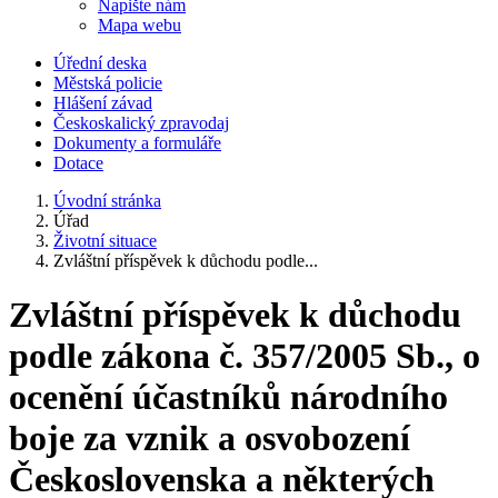
Napište nám
Mapa webu
Úřední deska
Městská policie
Hlášení závad
Českoskalický zpravodaj
Dokumenty a formuláře
Dotace
Úvodní stránka
Úřad
Životní situace
Zvláštní příspěvek k důchodu podle...
Zvláštní příspěvek k důchodu
podle zákona č. 357/2005 Sb., o
ocenění účastníků národního
boje za vznik a osvobození
Československa a některých