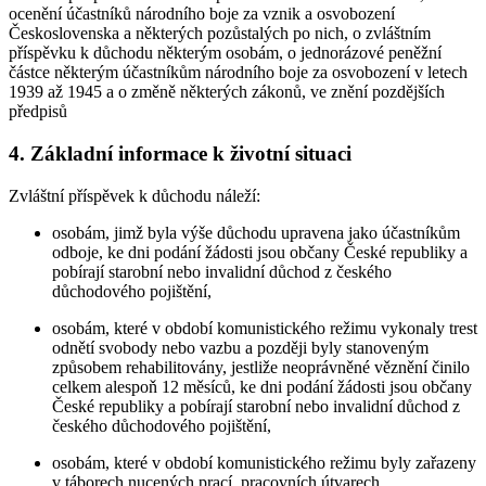
ocenění účastníků národního boje za vznik a osvobození
Československa a některých pozůstalých po nich, o zvláštním
příspěvku k důchodu některým osobám, o jednorázové peněžní
částce některým účastníkům národního boje za osvobození v letech
1939 až 1945 a o změně některých zákonů, ve znění pozdějších
předpisů
4. Základní informace k životní situaci
Zvláštní příspěvek k důchodu náleží:
osobám, jimž byla výše důchodu upravena jako účastníkům
odboje, ke dni podání žádosti jsou občany České republiky a
pobírají starobní nebo invalidní důchod z českého
důchodového pojištění,
osobám, které v období komunistického režimu vykonaly trest
odnětí svobody nebo vazbu a později byly stanoveným
způsobem rehabilitovány, jestliže neoprávněné věznění činilo
celkem alespoň 12 měsíců, ke dni podání žádosti jsou občany
České republiky a pobírají starobní nebo invalidní důchod z
českého důchodového pojištění,
osobám, které v období komunistického režimu byly zařazeny
v táborech nucených prací, pracovních útvarech,