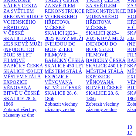
RAKOUSKÉ
VÁLKY
CESTA
VÁLKY
CESTA
VÁ
VÁLKY
CESTA
ZA SVĚTLEM
ZA SVĚTLEM
ZA
ZA SVĚTLEM
REKONSTRUKCE
REKONSTRUKCE
RE
REKONSTRUKCE
VOJENSKÉHO
VOJENSKÉHO
VO
VOJENSKÉHO
HŘBITOVA
HŘBITOVA
HŘ
HŘBITOVA
V ČESKÉ
V ČESKÉ
V 
V ČESKÉ
SKALICI 2023–
SKALICI 2023–
SKA
SKALICI 2023–
2025
KDYŽ MUŽI
2025
KDYŽ MUŽI
202
2025
KDYŽ MUŽI
(NE)JDOU DO
(NE)JDOU DO
(NE
(NE)JDOU DO
BOJE
55 LET
BOJE
55 LET
BO
BOJE
55 LET
FILMOVÉ
FILMOVÉ
FI
FILMOVÉ
BABIČKY
ČESKÁ
BABIČKY
ČESKÁ
BA
BABIČKY
ČESKÁ
SKALICE 450 LET
SKALICE 450 LET
SKA
SKALICE 450 LET
MĚSTEM
STÁLÁ
MĚSTEM
STÁLÁ
MĚ
MĚSTEM
STÁLÁ
EXPOZICE
EXPOZICE
EX
EXPOZICE
VĚNOVANÁ
VĚNOVANÁ
VĚ
VĚNOVANÁ
BITVĚ U ČESKÉ
BITVĚ U ČESKÉ
BIT
BITVĚ U ČESKÉ
SKALICE 28. 6.
SKALICE 28. 6.
SKA
SKALICE 28. 6.
1866
1866
186
1866
Zobrazit všechny
Zobrazit všechny
Zobr
Zobrazit všechny
záznamy ze dne
záznamy ze dne
zázn
záznamy ze dne
13
17