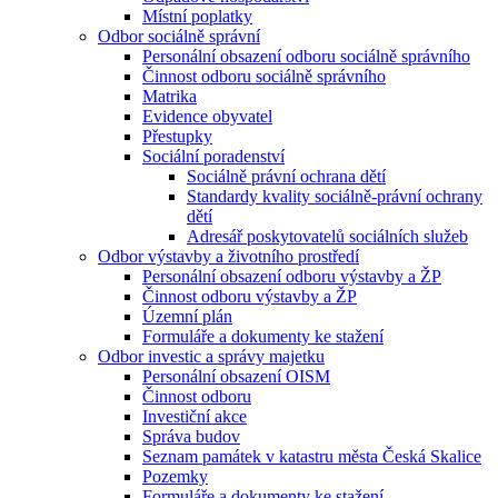
Místní poplatky
Odbor sociálně správní
Personální obsazení odboru sociálně správního
Činnost odboru sociálně správního
Matrika
Evidence obyvatel
Přestupky
Sociální poradenství
Sociálně právní ochrana dětí
Standardy kvality sociálně-právní ochrany
dětí
Adresář poskytovatelů sociálních služeb
Odbor výstavby a životního prostředí
Personální obsazení odboru výstavby a ŽP
Činnost odboru výstavby a ŽP
Územní plán
Formuláře a dokumenty ke stažení
Odbor investic a správy majetku
Personální obsazení OISM
Činnost odboru
Investiční akce
Správa budov
Seznam památek v katastru města Česká Skalice
Pozemky
Formuláře a dokumenty ke stažení