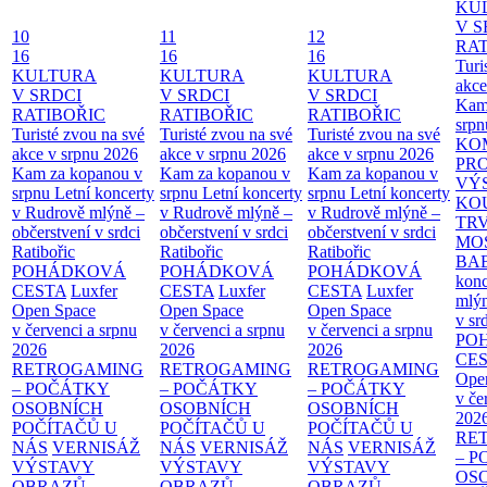
KU
V S
10
11
12
RAT
16
16
16
Turi
KULTURA
KULTURA
KULTURA
akce
V SRDCI
V SRDCI
V SRDCI
Kam
RATIBOŘIC
RATIBOŘIC
RATIBOŘIC
srpn
Turisté zvou na své
Turisté zvou na své
Turisté zvou na své
KO
akce v srpnu 2026
akce v srpnu 2026
akce v srpnu 2026
PR
Kam za kopanou v
Kam za kopanou v
Kam za kopanou v
VÝ
srpnu
Letní koncerty
srpnu
Letní koncerty
srpnu
Letní koncerty
KO
v Rudrově mlýně –
v Rudrově mlýně –
v Rudrově mlýně –
TR
občerstvení v srdci
občerstvení v srdci
občerstvení v srdci
MO
Ratibořic
Ratibořic
Ratibořic
BA
POHÁDKOVÁ
POHÁDKOVÁ
POHÁDKOVÁ
konc
CESTA
Luxfer
CESTA
Luxfer
CESTA
Luxfer
mlýn
Open Space
Open Space
Open Space
v sr
v červenci a srpnu
v červenci a srpnu
v červenci a srpnu
PO
2026
2026
2026
CE
RETROGAMING
RETROGAMING
RETROGAMING
Ope
– POČÁTKY
– POČÁTKY
– POČÁTKY
v če
OSOBNÍCH
OSOBNÍCH
OSOBNÍCH
202
POČÍTAČŮ U
POČÍTAČŮ U
POČÍTAČŮ U
RE
NÁS
VERNISÁŽ
NÁS
VERNISÁŽ
NÁS
VERNISÁŽ
– 
VÝSTAVY
VÝSTAVY
VÝSTAVY
OS
OBRAZŮ
OBRAZŮ
OBRAZŮ