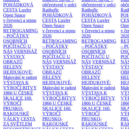
POHÁDKOVÁ
občerstvení v srdci
občerstvení v srdci
obče
CESTA
Luxfer
Ratibořic
Ratibořic
Rati
Open Space
POHÁDKOVÁ
POHÁDKOVÁ
PO
v červenci a srpnu
CESTA
Luxfer
CESTA
Luxfer
CE
2026
Open Space
Open Space
Ope
RETROGAMING
v červenci a srpnu
v červenci a srpnu
v če
– POČÁTKY
2026
2026
202
OSOBNÍCH
RETROGAMING
RETROGAMING
RE
POČÍTAČŮ U
– POČÁTKY
– POČÁTKY
– 
NÁS
VERNISÁŽ
OSOBNÍCH
OSOBNÍCH
OS
VÝSTAVY
POČÍTAČŮ U
POČÍTAČŮ U
PO
OBRAZŮ
NÁS
VERNISÁŽ
NÁS
VERNISÁŽ
NÁ
HELENY
VÝSTAVY
VÝSTAVY
VÝ
HEJDUKOVÉ:
OBRAZŮ
OBRAZŮ
OB
Malování je radost
HELENY
HELENY
HE
VÝSTAVA K
HEJDUKOVÉ:
HEJDUKOVÉ:
HE
VÝROČÍ BITVY
Malování je radost
Malování je radost
Malo
1866 U ČESKÉ
VÝSTAVA K
VÝSTAVA K
VÝ
SKALICE
160.
VÝROČÍ BITVY
VÝROČÍ BITVY
VÝ
VÝROČÍ
1866 U ČESKÉ
1866 U ČESKÉ
186
PRUSKO-
SKALICE
160.
SKALICE
160.
SK
RAKOUSKÉ
VÝROČÍ
VÝROČÍ
VÝ
VÁLKY
CESTA
PRUSKO-
PRUSKO-
PR
ZA SVĚTLEM
RAKOUSKÉ
RAKOUSKÉ
RA