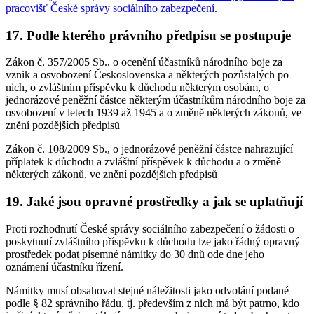
pracovišť České správy sociálního zabezpečení
.
17. Podle kterého právního předpisu se postupuje
Zákon č. 357/2005 Sb., o ocenění účastníků národního boje za
vznik a osvobození Československa a některých pozůstalých po
nich, o zvláštním příspěvku k důchodu některým osobám, o
jednorázové peněžní částce některým účastníkům národního boje za
osvobození v letech 1939 až 1945 a o změně některých zákonů, ve
znění pozdějších předpisů
Zákon č. 108/2009 Sb., o jednorázové peněžní částce nahrazující
příplatek k důchodu a zvláštní příspěvek k důchodu a o změně
některých zákonů, ve znění pozdějších předpisů
19. Jaké jsou opravné prostředky a jak se uplatňují
Proti rozhodnutí České správy sociálního zabezpečení o žádosti o
poskytnutí zvláštního příspěvku k důchodu lze jako řádný opravný
prostředek podat písemné námitky do 30 dnů ode dne jeho
oznámení účastníku řízení.
Námitky musí obsahovat stejné náležitosti jako odvolání podané
podle § 82 správního řádu, tj. především z nich má být patrno, kdo