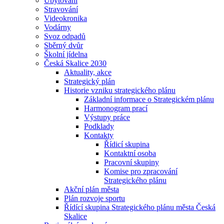
Ubytování
Stravování
Videokronika
Vodárny
Svoz odpadů
Sběrný dvůr
Školní jídelna
Česká Skalice 2030
Aktuality, akce
Strategický plán
Historie vzniku strategického plánu
Základní informace o Strategickém plánu
Harmonogram prací
Výstupy práce
Podklady
Kontakty
Řídicí skupina
Kontaktní osoba
Pracovní skupiny
Komise pro zpracování
Strategického plánu
Akční plán města
Plán rozvoje sportu
Řídící skupina Strategického plánu města Česká
Skalice