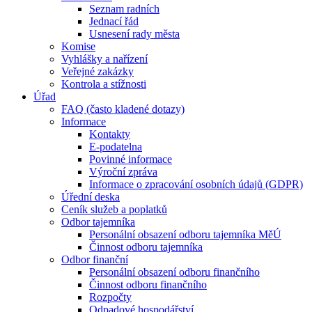
Seznam radních
Jednací řád
Usnesení rady města
Komise
Vyhlášky a nařízení
Veřejné zakázky
Kontrola a stížnosti
Úřad
FAQ (často kladené dotazy)
Informace
Kontakty
E-podatelna
Povinné informace
Výroční zpráva
Informace o zpracování osobních údajů (GDPR)
Úřední deska
Ceník služeb a poplatků
Odbor tajemníka
Personální obsazení odboru tajemníka MěÚ
Činnost odboru tajemníka
Odbor finanční
Personální obsazení odboru finančního
Činnost odboru finančního
Rozpočty
Odpadové hospodářství