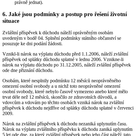
právně jednat).
6. Jaké jsou podmínky a postup pro řešení životní
situace
Zvláštní příspěvek k důchodu náleží oprávněným osobám
uvedeným v bodě 04. Splnění podmínky státního občanství se
posuzuje ke dni podání žádosti.
Vznikl-li nárok na výplatu důchodu před 1.1.2006, náleží zvláštní
příspěvek od splátky důchodu splatné v lednu 2006. Vznikne-li
nárok na výplatu důchodu po 31.12.2005, náleží zvláštní příspěvek
ode dne přiznání důchodu.
Osobám, které nesplnily podmínku 12 měsíců neoprávněného
omezení osobní svobody a u nichž toto neoprávněné omezení
osobní svobody, které nebylo časově vymezeno anebo které mělo
trvat déle než 12 měsíců, skončilo ze zdravotních důvodů, a
vdovcům a vdovám po těchto osobách vzniká nárok na zvláštní
příspěvek k důchodu nejdříve od splátky důchodu splatné v červenci
2009.
Nárok na zvláštní příspěvek k důchodu nezaniká uplynutím času.
Nárok na výplatu zvláštního příspěvku k důchodu zaniká uplynutím
5 let ode dne, za který zvláštní příspěvek nebo jeho část náleží; tato