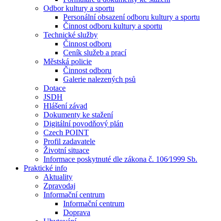
Odbor kultury a sportu
Personální obsazení odboru kultury a sportu
Činnost odboru kultury a sportu
Technické služby
Činnost odboru
Ceník služeb a prací
Městská policie
Činnost odboru
Galerie nalezených psů
Dotace
JSDH
Hlášení závad
Dokumenty ke stažení
Digitální povodňový plán
Czech POINT
Profil zadavatele
Životní situace
Informace poskytnuté dle zákona č. 106⁄1999 Sb.
Praktické info
Aktuality
Zpravodaj
Informační centrum
Informační centrum
Doprava