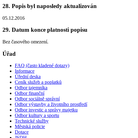
28. Popis byl naposledy aktualizován
05.12.2016
29. Datum konce platnosti popisu
Bez časového omezení.
Úřad
FAQ (často kladené dotazy)
Informace
Úřední deska
Ceník služeb a poplatků
Odbor tajemníka
Odbor finanční
Odbor sociálně správní
Odbor výstavby a životního prostředí
Odbor investic a správy majetku
Odbor kultury a sportu
Technické služby
Městská policie
Dotace
JSDH