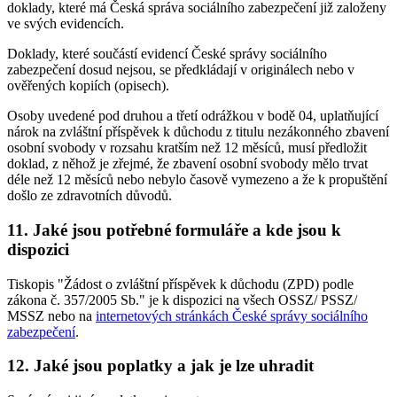
doklady, které má Česká správa sociálního zabezpečení již založeny
ve svých evidencích.
Doklady, které součástí evidencí České správy sociálního
zabezpečení dosud nejsou, se předkládají v originálech nebo v
ověřených kopiích (opisech).
Osoby uvedené pod druhou a třetí odrážkou v bodě 04, uplatňující
nárok na zvláštní příspěvek k důchodu z titulu nezákonného zbavení
osobní svobody v rozsahu kratším než 12 měsíců, musí předložit
doklad, z něhož je zřejmé, že zbavení osobní svobody mělo trvat
déle než 12 měsíců nebo nebylo časově vymezeno a že k propuštění
došlo ze zdravotních důvodů.
11. Jaké jsou potřebné formuláře a kde jsou k
dispozici
Tiskopis "Žádost o zvláštní příspěvek k důchodu (ZPD) podle
zákona č. 357/2005 Sb." je k dispozici na všech OSSZ/ PSSZ/
MSSZ nebo na
internetových stránkách České správy sociálního
zabezpečení
.
12. Jaké jsou poplatky a jak je lze uhradit