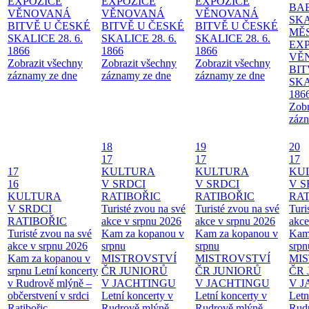
EXPOZICE
EXPOZICE
EXPOZICE
BA
VĚNOVANÁ
VĚNOVANÁ
VĚNOVANÁ
SKA
BITVĚ U ČESKÉ
BITVĚ U ČESKÉ
BITVĚ U ČESKÉ
MĚ
SKALICE 28. 6.
SKALICE 28. 6.
SKALICE 28. 6.
EX
1866
1866
1866
VĚ
Zobrazit všechny
Zobrazit všechny
Zobrazit všechny
BIT
záznamy ze dne
záznamy ze dne
záznamy ze dne
SKA
186
Zobr
zázn
18
19
20
17
17
17
17
KULTURA
KULTURA
KU
16
V SRDCI
V SRDCI
V S
KULTURA
RATIBOŘIC
RATIBOŘIC
RAT
V SRDCI
Turisté zvou na své
Turisté zvou na své
Turi
RATIBOŘIC
akce v srpnu 2026
akce v srpnu 2026
akce
Turisté zvou na své
Kam za kopanou v
Kam za kopanou v
Kam
akce v srpnu 2026
srpnu
srpnu
srpn
Kam za kopanou v
MISTROVSTVÍ
MISTROVSTVÍ
MI
srpnu
Letní koncerty
ČR JUNIORŮ
ČR JUNIORŮ
ČR 
v Rudrově mlýně –
V JACHTINGU
V JACHTINGU
V 
občerstvení v srdci
Letní koncerty v
Letní koncerty v
Letn
Ratibořic
Rudrově mlýně –
Rudrově mlýně –
Rud