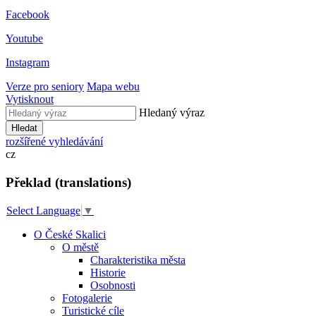
Facebook
Youtube
Instagram
Verze pro seniory
Mapa webu
Vytisknout
Hledaný výraz
Hledat
rozšířené vyhledávání
cz
Překlad (translations)
Select Language
▼
O České Skalici
O městě
Charakteristika města
Historie
Osobnosti
Fotogalerie
Turistické cíle