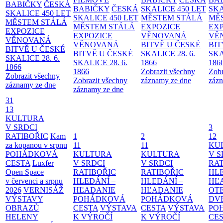
BABIČKY
ČESKÁ
BABIČKY
ČESKÁ
SKALICE 450 LET
SKA
SKALICE 450 LET
SKALICE 450 LET
MĚSTEM
STÁLÁ
MĚ
MĚSTEM
STÁLÁ
MĚSTEM
STÁLÁ
EXPOZICE
EX
EXPOZICE
EXPOZICE
VĚNOVANÁ
VĚ
VĚNOVANÁ
VĚNOVANÁ
BITVĚ U ČESKÉ
BIT
BITVĚ U ČESKÉ
BITVĚ U ČESKÉ
SKALICE 28. 6.
SKA
SKALICE 28. 6.
SKALICE 28. 6.
1866
186
1866
1866
Zobrazit všechny
Zobr
Zobrazit všechny
Zobrazit všechny
záznamy ze dne
zázn
záznamy ze dne
záznamy ze dne
31
13
KULTURA
V SRDCI
3
RATIBOŘIC
Kam
1
2
12
za kopanou v srpnu
11
11
KU
POHÁDKOVÁ
KULTURA
KULTURA
V S
CESTA
Luxfer
V SRDCI
V SRDCI
RAT
Open Space
RATIBOŘIC
RATIBOŘIC
HLE
v červenci a srpnu
HLEDÁNÍ –
HLEDÁNÍ –
HĽ
2026
VERNISÁŽ
HĽADANIE
HĽADANIE
OT
VÝSTAVY
POHÁDKOVÁ
POHÁDKOVÁ
DV
OBRAZŮ
CESTA
VÝSTAVA
CESTA
VÝSTAVA
PO
HELENY
K VÝROČÍ
K VÝROČÍ
CE