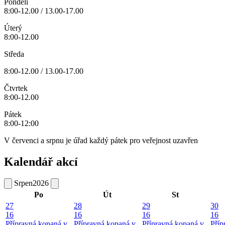
Pondělí
8:00-12.00 / 13.00-17.00
Úterý
8:00-12.00
Středa
8:00-12.00 / 13.00-17.00
Čtvrtek
8:00-12.00
Pátek
8:00-12:00
V červenci a srpnu je úřad každý pátek pro veřejnost uzavřen
Kalendář akcí
Srpen
2026
Po
Út
St
27
28
29
30
16
16
16
16
Přípravná kopaná v
Přípravná kopaná v
Přípravná kopaná v
Příp