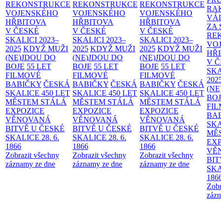
REKONSTRUKCE
REKONSTRUKCE
REKONSTRUKCE
RA
VOJENSKÉHO
VOJENSKÉHO
VOJENSKÉHO
VÁ
HŘBITOVA
HŘBITOVA
HŘBITOVA
ZA
V ČESKÉ
V ČESKÉ
V ČESKÉ
RE
SKALICI 2023–
SKALICI 2023–
SKALICI 2023–
VO
2025
KDYŽ MUŽI
2025
KDYŽ MUŽI
2025
KDYŽ MUŽI
HŘ
(NE)JDOU DO
(NE)JDOU DO
(NE)JDOU DO
V 
BOJE
55 LET
BOJE
55 LET
BOJE
55 LET
SKA
FILMOVÉ
FILMOVÉ
FILMOVÉ
202
BABIČKY
ČESKÁ
BABIČKY
ČESKÁ
BABIČKY
ČESKÁ
(NE
SKALICE 450 LET
SKALICE 450 LET
SKALICE 450 LET
BO
MĚSTEM
STÁLÁ
MĚSTEM
STÁLÁ
MĚSTEM
STÁLÁ
FI
EXPOZICE
EXPOZICE
EXPOZICE
BA
VĚNOVANÁ
VĚNOVANÁ
VĚNOVANÁ
SKA
BITVĚ U ČESKÉ
BITVĚ U ČESKÉ
BITVĚ U ČESKÉ
MĚ
SKALICE 28. 6.
SKALICE 28. 6.
SKALICE 28. 6.
EX
1866
1866
1866
VĚ
Zobrazit všechny
Zobrazit všechny
Zobrazit všechny
BIT
záznamy ze dne
záznamy ze dne
záznamy ze dne
SKA
186
Zobr
zázn