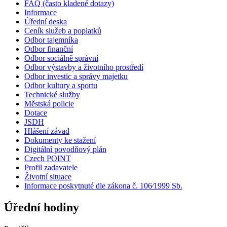
FAQ (často kladené dotazy)
Informace
Úřední deska
Ceník služeb a poplatků
Odbor tajemníka
Odbor finanční
Odbor sociálně správní
Odbor výstavby a životního prostředí
Odbor investic a správy majetku
Odbor kultury a sportu
Technické služby
Městská policie
Dotace
JSDH
Hlášení závad
Dokumenty ke stažení
Digitální povodňový plán
Czech POINT
Profil zadavatele
Životní situace
Informace poskytnuté dle zákona č. 106⁄1999 Sb.
Úřední hodiny