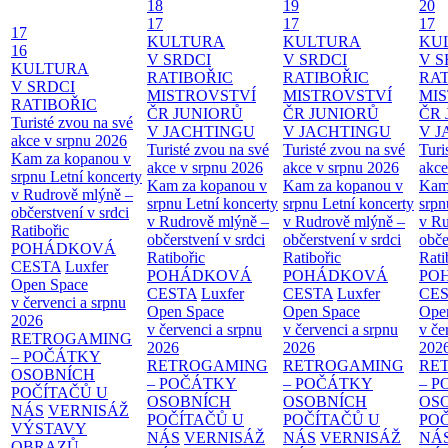
18
19
20
17
17
17
17
KULTURA
KULTURA
KU
16
V SRDCI
V SRDCI
V S
KULTURA
RATIBOŘIC
RATIBOŘIC
RAT
V SRDCI
MISTROVSTVÍ
MISTROVSTVÍ
MI
RATIBOŘIC
ČR JUNIORŮ
ČR JUNIORŮ
ČR 
Turisté zvou na své
V JACHTINGU
V JACHTINGU
V 
akce v srpnu 2026
Turisté zvou na své
Turisté zvou na své
Turi
Kam za kopanou v
akce v srpnu 2026
akce v srpnu 2026
akce
srpnu
Letní koncerty
Kam za kopanou v
Kam za kopanou v
Kam
v Rudrově mlýně –
srpnu
Letní koncerty
srpnu
Letní koncerty
srp
občerstvení v srdci
v Rudrově mlýně –
v Rudrově mlýně –
v Ru
Ratibořic
občerstvení v srdci
občerstvení v srdci
obče
POHÁDKOVÁ
Ratibořic
Ratibořic
Rati
CESTA
Luxfer
POHÁDKOVÁ
POHÁDKOVÁ
PO
Open Space
CESTA
Luxfer
CESTA
Luxfer
CE
v červenci a srpnu
Open Space
Open Space
Ope
2026
v červenci a srpnu
v červenci a srpnu
v če
RETROGAMING
2026
2026
202
– POČÁTKY
RETROGAMING
RETROGAMING
RE
OSOBNÍCH
– POČÁTKY
– POČÁTKY
– 
POČÍTAČŮ U
OSOBNÍCH
OSOBNÍCH
OS
NÁS
VERNISÁŽ
POČÍTAČŮ U
POČÍTAČŮ U
PO
VÝSTAVY
NÁS
VERNISÁŽ
NÁS
VERNISÁŽ
NÁ
OBRAZŮ