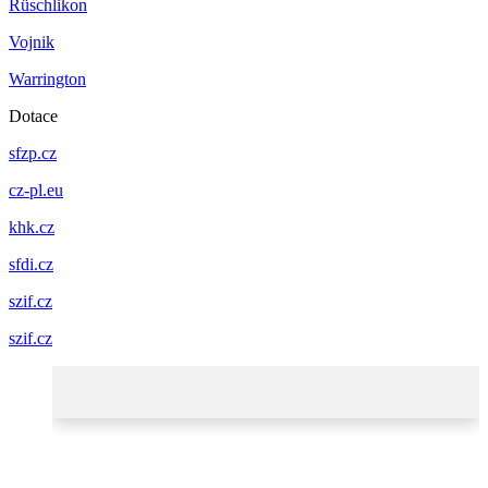
Rüschlikon
Vojnik
Warrington
Dotace
sfzp.cz
cz-pl.eu
khk.cz
sfdi.cz
szif.cz
szif.cz