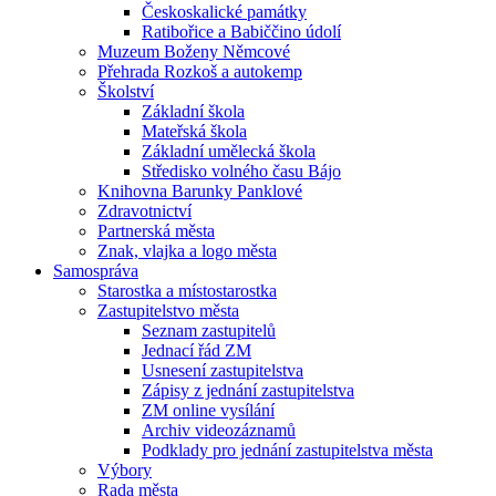
Českoskalické památky
Ratibořice a Babiččino údolí
Muzeum Boženy Němcové
Přehrada Rozkoš a autokemp
Školství
Základní škola
Mateřská škola
Základní umělecká škola
Středisko volného času Bájo
Knihovna Barunky Panklové
Zdravotnictví
Partnerská města
Znak, vlajka a logo města
Samospráva
Starostka a místostarostka
Zastupitelstvo města
Seznam zastupitelů
Jednací řád ZM
Usnesení zastupitelstva
Zápisy z jednání zastupitelstva
ZM online vysílání
Archiv videozáznamů
Podklady pro jednání zastupitelstva města
Výbory
Rada města