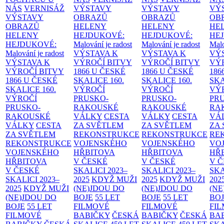
NÁS
VERNISÁŽ
VÝSTAVY
VÝSTAVY
VÝ
VÝSTAVY
OBRAZŮ
OBRAZŮ
OB
OBRAZŮ
HELENY
HELENY
HE
HELENY
HEJDUKOVÉ:
HEJDUKOVÉ:
HE
HEJDUKOVÉ:
Malování je radost
Malování je radost
Malo
Malování je radost
VÝSTAVA K
VÝSTAVA K
VÝ
VÝSTAVA K
VÝROČÍ BITVY
VÝROČÍ BITVY
VÝ
VÝROČÍ BITVY
1866 U ČESKÉ
1866 U ČESKÉ
186
1866 U ČESKÉ
SKALICE
160.
SKALICE
160.
SK
SKALICE
160.
VÝROČÍ
VÝROČÍ
VÝ
VÝROČÍ
PRUSKO-
PRUSKO-
PR
PRUSKO-
RAKOUSKÉ
RAKOUSKÉ
RA
RAKOUSKÉ
VÁLKY
CESTA
VÁLKY
CESTA
VÁ
VÁLKY
CESTA
ZA SVĚTLEM
ZA SVĚTLEM
ZA
ZA SVĚTLEM
REKONSTRUKCE
REKONSTRUKCE
RE
REKONSTRUKCE
VOJENSKÉHO
VOJENSKÉHO
VO
VOJENSKÉHO
HŘBITOVA
HŘBITOVA
HŘ
HŘBITOVA
V ČESKÉ
V ČESKÉ
V 
V ČESKÉ
SKALICI 2023–
SKALICI 2023–
SKA
SKALICI 2023–
2025
KDYŽ MUŽI
2025
KDYŽ MUŽI
202
2025
KDYŽ MUŽI
(NE)JDOU DO
(NE)JDOU DO
(NE
(NE)JDOU DO
BOJE
55 LET
BOJE
55 LET
BO
BOJE
55 LET
FILMOVÉ
FILMOVÉ
FI
FILMOVÉ
BABIČKY
ČESKÁ
BABIČKY
ČESKÁ
BA