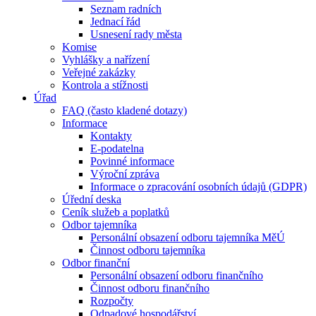
Seznam radních
Jednací řád
Usnesení rady města
Komise
Vyhlášky a nařízení
Veřejné zakázky
Kontrola a stížnosti
Úřad
FAQ (často kladené dotazy)
Informace
Kontakty
E-podatelna
Povinné informace
Výroční zpráva
Informace o zpracování osobních údajů (GDPR)
Úřední deska
Ceník služeb a poplatků
Odbor tajemníka
Personální obsazení odboru tajemníka MěÚ
Činnost odboru tajemníka
Odbor finanční
Personální obsazení odboru finančního
Činnost odboru finančního
Rozpočty
Odpadové hospodářství