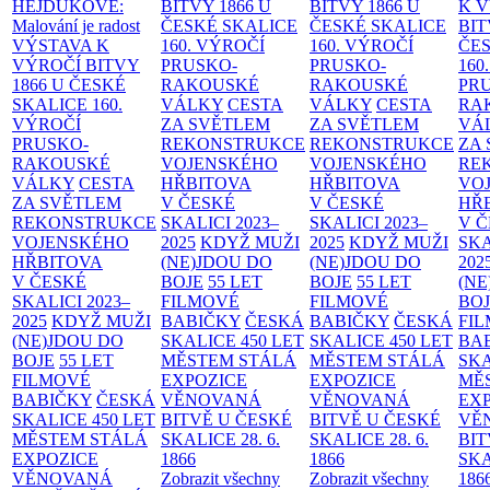
HEJDUKOVÉ:
BITVY 1866 U
BITVY 1866 U
K 
Malování je radost
ČESKÉ SKALICE
ČESKÉ SKALICE
BIT
VÝSTAVA K
160. VÝROČÍ
160. VÝROČÍ
ČES
VÝROČÍ BITVY
PRUSKO-
PRUSKO-
160
1866 U ČESKÉ
RAKOUSKÉ
RAKOUSKÉ
PR
SKALICE
160.
VÁLKY
CESTA
VÁLKY
CESTA
RA
VÝROČÍ
ZA SVĚTLEM
ZA SVĚTLEM
VÁ
PRUSKO-
REKONSTRUKCE
REKONSTRUKCE
ZA
RAKOUSKÉ
VOJENSKÉHO
VOJENSKÉHO
RE
VÁLKY
CESTA
HŘBITOVA
HŘBITOVA
VO
ZA SVĚTLEM
V ČESKÉ
V ČESKÉ
HŘ
REKONSTRUKCE
SKALICI 2023–
SKALICI 2023–
V 
VOJENSKÉHO
2025
KDYŽ MUŽI
2025
KDYŽ MUŽI
SKA
HŘBITOVA
(NE)JDOU DO
(NE)JDOU DO
202
V ČESKÉ
BOJE
55 LET
BOJE
55 LET
(NE
SKALICI 2023–
FILMOVÉ
FILMOVÉ
BO
2025
KDYŽ MUŽI
BABIČKY
ČESKÁ
BABIČKY
ČESKÁ
FI
(NE)JDOU DO
SKALICE 450 LET
SKALICE 450 LET
BA
BOJE
55 LET
MĚSTEM
STÁLÁ
MĚSTEM
STÁLÁ
SKA
FILMOVÉ
EXPOZICE
EXPOZICE
MĚ
BABIČKY
ČESKÁ
VĚNOVANÁ
VĚNOVANÁ
EX
SKALICE 450 LET
BITVĚ U ČESKÉ
BITVĚ U ČESKÉ
VĚ
MĚSTEM
STÁLÁ
SKALICE 28. 6.
SKALICE 28. 6.
BIT
EXPOZICE
1866
1866
SKA
VĚNOVANÁ
Zobrazit všechny
Zobrazit všechny
186