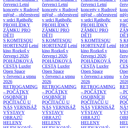
červenci
Letní
červenci
Letní
červenci
Letní
červ
koncerty v Rudrově
koncerty v Rudrově
koncerty v Rudrově
konc
mlýně – občerstvení
mlýně – občerstvení
mlýně – občerstvení
mlýn
v srdci Ratibořic
v srdci Ratibořic
v srdci Ratibořic
v sr
PROHLÍDKY
PROHLÍDKY
PROHLÍDKY
PR
ZÁMKU PRO
ZÁMKU PRO
ZÁMKU PRO
ZÁ
DĚTI
DĚTI
DĚTI
DĚT
S KOMTESOU
S KOMTESOU
S KOMTESOU
S 
HORTENZIÍ
Letní
HORTENZIÍ
Letní
HORTENZIÍ
Letní
HOR
kino Rozkoš v
kino Rozkoš v
kino Rozkoš v
kino
červenci 2026
červenci 2026
červenci 2026
červ
POHÁDKOVÁ
POHÁDKOVÁ
POHÁDKOVÁ
PO
CESTA
Luxfer
CESTA
Luxfer
CESTA
Luxfer
CE
Open Space
Open Space
Open Space
Ope
v červenci a srpnu
v červenci a srpnu
v červenci a srpnu
v če
2026
2026
2026
202
RETROGAMING
RETROGAMING
RETROGAMING
RE
– POČÁTKY
– POČÁTKY
– POČÁTKY
– 
OSOBNÍCH
OSOBNÍCH
OSOBNÍCH
OS
POČÍTAČŮ U
POČÍTAČŮ U
POČÍTAČŮ U
PO
NÁS
VERNISÁŽ
NÁS
VERNISÁŽ
NÁS
VERNISÁŽ
NÁ
VÝSTAVY
VÝSTAVY
VÝSTAVY
VÝ
OBRAZŮ
OBRAZŮ
OBRAZŮ
OB
HELENY
HELENY
HELENY
HE
HEJDUKOVÉ:
HEJDUKOVÉ:
HEJDUKOVÉ:
HE