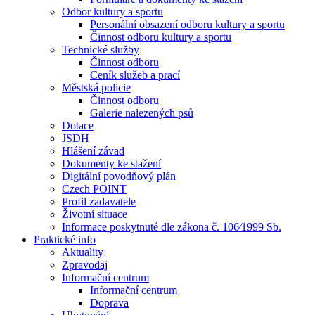
Odbor kultury a sportu
Personální obsazení odboru kultury a sportu
Činnost odboru kultury a sportu
Technické služby
Činnost odboru
Ceník služeb a prací
Městská policie
Činnost odboru
Galerie nalezených psů
Dotace
JSDH
Hlášení závad
Dokumenty ke stažení
Digitální povodňový plán
Czech POINT
Profil zadavatele
Životní situace
Informace poskytnuté dle zákona č. 106⁄1999 Sb.
Praktické info
Aktuality
Zpravodaj
Informační centrum
Informační centrum
Doprava