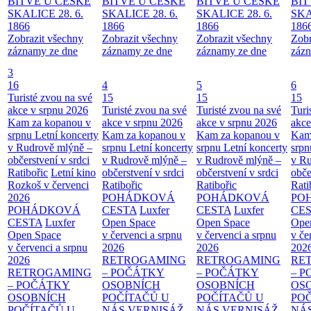
BITVĚ U ČESKÉ
BITVĚ U ČESKÉ
BITVĚ U ČESKÉ
BIT
SKALICE 28. 6.
SKALICE 28. 6.
SKALICE 28. 6.
SKA
1866
1866
1866
186
Zobrazit všechny
Zobrazit všechny
Zobrazit všechny
Zobr
záznamy ze dne
záznamy ze dne
záznamy ze dne
zázn
3
16
4
5
6
Turisté zvou na své
15
15
15
akce v srpnu 2026
Turisté zvou na své
Turisté zvou na své
Turi
Kam za kopanou v
akce v srpnu 2026
akce v srpnu 2026
akce
srpnu
Letní koncerty
Kam za kopanou v
Kam za kopanou v
Kam
v Rudrově mlýně –
srpnu
Letní koncerty
srpnu
Letní koncerty
srp
občerstvení v srdci
v Rudrově mlýně –
v Rudrově mlýně –
v Ru
Ratibořic
Letní kino
občerstvení v srdci
občerstvení v srdci
obče
Rozkoš v červenci
Ratibořic
Ratibořic
Rati
2026
POHÁDKOVÁ
POHÁDKOVÁ
PO
POHÁDKOVÁ
CESTA
Luxfer
CESTA
Luxfer
CE
CESTA
Luxfer
Open Space
Open Space
Ope
Open Space
v červenci a srpnu
v červenci a srpnu
v če
v červenci a srpnu
2026
2026
202
2026
RETROGAMING
RETROGAMING
RE
RETROGAMING
– POČÁTKY
– POČÁTKY
– 
– POČÁTKY
OSOBNÍCH
OSOBNÍCH
OS
OSOBNÍCH
POČÍTAČŮ U
POČÍTAČŮ U
PO
POČÍTAČŮ U
NÁS
VERNISÁŽ
NÁS
VERNISÁŽ
NÁ