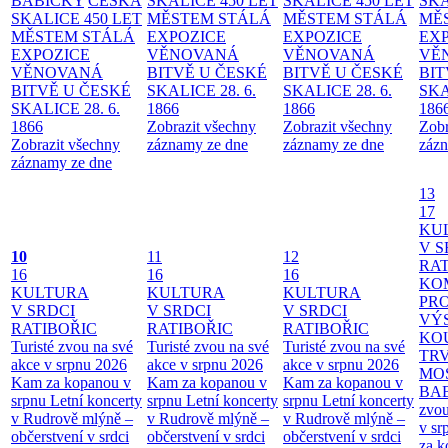
BABIČKY
ČESKÁ
SKALICE 450 LET
SKALICE 450 LET
SKA
SKALICE 450 LET
MĚSTEM
STÁLÁ
MĚSTEM
STÁLÁ
MĚ
MĚSTEM
STÁLÁ
EXPOZICE
EXPOZICE
EX
EXPOZICE
VĚNOVANÁ
VĚNOVANÁ
VĚ
VĚNOVANÁ
BITVĚ U ČESKÉ
BITVĚ U ČESKÉ
BIT
BITVĚ U ČESKÉ
SKALICE 28. 6.
SKALICE 28. 6.
SKA
SKALICE 28. 6.
1866
1866
186
1866
Zobrazit všechny
Zobrazit všechny
Zobr
Zobrazit všechny
záznamy ze dne
záznamy ze dne
zázn
záznamy ze dne
13
17
KU
V S
10
11
12
RAT
16
16
16
KO
KULTURA
KULTURA
KULTURA
PR
V SRDCI
V SRDCI
V SRDCI
VÝ
RATIBOŘIC
RATIBOŘIC
RATIBOŘIC
KO
Turisté zvou na své
Turisté zvou na své
Turisté zvou na své
TR
akce v srpnu 2026
akce v srpnu 2026
akce v srpnu 2026
MO
Kam za kopanou v
Kam za kopanou v
Kam za kopanou v
BA
srpnu
Letní koncerty
srpnu
Letní koncerty
srpnu
Letní koncerty
zvou
v Rudrově mlýně –
v Rudrově mlýně –
v Rudrově mlýně –
v sr
občerstvení v srdci
občerstvení v srdci
občerstvení v srdci
za k