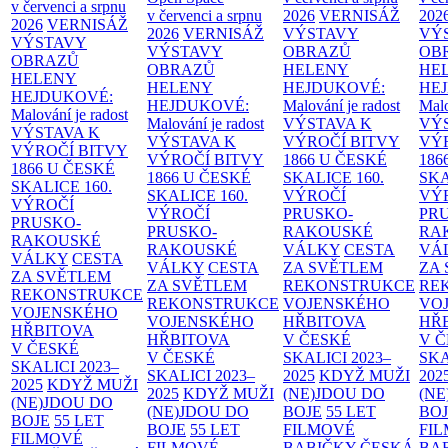
v červenci a srpnu
v červenci a srpnu
2026
VERNISÁŽ
202
2026
VERNISÁŽ
2026
VERNISÁŽ
VÝSTAVY
VÝ
VÝSTAVY
VÝSTAVY
OBRAZŮ
OB
OBRAZŮ
OBRAZŮ
HELENY
HE
HELENY
HELENY
HEJDUKOVÉ:
HE
HEJDUKOVÉ:
HEJDUKOVÉ:
Malování je radost
Malo
Malování je radost
Malování je radost
VÝSTAVA K
VÝ
VÝSTAVA K
VÝSTAVA K
VÝROČÍ BITVY
VÝ
VÝROČÍ BITVY
VÝROČÍ BITVY
1866 U ČESKÉ
186
1866 U ČESKÉ
1866 U ČESKÉ
SKALICE
160.
SK
SKALICE
160.
SKALICE
160.
VÝROČÍ
VÝ
VÝROČÍ
VÝROČÍ
PRUSKO-
PR
PRUSKO-
PRUSKO-
RAKOUSKÉ
RA
RAKOUSKÉ
RAKOUSKÉ
VÁLKY
CESTA
VÁ
VÁLKY
CESTA
VÁLKY
CESTA
ZA SVĚTLEM
ZA
ZA SVĚTLEM
ZA SVĚTLEM
REKONSTRUKCE
RE
REKONSTRUKCE
REKONSTRUKCE
VOJENSKÉHO
VO
VOJENSKÉHO
VOJENSKÉHO
HŘBITOVA
HŘ
HŘBITOVA
HŘBITOVA
V ČESKÉ
V 
V ČESKÉ
V ČESKÉ
SKALICI 2023–
SKA
SKALICI 2023–
SKALICI 2023–
2025
KDYŽ MUŽI
202
2025
KDYŽ MUŽI
2025
KDYŽ MUŽI
(NE)JDOU DO
(NE
(NE)JDOU DO
(NE)JDOU DO
BOJE
55 LET
BO
BOJE
55 LET
BOJE
55 LET
FILMOVÉ
FI
FILMOVÉ
FILMOVÉ
BABIČKY
ČESKÁ
BA