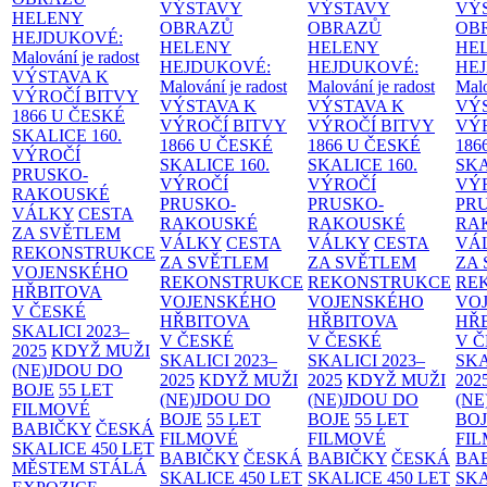
VÝSTAVY
VÝSTAVY
VÝ
HELENY
OBRAZŮ
OBRAZŮ
OB
HEJDUKOVÉ:
HELENY
HELENY
HE
Malování je radost
HEJDUKOVÉ:
HEJDUKOVÉ:
HE
VÝSTAVA K
Malování je radost
Malování je radost
Malo
VÝROČÍ BITVY
VÝSTAVA K
VÝSTAVA K
VÝ
1866 U ČESKÉ
VÝROČÍ BITVY
VÝROČÍ BITVY
VÝ
SKALICE
160.
1866 U ČESKÉ
1866 U ČESKÉ
186
VÝROČÍ
SKALICE
160.
SKALICE
160.
SK
PRUSKO-
VÝROČÍ
VÝROČÍ
VÝ
RAKOUSKÉ
PRUSKO-
PRUSKO-
PR
VÁLKY
CESTA
RAKOUSKÉ
RAKOUSKÉ
RA
ZA SVĚTLEM
VÁLKY
CESTA
VÁLKY
CESTA
VÁ
REKONSTRUKCE
ZA SVĚTLEM
ZA SVĚTLEM
ZA
VOJENSKÉHO
REKONSTRUKCE
REKONSTRUKCE
RE
HŘBITOVA
VOJENSKÉHO
VOJENSKÉHO
VO
V ČESKÉ
HŘBITOVA
HŘBITOVA
HŘ
SKALICI 2023–
V ČESKÉ
V ČESKÉ
V 
2025
KDYŽ MUŽI
SKALICI 2023–
SKALICI 2023–
SKA
(NE)JDOU DO
2025
KDYŽ MUŽI
2025
KDYŽ MUŽI
202
BOJE
55 LET
(NE)JDOU DO
(NE)JDOU DO
(NE
FILMOVÉ
BOJE
55 LET
BOJE
55 LET
BO
BABIČKY
ČESKÁ
FILMOVÉ
FILMOVÉ
FI
SKALICE 450 LET
BABIČKY
ČESKÁ
BABIČKY
ČESKÁ
BA
MĚSTEM
STÁLÁ
SKALICE 450 LET
SKALICE 450 LET
SKA