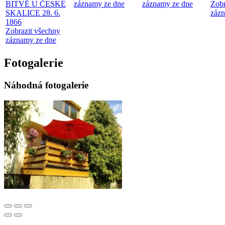
BITVĚ U ČESKÉ
záznamy ze dne
záznamy ze dne
Zobr
SKALICE 28. 6.
zázn
1866
Zobrazit všechny
záznamy ze dne
Fotogalerie
Náhodná fotogalerie