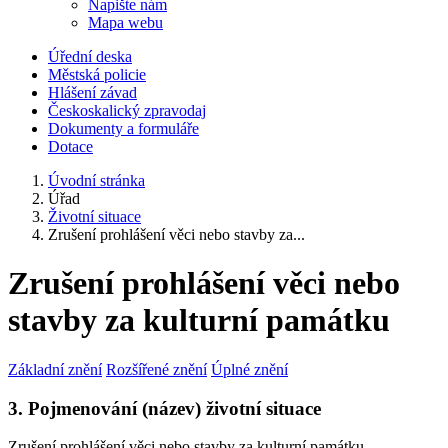
Napište nám
Mapa webu
Úřední deska
Městská policie
Hlášení závad
Českoskalický zpravodaj
Dokumenty a formuláře
Dotace
Úvodní stránka
Úřad
Životní situace
Zrušení prohlášení věci nebo stavby za...
Zrušení prohlášení věci nebo
stavby za kulturní památku
Základní znění
Rozšířené znění
Úplné znění
3. Pojmenování (název) životní situace
Zrušení prohlášení věci nebo stavby za kulturní památku