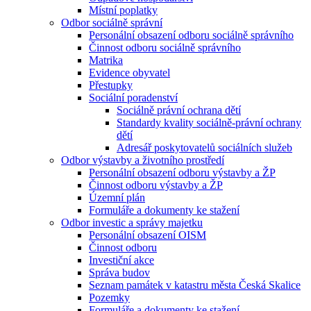
Místní poplatky
Odbor sociálně správní
Personální obsazení odboru sociálně správního
Činnost odboru sociálně správního
Matrika
Evidence obyvatel
Přestupky
Sociální poradenství
Sociálně právní ochrana dětí
Standardy kvality sociálně-právní ochrany
dětí
Adresář poskytovatelů sociálních služeb
Odbor výstavby a životního prostředí
Personální obsazení odboru výstavby a ŽP
Činnost odboru výstavby a ŽP
Územní plán
Formuláře a dokumenty ke stažení
Odbor investic a správy majetku
Personální obsazení OISM
Činnost odboru
Investiční akce
Správa budov
Seznam památek v katastru města Česká Skalice
Pozemky
Formuláře a dokumenty ke stažení