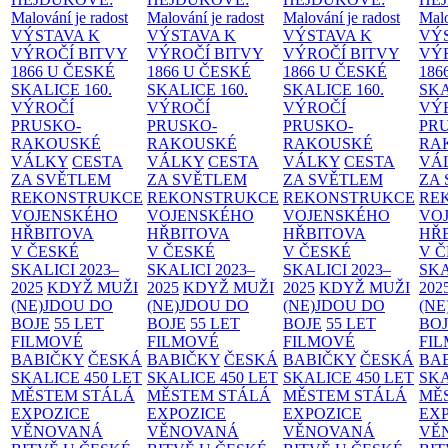
Malování je radost
Malování je radost
Malování je radost
Malo
VÝSTAVA K
VÝSTAVA K
VÝSTAVA K
VÝ
VÝROČÍ BITVY
VÝROČÍ BITVY
VÝROČÍ BITVY
VÝ
1866 U ČESKÉ
1866 U ČESKÉ
1866 U ČESKÉ
186
SKALICE
160.
SKALICE
160.
SKALICE
160.
SK
VÝROČÍ
VÝROČÍ
VÝROČÍ
VÝ
PRUSKO-
PRUSKO-
PRUSKO-
PR
RAKOUSKÉ
RAKOUSKÉ
RAKOUSKÉ
RA
VÁLKY
CESTA
VÁLKY
CESTA
VÁLKY
CESTA
VÁ
ZA SVĚTLEM
ZA SVĚTLEM
ZA SVĚTLEM
ZA
REKONSTRUKCE
REKONSTRUKCE
REKONSTRUKCE
RE
VOJENSKÉHO
VOJENSKÉHO
VOJENSKÉHO
VO
HŘBITOVA
HŘBITOVA
HŘBITOVA
HŘ
V ČESKÉ
V ČESKÉ
V ČESKÉ
V 
SKALICI 2023–
SKALICI 2023–
SKALICI 2023–
SKA
2025
KDYŽ MUŽI
2025
KDYŽ MUŽI
2025
KDYŽ MUŽI
202
(NE)JDOU DO
(NE)JDOU DO
(NE)JDOU DO
(NE
BOJE
55 LET
BOJE
55 LET
BOJE
55 LET
BO
FILMOVÉ
FILMOVÉ
FILMOVÉ
FI
BABIČKY
ČESKÁ
BABIČKY
ČESKÁ
BABIČKY
ČESKÁ
BA
SKALICE 450 LET
SKALICE 450 LET
SKALICE 450 LET
SKA
MĚSTEM
STÁLÁ
MĚSTEM
STÁLÁ
MĚSTEM
STÁLÁ
MĚ
EXPOZICE
EXPOZICE
EXPOZICE
EX
VĚNOVANÁ
VĚNOVANÁ
VĚNOVANÁ
VĚ