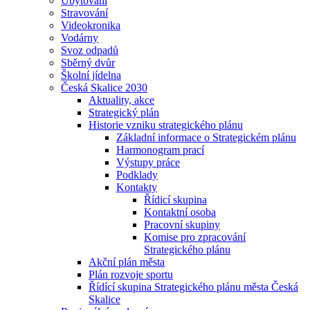
Ubytování
Stravování
Videokronika
Vodárny
Svoz odpadů
Sběrný dvůr
Školní jídelna
Česká Skalice 2030
Aktuality, akce
Strategický plán
Historie vzniku strategického plánu
Základní informace o Strategickém plánu
Harmonogram prací
Výstupy práce
Podklady
Kontakty
Řídicí skupina
Kontaktní osoba
Pracovní skupiny
Komise pro zpracování
Strategického plánu
Akční plán města
Plán rozvoje sportu
Řídící skupina Strategického plánu města Česká
Skalice