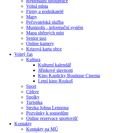
Regionální spolupráce
Volná místa
Firmy a podnikatelé
Mapy
Pečovatelská služba
Munipolis - informační systém
Mapa sběrných míst
Senior taxi
Online kamery
Krizová karta obce
Volný čas
Kultura
Kulturní kalendář
Jiřinkové slavnosti
Kino Kaplicky Boutique Cinema
Letní kino Rozkoš
Sport
Církve
Spolky
Turistika
Stezka Johna Lennona
Pozvánky k sousedům
Online rezervace sportovišť
Kontakty
Kontakty na MÚ