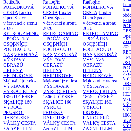
Ratibořic
Ratibořic
Ratibořic
Letn
POHÁDKOVÁ
POHÁDKOVÁ
POHÁDKOVÁ
Rud
CESTA
Luxfer
CESTA
Luxfer
CESTA
Luxfer
obče
Open Space
Open Space
Open Space
Rati
v červenci a srpnu
v červenci a srpnu
v červenci a srpnu
PO
2026
2026
2026
CE
RETROGAMING
RETROGAMING
RETROGAMING
Ope
– POČÁTKY
– POČÁTKY
– POČÁTKY
v če
OSOBNÍCH
OSOBNÍCH
OSOBNÍCH
202
POČÍTAČŮ U
POČÍTAČŮ U
POČÍTAČŮ U
RE
NÁS
VERNISÁŽ
NÁS
VERNISÁŽ
NÁS
VERNISÁŽ
– 
VÝSTAVY
VÝSTAVY
VÝSTAVY
OS
OBRAZŮ
OBRAZŮ
OBRAZŮ
PO
HELENY
HELENY
HELENY
NÁ
HEJDUKOVÉ:
HEJDUKOVÉ:
HEJDUKOVÉ:
VÝ
Malování je radost
Malování je radost
Malování je radost
OB
VÝSTAVA K
VÝSTAVA K
VÝSTAVA K
HE
VÝROČÍ BITVY
VÝROČÍ BITVY
VÝROČÍ BITVY
HE
1866 U ČESKÉ
1866 U ČESKÉ
1866 U ČESKÉ
Malo
SKALICE
160.
SKALICE
160.
SKALICE
160.
VÝ
VÝROČÍ
VÝROČÍ
VÝROČÍ
VÝ
PRUSKO-
PRUSKO-
PRUSKO-
186
RAKOUSKÉ
RAKOUSKÉ
RAKOUSKÉ
SK
VÁLKY
CESTA
VÁLKY
CESTA
VÁLKY
CESTA
VÝ
ZA SVĚTLEM
ZA SVĚTLEM
ZA SVĚTLEM
PR