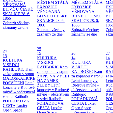
EXPOZICE
MĚSTEM
STÁLÁ
MĚSTEM
STÁLÁ
MĚ
VĚNOVANÁ
EXPOZICE
EXPOZICE
EX
BITVĚ U ČESKÉ
VĚNOVANÁ
VĚNOVANÁ
VĚ
SKALICE 28. 6.
BITVĚ U ČESKÉ
BITVĚ U ČESKÉ
BIT
1866
SKALICE 28. 6.
SKALICE 28. 6.
SKA
Zobrazit všechny
1866
1866
186
záznamy ze dne
Zobrazit všechny
Zobrazit všechny
Zobr
záznamy ze dne
záznamy ze dne
zázn
25
24
15
26
27
15
KULTURA
14
14
KULTURA
V SRDCI
KULTURA
KU
V SRDCI
RATIBOŘIC
Kam
V SRDCI
V S
RATIBOŘIC
Kam
za kopanou v srpnu
RATIBOŘIC
Kam
RAT
za kopanou v srpnu
ZÁPIS NA VÝLET
za kopanou v srpnu
za k
MALOSKALICKÉ
NA ZÁMEK
Letní koncerty v
Letn
POSVÍCENÍ
Letní
ŽLEBY
Letní
Rudrově mlýně –
Rud
koncerty v Rudrově
koncerty v Rudrově
občerstvení v srdci
obče
mlýně – občerstvení
mlýně – občerstvení
Ratibořic
Rati
v srdci Ratibořic
v srdci Ratibořic
POHÁDKOVÁ
PO
POHÁDKOVÁ
POHÁDKOVÁ
CESTA
Luxfer
CE
CESTA
Luxfer
CESTA
Luxfer
Open Space
Ope
Open Space
Open Space
v červenci a srpnu
v če