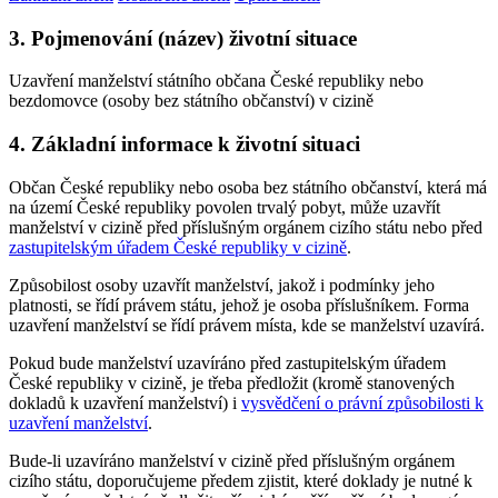
3. Pojmenování (název) životní situace
Uzavření manželství státního občana České republiky nebo
bezdomovce (osoby bez státního občanství) v cizině
4. Základní informace k životní situaci
Občan České republiky nebo osoba bez státního občanství, která má
na území České republiky povolen trvalý pobyt, může uzavřít
manželství v cizině před příslušným orgánem cizího státu nebo před
zastupitelským úřadem České republiky v cizině
.
Způsobilost osoby uzavřít manželství, jakož i podmínky jeho
platnosti, se řídí právem státu, jehož je osoba příslušníkem. Forma
uzavření manželství se řídí právem místa, kde se manželství uzavírá.
Pokud bude manželství uzavíráno před zastupitelským úřadem
České republiky v cizině, je třeba předložit (kromě stanovených
dokladů k uzavření manželství) i
vysvědčení o právní způsobilosti k
uzavření manželství
.
Bude-li uzavíráno manželství v cizině před příslušným orgánem
cizího státu, doporučujeme předem zjistit, které doklady je nutné k