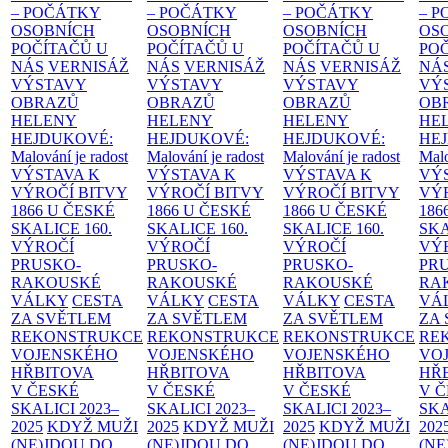
– POČÁTKY
– POČÁTKY
– POČÁTKY
– 
OSOBNÍCH
OSOBNÍCH
OSOBNÍCH
OS
POČÍTAČŮ U
POČÍTAČŮ U
POČÍTAČŮ U
PO
NÁS
VERNISÁŽ
NÁS
VERNISÁŽ
NÁS
VERNISÁŽ
NÁ
VÝSTAVY
VÝSTAVY
VÝSTAVY
VÝ
OBRAZŮ
OBRAZŮ
OBRAZŮ
OB
HELENY
HELENY
HELENY
HE
HEJDUKOVÉ:
HEJDUKOVÉ:
HEJDUKOVÉ:
HE
Malování je radost
Malování je radost
Malování je radost
Malo
VÝSTAVA K
VÝSTAVA K
VÝSTAVA K
VÝ
VÝROČÍ BITVY
VÝROČÍ BITVY
VÝROČÍ BITVY
VÝ
1866 U ČESKÉ
1866 U ČESKÉ
1866 U ČESKÉ
186
SKALICE
160.
SKALICE
160.
SKALICE
160.
SK
VÝROČÍ
VÝROČÍ
VÝROČÍ
VÝ
PRUSKO-
PRUSKO-
PRUSKO-
PR
RAKOUSKÉ
RAKOUSKÉ
RAKOUSKÉ
RA
VÁLKY
CESTA
VÁLKY
CESTA
VÁLKY
CESTA
VÁ
ZA SVĚTLEM
ZA SVĚTLEM
ZA SVĚTLEM
ZA
REKONSTRUKCE
REKONSTRUKCE
REKONSTRUKCE
RE
VOJENSKÉHO
VOJENSKÉHO
VOJENSKÉHO
VO
HŘBITOVA
HŘBITOVA
HŘBITOVA
HŘ
V ČESKÉ
V ČESKÉ
V ČESKÉ
V 
SKALICI 2023–
SKALICI 2023–
SKALICI 2023–
SKA
2025
KDYŽ MUŽI
2025
KDYŽ MUŽI
2025
KDYŽ MUŽI
202
(NE)JDOU DO
(NE)JDOU DO
(NE)JDOU DO
(NE