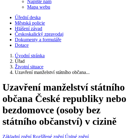
Napište nám
Mapa webu
Úřední deska
Městská policie
Hlášení závad
Českoskalický zpravodaj
Dokumenty a formuláře
Dotace
Úvodní stránka
Úřad
Životní situace
Uzavření manželství státního občana...
Uzavření manželství státního
občana České republiky nebo
bezdomovce (osoby bez
státního občanství) v cizině
Základní znění
Rozšířené znění
Úplné znění