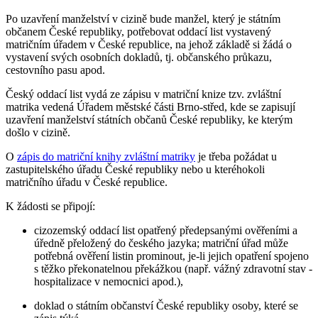
Po uzavření manželství v cizině bude manžel, který je státním
občanem České republiky, potřebovat oddací list vystavený
matričním úřadem v České republice, na jehož základě si žádá o
vystavení svých osobních dokladů, tj. občanského průkazu,
cestovního pasu apod.
Český oddací list vydá ze zápisu v matriční knize tzv. zvláštní
matrika vedená Úřadem městské části Brno-střed, kde se zapisují
uzavření manželství státních občanů České republiky, ke kterým
došlo v cizině.
O
zápis do matriční knihy zvláštní matriky
je třeba požádat u
zastupitelského úřadu České republiky nebo u kteréhokoli
matričního úřadu v České republice.
K žádosti se připojí:
cizozemský oddací list opatřený předepsanými ověřeními a
úředně přeložený do českého jazyka; matriční úřad může
potřebná ověření listin prominout, je-li jejich opatření spojeno
s těžko překonatelnou překážkou (např. vážný zdravotní stav -
hospitalizace v nemocnici apod.),
doklad o státním občanství České republiky osoby, které se