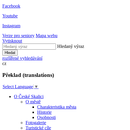
Facebook
Youtube
Instagram
Verze pro seniory
Mapa webu
Vytisknout
Hledaný výraz
Hledat
rozšířené vyhledávání
cz
Překlad (translations)
Select Language
▼
O České Skalici
O městě
Charakteristika města
Historie
Osobnosti
Fotogalerie
Turistické cíle