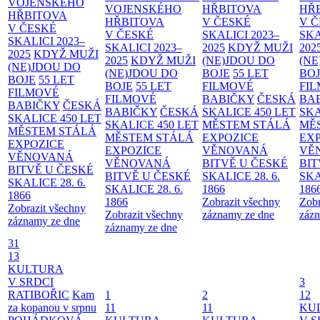
VOJENSKÉHO
VOJENSKÉHO
HŘBITOVA
HŘ
HŘBITOVA
HŘBITOVA
V ČESKÉ
V 
V ČESKÉ
V ČESKÉ
SKALICI 2023–
SKA
SKALICI 2023–
SKALICI 2023–
2025
KDYŽ MUŽI
202
2025
KDYŽ MUŽI
2025
KDYŽ MUŽI
(NE)JDOU DO
(NE
(NE)JDOU DO
(NE)JDOU DO
BOJE
55 LET
BO
BOJE
55 LET
BOJE
55 LET
FILMOVÉ
FI
FILMOVÉ
FILMOVÉ
BABIČKY
ČESKÁ
BA
BABIČKY
ČESKÁ
BABIČKY
ČESKÁ
SKALICE 450 LET
SKA
SKALICE 450 LET
SKALICE 450 LET
MĚSTEM
STÁLÁ
MĚ
MĚSTEM
STÁLÁ
MĚSTEM
STÁLÁ
EXPOZICE
EX
EXPOZICE
EXPOZICE
VĚNOVANÁ
VĚ
VĚNOVANÁ
VĚNOVANÁ
BITVĚ U ČESKÉ
BIT
BITVĚ U ČESKÉ
BITVĚ U ČESKÉ
SKALICE 28. 6.
SKA
SKALICE 28. 6.
SKALICE 28. 6.
1866
186
1866
1866
Zobrazit všechny
Zobr
Zobrazit všechny
Zobrazit všechny
záznamy ze dne
zázn
záznamy ze dne
záznamy ze dne
31
13
KULTURA
V SRDCI
3
RATIBOŘIC
Kam
1
2
12
za kopanou v srpnu
11
11
KU