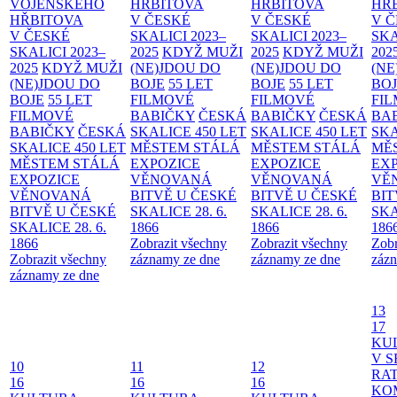
VOJENSKÉHO
HŘBITOVA
HŘBITOVA
HŘ
HŘBITOVA
V ČESKÉ
V ČESKÉ
V 
V ČESKÉ
SKALICI 2023–
SKALICI 2023–
SKA
SKALICI 2023–
2025
KDYŽ MUŽI
2025
KDYŽ MUŽI
202
2025
KDYŽ MUŽI
(NE)JDOU DO
(NE)JDOU DO
(NE
(NE)JDOU DO
BOJE
55 LET
BOJE
55 LET
BO
BOJE
55 LET
FILMOVÉ
FILMOVÉ
FI
FILMOVÉ
BABIČKY
ČESKÁ
BABIČKY
ČESKÁ
BA
BABIČKY
ČESKÁ
SKALICE 450 LET
SKALICE 450 LET
SKA
SKALICE 450 LET
MĚSTEM
STÁLÁ
MĚSTEM
STÁLÁ
MĚ
MĚSTEM
STÁLÁ
EXPOZICE
EXPOZICE
EX
EXPOZICE
VĚNOVANÁ
VĚNOVANÁ
VĚ
VĚNOVANÁ
BITVĚ U ČESKÉ
BITVĚ U ČESKÉ
BIT
BITVĚ U ČESKÉ
SKALICE 28. 6.
SKALICE 28. 6.
SKA
SKALICE 28. 6.
1866
1866
186
1866
Zobrazit všechny
Zobrazit všechny
Zobr
Zobrazit všechny
záznamy ze dne
záznamy ze dne
zázn
záznamy ze dne
13
17
KU
V S
10
11
12
RAT
16
16
16
KO