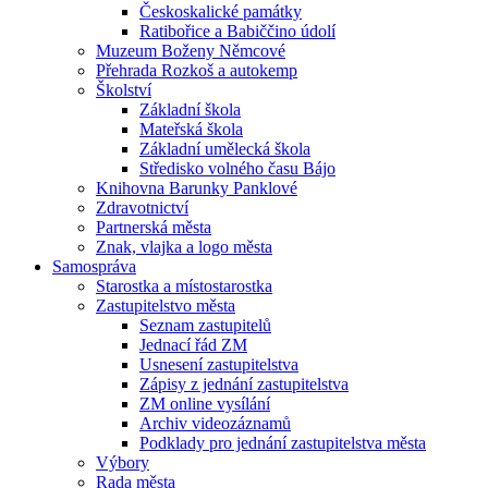
Českoskalické památky
Ratibořice a Babiččino údolí
Muzeum Boženy Němcové
Přehrada Rozkoš a autokemp
Školství
Základní škola
Mateřská škola
Základní umělecká škola
Středisko volného času Bájo
Knihovna Barunky Panklové
Zdravotnictví
Partnerská města
Znak, vlajka a logo města
Samospráva
Starostka a místostarostka
Zastupitelstvo města
Seznam zastupitelů
Jednací řád ZM
Usnesení zastupitelstva
Zápisy z jednání zastupitelstva
ZM online vysílání
Archiv videozáznamů
Podklady pro jednání zastupitelstva města
Výbory
Rada města