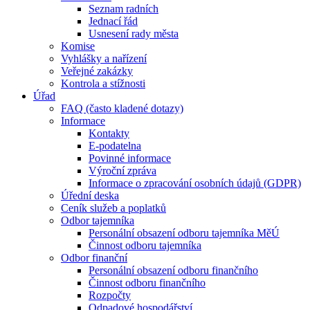
Seznam radních
Jednací řád
Usnesení rady města
Komise
Vyhlášky a nařízení
Veřejné zakázky
Kontrola a stížnosti
Úřad
FAQ (často kladené dotazy)
Informace
Kontakty
E-podatelna
Povinné informace
Výroční zpráva
Informace o zpracování osobních údajů (GDPR)
Úřední deska
Ceník služeb a poplatků
Odbor tajemníka
Personální obsazení odboru tajemníka MěÚ
Činnost odboru tajemníka
Odbor finanční
Personální obsazení odboru finančního
Činnost odboru finančního
Rozpočty
Odpadové hospodářství