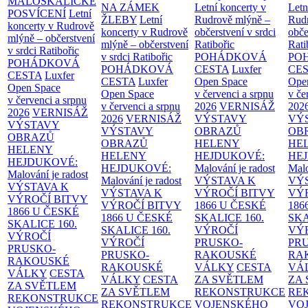
MALOSKALICKÉ
NA ZÁMEK
Letní koncerty v
Letn
POSVÍCENÍ
Letní
ŽLEBY
Letní
Rudrově mlýně –
Rud
koncerty v Rudrově
koncerty v Rudrově
občerstvení v srdci
obče
mlýně – občerstvení
mlýně – občerstvení
Ratibořic
Rati
v srdci Ratibořic
v srdci Ratibořic
POHÁDKOVÁ
PO
POHÁDKOVÁ
POHÁDKOVÁ
CESTA
Luxfer
CE
CESTA
Luxfer
CESTA
Luxfer
Open Space
Ope
Open Space
Open Space
v červenci a srpnu
v če
v červenci a srpnu
v červenci a srpnu
2026
VERNISÁŽ
202
2026
VERNISÁŽ
2026
VERNISÁŽ
VÝSTAVY
VÝ
VÝSTAVY
VÝSTAVY
OBRAZŮ
OB
OBRAZŮ
OBRAZŮ
HELENY
HE
HELENY
HELENY
HEJDUKOVÉ:
HE
HEJDUKOVÉ:
HEJDUKOVÉ:
Malování je radost
Malo
Malování je radost
Malování je radost
VÝSTAVA K
VÝ
VÝSTAVA K
VÝSTAVA K
VÝROČÍ BITVY
VÝ
VÝROČÍ BITVY
VÝROČÍ BITVY
1866 U ČESKÉ
186
1866 U ČESKÉ
1866 U ČESKÉ
SKALICE
160.
SK
SKALICE
160.
SKALICE
160.
VÝROČÍ
VÝ
VÝROČÍ
VÝROČÍ
PRUSKO-
PR
PRUSKO-
PRUSKO-
RAKOUSKÉ
RA
RAKOUSKÉ
RAKOUSKÉ
VÁLKY
CESTA
VÁ
VÁLKY
CESTA
VÁLKY
CESTA
ZA SVĚTLEM
ZA
ZA SVĚTLEM
ZA SVĚTLEM
REKONSTRUKCE
RE
REKONSTRUKCE
REKONSTRUKCE
VOJENSKÉHO
VO