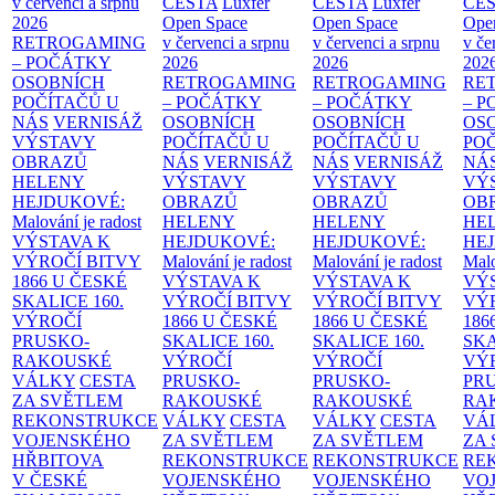
v červenci a srpnu
CESTA
Luxfer
CESTA
Luxfer
CE
2026
Open Space
Open Space
Ope
RETROGAMING
v červenci a srpnu
v červenci a srpnu
v če
– POČÁTKY
2026
2026
202
OSOBNÍCH
RETROGAMING
RETROGAMING
RE
POČÍTAČŮ U
– POČÁTKY
– POČÁTKY
– 
NÁS
VERNISÁŽ
OSOBNÍCH
OSOBNÍCH
OS
VÝSTAVY
POČÍTAČŮ U
POČÍTAČŮ U
PO
OBRAZŮ
NÁS
VERNISÁŽ
NÁS
VERNISÁŽ
NÁ
HELENY
VÝSTAVY
VÝSTAVY
VÝ
HEJDUKOVÉ:
OBRAZŮ
OBRAZŮ
OB
Malování je radost
HELENY
HELENY
HE
VÝSTAVA K
HEJDUKOVÉ:
HEJDUKOVÉ:
HE
VÝROČÍ BITVY
Malování je radost
Malování je radost
Malo
1866 U ČESKÉ
VÝSTAVA K
VÝSTAVA K
VÝ
SKALICE
160.
VÝROČÍ BITVY
VÝROČÍ BITVY
VÝ
VÝROČÍ
1866 U ČESKÉ
1866 U ČESKÉ
186
PRUSKO-
SKALICE
160.
SKALICE
160.
SK
RAKOUSKÉ
VÝROČÍ
VÝROČÍ
VÝ
VÁLKY
CESTA
PRUSKO-
PRUSKO-
PR
ZA SVĚTLEM
RAKOUSKÉ
RAKOUSKÉ
RA
REKONSTRUKCE
VÁLKY
CESTA
VÁLKY
CESTA
VÁ
VOJENSKÉHO
ZA SVĚTLEM
ZA SVĚTLEM
ZA
HŘBITOVA
REKONSTRUKCE
REKONSTRUKCE
RE
V ČESKÉ
VOJENSKÉHO
VOJENSKÉHO
VO