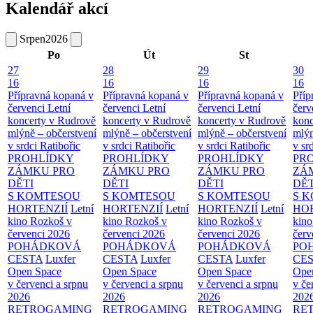
Kalendář akcí
Srpen
2026
Po
Út
St
27
28
29
30
16
16
16
16
Přípravná kopaná v
Přípravná kopaná v
Přípravná kopaná v
Příp
červenci
Letní
červenci
Letní
červenci
Letní
červ
koncerty v Rudrově
koncerty v Rudrově
koncerty v Rudrově
konc
mlýně – občerstvení
mlýně – občerstvení
mlýně – občerstvení
mlýn
v srdci Ratibořic
v srdci Ratibořic
v srdci Ratibořic
v sr
PROHLÍDKY
PROHLÍDKY
PROHLÍDKY
PR
ZÁMKU PRO
ZÁMKU PRO
ZÁMKU PRO
ZÁ
DĚTI
DĚTI
DĚTI
DĚT
S KOMTESOU
S KOMTESOU
S KOMTESOU
S 
HORTENZIÍ
Letní
HORTENZIÍ
Letní
HORTENZIÍ
Letní
HOR
kino Rozkoš v
kino Rozkoš v
kino Rozkoš v
kino
červenci 2026
červenci 2026
červenci 2026
červ
POHÁDKOVÁ
POHÁDKOVÁ
POHÁDKOVÁ
PO
CESTA
Luxfer
CESTA
Luxfer
CESTA
Luxfer
CE
Open Space
Open Space
Open Space
Ope
v červenci a srpnu
v červenci a srpnu
v červenci a srpnu
v če
2026
2026
2026
202
RETROGAMING
RETROGAMING
RETROGAMING
RE