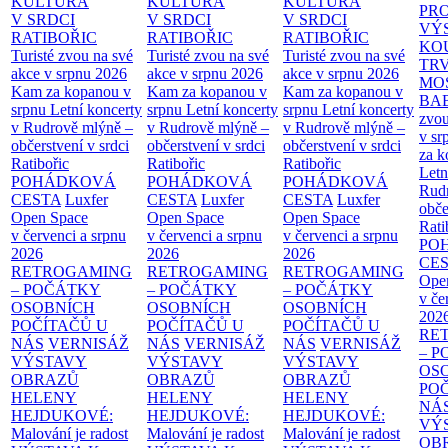
KULTURA
KULTURA
KULTURA
PR
V SRDCI
V SRDCI
V SRDCI
VÝ
RATIBOŘIC
RATIBOŘIC
RATIBOŘIC
KO
Turisté zvou na své
Turisté zvou na své
Turisté zvou na své
TR
akce v srpnu 2026
akce v srpnu 2026
akce v srpnu 2026
MO
Kam za kopanou v
Kam za kopanou v
Kam za kopanou v
BA
srpnu
Letní koncerty
srpnu
Letní koncerty
srpnu
Letní koncerty
zvou
v Rudrově mlýně –
v Rudrově mlýně –
v Rudrově mlýně –
v sr
občerstvení v srdci
občerstvení v srdci
občerstvení v srdci
za k
Ratibořic
Ratibořic
Ratibořic
Letn
POHÁDKOVÁ
POHÁDKOVÁ
POHÁDKOVÁ
Rud
CESTA
Luxfer
CESTA
Luxfer
CESTA
Luxfer
obče
Open Space
Open Space
Open Space
Rati
v červenci a srpnu
v červenci a srpnu
v červenci a srpnu
PO
2026
2026
2026
CE
RETROGAMING
RETROGAMING
RETROGAMING
Ope
– POČÁTKY
– POČÁTKY
– POČÁTKY
v če
OSOBNÍCH
OSOBNÍCH
OSOBNÍCH
202
POČÍTAČŮ U
POČÍTAČŮ U
POČÍTAČŮ U
RE
NÁS
VERNISÁŽ
NÁS
VERNISÁŽ
NÁS
VERNISÁŽ
– 
VÝSTAVY
VÝSTAVY
VÝSTAVY
OS
OBRAZŮ
OBRAZŮ
OBRAZŮ
PO
HELENY
HELENY
HELENY
NÁ
HEJDUKOVÉ:
HEJDUKOVÉ:
HEJDUKOVÉ:
VÝ
Malování je radost
Malování je radost
Malování je radost
OB