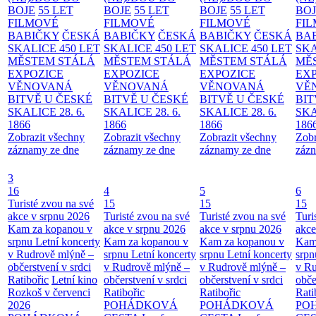
BOJE
55 LET
BOJE
55 LET
BOJE
55 LET
BO
FILMOVÉ
FILMOVÉ
FILMOVÉ
FI
BABIČKY
ČESKÁ
BABIČKY
ČESKÁ
BABIČKY
ČESKÁ
BA
SKALICE 450 LET
SKALICE 450 LET
SKALICE 450 LET
SKA
MĚSTEM
STÁLÁ
MĚSTEM
STÁLÁ
MĚSTEM
STÁLÁ
MĚ
EXPOZICE
EXPOZICE
EXPOZICE
EX
VĚNOVANÁ
VĚNOVANÁ
VĚNOVANÁ
VĚ
BITVĚ U ČESKÉ
BITVĚ U ČESKÉ
BITVĚ U ČESKÉ
BIT
SKALICE 28. 6.
SKALICE 28. 6.
SKALICE 28. 6.
SKA
1866
1866
1866
186
Zobrazit všechny
Zobrazit všechny
Zobrazit všechny
Zobr
záznamy ze dne
záznamy ze dne
záznamy ze dne
zázn
3
16
4
5
6
Turisté zvou na své
15
15
15
akce v srpnu 2026
Turisté zvou na své
Turisté zvou na své
Turi
Kam za kopanou v
akce v srpnu 2026
akce v srpnu 2026
akce
srpnu
Letní koncerty
Kam za kopanou v
Kam za kopanou v
Kam
v Rudrově mlýně –
srpnu
Letní koncerty
srpnu
Letní koncerty
srp
občerstvení v srdci
v Rudrově mlýně –
v Rudrově mlýně –
v Ru
Ratibořic
Letní kino
občerstvení v srdci
občerstvení v srdci
obče
Rozkoš v červenci
Ratibořic
Ratibořic
Rati
2026
POHÁDKOVÁ
POHÁDKOVÁ
PO