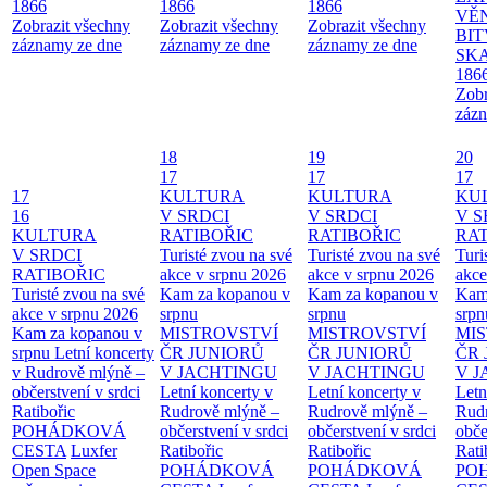
1866
1866
1866
VĚ
Zobrazit všechny
Zobrazit všechny
Zobrazit všechny
BIT
záznamy ze dne
záznamy ze dne
záznamy ze dne
SKA
186
Zobr
zázn
18
19
20
17
17
17
17
KULTURA
KULTURA
KU
16
V SRDCI
V SRDCI
V S
KULTURA
RATIBOŘIC
RATIBOŘIC
RAT
V SRDCI
Turisté zvou na své
Turisté zvou na své
Turi
RATIBOŘIC
akce v srpnu 2026
akce v srpnu 2026
akce
Turisté zvou na své
Kam za kopanou v
Kam za kopanou v
Kam
akce v srpnu 2026
srpnu
srpnu
srpn
Kam za kopanou v
MISTROVSTVÍ
MISTROVSTVÍ
MI
srpnu
Letní koncerty
ČR JUNIORŮ
ČR JUNIORŮ
ČR 
v Rudrově mlýně –
V JACHTINGU
V JACHTINGU
V 
občerstvení v srdci
Letní koncerty v
Letní koncerty v
Letn
Ratibořic
Rudrově mlýně –
Rudrově mlýně –
Rud
POHÁDKOVÁ
občerstvení v srdci
občerstvení v srdci
obče
CESTA
Luxfer
Ratibořic
Ratibořic
Rati
Open Space
POHÁDKOVÁ
POHÁDKOVÁ
PO