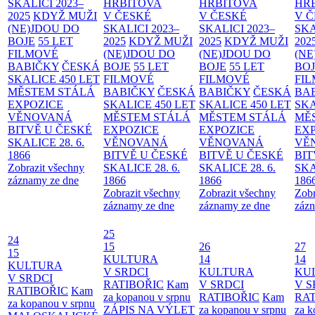
SKALICI 2023–
HŘBITOVA
HŘBITOVA
HŘ
2025
KDYŽ MUŽI
V ČESKÉ
V ČESKÉ
V 
(NE)JDOU DO
SKALICI 2023–
SKALICI 2023–
SKA
BOJE
55 LET
2025
KDYŽ MUŽI
2025
KDYŽ MUŽI
202
FILMOVÉ
(NE)JDOU DO
(NE)JDOU DO
(NE
BABIČKY
ČESKÁ
BOJE
55 LET
BOJE
55 LET
BO
SKALICE 450 LET
FILMOVÉ
FILMOVÉ
FI
MĚSTEM
STÁLÁ
BABIČKY
ČESKÁ
BABIČKY
ČESKÁ
BA
EXPOZICE
SKALICE 450 LET
SKALICE 450 LET
SKA
VĚNOVANÁ
MĚSTEM
STÁLÁ
MĚSTEM
STÁLÁ
MĚ
BITVĚ U ČESKÉ
EXPOZICE
EXPOZICE
EX
SKALICE 28. 6.
VĚNOVANÁ
VĚNOVANÁ
VĚ
1866
BITVĚ U ČESKÉ
BITVĚ U ČESKÉ
BIT
Zobrazit všechny
SKALICE 28. 6.
SKALICE 28. 6.
SKA
záznamy ze dne
1866
1866
186
Zobrazit všechny
Zobrazit všechny
Zobr
záznamy ze dne
záznamy ze dne
zázn
25
24
15
26
27
15
KULTURA
14
14
KULTURA
V SRDCI
KULTURA
KU
V SRDCI
RATIBOŘIC
Kam
V SRDCI
V S
RATIBOŘIC
Kam
za kopanou v srpnu
RATIBOŘIC
Kam
RAT
za kopanou v srpnu
ZÁPIS NA VÝLET
za kopanou v srpnu
za k