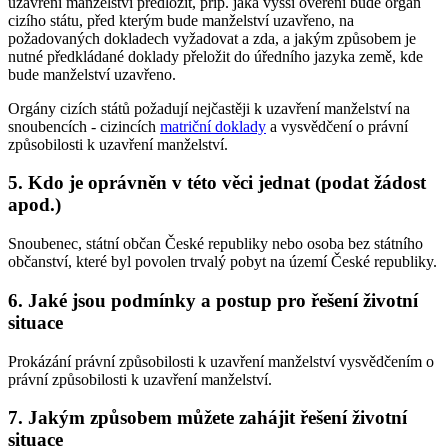
uzavření manželství předložit, příp. jaká vyšší ověření bude orgán
cizího státu, před kterým bude manželství uzavřeno, na
požadovaných dokladech vyžadovat a zda, a jakým způsobem je
nutné předkládané doklady přeložit do úředního jazyka země, kde
bude manželství uzavřeno.
Orgány cizích států požadují nejčastěji k uzavření manželství na
snoubencích - cizincích
matriční doklady
a vysvědčení o právní
způsobilosti k uzavření manželství.
5. Kdo je oprávněn v této věci jednat (podat žádost
apod.)
Snoubenec, státní občan České republiky nebo osoba bez státního
občanství, které byl povolen trvalý pobyt na území České republiky.
6. Jaké jsou podmínky a postup pro řešení životní
situace
Prokázání právní způsobilosti k uzavření manželství vysvědčením o
právní způsobilosti k uzavření manželství.
7. Jakým způsobem můžete zahájit řešení životní
situace