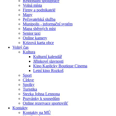
Regionální spolupráce
Volná místa
Firmy a podnikatelé
Mapy
Pečovatelská služba
Munipolis - informační systém
Mapa sběrných míst
Senior taxi
Online kamery
Krizová karta obce
Volný čas
Kultura
Kulturní kalendář
Jiřinkové slavnosti
Kino Kaplicky Boutique Cinema
Letní kino Rozkoš
Sport
Církve
Spolky
Turistika
Stezka Johna Lennona
Pozvánky k sousedům
Online rezervace sportovišť
Kontakty
Kontakty na MÚ