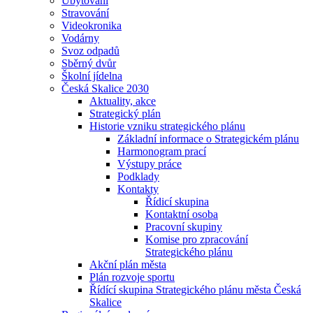
Ubytování
Stravování
Videokronika
Vodárny
Svoz odpadů
Sběrný dvůr
Školní jídelna
Česká Skalice 2030
Aktuality, akce
Strategický plán
Historie vzniku strategického plánu
Základní informace o Strategickém plánu
Harmonogram prací
Výstupy práce
Podklady
Kontakty
Řídicí skupina
Kontaktní osoba
Pracovní skupiny
Komise pro zpracování
Strategického plánu
Akční plán města
Plán rozvoje sportu
Řídící skupina Strategického plánu města Česká
Skalice