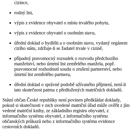
cizince,
rodný list,
výpis z evidence obyvatel o místu trvalého pobytu,
výpis z evidence obyvatel o osobním stavu,
úřední doklad o bydlišti a o osobním stavu, vydaný orgánem
cizího státu, zdržuje-li se žadatel trvale v cizině,
případný pravomocný rozsudek o rozvodu předchozího
manželství, nebo úmrtní list zemřelého manžela, popř.
pravomocné rozhodnutí soudu o zrušení partnerství, nebo
úmrtní list zemřelého partnera,
úřední doklad o správné podobě užívaného příjmení, není-li
tato skutečnost patrna z předložených matričních dokladů.
Státní občan České republiky není povinen předkládat doklady,
pokud si skutečnosti v nich uvedené matriční úřad může ověřit z jím
vedené matriční knihy, ze základního registru obyvatel, z
informačního systému obyvatel, z informačního systému
občanských průkazů nebo z informačního systému evidence
cestovních dokladů.