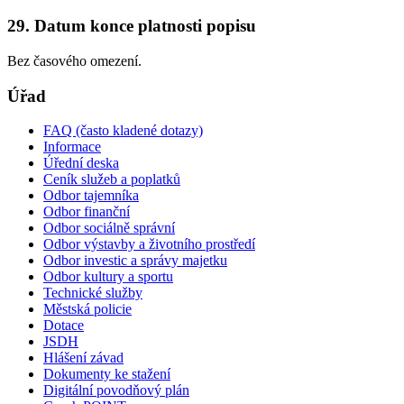
29. Datum konce platnosti popisu
Bez časového omezení.
Úřad
FAQ (často kladené dotazy)
Informace
Úřední deska
Ceník služeb a poplatků
Odbor tajemníka
Odbor finanční
Odbor sociálně správní
Odbor výstavby a životního prostředí
Odbor investic a správy majetku
Odbor kultury a sportu
Technické služby
Městská policie
Dotace
JSDH
Hlášení závad
Dokumenty ke stažení
Digitální povodňový plán