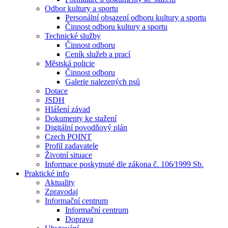
Odbor kultury a sportu
Personální obsazení odboru kultury a sportu
Činnost odboru kultury a sportu
Technické služby
Činnost odboru
Ceník služeb a prací
Městská policie
Činnost odboru
Galerie nalezených psů
Dotace
JSDH
Hlášení závad
Dokumenty ke stažení
Digitální povodňový plán
Czech POINT
Profil zadavatele
Životní situace
Informace poskytnuté dle zákona č. 106⁄1999 Sb.
Praktické info
Aktuality
Zpravodaj
Informační centrum
Informační centrum
Doprava