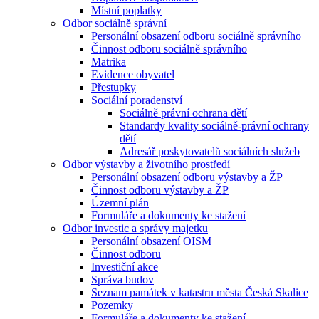
Místní poplatky
Odbor sociálně správní
Personální obsazení odboru sociálně správního
Činnost odboru sociálně správního
Matrika
Evidence obyvatel
Přestupky
Sociální poradenství
Sociálně právní ochrana dětí
Standardy kvality sociálně-právní ochrany
dětí
Adresář poskytovatelů sociálních služeb
Odbor výstavby a životního prostředí
Personální obsazení odboru výstavby a ŽP
Činnost odboru výstavby a ŽP
Územní plán
Formuláře a dokumenty ke stažení
Odbor investic a správy majetku
Personální obsazení OISM
Činnost odboru
Investiční akce
Správa budov
Seznam památek v katastru města Česká Skalice
Pozemky
Formuláře a dokumenty ke stažení