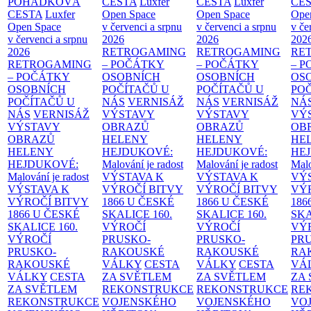
POHÁDKOVÁ
CESTA
Luxfer
CESTA
Luxfer
CE
CESTA
Luxfer
Open Space
Open Space
Ope
Open Space
v červenci a srpnu
v červenci a srpnu
v če
v červenci a srpnu
2026
2026
202
2026
RETROGAMING
RETROGAMING
RE
RETROGAMING
– POČÁTKY
– POČÁTKY
– 
– POČÁTKY
OSOBNÍCH
OSOBNÍCH
OS
OSOBNÍCH
POČÍTAČŮ U
POČÍTAČŮ U
PO
POČÍTAČŮ U
NÁS
VERNISÁŽ
NÁS
VERNISÁŽ
NÁ
NÁS
VERNISÁŽ
VÝSTAVY
VÝSTAVY
VÝ
VÝSTAVY
OBRAZŮ
OBRAZŮ
OB
OBRAZŮ
HELENY
HELENY
HE
HELENY
HEJDUKOVÉ:
HEJDUKOVÉ:
HE
HEJDUKOVÉ:
Malování je radost
Malování je radost
Malo
Malování je radost
VÝSTAVA K
VÝSTAVA K
VÝ
VÝSTAVA K
VÝROČÍ BITVY
VÝROČÍ BITVY
VÝ
VÝROČÍ BITVY
1866 U ČESKÉ
1866 U ČESKÉ
186
1866 U ČESKÉ
SKALICE
160.
SKALICE
160.
SK
SKALICE
160.
VÝROČÍ
VÝROČÍ
VÝ
VÝROČÍ
PRUSKO-
PRUSKO-
PR
PRUSKO-
RAKOUSKÉ
RAKOUSKÉ
RA
RAKOUSKÉ
VÁLKY
CESTA
VÁLKY
CESTA
VÁ
VÁLKY
CESTA
ZA SVĚTLEM
ZA SVĚTLEM
ZA
ZA SVĚTLEM
REKONSTRUKCE
REKONSTRUKCE
RE
REKONSTRUKCE
VOJENSKÉHO
VOJENSKÉHO
VO