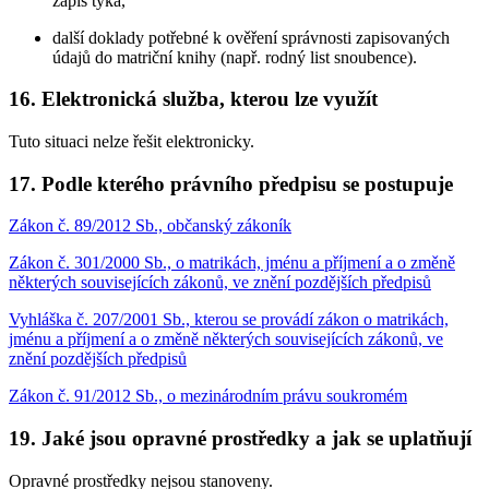
zápis týká,
další doklady potřebné k ověření správnosti zapisovaných
údajů do matriční knihy (např. rodný list snoubence).
16. Elektronická služba, kterou lze využít
Tuto situaci nelze řešit elektronicky.
17. Podle kterého právního předpisu se postupuje
Zákon č. 89/2012 Sb., občanský zákoník
Zákon č. 301/2000 Sb., o matrikách, jménu a příjmení a o změně
některých souvisejících zákonů, ve znění pozdějších předpisů
Vyhláška č. 207/2001 Sb., kterou se provádí zákon o matrikách,
jménu a příjmení a o změně některých souvisejících zákonů, ve
znění pozdějších předpisů
Zákon č. 91/2012 Sb., o mezinárodním právu soukromém
19. Jaké jsou opravné prostředky a jak se uplatňují
Opravné prostředky nejsou stanoveny.