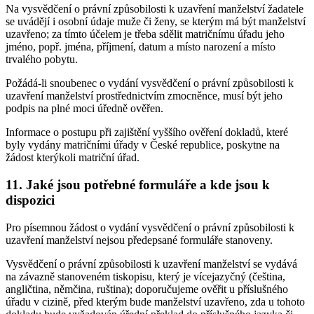
Na vysvědčení o právní způsobilosti k uzavření manželství žadatele
se uvádějí i osobní údaje muže či ženy, se kterým má být manželství
uzavřeno; za tímto účelem je třeba sdělit matričnímu úřadu jeho
jméno, popř. jména, příjmení, datum a místo narození a místo
trvalého pobytu.
Požádá-li snoubenec o vydání vysvědčení o právní způsobilosti k
uzavření manželství prostřednictvím zmocněnce, musí být jeho
podpis na plné moci úředně ověřen.
Informace o postupu při zajištění vyššího ověření dokladů, které
byly vydány matričními úřady v České republice, poskytne na
žádost kterýkoli matriční úřad.
11. Jaké jsou potřebné formuláře a kde jsou k
dispozici
Pro písemnou žádost o vydání vysvědčení o právní způsobilosti k
uzavření manželství nejsou předepsané formuláře stanoveny.
Vysvědčení o právní způsobilosti k uzavření manželství se vydává
na závazně stanoveném tiskopisu, který je vícejazyčný (čeština,
angličtina, němčina, ruština); doporučujeme ověřit u příslušného
úřadu v cizině, před kterým bude manželství uzavřeno, zda u tohoto