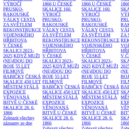
VÝROČÍ
1866 U ČESKÉ
1866 U ČESKÉ
186
PRUSKO-
SKALICE
160.
SKALICE
160.
SK
RAKOUSKÉ
VÝROČÍ
VÝROČÍ
VÝ
VÁLKY
CESTA
PRUSKO-
PRUSKO-
PR
ZA SVĚTLEM
RAKOUSKÉ
RAKOUSKÉ
RA
REKONSTRUKCE
VÁLKY
CESTA
VÁLKY
CESTA
VÁ
VOJENSKÉHO
ZA SVĚTLEM
ZA SVĚTLEM
ZA
HŘBITOVA
REKONSTRUKCE
REKONSTRUKCE
RE
V ČESKÉ
VOJENSKÉHO
VOJENSKÉHO
VO
SKALICI 2023–
HŘBITOVA
HŘBITOVA
HŘ
2025
KDYŽ MUŽI
V ČESKÉ
V ČESKÉ
V 
(NE)JDOU DO
SKALICI 2023–
SKALICI 2023–
SKA
BOJE
55 LET
2025
KDYŽ MUŽI
2025
KDYŽ MUŽI
202
FILMOVÉ
(NE)JDOU DO
(NE)JDOU DO
(NE
BABIČKY
ČESKÁ
BOJE
55 LET
BOJE
55 LET
BO
SKALICE 450 LET
FILMOVÉ
FILMOVÉ
FI
MĚSTEM
STÁLÁ
BABIČKY
ČESKÁ
BABIČKY
ČESKÁ
BA
EXPOZICE
SKALICE 450 LET
SKALICE 450 LET
SKA
VĚNOVANÁ
MĚSTEM
STÁLÁ
MĚSTEM
STÁLÁ
MĚ
BITVĚ U ČESKÉ
EXPOZICE
EXPOZICE
EX
SKALICE 28. 6.
VĚNOVANÁ
VĚNOVANÁ
VĚ
1866
BITVĚ U ČESKÉ
BITVĚ U ČESKÉ
BIT
Zobrazit všechny
SKALICE 28. 6.
SKALICE 28. 6.
SKA
záznamy ze dne
1866
1866
186
Zobrazit všechny
Zobrazit všechny
Zobr