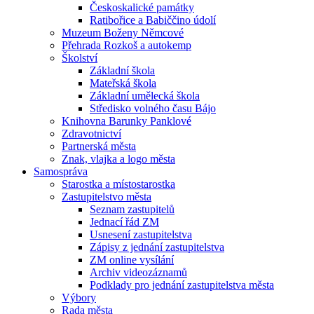
Českoskalické památky
Ratibořice a Babiččino údolí
Muzeum Boženy Němcové
Přehrada Rozkoš a autokemp
Školství
Základní škola
Mateřská škola
Základní umělecká škola
Středisko volného času Bájo
Knihovna Barunky Panklové
Zdravotnictví
Partnerská města
Znak, vlajka a logo města
Samospráva
Starostka a místostarostka
Zastupitelstvo města
Seznam zastupitelů
Jednací řád ZM
Usnesení zastupitelstva
Zápisy z jednání zastupitelstva
ZM online vysílání
Archiv videozáznamů
Podklady pro jednání zastupitelstva města
Výbory
Rada města