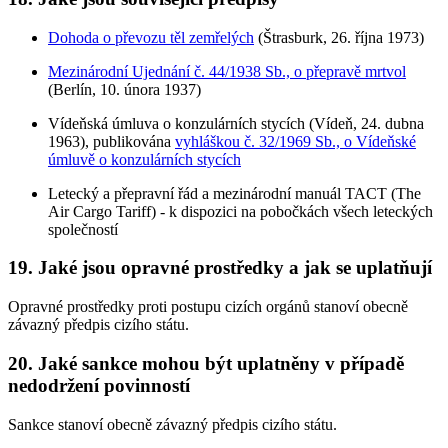
Dohoda o převozu těl zemřelých
(Štrasburk, 26. října 1973)
Mezinárodní Ujednání č. 44/1938 Sb., o přepravě mrtvol
(Berlín, 10. února 1937)
Vídeňská úmluva o konzulárních stycích (Vídeň, 24. dubna
1963), publikována
vyhláškou č. 32/1969 Sb., o Vídeňské
úmluvě o konzulárních stycích
Letecký a přepravní řád a mezinárodní manuál TACT (The
Air Cargo Tariff) - k dispozici na pobočkách všech leteckých
společností
19. Jaké jsou opravné prostředky a jak se uplatňují
Opravné prostředky proti postupu cizích orgánů stanoví obecně
závazný předpis cizího státu.
20. Jaké sankce mohou být uplatněny v případě
nedodržení povinností
Sankce stanoví obecně závazný předpis cizího státu.