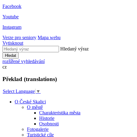
Facebook
Youtube
Instagram
Verze pro seniory
Mapa webu
Vytisknout
Hledaný výraz
Hledat
rozšířené vyhledávání
cz
Překlad (translations)
Select Language
▼
O České Skalici
O městě
Charakteristika města
Historie
Osobnosti
Fotogalerie
Turistické cíle