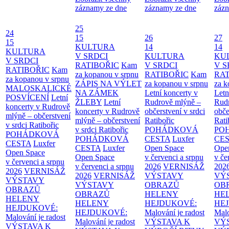
záznamy ze dne
záznamy ze dne
zázn
25
24
15
26
27
15
KULTURA
14
14
KULTURA
V SRDCI
KULTURA
KU
V SRDCI
RATIBOŘIC
Kam
V SRDCI
V S
RATIBOŘIC
Kam
za kopanou v srpnu
RATIBOŘIC
Kam
RAT
za kopanou v srpnu
ZÁPIS NA VÝLET
za kopanou v srpnu
za k
MALOSKALICKÉ
NA ZÁMEK
Letní koncerty v
Letn
POSVÍCENÍ
Letní
ŽLEBY
Letní
Rudrově mlýně –
Rud
koncerty v Rudrově
koncerty v Rudrově
občerstvení v srdci
obče
mlýně – občerstvení
mlýně – občerstvení
Ratibořic
Rati
v srdci Ratibořic
v srdci Ratibořic
POHÁDKOVÁ
PO
POHÁDKOVÁ
POHÁDKOVÁ
CESTA
Luxfer
CE
CESTA
Luxfer
CESTA
Luxfer
Open Space
Ope
Open Space
Open Space
v červenci a srpnu
v če
v červenci a srpnu
v červenci a srpnu
2026
VERNISÁŽ
202
2026
VERNISÁŽ
2026
VERNISÁŽ
VÝSTAVY
VÝ
VÝSTAVY
VÝSTAVY
OBRAZŮ
OB
OBRAZŮ
OBRAZŮ
HELENY
HE
HELENY
HELENY
HEJDUKOVÉ:
HE
HEJDUKOVÉ:
HEJDUKOVÉ:
Malování je radost
Malo
Malování je radost
Malování je radost
VÝSTAVA K
VÝ
VÝSTAVA K