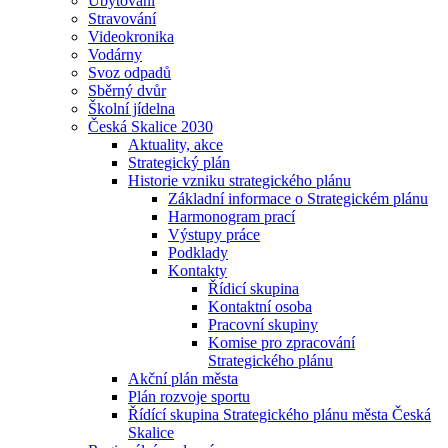
Ubytování
Stravování
Videokronika
Vodárny
Svoz odpadů
Sběrný dvůr
Školní jídelna
Česká Skalice 2030
Aktuality, akce
Strategický plán
Historie vzniku strategického plánu
Základní informace o Strategickém plánu
Harmonogram prací
Výstupy práce
Podklady
Kontakty
Řídicí skupina
Kontaktní osoba
Pracovní skupiny
Komise pro zpracování
Strategického plánu
Akční plán města
Plán rozvoje sportu
Řídící skupina Strategického plánu města Česká
Skalice