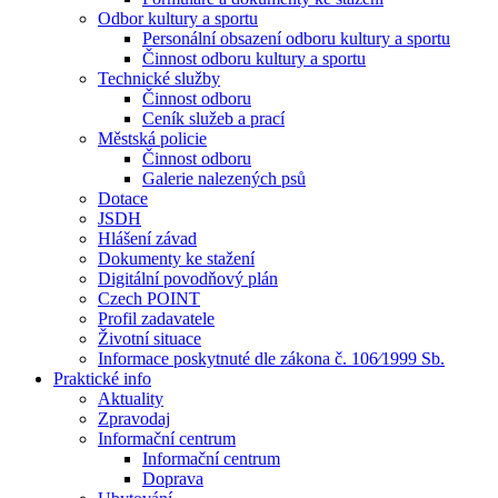
Odbor kultury a sportu
Personální obsazení odboru kultury a sportu
Činnost odboru kultury a sportu
Technické služby
Činnost odboru
Ceník služeb a prací
Městská policie
Činnost odboru
Galerie nalezených psů
Dotace
JSDH
Hlášení závad
Dokumenty ke stažení
Digitální povodňový plán
Czech POINT
Profil zadavatele
Životní situace
Informace poskytnuté dle zákona č. 106⁄1999 Sb.
Praktické info
Aktuality
Zpravodaj
Informační centrum
Informační centrum
Doprava