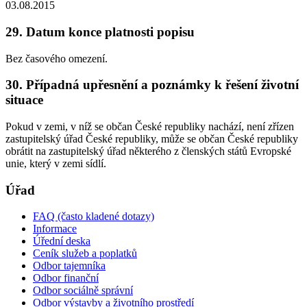
03.08.2015
29. Datum konce platnosti popisu
Bez časového omezení.
30. Případná upřesnění a poznámky k řešení životní
situace
Pokud v zemi, v níž se občan České republiky nachází, není zřízen
zastupitelský úřad České republiky, může se občan České republiky
obrátit na zastupitelský úřad některého z členských států Evropské
unie, který v zemi sídlí.
Úřad
FAQ (často kladené dotazy)
Informace
Úřední deska
Ceník služeb a poplatků
Odbor tajemníka
Odbor finanční
Odbor sociálně správní
Odbor výstavby a životního prostředí