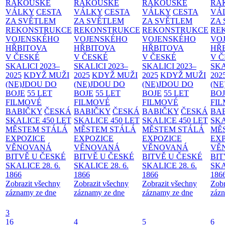
RAKOUSKÉ
RAKOUSKÉ
RAKOUSKÉ
RA
VÁLKY
CESTA
VÁLKY
CESTA
VÁLKY
CESTA
VÁ
ZA SVĚTLEM
ZA SVĚTLEM
ZA SVĚTLEM
ZA
REKONSTRUKCE
REKONSTRUKCE
REKONSTRUKCE
RE
VOJENSKÉHO
VOJENSKÉHO
VOJENSKÉHO
VO
HŘBITOVA
HŘBITOVA
HŘBITOVA
HŘ
V ČESKÉ
V ČESKÉ
V ČESKÉ
V 
SKALICI 2023–
SKALICI 2023–
SKALICI 2023–
SKA
2025
KDYŽ MUŽI
2025
KDYŽ MUŽI
2025
KDYŽ MUŽI
202
(NE)JDOU DO
(NE)JDOU DO
(NE)JDOU DO
(NE
BOJE
55 LET
BOJE
55 LET
BOJE
55 LET
BO
FILMOVÉ
FILMOVÉ
FILMOVÉ
FI
BABIČKY
ČESKÁ
BABIČKY
ČESKÁ
BABIČKY
ČESKÁ
BA
SKALICE 450 LET
SKALICE 450 LET
SKALICE 450 LET
SKA
MĚSTEM
STÁLÁ
MĚSTEM
STÁLÁ
MĚSTEM
STÁLÁ
MĚ
EXPOZICE
EXPOZICE
EXPOZICE
EX
VĚNOVANÁ
VĚNOVANÁ
VĚNOVANÁ
VĚ
BITVĚ U ČESKÉ
BITVĚ U ČESKÉ
BITVĚ U ČESKÉ
BIT
SKALICE 28. 6.
SKALICE 28. 6.
SKALICE 28. 6.
SKA
1866
1866
1866
186
Zobrazit všechny
Zobrazit všechny
Zobrazit všechny
Zobr
záznamy ze dne
záznamy ze dne
záznamy ze dne
zázn
3
16
4
5
6