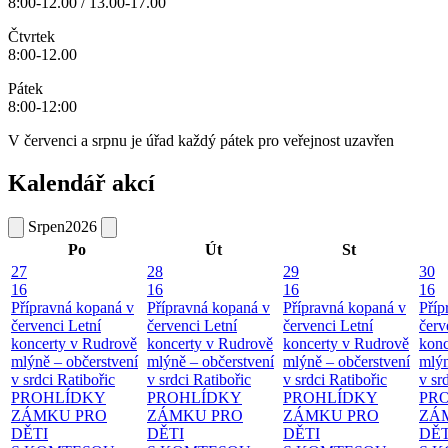
8:00-12.00 / 13.00-17.00
Čtvrtek
8:00-12.00
Pátek
8:00-12:00
V červenci a srpnu je úřad každý pátek pro veřejnost uzavřen
Kalendář akcí
Srpen
2026
Po
Út
St
27
28
29
30
16
16
16
16
Přípravná kopaná v
Přípravná kopaná v
Přípravná kopaná v
Příp
červenci
Letní
červenci
Letní
červenci
Letní
červ
koncerty v Rudrově
koncerty v Rudrově
koncerty v Rudrově
konc
mlýně – občerstvení
mlýně – občerstvení
mlýně – občerstvení
mlýn
v srdci Ratibořic
v srdci Ratibořic
v srdci Ratibořic
v sr
PROHLÍDKY
PROHLÍDKY
PROHLÍDKY
PR
ZÁMKU PRO
ZÁMKU PRO
ZÁMKU PRO
ZÁ
DĚTI
DĚTI
DĚTI
DĚT