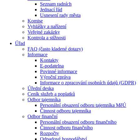
Seznam radních
Jednací řád
Usnesení rady města
Komise
Vyhlášky a nařízení
Veřejné zakázky
Kontrola a stížnosti
Úřad
FAQ (často kladené dotazy)
Informace
Kontakty
E-podatelna
Povinné informace
Výroční zpráva
Informace o zpracování osobních údajů (GDPR)
Úřední deska
Ceník služeb a poplatků
Odbor tajemníka
Personální obsazení odboru tajemníka MěÚ
Činnost odboru tajemníka
Odbor finanční
Personální obsazení odboru finančního
Činnost odboru finančního
Rozpočty
Odpadové hospodářství