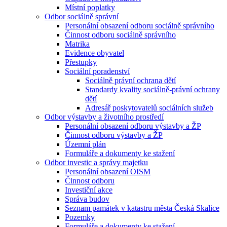
Místní poplatky
Odbor sociálně správní
Personální obsazení odboru sociálně správního
Činnost odboru sociálně správního
Matrika
Evidence obyvatel
Přestupky
Sociální poradenství
Sociálně právní ochrana dětí
Standardy kvality sociálně-právní ochrany
dětí
Adresář poskytovatelů sociálních služeb
Odbor výstavby a životního prostředí
Personální obsazení odboru výstavby a ŽP
Činnost odboru výstavby a ŽP
Územní plán
Formuláře a dokumenty ke stažení
Odbor investic a správy majetku
Personální obsazení OISM
Činnost odboru
Investiční akce
Správa budov
Seznam památek v katastru města Česká Skalice
Pozemky
Formuláře a dokumenty ke stažení