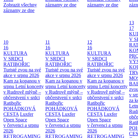
Zobrazit všechny
záznamy ze dne
záznamy ze dne
zázn
záznamy ze dne
13
17
KU
V S
10
11
12
RAT
16
16
16
KO
KULTURA
KULTURA
KULTURA
PR
V SRDCI
V SRDCI
V SRDCI
VÝ
RATIBOŘIC
RATIBOŘIC
RATIBOŘIC
KO
Turisté zvou na své
Turisté zvou na své
Turisté zvou na své
TR
akce v srpnu 2026
akce v srpnu 2026
akce v srpnu 2026
MO
Kam za kopanou v
Kam za kopanou v
Kam za kopanou v
BA
srpnu
Letní koncerty
srpnu
Letní koncerty
srpnu
Letní koncerty
zvou
v Rudrově mlýně –
v Rudrově mlýně –
v Rudrově mlýně –
v sr
občerstvení v srdci
občerstvení v srdci
občerstvení v srdci
za k
Ratibořic
Ratibořic
Ratibořic
Letn
POHÁDKOVÁ
POHÁDKOVÁ
POHÁDKOVÁ
Rud
CESTA
Luxfer
CESTA
Luxfer
CESTA
Luxfer
obče
Open Space
Open Space
Open Space
Rati
v červenci a srpnu
v červenci a srpnu
v červenci a srpnu
PO
2026
2026
2026
CE
RETROGAMING
RETROGAMING
RETROGAMING