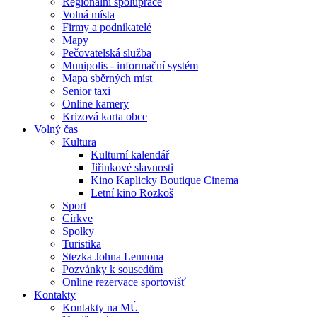
Regionální spolupráce
Volná místa
Firmy a podnikatelé
Mapy
Pečovatelská služba
Munipolis - informační systém
Mapa sběrných míst
Senior taxi
Online kamery
Krizová karta obce
Volný čas
Kultura
Kulturní kalendář
Jiřinkové slavnosti
Kino Kaplicky Boutique Cinema
Letní kino Rozkoš
Sport
Církve
Spolky
Turistika
Stezka Johna Lennona
Pozvánky k sousedům
Online rezervace sportovišť
Kontakty
Kontakty na MÚ