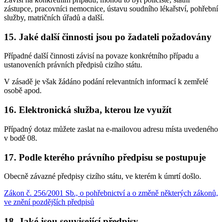
zástupce, pracovníci nemocnice, ústavu soudního lékařství, pohřební
služby, matričních úřadů a další.
15. Jaké další činnosti jsou po žadateli požadovány
Případné další činnosti závisí na povaze konkrétního případu a
ustanoveních právních předpisů cizího státu.
V zásadě je však žádáno podání relevantních informací k zemřelé
osobě apod.
16. Elektronická služba, kterou lze využít
Případný dotaz můžete zaslat na e-mailovou adresu místa uvedeného
v bodě 08.
17. Podle kterého právního předpisu se postupuje
Obecně závazné předpisy cizího státu, ve kterém k úmrtí došlo.
Zákon č. 256/2001 Sb., o pohřebnictví a o změně některých zákonů,
ve znění pozdějších předpisů
18. Jaké jsou související předpisy