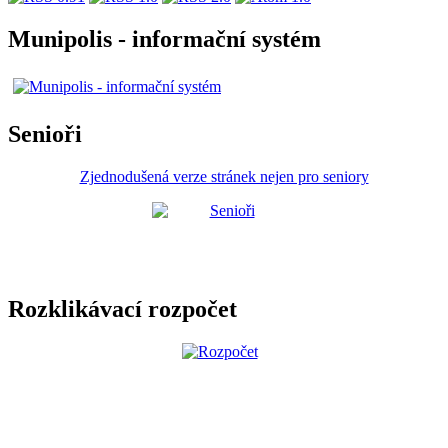
Munipolis - informační systém
Senioři
Zjednodušená verze stránek nejen pro seniory
Rozklikávací rozpočet