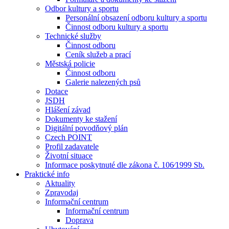
Odbor kultury a sportu
Personální obsazení odboru kultury a sportu
Činnost odboru kultury a sportu
Technické služby
Činnost odboru
Ceník služeb a prací
Městská policie
Činnost odboru
Galerie nalezených psů
Dotace
JSDH
Hlášení závad
Dokumenty ke stažení
Digitální povodňový plán
Czech POINT
Profil zadavatele
Životní situace
Informace poskytnuté dle zákona č. 106⁄1999 Sb.
Praktické info
Aktuality
Zpravodaj
Informační centrum
Informační centrum
Doprava