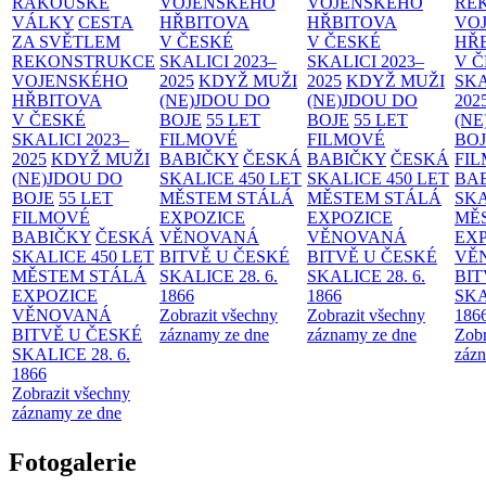
RAKOUSKÉ
VOJENSKÉHO
VOJENSKÉHO
RE
VÁLKY
CESTA
HŘBITOVA
HŘBITOVA
VO
ZA SVĚTLEM
V ČESKÉ
V ČESKÉ
HŘ
REKONSTRUKCE
SKALICI 2023–
SKALICI 2023–
V 
VOJENSKÉHO
2025
KDYŽ MUŽI
2025
KDYŽ MUŽI
SKA
HŘBITOVA
(NE)JDOU DO
(NE)JDOU DO
202
V ČESKÉ
BOJE
55 LET
BOJE
55 LET
(NE
SKALICI 2023–
FILMOVÉ
FILMOVÉ
BO
2025
KDYŽ MUŽI
BABIČKY
ČESKÁ
BABIČKY
ČESKÁ
FI
(NE)JDOU DO
SKALICE 450 LET
SKALICE 450 LET
BA
BOJE
55 LET
MĚSTEM
STÁLÁ
MĚSTEM
STÁLÁ
SKA
FILMOVÉ
EXPOZICE
EXPOZICE
MĚ
BABIČKY
ČESKÁ
VĚNOVANÁ
VĚNOVANÁ
EX
SKALICE 450 LET
BITVĚ U ČESKÉ
BITVĚ U ČESKÉ
VĚ
MĚSTEM
STÁLÁ
SKALICE 28. 6.
SKALICE 28. 6.
BIT
EXPOZICE
1866
1866
SKA
VĚNOVANÁ
Zobrazit všechny
Zobrazit všechny
186
BITVĚ U ČESKÉ
záznamy ze dne
záznamy ze dne
Zobr
SKALICE 28. 6.
zázn
1866
Zobrazit všechny
záznamy ze dne
Fotogalerie