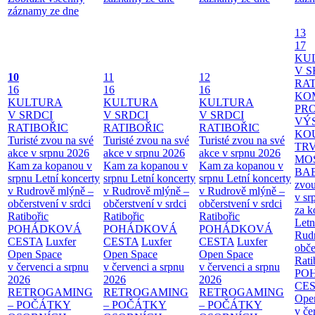
záznamy ze dne
13
17
KU
V S
10
11
12
RAT
16
16
16
KO
KULTURA
KULTURA
KULTURA
PR
V SRDCI
V SRDCI
V SRDCI
VÝ
RATIBOŘIC
RATIBOŘIC
RATIBOŘIC
KO
Turisté zvou na své
Turisté zvou na své
Turisté zvou na své
TR
akce v srpnu 2026
akce v srpnu 2026
akce v srpnu 2026
MO
Kam za kopanou v
Kam za kopanou v
Kam za kopanou v
BA
srpnu
Letní koncerty
srpnu
Letní koncerty
srpnu
Letní koncerty
zvou
v Rudrově mlýně –
v Rudrově mlýně –
v Rudrově mlýně –
v sr
občerstvení v srdci
občerstvení v srdci
občerstvení v srdci
za k
Ratibořic
Ratibořic
Ratibořic
Letn
POHÁDKOVÁ
POHÁDKOVÁ
POHÁDKOVÁ
Rud
CESTA
Luxfer
CESTA
Luxfer
CESTA
Luxfer
obče
Open Space
Open Space
Open Space
Rati
v červenci a srpnu
v červenci a srpnu
v červenci a srpnu
PO
2026
2026
2026
CE
RETROGAMING
RETROGAMING
RETROGAMING
Ope
– POČÁTKY
– POČÁTKY
– POČÁTKY
v če