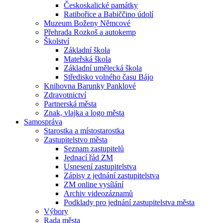
Českoskalické památky
Ratibořice a Babiččino údolí
Muzeum Boženy Němcové
Přehrada Rozkoš a autokemp
Školství
Základní škola
Mateřská škola
Základní umělecká škola
Středisko volného času Bájo
Knihovna Barunky Panklové
Zdravotnictví
Partnerská města
Znak, vlajka a logo města
Samospráva
Starostka a místostarostka
Zastupitelstvo města
Seznam zastupitelů
Jednací řád ZM
Usnesení zastupitelstva
Zápisy z jednání zastupitelstva
ZM online vysílání
Archiv videozáznamů
Podklady pro jednání zastupitelstva města
Výbory
Rada města