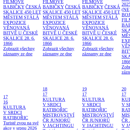
FILMOVÉ
FILMOVÉ
FILMOVÉ
202
BABIČKY
ČESKÁ
BABIČKY
ČESKÁ
BABIČKY
ČESKÁ
(NE
SKALICE 450 LET
SKALICE 450 LET
SKALICE 450 LET
BO
MĚSTEM
STÁLÁ
MĚSTEM
STÁLÁ
MĚSTEM
STÁLÁ
FI
EXPOZICE
EXPOZICE
EXPOZICE
BA
VĚNOVANÁ
VĚNOVANÁ
VĚNOVANÁ
SKA
BITVĚ U ČESKÉ
BITVĚ U ČESKÉ
BITVĚ U ČESKÉ
MĚ
SKALICE 28. 6.
SKALICE 28. 6.
SKALICE 28. 6.
EX
1866
1866
1866
VĚ
Zobrazit všechny
Zobrazit všechny
Zobrazit všechny
BIT
záznamy ze dne
záznamy ze dne
záznamy ze dne
SKA
186
Zobr
zázn
18
19
20
17
17
17
17
KULTURA
KULTURA
KU
16
V SRDCI
V SRDCI
V S
KULTURA
RATIBOŘIC
RATIBOŘIC
RAT
V SRDCI
MISTROVSTVÍ
MISTROVSTVÍ
MI
RATIBOŘIC
ČR JUNIORŮ
ČR JUNIORŮ
ČR 
Turisté zvou na své
V JACHTINGU
V JACHTINGU
V 
akce v srpnu 2026