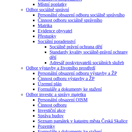
Místní poplatky
Odbor sociálně správní
Personální obsazení odboru sociálně správního
Činnost odboru sociálně správního
Matrika
Evidence obyvatel
Přestupky
Sociální poradenství
Sociálně právní ochrana dětí
Standardy kvality sociálně-právní ochrany
dětí
Adresář poskytovatelů sociálních služeb
Odbor výstavby a životního prostředí
Personální obsazení odboru výstavby a ŽP
Činnost odboru výstavby a ŽP
Územní plán
Formuláře a dokumenty ke stažení
Odbor investic a správy majetku
Personální obsazení OISM
Činnost odboru
Investiční akce
Správa budov
Seznam památek v katastru města Česká Skalice
Pozemky
Formuláře a dokumenty ke stažení