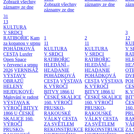
Zobrazit všechny
Zobrazit všechny
záznamy ze dne
zázn
záznamy ze dne
záznamy ze dne
31
13
KULTURA
V SRDCI
3
RATIBOŘIC
Kam
1
2
12
za kopanou v srpnu
11
11
KU
POHÁDKOVÁ
KULTURA
KULTURA
V S
CESTA
Luxfer
V SRDCI
V SRDCI
RAT
Open Space
RATIBOŘIC
RATIBOŘIC
HLE
v červenci a srpnu
HLEDÁNÍ –
HLEDÁNÍ –
HĽ
2026
VERNISÁŽ
HĽADANIE
HĽADANIE
OT
VÝSTAVY
POHÁDKOVÁ
POHÁDKOVÁ
DV
OBRAZŮ
CESTA
VÝSTAVA
CESTA
VÝSTAVA
PO
HELENY
K VÝROČÍ
K VÝROČÍ
CE
HEJDUKOVÉ:
BITVY 1866 U
BITVY 1866 U
K 
Malování je radost
ČESKÉ SKALICE
ČESKÉ SKALICE
BIT
VÝSTAVA K
160. VÝROČÍ
160. VÝROČÍ
ČES
VÝROČÍ BITVY
PRUSKO-
PRUSKO-
160
1866 U ČESKÉ
RAKOUSKÉ
RAKOUSKÉ
PR
SKALICE
160.
VÁLKY
CESTA
VÁLKY
CESTA
RA
VÝROČÍ
ZA SVĚTLEM
ZA SVĚTLEM
VÁ
PRUSKO-
REKONSTRUKCE
REKONSTRUKCE
ZA