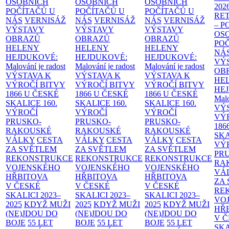
OSOBNÍCH
OSOBNÍCH
OSOBNÍCH
202
POČÍTAČŮ U
POČÍTAČŮ U
POČÍTAČŮ U
RE
NÁS
VERNISÁŽ
NÁS
VERNISÁŽ
NÁS
VERNISÁŽ
– 
VÝSTAVY
VÝSTAVY
VÝSTAVY
OS
OBRAZŮ
OBRAZŮ
OBRAZŮ
PO
HELENY
HELENY
HELENY
NÁ
HEJDUKOVÉ:
HEJDUKOVÉ:
HEJDUKOVÉ:
VÝ
Malování je radost
Malování je radost
Malování je radost
OB
VÝSTAVA K
VÝSTAVA K
VÝSTAVA K
HE
VÝROČÍ BITVY
VÝROČÍ BITVY
VÝROČÍ BITVY
HE
1866 U ČESKÉ
1866 U ČESKÉ
1866 U ČESKÉ
Malo
SKALICE
160.
SKALICE
160.
SKALICE
160.
VÝ
VÝROČÍ
VÝROČÍ
VÝROČÍ
VÝ
PRUSKO-
PRUSKO-
PRUSKO-
186
RAKOUSKÉ
RAKOUSKÉ
RAKOUSKÉ
SK
VÁLKY
CESTA
VÁLKY
CESTA
VÁLKY
CESTA
VÝ
ZA SVĚTLEM
ZA SVĚTLEM
ZA SVĚTLEM
PR
REKONSTRUKCE
REKONSTRUKCE
REKONSTRUKCE
RA
VOJENSKÉHO
VOJENSKÉHO
VOJENSKÉHO
VÁ
HŘBITOVA
HŘBITOVA
HŘBITOVA
ZA
V ČESKÉ
V ČESKÉ
V ČESKÉ
RE
SKALICI 2023–
SKALICI 2023–
SKALICI 2023–
VO
2025
KDYŽ MUŽI
2025
KDYŽ MUŽI
2025
KDYŽ MUŽI
HŘ
(NE)JDOU DO
(NE)JDOU DO
(NE)JDOU DO
V 
BOJE
55 LET
BOJE
55 LET
BOJE
55 LET
SKA