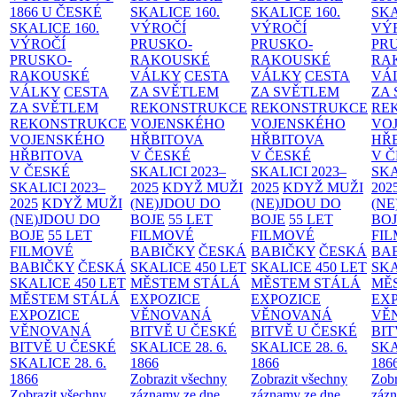
1866 U ČESKÉ
SKALICE
160.
SKALICE
160.
SK
SKALICE
160.
VÝROČÍ
VÝROČÍ
VÝ
VÝROČÍ
PRUSKO-
PRUSKO-
PR
PRUSKO-
RAKOUSKÉ
RAKOUSKÉ
RA
RAKOUSKÉ
VÁLKY
CESTA
VÁLKY
CESTA
VÁ
VÁLKY
CESTA
ZA SVĚTLEM
ZA SVĚTLEM
ZA
ZA SVĚTLEM
REKONSTRUKCE
REKONSTRUKCE
RE
REKONSTRUKCE
VOJENSKÉHO
VOJENSKÉHO
VO
VOJENSKÉHO
HŘBITOVA
HŘBITOVA
HŘ
HŘBITOVA
V ČESKÉ
V ČESKÉ
V 
V ČESKÉ
SKALICI 2023–
SKALICI 2023–
SKA
SKALICI 2023–
2025
KDYŽ MUŽI
2025
KDYŽ MUŽI
202
2025
KDYŽ MUŽI
(NE)JDOU DO
(NE)JDOU DO
(NE
(NE)JDOU DO
BOJE
55 LET
BOJE
55 LET
BO
BOJE
55 LET
FILMOVÉ
FILMOVÉ
FI
FILMOVÉ
BABIČKY
ČESKÁ
BABIČKY
ČESKÁ
BA
BABIČKY
ČESKÁ
SKALICE 450 LET
SKALICE 450 LET
SKA
SKALICE 450 LET
MĚSTEM
STÁLÁ
MĚSTEM
STÁLÁ
MĚ
MĚSTEM
STÁLÁ
EXPOZICE
EXPOZICE
EX
EXPOZICE
VĚNOVANÁ
VĚNOVANÁ
VĚ
VĚNOVANÁ
BITVĚ U ČESKÉ
BITVĚ U ČESKÉ
BIT
BITVĚ U ČESKÉ
SKALICE 28. 6.
SKALICE 28. 6.
SKA
SKALICE 28. 6.
1866
1866
186
1866
Zobrazit všechny
Zobrazit všechny
Zobr
Zobrazit všechny
záznamy ze dne
záznamy ze dne
zázn