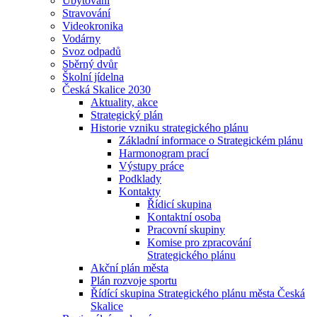
Ubytování
Stravování
Videokronika
Vodárny
Svoz odpadů
Sběrný dvůr
Školní jídelna
Česká Skalice 2030
Aktuality, akce
Strategický plán
Historie vzniku strategického plánu
Základní informace o Strategickém plánu
Harmonogram prací
Výstupy práce
Podklady
Kontakty
Řídicí skupina
Kontaktní osoba
Pracovní skupiny
Komise pro zpracování
Strategického plánu
Akční plán města
Plán rozvoje sportu
Řídící skupina Strategického plánu města Česká
Skalice