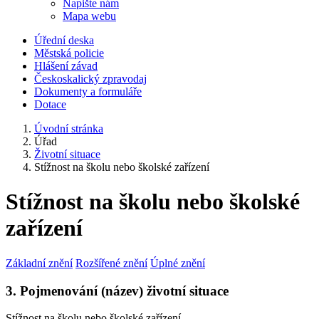
Napište nám
Mapa webu
Úřední deska
Městská policie
Hlášení závad
Českoskalický zpravodaj
Dokumenty a formuláře
Dotace
Úvodní stránka
Úřad
Životní situace
Stížnost na školu nebo školské zařízení
Stížnost na školu nebo školské
zařízení
Základní znění
Rozšířené znění
Úplné znění
3. Pojmenování (název) životní situace
Stížnost na školu nebo školské zařízení