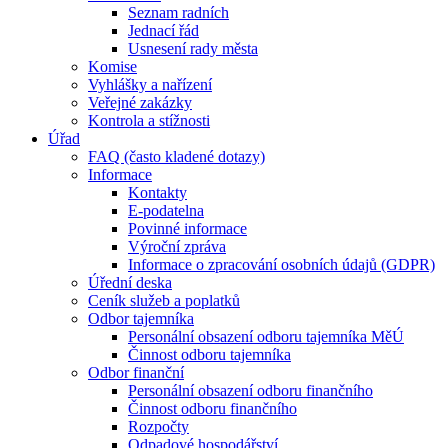
Seznam radních
Jednací řád
Usnesení rady města
Komise
Vyhlášky a nařízení
Veřejné zakázky
Kontrola a stížnosti
Úřad
FAQ (často kladené dotazy)
Informace
Kontakty
E-podatelna
Povinné informace
Výroční zpráva
Informace o zpracování osobních údajů (GDPR)
Úřední deska
Ceník služeb a poplatků
Odbor tajemníka
Personální obsazení odboru tajemníka MěÚ
Činnost odboru tajemníka
Odbor finanční
Personální obsazení odboru finančního
Činnost odboru finančního
Rozpočty
Odpadové hospodářství