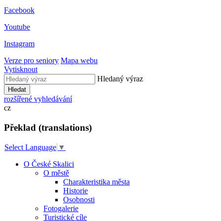
Facebook
Youtube
Instagram
Verze pro seniory
Mapa webu
Vytisknout
Hledaný výraz
Hledat
rozšířené vyhledávání
cz
Překlad (translations)
Select Language
▼
O České Skalici
O městě
Charakteristika města
Historie
Osobnosti
Fotogalerie
Turistické cíle