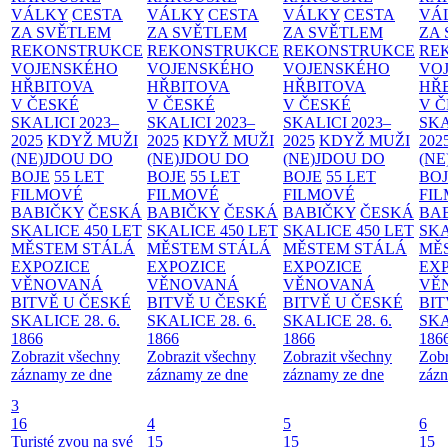
VÁLKY
CESTA
VÁLKY
CESTA
VÁLKY
CESTA
VÁ
ZA SVĚTLEM
ZA SVĚTLEM
ZA SVĚTLEM
ZA
REKONSTRUKCE
REKONSTRUKCE
REKONSTRUKCE
RE
VOJENSKÉHO
VOJENSKÉHO
VOJENSKÉHO
VO
HŘBITOVA
HŘBITOVA
HŘBITOVA
HŘ
V ČESKÉ
V ČESKÉ
V ČESKÉ
V 
SKALICI 2023–
SKALICI 2023–
SKALICI 2023–
SKA
2025
KDYŽ MUŽI
2025
KDYŽ MUŽI
2025
KDYŽ MUŽI
202
(NE)JDOU DO
(NE)JDOU DO
(NE)JDOU DO
(NE
BOJE
55 LET
BOJE
55 LET
BOJE
55 LET
BO
FILMOVÉ
FILMOVÉ
FILMOVÉ
FI
BABIČKY
ČESKÁ
BABIČKY
ČESKÁ
BABIČKY
ČESKÁ
BA
SKALICE 450 LET
SKALICE 450 LET
SKALICE 450 LET
SKA
MĚSTEM
STÁLÁ
MĚSTEM
STÁLÁ
MĚSTEM
STÁLÁ
MĚ
EXPOZICE
EXPOZICE
EXPOZICE
EX
VĚNOVANÁ
VĚNOVANÁ
VĚNOVANÁ
VĚ
BITVĚ U ČESKÉ
BITVĚ U ČESKÉ
BITVĚ U ČESKÉ
BIT
SKALICE 28. 6.
SKALICE 28. 6.
SKALICE 28. 6.
SKA
1866
1866
1866
186
Zobrazit všechny
Zobrazit všechny
Zobrazit všechny
Zobr
záznamy ze dne
záznamy ze dne
záznamy ze dne
zázn
3
16
4
5
6
Turisté zvou na své
15
15
15