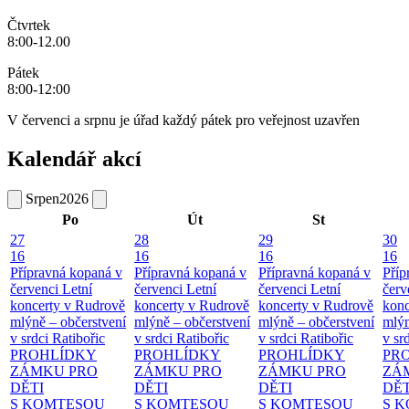
Čtvrtek
8:00-12.00
Pátek
8:00-12:00
V červenci a srpnu je úřad každý pátek pro veřejnost uzavřen
Kalendář akcí
Srpen
2026
Po
Út
St
27
28
29
30
16
16
16
16
Přípravná kopaná v
Přípravná kopaná v
Přípravná kopaná v
Příp
červenci
Letní
červenci
Letní
červenci
Letní
červ
koncerty v Rudrově
koncerty v Rudrově
koncerty v Rudrově
konc
mlýně – občerstvení
mlýně – občerstvení
mlýně – občerstvení
mlýn
v srdci Ratibořic
v srdci Ratibořic
v srdci Ratibořic
v sr
PROHLÍDKY
PROHLÍDKY
PROHLÍDKY
PR
ZÁMKU PRO
ZÁMKU PRO
ZÁMKU PRO
ZÁ
DĚTI
DĚTI
DĚTI
DĚT
S KOMTESOU
S KOMTESOU
S KOMTESOU
S 