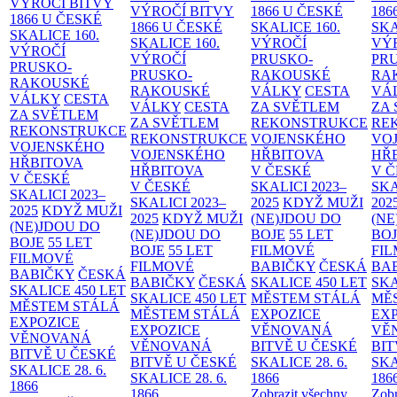
VÝROČÍ BITVY
VÝROČÍ BITVY
1866 U ČESKÉ
186
1866 U ČESKÉ
1866 U ČESKÉ
SKALICE
160.
SK
SKALICE
160.
SKALICE
160.
VÝROČÍ
VÝ
VÝROČÍ
VÝROČÍ
PRUSKO-
PR
PRUSKO-
PRUSKO-
RAKOUSKÉ
RA
RAKOUSKÉ
RAKOUSKÉ
VÁLKY
CESTA
VÁ
VÁLKY
CESTA
VÁLKY
CESTA
ZA SVĚTLEM
ZA
ZA SVĚTLEM
ZA SVĚTLEM
REKONSTRUKCE
RE
REKONSTRUKCE
REKONSTRUKCE
VOJENSKÉHO
VO
VOJENSKÉHO
VOJENSKÉHO
HŘBITOVA
HŘ
HŘBITOVA
HŘBITOVA
V ČESKÉ
V 
V ČESKÉ
V ČESKÉ
SKALICI 2023–
SKA
SKALICI 2023–
SKALICI 2023–
2025
KDYŽ MUŽI
202
2025
KDYŽ MUŽI
2025
KDYŽ MUŽI
(NE)JDOU DO
(NE
(NE)JDOU DO
(NE)JDOU DO
BOJE
55 LET
BO
BOJE
55 LET
BOJE
55 LET
FILMOVÉ
FI
FILMOVÉ
FILMOVÉ
BABIČKY
ČESKÁ
BA
BABIČKY
ČESKÁ
BABIČKY
ČESKÁ
SKALICE 450 LET
SKA
SKALICE 450 LET
SKALICE 450 LET
MĚSTEM
STÁLÁ
MĚ
MĚSTEM
STÁLÁ
MĚSTEM
STÁLÁ
EXPOZICE
EX
EXPOZICE
EXPOZICE
VĚNOVANÁ
VĚ
VĚNOVANÁ
VĚNOVANÁ
BITVĚ U ČESKÉ
BIT
BITVĚ U ČESKÉ
BITVĚ U ČESKÉ
SKALICE 28. 6.
SKA
SKALICE 28. 6.
SKALICE 28. 6.
1866
186
1866
1866
Zobrazit všechny
Zobr