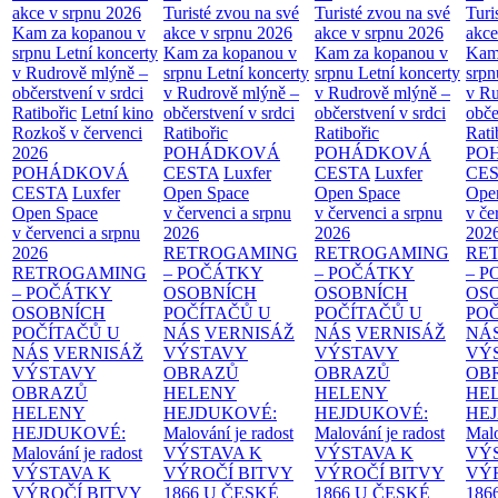
akce v srpnu 2026
Turisté zvou na své
Turisté zvou na své
Turi
Kam za kopanou v
akce v srpnu 2026
akce v srpnu 2026
akce
srpnu
Letní koncerty
Kam za kopanou v
Kam za kopanou v
Kam
v Rudrově mlýně –
srpnu
Letní koncerty
srpnu
Letní koncerty
srp
občerstvení v srdci
v Rudrově mlýně –
v Rudrově mlýně –
v Ru
Ratibořic
Letní kino
občerstvení v srdci
občerstvení v srdci
obče
Rozkoš v červenci
Ratibořic
Ratibořic
Rati
2026
POHÁDKOVÁ
POHÁDKOVÁ
PO
POHÁDKOVÁ
CESTA
Luxfer
CESTA
Luxfer
CE
CESTA
Luxfer
Open Space
Open Space
Ope
Open Space
v červenci a srpnu
v červenci a srpnu
v če
v červenci a srpnu
2026
2026
202
2026
RETROGAMING
RETROGAMING
RE
RETROGAMING
– POČÁTKY
– POČÁTKY
– 
– POČÁTKY
OSOBNÍCH
OSOBNÍCH
OS
OSOBNÍCH
POČÍTAČŮ U
POČÍTAČŮ U
PO
POČÍTAČŮ U
NÁS
VERNISÁŽ
NÁS
VERNISÁŽ
NÁ
NÁS
VERNISÁŽ
VÝSTAVY
VÝSTAVY
VÝ
VÝSTAVY
OBRAZŮ
OBRAZŮ
OB
OBRAZŮ
HELENY
HELENY
HE
HELENY
HEJDUKOVÉ:
HEJDUKOVÉ:
HE
HEJDUKOVÉ:
Malování je radost
Malování je radost
Malo
Malování je radost
VÝSTAVA K
VÝSTAVA K
VÝ
VÝSTAVA K
VÝROČÍ BITVY
VÝROČÍ BITVY
VÝ
VÝROČÍ BITVY
1866 U ČESKÉ
1866 U ČESKÉ
186