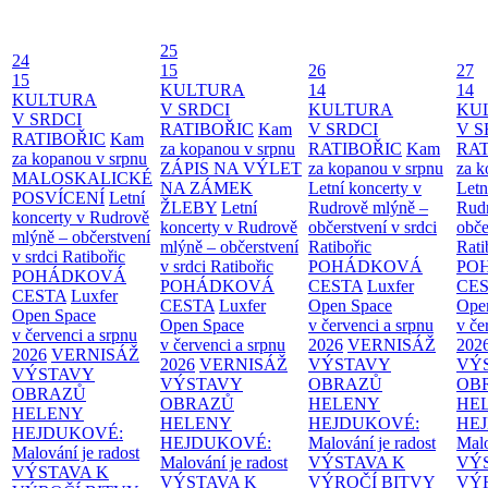
25
24
15
26
27
15
KULTURA
14
14
KULTURA
V SRDCI
KULTURA
KU
V SRDCI
RATIBOŘIC
Kam
V SRDCI
V S
RATIBOŘIC
Kam
za kopanou v srpnu
RATIBOŘIC
Kam
RAT
za kopanou v srpnu
ZÁPIS NA VÝLET
za kopanou v srpnu
za k
MALOSKALICKÉ
NA ZÁMEK
Letní koncerty v
Letn
POSVÍCENÍ
Letní
ŽLEBY
Letní
Rudrově mlýně –
Rud
koncerty v Rudrově
koncerty v Rudrově
občerstvení v srdci
obče
mlýně – občerstvení
mlýně – občerstvení
Ratibořic
Rati
v srdci Ratibořic
v srdci Ratibořic
POHÁDKOVÁ
PO
POHÁDKOVÁ
POHÁDKOVÁ
CESTA
Luxfer
CE
CESTA
Luxfer
CESTA
Luxfer
Open Space
Ope
Open Space
Open Space
v červenci a srpnu
v če
v červenci a srpnu
v červenci a srpnu
2026
VERNISÁŽ
202
2026
VERNISÁŽ
2026
VERNISÁŽ
VÝSTAVY
VÝ
VÝSTAVY
VÝSTAVY
OBRAZŮ
OB
OBRAZŮ
OBRAZŮ
HELENY
HE
HELENY
HELENY
HEJDUKOVÉ:
HE
HEJDUKOVÉ:
HEJDUKOVÉ:
Malování je radost
Malo
Malování je radost
Malování je radost
VÝSTAVA K
VÝ
VÝSTAVA K
VÝSTAVA K
VÝROČÍ BITVY
VÝ