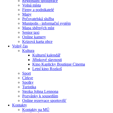
Regionální spolupráce
Volná místa
Firmy a podnikatelé
Mapy
Pečovatelská služba
Munipolis - informační systém
Mapa sběrných míst
Senior taxi
Online kamery
Krizová karta obce
Volný čas
Kultura
Kulturní kalendář
Jiřinkové slavnosti
Kino Kaplicky Boutique Cinema
Letní kino Rozkoš
Sport
Církve
Spolky
Turistika
Stezka Johna Lennona
Pozvánky k sousedům
Online rezervace sportovišť
Kontakty
Kontakty na MÚ