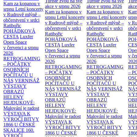
Turisté zvou na své
Turisté zvou na své
Turi
Kam za kopanou v
akce v srpnu 2026
akce v srpnu 2026
akce
srpnu
Letní koncerty
Kam za kopanou v
Kam za kopanou v
Kam
v Rudrově mlýně –
srpnu
Letní koncerty
srpnu
Letní koncerty
srp
občerstvení v srdci
v Rudrově mlýně –
v Rudrově mlýně –
v Ru
Ratibořic
občerstvení v srdci
občerstvení v srdci
obče
POHÁDKOVÁ
Ratibořic
Ratibořic
Rati
CESTA
Luxfer
POHÁDKOVÁ
POHÁDKOVÁ
PO
Open Space
CESTA
Luxfer
CESTA
Luxfer
CE
v červenci a srpnu
Open Space
Open Space
Ope
2026
v červenci a srpnu
v červenci a srpnu
v če
RETROGAMING
2026
2026
202
– POČÁTKY
RETROGAMING
RETROGAMING
RE
OSOBNÍCH
– POČÁTKY
– POČÁTKY
– 
POČÍTAČŮ U
OSOBNÍCH
OSOBNÍCH
OS
NÁS
VERNISÁŽ
POČÍTAČŮ U
POČÍTAČŮ U
PO
VÝSTAVY
NÁS
VERNISÁŽ
NÁS
VERNISÁŽ
NÁ
OBRAZŮ
VÝSTAVY
VÝSTAVY
VÝ
HELENY
OBRAZŮ
OBRAZŮ
OB
HEJDUKOVÉ:
HELENY
HELENY
HE
Malování je radost
HEJDUKOVÉ:
HEJDUKOVÉ:
HE
VÝSTAVA K
Malování je radost
Malování je radost
Malo
VÝROČÍ BITVY
VÝSTAVA K
VÝSTAVA K
VÝ
1866 U ČESKÉ
VÝROČÍ BITVY
VÝROČÍ BITVY
VÝ
SKALICE
160.
1866 U ČESKÉ
1866 U ČESKÉ
186
VÝROČÍ