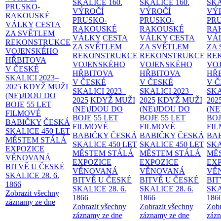
SKALICE
160.
SKALICE
160.
SK
PRUSKO-
VÝROČÍ
VÝROČÍ
VÝ
RAKOUSKÉ
PRUSKO-
PRUSKO-
PR
VÁLKY
CESTA
RAKOUSKÉ
RAKOUSKÉ
RA
ZA SVĚTLEM
VÁLKY
CESTA
VÁLKY
CESTA
VÁ
REKONSTRUKCE
ZA SVĚTLEM
ZA SVĚTLEM
ZA
VOJENSKÉHO
REKONSTRUKCE
REKONSTRUKCE
RE
HŘBITOVA
VOJENSKÉHO
VOJENSKÉHO
VO
V ČESKÉ
HŘBITOVA
HŘBITOVA
HŘ
SKALICI 2023–
V ČESKÉ
V ČESKÉ
V 
2025
KDYŽ MUŽI
SKALICI 2023–
SKALICI 2023–
SKA
(NE)JDOU DO
2025
KDYŽ MUŽI
2025
KDYŽ MUŽI
202
BOJE
55 LET
(NE)JDOU DO
(NE)JDOU DO
(NE
FILMOVÉ
BOJE
55 LET
BOJE
55 LET
BO
BABIČKY
ČESKÁ
FILMOVÉ
FILMOVÉ
FI
SKALICE 450 LET
BABIČKY
ČESKÁ
BABIČKY
ČESKÁ
BA
MĚSTEM
STÁLÁ
SKALICE 450 LET
SKALICE 450 LET
SKA
EXPOZICE
MĚSTEM
STÁLÁ
MĚSTEM
STÁLÁ
MĚ
VĚNOVANÁ
EXPOZICE
EXPOZICE
EX
BITVĚ U ČESKÉ
VĚNOVANÁ
VĚNOVANÁ
VĚ
SKALICE 28. 6.
BITVĚ U ČESKÉ
BITVĚ U ČESKÉ
BIT
1866
SKALICE 28. 6.
SKALICE 28. 6.
SKA
Zobrazit všechny
1866
1866
186
záznamy ze dne
Zobrazit všechny
Zobrazit všechny
Zobr
záznamy ze dne
záznamy ze dne
zázn