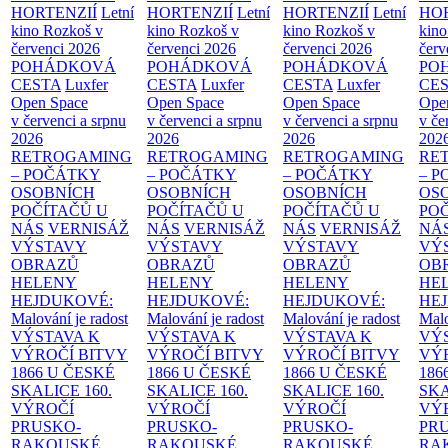
HORTENZIÍ
Letní
HORTENZIÍ
Letní
HORTENZIÍ
Letní
HOR
kino Rozkoš v
kino Rozkoš v
kino Rozkoš v
kino
červenci 2026
červenci 2026
červenci 2026
červ
POHÁDKOVÁ
POHÁDKOVÁ
POHÁDKOVÁ
PO
CESTA
Luxfer
CESTA
Luxfer
CESTA
Luxfer
CE
Open Space
Open Space
Open Space
Ope
v červenci a srpnu
v červenci a srpnu
v červenci a srpnu
v če
2026
2026
2026
202
RETROGAMING
RETROGAMING
RETROGAMING
RE
– POČÁTKY
– POČÁTKY
– POČÁTKY
– 
OSOBNÍCH
OSOBNÍCH
OSOBNÍCH
OS
POČÍTAČŮ U
POČÍTAČŮ U
POČÍTAČŮ U
PO
NÁS
VERNISÁŽ
NÁS
VERNISÁŽ
NÁS
VERNISÁŽ
NÁ
VÝSTAVY
VÝSTAVY
VÝSTAVY
VÝ
OBRAZŮ
OBRAZŮ
OBRAZŮ
OB
HELENY
HELENY
HELENY
HE
HEJDUKOVÉ:
HEJDUKOVÉ:
HEJDUKOVÉ:
HE
Malování je radost
Malování je radost
Malování je radost
Malo
VÝSTAVA K
VÝSTAVA K
VÝSTAVA K
VÝ
VÝROČÍ BITVY
VÝROČÍ BITVY
VÝROČÍ BITVY
VÝ
1866 U ČESKÉ
1866 U ČESKÉ
1866 U ČESKÉ
186
SKALICE
160.
SKALICE
160.
SKALICE
160.
SK
VÝROČÍ
VÝROČÍ
VÝROČÍ
VÝ
PRUSKO-
PRUSKO-
PRUSKO-
PR
RAKOUSKÉ
RAKOUSKÉ
RAKOUSKÉ
RA