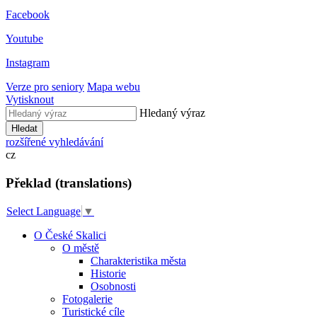
Facebook
Youtube
Instagram
Verze pro seniory
Mapa webu
Vytisknout
Hledaný výraz
Hledat
rozšířené vyhledávání
cz
Překlad (translations)
Select Language
▼
O České Skalici
O městě
Charakteristika města
Historie
Osobnosti
Fotogalerie
Turistické cíle