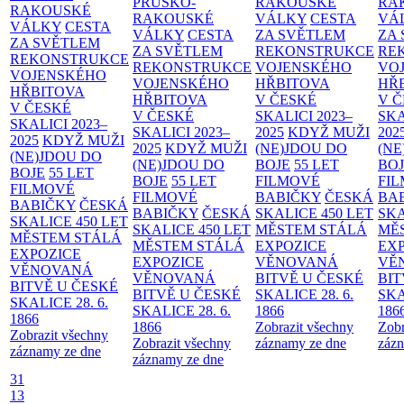
PRUSKO-
RAKOUSKÉ
RA
RAKOUSKÉ
RAKOUSKÉ
VÁLKY
CESTA
VÁ
VÁLKY
CESTA
VÁLKY
CESTA
ZA SVĚTLEM
ZA
ZA SVĚTLEM
ZA SVĚTLEM
REKONSTRUKCE
RE
REKONSTRUKCE
REKONSTRUKCE
VOJENSKÉHO
VO
VOJENSKÉHO
VOJENSKÉHO
HŘBITOVA
HŘ
HŘBITOVA
HŘBITOVA
V ČESKÉ
V 
V ČESKÉ
V ČESKÉ
SKALICI 2023–
SKA
SKALICI 2023–
SKALICI 2023–
2025
KDYŽ MUŽI
202
2025
KDYŽ MUŽI
2025
KDYŽ MUŽI
(NE)JDOU DO
(NE
(NE)JDOU DO
(NE)JDOU DO
BOJE
55 LET
BO
BOJE
55 LET
BOJE
55 LET
FILMOVÉ
FI
FILMOVÉ
FILMOVÉ
BABIČKY
ČESKÁ
BA
BABIČKY
ČESKÁ
BABIČKY
ČESKÁ
SKALICE 450 LET
SKA
SKALICE 450 LET
SKALICE 450 LET
MĚSTEM
STÁLÁ
MĚ
MĚSTEM
STÁLÁ
MĚSTEM
STÁLÁ
EXPOZICE
EX
EXPOZICE
EXPOZICE
VĚNOVANÁ
VĚ
VĚNOVANÁ
VĚNOVANÁ
BITVĚ U ČESKÉ
BIT
BITVĚ U ČESKÉ
BITVĚ U ČESKÉ
SKALICE 28. 6.
SKA
SKALICE 28. 6.
SKALICE 28. 6.
1866
186
1866
1866
Zobrazit všechny
Zobr
Zobrazit všechny
Zobrazit všechny
záznamy ze dne
zázn
záznamy ze dne
záznamy ze dne
31
13