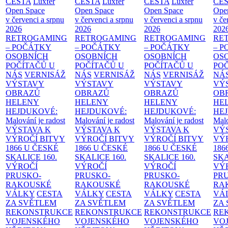
CESTA
Luxfer
CESTA
Luxfer
CESTA
Luxfer
CE
Open Space
Open Space
Open Space
Ope
v červenci a srpnu
v červenci a srpnu
v červenci a srpnu
v če
2026
2026
2026
202
RETROGAMING
RETROGAMING
RETROGAMING
RE
– POČÁTKY
– POČÁTKY
– POČÁTKY
– 
OSOBNÍCH
OSOBNÍCH
OSOBNÍCH
OS
POČÍTAČŮ U
POČÍTAČŮ U
POČÍTAČŮ U
PO
NÁS
VERNISÁŽ
NÁS
VERNISÁŽ
NÁS
VERNISÁŽ
NÁ
VÝSTAVY
VÝSTAVY
VÝSTAVY
VÝ
OBRAZŮ
OBRAZŮ
OBRAZŮ
OB
HELENY
HELENY
HELENY
HE
HEJDUKOVÉ:
HEJDUKOVÉ:
HEJDUKOVÉ:
HE
Malování je radost
Malování je radost
Malování je radost
Malo
VÝSTAVA K
VÝSTAVA K
VÝSTAVA K
VÝ
VÝROČÍ BITVY
VÝROČÍ BITVY
VÝROČÍ BITVY
VÝ
1866 U ČESKÉ
1866 U ČESKÉ
1866 U ČESKÉ
186
SKALICE
160.
SKALICE
160.
SKALICE
160.
SK
VÝROČÍ
VÝROČÍ
VÝROČÍ
VÝ
PRUSKO-
PRUSKO-
PRUSKO-
PR
RAKOUSKÉ
RAKOUSKÉ
RAKOUSKÉ
RA
VÁLKY
CESTA
VÁLKY
CESTA
VÁLKY
CESTA
VÁ
ZA SVĚTLEM
ZA SVĚTLEM
ZA SVĚTLEM
ZA
REKONSTRUKCE
REKONSTRUKCE
REKONSTRUKCE
RE
VOJENSKÉHO
VOJENSKÉHO
VOJENSKÉHO
VO