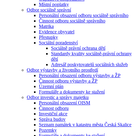
Místní poplatky
Odbor sociálně správní
Personální obsazení odboru sociálně správního
Činnost odboru sociálně správního
Matrika
Evidence obyvatel
Přestupky
Sociální poradenství
Sociálně právní ochrana dětí
Standardy kvality sociálně-právní ochrany
dětí
Adresář poskytovatelů sociálních služeb
Odbor výstavby a životního prostředí
Personální obsazení odboru výstavby a ŽP
Činnost odboru výstavby a ŽP
Územní plán
Formuláře a dokumenty ke stažení
Odbor investic a správy majetku
Personální obsazení OISM
Činnost odboru
Investiční akce
Správa budov
Seznam památek v katastru města Česká Skalice
Pozemky
Formuláře a dokumenty ke stažení