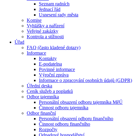
Seznam radních
Jednací řád
Usnesení rady města
Komise
Vyhlášky a nařízení
Veřejné zakázky
Kontrola a stížnosti
Úřad
FAQ (často kladené dotazy)
Informace
Kontakty
E-podatelna
Povinné informace
Výroční zpráva
Informace o zpracování osobních údajů (GDPR)
Úřední deska
Ceník služeb a poplatků
Odbor tajemníka
Personální obsazení odboru tajemníka MěÚ
Činnost odboru tajemníka
Odbor finanční
Personální obsazení odboru finančního
Činnost odboru finančního
Rozpočty
Odpadové hospodářství