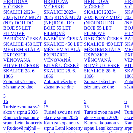
HŘBITOVA
HŘBITOVA
HŘBITOVA
HŘ
V ČESKÉ
V ČESKÉ
V ČESKÉ
V 
SKALICI 2023–
SKALICI 2023–
SKALICI 2023–
SKA
2025
KDYŽ MUŽI
2025
KDYŽ MUŽI
2025
KDYŽ MUŽI
202
(NE)JDOU DO
(NE)JDOU DO
(NE)JDOU DO
(NE
BOJE
55 LET
BOJE
55 LET
BOJE
55 LET
BO
FILMOVÉ
FILMOVÉ
FILMOVÉ
FI
BABIČKY
ČESKÁ
BABIČKY
ČESKÁ
BABIČKY
ČESKÁ
BA
SKALICE 450 LET
SKALICE 450 LET
SKALICE 450 LET
SKA
MĚSTEM
STÁLÁ
MĚSTEM
STÁLÁ
MĚSTEM
STÁLÁ
MĚ
EXPOZICE
EXPOZICE
EXPOZICE
EX
VĚNOVANÁ
VĚNOVANÁ
VĚNOVANÁ
VĚ
BITVĚ U ČESKÉ
BITVĚ U ČESKÉ
BITVĚ U ČESKÉ
BIT
SKALICE 28. 6.
SKALICE 28. 6.
SKALICE 28. 6.
SKA
1866
1866
1866
186
Zobrazit všechny
Zobrazit všechny
Zobrazit všechny
Zobr
záznamy ze dne
záznamy ze dne
záznamy ze dne
zázn
3
16
4
5
6
Turisté zvou na své
15
15
15
akce v srpnu 2026
Turisté zvou na své
Turisté zvou na své
Turi
Kam za kopanou v
akce v srpnu 2026
akce v srpnu 2026
akce
srpnu
Letní koncerty
Kam za kopanou v
Kam za kopanou v
Kam
v Rudrově mlýně –
srpnu
Letní koncerty
srpnu
Letní koncerty
srp