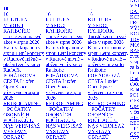
KU
V S
10
11
12
RAT
16
16
16
KO
KULTURA
KULTURA
KULTURA
PR
V SRDCI
V SRDCI
V SRDCI
VÝ
RATIBOŘIC
RATIBOŘIC
RATIBOŘIC
KO
Turisté zvou na své
Turisté zvou na své
Turisté zvou na své
TR
akce v srpnu 2026
akce v srpnu 2026
akce v srpnu 2026
MO
Kam za kopanou v
Kam za kopanou v
Kam za kopanou v
BA
srpnu
Letní koncerty
srpnu
Letní koncerty
srpnu
Letní koncerty
zvou
v Rudrově mlýně –
v Rudrově mlýně –
v Rudrově mlýně –
v sr
občerstvení v srdci
občerstvení v srdci
občerstvení v srdci
za k
Ratibořic
Ratibořic
Ratibořic
Letn
POHÁDKOVÁ
POHÁDKOVÁ
POHÁDKOVÁ
Rud
CESTA
Luxfer
CESTA
Luxfer
CESTA
Luxfer
obče
Open Space
Open Space
Open Space
Rati
v červenci a srpnu
v červenci a srpnu
v červenci a srpnu
PO
2026
2026
2026
CE
RETROGAMING
RETROGAMING
RETROGAMING
Ope
– POČÁTKY
– POČÁTKY
– POČÁTKY
v če
OSOBNÍCH
OSOBNÍCH
OSOBNÍCH
202
POČÍTAČŮ U
POČÍTAČŮ U
POČÍTAČŮ U
RE
NÁS
VERNISÁŽ
NÁS
VERNISÁŽ
NÁS
VERNISÁŽ
– 
VÝSTAVY
VÝSTAVY
VÝSTAVY
OS
OBRAZŮ
OBRAZŮ
OBRAZŮ