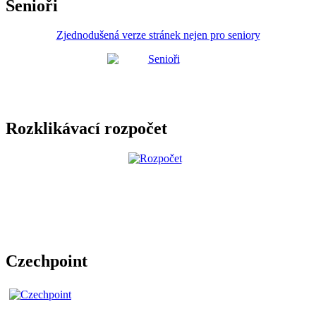
Senioři
Zjednodušená verze stránek nejen pro seniory
Rozklikávací rozpočet
Czechpoint