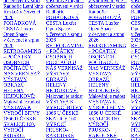
občerstvení v srdci
v Rudrově mlýně –
v Rudrově mlýně –
v Ru
Ratibořic
Letní kino
občerstvení v srdci
občerstvení v srdci
obče
Rozkoš v červenci
Ratibořic
Ratibořic
Rati
2026
POHÁDKOVÁ
POHÁDKOVÁ
PO
POHÁDKOVÁ
CESTA
Luxfer
CESTA
Luxfer
CE
CESTA
Luxfer
Open Space
Open Space
Ope
Open Space
v červenci a srpnu
v červenci a srpnu
v če
v červenci a srpnu
2026
2026
202
2026
RETROGAMING
RETROGAMING
RE
RETROGAMING
– POČÁTKY
– POČÁTKY
– 
– POČÁTKY
OSOBNÍCH
OSOBNÍCH
OS
OSOBNÍCH
POČÍTAČŮ U
POČÍTAČŮ U
PO
POČÍTAČŮ U
NÁS
VERNISÁŽ
NÁS
VERNISÁŽ
NÁ
NÁS
VERNISÁŽ
VÝSTAVY
VÝSTAVY
VÝ
VÝSTAVY
OBRAZŮ
OBRAZŮ
OB
OBRAZŮ
HELENY
HELENY
HE
HELENY
HEJDUKOVÉ:
HEJDUKOVÉ:
HE
HEJDUKOVÉ:
Malování je radost
Malování je radost
Malo
Malování je radost
VÝSTAVA K
VÝSTAVA K
VÝ
VÝSTAVA K
VÝROČÍ BITVY
VÝROČÍ BITVY
VÝ
VÝROČÍ BITVY
1866 U ČESKÉ
1866 U ČESKÉ
186
1866 U ČESKÉ
SKALICE
160.
SKALICE
160.
SK
SKALICE
160.
VÝROČÍ
VÝROČÍ
VÝ
VÝROČÍ
PRUSKO-
PRUSKO-
PR
PRUSKO-
RAKOUSKÉ
RAKOUSKÉ
RA