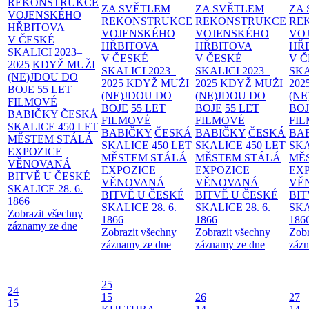
REKONSTRUKCE
ZA SVĚTLEM
ZA SVĚTLEM
ZA
VOJENSKÉHO
REKONSTRUKCE
REKONSTRUKCE
RE
HŘBITOVA
VOJENSKÉHO
VOJENSKÉHO
VO
V ČESKÉ
HŘBITOVA
HŘBITOVA
HŘ
SKALICI 2023–
V ČESKÉ
V ČESKÉ
V 
2025
KDYŽ MUŽI
SKALICI 2023–
SKALICI 2023–
SKA
(NE)JDOU DO
2025
KDYŽ MUŽI
2025
KDYŽ MUŽI
202
BOJE
55 LET
(NE)JDOU DO
(NE)JDOU DO
(NE
FILMOVÉ
BOJE
55 LET
BOJE
55 LET
BO
BABIČKY
ČESKÁ
FILMOVÉ
FILMOVÉ
FI
SKALICE 450 LET
BABIČKY
ČESKÁ
BABIČKY
ČESKÁ
BA
MĚSTEM
STÁLÁ
SKALICE 450 LET
SKALICE 450 LET
SKA
EXPOZICE
MĚSTEM
STÁLÁ
MĚSTEM
STÁLÁ
MĚ
VĚNOVANÁ
EXPOZICE
EXPOZICE
EX
BITVĚ U ČESKÉ
VĚNOVANÁ
VĚNOVANÁ
VĚ
SKALICE 28. 6.
BITVĚ U ČESKÉ
BITVĚ U ČESKÉ
BIT
1866
SKALICE 28. 6.
SKALICE 28. 6.
SKA
Zobrazit všechny
1866
1866
186
záznamy ze dne
Zobrazit všechny
Zobrazit všechny
Zobr
záznamy ze dne
záznamy ze dne
zázn
25
24
15
26
27
15