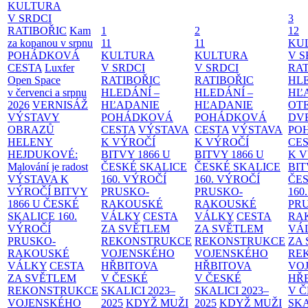
KULTURA
V SRDCI
3
RATIBOŘIC
Kam
1
2
12
za kopanou v srpnu
11
11
KU
POHÁDKOVÁ
KULTURA
KULTURA
V S
CESTA
Luxfer
V SRDCI
V SRDCI
RAT
Open Space
RATIBOŘIC
RATIBOŘIC
HLE
v červenci a srpnu
HLEDÁNÍ –
HLEDÁNÍ –
HĽ
2026
VERNISÁŽ
HĽADANIE
HĽADANIE
OT
VÝSTAVY
POHÁDKOVÁ
POHÁDKOVÁ
DV
OBRAZŮ
CESTA
VÝSTAVA
CESTA
VÝSTAVA
PO
HELENY
K VÝROČÍ
K VÝROČÍ
CE
HEJDUKOVÉ:
BITVY 1866 U
BITVY 1866 U
K 
Malování je radost
ČESKÉ SKALICE
ČESKÉ SKALICE
BIT
VÝSTAVA K
160. VÝROČÍ
160. VÝROČÍ
ČES
VÝROČÍ BITVY
PRUSKO-
PRUSKO-
160
1866 U ČESKÉ
RAKOUSKÉ
RAKOUSKÉ
PR
SKALICE
160.
VÁLKY
CESTA
VÁLKY
CESTA
RA
VÝROČÍ
ZA SVĚTLEM
ZA SVĚTLEM
VÁ
PRUSKO-
REKONSTRUKCE
REKONSTRUKCE
ZA
RAKOUSKÉ
VOJENSKÉHO
VOJENSKÉHO
RE
VÁLKY
CESTA
HŘBITOVA
HŘBITOVA
VO
ZA SVĚTLEM
V ČESKÉ
V ČESKÉ
HŘ
REKONSTRUKCE
SKALICI 2023–
SKALICI 2023–
V 
VOJENSKÉHO
2025
KDYŽ MUŽI
2025
KDYŽ MUŽI
SKA