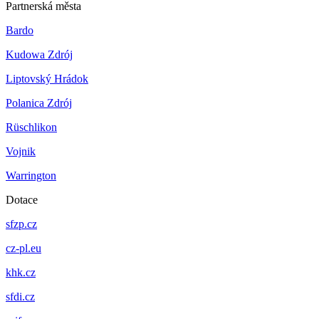
Partnerská města
Bardo
Kudowa Zdrój
Liptovský Hrádok
Polanica Zdrój
Rüschlikon
Vojnik
Warrington
Dotace
sfzp.cz
cz-pl.eu
khk.cz
sfdi.cz