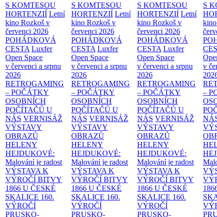
S KOMTESOU
S KOMTESOU
S KOMTESOU
S 
HORTENZIÍ
Letní
HORTENZIÍ
Letní
HORTENZIÍ
Letní
HOR
kino Rozkoš v
kino Rozkoš v
kino Rozkoš v
kino
červenci 2026
červenci 2026
červenci 2026
červ
POHÁDKOVÁ
POHÁDKOVÁ
POHÁDKOVÁ
PO
CESTA
Luxfer
CESTA
Luxfer
CESTA
Luxfer
CE
Open Space
Open Space
Open Space
Ope
v červenci a srpnu
v červenci a srpnu
v červenci a srpnu
v če
2026
2026
2026
202
RETROGAMING
RETROGAMING
RETROGAMING
RE
– POČÁTKY
– POČÁTKY
– POČÁTKY
– 
OSOBNÍCH
OSOBNÍCH
OSOBNÍCH
OS
POČÍTAČŮ U
POČÍTAČŮ U
POČÍTAČŮ U
PO
NÁS
VERNISÁŽ
NÁS
VERNISÁŽ
NÁS
VERNISÁŽ
NÁ
VÝSTAVY
VÝSTAVY
VÝSTAVY
VÝ
OBRAZŮ
OBRAZŮ
OBRAZŮ
OB
HELENY
HELENY
HELENY
HE
HEJDUKOVÉ:
HEJDUKOVÉ:
HEJDUKOVÉ:
HE
Malování je radost
Malování je radost
Malování je radost
Malo
VÝSTAVA K
VÝSTAVA K
VÝSTAVA K
VÝ
VÝROČÍ BITVY
VÝROČÍ BITVY
VÝROČÍ BITVY
VÝ
1866 U ČESKÉ
1866 U ČESKÉ
1866 U ČESKÉ
186
SKALICE
160.
SKALICE
160.
SKALICE
160.
SK
VÝROČÍ
VÝROČÍ
VÝROČÍ
VÝ
PRUSKO-
PRUSKO-
PRUSKO-
PR