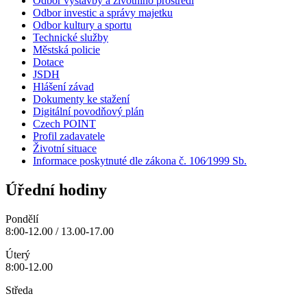
Odbor výstavby a životního prostředí
Odbor investic a správy majetku
Odbor kultury a sportu
Technické služby
Městská policie
Dotace
JSDH
Hlášení závad
Dokumenty ke stažení
Digitální povodňový plán
Czech POINT
Profil zadavatele
Životní situace
Informace poskytnuté dle zákona č. 106⁄1999 Sb.
Úřední hodiny
Pondělí
8:00-12.00 / 13.00-17.00
Úterý
8:00-12.00
Středa