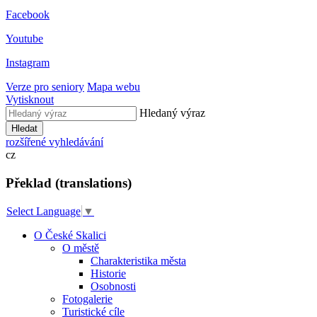
Facebook
Youtube
Instagram
Verze pro seniory
Mapa webu
Vytisknout
Hledaný výraz
Hledat
rozšířené vyhledávání
cz
Překlad (translations)
Select Language
▼
O České Skalici
O městě
Charakteristika města
Historie
Osobnosti
Fotogalerie
Turistické cíle