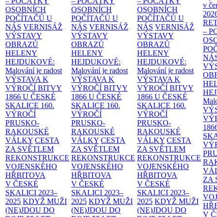
– POČÁTKY
– POČÁTKY
– POČÁTKY
v če
OSOBNÍCH
OSOBNÍCH
OSOBNÍCH
202
POČÍTAČŮ U
POČÍTAČŮ U
POČÍTAČŮ U
RE
NÁS
VERNISÁŽ
NÁS
VERNISÁŽ
NÁS
VERNISÁŽ
– 
VÝSTAVY
VÝSTAVY
VÝSTAVY
OS
OBRAZŮ
OBRAZŮ
OBRAZŮ
PO
HELENY
HELENY
HELENY
NÁ
HEJDUKOVÉ:
HEJDUKOVÉ:
HEJDUKOVÉ:
VÝ
Malování je radost
Malování je radost
Malování je radost
OB
VÝSTAVA K
VÝSTAVA K
VÝSTAVA K
HE
VÝROČÍ BITVY
VÝROČÍ BITVY
VÝROČÍ BITVY
HE
1866 U ČESKÉ
1866 U ČESKÉ
1866 U ČESKÉ
Malo
SKALICE
160.
SKALICE
160.
SKALICE
160.
VÝ
VÝROČÍ
VÝROČÍ
VÝROČÍ
VÝ
PRUSKO-
PRUSKO-
PRUSKO-
186
RAKOUSKÉ
RAKOUSKÉ
RAKOUSKÉ
SK
VÁLKY
CESTA
VÁLKY
CESTA
VÁLKY
CESTA
VÝ
ZA SVĚTLEM
ZA SVĚTLEM
ZA SVĚTLEM
PR
REKONSTRUKCE
REKONSTRUKCE
REKONSTRUKCE
RA
VOJENSKÉHO
VOJENSKÉHO
VOJENSKÉHO
VÁ
HŘBITOVA
HŘBITOVA
HŘBITOVA
ZA
V ČESKÉ
V ČESKÉ
V ČESKÉ
RE
SKALICI 2023–
SKALICI 2023–
SKALICI 2023–
VO
2025
KDYŽ MUŽI
2025
KDYŽ MUŽI
2025
KDYŽ MUŽI
HŘ
(NE)JDOU DO
(NE)JDOU DO
(NE)JDOU DO
V 