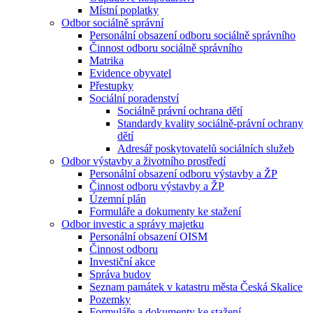
Místní poplatky
Odbor sociálně správní
Personální obsazení odboru sociálně správního
Činnost odboru sociálně správního
Matrika
Evidence obyvatel
Přestupky
Sociální poradenství
Sociálně právní ochrana dětí
Standardy kvality sociálně-právní ochrany
dětí
Adresář poskytovatelů sociálních služeb
Odbor výstavby a životního prostředí
Personální obsazení odboru výstavby a ŽP
Činnost odboru výstavby a ŽP
Územní plán
Formuláře a dokumenty ke stažení
Odbor investic a správy majetku
Personální obsazení OISM
Činnost odboru
Investiční akce
Správa budov
Seznam památek v katastru města Česká Skalice
Pozemky
Formuláře a dokumenty ke stažení