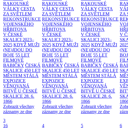
RAKOUSKÉ
RAKOUSKÉ
RAKOUSKÉ
RA
VÁLKY
CESTA
VÁLKY
CESTA
VÁLKY
CESTA
VÁ
ZA SVĚTLEM
ZA SVĚTLEM
ZA SVĚTLEM
ZA
REKONSTRUKCE
REKONSTRUKCE
REKONSTRUKCE
RE
VOJENSKÉHO
VOJENSKÉHO
VOJENSKÉHO
VO
HŘBITOVA
HŘBITOVA
HŘBITOVA
HŘ
V ČESKÉ
V ČESKÉ
V ČESKÉ
V 
SKALICI 2023–
SKALICI 2023–
SKALICI 2023–
SKA
2025
KDYŽ MUŽI
2025
KDYŽ MUŽI
2025
KDYŽ MUŽI
202
(NE)JDOU DO
(NE)JDOU DO
(NE)JDOU DO
(NE
BOJE
55 LET
BOJE
55 LET
BOJE
55 LET
BO
FILMOVÉ
FILMOVÉ
FILMOVÉ
FI
BABIČKY
ČESKÁ
BABIČKY
ČESKÁ
BABIČKY
ČESKÁ
BA
SKALICE 450 LET
SKALICE 450 LET
SKALICE 450 LET
SKA
MĚSTEM
STÁLÁ
MĚSTEM
STÁLÁ
MĚSTEM
STÁLÁ
MĚ
EXPOZICE
EXPOZICE
EXPOZICE
EX
VĚNOVANÁ
VĚNOVANÁ
VĚNOVANÁ
VĚ
BITVĚ U ČESKÉ
BITVĚ U ČESKÉ
BITVĚ U ČESKÉ
BIT
SKALICE 28. 6.
SKALICE 28. 6.
SKALICE 28. 6.
SKA
1866
1866
1866
186
Zobrazit všechny
Zobrazit všechny
Zobrazit všechny
Zobr
záznamy ze dne
záznamy ze dne
záznamy ze dne
zázn
3
16
4
5
6