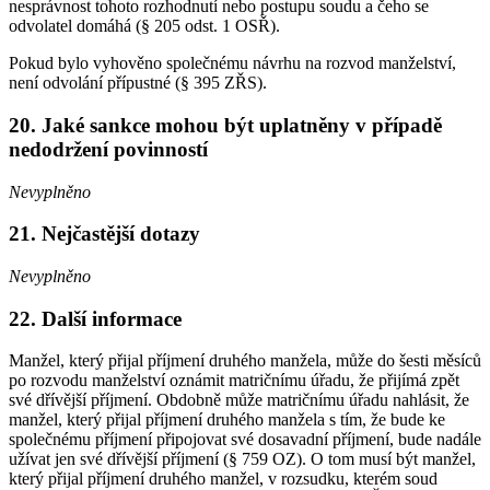
nesprávnost tohoto rozhodnutí nebo postupu soudu a čeho se
odvolatel domáhá (§ 205 odst. 1 OSŘ).
Pokud bylo vyhověno společnému návrhu na rozvod manželství,
není odvolání přípustné (§ 395 ZŘS).
20. Jaké sankce mohou být uplatněny v případě
nedodržení povinností
Nevyplněno
21. Nejčastější dotazy
Nevyplněno
22. Další informace
Manžel, který přijal příjmení druhého manžela, může do šesti měsíců
po rozvodu manželství oznámit matričnímu úřadu, že přijímá zpět
své dřívější příjmení. Obdobně může matričnímu úřadu nahlásit, že
manžel, který přijal příjmení druhého manžela s tím, že bude ke
společnému příjmení připojovat své dosavadní příjmení, bude nadále
užívat jen své dřívější příjmení (§ 759 OZ). O tom musí být manžel,
který přijal příjmení druhého manžel, v rozsudku, kterém soud