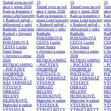
Turisté zvou na své
15
15
15
akce v srpnu 2026
Turisté zvou na své
Turisté zvou na své
Turi
Kam za kopanou v
akce v srpnu 2026
akce v srpnu 2026
akce
srpnu
Letní koncerty
Kam za kopanou v
Kam za kopanou v
Kam
v Rudrově mlýně –
srpnu
Letní koncerty
srpnu
Letní koncerty
srp
občerstvení v srdci
v Rudrově mlýně –
v Rudrově mlýně –
v Ru
Ratibořic
Letní kino
občerstvení v srdci
občerstvení v srdci
obče
Rozkoš v červenci
Ratibořic
Ratibořic
Rati
2026
POHÁDKOVÁ
POHÁDKOVÁ
PO
POHÁDKOVÁ
CESTA
Luxfer
CESTA
Luxfer
CE
CESTA
Luxfer
Open Space
Open Space
Ope
Open Space
v červenci a srpnu
v červenci a srpnu
v če
v červenci a srpnu
2026
2026
202
2026
RETROGAMING
RETROGAMING
RE
RETROGAMING
– POČÁTKY
– POČÁTKY
– 
– POČÁTKY
OSOBNÍCH
OSOBNÍCH
OS
OSOBNÍCH
POČÍTAČŮ U
POČÍTAČŮ U
PO
POČÍTAČŮ U
NÁS
VERNISÁŽ
NÁS
VERNISÁŽ
NÁ
NÁS
VERNISÁŽ
VÝSTAVY
VÝSTAVY
VÝ
VÝSTAVY
OBRAZŮ
OBRAZŮ
OB
OBRAZŮ
HELENY
HELENY
HE
HELENY
HEJDUKOVÉ:
HEJDUKOVÉ:
HE
HEJDUKOVÉ:
Malování je radost
Malování je radost
Malo
Malování je radost
VÝSTAVA K
VÝSTAVA K
VÝ
VÝSTAVA K
VÝROČÍ BITVY
VÝROČÍ BITVY
VÝ