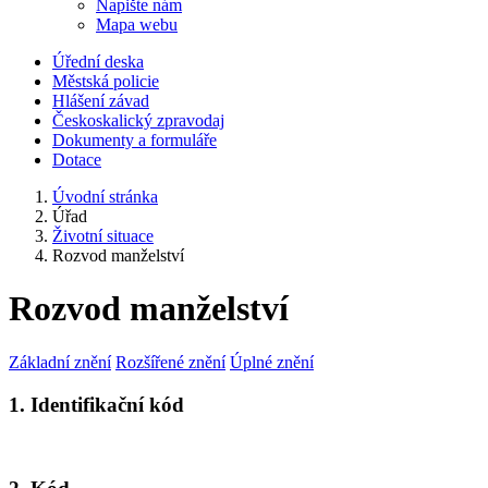
Napište nám
Mapa webu
Úřední deska
Městská policie
Hlášení závad
Českoskalický zpravodaj
Dokumenty a formuláře
Dotace
Úvodní stránka
Úřad
Životní situace
Rozvod manželství
Rozvod manželství
Základní znění
Rozšířené znění
Úplné znění
1. Identifikační kód