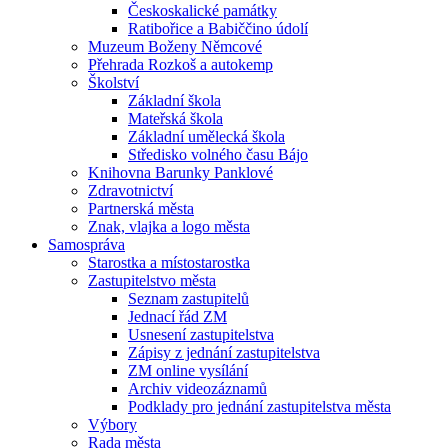
Českoskalické památky
Ratibořice a Babiččino údolí
Muzeum Boženy Němcové
Přehrada Rozkoš a autokemp
Školství
Základní škola
Mateřská škola
Základní umělecká škola
Středisko volného času Bájo
Knihovna Barunky Panklové
Zdravotnictví
Partnerská města
Znak, vlajka a logo města
Samospráva
Starostka a místostarostka
Zastupitelstvo města
Seznam zastupitelů
Jednací řád ZM
Usnesení zastupitelstva
Zápisy z jednání zastupitelstva
ZM online vysílání
Archiv videozáznamů
Podklady pro jednání zastupitelstva města
Výbory
Rada města