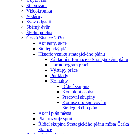
Ubytování
Stravování
Videokronika
Vodárny
Svoz odpadů
Sběrný dvůr
Školní jídelna
Česká Skalice 2030
Aktuality, akce
Strategický plán
Historie vzniku strategického plánu
Základní informace o Strategickém plánu
Harmonogram prací
Výstupy práce
Podklady
Kontakty
Řídicí skupina
Kontaktní osoba
Pracovní skupiny
Komise pro zpracování
Strategického plánu
Akční plán města
Plán rozvoje sportu
Řídící skupina Strategického plánu města Česká
Skalice