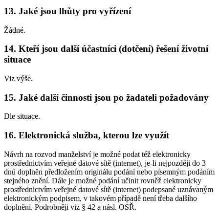
13. Jaké jsou lhůty pro vyřízení
Žádné.
14. Kteří jsou další účastníci (dotčení) řešení životní
situace
Viz výše.
15. Jaké další činnosti jsou po žadateli požadovány
Dle situace.
16. Elektronická služba, kterou lze využít
Návrh na rozvod manželství je možné podat též elektronicky
prostřednictvím veřejné datové sítě (internet), je-li nejpozději do 3
dnů doplněn předložením originálu podání nebo písemným podáním
stejného znění. Dále je možné podání učinit rovněž elektronicky
prostřednictvím veřejné datové sítě (internet) podepsané uznávaným
elektronickým podpisem, v takovém případě není třeba dalšího
doplnění. Podrobněji viz § 42 a násl. OSŘ.