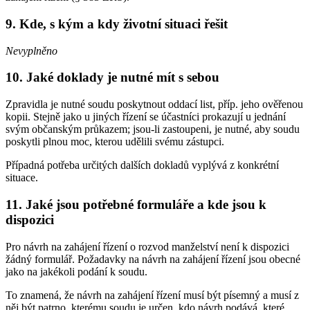
9. Kde, s kým a kdy životní situaci řešit
Nevyplněno
10. Jaké doklady je nutné mít s sebou
Zpravidla je nutné soudu poskytnout oddací list, příp. jeho ověřenou
kopii. Stejně jako u jiných řízení se účastníci prokazují u jednání
svým občanským průkazem; jsou-li zastoupeni, je nutné, aby soudu
poskytli plnou moc, kterou udělili svému zástupci.
Případná potřeba určitých dalších dokladů vyplývá z konkrétní
situace.
11. Jaké jsou potřebné formuláře a kde jsou k
dispozici
Pro návrh na zahájení řízení o rozvod manželství není k dispozici
žádný formulář. Požadavky na návrh na zahájení řízení jsou obecné
jako na jakékoli podání k soudu.
To znamená, že návrh na zahájení řízení musí být písemný a musí z
něj být patrno, kterému soudu je určen, kdo návrh podává, které