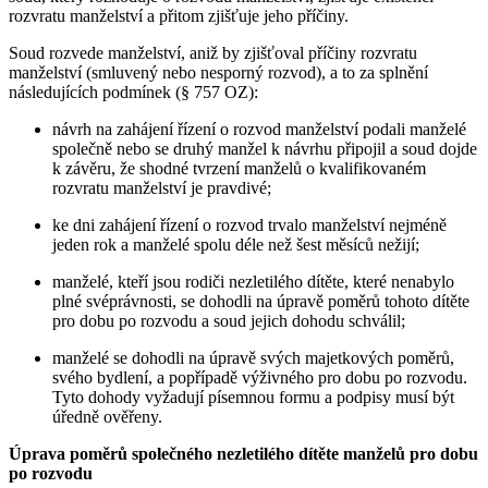
rozvratu manželství a přitom zjišťuje jeho příčiny.
Soud rozvede manželství, aniž by zjišťoval příčiny rozvratu
manželství (smluvený nebo nesporný rozvod), a to za splnění
následujících podmínek (§ 757 OZ):
návrh na zahájení řízení o rozvod manželství podali manželé
společně nebo se druhý manžel k návrhu připojil a soud dojde
k závěru, že shodné tvrzení manželů o kvalifikovaném
rozvratu manželství je pravdivé;
ke dni zahájení řízení o rozvod trvalo manželství nejméně
jeden rok a manželé spolu déle než šest měsíců nežijí;
manželé, kteří jsou rodiči nezletilého dítěte, které nenabylo
plné svéprávnosti, se dohodli na úpravě poměrů tohoto dítěte
pro dobu po rozvodu a soud jejich dohodu schválil;
manželé se dohodli na úpravě svých majetkových poměrů,
svého bydlení, a popřípadě výživného pro dobu po rozvodu.
Tyto dohody vyžadují písemnou formu a podpisy musí být
úředně ověřeny.
Úprava poměrů společného nezletilého dítěte manželů pro dobu
po rozvodu