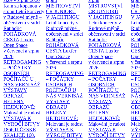
akce v srpnu 2026
srpnu
srpnu
srpn
Kam za kopanou v
MISTROVSTVÍ
MISTROVSTVÍ
MI
srpnu
Letní koncerty
ČR JUNIORŮ
ČR JUNIORŮ
ČR 
v Rudrově mlýně –
V JACHTINGU
V JACHTINGU
V 
občerstvení v srdci
Letní koncerty v
Letní koncerty v
Letn
Ratibořic
Rudrově mlýně –
Rudrově mlýně –
Rud
POHÁDKOVÁ
občerstvení v srdci
občerstvení v srdci
obče
CESTA
Luxfer
Ratibořic
Ratibořic
Rati
Open Space
POHÁDKOVÁ
POHÁDKOVÁ
PO
v červenci a srpnu
CESTA
Luxfer
CESTA
Luxfer
CE
2026
Open Space
Open Space
Ope
RETROGAMING
v červenci a srpnu
v červenci a srpnu
v če
– POČÁTKY
2026
2026
202
OSOBNÍCH
RETROGAMING
RETROGAMING
RE
POČÍTAČŮ U
– POČÁTKY
– POČÁTKY
– 
NÁS
VERNISÁŽ
OSOBNÍCH
OSOBNÍCH
OS
VÝSTAVY
POČÍTAČŮ U
POČÍTAČŮ U
PO
OBRAZŮ
NÁS
VERNISÁŽ
NÁS
VERNISÁŽ
NÁ
HELENY
VÝSTAVY
VÝSTAVY
VÝ
HEJDUKOVÉ:
OBRAZŮ
OBRAZŮ
OB
Malování je radost
HELENY
HELENY
HE
VÝSTAVA K
HEJDUKOVÉ:
HEJDUKOVÉ:
HE
VÝROČÍ BITVY
Malování je radost
Malování je radost
Malo
1866 U ČESKÉ
VÝSTAVA K
VÝSTAVA K
VÝ
SKALICE
160.
VÝROČÍ BITVY
VÝROČÍ BITVY
VÝ