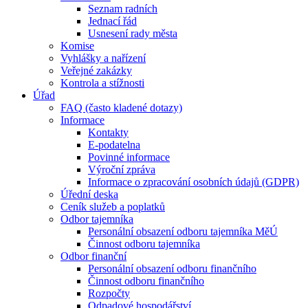
Seznam radních
Jednací řád
Usnesení rady města
Komise
Vyhlášky a nařízení
Veřejné zakázky
Kontrola a stížnosti
Úřad
FAQ (často kladené dotazy)
Informace
Kontakty
E-podatelna
Povinné informace
Výroční zpráva
Informace o zpracování osobních údajů (GDPR)
Úřední deska
Ceník služeb a poplatků
Odbor tajemníka
Personální obsazení odboru tajemníka MěÚ
Činnost odboru tajemníka
Odbor finanční
Personální obsazení odboru finančního
Činnost odboru finančního
Rozpočty
Odpadové hospodářství