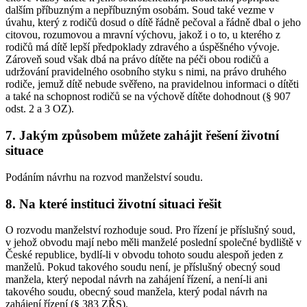
dalším příbuzným a nepříbuzným osobám. Soud také vezme v
úvahu, který z rodičů dosud o dítě řádně pečoval a řádně dbal o jeho
citovou, rozumovou a mravní výchovu, jakož i o to, u kterého z
rodičů má dítě lepší předpoklady zdravého a úspěšného vývoje.
Zároveň soud však dbá na právo dítěte na péči obou rodičů a
udržování pravidelného osobního styku s nimi, na právo druhého
rodiče, jemuž dítě nebude svěřeno, na pravidelnou informaci o dítěti
a také na schopnost rodičů se na výchově dítěte dohodnout (§ 907
odst. 2 a 3 OZ).
7. Jakým způsobem můžete zahájit řešení životní
situace
Podáním návrhu na rozvod manželství soudu.
8. Na které instituci životní situaci řešit
O rozvodu manželství rozhoduje soud. Pro řízení je příslušný soud,
v jehož obvodu mají nebo měli manželé poslední společné bydliště v
České republice, bydlí-li v obvodu tohoto soudu alespoň jeden z
manželů. Pokud takového soudu není, je příslušný obecný soud
manžela, který nepodal návrh na zahájení řízení, a není-li ani
takového soudu, obecný soud manžela, který podal návrh na
zahájení řízení (§ 383 ZŘS).