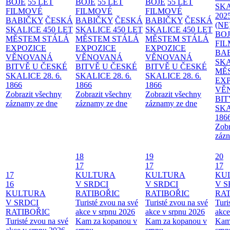
BOJE
55 LET
BOJE
55 LET
BOJE
55 LET
SKA
FILMOVÉ
FILMOVÉ
FILMOVÉ
202
BABIČKY
ČESKÁ
BABIČKY
ČESKÁ
BABIČKY
ČESKÁ
(NE
SKALICE 450 LET
SKALICE 450 LET
SKALICE 450 LET
BO
MĚSTEM
STÁLÁ
MĚSTEM
STÁLÁ
MĚSTEM
STÁLÁ
FI
EXPOZICE
EXPOZICE
EXPOZICE
BA
VĚNOVANÁ
VĚNOVANÁ
VĚNOVANÁ
SKA
BITVĚ U ČESKÉ
BITVĚ U ČESKÉ
BITVĚ U ČESKÉ
MĚ
SKALICE 28. 6.
SKALICE 28. 6.
SKALICE 28. 6.
EX
1866
1866
1866
VĚ
Zobrazit všechny
Zobrazit všechny
Zobrazit všechny
BIT
záznamy ze dne
záznamy ze dne
záznamy ze dne
SKA
186
Zobr
zázn
18
19
20
17
17
17
17
KULTURA
KULTURA
KU
16
V SRDCI
V SRDCI
V S
KULTURA
RATIBOŘIC
RATIBOŘIC
RAT
V SRDCI
Turisté zvou na své
Turisté zvou na své
Turi
RATIBOŘIC
akce v srpnu 2026
akce v srpnu 2026
akce
Turisté zvou na své
Kam za kopanou v
Kam za kopanou v
Kam