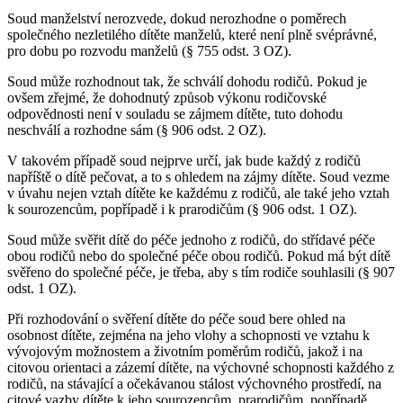
Soud manželství nerozvede, dokud nerozhodne o poměrech
společného nezletilého dítěte manželů, které není plně svéprávné,
pro dobu po rozvodu manželů (§ 755 odst. 3 OZ).
Soud může rozhodnout tak, že schválí dohodu rodičů. Pokud je
ovšem zřejmé, že dohodnutý způsob výkonu rodičovské
odpovědnosti není v souladu se zájmem dítěte, tuto dohodu
neschválí a rozhodne sám (§ 906 odst. 2 OZ).
V takovém případě soud nejprve určí, jak bude každý z rodičů
napříště o dítě pečovat, a to s ohledem na zájmy dítěte. Soud vezme
v úvahu nejen vztah dítěte ke každému z rodičů, ale také jeho vztah
k sourozencům, popřípadě i k prarodičům (§ 906 odst. 1 OZ).
Soud může svěřit dítě do péče jednoho z rodičů, do střídavé péče
obou rodičů nebo do společné péče obou rodičů. Pokud má být dítě
svěřeno do společné péče, je třeba, aby s tím rodiče souhlasili (§ 907
odst. 1 OZ).
Při rozhodování o svěření dítěte do péče soud bere ohled na
osobnost dítěte, zejména na jeho vlohy a schopnosti ve vztahu k
vývojovým možnostem a životním poměrům rodičů, jakož i na
citovou orientaci a zázemí dítěte, na výchovné schopnosti každého z
rodičů, na stávající a očekávanou stálost výchovného prostředí, na
citové vazby dítěte k jeho sourozencům, prarodičům, popřípadě