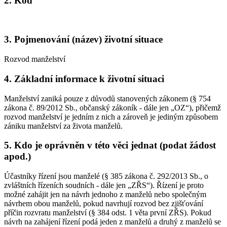
2. Kód
3. Pojmenování (název) životní situace
Rozvod manželství
4. Základní informace k životní situaci
Manželství zaniká pouze z důvodů stanovených zákonem (§ 754
zákona č. 89/2012 Sb., občanský zákoník - dále jen „OZ“), přičemž
rozvod manželství je jedním z nich a zároveň je jediným způsobem
zániku manželství za života manželů.
5. Kdo je oprávněn v této věci jednat (podat žádost
apod.)
Účastníky řízení jsou manželé (§ 385 zákona č. 292/2013 Sb., o
zvláštních řízeních soudních - dále jen „ZŘS“). Řízení je proto
možné zahájit jen na návrh jednoho z manželů nebo společným
návrhem obou manželů, pokud navrhují rozvod bez zjišťování
příčin rozvratu manželství (§ 384 odst. 1 věta první ZŘS). Pokud
návrh na zahájení řízení podá jeden z manželů a druhý z manželů se