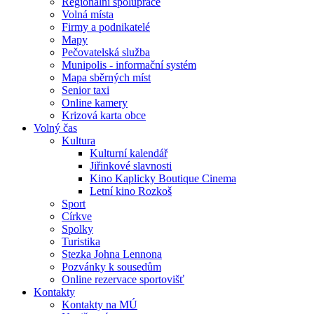
Regionální spolupráce
Volná místa
Firmy a podnikatelé
Mapy
Pečovatelská služba
Munipolis - informační systém
Mapa sběrných míst
Senior taxi
Online kamery
Krizová karta obce
Volný čas
Kultura
Kulturní kalendář
Jiřinkové slavnosti
Kino Kaplicky Boutique Cinema
Letní kino Rozkoš
Sport
Církve
Spolky
Turistika
Stezka Johna Lennona
Pozvánky k sousedům
Online rezervace sportovišť
Kontakty
Kontakty na MÚ