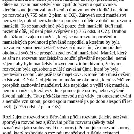
dítěte na trvání manželství soud zjistí dotazem u opatrovníka,
kterého soud jmenoval pro řízení o úpravu poměru k dítěti na dobu
po rozvodu (§ 755 odst. 2 písm. a) OZ). Zároveň soud manželství
nerozvede, dokud nerozhodne o poměrech dítěte v době po rozvodu
manželů. To se samozřejmě týká pouze těch manželů, kteří mají
nezletilé dítě, jež není plně svéprávné (§ 755 odst. 3 OZ). Druhou
překážkou je zájem manžela, který se na rozvratu porušením
manželských povinností převážně nepodílel a kterému by byla
rozvodem způsobena zvlášť závažná újma s tím, že mimořádné
okolnosti svědčí ve prospěch zachování manželství. Manžel, který
se sám na rozvratu manželského soužití převážně nepodílel, nemá
zájem, aby bylo manželství rozvedeno z toho důvodu, že by mu
rozvodem byla způsobena zvlášť závažná újma, která by byla
především osobní, ale jistě také majetková. Kromě toho musí ovšem
existovat ještě další objektivní mimořádné okolnosti, které svědčí ve
prospěch zachování manželství. Jde například o vyšší věk manžela,
nemoc manžela, která vyžaduje pomoc jiné osoby, nebo zvýšené
životní náklady. Tato překážka rozvodu má vždy jen omezené trvání
a nemůže vzniknout, pokud spolu manželé již po dobu alespoň tří let
nežijí (§ 755 odst. 2 písm. OZ).
Rozlišujeme rozvod se zjišťováním příčin rozvratu (laicky nazýván
sporný) a rozvod bez zjišťování příčin rozvratu (někdy také
označován jako smluvený či nesporný). Pokud jde o rozvod sporný,
soud, který rozhoduje o rozvodu manželství, zjišťuje existenci