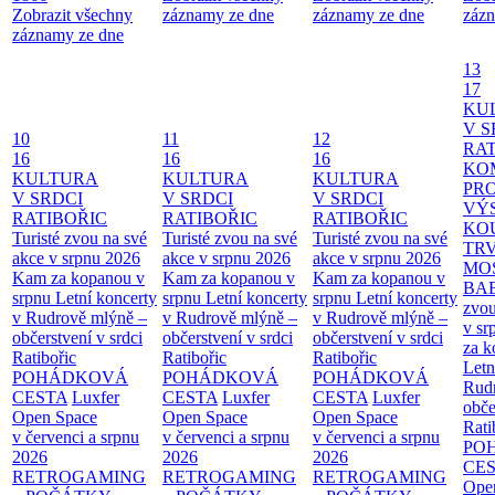
Zobrazit všechny
záznamy ze dne
záznamy ze dne
zázn
záznamy ze dne
13
17
KU
V S
10
11
12
RAT
16
16
16
KO
KULTURA
KULTURA
KULTURA
PR
V SRDCI
V SRDCI
V SRDCI
VÝ
RATIBOŘIC
RATIBOŘIC
RATIBOŘIC
KO
Turisté zvou na své
Turisté zvou na své
Turisté zvou na své
TR
akce v srpnu 2026
akce v srpnu 2026
akce v srpnu 2026
MO
Kam za kopanou v
Kam za kopanou v
Kam za kopanou v
BA
srpnu
Letní koncerty
srpnu
Letní koncerty
srpnu
Letní koncerty
zvou
v Rudrově mlýně –
v Rudrově mlýně –
v Rudrově mlýně –
v sr
občerstvení v srdci
občerstvení v srdci
občerstvení v srdci
za k
Ratibořic
Ratibořic
Ratibořic
Letn
POHÁDKOVÁ
POHÁDKOVÁ
POHÁDKOVÁ
Rud
CESTA
Luxfer
CESTA
Luxfer
CESTA
Luxfer
obče
Open Space
Open Space
Open Space
Rati
v červenci a srpnu
v červenci a srpnu
v červenci a srpnu
PO
2026
2026
2026
CE
RETROGAMING
RETROGAMING
RETROGAMING
Ope