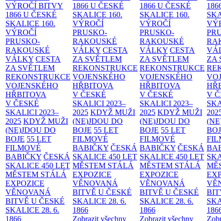
VÝROČÍ BITVY
1866 U ČESKÉ
1866 U ČESKÉ
186
1866 U ČESKÉ
SKALICE
160.
SKALICE
160.
SK
SKALICE
160.
VÝROČÍ
VÝROČÍ
VÝ
VÝROČÍ
PRUSKO-
PRUSKO-
PR
PRUSKO-
RAKOUSKÉ
RAKOUSKÉ
RA
RAKOUSKÉ
VÁLKY
CESTA
VÁLKY
CESTA
VÁ
VÁLKY
CESTA
ZA SVĚTLEM
ZA SVĚTLEM
ZA
ZA SVĚTLEM
REKONSTRUKCE
REKONSTRUKCE
RE
REKONSTRUKCE
VOJENSKÉHO
VOJENSKÉHO
VO
VOJENSKÉHO
HŘBITOVA
HŘBITOVA
HŘ
HŘBITOVA
V ČESKÉ
V ČESKÉ
V 
V ČESKÉ
SKALICI 2023–
SKALICI 2023–
SKA
SKALICI 2023–
2025
KDYŽ MUŽI
2025
KDYŽ MUŽI
202
2025
KDYŽ MUŽI
(NE)JDOU DO
(NE)JDOU DO
(NE
(NE)JDOU DO
BOJE
55 LET
BOJE
55 LET
BO
BOJE
55 LET
FILMOVÉ
FILMOVÉ
FI
FILMOVÉ
BABIČKY
ČESKÁ
BABIČKY
ČESKÁ
BA
BABIČKY
ČESKÁ
SKALICE 450 LET
SKALICE 450 LET
SKA
SKALICE 450 LET
MĚSTEM
STÁLÁ
MĚSTEM
STÁLÁ
MĚ
MĚSTEM
STÁLÁ
EXPOZICE
EXPOZICE
EX
EXPOZICE
VĚNOVANÁ
VĚNOVANÁ
VĚ
VĚNOVANÁ
BITVĚ U ČESKÉ
BITVĚ U ČESKÉ
BIT
BITVĚ U ČESKÉ
SKALICE 28. 6.
SKALICE 28. 6.
SKA
SKALICE 28. 6.
1866
1866
186
1866
Zobrazit všechny
Zobrazit všechny
Zobr