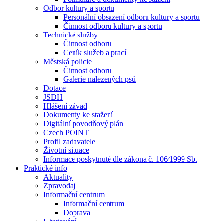
Odbor kultury a sportu
Personální obsazení odboru kultury a sportu
Činnost odboru kultury a sportu
Technické služby
Činnost odboru
Ceník služeb a prací
Městská policie
Činnost odboru
Galerie nalezených psů
Dotace
JSDH
Hlášení závad
Dokumenty ke stažení
Digitální povodňový plán
Czech POINT
Profil zadavatele
Životní situace
Informace poskytnuté dle zákona č. 106⁄1999 Sb.
Praktické info
Aktuality
Zpravodaj
Informační centrum
Informační centrum
Doprava