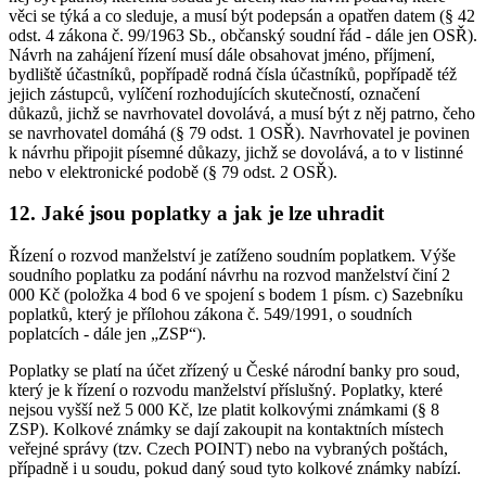
věci se týká a co sleduje, a musí být podepsán a opatřen datem (§ 42
odst. 4 zákona č. 99/1963 Sb., občanský soudní řád - dále jen OSŘ).
Návrh na zahájení řízení musí dále obsahovat jméno, příjmení,
bydliště účastníků, popřípadě rodná čísla účastníků, popřípadě též
jejich zástupců, vylíčení rozhodujících skutečností, označení
důkazů, jichž se navrhovatel dovolává, a musí být z něj patrno, čeho
se navrhovatel domáhá (§ 79 odst. 1 OSŘ). Navrhovatel je povinen
k návrhu připojit písemné důkazy, jichž se dovolává, a to v listinné
nebo v elektronické podobě (§ 79 odst. 2 OSŘ).
12. Jaké jsou poplatky a jak je lze uhradit
Řízení o rozvod manželství je zatíženo soudním poplatkem. Výše
soudního poplatku za podání návrhu na rozvod manželství činí 2
000 Kč (položka 4 bod 6 ve spojení s bodem 1 písm. c) Sazebníku
poplatků, který je přílohou zákona č. 549/1991, o soudních
poplatcích - dále jen „ZSP“).
Poplatky se platí na účet zřízený u České národní banky pro soud,
který je k řízení o rozvodu manželství příslušný. Poplatky, které
nejsou vyšší než 5 000 Kč, lze platit kolkovými známkami (§ 8
ZSP). Kolkové známky se dají zakoupit na kontaktních místech
veřejné správy (tzv. Czech POINT) nebo na vybraných poštách,
případně i u soudu, pokud daný soud tyto kolkové známky nabízí.