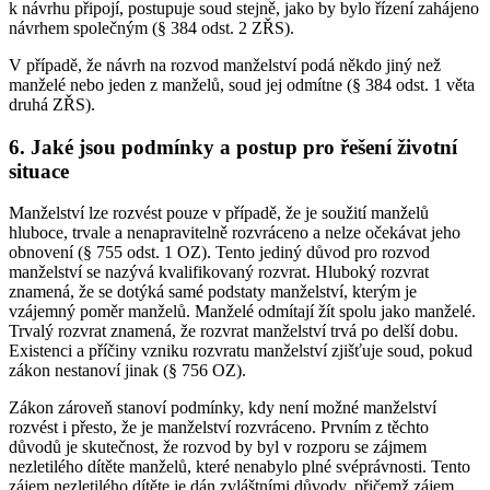
k návrhu připojí, postupuje soud stejně, jako by bylo řízení zahájeno
návrhem společným (§ 384 odst. 2 ZŘS).
V případě, že návrh na rozvod manželství podá někdo jiný než
manželé nebo jeden z manželů, soud jej odmítne (§ 384 odst. 1 věta
druhá ZŘS).
6. Jaké jsou podmínky a postup pro řešení životní
situace
Manželství lze rozvést pouze v případě, že je soužití manželů
hluboce, trvale a nenapravitelně rozvráceno a nelze očekávat jeho
obnovení (§ 755 odst. 1 OZ). Tento jediný důvod pro rozvod
manželství se nazývá kvalifikovaný rozvrat. Hluboký rozvrat
znamená, že se dotýká samé podstaty manželství, kterým je
vzájemný poměr manželů. Manželé odmítají žít spolu jako manželé.
Trvalý rozvrat znamená, že rozvrat manželství trvá po delší dobu.
Existenci a příčiny vzniku rozvratu manželství zjišťuje soud, pokud
zákon nestanoví jinak (§ 756 OZ).
Zákon zároveň stanoví podmínky, kdy není možné manželství
rozvést i přesto, že je manželství rozvráceno. Prvním z těchto
důvodů je skutečnost, že rozvod by byl v rozporu se zájmem
nezletilého dítěte manželů, které nenabylo plné svéprávnosti. Tento
zájem nezletilého dítěte je dán zvláštními důvody, přičemž zájem