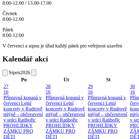
8:00-12.00 / 13.00-17.00
Čtvrtek
8:00-12.00
Pátek
8:00-12:00
V červenci a srpnu je úřad každý pátek pro veřejnost uzavřen
Kalendář akcí
Srpen
2026
Po
Út
St
27
28
29
30
16
16
16
16
Přípravná kopaná v
Přípravná kopaná v
Přípravná kopaná v
Příp
červenci
Letní
červenci
Letní
červenci
Letní
červ
koncerty v Rudrově
koncerty v Rudrově
koncerty v Rudrově
konc
mlýně – občerstvení
mlýně – občerstvení
mlýně – občerstvení
mlýn
v srdci Ratibořic
v srdci Ratibořic
v srdci Ratibořic
v sr
PROHLÍDKY
PROHLÍDKY
PROHLÍDKY
PR
ZÁMKU PRO
ZÁMKU PRO
ZÁMKU PRO
ZÁ
DĚTI
DĚTI
DĚTI
DĚT