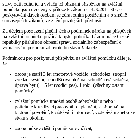
stavy odůvodňující a vylučující přiznání příspěvku na zvláštní
pomůcku jsou uvedeny v příloze k zákonu č. 329/2011 Sb., o
poskytování dávek osobám se zdravotním postižením a o změně
souvisejících zákonů, ve znění pozdějších předpisů.
Za účelem posouzení plnění těchto podmínek nároku na příspěvek
na zvláštní pomůcku požádá krajská pobočka Úřadu práce České
republiky příslušnou okresní správu sociálního zabezpečení o
vypracování posudku zdravotního stavu žadatele.
Podmínkou pro poskytnutí příspěvku na zvláštní pomůcku dále je,
že:
osoba je starší 3 let (motorové vozidlo, schodolez, stropní
zvedací systém, schodišťová plošina, schodišťová sedačka,
úprava bytu), 15 let (vodicí pes), 1 roku (všechny ostatní
pomůcky),
zvláštní pomůcka umožní osobě sebeobsluhu nebo ji
potřebuje k realizaci pracovního uplatnění, k přípravě na
budoucí povolání, k získávání informací, vzdělávání anebo ke
styku s okolím,
osoba může zvláštní pomůcku využívat,