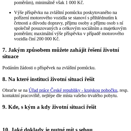
poměrům), minimálně však 1 000 Kč.
Výše příspěvku na zvláštní pomůcku poskytovaného na
pořízení motorového vozidla se stanoví s přihlédnutím k
četnosti a důvodu dopravy, příjmu osoby a příjmu osob s ní
společně posuzovaných a celkovým sociálním a majetkovým
poměrům; maximální výše příspěvku v případě motorového
vozidla činí 200 000 Kč.
7. Jakým způsobem můžete zahájit řešení životní
situace
Podáním žádosti o příspěvek na zvláštní pomůcku.
8. Na které instituci životní situaci řešit
Obraťte se na
Úřad práce České republiky - krajskou pobočku
, resp.
kontaktní pracoviště, nejlépe dle místa vašeho trvalého pobytu.
9. Kde, s kým a kdy životní situaci řešit
10. Jaké doklady je nutné mít s sebou