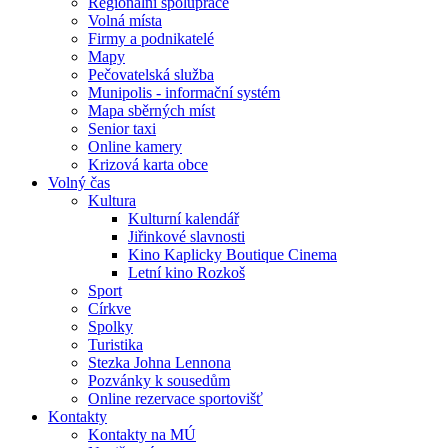
Regionální spolupráce
Volná místa
Firmy a podnikatelé
Mapy
Pečovatelská služba
Munipolis - informační systém
Mapa sběrných míst
Senior taxi
Online kamery
Krizová karta obce
Volný čas
Kultura
Kulturní kalendář
Jiřinkové slavnosti
Kino Kaplicky Boutique Cinema
Letní kino Rozkoš
Sport
Církve
Spolky
Turistika
Stezka Johna Lennona
Pozvánky k sousedům
Online rezervace sportovišť
Kontakty
Kontakty na MÚ