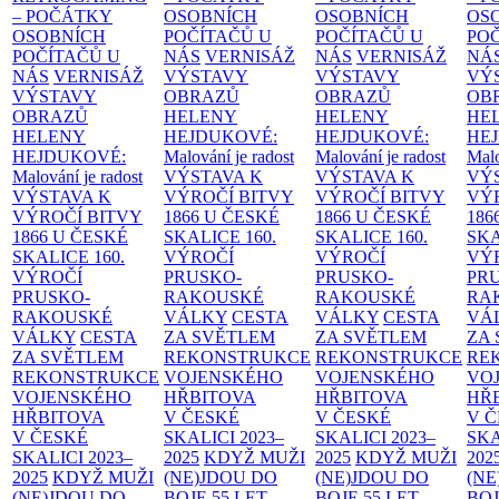
– POČÁTKY
OSOBNÍCH
OSOBNÍCH
OS
OSOBNÍCH
POČÍTAČŮ U
POČÍTAČŮ U
PO
POČÍTAČŮ U
NÁS
VERNISÁŽ
NÁS
VERNISÁŽ
NÁ
NÁS
VERNISÁŽ
VÝSTAVY
VÝSTAVY
VÝ
VÝSTAVY
OBRAZŮ
OBRAZŮ
OB
OBRAZŮ
HELENY
HELENY
HE
HELENY
HEJDUKOVÉ:
HEJDUKOVÉ:
HE
HEJDUKOVÉ:
Malování je radost
Malování je radost
Malo
Malování je radost
VÝSTAVA K
VÝSTAVA K
VÝ
VÝSTAVA K
VÝROČÍ BITVY
VÝROČÍ BITVY
VÝ
VÝROČÍ BITVY
1866 U ČESKÉ
1866 U ČESKÉ
186
1866 U ČESKÉ
SKALICE
160.
SKALICE
160.
SK
SKALICE
160.
VÝROČÍ
VÝROČÍ
VÝ
VÝROČÍ
PRUSKO-
PRUSKO-
PR
PRUSKO-
RAKOUSKÉ
RAKOUSKÉ
RA
RAKOUSKÉ
VÁLKY
CESTA
VÁLKY
CESTA
VÁ
VÁLKY
CESTA
ZA SVĚTLEM
ZA SVĚTLEM
ZA
ZA SVĚTLEM
REKONSTRUKCE
REKONSTRUKCE
RE
REKONSTRUKCE
VOJENSKÉHO
VOJENSKÉHO
VO
VOJENSKÉHO
HŘBITOVA
HŘBITOVA
HŘ
HŘBITOVA
V ČESKÉ
V ČESKÉ
V 
V ČESKÉ
SKALICI 2023–
SKALICI 2023–
SKA
SKALICI 2023–
2025
KDYŽ MUŽI
2025
KDYŽ MUŽI
202
2025
KDYŽ MUŽI
(NE)JDOU DO
(NE)JDOU DO
(NE
(NE)JDOU DO
BOJE
55 LET
BOJE
55 LET
BO