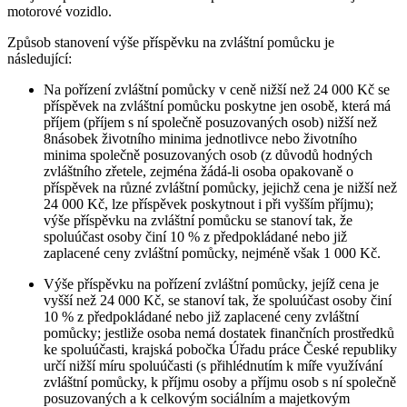
motorové vozidlo.
Způsob stanovení výše příspěvku na zvláštní pomůcku je
následující:
Na pořízení zvláštní pomůcky v ceně nižší než 24 000 Kč se
příspěvek na zvláštní pomůcku poskytne jen osobě, která má
příjem (příjem s ní společně posuzovaných osob) nižší než
8násobek životního minima jednotlivce nebo životního
minima společně posuzovaných osob (z důvodů hodných
zvláštního zřetele, zejména žádá-li osoba opakovaně o
příspěvek na různé zvláštní pomůcky, jejichž cena je nižší než
24 000 Kč, lze příspěvek poskytnout i při vyšším příjmu);
výše příspěvku na zvláštní pomůcku se stanoví tak, že
spoluúčast osoby činí 10 % z předpokládané nebo již
zaplacené ceny zvláštní pomůcky, nejméně však 1 000 Kč.
Výše příspěvku na pořízení zvláštní pomůcky, jejíž cena je
vyšší než 24 000 Kč, se stanoví tak, že spoluúčast osoby činí
10 % z předpokládané nebo již zaplacené ceny zvláštní
pomůcky; jestliže osoba nemá dostatek finančních prostředků
ke spoluúčasti, krajská pobočka Úřadu práce České republiky
určí nižší míru spoluúčasti (s přihlédnutím k míře využívání
zvláštní pomůcky, k příjmu osoby a příjmu osob s ní společně
posuzovaných a k celkovým sociálním a majetkovým