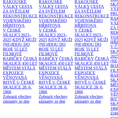
RAKOUSKÉ
RAKOUSKÉ
RAKOUSKÉ
SK
VÁLKY
CESTA
VÁLKY
CESTA
VÁLKY
CESTA
VÝ
ZA SVĚTLEM
ZA SVĚTLEM
ZA SVĚTLEM
PR
REKONSTRUKCE
REKONSTRUKCE
REKONSTRUKCE
RA
VOJENSKÉHO
VOJENSKÉHO
VOJENSKÉHO
VÁ
HŘBITOVA
HŘBITOVA
HŘBITOVA
ZA
V ČESKÉ
V ČESKÉ
V ČESKÉ
RE
SKALICI 2023–
SKALICI 2023–
SKALICI 2023–
VO
2025
KDYŽ MUŽI
2025
KDYŽ MUŽI
2025
KDYŽ MUŽI
HŘ
(NE)JDOU DO
(NE)JDOU DO
(NE)JDOU DO
V 
BOJE
55 LET
BOJE
55 LET
BOJE
55 LET
SKA
FILMOVÉ
FILMOVÉ
FILMOVÉ
202
BABIČKY
ČESKÁ
BABIČKY
ČESKÁ
BABIČKY
ČESKÁ
(NE
SKALICE 450 LET
SKALICE 450 LET
SKALICE 450 LET
BO
MĚSTEM
STÁLÁ
MĚSTEM
STÁLÁ
MĚSTEM
STÁLÁ
FI
EXPOZICE
EXPOZICE
EXPOZICE
BA
VĚNOVANÁ
VĚNOVANÁ
VĚNOVANÁ
SKA
BITVĚ U ČESKÉ
BITVĚ U ČESKÉ
BITVĚ U ČESKÉ
MĚ
SKALICE 28. 6.
SKALICE 28. 6.
SKALICE 28. 6.
EX
1866
1866
1866
VĚ
Zobrazit všechny
Zobrazit všechny
Zobrazit všechny
BIT
záznamy ze dne
záznamy ze dne
záznamy ze dne
SKA
186
Zobr
zázn