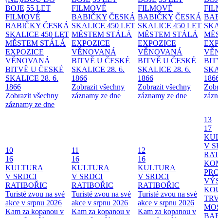
BOJE
55 LET
FILMOVÉ
FILMOVÉ
FI
FILMOVÉ
BABIČKY
ČESKÁ
BABIČKY
ČESKÁ
BA
BABIČKY
ČESKÁ
SKALICE 450 LET
SKALICE 450 LET
SKA
SKALICE 450 LET
MĚSTEM
STÁLÁ
MĚSTEM
STÁLÁ
MĚ
MĚSTEM
STÁLÁ
EXPOZICE
EXPOZICE
EX
EXPOZICE
VĚNOVANÁ
VĚNOVANÁ
VĚ
VĚNOVANÁ
BITVĚ U ČESKÉ
BITVĚ U ČESKÉ
BIT
BITVĚ U ČESKÉ
SKALICE 28. 6.
SKALICE 28. 6.
SKA
SKALICE 28. 6.
1866
1866
186
1866
Zobrazit všechny
Zobrazit všechny
Zobr
Zobrazit všechny
záznamy ze dne
záznamy ze dne
zázn
záznamy ze dne
13
17
KU
V S
10
11
12
RAT
16
16
16
KO
KULTURA
KULTURA
KULTURA
PR
V SRDCI
V SRDCI
V SRDCI
VÝ
RATIBOŘIC
RATIBOŘIC
RATIBOŘIC
KO
Turisté zvou na své
Turisté zvou na své
Turisté zvou na své
TR
akce v srpnu 2026
akce v srpnu 2026
akce v srpnu 2026
MO
Kam za kopanou v
Kam za kopanou v
Kam za kopanou v
BA