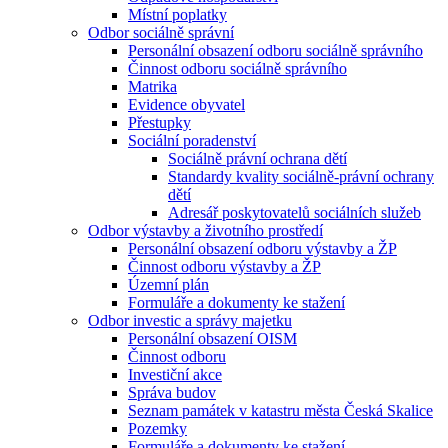
Místní poplatky
Odbor sociálně správní
Personální obsazení odboru sociálně správního
Činnost odboru sociálně správního
Matrika
Evidence obyvatel
Přestupky
Sociální poradenství
Sociálně právní ochrana dětí
Standardy kvality sociálně-právní ochrany
dětí
Adresář poskytovatelů sociálních služeb
Odbor výstavby a životního prostředí
Personální obsazení odboru výstavby a ŽP
Činnost odboru výstavby a ŽP
Územní plán
Formuláře a dokumenty ke stažení
Odbor investic a správy majetku
Personální obsazení OISM
Činnost odboru
Investiční akce
Správa budov
Seznam památek v katastru města Česká Skalice
Pozemky
Formuláře a dokumenty ke stažení