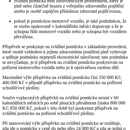
zvláštní pomůcka není zdravotnickým prostředkem, který je
plně nebo částečně hrazen z veřejného zdravotního pojištění
anebo je osobě zapůjčen příslušnou zdravotní pojišťovnou,
pokud je pomůckou motorové vozidlo, je také podmínkou, že
se osoba opakovaně v kalendářním měsíci dopravuje a že je
schopna řídit motorové vozidlo nebo je schopna být vozidlem
převážena.
Příspěvek se poskytuje na zvláštní pomůcku v základním provedení,
které osobě vzhledem k jejímu zdravotnímu postižení plně vyhovuje
a splňuje podmínku nejmenší ekonomické náročnosti; tato podmínka
se nevyžaduje, je-li příspěvek na zvláštní pomůcku poskytován na
pořízení motorového vozidla nebo je-li oprávněnou osobou dítě.
Maximální výše příspěvku na zvláštní pomůcku činí 350 000 Kč;
400 000 Kč v případě příspěvku na zvláštní pomůcku na pořízení
schodišťové plošiny.
Součet vyplacených příspěvků na zvláštní pomůcku nesmí v 60
kalendářních měsících po sobě jdoucích přesáhnout částku 800 000
Kč; 850 000 Kč, pokud v této době byl poskytnut příspěvek na
zvláštní pomůcku na pořízení schodišťové plošiny.
Při stanovování výše příspěvku na zvláštní pomůcku se rozlišuje,
zda jde o pomůcku v ceně do nebo přes 24 000 Kč a zda se jedná o