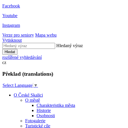
Facebook
Youtube
Instagram
Verze pro seniory
Mapa webu
Vytisknout
Hledaný výraz
Hledat
rozšířené vyhledávání
cz
Překlad (translations)
Select Language
▼
O České Skalici
O městě
Charakteristika města
Historie
Osobnosti
Fotogalerie
Turistické cíle