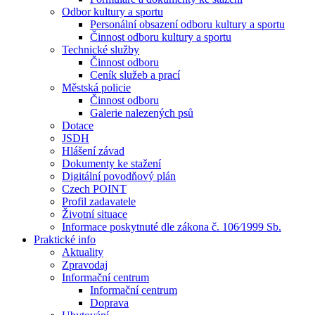
Odbor kultury a sportu
Personální obsazení odboru kultury a sportu
Činnost odboru kultury a sportu
Technické služby
Činnost odboru
Ceník služeb a prací
Městská policie
Činnost odboru
Galerie nalezených psů
Dotace
JSDH
Hlášení závad
Dokumenty ke stažení
Digitální povodňový plán
Czech POINT
Profil zadavatele
Životní situace
Informace poskytnuté dle zákona č. 106⁄1999 Sb.
Praktické info
Aktuality
Zpravodaj
Informační centrum
Informační centrum
Doprava