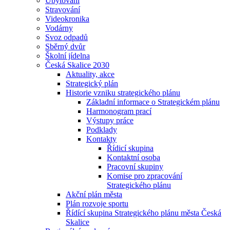
Ubytování
Stravování
Videokronika
Vodárny
Svoz odpadů
Sběrný dvůr
Školní jídelna
Česká Skalice 2030
Aktuality, akce
Strategický plán
Historie vzniku strategického plánu
Základní informace o Strategickém plánu
Harmonogram prací
Výstupy práce
Podklady
Kontakty
Řídicí skupina
Kontaktní osoba
Pracovní skupiny
Komise pro zpracování
Strategického plánu
Akční plán města
Plán rozvoje sportu
Řídící skupina Strategického plánu města Česká
Skalice