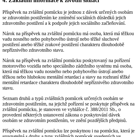
4. Základní informace k životní situaci
Příspěvek na zvláštní pomůcku je jednou z dávek určených osobám
se zdravotním postižením ke zmírnění sociálních důsledků jejich
zdravotního postižení a k podpoře jejich sociálního začleňování.
Nárok na příspěvek na zvláštní pomůcku má osoba, která má těžkou
vadu nosného nebo pohybového ústrojí nebo těžké sluchové
postižení anebo těžké zrakové postižení charakteru dlouhodobě
nepříznivého zdravotního stavu.
Nárok na příspěvek na zvláštní pomůcku poskytovaný na pořízení
motorového vozidla nebo speciálního zádržního systému má osoba,
která má těžkou vadu nosného nebo pohybového ústrojí anebo
těžkou nebo hlubokou mentální retardaci a stavy na rozhraní těžké
mentální retardace charakteru dlouhodobě nepříznivého zdravotního
stavu.
Seznam druhů a typů zvláštních pomůcek určených osobám se
zdravotním postižením, na jejichž pořízení se poskytuje příspěvek na
zvláštní pomůcku, je stanoven ve vyhlášce č. 388/2011 Sb., o
provedení některých ustanovení zákona o poskytování dávek
osobám se zdravotním postižením, ve znění pozdějších předpisů.
Příspěvek na zvláštní pomůcku lze poskytnou i na pomůcku, která je
srovnatelná s druhy a typy zvláštních pomůcek uvedených ve