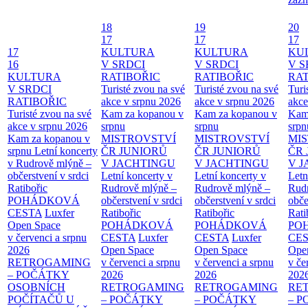
18
19
20
17
17
17
17
KULTURA
KULTURA
KU
16
V SRDCI
V SRDCI
V S
KULTURA
RATIBOŘIC
RATIBOŘIC
RAT
V SRDCI
Turisté zvou na své
Turisté zvou na své
Turi
RATIBOŘIC
akce v srpnu 2026
akce v srpnu 2026
akce
Turisté zvou na své
Kam za kopanou v
Kam za kopanou v
Kam
akce v srpnu 2026
srpnu
srpnu
srpn
Kam za kopanou v
MISTROVSTVÍ
MISTROVSTVÍ
MI
srpnu
Letní koncerty
ČR JUNIORŮ
ČR JUNIORŮ
ČR 
v Rudrově mlýně –
V JACHTINGU
V JACHTINGU
V 
občerstvení v srdci
Letní koncerty v
Letní koncerty v
Letn
Ratibořic
Rudrově mlýně –
Rudrově mlýně –
Rud
POHÁDKOVÁ
občerstvení v srdci
občerstvení v srdci
obče
CESTA
Luxfer
Ratibořic
Ratibořic
Rati
Open Space
POHÁDKOVÁ
POHÁDKOVÁ
PO
v červenci a srpnu
CESTA
Luxfer
CESTA
Luxfer
CE
2026
Open Space
Open Space
Ope
RETROGAMING
v červenci a srpnu
v červenci a srpnu
v če
– POČÁTKY
2026
2026
202
OSOBNÍCH
RETROGAMING
RETROGAMING
RE
POČÍTAČŮ U
– POČÁTKY
– POČÁTKY
– 