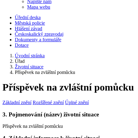
Napište nám
Mapa webu
Úřední deska
Městská policie
Hlášení závad
Českoskalický zpravodaj
Dokumenty a formuláře
Dotace
Úvodní stránka
Úřad
Životní situace
Příspěvek na zvláštní pomůcku
Příspěvek na zvláštní pomůcku
Základní znění
Rozšířené znění
Úplné znění
3. Pojmenování (název) životní situace
Příspěvek na zvláštní pomůcku