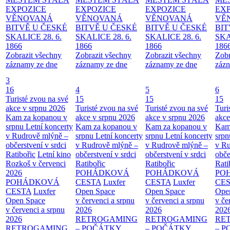
EXPOZICE
EXPOZICE
EXPOZICE
EX
VĚNOVANÁ
VĚNOVANÁ
VĚNOVANÁ
VĚ
BITVĚ U ČESKÉ
BITVĚ U ČESKÉ
BITVĚ U ČESKÉ
BIT
SKALICE 28. 6.
SKALICE 28. 6.
SKALICE 28. 6.
SKA
1866
1866
1866
186
Zobrazit všechny
Zobrazit všechny
Zobrazit všechny
Zobr
záznamy ze dne
záznamy ze dne
záznamy ze dne
zázn
3
16
4
5
6
Turisté zvou na své
15
15
15
akce v srpnu 2026
Turisté zvou na své
Turisté zvou na své
Turi
Kam za kopanou v
akce v srpnu 2026
akce v srpnu 2026
akce
srpnu
Letní koncerty
Kam za kopanou v
Kam za kopanou v
Kam
v Rudrově mlýně –
srpnu
Letní koncerty
srpnu
Letní koncerty
srp
občerstvení v srdci
v Rudrově mlýně –
v Rudrově mlýně –
v Ru
Ratibořic
Letní kino
občerstvení v srdci
občerstvení v srdci
obče
Rozkoš v červenci
Ratibořic
Ratibořic
Rati
2026
POHÁDKOVÁ
POHÁDKOVÁ
PO
POHÁDKOVÁ
CESTA
Luxfer
CESTA
Luxfer
CE
CESTA
Luxfer
Open Space
Open Space
Ope
Open Space
v červenci a srpnu
v červenci a srpnu
v če
v červenci a srpnu
2026
2026
202
2026
RETROGAMING
RETROGAMING
RE
RETROGAMING
– POČÁTKY
– POČÁTKY
– 