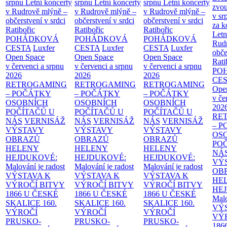
srpnu
Letní koncerty
srpnu
Letní koncerty
srpnu
Letní koncerty
zvou
v Rudrově mlýně –
v Rudrově mlýně –
v Rudrově mlýně –
v sr
občerstvení v srdci
občerstvení v srdci
občerstvení v srdci
za k
Ratibořic
Ratibořic
Ratibořic
Letn
POHÁDKOVÁ
POHÁDKOVÁ
POHÁDKOVÁ
Rud
CESTA
Luxfer
CESTA
Luxfer
CESTA
Luxfer
obče
Open Space
Open Space
Open Space
Rati
v červenci a srpnu
v červenci a srpnu
v červenci a srpnu
PO
2026
2026
2026
CE
RETROGAMING
RETROGAMING
RETROGAMING
Ope
– POČÁTKY
– POČÁTKY
– POČÁTKY
v če
OSOBNÍCH
OSOBNÍCH
OSOBNÍCH
202
POČÍTAČŮ U
POČÍTAČŮ U
POČÍTAČŮ U
RE
NÁS
VERNISÁŽ
NÁS
VERNISÁŽ
NÁS
VERNISÁŽ
– 
VÝSTAVY
VÝSTAVY
VÝSTAVY
OS
OBRAZŮ
OBRAZŮ
OBRAZŮ
PO
HELENY
HELENY
HELENY
NÁ
HEJDUKOVÉ:
HEJDUKOVÉ:
HEJDUKOVÉ:
VÝ
Malování je radost
Malování je radost
Malování je radost
OB
VÝSTAVA K
VÝSTAVA K
VÝSTAVA K
HE
VÝROČÍ BITVY
VÝROČÍ BITVY
VÝROČÍ BITVY
HE
1866 U ČESKÉ
1866 U ČESKÉ
1866 U ČESKÉ
Malo
SKALICE
160.
SKALICE
160.
SKALICE
160.
VÝ
VÝROČÍ
VÝROČÍ
VÝROČÍ
VÝ
PRUSKO-
PRUSKO-
PRUSKO-
186