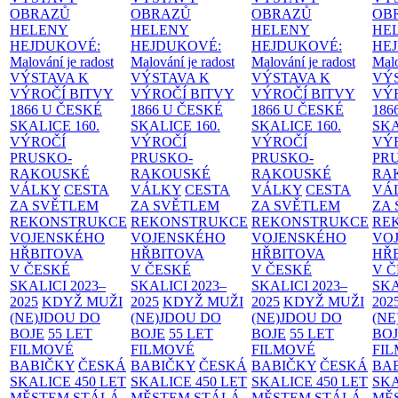
OBRAZŮ
OBRAZŮ
OBRAZŮ
OB
HELENY
HELENY
HELENY
HE
HEJDUKOVÉ:
HEJDUKOVÉ:
HEJDUKOVÉ:
HE
Malování je radost
Malování je radost
Malování je radost
Malo
VÝSTAVA K
VÝSTAVA K
VÝSTAVA K
VÝ
VÝROČÍ BITVY
VÝROČÍ BITVY
VÝROČÍ BITVY
VÝ
1866 U ČESKÉ
1866 U ČESKÉ
1866 U ČESKÉ
186
SKALICE
160.
SKALICE
160.
SKALICE
160.
SK
VÝROČÍ
VÝROČÍ
VÝROČÍ
VÝ
PRUSKO-
PRUSKO-
PRUSKO-
PR
RAKOUSKÉ
RAKOUSKÉ
RAKOUSKÉ
RA
VÁLKY
CESTA
VÁLKY
CESTA
VÁLKY
CESTA
VÁ
ZA SVĚTLEM
ZA SVĚTLEM
ZA SVĚTLEM
ZA
REKONSTRUKCE
REKONSTRUKCE
REKONSTRUKCE
RE
VOJENSKÉHO
VOJENSKÉHO
VOJENSKÉHO
VO
HŘBITOVA
HŘBITOVA
HŘBITOVA
HŘ
V ČESKÉ
V ČESKÉ
V ČESKÉ
V 
SKALICI 2023–
SKALICI 2023–
SKALICI 2023–
SKA
2025
KDYŽ MUŽI
2025
KDYŽ MUŽI
2025
KDYŽ MUŽI
202
(NE)JDOU DO
(NE)JDOU DO
(NE)JDOU DO
(NE
BOJE
55 LET
BOJE
55 LET
BOJE
55 LET
BO
FILMOVÉ
FILMOVÉ
FILMOVÉ
FI
BABIČKY
ČESKÁ
BABIČKY
ČESKÁ
BABIČKY
ČESKÁ
BA
SKALICE 450 LET
SKALICE 450 LET
SKALICE 450 LET
SKA
MĚSTEM
STÁLÁ
MĚSTEM
STÁLÁ
MĚSTEM
STÁLÁ
MĚ