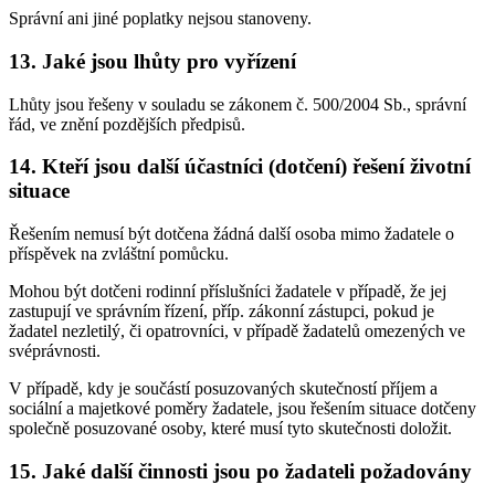
Správní ani jiné poplatky nejsou stanoveny.
13. Jaké jsou lhůty pro vyřízení
Lhůty jsou řešeny v souladu se zákonem č. 500/2004 Sb., správní
řád, ve znění pozdějších předpisů.
14. Kteří jsou další účastníci (dotčení) řešení životní
situace
Řešením nemusí být dotčena žádná další osoba mimo žadatele o
příspěvek na zvláštní pomůcku.
Mohou být dotčeni rodinní příslušníci žadatele v případě, že jej
zastupují ve správním řízení, příp. zákonní zástupci, pokud je
žadatel nezletilý, či opatrovníci, v případě žadatelů omezených ve
svéprávnosti.
V případě, kdy je součástí posuzovaných skutečností příjem a
sociální a majetkové poměry žadatele, jsou řešením situace dotčeny
společně posuzované osoby, které musí tyto skutečnosti doložit.
15. Jaké další činnosti jsou po žadateli požadovány