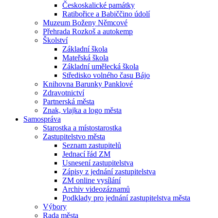
Českoskalické památky
Ratibořice a Babiččino údolí
Muzeum Boženy Němcové
Přehrada Rozkoš a autokemp
Školství
Základní škola
Mateřská škola
Základní umělecká škola
Středisko volného času Bájo
Knihovna Barunky Panklové
Zdravotnictví
Partnerská města
Znak, vlajka a logo města
Samospráva
Starostka a místostarostka
Zastupitelstvo města
Seznam zastupitelů
Jednací řád ZM
Usnesení zastupitelstva
Zápisy z jednání zastupitelstva
ZM online vysílání
Archiv videozáznamů
Podklady pro jednání zastupitelstva města
Výbory
Rada města