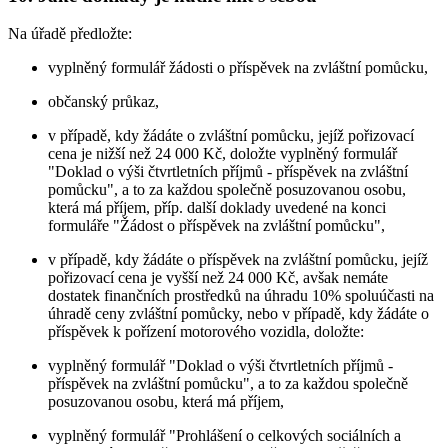
Na úřadě předložte:
vyplněný formulář žádosti o příspěvek na zvláštní pomůcku,
občanský průkaz,
v případě, kdy žádáte o zvláštní pomůcku, jejíž pořizovací
cena je nižší než 24 000 Kč, doložte vyplněný formulář
"Doklad o výši čtvrtletních příjmů - příspěvek na zvláštní
pomůcku", a to za každou společně posuzovanou osobu,
která má příjem, příp. další doklady uvedené na konci
formuláře "Žádost o příspěvek na zvláštní pomůcku",
v případě, kdy žádáte o příspěvek na zvláštní pomůcku, jejíž
pořizovací cena je vyšší než 24 000 Kč, avšak nemáte
dostatek finančních prostředků na úhradu 10% spoluúčasti na
úhradě ceny zvláštní pomůcky, nebo v případě, kdy žádáte o
příspěvek k pořízení motorového vozidla, doložte:
vyplněný formulář "Doklad o výši čtvrtletních příjmů -
příspěvek na zvláštní pomůcku", a to za každou společně
posuzovanou osobu, která má příjem,
vyplněný formulář "Prohlášení o celkových sociálních a