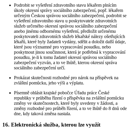
Podrobit se vyšetření zdravotního stavu lékařem plnícím
úkoly okresní správy sociálního zabezpečení, popř. lékařem
určeným Českou správou sociálního zabezpečení, podrobit se
vyšetření zdravotního stavu u poskytovatele zdravotních
služeb určeného okresní správou sociálního zabezpečení
anebo jinému odbornému vyšetření, předložit určenému
poskytovateli zdravotních služeb lékařské nálezy ošetřujících
lékařů, které byly žadateli vydány, sdělit a doložit další údaje,
které jsou významné pro vypracování posudku, nebo
poskytnout jinou součinnost, která je potřebná k vypracování
posudku, je-li k tomu žadatel okresní správou sociálního
zabezpečení vyzván, a to ve lhůtě, kterou okresní správa
sociálního zabezpečení určí.
Prokázat skutečnosti rozhodné pro nárok na příspěvek na
zvláštní pomůcku, jeho výši a výplatu.
Písemně ohlásit krajské pobočce Úřadu práce České
republiky v průběhu řízení o příspěvku na zvláštní pomůcku
změny ve skutečnostech, které byly uvedeny v žádosti, a
změny rozhodné pro průběh řízení, a to ve lhůtě do 8 dnů ode
dne, kdy taková změna nastala.
16. Elektronická služba, kterou lze využít