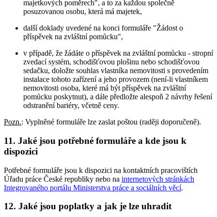
majetkových poměrech", a to za každou společně
posuzovanou osobu, která má majetek,
další doklady uvedené na konci formuláře "Žádost o
příspěvek na zvláštní pomůcku",
v případě, že žádáte o příspěvek na zvláštní pomůcku - stropní
zvedací systém, schodišťovou plošinu nebo schodišťovou
sedačku, doložte souhlas vlastníka nemovitosti s provedením
instalace tohoto zařízení a jeho provozem (není-li vlastníkem
nemovitosti osoba, které má být příspěvek na zvláštní
pomůcku poskytnut), a dále předložte alespoň 2 návrhy řešení
odstranění bariéry, včetně ceny.
Pozn.
: Vyplněné formuláře lze zaslat poštou (raději doporučeně).
11. Jaké jsou potřebné formuláře a kde jsou k
dispozici
Potřebné formuláře jsou k dispozici na kontaktních pracovištích
Úřadu práce České republiky nebo na
internetových stránkách
Integrovaného portálu Ministerstva práce a sociálních věcí
.
12. Jaké jsou poplatky a jak je lze uhradit