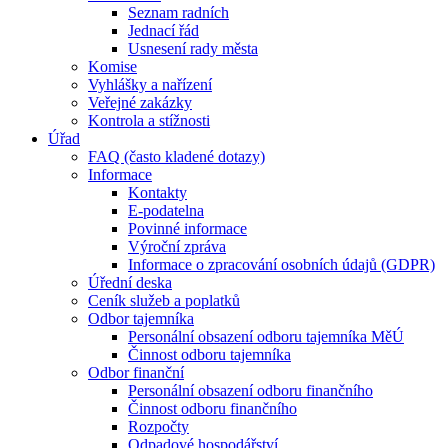
Seznam radních
Jednací řád
Usnesení rady města
Komise
Vyhlášky a nařízení
Veřejné zakázky
Kontrola a stížnosti
Úřad
FAQ (často kladené dotazy)
Informace
Kontakty
E-podatelna
Povinné informace
Výroční zpráva
Informace o zpracování osobních údajů (GDPR)
Úřední deska
Ceník služeb a poplatků
Odbor tajemníka
Personální obsazení odboru tajemníka MěÚ
Činnost odboru tajemníka
Odbor finanční
Personální obsazení odboru finančního
Činnost odboru finančního
Rozpočty
Odpadové hospodářství