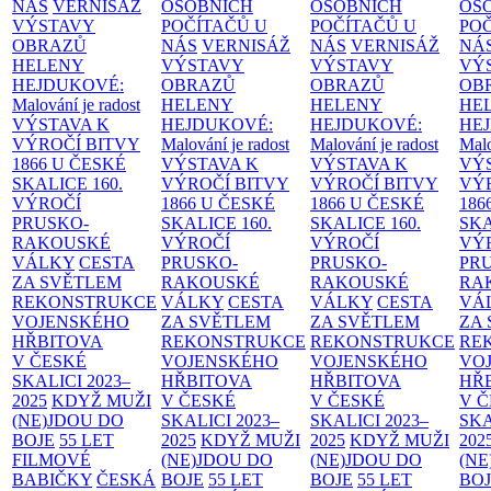
NÁS
VERNISÁŽ
OSOBNÍCH
OSOBNÍCH
OS
VÝSTAVY
POČÍTAČŮ U
POČÍTAČŮ U
PO
OBRAZŮ
NÁS
VERNISÁŽ
NÁS
VERNISÁŽ
NÁ
HELENY
VÝSTAVY
VÝSTAVY
VÝ
HEJDUKOVÉ:
OBRAZŮ
OBRAZŮ
OB
Malování je radost
HELENY
HELENY
HE
VÝSTAVA K
HEJDUKOVÉ:
HEJDUKOVÉ:
HE
VÝROČÍ BITVY
Malování je radost
Malování je radost
Malo
1866 U ČESKÉ
VÝSTAVA K
VÝSTAVA K
VÝ
SKALICE
160.
VÝROČÍ BITVY
VÝROČÍ BITVY
VÝ
VÝROČÍ
1866 U ČESKÉ
1866 U ČESKÉ
186
PRUSKO-
SKALICE
160.
SKALICE
160.
SK
RAKOUSKÉ
VÝROČÍ
VÝROČÍ
VÝ
VÁLKY
CESTA
PRUSKO-
PRUSKO-
PR
ZA SVĚTLEM
RAKOUSKÉ
RAKOUSKÉ
RA
REKONSTRUKCE
VÁLKY
CESTA
VÁLKY
CESTA
VÁ
VOJENSKÉHO
ZA SVĚTLEM
ZA SVĚTLEM
ZA
HŘBITOVA
REKONSTRUKCE
REKONSTRUKCE
RE
V ČESKÉ
VOJENSKÉHO
VOJENSKÉHO
VO
SKALICI 2023–
HŘBITOVA
HŘBITOVA
HŘ
2025
KDYŽ MUŽI
V ČESKÉ
V ČESKÉ
V 
(NE)JDOU DO
SKALICI 2023–
SKALICI 2023–
SKA
BOJE
55 LET
2025
KDYŽ MUŽI
2025
KDYŽ MUŽI
202
FILMOVÉ
(NE)JDOU DO
(NE)JDOU DO
(NE
BABIČKY
ČESKÁ
BOJE
55 LET
BOJE
55 LET
BO