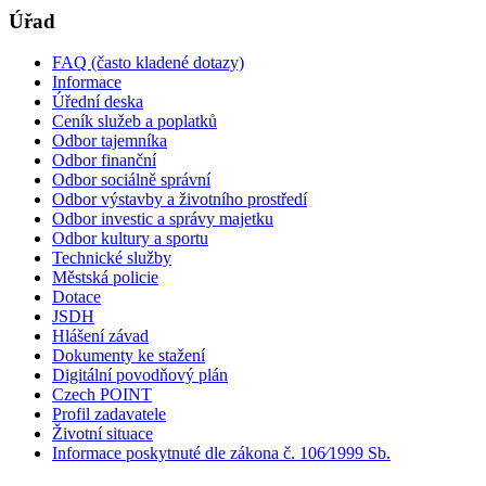
Úřad
FAQ (často kladené dotazy)
Informace
Úřední deska
Ceník služeb a poplatků
Odbor tajemníka
Odbor finanční
Odbor sociálně správní
Odbor výstavby a životního prostředí
Odbor investic a správy majetku
Odbor kultury a sportu
Technické služby
Městská policie
Dotace
JSDH
Hlášení závad
Dokumenty ke stažení
Digitální povodňový plán
Czech POINT
Profil zadavatele
Životní situace
Informace poskytnuté dle zákona č. 106⁄1999 Sb.