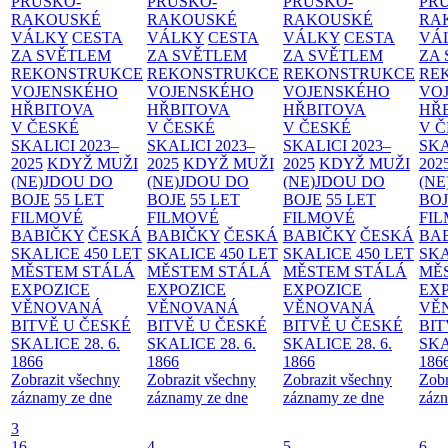
PRUSKO-
PRUSKO-
PRUSKO-
PR
RAKOUSKÉ
RAKOUSKÉ
RAKOUSKÉ
RA
VÁLKY
CESTA
VÁLKY
CESTA
VÁLKY
CESTA
VÁ
ZA SVĚTLEM
ZA SVĚTLEM
ZA SVĚTLEM
ZA
REKONSTRUKCE
REKONSTRUKCE
REKONSTRUKCE
RE
VOJENSKÉHO
VOJENSKÉHO
VOJENSKÉHO
VO
HŘBITOVA
HŘBITOVA
HŘBITOVA
HŘ
V ČESKÉ
V ČESKÉ
V ČESKÉ
V 
SKALICI 2023–
SKALICI 2023–
SKALICI 2023–
SKA
2025
KDYŽ MUŽI
2025
KDYŽ MUŽI
2025
KDYŽ MUŽI
202
(NE)JDOU DO
(NE)JDOU DO
(NE)JDOU DO
(NE
BOJE
55 LET
BOJE
55 LET
BOJE
55 LET
BO
FILMOVÉ
FILMOVÉ
FILMOVÉ
FI
BABIČKY
ČESKÁ
BABIČKY
ČESKÁ
BABIČKY
ČESKÁ
BA
SKALICE 450 LET
SKALICE 450 LET
SKALICE 450 LET
SKA
MĚSTEM
STÁLÁ
MĚSTEM
STÁLÁ
MĚSTEM
STÁLÁ
MĚ
EXPOZICE
EXPOZICE
EXPOZICE
EX
VĚNOVANÁ
VĚNOVANÁ
VĚNOVANÁ
VĚ
BITVĚ U ČESKÉ
BITVĚ U ČESKÉ
BITVĚ U ČESKÉ
BIT
SKALICE 28. 6.
SKALICE 28. 6.
SKALICE 28. 6.
SKA
1866
1866
1866
186
Zobrazit všechny
Zobrazit všechny
Zobrazit všechny
Zobr
záznamy ze dne
záznamy ze dne
záznamy ze dne
zázn
3
16
4
5
6