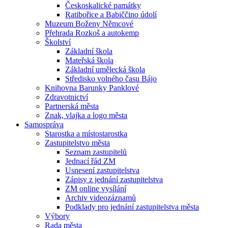
Českoskalické památky
Ratibořice a Babiččino údolí
Muzeum Boženy Němcové
Přehrada Rozkoš a autokemp
Školství
Základní škola
Mateřská škola
Základní umělecká škola
Středisko volného času Bájo
Knihovna Barunky Panklové
Zdravotnictví
Partnerská města
Znak, vlajka a logo města
Samospráva
Starostka a místostarostka
Zastupitelstvo města
Seznam zastupitelů
Jednací řád ZM
Usnesení zastupitelstva
Zápisy z jednání zastupitelstva
ZM online vysílání
Archiv videozáznamů
Podklady pro jednání zastupitelstva města
Výbory
Rada města