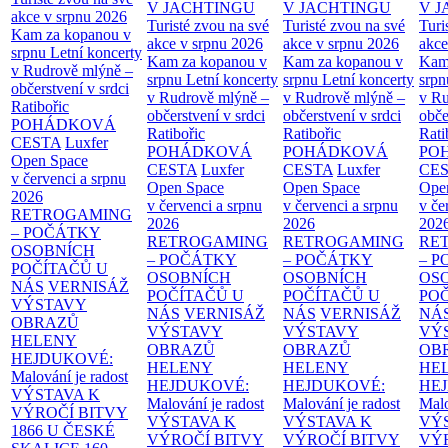
V JACHTINGU
V JACHTINGU
V 
akce v srpnu 2026
Turisté zvou na své
Turisté zvou na své
Turi
Kam za kopanou v
akce v srpnu 2026
akce v srpnu 2026
akce
srpnu
Letní koncerty
Kam za kopanou v
Kam za kopanou v
Kam
v Rudrově mlýně –
srpnu
Letní koncerty
srpnu
Letní koncerty
srp
občerstvení v srdci
v Rudrově mlýně –
v Rudrově mlýně –
v Ru
Ratibořic
občerstvení v srdci
občerstvení v srdci
obče
POHÁDKOVÁ
Ratibořic
Ratibořic
Rati
CESTA
Luxfer
POHÁDKOVÁ
POHÁDKOVÁ
PO
Open Space
CESTA
Luxfer
CESTA
Luxfer
CE
v červenci a srpnu
Open Space
Open Space
Ope
2026
v červenci a srpnu
v červenci a srpnu
v če
RETROGAMING
2026
2026
202
– POČÁTKY
RETROGAMING
RETROGAMING
RE
OSOBNÍCH
– POČÁTKY
– POČÁTKY
– 
POČÍTAČŮ U
OSOBNÍCH
OSOBNÍCH
OS
NÁS
VERNISÁŽ
POČÍTAČŮ U
POČÍTAČŮ U
PO
VÝSTAVY
NÁS
VERNISÁŽ
NÁS
VERNISÁŽ
NÁ
OBRAZŮ
VÝSTAVY
VÝSTAVY
VÝ
HELENY
OBRAZŮ
OBRAZŮ
OB
HEJDUKOVÉ:
HELENY
HELENY
HE
Malování je radost
HEJDUKOVÉ:
HEJDUKOVÉ:
HE
VÝSTAVA K
Malování je radost
Malování je radost
Malo
VÝROČÍ BITVY
VÝSTAVA K
VÝSTAVA K
VÝ
1866 U ČESKÉ
VÝROČÍ BITVY
VÝROČÍ BITVY
VÝ