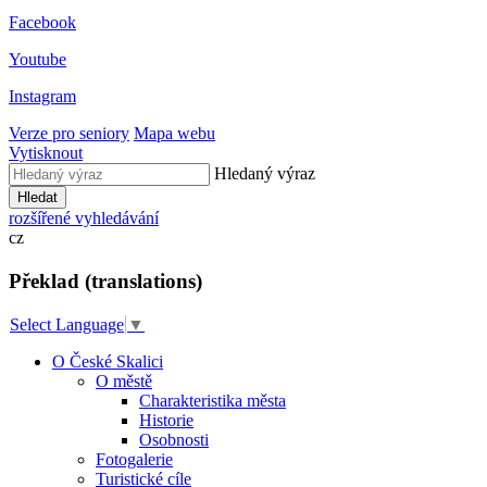
Facebook
Youtube
Instagram
Verze pro seniory
Mapa webu
Vytisknout
Hledaný výraz
Hledat
rozšířené vyhledávání
cz
Překlad (translations)
Select Language
▼
O České Skalici
O městě
Charakteristika města
Historie
Osobnosti
Fotogalerie
Turistické cíle