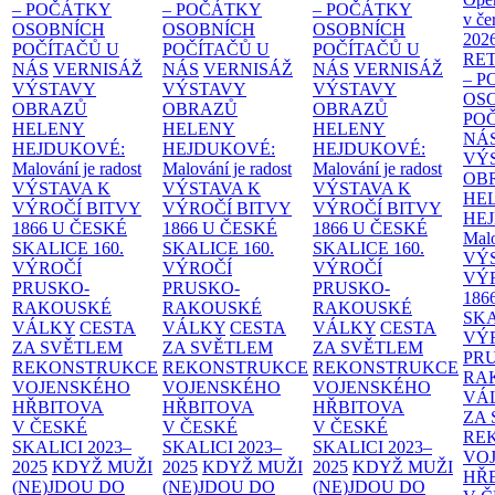
– POČÁTKY
– POČÁTKY
– POČÁTKY
v če
OSOBNÍCH
OSOBNÍCH
OSOBNÍCH
202
POČÍTAČŮ U
POČÍTAČŮ U
POČÍTAČŮ U
RE
NÁS
VERNISÁŽ
NÁS
VERNISÁŽ
NÁS
VERNISÁŽ
– 
VÝSTAVY
VÝSTAVY
VÝSTAVY
OS
OBRAZŮ
OBRAZŮ
OBRAZŮ
PO
HELENY
HELENY
HELENY
NÁ
HEJDUKOVÉ:
HEJDUKOVÉ:
HEJDUKOVÉ:
VÝ
Malování je radost
Malování je radost
Malování je radost
OB
VÝSTAVA K
VÝSTAVA K
VÝSTAVA K
HE
VÝROČÍ BITVY
VÝROČÍ BITVY
VÝROČÍ BITVY
HE
1866 U ČESKÉ
1866 U ČESKÉ
1866 U ČESKÉ
Malo
SKALICE
160.
SKALICE
160.
SKALICE
160.
VÝ
VÝROČÍ
VÝROČÍ
VÝROČÍ
VÝ
PRUSKO-
PRUSKO-
PRUSKO-
186
RAKOUSKÉ
RAKOUSKÉ
RAKOUSKÉ
SK
VÁLKY
CESTA
VÁLKY
CESTA
VÁLKY
CESTA
VÝ
ZA SVĚTLEM
ZA SVĚTLEM
ZA SVĚTLEM
PR
REKONSTRUKCE
REKONSTRUKCE
REKONSTRUKCE
RA
VOJENSKÉHO
VOJENSKÉHO
VOJENSKÉHO
VÁ
HŘBITOVA
HŘBITOVA
HŘBITOVA
ZA
V ČESKÉ
V ČESKÉ
V ČESKÉ
RE
SKALICI 2023–
SKALICI 2023–
SKALICI 2023–
VO
2025
KDYŽ MUŽI
2025
KDYŽ MUŽI
2025
KDYŽ MUŽI
HŘ
(NE)JDOU DO
(NE)JDOU DO
(NE)JDOU DO