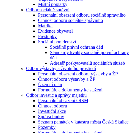
Místní poplatky
Odbor sociálně správní
Personální obsazení odboru sociálně správního
Činnost odboru sociálně správního
Matrika
Evidence obyvatel
Přestupky
Sociální poradenství
Sociálně právní ochrana dětí
Standardy kvality sociálně-právní ochrany
dětí
Adresář poskytovatelů sociálních služeb
Odbor výstavby a životního prostředí
Personální obsazení odboru výstavby a ŽP
Činnost odboru výstavby a ŽP
Územní plán
Formuláře a dokumenty ke stažení
Odbor investic a správy majetku
Personální obsazení OISM
Činnost odboru
Investiční akce
Správa budov
Seznam památek v katastru města Česká Skalice
Pozemky
Formuláře a dokumenty ke stažení