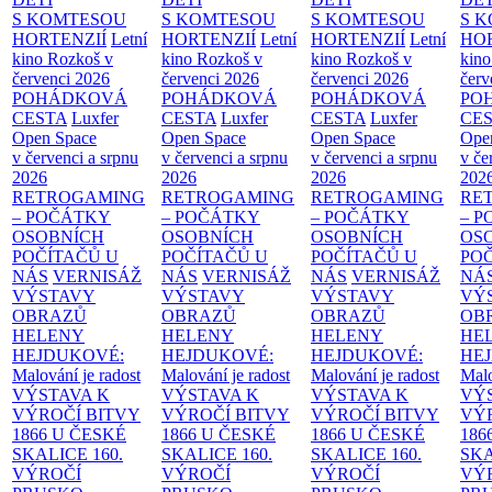
S KOMTESOU
S KOMTESOU
S KOMTESOU
S 
HORTENZIÍ
Letní
HORTENZIÍ
Letní
HORTENZIÍ
Letní
HOR
kino Rozkoš v
kino Rozkoš v
kino Rozkoš v
kino
červenci 2026
červenci 2026
červenci 2026
červ
POHÁDKOVÁ
POHÁDKOVÁ
POHÁDKOVÁ
PO
CESTA
Luxfer
CESTA
Luxfer
CESTA
Luxfer
CE
Open Space
Open Space
Open Space
Ope
v červenci a srpnu
v červenci a srpnu
v červenci a srpnu
v če
2026
2026
2026
202
RETROGAMING
RETROGAMING
RETROGAMING
RE
– POČÁTKY
– POČÁTKY
– POČÁTKY
– 
OSOBNÍCH
OSOBNÍCH
OSOBNÍCH
OS
POČÍTAČŮ U
POČÍTAČŮ U
POČÍTAČŮ U
PO
NÁS
VERNISÁŽ
NÁS
VERNISÁŽ
NÁS
VERNISÁŽ
NÁ
VÝSTAVY
VÝSTAVY
VÝSTAVY
VÝ
OBRAZŮ
OBRAZŮ
OBRAZŮ
OB
HELENY
HELENY
HELENY
HE
HEJDUKOVÉ:
HEJDUKOVÉ:
HEJDUKOVÉ:
HE
Malování je radost
Malování je radost
Malování je radost
Malo
VÝSTAVA K
VÝSTAVA K
VÝSTAVA K
VÝ
VÝROČÍ BITVY
VÝROČÍ BITVY
VÝROČÍ BITVY
VÝ
1866 U ČESKÉ
1866 U ČESKÉ
1866 U ČESKÉ
186
SKALICE
160.
SKALICE
160.
SKALICE
160.
SK
VÝROČÍ
VÝROČÍ
VÝROČÍ
VÝ