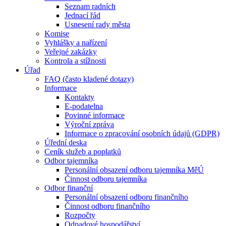
Seznam radních
Jednací řád
Usnesení rady města
Komise
Vyhlášky a nařízení
Veřejné zakázky
Kontrola a stížnosti
Úřad
FAQ (často kladené dotazy)
Informace
Kontakty
E-podatelna
Povinné informace
Výroční zpráva
Informace o zpracování osobních údajů (GDPR)
Úřední deska
Ceník služeb a poplatků
Odbor tajemníka
Personální obsazení odboru tajemníka MěÚ
Činnost odboru tajemníka
Odbor finanční
Personální obsazení odboru finančního
Činnost odboru finančního
Rozpočty
Odpadové hospodářství