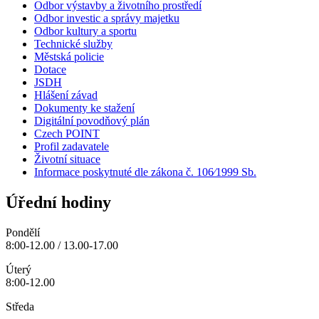
Odbor výstavby a životního prostředí
Odbor investic a správy majetku
Odbor kultury a sportu
Technické služby
Městská policie
Dotace
JSDH
Hlášení závad
Dokumenty ke stažení
Digitální povodňový plán
Czech POINT
Profil zadavatele
Životní situace
Informace poskytnuté dle zákona č. 106⁄1999 Sb.
Úřední hodiny
Pondělí
8:00-12.00 / 13.00-17.00
Úterý
8:00-12.00
Středa