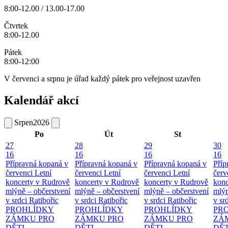
8:00-12.00 / 13.00-17.00
Čtvrtek
8:00-12.00
Pátek
8:00-12:00
V červenci a srpnu je úřad každý pátek pro veřejnost uzavřen
Kalendář akcí
Srpen
2026
Po
Út
St
27
28
29
30
16
16
16
16
Přípravná kopaná v
Přípravná kopaná v
Přípravná kopaná v
Příp
červenci
Letní
červenci
Letní
červenci
Letní
červ
koncerty v Rudrově
koncerty v Rudrově
koncerty v Rudrově
konc
mlýně – občerstvení
mlýně – občerstvení
mlýně – občerstvení
mlýn
v srdci Ratibořic
v srdci Ratibořic
v srdci Ratibořic
v sr
PROHLÍDKY
PROHLÍDKY
PROHLÍDKY
PR
ZÁMKU PRO
ZÁMKU PRO
ZÁMKU PRO
ZÁ
DĚTI
DĚTI
DĚTI
DĚT