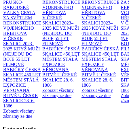
PRUSKO-
REKONSTRUKCE
REKONSTRUKCE
ZA
RAKOUSKÉ
VOJENSKÉHO
VOJENSKÉHO
RE
VÁLKY
CESTA
HŘBITOVA
HŘBITOVA
VO
ZA SVĚTLEM
V ČESKÉ
V ČESKÉ
HŘ
REKONSTRUKCE
SKALICI 2023–
SKALICI 2023–
V 
VOJENSKÉHO
2025
KDYŽ MUŽI
2025
KDYŽ MUŽI
SKA
HŘBITOVA
(NE)JDOU DO
(NE)JDOU DO
202
V ČESKÉ
BOJE
55 LET
BOJE
55 LET
(NE
SKALICI 2023–
FILMOVÉ
FILMOVÉ
BO
2025
KDYŽ MUŽI
BABIČKY
ČESKÁ
BABIČKY
ČESKÁ
FI
(NE)JDOU DO
SKALICE 450 LET
SKALICE 450 LET
BA
BOJE
55 LET
MĚSTEM
STÁLÁ
MĚSTEM
STÁLÁ
SKA
FILMOVÉ
EXPOZICE
EXPOZICE
MĚ
BABIČKY
ČESKÁ
VĚNOVANÁ
VĚNOVANÁ
EX
SKALICE 450 LET
BITVĚ U ČESKÉ
BITVĚ U ČESKÉ
VĚ
MĚSTEM
STÁLÁ
SKALICE 28. 6.
SKALICE 28. 6.
BIT
EXPOZICE
1866
1866
SKA
VĚNOVANÁ
Zobrazit všechny
Zobrazit všechny
186
BITVĚ U ČESKÉ
záznamy ze dne
záznamy ze dne
Zobr
SKALICE 28. 6.
zázn
1866
Zobrazit všechny
záznamy ze dne