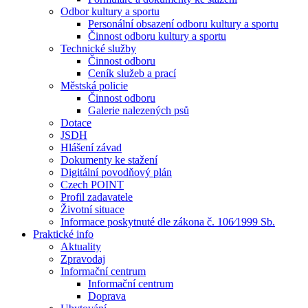
Odbor kultury a sportu
Personální obsazení odboru kultury a sportu
Činnost odboru kultury a sportu
Technické služby
Činnost odboru
Ceník služeb a prací
Městská policie
Činnost odboru
Galerie nalezených psů
Dotace
JSDH
Hlášení závad
Dokumenty ke stažení
Digitální povodňový plán
Czech POINT
Profil zadavatele
Životní situace
Informace poskytnuté dle zákona č. 106⁄1999 Sb.
Praktické info
Aktuality
Zpravodaj
Informační centrum
Informační centrum
Doprava