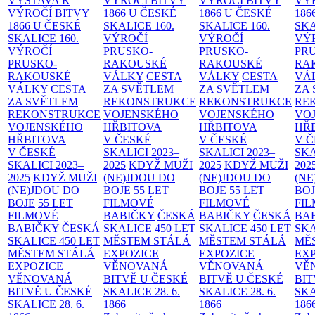
VÝSTAVA K
VÝROČÍ BITVY
VÝROČÍ BITVY
VÝ
VÝROČÍ BITVY
1866 U ČESKÉ
1866 U ČESKÉ
186
1866 U ČESKÉ
SKALICE
160.
SKALICE
160.
SK
SKALICE
160.
VÝROČÍ
VÝROČÍ
VÝ
VÝROČÍ
PRUSKO-
PRUSKO-
PR
PRUSKO-
RAKOUSKÉ
RAKOUSKÉ
RA
RAKOUSKÉ
VÁLKY
CESTA
VÁLKY
CESTA
VÁ
VÁLKY
CESTA
ZA SVĚTLEM
ZA SVĚTLEM
ZA
ZA SVĚTLEM
REKONSTRUKCE
REKONSTRUKCE
RE
REKONSTRUKCE
VOJENSKÉHO
VOJENSKÉHO
VO
VOJENSKÉHO
HŘBITOVA
HŘBITOVA
HŘ
HŘBITOVA
V ČESKÉ
V ČESKÉ
V 
V ČESKÉ
SKALICI 2023–
SKALICI 2023–
SKA
SKALICI 2023–
2025
KDYŽ MUŽI
2025
KDYŽ MUŽI
202
2025
KDYŽ MUŽI
(NE)JDOU DO
(NE)JDOU DO
(NE
(NE)JDOU DO
BOJE
55 LET
BOJE
55 LET
BO
BOJE
55 LET
FILMOVÉ
FILMOVÉ
FI
FILMOVÉ
BABIČKY
ČESKÁ
BABIČKY
ČESKÁ
BA
BABIČKY
ČESKÁ
SKALICE 450 LET
SKALICE 450 LET
SKA
SKALICE 450 LET
MĚSTEM
STÁLÁ
MĚSTEM
STÁLÁ
MĚ
MĚSTEM
STÁLÁ
EXPOZICE
EXPOZICE
EX
EXPOZICE
VĚNOVANÁ
VĚNOVANÁ
VĚ
VĚNOVANÁ
BITVĚ U ČESKÉ
BITVĚ U ČESKÉ
BIT
BITVĚ U ČESKÉ
SKALICE 28. 6.
SKALICE 28. 6.
SKA
SKALICE 28. 6.
1866
1866
186