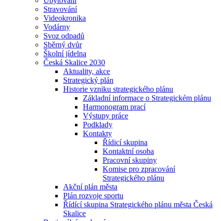
Ubytování
Stravování
Videokronika
Vodárny
Svoz odpadů
Sběrný dvůr
Školní jídelna
Česká Skalice 2030
Aktuality, akce
Strategický plán
Historie vzniku strategického plánu
Základní informace o Strategickém plánu
Harmonogram prací
Výstupy práce
Podklady
Kontakty
Řídicí skupina
Kontaktní osoba
Pracovní skupiny
Komise pro zpracování
Strategického plánu
Akční plán města
Plán rozvoje sportu
Řídící skupina Strategického plánu města Česká
Skalice