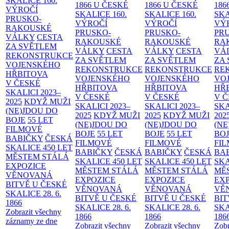
SKALICE
160.
1866 U ČESKÉ
1866 U ČESKÉ
186
VÝROČÍ
SKALICE
160.
SKALICE
160.
SK
PRUSKO-
VÝROČÍ
VÝROČÍ
VÝ
RAKOUSKÉ
PRUSKO-
PRUSKO-
PR
VÁLKY
CESTA
RAKOUSKÉ
RAKOUSKÉ
RA
ZA SVĚTLEM
VÁLKY
CESTA
VÁLKY
CESTA
VÁ
REKONSTRUKCE
ZA SVĚTLEM
ZA SVĚTLEM
ZA
VOJENSKÉHO
REKONSTRUKCE
REKONSTRUKCE
RE
HŘBITOVA
VOJENSKÉHO
VOJENSKÉHO
VO
V ČESKÉ
HŘBITOVA
HŘBITOVA
HŘ
SKALICI 2023–
V ČESKÉ
V ČESKÉ
V 
2025
KDYŽ MUŽI
SKALICI 2023–
SKALICI 2023–
SKA
(NE)JDOU DO
2025
KDYŽ MUŽI
2025
KDYŽ MUŽI
202
BOJE
55 LET
(NE)JDOU DO
(NE)JDOU DO
(NE
FILMOVÉ
BOJE
55 LET
BOJE
55 LET
BO
BABIČKY
ČESKÁ
FILMOVÉ
FILMOVÉ
FI
SKALICE 450 LET
BABIČKY
ČESKÁ
BABIČKY
ČESKÁ
BA
MĚSTEM
STÁLÁ
SKALICE 450 LET
SKALICE 450 LET
SKA
EXPOZICE
MĚSTEM
STÁLÁ
MĚSTEM
STÁLÁ
MĚ
VĚNOVANÁ
EXPOZICE
EXPOZICE
EX
BITVĚ U ČESKÉ
VĚNOVANÁ
VĚNOVANÁ
VĚ
SKALICE 28. 6.
BITVĚ U ČESKÉ
BITVĚ U ČESKÉ
BIT
1866
SKALICE 28. 6.
SKALICE 28. 6.
SKA
Zobrazit všechny
1866
1866
186
záznamy ze dne
Zobrazit všechny
Zobrazit všechny
Zobr