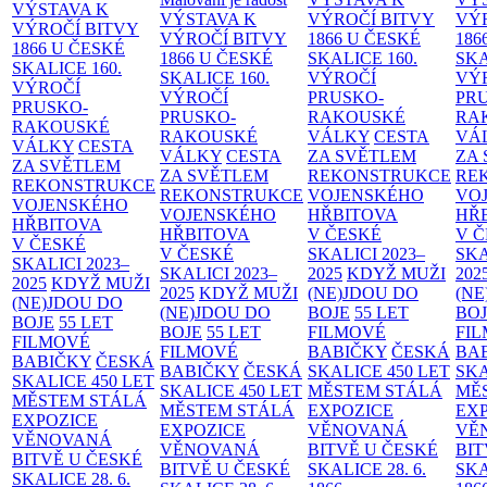
VÝSTAVA K
VÝSTAVA K
VÝROČÍ BITVY
VÝ
VÝROČÍ BITVY
VÝROČÍ BITVY
1866 U ČESKÉ
186
1866 U ČESKÉ
1866 U ČESKÉ
SKALICE
160.
SK
SKALICE
160.
SKALICE
160.
VÝROČÍ
VÝ
VÝROČÍ
VÝROČÍ
PRUSKO-
PR
PRUSKO-
PRUSKO-
RAKOUSKÉ
RA
RAKOUSKÉ
RAKOUSKÉ
VÁLKY
CESTA
VÁ
VÁLKY
CESTA
VÁLKY
CESTA
ZA SVĚTLEM
ZA
ZA SVĚTLEM
ZA SVĚTLEM
REKONSTRUKCE
RE
REKONSTRUKCE
REKONSTRUKCE
VOJENSKÉHO
VO
VOJENSKÉHO
VOJENSKÉHO
HŘBITOVA
HŘ
HŘBITOVA
HŘBITOVA
V ČESKÉ
V 
V ČESKÉ
V ČESKÉ
SKALICI 2023–
SKA
SKALICI 2023–
SKALICI 2023–
2025
KDYŽ MUŽI
202
2025
KDYŽ MUŽI
2025
KDYŽ MUŽI
(NE)JDOU DO
(NE
(NE)JDOU DO
(NE)JDOU DO
BOJE
55 LET
BO
BOJE
55 LET
BOJE
55 LET
FILMOVÉ
FI
FILMOVÉ
FILMOVÉ
BABIČKY
ČESKÁ
BA
BABIČKY
ČESKÁ
BABIČKY
ČESKÁ
SKALICE 450 LET
SKA
SKALICE 450 LET
SKALICE 450 LET
MĚSTEM
STÁLÁ
MĚ
MĚSTEM
STÁLÁ
MĚSTEM
STÁLÁ
EXPOZICE
EX
EXPOZICE
EXPOZICE
VĚNOVANÁ
VĚ
VĚNOVANÁ
VĚNOVANÁ
BITVĚ U ČESKÉ
BIT
BITVĚ U ČESKÉ
BITVĚ U ČESKÉ
SKALICE 28. 6.
SKA
SKALICE 28. 6.