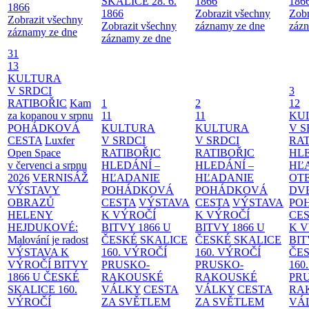
SKALICE 28. 6.
1866
186
1866
1866
Zobrazit všechny
Zobr
Zobrazit všechny
Zobrazit všechny
záznamy ze dne
zázn
záznamy ze dne
záznamy ze dne
31
13
KULTURA
V SRDCI
3
RATIBOŘIC
Kam
1
2
12
za kopanou v srpnu
11
11
KU
POHÁDKOVÁ
KULTURA
KULTURA
V S
CESTA
Luxfer
V SRDCI
V SRDCI
RAT
Open Space
RATIBOŘIC
RATIBOŘIC
HLE
v červenci a srpnu
HLEDÁNÍ –
HLEDÁNÍ –
HĽ
2026
VERNISÁŽ
HĽADANIE
HĽADANIE
OT
VÝSTAVY
POHÁDKOVÁ
POHÁDKOVÁ
DV
OBRAZŮ
CESTA
VÝSTAVA
CESTA
VÝSTAVA
PO
HELENY
K VÝROČÍ
K VÝROČÍ
CE
HEJDUKOVÉ:
BITVY 1866 U
BITVY 1866 U
K 
Malování je radost
ČESKÉ SKALICE
ČESKÉ SKALICE
BIT
VÝSTAVA K
160. VÝROČÍ
160. VÝROČÍ
ČES
VÝROČÍ BITVY
PRUSKO-
PRUSKO-
160
1866 U ČESKÉ
RAKOUSKÉ
RAKOUSKÉ
PR
SKALICE
160.
VÁLKY
CESTA
VÁLKY
CESTA
RA
VÝROČÍ
ZA SVĚTLEM
ZA SVĚTLEM
VÁ