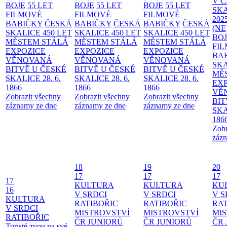
V 
BOJE
55 LET
BOJE
55 LET
BOJE
55 LET
SKA
FILMOVÉ
FILMOVÉ
FILMOVÉ
202
BABIČKY
ČESKÁ
BABIČKY
ČESKÁ
BABIČKY
ČESKÁ
(NE
SKALICE 450 LET
SKALICE 450 LET
SKALICE 450 LET
BO
MĚSTEM
STÁLÁ
MĚSTEM
STÁLÁ
MĚSTEM
STÁLÁ
FI
EXPOZICE
EXPOZICE
EXPOZICE
BA
VĚNOVANÁ
VĚNOVANÁ
VĚNOVANÁ
SKA
BITVĚ U ČESKÉ
BITVĚ U ČESKÉ
BITVĚ U ČESKÉ
MĚ
SKALICE 28. 6.
SKALICE 28. 6.
SKALICE 28. 6.
EX
1866
1866
1866
VĚ
Zobrazit všechny
Zobrazit všechny
Zobrazit všechny
BIT
záznamy ze dne
záznamy ze dne
záznamy ze dne
SKA
186
Zobr
zázn
18
19
20
17
17
17
17
KULTURA
KULTURA
KU
16
V SRDCI
V SRDCI
V S
KULTURA
RATIBOŘIC
RATIBOŘIC
RAT
V SRDCI
MISTROVSTVÍ
MISTROVSTVÍ
MI
RATIBOŘIC
ČR JUNIORŮ
ČR JUNIORŮ
ČR 
Turisté zvou na své