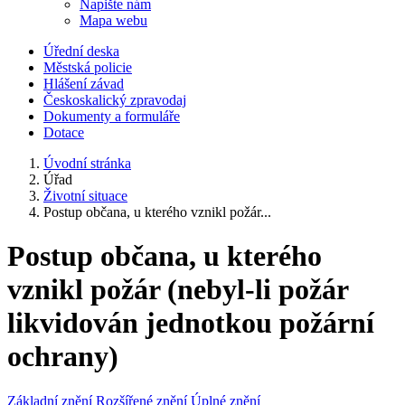
Napište nám
Mapa webu
Úřední deska
Městská policie
Hlášení závad
Českoskalický zpravodaj
Dokumenty a formuláře
Dotace
Úvodní stránka
Úřad
Životní situace
Postup občana, u kterého vznikl požár...
Postup občana, u kterého
vznikl požár (nebyl-li požár
likvidován jednotkou požární
ochrany)
Základní znění
Rozšířené znění
Úplné znění