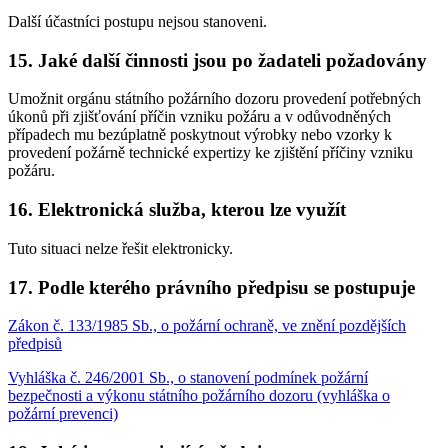
Další účastníci postupu nejsou stanoveni.
15. Jaké další činnosti jsou po žadateli požadovány
Umožnit orgánu státního požárního dozoru provedení potřebných
úkonů při zjišťování příčin vzniku požáru a v odůvodněných
případech mu bezúplatně poskytnout výrobky nebo vzorky k
provedení požárně technické expertizy ke zjištění příčiny vzniku
požáru.
16. Elektronická služba, kterou lze využít
Tuto situaci nelze řešit elektronicky.
17. Podle kterého právního předpisu se postupuje
Zákon č. 133/1985 Sb., o požární ochraně, ve znění pozdějších
předpisů
Vyhláška č. 246/2001 Sb., o stanovení podmínek požární
bezpečnosti a výkonu státního požárního dozoru (vyhláška o
požární prevenci)