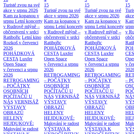
Turisté zvou na své
15
15
15
akce v srpnu 2026
Turisté zvou na své
Turisté zvou na své
Turi
Kam za kopanou v
akce v srpnu 2026
akce v srpnu 2026
akce
srpnu
Letní koncerty
Kam za kopanou v
Kam za kopanou v
Kam
v Rudrově mlýně –
srpnu
Letní koncerty
srpnu
Letní koncerty
srp
občerstvení v srdci
v Rudrově mlýně –
v Rudrově mlýně –
v Ru
Ratibořic
Letní kino
občerstvení v srdci
občerstvení v srdci
obče
Rozkoš v červenci
Ratibořic
Ratibořic
Rati
2026
POHÁDKOVÁ
POHÁDKOVÁ
PO
POHÁDKOVÁ
CESTA
Luxfer
CESTA
Luxfer
CE
CESTA
Luxfer
Open Space
Open Space
Ope
Open Space
v červenci a srpnu
v červenci a srpnu
v če
v červenci a srpnu
2026
2026
202
2026
RETROGAMING
RETROGAMING
RE
RETROGAMING
– POČÁTKY
– POČÁTKY
– 
– POČÁTKY
OSOBNÍCH
OSOBNÍCH
OS
OSOBNÍCH
POČÍTAČŮ U
POČÍTAČŮ U
PO
POČÍTAČŮ U
NÁS
VERNISÁŽ
NÁS
VERNISÁŽ
NÁ
NÁS
VERNISÁŽ
VÝSTAVY
VÝSTAVY
VÝ
VÝSTAVY
OBRAZŮ
OBRAZŮ
OB
OBRAZŮ
HELENY
HELENY
HE
HELENY
HEJDUKOVÉ:
HEJDUKOVÉ:
HE
HEJDUKOVÉ:
Malování je radost
Malování je radost
Malo
Malování je radost
VÝSTAVA K
VÝSTAVA K
VÝ