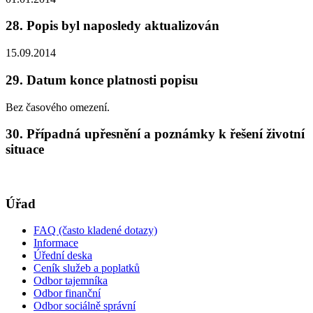
28. Popis byl naposledy aktualizován
15.09.2014
29. Datum konce platnosti popisu
Bez časového omezení.
30. Případná upřesnění a poznámky k řešení životní
situace
Úřad
FAQ (často kladené dotazy)
Informace
Úřední deska
Ceník služeb a poplatků
Odbor tajemníka
Odbor finanční
Odbor sociálně správní