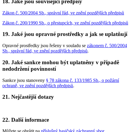
18. Jaké jsou související předpisy
Zákon č. 500/2004 Sb., správní řád, ve znění pozdějších předpisů
Zákon č. 200/1990 Sb., o přestupcích, ve znění pozdějších předpisů
19. Jaké jsou opravné prostředky a jak se uplatňují
Opravné prostředky jsou řešeny v souladu se
zákonem č. 500/2004
Sb., správní řád, ve znění pozdějších předpisů
.
20. Jaké sankce mohou být uplatněny v případě
nedodržení povinností
Sankce jsou stanoveny
§ 78 zákona č. 133/1985 Sb., o požární
ochraně, ve znění pozdějších předpisů
.
21. Nejčastější dotazy
22. Další informace
Můžete se obrátit na
příslušný hasičský záchranný sbor
.