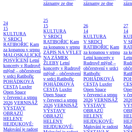
záznamy ze dne
záznamy ze dne
zázn
25
24
15
26
27
15
KULTURA
14
14
KULTURA
V SRDCI
KULTURA
KU
V SRDCI
RATIBOŘIC
Kam
V SRDCI
V S
RATIBOŘIC
Kam
za kopanou v srpnu
RATIBOŘIC
Kam
RAT
za kopanou v srpnu
ZÁPIS NA VÝLET
za kopanou v srpnu
za k
MALOSKALICKÉ
NA ZÁMEK
Letní koncerty v
Letn
POSVÍCENÍ
Letní
ŽLEBY
Letní
Rudrově mlýně –
Rud
koncerty v Rudrově
koncerty v Rudrově
občerstvení v srdci
obče
mlýně – občerstvení
mlýně – občerstvení
Ratibořic
Rati
v srdci Ratibořic
v srdci Ratibořic
POHÁDKOVÁ
PO
POHÁDKOVÁ
POHÁDKOVÁ
CESTA
Luxfer
CE
CESTA
Luxfer
CESTA
Luxfer
Open Space
Ope
Open Space
Open Space
v červenci a srpnu
v če
v červenci a srpnu
v červenci a srpnu
2026
VERNISÁŽ
202
2026
VERNISÁŽ
2026
VERNISÁŽ
VÝSTAVY
VÝ
VÝSTAVY
VÝSTAVY
OBRAZŮ
OB
OBRAZŮ
OBRAZŮ
HELENY
HE
HELENY
HELENY
HEJDUKOVÉ:
HE
HEJDUKOVÉ:
HEJDUKOVÉ:
Malování je radost
Malo
Malování je radost
Malování je radost
VÝSTAVA K
VÝ