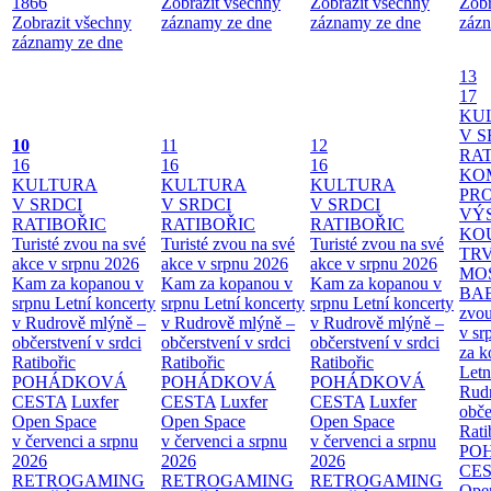
1866
Zobrazit všechny
Zobrazit všechny
Zobr
Zobrazit všechny
záznamy ze dne
záznamy ze dne
zázn
záznamy ze dne
13
17
KU
V S
10
11
12
RAT
16
16
16
KO
KULTURA
KULTURA
KULTURA
PR
V SRDCI
V SRDCI
V SRDCI
VÝ
RATIBOŘIC
RATIBOŘIC
RATIBOŘIC
KO
Turisté zvou na své
Turisté zvou na své
Turisté zvou na své
TR
akce v srpnu 2026
akce v srpnu 2026
akce v srpnu 2026
MO
Kam za kopanou v
Kam za kopanou v
Kam za kopanou v
BA
srpnu
Letní koncerty
srpnu
Letní koncerty
srpnu
Letní koncerty
zvou
v Rudrově mlýně –
v Rudrově mlýně –
v Rudrově mlýně –
v sr
občerstvení v srdci
občerstvení v srdci
občerstvení v srdci
za k
Ratibořic
Ratibořic
Ratibořic
Letn
POHÁDKOVÁ
POHÁDKOVÁ
POHÁDKOVÁ
Rud
CESTA
Luxfer
CESTA
Luxfer
CESTA
Luxfer
obče
Open Space
Open Space
Open Space
Rati
v červenci a srpnu
v červenci a srpnu
v červenci a srpnu
PO
2026
2026
2026
CE
RETROGAMING
RETROGAMING
RETROGAMING
Ope