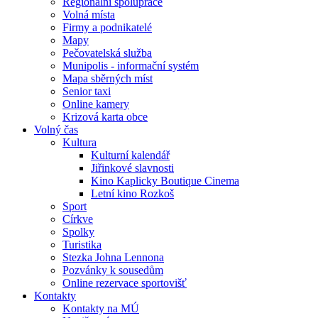
Regionální spolupráce
Volná místa
Firmy a podnikatelé
Mapy
Pečovatelská služba
Munipolis - informační systém
Mapa sběrných míst
Senior taxi
Online kamery
Krizová karta obce
Volný čas
Kultura
Kulturní kalendář
Jiřinkové slavnosti
Kino Kaplicky Boutique Cinema
Letní kino Rozkoš
Sport
Církve
Spolky
Turistika
Stezka Johna Lennona
Pozvánky k sousedům
Online rezervace sportovišť
Kontakty
Kontakty na MÚ