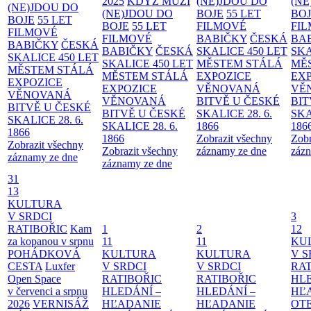
2025
KDYŽ MUŽI
(NE)JDOU DO
(NE
(NE)JDOU DO
(NE)JDOU DO
BOJE
55 LET
BO
BOJE
55 LET
BOJE
55 LET
FILMOVÉ
FI
FILMOVÉ
FILMOVÉ
BABIČKY
ČESKÁ
BA
BABIČKY
ČESKÁ
BABIČKY
ČESKÁ
SKALICE 450 LET
SKA
SKALICE 450 LET
SKALICE 450 LET
MĚSTEM
STÁLÁ
MĚ
MĚSTEM
STÁLÁ
MĚSTEM
STÁLÁ
EXPOZICE
EX
EXPOZICE
EXPOZICE
VĚNOVANÁ
VĚ
VĚNOVANÁ
VĚNOVANÁ
BITVĚ U ČESKÉ
BIT
BITVĚ U ČESKÉ
BITVĚ U ČESKÉ
SKALICE 28. 6.
SKA
SKALICE 28. 6.
SKALICE 28. 6.
1866
186
1866
1866
Zobrazit všechny
Zobr
Zobrazit všechny
Zobrazit všechny
záznamy ze dne
zázn
záznamy ze dne
záznamy ze dne
31
13
KULTURA
V SRDCI
3
RATIBOŘIC
Kam
1
2
12
za kopanou v srpnu
11
11
KU
POHÁDKOVÁ
KULTURA
KULTURA
V S
CESTA
Luxfer
V SRDCI
V SRDCI
RAT
Open Space
RATIBOŘIC
RATIBOŘIC
HLE
v červenci a srpnu
HLEDÁNÍ –
HLEDÁNÍ –
HĽ
2026
VERNISÁŽ
HĽADANIE
HĽADANIE
OT