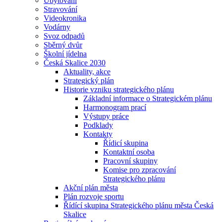
Ubytování
Stravování
Videokronika
Vodárny
Svoz odpadů
Sběrný dvůr
Školní jídelna
Česká Skalice 2030
Aktuality, akce
Strategický plán
Historie vzniku strategického plánu
Základní informace o Strategickém plánu
Harmonogram prací
Výstupy práce
Podklady
Kontakty
Řídicí skupina
Kontaktní osoba
Pracovní skupiny
Komise pro zpracování
Strategického plánu
Akční plán města
Plán rozvoje sportu
Řídící skupina Strategického plánu města Česká
Skalice