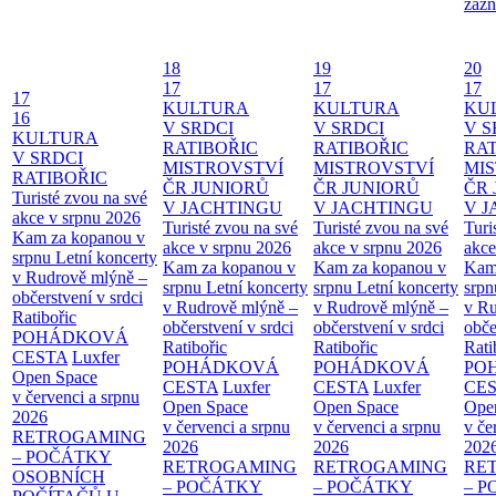
zázn
18
19
20
17
17
17
17
KULTURA
KULTURA
KU
16
V SRDCI
V SRDCI
V S
KULTURA
RATIBOŘIC
RATIBOŘIC
RAT
V SRDCI
MISTROVSTVÍ
MISTROVSTVÍ
MI
RATIBOŘIC
ČR JUNIORŮ
ČR JUNIORŮ
ČR 
Turisté zvou na své
V JACHTINGU
V JACHTINGU
V 
akce v srpnu 2026
Turisté zvou na své
Turisté zvou na své
Turi
Kam za kopanou v
akce v srpnu 2026
akce v srpnu 2026
akce
srpnu
Letní koncerty
Kam za kopanou v
Kam za kopanou v
Kam
v Rudrově mlýně –
srpnu
Letní koncerty
srpnu
Letní koncerty
srp
občerstvení v srdci
v Rudrově mlýně –
v Rudrově mlýně –
v Ru
Ratibořic
občerstvení v srdci
občerstvení v srdci
obče
POHÁDKOVÁ
Ratibořic
Ratibořic
Rati
CESTA
Luxfer
POHÁDKOVÁ
POHÁDKOVÁ
PO
Open Space
CESTA
Luxfer
CESTA
Luxfer
CE
v červenci a srpnu
Open Space
Open Space
Ope
2026
v červenci a srpnu
v červenci a srpnu
v če
RETROGAMING
2026
2026
202
– POČÁTKY
RETROGAMING
RETROGAMING
RE
OSOBNÍCH
– POČÁTKY
– POČÁTKY
– 