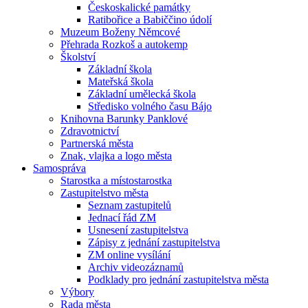
Českoskalické památky
Ratibořice a Babiččino údolí
Muzeum Boženy Němcové
Přehrada Rozkoš a autokemp
Školství
Základní škola
Mateřská škola
Základní umělecká škola
Středisko volného času Bájo
Knihovna Barunky Panklové
Zdravotnictví
Partnerská města
Znak, vlajka a logo města
Samospráva
Starostka a místostarostka
Zastupitelstvo města
Seznam zastupitelů
Jednací řád ZM
Usnesení zastupitelstva
Zápisy z jednání zastupitelstva
ZM online vysílání
Archiv videozáznamů
Podklady pro jednání zastupitelstva města
Výbory
Rada města