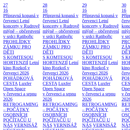
27
28
29
30
16
16
16
16
Přípravná kopaná v
Přípravná kopaná v
Přípravná kopaná v
Příp
červenci
Letní
červenci
Letní
červenci
Letní
červ
koncerty v Rudrově
koncerty v Rudrově
koncerty v Rudrově
konc
mlýně – občerstvení
mlýně – občerstvení
mlýně – občerstvení
mlýn
v srdci Ratibořic
v srdci Ratibořic
v srdci Ratibořic
v sr
PROHLÍDKY
PROHLÍDKY
PROHLÍDKY
PR
ZÁMKU PRO
ZÁMKU PRO
ZÁMKU PRO
ZÁ
DĚTI
DĚTI
DĚTI
DĚT
S KOMTESOU
S KOMTESOU
S KOMTESOU
S 
HORTENZIÍ
Letní
HORTENZIÍ
Letní
HORTENZIÍ
Letní
HOR
kino Rozkoš v
kino Rozkoš v
kino Rozkoš v
kino
červenci 2026
červenci 2026
červenci 2026
červ
POHÁDKOVÁ
POHÁDKOVÁ
POHÁDKOVÁ
PO
CESTA
Luxfer
CESTA
Luxfer
CESTA
Luxfer
CE
Open Space
Open Space
Open Space
Ope
v červenci a srpnu
v červenci a srpnu
v červenci a srpnu
v če
2026
2026
2026
202
RETROGAMING
RETROGAMING
RETROGAMING
RE
– POČÁTKY
– POČÁTKY
– POČÁTKY
– 
OSOBNÍCH
OSOBNÍCH
OSOBNÍCH
OS
POČÍTAČŮ U
POČÍTAČŮ U
POČÍTAČŮ U
PO
NÁS
VERNISÁŽ
NÁS
VERNISÁŽ
NÁS
VERNISÁŽ
NÁ