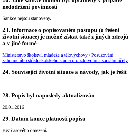
20. Jaké sankce mohou být uplatněny v případě
nedodržení povinností
Sankce nejsou stanoveny.
23. Informace o popisovaném postupu (o řešení
životní situace) je možné získat také z jiných zdrojů
a v jiné formě
Ministerstvo školství, mládeže a tělovýchovy / Posuzování
zahraničního středoškolského studia pro zdravotní a sociální účely
24. Související životní situace a návody, jak je řešit
28. Popis byl naposledy aktualizován
20.01.2016
29. Datum konce platnosti popisu
Bez časového omezení.