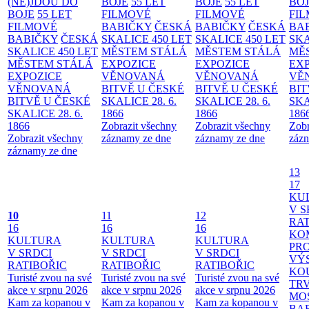
(NE)JDOU DO
BOJE
55 LET
BOJE
55 LET
BO
BOJE
55 LET
FILMOVÉ
FILMOVÉ
FI
FILMOVÉ
BABIČKY
ČESKÁ
BABIČKY
ČESKÁ
BA
BABIČKY
ČESKÁ
SKALICE 450 LET
SKALICE 450 LET
SKA
SKALICE 450 LET
MĚSTEM
STÁLÁ
MĚSTEM
STÁLÁ
MĚ
MĚSTEM
STÁLÁ
EXPOZICE
EXPOZICE
EX
EXPOZICE
VĚNOVANÁ
VĚNOVANÁ
VĚ
VĚNOVANÁ
BITVĚ U ČESKÉ
BITVĚ U ČESKÉ
BIT
BITVĚ U ČESKÉ
SKALICE 28. 6.
SKALICE 28. 6.
SKA
SKALICE 28. 6.
1866
1866
186
1866
Zobrazit všechny
Zobrazit všechny
Zobr
Zobrazit všechny
záznamy ze dne
záznamy ze dne
zázn
záznamy ze dne
13
17
KU
V S
10
11
12
RAT
16
16
16
KO
KULTURA
KULTURA
KULTURA
PR
V SRDCI
V SRDCI
V SRDCI
VÝ
RATIBOŘIC
RATIBOŘIC
RATIBOŘIC
KO
Turisté zvou na své
Turisté zvou na své
Turisté zvou na své
TR
akce v srpnu 2026
akce v srpnu 2026
akce v srpnu 2026
MO
Kam za kopanou v
Kam za kopanou v
Kam za kopanou v
BA