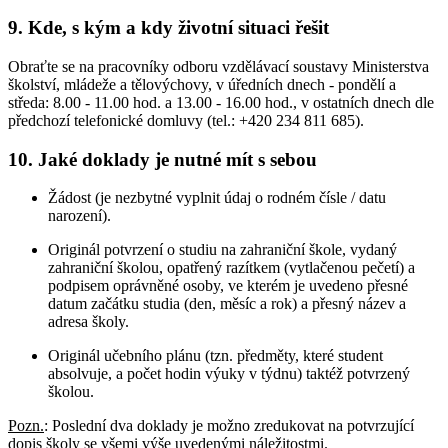
9. Kde, s kým a kdy životní situaci řešit
Obraťte se na pracovníky odboru vzdělávací soustavy Ministerstva
školství, mládeže a tělovýchovy, v úředních dnech - pondělí a
středa: 8.00 - 11.00 hod. a 13.00 - 16.00 hod., v ostatních dnech dle
předchozí telefonické domluvy (tel.: +420 234 811 685).
10. Jaké doklady je nutné mít s sebou
Žádost (je nezbytné vyplnit údaj o rodném čísle / datu
narození).
Originál potvrzení o studiu na zahraniční škole, vydaný
zahraniční školou, opatřený razítkem (vytlačenou pečetí) a
podpisem oprávněné osoby, ve kterém je uvedeno přesné
datum začátku studia (den, měsíc a rok) a přesný název a
adresa školy.
Originál učebního plánu (tzn. předměty, které student
absolvuje, a počet hodin výuky v týdnu) taktéž potvrzený
školou.
Pozn.
: Poslední dva doklady je možno zredukovat na potvrzující
dopis školy se všemi výše uvedenými náležitostmi.