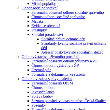
Místní poplatky
Odbor sociálně správní
Personální obsazení odboru sociálně správního
Činnost odboru sociálně správního
Matrika
Evidence obyvatel
Přestupky
Sociální poradenství
Sociálně právní ochrana dětí
Standardy kvality sociálně-právní ochrany
dětí
Adresář poskytovatelů sociálních služeb
Odbor výstavby a životního prostředí
Personální obsazení odboru výstavby a ŽP
Činnost odboru výstavby a ŽP
Územní plán
Formuláře a dokumenty ke stažení
Odbor investic a správy majetku
Personální obsazení OISM
Činnost odboru
Investiční akce
Správa budov
Seznam památek v katastru města Česká Skalice
Pozemky
Formuláře a dokumenty ke stažení