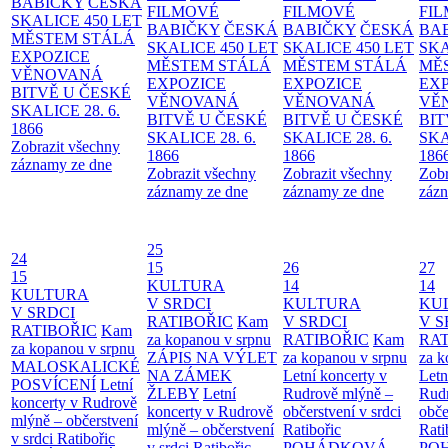
BABIČKY
ČESKÁ
FILMOVÉ
FILMOVÉ
FI
SKALICE 450 LET
BABIČKY
ČESKÁ
BABIČKY
ČESKÁ
BA
MĚSTEM
STÁLÁ
SKALICE 450 LET
SKALICE 450 LET
SKA
EXPOZICE
MĚSTEM
STÁLÁ
MĚSTEM
STÁLÁ
MĚ
VĚNOVANÁ
EXPOZICE
EXPOZICE
EX
BITVĚ U ČESKÉ
VĚNOVANÁ
VĚNOVANÁ
VĚ
SKALICE 28. 6.
BITVĚ U ČESKÉ
BITVĚ U ČESKÉ
BIT
1866
SKALICE 28. 6.
SKALICE 28. 6.
SKA
Zobrazit všechny
1866
1866
186
záznamy ze dne
Zobrazit všechny
Zobrazit všechny
Zobr
záznamy ze dne
záznamy ze dne
zázn
25
24
15
26
27
15
KULTURA
14
14
KULTURA
V SRDCI
KULTURA
KU
V SRDCI
RATIBOŘIC
Kam
V SRDCI
V S
RATIBOŘIC
Kam
za kopanou v srpnu
RATIBOŘIC
Kam
RAT
za kopanou v srpnu
ZÁPIS NA VÝLET
za kopanou v srpnu
za k
MALOSKALICKÉ
NA ZÁMEK
Letní koncerty v
Letn
POSVÍCENÍ
Letní
ŽLEBY
Letní
Rudrově mlýně –
Rud
koncerty v Rudrově
koncerty v Rudrově
občerstvení v srdci
obče
mlýně – občerstvení
mlýně – občerstvení
Ratibořic
Rati
v srdci Ratibořic
v srdci Ratibořic
POHÁDKOVÁ
PO