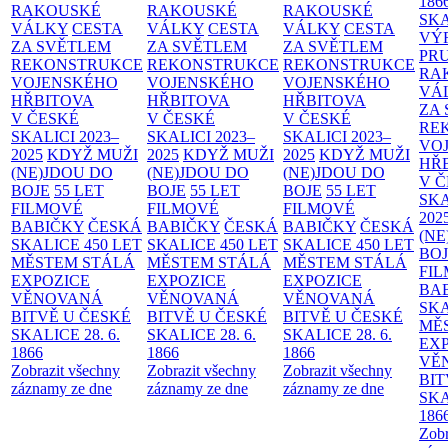
186
RAKOUSKÉ
RAKOUSKÉ
RAKOUSKÉ
SK
VÁLKY
CESTA
VÁLKY
CESTA
VÁLKY
CESTA
VÝ
ZA SVĚTLEM
ZA SVĚTLEM
ZA SVĚTLEM
PR
REKONSTRUKCE
REKONSTRUKCE
REKONSTRUKCE
RA
VOJENSKÉHO
VOJENSKÉHO
VOJENSKÉHO
VÁ
HŘBITOVA
HŘBITOVA
HŘBITOVA
ZA
V ČESKÉ
V ČESKÉ
V ČESKÉ
RE
SKALICI 2023–
SKALICI 2023–
SKALICI 2023–
VO
2025
KDYŽ MUŽI
2025
KDYŽ MUŽI
2025
KDYŽ MUŽI
HŘ
(NE)JDOU DO
(NE)JDOU DO
(NE)JDOU DO
V 
BOJE
55 LET
BOJE
55 LET
BOJE
55 LET
SKA
FILMOVÉ
FILMOVÉ
FILMOVÉ
202
BABIČKY
ČESKÁ
BABIČKY
ČESKÁ
BABIČKY
ČESKÁ
(NE
SKALICE 450 LET
SKALICE 450 LET
SKALICE 450 LET
BO
MĚSTEM
STÁLÁ
MĚSTEM
STÁLÁ
MĚSTEM
STÁLÁ
FI
EXPOZICE
EXPOZICE
EXPOZICE
BA
VĚNOVANÁ
VĚNOVANÁ
VĚNOVANÁ
SKA
BITVĚ U ČESKÉ
BITVĚ U ČESKÉ
BITVĚ U ČESKÉ
MĚ
SKALICE 28. 6.
SKALICE 28. 6.
SKALICE 28. 6.
EX
1866
1866
1866
VĚ
Zobrazit všechny
Zobrazit všechny
Zobrazit všechny
BIT
záznamy ze dne
záznamy ze dne
záznamy ze dne
SKA
186
Zobr