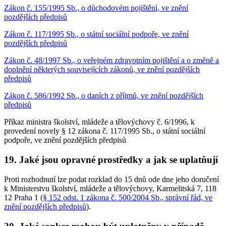
Zákon č. 155/1995 Sb., o důchodovém pojištění, ve znění
pozdějších předpisů
Zákon č. 117/1995 Sb., o státní sociální podpoře, ve znění
pozdějších předpisů
Zákon č. 48/1997 Sb., o veřejném zdravotním pojištění a o změně a
doplnění některých souvisejících zákonů, ve znění pozdějších
předpisů
Zákon č. 586/1992 Sb., o daních z příjmů, ve znění pozdějších
předpisů
Příkaz ministra školství, mládeže a tělovýchovy č. 6/1996, k
provedení novely § 12 zákona č. 117/1995 Sb., o státní sociální
podpoře, ve znění pozdějších předpisů
19. Jaké jsou opravné prostředky a jak se uplatňují
Proti rozhodnutí lze podat rozklad do 15 dnů ode dne jeho doručení
k Ministerstvu školství, mládeže a tělovýchovy, Karmelitská 7, 118
12 Praha 1 (
§ 152 odst. 1 zákona č. 500/2004 Sb., správní řád, ve
znění pozdějších předpisů
).