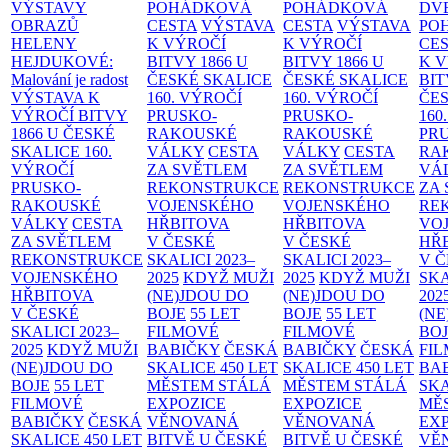
VÝSTAVY
POHÁDKOVÁ
POHÁDKOVÁ
DV
OBRAZŮ
CESTA
VÝSTAVA
CESTA
VÝSTAVA
PO
HELENY
K VÝROČÍ
K VÝROČÍ
CE
HEJDUKOVÉ:
BITVY 1866 U
BITVY 1866 U
K 
Malování je radost
ČESKÉ SKALICE
ČESKÉ SKALICE
BIT
VÝSTAVA K
160. VÝROČÍ
160. VÝROČÍ
ČES
VÝROČÍ BITVY
PRUSKO-
PRUSKO-
160
1866 U ČESKÉ
RAKOUSKÉ
RAKOUSKÉ
PR
SKALICE
160.
VÁLKY
CESTA
VÁLKY
CESTA
RA
VÝROČÍ
ZA SVĚTLEM
ZA SVĚTLEM
VÁ
PRUSKO-
REKONSTRUKCE
REKONSTRUKCE
ZA
RAKOUSKÉ
VOJENSKÉHO
VOJENSKÉHO
RE
VÁLKY
CESTA
HŘBITOVA
HŘBITOVA
VO
ZA SVĚTLEM
V ČESKÉ
V ČESKÉ
HŘ
REKONSTRUKCE
SKALICI 2023–
SKALICI 2023–
V 
VOJENSKÉHO
2025
KDYŽ MUŽI
2025
KDYŽ MUŽI
SKA
HŘBITOVA
(NE)JDOU DO
(NE)JDOU DO
202
V ČESKÉ
BOJE
55 LET
BOJE
55 LET
(NE
SKALICI 2023–
FILMOVÉ
FILMOVÉ
BO
2025
KDYŽ MUŽI
BABIČKY
ČESKÁ
BABIČKY
ČESKÁ
FI
(NE)JDOU DO
SKALICE 450 LET
SKALICE 450 LET
BA
BOJE
55 LET
MĚSTEM
STÁLÁ
MĚSTEM
STÁLÁ
SKA
FILMOVÉ
EXPOZICE
EXPOZICE
MĚ
BABIČKY
ČESKÁ
VĚNOVANÁ
VĚNOVANÁ
EX
SKALICE 450 LET
BITVĚ U ČESKÉ
BITVĚ U ČESKÉ
VĚ