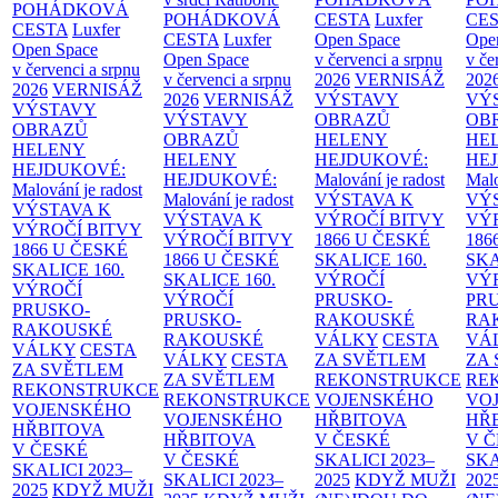
POHÁDKOVÁ
POHÁDKOVÁ
CESTA
Luxfer
CE
CESTA
Luxfer
CESTA
Luxfer
Open Space
Ope
Open Space
Open Space
v červenci a srpnu
v če
v červenci a srpnu
v červenci a srpnu
2026
VERNISÁŽ
202
2026
VERNISÁŽ
2026
VERNISÁŽ
VÝSTAVY
VÝ
VÝSTAVY
VÝSTAVY
OBRAZŮ
OB
OBRAZŮ
OBRAZŮ
HELENY
HE
HELENY
HELENY
HEJDUKOVÉ:
HE
HEJDUKOVÉ:
HEJDUKOVÉ:
Malování je radost
Malo
Malování je radost
Malování je radost
VÝSTAVA K
VÝ
VÝSTAVA K
VÝSTAVA K
VÝROČÍ BITVY
VÝ
VÝROČÍ BITVY
VÝROČÍ BITVY
1866 U ČESKÉ
186
1866 U ČESKÉ
1866 U ČESKÉ
SKALICE
160.
SK
SKALICE
160.
SKALICE
160.
VÝROČÍ
VÝ
VÝROČÍ
VÝROČÍ
PRUSKO-
PR
PRUSKO-
PRUSKO-
RAKOUSKÉ
RA
RAKOUSKÉ
RAKOUSKÉ
VÁLKY
CESTA
VÁ
VÁLKY
CESTA
VÁLKY
CESTA
ZA SVĚTLEM
ZA
ZA SVĚTLEM
ZA SVĚTLEM
REKONSTRUKCE
RE
REKONSTRUKCE
REKONSTRUKCE
VOJENSKÉHO
VO
VOJENSKÉHO
VOJENSKÉHO
HŘBITOVA
HŘ
HŘBITOVA
HŘBITOVA
V ČESKÉ
V 
V ČESKÉ
V ČESKÉ
SKALICI 2023–
SKA
SKALICI 2023–
SKALICI 2023–
2025
KDYŽ MUŽI
202
2025
KDYŽ MUŽI