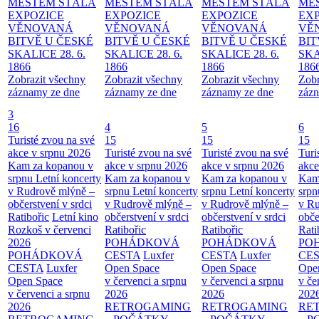
MĚSTEM
STÁLÁ
MĚSTEM
STÁLÁ
MĚSTEM
STÁLÁ
MĚ
EXPOZICE
EXPOZICE
EXPOZICE
EX
VĚNOVANÁ
VĚNOVANÁ
VĚNOVANÁ
VĚ
BITVĚ U ČESKÉ
BITVĚ U ČESKÉ
BITVĚ U ČESKÉ
BIT
SKALICE 28. 6.
SKALICE 28. 6.
SKALICE 28. 6.
SKA
1866
1866
1866
186
Zobrazit všechny
Zobrazit všechny
Zobrazit všechny
Zobr
záznamy ze dne
záznamy ze dne
záznamy ze dne
zázn
3
16
4
5
6
Turisté zvou na své
15
15
15
akce v srpnu 2026
Turisté zvou na své
Turisté zvou na své
Turi
Kam za kopanou v
akce v srpnu 2026
akce v srpnu 2026
akce
srpnu
Letní koncerty
Kam za kopanou v
Kam za kopanou v
Kam
v Rudrově mlýně –
srpnu
Letní koncerty
srpnu
Letní koncerty
srp
občerstvení v srdci
v Rudrově mlýně –
v Rudrově mlýně –
v Ru
Ratibořic
Letní kino
občerstvení v srdci
občerstvení v srdci
obče
Rozkoš v červenci
Ratibořic
Ratibořic
Rati
2026
POHÁDKOVÁ
POHÁDKOVÁ
PO
POHÁDKOVÁ
CESTA
Luxfer
CESTA
Luxfer
CE
CESTA
Luxfer
Open Space
Open Space
Ope
Open Space
v červenci a srpnu
v červenci a srpnu
v če
v červenci a srpnu
2026
2026
202
2026
RETROGAMING
RETROGAMING
RE