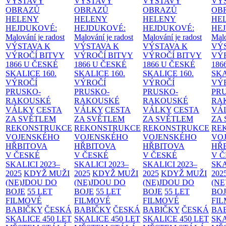
VÝSTAVY
VÝSTAVY
VÝSTAVY
VÝ
OBRAZŮ
OBRAZŮ
OBRAZŮ
OB
HELENY
HELENY
HELENY
HE
HEJDUKOVÉ:
HEJDUKOVÉ:
HEJDUKOVÉ:
HE
Malování je radost
Malování je radost
Malování je radost
Malo
VÝSTAVA K
VÝSTAVA K
VÝSTAVA K
VÝ
VÝROČÍ BITVY
VÝROČÍ BITVY
VÝROČÍ BITVY
VÝ
1866 U ČESKÉ
1866 U ČESKÉ
1866 U ČESKÉ
186
SKALICE
160.
SKALICE
160.
SKALICE
160.
SK
VÝROČÍ
VÝROČÍ
VÝROČÍ
VÝ
PRUSKO-
PRUSKO-
PRUSKO-
PR
RAKOUSKÉ
RAKOUSKÉ
RAKOUSKÉ
RA
VÁLKY
CESTA
VÁLKY
CESTA
VÁLKY
CESTA
VÁ
ZA SVĚTLEM
ZA SVĚTLEM
ZA SVĚTLEM
ZA
REKONSTRUKCE
REKONSTRUKCE
REKONSTRUKCE
RE
VOJENSKÉHO
VOJENSKÉHO
VOJENSKÉHO
VO
HŘBITOVA
HŘBITOVA
HŘBITOVA
HŘ
V ČESKÉ
V ČESKÉ
V ČESKÉ
V 
SKALICI 2023–
SKALICI 2023–
SKALICI 2023–
SKA
2025
KDYŽ MUŽI
2025
KDYŽ MUŽI
2025
KDYŽ MUŽI
202
(NE)JDOU DO
(NE)JDOU DO
(NE)JDOU DO
(NE
BOJE
55 LET
BOJE
55 LET
BOJE
55 LET
BO
FILMOVÉ
FILMOVÉ
FILMOVÉ
FI
BABIČKY
ČESKÁ
BABIČKY
ČESKÁ
BABIČKY
ČESKÁ
BA
SKALICE 450 LET
SKALICE 450 LET
SKALICE 450 LET
SKA