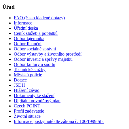
Úřad
FAQ (často kladené dotazy)
Informace
Úřední deska
Ceník služeb a poplatků
Odbor tajemníka
Odbor finanční
Odbor sociálně správní
Odbor výstavby a životního prostředí
Odbor investic a správy majetku
Odbor kultury a sportu
Technické služby
Městská policie
Dotace
JSDH
Hlášení závad
Dokumenty ke stažení
Digitální povodňový plán
Czech POINT
Profil zadavatele
Životní situace
Informace poskytnuté dle zákona č. 106⁄1999 Sb.