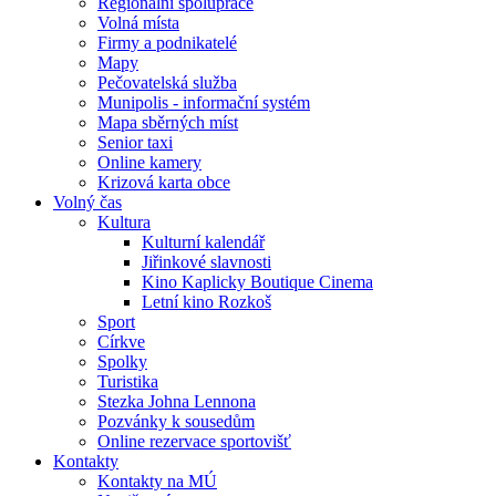
Regionální spolupráce
Volná místa
Firmy a podnikatelé
Mapy
Pečovatelská služba
Munipolis - informační systém
Mapa sběrných míst
Senior taxi
Online kamery
Krizová karta obce
Volný čas
Kultura
Kulturní kalendář
Jiřinkové slavnosti
Kino Kaplicky Boutique Cinema
Letní kino Rozkoš
Sport
Církve
Spolky
Turistika
Stezka Johna Lennona
Pozvánky k sousedům
Online rezervace sportovišť
Kontakty
Kontakty na MÚ