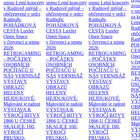
srpnu
Letní koncerty
srpnu
Letní koncerty
srpnu
Letní koncerty
zvou
v Rudrově mlýně –
v Rudrově mlýně –
v Rudrově mlýně –
v sr
občerstvení v srdci
občerstvení v srdci
občerstvení v srdci
za k
Ratibořic
Ratibořic
Ratibořic
Letn
POHÁDKOVÁ
POHÁDKOVÁ
POHÁDKOVÁ
Rud
CESTA
Luxfer
CESTA
Luxfer
CESTA
Luxfer
obče
Open Space
Open Space
Open Space
Rati
v červenci a srpnu
v červenci a srpnu
v červenci a srpnu
PO
2026
2026
2026
CE
RETROGAMING
RETROGAMING
RETROGAMING
Ope
– POČÁTKY
– POČÁTKY
– POČÁTKY
v če
OSOBNÍCH
OSOBNÍCH
OSOBNÍCH
202
POČÍTAČŮ U
POČÍTAČŮ U
POČÍTAČŮ U
RE
NÁS
VERNISÁŽ
NÁS
VERNISÁŽ
NÁS
VERNISÁŽ
– 
VÝSTAVY
VÝSTAVY
VÝSTAVY
OS
OBRAZŮ
OBRAZŮ
OBRAZŮ
PO
HELENY
HELENY
HELENY
NÁ
HEJDUKOVÉ:
HEJDUKOVÉ:
HEJDUKOVÉ:
VÝ
Malování je radost
Malování je radost
Malování je radost
OB
VÝSTAVA K
VÝSTAVA K
VÝSTAVA K
HE
VÝROČÍ BITVY
VÝROČÍ BITVY
VÝROČÍ BITVY
HE
1866 U ČESKÉ
1866 U ČESKÉ
1866 U ČESKÉ
Malo
SKALICE
160.
SKALICE
160.
SKALICE
160.
VÝ
VÝROČÍ
VÝROČÍ
VÝROČÍ
VÝ
PRUSKO-
PRUSKO-
PRUSKO-