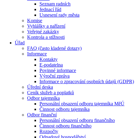
Seznam radních
Jednací řád
Usnesení rady města
Komise
Vyhlášky a nařízení
Veřejné zakázky
Kontrola a stížnosti
Úřad
FAQ (často kladené dotazy)
Informace
Kontakty
E-podatelna
Povinné informace
Výroční zpráva
Informace o zpracování osobních údajů (GDPR)
Úřední deska
Ceník služeb a poplatků
Odbor tajemníka
Personální obsazení odboru tajemníka MěÚ
Činnost odboru tajemníka
Odbor finanční
Personální obsazení odboru finančního
Činnost odboru finančního
Rozpočty
Odpadové hospodářství