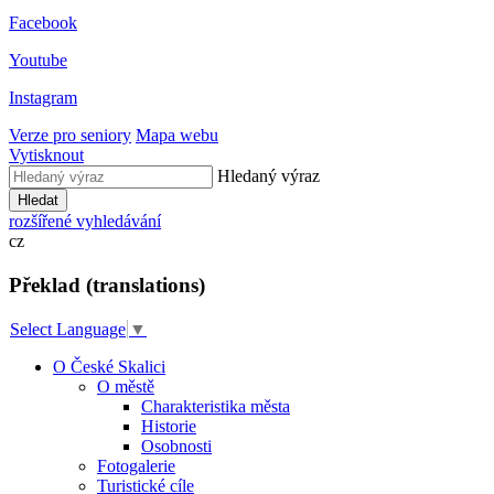
Facebook
Youtube
Instagram
Verze pro seniory
Mapa webu
Vytisknout
Hledaný výraz
Hledat
rozšířené vyhledávání
cz
Překlad (translations)
Select Language
▼
O České Skalici
O městě
Charakteristika města
Historie
Osobnosti
Fotogalerie
Turistické cíle