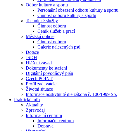
Odbor kultury a sportu
Personální obsazení odboru kultury a sportu
Činnost odboru kultury a sportu
Technické služby
Činnost odboru
Ceník služeb a prací
Městská policie
Činnost odboru
Galerie nalezených psů
Dotace
JSDH
Hlášení závad
Dokumenty ke stažení
Digitální povodňový plán
Czech POINT
Profil zadavatele
Životní situace
Informace poskytnuté dle zákona č. 106⁄1999 Sb.
Praktické info
Aktuality
Zpravodaj
Informační centrum
Informační centrum
Doprava