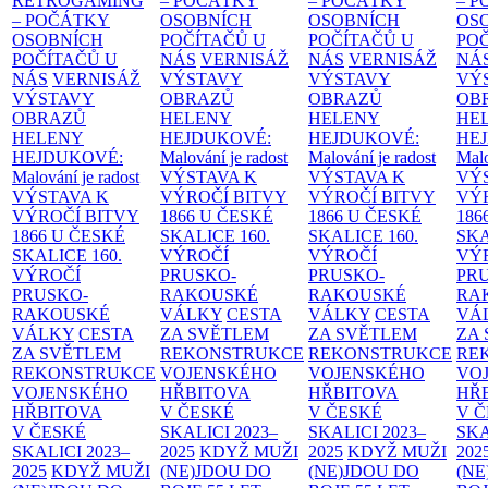
RETROGAMING
– POČÁTKY
– POČÁTKY
– 
– POČÁTKY
OSOBNÍCH
OSOBNÍCH
OS
OSOBNÍCH
POČÍTAČŮ U
POČÍTAČŮ U
PO
POČÍTAČŮ U
NÁS
VERNISÁŽ
NÁS
VERNISÁŽ
NÁ
NÁS
VERNISÁŽ
VÝSTAVY
VÝSTAVY
VÝ
VÝSTAVY
OBRAZŮ
OBRAZŮ
OB
OBRAZŮ
HELENY
HELENY
HE
HELENY
HEJDUKOVÉ:
HEJDUKOVÉ:
HE
HEJDUKOVÉ:
Malování je radost
Malování je radost
Malo
Malování je radost
VÝSTAVA K
VÝSTAVA K
VÝ
VÝSTAVA K
VÝROČÍ BITVY
VÝROČÍ BITVY
VÝ
VÝROČÍ BITVY
1866 U ČESKÉ
1866 U ČESKÉ
186
1866 U ČESKÉ
SKALICE
160.
SKALICE
160.
SK
SKALICE
160.
VÝROČÍ
VÝROČÍ
VÝ
VÝROČÍ
PRUSKO-
PRUSKO-
PR
PRUSKO-
RAKOUSKÉ
RAKOUSKÉ
RA
RAKOUSKÉ
VÁLKY
CESTA
VÁLKY
CESTA
VÁ
VÁLKY
CESTA
ZA SVĚTLEM
ZA SVĚTLEM
ZA
ZA SVĚTLEM
REKONSTRUKCE
REKONSTRUKCE
RE
REKONSTRUKCE
VOJENSKÉHO
VOJENSKÉHO
VO
VOJENSKÉHO
HŘBITOVA
HŘBITOVA
HŘ
HŘBITOVA
V ČESKÉ
V ČESKÉ
V 
V ČESKÉ
SKALICI 2023–
SKALICI 2023–
SKA
SKALICI 2023–
2025
KDYŽ MUŽI
2025
KDYŽ MUŽI
202
2025
KDYŽ MUŽI
(NE)JDOU DO
(NE)JDOU DO
(NE