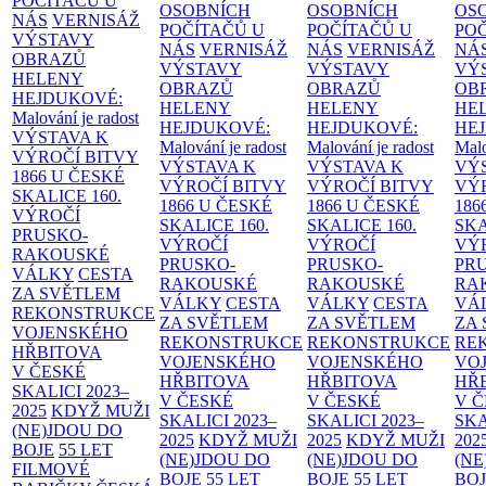
POČÍTAČŮ U
OSOBNÍCH
OSOBNÍCH
OS
NÁS
VERNISÁŽ
POČÍTAČŮ U
POČÍTAČŮ U
PO
VÝSTAVY
NÁS
VERNISÁŽ
NÁS
VERNISÁŽ
NÁ
OBRAZŮ
VÝSTAVY
VÝSTAVY
VÝ
HELENY
OBRAZŮ
OBRAZŮ
OB
HEJDUKOVÉ:
HELENY
HELENY
HE
Malování je radost
HEJDUKOVÉ:
HEJDUKOVÉ:
HE
VÝSTAVA K
Malování je radost
Malování je radost
Malo
VÝROČÍ BITVY
VÝSTAVA K
VÝSTAVA K
VÝ
1866 U ČESKÉ
VÝROČÍ BITVY
VÝROČÍ BITVY
VÝ
SKALICE
160.
1866 U ČESKÉ
1866 U ČESKÉ
186
VÝROČÍ
SKALICE
160.
SKALICE
160.
SK
PRUSKO-
VÝROČÍ
VÝROČÍ
VÝ
RAKOUSKÉ
PRUSKO-
PRUSKO-
PR
VÁLKY
CESTA
RAKOUSKÉ
RAKOUSKÉ
RA
ZA SVĚTLEM
VÁLKY
CESTA
VÁLKY
CESTA
VÁ
REKONSTRUKCE
ZA SVĚTLEM
ZA SVĚTLEM
ZA
VOJENSKÉHO
REKONSTRUKCE
REKONSTRUKCE
RE
HŘBITOVA
VOJENSKÉHO
VOJENSKÉHO
VO
V ČESKÉ
HŘBITOVA
HŘBITOVA
HŘ
SKALICI 2023–
V ČESKÉ
V ČESKÉ
V 
2025
KDYŽ MUŽI
SKALICI 2023–
SKALICI 2023–
SKA
(NE)JDOU DO
2025
KDYŽ MUŽI
2025
KDYŽ MUŽI
202
BOJE
55 LET
(NE)JDOU DO
(NE)JDOU DO
(NE
FILMOVÉ
BOJE
55 LET
BOJE
55 LET
BO