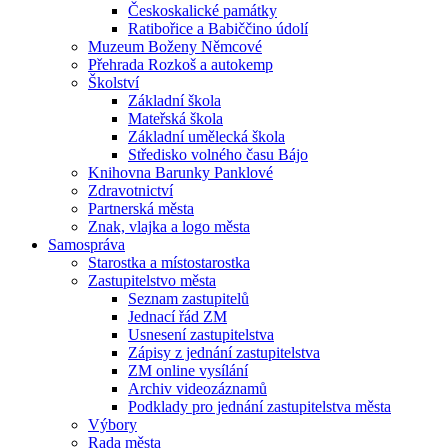
Českoskalické památky
Ratibořice a Babiččino údolí
Muzeum Boženy Němcové
Přehrada Rozkoš a autokemp
Školství
Základní škola
Mateřská škola
Základní umělecká škola
Středisko volného času Bájo
Knihovna Barunky Panklové
Zdravotnictví
Partnerská města
Znak, vlajka a logo města
Samospráva
Starostka a místostarostka
Zastupitelstvo města
Seznam zastupitelů
Jednací řád ZM
Usnesení zastupitelstva
Zápisy z jednání zastupitelstva
ZM online vysílání
Archiv videozáznamů
Podklady pro jednání zastupitelstva města
Výbory
Rada města