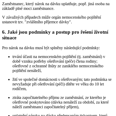
Zaměstnanec, který nárok na dávku uplatňuje, popř. jiná osoba na
základě plné moci zaměstnance.
V závažných případech může orgán nemocenského pojištění
ustanovit tzv. "zvláštního příjemce dávky".
6. Jaké jsou podmínky a postup pro řešení životní
situace
Pro nárok na dávku musí být splněny následující podmínky:
trvání účasti na nemocenském pojištění (tj. zaměstnání) v
době vzniku potřeby ošetřování (péče) člena rodiny;
ošetřovné z ochranné lhůty ze zaniklého nemocenského
pojištění nenáleží,
žití ve společné domácnosti s ošetřovaným; tato podmínka se
nevyžaduje při ošetřování (péči) dítěte ve věku do 10 let
rodičem,
ztráta započitatelného příjmu ze zaměstnání, ze kterého je
ošetřovné poskytováno (dávka nenáleží za období, za které
náleží zaměstnanci započitatelný příjem),
uplatnění nároku na dávku předepsaným tiskopisem, který