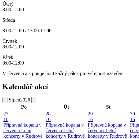
Úterý
8:00-12.00
Středa
8:00-12.00 / 13.00-17.00
Čtvrtek
8:00-12.00
Pátek
8:00-12:00
V červenci a srpnu je úřad každý pátek pro veřejnost uzavřen
Kalendář akcí
Srpen
2026
Po
Út
St
27
28
29
30
16
16
16
16
Přípravná kopaná v
Přípravná kopaná v
Přípravná kopaná v
Příp
červenci
Letní
červenci
Letní
červenci
Letní
červ
koncerty v Rudrově
koncerty v Rudrově
koncerty v Rudrově
konc