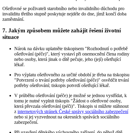
Ošetřovné se poživateli starobního nebo invalidního důchodu pro
invaliditu třetího stupně poskytuje nejdéle do dne, jímž končí doba
zaměstnání.
7. Jakým způsobem můžete zahájit řešení životní
situace
Nárok na dávku uplatněte tiskopisem "Rozhodnutí o potřebě
ošetřování (péče)", který vystaví při onemocnění člena rodiny
nebo osoby, která jinak o dítě pečuje, jeho (její) ošetřující
lékař.
Pro výplatu ošetřovného za určité období je třeba na tiskopisu
"Potvrzení o trvání potřeby ošetřování (péče)" osvědčit trvání
potřeby ošetřování; tiskopis potvrdí ošetřující lékař.
V průběhu ošetřování (péče) je možné se jednou vystřídat, k
tomu je nutné vyplnit tiskopis "Žádost o ošetřovné osoby,
která převzala ošetřování (péči)". Tiskopis si můžete stáhnout
z
internetových stránek České správy sociálního zabezpečení
nebo si jej vyzvednout na okresních správách sociálního
zabezpečení.
Při uzavření dětského výchovného zařízení, do něhož dítě