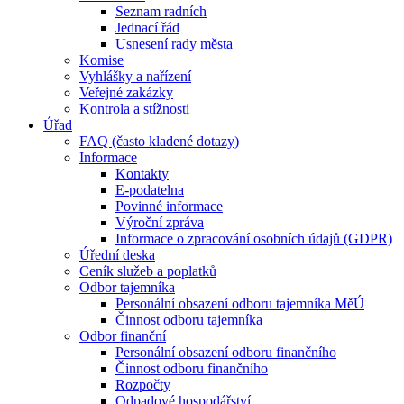
Seznam radních
Jednací řád
Usnesení rady města
Komise
Vyhlášky a nařízení
Veřejné zakázky
Kontrola a stížnosti
Úřad
FAQ (často kladené dotazy)
Informace
Kontakty
E-podatelna
Povinné informace
Výroční zpráva
Informace o zpracování osobních údajů (GDPR)
Úřední deska
Ceník služeb a poplatků
Odbor tajemníka
Personální obsazení odboru tajemníka MěÚ
Činnost odboru tajemníka
Odbor finanční
Personální obsazení odboru finančního
Činnost odboru finančního
Rozpočty
Odpadové hospodářství