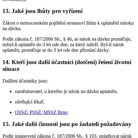
13. Jaké jsou lhůty pro vyřízení
Zákon o nemocenském pojištění nestanoví lhůtu k uplatnění nároku
na dávku.
Podle zákona č. 187/2006 Sb., § 46, se nárok na dávku promlčuje,
nebyl-li uplatněn do 3 let ode dne, za který náleží. Byl-li nárok
uplatněn, promlčuje se do 3 let ode dne přiznání dávky.
14. Kteří jsou další účastníci (dotčení) řešení životní
situace
Dalšími účastníky jsou:
zaměstnavatel, u kterého je nárok na dávku uplatněn,
ošetřující lékař,
OSSZ/ PSSZ/ MSSZ Brno
.
15. Jaké další činnosti jsou po žadateli požadovány
Podle ustanovení zákona č. 187/2006 Sb., § 103, uplatňovat nárok