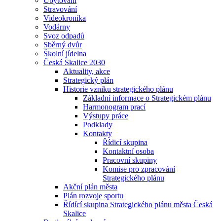
Ubytování
Stravování
Videokronika
Vodárny
Svoz odpadů
Sběrný dvůr
Školní jídelna
Česká Skalice 2030
Aktuality, akce
Strategický plán
Historie vzniku strategického plánu
Základní informace o Strategickém plánu
Harmonogram prací
Výstupy práce
Podklady
Kontakty
Řídicí skupina
Kontaktní osoba
Pracovní skupiny
Komise pro zpracování
Strategického plánu
Akční plán města
Plán rozvoje sportu
Řídící skupina Strategického plánu města Česká
Skalice