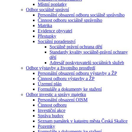
Místní poplatky
Odbor sociálně správní
Personální obsazení odboru sociálně správního
Činnost odboru sociálně správního
Matrika
Evidence obyvatel
Přestupky
Sociální poradenství
Sociálně právní ochrana dětí
Standardy kvality sociálně-právní ochrany
dětí
Adresář poskytovatelů sociálních služeb
Odbor výstavby a životního prostředí
Personální obsazení odboru výstavby a ŽP
Činnost odboru výstavby a ŽP
Územní plán
Formuláře a dokumenty ke stažení
Odbor investic a správy majetku
Personální obsazení OISM
Činnost odboru
Investiční akce
Správa budov
Seznam památek v katastru města Česká Skalice
Pozemky
Formuláře a dokumenty ke stažení