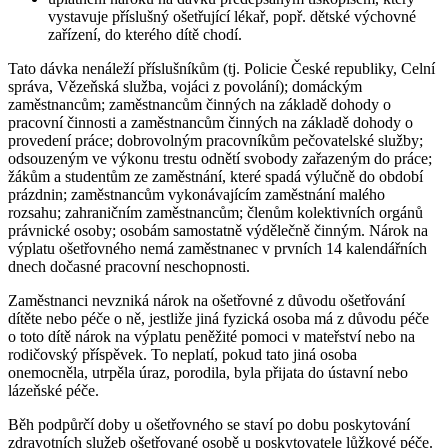
vystavuje příslušný ošetřující lékař, popř. dětské výchovné
zařízení, do kterého dítě chodí.
Tato dávka nenáleží příslušníkům (tj. Policie České republiky, Celní
správa, Vězeňská služba, vojáci z povolání); domáckým
zaměstnancům; zaměstnancům činných na základě dohody o
pracovní činnosti a zaměstnancům činných na základě dohody o
provedení práce; dobrovolným pracovníkům pečovatelské služby;
odsouzeným ve výkonu trestu odnětí svobody zařazeným do práce;
žákům a studentům ze zaměstnání, které spadá výlučně do období
prázdnin; zaměstnancům vykonávajícím zaměstnání malého
rozsahu; zahraničním zaměstnancům; členům kolektivních orgánů
právnické osoby; osobám samostatně výdělečně činným. Nárok na
výplatu ošetřovného nemá zaměstnanec v prvních 14 kalendářních
dnech dočasné pracovní neschopnosti.
Zaměstnanci nevzniká nárok na ošetřovné z důvodu ošetřování
dítěte nebo péče o ně, jestliže jiná fyzická osoba má z důvodu péče
o toto dítě nárok na výplatu peněžité pomoci v mateřství nebo na
rodičovský příspěvek. To neplatí, pokud tato jiná osoba
onemocněla, utrpěla úraz, porodila, byla přijata do ústavní nebo
lázeňské péče.
Běh podpůrčí doby u ošetřovného se staví po dobu poskytování
zdravotních služeb ošetřované osobě u poskytovatele lůžkové péče.