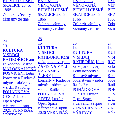
BITVĚ U ČESKÉ
EXPOZICE
EXPOZICE
EX
SKALICE 28. 6.
VĚNOVANÁ
VĚNOVANÁ
VĚ
1866
BITVĚ U ČESKÉ
BITVĚ U ČESKÉ
BIT
Zobrazit všechny
SKALICE 28. 6.
SKALICE 28. 6.
SKA
záznamy ze dne
1866
1866
186
Zobrazit všechny
Zobrazit všechny
Zobr
záznamy ze dne
záznamy ze dne
zázn
25
24
15
26
27
15
KULTURA
14
14
KULTURA
V SRDCI
KULTURA
KU
V SRDCI
RATIBOŘIC
Kam
V SRDCI
V S
RATIBOŘIC
Kam
za kopanou v srpnu
RATIBOŘIC
Kam
RAT
za kopanou v srpnu
ZÁPIS NA VÝLET
za kopanou v srpnu
za k
MALOSKALICKÉ
NA ZÁMEK
Letní koncerty v
Letn
POSVÍCENÍ
Letní
ŽLEBY
Letní
Rudrově mlýně –
Rud
koncerty v Rudrově
koncerty v Rudrově
občerstvení v srdci
obče
mlýně – občerstvení
mlýně – občerstvení
Ratibořic
Rati
v srdci Ratibořic
v srdci Ratibořic
POHÁDKOVÁ
PO
POHÁDKOVÁ
POHÁDKOVÁ
CESTA
Luxfer
CE
CESTA
Luxfer
CESTA
Luxfer
Open Space
Ope
Open Space
Open Space
v červenci a srpnu
v če
v červenci a srpnu
v červenci a srpnu
2026
VERNISÁŽ
202
2026
VERNISÁŽ
2026
VERNISÁŽ
VÝSTAVY
VÝ
VÝSTAVY