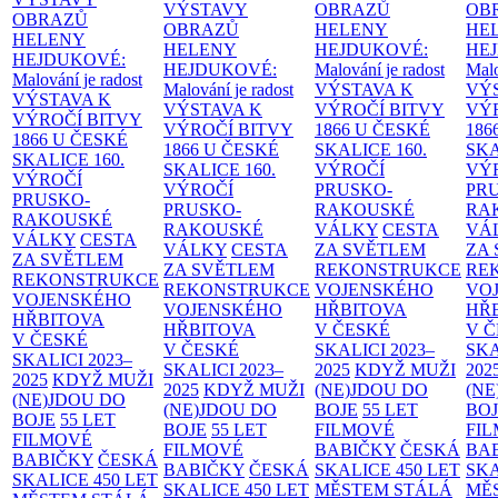
VÝSTAVY
OBRAZŮ
OB
OBRAZŮ
OBRAZŮ
HELENY
HE
HELENY
HELENY
HEJDUKOVÉ:
HE
HEJDUKOVÉ:
HEJDUKOVÉ:
Malování je radost
Malo
Malování je radost
Malování je radost
VÝSTAVA K
VÝ
VÝSTAVA K
VÝSTAVA K
VÝROČÍ BITVY
VÝ
VÝROČÍ BITVY
VÝROČÍ BITVY
1866 U ČESKÉ
186
1866 U ČESKÉ
1866 U ČESKÉ
SKALICE
160.
SK
SKALICE
160.
SKALICE
160.
VÝROČÍ
VÝ
VÝROČÍ
VÝROČÍ
PRUSKO-
PR
PRUSKO-
PRUSKO-
RAKOUSKÉ
RA
RAKOUSKÉ
RAKOUSKÉ
VÁLKY
CESTA
VÁ
VÁLKY
CESTA
VÁLKY
CESTA
ZA SVĚTLEM
ZA
ZA SVĚTLEM
ZA SVĚTLEM
REKONSTRUKCE
RE
REKONSTRUKCE
REKONSTRUKCE
VOJENSKÉHO
VO
VOJENSKÉHO
VOJENSKÉHO
HŘBITOVA
HŘ
HŘBITOVA
HŘBITOVA
V ČESKÉ
V 
V ČESKÉ
V ČESKÉ
SKALICI 2023–
SKA
SKALICI 2023–
SKALICI 2023–
2025
KDYŽ MUŽI
202
2025
KDYŽ MUŽI
2025
KDYŽ MUŽI
(NE)JDOU DO
(NE
(NE)JDOU DO
(NE)JDOU DO
BOJE
55 LET
BO
BOJE
55 LET
BOJE
55 LET
FILMOVÉ
FI
FILMOVÉ
FILMOVÉ
BABIČKY
ČESKÁ
BA
BABIČKY
ČESKÁ
BABIČKY
ČESKÁ
SKALICE 450 LET
SKA
SKALICE 450 LET
SKALICE 450 LET
MĚSTEM
STÁLÁ
MĚ