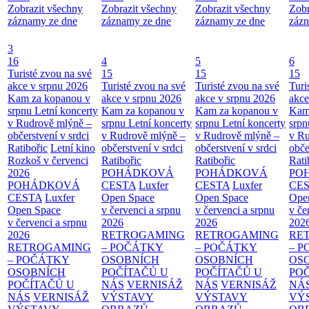
Zobrazit všechny
Zobrazit všechny
Zobrazit všechny
Zobr
záznamy ze dne
záznamy ze dne
záznamy ze dne
zázn
3
16
4
5
6
Turisté zvou na své
15
15
15
akce v srpnu 2026
Turisté zvou na své
Turisté zvou na své
Turi
Kam za kopanou v
akce v srpnu 2026
akce v srpnu 2026
akce
srpnu
Letní koncerty
Kam za kopanou v
Kam za kopanou v
Kam
v Rudrově mlýně –
srpnu
Letní koncerty
srpnu
Letní koncerty
srp
občerstvení v srdci
v Rudrově mlýně –
v Rudrově mlýně –
v Ru
Ratibořic
Letní kino
občerstvení v srdci
občerstvení v srdci
obče
Rozkoš v červenci
Ratibořic
Ratibořic
Rati
2026
POHÁDKOVÁ
POHÁDKOVÁ
PO
POHÁDKOVÁ
CESTA
Luxfer
CESTA
Luxfer
CE
CESTA
Luxfer
Open Space
Open Space
Ope
Open Space
v červenci a srpnu
v červenci a srpnu
v če
v červenci a srpnu
2026
2026
202
2026
RETROGAMING
RETROGAMING
RE
RETROGAMING
– POČÁTKY
– POČÁTKY
– 
– POČÁTKY
OSOBNÍCH
OSOBNÍCH
OS
OSOBNÍCH
POČÍTAČŮ U
POČÍTAČŮ U
PO
POČÍTAČŮ U
NÁS
VERNISÁŽ
NÁS
VERNISÁŽ
NÁ
NÁS
VERNISÁŽ
VÝSTAVY
VÝSTAVY
VÝ