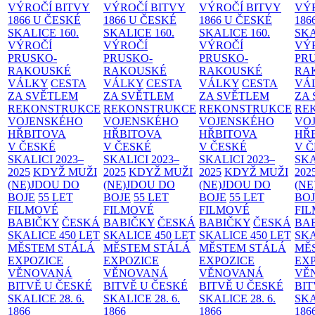
VÝROČÍ BITVY
VÝROČÍ BITVY
VÝROČÍ BITVY
VÝ
1866 U ČESKÉ
1866 U ČESKÉ
1866 U ČESKÉ
186
SKALICE
160.
SKALICE
160.
SKALICE
160.
SK
VÝROČÍ
VÝROČÍ
VÝROČÍ
VÝ
PRUSKO-
PRUSKO-
PRUSKO-
PR
RAKOUSKÉ
RAKOUSKÉ
RAKOUSKÉ
RA
VÁLKY
CESTA
VÁLKY
CESTA
VÁLKY
CESTA
VÁ
ZA SVĚTLEM
ZA SVĚTLEM
ZA SVĚTLEM
ZA
REKONSTRUKCE
REKONSTRUKCE
REKONSTRUKCE
RE
VOJENSKÉHO
VOJENSKÉHO
VOJENSKÉHO
VO
HŘBITOVA
HŘBITOVA
HŘBITOVA
HŘ
V ČESKÉ
V ČESKÉ
V ČESKÉ
V 
SKALICI 2023–
SKALICI 2023–
SKALICI 2023–
SKA
2025
KDYŽ MUŽI
2025
KDYŽ MUŽI
2025
KDYŽ MUŽI
202
(NE)JDOU DO
(NE)JDOU DO
(NE)JDOU DO
(NE
BOJE
55 LET
BOJE
55 LET
BOJE
55 LET
BO
FILMOVÉ
FILMOVÉ
FILMOVÉ
FI
BABIČKY
ČESKÁ
BABIČKY
ČESKÁ
BABIČKY
ČESKÁ
BA
SKALICE 450 LET
SKALICE 450 LET
SKALICE 450 LET
SKA
MĚSTEM
STÁLÁ
MĚSTEM
STÁLÁ
MĚSTEM
STÁLÁ
MĚ
EXPOZICE
EXPOZICE
EXPOZICE
EX
VĚNOVANÁ
VĚNOVANÁ
VĚNOVANÁ
VĚ
BITVĚ U ČESKÉ
BITVĚ U ČESKÉ
BITVĚ U ČESKÉ
BIT
SKALICE 28. 6.
SKALICE 28. 6.
SKALICE 28. 6.
SKA
1866
1866
1866
186