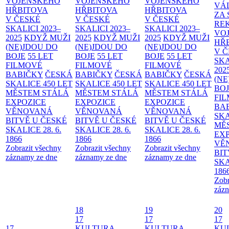
VOJENSKÉHO
VOJENSKÉHO
VOJENSKÉHO
VÁ
HŘBITOVA
HŘBITOVA
HŘBITOVA
ZA
V ČESKÉ
V ČESKÉ
V ČESKÉ
RE
SKALICI 2023–
SKALICI 2023–
SKALICI 2023–
VO
2025
KDYŽ MUŽI
2025
KDYŽ MUŽI
2025
KDYŽ MUŽI
HŘ
(NE)JDOU DO
(NE)JDOU DO
(NE)JDOU DO
V 
BOJE
55 LET
BOJE
55 LET
BOJE
55 LET
SKA
FILMOVÉ
FILMOVÉ
FILMOVÉ
202
BABIČKY
ČESKÁ
BABIČKY
ČESKÁ
BABIČKY
ČESKÁ
(NE
SKALICE 450 LET
SKALICE 450 LET
SKALICE 450 LET
BO
MĚSTEM
STÁLÁ
MĚSTEM
STÁLÁ
MĚSTEM
STÁLÁ
FI
EXPOZICE
EXPOZICE
EXPOZICE
BA
VĚNOVANÁ
VĚNOVANÁ
VĚNOVANÁ
SKA
BITVĚ U ČESKÉ
BITVĚ U ČESKÉ
BITVĚ U ČESKÉ
MĚ
SKALICE 28. 6.
SKALICE 28. 6.
SKALICE 28. 6.
EX
1866
1866
1866
VĚ
Zobrazit všechny
Zobrazit všechny
Zobrazit všechny
BIT
záznamy ze dne
záznamy ze dne
záznamy ze dne
SKA
186
Zobr
zázn
18
19
20
17
17
17
17
KULTURA
KULTURA
KU