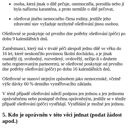
osoba, která jinak o dítě pečuje, onemocněla, porodila nebo jí
byla nařízena karanténa, a proto nemůže o dítě pečovat,
ošetřovat jiného nemocného člena rodiny, jestliže jeho
zdravotní stav vyžaduje nezbytně ošetřování jinou osobou.
Ošetřovné se poskytuje od prvního dne potřeby ošetřování (péče) po
dobu 9 kalendářních dnů.
Zaměstnanci, který má v trvalé péči alespoň jedno dítě ve věku do
16 let, které neukončilo povinnou školní docházku, a je jinak
osamělý (tj. svobodný, rozvedený, ovdovělý, nežije-li s druhem
nebo registrovaným partnerem), se ošetřovné poskytuje od prvního
dne potřeby ošetřování (péče) po dobu 16 kalendářních dnů.
Ošetřovné se stanoví stejným způsobem jako nemocenské, včetně
výše dávky 60 % denního vyměřovacího základu.
V témž případě ošetřování náleží podpora jen jednou a jen jednomu
oprávněnému nebo postupně dvěma oprávněným, jestliže se v témže
případě ošetřování (péče) vystřídají. Vystřídání je možné jen jednou.
5. Kdo je oprávněn v této věci jednat (podat žádost
apod.)