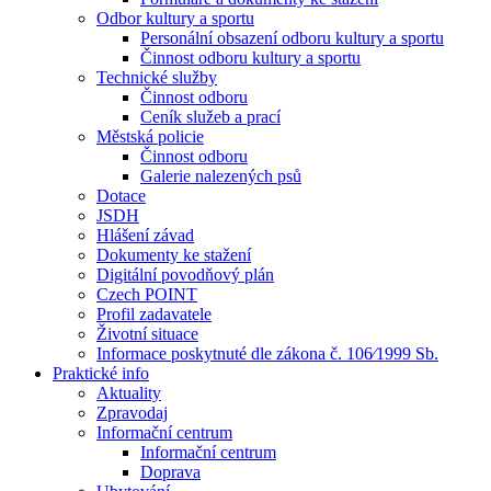
Odbor kultury a sportu
Personální obsazení odboru kultury a sportu
Činnost odboru kultury a sportu
Technické služby
Činnost odboru
Ceník služeb a prací
Městská policie
Činnost odboru
Galerie nalezených psů
Dotace
JSDH
Hlášení závad
Dokumenty ke stažení
Digitální povodňový plán
Czech POINT
Profil zadavatele
Životní situace
Informace poskytnuté dle zákona č. 106⁄1999 Sb.
Praktické info
Aktuality
Zpravodaj
Informační centrum
Informační centrum
Doprava