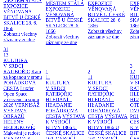
MĚSTEM
STÁLÁ
MĚSTEM
STÁLÁ
EXPOZICE
EX
EXPOZICE
EXPOZICE
VĚNOVANÁ
VĚ
VĚNOVANÁ
VĚNOVANÁ
BITVĚ U ČESKÉ
BIT
BITVĚ U ČESKÉ
BITVĚ U ČESKÉ
SKALICE 28. 6.
SKA
SKALICE 28. 6.
SKALICE 28. 6.
1866
186
1866
1866
Zobrazit všechny
Zobr
Zobrazit všechny
Zobrazit všechny
záznamy ze dne
zázn
záznamy ze dne
záznamy ze dne
31
13
KULTURA
V SRDCI
3
RATIBOŘIC
Kam
1
2
12
za kopanou v srpnu
11
11
KU
POHÁDKOVÁ
KULTURA
KULTURA
V S
CESTA
Luxfer
V SRDCI
V SRDCI
RAT
Open Space
RATIBOŘIC
RATIBOŘIC
HLE
v červenci a srpnu
HLEDÁNÍ –
HLEDÁNÍ –
HĽ
2026
VERNISÁŽ
HĽADANIE
HĽADANIE
OT
VÝSTAVY
POHÁDKOVÁ
POHÁDKOVÁ
DV
OBRAZŮ
CESTA
VÝSTAVA
CESTA
VÝSTAVA
PO
HELENY
K VÝROČÍ
K VÝROČÍ
CE
HEJDUKOVÉ:
BITVY 1866 U
BITVY 1866 U
K 
Malování je radost
ČESKÉ SKALICE
ČESKÉ SKALICE
BIT
VÝSTAVA K
160. VÝROČÍ
160. VÝROČÍ
ČES