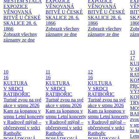
MĚSTEM
STÁLÁ
EXPOZICE
EXPOZICE
EX
EXPOZICE
VĚNOVANÁ
VĚNOVANÁ
VĚ
VĚNOVANÁ
BITVĚ U ČESKÉ
BITVĚ U ČESKÉ
BIT
BITVĚ U ČESKÉ
SKALICE 28. 6.
SKALICE 28. 6.
SKA
SKALICE 28. 6.
1866
1866
186
1866
Zobrazit všechny
Zobrazit všechny
Zobr
Zobrazit všechny
záznamy ze dne
záznamy ze dne
zázn
záznamy ze dne
13
17
KU
V S
10
11
12
RAT
16
16
16
KO
KULTURA
KULTURA
KULTURA
PR
V SRDCI
V SRDCI
V SRDCI
VÝ
RATIBOŘIC
RATIBOŘIC
RATIBOŘIC
KO
Turisté zvou na své
Turisté zvou na své
Turisté zvou na své
TR
akce v srpnu 2026
akce v srpnu 2026
akce v srpnu 2026
MO
Kam za kopanou v
Kam za kopanou v
Kam za kopanou v
BA
srpnu
Letní koncerty
srpnu
Letní koncerty
srpnu
Letní koncerty
zvou
v Rudrově mlýně –
v Rudrově mlýně –
v Rudrově mlýně –
v sr
občerstvení v srdci
občerstvení v srdci
občerstvení v srdci
za k
Ratibořic
Ratibořic
Ratibořic
Letn
POHÁDKOVÁ
POHÁDKOVÁ
POHÁDKOVÁ