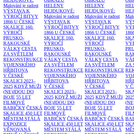
HEJDUKOVÉ:
OBRAZŮ
OBRAZŮ
OB
Malování je radost
HELENY
HELENY
HE
VÝSTAVA K
HEJDUKOVÉ:
HEJDUKOVÉ:
HE
VÝROČÍ BITVY
Malování je radost
Malování je radost
Malo
1866 U ČESKÉ
VÝSTAVA K
VÝSTAVA K
VÝ
SKALICE
160.
VÝROČÍ BITVY
VÝROČÍ BITVY
VÝ
VÝROČÍ
1866 U ČESKÉ
1866 U ČESKÉ
186
PRUSKO-
SKALICE
160.
SKALICE
160.
SK
RAKOUSKÉ
VÝROČÍ
VÝROČÍ
VÝ
VÁLKY
CESTA
PRUSKO-
PRUSKO-
PR
ZA SVĚTLEM
RAKOUSKÉ
RAKOUSKÉ
RA
REKONSTRUKCE
VÁLKY
CESTA
VÁLKY
CESTA
VÁ
VOJENSKÉHO
ZA SVĚTLEM
ZA SVĚTLEM
ZA
HŘBITOVA
REKONSTRUKCE
REKONSTRUKCE
RE
V ČESKÉ
VOJENSKÉHO
VOJENSKÉHO
VO
SKALICI 2023–
HŘBITOVA
HŘBITOVA
HŘ
2025
KDYŽ MUŽI
V ČESKÉ
V ČESKÉ
V 
(NE)JDOU DO
SKALICI 2023–
SKALICI 2023–
SKA
BOJE
55 LET
2025
KDYŽ MUŽI
2025
KDYŽ MUŽI
202
FILMOVÉ
(NE)JDOU DO
(NE)JDOU DO
(NE
BABIČKY
ČESKÁ
BOJE
55 LET
BOJE
55 LET
BO
SKALICE 450 LET
FILMOVÉ
FILMOVÉ
FI
MĚSTEM
STÁLÁ
BABIČKY
ČESKÁ
BABIČKY
ČESKÁ
BA
EXPOZICE
SKALICE 450 LET
SKALICE 450 LET
SKA
VĚNOVANÁ
MĚSTEM
STÁLÁ
MĚSTEM
STÁLÁ
MĚ