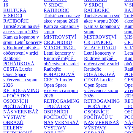
16
V SRDCI
V SRDCI
V S
KULTURA
RATIBOŘIC
RATIBOŘIC
RAT
V SRDCI
Turisté zvou na své
Turisté zvou na své
Turi
RATIBOŘIC
akce v srpnu 2026
akce v srpnu 2026
akce
Turisté zvou na své
Kam za kopanou v
Kam za kopanou v
Kam
akce v srpnu 2026
srpnu
srpnu
srpn
Kam za kopanou v
MISTROVSTVÍ
MISTROVSTVÍ
MI
srpnu
Letní koncerty
ČR JUNIORŮ
ČR JUNIORŮ
ČR 
v Rudrově mlýně –
V JACHTINGU
V JACHTINGU
V 
občerstvení v srdci
Letní koncerty v
Letní koncerty v
Letn
Ratibořic
Rudrově mlýně –
Rudrově mlýně –
Rud
POHÁDKOVÁ
občerstvení v srdci
občerstvení v srdci
obče
CESTA
Luxfer
Ratibořic
Ratibořic
Rati
Open Space
POHÁDKOVÁ
POHÁDKOVÁ
PO
v červenci a srpnu
CESTA
Luxfer
CESTA
Luxfer
CE
2026
Open Space
Open Space
Ope
RETROGAMING
v červenci a srpnu
v červenci a srpnu
v če
– POČÁTKY
2026
2026
202
OSOBNÍCH
RETROGAMING
RETROGAMING
RE
POČÍTAČŮ U
– POČÁTKY
– POČÁTKY
– 
NÁS
VERNISÁŽ
OSOBNÍCH
OSOBNÍCH
OS
VÝSTAVY
POČÍTAČŮ U
POČÍTAČŮ U
PO
OBRAZŮ
NÁS
VERNISÁŽ
NÁS
VERNISÁŽ
NÁ
HELENY
VÝSTAVY
VÝSTAVY
VÝ