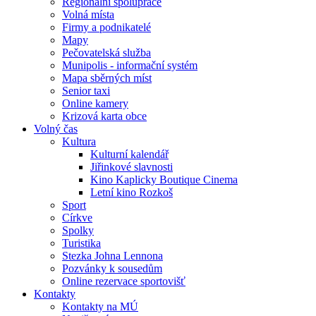
Regionální spolupráce
Volná místa
Firmy a podnikatelé
Mapy
Pečovatelská služba
Munipolis - informační systém
Mapa sběrných míst
Senior taxi
Online kamery
Krizová karta obce
Volný čas
Kultura
Kulturní kalendář
Jiřinkové slavnosti
Kino Kaplicky Boutique Cinema
Letní kino Rozkoš
Sport
Církve
Spolky
Turistika
Stezka Johna Lennona
Pozvánky k sousedům
Online rezervace sportovišť
Kontakty
Kontakty na MÚ