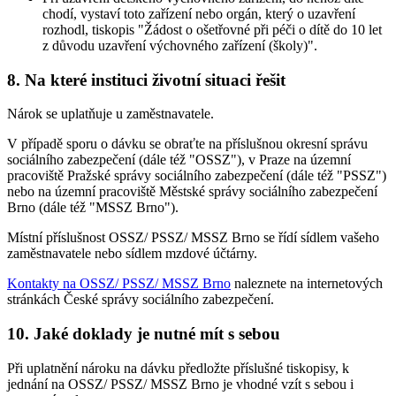
chodí, vystaví toto zařízení nebo orgán, který o uzavření
rozhodl, tiskopis "Žádost o ošetřovné při péči o dítě do 10 let
z důvodu uzavření výchovného zařízení (školy)".
8. Na které instituci životní situaci řešit
Nárok se uplatňuje u zaměstnavatele.
V případě sporu o dávku se obraťte na příslušnou okresní správu
sociálního zabezpečení (dále též "OSSZ"), v Praze na územní
pracoviště Pražské správy sociálního zabezpečení (dále též "PSSZ")
nebo na územní pracoviště Městské správy sociálního zabezpečení
Brno (dále též "MSSZ Brno").
Místní příslušnost OSSZ/ PSSZ/ MSSZ Brno se řídí sídlem vašeho
zaměstnavatele nebo sídlem mzdové účtárny.
Kontakty na OSSZ/ PSSZ/ MSSZ Brno
naleznete na internetových
stránkách České správy sociálního zabezpečení.
10. Jaké doklady je nutné mít s sebou
Při uplatnění nároku na dávku předložte příslušné tiskopisy, k
jednání na OSSZ/ PSSZ/ MSSZ Brno je vhodné vzít s sebou i