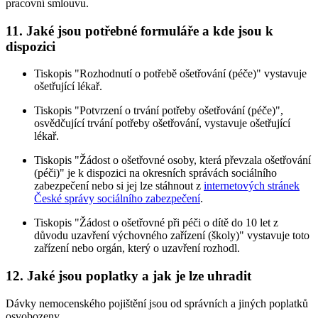
pracovní smlouvu.
11. Jaké jsou potřebné formuláře a kde jsou k
dispozici
Tiskopis "Rozhodnutí o potřebě ošetřování (péče)" vystavuje
ošetřující lékař.
Tiskopis "Potvrzení o trvání potřeby ošetřování (péče)",
osvědčující trvání potřeby ošetřování, vystavuje ošetřující
lékař.
Tiskopis "Žádost o ošetřovné osoby, která převzala ošetřování
(péči)" je k dispozici na okresních správách sociálního
zabezpečení nebo si jej lze stáhnout z
internetových stránek
České správy sociálního zabezpečení
.
Tiskopis "Žádost o ošetřovné při péči o dítě do 10 let z
důvodu uzavření výchovného zařízení (školy)" vystavuje toto
zařízení nebo orgán, který o uzavření rozhodl.
12. Jaké jsou poplatky a jak je lze uhradit
Dávky nemocenského pojištění jsou od správních a jiných poplatků
osvobozeny.