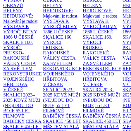
VÝSTAVY
OBRAZŮ
OBRAZŮ
OB
OBRAZŮ
HELENY
HELENY
HE
HELENY
HEJDUKOVÉ:
HEJDUKOVÉ:
HE
HEJDUKOVÉ:
Malování je radost
Malování je radost
Malo
Malování je radost
VÝSTAVA K
VÝSTAVA K
VÝ
VÝSTAVA K
VÝROČÍ BITVY
VÝROČÍ BITVY
VÝ
VÝROČÍ BITVY
1866 U ČESKÉ
1866 U ČESKÉ
186
1866 U ČESKÉ
SKALICE
160.
SKALICE
160.
SK
SKALICE
160.
VÝROČÍ
VÝROČÍ
VÝ
VÝROČÍ
PRUSKO-
PRUSKO-
PR
PRUSKO-
RAKOUSKÉ
RAKOUSKÉ
RA
RAKOUSKÉ
VÁLKY
CESTA
VÁLKY
CESTA
VÁ
VÁLKY
CESTA
ZA SVĚTLEM
ZA SVĚTLEM
ZA
ZA SVĚTLEM
REKONSTRUKCE
REKONSTRUKCE
RE
REKONSTRUKCE
VOJENSKÉHO
VOJENSKÉHO
VO
VOJENSKÉHO
HŘBITOVA
HŘBITOVA
HŘ
HŘBITOVA
V ČESKÉ
V ČESKÉ
V 
V ČESKÉ
SKALICI 2023–
SKALICI 2023–
SKA
SKALICI 2023–
2025
KDYŽ MUŽI
2025
KDYŽ MUŽI
202
2025
KDYŽ MUŽI
(NE)JDOU DO
(NE)JDOU DO
(NE
(NE)JDOU DO
BOJE
55 LET
BOJE
55 LET
BO
BOJE
55 LET
FILMOVÉ
FILMOVÉ
FI
FILMOVÉ
BABIČKY
ČESKÁ
BABIČKY
ČESKÁ
BA
BABIČKY
ČESKÁ
SKALICE 450 LET
SKALICE 450 LET
SKA
SKALICE 450 LET
MĚSTEM
STÁLÁ
MĚSTEM
STÁLÁ
MĚ