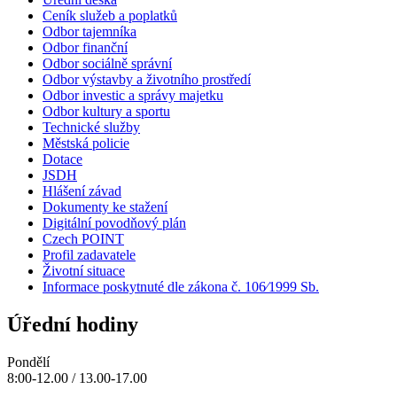
Ceník služeb a poplatků
Odbor tajemníka
Odbor finanční
Odbor sociálně správní
Odbor výstavby a životního prostředí
Odbor investic a správy majetku
Odbor kultury a sportu
Technické služby
Městská policie
Dotace
JSDH
Hlášení závad
Dokumenty ke stažení
Digitální povodňový plán
Czech POINT
Profil zadavatele
Životní situace
Informace poskytnuté dle zákona č. 106⁄1999 Sb.
Úřední hodiny
Pondělí
8:00-12.00 / 13.00-17.00