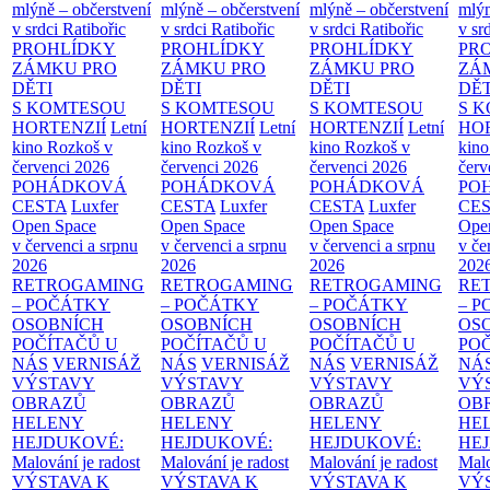
mlýně – občerstvení
mlýně – občerstvení
mlýně – občerstvení
mlýn
v srdci Ratibořic
v srdci Ratibořic
v srdci Ratibořic
v sr
PROHLÍDKY
PROHLÍDKY
PROHLÍDKY
PR
ZÁMKU PRO
ZÁMKU PRO
ZÁMKU PRO
ZÁ
DĚTI
DĚTI
DĚTI
DĚT
S KOMTESOU
S KOMTESOU
S KOMTESOU
S 
HORTENZIÍ
Letní
HORTENZIÍ
Letní
HORTENZIÍ
Letní
HOR
kino Rozkoš v
kino Rozkoš v
kino Rozkoš v
kino
červenci 2026
červenci 2026
červenci 2026
červ
POHÁDKOVÁ
POHÁDKOVÁ
POHÁDKOVÁ
PO
CESTA
Luxfer
CESTA
Luxfer
CESTA
Luxfer
CE
Open Space
Open Space
Open Space
Ope
v červenci a srpnu
v červenci a srpnu
v červenci a srpnu
v če
2026
2026
2026
202
RETROGAMING
RETROGAMING
RETROGAMING
RE
– POČÁTKY
– POČÁTKY
– POČÁTKY
– 
OSOBNÍCH
OSOBNÍCH
OSOBNÍCH
OS
POČÍTAČŮ U
POČÍTAČŮ U
POČÍTAČŮ U
PO
NÁS
VERNISÁŽ
NÁS
VERNISÁŽ
NÁS
VERNISÁŽ
NÁ
VÝSTAVY
VÝSTAVY
VÝSTAVY
VÝ
OBRAZŮ
OBRAZŮ
OBRAZŮ
OB
HELENY
HELENY
HELENY
HE
HEJDUKOVÉ:
HEJDUKOVÉ:
HEJDUKOVÉ:
HE
Malování je radost
Malování je radost
Malování je radost
Malo
VÝSTAVA K
VÝSTAVA K
VÝSTAVA K
VÝ