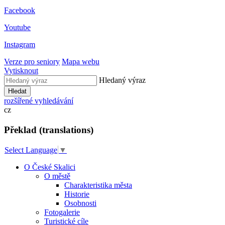
Facebook
Youtube
Instagram
Verze pro seniory
Mapa webu
Vytisknout
Hledaný výraz
Hledat
rozšířené vyhledávání
cz
Překlad (translations)
Select Language
▼
O České Skalici
O městě
Charakteristika města
Historie
Osobnosti
Fotogalerie
Turistické cíle