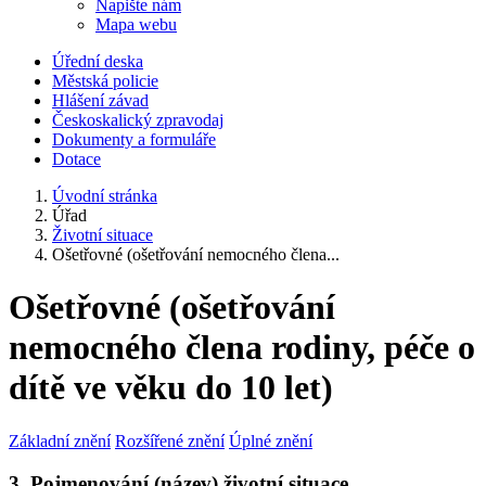
Napište nám
Mapa webu
Úřední deska
Městská policie
Hlášení závad
Českoskalický zpravodaj
Dokumenty a formuláře
Dotace
Úvodní stránka
Úřad
Životní situace
Ošetřovné (ošetřování nemocného člena...
Ošetřovné (ošetřování
nemocného člena rodiny, péče o
dítě ve věku do 10 let)
Základní znění
Rozšířené znění
Úplné znění
3. Pojmenování (název) životní situace