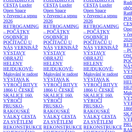
Rud
CESTA
Luxfer
CESTA
Luxfer
CESTA
Luxfer
obče
Open Space
Open Space
Open Space
Rati
v červenci a srpnu
v červenci a srpnu
v červenci a srpnu
PO
2026
2026
2026
CE
RETROGAMING
RETROGAMING
RETROGAMING
Ope
– POČÁTKY
– POČÁTKY
– POČÁTKY
v če
OSOBNÍCH
OSOBNÍCH
OSOBNÍCH
202
POČÍTAČŮ U
POČÍTAČŮ U
POČÍTAČŮ U
RE
NÁS
VERNISÁŽ
NÁS
VERNISÁŽ
NÁS
VERNISÁŽ
– 
VÝSTAVY
VÝSTAVY
VÝSTAVY
OS
OBRAZŮ
OBRAZŮ
OBRAZŮ
PO
HELENY
HELENY
HELENY
NÁ
HEJDUKOVÉ:
HEJDUKOVÉ:
HEJDUKOVÉ:
VÝ
Malování je radost
Malování je radost
Malování je radost
OB
VÝSTAVA K
VÝSTAVA K
VÝSTAVA K
HE
VÝROČÍ BITVY
VÝROČÍ BITVY
VÝROČÍ BITVY
HE
1866 U ČESKÉ
1866 U ČESKÉ
1866 U ČESKÉ
Malo
SKALICE
160.
SKALICE
160.
SKALICE
160.
VÝ
VÝROČÍ
VÝROČÍ
VÝROČÍ
VÝ
PRUSKO-
PRUSKO-
PRUSKO-
186
RAKOUSKÉ
RAKOUSKÉ
RAKOUSKÉ
SK
VÁLKY
CESTA
VÁLKY
CESTA
VÁLKY
CESTA
VÝ
ZA SVĚTLEM
ZA SVĚTLEM
ZA SVĚTLEM
PR
REKONSTRUKCE
REKONSTRUKCE
REKONSTRUKCE
RA