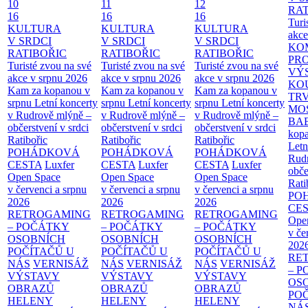
10
11
12
RAT
16
16
16
Turi
KULTURA
KULTURA
KULTURA
akce
V SRDCI
V SRDCI
V SRDCI
KO
RATIBOŘIC
RATIBOŘIC
RATIBOŘIC
PR
Turisté zvou na své
Turisté zvou na své
Turisté zvou na své
VÝ
akce v srpnu 2026
akce v srpnu 2026
akce v srpnu 2026
KO
Kam za kopanou v
Kam za kopanou v
Kam za kopanou v
TR
srpnu
Letní koncerty
srpnu
Letní koncerty
srpnu
Letní koncerty
MO
v Rudrově mlýně –
v Rudrově mlýně –
v Rudrově mlýně –
BA
občerstvení v srdci
občerstvení v srdci
občerstvení v srdci
kopa
Ratibořic
Ratibořic
Ratibořic
Letn
POHÁDKOVÁ
POHÁDKOVÁ
POHÁDKOVÁ
Rud
CESTA
Luxfer
CESTA
Luxfer
CESTA
Luxfer
obče
Open Space
Open Space
Open Space
Rati
v červenci a srpnu
v červenci a srpnu
v červenci a srpnu
PO
2026
2026
2026
CE
RETROGAMING
RETROGAMING
RETROGAMING
Ope
– POČÁTKY
– POČÁTKY
– POČÁTKY
v če
OSOBNÍCH
OSOBNÍCH
OSOBNÍCH
202
POČÍTAČŮ U
POČÍTAČŮ U
POČÍTAČŮ U
RE
NÁS
VERNISÁŽ
NÁS
VERNISÁŽ
NÁS
VERNISÁŽ
– 
VÝSTAVY
VÝSTAVY
VÝSTAVY
OS
OBRAZŮ
OBRAZŮ
OBRAZŮ
PO
HELENY
HELENY
HELENY
NÁ