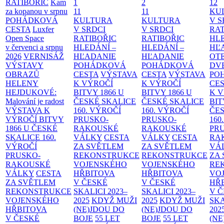
RATIBOŘIC
Kam
1
2
12
za kopanou v srpnu
11
11
KU
POHÁDKOVÁ
KULTURA
KULTURA
V S
CESTA
Luxfer
V SRDCI
V SRDCI
RAT
Open Space
RATIBOŘIC
RATIBOŘIC
HLE
v červenci a srpnu
HLEDÁNÍ –
HLEDÁNÍ –
HĽ
2026
VERNISÁŽ
HĽADANIE
HĽADANIE
OT
VÝSTAVY
POHÁDKOVÁ
POHÁDKOVÁ
DV
OBRAZŮ
CESTA
VÝSTAVA
CESTA
VÝSTAVA
PO
HELENY
K VÝROČÍ
K VÝROČÍ
CE
HEJDUKOVÉ:
BITVY 1866 U
BITVY 1866 U
K 
Malování je radost
ČESKÉ SKALICE
ČESKÉ SKALICE
BIT
VÝSTAVA K
160. VÝROČÍ
160. VÝROČÍ
ČES
VÝROČÍ BITVY
PRUSKO-
PRUSKO-
160
1866 U ČESKÉ
RAKOUSKÉ
RAKOUSKÉ
PR
SKALICE
160.
VÁLKY
CESTA
VÁLKY
CESTA
RA
VÝROČÍ
ZA SVĚTLEM
ZA SVĚTLEM
VÁ
PRUSKO-
REKONSTRUKCE
REKONSTRUKCE
ZA
RAKOUSKÉ
VOJENSKÉHO
VOJENSKÉHO
RE
VÁLKY
CESTA
HŘBITOVA
HŘBITOVA
VO
ZA SVĚTLEM
V ČESKÉ
V ČESKÉ
HŘ
REKONSTRUKCE
SKALICI 2023–
SKALICI 2023–
V 
VOJENSKÉHO
2025
KDYŽ MUŽI
2025
KDYŽ MUŽI
SKA
HŘBITOVA
(NE)JDOU DO
(NE)JDOU DO
202
V ČESKÉ
BOJE
55 LET
BOJE
55 LET
(NE