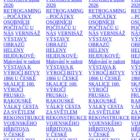
2026
2026
2026
202
RETROGAMING
RETROGAMING
RETROGAMING
RE
– POČÁTKY
– POČÁTKY
– POČÁTKY
– 
OSOBNÍCH
OSOBNÍCH
OSOBNÍCH
OS
POČÍTAČŮ U
POČÍTAČŮ U
POČÍTAČŮ U
PO
NÁS
VERNISÁŽ
NÁS
VERNISÁŽ
NÁS
VERNISÁŽ
NÁ
VÝSTAVY
VÝSTAVY
VÝSTAVY
VÝ
OBRAZŮ
OBRAZŮ
OBRAZŮ
OB
HELENY
HELENY
HELENY
HE
HEJDUKOVÉ:
HEJDUKOVÉ:
HEJDUKOVÉ:
HE
Malování je radost
Malování je radost
Malování je radost
Malo
VÝSTAVA K
VÝSTAVA K
VÝSTAVA K
VÝ
VÝROČÍ BITVY
VÝROČÍ BITVY
VÝROČÍ BITVY
VÝ
1866 U ČESKÉ
1866 U ČESKÉ
1866 U ČESKÉ
186
SKALICE
160.
SKALICE
160.
SKALICE
160.
SK
VÝROČÍ
VÝROČÍ
VÝROČÍ
VÝ
PRUSKO-
PRUSKO-
PRUSKO-
PR
RAKOUSKÉ
RAKOUSKÉ
RAKOUSKÉ
RA
VÁLKY
CESTA
VÁLKY
CESTA
VÁLKY
CESTA
VÁ
ZA SVĚTLEM
ZA SVĚTLEM
ZA SVĚTLEM
ZA
REKONSTRUKCE
REKONSTRUKCE
REKONSTRUKCE
RE
VOJENSKÉHO
VOJENSKÉHO
VOJENSKÉHO
VO
HŘBITOVA
HŘBITOVA
HŘBITOVA
HŘ
V ČESKÉ
V ČESKÉ
V ČESKÉ
V 