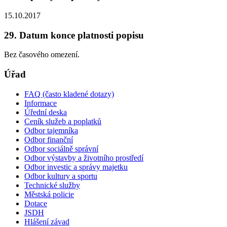
15.10.2017
29. Datum konce platnosti popisu
Bez časového omezení.
Úřad
FAQ (často kladené dotazy)
Informace
Úřední deska
Ceník služeb a poplatků
Odbor tajemníka
Odbor finanční
Odbor sociálně správní
Odbor výstavby a životního prostředí
Odbor investic a správy majetku
Odbor kultury a sportu
Technické služby
Městská policie
Dotace
JSDH
Hlášení závad