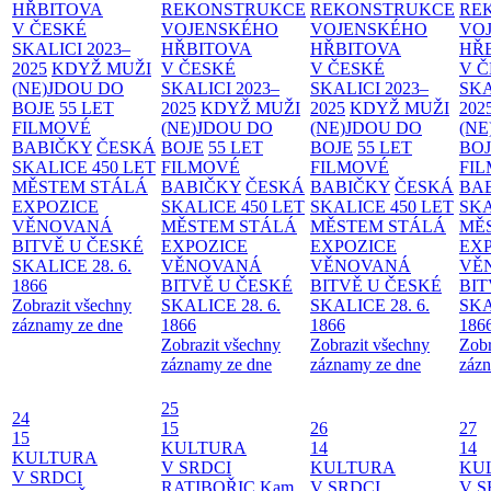
HŘBITOVA
REKONSTRUKCE
REKONSTRUKCE
RE
V ČESKÉ
VOJENSKÉHO
VOJENSKÉHO
VO
SKALICI 2023–
HŘBITOVA
HŘBITOVA
HŘ
2025
KDYŽ MUŽI
V ČESKÉ
V ČESKÉ
V 
(NE)JDOU DO
SKALICI 2023–
SKALICI 2023–
SKA
BOJE
55 LET
2025
KDYŽ MUŽI
2025
KDYŽ MUŽI
202
FILMOVÉ
(NE)JDOU DO
(NE)JDOU DO
(NE
BABIČKY
ČESKÁ
BOJE
55 LET
BOJE
55 LET
BO
SKALICE 450 LET
FILMOVÉ
FILMOVÉ
FI
MĚSTEM
STÁLÁ
BABIČKY
ČESKÁ
BABIČKY
ČESKÁ
BA
EXPOZICE
SKALICE 450 LET
SKALICE 450 LET
SKA
VĚNOVANÁ
MĚSTEM
STÁLÁ
MĚSTEM
STÁLÁ
MĚ
BITVĚ U ČESKÉ
EXPOZICE
EXPOZICE
EX
SKALICE 28. 6.
VĚNOVANÁ
VĚNOVANÁ
VĚ
1866
BITVĚ U ČESKÉ
BITVĚ U ČESKÉ
BIT
Zobrazit všechny
SKALICE 28. 6.
SKALICE 28. 6.
SKA
záznamy ze dne
1866
1866
186
Zobrazit všechny
Zobrazit všechny
Zobr
záznamy ze dne
záznamy ze dne
zázn
25
24
15
26
27
15
KULTURA
14
14
KULTURA
V SRDCI
KULTURA
KU
V SRDCI
RATIBOŘIC
Kam
V SRDCI
V S