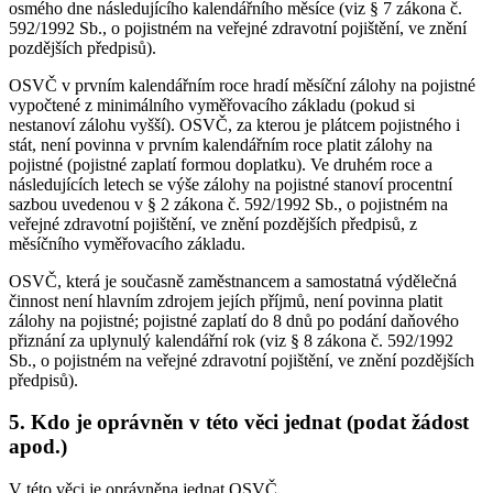
osmého dne následujícího kalendářního měsíce (viz § 7 zákona č.
592/1992 Sb., o pojistném na veřejné zdravotní pojištění, ve znění
pozdějších předpisů).
OSVČ v prvním kalendářním roce hradí měsíční zálohy na pojistné
vypočtené z minimálního vyměřovacího základu (pokud si
nestanoví zálohu vyšší). OSVČ, za kterou je plátcem pojistného i
stát, není povinna v prvním kalendářním roce platit zálohy na
pojistné (pojistné zaplatí formou doplatku). Ve druhém roce a
následujících letech se výše zálohy na pojistné stanoví procentní
sazbou uvedenou v § 2 zákona č. 592/1992 Sb., o pojistném na
veřejné zdravotní pojištění, ve znění pozdějších předpisů, z
měsíčního vyměřovacího základu.
OSVČ, která je současně zaměstnancem a samostatná výdělečná
činnost není hlavním zdrojem jejích příjmů, není povinna platit
zálohy na pojistné; pojistné zaplatí do 8 dnů po podání daňového
přiznání za uplynulý kalendářní rok (viz § 8 zákona č. 592/1992
Sb., o pojistném na veřejné zdravotní pojištění, ve znění pozdějších
předpisů).
5. Kdo je oprávněn v této věci jednat (podat žádost
apod.)
V této věci je oprávněna jednat OSVČ.