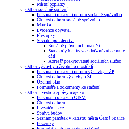
Místní poplatky
Odbor sociálně správní
Personální obsazení odboru sociálně správního
Činnost odboru sociálně správního
Matrika
Evidence obyvatel
Přestupky
Sociální poradenství
Sociálně právní ochrana dětí
Standardy kvality sociálně-právní ochrany
dětí
Adresář poskytovatelů sociálních služeb
Odbor výstavby a životního prostředí
Personální obsazení odboru výstavby a ŽP
Činnost odboru výstavby a ŽP
Územní plán
Formuláře a dokumenty ke stažení
Odbor investic a správy majetku
Personální obsazení OISM
Činnost odboru
Investiční akce
Správa budov
Seznam památek v katastru města Česká Skalice
Pozemky
Formuláře a dokumenty ke stažení