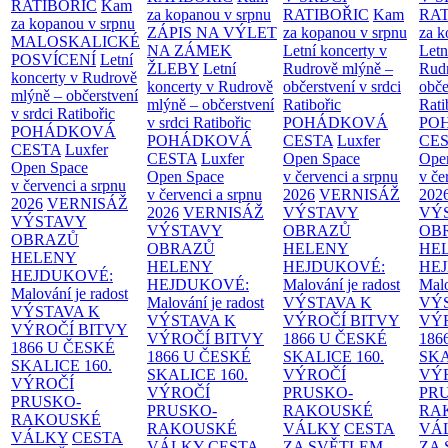
RATIBOŘIC
Kam
za kopanou v srpnu
RATIBOŘIC
Kam
RAT
za kopanou v srpnu
ZÁPIS NA VÝLET
za kopanou v srpnu
za k
MALOSKALICKÉ
NA ZÁMEK
Letní koncerty v
Letn
POSVÍCENÍ
Letní
ŽLEBY
Letní
Rudrově mlýně –
Rud
koncerty v Rudrově
koncerty v Rudrově
občerstvení v srdci
obče
mlýně – občerstvení
mlýně – občerstvení
Ratibořic
Rati
v srdci Ratibořic
v srdci Ratibořic
POHÁDKOVÁ
PO
POHÁDKOVÁ
POHÁDKOVÁ
CESTA
Luxfer
CE
CESTA
Luxfer
CESTA
Luxfer
Open Space
Ope
Open Space
Open Space
v červenci a srpnu
v če
v červenci a srpnu
v červenci a srpnu
2026
VERNISÁŽ
202
2026
VERNISÁŽ
2026
VERNISÁŽ
VÝSTAVY
VÝ
VÝSTAVY
VÝSTAVY
OBRAZŮ
OB
OBRAZŮ
OBRAZŮ
HELENY
HE
HELENY
HELENY
HEJDUKOVÉ:
HE
HEJDUKOVÉ:
HEJDUKOVÉ:
Malování je radost
Malo
Malování je radost
Malování je radost
VÝSTAVA K
VÝ
VÝSTAVA K
VÝSTAVA K
VÝROČÍ BITVY
VÝ
VÝROČÍ BITVY
VÝROČÍ BITVY
1866 U ČESKÉ
186
1866 U ČESKÉ
1866 U ČESKÉ
SKALICE
160.
SK
SKALICE
160.
SKALICE
160.
VÝROČÍ
VÝ
VÝROČÍ
VÝROČÍ
PRUSKO-
PR
PRUSKO-
PRUSKO-
RAKOUSKÉ
RA
RAKOUSKÉ
RAKOUSKÉ
VÁLKY
CESTA
VÁ
VÁLKY
CESTA
VÁLKY
CESTA
ZA SVĚTLEM
ZA