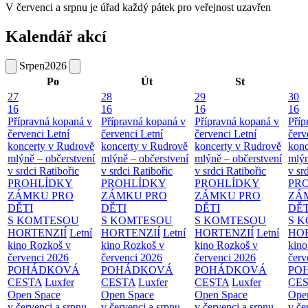
V červenci a srpnu je úřad každý pátek pro veřejnost uzavřen
Kalendář akcí
Srpen
2026
Po
Út
St
27
28
29
30
16
16
16
16
Přípravná kopaná v
Přípravná kopaná v
Přípravná kopaná v
Příp
červenci
Letní
červenci
Letní
červenci
Letní
červ
koncerty v Rudrově
koncerty v Rudrově
koncerty v Rudrově
konc
mlýně – občerstvení
mlýně – občerstvení
mlýně – občerstvení
mlýn
v srdci Ratibořic
v srdci Ratibořic
v srdci Ratibořic
v sr
PROHLÍDKY
PROHLÍDKY
PROHLÍDKY
PR
ZÁMKU PRO
ZÁMKU PRO
ZÁMKU PRO
ZÁ
DĚTI
DĚTI
DĚTI
DĚT
S KOMTESOU
S KOMTESOU
S KOMTESOU
S 
HORTENZIÍ
Letní
HORTENZIÍ
Letní
HORTENZIÍ
Letní
HOR
kino Rozkoš v
kino Rozkoš v
kino Rozkoš v
kino
červenci 2026
červenci 2026
červenci 2026
červ
POHÁDKOVÁ
POHÁDKOVÁ
POHÁDKOVÁ
PO
CESTA
Luxfer
CESTA
Luxfer
CESTA
Luxfer
CE
Open Space
Open Space
Open Space
Ope
v červenci a srpnu
v červenci a srpnu
v červenci a srpnu
v če