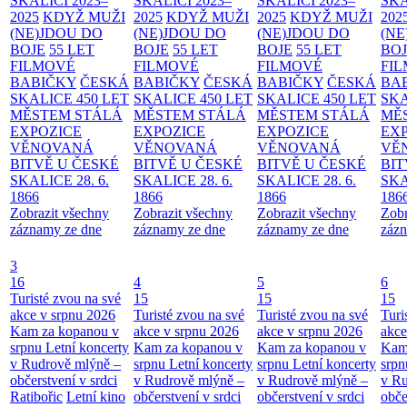
SKALICI 2023–
SKALICI 2023–
SKALICI 2023–
SKA
2025
KDYŽ MUŽI
2025
KDYŽ MUŽI
2025
KDYŽ MUŽI
202
(NE)JDOU DO
(NE)JDOU DO
(NE)JDOU DO
(NE
BOJE
55 LET
BOJE
55 LET
BOJE
55 LET
BO
FILMOVÉ
FILMOVÉ
FILMOVÉ
FI
BABIČKY
ČESKÁ
BABIČKY
ČESKÁ
BABIČKY
ČESKÁ
BA
SKALICE 450 LET
SKALICE 450 LET
SKALICE 450 LET
SKA
MĚSTEM
STÁLÁ
MĚSTEM
STÁLÁ
MĚSTEM
STÁLÁ
MĚ
EXPOZICE
EXPOZICE
EXPOZICE
EX
VĚNOVANÁ
VĚNOVANÁ
VĚNOVANÁ
VĚ
BITVĚ U ČESKÉ
BITVĚ U ČESKÉ
BITVĚ U ČESKÉ
BIT
SKALICE 28. 6.
SKALICE 28. 6.
SKALICE 28. 6.
SKA
1866
1866
1866
186
Zobrazit všechny
Zobrazit všechny
Zobrazit všechny
Zobr
záznamy ze dne
záznamy ze dne
záznamy ze dne
zázn
3
16
4
5
6
Turisté zvou na své
15
15
15
akce v srpnu 2026
Turisté zvou na své
Turisté zvou na své
Turi
Kam za kopanou v
akce v srpnu 2026
akce v srpnu 2026
akce
srpnu
Letní koncerty
Kam za kopanou v
Kam za kopanou v
Kam
v Rudrově mlýně –
srpnu
Letní koncerty
srpnu
Letní koncerty
srp
občerstvení v srdci
v Rudrově mlýně –
v Rudrově mlýně –
v Ru
Ratibořic
Letní kino
občerstvení v srdci
občerstvení v srdci
obče