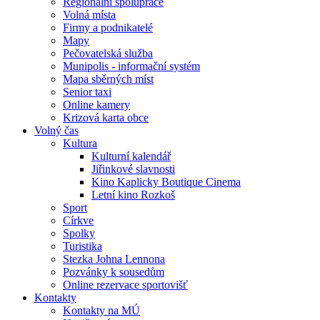
Regionální spolupráce
Volná místa
Firmy a podnikatelé
Mapy
Pečovatelská služba
Munipolis - informační systém
Mapa sběrných míst
Senior taxi
Online kamery
Krizová karta obce
Volný čas
Kultura
Kulturní kalendář
Jiřinkové slavnosti
Kino Kaplicky Boutique Cinema
Letní kino Rozkoš
Sport
Církve
Spolky
Turistika
Stezka Johna Lennona
Pozvánky k sousedům
Online rezervace sportovišť
Kontakty
Kontakty na MÚ