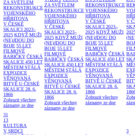
ZA SVĚTLEM
ZA SVĚTLEM
REKONSTRUKCE
RE
REKONSTRUKCE
REKONSTRUKCE
VOJENSKÉHO
VO
VOJENSKÉHO
VOJENSKÉHO
HŘBITOVA
HŘ
HŘBITOVA
HŘBITOVA
V ČESKÉ
V 
V ČESKÉ
V ČESKÉ
SKALICI 2023–
SKA
SKALICI 2023–
SKALICI 2023–
2025
KDYŽ MUŽI
202
2025
KDYŽ MUŽI
2025
KDYŽ MUŽI
(NE)JDOU DO
(NE
(NE)JDOU DO
(NE)JDOU DO
BOJE
55 LET
BO
BOJE
55 LET
BOJE
55 LET
FILMOVÉ
FI
FILMOVÉ
FILMOVÉ
BABIČKY
ČESKÁ
BA
BABIČKY
ČESKÁ
BABIČKY
ČESKÁ
SKALICE 450 LET
SKA
SKALICE 450 LET
SKALICE 450 LET
MĚSTEM
STÁLÁ
MĚ
MĚSTEM
STÁLÁ
MĚSTEM
STÁLÁ
EXPOZICE
EX
EXPOZICE
EXPOZICE
VĚNOVANÁ
VĚ
VĚNOVANÁ
VĚNOVANÁ
BITVĚ U ČESKÉ
BIT
BITVĚ U ČESKÉ
BITVĚ U ČESKÉ
SKALICE 28. 6.
SKA
SKALICE 28. 6.
SKALICE 28. 6.
1866
186
1866
1866
Zobrazit všechny
Zobr
Zobrazit všechny
Zobrazit všechny
záznamy ze dne
zázn
záznamy ze dne
záznamy ze dne
31
13
KULTURA
V SRDCI
3