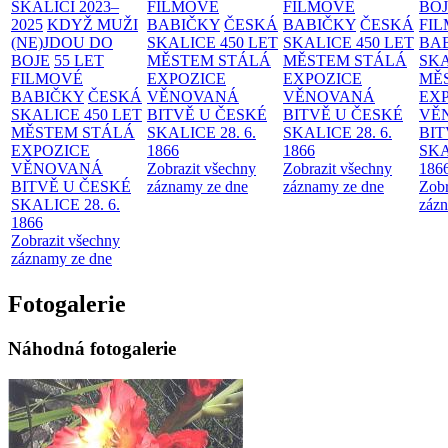
SKALICI 2023–
FILMOVÉ
FILMOVÉ
BO
2025
KDYŽ MUŽI
BABIČKY
ČESKÁ
BABIČKY
ČESKÁ
FI
(NE)JDOU DO
SKALICE 450 LET
SKALICE 450 LET
BA
BOJE
55 LET
MĚSTEM
STÁLÁ
MĚSTEM
STÁLÁ
SKA
FILMOVÉ
EXPOZICE
EXPOZICE
MĚ
BABIČKY
ČESKÁ
VĚNOVANÁ
VĚNOVANÁ
EX
SKALICE 450 LET
BITVĚ U ČESKÉ
BITVĚ U ČESKÉ
VĚ
MĚSTEM
STÁLÁ
SKALICE 28. 6.
SKALICE 28. 6.
BIT
EXPOZICE
1866
1866
SKA
VĚNOVANÁ
Zobrazit všechny
Zobrazit všechny
186
BITVĚ U ČESKÉ
záznamy ze dne
záznamy ze dne
Zobr
SKALICE 28. 6.
zázn
1866
Zobrazit všechny
záznamy ze dne
Fotogalerie
Náhodná fotogalerie