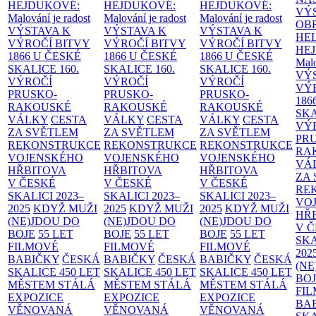
HEJDUKOVÉ:
HEJDUKOVÉ:
HEJDUKOVÉ:
VÝ
Malování je radost
Malování je radost
Malování je radost
OB
VÝSTAVA K
VÝSTAVA K
VÝSTAVA K
HE
VÝROČÍ BITVY
VÝROČÍ BITVY
VÝROČÍ BITVY
HE
1866 U ČESKÉ
1866 U ČESKÉ
1866 U ČESKÉ
Malo
SKALICE
160.
SKALICE
160.
SKALICE
160.
VÝ
VÝROČÍ
VÝROČÍ
VÝROČÍ
VÝ
PRUSKO-
PRUSKO-
PRUSKO-
186
RAKOUSKÉ
RAKOUSKÉ
RAKOUSKÉ
SK
VÁLKY
CESTA
VÁLKY
CESTA
VÁLKY
CESTA
VÝ
ZA SVĚTLEM
ZA SVĚTLEM
ZA SVĚTLEM
PR
REKONSTRUKCE
REKONSTRUKCE
REKONSTRUKCE
RA
VOJENSKÉHO
VOJENSKÉHO
VOJENSKÉHO
VÁ
HŘBITOVA
HŘBITOVA
HŘBITOVA
ZA
V ČESKÉ
V ČESKÉ
V ČESKÉ
RE
SKALICI 2023–
SKALICI 2023–
SKALICI 2023–
VO
2025
KDYŽ MUŽI
2025
KDYŽ MUŽI
2025
KDYŽ MUŽI
HŘ
(NE)JDOU DO
(NE)JDOU DO
(NE)JDOU DO
V 
BOJE
55 LET
BOJE
55 LET
BOJE
55 LET
SKA
FILMOVÉ
FILMOVÉ
FILMOVÉ
202
BABIČKY
ČESKÁ
BABIČKY
ČESKÁ
BABIČKY
ČESKÁ
(NE
SKALICE 450 LET
SKALICE 450 LET
SKALICE 450 LET
BO
MĚSTEM
STÁLÁ
MĚSTEM
STÁLÁ
MĚSTEM
STÁLÁ
FI
EXPOZICE
EXPOZICE
EXPOZICE
BA
VĚNOVANÁ
VĚNOVANÁ
VĚNOVANÁ