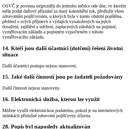
OSVČ je povinna nejpozději do jednoho měsíce ode dne, ve kterém
měla podat daňové přiznání za daný kalendářní rok, předložit všem
zdravotním pojišťovnám, u kterých byla v tomto období pojištěna,
přehled o svých příjmech a výdajích vynaložených na jejich
dosažení, zajištění a udržení, zaplacených zálohách na pojistné,
vyměřovacím základu a pojistném vypočteném z tohoto
vyměřovacího základu.
14. Kteří jsou další účastníci (dotčení) řešení životní
situace
Další účastníci postupu nejsou stanoveni.
15. Jaké další činnosti jsou po žadateli požadovány
Další činnosti nejsou stanoveny.
16. Elektronická služba, kterou lze využít
Můžete využít elektronickou podatelnu, pokud je na internetových
stránkách příslušné zdravotní pojišťovny zřízena.
28. Popis byl naposledy aktualizován