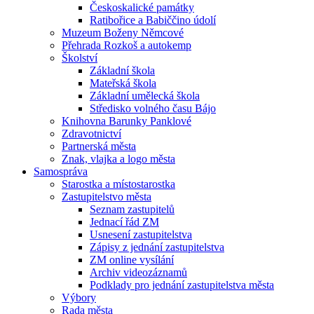
Českoskalické památky
Ratibořice a Babiččino údolí
Muzeum Boženy Němcové
Přehrada Rozkoš a autokemp
Školství
Základní škola
Mateřská škola
Základní umělecká škola
Středisko volného času Bájo
Knihovna Barunky Panklové
Zdravotnictví
Partnerská města
Znak, vlajka a logo města
Samospráva
Starostka a místostarostka
Zastupitelstvo města
Seznam zastupitelů
Jednací řád ZM
Usnesení zastupitelstva
Zápisy z jednání zastupitelstva
ZM online vysílání
Archiv videozáznamů
Podklady pro jednání zastupitelstva města
Výbory
Rada města