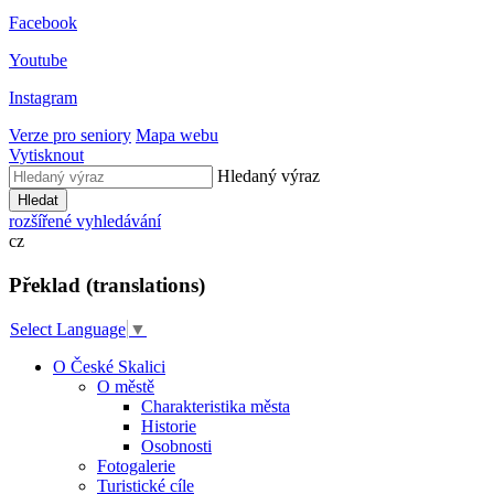
Facebook
Youtube
Instagram
Verze pro seniory
Mapa webu
Vytisknout
Hledaný výraz
Hledat
rozšířené vyhledávání
cz
Překlad (translations)
Select Language
▼
O České Skalici
O městě
Charakteristika města
Historie
Osobnosti
Fotogalerie
Turistické cíle