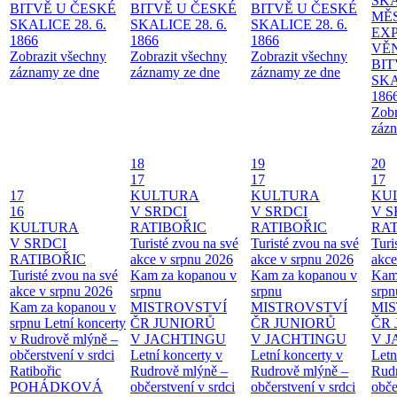
SKA
BITVĚ U ČESKÉ
BITVĚ U ČESKÉ
BITVĚ U ČESKÉ
MĚ
SKALICE 28. 6.
SKALICE 28. 6.
SKALICE 28. 6.
EX
1866
1866
1866
VĚ
Zobrazit všechny
Zobrazit všechny
Zobrazit všechny
BIT
záznamy ze dne
záznamy ze dne
záznamy ze dne
SKA
186
Zobr
zázn
18
19
20
17
17
17
17
KULTURA
KULTURA
KU
16
V SRDCI
V SRDCI
V S
KULTURA
RATIBOŘIC
RATIBOŘIC
RAT
V SRDCI
Turisté zvou na své
Turisté zvou na své
Turi
RATIBOŘIC
akce v srpnu 2026
akce v srpnu 2026
akce
Turisté zvou na své
Kam za kopanou v
Kam za kopanou v
Kam
akce v srpnu 2026
srpnu
srpnu
srpn
Kam za kopanou v
MISTROVSTVÍ
MISTROVSTVÍ
MI
srpnu
Letní koncerty
ČR JUNIORŮ
ČR JUNIORŮ
ČR 
v Rudrově mlýně –
V JACHTINGU
V JACHTINGU
V 
občerstvení v srdci
Letní koncerty v
Letní koncerty v
Letn
Ratibořic
Rudrově mlýně –
Rudrově mlýně –
Rud
POHÁDKOVÁ
občerstvení v srdci
občerstvení v srdci
obče