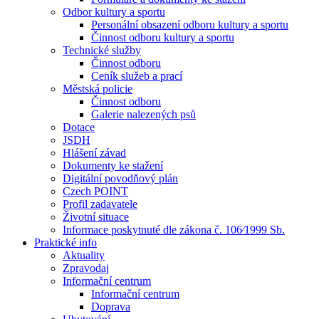
Odbor kultury a sportu
Personální obsazení odboru kultury a sportu
Činnost odboru kultury a sportu
Technické služby
Činnost odboru
Ceník služeb a prací
Městská policie
Činnost odboru
Galerie nalezených psů
Dotace
JSDH
Hlášení závad
Dokumenty ke stažení
Digitální povodňový plán
Czech POINT
Profil zadavatele
Životní situace
Informace poskytnuté dle zákona č. 106⁄1999 Sb.
Praktické info
Aktuality
Zpravodaj
Informační centrum
Informační centrum
Doprava