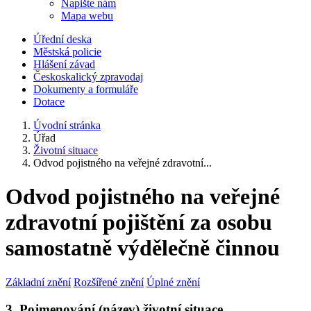
Napište nám
Mapa webu
Úřední deska
Městská policie
Hlášení závad
Českoskalický zpravodaj
Dokumenty a formuláře
Dotace
Úvodní stránka
Úřad
Životní situace
Odvod pojistného na veřejné zdravotní...
Odvod pojistného na veřejné
zdravotní pojištění za osobu
samostatně výdělečně činnou
Základní znění
Rozšířené znění
Úplné znění
3. Pojmenování (název) životní situace