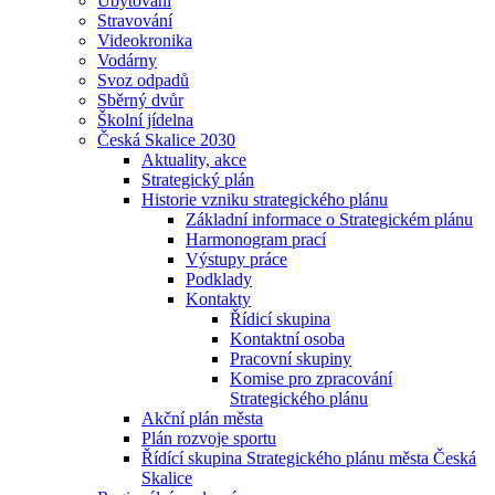
Ubytování
Stravování
Videokronika
Vodárny
Svoz odpadů
Sběrný dvůr
Školní jídelna
Česká Skalice 2030
Aktuality, akce
Strategický plán
Historie vzniku strategického plánu
Základní informace o Strategickém plánu
Harmonogram prací
Výstupy práce
Podklady
Kontakty
Řídicí skupina
Kontaktní osoba
Pracovní skupiny
Komise pro zpracování
Strategického plánu
Akční plán města
Plán rozvoje sportu
Řídící skupina Strategického plánu města Česká
Skalice