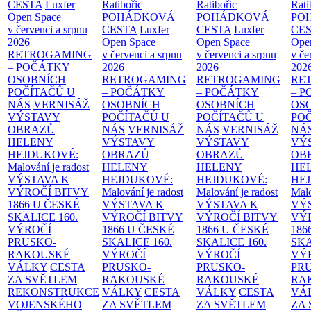
CESTA
Luxfer
Ratibořic
Ratibořic
Rati
Open Space
POHÁDKOVÁ
POHÁDKOVÁ
PO
v červenci a srpnu
CESTA
Luxfer
CESTA
Luxfer
CE
2026
Open Space
Open Space
Ope
RETROGAMING
v červenci a srpnu
v červenci a srpnu
v če
– POČÁTKY
2026
2026
202
OSOBNÍCH
RETROGAMING
RETROGAMING
RE
POČÍTAČŮ U
– POČÁTKY
– POČÁTKY
– 
NÁS
VERNISÁŽ
OSOBNÍCH
OSOBNÍCH
OS
VÝSTAVY
POČÍTAČŮ U
POČÍTAČŮ U
PO
OBRAZŮ
NÁS
VERNISÁŽ
NÁS
VERNISÁŽ
NÁ
HELENY
VÝSTAVY
VÝSTAVY
VÝ
HEJDUKOVÉ:
OBRAZŮ
OBRAZŮ
OB
Malování je radost
HELENY
HELENY
HE
VÝSTAVA K
HEJDUKOVÉ:
HEJDUKOVÉ:
HE
VÝROČÍ BITVY
Malování je radost
Malování je radost
Malo
1866 U ČESKÉ
VÝSTAVA K
VÝSTAVA K
VÝ
SKALICE
160.
VÝROČÍ BITVY
VÝROČÍ BITVY
VÝ
VÝROČÍ
1866 U ČESKÉ
1866 U ČESKÉ
186
PRUSKO-
SKALICE
160.
SKALICE
160.
SK
RAKOUSKÉ
VÝROČÍ
VÝROČÍ
VÝ
VÁLKY
CESTA
PRUSKO-
PRUSKO-
PR
ZA SVĚTLEM
RAKOUSKÉ
RAKOUSKÉ
RA
REKONSTRUKCE
VÁLKY
CESTA
VÁLKY
CESTA
VÁ
VOJENSKÉHO
ZA SVĚTLEM
ZA SVĚTLEM
ZA