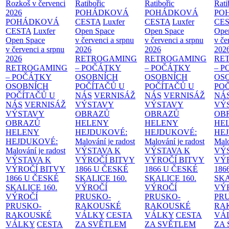
Rozkoš v červenci
Ratibořic
Ratibořic
Rati
2026
POHÁDKOVÁ
POHÁDKOVÁ
PO
POHÁDKOVÁ
CESTA
Luxfer
CESTA
Luxfer
CE
CESTA
Luxfer
Open Space
Open Space
Ope
Open Space
v červenci a srpnu
v červenci a srpnu
v če
v červenci a srpnu
2026
2026
202
2026
RETROGAMING
RETROGAMING
RE
RETROGAMING
– POČÁTKY
– POČÁTKY
– 
– POČÁTKY
OSOBNÍCH
OSOBNÍCH
OS
OSOBNÍCH
POČÍTAČŮ U
POČÍTAČŮ U
PO
POČÍTAČŮ U
NÁS
VERNISÁŽ
NÁS
VERNISÁŽ
NÁ
NÁS
VERNISÁŽ
VÝSTAVY
VÝSTAVY
VÝ
VÝSTAVY
OBRAZŮ
OBRAZŮ
OB
OBRAZŮ
HELENY
HELENY
HE
HELENY
HEJDUKOVÉ:
HEJDUKOVÉ:
HE
HEJDUKOVÉ:
Malování je radost
Malování je radost
Malo
Malování je radost
VÝSTAVA K
VÝSTAVA K
VÝ
VÝSTAVA K
VÝROČÍ BITVY
VÝROČÍ BITVY
VÝ
VÝROČÍ BITVY
1866 U ČESKÉ
1866 U ČESKÉ
186
1866 U ČESKÉ
SKALICE
160.
SKALICE
160.
SK
SKALICE
160.
VÝROČÍ
VÝROČÍ
VÝ
VÝROČÍ
PRUSKO-
PRUSKO-
PR
PRUSKO-
RAKOUSKÉ
RAKOUSKÉ
RA
RAKOUSKÉ
VÁLKY
CESTA
VÁLKY
CESTA
VÁ
VÁLKY
CESTA
ZA SVĚTLEM
ZA SVĚTLEM
ZA