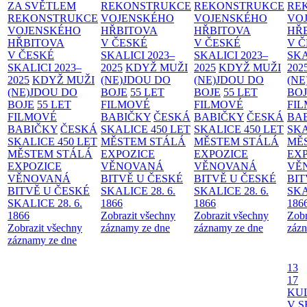
ZA SVĚTLEM
REKONSTRUKCE
REKONSTRUKCE
RE
REKONSTRUKCE
VOJENSKÉHO
VOJENSKÉHO
VO
VOJENSKÉHO
HŘBITOVA
HŘBITOVA
HŘ
HŘBITOVA
V ČESKÉ
V ČESKÉ
V 
V ČESKÉ
SKALICI 2023–
SKALICI 2023–
SKA
SKALICI 2023–
2025
KDYŽ MUŽI
2025
KDYŽ MUŽI
202
2025
KDYŽ MUŽI
(NE)JDOU DO
(NE)JDOU DO
(NE
(NE)JDOU DO
BOJE
55 LET
BOJE
55 LET
BO
BOJE
55 LET
FILMOVÉ
FILMOVÉ
FI
FILMOVÉ
BABIČKY
ČESKÁ
BABIČKY
ČESKÁ
BA
BABIČKY
ČESKÁ
SKALICE 450 LET
SKALICE 450 LET
SKA
SKALICE 450 LET
MĚSTEM
STÁLÁ
MĚSTEM
STÁLÁ
MĚ
MĚSTEM
STÁLÁ
EXPOZICE
EXPOZICE
EX
EXPOZICE
VĚNOVANÁ
VĚNOVANÁ
VĚ
VĚNOVANÁ
BITVĚ U ČESKÉ
BITVĚ U ČESKÉ
BIT
BITVĚ U ČESKÉ
SKALICE 28. 6.
SKALICE 28. 6.
SKA
SKALICE 28. 6.
1866
1866
186
1866
Zobrazit všechny
Zobrazit všechny
Zobr
Zobrazit všechny
záznamy ze dne
záznamy ze dne
zázn
záznamy ze dne
13
17
KU
V S