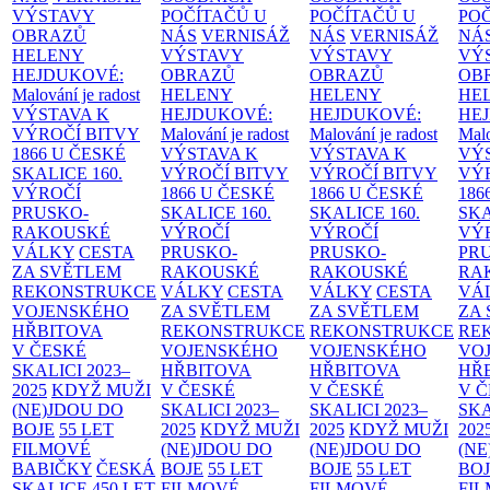
VÝSTAVY
POČÍTAČŮ U
POČÍTAČŮ U
PO
OBRAZŮ
NÁS
VERNISÁŽ
NÁS
VERNISÁŽ
NÁ
HELENY
VÝSTAVY
VÝSTAVY
VÝ
HEJDUKOVÉ:
OBRAZŮ
OBRAZŮ
OB
Malování je radost
HELENY
HELENY
HE
VÝSTAVA K
HEJDUKOVÉ:
HEJDUKOVÉ:
HE
VÝROČÍ BITVY
Malování je radost
Malování je radost
Malo
1866 U ČESKÉ
VÝSTAVA K
VÝSTAVA K
VÝ
SKALICE
160.
VÝROČÍ BITVY
VÝROČÍ BITVY
VÝ
VÝROČÍ
1866 U ČESKÉ
1866 U ČESKÉ
186
PRUSKO-
SKALICE
160.
SKALICE
160.
SK
RAKOUSKÉ
VÝROČÍ
VÝROČÍ
VÝ
VÁLKY
CESTA
PRUSKO-
PRUSKO-
PR
ZA SVĚTLEM
RAKOUSKÉ
RAKOUSKÉ
RA
REKONSTRUKCE
VÁLKY
CESTA
VÁLKY
CESTA
VÁ
VOJENSKÉHO
ZA SVĚTLEM
ZA SVĚTLEM
ZA
HŘBITOVA
REKONSTRUKCE
REKONSTRUKCE
RE
V ČESKÉ
VOJENSKÉHO
VOJENSKÉHO
VO
SKALICI 2023–
HŘBITOVA
HŘBITOVA
HŘ
2025
KDYŽ MUŽI
V ČESKÉ
V ČESKÉ
V 
(NE)JDOU DO
SKALICI 2023–
SKALICI 2023–
SKA
BOJE
55 LET
2025
KDYŽ MUŽI
2025
KDYŽ MUŽI
202
FILMOVÉ
(NE)JDOU DO
(NE)JDOU DO
(NE
BABIČKY
ČESKÁ
BOJE
55 LET
BOJE
55 LET
BO
SKALICE 450 LET
FILMOVÉ
FILMOVÉ
FI