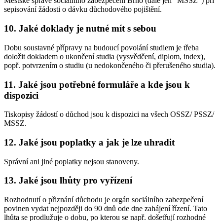
Městské správě sociálního zabezpečení Brno (dále jen "MSSZ") při
sepisování žádosti o dávku důchodového pojištění.
10. Jaké doklady je nutné mít s sebou
Dobu soustavné přípravy na budoucí povolání studiem je třeba
doložit dokladem o ukončení studia (vysvědčení, diplom, index),
popř. potvrzením o studiu (u nedokončeného či přerušeného studia).
11. Jaké jsou potřebné formuláře a kde jsou k
dispozici
Tiskopisy žádostí o důchod jsou k dispozici na všech OSSZ/ PSSZ/
MSSZ.
12. Jaké jsou poplatky a jak je lze uhradit
Správní ani jiné poplatky nejsou stanoveny.
13. Jaké jsou lhůty pro vyřízení
Rozhodnutí o přiznání důchodu je orgán sociálního zabezpečení
povinen vydat nejpozději do 90 dnů ode dne zahájení řízení. Tato
lhůta se prodlužuje o dobu, po kterou se např. došetřují rozhodné