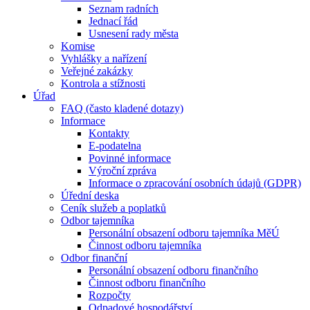
Seznam radních
Jednací řád
Usnesení rady města
Komise
Vyhlášky a nařízení
Veřejné zakázky
Kontrola a stížnosti
Úřad
FAQ (často kladené dotazy)
Informace
Kontakty
E-podatelna
Povinné informace
Výroční zpráva
Informace o zpracování osobních údajů (GDPR)
Úřední deska
Ceník služeb a poplatků
Odbor tajemníka
Personální obsazení odboru tajemníka MěÚ
Činnost odboru tajemníka
Odbor finanční
Personální obsazení odboru finančního
Činnost odboru finančního
Rozpočty
Odpadové hospodářství