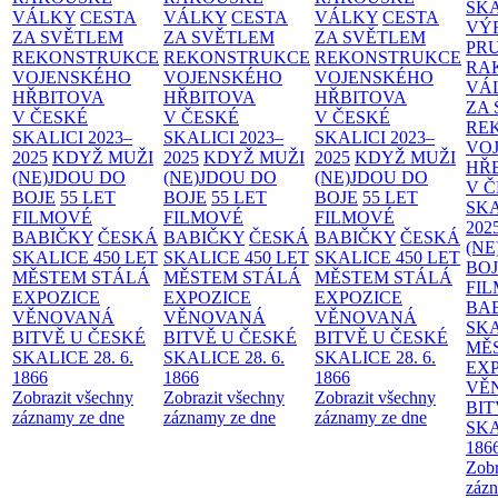
SK
VÁLKY
CESTA
VÁLKY
CESTA
VÁLKY
CESTA
VÝ
ZA SVĚTLEM
ZA SVĚTLEM
ZA SVĚTLEM
PR
REKONSTRUKCE
REKONSTRUKCE
REKONSTRUKCE
RA
VOJENSKÉHO
VOJENSKÉHO
VOJENSKÉHO
VÁ
HŘBITOVA
HŘBITOVA
HŘBITOVA
ZA
V ČESKÉ
V ČESKÉ
V ČESKÉ
RE
SKALICI 2023–
SKALICI 2023–
SKALICI 2023–
VO
2025
KDYŽ MUŽI
2025
KDYŽ MUŽI
2025
KDYŽ MUŽI
HŘ
(NE)JDOU DO
(NE)JDOU DO
(NE)JDOU DO
V 
BOJE
55 LET
BOJE
55 LET
BOJE
55 LET
SKA
FILMOVÉ
FILMOVÉ
FILMOVÉ
202
BABIČKY
ČESKÁ
BABIČKY
ČESKÁ
BABIČKY
ČESKÁ
(NE
SKALICE 450 LET
SKALICE 450 LET
SKALICE 450 LET
BO
MĚSTEM
STÁLÁ
MĚSTEM
STÁLÁ
MĚSTEM
STÁLÁ
FI
EXPOZICE
EXPOZICE
EXPOZICE
BA
VĚNOVANÁ
VĚNOVANÁ
VĚNOVANÁ
SKA
BITVĚ U ČESKÉ
BITVĚ U ČESKÉ
BITVĚ U ČESKÉ
MĚ
SKALICE 28. 6.
SKALICE 28. 6.
SKALICE 28. 6.
EX
1866
1866
1866
VĚ
Zobrazit všechny
Zobrazit všechny
Zobrazit všechny
BIT
záznamy ze dne
záznamy ze dne
záznamy ze dne
SKA
186
Zobr
zázn