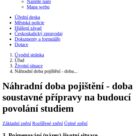
Napište nám
Mapa webu
Úřední deska
Městská policie
Hlášení závad
Českoskalický zpravodaj
Dokumenty a formuláře
Dotace
Úvodní stránka
Úřad
Životní situace
Náhradní doba pojištění - doba...
Náhradní doba pojištění - doba
soustavné přípravy na budoucí
povolání studiem
Základní znění
Rozšířené znění
Úplné znění
3. Pojmenování (název) životní situace