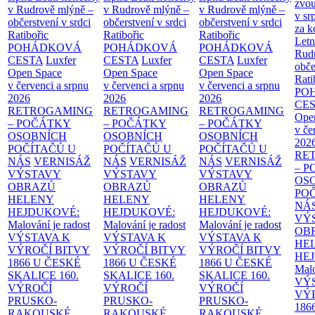
zvou
v Rudrově mlýně –
v Rudrově mlýně –
v Rudrově mlýně –
v sr
občerstvení v srdci
občerstvení v srdci
občerstvení v srdci
za k
Ratibořic
Ratibořic
Ratibořic
Letn
POHÁDKOVÁ
POHÁDKOVÁ
POHÁDKOVÁ
Rud
CESTA
Luxfer
CESTA
Luxfer
CESTA
Luxfer
obče
Open Space
Open Space
Open Space
Rati
v červenci a srpnu
v červenci a srpnu
v červenci a srpnu
PO
2026
2026
2026
CE
RETROGAMING
RETROGAMING
RETROGAMING
Ope
– POČÁTKY
– POČÁTKY
– POČÁTKY
v če
OSOBNÍCH
OSOBNÍCH
OSOBNÍCH
202
POČÍTAČŮ U
POČÍTAČŮ U
POČÍTAČŮ U
RE
NÁS
VERNISÁŽ
NÁS
VERNISÁŽ
NÁS
VERNISÁŽ
– 
VÝSTAVY
VÝSTAVY
VÝSTAVY
OS
OBRAZŮ
OBRAZŮ
OBRAZŮ
PO
HELENY
HELENY
HELENY
NÁ
HEJDUKOVÉ:
HEJDUKOVÉ:
HEJDUKOVÉ:
VÝ
Malování je radost
Malování je radost
Malování je radost
OB
VÝSTAVA K
VÝSTAVA K
VÝSTAVA K
HE
VÝROČÍ BITVY
VÝROČÍ BITVY
VÝROČÍ BITVY
HE
1866 U ČESKÉ
1866 U ČESKÉ
1866 U ČESKÉ
Malo
SKALICE
160.
SKALICE
160.
SKALICE
160.
VÝ
VÝROČÍ
VÝROČÍ
VÝROČÍ
VÝ
PRUSKO-
PRUSKO-
PRUSKO-
186
RAKOUSKÉ
RAKOUSKÉ
RAKOUSKÉ