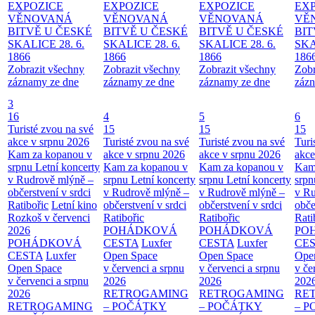
EXPOZICE
EXPOZICE
EXPOZICE
EX
VĚNOVANÁ
VĚNOVANÁ
VĚNOVANÁ
VĚ
BITVĚ U ČESKÉ
BITVĚ U ČESKÉ
BITVĚ U ČESKÉ
BIT
SKALICE 28. 6.
SKALICE 28. 6.
SKALICE 28. 6.
SKA
1866
1866
1866
186
Zobrazit všechny
Zobrazit všechny
Zobrazit všechny
Zobr
záznamy ze dne
záznamy ze dne
záznamy ze dne
zázn
3
16
4
5
6
Turisté zvou na své
15
15
15
akce v srpnu 2026
Turisté zvou na své
Turisté zvou na své
Turi
Kam za kopanou v
akce v srpnu 2026
akce v srpnu 2026
akce
srpnu
Letní koncerty
Kam za kopanou v
Kam za kopanou v
Kam
v Rudrově mlýně –
srpnu
Letní koncerty
srpnu
Letní koncerty
srp
občerstvení v srdci
v Rudrově mlýně –
v Rudrově mlýně –
v Ru
Ratibořic
Letní kino
občerstvení v srdci
občerstvení v srdci
obče
Rozkoš v červenci
Ratibořic
Ratibořic
Rati
2026
POHÁDKOVÁ
POHÁDKOVÁ
PO
POHÁDKOVÁ
CESTA
Luxfer
CESTA
Luxfer
CE
CESTA
Luxfer
Open Space
Open Space
Ope
Open Space
v červenci a srpnu
v červenci a srpnu
v če
v červenci a srpnu
2026
2026
202
2026
RETROGAMING
RETROGAMING
RE
RETROGAMING
– POČÁTKY
– POČÁTKY
– 