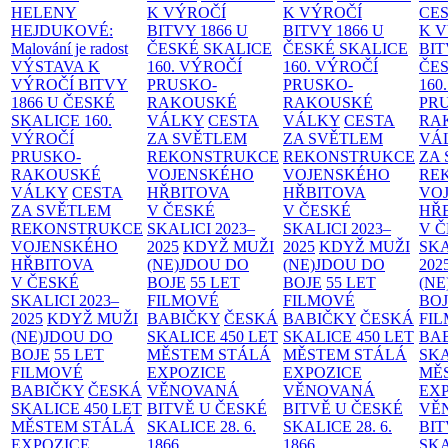
HELENY
K VÝROČÍ
K VÝROČÍ
CE
HEJDUKOVÉ:
BITVY 1866 U
BITVY 1866 U
K 
Malování je radost
ČESKÉ SKALICE
ČESKÉ SKALICE
BIT
VÝSTAVA K
160. VÝROČÍ
160. VÝROČÍ
ČES
VÝROČÍ BITVY
PRUSKO-
PRUSKO-
160
1866 U ČESKÉ
RAKOUSKÉ
RAKOUSKÉ
PR
SKALICE
160.
VÁLKY
CESTA
VÁLKY
CESTA
RA
VÝROČÍ
ZA SVĚTLEM
ZA SVĚTLEM
VÁ
PRUSKO-
REKONSTRUKCE
REKONSTRUKCE
ZA
RAKOUSKÉ
VOJENSKÉHO
VOJENSKÉHO
RE
VÁLKY
CESTA
HŘBITOVA
HŘBITOVA
VO
ZA SVĚTLEM
V ČESKÉ
V ČESKÉ
HŘ
REKONSTRUKCE
SKALICI 2023–
SKALICI 2023–
V 
VOJENSKÉHO
2025
KDYŽ MUŽI
2025
KDYŽ MUŽI
SKA
HŘBITOVA
(NE)JDOU DO
(NE)JDOU DO
202
V ČESKÉ
BOJE
55 LET
BOJE
55 LET
(NE
SKALICI 2023–
FILMOVÉ
FILMOVÉ
BO
2025
KDYŽ MUŽI
BABIČKY
ČESKÁ
BABIČKY
ČESKÁ
FI
(NE)JDOU DO
SKALICE 450 LET
SKALICE 450 LET
BA
BOJE
55 LET
MĚSTEM
STÁLÁ
MĚSTEM
STÁLÁ
SKA
FILMOVÉ
EXPOZICE
EXPOZICE
MĚ
BABIČKY
ČESKÁ
VĚNOVANÁ
VĚNOVANÁ
EX
SKALICE 450 LET
BITVĚ U ČESKÉ
BITVĚ U ČESKÉ
VĚ
MĚSTEM
STÁLÁ
SKALICE 28. 6.
SKALICE 28. 6.
BIT
EXPOZICE
1866
1866
SKA