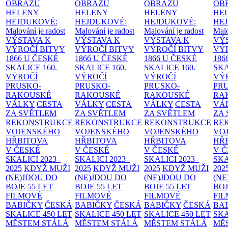
OBRAZŮ
OBRAZŮ
OBRAZŮ
OB
HELENY
HELENY
HELENY
HE
HEJDUKOVÉ:
HEJDUKOVÉ:
HEJDUKOVÉ:
HE
Malování je radost
Malování je radost
Malování je radost
Malo
VÝSTAVA K
VÝSTAVA K
VÝSTAVA K
VÝ
VÝROČÍ BITVY
VÝROČÍ BITVY
VÝROČÍ BITVY
VÝ
1866 U ČESKÉ
1866 U ČESKÉ
1866 U ČESKÉ
186
SKALICE
160.
SKALICE
160.
SKALICE
160.
SK
VÝROČÍ
VÝROČÍ
VÝROČÍ
VÝ
PRUSKO-
PRUSKO-
PRUSKO-
PR
RAKOUSKÉ
RAKOUSKÉ
RAKOUSKÉ
RA
VÁLKY
CESTA
VÁLKY
CESTA
VÁLKY
CESTA
VÁ
ZA SVĚTLEM
ZA SVĚTLEM
ZA SVĚTLEM
ZA
REKONSTRUKCE
REKONSTRUKCE
REKONSTRUKCE
RE
VOJENSKÉHO
VOJENSKÉHO
VOJENSKÉHO
VO
HŘBITOVA
HŘBITOVA
HŘBITOVA
HŘ
V ČESKÉ
V ČESKÉ
V ČESKÉ
V 
SKALICI 2023–
SKALICI 2023–
SKALICI 2023–
SKA
2025
KDYŽ MUŽI
2025
KDYŽ MUŽI
2025
KDYŽ MUŽI
202
(NE)JDOU DO
(NE)JDOU DO
(NE)JDOU DO
(NE
BOJE
55 LET
BOJE
55 LET
BOJE
55 LET
BO
FILMOVÉ
FILMOVÉ
FILMOVÉ
FI
BABIČKY
ČESKÁ
BABIČKY
ČESKÁ
BABIČKY
ČESKÁ
BA
SKALICE 450 LET
SKALICE 450 LET
SKALICE 450 LET
SKA
MĚSTEM
STÁLÁ
MĚSTEM
STÁLÁ
MĚSTEM
STÁLÁ
MĚ