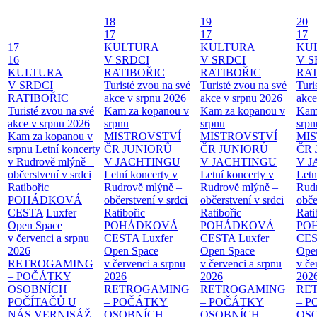
18
19
20
17
17
17
17
KULTURA
KULTURA
KU
16
V SRDCI
V SRDCI
V S
KULTURA
RATIBOŘIC
RATIBOŘIC
RAT
V SRDCI
Turisté zvou na své
Turisté zvou na své
Turi
RATIBOŘIC
akce v srpnu 2026
akce v srpnu 2026
akce
Turisté zvou na své
Kam za kopanou v
Kam za kopanou v
Kam
akce v srpnu 2026
srpnu
srpnu
srpn
Kam za kopanou v
MISTROVSTVÍ
MISTROVSTVÍ
MI
srpnu
Letní koncerty
ČR JUNIORŮ
ČR JUNIORŮ
ČR 
v Rudrově mlýně –
V JACHTINGU
V JACHTINGU
V 
občerstvení v srdci
Letní koncerty v
Letní koncerty v
Letn
Ratibořic
Rudrově mlýně –
Rudrově mlýně –
Rud
POHÁDKOVÁ
občerstvení v srdci
občerstvení v srdci
obče
CESTA
Luxfer
Ratibořic
Ratibořic
Rati
Open Space
POHÁDKOVÁ
POHÁDKOVÁ
PO
v červenci a srpnu
CESTA
Luxfer
CESTA
Luxfer
CE
2026
Open Space
Open Space
Ope
RETROGAMING
v červenci a srpnu
v červenci a srpnu
v če
– POČÁTKY
2026
2026
202
OSOBNÍCH
RETROGAMING
RETROGAMING
RE
POČÍTAČŮ U
– POČÁTKY
– POČÁTKY
– 
NÁS
VERNISÁŽ
OSOBNÍCH
OSOBNÍCH
OS