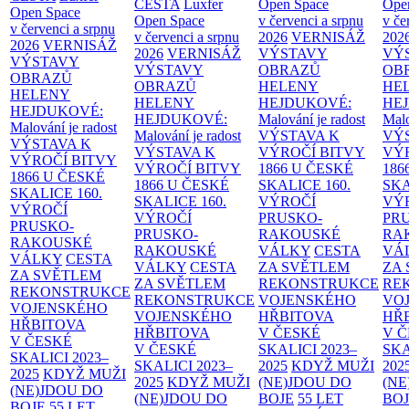
CESTA
Luxfer
Open Space
Ope
Open Space
Open Space
v červenci a srpnu
v če
v červenci a srpnu
v červenci a srpnu
2026
VERNISÁŽ
202
2026
VERNISÁŽ
2026
VERNISÁŽ
VÝSTAVY
VÝ
VÝSTAVY
VÝSTAVY
OBRAZŮ
OB
OBRAZŮ
OBRAZŮ
HELENY
HE
HELENY
HELENY
HEJDUKOVÉ:
HE
HEJDUKOVÉ:
HEJDUKOVÉ:
Malování je radost
Malo
Malování je radost
Malování je radost
VÝSTAVA K
VÝ
VÝSTAVA K
VÝSTAVA K
VÝROČÍ BITVY
VÝ
VÝROČÍ BITVY
VÝROČÍ BITVY
1866 U ČESKÉ
186
1866 U ČESKÉ
1866 U ČESKÉ
SKALICE
160.
SK
SKALICE
160.
SKALICE
160.
VÝROČÍ
VÝ
VÝROČÍ
VÝROČÍ
PRUSKO-
PR
PRUSKO-
PRUSKO-
RAKOUSKÉ
RA
RAKOUSKÉ
RAKOUSKÉ
VÁLKY
CESTA
VÁ
VÁLKY
CESTA
VÁLKY
CESTA
ZA SVĚTLEM
ZA
ZA SVĚTLEM
ZA SVĚTLEM
REKONSTRUKCE
RE
REKONSTRUKCE
REKONSTRUKCE
VOJENSKÉHO
VO
VOJENSKÉHO
VOJENSKÉHO
HŘBITOVA
HŘ
HŘBITOVA
HŘBITOVA
V ČESKÉ
V 
V ČESKÉ
V ČESKÉ
SKALICI 2023–
SKA
SKALICI 2023–
SKALICI 2023–
2025
KDYŽ MUŽI
202
2025
KDYŽ MUŽI
2025
KDYŽ MUŽI
(NE)JDOU DO
(NE
(NE)JDOU DO
(NE)JDOU DO
BOJE
55 LET
BO
BOJE
55 LET