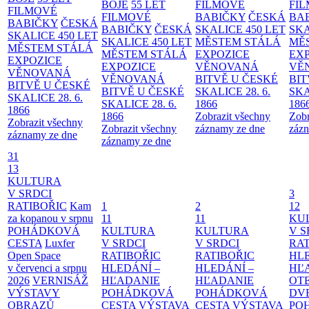
BOJE
55 LET
FILMOVÉ
FI
FILMOVÉ
FILMOVÉ
BABIČKY
ČESKÁ
BA
BABIČKY
ČESKÁ
BABIČKY
ČESKÁ
SKALICE 450 LET
SKA
SKALICE 450 LET
SKALICE 450 LET
MĚSTEM
STÁLÁ
MĚ
MĚSTEM
STÁLÁ
MĚSTEM
STÁLÁ
EXPOZICE
EX
EXPOZICE
EXPOZICE
VĚNOVANÁ
VĚ
VĚNOVANÁ
VĚNOVANÁ
BITVĚ U ČESKÉ
BIT
BITVĚ U ČESKÉ
BITVĚ U ČESKÉ
SKALICE 28. 6.
SKA
SKALICE 28. 6.
SKALICE 28. 6.
1866
186
1866
1866
Zobrazit všechny
Zobr
Zobrazit všechny
Zobrazit všechny
záznamy ze dne
zázn
záznamy ze dne
záznamy ze dne
31
13
KULTURA
V SRDCI
3
RATIBOŘIC
Kam
1
2
12
za kopanou v srpnu
11
11
KU
POHÁDKOVÁ
KULTURA
KULTURA
V S
CESTA
Luxfer
V SRDCI
V SRDCI
RAT
Open Space
RATIBOŘIC
RATIBOŘIC
HLE
v červenci a srpnu
HLEDÁNÍ –
HLEDÁNÍ –
HĽ
2026
VERNISÁŽ
HĽADANIE
HĽADANIE
OT
VÝSTAVY
POHÁDKOVÁ
POHÁDKOVÁ
DV
OBRAZŮ
CESTA
VÝSTAVA
CESTA
VÝSTAVA
PO