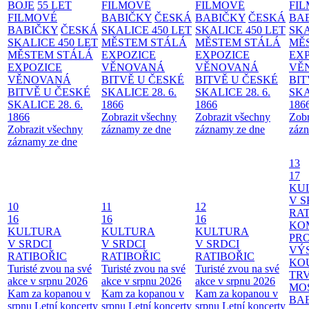
BOJE
55 LET
FILMOVÉ
FILMOVÉ
FI
FILMOVÉ
BABIČKY
ČESKÁ
BABIČKY
ČESKÁ
BA
BABIČKY
ČESKÁ
SKALICE 450 LET
SKALICE 450 LET
SKA
SKALICE 450 LET
MĚSTEM
STÁLÁ
MĚSTEM
STÁLÁ
MĚ
MĚSTEM
STÁLÁ
EXPOZICE
EXPOZICE
EX
EXPOZICE
VĚNOVANÁ
VĚNOVANÁ
VĚ
VĚNOVANÁ
BITVĚ U ČESKÉ
BITVĚ U ČESKÉ
BIT
BITVĚ U ČESKÉ
SKALICE 28. 6.
SKALICE 28. 6.
SKA
SKALICE 28. 6.
1866
1866
186
1866
Zobrazit všechny
Zobrazit všechny
Zobr
Zobrazit všechny
záznamy ze dne
záznamy ze dne
zázn
záznamy ze dne
13
17
KU
V S
10
11
12
RAT
16
16
16
KO
KULTURA
KULTURA
KULTURA
PR
V SRDCI
V SRDCI
V SRDCI
VÝ
RATIBOŘIC
RATIBOŘIC
RATIBOŘIC
KO
Turisté zvou na své
Turisté zvou na své
Turisté zvou na své
TR
akce v srpnu 2026
akce v srpnu 2026
akce v srpnu 2026
MO
Kam za kopanou v
Kam za kopanou v
Kam za kopanou v
BA
srpnu
Letní koncerty
srpnu
Letní koncerty
srpnu
Letní koncerty