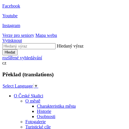
Facebook
Youtube
Instagram
Verze pro seniory
Mapa webu
Vytisknout
Hledaný výraz
Hledat
rozšířené vyhledávání
cz
Překlad (translations)
Select Language
▼
O České Skalici
O městě
Charakteristika města
Historie
Osobnosti
Fotogalerie
Turistické cíle