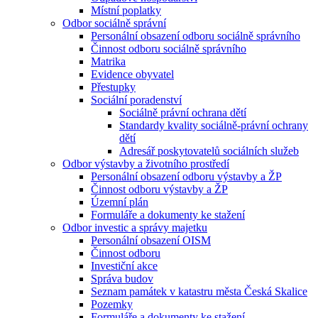
Místní poplatky
Odbor sociálně správní
Personální obsazení odboru sociálně správního
Činnost odboru sociálně správního
Matrika
Evidence obyvatel
Přestupky
Sociální poradenství
Sociálně právní ochrana dětí
Standardy kvality sociálně-právní ochrany
dětí
Adresář poskytovatelů sociálních služeb
Odbor výstavby a životního prostředí
Personální obsazení odboru výstavby a ŽP
Činnost odboru výstavby a ŽP
Územní plán
Formuláře a dokumenty ke stažení
Odbor investic a správy majetku
Personální obsazení OISM
Činnost odboru
Investiční akce
Správa budov
Seznam památek v katastru města Česká Skalice
Pozemky
Formuláře a dokumenty ke stažení