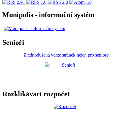
Munipolis - informační systém
Senioři
Zjednodušená verze stránek nejen pro seniory
Rozklikávací rozpočet