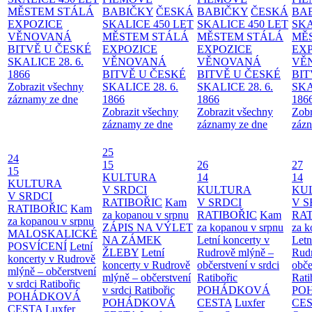
MĚSTEM
STÁLÁ
BABIČKY
ČESKÁ
BABIČKY
ČESKÁ
BA
EXPOZICE
SKALICE 450 LET
SKALICE 450 LET
SKA
VĚNOVANÁ
MĚSTEM
STÁLÁ
MĚSTEM
STÁLÁ
MĚ
BITVĚ U ČESKÉ
EXPOZICE
EXPOZICE
EX
SKALICE 28. 6.
VĚNOVANÁ
VĚNOVANÁ
VĚ
1866
BITVĚ U ČESKÉ
BITVĚ U ČESKÉ
BIT
Zobrazit všechny
SKALICE 28. 6.
SKALICE 28. 6.
SKA
záznamy ze dne
1866
1866
186
Zobrazit všechny
Zobrazit všechny
Zobr
záznamy ze dne
záznamy ze dne
zázn
25
24
15
26
27
15
KULTURA
14
14
KULTURA
V SRDCI
KULTURA
KU
V SRDCI
RATIBOŘIC
Kam
V SRDCI
V S
RATIBOŘIC
Kam
za kopanou v srpnu
RATIBOŘIC
Kam
RAT
za kopanou v srpnu
ZÁPIS NA VÝLET
za kopanou v srpnu
za k
MALOSKALICKÉ
NA ZÁMEK
Letní koncerty v
Letn
POSVÍCENÍ
Letní
ŽLEBY
Letní
Rudrově mlýně –
Rud
koncerty v Rudrově
koncerty v Rudrově
občerstvení v srdci
obče
mlýně – občerstvení
mlýně – občerstvení
Ratibořic
Rati
v srdci Ratibořic
v srdci Ratibořic
POHÁDKOVÁ
PO
POHÁDKOVÁ
POHÁDKOVÁ
CESTA
Luxfer
CE
CESTA
Luxfer