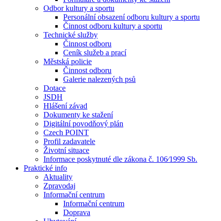
Odbor kultury a sportu
Personální obsazení odboru kultury a sportu
Činnost odboru kultury a sportu
Technické služby
Činnost odboru
Ceník služeb a prací
Městská policie
Činnost odboru
Galerie nalezených psů
Dotace
JSDH
Hlášení závad
Dokumenty ke stažení
Digitální povodňový plán
Czech POINT
Profil zadavatele
Životní situace
Informace poskytnuté dle zákona č. 106⁄1999 Sb.
Praktické info
Aktuality
Zpravodaj
Informační centrum
Informační centrum
Doprava