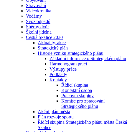
Ubytování
Stravování
Videokronika
Vodárny
Svoz odpadů
Sběrný dvůr
Školní jídelna
Česká Skalice 2030
Aktuality, akce
Strategický plán
Historie vzniku strategického plánu
Základní informace o Strategickém plánu
Harmonogram prací
Výstupy práce
Podklady
Kontakty
Řídicí skupina
Kontaktní osoba
Pracovní skupiny
Komise pro zpracování
Strategického plánu
Akční plán města
Plán rozvoje sportu
Řídící skupina Strategického plánu města Česká
Skalice