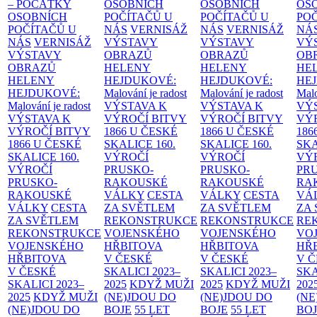
– POČÁTKY
OSOBNÍCH
OSOBNÍCH
OS
OSOBNÍCH
POČÍTAČŮ U
POČÍTAČŮ U
PO
POČÍTAČŮ U
NÁS
VERNISÁŽ
NÁS
VERNISÁŽ
NÁ
NÁS
VERNISÁŽ
VÝSTAVY
VÝSTAVY
VÝ
VÝSTAVY
OBRAZŮ
OBRAZŮ
OB
OBRAZŮ
HELENY
HELENY
HE
HELENY
HEJDUKOVÉ:
HEJDUKOVÉ:
HE
HEJDUKOVÉ:
Malování je radost
Malování je radost
Malo
Malování je radost
VÝSTAVA K
VÝSTAVA K
VÝ
VÝSTAVA K
VÝROČÍ BITVY
VÝROČÍ BITVY
VÝ
VÝROČÍ BITVY
1866 U ČESKÉ
1866 U ČESKÉ
186
1866 U ČESKÉ
SKALICE
160.
SKALICE
160.
SK
SKALICE
160.
VÝROČÍ
VÝROČÍ
VÝ
VÝROČÍ
PRUSKO-
PRUSKO-
PR
PRUSKO-
RAKOUSKÉ
RAKOUSKÉ
RA
RAKOUSKÉ
VÁLKY
CESTA
VÁLKY
CESTA
VÁ
VÁLKY
CESTA
ZA SVĚTLEM
ZA SVĚTLEM
ZA
ZA SVĚTLEM
REKONSTRUKCE
REKONSTRUKCE
RE
REKONSTRUKCE
VOJENSKÉHO
VOJENSKÉHO
VO
VOJENSKÉHO
HŘBITOVA
HŘBITOVA
HŘ
HŘBITOVA
V ČESKÉ
V ČESKÉ
V 
V ČESKÉ
SKALICI 2023–
SKALICI 2023–
SKA
SKALICI 2023–
2025
KDYŽ MUŽI
2025
KDYŽ MUŽI
202
2025
KDYŽ MUŽI
(NE)JDOU DO
(NE)JDOU DO
(NE
(NE)JDOU DO
BOJE
55 LET
BOJE
55 LET
BO