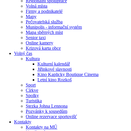
Regionální spolupráce
Volná místa
Firmy a podnikatelé
Mapy
Pečovatelská služba
Munipolis - informační systém
Mapa sběrných míst
Senior taxi
Online kamery
Krizová karta obce
Volný čas
Kultura
Kulturní kalendář
Jiřinkové slavnosti
Kino Kaplicky Boutique Cinema
Letní kino Rozkoš
Sport
Církve
Spolky
Turistika
Stezka Johna Lennona
Pozvánky k sousedům
Online rezervace sportovišť
Kontakty
Kontakty na MÚ