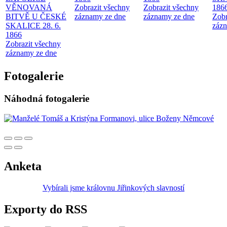
VĚNOVANÁ
Zobrazit všechny
Zobrazit všechny
186
BITVĚ U ČESKÉ
záznamy ze dne
záznamy ze dne
Zobr
SKALICE 28. 6.
zázn
1866
Zobrazit všechny
záznamy ze dne
Fotogalerie
Náhodná fotogalerie
Anketa
Vybírali jsme královnu Jiřinkových slavností
Exporty do RSS