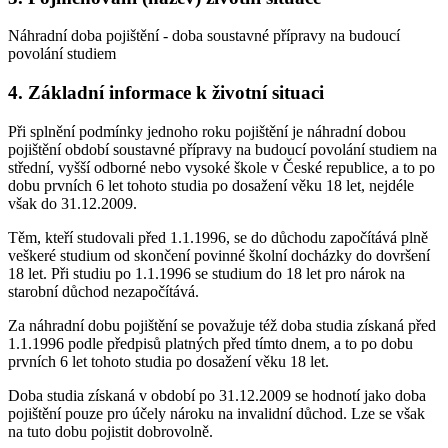
Náhradní doba pojištění - doba soustavné přípravy na budoucí
povolání studiem
4. Základní informace k životní situaci
Při splnění podmínky jednoho roku pojištění je náhradní dobou
pojištění období soustavné přípravy na budoucí povolání studiem na
střední, vyšší odborné nebo vysoké škole v České republice, a to po
dobu prvních 6 let tohoto studia po dosažení věku 18 let, nejdéle
však do 31.12.2009.
Těm, kteří studovali před 1.1.1996, se do důchodu započítává plně
veškeré studium od skončení povinné školní docházky do dovršení
18 let. Při studiu po 1.1.1996 se studium do 18 let pro nárok na
starobní důchod nezapočítává.
Za náhradní dobu pojištění se považuje též doba studia získaná před
1.1.1996 podle předpisů platných před tímto dnem, a to po dobu
prvních 6 let tohoto studia po dosažení věku 18 let.
Doba studia získaná v období po 31.12.2009 se hodnotí jako doba
pojištění pouze pro účely nároku na invalidní důchod. Lze se však
na tuto dobu pojistit dobrovolně.