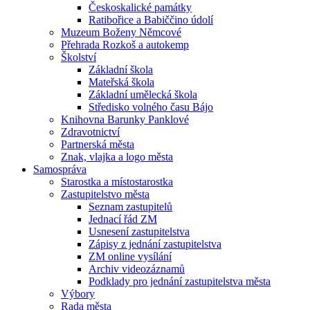
Českoskalické památky
Ratibořice a Babiččino údolí
Muzeum Boženy Němcové
Přehrada Rozkoš a autokemp
Školství
Základní škola
Mateřská škola
Základní umělecká škola
Středisko volného času Bájo
Knihovna Barunky Panklové
Zdravotnictví
Partnerská města
Znak, vlajka a logo města
Samospráva
Starostka a místostarostka
Zastupitelstvo města
Seznam zastupitelů
Jednací řád ZM
Usnesení zastupitelstva
Zápisy z jednání zastupitelstva
ZM online vysílání
Archiv videozáznamů
Podklady pro jednání zastupitelstva města
Výbory
Rada města