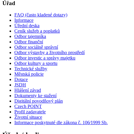
Úřad
FAQ (často kladené dotazy)
Informace
Úřední deska
Ceník služeb a poplatků
Odbor tajemníka
Odbor finanční
Odbor sociálně správní
Odbor výstavby a životního prostředí
Odbor investic a správy majetku
Odbor kultury a sportu
Technické služby
Městská policie
Dotace
JSDH
Hlášení závad
Dokumenty ke stažení
Digitální povodňový plán
Czech POINT
Profil zadavatele
Životní situace
Informace poskytnuté dle zákona č. 106⁄1999 Sb.