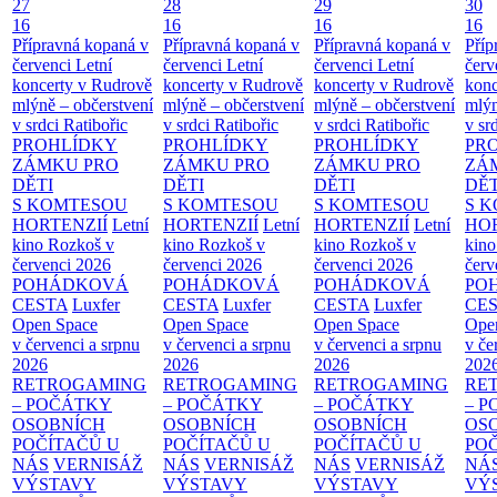
27
28
29
30
16
16
16
16
Přípravná kopaná v
Přípravná kopaná v
Přípravná kopaná v
Příp
červenci
Letní
červenci
Letní
červenci
Letní
červ
koncerty v Rudrově
koncerty v Rudrově
koncerty v Rudrově
konc
mlýně – občerstvení
mlýně – občerstvení
mlýně – občerstvení
mlýn
v srdci Ratibořic
v srdci Ratibořic
v srdci Ratibořic
v sr
PROHLÍDKY
PROHLÍDKY
PROHLÍDKY
PR
ZÁMKU PRO
ZÁMKU PRO
ZÁMKU PRO
ZÁ
DĚTI
DĚTI
DĚTI
DĚT
S KOMTESOU
S KOMTESOU
S KOMTESOU
S 
HORTENZIÍ
Letní
HORTENZIÍ
Letní
HORTENZIÍ
Letní
HOR
kino Rozkoš v
kino Rozkoš v
kino Rozkoš v
kino
červenci 2026
červenci 2026
červenci 2026
červ
POHÁDKOVÁ
POHÁDKOVÁ
POHÁDKOVÁ
PO
CESTA
Luxfer
CESTA
Luxfer
CESTA
Luxfer
CE
Open Space
Open Space
Open Space
Ope
v červenci a srpnu
v červenci a srpnu
v červenci a srpnu
v če
2026
2026
2026
202
RETROGAMING
RETROGAMING
RETROGAMING
RE
– POČÁTKY
– POČÁTKY
– POČÁTKY
– 
OSOBNÍCH
OSOBNÍCH
OSOBNÍCH
OS
POČÍTAČŮ U
POČÍTAČŮ U
POČÍTAČŮ U
PO
NÁS
VERNISÁŽ
NÁS
VERNISÁŽ
NÁS
VERNISÁŽ
NÁ
VÝSTAVY
VÝSTAVY
VÝSTAVY
VÝ