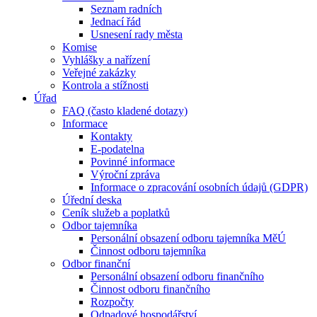
Seznam radních
Jednací řád
Usnesení rady města
Komise
Vyhlášky a nařízení
Veřejné zakázky
Kontrola a stížnosti
Úřad
FAQ (často kladené dotazy)
Informace
Kontakty
E-podatelna
Povinné informace
Výroční zpráva
Informace o zpracování osobních údajů (GDPR)
Úřední deska
Ceník služeb a poplatků
Odbor tajemníka
Personální obsazení odboru tajemníka MěÚ
Činnost odboru tajemníka
Odbor finanční
Personální obsazení odboru finančního
Činnost odboru finančního
Rozpočty
Odpadové hospodářství