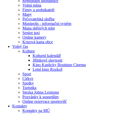
Regionální spolupráce
Volná místa
Firmy a podnikatelé
Mapy
Pečovatelská služba
Munipolis - informační systém
Mapa sběrných míst
Senior taxi
Online kamery
Krizová karta obce
Volný čas
Kultura
Kulturní kalendář
Jiřinkové slavnosti
Kino Kaplicky Boutique Cinema
Letní kino Rozkoš
Sport
Církve
Spolky
Turistika
Stezka Johna Lennona
Pozvánky k sousedům
Online rezervace sportovišť
Kontakty
Kontakty na MÚ