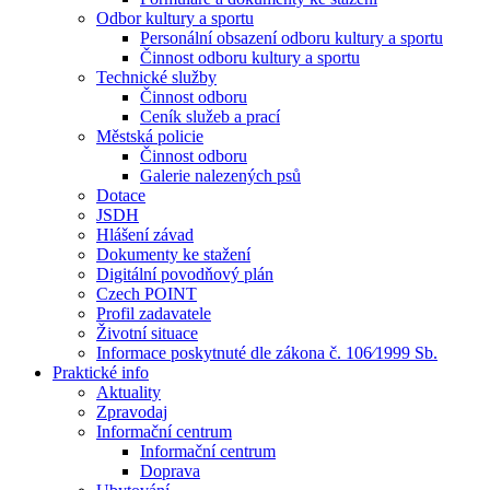
Odbor kultury a sportu
Personální obsazení odboru kultury a sportu
Činnost odboru kultury a sportu
Technické služby
Činnost odboru
Ceník služeb a prací
Městská policie
Činnost odboru
Galerie nalezených psů
Dotace
JSDH
Hlášení závad
Dokumenty ke stažení
Digitální povodňový plán
Czech POINT
Profil zadavatele
Životní situace
Informace poskytnuté dle zákona č. 106⁄1999 Sb.
Praktické info
Aktuality
Zpravodaj
Informační centrum
Informační centrum
Doprava