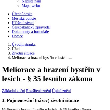
Napište nám
Mapa webu
Úřední deska
Městská policie
Hlášení závad
Českoskalický zpravodaj
Dokumenty a formuláře
Dotace
Úvodní stránka
Úřad
Životní situace
Meliorace a hrazení bystřin v lesích -...
Meliorace a hrazení bystřin v
lesích - § 35 lesního zákona
Základní znění
Rozšířené znění
Úplné znění
3. Pojmenování (název) životní situace
Meliorace a hrazení bystřin v lesích - § 35 lesního zákona