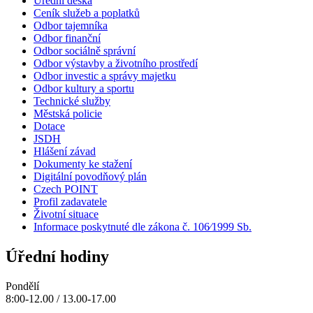
Úřední deska
Ceník služeb a poplatků
Odbor tajemníka
Odbor finanční
Odbor sociálně správní
Odbor výstavby a životního prostředí
Odbor investic a správy majetku
Odbor kultury a sportu
Technické služby
Městská policie
Dotace
JSDH
Hlášení závad
Dokumenty ke stažení
Digitální povodňový plán
Czech POINT
Profil zadavatele
Životní situace
Informace poskytnuté dle zákona č. 106⁄1999 Sb.
Úřední hodiny
Pondělí
8:00-12.00 / 13.00-17.00