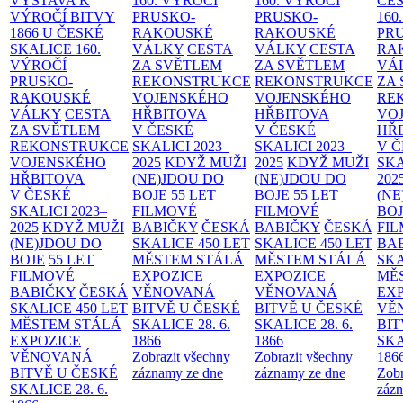
VÝSTAVA K
160. VÝROČÍ
160. VÝROČÍ
ČES
VÝROČÍ BITVY
PRUSKO-
PRUSKO-
160
1866 U ČESKÉ
RAKOUSKÉ
RAKOUSKÉ
PR
SKALICE
160.
VÁLKY
CESTA
VÁLKY
CESTA
RA
VÝROČÍ
ZA SVĚTLEM
ZA SVĚTLEM
VÁ
PRUSKO-
REKONSTRUKCE
REKONSTRUKCE
ZA
RAKOUSKÉ
VOJENSKÉHO
VOJENSKÉHO
RE
VÁLKY
CESTA
HŘBITOVA
HŘBITOVA
VO
ZA SVĚTLEM
V ČESKÉ
V ČESKÉ
HŘ
REKONSTRUKCE
SKALICI 2023–
SKALICI 2023–
V 
VOJENSKÉHO
2025
KDYŽ MUŽI
2025
KDYŽ MUŽI
SKA
HŘBITOVA
(NE)JDOU DO
(NE)JDOU DO
202
V ČESKÉ
BOJE
55 LET
BOJE
55 LET
(NE
SKALICI 2023–
FILMOVÉ
FILMOVÉ
BO
2025
KDYŽ MUŽI
BABIČKY
ČESKÁ
BABIČKY
ČESKÁ
FI
(NE)JDOU DO
SKALICE 450 LET
SKALICE 450 LET
BA
BOJE
55 LET
MĚSTEM
STÁLÁ
MĚSTEM
STÁLÁ
SKA
FILMOVÉ
EXPOZICE
EXPOZICE
MĚ
BABIČKY
ČESKÁ
VĚNOVANÁ
VĚNOVANÁ
EX
SKALICE 450 LET
BITVĚ U ČESKÉ
BITVĚ U ČESKÉ
VĚ
MĚSTEM
STÁLÁ
SKALICE 28. 6.
SKALICE 28. 6.
BIT
EXPOZICE
1866
1866
SKA
VĚNOVANÁ
Zobrazit všechny
Zobrazit všechny
186
BITVĚ U ČESKÉ
záznamy ze dne
záznamy ze dne
Zobr
SKALICE 28. 6.
zázn