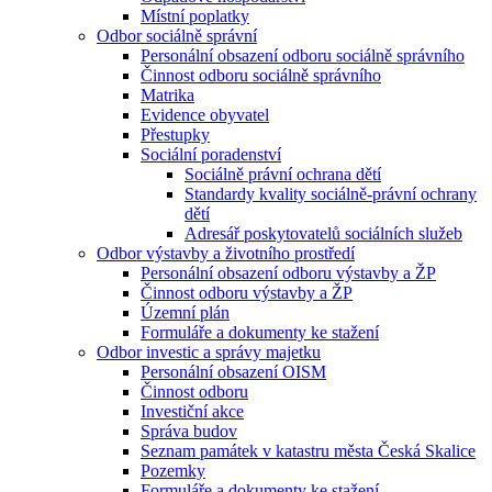
Místní poplatky
Odbor sociálně správní
Personální obsazení odboru sociálně správního
Činnost odboru sociálně správního
Matrika
Evidence obyvatel
Přestupky
Sociální poradenství
Sociálně právní ochrana dětí
Standardy kvality sociálně-právní ochrany
dětí
Adresář poskytovatelů sociálních služeb
Odbor výstavby a životního prostředí
Personální obsazení odboru výstavby a ŽP
Činnost odboru výstavby a ŽP
Územní plán
Formuláře a dokumenty ke stažení
Odbor investic a správy majetku
Personální obsazení OISM
Činnost odboru
Investiční akce
Správa budov
Seznam památek v katastru města Česká Skalice
Pozemky
Formuláře a dokumenty ke stažení