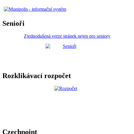
Senioři
Zjednodušená verze stránek nejen pro seniory
Rozklikávací rozpočet
Czechpoint