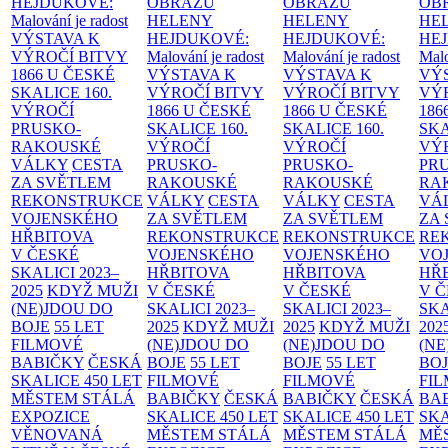
HEJDUKOVÉ:
OBRAZŮ
OBRAZŮ
OB
Malování je radost
HELENY
HELENY
HE
VÝSTAVA K
HEJDUKOVÉ:
HEJDUKOVÉ:
HE
VÝROČÍ BITVY
Malování je radost
Malování je radost
Malo
1866 U ČESKÉ
VÝSTAVA K
VÝSTAVA K
VÝ
SKALICE
160.
VÝROČÍ BITVY
VÝROČÍ BITVY
VÝ
VÝROČÍ
1866 U ČESKÉ
1866 U ČESKÉ
186
PRUSKO-
SKALICE
160.
SKALICE
160.
SK
RAKOUSKÉ
VÝROČÍ
VÝROČÍ
VÝ
VÁLKY
CESTA
PRUSKO-
PRUSKO-
PR
ZA SVĚTLEM
RAKOUSKÉ
RAKOUSKÉ
RA
REKONSTRUKCE
VÁLKY
CESTA
VÁLKY
CESTA
VÁ
VOJENSKÉHO
ZA SVĚTLEM
ZA SVĚTLEM
ZA
HŘBITOVA
REKONSTRUKCE
REKONSTRUKCE
RE
V ČESKÉ
VOJENSKÉHO
VOJENSKÉHO
VO
SKALICI 2023–
HŘBITOVA
HŘBITOVA
HŘ
2025
KDYŽ MUŽI
V ČESKÉ
V ČESKÉ
V 
(NE)JDOU DO
SKALICI 2023–
SKALICI 2023–
SKA
BOJE
55 LET
2025
KDYŽ MUŽI
2025
KDYŽ MUŽI
202
FILMOVÉ
(NE)JDOU DO
(NE)JDOU DO
(NE
BABIČKY
ČESKÁ
BOJE
55 LET
BOJE
55 LET
BO
SKALICE 450 LET
FILMOVÉ
FILMOVÉ
FI
MĚSTEM
STÁLÁ
BABIČKY
ČESKÁ
BABIČKY
ČESKÁ
BA
EXPOZICE
SKALICE 450 LET
SKALICE 450 LET
SKA
VĚNOVANÁ
MĚSTEM
STÁLÁ
MĚSTEM
STÁLÁ
MĚ