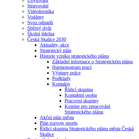
Ubytování
Stravování
Videokronika
Vodárny
Svoz odpadů
Sběrný dvůr
Školní jídelna
Česká Skalice 2030
Aktuality, akce
Strategický plán
Historie vzniku strategického plánu
Základní informace o Strategickém plánu
Harmonogram prací
Výstupy práce
Podklady
Kontakty
Řídicí skupina
Kontaktní osoba
Pracovní skupiny
Komise pro zpracování
Strategického plánu
Akční plán města
Plán rozvoje sportu
Řídící skupina Strategického plánu města Česká
Skalice