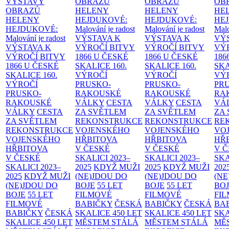
VÝSTAVY
OBRAZŮ
OBRAZŮ
OB
OBRAZŮ
HELENY
HELENY
HE
HELENY
HEJDUKOVÉ:
HEJDUKOVÉ:
HE
HEJDUKOVÉ:
Malování je radost
Malování je radost
Malo
Malování je radost
VÝSTAVA K
VÝSTAVA K
VÝ
VÝSTAVA K
VÝROČÍ BITVY
VÝROČÍ BITVY
VÝ
VÝROČÍ BITVY
1866 U ČESKÉ
1866 U ČESKÉ
186
1866 U ČESKÉ
SKALICE
160.
SKALICE
160.
SK
SKALICE
160.
VÝROČÍ
VÝROČÍ
VÝ
VÝROČÍ
PRUSKO-
PRUSKO-
PR
PRUSKO-
RAKOUSKÉ
RAKOUSKÉ
RA
RAKOUSKÉ
VÁLKY
CESTA
VÁLKY
CESTA
VÁ
VÁLKY
CESTA
ZA SVĚTLEM
ZA SVĚTLEM
ZA
ZA SVĚTLEM
REKONSTRUKCE
REKONSTRUKCE
RE
REKONSTRUKCE
VOJENSKÉHO
VOJENSKÉHO
VO
VOJENSKÉHO
HŘBITOVA
HŘBITOVA
HŘ
HŘBITOVA
V ČESKÉ
V ČESKÉ
V 
V ČESKÉ
SKALICI 2023–
SKALICI 2023–
SKA
SKALICI 2023–
2025
KDYŽ MUŽI
2025
KDYŽ MUŽI
202
2025
KDYŽ MUŽI
(NE)JDOU DO
(NE)JDOU DO
(NE
(NE)JDOU DO
BOJE
55 LET
BOJE
55 LET
BO
BOJE
55 LET
FILMOVÉ
FILMOVÉ
FI
FILMOVÉ
BABIČKY
ČESKÁ
BABIČKY
ČESKÁ
BA
BABIČKY
ČESKÁ
SKALICE 450 LET
SKALICE 450 LET
SKA
SKALICE 450 LET
MĚSTEM
STÁLÁ
MĚSTEM
STÁLÁ
MĚ