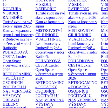
17
KULTURA
KULTURA
KU
16
V SRDCI
V SRDCI
V S
KULTURA
RATIBOŘIC
RATIBOŘIC
RAT
V SRDCI
Turisté zvou na své
Turisté zvou na své
Turi
RATIBOŘIC
akce v srpnu 2026
akce v srpnu 2026
akce
Turisté zvou na své
Kam za kopanou v
Kam za kopanou v
Kam
akce v srpnu 2026
srpnu
srpnu
srpn
Kam za kopanou v
MISTROVSTVÍ
MISTROVSTVÍ
MI
srpnu
Letní koncerty
ČR JUNIORŮ
ČR JUNIORŮ
ČR 
v Rudrově mlýně –
V JACHTINGU
V JACHTINGU
V 
občerstvení v srdci
Letní koncerty v
Letní koncerty v
Letn
Ratibořic
Rudrově mlýně –
Rudrově mlýně –
Rud
POHÁDKOVÁ
občerstvení v srdci
občerstvení v srdci
obče
CESTA
Luxfer
Ratibořic
Ratibořic
Rati
Open Space
POHÁDKOVÁ
POHÁDKOVÁ
PO
v červenci a srpnu
CESTA
Luxfer
CESTA
Luxfer
CE
2026
Open Space
Open Space
Ope
RETROGAMING
v červenci a srpnu
v červenci a srpnu
v če
– POČÁTKY
2026
2026
202
OSOBNÍCH
RETROGAMING
RETROGAMING
RE
POČÍTAČŮ U
– POČÁTKY
– POČÁTKY
– 
NÁS
VERNISÁŽ
OSOBNÍCH
OSOBNÍCH
OS
VÝSTAVY
POČÍTAČŮ U
POČÍTAČŮ U
PO
OBRAZŮ
NÁS
VERNISÁŽ
NÁS
VERNISÁŽ
NÁ
HELENY
VÝSTAVY
VÝSTAVY
VÝ