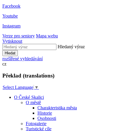
Facebook
Youtube
Instagram
Verze pro seniory
Mapa webu
Vytisknout
Hledaný výraz
Hledat
rozšířené vyhledávání
cz
Překlad (translations)
Select Language
▼
O České Skalici
O městě
Charakteristika města
Historie
Osobnosti
Fotogalerie
Turistické cíle