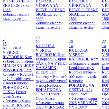
BITVĚ U ČESKÉ
EXPOZICE
EXPOZICE
EX
SKALICE 28. 6.
VĚNOVANÁ
VĚNOVANÁ
VĚ
1866
BITVĚ U ČESKÉ
BITVĚ U ČESKÉ
BIT
Zobrazit všechny
SKALICE 28. 6.
SKALICE 28. 6.
SKA
záznamy ze dne
1866
1866
186
Zobrazit všechny
Zobrazit všechny
Zobr
záznamy ze dne
záznamy ze dne
zázn
25
24
15
26
27
15
KULTURA
14
14
KULTURA
V SRDCI
KULTURA
KU
V SRDCI
RATIBOŘIC
Kam
V SRDCI
V S
RATIBOŘIC
Kam
za kopanou v srpnu
RATIBOŘIC
Kam
RAT
za kopanou v srpnu
ZÁPIS NA VÝLET
za kopanou v srpnu
za k
MALOSKALICKÉ
NA ZÁMEK
Letní koncerty v
Letn
POSVÍCENÍ
Letní
ŽLEBY
Letní
Rudrově mlýně –
Rud
koncerty v Rudrově
koncerty v Rudrově
občerstvení v srdci
obče
mlýně – občerstvení
mlýně – občerstvení
Ratibořic
Rati
v srdci Ratibořic
v srdci Ratibořic
POHÁDKOVÁ
PO
POHÁDKOVÁ
POHÁDKOVÁ
CESTA
Luxfer
CE
CESTA
Luxfer
CESTA
Luxfer
Open Space
Ope
Open Space
Open Space
v červenci a srpnu
v če
v červenci a srpnu
v červenci a srpnu
2026
VERNISÁŽ
202
2026
VERNISÁŽ
2026
VERNISÁŽ
VÝSTAVY
VÝ