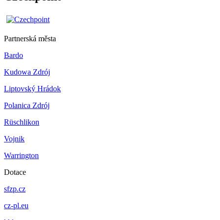
Partnerská města
Bardo
Kudowa Zdrój
Liptovský Hrádok
Polanica Zdrój
Rüschlikon
Vojnik
Warrington
Dotace
sfzp.cz
cz-pl.eu