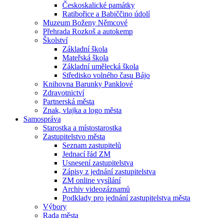
Českoskalické památky
Ratibořice a Babiččino údolí
Muzeum Boženy Němcové
Přehrada Rozkoš a autokemp
Školství
Základní škola
Mateřská škola
Základní umělecká škola
Středisko volného času Bájo
Knihovna Barunky Panklové
Zdravotnictví
Partnerská města
Znak, vlajka a logo města
Samospráva
Starostka a místostarostka
Zastupitelstvo města
Seznam zastupitelů
Jednací řád ZM
Usnesení zastupitelstva
Zápisy z jednání zastupitelstva
ZM online vysílání
Archiv videozáznamů
Podklady pro jednání zastupitelstva města
Výbory
Rada města