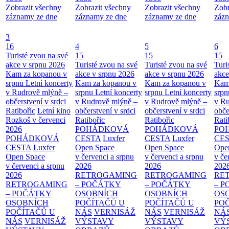
Zobrazit všechny
Zobrazit všechny
Zobrazit všechny
Zobr
záznamy ze dne
záznamy ze dne
záznamy ze dne
zázn
3
16
4
5
6
Turisté zvou na své
15
15
15
akce v srpnu 2026
Turisté zvou na své
Turisté zvou na své
Turi
Kam za kopanou v
akce v srpnu 2026
akce v srpnu 2026
akce
srpnu
Letní koncerty
Kam za kopanou v
Kam za kopanou v
Kam
v Rudrově mlýně –
srpnu
Letní koncerty
srpnu
Letní koncerty
srp
občerstvení v srdci
v Rudrově mlýně –
v Rudrově mlýně –
v Ru
Ratibořic
Letní kino
občerstvení v srdci
občerstvení v srdci
obče
Rozkoš v červenci
Ratibořic
Ratibořic
Rati
2026
POHÁDKOVÁ
POHÁDKOVÁ
PO
POHÁDKOVÁ
CESTA
Luxfer
CESTA
Luxfer
CE
CESTA
Luxfer
Open Space
Open Space
Ope
Open Space
v červenci a srpnu
v červenci a srpnu
v če
v červenci a srpnu
2026
2026
202
2026
RETROGAMING
RETROGAMING
RE
RETROGAMING
– POČÁTKY
– POČÁTKY
– 
– POČÁTKY
OSOBNÍCH
OSOBNÍCH
OS
OSOBNÍCH
POČÍTAČŮ U
POČÍTAČŮ U
PO
POČÍTAČŮ U
NÁS
VERNISÁŽ
NÁS
VERNISÁŽ
NÁ
NÁS
VERNISÁŽ
VÝSTAVY
VÝSTAVY
VÝ