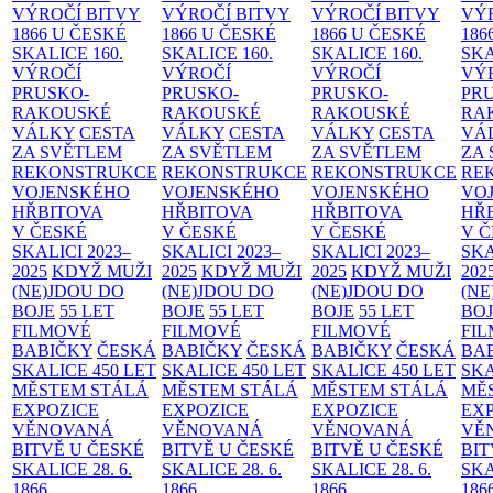
VÝROČÍ BITVY
VÝROČÍ BITVY
VÝROČÍ BITVY
VÝ
1866 U ČESKÉ
1866 U ČESKÉ
1866 U ČESKÉ
186
SKALICE
160.
SKALICE
160.
SKALICE
160.
SK
VÝROČÍ
VÝROČÍ
VÝROČÍ
VÝ
PRUSKO-
PRUSKO-
PRUSKO-
PR
RAKOUSKÉ
RAKOUSKÉ
RAKOUSKÉ
RA
VÁLKY
CESTA
VÁLKY
CESTA
VÁLKY
CESTA
VÁ
ZA SVĚTLEM
ZA SVĚTLEM
ZA SVĚTLEM
ZA
REKONSTRUKCE
REKONSTRUKCE
REKONSTRUKCE
RE
VOJENSKÉHO
VOJENSKÉHO
VOJENSKÉHO
VO
HŘBITOVA
HŘBITOVA
HŘBITOVA
HŘ
V ČESKÉ
V ČESKÉ
V ČESKÉ
V 
SKALICI 2023–
SKALICI 2023–
SKALICI 2023–
SKA
2025
KDYŽ MUŽI
2025
KDYŽ MUŽI
2025
KDYŽ MUŽI
202
(NE)JDOU DO
(NE)JDOU DO
(NE)JDOU DO
(NE
BOJE
55 LET
BOJE
55 LET
BOJE
55 LET
BO
FILMOVÉ
FILMOVÉ
FILMOVÉ
FI
BABIČKY
ČESKÁ
BABIČKY
ČESKÁ
BABIČKY
ČESKÁ
BA
SKALICE 450 LET
SKALICE 450 LET
SKALICE 450 LET
SKA
MĚSTEM
STÁLÁ
MĚSTEM
STÁLÁ
MĚSTEM
STÁLÁ
MĚ
EXPOZICE
EXPOZICE
EXPOZICE
EX
VĚNOVANÁ
VĚNOVANÁ
VĚNOVANÁ
VĚ
BITVĚ U ČESKÉ
BITVĚ U ČESKÉ
BITVĚ U ČESKÉ
BIT
SKALICE 28. 6.
SKALICE 28. 6.
SKALICE 28. 6.
SKA
1866
1866
1866
186