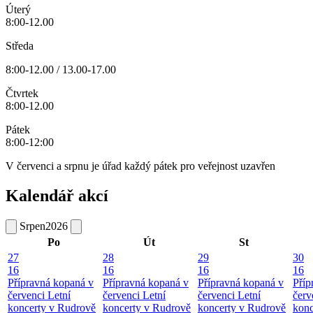
Úterý
8:00-12.00
Středa
8:00-12.00 / 13.00-17.00
Čtvrtek
8:00-12.00
Pátek
8:00-12:00
V červenci a srpnu je úřad každý pátek pro veřejnost uzavřen
Kalendář akcí
Srpen
2026
Po
Út
St
27
28
29
30
16
16
16
16
Přípravná kopaná v
Přípravná kopaná v
Přípravná kopaná v
Příp
červenci
Letní
červenci
Letní
červenci
Letní
červ
koncerty v Rudrově
koncerty v Rudrově
koncerty v Rudrově
konc