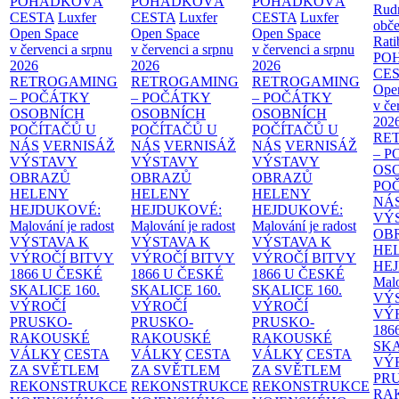
POHÁDKOVÁ
POHÁDKOVÁ
POHÁDKOVÁ
Rud
CESTA
Luxfer
CESTA
Luxfer
CESTA
Luxfer
obče
Open Space
Open Space
Open Space
Rati
v červenci a srpnu
v červenci a srpnu
v červenci a srpnu
PO
2026
2026
2026
CE
RETROGAMING
RETROGAMING
RETROGAMING
Ope
– POČÁTKY
– POČÁTKY
– POČÁTKY
v če
OSOBNÍCH
OSOBNÍCH
OSOBNÍCH
202
POČÍTAČŮ U
POČÍTAČŮ U
POČÍTAČŮ U
RE
NÁS
VERNISÁŽ
NÁS
VERNISÁŽ
NÁS
VERNISÁŽ
– 
VÝSTAVY
VÝSTAVY
VÝSTAVY
OS
OBRAZŮ
OBRAZŮ
OBRAZŮ
PO
HELENY
HELENY
HELENY
NÁ
HEJDUKOVÉ:
HEJDUKOVÉ:
HEJDUKOVÉ:
VÝ
Malování je radost
Malování je radost
Malování je radost
OB
VÝSTAVA K
VÝSTAVA K
VÝSTAVA K
HE
VÝROČÍ BITVY
VÝROČÍ BITVY
VÝROČÍ BITVY
HE
1866 U ČESKÉ
1866 U ČESKÉ
1866 U ČESKÉ
Malo
SKALICE
160.
SKALICE
160.
SKALICE
160.
VÝ
VÝROČÍ
VÝROČÍ
VÝROČÍ
VÝ
PRUSKO-
PRUSKO-
PRUSKO-
186
RAKOUSKÉ
RAKOUSKÉ
RAKOUSKÉ
SK
VÁLKY
CESTA
VÁLKY
CESTA
VÁLKY
CESTA
VÝ
ZA SVĚTLEM
ZA SVĚTLEM
ZA SVĚTLEM
PR
REKONSTRUKCE
REKONSTRUKCE
REKONSTRUKCE
RA