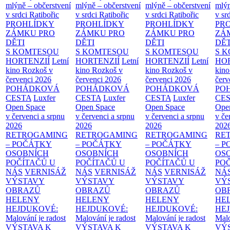
mlýně – občerstvení
mlýně – občerstvení
mlýně – občerstvení
mlýn
v srdci Ratibořic
v srdci Ratibořic
v srdci Ratibořic
v sr
PROHLÍDKY
PROHLÍDKY
PROHLÍDKY
PR
ZÁMKU PRO
ZÁMKU PRO
ZÁMKU PRO
ZÁ
DĚTI
DĚTI
DĚTI
DĚT
S KOMTESOU
S KOMTESOU
S KOMTESOU
S 
HORTENZIÍ
Letní
HORTENZIÍ
Letní
HORTENZIÍ
Letní
HOR
kino Rozkoš v
kino Rozkoš v
kino Rozkoš v
kino
červenci 2026
červenci 2026
červenci 2026
červ
POHÁDKOVÁ
POHÁDKOVÁ
POHÁDKOVÁ
PO
CESTA
Luxfer
CESTA
Luxfer
CESTA
Luxfer
CE
Open Space
Open Space
Open Space
Ope
v červenci a srpnu
v červenci a srpnu
v červenci a srpnu
v če
2026
2026
2026
202
RETROGAMING
RETROGAMING
RETROGAMING
RE
– POČÁTKY
– POČÁTKY
– POČÁTKY
– 
OSOBNÍCH
OSOBNÍCH
OSOBNÍCH
OS
POČÍTAČŮ U
POČÍTAČŮ U
POČÍTAČŮ U
PO
NÁS
VERNISÁŽ
NÁS
VERNISÁŽ
NÁS
VERNISÁŽ
NÁ
VÝSTAVY
VÝSTAVY
VÝSTAVY
VÝ
OBRAZŮ
OBRAZŮ
OBRAZŮ
OB
HELENY
HELENY
HELENY
HE
HEJDUKOVÉ:
HEJDUKOVÉ:
HEJDUKOVÉ:
HE
Malování je radost
Malování je radost
Malování je radost
Malo
VÝSTAVA K
VÝSTAVA K
VÝSTAVA K
VÝ