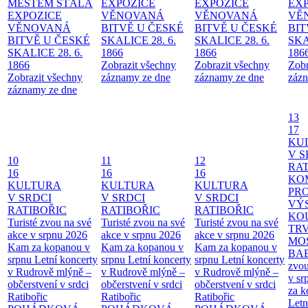
MĚSTEM
STÁLÁ
EXPOZICE
EXPOZICE
EX
EXPOZICE
VĚNOVANÁ
VĚNOVANÁ
VĚ
VĚNOVANÁ
BITVĚ U ČESKÉ
BITVĚ U ČESKÉ
BIT
BITVĚ U ČESKÉ
SKALICE 28. 6.
SKALICE 28. 6.
SKA
SKALICE 28. 6.
1866
1866
186
1866
Zobrazit všechny
Zobrazit všechny
Zobr
Zobrazit všechny
záznamy ze dne
záznamy ze dne
zázn
záznamy ze dne
13
17
KU
V S
10
11
12
RAT
16
16
16
KO
KULTURA
KULTURA
KULTURA
PR
V SRDCI
V SRDCI
V SRDCI
VÝ
RATIBOŘIC
RATIBOŘIC
RATIBOŘIC
KO
Turisté zvou na své
Turisté zvou na své
Turisté zvou na své
TR
akce v srpnu 2026
akce v srpnu 2026
akce v srpnu 2026
MO
Kam za kopanou v
Kam za kopanou v
Kam za kopanou v
BA
srpnu
Letní koncerty
srpnu
Letní koncerty
srpnu
Letní koncerty
zvou
v Rudrově mlýně –
v Rudrově mlýně –
v Rudrově mlýně –
v sr
občerstvení v srdci
občerstvení v srdci
občerstvení v srdci
za k
Ratibořic
Ratibořic
Ratibořic
Letn