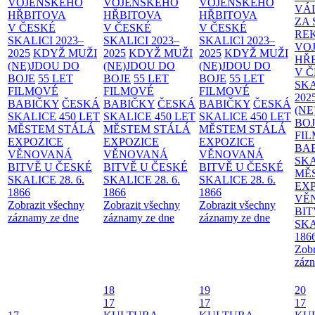
VOJENSKÉHO
VOJENSKÉHO
VOJENSKÉHO
VÁ
HŘBITOVA
HŘBITOVA
HŘBITOVA
ZA
V ČESKÉ
V ČESKÉ
V ČESKÉ
RE
SKALICI 2023–
SKALICI 2023–
SKALICI 2023–
VO
2025
KDYŽ MUŽI
2025
KDYŽ MUŽI
2025
KDYŽ MUŽI
HŘ
(NE)JDOU DO
(NE)JDOU DO
(NE)JDOU DO
V 
BOJE
55 LET
BOJE
55 LET
BOJE
55 LET
SKA
FILMOVÉ
FILMOVÉ
FILMOVÉ
202
BABIČKY
ČESKÁ
BABIČKY
ČESKÁ
BABIČKY
ČESKÁ
(NE
SKALICE 450 LET
SKALICE 450 LET
SKALICE 450 LET
BO
MĚSTEM
STÁLÁ
MĚSTEM
STÁLÁ
MĚSTEM
STÁLÁ
FI
EXPOZICE
EXPOZICE
EXPOZICE
BA
VĚNOVANÁ
VĚNOVANÁ
VĚNOVANÁ
SKA
BITVĚ U ČESKÉ
BITVĚ U ČESKÉ
BITVĚ U ČESKÉ
MĚ
SKALICE 28. 6.
SKALICE 28. 6.
SKALICE 28. 6.
EX
1866
1866
1866
VĚ
Zobrazit všechny
Zobrazit všechny
Zobrazit všechny
BIT
záznamy ze dne
záznamy ze dne
záznamy ze dne
SKA
186
Zobr
zázn
18
19
20
17
17
17