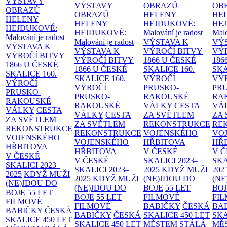
VÝSTAVY
VÝSTAVY
OBRAZŮ
OB
OBRAZŮ
OBRAZŮ
HELENY
HE
HELENY
HELENY
HEJDUKOVÉ:
HE
HEJDUKOVÉ:
HEJDUKOVÉ:
Malování je radost
Malo
Malování je radost
Malování je radost
VÝSTAVA K
VÝ
VÝSTAVA K
VÝSTAVA K
VÝROČÍ BITVY
VÝ
VÝROČÍ BITVY
VÝROČÍ BITVY
1866 U ČESKÉ
186
1866 U ČESKÉ
1866 U ČESKÉ
SKALICE
160.
SK
SKALICE
160.
SKALICE
160.
VÝROČÍ
VÝ
VÝROČÍ
VÝROČÍ
PRUSKO-
PR
PRUSKO-
PRUSKO-
RAKOUSKÉ
RA
RAKOUSKÉ
RAKOUSKÉ
VÁLKY
CESTA
VÁ
VÁLKY
CESTA
VÁLKY
CESTA
ZA SVĚTLEM
ZA
ZA SVĚTLEM
ZA SVĚTLEM
REKONSTRUKCE
RE
REKONSTRUKCE
REKONSTRUKCE
VOJENSKÉHO
VO
VOJENSKÉHO
VOJENSKÉHO
HŘBITOVA
HŘ
HŘBITOVA
HŘBITOVA
V ČESKÉ
V 
V ČESKÉ
V ČESKÉ
SKALICI 2023–
SKA
SKALICI 2023–
SKALICI 2023–
2025
KDYŽ MUŽI
202
2025
KDYŽ MUŽI
2025
KDYŽ MUŽI
(NE)JDOU DO
(NE
(NE)JDOU DO
(NE)JDOU DO
BOJE
55 LET
BO
BOJE
55 LET
BOJE
55 LET
FILMOVÉ
FI
FILMOVÉ
FILMOVÉ
BABIČKY
ČESKÁ
BA
BABIČKY
ČESKÁ
BABIČKY
ČESKÁ
SKALICE 450 LET
SKA
SKALICE 450 LET
SKALICE 450 LET
MĚSTEM
STÁLÁ
MĚ