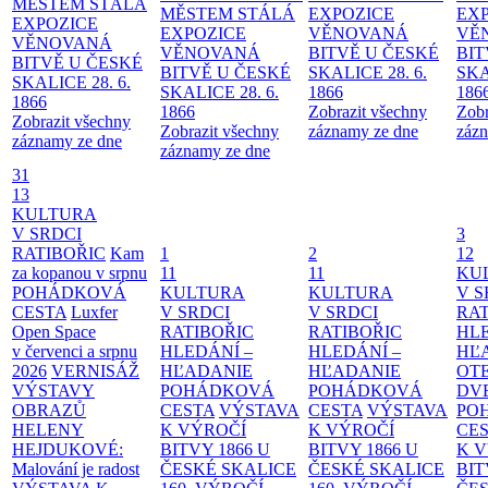
MĚSTEM
STÁLÁ
MĚSTEM
STÁLÁ
EXPOZICE
EX
EXPOZICE
EXPOZICE
VĚNOVANÁ
VĚ
VĚNOVANÁ
VĚNOVANÁ
BITVĚ U ČESKÉ
BIT
BITVĚ U ČESKÉ
BITVĚ U ČESKÉ
SKALICE 28. 6.
SKA
SKALICE 28. 6.
SKALICE 28. 6.
1866
186
1866
1866
Zobrazit všechny
Zobr
Zobrazit všechny
Zobrazit všechny
záznamy ze dne
zázn
záznamy ze dne
záznamy ze dne
31
13
KULTURA
V SRDCI
3
RATIBOŘIC
Kam
1
2
12
za kopanou v srpnu
11
11
KU
POHÁDKOVÁ
KULTURA
KULTURA
V S
CESTA
Luxfer
V SRDCI
V SRDCI
RAT
Open Space
RATIBOŘIC
RATIBOŘIC
HLE
v červenci a srpnu
HLEDÁNÍ –
HLEDÁNÍ –
HĽ
2026
VERNISÁŽ
HĽADANIE
HĽADANIE
OT
VÝSTAVY
POHÁDKOVÁ
POHÁDKOVÁ
DV
OBRAZŮ
CESTA
VÝSTAVA
CESTA
VÝSTAVA
PO
HELENY
K VÝROČÍ
K VÝROČÍ
CE
HEJDUKOVÉ:
BITVY 1866 U
BITVY 1866 U
K 
Malování je radost
ČESKÉ SKALICE
ČESKÉ SKALICE
BIT