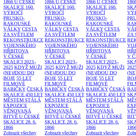
1866 U ČESKÉ
1866 U ČESKÉ
1866 U ČESKÉ
186
SKALICE
160.
SKALICE
160.
SKALICE
160.
SK
VÝROČÍ
VÝROČÍ
VÝROČÍ
VÝ
PRUSKO-
PRUSKO-
PRUSKO-
PR
RAKOUSKÉ
RAKOUSKÉ
RAKOUSKÉ
RA
VÁLKY
CESTA
VÁLKY
CESTA
VÁLKY
CESTA
VÁ
ZA SVĚTLEM
ZA SVĚTLEM
ZA SVĚTLEM
ZA
REKONSTRUKCE
REKONSTRUKCE
REKONSTRUKCE
RE
VOJENSKÉHO
VOJENSKÉHO
VOJENSKÉHO
VO
HŘBITOVA
HŘBITOVA
HŘBITOVA
HŘ
V ČESKÉ
V ČESKÉ
V ČESKÉ
V 
SKALICI 2023–
SKALICI 2023–
SKALICI 2023–
SKA
2025
KDYŽ MUŽI
2025
KDYŽ MUŽI
2025
KDYŽ MUŽI
202
(NE)JDOU DO
(NE)JDOU DO
(NE)JDOU DO
(NE
BOJE
55 LET
BOJE
55 LET
BOJE
55 LET
BO
FILMOVÉ
FILMOVÉ
FILMOVÉ
FI
BABIČKY
ČESKÁ
BABIČKY
ČESKÁ
BABIČKY
ČESKÁ
BA
SKALICE 450 LET
SKALICE 450 LET
SKALICE 450 LET
SKA
MĚSTEM
STÁLÁ
MĚSTEM
STÁLÁ
MĚSTEM
STÁLÁ
MĚ
EXPOZICE
EXPOZICE
EXPOZICE
EX
VĚNOVANÁ
VĚNOVANÁ
VĚNOVANÁ
VĚ
BITVĚ U ČESKÉ
BITVĚ U ČESKÉ
BITVĚ U ČESKÉ
BIT
SKALICE 28. 6.
SKALICE 28. 6.
SKALICE 28. 6.
SKA
1866
1866
1866
186
Zobrazit všechny
Zobrazit všechny
Zobrazit všechny
Zobr