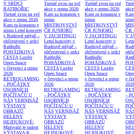
V SRDCI
Turisté zvou na své
Turisté zvou na své
Turi
RATIBOŘIC
akce v srpnu 2026
akce v srpnu 2026
akce
Turisté zvou na své
Kam za kopanou v
Kam za kopanou v
Kam
akce v srpnu 2026
srpnu
srpnu
srpn
Kam za kopanou v
MISTROVSTVÍ
MISTROVSTVÍ
MI
srpnu
Letní koncerty
ČR JUNIORŮ
ČR JUNIORŮ
ČR 
v Rudrově mlýně –
V JACHTINGU
V JACHTINGU
V 
občerstvení v srdci
Letní koncerty v
Letní koncerty v
Letn
Ratibořic
Rudrově mlýně –
Rudrově mlýně –
Rud
POHÁDKOVÁ
občerstvení v srdci
občerstvení v srdci
obče
CESTA
Luxfer
Ratibořic
Ratibořic
Rati
Open Space
POHÁDKOVÁ
POHÁDKOVÁ
PO
v červenci a srpnu
CESTA
Luxfer
CESTA
Luxfer
CE
2026
Open Space
Open Space
Ope
RETROGAMING
v červenci a srpnu
v červenci a srpnu
v če
– POČÁTKY
2026
2026
202
OSOBNÍCH
RETROGAMING
RETROGAMING
RE
POČÍTAČŮ U
– POČÁTKY
– POČÁTKY
– 
NÁS
VERNISÁŽ
OSOBNÍCH
OSOBNÍCH
OS
VÝSTAVY
POČÍTAČŮ U
POČÍTAČŮ U
PO
OBRAZŮ
NÁS
VERNISÁŽ
NÁS
VERNISÁŽ
NÁ
HELENY
VÝSTAVY
VÝSTAVY
VÝ
HEJDUKOVÉ:
OBRAZŮ
OBRAZŮ
OB
Malování je radost
HELENY
HELENY
HE
VÝSTAVA K
HEJDUKOVÉ:
HEJDUKOVÉ:
HE