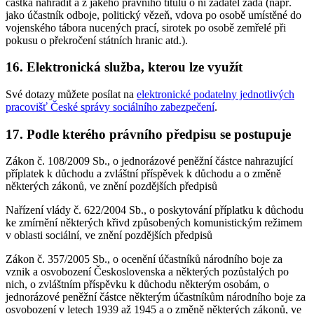
částka nahradit a z jakého právního titulu o ni žadatel žádá (např.
jako účastník odboje, politický vězeň, vdova po osobě umístěné do
vojenského tábora nucených prací, sirotek po osobě zemřelé při
pokusu o překročení státních hranic atd.).
16. Elektronická služba, kterou lze využít
Své dotazy můžete posílat na
elektronické podatelny jednotlivých
pracovišť České správy sociálního zabezpečení
.
17. Podle kterého právního předpisu se postupuje
Zákon č. 108/2009 Sb., o jednorázové peněžní částce nahrazující
příplatek k důchodu a zvláštní příspěvek k důchodu a o změně
některých zákonů, ve znění pozdějších předpisů
Nařízení vlády č. 622/2004 Sb., o poskytování příplatku k důchodu
ke zmírnění některých křivd způsobených komunistickým režimem
v oblasti sociální, ve znění pozdějších předpisů
Zákon č. 357/2005 Sb., o ocenění účastníků národního boje za
vznik a osvobození Československa a některých pozůstalých po
nich, o zvláštním příspěvku k důchodu některým osobám, o
jednorázové peněžní částce některým účastníkům národního boje za
osvobození v letech 1939 až 1945 a o změně některých zákonů, ve