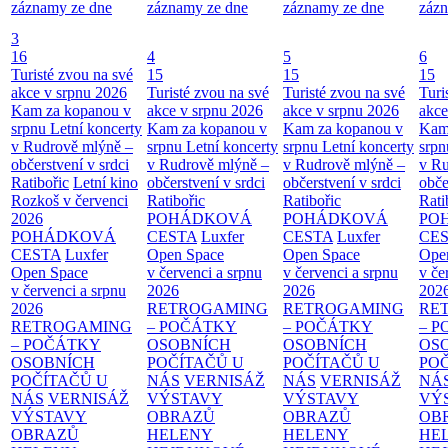
záznamy ze dne
záznamy ze dne
záznamy ze dne
zázn
3
16
4
5
6
Turisté zvou na své
15
15
15
akce v srpnu 2026
Turisté zvou na své
Turisté zvou na své
Turi
Kam za kopanou v
akce v srpnu 2026
akce v srpnu 2026
akce
srpnu
Letní koncerty
Kam za kopanou v
Kam za kopanou v
Kam
v Rudrově mlýně –
srpnu
Letní koncerty
srpnu
Letní koncerty
srp
občerstvení v srdci
v Rudrově mlýně –
v Rudrově mlýně –
v Ru
Ratibořic
Letní kino
občerstvení v srdci
občerstvení v srdci
obče
Rozkoš v červenci
Ratibořic
Ratibořic
Rati
2026
POHÁDKOVÁ
POHÁDKOVÁ
PO
POHÁDKOVÁ
CESTA
Luxfer
CESTA
Luxfer
CE
CESTA
Luxfer
Open Space
Open Space
Ope
Open Space
v červenci a srpnu
v červenci a srpnu
v če
v červenci a srpnu
2026
2026
202
2026
RETROGAMING
RETROGAMING
RE
RETROGAMING
– POČÁTKY
– POČÁTKY
– 
– POČÁTKY
OSOBNÍCH
OSOBNÍCH
OS
OSOBNÍCH
POČÍTAČŮ U
POČÍTAČŮ U
PO
POČÍTAČŮ U
NÁS
VERNISÁŽ
NÁS
VERNISÁŽ
NÁ
NÁS
VERNISÁŽ
VÝSTAVY
VÝSTAVY
VÝ
VÝSTAVY
OBRAZŮ
OBRAZŮ
OB
OBRAZŮ
HELENY
HELENY
HE