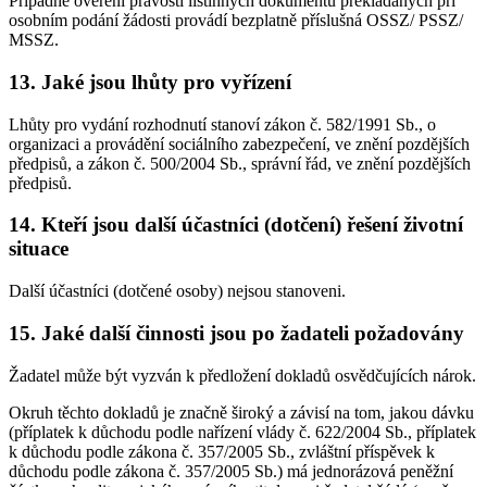
Případné ověření pravosti listinných dokumentů překládaných při
osobním podání žádosti provádí bezplatně příslušná OSSZ/ PSSZ/
MSSZ.
13. Jaké jsou lhůty pro vyřízení
Lhůty pro vydání rozhodnutí stanoví zákon č. 582/1991 Sb., o
organizaci a provádění sociálního zabezpečení, ve znění pozdějších
předpisů, a zákon č. 500/2004 Sb., správní řád, ve znění pozdějších
předpisů.
14. Kteří jsou další účastníci (dotčení) řešení životní
situace
Další účastníci (dotčené osoby) nejsou stanoveni.
15. Jaké další činnosti jsou po žadateli požadovány
Žadatel může být vyzván k předložení dokladů osvědčujících nárok.
Okruh těchto dokladů je značně široký a závisí na tom, jakou dávku
(příplatek k důchodu podle nařízení vlády č. 622/2004 Sb., příplatek
k důchodu podle zákona č. 357/2005 Sb., zvláštní příspěvek k
důchodu podle zákona č. 357/2005 Sb.) má jednorázová peněžní