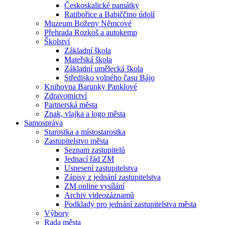
Českoskalické památky
Ratibořice a Babiččino údolí
Muzeum Boženy Němcové
Přehrada Rozkoš a autokemp
Školství
Základní škola
Mateřská škola
Základní umělecká škola
Středisko volného času Bájo
Knihovna Barunky Panklové
Zdravotnictví
Partnerská města
Znak, vlajka a logo města
Samospráva
Starostka a místostarostka
Zastupitelstvo města
Seznam zastupitelů
Jednací řád ZM
Usnesení zastupitelstva
Zápisy z jednání zastupitelstva
ZM online vysílání
Archiv videozáznamů
Podklady pro jednání zastupitelstva města
Výbory
Rada města