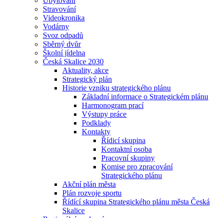
Ubytování
Stravování
Videokronika
Vodárny
Svoz odpadů
Sběrný dvůr
Školní jídelna
Česká Skalice 2030
Aktuality, akce
Strategický plán
Historie vzniku strategického plánu
Základní informace o Strategickém plánu
Harmonogram prací
Výstupy práce
Podklady
Kontakty
Řídicí skupina
Kontaktní osoba
Pracovní skupiny
Komise pro zpracování
Strategického plánu
Akční plán města
Plán rozvoje sportu
Řídící skupina Strategického plánu města Česká
Skalice