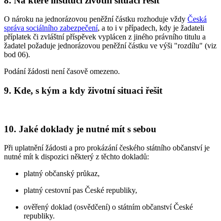
8. Na které instituci životní situaci řešit
O nároku na jednorázovou peněžní částku rozhoduje vždy
Česká
správa sociálního zabezpečení
, a to i v případech, kdy je žadateli
příplatek či zvláštní příspěvek vyplácen z jiného právního titulu a
žadatel požaduje jednorázovou peněžní částku ve výši "rozdílu" (viz
bod 06).
Podání žádosti není časově omezeno.
9. Kde, s kým a kdy životní situaci řešit
10. Jaké doklady je nutné mít s sebou
Při uplatnění žádosti a pro prokázání českého státního občanství je
nutné mít k dispozici některý z těchto dokladů:
platný občanský průkaz,
platný cestovní pas České republiky,
ověřený doklad (osvědčení) o státním občanství České
republiky.