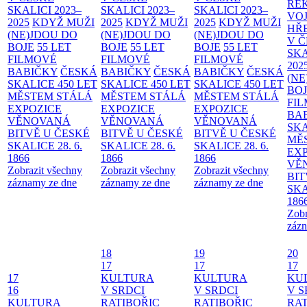
RE
SKALICI 2023–
SKALICI 2023–
SKALICI 2023–
VO
2025
KDYŽ MUŽI
2025
KDYŽ MUŽI
2025
KDYŽ MUŽI
HŘ
(NE)JDOU DO
(NE)JDOU DO
(NE)JDOU DO
V 
BOJE
55 LET
BOJE
55 LET
BOJE
55 LET
SKA
FILMOVÉ
FILMOVÉ
FILMOVÉ
202
BABIČKY
ČESKÁ
BABIČKY
ČESKÁ
BABIČKY
ČESKÁ
(NE
SKALICE 450 LET
SKALICE 450 LET
SKALICE 450 LET
BO
MĚSTEM
STÁLÁ
MĚSTEM
STÁLÁ
MĚSTEM
STÁLÁ
FI
EXPOZICE
EXPOZICE
EXPOZICE
BA
VĚNOVANÁ
VĚNOVANÁ
VĚNOVANÁ
SKA
BITVĚ U ČESKÉ
BITVĚ U ČESKÉ
BITVĚ U ČESKÉ
MĚ
SKALICE 28. 6.
SKALICE 28. 6.
SKALICE 28. 6.
EX
1866
1866
1866
VĚ
Zobrazit všechny
Zobrazit všechny
Zobrazit všechny
BIT
záznamy ze dne
záznamy ze dne
záznamy ze dne
SKA
186
Zobr
zázn
18
19
20
17
17
17
17
KULTURA
KULTURA
KU
16
V SRDCI
V SRDCI
V S
KULTURA
RATIBOŘIC
RATIBOŘIC
RAT