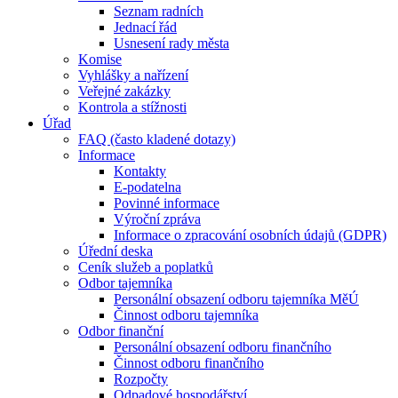
Seznam radních
Jednací řád
Usnesení rady města
Komise
Vyhlášky a nařízení
Veřejné zakázky
Kontrola a stížnosti
Úřad
FAQ (často kladené dotazy)
Informace
Kontakty
E-podatelna
Povinné informace
Výroční zpráva
Informace o zpracování osobních údajů (GDPR)
Úřední deska
Ceník služeb a poplatků
Odbor tajemníka
Personální obsazení odboru tajemníka MěÚ
Činnost odboru tajemníka
Odbor finanční
Personální obsazení odboru finančního
Činnost odboru finančního
Rozpočty
Odpadové hospodářství