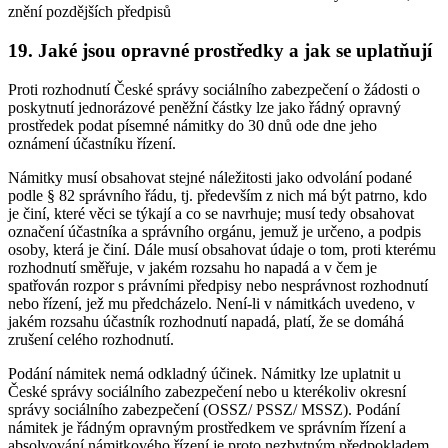
znění pozdějších předpisů
19. Jaké jsou opravné prostředky a jak se uplatňují
Proti rozhodnutí České správy sociálního zabezpečení o žádosti o
poskytnutí jednorázové peněžní částky lze jako řádný opravný
prostředek podat písemné námitky do 30 dnů ode dne jeho
oznámení účastníku řízení.
Námitky musí obsahovat stejné náležitosti jako odvolání podané
podle § 82 správního řádu, tj. především z nich má být patrno, kdo
je činí, které věci se týkají a co se navrhuje; musí tedy obsahovat
označení účastníka a správního orgánu, jemuž je určeno, a podpis
osoby, která je činí. Dále musí obsahovat údaje o tom, proti kterému
rozhodnutí směřuje, v jakém rozsahu ho napadá a v čem je
spatřován rozpor s právními předpisy nebo nesprávnost rozhodnutí
nebo řízení, jež mu předcházelo. Není-li v námitkách uvedeno, v
jakém rozsahu účastník rozhodnutí napadá, platí, že se domáhá
zrušení celého rozhodnutí.
Podání námitek nemá odkladný účinek. Námitky lze uplatnit u
České správy sociálního zabezpečení nebo u kterékoliv okresní
správy sociálního zabezpečení (OSSZ/ PSSZ/ MSSZ). Podání
námitek je řádným opravným prostředkem ve správním řízení a
absolvování námitkového řízení je proto nezbytným předpokladem