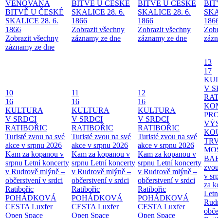
VĚNOVANÁ
BITVĚ U ČESKÉ
BITVĚ U ČESKÉ
BIT
BITVĚ U ČESKÉ
SKALICE 28. 6.
SKALICE 28. 6.
SKA
SKALICE 28. 6.
1866
1866
186
1866
Zobrazit všechny
Zobrazit všechny
Zobr
Zobrazit všechny
záznamy ze dne
záznamy ze dne
zázn
záznamy ze dne
13
17
KU
V S
10
11
12
RAT
16
16
16
KO
KULTURA
KULTURA
KULTURA
PR
V SRDCI
V SRDCI
V SRDCI
VÝ
RATIBOŘIC
RATIBOŘIC
RATIBOŘIC
KO
Turisté zvou na své
Turisté zvou na své
Turisté zvou na své
TR
akce v srpnu 2026
akce v srpnu 2026
akce v srpnu 2026
MO
Kam za kopanou v
Kam za kopanou v
Kam za kopanou v
BA
srpnu
Letní koncerty
srpnu
Letní koncerty
srpnu
Letní koncerty
zvou
v Rudrově mlýně –
v Rudrově mlýně –
v Rudrově mlýně –
v sr
občerstvení v srdci
občerstvení v srdci
občerstvení v srdci
za k
Ratibořic
Ratibořic
Ratibořic
Letn
POHÁDKOVÁ
POHÁDKOVÁ
POHÁDKOVÁ
Rud
CESTA
Luxfer
CESTA
Luxfer
CESTA
Luxfer
obče
Open Space
Open Space
Open Space