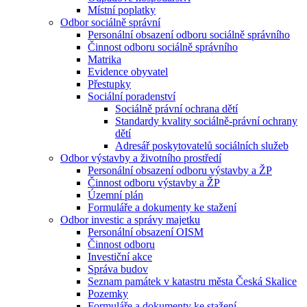
Místní poplatky
Odbor sociálně správní
Personální obsazení odboru sociálně správního
Činnost odboru sociálně správního
Matrika
Evidence obyvatel
Přestupky
Sociální poradenství
Sociálně právní ochrana dětí
Standardy kvality sociálně-právní ochrany
dětí
Adresář poskytovatelů sociálních služeb
Odbor výstavby a životního prostředí
Personální obsazení odboru výstavby a ŽP
Činnost odboru výstavby a ŽP
Územní plán
Formuláře a dokumenty ke stažení
Odbor investic a správy majetku
Personální obsazení OISM
Činnost odboru
Investiční akce
Správa budov
Seznam památek v katastru města Česká Skalice
Pozemky
Formuláře a dokumenty ke stažení