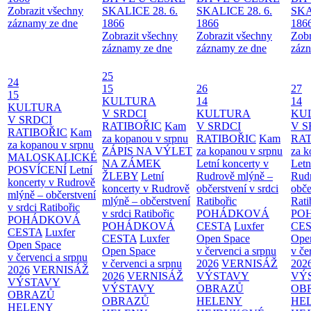
Zobrazit všechny
SKALICE 28. 6.
SKALICE 28. 6.
SKA
záznamy ze dne
1866
1866
186
Zobrazit všechny
Zobrazit všechny
Zobr
záznamy ze dne
záznamy ze dne
zázn
25
24
15
26
27
15
KULTURA
14
14
KULTURA
V SRDCI
KULTURA
KU
V SRDCI
RATIBOŘIC
Kam
V SRDCI
V S
RATIBOŘIC
Kam
za kopanou v srpnu
RATIBOŘIC
Kam
RAT
za kopanou v srpnu
ZÁPIS NA VÝLET
za kopanou v srpnu
za k
MALOSKALICKÉ
NA ZÁMEK
Letní koncerty v
Letn
POSVÍCENÍ
Letní
ŽLEBY
Letní
Rudrově mlýně –
Rud
koncerty v Rudrově
koncerty v Rudrově
občerstvení v srdci
obče
mlýně – občerstvení
mlýně – občerstvení
Ratibořic
Rati
v srdci Ratibořic
v srdci Ratibořic
POHÁDKOVÁ
PO
POHÁDKOVÁ
POHÁDKOVÁ
CESTA
Luxfer
CE
CESTA
Luxfer
CESTA
Luxfer
Open Space
Ope
Open Space
Open Space
v červenci a srpnu
v če
v červenci a srpnu
v červenci a srpnu
2026
VERNISÁŽ
202
2026
VERNISÁŽ
2026
VERNISÁŽ
VÝSTAVY
VÝ
VÝSTAVY
VÝSTAVY
OBRAZŮ
OB
OBRAZŮ
OBRAZŮ
HELENY
HE
HELENY