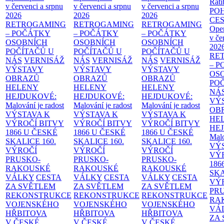
Rati
v červenci a srpnu
v červenci a srpnu
v červenci a srpnu
PO
2026
2026
2026
CE
RETROGAMING
RETROGAMING
RETROGAMING
Ope
– POČÁTKY
– POČÁTKY
– POČÁTKY
v če
OSOBNÍCH
OSOBNÍCH
OSOBNÍCH
202
POČÍTAČŮ U
POČÍTAČŮ U
POČÍTAČŮ U
RE
NÁS
VERNISÁŽ
NÁS
VERNISÁŽ
NÁS
VERNISÁŽ
– 
VÝSTAVY
VÝSTAVY
VÝSTAVY
OS
OBRAZŮ
OBRAZŮ
OBRAZŮ
PO
HELENY
HELENY
HELENY
NÁ
HEJDUKOVÉ:
HEJDUKOVÉ:
HEJDUKOVÉ:
VÝ
Malování je radost
Malování je radost
Malování je radost
OB
VÝSTAVA K
VÝSTAVA K
VÝSTAVA K
HE
VÝROČÍ BITVY
VÝROČÍ BITVY
VÝROČÍ BITVY
HE
1866 U ČESKÉ
1866 U ČESKÉ
1866 U ČESKÉ
Malo
SKALICE
160.
SKALICE
160.
SKALICE
160.
VÝ
VÝROČÍ
VÝROČÍ
VÝROČÍ
VÝ
PRUSKO-
PRUSKO-
PRUSKO-
186
RAKOUSKÉ
RAKOUSKÉ
RAKOUSKÉ
SK
VÁLKY
CESTA
VÁLKY
CESTA
VÁLKY
CESTA
VÝ
ZA SVĚTLEM
ZA SVĚTLEM
ZA SVĚTLEM
PR
REKONSTRUKCE
REKONSTRUKCE
REKONSTRUKCE
RA
VOJENSKÉHO
VOJENSKÉHO
VOJENSKÉHO
VÁ
HŘBITOVA
HŘBITOVA
HŘBITOVA
ZA
V ČESKÉ
V ČESKÉ
V ČESKÉ