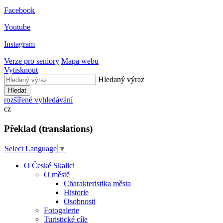
Facebook
Youtube
Instagram
Verze pro seniory
Mapa webu
Vytisknout
Hledaný výraz
Hledat
rozšířené vyhledávání
cz
Překlad (translations)
Select Language
▼
O České Skalici
O městě
Charakteristika města
Historie
Osobnosti
Fotogalerie
Turistické cíle