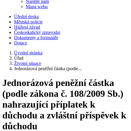
Napište nám
Mapa webu
Úřední deska
Městská policie
Hlášení závad
Českoskalický zpravodaj
Dokumenty a formuláře
Dotace
Úvodní stránka
Úřad
Životní situace
Jednorázová peněžní částka (podle...
Jednorázová peněžní částka
(podle zákona č. 108/2009 Sb.)
nahrazující příplatek k
důchodu a zvláštní příspěvek k
důchodu