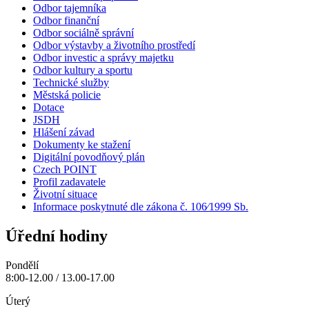
Odbor tajemníka
Odbor finanční
Odbor sociálně správní
Odbor výstavby a životního prostředí
Odbor investic a správy majetku
Odbor kultury a sportu
Technické služby
Městská policie
Dotace
JSDH
Hlášení závad
Dokumenty ke stažení
Digitální povodňový plán
Czech POINT
Profil zadavatele
Životní situace
Informace poskytnuté dle zákona č. 106⁄1999 Sb.
Úřední hodiny
Pondělí
8:00-12.00 / 13.00-17.00
Úterý