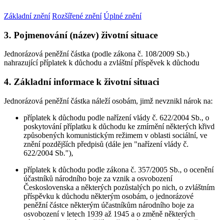
Základní znění
Rozšířené znění
Úplné znění
3. Pojmenování (název) životní situace
Jednorázová peněžní částka (podle zákona č. 108/2009 Sb.)
nahrazující příplatek k důchodu a zvláštní příspěvek k důchodu
4. Základní informace k životní situaci
Jednorázová peněžní částka náleží osobám, jimž nevznikl nárok na:
příplatek k důchodu podle nařízení vlády č. 622/2004 Sb., o
poskytování příplatku k důchodu ke zmírnění některých křivd
způsobených komunistickým režimem v oblasti sociální, ve
znění pozdějších předpisů (dále jen "nařízení vlády č.
622/2004 Sb."),
příplatek k důchodu podle zákona č. 357/2005 Sb., o ocenění
účastníků národního boje za vznik a osvobození
Československa a některých pozůstalých po nich, o zvláštním
příspěvku k důchodu některým osobám, o jednorázové
peněžní částce některým účastníkům národního boje za
osvobození v letech 1939 až 1945 a o změně některých