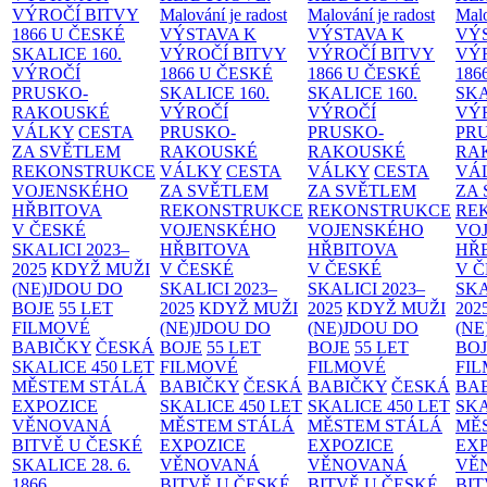
VÝROČÍ BITVY
Malování je radost
Malování je radost
Malo
1866 U ČESKÉ
VÝSTAVA K
VÝSTAVA K
VÝ
SKALICE
160.
VÝROČÍ BITVY
VÝROČÍ BITVY
VÝ
VÝROČÍ
1866 U ČESKÉ
1866 U ČESKÉ
186
PRUSKO-
SKALICE
160.
SKALICE
160.
SK
RAKOUSKÉ
VÝROČÍ
VÝROČÍ
VÝ
VÁLKY
CESTA
PRUSKO-
PRUSKO-
PR
ZA SVĚTLEM
RAKOUSKÉ
RAKOUSKÉ
RA
REKONSTRUKCE
VÁLKY
CESTA
VÁLKY
CESTA
VÁ
VOJENSKÉHO
ZA SVĚTLEM
ZA SVĚTLEM
ZA
HŘBITOVA
REKONSTRUKCE
REKONSTRUKCE
RE
V ČESKÉ
VOJENSKÉHO
VOJENSKÉHO
VO
SKALICI 2023–
HŘBITOVA
HŘBITOVA
HŘ
2025
KDYŽ MUŽI
V ČESKÉ
V ČESKÉ
V 
(NE)JDOU DO
SKALICI 2023–
SKALICI 2023–
SKA
BOJE
55 LET
2025
KDYŽ MUŽI
2025
KDYŽ MUŽI
202
FILMOVÉ
(NE)JDOU DO
(NE)JDOU DO
(NE
BABIČKY
ČESKÁ
BOJE
55 LET
BOJE
55 LET
BO
SKALICE 450 LET
FILMOVÉ
FILMOVÉ
FI
MĚSTEM
STÁLÁ
BABIČKY
ČESKÁ
BABIČKY
ČESKÁ
BA
EXPOZICE
SKALICE 450 LET
SKALICE 450 LET
SKA
VĚNOVANÁ
MĚSTEM
STÁLÁ
MĚSTEM
STÁLÁ
MĚ
BITVĚ U ČESKÉ
EXPOZICE
EXPOZICE
EX
SKALICE 28. 6.
VĚNOVANÁ
VĚNOVANÁ
VĚ
1866
BITVĚ U ČESKÉ
BITVĚ U ČESKÉ
BIT