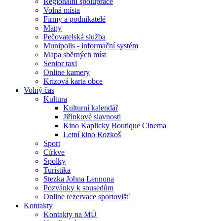
Regionální spolupráce
Volná místa
Firmy a podnikatelé
Mapy
Pečovatelská služba
Munipolis - informační systém
Mapa sběrných míst
Senior taxi
Online kamery
Krizová karta obce
Volný čas
Kultura
Kulturní kalendář
Jiřinkové slavnosti
Kino Kaplicky Boutique Cinema
Letní kino Rozkoš
Sport
Církve
Spolky
Turistika
Stezka Johna Lennona
Pozvánky k sousedům
Online rezervace sportovišť
Kontakty
Kontakty na MÚ