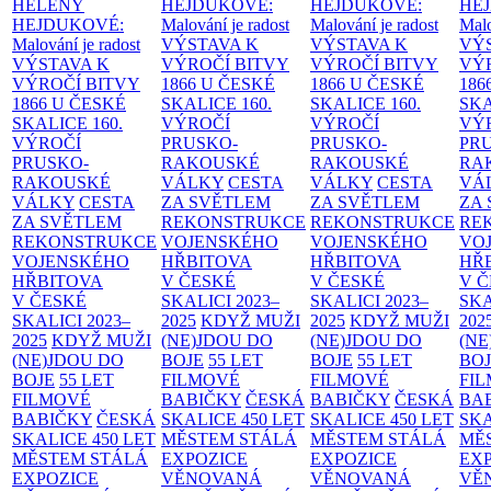
HELENY
HEJDUKOVÉ:
HEJDUKOVÉ:
HE
HEJDUKOVÉ:
Malování je radost
Malování je radost
Malo
Malování je radost
VÝSTAVA K
VÝSTAVA K
VÝ
VÝSTAVA K
VÝROČÍ BITVY
VÝROČÍ BITVY
VÝ
VÝROČÍ BITVY
1866 U ČESKÉ
1866 U ČESKÉ
186
1866 U ČESKÉ
SKALICE
160.
SKALICE
160.
SK
SKALICE
160.
VÝROČÍ
VÝROČÍ
VÝ
VÝROČÍ
PRUSKO-
PRUSKO-
PR
PRUSKO-
RAKOUSKÉ
RAKOUSKÉ
RA
RAKOUSKÉ
VÁLKY
CESTA
VÁLKY
CESTA
VÁ
VÁLKY
CESTA
ZA SVĚTLEM
ZA SVĚTLEM
ZA
ZA SVĚTLEM
REKONSTRUKCE
REKONSTRUKCE
RE
REKONSTRUKCE
VOJENSKÉHO
VOJENSKÉHO
VO
VOJENSKÉHO
HŘBITOVA
HŘBITOVA
HŘ
HŘBITOVA
V ČESKÉ
V ČESKÉ
V 
V ČESKÉ
SKALICI 2023–
SKALICI 2023–
SKA
SKALICI 2023–
2025
KDYŽ MUŽI
2025
KDYŽ MUŽI
202
2025
KDYŽ MUŽI
(NE)JDOU DO
(NE)JDOU DO
(NE
(NE)JDOU DO
BOJE
55 LET
BOJE
55 LET
BO
BOJE
55 LET
FILMOVÉ
FILMOVÉ
FI
FILMOVÉ
BABIČKY
ČESKÁ
BABIČKY
ČESKÁ
BA
BABIČKY
ČESKÁ
SKALICE 450 LET
SKALICE 450 LET
SKA
SKALICE 450 LET
MĚSTEM
STÁLÁ
MĚSTEM
STÁLÁ
MĚ
MĚSTEM
STÁLÁ
EXPOZICE
EXPOZICE
EX
EXPOZICE
VĚNOVANÁ
VĚNOVANÁ
VĚ