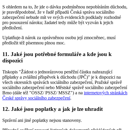
S ohledem na to, že jde o dávku podmíněnou nepobíráním důchodu,
je pravděpodobné, že v řadě případů Česká správa sociálního
zabezpečení nebude mít ve svých evidencích podklady rozhodné
pro posouzení nároku; žadatel tedy může být vyzván k jejich
předložení.
Uplatňuje-li nárok za oprávněnou osobu její zmocněnec, musí
předložit též písemnou plnou moc.
11. Jaké jsou potřebné formuláře a kde jsou k
dispozici
Tiskopis "Žádost o jednorázovou peněžní částku nahrazující
příplatky a zvláštní příspěvek k důchodu (JPČ)" je k dispozici na
všech okresních správách sociálního zabezpečení, Pražské správě
sociálního zabezpečení nebo Městské správě sociálního zabezpečení
Brno (dále též "OSSZ/ PSSZ/ MSSZ") a na
internetových stránkách
České správy sociálního zabezpečení
.
12. Jaké jsou poplatky a jak je lze uhradit
Správní ani jiné poplatky nejsou stanoveny.