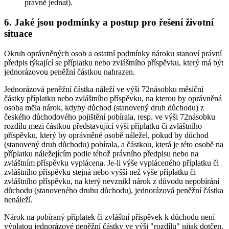
právně jednat).
6. Jaké jsou podmínky a postup pro řešení životní
situace
Okruh oprávněných osob a ostatní podmínky nároku stanoví právní
předpis týkající se příplatku nebo zvláštního příspěvku, který má být
jednorázovou peněžní částkou nahrazen.
Jednorázová peněžní částka náleží ve výši 72násobku měsíční
částky příplatku nebo zvláštního příspěvku, na kterou by oprávněná
osoba měla nárok, kdyby důchod (stanovený druh důchodu) z
českého důchodového pojištění pobírala, resp. ve výši 72násobku
rozdílu mezi částkou představující výši příplatku či zvláštního
příspěvku, který by oprávněné osobě náležel, pokud by důchod
(stanovený druh důchodu) pobírala, a částkou, která je této osobě na
příplatku náležejícím podle téhož právního předpisu nebo na
zvláštním příspěvku vyplácena. Je-li výše vypláceného příplatku či
zvláštního příspěvku stejná nebo vyšší než výše příplatku či
zvláštního příspěvku, na který nevznikl nárok z důvodu nepobírání
důchodu (stanoveného druhu důchodu), jednorázová peněžní částka
nenáleží.
Nárok na pobíraný příplatek či zvláštní příspěvek k důchodu není
výplatou jednorázové peněžní částky ve výši "rozdílu" nijak dotčen.