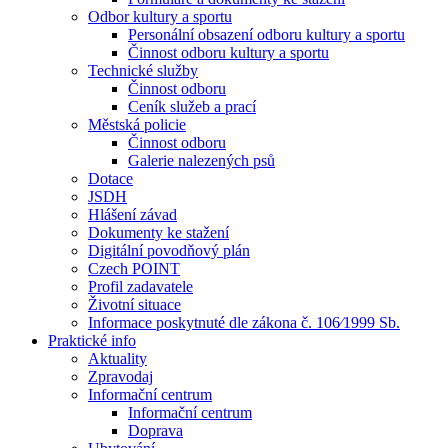
Odbor kultury a sportu
Personální obsazení odboru kultury a sportu
Činnost odboru kultury a sportu
Technické služby
Činnost odboru
Ceník služeb a prací
Městská policie
Činnost odboru
Galerie nalezených psů
Dotace
JSDH
Hlášení závad
Dokumenty ke stažení
Digitální povodňový plán
Czech POINT
Profil zadavatele
Životní situace
Informace poskytnuté dle zákona č. 106⁄1999 Sb.
Praktické info
Aktuality
Zpravodaj
Informační centrum
Informační centrum
Doprava