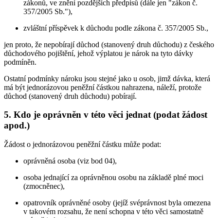
zákonů, ve znění pozdějších předpisů (dále jen "zákon č.
357/2005 Sb."),
zvláštní příspěvek k důchodu podle zákona č. 357/2005 Sb.,
jen proto, že nepobírají důchod (stanovený druh důchodu) z českého
důchodového pojištění, jehož výplatou je nárok na tyto dávky
podmíněn.
Ostatní podmínky nároku jsou stejné jako u osob, jimž dávka, která
má být jednorázovou peněžní částkou nahrazena, náleží, protože
důchod (stanovený druh důchodu) pobírají.
5. Kdo je oprávněn v této věci jednat (podat žádost
apod.)
Žádost o jednorázovou peněžní částku může podat:
oprávněná osoba (viz bod 04),
osoba jednající za oprávněnou osobu na základě plné moci
(zmocněnec),
opatrovník oprávněné osoby (jejíž svéprávnost byla omezena
v takovém rozsahu, že není schopna v této věci samostatně