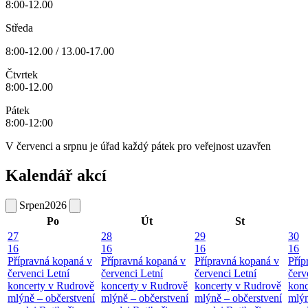
8:00-12.00
Středa
8:00-12.00 / 13.00-17.00
Čtvrtek
8:00-12.00
Pátek
8:00-12:00
V červenci a srpnu je úřad každý pátek pro veřejnost uzavřen
Kalendář akcí
Srpen
2026
Po
Út
St
27
28
29
30
16
16
16
16
Přípravná kopaná v
Přípravná kopaná v
Přípravná kopaná v
Příp
červenci
Letní
červenci
Letní
červenci
Letní
červ
koncerty v Rudrově
koncerty v Rudrově
koncerty v Rudrově
konc
mlýně – občerstvení
mlýně – občerstvení
mlýně – občerstvení
mlýn