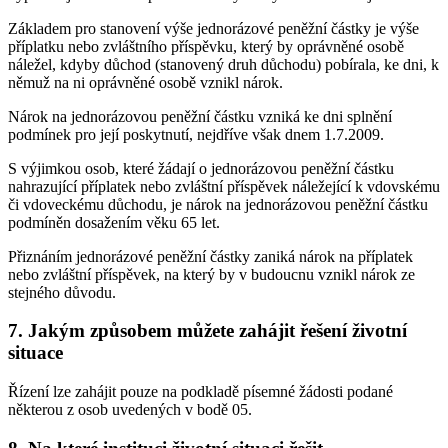
Základem pro stanovení výše jednorázové peněžní částky je výše
příplatku nebo zvláštního příspěvku, který by oprávněné osobě
náležel, kdyby důchod (stanovený druh důchodu) pobírala, ke dni, k
němuž na ni oprávněné osobě vznikl nárok.
Nárok na jednorázovou peněžní částku vzniká ke dni splnění
podmínek pro její poskytnutí, nejdříve však dnem 1.7.2009.
S výjimkou osob, které žádají o jednorázovou peněžní částku
nahrazující příplatek nebo zvláštní příspěvek náležející k vdovskému
či vdoveckému důchodu, je nárok na jednorázovou peněžní částku
podmíněn dosažením věku 65 let.
Přiznáním jednorázové peněžní částky zaniká nárok na příplatek
nebo zvláštní příspěvek, na který by v budoucnu vznikl nárok ze
stejného důvodu.
7. Jakým způsobem můžete zahájit řešení životní
situace
Řízení lze zahájit pouze na podkladě písemné žádosti podané
některou z osob uvedených v bodě 05.