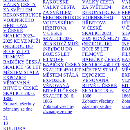
RAKOUSKÉ
VÁLKY
CESTA
VÁ
VÁLKY
CESTA
VÁLKY
CESTA
ZA SVĚTLEM
ZA
ZA SVĚTLEM
ZA SVĚTLEM
REKONSTRUKCE
RE
REKONSTRUKCE
REKONSTRUKCE
VOJENSKÉHO
VO
VOJENSKÉHO
VOJENSKÉHO
HŘBITOVA
HŘ
HŘBITOVA
HŘBITOVA
V ČESKÉ
V 
V ČESKÉ
V ČESKÉ
SKALICI 2023–
SKA
SKALICI 2023–
SKALICI 2023–
2025
KDYŽ MUŽI
202
2025
KDYŽ MUŽI
2025
KDYŽ MUŽI
(NE)JDOU DO
(NE
(NE)JDOU DO
(NE)JDOU DO
BOJE
55 LET
BO
BOJE
55 LET
BOJE
55 LET
FILMOVÉ
FI
FILMOVÉ
FILMOVÉ
BABIČKY
ČESKÁ
BA
BABIČKY
ČESKÁ
BABIČKY
ČESKÁ
SKALICE 450 LET
SKA
SKALICE 450 LET
SKALICE 450 LET
MĚSTEM
STÁLÁ
MĚ
MĚSTEM
STÁLÁ
MĚSTEM
STÁLÁ
EXPOZICE
EX
EXPOZICE
EXPOZICE
VĚNOVANÁ
VĚ
VĚNOVANÁ
VĚNOVANÁ
BITVĚ U ČESKÉ
BIT
BITVĚ U ČESKÉ
BITVĚ U ČESKÉ
SKALICE 28. 6.
SKA
SKALICE 28. 6.
SKALICE 28. 6.
1866
186
1866
1866
Zobrazit všechny
Zobr
Zobrazit všechny
Zobrazit všechny
záznamy ze dne
zázn
záznamy ze dne
záznamy ze dne
31
13
KULTURA