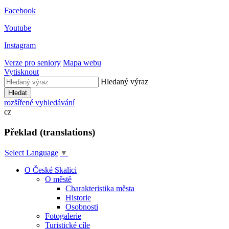
Facebook
Youtube
Instagram
Verze pro seniory
Mapa webu
Vytisknout
Hledaný výraz
Hledat
rozšířené vyhledávání
cz
Překlad (translations)
Select Language
▼
O České Skalici
O městě
Charakteristika města
Historie
Osobnosti
Fotogalerie
Turistické cíle