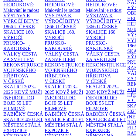
NÁ
HEJDUKOVÉ:
HEJDUKOVÉ:
HEJDUKOVÉ:
VÝ
Malování je radost
Malování je radost
Malování je radost
OB
VÝSTAVA K
VÝSTAVA K
VÝSTAVA K
HE
VÝROČÍ BITVY
VÝROČÍ BITVY
VÝROČÍ BITVY
HE
1866 U ČESKÉ
1866 U ČESKÉ
1866 U ČESKÉ
Malo
SKALICE
160.
SKALICE
160.
SKALICE
160.
VÝ
VÝROČÍ
VÝROČÍ
VÝROČÍ
VÝ
PRUSKO-
PRUSKO-
PRUSKO-
186
RAKOUSKÉ
RAKOUSKÉ
RAKOUSKÉ
SK
VÁLKY
CESTA
VÁLKY
CESTA
VÁLKY
CESTA
VÝ
ZA SVĚTLEM
ZA SVĚTLEM
ZA SVĚTLEM
PR
REKONSTRUKCE
REKONSTRUKCE
REKONSTRUKCE
RA
VOJENSKÉHO
VOJENSKÉHO
VOJENSKÉHO
VÁ
HŘBITOVA
HŘBITOVA
HŘBITOVA
ZA
V ČESKÉ
V ČESKÉ
V ČESKÉ
RE
SKALICI 2023–
SKALICI 2023–
SKALICI 2023–
VO
2025
KDYŽ MUŽI
2025
KDYŽ MUŽI
2025
KDYŽ MUŽI
HŘ
(NE)JDOU DO
(NE)JDOU DO
(NE)JDOU DO
V 
BOJE
55 LET
BOJE
55 LET
BOJE
55 LET
SKA
FILMOVÉ
FILMOVÉ
FILMOVÉ
202
BABIČKY
ČESKÁ
BABIČKY
ČESKÁ
BABIČKY
ČESKÁ
(NE
SKALICE 450 LET
SKALICE 450 LET
SKALICE 450 LET
BO
MĚSTEM
STÁLÁ
MĚSTEM
STÁLÁ
MĚSTEM
STÁLÁ
FI
EXPOZICE
EXPOZICE
EXPOZICE
BA
VĚNOVANÁ
VĚNOVANÁ
VĚNOVANÁ