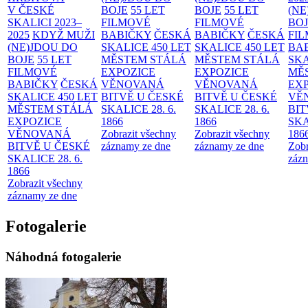
V ČESKÉ
BOJE
55 LET
BOJE
55 LET
(NE
SKALICI 2023–
FILMOVÉ
FILMOVÉ
BO
2025
KDYŽ MUŽI
BABIČKY
ČESKÁ
BABIČKY
ČESKÁ
FI
(NE)JDOU DO
SKALICE 450 LET
SKALICE 450 LET
BA
BOJE
55 LET
MĚSTEM
STÁLÁ
MĚSTEM
STÁLÁ
SKA
FILMOVÉ
EXPOZICE
EXPOZICE
MĚ
BABIČKY
ČESKÁ
VĚNOVANÁ
VĚNOVANÁ
EX
SKALICE 450 LET
BITVĚ U ČESKÉ
BITVĚ U ČESKÉ
VĚ
MĚSTEM
STÁLÁ
SKALICE 28. 6.
SKALICE 28. 6.
BIT
EXPOZICE
1866
1866
SKA
VĚNOVANÁ
Zobrazit všechny
Zobrazit všechny
186
BITVĚ U ČESKÉ
záznamy ze dne
záznamy ze dne
Zobr
SKALICE 28. 6.
zázn
1866
Zobrazit všechny
záznamy ze dne
Fotogalerie
Náhodná fotogalerie