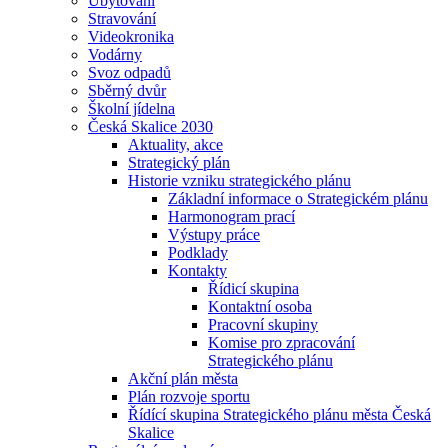
Ubytování
Stravování
Videokronika
Vodárny
Svoz odpadů
Sběrný dvůr
Školní jídelna
Česká Skalice 2030
Aktuality, akce
Strategický plán
Historie vzniku strategického plánu
Základní informace o Strategickém plánu
Harmonogram prací
Výstupy práce
Podklady
Kontakty
Řídicí skupina
Kontaktní osoba
Pracovní skupiny
Komise pro zpracování
Strategického plánu
Akční plán města
Plán rozvoje sportu
Řídící skupina Strategického plánu města Česká
Skalice