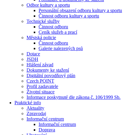
Odbor kultury a sportu
Personální obsazení odboru kultury a sportu
Činnost odboru kultury a sportu
Technické služby
Činnost odboru
Ceník služeb a prací
Městská policie
Činnost odboru
Galerie nalezených psů
Dotace
JSDH
Hlášení závad
Dokumenty ke stažení
Digitální povodňový plán
Czech POINT
Profil zadavatele
Životní situace
Informace poskytnuté dle zákona č. 106⁄1999 Sb.
Praktické info
Aktuality
Zpravodaj
Informační centrum
Informační centrum
Doprava