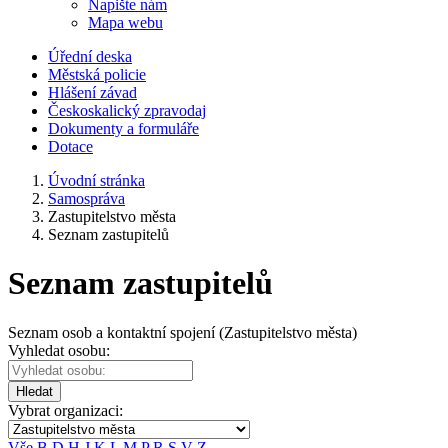
Napište nám
Mapa webu
Úřední deska
Městská policie
Hlášení závad
Českoskalický zpravodaj
Dokumenty a formuláře
Dotace
Úvodní stránka
Samospráva
Zastupitelstvo města
Seznam zastupitelů
Seznam zastupitelů
Seznam osob a kontaktní spojení (Zastupitelstvo města)
Vyhledat osobu:
Hledat
Vybrat organizaci:
Vše
B
D
H
J
K
L
M
P
R
S
V
Z