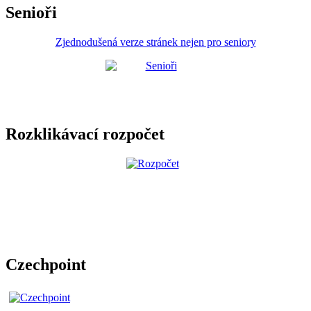
Senioři
Zjednodušená verze stránek nejen pro seniory
Rozklikávací rozpočet
Czechpoint