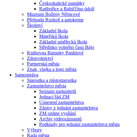
Českoskalické památky
Ratibořice a Babiččino údolí
Muzeum Boženy Němcové
Přehrada Rozkoš a autokemp
Školství
Základní škola
Mateřská škola
Základní umělecká škola
Středisko volného času Bájo
Knihovna Barunky Panklové
Zdravotnictví
Partnerská města
Znak, vlajka a logo města
Samospráva
Starostka a místostarostka
Zastupitelstvo města
Seznam zastupitelů
Jednací řád ZM
Usnesení zastupitelstva
Zápisy z jednání zastupitelstva
ZM online vysílání
Archiv videozáznamů
Podklady pro jednání zastupitelstva města
Výbory
Rada města