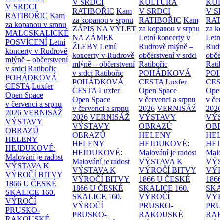
V SRDCI
KULTURA
KU
V SRDCI
RATIBOŘIC
Kam
V SRDCI
V S
RATIBOŘIC
Kam
za kopanou v srpnu
RATIBOŘIC
Kam
RAT
za kopanou v srpnu
ZÁPIS NA VÝLET
za kopanou v srpnu
za k
MALOSKALICKÉ
NA ZÁMEK
Letní koncerty v
Letn
POSVÍCENÍ
Letní
ŽLEBY
Letní
Rudrově mlýně –
Rud
koncerty v Rudrově
koncerty v Rudrově
občerstvení v srdci
obče
mlýně – občerstvení
mlýně – občerstvení
Ratibořic
Rati
v srdci Ratibořic
v srdci Ratibořic
POHÁDKOVÁ
PO
POHÁDKOVÁ
POHÁDKOVÁ
CESTA
Luxfer
CE
CESTA
Luxfer
CESTA
Luxfer
Open Space
Ope
Open Space
Open Space
v červenci a srpnu
v če
v červenci a srpnu
v červenci a srpnu
2026
VERNISÁŽ
202
2026
VERNISÁŽ
2026
VERNISÁŽ
VÝSTAVY
VÝ
VÝSTAVY
VÝSTAVY
OBRAZŮ
OB
OBRAZŮ
OBRAZŮ
HELENY
HE
HELENY
HELENY
HEJDUKOVÉ:
HE
HEJDUKOVÉ:
HEJDUKOVÉ:
Malování je radost
Malo
Malování je radost
Malování je radost
VÝSTAVA K
VÝ
VÝSTAVA K
VÝSTAVA K
VÝROČÍ BITVY
VÝ
VÝROČÍ BITVY
VÝROČÍ BITVY
1866 U ČESKÉ
186
1866 U ČESKÉ
1866 U ČESKÉ
SKALICE
160.
SK
SKALICE
160.
SKALICE
160.
VÝROČÍ
VÝ
VÝROČÍ
VÝROČÍ
PRUSKO-
PR
PRUSKO-
PRUSKO-
RAKOUSKÉ
RA
RAKOUSKÉ