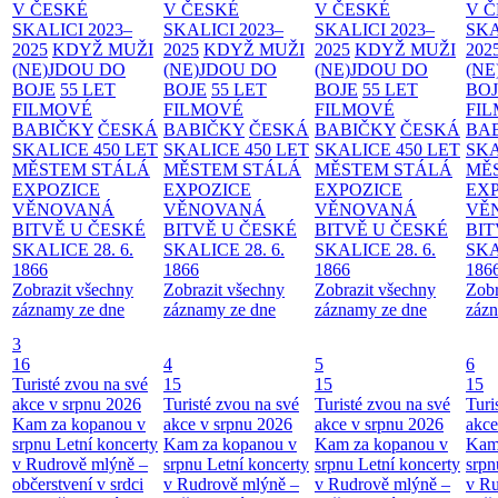
V ČESKÉ
V ČESKÉ
V ČESKÉ
V 
SKALICI 2023–
SKALICI 2023–
SKALICI 2023–
SKA
2025
KDYŽ MUŽI
2025
KDYŽ MUŽI
2025
KDYŽ MUŽI
202
(NE)JDOU DO
(NE)JDOU DO
(NE)JDOU DO
(NE
BOJE
55 LET
BOJE
55 LET
BOJE
55 LET
BO
FILMOVÉ
FILMOVÉ
FILMOVÉ
FI
BABIČKY
ČESKÁ
BABIČKY
ČESKÁ
BABIČKY
ČESKÁ
BA
SKALICE 450 LET
SKALICE 450 LET
SKALICE 450 LET
SKA
MĚSTEM
STÁLÁ
MĚSTEM
STÁLÁ
MĚSTEM
STÁLÁ
MĚ
EXPOZICE
EXPOZICE
EXPOZICE
EX
VĚNOVANÁ
VĚNOVANÁ
VĚNOVANÁ
VĚ
BITVĚ U ČESKÉ
BITVĚ U ČESKÉ
BITVĚ U ČESKÉ
BIT
SKALICE 28. 6.
SKALICE 28. 6.
SKALICE 28. 6.
SKA
1866
1866
1866
186
Zobrazit všechny
Zobrazit všechny
Zobrazit všechny
Zobr
záznamy ze dne
záznamy ze dne
záznamy ze dne
zázn
3
16
4
5
6
Turisté zvou na své
15
15
15
akce v srpnu 2026
Turisté zvou na své
Turisté zvou na své
Turi
Kam za kopanou v
akce v srpnu 2026
akce v srpnu 2026
akce
srpnu
Letní koncerty
Kam za kopanou v
Kam za kopanou v
Kam
v Rudrově mlýně –
srpnu
Letní koncerty
srpnu
Letní koncerty
srp
občerstvení v srdci
v Rudrově mlýně –
v Rudrově mlýně –
v Ru