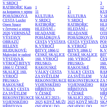
V SRDCI
3
RATIBOŘIC
Kam
1
2
12
za kopanou v srpnu
11
11
KU
POHÁDKOVÁ
KULTURA
KULTURA
V S
CESTA
Luxfer
V SRDCI
V SRDCI
RAT
Open Space
RATIBOŘIC
RATIBOŘIC
HLE
v červenci a srpnu
HLEDÁNÍ –
HLEDÁNÍ –
HĽ
2026
VERNISÁŽ
HĽADANIE
HĽADANIE
OT
VÝSTAVY
POHÁDKOVÁ
POHÁDKOVÁ
DV
OBRAZŮ
CESTA
VÝSTAVA
CESTA
VÝSTAVA
PO
HELENY
K VÝROČÍ
K VÝROČÍ
CE
HEJDUKOVÉ:
BITVY 1866 U
BITVY 1866 U
K 
Malování je radost
ČESKÉ SKALICE
ČESKÉ SKALICE
BIT
VÝSTAVA K
160. VÝROČÍ
160. VÝROČÍ
ČES
VÝROČÍ BITVY
PRUSKO-
PRUSKO-
160
1866 U ČESKÉ
RAKOUSKÉ
RAKOUSKÉ
PR
SKALICE
160.
VÁLKY
CESTA
VÁLKY
CESTA
RA
VÝROČÍ
ZA SVĚTLEM
ZA SVĚTLEM
VÁ
PRUSKO-
REKONSTRUKCE
REKONSTRUKCE
ZA
RAKOUSKÉ
VOJENSKÉHO
VOJENSKÉHO
RE
VÁLKY
CESTA
HŘBITOVA
HŘBITOVA
VO
ZA SVĚTLEM
V ČESKÉ
V ČESKÉ
HŘ
REKONSTRUKCE
SKALICI 2023–
SKALICI 2023–
V 
VOJENSKÉHO
2025
KDYŽ MUŽI
2025
KDYŽ MUŽI
SKA
HŘBITOVA
(NE)JDOU DO
(NE)JDOU DO
202