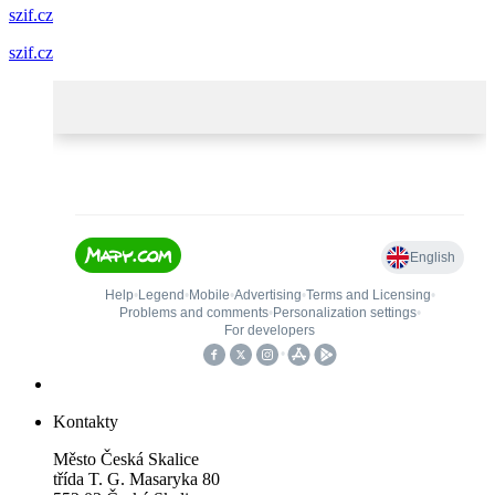
szif.cz
szif.cz
Kontakty
Město Česká Skalice
třída T. G. Masaryka 80