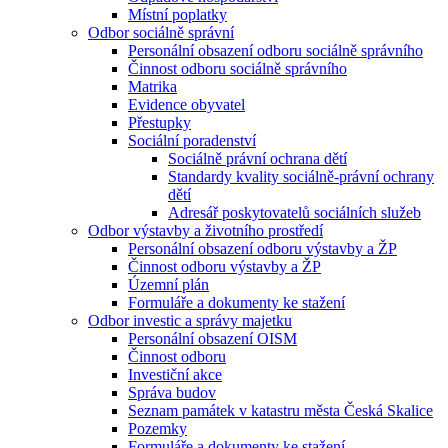
Místní poplatky
Odbor sociálně správní
Personální obsazení odboru sociálně správního
Činnost odboru sociálně správního
Matrika
Evidence obyvatel
Přestupky
Sociální poradenství
Sociálně právní ochrana dětí
Standardy kvality sociálně-právní ochrany
dětí
Adresář poskytovatelů sociálních služeb
Odbor výstavby a životního prostředí
Personální obsazení odboru výstavby a ŽP
Činnost odboru výstavby a ŽP
Územní plán
Formuláře a dokumenty ke stažení
Odbor investic a správy majetku
Personální obsazení OISM
Činnost odboru
Investiční akce
Správa budov
Seznam památek v katastru města Česká Skalice
Pozemky
Formuláře a dokumenty ke stažení