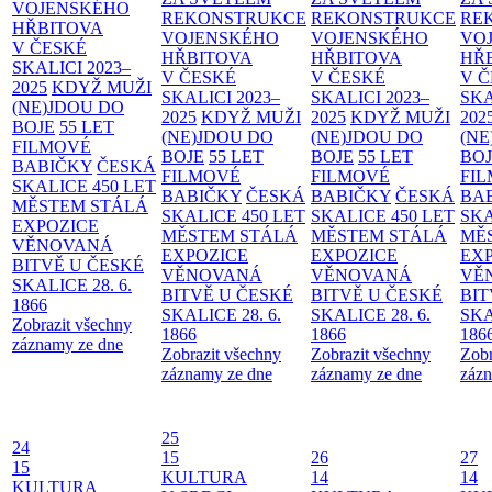
VOJENSKÉHO
REKONSTRUKCE
REKONSTRUKCE
RE
HŘBITOVA
VOJENSKÉHO
VOJENSKÉHO
VO
V ČESKÉ
HŘBITOVA
HŘBITOVA
HŘ
SKALICI 2023–
V ČESKÉ
V ČESKÉ
V 
2025
KDYŽ MUŽI
SKALICI 2023–
SKALICI 2023–
SKA
(NE)JDOU DO
2025
KDYŽ MUŽI
2025
KDYŽ MUŽI
202
BOJE
55 LET
(NE)JDOU DO
(NE)JDOU DO
(NE
FILMOVÉ
BOJE
55 LET
BOJE
55 LET
BO
BABIČKY
ČESKÁ
FILMOVÉ
FILMOVÉ
FI
SKALICE 450 LET
BABIČKY
ČESKÁ
BABIČKY
ČESKÁ
BA
MĚSTEM
STÁLÁ
SKALICE 450 LET
SKALICE 450 LET
SKA
EXPOZICE
MĚSTEM
STÁLÁ
MĚSTEM
STÁLÁ
MĚ
VĚNOVANÁ
EXPOZICE
EXPOZICE
EX
BITVĚ U ČESKÉ
VĚNOVANÁ
VĚNOVANÁ
VĚ
SKALICE 28. 6.
BITVĚ U ČESKÉ
BITVĚ U ČESKÉ
BIT
1866
SKALICE 28. 6.
SKALICE 28. 6.
SKA
Zobrazit všechny
1866
1866
186
záznamy ze dne
Zobrazit všechny
Zobrazit všechny
Zobr
záznamy ze dne
záznamy ze dne
zázn
25
24
15
26
27
15
KULTURA
14
14
KULTURA