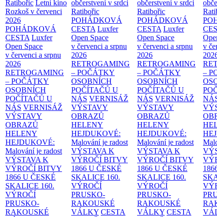
Ratibořic
Letní kino
občerstvení v srdci
občerstvení v srdci
obče
Rozkoš v červenci
Ratibořic
Ratibořic
Rati
2026
POHÁDKOVÁ
POHÁDKOVÁ
PO
POHÁDKOVÁ
CESTA
Luxfer
CESTA
Luxfer
CE
CESTA
Luxfer
Open Space
Open Space
Ope
Open Space
v červenci a srpnu
v červenci a srpnu
v če
v červenci a srpnu
2026
2026
202
2026
RETROGAMING
RETROGAMING
RE
RETROGAMING
– POČÁTKY
– POČÁTKY
– 
– POČÁTKY
OSOBNÍCH
OSOBNÍCH
OS
OSOBNÍCH
POČÍTAČŮ U
POČÍTAČŮ U
PO
POČÍTAČŮ U
NÁS
VERNISÁŽ
NÁS
VERNISÁŽ
NÁ
NÁS
VERNISÁŽ
VÝSTAVY
VÝSTAVY
VÝ
VÝSTAVY
OBRAZŮ
OBRAZŮ
OB
OBRAZŮ
HELENY
HELENY
HE
HELENY
HEJDUKOVÉ:
HEJDUKOVÉ:
HE
HEJDUKOVÉ:
Malování je radost
Malování je radost
Malo
Malování je radost
VÝSTAVA K
VÝSTAVA K
VÝ
VÝSTAVA K
VÝROČÍ BITVY
VÝROČÍ BITVY
VÝ
VÝROČÍ BITVY
1866 U ČESKÉ
1866 U ČESKÉ
186
1866 U ČESKÉ
SKALICE
160.
SKALICE
160.
SK
SKALICE
160.
VÝROČÍ
VÝROČÍ
VÝ
VÝROČÍ
PRUSKO-
PRUSKO-
PR
PRUSKO-
RAKOUSKÉ
RAKOUSKÉ
RA
RAKOUSKÉ
VÁLKY
CESTA
VÁLKY
CESTA
VÁ