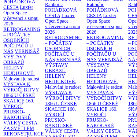
POHÁDKOVÁ
Ratibořic
Ratibořic
Rati
CESTA
Luxfer
POHÁDKOVÁ
POHÁDKOVÁ
PO
Open Space
CESTA
Luxfer
CESTA
Luxfer
CE
v červenci a srpnu
Open Space
Open Space
Ope
2026
v červenci a srpnu
v červenci a srpnu
v če
RETROGAMING
2026
2026
202
– POČÁTKY
RETROGAMING
RETROGAMING
RE
OSOBNÍCH
– POČÁTKY
– POČÁTKY
– 
POČÍTAČŮ U
OSOBNÍCH
OSOBNÍCH
OS
NÁS
VERNISÁŽ
POČÍTAČŮ U
POČÍTAČŮ U
PO
VÝSTAVY
NÁS
VERNISÁŽ
NÁS
VERNISÁŽ
NÁ
OBRAZŮ
VÝSTAVY
VÝSTAVY
VÝ
HELENY
OBRAZŮ
OBRAZŮ
OB
HEJDUKOVÉ:
HELENY
HELENY
HE
Malování je radost
HEJDUKOVÉ:
HEJDUKOVÉ:
HE
VÝSTAVA K
Malování je radost
Malování je radost
Malo
VÝROČÍ BITVY
VÝSTAVA K
VÝSTAVA K
VÝ
1866 U ČESKÉ
VÝROČÍ BITVY
VÝROČÍ BITVY
VÝ
SKALICE
160.
1866 U ČESKÉ
1866 U ČESKÉ
186
VÝROČÍ
SKALICE
160.
SKALICE
160.
SK
PRUSKO-
VÝROČÍ
VÝROČÍ
VÝ
RAKOUSKÉ
PRUSKO-
PRUSKO-
PR
VÁLKY
CESTA
RAKOUSKÉ
RAKOUSKÉ
RA
ZA SVĚTLEM
VÁLKY
CESTA
VÁLKY
CESTA
VÁ
REKONSTRUKCE
ZA SVĚTLEM
ZA SVĚTLEM
ZA