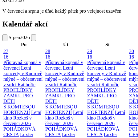
8:00-12:00
V červenci a srpnu je úřad každý pátek pro veřejnost uzavřen
Kalendář akcí
Srpen
2026
Po
Út
St
27
28
29
30
16
16
16
16
Přípravná kopaná v
Přípravná kopaná v
Přípravná kopaná v
Příp
červenci
Letní
červenci
Letní
červenci
Letní
červ
koncerty v Rudrově
koncerty v Rudrově
koncerty v Rudrově
konc
mlýně – občerstvení
mlýně – občerstvení
mlýně – občerstvení
mlýn
v srdci Ratibořic
v srdci Ratibořic
v srdci Ratibořic
v sr
PROHLÍDKY
PROHLÍDKY
PROHLÍDKY
PR
ZÁMKU PRO
ZÁMKU PRO
ZÁMKU PRO
ZÁ
DĚTI
DĚTI
DĚTI
DĚT
S KOMTESOU
S KOMTESOU
S KOMTESOU
S 
HORTENZIÍ
Letní
HORTENZIÍ
Letní
HORTENZIÍ
Letní
HOR
kino Rozkoš v
kino Rozkoš v
kino Rozkoš v
kino
červenci 2026
červenci 2026
červenci 2026
červ
POHÁDKOVÁ
POHÁDKOVÁ
POHÁDKOVÁ
PO
CESTA
Luxfer
CESTA
Luxfer
CESTA
Luxfer
CE