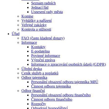
Seznam radních
Jednací řád
Usnesení rady města
Komise
Vyhlášky a nařízení
Veřejné zakázky
Kontrola a stížnosti
Úřad
FAQ (často kladené dotazy)
Informace
Kontakty
E-podatelna
Povinné informace
Výroční zpráva
Informace o zpracování osobních údajů (GDPR)
Úřední deska
Ceník služeb a poplatků
Odbor tajemníka
Personální obsazení odboru tajemníka MěÚ
Činnost odboru tajemníka
Odbor finanční
Personální obsazení odboru finančního
Činnost odboru finančního
Rozpočty
Odpadové hospodářství