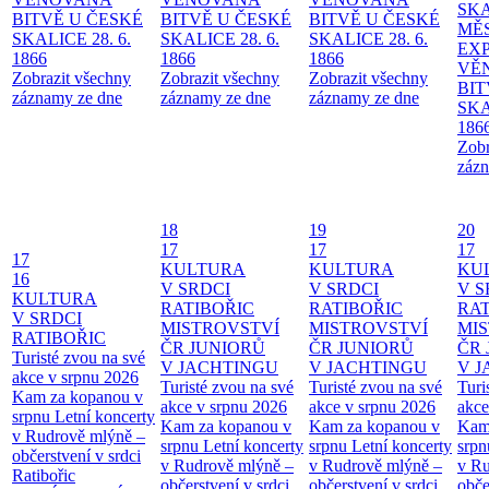
SKA
BITVĚ U ČESKÉ
BITVĚ U ČESKÉ
BITVĚ U ČESKÉ
MĚ
SKALICE 28. 6.
SKALICE 28. 6.
SKALICE 28. 6.
EX
1866
1866
1866
VĚ
Zobrazit všechny
Zobrazit všechny
Zobrazit všechny
BIT
záznamy ze dne
záznamy ze dne
záznamy ze dne
SKA
186
Zobr
zázn
18
19
20
17
17
17
17
KULTURA
KULTURA
KU
16
V SRDCI
V SRDCI
V S
KULTURA
RATIBOŘIC
RATIBOŘIC
RAT
V SRDCI
MISTROVSTVÍ
MISTROVSTVÍ
MI
RATIBOŘIC
ČR JUNIORŮ
ČR JUNIORŮ
ČR 
Turisté zvou na své
V JACHTINGU
V JACHTINGU
V 
akce v srpnu 2026
Turisté zvou na své
Turisté zvou na své
Turi
Kam za kopanou v
akce v srpnu 2026
akce v srpnu 2026
akce
srpnu
Letní koncerty
Kam za kopanou v
Kam za kopanou v
Kam
v Rudrově mlýně –
srpnu
Letní koncerty
srpnu
Letní koncerty
srp
občerstvení v srdci
v Rudrově mlýně –
v Rudrově mlýně –
v Ru
Ratibořic
občerstvení v srdci
občerstvení v srdci
obče