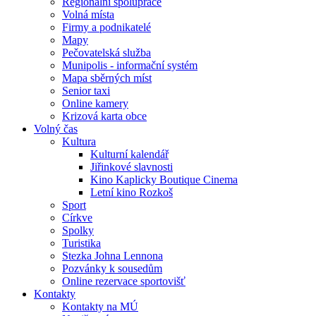
Regionální spolupráce
Volná místa
Firmy a podnikatelé
Mapy
Pečovatelská služba
Munipolis - informační systém
Mapa sběrných míst
Senior taxi
Online kamery
Krizová karta obce
Volný čas
Kultura
Kulturní kalendář
Jiřinkové slavnosti
Kino Kaplicky Boutique Cinema
Letní kino Rozkoš
Sport
Církve
Spolky
Turistika
Stezka Johna Lennona
Pozvánky k sousedům
Online rezervace sportovišť
Kontakty
Kontakty na MÚ