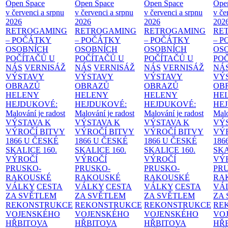
Open Space
Open Space
Open Space
Ope
v červenci a srpnu
v červenci a srpnu
v červenci a srpnu
v če
2026
2026
2026
202
RETROGAMING
RETROGAMING
RETROGAMING
RE
– POČÁTKY
– POČÁTKY
– POČÁTKY
– 
OSOBNÍCH
OSOBNÍCH
OSOBNÍCH
OS
POČÍTAČŮ U
POČÍTAČŮ U
POČÍTAČŮ U
PO
NÁS
VERNISÁŽ
NÁS
VERNISÁŽ
NÁS
VERNISÁŽ
NÁ
VÝSTAVY
VÝSTAVY
VÝSTAVY
VÝ
OBRAZŮ
OBRAZŮ
OBRAZŮ
OB
HELENY
HELENY
HELENY
HE
HEJDUKOVÉ:
HEJDUKOVÉ:
HEJDUKOVÉ:
HE
Malování je radost
Malování je radost
Malování je radost
Malo
VÝSTAVA K
VÝSTAVA K
VÝSTAVA K
VÝ
VÝROČÍ BITVY
VÝROČÍ BITVY
VÝROČÍ BITVY
VÝ
1866 U ČESKÉ
1866 U ČESKÉ
1866 U ČESKÉ
186
SKALICE
160.
SKALICE
160.
SKALICE
160.
SK
VÝROČÍ
VÝROČÍ
VÝROČÍ
VÝ
PRUSKO-
PRUSKO-
PRUSKO-
PR
RAKOUSKÉ
RAKOUSKÉ
RAKOUSKÉ
RA
VÁLKY
CESTA
VÁLKY
CESTA
VÁLKY
CESTA
VÁ
ZA SVĚTLEM
ZA SVĚTLEM
ZA SVĚTLEM
ZA
REKONSTRUKCE
REKONSTRUKCE
REKONSTRUKCE
RE
VOJENSKÉHO
VOJENSKÉHO
VOJENSKÉHO
VO
HŘBITOVA
HŘBITOVA
HŘBITOVA
HŘ