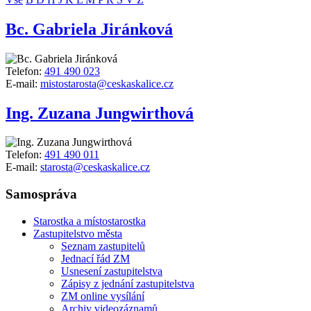
Bc. Gabriela Jiránková
Telefon:
491 490 023
E-mail:
mistostarosta@ceskaskalice.cz
Ing. Zuzana Jungwirthová
Telefon:
491 490 011
E-mail:
starosta@ceskaskalice.cz
Samospráva
Starostka a místostarostka
Zastupitelstvo města
Seznam zastupitelů
Jednací řád ZM
Usnesení zastupitelstva
Zápisy z jednání zastupitelstva
ZM online vysílání
Archiv videozáznamů