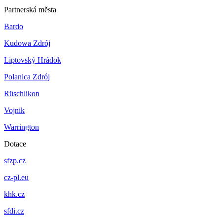
Partnerská města
Bardo
Kudowa Zdrój
Liptovský Hrádok
Polanica Zdrój
Rüschlikon
Vojnik
Warrington
Dotace
sfzp.cz
cz-pl.eu
khk.cz
sfdi.cz