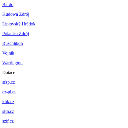
Bardo
Kudowa Zdrój
Liptovský Hrádok
Polanica Zdrój
Rüschlikon
Vojnik
Warrington
Dotace
sfzp.cz
cz-pl.eu
khk.cz
sfdi.cz
szif.cz