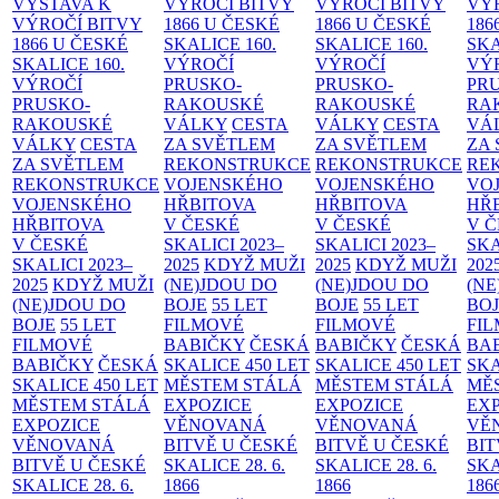
VÝSTAVA K
VÝROČÍ BITVY
VÝROČÍ BITVY
VÝ
VÝROČÍ BITVY
1866 U ČESKÉ
1866 U ČESKÉ
186
1866 U ČESKÉ
SKALICE
160.
SKALICE
160.
SK
SKALICE
160.
VÝROČÍ
VÝROČÍ
VÝ
VÝROČÍ
PRUSKO-
PRUSKO-
PR
PRUSKO-
RAKOUSKÉ
RAKOUSKÉ
RA
RAKOUSKÉ
VÁLKY
CESTA
VÁLKY
CESTA
VÁ
VÁLKY
CESTA
ZA SVĚTLEM
ZA SVĚTLEM
ZA
ZA SVĚTLEM
REKONSTRUKCE
REKONSTRUKCE
RE
REKONSTRUKCE
VOJENSKÉHO
VOJENSKÉHO
VO
VOJENSKÉHO
HŘBITOVA
HŘBITOVA
HŘ
HŘBITOVA
V ČESKÉ
V ČESKÉ
V 
V ČESKÉ
SKALICI 2023–
SKALICI 2023–
SKA
SKALICI 2023–
2025
KDYŽ MUŽI
2025
KDYŽ MUŽI
202
2025
KDYŽ MUŽI
(NE)JDOU DO
(NE)JDOU DO
(NE
(NE)JDOU DO
BOJE
55 LET
BOJE
55 LET
BO
BOJE
55 LET
FILMOVÉ
FILMOVÉ
FI
FILMOVÉ
BABIČKY
ČESKÁ
BABIČKY
ČESKÁ
BA
BABIČKY
ČESKÁ
SKALICE 450 LET
SKALICE 450 LET
SKA
SKALICE 450 LET
MĚSTEM
STÁLÁ
MĚSTEM
STÁLÁ
MĚ
MĚSTEM
STÁLÁ
EXPOZICE
EXPOZICE
EX
EXPOZICE
VĚNOVANÁ
VĚNOVANÁ
VĚ
VĚNOVANÁ
BITVĚ U ČESKÉ
BITVĚ U ČESKÉ
BIT
BITVĚ U ČESKÉ
SKALICE 28. 6.
SKALICE 28. 6.
SKA
SKALICE 28. 6.
1866
1866
186