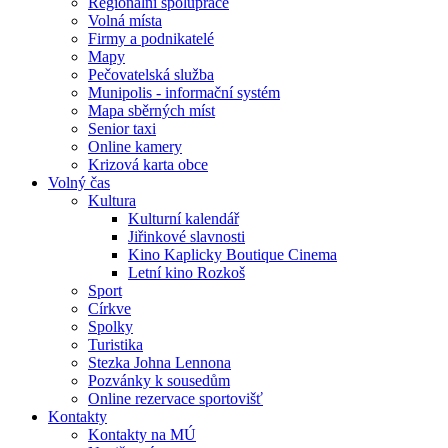
Regionální spolupráce
Volná místa
Firmy a podnikatelé
Mapy
Pečovatelská služba
Munipolis - informační systém
Mapa sběrných míst
Senior taxi
Online kamery
Krizová karta obce
Volný čas
Kultura
Kulturní kalendář
Jiřinkové slavnosti
Kino Kaplicky Boutique Cinema
Letní kino Rozkoš
Sport
Církve
Spolky
Turistika
Stezka Johna Lennona
Pozvánky k sousedům
Online rezervace sportovišť
Kontakty
Kontakty na MÚ