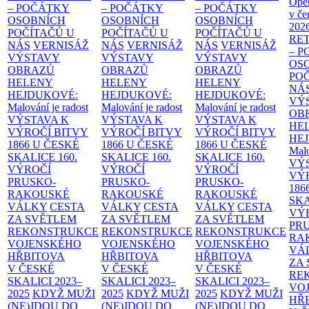
Ope
– POČÁTKY
– POČÁTKY
– POČÁTKY
v če
OSOBNÍCH
OSOBNÍCH
OSOBNÍCH
202
POČÍTAČŮ U
POČÍTAČŮ U
POČÍTAČŮ U
RE
NÁS
VERNISÁŽ
NÁS
VERNISÁŽ
NÁS
VERNISÁŽ
– 
VÝSTAVY
VÝSTAVY
VÝSTAVY
OS
OBRAZŮ
OBRAZŮ
OBRAZŮ
PO
HELENY
HELENY
HELENY
NÁ
HEJDUKOVÉ:
HEJDUKOVÉ:
HEJDUKOVÉ:
VÝ
Malování je radost
Malování je radost
Malování je radost
OB
VÝSTAVA K
VÝSTAVA K
VÝSTAVA K
HE
VÝROČÍ BITVY
VÝROČÍ BITVY
VÝROČÍ BITVY
HE
1866 U ČESKÉ
1866 U ČESKÉ
1866 U ČESKÉ
Malo
SKALICE
160.
SKALICE
160.
SKALICE
160.
VÝ
VÝROČÍ
VÝROČÍ
VÝROČÍ
VÝ
PRUSKO-
PRUSKO-
PRUSKO-
186
RAKOUSKÉ
RAKOUSKÉ
RAKOUSKÉ
SK
VÁLKY
CESTA
VÁLKY
CESTA
VÁLKY
CESTA
VÝ
ZA SVĚTLEM
ZA SVĚTLEM
ZA SVĚTLEM
PR
REKONSTRUKCE
REKONSTRUKCE
REKONSTRUKCE
RA
VOJENSKÉHO
VOJENSKÉHO
VOJENSKÉHO
VÁ
HŘBITOVA
HŘBITOVA
HŘBITOVA
ZA
V ČESKÉ
V ČESKÉ
V ČESKÉ
RE
SKALICI 2023–
SKALICI 2023–
SKALICI 2023–
VO
2025
KDYŽ MUŽI
2025
KDYŽ MUŽI
2025
KDYŽ MUŽI
HŘ
(NE)JDOU DO
(NE)JDOU DO
(NE)JDOU DO