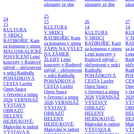
záznamy ze dne
záznamy ze dne
zázn
25
24
15
26
27
15
KULTURA
14
14
KULTURA
V SRDCI
KULTURA
KU
V SRDCI
RATIBOŘIC
Kam
V SRDCI
V S
RATIBOŘIC
Kam
za kopanou v srpnu
RATIBOŘIC
Kam
RAT
za kopanou v srpnu
ZÁPIS NA VÝLET
za kopanou v srpnu
za k
MALOSKALICKÉ
NA ZÁMEK
Letní koncerty v
Letn
POSVÍCENÍ
Letní
ŽLEBY
Letní
Rudrově mlýně –
Rud
koncerty v Rudrově
koncerty v Rudrově
občerstvení v srdci
obče
mlýně – občerstvení
mlýně – občerstvení
Ratibořic
Rati
v srdci Ratibořic
v srdci Ratibořic
POHÁDKOVÁ
PO
POHÁDKOVÁ
POHÁDKOVÁ
CESTA
Luxfer
CE
CESTA
Luxfer
CESTA
Luxfer
Open Space
Ope
Open Space
Open Space
v červenci a srpnu
v če
v červenci a srpnu
v červenci a srpnu
2026
VERNISÁŽ
202
2026
VERNISÁŽ
2026
VERNISÁŽ
VÝSTAVY
VÝ
VÝSTAVY
VÝSTAVY
OBRAZŮ
OB
OBRAZŮ
OBRAZŮ
HELENY
HE
HELENY
HELENY
HEJDUKOVÉ:
HE
HEJDUKOVÉ:
HEJDUKOVÉ:
Malování je radost
Malo
Malování je radost
Malování je radost
VÝSTAVA K
VÝ
VÝSTAVA K