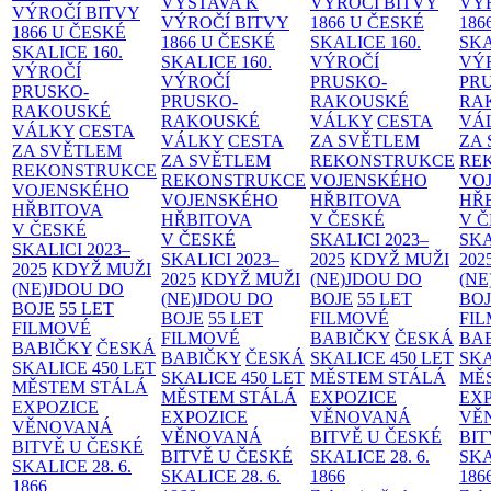
VÝSTAVA K
VÝROČÍ BITVY
VÝ
VÝROČÍ BITVY
VÝROČÍ BITVY
1866 U ČESKÉ
186
1866 U ČESKÉ
1866 U ČESKÉ
SKALICE
160.
SK
SKALICE
160.
SKALICE
160.
VÝROČÍ
VÝ
VÝROČÍ
VÝROČÍ
PRUSKO-
PR
PRUSKO-
PRUSKO-
RAKOUSKÉ
RA
RAKOUSKÉ
RAKOUSKÉ
VÁLKY
CESTA
VÁ
VÁLKY
CESTA
VÁLKY
CESTA
ZA SVĚTLEM
ZA
ZA SVĚTLEM
ZA SVĚTLEM
REKONSTRUKCE
RE
REKONSTRUKCE
REKONSTRUKCE
VOJENSKÉHO
VO
VOJENSKÉHO
VOJENSKÉHO
HŘBITOVA
HŘ
HŘBITOVA
HŘBITOVA
V ČESKÉ
V 
V ČESKÉ
V ČESKÉ
SKALICI 2023–
SKA
SKALICI 2023–
SKALICI 2023–
2025
KDYŽ MUŽI
202
2025
KDYŽ MUŽI
2025
KDYŽ MUŽI
(NE)JDOU DO
(NE
(NE)JDOU DO
(NE)JDOU DO
BOJE
55 LET
BO
BOJE
55 LET
BOJE
55 LET
FILMOVÉ
FI
FILMOVÉ
FILMOVÉ
BABIČKY
ČESKÁ
BA
BABIČKY
ČESKÁ
BABIČKY
ČESKÁ
SKALICE 450 LET
SKA
SKALICE 450 LET
SKALICE 450 LET
MĚSTEM
STÁLÁ
MĚ
MĚSTEM
STÁLÁ
MĚSTEM
STÁLÁ
EXPOZICE
EX
EXPOZICE
EXPOZICE
VĚNOVANÁ
VĚ
VĚNOVANÁ
VĚNOVANÁ
BITVĚ U ČESKÉ
BIT
BITVĚ U ČESKÉ
BITVĚ U ČESKÉ
SKALICE 28. 6.
SKA
SKALICE 28. 6.
SKALICE 28. 6.
1866
186
1866