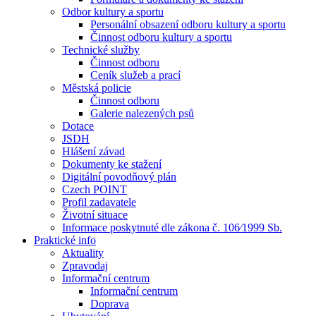
Odbor kultury a sportu
Personální obsazení odboru kultury a sportu
Činnost odboru kultury a sportu
Technické služby
Činnost odboru
Ceník služeb a prací
Městská policie
Činnost odboru
Galerie nalezených psů
Dotace
JSDH
Hlášení závad
Dokumenty ke stažení
Digitální povodňový plán
Czech POINT
Profil zadavatele
Životní situace
Informace poskytnuté dle zákona č. 106⁄1999 Sb.
Praktické info
Aktuality
Zpravodaj
Informační centrum
Informační centrum
Doprava