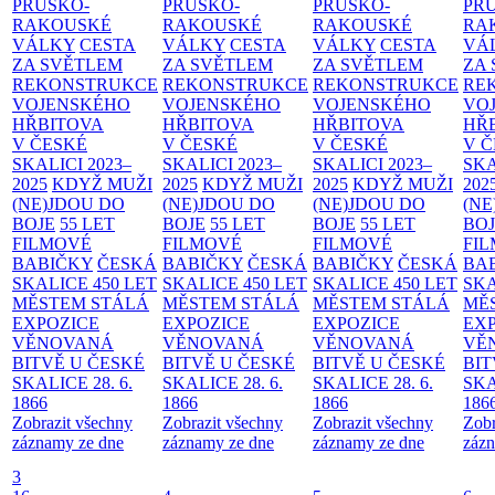
PRUSKO-
PRUSKO-
PRUSKO-
PR
RAKOUSKÉ
RAKOUSKÉ
RAKOUSKÉ
RA
VÁLKY
CESTA
VÁLKY
CESTA
VÁLKY
CESTA
VÁ
ZA SVĚTLEM
ZA SVĚTLEM
ZA SVĚTLEM
ZA
REKONSTRUKCE
REKONSTRUKCE
REKONSTRUKCE
RE
VOJENSKÉHO
VOJENSKÉHO
VOJENSKÉHO
VO
HŘBITOVA
HŘBITOVA
HŘBITOVA
HŘ
V ČESKÉ
V ČESKÉ
V ČESKÉ
V 
SKALICI 2023–
SKALICI 2023–
SKALICI 2023–
SKA
2025
KDYŽ MUŽI
2025
KDYŽ MUŽI
2025
KDYŽ MUŽI
202
(NE)JDOU DO
(NE)JDOU DO
(NE)JDOU DO
(NE
BOJE
55 LET
BOJE
55 LET
BOJE
55 LET
BO
FILMOVÉ
FILMOVÉ
FILMOVÉ
FI
BABIČKY
ČESKÁ
BABIČKY
ČESKÁ
BABIČKY
ČESKÁ
BA
SKALICE 450 LET
SKALICE 450 LET
SKALICE 450 LET
SKA
MĚSTEM
STÁLÁ
MĚSTEM
STÁLÁ
MĚSTEM
STÁLÁ
MĚ
EXPOZICE
EXPOZICE
EXPOZICE
EX
VĚNOVANÁ
VĚNOVANÁ
VĚNOVANÁ
VĚ
BITVĚ U ČESKÉ
BITVĚ U ČESKÉ
BITVĚ U ČESKÉ
BIT
SKALICE 28. 6.
SKALICE 28. 6.
SKALICE 28. 6.
SKA
1866
1866
1866
186
Zobrazit všechny
Zobrazit všechny
Zobrazit všechny
Zobr
záznamy ze dne
záznamy ze dne
záznamy ze dne
zázn
3