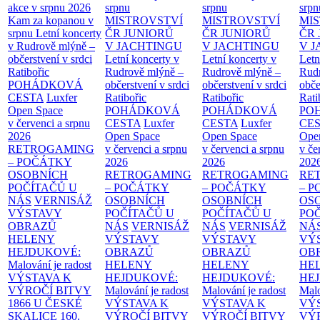
akce v srpnu 2026
srpnu
srpnu
srpn
Kam za kopanou v
MISTROVSTVÍ
MISTROVSTVÍ
MI
srpnu
Letní koncerty
ČR JUNIORŮ
ČR JUNIORŮ
ČR 
v Rudrově mlýně –
V JACHTINGU
V JACHTINGU
V 
občerstvení v srdci
Letní koncerty v
Letní koncerty v
Letn
Ratibořic
Rudrově mlýně –
Rudrově mlýně –
Rud
POHÁDKOVÁ
občerstvení v srdci
občerstvení v srdci
obče
CESTA
Luxfer
Ratibořic
Ratibořic
Rati
Open Space
POHÁDKOVÁ
POHÁDKOVÁ
PO
v červenci a srpnu
CESTA
Luxfer
CESTA
Luxfer
CE
2026
Open Space
Open Space
Ope
RETROGAMING
v červenci a srpnu
v červenci a srpnu
v če
– POČÁTKY
2026
2026
202
OSOBNÍCH
RETROGAMING
RETROGAMING
RE
POČÍTAČŮ U
– POČÁTKY
– POČÁTKY
– 
NÁS
VERNISÁŽ
OSOBNÍCH
OSOBNÍCH
OS
VÝSTAVY
POČÍTAČŮ U
POČÍTAČŮ U
PO
OBRAZŮ
NÁS
VERNISÁŽ
NÁS
VERNISÁŽ
NÁ
HELENY
VÝSTAVY
VÝSTAVY
VÝ
HEJDUKOVÉ:
OBRAZŮ
OBRAZŮ
OB
Malování je radost
HELENY
HELENY
HE
VÝSTAVA K
HEJDUKOVÉ:
HEJDUKOVÉ:
HE
VÝROČÍ BITVY
Malování je radost
Malování je radost
Malo
1866 U ČESKÉ
VÝSTAVA K
VÝSTAVA K
VÝ
SKALICE
160.
VÝROČÍ BITVY
VÝROČÍ BITVY
VÝ