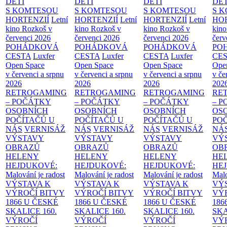
DĚTI
DĚTI
DĚTI
DĚT
S KOMTESOU
S KOMTESOU
S KOMTESOU
S 
HORTENZIÍ
Letní
HORTENZIÍ
Letní
HORTENZIÍ
Letní
HOR
kino Rozkoš v
kino Rozkoš v
kino Rozkoš v
kino
červenci 2026
červenci 2026
červenci 2026
červ
POHÁDKOVÁ
POHÁDKOVÁ
POHÁDKOVÁ
PO
CESTA
Luxfer
CESTA
Luxfer
CESTA
Luxfer
CE
Open Space
Open Space
Open Space
Ope
v červenci a srpnu
v červenci a srpnu
v červenci a srpnu
v če
2026
2026
2026
202
RETROGAMING
RETROGAMING
RETROGAMING
RE
– POČÁTKY
– POČÁTKY
– POČÁTKY
– 
OSOBNÍCH
OSOBNÍCH
OSOBNÍCH
OS
POČÍTAČŮ U
POČÍTAČŮ U
POČÍTAČŮ U
PO
NÁS
VERNISÁŽ
NÁS
VERNISÁŽ
NÁS
VERNISÁŽ
NÁ
VÝSTAVY
VÝSTAVY
VÝSTAVY
VÝ
OBRAZŮ
OBRAZŮ
OBRAZŮ
OB
HELENY
HELENY
HELENY
HE
HEJDUKOVÉ:
HEJDUKOVÉ:
HEJDUKOVÉ:
HE
Malování je radost
Malování je radost
Malování je radost
Malo
VÝSTAVA K
VÝSTAVA K
VÝSTAVA K
VÝ
VÝROČÍ BITVY
VÝROČÍ BITVY
VÝROČÍ BITVY
VÝ
1866 U ČESKÉ
1866 U ČESKÉ
1866 U ČESKÉ
186
SKALICE
160.
SKALICE
160.
SKALICE
160.
SK
VÝROČÍ
VÝROČÍ
VÝROČÍ
VÝ