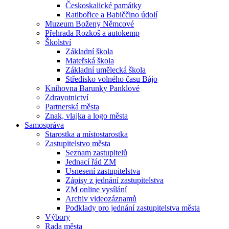
Českoskalické památky
Ratibořice a Babiččino údolí
Muzeum Boženy Němcové
Přehrada Rozkoš a autokemp
Školství
Základní škola
Mateřská škola
Základní umělecká škola
Středisko volného času Bájo
Knihovna Barunky Panklové
Zdravotnictví
Partnerská města
Znak, vlajka a logo města
Samospráva
Starostka a místostarostka
Zastupitelstvo města
Seznam zastupitelů
Jednací řád ZM
Usnesení zastupitelstva
Zápisy z jednání zastupitelstva
ZM online vysílání
Archiv videozáznamů
Podklady pro jednání zastupitelstva města
Výbory
Rada města