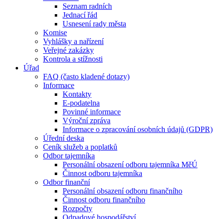
Seznam radních
Jednací řád
Usnesení rady města
Komise
Vyhlášky a nařízení
Veřejné zakázky
Kontrola a stížnosti
Úřad
FAQ (často kladené dotazy)
Informace
Kontakty
E-podatelna
Povinné informace
Výroční zpráva
Informace o zpracování osobních údajů (GDPR)
Úřední deska
Ceník služeb a poplatků
Odbor tajemníka
Personální obsazení odboru tajemníka MěÚ
Činnost odboru tajemníka
Odbor finanční
Personální obsazení odboru finančního
Činnost odboru finančního
Rozpočty
Odpadové hospodářství