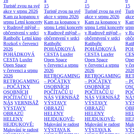
16
4
5
6
Turisté zvou na své
15
15
15
akce v srpnu 2026
Turisté zvou na své
Turisté zvou na své
Turi
Kam za kopanou v
akce v srpnu 2026
akce v srpnu 2026
akce
srpnu
Letní koncerty
Kam za kopanou v
Kam za kopanou v
Kam
v Rudrově mlýně –
srpnu
Letní koncerty
srpnu
Letní koncerty
srp
občerstvení v srdci
v Rudrově mlýně –
v Rudrově mlýně –
v Ru
Ratibořic
Letní kino
občerstvení v srdci
občerstvení v srdci
obče
Rozkoš v červenci
Ratibořic
Ratibořic
Rati
2026
POHÁDKOVÁ
POHÁDKOVÁ
PO
POHÁDKOVÁ
CESTA
Luxfer
CESTA
Luxfer
CE
CESTA
Luxfer
Open Space
Open Space
Ope
Open Space
v červenci a srpnu
v červenci a srpnu
v če
v červenci a srpnu
2026
2026
202
2026
RETROGAMING
RETROGAMING
RE
RETROGAMING
– POČÁTKY
– POČÁTKY
– 
– POČÁTKY
OSOBNÍCH
OSOBNÍCH
OS
OSOBNÍCH
POČÍTAČŮ U
POČÍTAČŮ U
PO
POČÍTAČŮ U
NÁS
VERNISÁŽ
NÁS
VERNISÁŽ
NÁ
NÁS
VERNISÁŽ
VÝSTAVY
VÝSTAVY
VÝ
VÝSTAVY
OBRAZŮ
OBRAZŮ
OB
OBRAZŮ
HELENY
HELENY
HE
HELENY
HEJDUKOVÉ:
HEJDUKOVÉ:
HE
HEJDUKOVÉ:
Malování je radost
Malování je radost
Malo
Malování je radost
VÝSTAVA K
VÝSTAVA K
VÝ