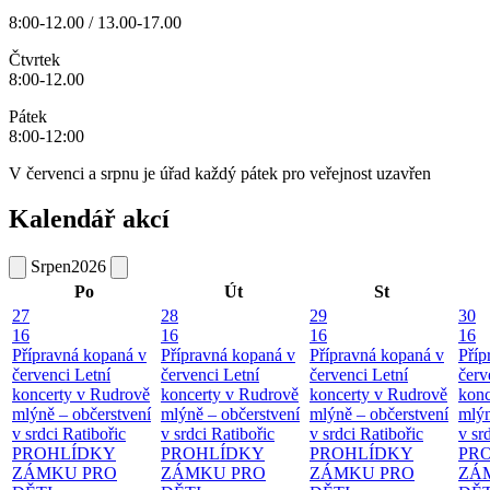
8:00-12.00 / 13.00-17.00
Čtvrtek
8:00-12.00
Pátek
8:00-12:00
V červenci a srpnu je úřad každý pátek pro veřejnost uzavřen
Kalendář akcí
Srpen
2026
Po
Út
St
27
28
29
30
16
16
16
16
Přípravná kopaná v
Přípravná kopaná v
Přípravná kopaná v
Příp
červenci
Letní
červenci
Letní
červenci
Letní
červ
koncerty v Rudrově
koncerty v Rudrově
koncerty v Rudrově
konc
mlýně – občerstvení
mlýně – občerstvení
mlýně – občerstvení
mlýn
v srdci Ratibořic
v srdci Ratibořic
v srdci Ratibořic
v sr
PROHLÍDKY
PROHLÍDKY
PROHLÍDKY
PR
ZÁMKU PRO
ZÁMKU PRO
ZÁMKU PRO
ZÁ