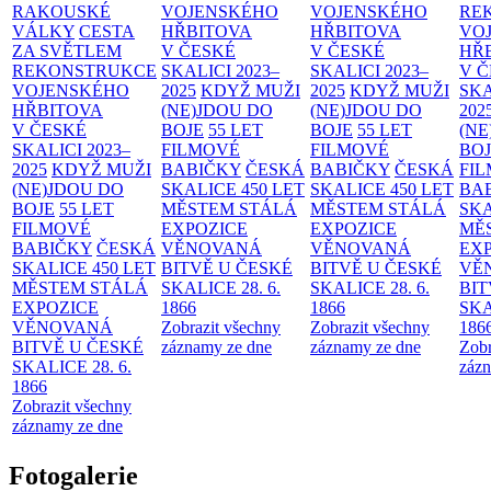
RAKOUSKÉ
VOJENSKÉHO
VOJENSKÉHO
RE
VÁLKY
CESTA
HŘBITOVA
HŘBITOVA
VO
ZA SVĚTLEM
V ČESKÉ
V ČESKÉ
HŘ
REKONSTRUKCE
SKALICI 2023–
SKALICI 2023–
V 
VOJENSKÉHO
2025
KDYŽ MUŽI
2025
KDYŽ MUŽI
SKA
HŘBITOVA
(NE)JDOU DO
(NE)JDOU DO
202
V ČESKÉ
BOJE
55 LET
BOJE
55 LET
(NE
SKALICI 2023–
FILMOVÉ
FILMOVÉ
BO
2025
KDYŽ MUŽI
BABIČKY
ČESKÁ
BABIČKY
ČESKÁ
FI
(NE)JDOU DO
SKALICE 450 LET
SKALICE 450 LET
BA
BOJE
55 LET
MĚSTEM
STÁLÁ
MĚSTEM
STÁLÁ
SKA
FILMOVÉ
EXPOZICE
EXPOZICE
MĚ
BABIČKY
ČESKÁ
VĚNOVANÁ
VĚNOVANÁ
EX
SKALICE 450 LET
BITVĚ U ČESKÉ
BITVĚ U ČESKÉ
VĚ
MĚSTEM
STÁLÁ
SKALICE 28. 6.
SKALICE 28. 6.
BIT
EXPOZICE
1866
1866
SKA
VĚNOVANÁ
Zobrazit všechny
Zobrazit všechny
186
BITVĚ U ČESKÉ
záznamy ze dne
záznamy ze dne
Zobr
SKALICE 28. 6.
zázn
1866
Zobrazit všechny
záznamy ze dne
Fotogalerie