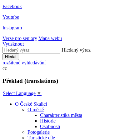
Facebook
Youtube
Instagram
Verze pro seniory
Mapa webu
Vytisknout
Hledaný výraz
Hledat
rozšířené vyhledávání
cz
Překlad (translations)
Select Language
▼
O České Skalici
O městě
Charakteristika města
Historie
Osobnosti
Fotogalerie
Turistické cíle