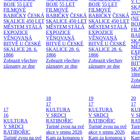
V 
BOJE
55 LET
BOJE
55 LET
BOJE
55 LET
SKA
FILMOVÉ
FILMOVÉ
FILMOVÉ
202
BABIČKY
ČESKÁ
BABIČKY
ČESKÁ
BABIČKY
ČESKÁ
(NE
SKALICE 450 LET
SKALICE 450 LET
SKALICE 450 LET
BO
MĚSTEM
STÁLÁ
MĚSTEM
STÁLÁ
MĚSTEM
STÁLÁ
FI
EXPOZICE
EXPOZICE
EXPOZICE
BA
VĚNOVANÁ
VĚNOVANÁ
VĚNOVANÁ
SKA
BITVĚ U ČESKÉ
BITVĚ U ČESKÉ
BITVĚ U ČESKÉ
MĚ
SKALICE 28. 6.
SKALICE 28. 6.
SKALICE 28. 6.
EX
1866
1866
1866
VĚ
Zobrazit všechny
Zobrazit všechny
Zobrazit všechny
BIT
záznamy ze dne
záznamy ze dne
záznamy ze dne
SKA
186
Zobr
zázn
18
19
20
17
17
17
17
KULTURA
KULTURA
KU
16
V SRDCI
V SRDCI
V S
KULTURA
RATIBOŘIC
RATIBOŘIC
RAT
V SRDCI
Turisté zvou na své
Turisté zvou na své
Turi
RATIBOŘIC
akce v srpnu 2026
akce v srpnu 2026
akce
Turisté zvou na své
Kam za kopanou v
Kam za kopanou v
Kam