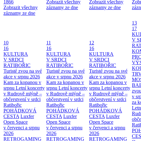
1866
Zobrazit všechny
Zobrazit všechny
Zobr
Zobrazit všechny
záznamy ze dne
záznamy ze dne
zázn
záznamy ze dne
13
17
KU
V S
10
11
12
RAT
16
16
16
KO
KULTURA
KULTURA
KULTURA
PR
V SRDCI
V SRDCI
V SRDCI
VÝ
RATIBOŘIC
RATIBOŘIC
RATIBOŘIC
KO
Turisté zvou na své
Turisté zvou na své
Turisté zvou na své
TR
akce v srpnu 2026
akce v srpnu 2026
akce v srpnu 2026
MO
Kam za kopanou v
Kam za kopanou v
Kam za kopanou v
BA
srpnu
Letní koncerty
srpnu
Letní koncerty
srpnu
Letní koncerty
zvou
v Rudrově mlýně –
v Rudrově mlýně –
v Rudrově mlýně –
v sr
občerstvení v srdci
občerstvení v srdci
občerstvení v srdci
za k
Ratibořic
Ratibořic
Ratibořic
Letn
POHÁDKOVÁ
POHÁDKOVÁ
POHÁDKOVÁ
Rud
CESTA
Luxfer
CESTA
Luxfer
CESTA
Luxfer
obče
Open Space
Open Space
Open Space
Rati
v červenci a srpnu
v červenci a srpnu
v červenci a srpnu
PO
2026
2026
2026
CE
RETROGAMING
RETROGAMING
RETROGAMING