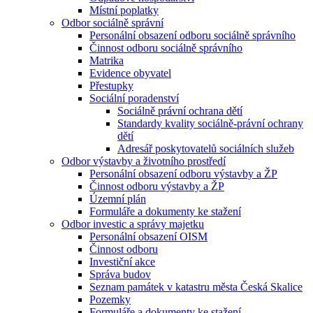
Místní poplatky
Odbor sociálně správní
Personální obsazení odboru sociálně správního
Činnost odboru sociálně správního
Matrika
Evidence obyvatel
Přestupky
Sociální poradenství
Sociálně právní ochrana dětí
Standardy kvality sociálně-právní ochrany
dětí
Adresář poskytovatelů sociálních služeb
Odbor výstavby a životního prostředí
Personální obsazení odboru výstavby a ŽP
Činnost odboru výstavby a ŽP
Územní plán
Formuláře a dokumenty ke stažení
Odbor investic a správy majetku
Personální obsazení OISM
Činnost odboru
Investiční akce
Správa budov
Seznam památek v katastru města Česká Skalice
Pozemky
Formuláře a dokumenty ke stažení