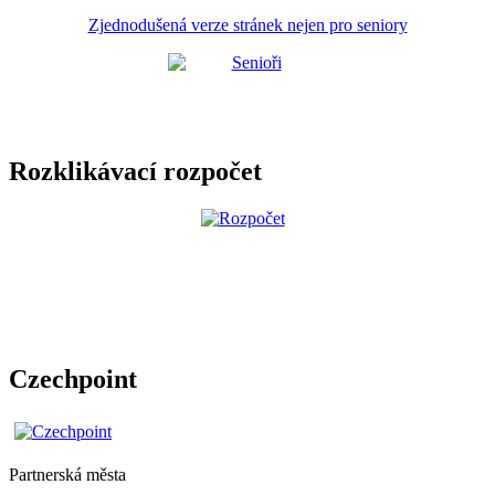
Zjednodušená verze stránek nejen pro seniory
Rozklikávací rozpočet
Czechpoint
Partnerská města