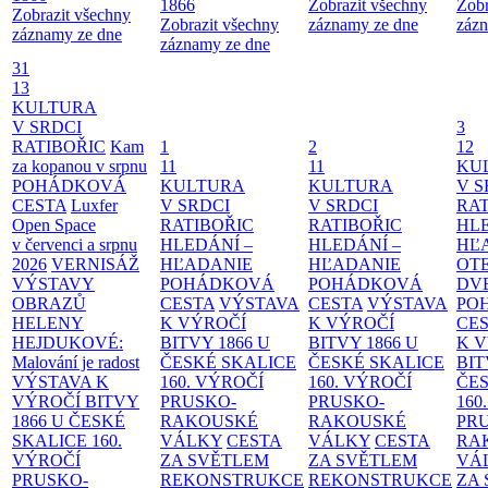
1866
Zobrazit všechny
Zobr
Zobrazit všechny
Zobrazit všechny
záznamy ze dne
zázn
záznamy ze dne
záznamy ze dne
31
13
KULTURA
V SRDCI
3
RATIBOŘIC
Kam
1
2
12
za kopanou v srpnu
11
11
KU
POHÁDKOVÁ
KULTURA
KULTURA
V S
CESTA
Luxfer
V SRDCI
V SRDCI
RAT
Open Space
RATIBOŘIC
RATIBOŘIC
HLE
v červenci a srpnu
HLEDÁNÍ –
HLEDÁNÍ –
HĽ
2026
VERNISÁŽ
HĽADANIE
HĽADANIE
OT
VÝSTAVY
POHÁDKOVÁ
POHÁDKOVÁ
DV
OBRAZŮ
CESTA
VÝSTAVA
CESTA
VÝSTAVA
PO
HELENY
K VÝROČÍ
K VÝROČÍ
CE
HEJDUKOVÉ:
BITVY 1866 U
BITVY 1866 U
K 
Malování je radost
ČESKÉ SKALICE
ČESKÉ SKALICE
BIT
VÝSTAVA K
160. VÝROČÍ
160. VÝROČÍ
ČES
VÝROČÍ BITVY
PRUSKO-
PRUSKO-
160
1866 U ČESKÉ
RAKOUSKÉ
RAKOUSKÉ
PR
SKALICE
160.
VÁLKY
CESTA
VÁLKY
CESTA
RA
VÝROČÍ
ZA SVĚTLEM
ZA SVĚTLEM
VÁ
PRUSKO-
REKONSTRUKCE
REKONSTRUKCE
ZA