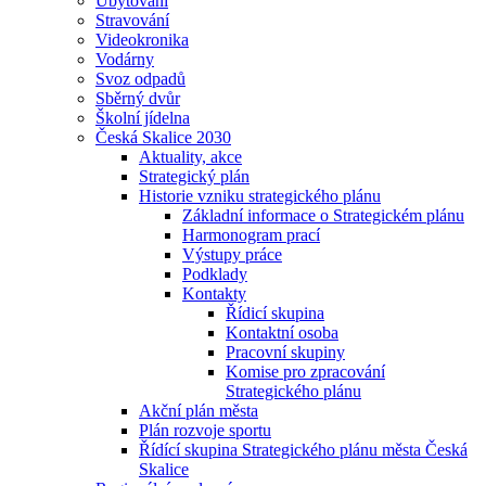
Ubytování
Stravování
Videokronika
Vodárny
Svoz odpadů
Sběrný dvůr
Školní jídelna
Česká Skalice 2030
Aktuality, akce
Strategický plán
Historie vzniku strategického plánu
Základní informace o Strategickém plánu
Harmonogram prací
Výstupy práce
Podklady
Kontakty
Řídicí skupina
Kontaktní osoba
Pracovní skupiny
Komise pro zpracování
Strategického plánu
Akční plán města
Plán rozvoje sportu
Řídící skupina Strategického plánu města Česká
Skalice