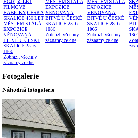
BOJE
55 LET
MĚSTEM
STÁLÁ
MĚSTEM
STÁLÁ
SKA
FILMOVÉ
EXPOZICE
EXPOZICE
MĚ
BABIČKY
ČESKÁ
VĚNOVANÁ
VĚNOVANÁ
EX
SKALICE 450 LET
BITVĚ U ČESKÉ
BITVĚ U ČESKÉ
VĚ
MĚSTEM
STÁLÁ
SKALICE 28. 6.
SKALICE 28. 6.
BIT
EXPOZICE
1866
1866
SKA
VĚNOVANÁ
Zobrazit všechny
Zobrazit všechny
186
BITVĚ U ČESKÉ
záznamy ze dne
záznamy ze dne
Zobr
SKALICE 28. 6.
zázn
1866
Zobrazit všechny
záznamy ze dne
Fotogalerie
Náhodná fotogalerie