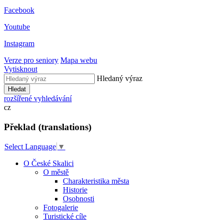
Facebook
Youtube
Instagram
Verze pro seniory
Mapa webu
Vytisknout
Hledaný výraz
Hledat
rozšířené vyhledávání
cz
Překlad (translations)
Select Language
▼
O České Skalici
O městě
Charakteristika města
Historie
Osobnosti
Fotogalerie
Turistické cíle