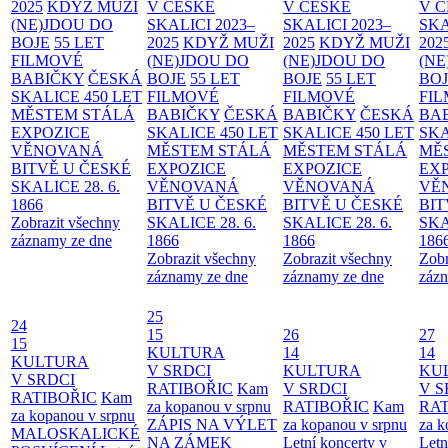
2025
KDYŽ MUŽI
V ČESKÉ
V ČESKÉ
V 
(NE)JDOU DO
SKALICI 2023–
SKALICI 2023–
SKA
BOJE
55 LET
2025
KDYŽ MUŽI
2025
KDYŽ MUŽI
202
FILMOVÉ
(NE)JDOU DO
(NE)JDOU DO
(NE
BABIČKY
ČESKÁ
BOJE
55 LET
BOJE
55 LET
BO
SKALICE 450 LET
FILMOVÉ
FILMOVÉ
FI
MĚSTEM
STÁLÁ
BABIČKY
ČESKÁ
BABIČKY
ČESKÁ
BA
EXPOZICE
SKALICE 450 LET
SKALICE 450 LET
SKA
VĚNOVANÁ
MĚSTEM
STÁLÁ
MĚSTEM
STÁLÁ
MĚ
BITVĚ U ČESKÉ
EXPOZICE
EXPOZICE
EX
SKALICE 28. 6.
VĚNOVANÁ
VĚNOVANÁ
VĚ
1866
BITVĚ U ČESKÉ
BITVĚ U ČESKÉ
BIT
Zobrazit všechny
SKALICE 28. 6.
SKALICE 28. 6.
SKA
záznamy ze dne
1866
1866
186
Zobrazit všechny
Zobrazit všechny
Zobr
záznamy ze dne
záznamy ze dne
zázn
25
24
15
26
27
15
KULTURA
14
14
KULTURA
V SRDCI
KULTURA
KU
V SRDCI
RATIBOŘIC
Kam
V SRDCI
V S
RATIBOŘIC
Kam
za kopanou v srpnu
RATIBOŘIC
Kam
RAT
za kopanou v srpnu
ZÁPIS NA VÝLET
za kopanou v srpnu
za k
MALOSKALICKÉ
NA ZÁMEK
Letní koncerty v
Letn