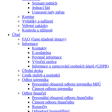
Seznam radních
Jednací řád
Usnesení rady města
Komise
Vyhlášky a nařízení
Veřejné zakázky
Kontrola a stížnosti
Úřad
FAQ (často kladené dotazy)
Informace
Kontakty
E-podatelna
Povinné informace
Výroční zpráva
Informace o zpracování osobních údajů (GDPR)
Úřední deska
Ceník služeb a poplatků
Odbor tajemníka
Personální obsazení odboru tajemníka MěÚ
Činnost odboru tajemníka
Odbor finanční
Personální obsazení odboru finančního
Činnost odboru finančního
Rozpočty
Odpadové hospodářství