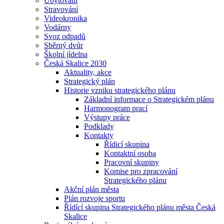
Ubytování
Stravování
Videokronika
Vodárny
Svoz odpadů
Sběrný dvůr
Školní jídelna
Česká Skalice 2030
Aktuality, akce
Strategický plán
Historie vzniku strategického plánu
Základní informace o Strategickém plánu
Harmonogram prací
Výstupy práce
Podklady
Kontakty
Řídicí skupina
Kontaktní osoba
Pracovní skupiny
Komise pro zpracování
Strategického plánu
Akční plán města
Plán rozvoje sportu
Řídící skupina Strategického plánu města Česká
Skalice