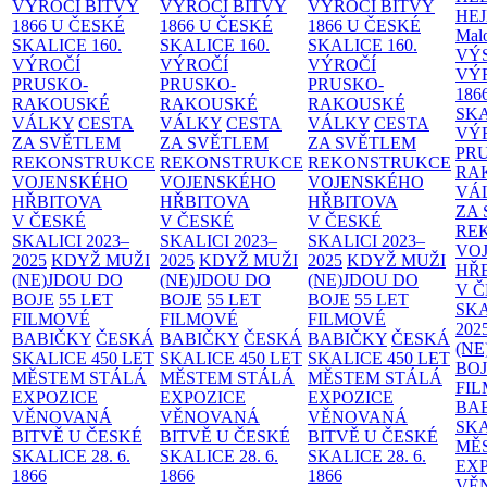
VÝROČÍ BITVY
VÝROČÍ BITVY
VÝROČÍ BITVY
HE
1866 U ČESKÉ
1866 U ČESKÉ
1866 U ČESKÉ
Malo
SKALICE
160.
SKALICE
160.
SKALICE
160.
VÝ
VÝROČÍ
VÝROČÍ
VÝROČÍ
VÝ
PRUSKO-
PRUSKO-
PRUSKO-
186
RAKOUSKÉ
RAKOUSKÉ
RAKOUSKÉ
SK
VÁLKY
CESTA
VÁLKY
CESTA
VÁLKY
CESTA
VÝ
ZA SVĚTLEM
ZA SVĚTLEM
ZA SVĚTLEM
PR
REKONSTRUKCE
REKONSTRUKCE
REKONSTRUKCE
RA
VOJENSKÉHO
VOJENSKÉHO
VOJENSKÉHO
VÁ
HŘBITOVA
HŘBITOVA
HŘBITOVA
ZA
V ČESKÉ
V ČESKÉ
V ČESKÉ
RE
SKALICI 2023–
SKALICI 2023–
SKALICI 2023–
VO
2025
KDYŽ MUŽI
2025
KDYŽ MUŽI
2025
KDYŽ MUŽI
HŘ
(NE)JDOU DO
(NE)JDOU DO
(NE)JDOU DO
V 
BOJE
55 LET
BOJE
55 LET
BOJE
55 LET
SKA
FILMOVÉ
FILMOVÉ
FILMOVÉ
202
BABIČKY
ČESKÁ
BABIČKY
ČESKÁ
BABIČKY
ČESKÁ
(NE
SKALICE 450 LET
SKALICE 450 LET
SKALICE 450 LET
BO
MĚSTEM
STÁLÁ
MĚSTEM
STÁLÁ
MĚSTEM
STÁLÁ
FI
EXPOZICE
EXPOZICE
EXPOZICE
BA
VĚNOVANÁ
VĚNOVANÁ
VĚNOVANÁ
SKA
BITVĚ U ČESKÉ
BITVĚ U ČESKÉ
BITVĚ U ČESKÉ
MĚ
SKALICE 28. 6.
SKALICE 28. 6.
SKALICE 28. 6.
EX
1866
1866
1866
VĚ