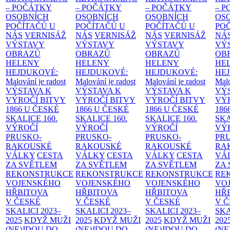
– POČÁTKY
– POČÁTKY
– POČÁTKY
– 
OSOBNÍCH
OSOBNÍCH
OSOBNÍCH
OS
POČÍTAČŮ U
POČÍTAČŮ U
POČÍTAČŮ U
PO
NÁS
VERNISÁŽ
NÁS
VERNISÁŽ
NÁS
VERNISÁŽ
NÁ
VÝSTAVY
VÝSTAVY
VÝSTAVY
VÝ
OBRAZŮ
OBRAZŮ
OBRAZŮ
OB
HELENY
HELENY
HELENY
HE
HEJDUKOVÉ:
HEJDUKOVÉ:
HEJDUKOVÉ:
HE
Malování je radost
Malování je radost
Malování je radost
Malo
VÝSTAVA K
VÝSTAVA K
VÝSTAVA K
VÝ
VÝROČÍ BITVY
VÝROČÍ BITVY
VÝROČÍ BITVY
VÝ
1866 U ČESKÉ
1866 U ČESKÉ
1866 U ČESKÉ
186
SKALICE
160.
SKALICE
160.
SKALICE
160.
SK
VÝROČÍ
VÝROČÍ
VÝROČÍ
VÝ
PRUSKO-
PRUSKO-
PRUSKO-
PR
RAKOUSKÉ
RAKOUSKÉ
RAKOUSKÉ
RA
VÁLKY
CESTA
VÁLKY
CESTA
VÁLKY
CESTA
VÁ
ZA SVĚTLEM
ZA SVĚTLEM
ZA SVĚTLEM
ZA
REKONSTRUKCE
REKONSTRUKCE
REKONSTRUKCE
RE
VOJENSKÉHO
VOJENSKÉHO
VOJENSKÉHO
VO
HŘBITOVA
HŘBITOVA
HŘBITOVA
HŘ
V ČESKÉ
V ČESKÉ
V ČESKÉ
V 
SKALICI 2023–
SKALICI 2023–
SKALICI 2023–
SKA
2025
KDYŽ MUŽI
2025
KDYŽ MUŽI
2025
KDYŽ MUŽI
202
(NE)JDOU DO
(NE)JDOU DO
(NE)JDOU DO
(NE