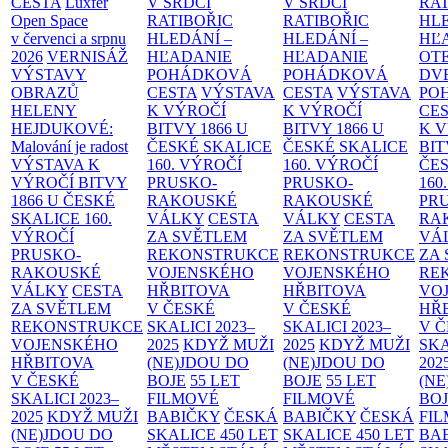
CESTA
Luxfer
V SRDCI
V SRDCI
RAT
Open Space
RATIBOŘIC
RATIBOŘIC
HLE
v červenci a srpnu
HLEDÁNÍ –
HLEDÁNÍ –
HĽ
2026
VERNISÁŽ
HĽADANIE
HĽADANIE
OT
VÝSTAVY
POHÁDKOVÁ
POHÁDKOVÁ
DV
OBRAZŮ
CESTA
VÝSTAVA
CESTA
VÝSTAVA
PO
HELENY
K VÝROČÍ
K VÝROČÍ
CE
HEJDUKOVÉ:
BITVY 1866 U
BITVY 1866 U
K 
Malování je radost
ČESKÉ SKALICE
ČESKÉ SKALICE
BIT
VÝSTAVA K
160. VÝROČÍ
160. VÝROČÍ
ČES
VÝROČÍ BITVY
PRUSKO-
PRUSKO-
160
1866 U ČESKÉ
RAKOUSKÉ
RAKOUSKÉ
PR
SKALICE
160.
VÁLKY
CESTA
VÁLKY
CESTA
RA
VÝROČÍ
ZA SVĚTLEM
ZA SVĚTLEM
VÁ
PRUSKO-
REKONSTRUKCE
REKONSTRUKCE
ZA
RAKOUSKÉ
VOJENSKÉHO
VOJENSKÉHO
RE
VÁLKY
CESTA
HŘBITOVA
HŘBITOVA
VO
ZA SVĚTLEM
V ČESKÉ
V ČESKÉ
HŘ
REKONSTRUKCE
SKALICI 2023–
SKALICI 2023–
V 
VOJENSKÉHO
2025
KDYŽ MUŽI
2025
KDYŽ MUŽI
SKA
HŘBITOVA
(NE)JDOU DO
(NE)JDOU DO
202
V ČESKÉ
BOJE
55 LET
BOJE
55 LET
(NE
SKALICI 2023–
FILMOVÉ
FILMOVÉ
BO
2025
KDYŽ MUŽI
BABIČKY
ČESKÁ
BABIČKY
ČESKÁ
FI
(NE)JDOU DO
SKALICE 450 LET
SKALICE 450 LET
BA