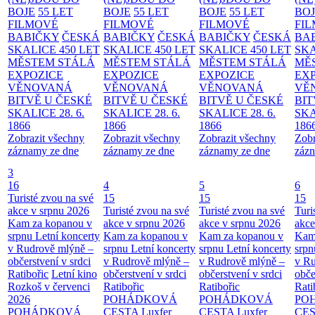
BOJE
55 LET
BOJE
55 LET
BOJE
55 LET
BO
FILMOVÉ
FILMOVÉ
FILMOVÉ
FI
BABIČKY
ČESKÁ
BABIČKY
ČESKÁ
BABIČKY
ČESKÁ
BA
SKALICE 450 LET
SKALICE 450 LET
SKALICE 450 LET
SKA
MĚSTEM
STÁLÁ
MĚSTEM
STÁLÁ
MĚSTEM
STÁLÁ
MĚ
EXPOZICE
EXPOZICE
EXPOZICE
EX
VĚNOVANÁ
VĚNOVANÁ
VĚNOVANÁ
VĚ
BITVĚ U ČESKÉ
BITVĚ U ČESKÉ
BITVĚ U ČESKÉ
BIT
SKALICE 28. 6.
SKALICE 28. 6.
SKALICE 28. 6.
SKA
1866
1866
1866
186
Zobrazit všechny
Zobrazit všechny
Zobrazit všechny
Zobr
záznamy ze dne
záznamy ze dne
záznamy ze dne
zázn
3
16
4
5
6
Turisté zvou na své
15
15
15
akce v srpnu 2026
Turisté zvou na své
Turisté zvou na své
Turi
Kam za kopanou v
akce v srpnu 2026
akce v srpnu 2026
akce
srpnu
Letní koncerty
Kam za kopanou v
Kam za kopanou v
Kam
v Rudrově mlýně –
srpnu
Letní koncerty
srpnu
Letní koncerty
srp
občerstvení v srdci
v Rudrově mlýně –
v Rudrově mlýně –
v Ru
Ratibořic
Letní kino
občerstvení v srdci
občerstvení v srdci
obče
Rozkoš v červenci
Ratibořic
Ratibořic
Rati
2026
POHÁDKOVÁ
POHÁDKOVÁ
PO
POHÁDKOVÁ
CESTA
Luxfer
CESTA
Luxfer
CE