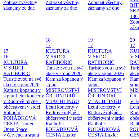
Zobrazit všechny
Zobrazit všechny
Zobrazit všechny
BIT
záznamy ze dne
záznamy ze dne
záznamy ze dne
SKA
186
Zobr
zázn
18
19
20
17
17
17
17
KULTURA
KULTURA
KU
16
V SRDCI
V SRDCI
V S
KULTURA
RATIBOŘIC
RATIBOŘIC
RAT
V SRDCI
Turisté zvou na své
Turisté zvou na své
Turi
RATIBOŘIC
akce v srpnu 2026
akce v srpnu 2026
akce
Turisté zvou na své
Kam za kopanou v
Kam za kopanou v
Kam
akce v srpnu 2026
srpnu
srpnu
srpn
Kam za kopanou v
MISTROVSTVÍ
MISTROVSTVÍ
MI
srpnu
Letní koncerty
ČR JUNIORŮ
ČR JUNIORŮ
ČR 
v Rudrově mlýně –
V JACHTINGU
V JACHTINGU
V 
občerstvení v srdci
Letní koncerty v
Letní koncerty v
Letn
Ratibořic
Rudrově mlýně –
Rudrově mlýně –
Rud
POHÁDKOVÁ
občerstvení v srdci
občerstvení v srdci
obče
CESTA
Luxfer
Ratibořic
Ratibořic
Rati
Open Space
POHÁDKOVÁ
POHÁDKOVÁ
PO
v červenci a srpnu
CESTA
Luxfer
CESTA
Luxfer
CE