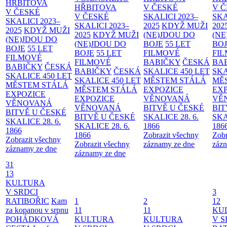
HŘBITOVA
HŘBITOVA
V ČESKÉ
V 
V ČESKÉ
V ČESKÉ
SKALICI 2023–
SKA
SKALICI 2023–
SKALICI 2023–
2025
KDYŽ MUŽI
202
2025
KDYŽ MUŽI
2025
KDYŽ MUŽI
(NE)JDOU DO
(NE
(NE)JDOU DO
(NE)JDOU DO
BOJE
55 LET
BO
BOJE
55 LET
BOJE
55 LET
FILMOVÉ
FI
FILMOVÉ
FILMOVÉ
BABIČKY
ČESKÁ
BA
BABIČKY
ČESKÁ
BABIČKY
ČESKÁ
SKALICE 450 LET
SKA
SKALICE 450 LET
SKALICE 450 LET
MĚSTEM
STÁLÁ
MĚ
MĚSTEM
STÁLÁ
MĚSTEM
STÁLÁ
EXPOZICE
EX
EXPOZICE
EXPOZICE
VĚNOVANÁ
VĚ
VĚNOVANÁ
VĚNOVANÁ
BITVĚ U ČESKÉ
BIT
BITVĚ U ČESKÉ
BITVĚ U ČESKÉ
SKALICE 28. 6.
SKA
SKALICE 28. 6.
SKALICE 28. 6.
1866
186
1866
1866
Zobrazit všechny
Zobr
Zobrazit všechny
Zobrazit všechny
záznamy ze dne
zázn
záznamy ze dne
záznamy ze dne
31
13
KULTURA
V SRDCI
3
RATIBOŘIC
Kam
1
2
12
za kopanou v srpnu
11
11
KU
POHÁDKOVÁ
KULTURA
KULTURA
V S