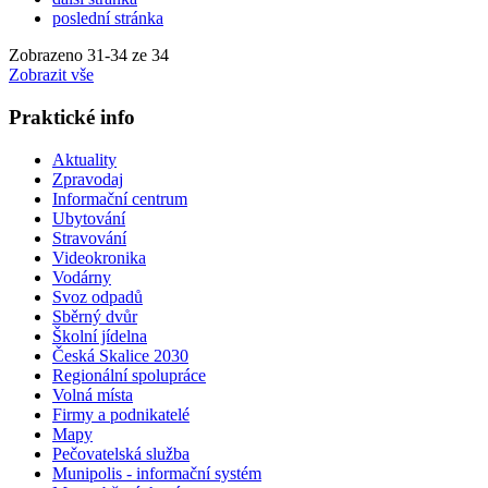
poslední stránka
Zobrazeno
31
-
34
ze 34
Zobrazit vše
Praktické info
Aktuality
Zpravodaj
Informační centrum
Ubytování
Stravování
Videokronika
Vodárny
Svoz odpadů
Sběrný dvůr
Školní jídelna
Česká Skalice 2030
Regionální spolupráce
Volná místa
Firmy a podnikatelé
Mapy
Pečovatelská služba
Munipolis - informační systém