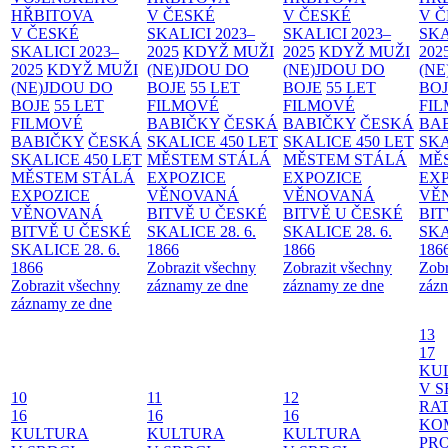
HŘBITOVA
V ČESKÉ
V ČESKÉ
V 
V ČESKÉ
SKALICI 2023–
SKALICI 2023–
SKA
SKALICI 2023–
2025
KDYŽ MUŽI
2025
KDYŽ MUŽI
202
2025
KDYŽ MUŽI
(NE)JDOU DO
(NE)JDOU DO
(NE
(NE)JDOU DO
BOJE
55 LET
BOJE
55 LET
BO
BOJE
55 LET
FILMOVÉ
FILMOVÉ
FI
FILMOVÉ
BABIČKY
ČESKÁ
BABIČKY
ČESKÁ
BA
BABIČKY
ČESKÁ
SKALICE 450 LET
SKALICE 450 LET
SKA
SKALICE 450 LET
MĚSTEM
STÁLÁ
MĚSTEM
STÁLÁ
MĚ
MĚSTEM
STÁLÁ
EXPOZICE
EXPOZICE
EX
EXPOZICE
VĚNOVANÁ
VĚNOVANÁ
VĚ
VĚNOVANÁ
BITVĚ U ČESKÉ
BITVĚ U ČESKÉ
BIT
BITVĚ U ČESKÉ
SKALICE 28. 6.
SKALICE 28. 6.
SKA
SKALICE 28. 6.
1866
1866
186
1866
Zobrazit všechny
Zobrazit všechny
Zobr
Zobrazit všechny
záznamy ze dne
záznamy ze dne
zázn
záznamy ze dne
13
17
KU
V S
10
11
12
RAT
16
16
16
KO
KULTURA
KULTURA
KULTURA
PR