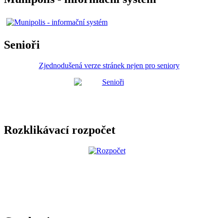
Senioři
Zjednodušená verze stránek nejen pro seniory
Rozklikávací rozpočet