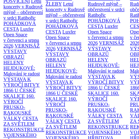
POSVÍCENÍ
Letní
ŽLEBY
Letní
Rudrově mlýně –
Rud
koncerty v Rudrově
koncerty v Rudrově
občerstvení v srdci
obče
mlýně – občerstvení
mlýně – občerstvení
Ratibořic
Rati
v srdci Ratibořic
v srdci Ratibořic
POHÁDKOVÁ
PO
POHÁDKOVÁ
POHÁDKOVÁ
CESTA
Luxfer
CE
CESTA
Luxfer
CESTA
Luxfer
Open Space
Ope
Open Space
Open Space
v červenci a srpnu
v če
v červenci a srpnu
v červenci a srpnu
2026
VERNISÁŽ
202
2026
VERNISÁŽ
2026
VERNISÁŽ
VÝSTAVY
VÝ
VÝSTAVY
VÝSTAVY
OBRAZŮ
OB
OBRAZŮ
OBRAZŮ
HELENY
HE
HELENY
HELENY
HEJDUKOVÉ:
HE
HEJDUKOVÉ:
HEJDUKOVÉ:
Malování je radost
Malo
Malování je radost
Malování je radost
VÝSTAVA K
VÝ
VÝSTAVA K
VÝSTAVA K
VÝROČÍ BITVY
VÝ
VÝROČÍ BITVY
VÝROČÍ BITVY
1866 U ČESKÉ
186
1866 U ČESKÉ
1866 U ČESKÉ
SKALICE
160.
SK
SKALICE
160.
SKALICE
160.
VÝROČÍ
VÝ
VÝROČÍ
VÝROČÍ
PRUSKO-
PR
PRUSKO-
PRUSKO-
RAKOUSKÉ
RA
RAKOUSKÉ
RAKOUSKÉ
VÁLKY
CESTA
VÁ
VÁLKY
CESTA
VÁLKY
CESTA
ZA SVĚTLEM
ZA
ZA SVĚTLEM
ZA SVĚTLEM
REKONSTRUKCE
RE
REKONSTRUKCE
REKONSTRUKCE
VOJENSKÉHO
VO
VOJENSKÉHO
VOJENSKÉHO
HŘBITOVA
HŘ