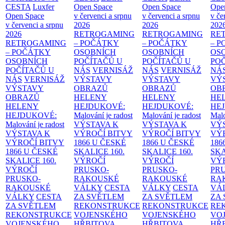
CESTA
Luxfer
Open Space
Open Space
Ope
Open Space
v červenci a srpnu
v červenci a srpnu
v če
v červenci a srpnu
2026
2026
202
2026
RETROGAMING
RETROGAMING
RE
RETROGAMING
– POČÁTKY
– POČÁTKY
– 
– POČÁTKY
OSOBNÍCH
OSOBNÍCH
OS
OSOBNÍCH
POČÍTAČŮ U
POČÍTAČŮ U
PO
POČÍTAČŮ U
NÁS
VERNISÁŽ
NÁS
VERNISÁŽ
NÁ
NÁS
VERNISÁŽ
VÝSTAVY
VÝSTAVY
VÝ
VÝSTAVY
OBRAZŮ
OBRAZŮ
OB
OBRAZŮ
HELENY
HELENY
HE
HELENY
HEJDUKOVÉ:
HEJDUKOVÉ:
HE
HEJDUKOVÉ:
Malování je radost
Malování je radost
Malo
Malování je radost
VÝSTAVA K
VÝSTAVA K
VÝ
VÝSTAVA K
VÝROČÍ BITVY
VÝROČÍ BITVY
VÝ
VÝROČÍ BITVY
1866 U ČESKÉ
1866 U ČESKÉ
186
1866 U ČESKÉ
SKALICE
160.
SKALICE
160.
SK
SKALICE
160.
VÝROČÍ
VÝROČÍ
VÝ
VÝROČÍ
PRUSKO-
PRUSKO-
PR
PRUSKO-
RAKOUSKÉ
RAKOUSKÉ
RA
RAKOUSKÉ
VÁLKY
CESTA
VÁLKY
CESTA
VÁ
VÁLKY
CESTA
ZA SVĚTLEM
ZA SVĚTLEM
ZA
ZA SVĚTLEM
REKONSTRUKCE
REKONSTRUKCE
RE
REKONSTRUKCE
VOJENSKÉHO
VOJENSKÉHO
VO
VOJENSKÉHO
HŘBITOVA
HŘBITOVA
HŘ