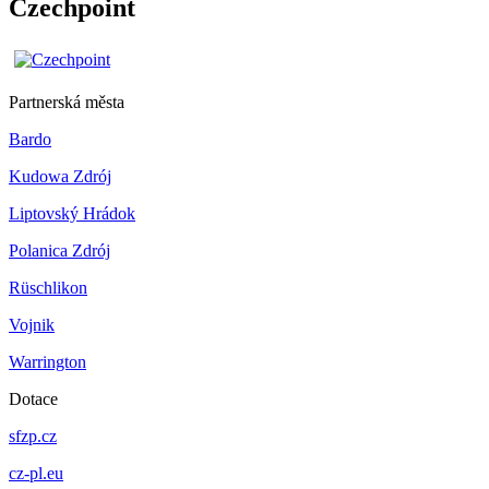
Czechpoint
Partnerská města
Bardo
Kudowa Zdrój
Liptovský Hrádok
Polanica Zdrój
Rüschlikon
Vojnik
Warrington
Dotace
sfzp.cz
cz-pl.eu