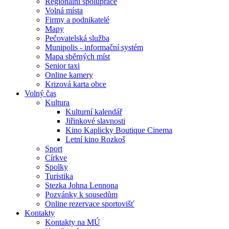
Regionální spolupráce
Volná místa
Firmy a podnikatelé
Mapy
Pečovatelská služba
Munipolis - informační systém
Mapa sběrných míst
Senior taxi
Online kamery
Krizová karta obce
Volný čas
Kultura
Kulturní kalendář
Jiřinkové slavnosti
Kino Kaplicky Boutique Cinema
Letní kino Rozkoš
Sport
Církve
Spolky
Turistika
Stezka Johna Lennona
Pozvánky k sousedům
Online rezervace sportovišť
Kontakty
Kontakty na MÚ