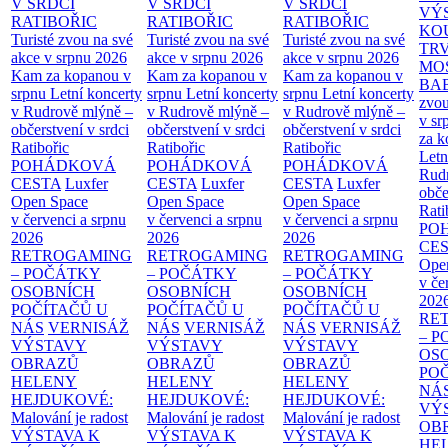
V SRDCI
V SRDCI
V SRDCI
VÝ
RATIBOŘIC
RATIBOŘIC
RATIBOŘIC
KO
Turisté zvou na své
Turisté zvou na své
Turisté zvou na své
TR
akce v srpnu 2026
akce v srpnu 2026
akce v srpnu 2026
MO
Kam za kopanou v
Kam za kopanou v
Kam za kopanou v
BA
srpnu
Letní koncerty
srpnu
Letní koncerty
srpnu
Letní koncerty
zvou
v Rudrově mlýně –
v Rudrově mlýně –
v Rudrově mlýně –
v sr
občerstvení v srdci
občerstvení v srdci
občerstvení v srdci
za k
Ratibořic
Ratibořic
Ratibořic
Letn
POHÁDKOVÁ
POHÁDKOVÁ
POHÁDKOVÁ
Rud
CESTA
Luxfer
CESTA
Luxfer
CESTA
Luxfer
obče
Open Space
Open Space
Open Space
Rati
v červenci a srpnu
v červenci a srpnu
v červenci a srpnu
PO
2026
2026
2026
CE
RETROGAMING
RETROGAMING
RETROGAMING
Ope
– POČÁTKY
– POČÁTKY
– POČÁTKY
v če
OSOBNÍCH
OSOBNÍCH
OSOBNÍCH
202
POČÍTAČŮ U
POČÍTAČŮ U
POČÍTAČŮ U
RE
NÁS
VERNISÁŽ
NÁS
VERNISÁŽ
NÁS
VERNISÁŽ
– 
VÝSTAVY
VÝSTAVY
VÝSTAVY
OS
OBRAZŮ
OBRAZŮ
OBRAZŮ
PO
HELENY
HELENY
HELENY
NÁ
HEJDUKOVÉ:
HEJDUKOVÉ:
HEJDUKOVÉ:
VÝ
Malování je radost
Malování je radost
Malování je radost
OB
VÝSTAVA K
VÝSTAVA K
VÝSTAVA K
HE