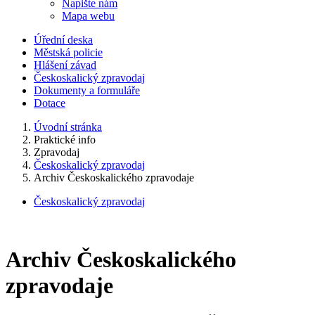
Napište nám
Mapa webu
Úřední deska
Městská policie
Hlášení závad
Českoskalický zpravodaj
Dokumenty a formuláře
Dotace
Úvodní stránka
Praktické info
Zpravodaj
Českoskalický zpravodaj
Archiv Českoskalického zpravodaje
Českoskalický zpravodaj
Archiv Českoskalického
zpravodaje