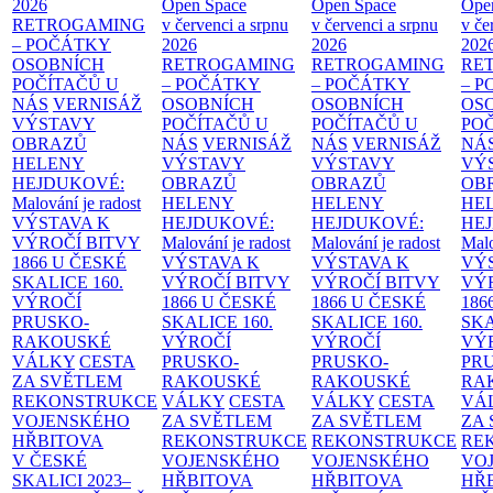
2026
Open Space
Open Space
Ope
RETROGAMING
v červenci a srpnu
v červenci a srpnu
v če
– POČÁTKY
2026
2026
202
OSOBNÍCH
RETROGAMING
RETROGAMING
RE
POČÍTAČŮ U
– POČÁTKY
– POČÁTKY
– 
NÁS
VERNISÁŽ
OSOBNÍCH
OSOBNÍCH
OS
VÝSTAVY
POČÍTAČŮ U
POČÍTAČŮ U
PO
OBRAZŮ
NÁS
VERNISÁŽ
NÁS
VERNISÁŽ
NÁ
HELENY
VÝSTAVY
VÝSTAVY
VÝ
HEJDUKOVÉ:
OBRAZŮ
OBRAZŮ
OB
Malování je radost
HELENY
HELENY
HE
VÝSTAVA K
HEJDUKOVÉ:
HEJDUKOVÉ:
HE
VÝROČÍ BITVY
Malování je radost
Malování je radost
Malo
1866 U ČESKÉ
VÝSTAVA K
VÝSTAVA K
VÝ
SKALICE
160.
VÝROČÍ BITVY
VÝROČÍ BITVY
VÝ
VÝROČÍ
1866 U ČESKÉ
1866 U ČESKÉ
186
PRUSKO-
SKALICE
160.
SKALICE
160.
SK
RAKOUSKÉ
VÝROČÍ
VÝROČÍ
VÝ
VÁLKY
CESTA
PRUSKO-
PRUSKO-
PR
ZA SVĚTLEM
RAKOUSKÉ
RAKOUSKÉ
RA
REKONSTRUKCE
VÁLKY
CESTA
VÁLKY
CESTA
VÁ
VOJENSKÉHO
ZA SVĚTLEM
ZA SVĚTLEM
ZA
HŘBITOVA
REKONSTRUKCE
REKONSTRUKCE
RE
V ČESKÉ
VOJENSKÉHO
VOJENSKÉHO
VO
SKALICI 2023–
HŘBITOVA
HŘBITOVA
HŘ