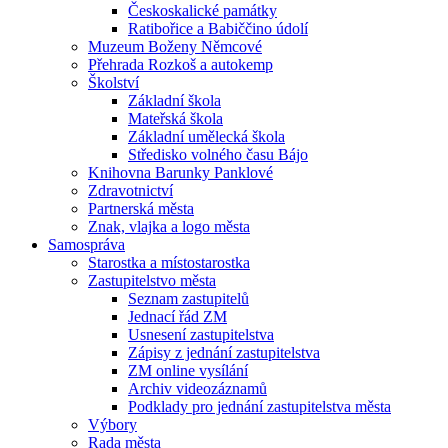
Českoskalické památky
Ratibořice a Babiččino údolí
Muzeum Boženy Němcové
Přehrada Rozkoš a autokemp
Školství
Základní škola
Mateřská škola
Základní umělecká škola
Středisko volného času Bájo
Knihovna Barunky Panklové
Zdravotnictví
Partnerská města
Znak, vlajka a logo města
Samospráva
Starostka a místostarostka
Zastupitelstvo města
Seznam zastupitelů
Jednací řád ZM
Usnesení zastupitelstva
Zápisy z jednání zastupitelstva
ZM online vysílání
Archiv videozáznamů
Podklady pro jednání zastupitelstva města
Výbory
Rada města