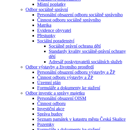
Místní poplatky
Odbor sociálně správní
Personální obsazení odboru sociálně správního
Činnost odboru sociálně správního
Matrika
Evidence obyvatel
Přestupky
Sociální poradenství
Sociálně právní ochrana dětí
Standardy kvality sociálně-právní ochrany
dětí
Adresář poskytovatelů sociálních služeb
Odbor výstavby a životního prostředí
Personální obsazení odboru výstavby a ŽP
Činnost odboru výstavby a ŽP
Územní plán
Formuláře a dokumenty ke stažení
Odbor investic a správy majetku
Personální obsazení OISM
Činnost odboru
Investiční akce
Správa budov
Seznam památek v katastru města Česká Skalice
Pozemky
Formuláře a dokumenty ke stažení