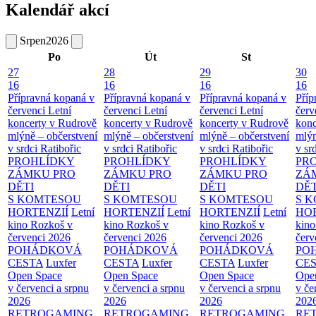
Kalendář akcí
Srpen
2026
Po
Út
St
27
28
29
30
16
16
16
16
Přípravná kopaná v
Přípravná kopaná v
Přípravná kopaná v
Příp
červenci
Letní
červenci
Letní
červenci
Letní
červ
koncerty v Rudrově
koncerty v Rudrově
koncerty v Rudrově
konc
mlýně – občerstvení
mlýně – občerstvení
mlýně – občerstvení
mlýn
v srdci Ratibořic
v srdci Ratibořic
v srdci Ratibořic
v sr
PROHLÍDKY
PROHLÍDKY
PROHLÍDKY
PR
ZÁMKU PRO
ZÁMKU PRO
ZÁMKU PRO
ZÁ
DĚTI
DĚTI
DĚTI
DĚT
S KOMTESOU
S KOMTESOU
S KOMTESOU
S 
HORTENZIÍ
Letní
HORTENZIÍ
Letní
HORTENZIÍ
Letní
HOR
kino Rozkoš v
kino Rozkoš v
kino Rozkoš v
kino
červenci 2026
červenci 2026
červenci 2026
červ
POHÁDKOVÁ
POHÁDKOVÁ
POHÁDKOVÁ
PO
CESTA
Luxfer
CESTA
Luxfer
CESTA
Luxfer
CE
Open Space
Open Space
Open Space
Ope
v červenci a srpnu
v červenci a srpnu
v červenci a srpnu
v če
2026
2026
2026
202
RETROGAMING
RETROGAMING
RETROGAMING
RE