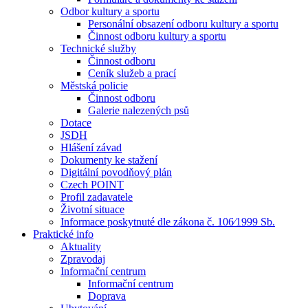
Odbor kultury a sportu
Personální obsazení odboru kultury a sportu
Činnost odboru kultury a sportu
Technické služby
Činnost odboru
Ceník služeb a prací
Městská policie
Činnost odboru
Galerie nalezených psů
Dotace
JSDH
Hlášení závad
Dokumenty ke stažení
Digitální povodňový plán
Czech POINT
Profil zadavatele
Životní situace
Informace poskytnuté dle zákona č. 106⁄1999 Sb.
Praktické info
Aktuality
Zpravodaj
Informační centrum
Informační centrum
Doprava