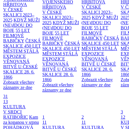
VOJENSKÉHO
HŘBITOVA
HŘ
HŘBITOVA
HŘBITOVA
V ČESKÉ
V 
V ČESKÉ
V ČESKÉ
SKALICI 2023–
SKA
SKALICI 2023–
SKALICI 2023–
2025
KDYŽ MUŽI
202
2025
KDYŽ MUŽI
2025
KDYŽ MUŽI
(NE)JDOU DO
(NE
(NE)JDOU DO
(NE)JDOU DO
BOJE
55 LET
BO
BOJE
55 LET
BOJE
55 LET
FILMOVÉ
FI
FILMOVÉ
FILMOVÉ
BABIČKY
ČESKÁ
BA
BABIČKY
ČESKÁ
BABIČKY
ČESKÁ
SKALICE 450 LET
SKA
SKALICE 450 LET
SKALICE 450 LET
MĚSTEM
STÁLÁ
MĚ
MĚSTEM
STÁLÁ
MĚSTEM
STÁLÁ
EXPOZICE
EX
EXPOZICE
EXPOZICE
VĚNOVANÁ
VĚ
VĚNOVANÁ
VĚNOVANÁ
BITVĚ U ČESKÉ
BIT
BITVĚ U ČESKÉ
BITVĚ U ČESKÉ
SKALICE 28. 6.
SKA
SKALICE 28. 6.
SKALICE 28. 6.
1866
186
1866
1866
Zobrazit všechny
Zobr
Zobrazit všechny
Zobrazit všechny
záznamy ze dne
zázn
záznamy ze dne
záznamy ze dne
31
13
KULTURA
V SRDCI
3
RATIBOŘIC
Kam
1
2
12
za kopanou v srpnu
11
11
KU
POHÁDKOVÁ
KULTURA
KULTURA
V S