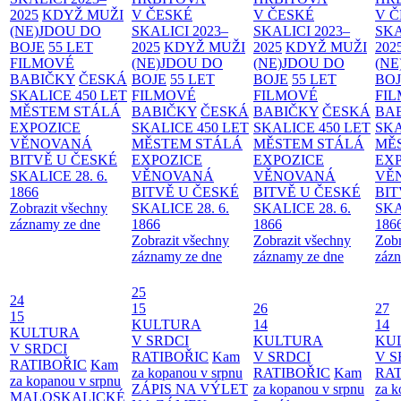
2025
KDYŽ MUŽI
V ČESKÉ
V ČESKÉ
V 
(NE)JDOU DO
SKALICI 2023–
SKALICI 2023–
SKA
BOJE
55 LET
2025
KDYŽ MUŽI
2025
KDYŽ MUŽI
202
FILMOVÉ
(NE)JDOU DO
(NE)JDOU DO
(NE
BABIČKY
ČESKÁ
BOJE
55 LET
BOJE
55 LET
BO
SKALICE 450 LET
FILMOVÉ
FILMOVÉ
FI
MĚSTEM
STÁLÁ
BABIČKY
ČESKÁ
BABIČKY
ČESKÁ
BA
EXPOZICE
SKALICE 450 LET
SKALICE 450 LET
SKA
VĚNOVANÁ
MĚSTEM
STÁLÁ
MĚSTEM
STÁLÁ
MĚ
BITVĚ U ČESKÉ
EXPOZICE
EXPOZICE
EX
SKALICE 28. 6.
VĚNOVANÁ
VĚNOVANÁ
VĚ
1866
BITVĚ U ČESKÉ
BITVĚ U ČESKÉ
BIT
Zobrazit všechny
SKALICE 28. 6.
SKALICE 28. 6.
SKA
záznamy ze dne
1866
1866
186
Zobrazit všechny
Zobrazit všechny
Zobr
záznamy ze dne
záznamy ze dne
zázn
25
24
15
26
27
15
KULTURA
14
14
KULTURA
V SRDCI
KULTURA
KU
V SRDCI
RATIBOŘIC
Kam
V SRDCI
V S
RATIBOŘIC
Kam
za kopanou v srpnu
RATIBOŘIC
Kam
RAT
za kopanou v srpnu
ZÁPIS NA VÝLET
za kopanou v srpnu
za k
MALOSKALICKÉ