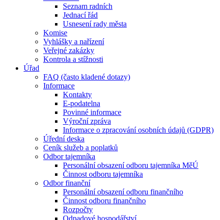
Seznam radních
Jednací řád
Usnesení rady města
Komise
Vyhlášky a nařízení
Veřejné zakázky
Kontrola a stížnosti
Úřad
FAQ (často kladené dotazy)
Informace
Kontakty
E-podatelna
Povinné informace
Výroční zpráva
Informace o zpracování osobních údajů (GDPR)
Úřední deska
Ceník služeb a poplatků
Odbor tajemníka
Personální obsazení odboru tajemníka MěÚ
Činnost odboru tajemníka
Odbor finanční
Personální obsazení odboru finančního
Činnost odboru finančního
Rozpočty
Odpadové hospodářství