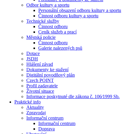
Odbor kultury a sportu
Personální obsazení odboru kultury a sportu
Činnost odboru kultury a sportu
Technické služby
Činnost odboru
Ceník služeb a prací
Městská policie
Činnost odboru
Galerie nalezených psů
Dotace
JSDH
Hlášení závad
Dokumenty ke stažení
Digitální povodňový plán
Czech POINT
Profil zadavatele
Životní situace
Informace poskytnuté dle zákona č. 106⁄1999 Sb.
Praktické info
Aktuality
Zpravodaj
Informační centrum
Informační centrum
Doprava