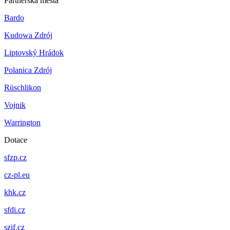
Partnerská města
Bardo
Kudowa Zdrój
Liptovský Hrádok
Polanica Zdrój
Rüschlikon
Vojnik
Warrington
Dotace
sfzp.cz
cz-pl.eu
khk.cz
sfdi.cz
szif.cz