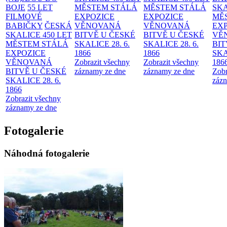
BOJE
55 LET
MĚSTEM
STÁLÁ
MĚSTEM
STÁLÁ
SKA
FILMOVÉ
EXPOZICE
EXPOZICE
MĚ
BABIČKY
ČESKÁ
VĚNOVANÁ
VĚNOVANÁ
EX
SKALICE 450 LET
BITVĚ U ČESKÉ
BITVĚ U ČESKÉ
VĚ
MĚSTEM
STÁLÁ
SKALICE 28. 6.
SKALICE 28. 6.
BIT
EXPOZICE
1866
1866
SKA
VĚNOVANÁ
Zobrazit všechny
Zobrazit všechny
186
BITVĚ U ČESKÉ
záznamy ze dne
záznamy ze dne
Zobr
SKALICE 28. 6.
zázn
1866
Zobrazit všechny
záznamy ze dne
Fotogalerie
Náhodná fotogalerie