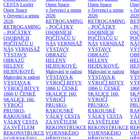
CESTA
Luxfer
Open Space
Open Space
Ope
Open Space
v červenci a srpnu
v červenci a srpnu
v če
v červenci a srpnu
2026
2026
202
2026
RETROGAMING
RETROGAMING
RE
RETROGAMING
– POČÁTKY
– POČÁTKY
– 
– POČÁTKY
OSOBNÍCH
OSOBNÍCH
OS
OSOBNÍCH
POČÍTAČŮ U
POČÍTAČŮ U
PO
POČÍTAČŮ U
NÁS
VERNISÁŽ
NÁS
VERNISÁŽ
NÁ
NÁS
VERNISÁŽ
VÝSTAVY
VÝSTAVY
VÝ
VÝSTAVY
OBRAZŮ
OBRAZŮ
OB
OBRAZŮ
HELENY
HELENY
HE
HELENY
HEJDUKOVÉ:
HEJDUKOVÉ:
HE
HEJDUKOVÉ:
Malování je radost
Malování je radost
Malo
Malování je radost
VÝSTAVA K
VÝSTAVA K
VÝ
VÝSTAVA K
VÝROČÍ BITVY
VÝROČÍ BITVY
VÝ
VÝROČÍ BITVY
1866 U ČESKÉ
1866 U ČESKÉ
186
1866 U ČESKÉ
SKALICE
160.
SKALICE
160.
SK
SKALICE
160.
VÝROČÍ
VÝROČÍ
VÝ
VÝROČÍ
PRUSKO-
PRUSKO-
PR
PRUSKO-
RAKOUSKÉ
RAKOUSKÉ
RA
RAKOUSKÉ
VÁLKY
CESTA
VÁLKY
CESTA
VÁ
VÁLKY
CESTA
ZA SVĚTLEM
ZA SVĚTLEM
ZA
ZA SVĚTLEM
REKONSTRUKCE
REKONSTRUKCE
RE
REKONSTRUKCE
VOJENSKÉHO
VOJENSKÉHO
VO
VOJENSKÉHO
HŘBITOVA
HŘBITOVA
HŘ