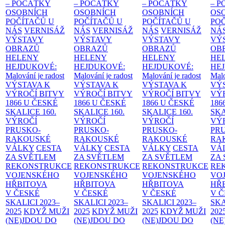
– POČÁTKY
– POČÁTKY
– POČÁTKY
– 
OSOBNÍCH
OSOBNÍCH
OSOBNÍCH
OS
POČÍTAČŮ U
POČÍTAČŮ U
POČÍTAČŮ U
PO
NÁS
VERNISÁŽ
NÁS
VERNISÁŽ
NÁS
VERNISÁŽ
NÁ
VÝSTAVY
VÝSTAVY
VÝSTAVY
VÝ
OBRAZŮ
OBRAZŮ
OBRAZŮ
OB
HELENY
HELENY
HELENY
HE
HEJDUKOVÉ:
HEJDUKOVÉ:
HEJDUKOVÉ:
HE
Malování je radost
Malování je radost
Malování je radost
Malo
VÝSTAVA K
VÝSTAVA K
VÝSTAVA K
VÝ
VÝROČÍ BITVY
VÝROČÍ BITVY
VÝROČÍ BITVY
VÝ
1866 U ČESKÉ
1866 U ČESKÉ
1866 U ČESKÉ
186
SKALICE
160.
SKALICE
160.
SKALICE
160.
SK
VÝROČÍ
VÝROČÍ
VÝROČÍ
VÝ
PRUSKO-
PRUSKO-
PRUSKO-
PR
RAKOUSKÉ
RAKOUSKÉ
RAKOUSKÉ
RA
VÁLKY
CESTA
VÁLKY
CESTA
VÁLKY
CESTA
VÁ
ZA SVĚTLEM
ZA SVĚTLEM
ZA SVĚTLEM
ZA
REKONSTRUKCE
REKONSTRUKCE
REKONSTRUKCE
RE
VOJENSKÉHO
VOJENSKÉHO
VOJENSKÉHO
VO
HŘBITOVA
HŘBITOVA
HŘBITOVA
HŘ
V ČESKÉ
V ČESKÉ
V ČESKÉ
V 
SKALICI 2023–
SKALICI 2023–
SKALICI 2023–
SKA
2025
KDYŽ MUŽI
2025
KDYŽ MUŽI
2025
KDYŽ MUŽI
202
(NE)JDOU DO
(NE)JDOU DO
(NE)JDOU DO
(NE