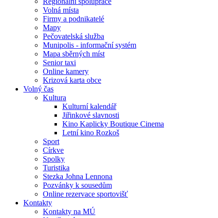
Regionální spolupráce
Volná místa
Firmy a podnikatelé
Mapy
Pečovatelská služba
Munipolis - informační systém
Mapa sběrných míst
Senior taxi
Online kamery
Krizová karta obce
Volný čas
Kultura
Kulturní kalendář
Jiřinkové slavnosti
Kino Kaplicky Boutique Cinema
Letní kino Rozkoš
Sport
Církve
Spolky
Turistika
Stezka Johna Lennona
Pozvánky k sousedům
Online rezervace sportovišť
Kontakty
Kontakty na MÚ