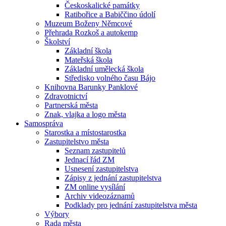
Českoskalické památky
Ratibořice a Babiččino údolí
Muzeum Boženy Němcové
Přehrada Rozkoš a autokemp
Školství
Základní škola
Mateřská škola
Základní umělecká škola
Středisko volného času Bájo
Knihovna Barunky Panklové
Zdravotnictví
Partnerská města
Znak, vlajka a logo města
Samospráva
Starostka a místostarostka
Zastupitelstvo města
Seznam zastupitelů
Jednací řád ZM
Usnesení zastupitelstva
Zápisy z jednání zastupitelstva
ZM online vysílání
Archiv videozáznamů
Podklady pro jednání zastupitelstva města
Výbory
Rada města