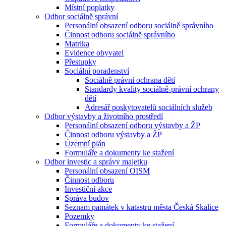
Místní poplatky
Odbor sociálně správní
Personální obsazení odboru sociálně správního
Činnost odboru sociálně správního
Matrika
Evidence obyvatel
Přestupky
Sociální poradenství
Sociálně právní ochrana dětí
Standardy kvality sociálně-právní ochrany
dětí
Adresář poskytovatelů sociálních služeb
Odbor výstavby a životního prostředí
Personální obsazení odboru výstavby a ŽP
Činnost odboru výstavby a ŽP
Územní plán
Formuláře a dokumenty ke stažení
Odbor investic a správy majetku
Personální obsazení OISM
Činnost odboru
Investiční akce
Správa budov
Seznam památek v katastru města Česká Skalice
Pozemky
Formuláře a dokumenty ke stažení