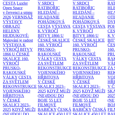
CESTA
Luxfer
V SRDCI
V SRDCI
RAT
Open Space
RATIBOŘIC
RATIBOŘIC
HLE
v červenci a srpnu
HLEDÁNÍ –
HLEDÁNÍ –
HĽ
2026
VERNISÁŽ
HĽADANIE
HĽADANIE
OT
VÝSTAVY
POHÁDKOVÁ
POHÁDKOVÁ
DV
OBRAZŮ
CESTA
VÝSTAVA
CESTA
VÝSTAVA
PO
HELENY
K VÝROČÍ
K VÝROČÍ
CE
HEJDUKOVÉ:
BITVY 1866 U
BITVY 1866 U
K 
Malování je radost
ČESKÉ SKALICE
ČESKÉ SKALICE
BIT
VÝSTAVA K
160. VÝROČÍ
160. VÝROČÍ
ČES
VÝROČÍ BITVY
PRUSKO-
PRUSKO-
160
1866 U ČESKÉ
RAKOUSKÉ
RAKOUSKÉ
PR
SKALICE
160.
VÁLKY
CESTA
VÁLKY
CESTA
RA
VÝROČÍ
ZA SVĚTLEM
ZA SVĚTLEM
VÁ
PRUSKO-
REKONSTRUKCE
REKONSTRUKCE
ZA
RAKOUSKÉ
VOJENSKÉHO
VOJENSKÉHO
RE
VÁLKY
CESTA
HŘBITOVA
HŘBITOVA
VO
ZA SVĚTLEM
V ČESKÉ
V ČESKÉ
HŘ
REKONSTRUKCE
SKALICI 2023–
SKALICI 2023–
V 
VOJENSKÉHO
2025
KDYŽ MUŽI
2025
KDYŽ MUŽI
SKA
HŘBITOVA
(NE)JDOU DO
(NE)JDOU DO
202
V ČESKÉ
BOJE
55 LET
BOJE
55 LET
(NE
SKALICI 2023–
FILMOVÉ
FILMOVÉ
BO
2025
KDYŽ MUŽI
BABIČKY
ČESKÁ
BABIČKY
ČESKÁ
FI
(NE)JDOU DO
SKALICE 450 LET
SKALICE 450 LET
BA