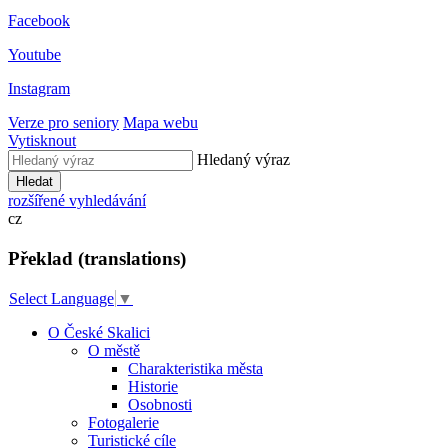
Facebook
Youtube
Instagram
Verze pro seniory
Mapa webu
Vytisknout
Hledaný výraz
Hledat
rozšířené vyhledávání
cz
Překlad (translations)
Select Language
▼
O České Skalici
O městě
Charakteristika města
Historie
Osobnosti
Fotogalerie
Turistické cíle