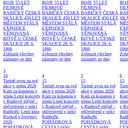
BOJE
55 LET
BOJE
55 LET
BOJE
55 LET
BO
FILMOVÉ
FILMOVÉ
FILMOVÉ
FI
BABIČKY
ČESKÁ
BABIČKY
ČESKÁ
BABIČKY
ČESKÁ
BA
SKALICE 450 LET
SKALICE 450 LET
SKALICE 450 LET
SKA
MĚSTEM
STÁLÁ
MĚSTEM
STÁLÁ
MĚSTEM
STÁLÁ
MĚ
EXPOZICE
EXPOZICE
EXPOZICE
EX
VĚNOVANÁ
VĚNOVANÁ
VĚNOVANÁ
VĚ
BITVĚ U ČESKÉ
BITVĚ U ČESKÉ
BITVĚ U ČESKÉ
BIT
SKALICE 28. 6.
SKALICE 28. 6.
SKALICE 28. 6.
SKA
1866
1866
1866
186
Zobrazit všechny
Zobrazit všechny
Zobrazit všechny
Zobr
záznamy ze dne
záznamy ze dne
záznamy ze dne
zázn
3
16
4
5
6
Turisté zvou na své
15
15
15
akce v srpnu 2026
Turisté zvou na své
Turisté zvou na své
Turi
Kam za kopanou v
akce v srpnu 2026
akce v srpnu 2026
akce
srpnu
Letní koncerty
Kam za kopanou v
Kam za kopanou v
Kam
v Rudrově mlýně –
srpnu
Letní koncerty
srpnu
Letní koncerty
srp
občerstvení v srdci
v Rudrově mlýně –
v Rudrově mlýně –
v Ru
Ratibořic
Letní kino
občerstvení v srdci
občerstvení v srdci
obče
Rozkoš v červenci
Ratibořic
Ratibořic
Rati
2026
POHÁDKOVÁ
POHÁDKOVÁ
PO
POHÁDKOVÁ
CESTA
Luxfer
CESTA
Luxfer
CE