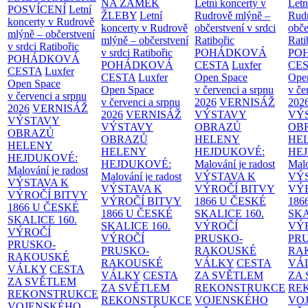
NA ZÁMEK
Letní koncerty v
Letn
POSVÍCENÍ
Letní
ŽLEBY
Letní
Rudrově mlýně –
Rud
koncerty v Rudrově
koncerty v Rudrově
občerstvení v srdci
obče
mlýně – občerstvení
mlýně – občerstvení
Ratibořic
Rati
v srdci Ratibořic
v srdci Ratibořic
POHÁDKOVÁ
PO
POHÁDKOVÁ
POHÁDKOVÁ
CESTA
Luxfer
CE
CESTA
Luxfer
CESTA
Luxfer
Open Space
Ope
Open Space
Open Space
v červenci a srpnu
v če
v červenci a srpnu
v červenci a srpnu
2026
VERNISÁŽ
202
2026
VERNISÁŽ
2026
VERNISÁŽ
VÝSTAVY
VÝ
VÝSTAVY
VÝSTAVY
OBRAZŮ
OB
OBRAZŮ
OBRAZŮ
HELENY
HE
HELENY
HELENY
HEJDUKOVÉ:
HE
HEJDUKOVÉ:
HEJDUKOVÉ:
Malování je radost
Malo
Malování je radost
Malování je radost
VÝSTAVA K
VÝ
VÝSTAVA K
VÝSTAVA K
VÝROČÍ BITVY
VÝ
VÝROČÍ BITVY
VÝROČÍ BITVY
1866 U ČESKÉ
186
1866 U ČESKÉ
1866 U ČESKÉ
SKALICE
160.
SK
SKALICE
160.
SKALICE
160.
VÝROČÍ
VÝ
VÝROČÍ
VÝROČÍ
PRUSKO-
PR
PRUSKO-
PRUSKO-
RAKOUSKÉ
RA
RAKOUSKÉ
RAKOUSKÉ
VÁLKY
CESTA
VÁ
VÁLKY
CESTA
VÁLKY
CESTA
ZA SVĚTLEM
ZA
ZA SVĚTLEM
ZA SVĚTLEM
REKONSTRUKCE
RE
REKONSTRUKCE
REKONSTRUKCE
VOJENSKÉHO
VO
VOJENSKÉHO