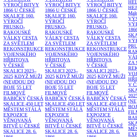
HE
VÝROČÍ BITVY
VÝROČÍ BITVY
VÝROČÍ BITVY
HE
1866 U ČESKÉ
1866 U ČESKÉ
1866 U ČESKÉ
Malo
SKALICE
160.
SKALICE
160.
SKALICE
160.
VÝ
VÝROČÍ
VÝROČÍ
VÝROČÍ
VÝ
PRUSKO-
PRUSKO-
PRUSKO-
186
RAKOUSKÉ
RAKOUSKÉ
RAKOUSKÉ
SK
VÁLKY
CESTA
VÁLKY
CESTA
VÁLKY
CESTA
VÝ
ZA SVĚTLEM
ZA SVĚTLEM
ZA SVĚTLEM
PR
REKONSTRUKCE
REKONSTRUKCE
REKONSTRUKCE
RA
VOJENSKÉHO
VOJENSKÉHO
VOJENSKÉHO
VÁ
HŘBITOVA
HŘBITOVA
HŘBITOVA
ZA
V ČESKÉ
V ČESKÉ
V ČESKÉ
RE
SKALICI 2023–
SKALICI 2023–
SKALICI 2023–
VO
2025
KDYŽ MUŽI
2025
KDYŽ MUŽI
2025
KDYŽ MUŽI
HŘ
(NE)JDOU DO
(NE)JDOU DO
(NE)JDOU DO
V 
BOJE
55 LET
BOJE
55 LET
BOJE
55 LET
SKA
FILMOVÉ
FILMOVÉ
FILMOVÉ
202
BABIČKY
ČESKÁ
BABIČKY
ČESKÁ
BABIČKY
ČESKÁ
(NE
SKALICE 450 LET
SKALICE 450 LET
SKALICE 450 LET
BO
MĚSTEM
STÁLÁ
MĚSTEM
STÁLÁ
MĚSTEM
STÁLÁ
FI
EXPOZICE
EXPOZICE
EXPOZICE
BA
VĚNOVANÁ
VĚNOVANÁ
VĚNOVANÁ
SKA
BITVĚ U ČESKÉ
BITVĚ U ČESKÉ
BITVĚ U ČESKÉ
MĚ
SKALICE 28. 6.
SKALICE 28. 6.
SKALICE 28. 6.
EX
1866
1866
1866