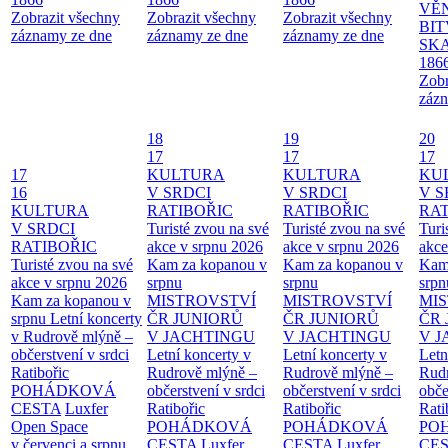
VĚ
Zobrazit všechny
Zobrazit všechny
Zobrazit všechny
BIT
záznamy ze dne
záznamy ze dne
záznamy ze dne
SKA
186
Zobr
zázn
18
19
20
17
17
17
17
KULTURA
KULTURA
KU
16
V SRDCI
V SRDCI
V S
KULTURA
RATIBOŘIC
RATIBOŘIC
RAT
V SRDCI
Turisté zvou na své
Turisté zvou na své
Turi
RATIBOŘIC
akce v srpnu 2026
akce v srpnu 2026
akce
Turisté zvou na své
Kam za kopanou v
Kam za kopanou v
Kam
akce v srpnu 2026
srpnu
srpnu
srpn
Kam za kopanou v
MISTROVSTVÍ
MISTROVSTVÍ
MI
srpnu
Letní koncerty
ČR JUNIORŮ
ČR JUNIORŮ
ČR 
v Rudrově mlýně –
V JACHTINGU
V JACHTINGU
V 
občerstvení v srdci
Letní koncerty v
Letní koncerty v
Letn
Ratibořic
Rudrově mlýně –
Rudrově mlýně –
Rud
POHÁDKOVÁ
občerstvení v srdci
občerstvení v srdci
obče
CESTA
Luxfer
Ratibořic
Ratibořic
Rati
Open Space
POHÁDKOVÁ
POHÁDKOVÁ
PO
v červenci a srpnu
CESTA
Luxfer
CESTA
Luxfer
CE