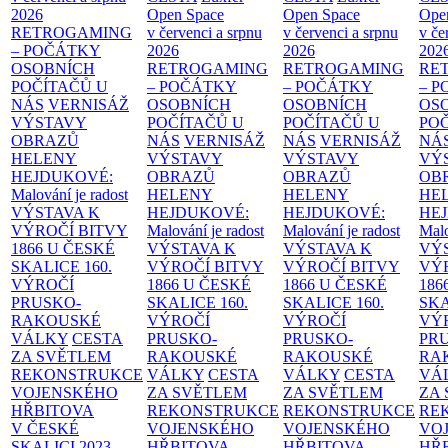
2026
Open Space
Open Space
Ope
RETROGAMING
v červenci a srpnu
v červenci a srpnu
v če
– POČÁTKY
2026
2026
202
OSOBNÍCH
RETROGAMING
RETROGAMING
RE
POČÍTAČŮ U
– POČÁTKY
– POČÁTKY
– 
NÁS
VERNISÁŽ
OSOBNÍCH
OSOBNÍCH
OS
VÝSTAVY
POČÍTAČŮ U
POČÍTAČŮ U
PO
OBRAZŮ
NÁS
VERNISÁŽ
NÁS
VERNISÁŽ
NÁ
HELENY
VÝSTAVY
VÝSTAVY
VÝ
HEJDUKOVÉ:
OBRAZŮ
OBRAZŮ
OB
Malování je radost
HELENY
HELENY
HE
VÝSTAVA K
HEJDUKOVÉ:
HEJDUKOVÉ:
HE
VÝROČÍ BITVY
Malování je radost
Malování je radost
Malo
1866 U ČESKÉ
VÝSTAVA K
VÝSTAVA K
VÝ
SKALICE
160.
VÝROČÍ BITVY
VÝROČÍ BITVY
VÝ
VÝROČÍ
1866 U ČESKÉ
1866 U ČESKÉ
186
PRUSKO-
SKALICE
160.
SKALICE
160.
SK
RAKOUSKÉ
VÝROČÍ
VÝROČÍ
VÝ
VÁLKY
CESTA
PRUSKO-
PRUSKO-
PR
ZA SVĚTLEM
RAKOUSKÉ
RAKOUSKÉ
RA
REKONSTRUKCE
VÁLKY
CESTA
VÁLKY
CESTA
VÁ
VOJENSKÉHO
ZA SVĚTLEM
ZA SVĚTLEM
ZA
HŘBITOVA
REKONSTRUKCE
REKONSTRUKCE
RE
V ČESKÉ
VOJENSKÉHO
VOJENSKÉHO
VO
SKALICI 2023–
HŘBITOVA
HŘBITOVA
HŘ