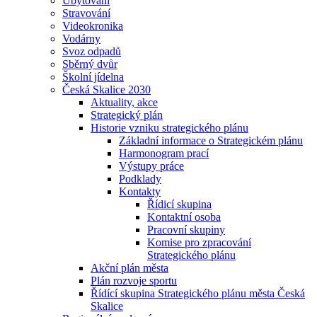
Ubytování
Stravování
Videokronika
Vodárny
Svoz odpadů
Sběrný dvůr
Školní jídelna
Česká Skalice 2030
Aktuality, akce
Strategický plán
Historie vzniku strategického plánu
Základní informace o Strategickém plánu
Harmonogram prací
Výstupy práce
Podklady
Kontakty
Řídicí skupina
Kontaktní osoba
Pracovní skupiny
Komise pro zpracování
Strategického plánu
Akční plán města
Plán rozvoje sportu
Řídící skupina Strategického plánu města Česká
Skalice