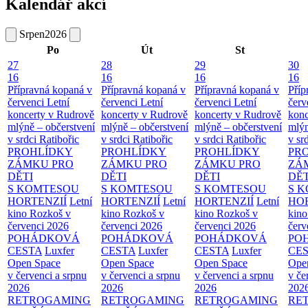
Kalendář akcí
Srpen
2026
Po
Út
St
27
28
29
30
16
16
16
16
Přípravná kopaná v
Přípravná kopaná v
Přípravná kopaná v
Příp
červenci
Letní
červenci
Letní
červenci
Letní
červ
koncerty v Rudrově
koncerty v Rudrově
koncerty v Rudrově
konc
mlýně – občerstvení
mlýně – občerstvení
mlýně – občerstvení
mlýn
v srdci Ratibořic
v srdci Ratibořic
v srdci Ratibořic
v sr
PROHLÍDKY
PROHLÍDKY
PROHLÍDKY
PR
ZÁMKU PRO
ZÁMKU PRO
ZÁMKU PRO
ZÁ
DĚTI
DĚTI
DĚTI
DĚT
S KOMTESOU
S KOMTESOU
S KOMTESOU
S 
HORTENZIÍ
Letní
HORTENZIÍ
Letní
HORTENZIÍ
Letní
HOR
kino Rozkoš v
kino Rozkoš v
kino Rozkoš v
kino
červenci 2026
červenci 2026
červenci 2026
červ
POHÁDKOVÁ
POHÁDKOVÁ
POHÁDKOVÁ
PO
CESTA
Luxfer
CESTA
Luxfer
CESTA
Luxfer
CE
Open Space
Open Space
Open Space
Ope
v červenci a srpnu
v červenci a srpnu
v červenci a srpnu
v če
2026
2026
2026
202
RETROGAMING
RETROGAMING
RETROGAMING
RE