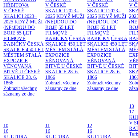
HŘBITOVA
V ČESKÉ
V ČESKÉ
V 
V ČESKÉ
SKALICI 2023–
SKALICI 2023–
SKA
SKALICI 2023–
2025
KDYŽ MUŽI
2025
KDYŽ MUŽI
202
2025
KDYŽ MUŽI
(NE)JDOU DO
(NE)JDOU DO
(NE
(NE)JDOU DO
BOJE
55 LET
BOJE
55 LET
BO
BOJE
55 LET
FILMOVÉ
FILMOVÉ
FI
FILMOVÉ
BABIČKY
ČESKÁ
BABIČKY
ČESKÁ
BA
BABIČKY
ČESKÁ
SKALICE 450 LET
SKALICE 450 LET
SKA
SKALICE 450 LET
MĚSTEM
STÁLÁ
MĚSTEM
STÁLÁ
MĚ
MĚSTEM
STÁLÁ
EXPOZICE
EXPOZICE
EX
EXPOZICE
VĚNOVANÁ
VĚNOVANÁ
VĚ
VĚNOVANÁ
BITVĚ U ČESKÉ
BITVĚ U ČESKÉ
BIT
BITVĚ U ČESKÉ
SKALICE 28. 6.
SKALICE 28. 6.
SKA
SKALICE 28. 6.
1866
1866
186
1866
Zobrazit všechny
Zobrazit všechny
Zobr
Zobrazit všechny
záznamy ze dne
záznamy ze dne
zázn
záznamy ze dne
13
17
KU
V S
10
11
12
RAT
16
16
16
Turi
KULTURA
KULTURA
KULTURA