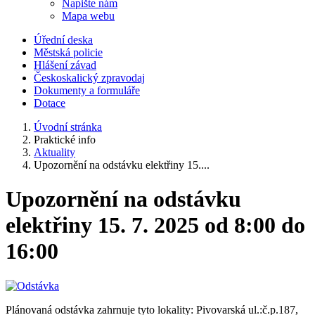
Napište nám
Mapa webu
Úřední deska
Městská policie
Hlášení závad
Českoskalický zpravodaj
Dokumenty a formuláře
Dotace
Úvodní stránka
Praktické info
Aktuality
Upozornění na odstávku elektřiny 15....
Upozornění na odstávku
elektřiny 15. 7. 2025 od 8:00 do
16:00
Plánovaná odstávka zahrnuje tyto lokality: Pivovarská ul.:č.p.187,