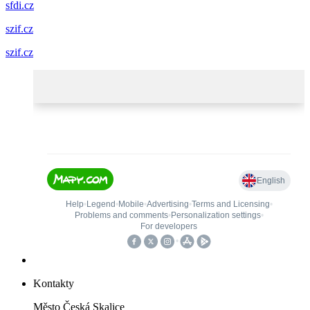
sfdi.cz
szif.cz
szif.cz
Kontakty
Město Česká Skalice