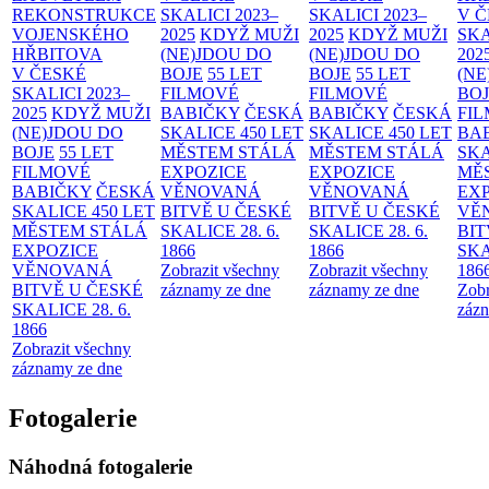
REKONSTRUKCE
SKALICI 2023–
SKALICI 2023–
V 
VOJENSKÉHO
2025
KDYŽ MUŽI
2025
KDYŽ MUŽI
SKA
HŘBITOVA
(NE)JDOU DO
(NE)JDOU DO
202
V ČESKÉ
BOJE
55 LET
BOJE
55 LET
(NE
SKALICI 2023–
FILMOVÉ
FILMOVÉ
BO
2025
KDYŽ MUŽI
BABIČKY
ČESKÁ
BABIČKY
ČESKÁ
FI
(NE)JDOU DO
SKALICE 450 LET
SKALICE 450 LET
BA
BOJE
55 LET
MĚSTEM
STÁLÁ
MĚSTEM
STÁLÁ
SKA
FILMOVÉ
EXPOZICE
EXPOZICE
MĚ
BABIČKY
ČESKÁ
VĚNOVANÁ
VĚNOVANÁ
EX
SKALICE 450 LET
BITVĚ U ČESKÉ
BITVĚ U ČESKÉ
VĚ
MĚSTEM
STÁLÁ
SKALICE 28. 6.
SKALICE 28. 6.
BIT
EXPOZICE
1866
1866
SKA
VĚNOVANÁ
Zobrazit všechny
Zobrazit všechny
186
BITVĚ U ČESKÉ
záznamy ze dne
záznamy ze dne
Zobr
SKALICE 28. 6.
zázn
1866
Zobrazit všechny
záznamy ze dne
Fotogalerie
Náhodná fotogalerie