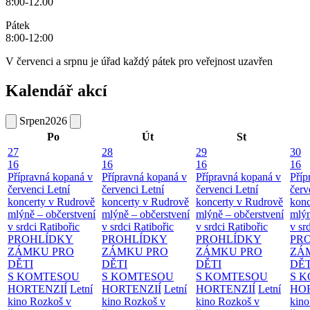
8:00-12.00
Pátek
8:00-12:00
V červenci a srpnu je úřad každý pátek pro veřejnost uzavřen
Kalendář akcí
Srpen
2026
Po
Út
St
27
28
29
30
16
16
16
16
Přípravná kopaná v
Přípravná kopaná v
Přípravná kopaná v
Příp
červenci
Letní
červenci
Letní
červenci
Letní
červ
koncerty v Rudrově
koncerty v Rudrově
koncerty v Rudrově
konc
mlýně – občerstvení
mlýně – občerstvení
mlýně – občerstvení
mlýn
v srdci Ratibořic
v srdci Ratibořic
v srdci Ratibořic
v sr
PROHLÍDKY
PROHLÍDKY
PROHLÍDKY
PR
ZÁMKU PRO
ZÁMKU PRO
ZÁMKU PRO
ZÁ
DĚTI
DĚTI
DĚTI
DĚT
S KOMTESOU
S KOMTESOU
S KOMTESOU
S 
HORTENZIÍ
Letní
HORTENZIÍ
Letní
HORTENZIÍ
Letní
HOR
kino Rozkoš v
kino Rozkoš v
kino Rozkoš v
kino