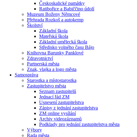
Českoskalické památky
Ratibořice a Babiččino údolí
Muzeum Boženy Němcové
Přehrada Rozkoš a autokemp
Školství
Základní škola
Mateřská škola
Základní umělecká škola
Středisko volného času Bájo
Knihovna Barunky Panklové
Zdravotnictví
Partnerská města
Znak, vlajka a logo města
Samospráva
Starostka a místostarostka
Zastupitelstvo města
Seznam zastupitelů
Jednací řád ZM
Usnesení zastupitelstva
Zápisy z jednání zastupitelstva
ZM online vysílání
Archiv videozáznamů
Podklady pro jednání zastupitelstva města
Výbory
Rada města