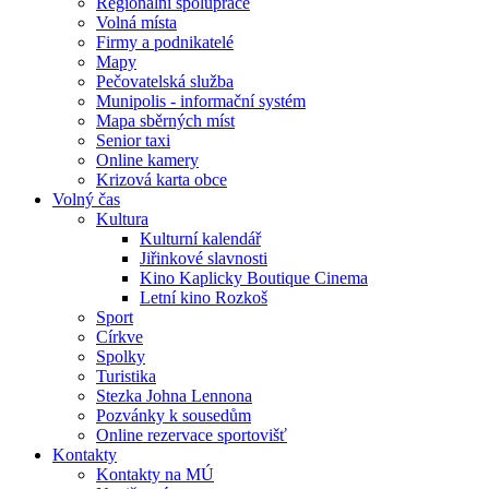
Regionální spolupráce
Volná místa
Firmy a podnikatelé
Mapy
Pečovatelská služba
Munipolis - informační systém
Mapa sběrných míst
Senior taxi
Online kamery
Krizová karta obce
Volný čas
Kultura
Kulturní kalendář
Jiřinkové slavnosti
Kino Kaplicky Boutique Cinema
Letní kino Rozkoš
Sport
Církve
Spolky
Turistika
Stezka Johna Lennona
Pozvánky k sousedům
Online rezervace sportovišť
Kontakty
Kontakty na MÚ