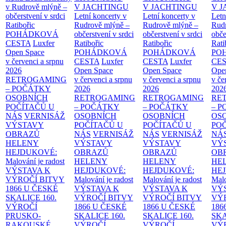
v Rudrově mlýně –
V JACHTINGU
V JACHTINGU
V 
občerstvení v srdci
Letní koncerty v
Letní koncerty v
Letn
Ratibořic
Rudrově mlýně –
Rudrově mlýně –
Rud
POHÁDKOVÁ
občerstvení v srdci
občerstvení v srdci
obče
CESTA
Luxfer
Ratibořic
Ratibořic
Rati
Open Space
POHÁDKOVÁ
POHÁDKOVÁ
PO
v červenci a srpnu
CESTA
Luxfer
CESTA
Luxfer
CE
2026
Open Space
Open Space
Ope
RETROGAMING
v červenci a srpnu
v červenci a srpnu
v če
– POČÁTKY
2026
2026
202
OSOBNÍCH
RETROGAMING
RETROGAMING
RE
POČÍTAČŮ U
– POČÁTKY
– POČÁTKY
– 
NÁS
VERNISÁŽ
OSOBNÍCH
OSOBNÍCH
OS
VÝSTAVY
POČÍTAČŮ U
POČÍTAČŮ U
PO
OBRAZŮ
NÁS
VERNISÁŽ
NÁS
VERNISÁŽ
NÁ
HELENY
VÝSTAVY
VÝSTAVY
VÝ
HEJDUKOVÉ:
OBRAZŮ
OBRAZŮ
OB
Malování je radost
HELENY
HELENY
HE
VÝSTAVA K
HEJDUKOVÉ:
HEJDUKOVÉ:
HE
VÝROČÍ BITVY
Malování je radost
Malování je radost
Malo
1866 U ČESKÉ
VÝSTAVA K
VÝSTAVA K
VÝ
SKALICE
160.
VÝROČÍ BITVY
VÝROČÍ BITVY
VÝ
VÝROČÍ
1866 U ČESKÉ
1866 U ČESKÉ
186
PRUSKO-
SKALICE
160.
SKALICE
160.
SK
RAKOUSKÉ
VÝROČÍ
VÝROČÍ
VÝ