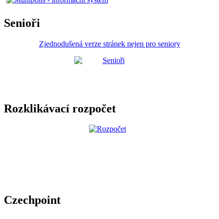
Senioři
Zjednodušená verze stránek nejen pro seniory
Rozklikávací rozpočet
Czechpoint