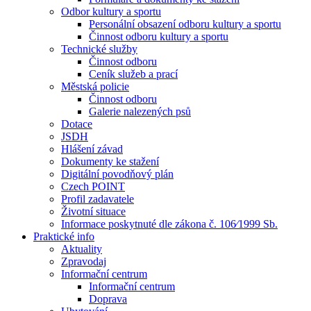
Odbor kultury a sportu
Personální obsazení odboru kultury a sportu
Činnost odboru kultury a sportu
Technické služby
Činnost odboru
Ceník služeb a prací
Městská policie
Činnost odboru
Galerie nalezených psů
Dotace
JSDH
Hlášení závad
Dokumenty ke stažení
Digitální povodňový plán
Czech POINT
Profil zadavatele
Životní situace
Informace poskytnuté dle zákona č. 106⁄1999 Sb.
Praktické info
Aktuality
Zpravodaj
Informační centrum
Informační centrum
Doprava