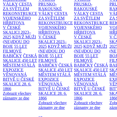
VÁLKY
CESTA
PRUSKO-
PRUSKO-
PR
ZA SVĚTLEM
RAKOUSKÉ
RAKOUSKÉ
RA
REKONSTRUKCE
VÁLKY
CESTA
VÁLKY
CESTA
VÁ
VOJENSKÉHO
ZA SVĚTLEM
ZA SVĚTLEM
ZA
HŘBITOVA
REKONSTRUKCE
REKONSTRUKCE
RE
V ČESKÉ
VOJENSKÉHO
VOJENSKÉHO
VO
SKALICI 2023–
HŘBITOVA
HŘBITOVA
HŘ
2025
KDYŽ MUŽI
V ČESKÉ
V ČESKÉ
V 
(NE)JDOU DO
SKALICI 2023–
SKALICI 2023–
SKA
BOJE
55 LET
2025
KDYŽ MUŽI
2025
KDYŽ MUŽI
202
FILMOVÉ
(NE)JDOU DO
(NE)JDOU DO
(NE
BABIČKY
ČESKÁ
BOJE
55 LET
BOJE
55 LET
BO
SKALICE 450 LET
FILMOVÉ
FILMOVÉ
FI
MĚSTEM
STÁLÁ
BABIČKY
ČESKÁ
BABIČKY
ČESKÁ
BA
EXPOZICE
SKALICE 450 LET
SKALICE 450 LET
SKA
VĚNOVANÁ
MĚSTEM
STÁLÁ
MĚSTEM
STÁLÁ
MĚ
BITVĚ U ČESKÉ
EXPOZICE
EXPOZICE
EX
SKALICE 28. 6.
VĚNOVANÁ
VĚNOVANÁ
VĚ
1866
BITVĚ U ČESKÉ
BITVĚ U ČESKÉ
BIT
Zobrazit všechny
SKALICE 28. 6.
SKALICE 28. 6.
SKA
záznamy ze dne
1866
1866
186
Zobrazit všechny
Zobrazit všechny
Zobr
záznamy ze dne
záznamy ze dne
zázn