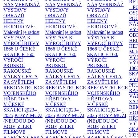
RE
NÁS
VERNISÁŽ
NÁS
VERNISÁŽ
NÁS
VERNISÁŽ
– 
VÝSTAVY
VÝSTAVY
VÝSTAVY
OS
OBRAZŮ
OBRAZŮ
OBRAZŮ
PO
HELENY
HELENY
HELENY
NÁ
HEJDUKOVÉ:
HEJDUKOVÉ:
HEJDUKOVÉ:
VÝ
Malování je radost
Malování je radost
Malování je radost
OB
VÝSTAVA K
VÝSTAVA K
VÝSTAVA K
HE
VÝROČÍ BITVY
VÝROČÍ BITVY
VÝROČÍ BITVY
HE
1866 U ČESKÉ
1866 U ČESKÉ
1866 U ČESKÉ
Malo
SKALICE
160.
SKALICE
160.
SKALICE
160.
VÝ
VÝROČÍ
VÝROČÍ
VÝROČÍ
VÝ
PRUSKO-
PRUSKO-
PRUSKO-
186
RAKOUSKÉ
RAKOUSKÉ
RAKOUSKÉ
SK
VÁLKY
CESTA
VÁLKY
CESTA
VÁLKY
CESTA
VÝ
ZA SVĚTLEM
ZA SVĚTLEM
ZA SVĚTLEM
PR
REKONSTRUKCE
REKONSTRUKCE
REKONSTRUKCE
RA
VOJENSKÉHO
VOJENSKÉHO
VOJENSKÉHO
VÁ
HŘBITOVA
HŘBITOVA
HŘBITOVA
ZA
V ČESKÉ
V ČESKÉ
V ČESKÉ
RE
SKALICI 2023–
SKALICI 2023–
SKALICI 2023–
VO
2025
KDYŽ MUŽI
2025
KDYŽ MUŽI
2025
KDYŽ MUŽI
HŘ
(NE)JDOU DO
(NE)JDOU DO
(NE)JDOU DO
V 
BOJE
55 LET
BOJE
55 LET
BOJE
55 LET
SKA
FILMOVÉ
FILMOVÉ
FILMOVÉ
202
BABIČKY
ČESKÁ
BABIČKY
ČESKÁ
BABIČKY
ČESKÁ