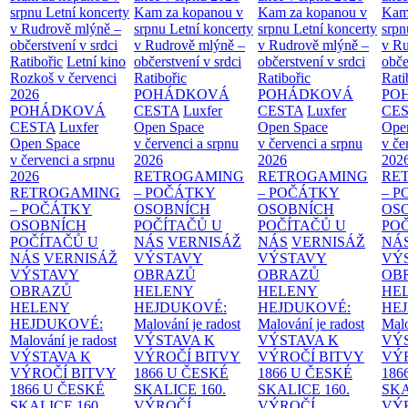
srpnu
Letní koncerty
Kam za kopanou v
Kam za kopanou v
Kam
v Rudrově mlýně –
srpnu
Letní koncerty
srpnu
Letní koncerty
srp
občerstvení v srdci
v Rudrově mlýně –
v Rudrově mlýně –
v Ru
Ratibořic
Letní kino
občerstvení v srdci
občerstvení v srdci
obče
Rozkoš v červenci
Ratibořic
Ratibořic
Rati
2026
POHÁDKOVÁ
POHÁDKOVÁ
PO
POHÁDKOVÁ
CESTA
Luxfer
CESTA
Luxfer
CE
CESTA
Luxfer
Open Space
Open Space
Ope
Open Space
v červenci a srpnu
v červenci a srpnu
v če
v červenci a srpnu
2026
2026
202
2026
RETROGAMING
RETROGAMING
RE
RETROGAMING
– POČÁTKY
– POČÁTKY
– 
– POČÁTKY
OSOBNÍCH
OSOBNÍCH
OS
OSOBNÍCH
POČÍTAČŮ U
POČÍTAČŮ U
PO
POČÍTAČŮ U
NÁS
VERNISÁŽ
NÁS
VERNISÁŽ
NÁ
NÁS
VERNISÁŽ
VÝSTAVY
VÝSTAVY
VÝ
VÝSTAVY
OBRAZŮ
OBRAZŮ
OB
OBRAZŮ
HELENY
HELENY
HE
HELENY
HEJDUKOVÉ:
HEJDUKOVÉ:
HE
HEJDUKOVÉ:
Malování je radost
Malování je radost
Malo
Malování je radost
VÝSTAVA K
VÝSTAVA K
VÝ
VÝSTAVA K
VÝROČÍ BITVY
VÝROČÍ BITVY
VÝ
VÝROČÍ BITVY
1866 U ČESKÉ
1866 U ČESKÉ
186
1866 U ČESKÉ
SKALICE
160.
SKALICE
160.
SK
SKALICE
160.
VÝROČÍ
VÝROČÍ
VÝ