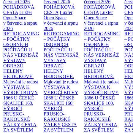
červenci 2026
červenci 2026
červenci 2026
červ
POHÁDKOVÁ
POHÁDKOVÁ
POHÁDKOVÁ
PO
CESTA
Luxfer
CESTA
Luxfer
CESTA
Luxfer
CE
Open Space
Open Space
Open Space
Ope
v červenci a srpnu
v červenci a srpnu
v červenci a srpnu
v če
2026
2026
2026
202
RETROGAMING
RETROGAMING
RETROGAMING
RE
– POČÁTKY
– POČÁTKY
– POČÁTKY
– 
OSOBNÍCH
OSOBNÍCH
OSOBNÍCH
OS
POČÍTAČŮ U
POČÍTAČŮ U
POČÍTAČŮ U
PO
NÁS
VERNISÁŽ
NÁS
VERNISÁŽ
NÁS
VERNISÁŽ
NÁ
VÝSTAVY
VÝSTAVY
VÝSTAVY
VÝ
OBRAZŮ
OBRAZŮ
OBRAZŮ
OB
HELENY
HELENY
HELENY
HE
HEJDUKOVÉ:
HEJDUKOVÉ:
HEJDUKOVÉ:
HE
Malování je radost
Malování je radost
Malování je radost
Malo
VÝSTAVA K
VÝSTAVA K
VÝSTAVA K
VÝ
VÝROČÍ BITVY
VÝROČÍ BITVY
VÝROČÍ BITVY
VÝ
1866 U ČESKÉ
1866 U ČESKÉ
1866 U ČESKÉ
186
SKALICE
160.
SKALICE
160.
SKALICE
160.
SK
VÝROČÍ
VÝROČÍ
VÝROČÍ
VÝ
PRUSKO-
PRUSKO-
PRUSKO-
PR
RAKOUSKÉ
RAKOUSKÉ
RAKOUSKÉ
RA
VÁLKY
CESTA
VÁLKY
CESTA
VÁLKY
CESTA
VÁ
ZA SVĚTLEM
ZA SVĚTLEM
ZA SVĚTLEM
ZA