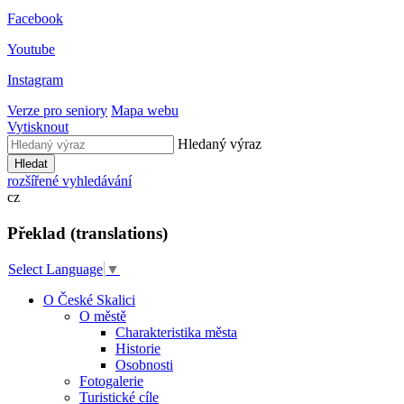
Facebook
Youtube
Instagram
Verze pro seniory
Mapa webu
Vytisknout
Hledaný výraz
Hledat
rozšířené vyhledávání
cz
Překlad (translations)
Select Language
▼
O České Skalici
O městě
Charakteristika města
Historie
Osobnosti
Fotogalerie
Turistické cíle