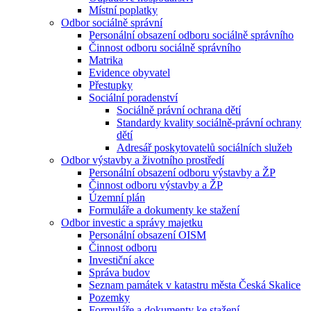
Místní poplatky
Odbor sociálně správní
Personální obsazení odboru sociálně správního
Činnost odboru sociálně správního
Matrika
Evidence obyvatel
Přestupky
Sociální poradenství
Sociálně právní ochrana dětí
Standardy kvality sociálně-právní ochrany
dětí
Adresář poskytovatelů sociálních služeb
Odbor výstavby a životního prostředí
Personální obsazení odboru výstavby a ŽP
Činnost odboru výstavby a ŽP
Územní plán
Formuláře a dokumenty ke stažení
Odbor investic a správy majetku
Personální obsazení OISM
Činnost odboru
Investiční akce
Správa budov
Seznam památek v katastru města Česká Skalice
Pozemky
Formuláře a dokumenty ke stažení