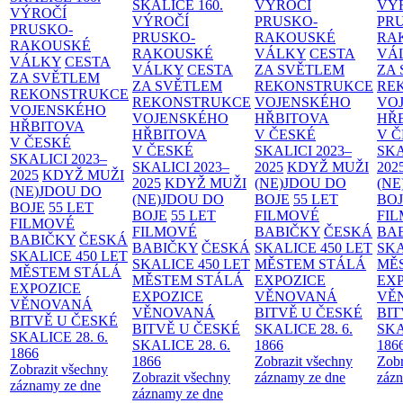
SKALICE
160.
VÝROČÍ
VÝ
VÝROČÍ
VÝROČÍ
PRUSKO-
PR
PRUSKO-
PRUSKO-
RAKOUSKÉ
RA
RAKOUSKÉ
RAKOUSKÉ
VÁLKY
CESTA
VÁ
VÁLKY
CESTA
VÁLKY
CESTA
ZA SVĚTLEM
ZA
ZA SVĚTLEM
ZA SVĚTLEM
REKONSTRUKCE
RE
REKONSTRUKCE
REKONSTRUKCE
VOJENSKÉHO
VO
VOJENSKÉHO
VOJENSKÉHO
HŘBITOVA
HŘ
HŘBITOVA
HŘBITOVA
V ČESKÉ
V 
V ČESKÉ
V ČESKÉ
SKALICI 2023–
SKA
SKALICI 2023–
SKALICI 2023–
2025
KDYŽ MUŽI
202
2025
KDYŽ MUŽI
2025
KDYŽ MUŽI
(NE)JDOU DO
(NE
(NE)JDOU DO
(NE)JDOU DO
BOJE
55 LET
BO
BOJE
55 LET
BOJE
55 LET
FILMOVÉ
FI
FILMOVÉ
FILMOVÉ
BABIČKY
ČESKÁ
BA
BABIČKY
ČESKÁ
BABIČKY
ČESKÁ
SKALICE 450 LET
SKA
SKALICE 450 LET
SKALICE 450 LET
MĚSTEM
STÁLÁ
MĚ
MĚSTEM
STÁLÁ
MĚSTEM
STÁLÁ
EXPOZICE
EX
EXPOZICE
EXPOZICE
VĚNOVANÁ
VĚ
VĚNOVANÁ
VĚNOVANÁ
BITVĚ U ČESKÉ
BIT
BITVĚ U ČESKÉ
BITVĚ U ČESKÉ
SKALICE 28. 6.
SKA
SKALICE 28. 6.
SKALICE 28. 6.
1866
186
1866
1866
Zobrazit všechny
Zobr
Zobrazit všechny
Zobrazit všechny
záznamy ze dne
zázn
záznamy ze dne
záznamy ze dne