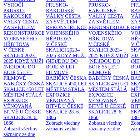
VÝROČÍ
PRUSKO-
PRUSKO-
PR
PRUSKO-
RAKOUSKÉ
RAKOUSKÉ
RA
RAKOUSKÉ
VÁLKY
CESTA
VÁLKY
CESTA
VÁ
VÁLKY
CESTA
ZA SVĚTLEM
ZA SVĚTLEM
ZA
ZA SVĚTLEM
REKONSTRUKCE
REKONSTRUKCE
RE
REKONSTRUKCE
VOJENSKÉHO
VOJENSKÉHO
VO
VOJENSKÉHO
HŘBITOVA
HŘBITOVA
HŘ
HŘBITOVA
V ČESKÉ
V ČESKÉ
V 
V ČESKÉ
SKALICI 2023–
SKALICI 2023–
SKA
SKALICI 2023–
2025
KDYŽ MUŽI
2025
KDYŽ MUŽI
202
2025
KDYŽ MUŽI
(NE)JDOU DO
(NE)JDOU DO
(NE
(NE)JDOU DO
BOJE
55 LET
BOJE
55 LET
BO
BOJE
55 LET
FILMOVÉ
FILMOVÉ
FI
FILMOVÉ
BABIČKY
ČESKÁ
BABIČKY
ČESKÁ
BA
BABIČKY
ČESKÁ
SKALICE 450 LET
SKALICE 450 LET
SKA
SKALICE 450 LET
MĚSTEM
STÁLÁ
MĚSTEM
STÁLÁ
MĚ
MĚSTEM
STÁLÁ
EXPOZICE
EXPOZICE
EX
EXPOZICE
VĚNOVANÁ
VĚNOVANÁ
VĚ
VĚNOVANÁ
BITVĚ U ČESKÉ
BITVĚ U ČESKÉ
BIT
BITVĚ U ČESKÉ
SKALICE 28. 6.
SKALICE 28. 6.
SKA
SKALICE 28. 6.
1866
1866
186
1866
Zobrazit všechny
Zobrazit všechny
Zobr
Zobrazit všechny
záznamy ze dne
záznamy ze dne
zázn
záznamy ze dne