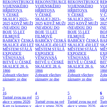
REKONSTRUKCE
REKONSTRUKCE
REKONSTRUKCE
RE
VOJENSKÉHO
VOJENSKÉHO
VOJENSKÉHO
VO
HŘBITOVA
HŘBITOVA
HŘBITOVA
HŘ
V ČESKÉ
V ČESKÉ
V ČESKÉ
V 
SKALICI 2023–
SKALICI 2023–
SKALICI 2023–
SKA
2025
KDYŽ MUŽI
2025
KDYŽ MUŽI
2025
KDYŽ MUŽI
202
(NE)JDOU DO
(NE)JDOU DO
(NE)JDOU DO
(NE
BOJE
55 LET
BOJE
55 LET
BOJE
55 LET
BO
FILMOVÉ
FILMOVÉ
FILMOVÉ
FI
BABIČKY
ČESKÁ
BABIČKY
ČESKÁ
BABIČKY
ČESKÁ
BA
SKALICE 450 LET
SKALICE 450 LET
SKALICE 450 LET
SKA
MĚSTEM
STÁLÁ
MĚSTEM
STÁLÁ
MĚSTEM
STÁLÁ
MĚ
EXPOZICE
EXPOZICE
EXPOZICE
EX
VĚNOVANÁ
VĚNOVANÁ
VĚNOVANÁ
VĚ
BITVĚ U ČESKÉ
BITVĚ U ČESKÉ
BITVĚ U ČESKÉ
BIT
SKALICE 28. 6.
SKALICE 28. 6.
SKALICE 28. 6.
SKA
1866
1866
1866
186
Zobrazit všechny
Zobrazit všechny
Zobrazit všechny
Zobr
záznamy ze dne
záznamy ze dne
záznamy ze dne
zázn
3
16
4
5
6
Turisté zvou na své
15
15
15
akce v srpnu 2026
Turisté zvou na své
Turisté zvou na své
Turi
Kam za kopanou v
akce v srpnu 2026
akce v srpnu 2026
akce