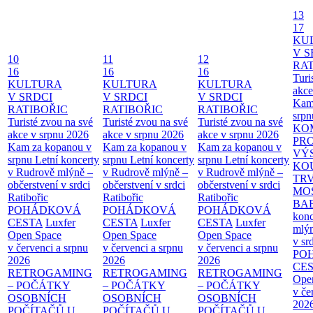
13
17
KU
V S
10
11
12
RAT
16
16
16
Turi
KULTURA
KULTURA
KULTURA
akce
V SRDCI
V SRDCI
V SRDCI
Kam
RATIBOŘIC
RATIBOŘIC
RATIBOŘIC
srpn
Turisté zvou na své
Turisté zvou na své
Turisté zvou na své
KO
akce v srpnu 2026
akce v srpnu 2026
akce v srpnu 2026
PR
Kam za kopanou v
Kam za kopanou v
Kam za kopanou v
VÝ
srpnu
Letní koncerty
srpnu
Letní koncerty
srpnu
Letní koncerty
KO
v Rudrově mlýně –
v Rudrově mlýně –
v Rudrově mlýně –
TR
občerstvení v srdci
občerstvení v srdci
občerstvení v srdci
MO
Ratibořic
Ratibořic
Ratibořic
BA
POHÁDKOVÁ
POHÁDKOVÁ
POHÁDKOVÁ
konc
CESTA
Luxfer
CESTA
Luxfer
CESTA
Luxfer
mlýn
Open Space
Open Space
Open Space
v sr
v červenci a srpnu
v červenci a srpnu
v červenci a srpnu
PO
2026
2026
2026
CE
RETROGAMING
RETROGAMING
RETROGAMING
Ope
– POČÁTKY
– POČÁTKY
– POČÁTKY
v če
OSOBNÍCH
OSOBNÍCH
OSOBNÍCH
202
POČÍTAČŮ U
POČÍTAČŮ U
POČÍTAČŮ U