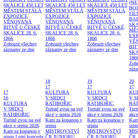
(NE
SKALICE 450 LET
SKALICE 450 LET
SKALICE 450 LET
BO
MĚSTEM
STÁLÁ
MĚSTEM
STÁLÁ
MĚSTEM
STÁLÁ
FI
EXPOZICE
EXPOZICE
EXPOZICE
BA
VĚNOVANÁ
VĚNOVANÁ
VĚNOVANÁ
SKA
BITVĚ U ČESKÉ
BITVĚ U ČESKÉ
BITVĚ U ČESKÉ
MĚ
SKALICE 28. 6.
SKALICE 28. 6.
SKALICE 28. 6.
EX
1866
1866
1866
VĚ
Zobrazit všechny
Zobrazit všechny
Zobrazit všechny
BIT
záznamy ze dne
záznamy ze dne
záznamy ze dne
SKA
186
Zobr
zázn
18
19
20
17
17
17
17
KULTURA
KULTURA
KU
16
V SRDCI
V SRDCI
V S
KULTURA
RATIBOŘIC
RATIBOŘIC
RAT
V SRDCI
Turisté zvou na své
Turisté zvou na své
Turi
RATIBOŘIC
akce v srpnu 2026
akce v srpnu 2026
akce
Turisté zvou na své
Kam za kopanou v
Kam za kopanou v
Kam
akce v srpnu 2026
srpnu
srpnu
srpn
Kam za kopanou v
MISTROVSTVÍ
MISTROVSTVÍ
MI
srpnu
Letní koncerty
ČR JUNIORŮ
ČR JUNIORŮ
ČR 