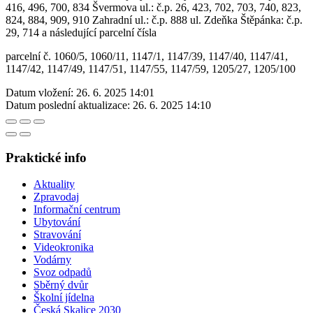
416, 496, 700, 834 Švermova ul.: č.p. 26, 423, 702, 703, 740, 823,
824, 884, 909, 910 Zahradní ul.: č.p. 888 ul. Zdeňka Štěpánka: č.p.
29, 714 a následující parcelní čísla
parcelní č. 1060/5, 1060/11, 1147/1, 1147/39, 1147/40, 1147/41,
1147/42, 1147/49, 1147/51, 1147/55, 1147/59, 1205/27, 1205/100
Datum vložení:
26. 6. 2025 14:01
Datum poslední aktualizace:
26. 6. 2025 14:10
Praktické info
Aktuality
Zpravodaj
Informační centrum
Ubytování
Stravování
Videokronika
Vodárny
Svoz odpadů
Sběrný dvůr
Školní jídelna
Česká Skalice 2030