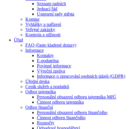
Seznam radních
Jednací řád
Usnesení rady města
Komise
Vyhlášky a nařízení
Veřejné zakázky
Kontrola a stížnosti
Úřad
FAQ (často kladené dotazy)
Informace
Kontakty
E-podatelna
Povinné informace
Výroční zpráva
Informace o zpracování osobních údajů (GDPR)
Úřední deska
Ceník služeb a poplatků
Odbor tajemníka
Personální obsazení odboru tajemníka MěÚ
Činnost odboru tajemníka
Odbor finanční
Personální obsazení odboru finančního
Činnost odboru finančního
Rozpočty
Odpadové hospodářství