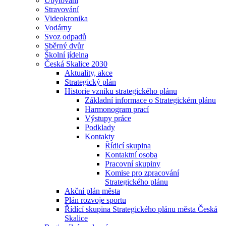
Ubytování
Stravování
Videokronika
Vodárny
Svoz odpadů
Sběrný dvůr
Školní jídelna
Česká Skalice 2030
Aktuality, akce
Strategický plán
Historie vzniku strategického plánu
Základní informace o Strategickém plánu
Harmonogram prací
Výstupy práce
Podklady
Kontakty
Řídicí skupina
Kontaktní osoba
Pracovní skupiny
Komise pro zpracování
Strategického plánu
Akční plán města
Plán rozvoje sportu
Řídící skupina Strategického plánu města Česká
Skalice