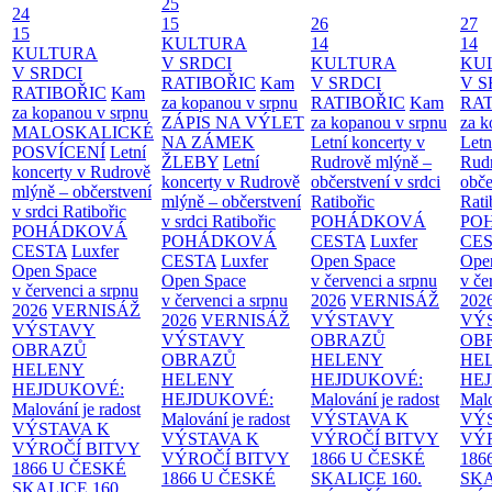
25
24
15
26
27
15
KULTURA
14
14
KULTURA
V SRDCI
KULTURA
KU
V SRDCI
RATIBOŘIC
Kam
V SRDCI
V S
RATIBOŘIC
Kam
za kopanou v srpnu
RATIBOŘIC
Kam
RAT
za kopanou v srpnu
ZÁPIS NA VÝLET
za kopanou v srpnu
za k
MALOSKALICKÉ
NA ZÁMEK
Letní koncerty v
Letn
POSVÍCENÍ
Letní
ŽLEBY
Letní
Rudrově mlýně –
Rud
koncerty v Rudrově
koncerty v Rudrově
občerstvení v srdci
obče
mlýně – občerstvení
mlýně – občerstvení
Ratibořic
Rati
v srdci Ratibořic
v srdci Ratibořic
POHÁDKOVÁ
PO
POHÁDKOVÁ
POHÁDKOVÁ
CESTA
Luxfer
CE
CESTA
Luxfer
CESTA
Luxfer
Open Space
Ope
Open Space
Open Space
v červenci a srpnu
v če
v červenci a srpnu
v červenci a srpnu
2026
VERNISÁŽ
202
2026
VERNISÁŽ
2026
VERNISÁŽ
VÝSTAVY
VÝ
VÝSTAVY
VÝSTAVY
OBRAZŮ
OB
OBRAZŮ
OBRAZŮ
HELENY
HE
HELENY
HELENY
HEJDUKOVÉ:
HE
HEJDUKOVÉ:
HEJDUKOVÉ:
Malování je radost
Malo
Malování je radost
Malování je radost
VÝSTAVA K
VÝ
VÝSTAVA K
VÝSTAVA K
VÝROČÍ BITVY
VÝ
VÝROČÍ BITVY
VÝROČÍ BITVY
1866 U ČESKÉ
186
1866 U ČESKÉ
1866 U ČESKÉ
SKALICE
160.
SK
SKALICE
160.