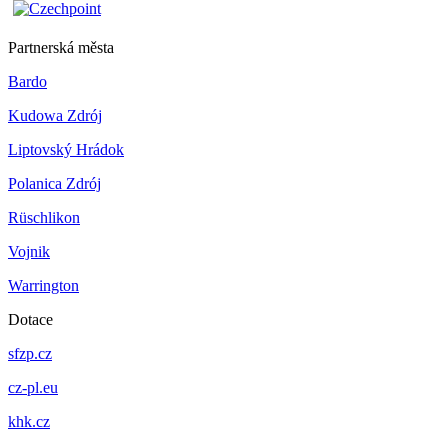
Partnerská města
Bardo
Kudowa Zdrój
Liptovský Hrádok
Polanica Zdrój
Rüschlikon
Vojnik
Warrington
Dotace
sfzp.cz
cz-pl.eu
khk.cz