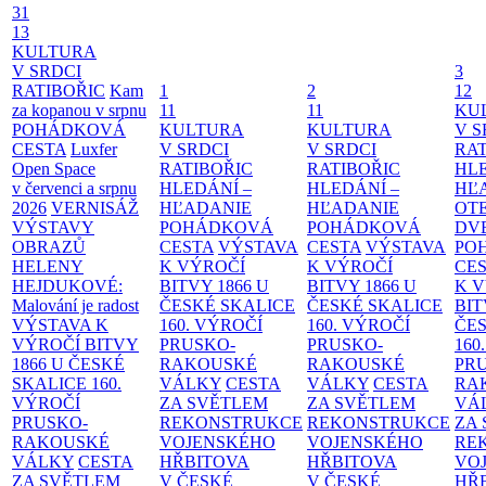
31
13
KULTURA
V SRDCI
3
RATIBOŘIC
Kam
1
2
12
za kopanou v srpnu
11
11
KU
POHÁDKOVÁ
KULTURA
KULTURA
V S
CESTA
Luxfer
V SRDCI
V SRDCI
RAT
Open Space
RATIBOŘIC
RATIBOŘIC
HLE
v červenci a srpnu
HLEDÁNÍ –
HLEDÁNÍ –
HĽ
2026
VERNISÁŽ
HĽADANIE
HĽADANIE
OT
VÝSTAVY
POHÁDKOVÁ
POHÁDKOVÁ
DV
OBRAZŮ
CESTA
VÝSTAVA
CESTA
VÝSTAVA
PO
HELENY
K VÝROČÍ
K VÝROČÍ
CE
HEJDUKOVÉ:
BITVY 1866 U
BITVY 1866 U
K 
Malování je radost
ČESKÉ SKALICE
ČESKÉ SKALICE
BIT
VÝSTAVA K
160. VÝROČÍ
160. VÝROČÍ
ČES
VÝROČÍ BITVY
PRUSKO-
PRUSKO-
160
1866 U ČESKÉ
RAKOUSKÉ
RAKOUSKÉ
PR
SKALICE
160.
VÁLKY
CESTA
VÁLKY
CESTA
RA
VÝROČÍ
ZA SVĚTLEM
ZA SVĚTLEM
VÁ
PRUSKO-
REKONSTRUKCE
REKONSTRUKCE
ZA
RAKOUSKÉ
VOJENSKÉHO
VOJENSKÉHO
RE
VÁLKY
CESTA
HŘBITOVA
HŘBITOVA
VO
ZA SVĚTLEM
V ČESKÉ
V ČESKÉ
HŘ