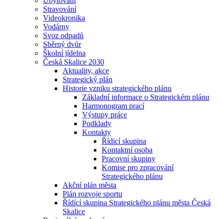
Ubytování
Stravování
Videokronika
Vodárny
Svoz odpadů
Sběrný dvůr
Školní jídelna
Česká Skalice 2030
Aktuality, akce
Strategický plán
Historie vzniku strategického plánu
Základní informace o Strategickém plánu
Harmonogram prací
Výstupy práce
Podklady
Kontakty
Řídicí skupina
Kontaktní osoba
Pracovní skupiny
Komise pro zpracování
Strategického plánu
Akční plán města
Plán rozvoje sportu
Řídící skupina Strategického plánu města Česká
Skalice