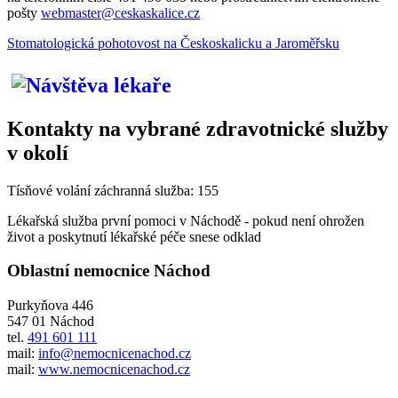
pošty
webmaster@ceskaskalice.cz
Stomatologická pohotovost na Českoskalicku a Jaroměřsku
Kontakty na vybrané zdravotnické služby
v okolí
Tísňové volání záchranná služba: 155
Lékařská služba první pomoci v Náchodě - pokud není ohrožen
život a poskytnutí lékařské péče snese odklad
Oblastní nemocnice Náchod
Purkyňova 446
547 01 Náchod
tel.
491 60­1 111
mail:
info@nemocnicenachod.cz
mail:
www.nemocnicenachod.cz