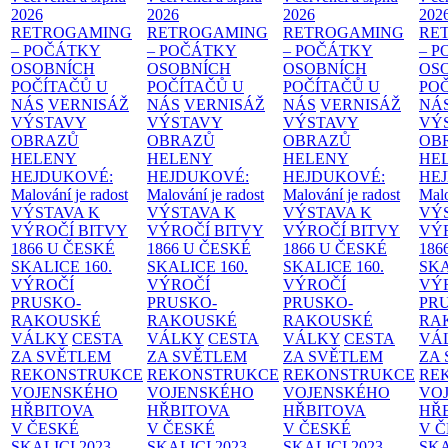
2026
2026
2026
202
RETROGAMING
RETROGAMING
RETROGAMING
RE
– POČÁTKY
– POČÁTKY
– POČÁTKY
– 
OSOBNÍCH
OSOBNÍCH
OSOBNÍCH
OS
POČÍTAČŮ U
POČÍTAČŮ U
POČÍTAČŮ U
PO
NÁS
VERNISÁŽ
NÁS
VERNISÁŽ
NÁS
VERNISÁŽ
NÁ
VÝSTAVY
VÝSTAVY
VÝSTAVY
VÝ
OBRAZŮ
OBRAZŮ
OBRAZŮ
OB
HELENY
HELENY
HELENY
HE
HEJDUKOVÉ:
HEJDUKOVÉ:
HEJDUKOVÉ:
HE
Malování je radost
Malování je radost
Malování je radost
Malo
VÝSTAVA K
VÝSTAVA K
VÝSTAVA K
VÝ
VÝROČÍ BITVY
VÝROČÍ BITVY
VÝROČÍ BITVY
VÝ
1866 U ČESKÉ
1866 U ČESKÉ
1866 U ČESKÉ
186
SKALICE
160.
SKALICE
160.
SKALICE
160.
SK
VÝROČÍ
VÝROČÍ
VÝROČÍ
VÝ
PRUSKO-
PRUSKO-
PRUSKO-
PR
RAKOUSKÉ
RAKOUSKÉ
RAKOUSKÉ
RA
VÁLKY
CESTA
VÁLKY
CESTA
VÁLKY
CESTA
VÁ
ZA SVĚTLEM
ZA SVĚTLEM
ZA SVĚTLEM
ZA
REKONSTRUKCE
REKONSTRUKCE
REKONSTRUKCE
RE
VOJENSKÉHO
VOJENSKÉHO
VOJENSKÉHO
VO
HŘBITOVA
HŘBITOVA
HŘBITOVA
HŘ
V ČESKÉ
V ČESKÉ
V ČESKÉ
V 
SKALICI 2023–
SKALICI 2023–
SKALICI 2023–
SKA