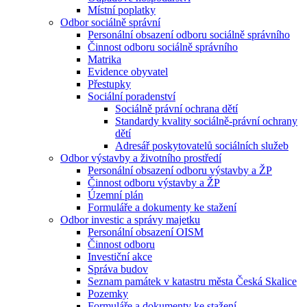
Místní poplatky
Odbor sociálně správní
Personální obsazení odboru sociálně správního
Činnost odboru sociálně správního
Matrika
Evidence obyvatel
Přestupky
Sociální poradenství
Sociálně právní ochrana dětí
Standardy kvality sociálně-právní ochrany
dětí
Adresář poskytovatelů sociálních služeb
Odbor výstavby a životního prostředí
Personální obsazení odboru výstavby a ŽP
Činnost odboru výstavby a ŽP
Územní plán
Formuláře a dokumenty ke stažení
Odbor investic a správy majetku
Personální obsazení OISM
Činnost odboru
Investiční akce
Správa budov
Seznam památek v katastru města Česká Skalice
Pozemky
Formuláře a dokumenty ke stažení