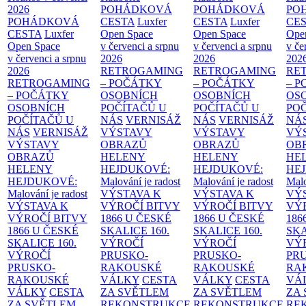
2026
POHÁDKOVÁ
POHÁDKOVÁ
PO
POHÁDKOVÁ
CESTA
Luxfer
CESTA
Luxfer
CE
CESTA
Luxfer
Open Space
Open Space
Ope
Open Space
v červenci a srpnu
v červenci a srpnu
v če
v červenci a srpnu
2026
2026
202
2026
RETROGAMING
RETROGAMING
RE
RETROGAMING
– POČÁTKY
– POČÁTKY
– 
– POČÁTKY
OSOBNÍCH
OSOBNÍCH
OS
OSOBNÍCH
POČÍTAČŮ U
POČÍTAČŮ U
PO
POČÍTAČŮ U
NÁS
VERNISÁŽ
NÁS
VERNISÁŽ
NÁ
NÁS
VERNISÁŽ
VÝSTAVY
VÝSTAVY
VÝ
VÝSTAVY
OBRAZŮ
OBRAZŮ
OB
OBRAZŮ
HELENY
HELENY
HE
HELENY
HEJDUKOVÉ:
HEJDUKOVÉ:
HE
HEJDUKOVÉ:
Malování je radost
Malování je radost
Malo
Malování je radost
VÝSTAVA K
VÝSTAVA K
VÝ
VÝSTAVA K
VÝROČÍ BITVY
VÝROČÍ BITVY
VÝ
VÝROČÍ BITVY
1866 U ČESKÉ
1866 U ČESKÉ
186
1866 U ČESKÉ
SKALICE
160.
SKALICE
160.
SK
SKALICE
160.
VÝROČÍ
VÝROČÍ
VÝ
VÝROČÍ
PRUSKO-
PRUSKO-
PR
PRUSKO-
RAKOUSKÉ
RAKOUSKÉ
RA
RAKOUSKÉ
VÁLKY
CESTA
VÁLKY
CESTA
VÁ
VÁLKY
CESTA
ZA SVĚTLEM
ZA SVĚTLEM
ZA
ZA SVĚTLEM
REKONSTRUKCE
REKONSTRUKCE
RE