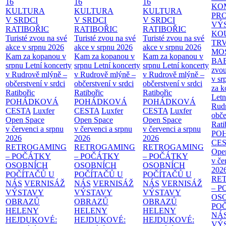
16
16
16
KO
KULTURA
KULTURA
KULTURA
PR
V SRDCI
V SRDCI
V SRDCI
VÝ
RATIBOŘIC
RATIBOŘIC
RATIBOŘIC
KO
Turisté zvou na své
Turisté zvou na své
Turisté zvou na své
TR
akce v srpnu 2026
akce v srpnu 2026
akce v srpnu 2026
MO
Kam za kopanou v
Kam za kopanou v
Kam za kopanou v
BA
srpnu
Letní koncerty
srpnu
Letní koncerty
srpnu
Letní koncerty
zvou
v Rudrově mlýně –
v Rudrově mlýně –
v Rudrově mlýně –
v sr
občerstvení v srdci
občerstvení v srdci
občerstvení v srdci
za k
Ratibořic
Ratibořic
Ratibořic
Letn
POHÁDKOVÁ
POHÁDKOVÁ
POHÁDKOVÁ
Rud
CESTA
Luxfer
CESTA
Luxfer
CESTA
Luxfer
obče
Open Space
Open Space
Open Space
Rati
v červenci a srpnu
v červenci a srpnu
v červenci a srpnu
PO
2026
2026
2026
CE
RETROGAMING
RETROGAMING
RETROGAMING
Ope
– POČÁTKY
– POČÁTKY
– POČÁTKY
v če
OSOBNÍCH
OSOBNÍCH
OSOBNÍCH
202
POČÍTAČŮ U
POČÍTAČŮ U
POČÍTAČŮ U
RE
NÁS
VERNISÁŽ
NÁS
VERNISÁŽ
NÁS
VERNISÁŽ
– 
VÝSTAVY
VÝSTAVY
VÝSTAVY
OS
OBRAZŮ
OBRAZŮ
OBRAZŮ
PO
HELENY
HELENY
HELENY
NÁ
HEJDUKOVÉ:
HEJDUKOVÉ:
HEJDUKOVÉ:
VÝ