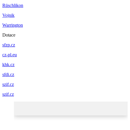
Rüschlikon
Vojnik
Warrington
Dotace
sfzp.cz
cz-pl.eu
khk.cz
sfdi.cz
szif.cz
szif.cz