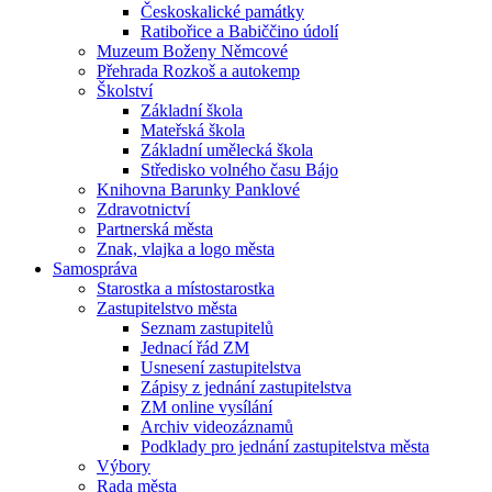
Českoskalické památky
Ratibořice a Babiččino údolí
Muzeum Boženy Němcové
Přehrada Rozkoš a autokemp
Školství
Základní škola
Mateřská škola
Základní umělecká škola
Středisko volného času Bájo
Knihovna Barunky Panklové
Zdravotnictví
Partnerská města
Znak, vlajka a logo města
Samospráva
Starostka a místostarostka
Zastupitelstvo města
Seznam zastupitelů
Jednací řád ZM
Usnesení zastupitelstva
Zápisy z jednání zastupitelstva
ZM online vysílání
Archiv videozáznamů
Podklady pro jednání zastupitelstva města
Výbory
Rada města