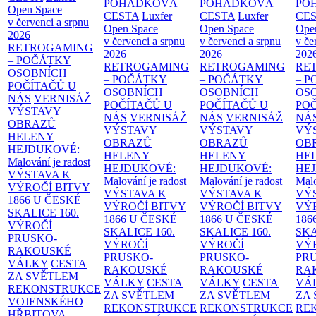
POHÁDKOVÁ
POHÁDKOVÁ
PO
Open Space
CESTA
Luxfer
CESTA
Luxfer
CE
v červenci a srpnu
Open Space
Open Space
Ope
2026
v červenci a srpnu
v červenci a srpnu
v če
RETROGAMING
2026
2026
202
– POČÁTKY
RETROGAMING
RETROGAMING
RE
OSOBNÍCH
– POČÁTKY
– POČÁTKY
– 
POČÍTAČŮ U
OSOBNÍCH
OSOBNÍCH
OS
NÁS
VERNISÁŽ
POČÍTAČŮ U
POČÍTAČŮ U
PO
VÝSTAVY
NÁS
VERNISÁŽ
NÁS
VERNISÁŽ
NÁ
OBRAZŮ
VÝSTAVY
VÝSTAVY
VÝ
HELENY
OBRAZŮ
OBRAZŮ
OB
HEJDUKOVÉ:
HELENY
HELENY
HE
Malování je radost
HEJDUKOVÉ:
HEJDUKOVÉ:
HE
VÝSTAVA K
Malování je radost
Malování je radost
Malo
VÝROČÍ BITVY
VÝSTAVA K
VÝSTAVA K
VÝ
1866 U ČESKÉ
VÝROČÍ BITVY
VÝROČÍ BITVY
VÝ
SKALICE
160.
1866 U ČESKÉ
1866 U ČESKÉ
186
VÝROČÍ
SKALICE
160.
SKALICE
160.
SK
PRUSKO-
VÝROČÍ
VÝROČÍ
VÝ
RAKOUSKÉ
PRUSKO-
PRUSKO-
PR
VÁLKY
CESTA
RAKOUSKÉ
RAKOUSKÉ
RA
ZA SVĚTLEM
VÁLKY
CESTA
VÁLKY
CESTA
VÁ
REKONSTRUKCE
ZA SVĚTLEM
ZA SVĚTLEM
ZA
VOJENSKÉHO
REKONSTRUKCE
REKONSTRUKCE
RE
HŘBITOVA