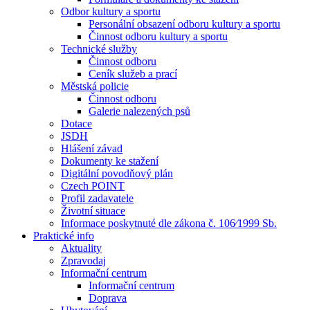
Odbor kultury a sportu
Personální obsazení odboru kultury a sportu
Činnost odboru kultury a sportu
Technické služby
Činnost odboru
Ceník služeb a prací
Městská policie
Činnost odboru
Galerie nalezených psů
Dotace
JSDH
Hlášení závad
Dokumenty ke stažení
Digitální povodňový plán
Czech POINT
Profil zadavatele
Životní situace
Informace poskytnuté dle zákona č. 106⁄1999 Sb.
Praktické info
Aktuality
Zpravodaj
Informační centrum
Informační centrum
Doprava