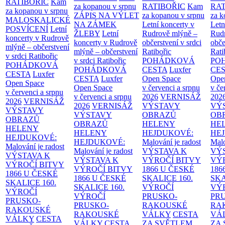
RATIBOŘIC
Kam
za kopanou v srpnu
RATIBOŘIC
Kam
RAT
za kopanou v srpnu
ZÁPIS NA VÝLET
za kopanou v srpnu
za k
MALOSKALICKÉ
NA ZÁMEK
Letní koncerty v
Letn
POSVÍCENÍ
Letní
ŽLEBY
Letní
Rudrově mlýně –
Rud
koncerty v Rudrově
koncerty v Rudrově
občerstvení v srdci
obče
mlýně – občerstvení
mlýně – občerstvení
Ratibořic
Rati
v srdci Ratibořic
v srdci Ratibořic
POHÁDKOVÁ
PO
POHÁDKOVÁ
POHÁDKOVÁ
CESTA
Luxfer
CE
CESTA
Luxfer
CESTA
Luxfer
Open Space
Ope
Open Space
Open Space
v červenci a srpnu
v če
v červenci a srpnu
v červenci a srpnu
2026
VERNISÁŽ
202
2026
VERNISÁŽ
2026
VERNISÁŽ
VÝSTAVY
VÝ
VÝSTAVY
VÝSTAVY
OBRAZŮ
OB
OBRAZŮ
OBRAZŮ
HELENY
HE
HELENY
HELENY
HEJDUKOVÉ:
HE
HEJDUKOVÉ:
HEJDUKOVÉ:
Malování je radost
Malo
Malování je radost
Malování je radost
VÝSTAVA K
VÝ
VÝSTAVA K
VÝSTAVA K
VÝROČÍ BITVY
VÝ
VÝROČÍ BITVY
VÝROČÍ BITVY
1866 U ČESKÉ
186
1866 U ČESKÉ
1866 U ČESKÉ
SKALICE
160.
SK
SKALICE
160.
SKALICE
160.
VÝROČÍ
VÝ
VÝROČÍ
VÝROČÍ
PRUSKO-
PR
PRUSKO-
PRUSKO-
RAKOUSKÉ
RA
RAKOUSKÉ
RAKOUSKÉ
VÁLKY
CESTA
VÁ
VÁLKY
CESTA
VÁLKY
CESTA
ZA SVĚTLEM
ZA