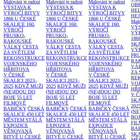
Malování je radost
Malování je radost
Malování je radost
OB
VÝSTAVA K
VÝSTAVA K
VÝSTAVA K
HE
VÝROČÍ BITVY
VÝROČÍ BITVY
VÝROČÍ BITVY
HE
1866 U ČESKÉ
1866 U ČESKÉ
1866 U ČESKÉ
Malo
SKALICE
160.
SKALICE
160.
SKALICE
160.
VÝ
VÝROČÍ
VÝROČÍ
VÝROČÍ
VÝ
PRUSKO-
PRUSKO-
PRUSKO-
186
RAKOUSKÉ
RAKOUSKÉ
RAKOUSKÉ
SK
VÁLKY
CESTA
VÁLKY
CESTA
VÁLKY
CESTA
VÝ
ZA SVĚTLEM
ZA SVĚTLEM
ZA SVĚTLEM
PR
REKONSTRUKCE
REKONSTRUKCE
REKONSTRUKCE
RA
VOJENSKÉHO
VOJENSKÉHO
VOJENSKÉHO
VÁ
HŘBITOVA
HŘBITOVA
HŘBITOVA
ZA
V ČESKÉ
V ČESKÉ
V ČESKÉ
RE
SKALICI 2023–
SKALICI 2023–
SKALICI 2023–
VO
2025
KDYŽ MUŽI
2025
KDYŽ MUŽI
2025
KDYŽ MUŽI
HŘ
(NE)JDOU DO
(NE)JDOU DO
(NE)JDOU DO
V 
BOJE
55 LET
BOJE
55 LET
BOJE
55 LET
SKA
FILMOVÉ
FILMOVÉ
FILMOVÉ
202
BABIČKY
ČESKÁ
BABIČKY
ČESKÁ
BABIČKY
ČESKÁ
(NE
SKALICE 450 LET
SKALICE 450 LET
SKALICE 450 LET
BO
MĚSTEM
STÁLÁ
MĚSTEM
STÁLÁ
MĚSTEM
STÁLÁ
FI
EXPOZICE
EXPOZICE
EXPOZICE
BA
VĚNOVANÁ
VĚNOVANÁ
VĚNOVANÁ
SKA
BITVĚ U ČESKÉ
BITVĚ U ČESKÉ
BITVĚ U ČESKÉ
MĚ