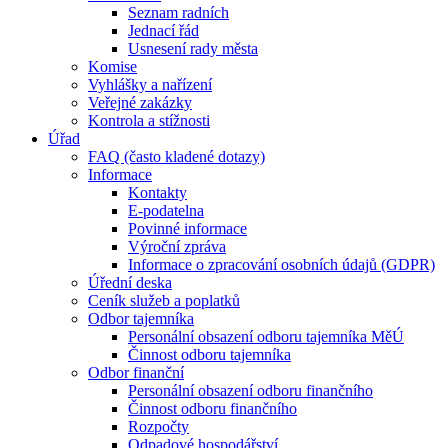
Seznam radních
Jednací řád
Usnesení rady města
Komise
Vyhlášky a nařízení
Veřejné zakázky
Kontrola a stížnosti
Úřad
FAQ (často kladené dotazy)
Informace
Kontakty
E-podatelna
Povinné informace
Výroční zpráva
Informace o zpracování osobních údajů (GDPR)
Úřední deska
Ceník služeb a poplatků
Odbor tajemníka
Personální obsazení odboru tajemníka MěÚ
Činnost odboru tajemníka
Odbor finanční
Personální obsazení odboru finančního
Činnost odboru finančního
Rozpočty
Odpadové hospodářství