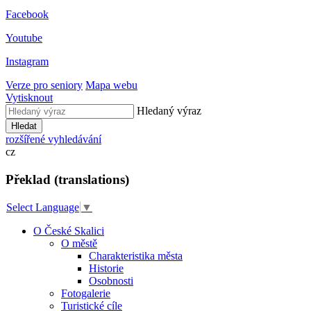
Facebook
Youtube
Instagram
Verze pro seniory
Mapa webu
Vytisknout
Hledaný výraz
Hledat
rozšířené vyhledávání
cz
Překlad (translations)
Select Language
▼
O České Skalici
O městě
Charakteristika města
Historie
Osobnosti
Fotogalerie
Turistické cíle