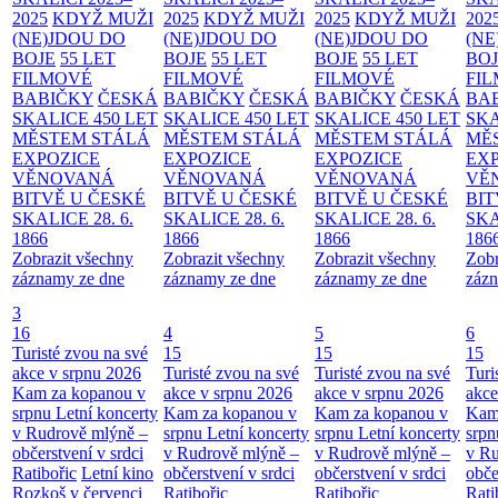
2025
KDYŽ MUŽI
2025
KDYŽ MUŽI
2025
KDYŽ MUŽI
202
(NE)JDOU DO
(NE)JDOU DO
(NE)JDOU DO
(NE
BOJE
55 LET
BOJE
55 LET
BOJE
55 LET
BO
FILMOVÉ
FILMOVÉ
FILMOVÉ
FI
BABIČKY
ČESKÁ
BABIČKY
ČESKÁ
BABIČKY
ČESKÁ
BA
SKALICE 450 LET
SKALICE 450 LET
SKALICE 450 LET
SKA
MĚSTEM
STÁLÁ
MĚSTEM
STÁLÁ
MĚSTEM
STÁLÁ
MĚ
EXPOZICE
EXPOZICE
EXPOZICE
EX
VĚNOVANÁ
VĚNOVANÁ
VĚNOVANÁ
VĚ
BITVĚ U ČESKÉ
BITVĚ U ČESKÉ
BITVĚ U ČESKÉ
BIT
SKALICE 28. 6.
SKALICE 28. 6.
SKALICE 28. 6.
SKA
1866
1866
1866
186
Zobrazit všechny
Zobrazit všechny
Zobrazit všechny
Zobr
záznamy ze dne
záznamy ze dne
záznamy ze dne
zázn
3
16
4
5
6
Turisté zvou na své
15
15
15
akce v srpnu 2026
Turisté zvou na své
Turisté zvou na své
Turi
Kam za kopanou v
akce v srpnu 2026
akce v srpnu 2026
akce
srpnu
Letní koncerty
Kam za kopanou v
Kam za kopanou v
Kam
v Rudrově mlýně –
srpnu
Letní koncerty
srpnu
Letní koncerty
srp
občerstvení v srdci
v Rudrově mlýně –
v Rudrově mlýně –
v Ru
Ratibořic
Letní kino
občerstvení v srdci
občerstvení v srdci
obče
Rozkoš v červenci
Ratibořic
Ratibořic
Rati