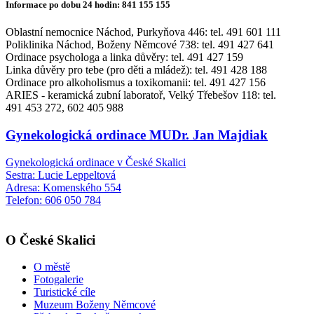
Informace po dobu 24 hodin: 841 155 155
Oblastní nemocnice Náchod, Purkyňova 446: tel. 491 601 111
Poliklinika Náchod, Boženy Němcové 738: tel. 491 427 641
Ordinace psychologa a linka důvěry: tel. 491 427 159
Linka důvěry pro tebe (pro děti a mládež): tel. 491 428 188
Ordinace pro alkoholismus a toxikomanii: tel. 491 427 156
ARIES - keramická zubní laboratoř, Velký Třebešov 118: tel.
491 453 272, 602 405 988
Gynekologická ordinace MUDr. Jan Majdiak
Gynekologická ordinace v České Skalici
Sestra: Lucie Leppeltová
Adresa: Komenského 554
Telefon: 606 050 784
O České Skalici
O městě
Fotogalerie
Turistické cíle
Muzeum Boženy Němcové