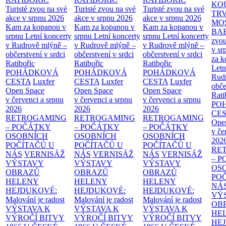
KO
Turisté zvou na své
Turisté zvou na své
Turisté zvou na své
TR
akce v srpnu 2026
akce v srpnu 2026
akce v srpnu 2026
MO
Kam za kopanou v
Kam za kopanou v
Kam za kopanou v
BA
srpnu
Letní koncerty
srpnu
Letní koncerty
srpnu
Letní koncerty
zvou
v Rudrově mlýně –
v Rudrově mlýně –
v Rudrově mlýně –
v sr
občerstvení v srdci
občerstvení v srdci
občerstvení v srdci
za k
Ratibořic
Ratibořic
Ratibořic
Letn
POHÁDKOVÁ
POHÁDKOVÁ
POHÁDKOVÁ
Rud
CESTA
Luxfer
CESTA
Luxfer
CESTA
Luxfer
obče
Open Space
Open Space
Open Space
Rati
v červenci a srpnu
v červenci a srpnu
v červenci a srpnu
PO
2026
2026
2026
CE
RETROGAMING
RETROGAMING
RETROGAMING
Ope
– POČÁTKY
– POČÁTKY
– POČÁTKY
v če
OSOBNÍCH
OSOBNÍCH
OSOBNÍCH
202
POČÍTAČŮ U
POČÍTAČŮ U
POČÍTAČŮ U
RE
NÁS
VERNISÁŽ
NÁS
VERNISÁŽ
NÁS
VERNISÁŽ
– 
VÝSTAVY
VÝSTAVY
VÝSTAVY
OS
OBRAZŮ
OBRAZŮ
OBRAZŮ
PO
HELENY
HELENY
HELENY
NÁ
HEJDUKOVÉ:
HEJDUKOVÉ:
HEJDUKOVÉ:
VÝ
Malování je radost
Malování je radost
Malování je radost
OB
VÝSTAVA K
VÝSTAVA K
VÝSTAVA K
HE
VÝROČÍ BITVY
VÝROČÍ BITVY
VÝROČÍ BITVY
HE