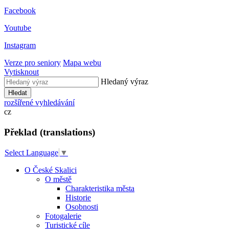
Facebook
Youtube
Instagram
Verze pro seniory
Mapa webu
Vytisknout
Hledaný výraz
Hledat
rozšířené vyhledávání
cz
Překlad (translations)
Select Language
▼
O České Skalici
O městě
Charakteristika města
Historie
Osobnosti
Fotogalerie
Turistické cíle