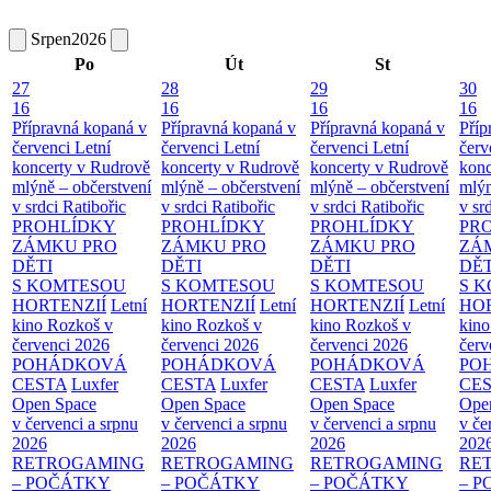
Srpen
2026
Po
Út
St
27
28
29
30
16
16
16
16
Přípravná kopaná v
Přípravná kopaná v
Přípravná kopaná v
Příp
červenci
Letní
červenci
Letní
červenci
Letní
červ
koncerty v Rudrově
koncerty v Rudrově
koncerty v Rudrově
konc
mlýně – občerstvení
mlýně – občerstvení
mlýně – občerstvení
mlýn
v srdci Ratibořic
v srdci Ratibořic
v srdci Ratibořic
v sr
PROHLÍDKY
PROHLÍDKY
PROHLÍDKY
PR
ZÁMKU PRO
ZÁMKU PRO
ZÁMKU PRO
ZÁ
DĚTI
DĚTI
DĚTI
DĚT
S KOMTESOU
S KOMTESOU
S KOMTESOU
S 
HORTENZIÍ
Letní
HORTENZIÍ
Letní
HORTENZIÍ
Letní
HOR
kino Rozkoš v
kino Rozkoš v
kino Rozkoš v
kino
červenci 2026
červenci 2026
červenci 2026
červ
POHÁDKOVÁ
POHÁDKOVÁ
POHÁDKOVÁ
PO
CESTA
Luxfer
CESTA
Luxfer
CESTA
Luxfer
CE
Open Space
Open Space
Open Space
Ope
v červenci a srpnu
v červenci a srpnu
v červenci a srpnu
v če
2026
2026
2026
202
RETROGAMING
RETROGAMING
RETROGAMING
RE
– POČÁTKY
– POČÁTKY
– POČÁTKY
– 