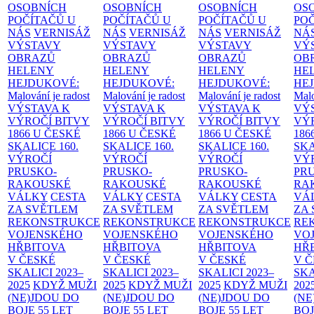
OSOBNÍCH
OSOBNÍCH
OSOBNÍCH
OS
POČÍTAČŮ U
POČÍTAČŮ U
POČÍTAČŮ U
PO
NÁS
VERNISÁŽ
NÁS
VERNISÁŽ
NÁS
VERNISÁŽ
NÁ
VÝSTAVY
VÝSTAVY
VÝSTAVY
VÝ
OBRAZŮ
OBRAZŮ
OBRAZŮ
OB
HELENY
HELENY
HELENY
HE
HEJDUKOVÉ:
HEJDUKOVÉ:
HEJDUKOVÉ:
HE
Malování je radost
Malování je radost
Malování je radost
Malo
VÝSTAVA K
VÝSTAVA K
VÝSTAVA K
VÝ
VÝROČÍ BITVY
VÝROČÍ BITVY
VÝROČÍ BITVY
VÝ
1866 U ČESKÉ
1866 U ČESKÉ
1866 U ČESKÉ
186
SKALICE
160.
SKALICE
160.
SKALICE
160.
SK
VÝROČÍ
VÝROČÍ
VÝROČÍ
VÝ
PRUSKO-
PRUSKO-
PRUSKO-
PR
RAKOUSKÉ
RAKOUSKÉ
RAKOUSKÉ
RA
VÁLKY
CESTA
VÁLKY
CESTA
VÁLKY
CESTA
VÁ
ZA SVĚTLEM
ZA SVĚTLEM
ZA SVĚTLEM
ZA
REKONSTRUKCE
REKONSTRUKCE
REKONSTRUKCE
RE
VOJENSKÉHO
VOJENSKÉHO
VOJENSKÉHO
VO
HŘBITOVA
HŘBITOVA
HŘBITOVA
HŘ
V ČESKÉ
V ČESKÉ
V ČESKÉ
V 
SKALICI 2023–
SKALICI 2023–
SKALICI 2023–
SKA
2025
KDYŽ MUŽI
2025
KDYŽ MUŽI
2025
KDYŽ MUŽI
202
(NE)JDOU DO
(NE)JDOU DO
(NE)JDOU DO
(NE
BOJE
55 LET
BOJE
55 LET
BOJE
55 LET
BO