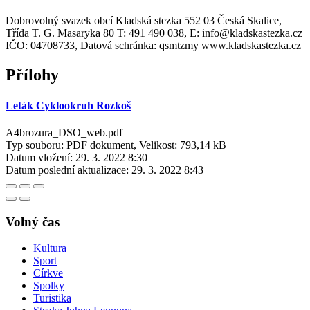
Dobrovolný svazek obcí Kladská stezka 552 03 Česká Skalice,
Třída T. G. Masaryka 80 T: 491 490 038, E: info@kladskastezka.cz
IČO: 04708733, Datová schránka: qsmtzmy www.kladskastezka.cz
Přílohy
Leták Cyklookruh Rozkoš
A4brozura_DSO_web.pdf
Typ souboru: PDF dokument, Velikost: 793,14 kB
Datum vložení:
29. 3. 2022 8:30
Datum poslední aktualizace:
29. 3. 2022 8:43
Volný čas
Kultura
Sport
Církve
Spolky
Turistika