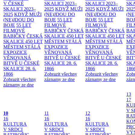
V ČESKÉ
SKALICI 2023–
SKALICI 2023–
SKA
SKALICI 2023–
2025
KDYŽ MUŽI
2025
KDYŽ MUŽI
202
2025
KDYŽ MUŽI
(NE)JDOU DO
(NE)JDOU DO
(NE
(NE)JDOU DO
BOJE
55 LET
BOJE
55 LET
BO
BOJE
55 LET
FILMOVÉ
FILMOVÉ
FI
FILMOVÉ
BABIČKY
ČESKÁ
BABIČKY
ČESKÁ
BA
BABIČKY
ČESKÁ
SKALICE 450 LET
SKALICE 450 LET
SKA
SKALICE 450 LET
MĚSTEM
STÁLÁ
MĚSTEM
STÁLÁ
MĚ
MĚSTEM
STÁLÁ
EXPOZICE
EXPOZICE
EX
EXPOZICE
VĚNOVANÁ
VĚNOVANÁ
VĚ
VĚNOVANÁ
BITVĚ U ČESKÉ
BITVĚ U ČESKÉ
BIT
BITVĚ U ČESKÉ
SKALICE 28. 6.
SKALICE 28. 6.
SKA
SKALICE 28. 6.
1866
1866
186
1866
Zobrazit všechny
Zobrazit všechny
Zobr
Zobrazit všechny
záznamy ze dne
záznamy ze dne
zázn
záznamy ze dne
13
17
KU
V S
10
11
12
RAT
16
16
16
KO
KULTURA
KULTURA
KULTURA
PR
V SRDCI
V SRDCI
V SRDCI
VÝ
RATIBOŘIC
RATIBOŘIC
RATIBOŘIC