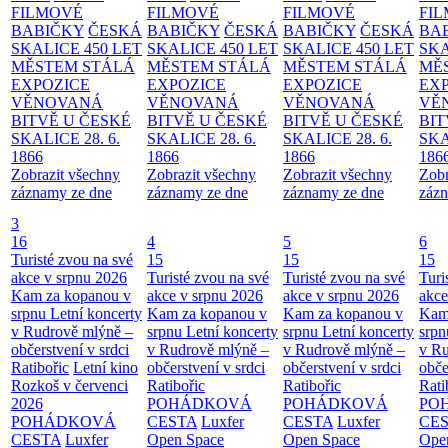
FILMOVÉ
FILMOVÉ
FILMOVÉ
FI
BABIČKY
ČESKÁ
BABIČKY
ČESKÁ
BABIČKY
ČESKÁ
BA
SKALICE 450 LET
SKALICE 450 LET
SKALICE 450 LET
SKA
MĚSTEM
STÁLÁ
MĚSTEM
STÁLÁ
MĚSTEM
STÁLÁ
MĚ
EXPOZICE
EXPOZICE
EXPOZICE
EX
VĚNOVANÁ
VĚNOVANÁ
VĚNOVANÁ
VĚ
BITVĚ U ČESKÉ
BITVĚ U ČESKÉ
BITVĚ U ČESKÉ
BIT
SKALICE 28. 6.
SKALICE 28. 6.
SKALICE 28. 6.
SKA
1866
1866
1866
186
Zobrazit všechny
Zobrazit všechny
Zobrazit všechny
Zobr
záznamy ze dne
záznamy ze dne
záznamy ze dne
zázn
3
16
4
5
6
Turisté zvou na své
15
15
15
akce v srpnu 2026
Turisté zvou na své
Turisté zvou na své
Turi
Kam za kopanou v
akce v srpnu 2026
akce v srpnu 2026
akce
srpnu
Letní koncerty
Kam za kopanou v
Kam za kopanou v
Kam
v Rudrově mlýně –
srpnu
Letní koncerty
srpnu
Letní koncerty
srp
občerstvení v srdci
v Rudrově mlýně –
v Rudrově mlýně –
v Ru
Ratibořic
Letní kino
občerstvení v srdci
občerstvení v srdci
obče
Rozkoš v červenci
Ratibořic
Ratibořic
Rati
2026
POHÁDKOVÁ
POHÁDKOVÁ
PO
POHÁDKOVÁ
CESTA
Luxfer
CESTA
Luxfer
CE
CESTA
Luxfer
Open Space
Open Space
Ope