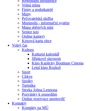
Regionální spolupráce
Volná místa
Firmy a podnikatelé
Mapy
Pečovatelská služba
Munipolis - informační systém
Mapa sběrných míst
Senior taxi
Online kamery
Krizová karta obce
Volný čas
Kultura
Kulturní kalendář
Jiřinkové slavnosti
Kino Kaplicky Boutique Cinema
Letní kino Rozkoš
Sport
Církve
Spolky
Turistika
Stezka Johna Lennona
Pozvánky k sousedům
Online rezervace sportovišť
Kontakty
Kontakty na MÚ