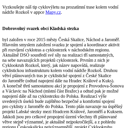
Vyzkoušejte náš tip cyklovýletu na prozatímní trase kolem vodní
nádrže Rozkoš v appce
Mapy.cz
.
Dobrovolný svazek obcí Kladská stezka
byl založen v roce 2015 městy Česká Skalice, Náchod a Jaroměř.
Hlavním smyslem založení svazku je spojení a koordinace aktivit
při rozvíjení cyklotras a cyklostezek v náchodském regionu.
Aktuálně DSO soustředí své síly na realizaci tří samostatných,
na sebe navazujících projektů cyklostezek. Prvním z nich je
Cyklookruh Rozkoš, který, jak název napovídá, realizuje
cyklistickou infrastrukturu kolem vodní nádrže Rozkoš. Druhou
větví plánovaných tras je cyklistické spojení z České Skalice
do Jaroměře (odtud napojení dále na Hradec Králové a Kuks).
A konečně třetí samostatnou akcí je propojení z Provodova-Šonova
a Václavic na Náchod (místní část Bražec) a odtud pak je možné
napojení dále až na cyklostezku do Polska. Realizací výše
uvedených úseků bude zajištěno bezpečné a komfortní spojení
pro cyklisty z Jaroměře do Polska. Tento plán navazuje na úspěšný
projekt Labské stezky mezi Hradcem Králové, Jaroměří a Kuksem.
Jakkoli jsou pro celkové propojení území všechny tři plánované
větve stejně významné, je aktuálně nejpokročilejší, a z pohledu
regionu Českoskalicka nejvýznamnější, projekt Cyklookruhu