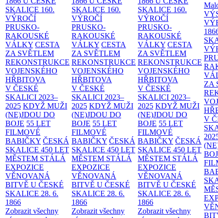
1866 U ČESKÉ
1866 U ČESKÉ
1866 U ČESKÉ
Malo
SKALICE
160.
SKALICE
160.
SKALICE
160.
VÝ
VÝROČÍ
VÝROČÍ
VÝROČÍ
VÝ
PRUSKO-
PRUSKO-
PRUSKO-
186
RAKOUSKÉ
RAKOUSKÉ
RAKOUSKÉ
SK
VÁLKY
CESTA
VÁLKY
CESTA
VÁLKY
CESTA
VÝ
ZA SVĚTLEM
ZA SVĚTLEM
ZA SVĚTLEM
PR
REKONSTRUKCE
REKONSTRUKCE
REKONSTRUKCE
RA
VOJENSKÉHO
VOJENSKÉHO
VOJENSKÉHO
VÁ
HŘBITOVA
HŘBITOVA
HŘBITOVA
ZA
V ČESKÉ
V ČESKÉ
V ČESKÉ
RE
SKALICI 2023–
SKALICI 2023–
SKALICI 2023–
VO
2025
KDYŽ MUŽI
2025
KDYŽ MUŽI
2025
KDYŽ MUŽI
HŘ
(NE)JDOU DO
(NE)JDOU DO
(NE)JDOU DO
V 
BOJE
55 LET
BOJE
55 LET
BOJE
55 LET
SKA
FILMOVÉ
FILMOVÉ
FILMOVÉ
202
BABIČKY
ČESKÁ
BABIČKY
ČESKÁ
BABIČKY
ČESKÁ
(NE
SKALICE 450 LET
SKALICE 450 LET
SKALICE 450 LET
BO
MĚSTEM
STÁLÁ
MĚSTEM
STÁLÁ
MĚSTEM
STÁLÁ
FI
EXPOZICE
EXPOZICE
EXPOZICE
BA
VĚNOVANÁ
VĚNOVANÁ
VĚNOVANÁ
SKA
BITVĚ U ČESKÉ
BITVĚ U ČESKÉ
BITVĚ U ČESKÉ
MĚ
SKALICE 28. 6.
SKALICE 28. 6.
SKALICE 28. 6.
EX
1866
1866
1866
VĚ
Zobrazit všechny
Zobrazit všechny
Zobrazit všechny
BIT