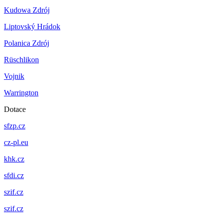
Kudowa Zdrój
Liptovský Hrádok
Polanica Zdrój
Rüschlikon
Vojnik
Warrington
Dotace
sfzp.cz
cz-pl.eu
khk.cz
sfdi.cz
szif.cz
szif.cz