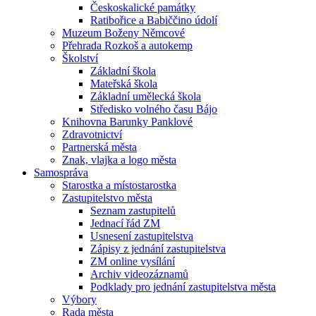
Českoskalické památky
Ratibořice a Babiččino údolí
Muzeum Boženy Němcové
Přehrada Rozkoš a autokemp
Školství
Základní škola
Mateřská škola
Základní umělecká škola
Středisko volného času Bájo
Knihovna Barunky Panklové
Zdravotnictví
Partnerská města
Znak, vlajka a logo města
Samospráva
Starostka a místostarostka
Zastupitelstvo města
Seznam zastupitelů
Jednací řád ZM
Usnesení zastupitelstva
Zápisy z jednání zastupitelstva
ZM online vysílání
Archiv videozáznamů
Podklady pro jednání zastupitelstva města
Výbory
Rada města