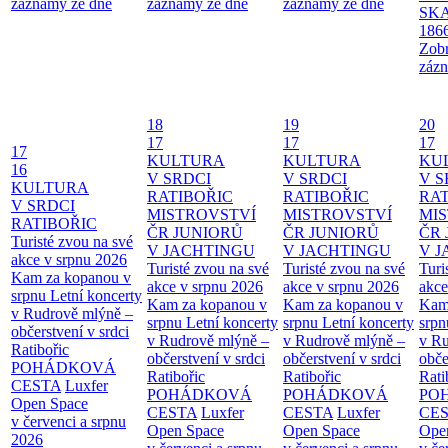
záznamy ze dne
záznamy ze dne
záznamy ze dne
SKA
186
Zobr
zázn
18
19
20
17
17
17
17
KULTURA
KULTURA
KU
16
V SRDCI
V SRDCI
V S
KULTURA
RATIBOŘIC
RATIBOŘIC
RAT
V SRDCI
MISTROVSTVÍ
MISTROVSTVÍ
MI
RATIBOŘIC
ČR JUNIORŮ
ČR JUNIORŮ
ČR 
Turisté zvou na své
V JACHTINGU
V JACHTINGU
V 
akce v srpnu 2026
Turisté zvou na své
Turisté zvou na své
Turi
Kam za kopanou v
akce v srpnu 2026
akce v srpnu 2026
akce
srpnu
Letní koncerty
Kam za kopanou v
Kam za kopanou v
Kam
v Rudrově mlýně –
srpnu
Letní koncerty
srpnu
Letní koncerty
srp
občerstvení v srdci
v Rudrově mlýně –
v Rudrově mlýně –
v Ru
Ratibořic
občerstvení v srdci
občerstvení v srdci
obče
POHÁDKOVÁ
Ratibořic
Ratibořic
Rati
CESTA
Luxfer
POHÁDKOVÁ
POHÁDKOVÁ
PO
Open Space
CESTA
Luxfer
CESTA
Luxfer
CE
v červenci a srpnu
Open Space
Open Space
Ope
2026