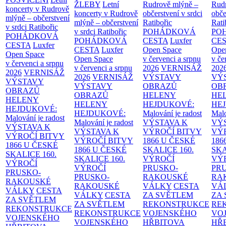
ŽLEBY
Letní
Rudrově mlýně –
Rud
koncerty v Rudrově
koncerty v Rudrově
občerstvení v srdci
obče
mlýně – občerstvení
mlýně – občerstvení
Ratibořic
Rati
v srdci Ratibořic
v srdci Ratibořic
POHÁDKOVÁ
PO
POHÁDKOVÁ
POHÁDKOVÁ
CESTA
Luxfer
CE
CESTA
Luxfer
CESTA
Luxfer
Open Space
Ope
Open Space
Open Space
v červenci a srpnu
v če
v červenci a srpnu
v červenci a srpnu
2026
VERNISÁŽ
202
2026
VERNISÁŽ
2026
VERNISÁŽ
VÝSTAVY
VÝ
VÝSTAVY
VÝSTAVY
OBRAZŮ
OB
OBRAZŮ
OBRAZŮ
HELENY
HE
HELENY
HELENY
HEJDUKOVÉ:
HE
HEJDUKOVÉ:
HEJDUKOVÉ:
Malování je radost
Malo
Malování je radost
Malování je radost
VÝSTAVA K
VÝ
VÝSTAVA K
VÝSTAVA K
VÝROČÍ BITVY
VÝ
VÝROČÍ BITVY
VÝROČÍ BITVY
1866 U ČESKÉ
186
1866 U ČESKÉ
1866 U ČESKÉ
SKALICE
160.
SK
SKALICE
160.
SKALICE
160.
VÝROČÍ
VÝ
VÝROČÍ
VÝROČÍ
PRUSKO-
PR
PRUSKO-
PRUSKO-
RAKOUSKÉ
RA
RAKOUSKÉ
RAKOUSKÉ
VÁLKY
CESTA
VÁ
VÁLKY
CESTA
VÁLKY
CESTA
ZA SVĚTLEM
ZA
ZA SVĚTLEM
ZA SVĚTLEM
REKONSTRUKCE
RE
REKONSTRUKCE
REKONSTRUKCE
VOJENSKÉHO
VO
VOJENSKÉHO
VOJENSKÉHO
HŘBITOVA
HŘ