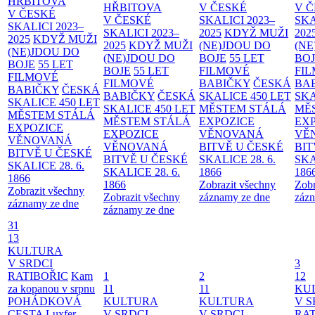
HŘBITOVA
HŘBITOVA
V ČESKÉ
V 
V ČESKÉ
V ČESKÉ
SKALICI 2023–
SKA
SKALICI 2023–
SKALICI 2023–
2025
KDYŽ MUŽI
202
2025
KDYŽ MUŽI
2025
KDYŽ MUŽI
(NE)JDOU DO
(NE
(NE)JDOU DO
(NE)JDOU DO
BOJE
55 LET
BO
BOJE
55 LET
BOJE
55 LET
FILMOVÉ
FI
FILMOVÉ
FILMOVÉ
BABIČKY
ČESKÁ
BA
BABIČKY
ČESKÁ
BABIČKY
ČESKÁ
SKALICE 450 LET
SKA
SKALICE 450 LET
SKALICE 450 LET
MĚSTEM
STÁLÁ
MĚ
MĚSTEM
STÁLÁ
MĚSTEM
STÁLÁ
EXPOZICE
EX
EXPOZICE
EXPOZICE
VĚNOVANÁ
VĚ
VĚNOVANÁ
VĚNOVANÁ
BITVĚ U ČESKÉ
BIT
BITVĚ U ČESKÉ
BITVĚ U ČESKÉ
SKALICE 28. 6.
SKA
SKALICE 28. 6.
SKALICE 28. 6.
1866
186
1866
1866
Zobrazit všechny
Zobr
Zobrazit všechny
Zobrazit všechny
záznamy ze dne
zázn
záznamy ze dne
záznamy ze dne
31
13
KULTURA
V SRDCI
3
RATIBOŘIC
Kam
1
2
12
za kopanou v srpnu
11
11
KU
POHÁDKOVÁ
KULTURA
KULTURA
V S
CESTA
Luxfer
V SRDCI
V SRDCI
RAT