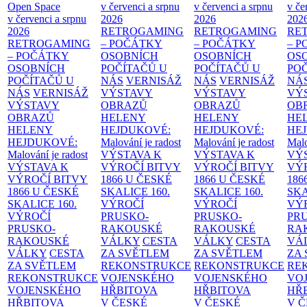
Open Space
v červenci a srpnu
v červenci a srpnu
v če
v červenci a srpnu
2026
2026
202
2026
RETROGAMING
RETROGAMING
RE
RETROGAMING
– POČÁTKY
– POČÁTKY
– 
– POČÁTKY
OSOBNÍCH
OSOBNÍCH
OS
OSOBNÍCH
POČÍTAČŮ U
POČÍTAČŮ U
PO
POČÍTAČŮ U
NÁS
VERNISÁŽ
NÁS
VERNISÁŽ
NÁ
NÁS
VERNISÁŽ
VÝSTAVY
VÝSTAVY
VÝ
VÝSTAVY
OBRAZŮ
OBRAZŮ
OB
OBRAZŮ
HELENY
HELENY
HE
HELENY
HEJDUKOVÉ:
HEJDUKOVÉ:
HE
HEJDUKOVÉ:
Malování je radost
Malování je radost
Malo
Malování je radost
VÝSTAVA K
VÝSTAVA K
VÝ
VÝSTAVA K
VÝROČÍ BITVY
VÝROČÍ BITVY
VÝ
VÝROČÍ BITVY
1866 U ČESKÉ
1866 U ČESKÉ
186
1866 U ČESKÉ
SKALICE
160.
SKALICE
160.
SK
SKALICE
160.
VÝROČÍ
VÝROČÍ
VÝ
VÝROČÍ
PRUSKO-
PRUSKO-
PR
PRUSKO-
RAKOUSKÉ
RAKOUSKÉ
RA
RAKOUSKÉ
VÁLKY
CESTA
VÁLKY
CESTA
VÁ
VÁLKY
CESTA
ZA SVĚTLEM
ZA SVĚTLEM
ZA
ZA SVĚTLEM
REKONSTRUKCE
REKONSTRUKCE
RE
REKONSTRUKCE
VOJENSKÉHO
VOJENSKÉHO
VO
VOJENSKÉHO
HŘBITOVA
HŘBITOVA
HŘ
HŘBITOVA
V ČESKÉ
V ČESKÉ
V 