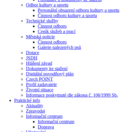
Odbor kultury a sportu
Personální obsazení odboru kultury a sportu
Činnost odboru kultury a sportu
Technické služby
Činnost odboru
Ceník služeb a prací
Městská policie
Činnost odboru
Galerie nalezených psů
Dotace
JSDH
Hlášení závad
Dokumenty ke stažení
Digitální povodňový plán
Czech POINT
Profil zadavatele
Životní situace
Informace poskytnuté dle zákona č. 106⁄1999 Sb.
Praktické info
Aktuality
Zpravodaj
Informační centrum
Informační centrum
Doprava