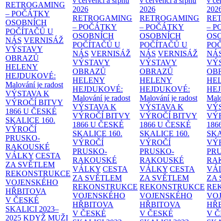
v červenci a srpnu
v červenci a srpnu
v če
RETROGAMING
2026
2026
202
– POČÁTKY
RETROGAMING
RETROGAMING
RE
OSOBNÍCH
– POČÁTKY
– POČÁTKY
– 
POČÍTAČŮ U
OSOBNÍCH
OSOBNÍCH
OS
NÁS
VERNISÁŽ
POČÍTAČŮ U
POČÍTAČŮ U
PO
VÝSTAVY
NÁS
VERNISÁŽ
NÁS
VERNISÁŽ
NÁ
OBRAZŮ
VÝSTAVY
VÝSTAVY
VÝ
HELENY
OBRAZŮ
OBRAZŮ
OB
HEJDUKOVÉ:
HELENY
HELENY
HE
Malování je radost
HEJDUKOVÉ:
HEJDUKOVÉ:
HE
VÝSTAVA K
Malování je radost
Malování je radost
Malo
VÝROČÍ BITVY
VÝSTAVA K
VÝSTAVA K
VÝ
1866 U ČESKÉ
VÝROČÍ BITVY
VÝROČÍ BITVY
VÝ
SKALICE
160.
1866 U ČESKÉ
1866 U ČESKÉ
186
VÝROČÍ
SKALICE
160.
SKALICE
160.
SK
PRUSKO-
VÝROČÍ
VÝROČÍ
VÝ
RAKOUSKÉ
PRUSKO-
PRUSKO-
PR
VÁLKY
CESTA
RAKOUSKÉ
RAKOUSKÉ
RA
ZA SVĚTLEM
VÁLKY
CESTA
VÁLKY
CESTA
VÁ
REKONSTRUKCE
ZA SVĚTLEM
ZA SVĚTLEM
ZA
VOJENSKÉHO
REKONSTRUKCE
REKONSTRUKCE
RE
HŘBITOVA
VOJENSKÉHO
VOJENSKÉHO
VO
V ČESKÉ
HŘBITOVA
HŘBITOVA
HŘ
SKALICI 2023–
V ČESKÉ
V ČESKÉ
V 
2025
KDYŽ MUŽI