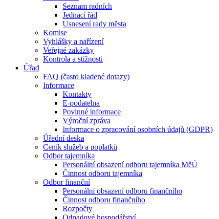
Seznam radních
Jednací řád
Usnesení rady města
Komise
Vyhlášky a nařízení
Veřejné zakázky
Kontrola a stížnosti
Úřad
FAQ (často kladené dotazy)
Informace
Kontakty
E-podatelna
Povinné informace
Výroční zpráva
Informace o zpracování osobních údajů (GDPR)
Úřední deska
Ceník služeb a poplatků
Odbor tajemníka
Personální obsazení odboru tajemníka MěÚ
Činnost odboru tajemníka
Odbor finanční
Personální obsazení odboru finančního
Činnost odboru finančního
Rozpočty
Odpadové hospodářství