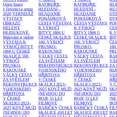
Open Space
RATIBOŘIC
RATIBOŘIC
HLE
v červenci a srpnu
HLEDÁNÍ –
HLEDÁNÍ –
HĽ
2026
VERNISÁŽ
HĽADANIE
HĽADANIE
OT
VÝSTAVY
POHÁDKOVÁ
POHÁDKOVÁ
DV
OBRAZŮ
CESTA
VÝSTAVA
CESTA
VÝSTAVA
PO
HELENY
K VÝROČÍ
K VÝROČÍ
CE
HEJDUKOVÉ:
BITVY 1866 U
BITVY 1866 U
K 
Malování je radost
ČESKÉ SKALICE
ČESKÉ SKALICE
BIT
VÝSTAVA K
160. VÝROČÍ
160. VÝROČÍ
ČES
VÝROČÍ BITVY
PRUSKO-
PRUSKO-
160
1866 U ČESKÉ
RAKOUSKÉ
RAKOUSKÉ
PR
SKALICE
160.
VÁLKY
CESTA
VÁLKY
CESTA
RA
VÝROČÍ
ZA SVĚTLEM
ZA SVĚTLEM
VÁ
PRUSKO-
REKONSTRUKCE
REKONSTRUKCE
ZA
RAKOUSKÉ
VOJENSKÉHO
VOJENSKÉHO
RE
VÁLKY
CESTA
HŘBITOVA
HŘBITOVA
VO
ZA SVĚTLEM
V ČESKÉ
V ČESKÉ
HŘ
REKONSTRUKCE
SKALICI 2023–
SKALICI 2023–
V 
VOJENSKÉHO
2025
KDYŽ MUŽI
2025
KDYŽ MUŽI
SKA
HŘBITOVA
(NE)JDOU DO
(NE)JDOU DO
202
V ČESKÉ
BOJE
55 LET
BOJE
55 LET
(NE
SKALICI 2023–
FILMOVÉ
FILMOVÉ
BO
2025
KDYŽ MUŽI
BABIČKY
ČESKÁ
BABIČKY
ČESKÁ
FI
(NE)JDOU DO
SKALICE 450 LET
SKALICE 450 LET
BA