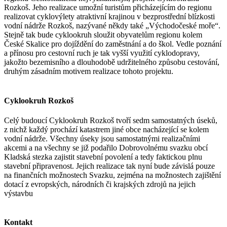
Rozkoš. Jeho realizace umožní turistům přicházejícím do regionu
realizovat cyklovýlety atraktivní krajinou v bezprostřední blízkosti
vodní nádrže Rozkoš, nazývané někdy také „Východočeské moře“.
Stejně tak bude cyklookruh sloužit obyvatelům regionu kolem
České Skalice pro dojíždění do zaměstnání a do škol. Vedle poznání
a přínosu pro cestovní ruch je tak vyšší využití cyklodopravy,
jakožto bezemisního a dlouhodobě udržitelného způsobu cestování,
druhým zásadním motivem realizace tohoto projektu.
Cyklookruh Rozkoš
Celý budoucí Cyklookruh Rozkoš tvoří sedm samostatných úseků,
z nichž každý prochází katastrem jiné obce nacházející se kolem
vodní nádrže. Všechny úseky jsou samostatnými realizačními
akcemi a na všechny se již podařilo Dobrovolnému svazku obcí
Kladská stezka zajistit stavební povolení a tedy faktickou plnu
stavební připravenost. Jejich realizace tak nyní bude závislá pouze
na finančních možnostech Svazku, zejména na možnostech zajištění
dotací z evropských, národních či krajských zdrojů na jejich
výstavbu
Kontakt