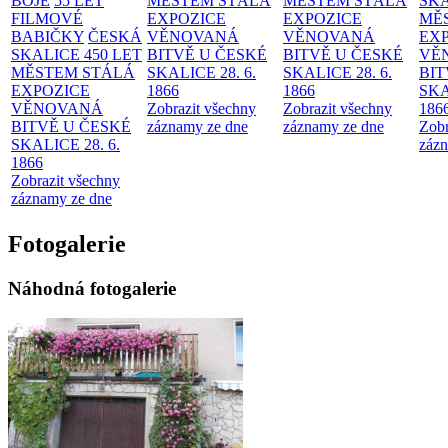
BOJE
55 LET
MĚSTEM
STÁLÁ
MĚSTEM
STÁLÁ
SKA
FILMOVÉ
EXPOZICE
EXPOZICE
MĚ
BABIČKY
ČESKÁ
VĚNOVANÁ
VĚNOVANÁ
EX
SKALICE 450 LET
BITVĚ U ČESKÉ
BITVĚ U ČESKÉ
VĚ
MĚSTEM
STÁLÁ
SKALICE 28. 6.
SKALICE 28. 6.
BIT
EXPOZICE
1866
1866
SKA
VĚNOVANÁ
Zobrazit všechny
Zobrazit všechny
186
BITVĚ U ČESKÉ
záznamy ze dne
záznamy ze dne
Zobr
SKALICE 28. 6.
zázn
1866
Zobrazit všechny
záznamy ze dne
Fotogalerie
Náhodná fotogalerie