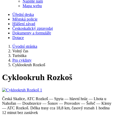
Napište nám
Mapa webu
Úřední deska
Městská policie
Hlášení závad
Českoskalický zpravodaj
Dokumenty a formuláře
Dotace
Úvodní stránka
Volný čas
Turistika
Pro cyklisty
Cyklookruh Rozkoš
Cyklookruh Rozkoš
Česká Skalice, ATC Rozkoš — Spyta — hlavní hráz — Lhota u
Nahořan — Doubravice — Šonov — Provodov — Šeřeč — Kleny
— ATC Rozkoš. Délka trasy cca 18,8 km, časový rozsah 1 hodina
12 minut bez zastávek