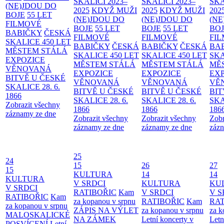
SKALICI 2023–
SKALICI 2023–
SKA
(NE)JDOU DO
2025
KDYŽ MUŽI
2025
KDYŽ MUŽI
202
BOJE
55 LET
(NE)JDOU DO
(NE)JDOU DO
(NE
FILMOVÉ
BOJE
55 LET
BOJE
55 LET
BO
BABIČKY
ČESKÁ
FILMOVÉ
FILMOVÉ
FI
SKALICE 450 LET
BABIČKY
ČESKÁ
BABIČKY
ČESKÁ
BA
MĚSTEM
STÁLÁ
SKALICE 450 LET
SKALICE 450 LET
SKA
EXPOZICE
MĚSTEM
STÁLÁ
MĚSTEM
STÁLÁ
MĚ
VĚNOVANÁ
EXPOZICE
EXPOZICE
EX
BITVĚ U ČESKÉ
VĚNOVANÁ
VĚNOVANÁ
VĚ
SKALICE 28. 6.
BITVĚ U ČESKÉ
BITVĚ U ČESKÉ
BIT
1866
SKALICE 28. 6.
SKALICE 28. 6.
SKA
Zobrazit všechny
1866
1866
186
záznamy ze dne
Zobrazit všechny
Zobrazit všechny
Zobr
záznamy ze dne
záznamy ze dne
zázn
25
24
15
26
27
15
KULTURA
14
14
KULTURA
V SRDCI
KULTURA
KU
V SRDCI
RATIBOŘIC
Kam
V SRDCI
V S
RATIBOŘIC
Kam
za kopanou v srpnu
RATIBOŘIC
Kam
RAT
za kopanou v srpnu
ZÁPIS NA VÝLET
za kopanou v srpnu
za k
MALOSKALICKÉ
NA ZÁMEK
Letní koncerty v
Letn
POSVÍCENÍ
Letní