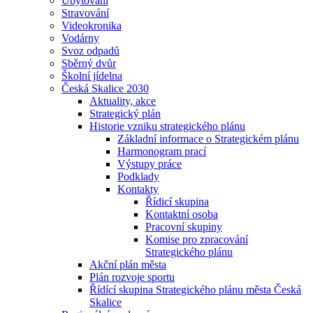
Ubytování
Stravování
Videokronika
Vodárny
Svoz odpadů
Sběrný dvůr
Školní jídelna
Česká Skalice 2030
Aktuality, akce
Strategický plán
Historie vzniku strategického plánu
Základní informace o Strategickém plánu
Harmonogram prací
Výstupy práce
Podklady
Kontakty
Řídicí skupina
Kontaktní osoba
Pracovní skupiny
Komise pro zpracování
Strategického plánu
Akční plán města
Plán rozvoje sportu
Řídící skupina Strategického plánu města Česká
Skalice