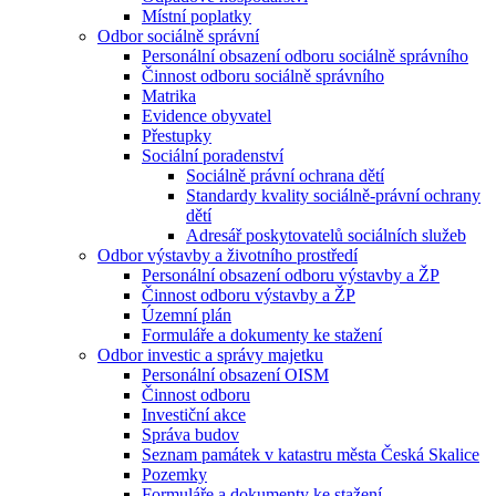
Místní poplatky
Odbor sociálně správní
Personální obsazení odboru sociálně správního
Činnost odboru sociálně správního
Matrika
Evidence obyvatel
Přestupky
Sociální poradenství
Sociálně právní ochrana dětí
Standardy kvality sociálně-právní ochrany
dětí
Adresář poskytovatelů sociálních služeb
Odbor výstavby a životního prostředí
Personální obsazení odboru výstavby a ŽP
Činnost odboru výstavby a ŽP
Územní plán
Formuláře a dokumenty ke stažení
Odbor investic a správy majetku
Personální obsazení OISM
Činnost odboru
Investiční akce
Správa budov
Seznam památek v katastru města Česká Skalice
Pozemky
Formuláře a dokumenty ke stažení