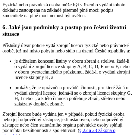
Fyzická nebo právnická osoba může být v řízení o vydání tohoto
dokladu zastoupena na základě písemné plné moci; podpis
zmocnitele na plné moci nemusí být ověřen.
6. Jaké jsou podmínky a postup pro řešení životní
situace
Příslušný útvar policie vydá zbrojní licenci fyzické nebo právnické
osobě, jež má místo pobytu nebo sídlo na území České republiky a:
je držitelem koncesní listiny v oboru zbraní a střeliva, žádá-li
o vydání zbrojní licence skupiny A, B, C, D, E nebo F, nebo
v oboru pyrotechnického průzkumu, žádá-li o vydání zbrojní
licence skupiny K, a
prokáže, že je oprávněna provádět činnosti, pro které žádá o
vydání zbrojní licence, jedná-li se o zbrojní licenci skupiny G,
H, I nebo J, a k této činnosti potřebuje zbraň, střelivo nebo
zakázaný doplněk zbraně.
Zbrojní licence bude vydána jen v případě, pokud fyzická osoba
nebo její odpovědný zástupce, je-li ustanoven, nebo odpovědný
zástupce nebo člen statutárního orgánu právnické osoby splňují
podmínku bezúhonnosti a spolehlivosti (
§ 22 a 23 zákona o