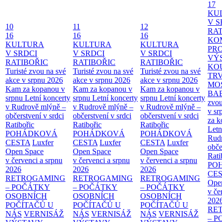
17
KU
V S
10
11
12
RAT
16
16
16
KO
KULTURA
KULTURA
KULTURA
PR
V SRDCI
V SRDCI
V SRDCI
VÝ
RATIBOŘIC
RATIBOŘIC
RATIBOŘIC
KO
Turisté zvou na své
Turisté zvou na své
Turisté zvou na své
TR
akce v srpnu 2026
akce v srpnu 2026
akce v srpnu 2026
MO
Kam za kopanou v
Kam za kopanou v
Kam za kopanou v
BA
srpnu
Letní koncerty
srpnu
Letní koncerty
srpnu
Letní koncerty
zvou
v Rudrově mlýně –
v Rudrově mlýně –
v Rudrově mlýně –
v sr
občerstvení v srdci
občerstvení v srdci
občerstvení v srdci
za k
Ratibořic
Ratibořic
Ratibořic
Letn
POHÁDKOVÁ
POHÁDKOVÁ
POHÁDKOVÁ
Rud
CESTA
Luxfer
CESTA
Luxfer
CESTA
Luxfer
obče
Open Space
Open Space
Open Space
Rati
v červenci a srpnu
v červenci a srpnu
v červenci a srpnu
PO
2026
2026
2026
CE
RETROGAMING
RETROGAMING
RETROGAMING
Ope
– POČÁTKY
– POČÁTKY
– POČÁTKY
v če
OSOBNÍCH
OSOBNÍCH
OSOBNÍCH
202
POČÍTAČŮ U
POČÍTAČŮ U
POČÍTAČŮ U
RE
NÁS
VERNISÁŽ
NÁS
VERNISÁŽ
NÁS
VERNISÁŽ
– 