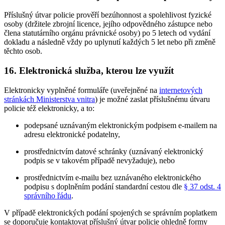
Příslušný útvar policie prověří bezúhonnost a spolehlivost fyzické
osoby (držitele zbrojní licence, jejího odpovědného zástupce nebo
člena statutárního orgánu právnické osoby) po 5 letech od vydání
dokladu a následně vždy po uplynutí každých 5 let nebo při změně
těchto osob.
16. Elektronická služba, kterou lze využít
Elektronicky vyplněné formuláře (uveřejněné na
internetových
stránkách Ministerstva vnitra
) je možné zaslat příslušnému útvaru
policie též elektronicky, a to:
podepsané uznávaným elektronickým podpisem e-mailem na
adresu elektronické podatelny,
prostřednictvím datové schránky (uznávaný elektronický
podpis se v takovém případě nevyžaduje), nebo
prostřednictvím e-mailu bez uznávaného elektronického
podpisu s doplněním podání standardní cestou dle
§ 37 odst. 4
správního řádu
.
V případě elektronických podání spojených se správním poplatkem
se doporučuje kontaktovat příslušný útvar policie ohledně formy