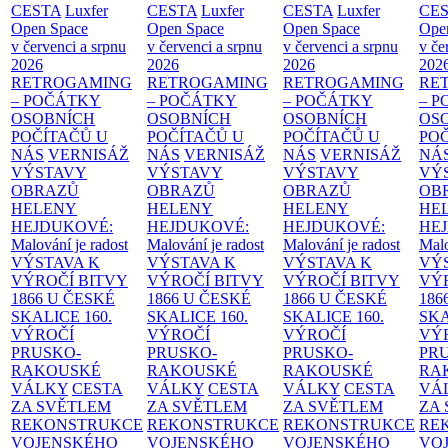
CESTA
Luxfer
CESTA
Luxfer
CESTA
Luxfer
CE
Open Space
Open Space
Open Space
Ope
v červenci a srpnu
v červenci a srpnu
v červenci a srpnu
v če
2026
2026
2026
202
RETROGAMING
RETROGAMING
RETROGAMING
RE
– POČÁTKY
– POČÁTKY
– POČÁTKY
– 
OSOBNÍCH
OSOBNÍCH
OSOBNÍCH
OS
POČÍTAČŮ U
POČÍTAČŮ U
POČÍTAČŮ U
PO
NÁS
VERNISÁŽ
NÁS
VERNISÁŽ
NÁS
VERNISÁŽ
NÁ
VÝSTAVY
VÝSTAVY
VÝSTAVY
VÝ
OBRAZŮ
OBRAZŮ
OBRAZŮ
OB
HELENY
HELENY
HELENY
HE
HEJDUKOVÉ:
HEJDUKOVÉ:
HEJDUKOVÉ:
HE
Malování je radost
Malování je radost
Malování je radost
Malo
VÝSTAVA K
VÝSTAVA K
VÝSTAVA K
VÝ
VÝROČÍ BITVY
VÝROČÍ BITVY
VÝROČÍ BITVY
VÝ
1866 U ČESKÉ
1866 U ČESKÉ
1866 U ČESKÉ
186
SKALICE
160.
SKALICE
160.
SKALICE
160.
SK
VÝROČÍ
VÝROČÍ
VÝROČÍ
VÝ
PRUSKO-
PRUSKO-
PRUSKO-
PR
RAKOUSKÉ
RAKOUSKÉ
RAKOUSKÉ
RA
VÁLKY
CESTA
VÁLKY
CESTA
VÁLKY
CESTA
VÁ
ZA SVĚTLEM
ZA SVĚTLEM
ZA SVĚTLEM
ZA
REKONSTRUKCE
REKONSTRUKCE
REKONSTRUKCE
RE
VOJENSKÉHO
VOJENSKÉHO
VOJENSKÉHO
VO