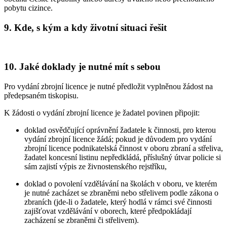
pobytu cizince.
9. Kde, s kým a kdy životní situaci řešit
10. Jaké doklady je nutné mít s sebou
Pro vydání zbrojní licence je nutné předložit vyplněnou žádost na
předepsaném tiskopisu.
K žádosti o vydání zbrojní licence je žadatel povinen připojit
:
doklad osvědčující oprávnění žadatele k činnosti, pro kterou
vydání zbrojní licence žádá; pokud je důvodem pro vydání
zbrojní licence podnikatelská činnost v oboru zbraní a střeliva,
žadatel koncesní listinu nepředkládá, příslušný útvar policie si
sám zajistí výpis ze živnostenského rejstříku,
doklad o povolení vzdělávání na školách v oboru, ve kterém
je nutné zacházet se zbraněmi nebo střelivem podle zákona o
zbraních (jde-li o žadatele, který hodlá v rámci své činnosti
zajišťovat vzdělávání v oborech, které předpokládají
zacházení se zbraněmi či střelivem).