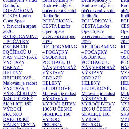
občerstvení v srdci
Letní koncerty v
Letní koncerty v
Letn
Ratibořic
Rudrově mlýně –
Rudrově mlýně –
Rud
POHÁDKOVÁ
občerstvení v srdci
občerstvení v srdci
obče
CESTA
Luxfer
Ratibořic
Ratibořic
Rati
Open Space
POHÁDKOVÁ
POHÁDKOVÁ
PO
v červenci a srpnu
CESTA
Luxfer
CESTA
Luxfer
CE
2026
Open Space
Open Space
Ope
RETROGAMING
v červenci a srpnu
v červenci a srpnu
v če
– POČÁTKY
2026
2026
202
OSOBNÍCH
RETROGAMING
RETROGAMING
RE
POČÍTAČŮ U
– POČÁTKY
– POČÁTKY
– 
NÁS
VERNISÁŽ
OSOBNÍCH
OSOBNÍCH
OS
VÝSTAVY
POČÍTAČŮ U
POČÍTAČŮ U
PO
OBRAZŮ
NÁS
VERNISÁŽ
NÁS
VERNISÁŽ
NÁ
HELENY
VÝSTAVY
VÝSTAVY
VÝ
HEJDUKOVÉ:
OBRAZŮ
OBRAZŮ
OB
Malování je radost
HELENY
HELENY
HE
VÝSTAVA K
HEJDUKOVÉ:
HEJDUKOVÉ:
HE
VÝROČÍ BITVY
Malování je radost
Malování je radost
Malo
1866 U ČESKÉ
VÝSTAVA K
VÝSTAVA K
VÝ
SKALICE
160.
VÝROČÍ BITVY
VÝROČÍ BITVY
VÝ
VÝROČÍ
1866 U ČESKÉ
1866 U ČESKÉ
186
PRUSKO-
SKALICE
160.
SKALICE
160.
SK
RAKOUSKÉ
VÝROČÍ
VÝROČÍ
VÝ
VÁLKY
CESTA
PRUSKO-
PRUSKO-
PR