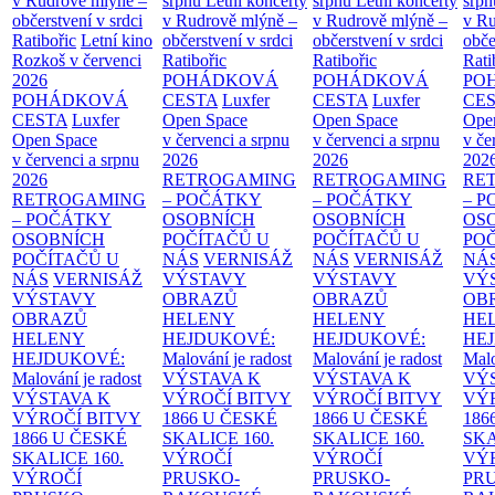
v Rudrově mlýně –
srpnu
Letní koncerty
srpnu
Letní koncerty
srp
občerstvení v srdci
v Rudrově mlýně –
v Rudrově mlýně –
v Ru
Ratibořic
Letní kino
občerstvení v srdci
občerstvení v srdci
obče
Rozkoš v červenci
Ratibořic
Ratibořic
Rati
2026
POHÁDKOVÁ
POHÁDKOVÁ
PO
POHÁDKOVÁ
CESTA
Luxfer
CESTA
Luxfer
CE
CESTA
Luxfer
Open Space
Open Space
Ope
Open Space
v červenci a srpnu
v červenci a srpnu
v če
v červenci a srpnu
2026
2026
202
2026
RETROGAMING
RETROGAMING
RE
RETROGAMING
– POČÁTKY
– POČÁTKY
– 
– POČÁTKY
OSOBNÍCH
OSOBNÍCH
OS
OSOBNÍCH
POČÍTAČŮ U
POČÍTAČŮ U
PO
POČÍTAČŮ U
NÁS
VERNISÁŽ
NÁS
VERNISÁŽ
NÁ
NÁS
VERNISÁŽ
VÝSTAVY
VÝSTAVY
VÝ
VÝSTAVY
OBRAZŮ
OBRAZŮ
OB
OBRAZŮ
HELENY
HELENY
HE
HELENY
HEJDUKOVÉ:
HEJDUKOVÉ:
HE
HEJDUKOVÉ:
Malování je radost
Malování je radost
Malo
Malování je radost
VÝSTAVA K
VÝSTAVA K
VÝ
VÝSTAVA K
VÝROČÍ BITVY
VÝROČÍ BITVY
VÝ
VÝROČÍ BITVY
1866 U ČESKÉ
1866 U ČESKÉ
186
1866 U ČESKÉ
SKALICE
160.
SKALICE
160.
SK
SKALICE
160.
VÝROČÍ
VÝROČÍ
VÝ
VÝROČÍ
PRUSKO-
PRUSKO-
PR