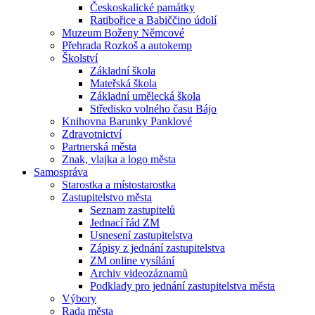
Českoskalické památky
Ratibořice a Babiččino údolí
Muzeum Boženy Němcové
Přehrada Rozkoš a autokemp
Školství
Základní škola
Mateřská škola
Základní umělecká škola
Středisko volného času Bájo
Knihovna Barunky Panklové
Zdravotnictví
Partnerská města
Znak, vlajka a logo města
Samospráva
Starostka a místostarostka
Zastupitelstvo města
Seznam zastupitelů
Jednací řád ZM
Usnesení zastupitelstva
Zápisy z jednání zastupitelstva
ZM online vysílání
Archiv videozáznamů
Podklady pro jednání zastupitelstva města
Výbory
Rada města