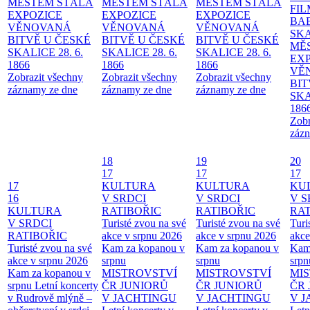
MĚSTEM
STÁLÁ
MĚSTEM
STÁLÁ
MĚSTEM
STÁLÁ
FI
EXPOZICE
EXPOZICE
EXPOZICE
BA
VĚNOVANÁ
VĚNOVANÁ
VĚNOVANÁ
SKA
BITVĚ U ČESKÉ
BITVĚ U ČESKÉ
BITVĚ U ČESKÉ
MĚ
SKALICE 28. 6.
SKALICE 28. 6.
SKALICE 28. 6.
EX
1866
1866
1866
VĚ
Zobrazit všechny
Zobrazit všechny
Zobrazit všechny
BIT
záznamy ze dne
záznamy ze dne
záznamy ze dne
SKA
186
Zobr
zázn
18
19
20
17
17
17
17
KULTURA
KULTURA
KU
16
V SRDCI
V SRDCI
V S
KULTURA
RATIBOŘIC
RATIBOŘIC
RAT
V SRDCI
Turisté zvou na své
Turisté zvou na své
Turi
RATIBOŘIC
akce v srpnu 2026
akce v srpnu 2026
akce
Turisté zvou na své
Kam za kopanou v
Kam za kopanou v
Kam
akce v srpnu 2026
srpnu
srpnu
srpn
Kam za kopanou v
MISTROVSTVÍ
MISTROVSTVÍ
MI
srpnu
Letní koncerty
ČR JUNIORŮ
ČR JUNIORŮ
ČR 
v Rudrově mlýně –
V JACHTINGU
V JACHTINGU
V 