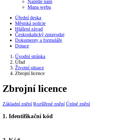
Napište nám
Mapa webu
Úřední deska
Městská policie
Hlášení závad
Českoskalický zpravodaj
Dokumenty a formuláře
Dotace
Úvodní stránka
Úřad
Životní situace
Zbrojní licence
Zbrojní licence
Základní znění
Rozšířené znění
Úplné znění
1. Identifikační kód