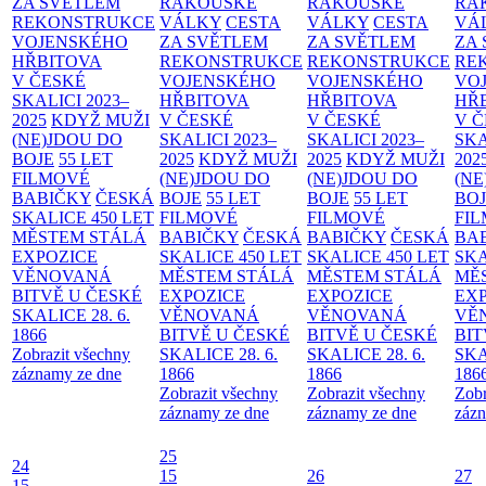
ZA SVĚTLEM
RAKOUSKÉ
RAKOUSKÉ
RA
REKONSTRUKCE
VÁLKY
CESTA
VÁLKY
CESTA
VÁ
VOJENSKÉHO
ZA SVĚTLEM
ZA SVĚTLEM
ZA
HŘBITOVA
REKONSTRUKCE
REKONSTRUKCE
RE
V ČESKÉ
VOJENSKÉHO
VOJENSKÉHO
VO
SKALICI 2023–
HŘBITOVA
HŘBITOVA
HŘ
2025
KDYŽ MUŽI
V ČESKÉ
V ČESKÉ
V 
(NE)JDOU DO
SKALICI 2023–
SKALICI 2023–
SKA
BOJE
55 LET
2025
KDYŽ MUŽI
2025
KDYŽ MUŽI
202
FILMOVÉ
(NE)JDOU DO
(NE)JDOU DO
(NE
BABIČKY
ČESKÁ
BOJE
55 LET
BOJE
55 LET
BO
SKALICE 450 LET
FILMOVÉ
FILMOVÉ
FI
MĚSTEM
STÁLÁ
BABIČKY
ČESKÁ
BABIČKY
ČESKÁ
BA
EXPOZICE
SKALICE 450 LET
SKALICE 450 LET
SKA
VĚNOVANÁ
MĚSTEM
STÁLÁ
MĚSTEM
STÁLÁ
MĚ
BITVĚ U ČESKÉ
EXPOZICE
EXPOZICE
EX
SKALICE 28. 6.
VĚNOVANÁ
VĚNOVANÁ
VĚ
1866
BITVĚ U ČESKÉ
BITVĚ U ČESKÉ
BIT
Zobrazit všechny
SKALICE 28. 6.
SKALICE 28. 6.
SKA
záznamy ze dne
1866
1866
186
Zobrazit všechny
Zobrazit všechny
Zobr
záznamy ze dne
záznamy ze dne
zázn
25
24
15
26
27
15