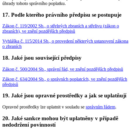
úhrady tohoto správního poplatku.
17. Podle kterého právního předpisu se postupuje
Zákon č. 119/2002 Sb., o střelných zbraních a střelivu (zákon o
zbraních), ve znění pozdějších předpisů
Vyhláška č. 115/2014 Sb., o provedení některých ustanovení zákona
o zbraních
18. Jaké jsou související předpisy
Zákon č. 500/2004 Sb., správní řád, ve znění pozdějších předpisů
Zákon č. 634/2004 Sb., o správních poplatcích, ve znění pozdějších
předpisů
19. Jaké jsou opravné prostředky a jak se uplatňují
Opravné prostředky lze uplatnit v souladu se
správním řádem
.
20. Jaké sankce mohou být uplatněny v případě
nedodržení povinností