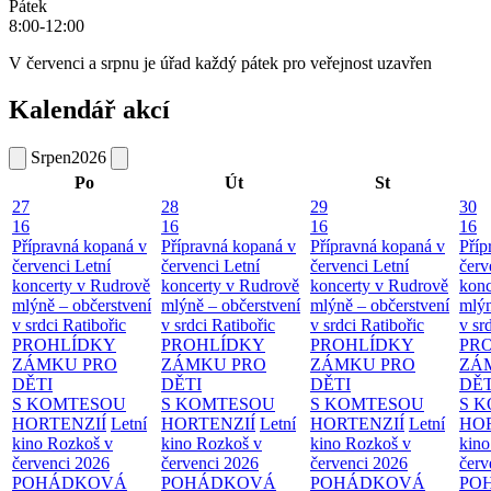
Pátek
8:00-12:00
V červenci a srpnu je úřad každý pátek pro veřejnost uzavřen
Kalendář akcí
Srpen
2026
Po
Út
St
27
28
29
30
16
16
16
16
Přípravná kopaná v
Přípravná kopaná v
Přípravná kopaná v
Příp
červenci
Letní
červenci
Letní
červenci
Letní
červ
koncerty v Rudrově
koncerty v Rudrově
koncerty v Rudrově
konc
mlýně – občerstvení
mlýně – občerstvení
mlýně – občerstvení
mlýn
v srdci Ratibořic
v srdci Ratibořic
v srdci Ratibořic
v sr
PROHLÍDKY
PROHLÍDKY
PROHLÍDKY
PR
ZÁMKU PRO
ZÁMKU PRO
ZÁMKU PRO
ZÁ
DĚTI
DĚTI
DĚTI
DĚT
S KOMTESOU
S KOMTESOU
S KOMTESOU
S 
HORTENZIÍ
Letní
HORTENZIÍ
Letní
HORTENZIÍ
Letní
HOR
kino Rozkoš v
kino Rozkoš v
kino Rozkoš v
kino
červenci 2026
červenci 2026
červenci 2026
červ
POHÁDKOVÁ
POHÁDKOVÁ
POHÁDKOVÁ
PO