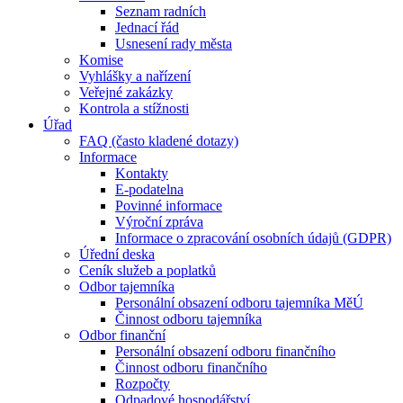
Seznam radních
Jednací řád
Usnesení rady města
Komise
Vyhlášky a nařízení
Veřejné zakázky
Kontrola a stížnosti
Úřad
FAQ (často kladené dotazy)
Informace
Kontakty
E-podatelna
Povinné informace
Výroční zpráva
Informace o zpracování osobních údajů (GDPR)
Úřední deska
Ceník služeb a poplatků
Odbor tajemníka
Personální obsazení odboru tajemníka MěÚ
Činnost odboru tajemníka
Odbor finanční
Personální obsazení odboru finančního
Činnost odboru finančního
Rozpočty
Odpadové hospodářství