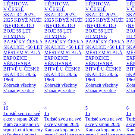
HŘBITOVA
HŘBITOVA
HŘBITOVA
HŘ
V ČESKÉ
V ČESKÉ
V ČESKÉ
V 
SKALICI 2023–
SKALICI 2023–
SKALICI 2023–
SKA
2025
KDYŽ MUŽI
2025
KDYŽ MUŽI
2025
KDYŽ MUŽI
202
(NE)JDOU DO
(NE)JDOU DO
(NE)JDOU DO
(NE
BOJE
55 LET
BOJE
55 LET
BOJE
55 LET
BO
FILMOVÉ
FILMOVÉ
FILMOVÉ
FI
BABIČKY
ČESKÁ
BABIČKY
ČESKÁ
BABIČKY
ČESKÁ
BA
SKALICE 450 LET
SKALICE 450 LET
SKALICE 450 LET
SKA
MĚSTEM
STÁLÁ
MĚSTEM
STÁLÁ
MĚSTEM
STÁLÁ
MĚ
EXPOZICE
EXPOZICE
EXPOZICE
EX
VĚNOVANÁ
VĚNOVANÁ
VĚNOVANÁ
VĚ
BITVĚ U ČESKÉ
BITVĚ U ČESKÉ
BITVĚ U ČESKÉ
BIT
SKALICE 28. 6.
SKALICE 28. 6.
SKALICE 28. 6.
SKA
1866
1866
1866
186
Zobrazit všechny
Zobrazit všechny
Zobrazit všechny
Zobr
záznamy ze dne
záznamy ze dne
záznamy ze dne
zázn
3
16
4
5
6
Turisté zvou na své
15
15
15
akce v srpnu 2026
Turisté zvou na své
Turisté zvou na své
Turi
Kam za kopanou v
akce v srpnu 2026
akce v srpnu 2026
akce
srpnu
Letní koncerty
Kam za kopanou v
Kam za kopanou v
Kam