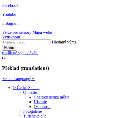
Facebook
Youtube
Instagram
Verze pro seniory
Mapa webu
Vytisknout
Hledaný výraz
Hledat
rozšířené vyhledávání
cz
Překlad (translations)
Select Language
▼
O České Skalici
O městě
Charakteristika města
Historie
Osobnosti
Fotogalerie
Turistické cíle