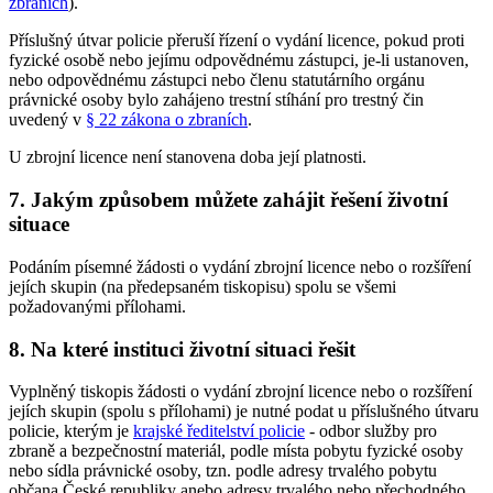
zbraních
).
Příslušný útvar policie přeruší řízení o vydání licence, pokud proti
fyzické osobě nebo jejímu odpovědnému zástupci, je-li ustanoven,
nebo odpovědnému zástupci nebo členu statutárního orgánu
právnické osoby bylo zahájeno trestní stíhání pro trestný čin
uvedený v
§ 22 zákona o zbraních
.
U zbrojní licence není stanovena doba její platnosti.
7. Jakým způsobem můžete zahájit řešení životní
situace
Podáním písemné žádosti o vydání zbrojní licence nebo o rozšíření
jejích skupin (na předepsaném tiskopisu) spolu se všemi
požadovanými přílohami.
8. Na které instituci životní situaci řešit
Vyplněný tiskopis žádosti o vydání zbrojní licence nebo o rozšíření
jejích skupin (spolu s přílohami) je nutné podat u příslušného útvaru
policie, kterým je
krajské ředitelství policie
- odbor služby pro
zbraně a bezpečnostní materiál, podle místa pobytu fyzické osoby
nebo sídla právnické osoby, tzn. podle adresy trvalého pobytu
občana České republiky anebo adresy trvalého nebo přechodného