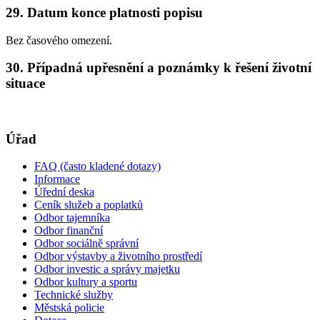
29. Datum konce platnosti popisu
Bez časového omezení.
30. Případná upřesnění a poznámky k řešení životní
situace
Úřad
FAQ (často kladené dotazy)
Informace
Úřední deska
Ceník služeb a poplatků
Odbor tajemníka
Odbor finanční
Odbor sociálně správní
Odbor výstavby a životního prostředí
Odbor investic a správy majetku
Odbor kultury a sportu
Technické služby
Městská policie