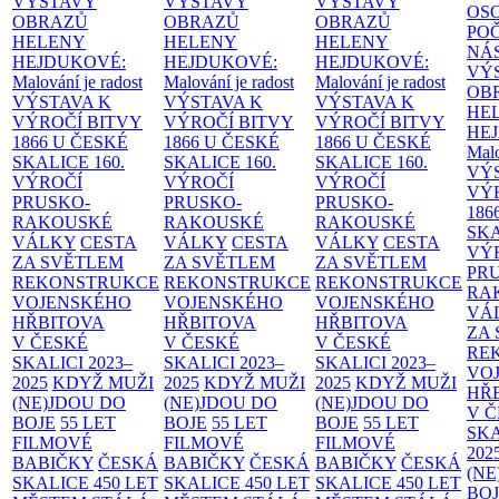
VÝSTAVY
VÝSTAVY
VÝSTAVY
OS
OBRAZŮ
OBRAZŮ
OBRAZŮ
PO
HELENY
HELENY
HELENY
NÁ
HEJDUKOVÉ:
HEJDUKOVÉ:
HEJDUKOVÉ:
VÝ
Malování je radost
Malování je radost
Malování je radost
OB
VÝSTAVA K
VÝSTAVA K
VÝSTAVA K
HE
VÝROČÍ BITVY
VÝROČÍ BITVY
VÝROČÍ BITVY
HE
1866 U ČESKÉ
1866 U ČESKÉ
1866 U ČESKÉ
Malo
SKALICE
160.
SKALICE
160.
SKALICE
160.
VÝ
VÝROČÍ
VÝROČÍ
VÝROČÍ
VÝ
PRUSKO-
PRUSKO-
PRUSKO-
186
RAKOUSKÉ
RAKOUSKÉ
RAKOUSKÉ
SK
VÁLKY
CESTA
VÁLKY
CESTA
VÁLKY
CESTA
VÝ
ZA SVĚTLEM
ZA SVĚTLEM
ZA SVĚTLEM
PR
REKONSTRUKCE
REKONSTRUKCE
REKONSTRUKCE
RA
VOJENSKÉHO
VOJENSKÉHO
VOJENSKÉHO
VÁ
HŘBITOVA
HŘBITOVA
HŘBITOVA
ZA
V ČESKÉ
V ČESKÉ
V ČESKÉ
RE
SKALICI 2023–
SKALICI 2023–
SKALICI 2023–
VO
2025
KDYŽ MUŽI
2025
KDYŽ MUŽI
2025
KDYŽ MUŽI
HŘ
(NE)JDOU DO
(NE)JDOU DO
(NE)JDOU DO
V 
BOJE
55 LET
BOJE
55 LET
BOJE
55 LET
SKA
FILMOVÉ
FILMOVÉ
FILMOVÉ
202
BABIČKY
ČESKÁ
BABIČKY
ČESKÁ
BABIČKY
ČESKÁ
(NE
SKALICE 450 LET
SKALICE 450 LET
SKALICE 450 LET
BO