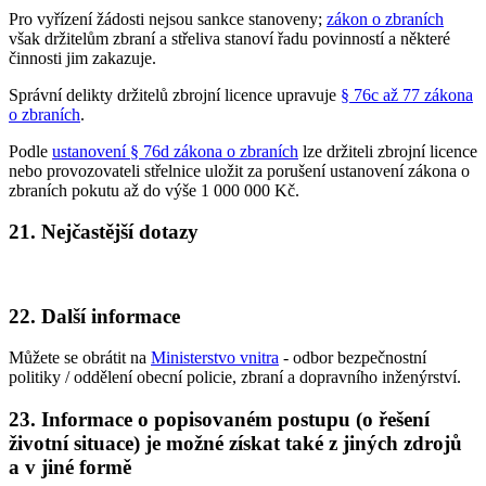
Pro vyřízení žádosti nejsou sankce stanoveny;
zákon o zbraních
však držitelům zbraní a střeliva stanoví řadu povinností a některé
činnosti jim zakazuje.
Správní delikty držitelů zbrojní licence upravuje
§ 76c až 77 zákona
o zbraních
.
Podle
ustanovení § 76d zákona o zbraních
lze držiteli zbrojní licence
nebo provozovateli střelnice uložit za porušení ustanovení zákona o
zbraních pokutu až do výše 1 000 000 Kč.
21. Nejčastější dotazy
22. Další informace
Můžete se obrátit na
Ministerstvo vnitra
- odbor bezpečnostní
politiky / oddělení obecní policie, zbraní a dopravního inženýrství.
23. Informace o popisovaném postupu (o řešení
životní situace) je možné získat také z jiných zdrojů
a v jiné formě