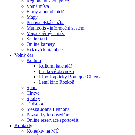
Regionální spolupráce
Volná místa
Firmy a podnikatelé
Mapy
Pečovatelská služba
Munipolis - informační systém
Mapa sběrných míst
Senior taxi
Online kamery
Krizová karta obce
Volný čas
Kultura
Kulturní kalendář
Jiřinkové slavnosti
Kino Kaplicky Boutique Cinema
Letní kino Rozkoš
Sport
Církve
Spolky
Turistika
Stezka Johna Lennona
Pozvánky k sousedům
Online rezervace sportovišť
Kontakty
Kontakty na MÚ