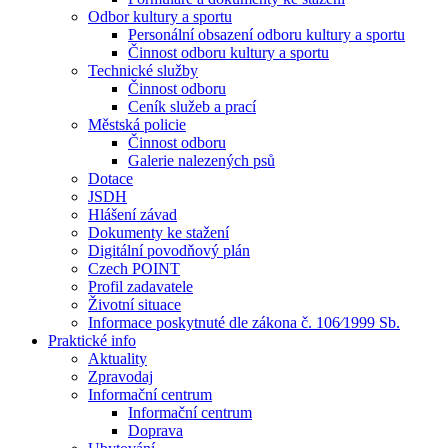
Odbor kultury a sportu
Personální obsazení odboru kultury a sportu
Činnost odboru kultury a sportu
Technické služby
Činnost odboru
Ceník služeb a prací
Městská policie
Činnost odboru
Galerie nalezených psů
Dotace
JSDH
Hlášení závad
Dokumenty ke stažení
Digitální povodňový plán
Czech POINT
Profil zadavatele
Životní situace
Informace poskytnuté dle zákona č. 106⁄1999 Sb.
Praktické info
Aktuality
Zpravodaj
Informační centrum
Informační centrum
Doprava