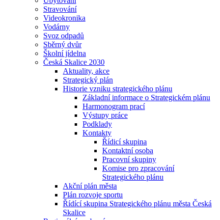
Ubytování
Stravování
Videokronika
Vodárny
Svoz odpadů
Sběrný dvůr
Školní jídelna
Česká Skalice 2030
Aktuality, akce
Strategický plán
Historie vzniku strategického plánu
Základní informace o Strategickém plánu
Harmonogram prací
Výstupy práce
Podklady
Kontakty
Řídicí skupina
Kontaktní osoba
Pracovní skupiny
Komise pro zpracování
Strategického plánu
Akční plán města
Plán rozvoje sportu
Řídící skupina Strategického plánu města Česká
Skalice