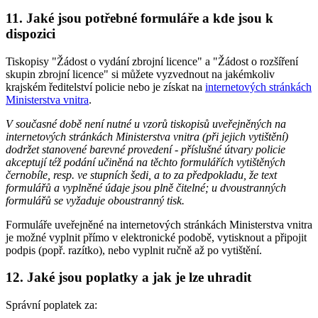
11. Jaké jsou potřebné formuláře a kde jsou k
dispozici
Tiskopisy "Žádost o vydání zbrojní licence" a "Žádost o rozšíření
skupin zbrojní licence" si můžete vyzvednout na jakémkoliv
krajském ředitelství policie nebo je získat na
internetových stránkách
Ministerstva vnitra
.
V současné době není nutné u vzorů tiskopisů uveřejněných na
internetových stránkách Ministerstva vnitra (při jejich vytištění)
dodržet stanovené barevné provedení - příslušné útvary policie
akceptují též podání učiněná na těchto formulářích vytištěných
černobíle, resp. ve stupních šedi, a to za předpokladu, že text
formulářů a vyplněné údaje jsou plně čitelné; u dvoustranných
formulářů se vyžaduje oboustranný tisk.
Formuláře uveřejněné na internetových stránkách Ministerstva vnitra
je možné vyplnit přímo v elektronické podobě, vytisknout a připojit
podpis (popř. razítko), nebo vyplnit ručně až po vytištění.
12. Jaké jsou poplatky a jak je lze uhradit
Správní poplatek za: