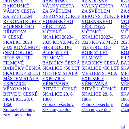
PRUSKO-
RAKOUSKÉ
RAKOUSKÉ
RA
RAKOUSKÉ
VÁLKY
CESTA
VÁLKY
CESTA
VÁ
VÁLKY
CESTA
ZA SVĚTLEM
ZA SVĚTLEM
ZA
ZA SVĚTLEM
REKONSTRUKCE
REKONSTRUKCE
RE
REKONSTRUKCE
VOJENSKÉHO
VOJENSKÉHO
VO
VOJENSKÉHO
HŘBITOVA
HŘBITOVA
HŘ
HŘBITOVA
V ČESKÉ
V ČESKÉ
V 
V ČESKÉ
SKALICI 2023–
SKALICI 2023–
SKA
SKALICI 2023–
2025
KDYŽ MUŽI
2025
KDYŽ MUŽI
202
2025
KDYŽ MUŽI
(NE)JDOU DO
(NE)JDOU DO
(NE
(NE)JDOU DO
BOJE
55 LET
BOJE
55 LET
BO
BOJE
55 LET
FILMOVÉ
FILMOVÉ
FI
FILMOVÉ
BABIČKY
ČESKÁ
BABIČKY
ČESKÁ
BA
BABIČKY
ČESKÁ
SKALICE 450 LET
SKALICE 450 LET
SKA
SKALICE 450 LET
MĚSTEM
STÁLÁ
MĚSTEM
STÁLÁ
MĚ
MĚSTEM
STÁLÁ
EXPOZICE
EXPOZICE
EX
EXPOZICE
VĚNOVANÁ
VĚNOVANÁ
VĚ
VĚNOVANÁ
BITVĚ U ČESKÉ
BITVĚ U ČESKÉ
BIT
BITVĚ U ČESKÉ
SKALICE 28. 6.
SKALICE 28. 6.
SKA
SKALICE 28. 6.
1866
1866
186
1866
Zobrazit všechny
Zobrazit všechny
Zobr
Zobrazit všechny
záznamy ze dne
záznamy ze dne
zázn
záznamy ze dne
13