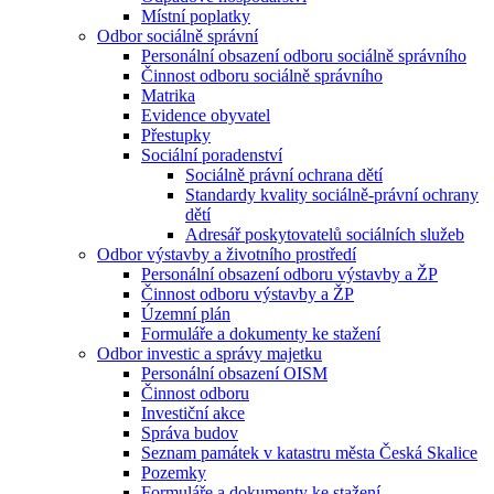
Místní poplatky
Odbor sociálně správní
Personální obsazení odboru sociálně správního
Činnost odboru sociálně správního
Matrika
Evidence obyvatel
Přestupky
Sociální poradenství
Sociálně právní ochrana dětí
Standardy kvality sociálně-právní ochrany
dětí
Adresář poskytovatelů sociálních služeb
Odbor výstavby a životního prostředí
Personální obsazení odboru výstavby a ŽP
Činnost odboru výstavby a ŽP
Územní plán
Formuláře a dokumenty ke stažení
Odbor investic a správy majetku
Personální obsazení OISM
Činnost odboru
Investiční akce
Správa budov
Seznam památek v katastru města Česká Skalice
Pozemky
Formuláře a dokumenty ke stažení