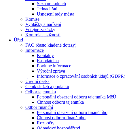
Seznam radních
Jednací řád
Usnesení rady města
Komise
Vyhlášky a nařízení
Veřejné zakázky
Kontrola a stížnosti
Úřad
FAQ (často kladené dotazy)
Informace
Kontakty
E-podatelna
Povinné informace
Výroční zpráva
Informace o zpracování osobních údajů (GDPR)
Úřední deska
Ceník služeb a poplatků
Odbor tajemníka
Personální obsazení odboru tajemníka MěÚ
Činnost odboru tajemníka
Odbor finanční
Personální obsazení odboru finančního
Činnost odboru finančního
Rozpočty
Odpadové hospodářství