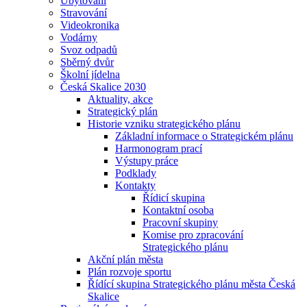
Ubytování
Stravování
Videokronika
Vodárny
Svoz odpadů
Sběrný dvůr
Školní jídelna
Česká Skalice 2030
Aktuality, akce
Strategický plán
Historie vzniku strategického plánu
Základní informace o Strategickém plánu
Harmonogram prací
Výstupy práce
Podklady
Kontakty
Řídicí skupina
Kontaktní osoba
Pracovní skupiny
Komise pro zpracování
Strategického plánu
Akční plán města
Plán rozvoje sportu
Řídící skupina Strategického plánu města Česká
Skalice