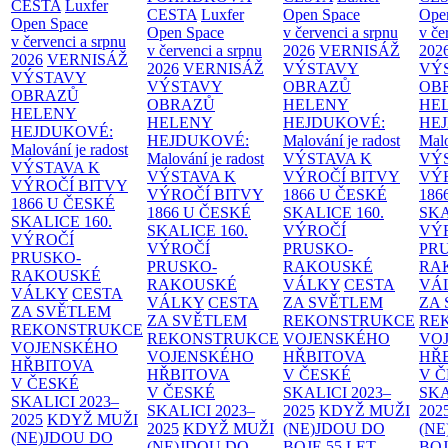
CESTA
Luxfer
CESTA
Luxfer
Open Space
Ope
Open Space
Open Space
v červenci a srpnu
v če
v červenci a srpnu
v červenci a srpnu
2026
VERNISÁŽ
202
2026
VERNISÁŽ
2026
VERNISÁŽ
VÝSTAVY
VÝ
VÝSTAVY
VÝSTAVY
OBRAZŮ
OB
OBRAZŮ
OBRAZŮ
HELENY
HE
HELENY
HELENY
HEJDUKOVÉ:
HE
HEJDUKOVÉ:
HEJDUKOVÉ:
Malování je radost
Malo
Malování je radost
Malování je radost
VÝSTAVA K
VÝ
VÝSTAVA K
VÝSTAVA K
VÝROČÍ BITVY
VÝ
VÝROČÍ BITVY
VÝROČÍ BITVY
1866 U ČESKÉ
186
1866 U ČESKÉ
1866 U ČESKÉ
SKALICE
160.
SK
SKALICE
160.
SKALICE
160.
VÝROČÍ
VÝ
VÝROČÍ
VÝROČÍ
PRUSKO-
PR
PRUSKO-
PRUSKO-
RAKOUSKÉ
RA
RAKOUSKÉ
RAKOUSKÉ
VÁLKY
CESTA
VÁ
VÁLKY
CESTA
VÁLKY
CESTA
ZA SVĚTLEM
ZA
ZA SVĚTLEM
ZA SVĚTLEM
REKONSTRUKCE
RE
REKONSTRUKCE
REKONSTRUKCE
VOJENSKÉHO
VO
VOJENSKÉHO
VOJENSKÉHO
HŘBITOVA
HŘ
HŘBITOVA
HŘBITOVA
V ČESKÉ
V 
V ČESKÉ
V ČESKÉ
SKALICI 2023–
SKA
SKALICI 2023–
SKALICI 2023–
2025
KDYŽ MUŽI
202
2025
KDYŽ MUŽI
2025
KDYŽ MUŽI
(NE)JDOU DO
(NE
(NE)JDOU DO
(NE)JDOU DO
BOJE
55 LET
BO