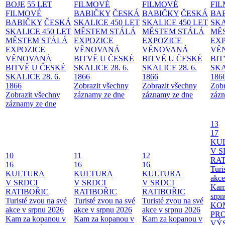
BOJE
55 LET
FILMOVÉ
FILMOVÉ
FI
FILMOVÉ
BABIČKY
ČESKÁ
BABIČKY
ČESKÁ
BA
BABIČKY
ČESKÁ
SKALICE 450 LET
SKALICE 450 LET
SKA
SKALICE 450 LET
MĚSTEM
STÁLÁ
MĚSTEM
STÁLÁ
MĚ
MĚSTEM
STÁLÁ
EXPOZICE
EXPOZICE
EX
EXPOZICE
VĚNOVANÁ
VĚNOVANÁ
VĚ
VĚNOVANÁ
BITVĚ U ČESKÉ
BITVĚ U ČESKÉ
BIT
BITVĚ U ČESKÉ
SKALICE 28. 6.
SKALICE 28. 6.
SKA
SKALICE 28. 6.
1866
1866
186
1866
Zobrazit všechny
Zobrazit všechny
Zobr
Zobrazit všechny
záznamy ze dne
záznamy ze dne
zázn
záznamy ze dne
13
17
KU
V S
10
11
12
RAT
16
16
16
Turi
KULTURA
KULTURA
KULTURA
akce
V SRDCI
V SRDCI
V SRDCI
Kam
RATIBOŘIC
RATIBOŘIC
RATIBOŘIC
srpn
Turisté zvou na své
Turisté zvou na své
Turisté zvou na své
KO
akce v srpnu 2026
akce v srpnu 2026
akce v srpnu 2026
PR
Kam za kopanou v
Kam za kopanou v
Kam za kopanou v
VÝ