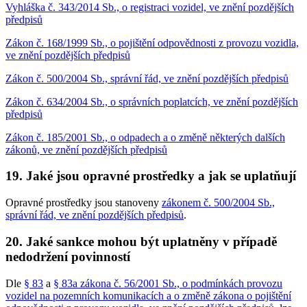
Vyhláška č. 343/2014 Sb., o registraci vozidel, ve znění pozdějších
předpisů
Zákon č. 168/1999 Sb., o pojištění odpovědnosti z provozu vozidla,
ve znění pozdějších předpisů
Zákon č. 500/2004 Sb., správní řád, ve znění pozdějších předpisů
Zákon č. 634/2004 Sb., o správních poplatcích, ve znění pozdějších
předpisů
Zákon č. 185/2001 Sb., o odpadech a o změně některých dalších
zákonů, ve znění pozdějších předpisů
19. Jaké jsou opravné prostředky a jak se uplatňují
Opravné prostředky jsou stanoveny
zákonem č. 500/2004 Sb.,
správní řád, ve znění pozdějších předpisů
.
20. Jaké sankce mohou být uplatněny v případě
nedodržení povinností
Dle
§ 83
a
§ 83a zákona č. 56/2001 Sb., o podmínkách provozu
vozidel na pozemních komunikacích a o změně zákona o pojištění