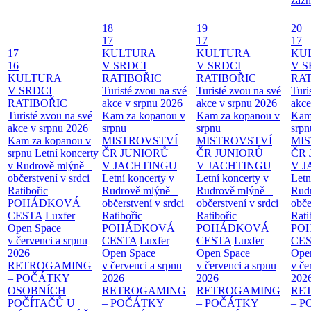
zázn
18
19
20
17
17
17
17
KULTURA
KULTURA
KU
16
V SRDCI
V SRDCI
V S
KULTURA
RATIBOŘIC
RATIBOŘIC
RAT
V SRDCI
Turisté zvou na své
Turisté zvou na své
Turi
RATIBOŘIC
akce v srpnu 2026
akce v srpnu 2026
akce
Turisté zvou na své
Kam za kopanou v
Kam za kopanou v
Kam
akce v srpnu 2026
srpnu
srpnu
srpn
Kam za kopanou v
MISTROVSTVÍ
MISTROVSTVÍ
MI
srpnu
Letní koncerty
ČR JUNIORŮ
ČR JUNIORŮ
ČR 
v Rudrově mlýně –
V JACHTINGU
V JACHTINGU
V 
občerstvení v srdci
Letní koncerty v
Letní koncerty v
Letn
Ratibořic
Rudrově mlýně –
Rudrově mlýně –
Rud
POHÁDKOVÁ
občerstvení v srdci
občerstvení v srdci
obče
CESTA
Luxfer
Ratibořic
Ratibořic
Rati
Open Space
POHÁDKOVÁ
POHÁDKOVÁ
PO
v červenci a srpnu
CESTA
Luxfer
CESTA
Luxfer
CE
2026
Open Space
Open Space
Ope
RETROGAMING
v červenci a srpnu
v červenci a srpnu
v če
– POČÁTKY
2026
2026
202
OSOBNÍCH
RETROGAMING
RETROGAMING
RE
POČÍTAČŮ U
– POČÁTKY
– POČÁTKY
– 