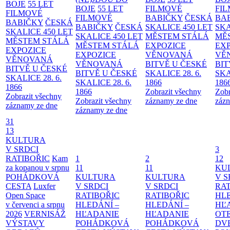
BOJE
55 LET
BOJE
55 LET
FILMOVÉ
FI
FILMOVÉ
FILMOVÉ
BABIČKY
ČESKÁ
BA
BABIČKY
ČESKÁ
BABIČKY
ČESKÁ
SKALICE 450 LET
SKA
SKALICE 450 LET
SKALICE 450 LET
MĚSTEM
STÁLÁ
MĚ
MĚSTEM
STÁLÁ
MĚSTEM
STÁLÁ
EXPOZICE
EX
EXPOZICE
EXPOZICE
VĚNOVANÁ
VĚ
VĚNOVANÁ
VĚNOVANÁ
BITVĚ U ČESKÉ
BIT
BITVĚ U ČESKÉ
BITVĚ U ČESKÉ
SKALICE 28. 6.
SKA
SKALICE 28. 6.
SKALICE 28. 6.
1866
186
1866
1866
Zobrazit všechny
Zobr
Zobrazit všechny
Zobrazit všechny
záznamy ze dne
zázn
záznamy ze dne
záznamy ze dne
31
13
KULTURA
V SRDCI
3
RATIBOŘIC
Kam
1
2
12
za kopanou v srpnu
11
11
KU
POHÁDKOVÁ
KULTURA
KULTURA
V S
CESTA
Luxfer
V SRDCI
V SRDCI
RAT
Open Space
RATIBOŘIC
RATIBOŘIC
HLE
v červenci a srpnu
HLEDÁNÍ –
HLEDÁNÍ –
HĽ
2026
VERNISÁŽ
HĽADANIE
HĽADANIE
OT
VÝSTAVY
POHÁDKOVÁ
POHÁDKOVÁ
DV