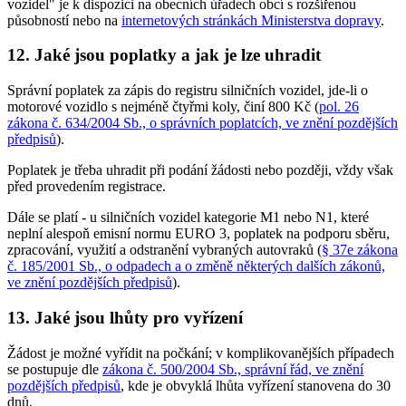
vozidel" je k dispozici na obecních úřadech obcí s rozšířenou
působností nebo na
internetových stránkách Ministerstva dopravy
.
12. Jaké jsou poplatky a jak je lze uhradit
Správní poplatek za zápis do registru silničních vozidel, jde-li o
motorové vozidlo s nejméně čtyřmi koly, činí 800 Kč (
pol. 26
zákona č. 634/2004 Sb., o správních poplatcích, ve znění pozdějších
předpisů
).
Poplatek je třeba uhradit při podání žádosti nebo později, vždy však
před provedením registrace.
Dále se platí - u silničních vozidel kategorie M1 nebo N1, které
neplní alespoň emisní normu EURO 3, poplatek na podporu sběru,
zpracování, využití a odstranění vybraných autovraků (
§ 37e zákona
č. 185/2001 Sb., o odpadech a o změně některých dalších zákonů,
ve znění pozdějších předpisů
).
13. Jaké jsou lhůty pro vyřízení
Žádost je možné vyřídit na počkání; v komplikovanějších případech
se postupuje dle
zákona č. 500/2004 Sb., správní řád, ve znění
pozdějších předpisů
, kde je obvyklá lhůta vyřízení stanovena do 30
dnů.