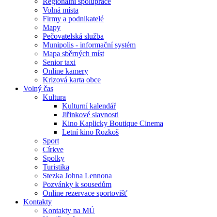
Regionální spolupráce
Volná místa
Firmy a podnikatelé
Mapy
Pečovatelská služba
Munipolis - informační systém
Mapa sběrných míst
Senior taxi
Online kamery
Krizová karta obce
Volný čas
Kultura
Kulturní kalendář
Jiřinkové slavnosti
Kino Kaplicky Boutique Cinema
Letní kino Rozkoš
Sport
Církve
Spolky
Turistika
Stezka Johna Lennona
Pozvánky k sousedům
Online rezervace sportovišť
Kontakty
Kontakty na MÚ