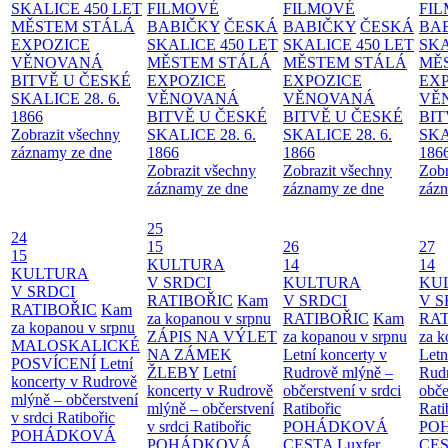
SKALICE 450 LET
FILMOVÉ
FILMOVÉ
FI
MĚSTEM
STÁLÁ
BABIČKY
ČESKÁ
BABIČKY
ČESKÁ
BA
EXPOZICE
SKALICE 450 LET
SKALICE 450 LET
SKA
VĚNOVANÁ
MĚSTEM
STÁLÁ
MĚSTEM
STÁLÁ
MĚ
BITVĚ U ČESKÉ
EXPOZICE
EXPOZICE
EX
SKALICE 28. 6.
VĚNOVANÁ
VĚNOVANÁ
VĚ
1866
BITVĚ U ČESKÉ
BITVĚ U ČESKÉ
BIT
Zobrazit všechny
SKALICE 28. 6.
SKALICE 28. 6.
SKA
záznamy ze dne
1866
1866
186
Zobrazit všechny
Zobrazit všechny
Zobr
záznamy ze dne
záznamy ze dne
zázn
25
24
15
26
27
15
KULTURA
14
14
KULTURA
V SRDCI
KULTURA
KU
V SRDCI
RATIBOŘIC
Kam
V SRDCI
V S
RATIBOŘIC
Kam
za kopanou v srpnu
RATIBOŘIC
Kam
RAT
za kopanou v srpnu
ZÁPIS NA VÝLET
za kopanou v srpnu
za k
MALOSKALICKÉ
NA ZÁMEK
Letní koncerty v
Letn
POSVÍCENÍ
Letní
ŽLEBY
Letní
Rudrově mlýně –
Rud
koncerty v Rudrově
koncerty v Rudrově
občerstvení v srdci
obče
mlýně – občerstvení
mlýně – občerstvení
Ratibořic
Rati
v srdci Ratibořic
v srdci Ratibořic
POHÁDKOVÁ
PO
POHÁDKOVÁ
POHÁDKOVÁ
CESTA
Luxfer
CE