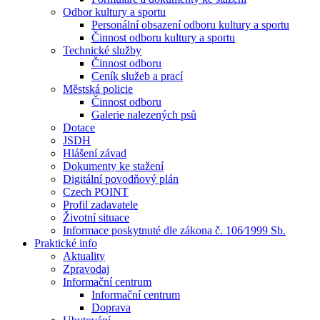
Odbor kultury a sportu
Personální obsazení odboru kultury a sportu
Činnost odboru kultury a sportu
Technické služby
Činnost odboru
Ceník služeb a prací
Městská policie
Činnost odboru
Galerie nalezených psů
Dotace
JSDH
Hlášení závad
Dokumenty ke stažení
Digitální povodňový plán
Czech POINT
Profil zadavatele
Životní situace
Informace poskytnuté dle zákona č. 106⁄1999 Sb.
Praktické info
Aktuality
Zpravodaj
Informační centrum
Informační centrum
Doprava