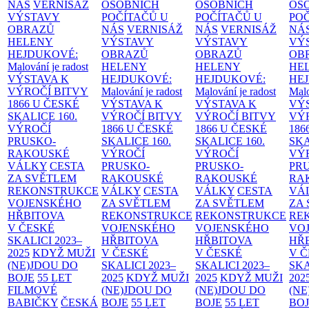
NÁS
VERNISÁŽ
OSOBNÍCH
OSOBNÍCH
OS
VÝSTAVY
POČÍTAČŮ U
POČÍTAČŮ U
PO
OBRAZŮ
NÁS
VERNISÁŽ
NÁS
VERNISÁŽ
NÁ
HELENY
VÝSTAVY
VÝSTAVY
VÝ
HEJDUKOVÉ:
OBRAZŮ
OBRAZŮ
OB
Malování je radost
HELENY
HELENY
HE
VÝSTAVA K
HEJDUKOVÉ:
HEJDUKOVÉ:
HE
VÝROČÍ BITVY
Malování je radost
Malování je radost
Malo
1866 U ČESKÉ
VÝSTAVA K
VÝSTAVA K
VÝ
SKALICE
160.
VÝROČÍ BITVY
VÝROČÍ BITVY
VÝ
VÝROČÍ
1866 U ČESKÉ
1866 U ČESKÉ
186
PRUSKO-
SKALICE
160.
SKALICE
160.
SK
RAKOUSKÉ
VÝROČÍ
VÝROČÍ
VÝ
VÁLKY
CESTA
PRUSKO-
PRUSKO-
PR
ZA SVĚTLEM
RAKOUSKÉ
RAKOUSKÉ
RA
REKONSTRUKCE
VÁLKY
CESTA
VÁLKY
CESTA
VÁ
VOJENSKÉHO
ZA SVĚTLEM
ZA SVĚTLEM
ZA
HŘBITOVA
REKONSTRUKCE
REKONSTRUKCE
RE
V ČESKÉ
VOJENSKÉHO
VOJENSKÉHO
VO
SKALICI 2023–
HŘBITOVA
HŘBITOVA
HŘ
2025
KDYŽ MUŽI
V ČESKÉ
V ČESKÉ
V 
(NE)JDOU DO
SKALICI 2023–
SKALICI 2023–
SKA
BOJE
55 LET
2025
KDYŽ MUŽI
2025
KDYŽ MUŽI
202
FILMOVÉ
(NE)JDOU DO
(NE)JDOU DO
(NE
BABIČKY
ČESKÁ
BOJE
55 LET
BOJE
55 LET
BO