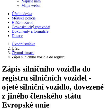
Napište nám
Mapa webu
Úřední deska
Městská policie
Hlášení závad
Českoskalický zpravodaj
Dokumenty a formuláře
Dotace
Úvodní stránka
Úřad
Životní situace
Zápis silničního vozidla do registru...
Zápis silničního vozidla do
registru silničních vozidel -
ojeté silniční vozidlo, dovezené
z jiného členského státu
Evropské unie