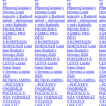
16
16
16
16
Přípravná kopaná v
Přípravná kopaná v
Přípravná kopaná v
Příp
červenci
Letní
červenci
Letní
červenci
Letní
červ
koncerty v Rudrově
koncerty v Rudrově
koncerty v Rudrově
konc
mlýně – občerstvení
mlýně – občerstvení
mlýně – občerstvení
mlýn
v srdci Ratibořic
v srdci Ratibořic
v srdci Ratibořic
v sr
PROHLÍDKY
PROHLÍDKY
PROHLÍDKY
PR
ZÁMKU PRO
ZÁMKU PRO
ZÁMKU PRO
ZÁ
DĚTI
DĚTI
DĚTI
DĚT
S KOMTESOU
S KOMTESOU
S KOMTESOU
S 
HORTENZIÍ
Letní
HORTENZIÍ
Letní
HORTENZIÍ
Letní
HOR
kino Rozkoš v
kino Rozkoš v
kino Rozkoš v
kino
červenci 2026
červenci 2026
červenci 2026
červ
POHÁDKOVÁ
POHÁDKOVÁ
POHÁDKOVÁ
PO
CESTA
Luxfer
CESTA
Luxfer
CESTA
Luxfer
CE
Open Space
Open Space
Open Space
Ope
v červenci a srpnu
v červenci a srpnu
v červenci a srpnu
v če
2026
2026
2026
202
RETROGAMING
RETROGAMING
RETROGAMING
RE
– POČÁTKY
– POČÁTKY
– POČÁTKY
– 
OSOBNÍCH
OSOBNÍCH
OSOBNÍCH
OS
POČÍTAČŮ U
POČÍTAČŮ U
POČÍTAČŮ U
PO
NÁS
VERNISÁŽ
NÁS
VERNISÁŽ
NÁS
VERNISÁŽ
NÁ
VÝSTAVY
VÝSTAVY
VÝSTAVY
VÝ
OBRAZŮ
OBRAZŮ
OBRAZŮ
OB