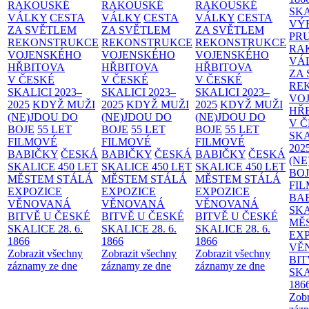
RAKOUSKÉ
RAKOUSKÉ
RAKOUSKÉ
SK
VÁLKY
CESTA
VÁLKY
CESTA
VÁLKY
CESTA
VÝ
ZA SVĚTLEM
ZA SVĚTLEM
ZA SVĚTLEM
PR
REKONSTRUKCE
REKONSTRUKCE
REKONSTRUKCE
RA
VOJENSKÉHO
VOJENSKÉHO
VOJENSKÉHO
VÁ
HŘBITOVA
HŘBITOVA
HŘBITOVA
ZA
V ČESKÉ
V ČESKÉ
V ČESKÉ
RE
SKALICI 2023–
SKALICI 2023–
SKALICI 2023–
VO
2025
KDYŽ MUŽI
2025
KDYŽ MUŽI
2025
KDYŽ MUŽI
HŘ
(NE)JDOU DO
(NE)JDOU DO
(NE)JDOU DO
V 
BOJE
55 LET
BOJE
55 LET
BOJE
55 LET
SKA
FILMOVÉ
FILMOVÉ
FILMOVÉ
202
BABIČKY
ČESKÁ
BABIČKY
ČESKÁ
BABIČKY
ČESKÁ
(NE
SKALICE 450 LET
SKALICE 450 LET
SKALICE 450 LET
BO
MĚSTEM
STÁLÁ
MĚSTEM
STÁLÁ
MĚSTEM
STÁLÁ
FI
EXPOZICE
EXPOZICE
EXPOZICE
BA
VĚNOVANÁ
VĚNOVANÁ
VĚNOVANÁ
SKA
BITVĚ U ČESKÉ
BITVĚ U ČESKÉ
BITVĚ U ČESKÉ
MĚ
SKALICE 28. 6.
SKALICE 28. 6.
SKALICE 28. 6.
EX
1866
1866
1866
VĚ
Zobrazit všechny
Zobrazit všechny
Zobrazit všechny
BIT
záznamy ze dne
záznamy ze dne
záznamy ze dne
SKA
186
Zobr