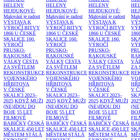
HELENY
HELENY
HELENY
HE
HEJDUKOVÉ:
HEJDUKOVÉ:
HEJDUKOVÉ:
HE
Malování je radost
Malování je radost
Malování je radost
Malo
VÝSTAVA K
VÝSTAVA K
VÝSTAVA K
VÝ
VÝROČÍ BITVY
VÝROČÍ BITVY
VÝROČÍ BITVY
VÝ
1866 U ČESKÉ
1866 U ČESKÉ
1866 U ČESKÉ
186
SKALICE
160.
SKALICE
160.
SKALICE
160.
SK
VÝROČÍ
VÝROČÍ
VÝROČÍ
VÝ
PRUSKO-
PRUSKO-
PRUSKO-
PR
RAKOUSKÉ
RAKOUSKÉ
RAKOUSKÉ
RA
VÁLKY
CESTA
VÁLKY
CESTA
VÁLKY
CESTA
VÁ
ZA SVĚTLEM
ZA SVĚTLEM
ZA SVĚTLEM
ZA
REKONSTRUKCE
REKONSTRUKCE
REKONSTRUKCE
RE
VOJENSKÉHO
VOJENSKÉHO
VOJENSKÉHO
VO
HŘBITOVA
HŘBITOVA
HŘBITOVA
HŘ
V ČESKÉ
V ČESKÉ
V ČESKÉ
V 
SKALICI 2023–
SKALICI 2023–
SKALICI 2023–
SKA
2025
KDYŽ MUŽI
2025
KDYŽ MUŽI
2025
KDYŽ MUŽI
202
(NE)JDOU DO
(NE)JDOU DO
(NE)JDOU DO
(NE
BOJE
55 LET
BOJE
55 LET
BOJE
55 LET
BO
FILMOVÉ
FILMOVÉ
FILMOVÉ
FI
BABIČKY
ČESKÁ
BABIČKY
ČESKÁ
BABIČKY
ČESKÁ
BA
SKALICE 450 LET
SKALICE 450 LET
SKALICE 450 LET
SKA
MĚSTEM
STÁLÁ
MĚSTEM
STÁLÁ
MĚSTEM
STÁLÁ
MĚ