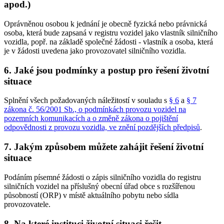
apod.)
Oprávněnou osobou k jednání je obecně fyzická nebo právnická
osoba, která bude zapsaná v registru vozidel jako vlastník silničního
vozidla, popř. na základě společné žádosti - vlastník a osoba, která
je v žádosti uvedena jako provozovatel silničního vozidla.
6. Jaké jsou podmínky a postup pro řešení životní
situace
Splnění všech požadovaných náležitostí v souladu s
§ 6
a
§ 7
zákona č. 56/2001 Sb., o podmínkách provozu vozidel na
pozemních komunikacích a o změně zákona o pojištění
odpovědnosti z provozu vozidla, ve znění pozdějších předpisů
.
7. Jakým způsobem můžete zahájit řešení životní
situace
Podáním písemné žádosti o zápis silničního vozidla do registru
silničních vozidel na příslušný obecní úřad obce s rozšířenou
působností (ORP) v místě aktuálního pobytu nebo sídla
provozovatele.
8. Na které instituci životní situaci řešit