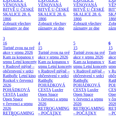
EXPOZICE
EXPOZICE
EXPOZICE
EX
VĚNOVANÁ
VĚNOVANÁ
VĚNOVANÁ
VĚ
BITVĚ U ČESKÉ
BITVĚ U ČESKÉ
BITVĚ U ČESKÉ
BIT
SKALICE 28. 6.
SKALICE 28. 6.
SKALICE 28. 6.
SKA
1866
1866
1866
186
Zobrazit všechny
Zobrazit všechny
Zobrazit všechny
Zobr
záznamy ze dne
záznamy ze dne
záznamy ze dne
zázn
3
16
4
5
6
Turisté zvou na své
15
15
15
akce v srpnu 2026
Turisté zvou na své
Turisté zvou na své
Turi
Kam za kopanou v
akce v srpnu 2026
akce v srpnu 2026
akce
srpnu
Letní koncerty
Kam za kopanou v
Kam za kopanou v
Kam
v Rudrově mlýně –
srpnu
Letní koncerty
srpnu
Letní koncerty
srp
občerstvení v srdci
v Rudrově mlýně –
v Rudrově mlýně –
v Ru
Ratibořic
Letní kino
občerstvení v srdci
občerstvení v srdci
obče
Rozkoš v červenci
Ratibořic
Ratibořic
Rati
2026
POHÁDKOVÁ
POHÁDKOVÁ
PO
POHÁDKOVÁ
CESTA
Luxfer
CESTA
Luxfer
CE
CESTA
Luxfer
Open Space
Open Space
Ope
Open Space
v červenci a srpnu
v červenci a srpnu
v če
v červenci a srpnu
2026
2026
202
2026
RETROGAMING
RETROGAMING
RE
RETROGAMING
– POČÁTKY
– POČÁTKY
– 