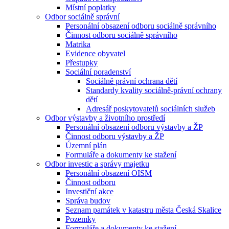
Místní poplatky
Odbor sociálně správní
Personální obsazení odboru sociálně správního
Činnost odboru sociálně správního
Matrika
Evidence obyvatel
Přestupky
Sociální poradenství
Sociálně právní ochrana dětí
Standardy kvality sociálně-právní ochrany
dětí
Adresář poskytovatelů sociálních služeb
Odbor výstavby a životního prostředí
Personální obsazení odboru výstavby a ŽP
Činnost odboru výstavby a ŽP
Územní plán
Formuláře a dokumenty ke stažení
Odbor investic a správy majetku
Personální obsazení OISM
Činnost odboru
Investiční akce
Správa budov
Seznam památek v katastru města Česká Skalice
Pozemky
Formuláře a dokumenty ke stažení