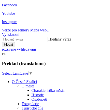
Facebook
Youtube
Instagram
Verze pro seniory
Mapa webu
Vytisknout
Hledaný výraz
Hledat
rozšířené vyhledávání
cz
Překlad (translations)
Select Language
▼
O České Skalici
O městě
Charakteristika města
Historie
Osobnosti
Fotogalerie
Turistické cíle