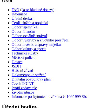
Úřad
FAQ (často kladené dotazy)
Informace
Úřední deska
Ceník služeb a poplatků
Odbor tajemníka
Odbor finanční
Odbor sociálně správní
Odbor výstavby a životního prostředí
Odbor investic a správy majetku
Odbor kultury a sportu
Technické služby
Městská policie
Dotace
JSDH
Hlášení závad
Dokumenty ke stažení
Digitální povodňový plán
Czech POINT
Profil zadavatele
Životní situace
Informace poskytnuté dle zákona č. 106⁄1999 Sb.
Úřední hodiny