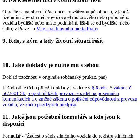
Obraťte se na obecní úřad obce s rozšířenou působností, v jehož
územním obvodu má provozovatel motorového nebo přípojného
vozidla bydliště nebo místo podnikání, liší-li se od bydliště, nebo
sídlo; v Praze na
Magistrát hlavního města Prahy
.
9. Kde, s kým a kdy životní situaci řešit
10. Jaké doklady je nutné mít s sebou
Doklad totožnosti v originále (občanský průkaz, pas)
.
K žádosti je třeba přiložit doklady uvedené v
§ 6 odst. 5 zákona č.
56/2001 Sb., o podmínkách provozu vozidel na pozemních
komunikacích a o změně zákona o pojištění odpovědnosti z provozu
vozidla, ve znění pozdějších předpisů
.
11. Jaké jsou potřebné formuláře a kde jsou k
dispozici
Formulář - "Žádost o zápis silničního vozidla do registru silničních