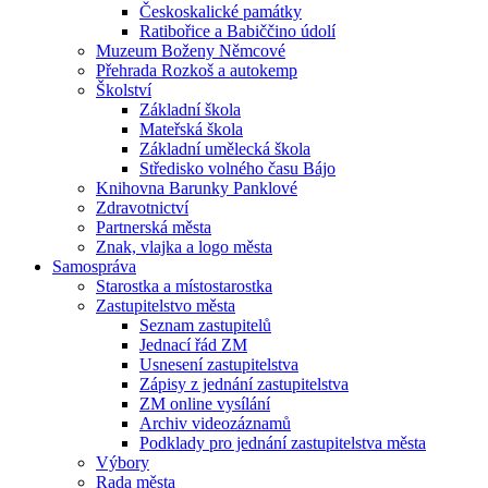
Českoskalické památky
Ratibořice a Babiččino údolí
Muzeum Boženy Němcové
Přehrada Rozkoš a autokemp
Školství
Základní škola
Mateřská škola
Základní umělecká škola
Středisko volného času Bájo
Knihovna Barunky Panklové
Zdravotnictví
Partnerská města
Znak, vlajka a logo města
Samospráva
Starostka a místostarostka
Zastupitelstvo města
Seznam zastupitelů
Jednací řád ZM
Usnesení zastupitelstva
Zápisy z jednání zastupitelstva
ZM online vysílání
Archiv videozáznamů
Podklady pro jednání zastupitelstva města
Výbory
Rada města