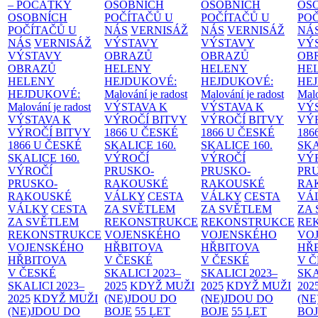
– POČÁTKY
OSOBNÍCH
OSOBNÍCH
OS
OSOBNÍCH
POČÍTAČŮ U
POČÍTAČŮ U
PO
POČÍTAČŮ U
NÁS
VERNISÁŽ
NÁS
VERNISÁŽ
NÁ
NÁS
VERNISÁŽ
VÝSTAVY
VÝSTAVY
VÝ
VÝSTAVY
OBRAZŮ
OBRAZŮ
OB
OBRAZŮ
HELENY
HELENY
HE
HELENY
HEJDUKOVÉ:
HEJDUKOVÉ:
HE
HEJDUKOVÉ:
Malování je radost
Malování je radost
Malo
Malování je radost
VÝSTAVA K
VÝSTAVA K
VÝ
VÝSTAVA K
VÝROČÍ BITVY
VÝROČÍ BITVY
VÝ
VÝROČÍ BITVY
1866 U ČESKÉ
1866 U ČESKÉ
186
1866 U ČESKÉ
SKALICE
160.
SKALICE
160.
SK
SKALICE
160.
VÝROČÍ
VÝROČÍ
VÝ
VÝROČÍ
PRUSKO-
PRUSKO-
PR
PRUSKO-
RAKOUSKÉ
RAKOUSKÉ
RA
RAKOUSKÉ
VÁLKY
CESTA
VÁLKY
CESTA
VÁ
VÁLKY
CESTA
ZA SVĚTLEM
ZA SVĚTLEM
ZA
ZA SVĚTLEM
REKONSTRUKCE
REKONSTRUKCE
RE
REKONSTRUKCE
VOJENSKÉHO
VOJENSKÉHO
VO
VOJENSKÉHO
HŘBITOVA
HŘBITOVA
HŘ
HŘBITOVA
V ČESKÉ
V ČESKÉ
V 
V ČESKÉ
SKALICI 2023–
SKALICI 2023–
SKA
SKALICI 2023–
2025
KDYŽ MUŽI
2025
KDYŽ MUŽI
202
2025
KDYŽ MUŽI
(NE)JDOU DO
(NE)JDOU DO
(NE
(NE)JDOU DO
BOJE
55 LET
BOJE
55 LET
BO