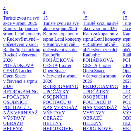
3
16
4
5
6
Turisté zvou na své
15
15
15
akce v srpnu 2026
Turisté zvou na své
Turisté zvou na své
Turi
Kam za kopanou v
akce v srpnu 2026
akce v srpnu 2026
akce
srpnu
Letní koncerty
Kam za kopanou v
Kam za kopanou v
Kam
v Rudrově mlýně –
srpnu
Letní koncerty
srpnu
Letní koncerty
srp
občerstvení v srdci
v Rudrově mlýně –
v Rudrově mlýně –
v Ru
Ratibořic
Letní kino
občerstvení v srdci
občerstvení v srdci
obče
Rozkoš v červenci
Ratibořic
Ratibořic
Rati
2026
POHÁDKOVÁ
POHÁDKOVÁ
PO
POHÁDKOVÁ
CESTA
Luxfer
CESTA
Luxfer
CE
CESTA
Luxfer
Open Space
Open Space
Ope
Open Space
v červenci a srpnu
v červenci a srpnu
v če
v červenci a srpnu
2026
2026
202
2026
RETROGAMING
RETROGAMING
RE
RETROGAMING
– POČÁTKY
– POČÁTKY
– 
– POČÁTKY
OSOBNÍCH
OSOBNÍCH
OS
OSOBNÍCH
POČÍTAČŮ U
POČÍTAČŮ U
PO
POČÍTAČŮ U
NÁS
VERNISÁŽ
NÁS
VERNISÁŽ
NÁ
NÁS
VERNISÁŽ
VÝSTAVY
VÝSTAVY
VÝ
VÝSTAVY
OBRAZŮ
OBRAZŮ
OB
OBRAZŮ
HELENY
HELENY
HE
HELENY
HEJDUKOVÉ:
HEJDUKOVÉ:
HE