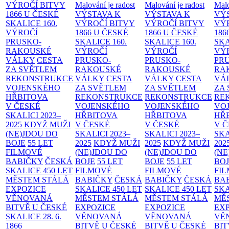
VÝROČÍ BITVY
Malování je radost
Malování je radost
Malo
1866 U ČESKÉ
VÝSTAVA K
VÝSTAVA K
VÝ
SKALICE
160.
VÝROČÍ BITVY
VÝROČÍ BITVY
VÝ
VÝROČÍ
1866 U ČESKÉ
1866 U ČESKÉ
186
PRUSKO-
SKALICE
160.
SKALICE
160.
SK
RAKOUSKÉ
VÝROČÍ
VÝROČÍ
VÝ
VÁLKY
CESTA
PRUSKO-
PRUSKO-
PR
ZA SVĚTLEM
RAKOUSKÉ
RAKOUSKÉ
RA
REKONSTRUKCE
VÁLKY
CESTA
VÁLKY
CESTA
VÁ
VOJENSKÉHO
ZA SVĚTLEM
ZA SVĚTLEM
ZA
HŘBITOVA
REKONSTRUKCE
REKONSTRUKCE
RE
V ČESKÉ
VOJENSKÉHO
VOJENSKÉHO
VO
SKALICI 2023–
HŘBITOVA
HŘBITOVA
HŘ
2025
KDYŽ MUŽI
V ČESKÉ
V ČESKÉ
V 
(NE)JDOU DO
SKALICI 2023–
SKALICI 2023–
SKA
BOJE
55 LET
2025
KDYŽ MUŽI
2025
KDYŽ MUŽI
202
FILMOVÉ
(NE)JDOU DO
(NE)JDOU DO
(NE
BABIČKY
ČESKÁ
BOJE
55 LET
BOJE
55 LET
BO
SKALICE 450 LET
FILMOVÉ
FILMOVÉ
FI
MĚSTEM
STÁLÁ
BABIČKY
ČESKÁ
BABIČKY
ČESKÁ
BA
EXPOZICE
SKALICE 450 LET
SKALICE 450 LET
SKA
VĚNOVANÁ
MĚSTEM
STÁLÁ
MĚSTEM
STÁLÁ
MĚ
BITVĚ U ČESKÉ
EXPOZICE
EXPOZICE
EX
SKALICE 28. 6.
VĚNOVANÁ
VĚNOVANÁ
VĚ
1866
BITVĚ U ČESKÉ
BITVĚ U ČESKÉ
BIT