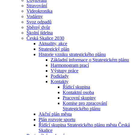
Ubytování
Stravování
Videokronika
Vodárny
Svoz odpadů
Sběrný dvůr
Školní jídelna
Česká Skalice 2030
Aktuality, akce
Strategický plán
Historie vzniku strategického plánu
Základní informace o Strategickém plánu
Harmonogram prací
Výstupy práce
Podklady
Kontakty
Řídicí skupina
Kontaktní osoba
Pracovní skupiny
Komise pro zpracování
Strategického plánu
Akční plán města
Plán rozvoje sportu
Řídící skupina Strategického plánu města Česká
Skalice