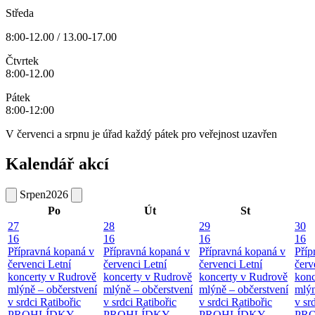
Středa
8:00-12.00 / 13.00-17.00
Čtvrtek
8:00-12.00
Pátek
8:00-12:00
V červenci a srpnu je úřad každý pátek pro veřejnost uzavřen
Kalendář akcí
Srpen
2026
Po
Út
St
27
28
29
30
16
16
16
16
Přípravná kopaná v
Přípravná kopaná v
Přípravná kopaná v
Příp
červenci
Letní
červenci
Letní
červenci
Letní
červ
koncerty v Rudrově
koncerty v Rudrově
koncerty v Rudrově
konc
mlýně – občerstvení
mlýně – občerstvení
mlýně – občerstvení
mlýn
v srdci Ratibořic
v srdci Ratibořic
v srdci Ratibořic
v sr
PROHLÍDKY
PROHLÍDKY
PROHLÍDKY
PR