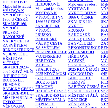
HEJDUKOVÉ:
HEJDUKOVÉ:
Malování je radost
Malo
Malování je radost
Malování je radost
VÝSTAVA K
VÝ
VÝSTAVA K
VÝSTAVA K
VÝROČÍ BITVY
VÝ
VÝROČÍ BITVY
VÝROČÍ BITVY
1866 U ČESKÉ
186
1866 U ČESKÉ
1866 U ČESKÉ
SKALICE
160.
SK
SKALICE
160.
SKALICE
160.
VÝROČÍ
VÝ
VÝROČÍ
VÝROČÍ
PRUSKO-
PR
PRUSKO-
PRUSKO-
RAKOUSKÉ
RA
RAKOUSKÉ
RAKOUSKÉ
VÁLKY
CESTA
VÁ
VÁLKY
CESTA
VÁLKY
CESTA
ZA SVĚTLEM
ZA
ZA SVĚTLEM
ZA SVĚTLEM
REKONSTRUKCE
RE
REKONSTRUKCE
REKONSTRUKCE
VOJENSKÉHO
VO
VOJENSKÉHO
VOJENSKÉHO
HŘBITOVA
HŘ
HŘBITOVA
HŘBITOVA
V ČESKÉ
V 
V ČESKÉ
V ČESKÉ
SKALICI 2023–
SKA
SKALICI 2023–
SKALICI 2023–
2025
KDYŽ MUŽI
202
2025
KDYŽ MUŽI
2025
KDYŽ MUŽI
(NE)JDOU DO
(NE
(NE)JDOU DO
(NE)JDOU DO
BOJE
55 LET
BO
BOJE
55 LET
BOJE
55 LET
FILMOVÉ
FI
FILMOVÉ
FILMOVÉ
BABIČKY
ČESKÁ
BA
BABIČKY
ČESKÁ
BABIČKY
ČESKÁ
SKALICE 450 LET
SKA
SKALICE 450 LET
SKALICE 450 LET
MĚSTEM
STÁLÁ
MĚ
MĚSTEM
STÁLÁ
MĚSTEM
STÁLÁ
EXPOZICE
EX
EXPOZICE
EXPOZICE
VĚNOVANÁ
VĚ
VĚNOVANÁ