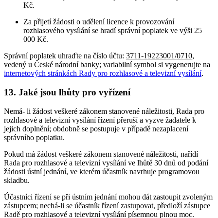
Kč.
Za přijetí žádosti o udělení licence k provozování
rozhlasového vysílání se hradí správní poplatek ve výši 25
000 Kč.
Správní poplatek uhraďte na číslo účtu:
3711-19223001/0710
,
vedený u České národní banky; variabilní symbol si vygenerujte na
internetových stránkách Rady pro rozhlasové a televizní vysílání
.
13. Jaké jsou lhůty pro vyřízení
Nemá- li žádost veškeré zákonem stanovené náležitosti, Rada pro
rozhlasové a televizní vysílání řízení přeruší a vyzve žadatele k
jejich doplnění; obdobně se postupuje v případě nezaplacení
správního poplatku.
Pokud má žádost veškeré zákonem stanovené náležitosti, nařídí
Rada pro rozhlasové a televizní vysílání ve lhůtě 30 dnů od podání
žádosti ústní jednání, ve kterém účastník navrhuje programovou
skladbu.
Účastníci řízení se při ústním jednání mohou dát zastoupit zvoleným
zástupcem; nechá-li se účastník řízení zastupovat, předloží zástupce
Radě pro rozhlasové a televizní vysílání písemnou plnou moc.