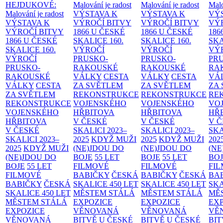
HEJDUKOVÉ:
Malování je radost
Malování je radost
Malo
Malování je radost
VÝSTAVA K
VÝSTAVA K
VÝ
VÝSTAVA K
VÝROČÍ BITVY
VÝROČÍ BITVY
VÝ
VÝROČÍ BITVY
1866 U ČESKÉ
1866 U ČESKÉ
186
1866 U ČESKÉ
SKALICE
160.
SKALICE
160.
SK
SKALICE
160.
VÝROČÍ
VÝROČÍ
VÝ
VÝROČÍ
PRUSKO-
PRUSKO-
PR
PRUSKO-
RAKOUSKÉ
RAKOUSKÉ
RA
RAKOUSKÉ
VÁLKY
CESTA
VÁLKY
CESTA
VÁ
VÁLKY
CESTA
ZA SVĚTLEM
ZA SVĚTLEM
ZA
ZA SVĚTLEM
REKONSTRUKCE
REKONSTRUKCE
RE
REKONSTRUKCE
VOJENSKÉHO
VOJENSKÉHO
VO
VOJENSKÉHO
HŘBITOVA
HŘBITOVA
HŘ
HŘBITOVA
V ČESKÉ
V ČESKÉ
V 
V ČESKÉ
SKALICI 2023–
SKALICI 2023–
SKA
SKALICI 2023–
2025
KDYŽ MUŽI
2025
KDYŽ MUŽI
202
2025
KDYŽ MUŽI
(NE)JDOU DO
(NE)JDOU DO
(NE
(NE)JDOU DO
BOJE
55 LET
BOJE
55 LET
BO
BOJE
55 LET
FILMOVÉ
FILMOVÉ
FI
FILMOVÉ
BABIČKY
ČESKÁ
BABIČKY
ČESKÁ
BA
BABIČKY
ČESKÁ
SKALICE 450 LET
SKALICE 450 LET
SKA
SKALICE 450 LET
MĚSTEM
STÁLÁ
MĚSTEM
STÁLÁ
MĚ
MĚSTEM
STÁLÁ
EXPOZICE
EXPOZICE
EX
EXPOZICE
VĚNOVANÁ
VĚNOVANÁ
VĚ
VĚNOVANÁ
BITVĚ U ČESKÉ
BITVĚ U ČESKÉ
BIT