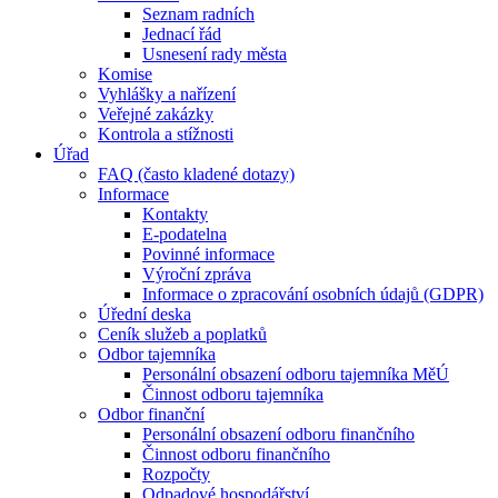
Seznam radních
Jednací řád
Usnesení rady města
Komise
Vyhlášky a nařízení
Veřejné zakázky
Kontrola a stížnosti
Úřad
FAQ (často kladené dotazy)
Informace
Kontakty
E-podatelna
Povinné informace
Výroční zpráva
Informace o zpracování osobních údajů (GDPR)
Úřední deska
Ceník služeb a poplatků
Odbor tajemníka
Personální obsazení odboru tajemníka MěÚ
Činnost odboru tajemníka
Odbor finanční
Personální obsazení odboru finančního
Činnost odboru finančního
Rozpočty
Odpadové hospodářství