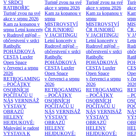
V SRDCI
Turisté zvou na své
Turisté zvou na své
Turi
RATIBOŘIC
akce v srpnu 2026
akce v srpnu 2026
akce
Turisté zvou na své
Kam za kopanou v
Kam za kopanou v
Kam
akce v srpnu 2026
srpnu
srpnu
srpn
Kam za kopanou v
MISTROVSTVÍ
MISTROVSTVÍ
MI
srpnu
Letní koncerty
ČR JUNIORŮ
ČR JUNIORŮ
ČR 
v Rudrově mlýně –
V JACHTINGU
V JACHTINGU
V 
občerstvení v srdci
Letní koncerty v
Letní koncerty v
Letn
Ratibořic
Rudrově mlýně –
Rudrově mlýně –
Rud
POHÁDKOVÁ
občerstvení v srdci
občerstvení v srdci
obče
CESTA
Luxfer
Ratibořic
Ratibořic
Rati
Open Space
POHÁDKOVÁ
POHÁDKOVÁ
PO
v červenci a srpnu
CESTA
Luxfer
CESTA
Luxfer
CE
2026
Open Space
Open Space
Ope
RETROGAMING
v červenci a srpnu
v červenci a srpnu
v če
– POČÁTKY
2026
2026
202
OSOBNÍCH
RETROGAMING
RETROGAMING
RE
POČÍTAČŮ U
– POČÁTKY
– POČÁTKY
– 
NÁS
VERNISÁŽ
OSOBNÍCH
OSOBNÍCH
OS
VÝSTAVY
POČÍTAČŮ U
POČÍTAČŮ U
PO
OBRAZŮ
NÁS
VERNISÁŽ
NÁS
VERNISÁŽ
NÁ
HELENY
VÝSTAVY
VÝSTAVY
VÝ
HEJDUKOVÉ:
OBRAZŮ
OBRAZŮ
OB
Malování je radost
HELENY
HELENY
HE
VÝSTAVA K
HEJDUKOVÉ:
HEJDUKOVÉ:
HE