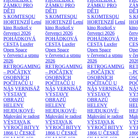
ZÁMKU PRO
ZÁMKU PRO
ZÁMKU PRO
ZÁ
DĚTI
DĚTI
DĚTI
DĚT
S KOMTESOU
S KOMTESOU
S KOMTESOU
S 
HORTENZIÍ
Letní
HORTENZIÍ
Letní
HORTENZIÍ
Letní
HOR
kino Rozkoš v
kino Rozkoš v
kino Rozkoš v
kino
červenci 2026
červenci 2026
červenci 2026
červ
POHÁDKOVÁ
POHÁDKOVÁ
POHÁDKOVÁ
PO
CESTA
Luxfer
CESTA
Luxfer
CESTA
Luxfer
CE
Open Space
Open Space
Open Space
Ope
v červenci a srpnu
v červenci a srpnu
v červenci a srpnu
v če
2026
2026
2026
202
RETROGAMING
RETROGAMING
RETROGAMING
RE
– POČÁTKY
– POČÁTKY
– POČÁTKY
– 
OSOBNÍCH
OSOBNÍCH
OSOBNÍCH
OS
POČÍTAČŮ U
POČÍTAČŮ U
POČÍTAČŮ U
PO
NÁS
VERNISÁŽ
NÁS
VERNISÁŽ
NÁS
VERNISÁŽ
NÁ
VÝSTAVY
VÝSTAVY
VÝSTAVY
VÝ
OBRAZŮ
OBRAZŮ
OBRAZŮ
OB
HELENY
HELENY
HELENY
HE
HEJDUKOVÉ:
HEJDUKOVÉ:
HEJDUKOVÉ:
HE
Malování je radost
Malování je radost
Malování je radost
Malo
VÝSTAVA K
VÝSTAVA K
VÝSTAVA K
VÝ
VÝROČÍ BITVY
VÝROČÍ BITVY
VÝROČÍ BITVY
VÝ
1866 U ČESKÉ
1866 U ČESKÉ
1866 U ČESKÉ
186