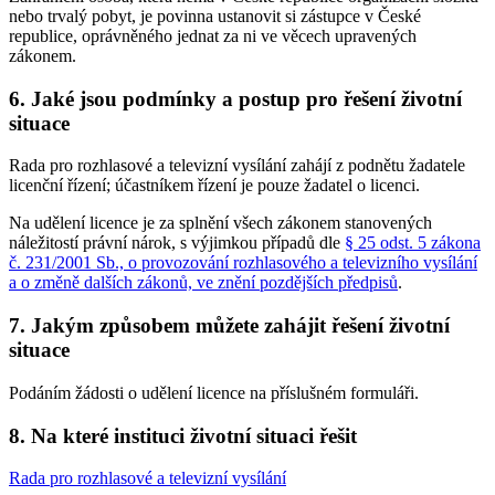
nebo trvalý pobyt, je povinna ustanovit si zástupce v České
republice, oprávněného jednat za ni ve věcech upravených
zákonem.
6. Jaké jsou podmínky a postup pro řešení životní
situace
Rada pro rozhlasové a televizní vysílání zahájí z podnětu žadatele
licenční řízení; účastníkem řízení je pouze žadatel o licenci.
Na udělení licence je za splnění všech zákonem stanovených
náležitostí právní nárok, s výjimkou případů dle
§ 25 odst. 5 zákona
č. 231/2001 Sb., o provozování rozhlasového a televizního vysílání
a o změně dalších zákonů, ve znění pozdějších předpisů
.
7. Jakým způsobem můžete zahájit řešení životní
situace
Podáním žádosti o udělení licence na příslušném formuláři.
8. Na které instituci životní situaci řešit
Rada pro rozhlasové a televizní vysílání