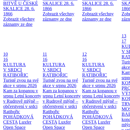
BITVĚ U ČESKÉ
SKALICE 28. 6.
SKALICE 28. 6.
SKA
SKALICE 28. 6.
1866
1866
186
1866
Zobrazit všechny
Zobrazit všechny
Zobr
Zobrazit všechny
záznamy ze dne
záznamy ze dne
zázn
záznamy ze dne
13
17
KU
V S
10
11
12
RAT
16
16
16
Turi
KULTURA
KULTURA
KULTURA
akce
V SRDCI
V SRDCI
V SRDCI
Kam
RATIBOŘIC
RATIBOŘIC
RATIBOŘIC
srpn
Turisté zvou na své
Turisté zvou na své
Turisté zvou na své
KO
akce v srpnu 2026
akce v srpnu 2026
akce v srpnu 2026
PR
Kam za kopanou v
Kam za kopanou v
Kam za kopanou v
VÝ
srpnu
Letní koncerty
srpnu
Letní koncerty
srpnu
Letní koncerty
KO
v Rudrově mlýně –
v Rudrově mlýně –
v Rudrově mlýně –
TR
občerstvení v srdci
občerstvení v srdci
občerstvení v srdci
MO
Ratibořic
Ratibořic
Ratibořic
BA
POHÁDKOVÁ
POHÁDKOVÁ
POHÁDKOVÁ
konc
CESTA
Luxfer
CESTA
Luxfer
CESTA
Luxfer
mlýn
Open Space
Open Space
Open Space
v sr