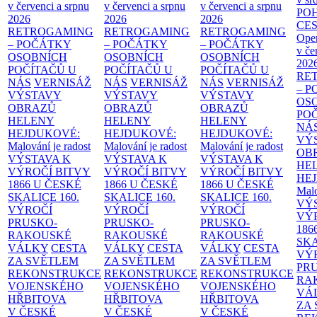
v červenci a srpnu
v červenci a srpnu
v červenci a srpnu
PO
2026
2026
2026
CE
RETROGAMING
RETROGAMING
RETROGAMING
Ope
– POČÁTKY
– POČÁTKY
– POČÁTKY
v če
OSOBNÍCH
OSOBNÍCH
OSOBNÍCH
202
POČÍTAČŮ U
POČÍTAČŮ U
POČÍTAČŮ U
RE
NÁS
VERNISÁŽ
NÁS
VERNISÁŽ
NÁS
VERNISÁŽ
– 
VÝSTAVY
VÝSTAVY
VÝSTAVY
OS
OBRAZŮ
OBRAZŮ
OBRAZŮ
PO
HELENY
HELENY
HELENY
NÁ
HEJDUKOVÉ:
HEJDUKOVÉ:
HEJDUKOVÉ:
VÝ
Malování je radost
Malování je radost
Malování je radost
OB
VÝSTAVA K
VÝSTAVA K
VÝSTAVA K
HE
VÝROČÍ BITVY
VÝROČÍ BITVY
VÝROČÍ BITVY
HE
1866 U ČESKÉ
1866 U ČESKÉ
1866 U ČESKÉ
Malo
SKALICE
160.
SKALICE
160.
SKALICE
160.
VÝ
VÝROČÍ
VÝROČÍ
VÝROČÍ
VÝ
PRUSKO-
PRUSKO-
PRUSKO-
186
RAKOUSKÉ
RAKOUSKÉ
RAKOUSKÉ
SK
VÁLKY
CESTA
VÁLKY
CESTA
VÁLKY
CESTA
VÝ
ZA SVĚTLEM
ZA SVĚTLEM
ZA SVĚTLEM
PR
REKONSTRUKCE
REKONSTRUKCE
REKONSTRUKCE
RA
VOJENSKÉHO
VOJENSKÉHO
VOJENSKÉHO
VÁ
HŘBITOVA
HŘBITOVA
HŘBITOVA
ZA
V ČESKÉ
V ČESKÉ
V ČESKÉ