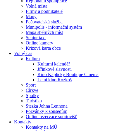
Regionální spolupráce
Volná místa
Firmy a podnikatelé
Mapy
Pečovatelská služba
Munipolis - informační systém
Mapa sběrných míst
Senior taxi
Online kamery
Krizová karta obce
Volný čas
Kultura
Kulturní kalendář
Jiřinkové slavnosti
Kino Kaplicky Boutique Cinema
Letní kino Rozkoš
Sport
Církve
Spolky
Turistika
Stezka Johna Lennona
Pozvánky k sousedům
Online rezervace sportovišť
Kontakty
Kontakty na MÚ