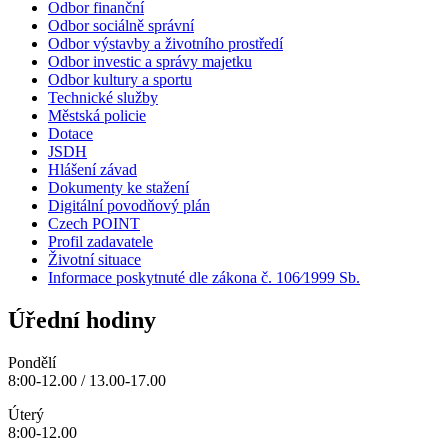
Odbor finanční
Odbor sociálně správní
Odbor výstavby a životního prostředí
Odbor investic a správy majetku
Odbor kultury a sportu
Technické služby
Městská policie
Dotace
JSDH
Hlášení závad
Dokumenty ke stažení
Digitální povodňový plán
Czech POINT
Profil zadavatele
Životní situace
Informace poskytnuté dle zákona č. 106⁄1999 Sb.
Úřední hodiny
Pondělí
8:00-12.00 / 13.00-17.00
Úterý
8:00-12.00