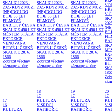
RE
SKALICI 2023–
SKALICI 2023–
SKALICI 2023–
VO
2025
KDYŽ MUŽI
2025
KDYŽ MUŽI
2025
KDYŽ MUŽI
HŘ
(NE)JDOU DO
(NE)JDOU DO
(NE)JDOU DO
V 
BOJE
55 LET
BOJE
55 LET
BOJE
55 LET
SKA
FILMOVÉ
FILMOVÉ
FILMOVÉ
202
BABIČKY
ČESKÁ
BABIČKY
ČESKÁ
BABIČKY
ČESKÁ
(NE
SKALICE 450 LET
SKALICE 450 LET
SKALICE 450 LET
BO
MĚSTEM
STÁLÁ
MĚSTEM
STÁLÁ
MĚSTEM
STÁLÁ
FI
EXPOZICE
EXPOZICE
EXPOZICE
BA
VĚNOVANÁ
VĚNOVANÁ
VĚNOVANÁ
SKA
BITVĚ U ČESKÉ
BITVĚ U ČESKÉ
BITVĚ U ČESKÉ
MĚ
SKALICE 28. 6.
SKALICE 28. 6.
SKALICE 28. 6.
EX
1866
1866
1866
VĚ
Zobrazit všechny
Zobrazit všechny
Zobrazit všechny
BIT
záznamy ze dne
záznamy ze dne
záznamy ze dne
SKA
186
Zobr
zázn
18
19
20
17
17
17
17
KULTURA
KULTURA
KU
16
V SRDCI
V SRDCI
V S
KULTURA
RATIBOŘIC
RATIBOŘIC
RAT