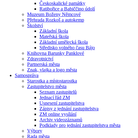
Českoskalické památky
Ratibořice a Babiččino údolí
Muzeum Boženy Němcové
Přehrada Rozkoš a autokemp
Školství
Základní škola
Mateřská škola
Základní umělecká škola
Středisko volného času Bájo
Knihovna Barunky Panklové
Zdravotnictví
Partnerská města
Znak, vlajka a logo města
Samospráva
Starostka a místostarostka
Zastupitelstvo města
Seznam zastupitelů
Jednací řád ZM
Usnesení zastupitelstva
Zápisy z jednání zastupitelstva
ZM online vysílání
Archiv videozáznamů
Podklady pro jednání zastupitelstva města
Výbory
Rada města