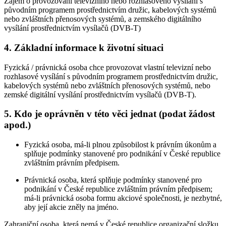
Zájem o provozování televizního nebo rozhlasového vysílání s
původním programem prostřednictvím družic, kabelových systémů
nebo zvláštních přenosových systémů, a zemského digitálního
vysílání prostřednictvím vysílačů (DVB-T)
4. Základní informace k životní situaci
Fyzická / právnická osoba chce provozovat vlastní televizní nebo
rozhlasové vysílání s původním programem prostřednictvím družic,
kabelových systémů nebo zvláštních přenosových systémů, nebo
zemské digitální vysílání prostřednictvím vysílačů (DVB-T).
5. Kdo je oprávněn v této věci jednat (podat žádost
apod.)
Fyzická osoba, má-li plnou způsobilost k právním úkonům a
splňuje podmínky stanovené pro podnikání v České republice
zvláštním právním předpisem.
Právnická osoba, která splňuje podmínky stanovené pro
podnikání v České republice zvláštním právním předpisem;
má-li právnická osoba formu akciové společnosti, je nezbytné,
aby její akcie zněly na jméno.
Zahraniční osoba, která nemá v České republice organizační složku