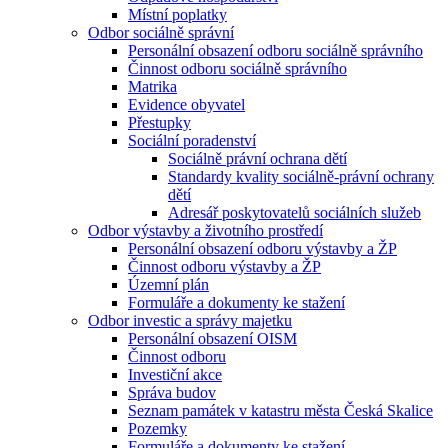
Místní poplatky
Odbor sociálně správní
Personální obsazení odboru sociálně správního
Činnost odboru sociálně správního
Matrika
Evidence obyvatel
Přestupky
Sociální poradenství
Sociálně právní ochrana dětí
Standardy kvality sociálně-právní ochrany
dětí
Adresář poskytovatelů sociálních služeb
Odbor výstavby a životního prostředí
Personální obsazení odboru výstavby a ŽP
Činnost odboru výstavby a ŽP
Územní plán
Formuláře a dokumenty ke stažení
Odbor investic a správy majetku
Personální obsazení OISM
Činnost odboru
Investiční akce
Správa budov
Seznam památek v katastru města Česká Skalice
Pozemky
Formuláře a dokumenty ke stažení