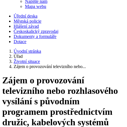
Napište nám
Mapa webu
Úřední deska
Městská policie
Hlášení závad
Českoskalický zpravodaj
Dokumenty a formuláře
Dotace
Úvodní stránka
Úřad
Životní situace
Zájem o provozování televizního nebo...
Zájem o provozování
televizního nebo rozhlasového
vysílání s původním
programem prostřednictvím
družic, kabelových systémů