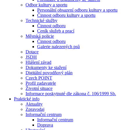
Odbor kultury a sportu
Personální obsazení odboru kultury a sportu
Činnost odboru kultury a sportu
Technické služby
Činnost odboru
Ceník služeb a prací
Městská policie
Činnost odboru
Galerie nalezených psů
Dotace
JSDH
Hlášení závad
Dokumenty ke stažení
Digitální povodňový plán
Czech POINT
Profil zadavatele
Životní situace
Informace poskytnuté dle zákona č. 106⁄1999 Sb.
Praktické info
Aktuality
Zpravodaj
Informační centrum
Informační centrum
Doprava