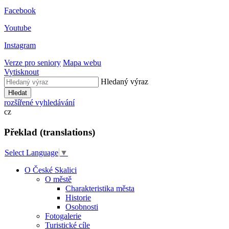
Facebook
Youtube
Instagram
Verze pro seniory
Mapa webu
Vytisknout
Hledaný výraz
Hledat
rozšířené vyhledávání
cz
Překlad (translations)
Select Language
▼
O České Skalici
O městě
Charakteristika města
Historie
Osobnosti
Fotogalerie
Turistické cíle