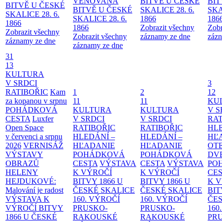
VĚNOVANÁ
BITVĚ U ČESKÉ
BIT
BITVĚ U ČESKÉ
BITVĚ U ČESKÉ
SKALICE 28. 6.
SKA
SKALICE 28. 6.
SKALICE 28. 6.
1866
186
1866
1866
Zobrazit všechny
Zobr
Zobrazit všechny
Zobrazit všechny
záznamy ze dne
zázn
záznamy ze dne
záznamy ze dne
31
13
KULTURA
V SRDCI
3
RATIBOŘIC
Kam
1
2
12
za kopanou v srpnu
11
11
KU
POHÁDKOVÁ
KULTURA
KULTURA
V S
CESTA
Luxfer
V SRDCI
V SRDCI
RAT
Open Space
RATIBOŘIC
RATIBOŘIC
HLE
v červenci a srpnu
HLEDÁNÍ –
HLEDÁNÍ –
HĽ
2026
VERNISÁŽ
HĽADANIE
HĽADANIE
OT
VÝSTAVY
POHÁDKOVÁ
POHÁDKOVÁ
DV
OBRAZŮ
CESTA
VÝSTAVA
CESTA
VÝSTAVA
PO
HELENY
K VÝROČÍ
K VÝROČÍ
CE
HEJDUKOVÉ:
BITVY 1866 U
BITVY 1866 U
K 
Malování je radost
ČESKÉ SKALICE
ČESKÉ SKALICE
BIT
VÝSTAVA K
160. VÝROČÍ
160. VÝROČÍ
ČES
VÝROČÍ BITVY
PRUSKO-
PRUSKO-
160
1866 U ČESKÉ
RAKOUSKÉ
RAKOUSKÉ
PR