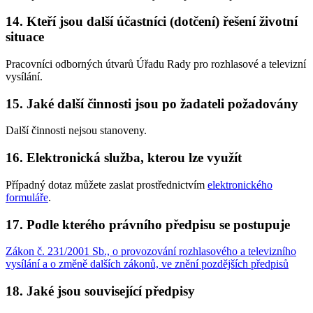
14. Kteří jsou další účastníci (dotčení) řešení životní
situace
Pracovníci odborných útvarů Úřadu Rady pro rozhlasové a televizní
vysílání.
15. Jaké další činnosti jsou po žadateli požadovány
Další činnosti nejsou stanoveny.
16. Elektronická služba, kterou lze využít
Případný dotaz můžete zaslat prostřednictvím
elektronického
formuláře
.
17. Podle kterého právního předpisu se postupuje
Zákon č. 231/2001 Sb., o provozování rozhlasového a televizního
vysílání a o změně dalších zákonů, ve znění pozdějších předpisů
18. Jaké jsou související předpisy