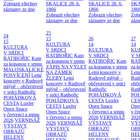
Zobrazit všechny
SKALICE 28. 6.
SKALICE 28. 6.
SKA
záznamy ze dne
1866
1866
186
Zobrazit všechny
Zobrazit všechny
Zobr
záznamy ze dne
záznamy ze dne
zázn
25
24
15
26
27
15
KULTURA
14
14
KULTURA
V SRDCI
KULTURA
KU
V SRDCI
RATIBOŘIC
Kam
V SRDCI
V S
RATIBOŘIC
Kam
za kopanou v srpnu
RATIBOŘIC
Kam
RAT
za kopanou v srpnu
ZÁPIS NA VÝLET
za kopanou v srpnu
za k
MALOSKALICKÉ
NA ZÁMEK
Letní koncerty v
Letn
POSVÍCENÍ
Letní
ŽLEBY
Letní
Rudrově mlýně –
Rud
koncerty v Rudrově
koncerty v Rudrově
občerstvení v srdci
obče
mlýně – občerstvení
mlýně – občerstvení
Ratibořic
Rati
v srdci Ratibořic
v srdci Ratibořic
POHÁDKOVÁ
PO
POHÁDKOVÁ
POHÁDKOVÁ
CESTA
Luxfer
CE
CESTA
Luxfer
CESTA
Luxfer
Open Space
Ope
Open Space
Open Space
v červenci a srpnu
v če
v červenci a srpnu
v červenci a srpnu
2026
VERNISÁŽ
202
2026
VERNISÁŽ
2026
VERNISÁŽ
VÝSTAVY
VÝ
VÝSTAVY
VÝSTAVY
OBRAZŮ
OB
OBRAZŮ
OBRAZŮ
HELENY
HE
HELENY
HELENY
HEJDUKOVÉ:
HE