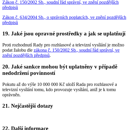
Zákon č. 150/2002 Sb., soudní řád správní, ve znění pozdějších
předpisů
Zákon č. 634/2004 Sb., o správních poplatcích, ve znění pozdějších
předpisů
19. Jaké jsou opravné prostředky a jak se uplatňují
Proti rozhodnutí Rady pro rozhlasové a televizní vysílání je možno
podat žalobu dle
zákona č. 150/2002 Sb., soudní řád správní, ve
znění pozdějších předpisů
.
20. Jaké sankce mohou být uplatněny v případě
nedodržení povinností
Pokutu až do výše 10 000 000 Kč uloží Rada pro rozhlasové a
televizní vysílání tomu, kdo provozuje vysílání, aniž je k tomu
oprávněn.
21. Nejčastější dotazy
22. Další informace