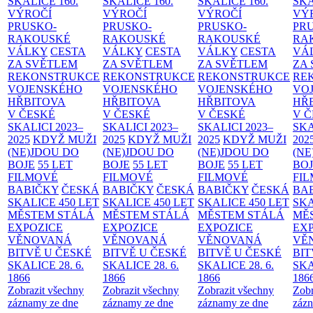
SKALICE
160.
SKALICE
160.
SKALICE
160.
SK
VÝROČÍ
VÝROČÍ
VÝROČÍ
VÝ
PRUSKO-
PRUSKO-
PRUSKO-
PR
RAKOUSKÉ
RAKOUSKÉ
RAKOUSKÉ
RA
VÁLKY
CESTA
VÁLKY
CESTA
VÁLKY
CESTA
VÁ
ZA SVĚTLEM
ZA SVĚTLEM
ZA SVĚTLEM
ZA
REKONSTRUKCE
REKONSTRUKCE
REKONSTRUKCE
RE
VOJENSKÉHO
VOJENSKÉHO
VOJENSKÉHO
VO
HŘBITOVA
HŘBITOVA
HŘBITOVA
HŘ
V ČESKÉ
V ČESKÉ
V ČESKÉ
V 
SKALICI 2023–
SKALICI 2023–
SKALICI 2023–
SKA
2025
KDYŽ MUŽI
2025
KDYŽ MUŽI
2025
KDYŽ MUŽI
202
(NE)JDOU DO
(NE)JDOU DO
(NE)JDOU DO
(NE
BOJE
55 LET
BOJE
55 LET
BOJE
55 LET
BO
FILMOVÉ
FILMOVÉ
FILMOVÉ
FI
BABIČKY
ČESKÁ
BABIČKY
ČESKÁ
BABIČKY
ČESKÁ
BA
SKALICE 450 LET
SKALICE 450 LET
SKALICE 450 LET
SKA
MĚSTEM
STÁLÁ
MĚSTEM
STÁLÁ
MĚSTEM
STÁLÁ
MĚ
EXPOZICE
EXPOZICE
EXPOZICE
EX
VĚNOVANÁ
VĚNOVANÁ
VĚNOVANÁ
VĚ
BITVĚ U ČESKÉ
BITVĚ U ČESKÉ
BITVĚ U ČESKÉ
BIT
SKALICE 28. 6.
SKALICE 28. 6.
SKALICE 28. 6.
SKA
1866
1866
1866
186
Zobrazit všechny
Zobrazit všechny
Zobrazit všechny
Zobr
záznamy ze dne
záznamy ze dne
záznamy ze dne
zázn