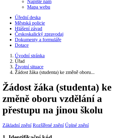
Napište nám
Mapa webu
Úřední deska
Městská policie
Hlášení závad
Českoskalický zpravodaj
Dokumenty a formuláře
Dotace
Úvodní stránka
Úřad
Životní situace
Žádost žáka (studenta) ke změně oboru...
Žádost žáka (studenta) ke
změně oboru vzdělání a
přestupu na jinou školu
Základní znění
Rozšířené znění
Úplné znění
1. Identifikační kód