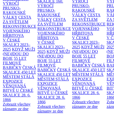
SKALICE
160.
VÝROČÍ
VÝ
VÝROČÍ
VÝROČÍ
PRUSKO-
PR
PRUSKO-
PRUSKO-
RAKOUSKÉ
RA
RAKOUSKÉ
RAKOUSKÉ
VÁLKY
CESTA
VÁ
VÁLKY
CESTA
VÁLKY
CESTA
ZA SVĚTLEM
ZA
ZA SVĚTLEM
ZA SVĚTLEM
REKONSTRUKCE
RE
REKONSTRUKCE
REKONSTRUKCE
VOJENSKÉHO
VO
VOJENSKÉHO
VOJENSKÉHO
HŘBITOVA
HŘ
HŘBITOVA
HŘBITOVA
V ČESKÉ
V 
V ČESKÉ
V ČESKÉ
SKALICI 2023–
SKA
SKALICI 2023–
SKALICI 2023–
2025
KDYŽ MUŽI
202
2025
KDYŽ MUŽI
2025
KDYŽ MUŽI
(NE)JDOU DO
(NE
(NE)JDOU DO
(NE)JDOU DO
BOJE
55 LET
BO
BOJE
55 LET
BOJE
55 LET
FILMOVÉ
FI
FILMOVÉ
FILMOVÉ
BABIČKY
ČESKÁ
BA
BABIČKY
ČESKÁ
BABIČKY
ČESKÁ
SKALICE 450 LET
SKA
SKALICE 450 LET
SKALICE 450 LET
MĚSTEM
STÁLÁ
MĚ
MĚSTEM
STÁLÁ
MĚSTEM
STÁLÁ
EXPOZICE
EX
EXPOZICE
EXPOZICE
VĚNOVANÁ
VĚ
VĚNOVANÁ
VĚNOVANÁ
BITVĚ U ČESKÉ
BIT
BITVĚ U ČESKÉ
BITVĚ U ČESKÉ
SKALICE 28. 6.
SKA
SKALICE 28. 6.
SKALICE 28. 6.
1866
186
1866
1866
Zobrazit všechny
Zobr
Zobrazit všechny
Zobrazit všechny
záznamy ze dne
zázn
záznamy ze dne
záznamy ze dne