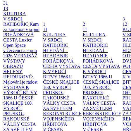
31
13
KULTURA
V SRDCI
3
RATIBOŘIC
Kam
1
2
12
za kopanou v srpnu
11
11
KU
POHÁDKOVÁ
KULTURA
KULTURA
V S
CESTA
Luxfer
V SRDCI
V SRDCI
RAT
Open Space
RATIBOŘIC
RATIBOŘIC
HLE
v červenci a srpnu
HLEDÁNÍ –
HLEDÁNÍ –
HĽ
2026
VERNISÁŽ
HĽADANIE
HĽADANIE
OT
VÝSTAVY
POHÁDKOVÁ
POHÁDKOVÁ
DV
OBRAZŮ
CESTA
VÝSTAVA
CESTA
VÝSTAVA
PO
HELENY
K VÝROČÍ
K VÝROČÍ
CE
HEJDUKOVÉ:
BITVY 1866 U
BITVY 1866 U
K 
Malování je radost
ČESKÉ SKALICE
ČESKÉ SKALICE
BIT
VÝSTAVA K
160. VÝROČÍ
160. VÝROČÍ
ČES
VÝROČÍ BITVY
PRUSKO-
PRUSKO-
160
1866 U ČESKÉ
RAKOUSKÉ
RAKOUSKÉ
PR
SKALICE
160.
VÁLKY
CESTA
VÁLKY
CESTA
RA
VÝROČÍ
ZA SVĚTLEM
ZA SVĚTLEM
VÁ
PRUSKO-
REKONSTRUKCE
REKONSTRUKCE
ZA
RAKOUSKÉ
VOJENSKÉHO
VOJENSKÉHO
RE
VÁLKY
CESTA
HŘBITOVA
HŘBITOVA
VO
ZA SVĚTLEM
V ČESKÉ
V ČESKÉ
HŘ