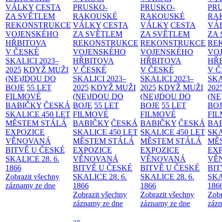
VÁLKY
CESTA
PRUSKO-
PRUSKO-
PR
ZA SVĚTLEM
RAKOUSKÉ
RAKOUSKÉ
RA
REKONSTRUKCE
VÁLKY
CESTA
VÁLKY
CESTA
VÁ
VOJENSKÉHO
ZA SVĚTLEM
ZA SVĚTLEM
ZA
HŘBITOVA
REKONSTRUKCE
REKONSTRUKCE
RE
V ČESKÉ
VOJENSKÉHO
VOJENSKÉHO
VO
SKALICI 2023–
HŘBITOVA
HŘBITOVA
HŘ
2025
KDYŽ MUŽI
V ČESKÉ
V ČESKÉ
V 
(NE)JDOU DO
SKALICI 2023–
SKALICI 2023–
SKA
BOJE
55 LET
2025
KDYŽ MUŽI
2025
KDYŽ MUŽI
202
FILMOVÉ
(NE)JDOU DO
(NE)JDOU DO
(NE
BABIČKY
ČESKÁ
BOJE
55 LET
BOJE
55 LET
BO
SKALICE 450 LET
FILMOVÉ
FILMOVÉ
FI
MĚSTEM
STÁLÁ
BABIČKY
ČESKÁ
BABIČKY
ČESKÁ
BA
EXPOZICE
SKALICE 450 LET
SKALICE 450 LET
SKA
VĚNOVANÁ
MĚSTEM
STÁLÁ
MĚSTEM
STÁLÁ
MĚ
BITVĚ U ČESKÉ
EXPOZICE
EXPOZICE
EX
SKALICE 28. 6.
VĚNOVANÁ
VĚNOVANÁ
VĚ
1866
BITVĚ U ČESKÉ
BITVĚ U ČESKÉ
BIT
Zobrazit všechny
SKALICE 28. 6.
SKALICE 28. 6.
SKA
záznamy ze dne
1866
1866
186
Zobrazit všechny
Zobrazit všechny
Zobr
záznamy ze dne
záznamy ze dne
zázn