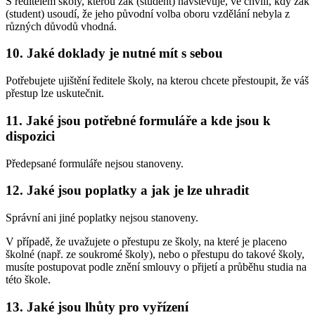
S ředitelem školy, kterou žák (student) navštěvuje, ve chvíli, kdy žák
(student) usoudí, že jeho původní volba oboru vzdělání nebyla z
různých důvodů vhodná.
10. Jaké doklady je nutné mít s sebou
Potřebujete ujištění ředitele školy, na kterou chcete přestoupit, že váš
přestup lze uskutečnit.
11. Jaké jsou potřebné formuláře a kde jsou k
dispozici
Předepsané formuláře nejsou stanoveny.
12. Jaké jsou poplatky a jak je lze uhradit
Správní ani jiné poplatky nejsou stanoveny.
V případě, že uvažujete o přestupu ze školy, na které je placeno
školné (např. ze soukromé školy), nebo o přestupu do takové školy,
musíte postupovat podle znění smlouvy o přijetí a průběhu studia na
této škole.
13. Jaké jsou lhůty pro vyřízení