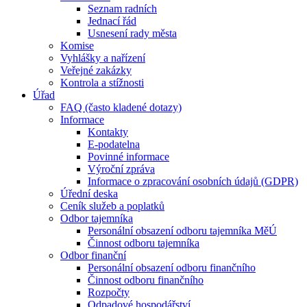
Seznam radních
Jednací řád
Usnesení rady města
Komise
Vyhlášky a nařízení
Veřejné zakázky
Kontrola a stížnosti
Úřad
FAQ (často kladené dotazy)
Informace
Kontakty
E-podatelna
Povinné informace
Výroční zpráva
Informace o zpracování osobních údajů (GDPR)
Úřední deska
Ceník služeb a poplatků
Odbor tajemníka
Personální obsazení odboru tajemníka MěÚ
Činnost odboru tajemníka
Odbor finanční
Personální obsazení odboru finančního
Činnost odboru finančního
Rozpočty
Odpadové hospodářství