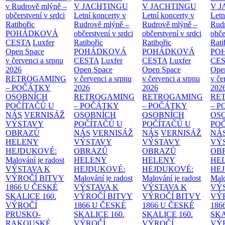
v Rudrově mlýně –
V JACHTINGU
V JACHTINGU
V 
občerstvení v srdci
Letní koncerty v
Letní koncerty v
Letn
Ratibořic
Rudrově mlýně –
Rudrově mlýně –
Rud
POHÁDKOVÁ
občerstvení v srdci
občerstvení v srdci
obče
CESTA
Luxfer
Ratibořic
Ratibořic
Rati
Open Space
POHÁDKOVÁ
POHÁDKOVÁ
PO
v červenci a srpnu
CESTA
Luxfer
CESTA
Luxfer
CE
2026
Open Space
Open Space
Ope
RETROGAMING
v červenci a srpnu
v červenci a srpnu
v če
– POČÁTKY
2026
2026
202
OSOBNÍCH
RETROGAMING
RETROGAMING
RE
POČÍTAČŮ U
– POČÁTKY
– POČÁTKY
– 
NÁS
VERNISÁŽ
OSOBNÍCH
OSOBNÍCH
OS
VÝSTAVY
POČÍTAČŮ U
POČÍTAČŮ U
PO
OBRAZŮ
NÁS
VERNISÁŽ
NÁS
VERNISÁŽ
NÁ
HELENY
VÝSTAVY
VÝSTAVY
VÝ
HEJDUKOVÉ:
OBRAZŮ
OBRAZŮ
OB
Malování je radost
HELENY
HELENY
HE
VÝSTAVA K
HEJDUKOVÉ:
HEJDUKOVÉ:
HE
VÝROČÍ BITVY
Malování je radost
Malování je radost
Malo
1866 U ČESKÉ
VÝSTAVA K
VÝSTAVA K
VÝ
SKALICE
160.
VÝROČÍ BITVY
VÝROČÍ BITVY
VÝ
VÝROČÍ
1866 U ČESKÉ
1866 U ČESKÉ
186
PRUSKO-
SKALICE
160.
SKALICE
160.
SK
RAKOUSKÉ
VÝROČÍ
VÝROČÍ
VÝ