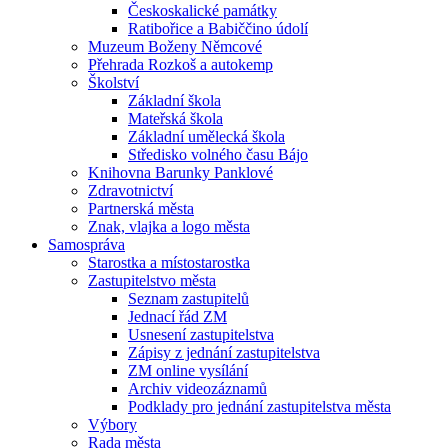
Českoskalické památky
Ratibořice a Babiččino údolí
Muzeum Boženy Němcové
Přehrada Rozkoš a autokemp
Školství
Základní škola
Mateřská škola
Základní umělecká škola
Středisko volného času Bájo
Knihovna Barunky Panklové
Zdravotnictví
Partnerská města
Znak, vlajka a logo města
Samospráva
Starostka a místostarostka
Zastupitelstvo města
Seznam zastupitelů
Jednací řád ZM
Usnesení zastupitelstva
Zápisy z jednání zastupitelstva
ZM online vysílání
Archiv videozáznamů
Podklady pro jednání zastupitelstva města
Výbory
Rada města