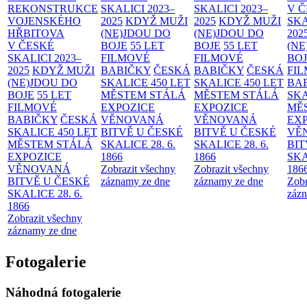
REKONSTRUKCE
SKALICI 2023–
SKALICI 2023–
V 
VOJENSKÉHO
2025
KDYŽ MUŽI
2025
KDYŽ MUŽI
SKA
HŘBITOVA
(NE)JDOU DO
(NE)JDOU DO
202
V ČESKÉ
BOJE
55 LET
BOJE
55 LET
(NE
SKALICI 2023–
FILMOVÉ
FILMOVÉ
BO
2025
KDYŽ MUŽI
BABIČKY
ČESKÁ
BABIČKY
ČESKÁ
FI
(NE)JDOU DO
SKALICE 450 LET
SKALICE 450 LET
BA
BOJE
55 LET
MĚSTEM
STÁLÁ
MĚSTEM
STÁLÁ
SKA
FILMOVÉ
EXPOZICE
EXPOZICE
MĚ
BABIČKY
ČESKÁ
VĚNOVANÁ
VĚNOVANÁ
EX
SKALICE 450 LET
BITVĚ U ČESKÉ
BITVĚ U ČESKÉ
VĚ
MĚSTEM
STÁLÁ
SKALICE 28. 6.
SKALICE 28. 6.
BIT
EXPOZICE
1866
1866
SKA
VĚNOVANÁ
Zobrazit všechny
Zobrazit všechny
186
BITVĚ U ČESKÉ
záznamy ze dne
záznamy ze dne
Zobr
SKALICE 28. 6.
zázn
1866
Zobrazit všechny
záznamy ze dne
Fotogalerie
Náhodná fotogalerie