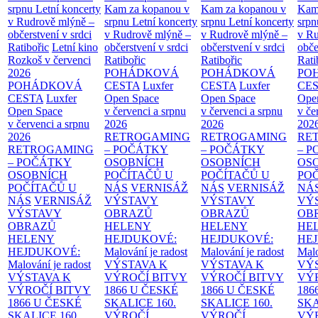
srpnu
Letní koncerty
Kam za kopanou v
Kam za kopanou v
Kam
v Rudrově mlýně –
srpnu
Letní koncerty
srpnu
Letní koncerty
srp
občerstvení v srdci
v Rudrově mlýně –
v Rudrově mlýně –
v Ru
Ratibořic
Letní kino
občerstvení v srdci
občerstvení v srdci
obče
Rozkoš v červenci
Ratibořic
Ratibořic
Rati
2026
POHÁDKOVÁ
POHÁDKOVÁ
PO
POHÁDKOVÁ
CESTA
Luxfer
CESTA
Luxfer
CE
CESTA
Luxfer
Open Space
Open Space
Ope
Open Space
v červenci a srpnu
v červenci a srpnu
v če
v červenci a srpnu
2026
2026
202
2026
RETROGAMING
RETROGAMING
RE
RETROGAMING
– POČÁTKY
– POČÁTKY
– 
– POČÁTKY
OSOBNÍCH
OSOBNÍCH
OS
OSOBNÍCH
POČÍTAČŮ U
POČÍTAČŮ U
PO
POČÍTAČŮ U
NÁS
VERNISÁŽ
NÁS
VERNISÁŽ
NÁ
NÁS
VERNISÁŽ
VÝSTAVY
VÝSTAVY
VÝ
VÝSTAVY
OBRAZŮ
OBRAZŮ
OB
OBRAZŮ
HELENY
HELENY
HE
HELENY
HEJDUKOVÉ:
HEJDUKOVÉ:
HE
HEJDUKOVÉ:
Malování je radost
Malování je radost
Malo
Malování je radost
VÝSTAVA K
VÝSTAVA K
VÝ
VÝSTAVA K
VÝROČÍ BITVY
VÝROČÍ BITVY
VÝ
VÝROČÍ BITVY
1866 U ČESKÉ
1866 U ČESKÉ
186
1866 U ČESKÉ
SKALICE
160.
SKALICE
160.
SK
SKALICE
160.
VÝROČÍ
VÝROČÍ
VÝ