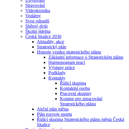
Ubytování
Stravování
Videokronika
Vodárny
Svoz odpadů
Sběrný dvůr
Školní jídelna
Česká Skalice 2030
Aktuality, akce
Strategický plán
Historie vzniku strategického plánu
Základní informace o Strategickém plánu
Harmonogram prací
Výstupy práce
Podklady
Kontakty
Řídicí skupina
Kontaktní osoba
Pracovní skupiny
Komise pro zpracování
Strategického plánu
Akční plán města
Plán rozvoje sportu
Řídící skupina Strategického plánu města Česká
Skalice