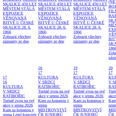
(NE
SKALICE 450 LET
SKALICE 450 LET
SKALICE 450 LET
BO
MĚSTEM
STÁLÁ
MĚSTEM
STÁLÁ
MĚSTEM
STÁLÁ
FI
EXPOZICE
EXPOZICE
EXPOZICE
BA
VĚNOVANÁ
VĚNOVANÁ
VĚNOVANÁ
SKA
BITVĚ U ČESKÉ
BITVĚ U ČESKÉ
BITVĚ U ČESKÉ
MĚ
SKALICE 28. 6.
SKALICE 28. 6.
SKALICE 28. 6.
EX
1866
1866
1866
VĚ
Zobrazit všechny
Zobrazit všechny
Zobrazit všechny
BIT
záznamy ze dne
záznamy ze dne
záznamy ze dne
SKA
186
Zobr
zázn
18
19
20
17
17
17
17
KULTURA
KULTURA
KU
16
V SRDCI
V SRDCI
V S
KULTURA
RATIBOŘIC
RATIBOŘIC
RAT
V SRDCI
Turisté zvou na své
Turisté zvou na své
Turi
RATIBOŘIC
akce v srpnu 2026
akce v srpnu 2026
akce
Turisté zvou na své
Kam za kopanou v
Kam za kopanou v
Kam
akce v srpnu 2026
srpnu
srpnu
srpn
Kam za kopanou v
MISTROVSTVÍ
MISTROVSTVÍ
MI
srpnu
Letní koncerty
ČR JUNIORŮ
ČR JUNIORŮ
ČR 