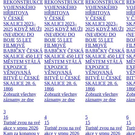
REKONSTRUKCE
REKONSTRUKCE
REKONSTRUKCE
RE
VOJENSKÉHO
VOJENSKÉHO
VOJENSKÉHO
VO
HŘBITOVA
HŘBITOVA
HŘBITOVA
HŘ
V ČESKÉ
V ČESKÉ
V ČESKÉ
V 
SKALICI 2023–
SKALICI 2023–
SKALICI 2023–
SKA
2025
KDYŽ MUŽI
2025
KDYŽ MUŽI
2025
KDYŽ MUŽI
202
(NE)JDOU DO
(NE)JDOU DO
(NE)JDOU DO
(NE
BOJE
55 LET
BOJE
55 LET
BOJE
55 LET
BO
FILMOVÉ
FILMOVÉ
FILMOVÉ
FI
BABIČKY
ČESKÁ
BABIČKY
ČESKÁ
BABIČKY
ČESKÁ
BA
SKALICE 450 LET
SKALICE 450 LET
SKALICE 450 LET
SKA
MĚSTEM
STÁLÁ
MĚSTEM
STÁLÁ
MĚSTEM
STÁLÁ
MĚ
EXPOZICE
EXPOZICE
EXPOZICE
EX
VĚNOVANÁ
VĚNOVANÁ
VĚNOVANÁ
VĚ
BITVĚ U ČESKÉ
BITVĚ U ČESKÉ
BITVĚ U ČESKÉ
BIT
SKALICE 28. 6.
SKALICE 28. 6.
SKALICE 28. 6.
SKA
1866
1866
1866
186
Zobrazit všechny
Zobrazit všechny
Zobrazit všechny
Zobr
záznamy ze dne
záznamy ze dne
záznamy ze dne
zázn
3
16
4
5
6
Turisté zvou na své
15
15
15
akce v srpnu 2026
Turisté zvou na své
Turisté zvou na své
Turi
Kam za kopanou v
akce v srpnu 2026
akce v srpnu 2026
akce