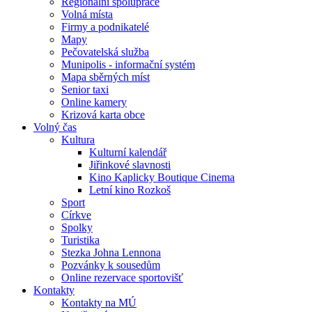
Regionální spolupráce
Volná místa
Firmy a podnikatelé
Mapy
Pečovatelská služba
Munipolis - informační systém
Mapa sběrných míst
Senior taxi
Online kamery
Krizová karta obce
Volný čas
Kultura
Kulturní kalendář
Jiřinkové slavnosti
Kino Kaplicky Boutique Cinema
Letní kino Rozkoš
Sport
Církve
Spolky
Turistika
Stezka Johna Lennona
Pozvánky k sousedům
Online rezervace sportovišť
Kontakty
Kontakty na MÚ