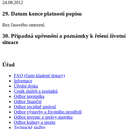
24.08.2012
29. Datum konce platnosti popisu
Bez časového omezení.
30. Případná upřesnění a poznámky k řešení životní
situace
Úřad
FAQ (často kladené dotazy)
Informace
Úřední deska
Ceník služeb a poplatků
Odbor tajemníka
Odbor finanční
Odbor sociálně správní
Odbor výstavby a životního prostředí
Odbor investic a správy majetku
Odbor kultury a sportu
Technické služby