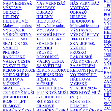
RE
NÁS
VERNISÁŽ
NÁS
VERNISÁŽ
NÁS
VERNISÁŽ
– 
VÝSTAVY
VÝSTAVY
VÝSTAVY
OS
OBRAZŮ
OBRAZŮ
OBRAZŮ
PO
HELENY
HELENY
HELENY
NÁ
HEJDUKOVÉ:
HEJDUKOVÉ:
HEJDUKOVÉ:
VÝ
Malování je radost
Malování je radost
Malování je radost
OB
VÝSTAVA K
VÝSTAVA K
VÝSTAVA K
HE
VÝROČÍ BITVY
VÝROČÍ BITVY
VÝROČÍ BITVY
HE
1866 U ČESKÉ
1866 U ČESKÉ
1866 U ČESKÉ
Malo
SKALICE
160.
SKALICE
160.
SKALICE
160.
VÝ
VÝROČÍ
VÝROČÍ
VÝROČÍ
VÝ
PRUSKO-
PRUSKO-
PRUSKO-
186
RAKOUSKÉ
RAKOUSKÉ
RAKOUSKÉ
SK
VÁLKY
CESTA
VÁLKY
CESTA
VÁLKY
CESTA
VÝ
ZA SVĚTLEM
ZA SVĚTLEM
ZA SVĚTLEM
PR
REKONSTRUKCE
REKONSTRUKCE
REKONSTRUKCE
RA
VOJENSKÉHO
VOJENSKÉHO
VOJENSKÉHO
VÁ
HŘBITOVA
HŘBITOVA
HŘBITOVA
ZA
V ČESKÉ
V ČESKÉ
V ČESKÉ
RE
SKALICI 2023–
SKALICI 2023–
SKALICI 2023–
VO
2025
KDYŽ MUŽI
2025
KDYŽ MUŽI
2025
KDYŽ MUŽI
HŘ
(NE)JDOU DO
(NE)JDOU DO
(NE)JDOU DO
V 
BOJE
55 LET
BOJE
55 LET
BOJE
55 LET
SKA
FILMOVÉ
FILMOVÉ
FILMOVÉ
202
BABIČKY
ČESKÁ
BABIČKY
ČESKÁ
BABIČKY
ČESKÁ