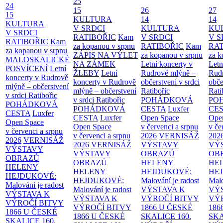
25
24
15
26
27
15
KULTURA
14
14
KULTURA
V SRDCI
KULTURA
KU
V SRDCI
RATIBOŘIC
Kam
V SRDCI
V S
RATIBOŘIC
Kam
za kopanou v srpnu
RATIBOŘIC
Kam
RAT
za kopanou v srpnu
ZÁPIS NA VÝLET
za kopanou v srpnu
za k
MALOSKALICKÉ
NA ZÁMEK
Letní koncerty v
Letn
POSVÍCENÍ
Letní
ŽLEBY
Letní
Rudrově mlýně –
Rud
koncerty v Rudrově
koncerty v Rudrově
občerstvení v srdci
obče
mlýně – občerstvení
mlýně – občerstvení
Ratibořic
Rati
v srdci Ratibořic
v srdci Ratibořic
POHÁDKOVÁ
PO
POHÁDKOVÁ
POHÁDKOVÁ
CESTA
Luxfer
CE
CESTA
Luxfer
CESTA
Luxfer
Open Space
Ope
Open Space
Open Space
v červenci a srpnu
v če
v červenci a srpnu
v červenci a srpnu
2026
VERNISÁŽ
202
2026
VERNISÁŽ
2026
VERNISÁŽ
VÝSTAVY
VÝ
VÝSTAVY
VÝSTAVY
OBRAZŮ
OB
OBRAZŮ
OBRAZŮ
HELENY
HE
HELENY
HELENY
HEJDUKOVÉ:
HE
HEJDUKOVÉ:
HEJDUKOVÉ:
Malování je radost
Malo
Malování je radost
Malování je radost
VÝSTAVA K
VÝ
VÝSTAVA K
VÝSTAVA K
VÝROČÍ BITVY
VÝ
VÝROČÍ BITVY
VÝROČÍ BITVY
1866 U ČESKÉ
186
1866 U ČESKÉ
1866 U ČESKÉ
SKALICE
160.
SK
SKALICE
160.