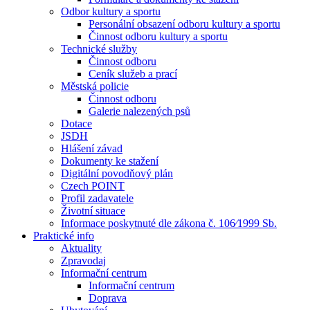
Odbor kultury a sportu
Personální obsazení odboru kultury a sportu
Činnost odboru kultury a sportu
Technické služby
Činnost odboru
Ceník služeb a prací
Městská policie
Činnost odboru
Galerie nalezených psů
Dotace
JSDH
Hlášení závad
Dokumenty ke stažení
Digitální povodňový plán
Czech POINT
Profil zadavatele
Životní situace
Informace poskytnuté dle zákona č. 106⁄1999 Sb.
Praktické info
Aktuality
Zpravodaj
Informační centrum
Informační centrum
Doprava