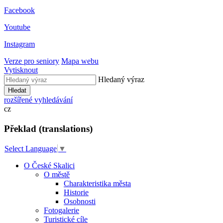
Facebook
Youtube
Instagram
Verze pro seniory
Mapa webu
Vytisknout
Hledaný výraz
Hledat
rozšířené vyhledávání
cz
Překlad (translations)
Select Language
▼
O České Skalici
O městě
Charakteristika města
Historie
Osobnosti
Fotogalerie
Turistické cíle