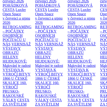
červenci 2026
červenci 2026
červenci 2026
červ
POHÁDKOVÁ
POHÁDKOVÁ
POHÁDKOVÁ
PO
CESTA
Luxfer
CESTA
Luxfer
CESTA
Luxfer
CE
Open Space
Open Space
Open Space
Ope
v červenci a srpnu
v červenci a srpnu
v červenci a srpnu
v če
2026
2026
2026
202
RETROGAMING
RETROGAMING
RETROGAMING
RE
– POČÁTKY
– POČÁTKY
– POČÁTKY
– 
OSOBNÍCH
OSOBNÍCH
OSOBNÍCH
OS
POČÍTAČŮ U
POČÍTAČŮ U
POČÍTAČŮ U
PO
NÁS
VERNISÁŽ
NÁS
VERNISÁŽ
NÁS
VERNISÁŽ
NÁ
VÝSTAVY
VÝSTAVY
VÝSTAVY
VÝ
OBRAZŮ
OBRAZŮ
OBRAZŮ
OB
HELENY
HELENY
HELENY
HE
HEJDUKOVÉ:
HEJDUKOVÉ:
HEJDUKOVÉ:
HE
Malování je radost
Malování je radost
Malování je radost
Malo
VÝSTAVA K
VÝSTAVA K
VÝSTAVA K
VÝ
VÝROČÍ BITVY
VÝROČÍ BITVY
VÝROČÍ BITVY
VÝ
1866 U ČESKÉ
1866 U ČESKÉ
1866 U ČESKÉ
186
SKALICE
160.
SKALICE
160.
SKALICE
160.
SK
VÝROČÍ
VÝROČÍ
VÝROČÍ
VÝ
PRUSKO-
PRUSKO-
PRUSKO-
PR
RAKOUSKÉ
RAKOUSKÉ
RAKOUSKÉ
RA
VÁLKY
CESTA
VÁLKY
CESTA
VÁLKY
CESTA
VÁ
ZA SVĚTLEM
ZA SVĚTLEM
ZA SVĚTLEM
ZA