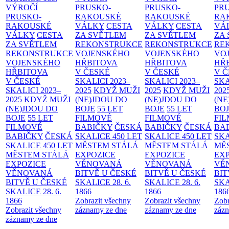
VÝROČÍ
PRUSKO-
PRUSKO-
PR
PRUSKO-
RAKOUSKÉ
RAKOUSKÉ
RA
RAKOUSKÉ
VÁLKY
CESTA
VÁLKY
CESTA
VÁ
VÁLKY
CESTA
ZA SVĚTLEM
ZA SVĚTLEM
ZA
ZA SVĚTLEM
REKONSTRUKCE
REKONSTRUKCE
RE
REKONSTRUKCE
VOJENSKÉHO
VOJENSKÉHO
VO
VOJENSKÉHO
HŘBITOVA
HŘBITOVA
HŘ
HŘBITOVA
V ČESKÉ
V ČESKÉ
V 
V ČESKÉ
SKALICI 2023–
SKALICI 2023–
SKA
SKALICI 2023–
2025
KDYŽ MUŽI
2025
KDYŽ MUŽI
202
2025
KDYŽ MUŽI
(NE)JDOU DO
(NE)JDOU DO
(NE
(NE)JDOU DO
BOJE
55 LET
BOJE
55 LET
BO
BOJE
55 LET
FILMOVÉ
FILMOVÉ
FI
FILMOVÉ
BABIČKY
ČESKÁ
BABIČKY
ČESKÁ
BA
BABIČKY
ČESKÁ
SKALICE 450 LET
SKALICE 450 LET
SKA
SKALICE 450 LET
MĚSTEM
STÁLÁ
MĚSTEM
STÁLÁ
MĚ
MĚSTEM
STÁLÁ
EXPOZICE
EXPOZICE
EX
EXPOZICE
VĚNOVANÁ
VĚNOVANÁ
VĚ
VĚNOVANÁ
BITVĚ U ČESKÉ
BITVĚ U ČESKÉ
BIT
BITVĚ U ČESKÉ
SKALICE 28. 6.
SKALICE 28. 6.
SKA
SKALICE 28. 6.
1866
1866
186
1866
Zobrazit všechny
Zobrazit všechny
Zobr
Zobrazit všechny
záznamy ze dne
záznamy ze dne
zázn
záznamy ze dne