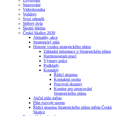
Ubytování
Stravování
Videokronika
Vodárny
Svoz odpadů
Sběrný dvůr
Školní jídelna
Česká Skalice 2030
Aktuality, akce
Strategický plán
Historie vzniku strategického plánu
Základní informace o Strategickém plánu
Harmonogram prací
Výstupy práce
Podklady
Kontakty
Řídicí skupina
Kontaktní osoba
Pracovní skupiny
Komise pro zpracování
Strategického plánu
Akční plán města
Plán rozvoje sportu
Řídící skupina Strategického plánu města Česká
Skalice