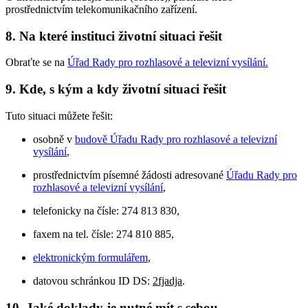
prostřednictvím telekomunikačního zařízení.
8. Na které instituci životní situaci řešit
Obraťte se na
Úřad Rady pro rozhlasové a televizní vysílání
.
9. Kde, s kým a kdy životní situaci řešit
Tuto situaci můžete řešit:
osobně v
budově Úřadu Rady pro rozhlasové a televizní
vysílání
,
prostřednictvím písemné žádosti adresované
Úřadu Rady pro
rozhlasové a televizní vysílání
,
telefonicky na čísle: 274 813 830,
faxem na tel. čísle: 274 810 885,
elektronickým formulářem
,
datovou schránkou ID DS:
2fjadja
.
10. Jaké doklady je nutné mít s sebou