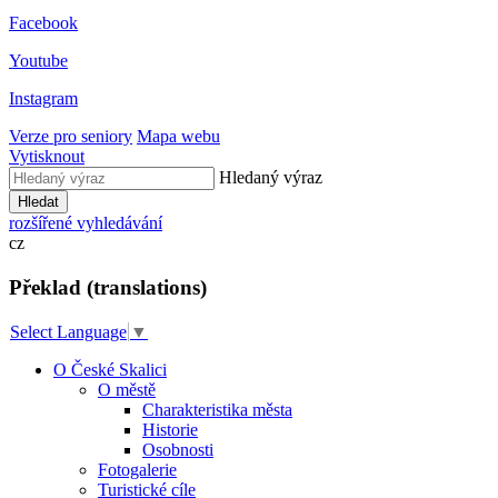
Facebook
Youtube
Instagram
Verze pro seniory
Mapa webu
Vytisknout
Hledaný výraz
Hledat
rozšířené vyhledávání
cz
Překlad (translations)
Select Language
▼
O České Skalici
O městě
Charakteristika města
Historie
Osobnosti
Fotogalerie
Turistické cíle