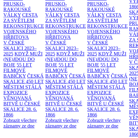
VÝ
PRUSKO-
PRUSKO-
PRUSKO-
186
RAKOUSKÉ
RAKOUSKÉ
RAKOUSKÉ
SK
VÁLKY
CESTA
VÁLKY
CESTA
VÁLKY
CESTA
VÝ
ZA SVĚTLEM
ZA SVĚTLEM
ZA SVĚTLEM
PR
REKONSTRUKCE
REKONSTRUKCE
REKONSTRUKCE
RA
VOJENSKÉHO
VOJENSKÉHO
VOJENSKÉHO
VÁ
HŘBITOVA
HŘBITOVA
HŘBITOVA
ZA
V ČESKÉ
V ČESKÉ
V ČESKÉ
RE
SKALICI 2023–
SKALICI 2023–
SKALICI 2023–
VO
2025
KDYŽ MUŽI
2025
KDYŽ MUŽI
2025
KDYŽ MUŽI
HŘ
(NE)JDOU DO
(NE)JDOU DO
(NE)JDOU DO
V 
BOJE
55 LET
BOJE
55 LET
BOJE
55 LET
SKA
FILMOVÉ
FILMOVÉ
FILMOVÉ
202
BABIČKY
ČESKÁ
BABIČKY
ČESKÁ
BABIČKY
ČESKÁ
(NE
SKALICE 450 LET
SKALICE 450 LET
SKALICE 450 LET
BO
MĚSTEM
STÁLÁ
MĚSTEM
STÁLÁ
MĚSTEM
STÁLÁ
FI
EXPOZICE
EXPOZICE
EXPOZICE
BA
VĚNOVANÁ
VĚNOVANÁ
VĚNOVANÁ
SKA
BITVĚ U ČESKÉ
BITVĚ U ČESKÉ
BITVĚ U ČESKÉ
MĚ
SKALICE 28. 6.
SKALICE 28. 6.
SKALICE 28. 6.
EX
1866
1866
1866
VĚ
Zobrazit všechny
Zobrazit všechny
Zobrazit všechny
BIT
záznamy ze dne
záznamy ze dne
záznamy ze dne
SKA
186