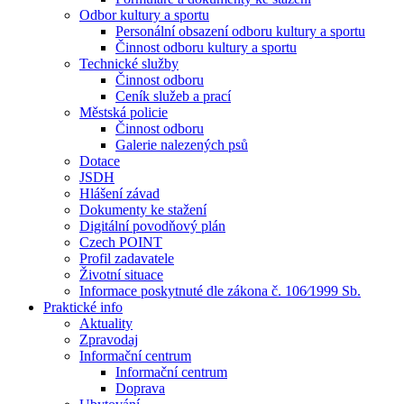
Odbor kultury a sportu
Personální obsazení odboru kultury a sportu
Činnost odboru kultury a sportu
Technické služby
Činnost odboru
Ceník služeb a prací
Městská policie
Činnost odboru
Galerie nalezených psů
Dotace
JSDH
Hlášení závad
Dokumenty ke stažení
Digitální povodňový plán
Czech POINT
Profil zadavatele
Životní situace
Informace poskytnuté dle zákona č. 106⁄1999 Sb.
Praktické info
Aktuality
Zpravodaj
Informační centrum
Informační centrum
Doprava