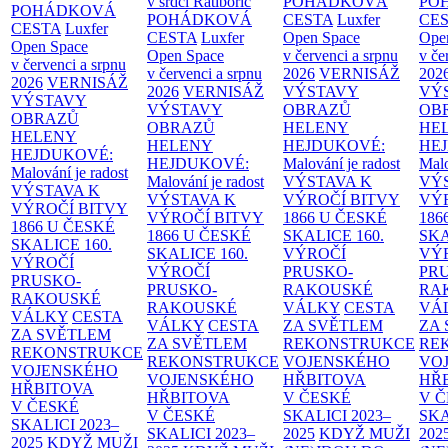
v srdci Ratibořic
POHÁDKOVÁ
PO
POHÁDKOVÁ
POHÁDKOVÁ
CESTA
Luxfer
CE
CESTA
Luxfer
CESTA
Luxfer
Open Space
Ope
Open Space
Open Space
v červenci a srpnu
v če
v červenci a srpnu
v červenci a srpnu
2026
VERNISÁŽ
202
2026
VERNISÁŽ
2026
VERNISÁŽ
VÝSTAVY
VÝ
VÝSTAVY
VÝSTAVY
OBRAZŮ
OB
OBRAZŮ
OBRAZŮ
HELENY
HE
HELENY
HELENY
HEJDUKOVÉ:
HE
HEJDUKOVÉ:
HEJDUKOVÉ:
Malování je radost
Malo
Malování je radost
Malování je radost
VÝSTAVA K
VÝ
VÝSTAVA K
VÝSTAVA K
VÝROČÍ BITVY
VÝ
VÝROČÍ BITVY
VÝROČÍ BITVY
1866 U ČESKÉ
186
1866 U ČESKÉ
1866 U ČESKÉ
SKALICE
160.
SK
SKALICE
160.
SKALICE
160.
VÝROČÍ
VÝ
VÝROČÍ
VÝROČÍ
PRUSKO-
PR
PRUSKO-
PRUSKO-
RAKOUSKÉ
RA
RAKOUSKÉ
RAKOUSKÉ
VÁLKY
CESTA
VÁ
VÁLKY
CESTA
VÁLKY
CESTA
ZA SVĚTLEM
ZA
ZA SVĚTLEM
ZA SVĚTLEM
REKONSTRUKCE
RE
REKONSTRUKCE
REKONSTRUKCE
VOJENSKÉHO
VO
VOJENSKÉHO
VOJENSKÉHO
HŘBITOVA
HŘ
HŘBITOVA
HŘBITOVA
V ČESKÉ
V 
V ČESKÉ
V ČESKÉ
SKALICI 2023–
SKA
SKALICI 2023–
SKALICI 2023–
2025
KDYŽ MUŽI
202
2025
KDYŽ MUŽI