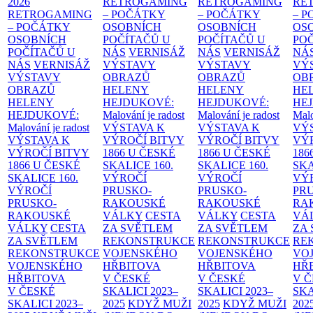
2026
RETROGAMING
RETROGAMING
RE
RETROGAMING
– POČÁTKY
– POČÁTKY
– 
– POČÁTKY
OSOBNÍCH
OSOBNÍCH
OS
OSOBNÍCH
POČÍTAČŮ U
POČÍTAČŮ U
PO
POČÍTAČŮ U
NÁS
VERNISÁŽ
NÁS
VERNISÁŽ
NÁ
NÁS
VERNISÁŽ
VÝSTAVY
VÝSTAVY
VÝ
VÝSTAVY
OBRAZŮ
OBRAZŮ
OB
OBRAZŮ
HELENY
HELENY
HE
HELENY
HEJDUKOVÉ:
HEJDUKOVÉ:
HE
HEJDUKOVÉ:
Malování je radost
Malování je radost
Malo
Malování je radost
VÝSTAVA K
VÝSTAVA K
VÝ
VÝSTAVA K
VÝROČÍ BITVY
VÝROČÍ BITVY
VÝ
VÝROČÍ BITVY
1866 U ČESKÉ
1866 U ČESKÉ
186
1866 U ČESKÉ
SKALICE
160.
SKALICE
160.
SK
SKALICE
160.
VÝROČÍ
VÝROČÍ
VÝ
VÝROČÍ
PRUSKO-
PRUSKO-
PR
PRUSKO-
RAKOUSKÉ
RAKOUSKÉ
RA
RAKOUSKÉ
VÁLKY
CESTA
VÁLKY
CESTA
VÁ
VÁLKY
CESTA
ZA SVĚTLEM
ZA SVĚTLEM
ZA
ZA SVĚTLEM
REKONSTRUKCE
REKONSTRUKCE
RE
REKONSTRUKCE
VOJENSKÉHO
VOJENSKÉHO
VO
VOJENSKÉHO
HŘBITOVA
HŘBITOVA
HŘ
HŘBITOVA
V ČESKÉ
V ČESKÉ
V 
V ČESKÉ
SKALICI 2023–
SKALICI 2023–
SKA
SKALICI 2023–
2025
KDYŽ MUŽI
2025
KDYŽ MUŽI
202