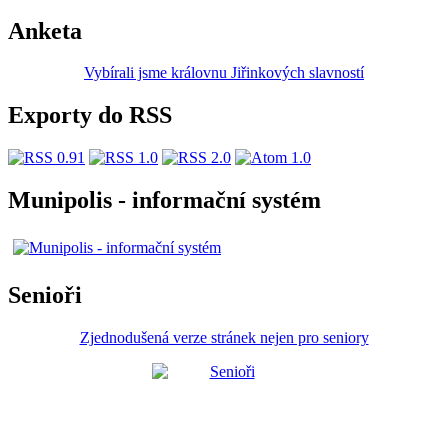
Anketa
Vybírali jsme královnu Jiřinkových slavností
Exporty do RSS
Munipolis - informační systém
Senioři
Zjednodušená verze stránek nejen pro seniory