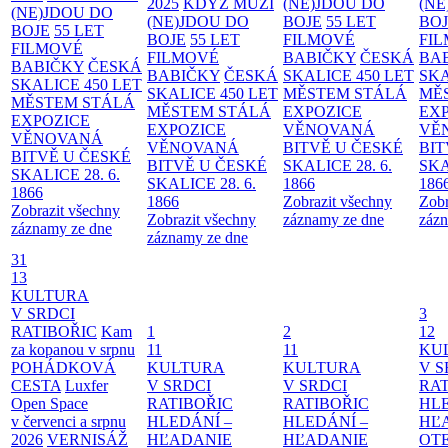
2025
KDYŽ MUŽI
(NE)JDOU DO
(NE
(NE)JDOU DO
(NE)JDOU DO
BOJE
55 LET
BO
BOJE
55 LET
BOJE
55 LET
FILMOVÉ
FI
FILMOVÉ
FILMOVÉ
BABIČKY
ČESKÁ
BA
BABIČKY
ČESKÁ
BABIČKY
ČESKÁ
SKALICE 450 LET
SKA
SKALICE 450 LET
SKALICE 450 LET
MĚSTEM
STÁLÁ
MĚ
MĚSTEM
STÁLÁ
MĚSTEM
STÁLÁ
EXPOZICE
EX
EXPOZICE
EXPOZICE
VĚNOVANÁ
VĚ
VĚNOVANÁ
VĚNOVANÁ
BITVĚ U ČESKÉ
BIT
BITVĚ U ČESKÉ
BITVĚ U ČESKÉ
SKALICE 28. 6.
SKA
SKALICE 28. 6.
SKALICE 28. 6.
1866
186
1866
1866
Zobrazit všechny
Zobr
Zobrazit všechny
Zobrazit všechny
záznamy ze dne
zázn
záznamy ze dne
záznamy ze dne
31
13
KULTURA
V SRDCI
3
RATIBOŘIC
Kam
1
2
12
za kopanou v srpnu
11
11
KU
POHÁDKOVÁ
KULTURA
KULTURA
V S
CESTA
Luxfer
V SRDCI
V SRDCI
RAT
Open Space
RATIBOŘIC
RATIBOŘIC
HLE
v červenci a srpnu
HLEDÁNÍ –
HLEDÁNÍ –
HĽ
2026
VERNISÁŽ
HĽADANIE
HĽADANIE
OT