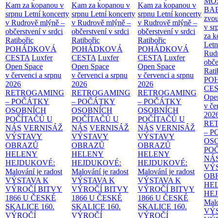
MO
Kam za kopanou v
Kam za kopanou v
Kam za kopanou v
BA
srpnu
Letní koncerty
srpnu
Letní koncerty
srpnu
Letní koncerty
zvou
v Rudrově mlýně –
v Rudrově mlýně –
v Rudrově mlýně –
v sr
občerstvení v srdci
občerstvení v srdci
občerstvení v srdci
za k
Ratibořic
Ratibořic
Ratibořic
Letn
POHÁDKOVÁ
POHÁDKOVÁ
POHÁDKOVÁ
Rud
CESTA
Luxfer
CESTA
Luxfer
CESTA
Luxfer
obče
Open Space
Open Space
Open Space
Rati
v červenci a srpnu
v červenci a srpnu
v červenci a srpnu
PO
2026
2026
2026
CE
RETROGAMING
RETROGAMING
RETROGAMING
Ope
– POČÁTKY
– POČÁTKY
– POČÁTKY
v če
OSOBNÍCH
OSOBNÍCH
OSOBNÍCH
202
POČÍTAČŮ U
POČÍTAČŮ U
POČÍTAČŮ U
RE
NÁS
VERNISÁŽ
NÁS
VERNISÁŽ
NÁS
VERNISÁŽ
– 
VÝSTAVY
VÝSTAVY
VÝSTAVY
OS
OBRAZŮ
OBRAZŮ
OBRAZŮ
PO
HELENY
HELENY
HELENY
NÁ
HEJDUKOVÉ:
HEJDUKOVÉ:
HEJDUKOVÉ:
VÝ
Malování je radost
Malování je radost
Malování je radost
OB
VÝSTAVA K
VÝSTAVA K
VÝSTAVA K
HE
VÝROČÍ BITVY
VÝROČÍ BITVY
VÝROČÍ BITVY
HE
1866 U ČESKÉ
1866 U ČESKÉ
1866 U ČESKÉ
Malo
SKALICE
160.
SKALICE
160.
SKALICE
160.
VÝ
VÝROČÍ
VÝROČÍ
VÝROČÍ