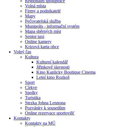
Regionální spolupráce
Volná místa
Firmy a podnikatelé
Mapy
Pečovatelská služba
Munipolis - informační systém
Mapa sběrných míst
Senior taxi
Online kamery
Krizová karta obce
Volný čas
Kultura
Kulturní kalendář
Jiřinkové slavnosti
Kino Kaplicky Boutique Cinema
Letní kino Rozkoš
Sport
Církve
Spolky
Turistika
Stezka Johna Lennona
Pozvánky k sousedům
Online rezervace sportovišť
Kontakty
Kontakty na MÚ