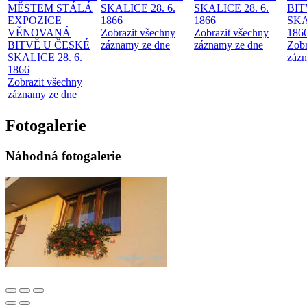
MĚSTEM
STÁLÁ
SKALICE 28. 6.
SKALICE 28. 6.
BIT
EXPOZICE
1866
1866
SKA
VĚNOVANÁ
Zobrazit všechny
Zobrazit všechny
186
BITVĚ U ČESKÉ
záznamy ze dne
záznamy ze dne
Zobr
SKALICE 28. 6.
zázn
1866
Zobrazit všechny
záznamy ze dne
Fotogalerie
Náhodná fotogalerie