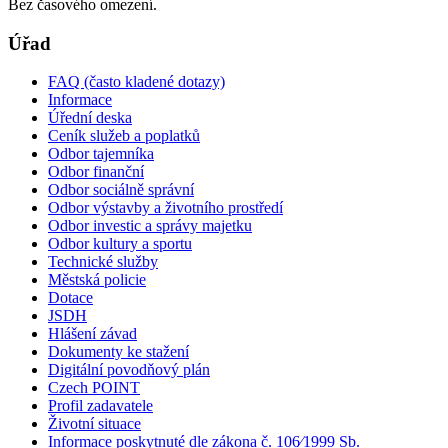
Bez časového omezení.
Úřad
FAQ (často kladené dotazy)
Informace
Úřední deska
Ceník služeb a poplatků
Odbor tajemníka
Odbor finanční
Odbor sociálně správní
Odbor výstavby a životního prostředí
Odbor investic a správy majetku
Odbor kultury a sportu
Technické služby
Městská policie
Dotace
JSDH
Hlášení závad
Dokumenty ke stažení
Digitální povodňový plán
Czech POINT
Profil zadavatele
Životní situace
Informace poskytnuté dle zákona č. 106⁄1999 Sb.