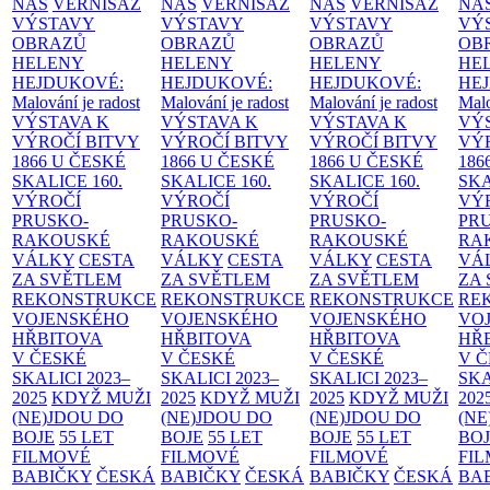
NÁS
VERNISÁŽ
NÁS
VERNISÁŽ
NÁS
VERNISÁŽ
NÁ
VÝSTAVY
VÝSTAVY
VÝSTAVY
VÝ
OBRAZŮ
OBRAZŮ
OBRAZŮ
OB
HELENY
HELENY
HELENY
HE
HEJDUKOVÉ:
HEJDUKOVÉ:
HEJDUKOVÉ:
HE
Malování je radost
Malování je radost
Malování je radost
Malo
VÝSTAVA K
VÝSTAVA K
VÝSTAVA K
VÝ
VÝROČÍ BITVY
VÝROČÍ BITVY
VÝROČÍ BITVY
VÝ
1866 U ČESKÉ
1866 U ČESKÉ
1866 U ČESKÉ
186
SKALICE
160.
SKALICE
160.
SKALICE
160.
SK
VÝROČÍ
VÝROČÍ
VÝROČÍ
VÝ
PRUSKO-
PRUSKO-
PRUSKO-
PR
RAKOUSKÉ
RAKOUSKÉ
RAKOUSKÉ
RA
VÁLKY
CESTA
VÁLKY
CESTA
VÁLKY
CESTA
VÁ
ZA SVĚTLEM
ZA SVĚTLEM
ZA SVĚTLEM
ZA
REKONSTRUKCE
REKONSTRUKCE
REKONSTRUKCE
RE
VOJENSKÉHO
VOJENSKÉHO
VOJENSKÉHO
VO
HŘBITOVA
HŘBITOVA
HŘBITOVA
HŘ
V ČESKÉ
V ČESKÉ
V ČESKÉ
V 
SKALICI 2023–
SKALICI 2023–
SKALICI 2023–
SKA
2025
KDYŽ MUŽI
2025
KDYŽ MUŽI
2025
KDYŽ MUŽI
202
(NE)JDOU DO
(NE)JDOU DO
(NE)JDOU DO
(NE
BOJE
55 LET
BOJE
55 LET
BOJE
55 LET
BO
FILMOVÉ
FILMOVÉ
FILMOVÉ
FI
BABIČKY
ČESKÁ
BABIČKY
ČESKÁ
BABIČKY
ČESKÁ
BA