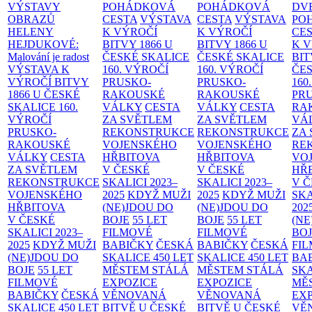
VÝSTAVY
POHÁDKOVÁ
POHÁDKOVÁ
DV
OBRAZŮ
CESTA
VÝSTAVA
CESTA
VÝSTAVA
PO
HELENY
K VÝROČÍ
K VÝROČÍ
CE
HEJDUKOVÉ:
BITVY 1866 U
BITVY 1866 U
K 
Malování je radost
ČESKÉ SKALICE
ČESKÉ SKALICE
BIT
VÝSTAVA K
160. VÝROČÍ
160. VÝROČÍ
ČES
VÝROČÍ BITVY
PRUSKO-
PRUSKO-
160
1866 U ČESKÉ
RAKOUSKÉ
RAKOUSKÉ
PR
SKALICE
160.
VÁLKY
CESTA
VÁLKY
CESTA
RA
VÝROČÍ
ZA SVĚTLEM
ZA SVĚTLEM
VÁ
PRUSKO-
REKONSTRUKCE
REKONSTRUKCE
ZA
RAKOUSKÉ
VOJENSKÉHO
VOJENSKÉHO
RE
VÁLKY
CESTA
HŘBITOVA
HŘBITOVA
VO
ZA SVĚTLEM
V ČESKÉ
V ČESKÉ
HŘ
REKONSTRUKCE
SKALICI 2023–
SKALICI 2023–
V 
VOJENSKÉHO
2025
KDYŽ MUŽI
2025
KDYŽ MUŽI
SKA
HŘBITOVA
(NE)JDOU DO
(NE)JDOU DO
202
V ČESKÉ
BOJE
55 LET
BOJE
55 LET
(NE
SKALICI 2023–
FILMOVÉ
FILMOVÉ
BO
2025
KDYŽ MUŽI
BABIČKY
ČESKÁ
BABIČKY
ČESKÁ
FI
(NE)JDOU DO
SKALICE 450 LET
SKALICE 450 LET
BA
BOJE
55 LET
MĚSTEM
STÁLÁ
MĚSTEM
STÁLÁ
SKA
FILMOVÉ
EXPOZICE
EXPOZICE
MĚ
BABIČKY
ČESKÁ
VĚNOVANÁ
VĚNOVANÁ
EX
SKALICE 450 LET
BITVĚ U ČESKÉ
BITVĚ U ČESKÉ
VĚ