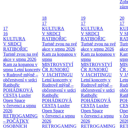
Zobr
zázn
18
19
20
17
17
17
17
KULTURA
KULTURA
KU
16
V SRDCI
V SRDCI
V S
KULTURA
RATIBOŘIC
RATIBOŘIC
RAT
V SRDCI
Turisté zvou na své
Turisté zvou na své
Turi
RATIBOŘIC
akce v srpnu 2026
akce v srpnu 2026
akce
Turisté zvou na své
Kam za kopanou v
Kam za kopanou v
Kam
akce v srpnu 2026
srpnu
srpnu
srpn
Kam za kopanou v
MISTROVSTVÍ
MISTROVSTVÍ
MI
srpnu
Letní koncerty
ČR JUNIORŮ
ČR JUNIORŮ
ČR 
v Rudrově mlýně –
V JACHTINGU
V JACHTINGU
V 
občerstvení v srdci
Letní koncerty v
Letní koncerty v
Letn
Ratibořic
Rudrově mlýně –
Rudrově mlýně –
Rud
POHÁDKOVÁ
občerstvení v srdci
občerstvení v srdci
obče
CESTA
Luxfer
Ratibořic
Ratibořic
Rati
Open Space
POHÁDKOVÁ
POHÁDKOVÁ
PO
v červenci a srpnu
CESTA
Luxfer
CESTA
Luxfer
CE
2026
Open Space
Open Space
Ope
RETROGAMING
v červenci a srpnu
v červenci a srpnu
v če
– POČÁTKY
2026
2026
202
OSOBNÍCH
RETROGAMING
RETROGAMING
RE