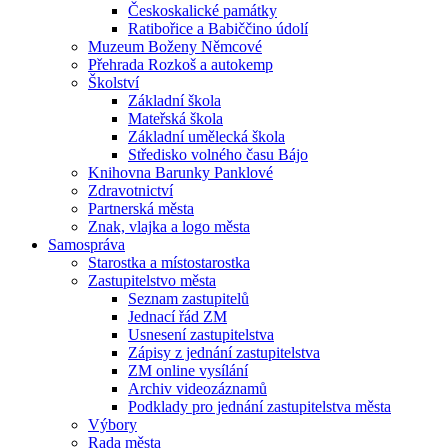
Českoskalické památky
Ratibořice a Babiččino údolí
Muzeum Boženy Němcové
Přehrada Rozkoš a autokemp
Školství
Základní škola
Mateřská škola
Základní umělecká škola
Středisko volného času Bájo
Knihovna Barunky Panklové
Zdravotnictví
Partnerská města
Znak, vlajka a logo města
Samospráva
Starostka a místostarostka
Zastupitelstvo města
Seznam zastupitelů
Jednací řád ZM
Usnesení zastupitelstva
Zápisy z jednání zastupitelstva
ZM online vysílání
Archiv videozáznamů
Podklady pro jednání zastupitelstva města
Výbory
Rada města