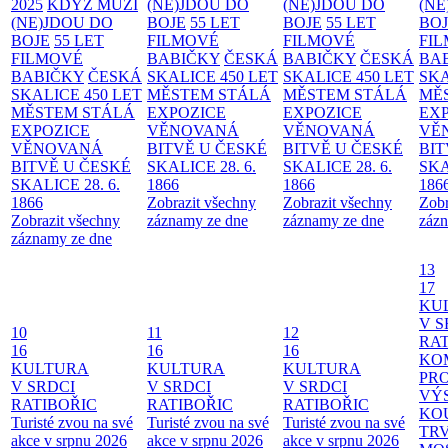
2025
KDYŽ MUŽI
(NE)JDOU DO
(NE)JDOU DO
(NE
(NE)JDOU DO
BOJE
55 LET
BOJE
55 LET
BO
BOJE
55 LET
FILMOVÉ
FILMOVÉ
FI
FILMOVÉ
BABIČKY
ČESKÁ
BABIČKY
ČESKÁ
BA
BABIČKY
ČESKÁ
SKALICE 450 LET
SKALICE 450 LET
SKA
SKALICE 450 LET
MĚSTEM
STÁLÁ
MĚSTEM
STÁLÁ
MĚ
MĚSTEM
STÁLÁ
EXPOZICE
EXPOZICE
EX
EXPOZICE
VĚNOVANÁ
VĚNOVANÁ
VĚ
VĚNOVANÁ
BITVĚ U ČESKÉ
BITVĚ U ČESKÉ
BIT
BITVĚ U ČESKÉ
SKALICE 28. 6.
SKALICE 28. 6.
SKA
SKALICE 28. 6.
1866
1866
186
1866
Zobrazit všechny
Zobrazit všechny
Zobr
Zobrazit všechny
záznamy ze dne
záznamy ze dne
zázn
záznamy ze dne
13
17
KU
V S
10
11
12
RAT
16
16
16
KO
KULTURA
KULTURA
KULTURA
PR
V SRDCI
V SRDCI
V SRDCI
VÝ
RATIBOŘIC
RATIBOŘIC
RATIBOŘIC
KO
Turisté zvou na své
Turisté zvou na své
Turisté zvou na své
TR
akce v srpnu 2026
akce v srpnu 2026
akce v srpnu 2026