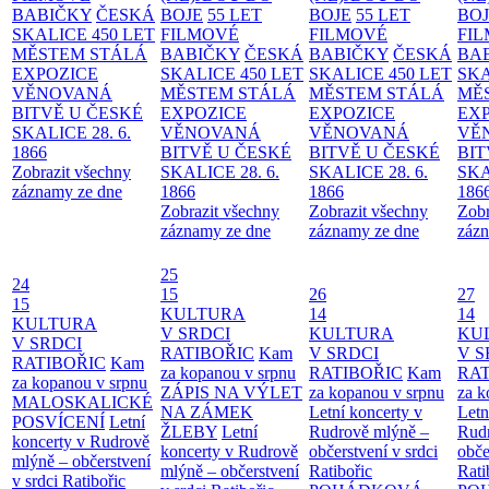
BABIČKY
ČESKÁ
BOJE
55 LET
BOJE
55 LET
BO
SKALICE 450 LET
FILMOVÉ
FILMOVÉ
FI
MĚSTEM
STÁLÁ
BABIČKY
ČESKÁ
BABIČKY
ČESKÁ
BA
EXPOZICE
SKALICE 450 LET
SKALICE 450 LET
SKA
VĚNOVANÁ
MĚSTEM
STÁLÁ
MĚSTEM
STÁLÁ
MĚ
BITVĚ U ČESKÉ
EXPOZICE
EXPOZICE
EX
SKALICE 28. 6.
VĚNOVANÁ
VĚNOVANÁ
VĚ
1866
BITVĚ U ČESKÉ
BITVĚ U ČESKÉ
BIT
Zobrazit všechny
SKALICE 28. 6.
SKALICE 28. 6.
SKA
záznamy ze dne
1866
1866
186
Zobrazit všechny
Zobrazit všechny
Zobr
záznamy ze dne
záznamy ze dne
zázn
25
24
15
26
27
15
KULTURA
14
14
KULTURA
V SRDCI
KULTURA
KU
V SRDCI
RATIBOŘIC
Kam
V SRDCI
V S
RATIBOŘIC
Kam
za kopanou v srpnu
RATIBOŘIC
Kam
RAT
za kopanou v srpnu
ZÁPIS NA VÝLET
za kopanou v srpnu
za k
MALOSKALICKÉ
NA ZÁMEK
Letní koncerty v
Letn
POSVÍCENÍ
Letní
ŽLEBY
Letní
Rudrově mlýně –
Rud
koncerty v Rudrově
koncerty v Rudrově
občerstvení v srdci
obče
mlýně – občerstvení
mlýně – občerstvení
Ratibořic
Rati
v srdci Ratibořic