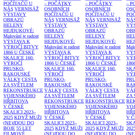
POČÍTAČŮ U
– POČÁTKY
– POČÁTKY
– 
NÁS
VERNISÁŽ
OSOBNÍCH
OSOBNÍCH
OS
VÝSTAVY
POČÍTAČŮ U
POČÍTAČŮ U
PO
OBRAZŮ
NÁS
VERNISÁŽ
NÁS
VERNISÁŽ
NÁ
HELENY
VÝSTAVY
VÝSTAVY
VÝ
HEJDUKOVÉ:
OBRAZŮ
OBRAZŮ
OB
Malování je radost
HELENY
HELENY
HE
VÝSTAVA K
HEJDUKOVÉ:
HEJDUKOVÉ:
HE
VÝROČÍ BITVY
Malování je radost
Malování je radost
Malo
1866 U ČESKÉ
VÝSTAVA K
VÝSTAVA K
VÝ
SKALICE
160.
VÝROČÍ BITVY
VÝROČÍ BITVY
VÝ
VÝROČÍ
1866 U ČESKÉ
1866 U ČESKÉ
186
PRUSKO-
SKALICE
160.
SKALICE
160.
SK
RAKOUSKÉ
VÝROČÍ
VÝROČÍ
VÝ
VÁLKY
CESTA
PRUSKO-
PRUSKO-
PR
ZA SVĚTLEM
RAKOUSKÉ
RAKOUSKÉ
RA
REKONSTRUKCE
VÁLKY
CESTA
VÁLKY
CESTA
VÁ
VOJENSKÉHO
ZA SVĚTLEM
ZA SVĚTLEM
ZA
HŘBITOVA
REKONSTRUKCE
REKONSTRUKCE
RE
V ČESKÉ
VOJENSKÉHO
VOJENSKÉHO
VO
SKALICI 2023–
HŘBITOVA
HŘBITOVA
HŘ
2025
KDYŽ MUŽI
V ČESKÉ
V ČESKÉ
V 
(NE)JDOU DO
SKALICI 2023–
SKALICI 2023–
SKA
BOJE
55 LET
2025
KDYŽ MUŽI
2025
KDYŽ MUŽI
202
FILMOVÉ
(NE)JDOU DO
(NE)JDOU DO
(NE