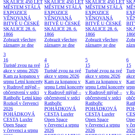
SKALICE 450 LET
SKALICE 450 LET
SKALICE 450 LET
SKA
MĚSTEM
STÁLÁ
MĚSTEM
STÁLÁ
MĚSTEM
STÁLÁ
MĚ
EXPOZICE
EXPOZICE
EXPOZICE
EX
VĚNOVANÁ
VĚNOVANÁ
VĚNOVANÁ
VĚ
BITVĚ U ČESKÉ
BITVĚ U ČESKÉ
BITVĚ U ČESKÉ
BIT
SKALICE 28. 6.
SKALICE 28. 6.
SKALICE 28. 6.
SKA
1866
1866
1866
186
Zobrazit všechny
Zobrazit všechny
Zobrazit všechny
Zobr
záznamy ze dne
záznamy ze dne
záznamy ze dne
zázn
3
16
4
5
6
Turisté zvou na své
15
15
15
akce v srpnu 2026
Turisté zvou na své
Turisté zvou na své
Turi
Kam za kopanou v
akce v srpnu 2026
akce v srpnu 2026
akce
srpnu
Letní koncerty
Kam za kopanou v
Kam za kopanou v
Kam
v Rudrově mlýně –
srpnu
Letní koncerty
srpnu
Letní koncerty
srp
občerstvení v srdci
v Rudrově mlýně –
v Rudrově mlýně –
v Ru
Ratibořic
Letní kino
občerstvení v srdci
občerstvení v srdci
obče
Rozkoš v červenci
Ratibořic
Ratibořic
Rati
2026
POHÁDKOVÁ
POHÁDKOVÁ
PO
POHÁDKOVÁ
CESTA
Luxfer
CESTA
Luxfer
CE
CESTA
Luxfer
Open Space
Open Space
Ope
Open Space
v červenci a srpnu
v červenci a srpnu
v če
v červenci a srpnu
2026
2026
202