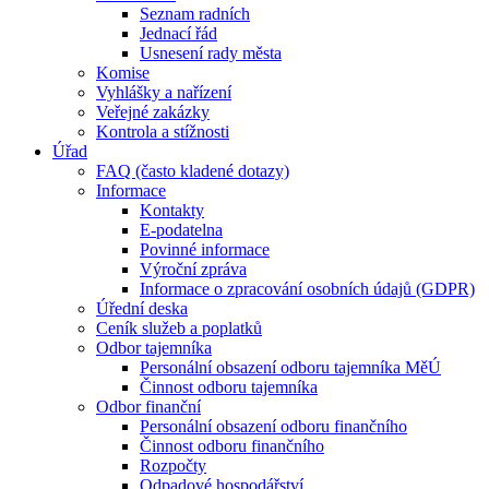
Seznam radních
Jednací řád
Usnesení rady města
Komise
Vyhlášky a nařízení
Veřejné zakázky
Kontrola a stížnosti
Úřad
FAQ (často kladené dotazy)
Informace
Kontakty
E-podatelna
Povinné informace
Výroční zpráva
Informace o zpracování osobních údajů (GDPR)
Úřední deska
Ceník služeb a poplatků
Odbor tajemníka
Personální obsazení odboru tajemníka MěÚ
Činnost odboru tajemníka
Odbor finanční
Personální obsazení odboru finančního
Činnost odboru finančního
Rozpočty
Odpadové hospodářství