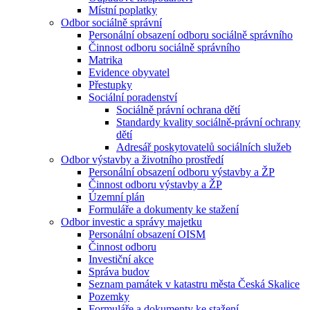
Místní poplatky
Odbor sociálně správní
Personální obsazení odboru sociálně správního
Činnost odboru sociálně správního
Matrika
Evidence obyvatel
Přestupky
Sociální poradenství
Sociálně právní ochrana dětí
Standardy kvality sociálně-právní ochrany
dětí
Adresář poskytovatelů sociálních služeb
Odbor výstavby a životního prostředí
Personální obsazení odboru výstavby a ŽP
Činnost odboru výstavby a ŽP
Územní plán
Formuláře a dokumenty ke stažení
Odbor investic a správy majetku
Personální obsazení OISM
Činnost odboru
Investiční akce
Správa budov
Seznam památek v katastru města Česká Skalice
Pozemky
Formuláře a dokumenty ke stažení