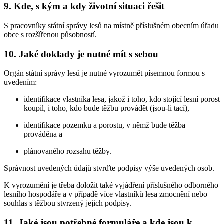
9. Kde, s kým a kdy životní situaci řešit
S pracovníky státní správy lesů na místně příslušném obecním úřadu
obce s rozšířenou působností.
10. Jaké doklady je nutné mít s sebou
Orgán státní správy lesů je nutné vyrozumět písemnou formou s
uvedením:
identifikace vlastníka lesa, jakož i toho, kdo stojící lesní porost
koupil, i toho, kdo bude těžbu provádět (jsou-li tací),
identifikace pozemku a porostu, v němž bude těžba
prováděna a
plánovaného rozsahu těžby.
Správnost uvedených údajů stvrďte podpisy výše uvedených osob.
K vyrozumění je třeba doložit také vyjádření příslušného odborného
lesního hospodáře a v případě více vlastníků lesa zmocnění nebo
souhlas s těžbou stvrzený jejich podpisy.
11. Jaké jsou potřebné formuláře a kde jsou k