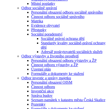
Místní poplatky
Odbor sociálně správní
Personální obsazení odboru sociálně správního
Činnost odboru sociálně správního
Matrika
Evidence obyvatel
Přestupky
Sociální poradenství
Sociálně právní ochrana dětí
Standardy kvality sociálně-právní ochrany
dětí
Adresář poskytovatelů sociálních služeb
Odbor výstavby a životního prostředí
Personální obsazení odboru výstavby a ŽP
Činnost odboru výstavby a ŽP
Územní plán
Formuláře a dokumenty ke stažení
Odbor investic a správy majetku
Personální obsazení OISM
Činnost odboru
Investiční akce
Správa budov
Seznam památek v katastru města Česká Skalice
Pozemky
Formuláře a dokumenty ke stažení