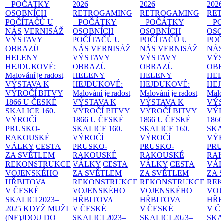
– POČÁTKY
2026
2026
202
OSOBNÍCH
RETROGAMING
RETROGAMING
RE
POČÍTAČŮ U
– POČÁTKY
– POČÁTKY
– 
NÁS
VERNISÁŽ
OSOBNÍCH
OSOBNÍCH
OS
VÝSTAVY
POČÍTAČŮ U
POČÍTAČŮ U
PO
OBRAZŮ
NÁS
VERNISÁŽ
NÁS
VERNISÁŽ
NÁ
HELENY
VÝSTAVY
VÝSTAVY
VÝ
HEJDUKOVÉ:
OBRAZŮ
OBRAZŮ
OB
Malování je radost
HELENY
HELENY
HE
VÝSTAVA K
HEJDUKOVÉ:
HEJDUKOVÉ:
HE
VÝROČÍ BITVY
Malování je radost
Malování je radost
Malo
1866 U ČESKÉ
VÝSTAVA K
VÝSTAVA K
VÝ
SKALICE
160.
VÝROČÍ BITVY
VÝROČÍ BITVY
VÝ
VÝROČÍ
1866 U ČESKÉ
1866 U ČESKÉ
186
PRUSKO-
SKALICE
160.
SKALICE
160.
SK
RAKOUSKÉ
VÝROČÍ
VÝROČÍ
VÝ
VÁLKY
CESTA
PRUSKO-
PRUSKO-
PR
ZA SVĚTLEM
RAKOUSKÉ
RAKOUSKÉ
RA
REKONSTRUKCE
VÁLKY
CESTA
VÁLKY
CESTA
VÁ
VOJENSKÉHO
ZA SVĚTLEM
ZA SVĚTLEM
ZA
HŘBITOVA
REKONSTRUKCE
REKONSTRUKCE
RE
V ČESKÉ
VOJENSKÉHO
VOJENSKÉHO
VO
SKALICI 2023–
HŘBITOVA
HŘBITOVA
HŘ
2025
KDYŽ MUŽI
V ČESKÉ
V ČESKÉ
V 
(NE)JDOU DO
SKALICI 2023–
SKALICI 2023–
SKA