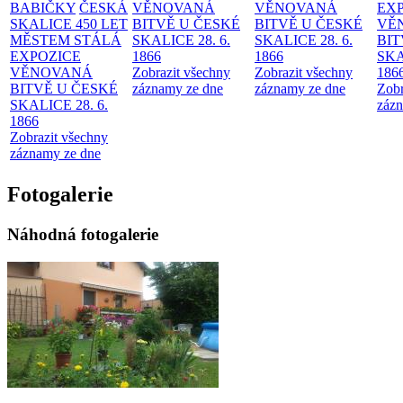
BABIČKY
ČESKÁ
VĚNOVANÁ
VĚNOVANÁ
EX
SKALICE 450 LET
BITVĚ U ČESKÉ
BITVĚ U ČESKÉ
VĚ
MĚSTEM
STÁLÁ
SKALICE 28. 6.
SKALICE 28. 6.
BIT
EXPOZICE
1866
1866
SKA
VĚNOVANÁ
Zobrazit všechny
Zobrazit všechny
186
BITVĚ U ČESKÉ
záznamy ze dne
záznamy ze dne
Zobr
SKALICE 28. 6.
zázn
1866
Zobrazit všechny
záznamy ze dne
Fotogalerie
Náhodná fotogalerie