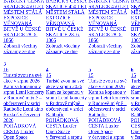
BABIČKY
ČESKÁ
BABIČKY
ČESKÁ
BABIČKY
ČESKÁ
BA
SKALICE 450 LET
SKALICE 450 LET
SKALICE 450 LET
SKA
MĚSTEM
STÁLÁ
MĚSTEM
STÁLÁ
MĚSTEM
STÁLÁ
MĚ
EXPOZICE
EXPOZICE
EXPOZICE
EX
VĚNOVANÁ
VĚNOVANÁ
VĚNOVANÁ
VĚ
BITVĚ U ČESKÉ
BITVĚ U ČESKÉ
BITVĚ U ČESKÉ
BIT
SKALICE 28. 6.
SKALICE 28. 6.
SKALICE 28. 6.
SKA
1866
1866
1866
186
Zobrazit všechny
Zobrazit všechny
Zobrazit všechny
Zobr
záznamy ze dne
záznamy ze dne
záznamy ze dne
zázn
3
16
4
5
6
Turisté zvou na své
15
15
15
akce v srpnu 2026
Turisté zvou na své
Turisté zvou na své
Turi
Kam za kopanou v
akce v srpnu 2026
akce v srpnu 2026
akce
srpnu
Letní koncerty
Kam za kopanou v
Kam za kopanou v
Kam
v Rudrově mlýně –
srpnu
Letní koncerty
srpnu
Letní koncerty
srp
občerstvení v srdci
v Rudrově mlýně –
v Rudrově mlýně –
v Ru
Ratibořic
Letní kino
občerstvení v srdci
občerstvení v srdci
obče
Rozkoš v červenci
Ratibořic
Ratibořic
Rati
2026
POHÁDKOVÁ
POHÁDKOVÁ
PO
POHÁDKOVÁ
CESTA
Luxfer
CESTA
Luxfer
CE
CESTA
Luxfer
Open Space
Open Space
Ope
Open Space
v červenci a srpnu
v červenci a srpnu
v če