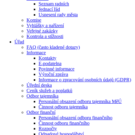
Seznam radních
Jednací řád
Usnesení rady města
Komise
Vyhlášky a nařízení
Veřejné zakázky
Kontrola a stížnosti
Úřad
FAQ (často kladené dotazy)
Informace
Kontakty
E-podatelna
Povinné informace
Výroční zpráva
Informace o zpracování osobních údajů (GDPR)
Úřední deska
Ceník služeb a poplatků
Odbor tajemníka
Personální obsazení odboru tajemníka MěÚ
Činnost odboru tajemníka
Odbor finanční
Personální obsazení odboru finančního
Činnost odboru finančního
Rozpočty
Odpadové hospodářství