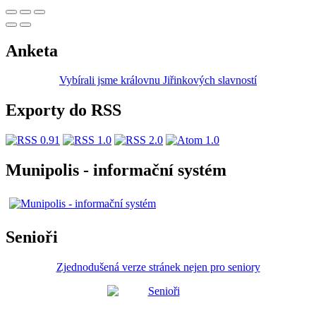
Anketa
Vybírali jsme královnu Jiřinkových slavností
Exporty do RSS
Munipolis - informační systém
Senioři
Zjednodušená verze stránek nejen pro seniory