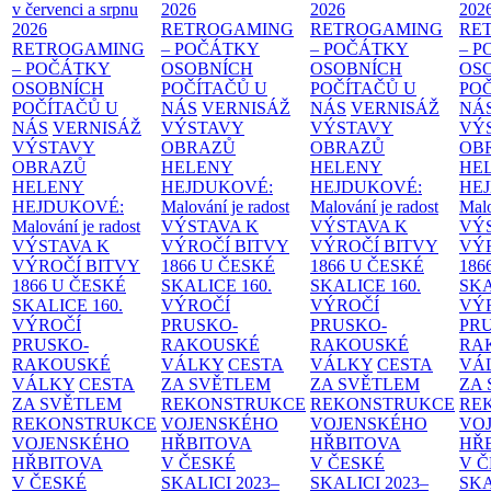
v červenci a srpnu
2026
2026
202
2026
RETROGAMING
RETROGAMING
RE
RETROGAMING
– POČÁTKY
– POČÁTKY
– 
– POČÁTKY
OSOBNÍCH
OSOBNÍCH
OS
OSOBNÍCH
POČÍTAČŮ U
POČÍTAČŮ U
PO
POČÍTAČŮ U
NÁS
VERNISÁŽ
NÁS
VERNISÁŽ
NÁ
NÁS
VERNISÁŽ
VÝSTAVY
VÝSTAVY
VÝ
VÝSTAVY
OBRAZŮ
OBRAZŮ
OB
OBRAZŮ
HELENY
HELENY
HE
HELENY
HEJDUKOVÉ:
HEJDUKOVÉ:
HE
HEJDUKOVÉ:
Malování je radost
Malování je radost
Malo
Malování je radost
VÝSTAVA K
VÝSTAVA K
VÝ
VÝSTAVA K
VÝROČÍ BITVY
VÝROČÍ BITVY
VÝ
VÝROČÍ BITVY
1866 U ČESKÉ
1866 U ČESKÉ
186
1866 U ČESKÉ
SKALICE
160.
SKALICE
160.
SK
SKALICE
160.
VÝROČÍ
VÝROČÍ
VÝ
VÝROČÍ
PRUSKO-
PRUSKO-
PR
PRUSKO-
RAKOUSKÉ
RAKOUSKÉ
RA
RAKOUSKÉ
VÁLKY
CESTA
VÁLKY
CESTA
VÁ
VÁLKY
CESTA
ZA SVĚTLEM
ZA SVĚTLEM
ZA
ZA SVĚTLEM
REKONSTRUKCE
REKONSTRUKCE
RE
REKONSTRUKCE
VOJENSKÉHO
VOJENSKÉHO
VO
VOJENSKÉHO
HŘBITOVA
HŘBITOVA
HŘ
HŘBITOVA
V ČESKÉ
V ČESKÉ
V 
V ČESKÉ
SKALICI 2023–
SKALICI 2023–
SKA