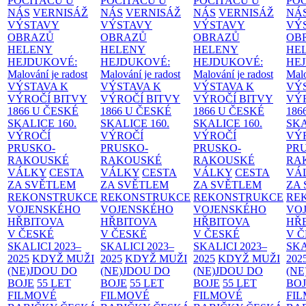
POČÍTAČŮ U
POČÍTAČŮ U
POČÍTAČŮ U
PO
NÁS
VERNISÁŽ
NÁS
VERNISÁŽ
NÁS
VERNISÁŽ
NÁ
VÝSTAVY
VÝSTAVY
VÝSTAVY
VÝ
OBRAZŮ
OBRAZŮ
OBRAZŮ
OB
HELENY
HELENY
HELENY
HE
HEJDUKOVÉ:
HEJDUKOVÉ:
HEJDUKOVÉ:
HE
Malování je radost
Malování je radost
Malování je radost
Malo
VÝSTAVA K
VÝSTAVA K
VÝSTAVA K
VÝ
VÝROČÍ BITVY
VÝROČÍ BITVY
VÝROČÍ BITVY
VÝ
1866 U ČESKÉ
1866 U ČESKÉ
1866 U ČESKÉ
186
SKALICE
160.
SKALICE
160.
SKALICE
160.
SK
VÝROČÍ
VÝROČÍ
VÝROČÍ
VÝ
PRUSKO-
PRUSKO-
PRUSKO-
PR
RAKOUSKÉ
RAKOUSKÉ
RAKOUSKÉ
RA
VÁLKY
CESTA
VÁLKY
CESTA
VÁLKY
CESTA
VÁ
ZA SVĚTLEM
ZA SVĚTLEM
ZA SVĚTLEM
ZA
REKONSTRUKCE
REKONSTRUKCE
REKONSTRUKCE
RE
VOJENSKÉHO
VOJENSKÉHO
VOJENSKÉHO
VO
HŘBITOVA
HŘBITOVA
HŘBITOVA
HŘ
V ČESKÉ
V ČESKÉ
V ČESKÉ
V 
SKALICI 2023–
SKALICI 2023–
SKALICI 2023–
SKA
2025
KDYŽ MUŽI
2025
KDYŽ MUŽI
2025
KDYŽ MUŽI
202
(NE)JDOU DO
(NE)JDOU DO
(NE)JDOU DO
(NE
BOJE
55 LET
BOJE
55 LET
BOJE
55 LET
BO
FILMOVÉ
FILMOVÉ
FILMOVÉ
FI