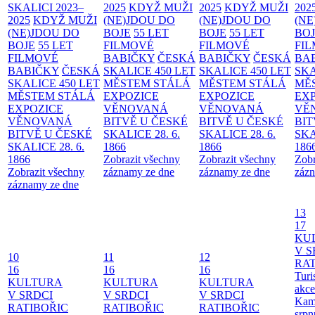
SKALICI 2023–
2025
KDYŽ MUŽI
2025
KDYŽ MUŽI
202
2025
KDYŽ MUŽI
(NE)JDOU DO
(NE)JDOU DO
(NE
(NE)JDOU DO
BOJE
55 LET
BOJE
55 LET
BO
BOJE
55 LET
FILMOVÉ
FILMOVÉ
FI
FILMOVÉ
BABIČKY
ČESKÁ
BABIČKY
ČESKÁ
BA
BABIČKY
ČESKÁ
SKALICE 450 LET
SKALICE 450 LET
SKA
SKALICE 450 LET
MĚSTEM
STÁLÁ
MĚSTEM
STÁLÁ
MĚ
MĚSTEM
STÁLÁ
EXPOZICE
EXPOZICE
EX
EXPOZICE
VĚNOVANÁ
VĚNOVANÁ
VĚ
VĚNOVANÁ
BITVĚ U ČESKÉ
BITVĚ U ČESKÉ
BIT
BITVĚ U ČESKÉ
SKALICE 28. 6.
SKALICE 28. 6.
SKA
SKALICE 28. 6.
1866
1866
186
1866
Zobrazit všechny
Zobrazit všechny
Zobr
Zobrazit všechny
záznamy ze dne
záznamy ze dne
zázn
záznamy ze dne
13
17
KU
V S
10
11
12
RAT
16
16
16
Turi
KULTURA
KULTURA
KULTURA
akce
V SRDCI
V SRDCI
V SRDCI
Kam
RATIBOŘIC
RATIBOŘIC
RATIBOŘIC
srpn