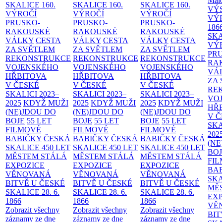
Malo
SKALICE
160.
SKALICE
160.
SKALICE
160.
VÝ
VÝROČÍ
VÝROČÍ
VÝROČÍ
VÝ
PRUSKO-
PRUSKO-
PRUSKO-
186
RAKOUSKÉ
RAKOUSKÉ
RAKOUSKÉ
SK
VÁLKY
CESTA
VÁLKY
CESTA
VÁLKY
CESTA
VÝ
ZA SVĚTLEM
ZA SVĚTLEM
ZA SVĚTLEM
PR
REKONSTRUKCE
REKONSTRUKCE
REKONSTRUKCE
RA
VOJENSKÉHO
VOJENSKÉHO
VOJENSKÉHO
VÁ
HŘBITOVA
HŘBITOVA
HŘBITOVA
ZA
V ČESKÉ
V ČESKÉ
V ČESKÉ
RE
SKALICI 2023–
SKALICI 2023–
SKALICI 2023–
VO
2025
KDYŽ MUŽI
2025
KDYŽ MUŽI
2025
KDYŽ MUŽI
HŘ
(NE)JDOU DO
(NE)JDOU DO
(NE)JDOU DO
V 
BOJE
55 LET
BOJE
55 LET
BOJE
55 LET
SKA
FILMOVÉ
FILMOVÉ
FILMOVÉ
202
BABIČKY
ČESKÁ
BABIČKY
ČESKÁ
BABIČKY
ČESKÁ
(NE
SKALICE 450 LET
SKALICE 450 LET
SKALICE 450 LET
BO
MĚSTEM
STÁLÁ
MĚSTEM
STÁLÁ
MĚSTEM
STÁLÁ
FI
EXPOZICE
EXPOZICE
EXPOZICE
BA
VĚNOVANÁ
VĚNOVANÁ
VĚNOVANÁ
SKA
BITVĚ U ČESKÉ
BITVĚ U ČESKÉ
BITVĚ U ČESKÉ
MĚ
SKALICE 28. 6.
SKALICE 28. 6.
SKALICE 28. 6.
EX
1866
1866
1866
VĚ
Zobrazit všechny
Zobrazit všechny
Zobrazit všechny
BIT
záznamy ze dne
záznamy ze dne
záznamy ze dne