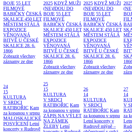
BOJE
55 LET
2025
KDYŽ MUŽI
2025
KDYŽ MUŽI
202
FILMOVÉ
(NE)JDOU DO
(NE)JDOU DO
(NE
BABIČKY
ČESKÁ
BOJE
55 LET
BOJE
55 LET
BO
SKALICE 450 LET
FILMOVÉ
FILMOVÉ
FI
MĚSTEM
STÁLÁ
BABIČKY
ČESKÁ
BABIČKY
ČESKÁ
BA
EXPOZICE
SKALICE 450 LET
SKALICE 450 LET
SKA
VĚNOVANÁ
MĚSTEM
STÁLÁ
MĚSTEM
STÁLÁ
MĚ
BITVĚ U ČESKÉ
EXPOZICE
EXPOZICE
EX
SKALICE 28. 6.
VĚNOVANÁ
VĚNOVANÁ
VĚ
1866
BITVĚ U ČESKÉ
BITVĚ U ČESKÉ
BIT
Zobrazit všechny
SKALICE 28. 6.
SKALICE 28. 6.
SKA
záznamy ze dne
1866
1866
186
Zobrazit všechny
Zobrazit všechny
Zobr
záznamy ze dne
záznamy ze dne
zázn
25
24
15
26
27
15
KULTURA
14
14
KULTURA
V SRDCI
KULTURA
KU
V SRDCI
RATIBOŘIC
Kam
V SRDCI
V S
RATIBOŘIC
Kam
za kopanou v srpnu
RATIBOŘIC
Kam
RAT
za kopanou v srpnu
ZÁPIS NA VÝLET
za kopanou v srpnu
za k
MALOSKALICKÉ
NA ZÁMEK
Letní koncerty v
Letn
POSVÍCENÍ
Letní
ŽLEBY
Letní
Rudrově mlýně –
Rud
koncerty v Rudrově
koncerty v Rudrově
občerstvení v srdci
obče