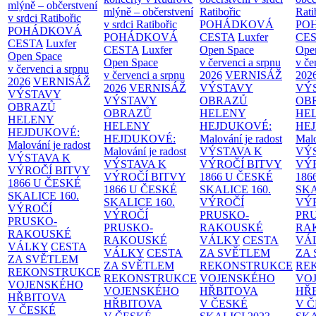
mlýně – občerstvení
mlýně – občerstvení
Ratibořic
Rati
v srdci Ratibořic
v srdci Ratibořic
POHÁDKOVÁ
PO
POHÁDKOVÁ
POHÁDKOVÁ
CESTA
Luxfer
CE
CESTA
Luxfer
CESTA
Luxfer
Open Space
Ope
Open Space
Open Space
v červenci a srpnu
v če
v červenci a srpnu
v červenci a srpnu
2026
VERNISÁŽ
202
2026
VERNISÁŽ
2026
VERNISÁŽ
VÝSTAVY
VÝ
VÝSTAVY
VÝSTAVY
OBRAZŮ
OB
OBRAZŮ
OBRAZŮ
HELENY
HE
HELENY
HELENY
HEJDUKOVÉ:
HE
HEJDUKOVÉ:
HEJDUKOVÉ:
Malování je radost
Malo
Malování je radost
Malování je radost
VÝSTAVA K
VÝ
VÝSTAVA K
VÝSTAVA K
VÝROČÍ BITVY
VÝ
VÝROČÍ BITVY
VÝROČÍ BITVY
1866 U ČESKÉ
186
1866 U ČESKÉ
1866 U ČESKÉ
SKALICE
160.
SK
SKALICE
160.
SKALICE
160.
VÝROČÍ
VÝ
VÝROČÍ
VÝROČÍ
PRUSKO-
PR
PRUSKO-
PRUSKO-
RAKOUSKÉ
RA
RAKOUSKÉ
RAKOUSKÉ
VÁLKY
CESTA
VÁ
VÁLKY
CESTA
VÁLKY
CESTA
ZA SVĚTLEM
ZA
ZA SVĚTLEM
ZA SVĚTLEM
REKONSTRUKCE
RE
REKONSTRUKCE
REKONSTRUKCE
VOJENSKÉHO
VO
VOJENSKÉHO
VOJENSKÉHO
HŘBITOVA
HŘ
HŘBITOVA
HŘBITOVA
V ČESKÉ
V 
V ČESKÉ