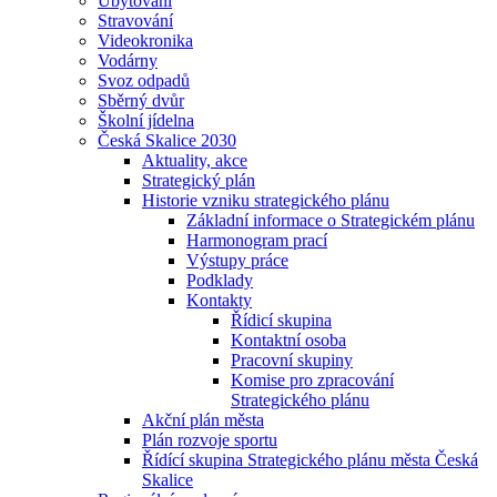
Ubytování
Stravování
Videokronika
Vodárny
Svoz odpadů
Sběrný dvůr
Školní jídelna
Česká Skalice 2030
Aktuality, akce
Strategický plán
Historie vzniku strategického plánu
Základní informace o Strategickém plánu
Harmonogram prací
Výstupy práce
Podklady
Kontakty
Řídicí skupina
Kontaktní osoba
Pracovní skupiny
Komise pro zpracování
Strategického plánu
Akční plán města
Plán rozvoje sportu
Řídící skupina Strategického plánu města Česká
Skalice