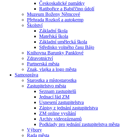
Českoskalické památky
Ratibořice a Babiččino údolí
Muzeum Boženy Němcové
Přehrada Rozkoš a autokemp
Školství
Základní škola
Mateřská škola
Základní umělecká škola
Středisko volného času Bájo
Knihovna Barunky Panklové
Zdravotnictví
Partnerská města
Znak, vlajka a logo města
Samospráva
Starostka a místostarostka
Zastupitelstvo města
Seznam zastupitelů
Jednací řád ZM
Usnesení zastupitelstva
Zápisy z jednání zastupitelstva
ZM online vysílání
Archiv videozáznamů
Podklady pro jednání zastupitelstva města
Výbory
Rada města