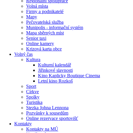
Regionální spolupráce
Volná místa
Firmy a podnikatelé
Mapy
Pečovatelská služba
Munipolis - informační systém
Mapa sběrných míst
Senior taxi
Online kamery
Krizová karta obce
Volný čas
Kultura
Kulturní kalendář
Jiřinkové slavnosti
Kino Kaplicky Boutique Cinema
Letní kino Rozkoš
Sport
Církve
Spolky
Turistika
Stezka Johna Lennona
Pozvánky k sousedům
Online rezervace sportovišť
Kontakty
Kontakty na MÚ