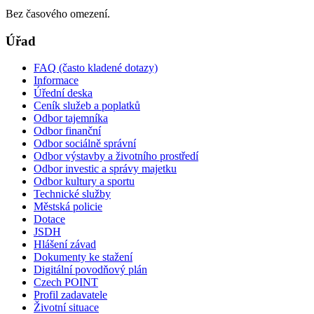
Bez časového omezení.
Úřad
FAQ (často kladené dotazy)
Informace
Úřední deska
Ceník služeb a poplatků
Odbor tajemníka
Odbor finanční
Odbor sociálně správní
Odbor výstavby a životního prostředí
Odbor investic a správy majetku
Odbor kultury a sportu
Technické služby
Městská policie
Dotace
JSDH
Hlášení závad
Dokumenty ke stažení
Digitální povodňový plán
Czech POINT
Profil zadavatele
Životní situace