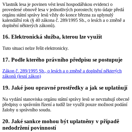
Vlastník lesa je povinen vést lesní hospodářskou evidenci o
provedené obnově lesa v jednotlivých porostech; tyto údaje předá
orgánu státní správy lesů vždy do konce března za uplynulý
kalendářní rok (§ 40 zákona č. 289/1995 Sb., o lesích a o změně a
doplnění některých zákonů).
16. Elektronická služba, kterou lze využít
Tuto situaci nelze řešit elektronicky.
17. Podle kterého právního předpisu se postupuje
Zákon č. 289/1995 Sb., o lesích a o změně a doplnění některých
zákonů (lesní zákon)
19. Jaké jsou opravné prostředky a jak se uplatňují
Na vydání stanoviska orgánu státní správy lesů se nevztahují obecné
předpisy o správním řízení a tudíž lze využít pouze možnost podání
žaloby u správního soudu.
20. Jaké sankce mohou být uplatněny v případě
nedodržení povinností