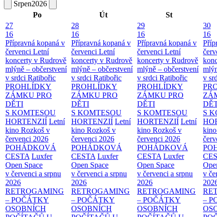
Srpen
2026
Po
Út
St
27
28
29
30
16
16
16
16
Přípravná kopaná v
Přípravná kopaná v
Přípravná kopaná v
Příp
červenci
Letní
červenci
Letní
červenci
Letní
červ
koncerty v Rudrově
koncerty v Rudrově
koncerty v Rudrově
konc
mlýně – občerstvení
mlýně – občerstvení
mlýně – občerstvení
mlýn
v srdci Ratibořic
v srdci Ratibořic
v srdci Ratibořic
v sr
PROHLÍDKY
PROHLÍDKY
PROHLÍDKY
PR
ZÁMKU PRO
ZÁMKU PRO
ZÁMKU PRO
ZÁ
DĚTI
DĚTI
DĚTI
DĚT
S KOMTESOU
S KOMTESOU
S KOMTESOU
S 
HORTENZIÍ
Letní
HORTENZIÍ
Letní
HORTENZIÍ
Letní
HOR
kino Rozkoš v
kino Rozkoš v
kino Rozkoš v
kino
červenci 2026
červenci 2026
červenci 2026
červ
POHÁDKOVÁ
POHÁDKOVÁ
POHÁDKOVÁ
PO
CESTA
Luxfer
CESTA
Luxfer
CESTA
Luxfer
CE
Open Space
Open Space
Open Space
Ope
v červenci a srpnu
v červenci a srpnu
v červenci a srpnu
v če
2026
2026
2026
202
RETROGAMING
RETROGAMING
RETROGAMING
RE
– POČÁTKY
– POČÁTKY
– POČÁTKY
– 
OSOBNÍCH
OSOBNÍCH
OSOBNÍCH
OS