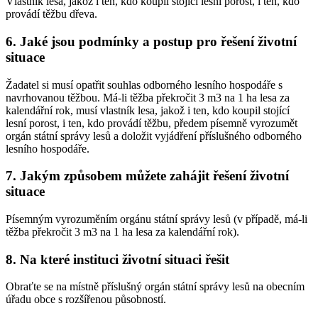
Vlastník lesa, jakož i ten, kdo koupil stojící lesní porost, i ten, kdo
provádí těžbu dřeva.
6. Jaké jsou podmínky a postup pro řešení životní
situace
Žadatel si musí opatřit souhlas odborného lesního hospodáře s
navrhovanou těžbou. Má-li těžba překročit 3 m3 na 1 ha lesa za
kalendářní rok, musí vlastník lesa, jakož i ten, kdo koupil stojící
lesní porost, i ten, kdo provádí těžbu, předem písemně vyrozumět
orgán státní správy lesů a doložit vyjádření příslušného odborného
lesního hospodáře.
7. Jakým způsobem můžete zahájit řešení životní
situace
Písemným vyrozuměním orgánu státní správy lesů (v případě, má-li
těžba překročit 3 m3 na 1 ha lesa za kalendářní rok).
8. Na které instituci životní situaci řešit
Obraťte se na místně příslušný orgán státní správy lesů na obecním
úřadu obce s rozšířenou působností.