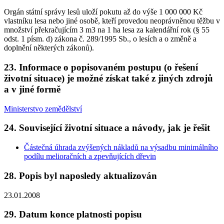
Orgán státní správy lesů uloží pokutu až do výše 1 000 000 Kč
vlastníku lesa nebo jiné osobě, kteří provedou neoprávněnou těžbu v
množství překračujícím 3 m3 na 1 ha lesa za kalendářní rok (§ 55
odst. 1 písm. d) zákona č. 289/1995 Sb., o lesích a o změně a
doplnění některých zákonů).
23. Informace o popisovaném postupu (o řešení
životní situace) je možné získat také z jiných zdrojů
a v jiné formě
Ministerstvo zemědělství
24. Související životní situace a návody, jak je řešit
Částečná úhrada zvýšených nákladů na výsadbu minimálního
podílu melioračních a zpevňujících dřevin
28. Popis byl naposledy aktualizován
23.01.2008
29. Datum konce platnosti popisu