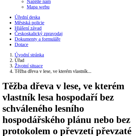
Napište nám
Mapa webu
Úřední deska
Městská policie
Hlášení závad
Českoskalický zpravodaj
Dokumenty a formuláře
Dotace
Úvodní stránka
Úřad
Životní situace
Těžba dřeva v lese, ve kterém vlastník...
Těžba dřeva v lese, ve kterém
vlastník lesa hospodaří bez
schváleného lesního
hospodářského plánu nebo bez
protokolem o převzetí převzaté