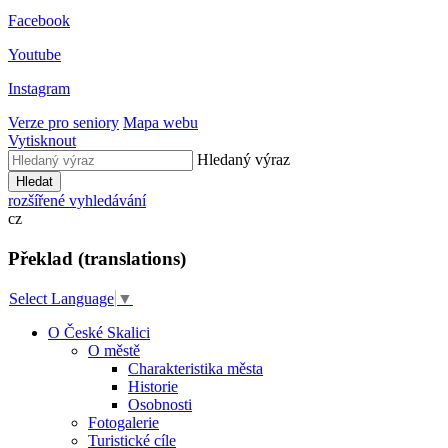
Facebook
Youtube
Instagram
Verze pro seniory
Mapa webu
Vytisknout
Hledaný výraz
Hledat
rozšířené vyhledávání
cz
Překlad (translations)
Select Language
▼
O České Skalici
O městě
Charakteristika města
Historie
Osobnosti
Fotogalerie
Turistické cíle