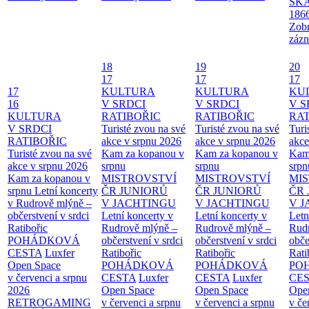
SKA
186
Zobr
zázn
18
19
20
17
17
17
17
KULTURA
KULTURA
KU
16
V SRDCI
V SRDCI
V S
KULTURA
RATIBOŘIC
RATIBOŘIC
RAT
V SRDCI
Turisté zvou na své
Turisté zvou na své
Turi
RATIBOŘIC
akce v srpnu 2026
akce v srpnu 2026
akce
Turisté zvou na své
Kam za kopanou v
Kam za kopanou v
Kam
akce v srpnu 2026
srpnu
srpnu
srpn
Kam za kopanou v
MISTROVSTVÍ
MISTROVSTVÍ
MI
srpnu
Letní koncerty
ČR JUNIORŮ
ČR JUNIORŮ
ČR 
v Rudrově mlýně –
V JACHTINGU
V JACHTINGU
V 
občerstvení v srdci
Letní koncerty v
Letní koncerty v
Letn
Ratibořic
Rudrově mlýně –
Rudrově mlýně –
Rud
POHÁDKOVÁ
občerstvení v srdci
občerstvení v srdci
obče
CESTA
Luxfer
Ratibořic
Ratibořic
Rati
Open Space
POHÁDKOVÁ
POHÁDKOVÁ
PO
v červenci a srpnu
CESTA
Luxfer
CESTA
Luxfer
CE
2026
Open Space
Open Space
Ope
RETROGAMING
v červenci a srpnu
v červenci a srpnu
v če