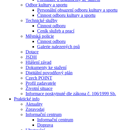
Odbor kultury a sportu
Personální obsazení odboru kultury a sportu
Činnost odboru kultury a sportu
Technické služby
Činnost odboru
Ceník služeb a prací
Městská policie
Činnost odboru
Galerie nalezených psů
Dotace
JSDH
Hlášení závad
Dokumenty ke stažení
Digitální povodňový plán
Czech POINT
Profil zadavatele
Životní situace
Informace poskytnuté dle zákona č. 106⁄1999 Sb.
Praktické info
Aktuality
Zpravodaj
Informační centrum
Informační centrum
Doprava