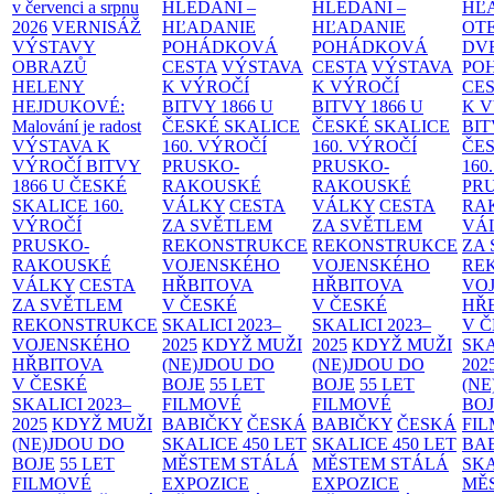
v červenci a srpnu
HLEDÁNÍ –
HLEDÁNÍ –
HĽ
2026
VERNISÁŽ
HĽADANIE
HĽADANIE
OT
VÝSTAVY
POHÁDKOVÁ
POHÁDKOVÁ
DV
OBRAZŮ
CESTA
VÝSTAVA
CESTA
VÝSTAVA
PO
HELENY
K VÝROČÍ
K VÝROČÍ
CE
HEJDUKOVÉ:
BITVY 1866 U
BITVY 1866 U
K 
Malování je radost
ČESKÉ SKALICE
ČESKÉ SKALICE
BIT
VÝSTAVA K
160. VÝROČÍ
160. VÝROČÍ
ČES
VÝROČÍ BITVY
PRUSKO-
PRUSKO-
160
1866 U ČESKÉ
RAKOUSKÉ
RAKOUSKÉ
PR
SKALICE
160.
VÁLKY
CESTA
VÁLKY
CESTA
RA
VÝROČÍ
ZA SVĚTLEM
ZA SVĚTLEM
VÁ
PRUSKO-
REKONSTRUKCE
REKONSTRUKCE
ZA
RAKOUSKÉ
VOJENSKÉHO
VOJENSKÉHO
RE
VÁLKY
CESTA
HŘBITOVA
HŘBITOVA
VO
ZA SVĚTLEM
V ČESKÉ
V ČESKÉ
HŘ
REKONSTRUKCE
SKALICI 2023–
SKALICI 2023–
V 
VOJENSKÉHO
2025
KDYŽ MUŽI
2025
KDYŽ MUŽI
SKA
HŘBITOVA
(NE)JDOU DO
(NE)JDOU DO
202
V ČESKÉ
BOJE
55 LET
BOJE
55 LET
(NE
SKALICI 2023–
FILMOVÉ
FILMOVÉ
BO
2025
KDYŽ MUŽI
BABIČKY
ČESKÁ
BABIČKY
ČESKÁ
FI
(NE)JDOU DO
SKALICE 450 LET
SKALICE 450 LET
BA
BOJE
55 LET
MĚSTEM
STÁLÁ
MĚSTEM
STÁLÁ
SKA
FILMOVÉ
EXPOZICE
EXPOZICE
MĚ