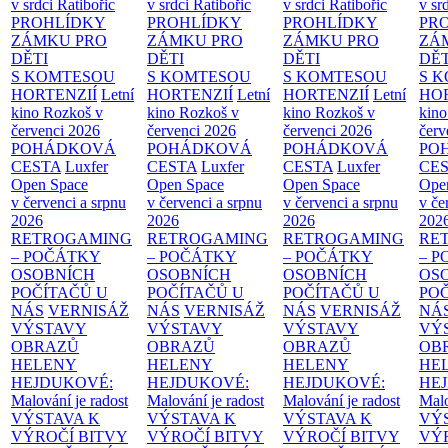
v srdci Ratibořic
v srdci Ratibořic
v srdci Ratibořic
v sr
PROHLÍDKY
PROHLÍDKY
PROHLÍDKY
PR
ZÁMKU PRO
ZÁMKU PRO
ZÁMKU PRO
ZÁ
DĚTI
DĚTI
DĚTI
DĚT
S KOMTESOU
S KOMTESOU
S KOMTESOU
S 
HORTENZIÍ
Letní
HORTENZIÍ
Letní
HORTENZIÍ
Letní
HOR
kino Rozkoš v
kino Rozkoš v
kino Rozkoš v
kino
červenci 2026
červenci 2026
červenci 2026
červ
POHÁDKOVÁ
POHÁDKOVÁ
POHÁDKOVÁ
PO
CESTA
Luxfer
CESTA
Luxfer
CESTA
Luxfer
CE
Open Space
Open Space
Open Space
Ope
v červenci a srpnu
v červenci a srpnu
v červenci a srpnu
v če
2026
2026
2026
202
RETROGAMING
RETROGAMING
RETROGAMING
RE
– POČÁTKY
– POČÁTKY
– POČÁTKY
– 
OSOBNÍCH
OSOBNÍCH
OSOBNÍCH
OS
POČÍTAČŮ U
POČÍTAČŮ U
POČÍTAČŮ U
PO
NÁS
VERNISÁŽ
NÁS
VERNISÁŽ
NÁS
VERNISÁŽ
NÁ
VÝSTAVY
VÝSTAVY
VÝSTAVY
VÝ
OBRAZŮ
OBRAZŮ
OBRAZŮ
OB
HELENY
HELENY
HELENY
HE
HEJDUKOVÉ:
HEJDUKOVÉ:
HEJDUKOVÉ:
HE
Malování je radost
Malování je radost
Malování je radost
Malo
VÝSTAVA K
VÝSTAVA K
VÝSTAVA K
VÝ
VÝROČÍ BITVY
VÝROČÍ BITVY
VÝROČÍ BITVY
VÝ