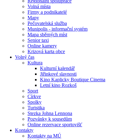
Regionální spolupráce
Volná místa
Firmy a podnikatelé
Mapy
Pečovatelská služba
Munipolis - informační systém
Mapa sběrných míst
Senior taxi
Online kamery
Krizová karta obce
Volný čas
Kultura
Kulturní kalendář
Jiřinkové slavnosti
Kino Kaplicky Boutique Cinema
Letní kino Rozkoš
Sport
Církve
Spolky
Turistika
Stezka Johna Lennona
Pozvánky k sousedům
Online rezervace sportovišť
Kontakty
Kontakty na MÚ