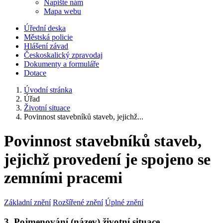
Napište nám
Mapa webu
Úřední deska
Městská policie
Hlášení závad
Českoskalický zpravodaj
Dokumenty a formuláře
Dotace
Úvodní stránka
Úřad
Životní situace
Povinnost stavebníků staveb, jejichž...
Povinnost stavebníků staveb,
jejichž provedení je spojeno se
zemními pracemi
Základní znění
Rozšířené znění
Úplné znění
3. Pojmenování (název) životní situace