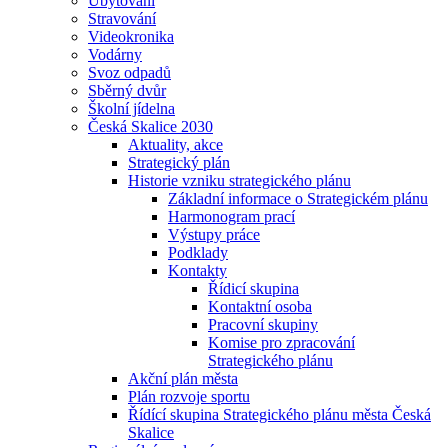
Ubytování
Stravování
Videokronika
Vodárny
Svoz odpadů
Sběrný dvůr
Školní jídelna
Česká Skalice 2030
Aktuality, akce
Strategický plán
Historie vzniku strategického plánu
Základní informace o Strategickém plánu
Harmonogram prací
Výstupy práce
Podklady
Kontakty
Řídicí skupina
Kontaktní osoba
Pracovní skupiny
Komise pro zpracování
Strategického plánu
Akční plán města
Plán rozvoje sportu
Řídící skupina Strategického plánu města Česká
Skalice