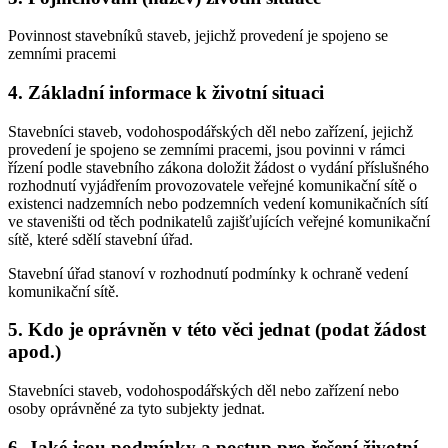
Povinnost stavebníků staveb, jejichž provedení je spojeno se
zemními pracemi
4. Základní informace k životní situaci
Stavebníci staveb, vodohospodářských děl nebo zařízení, jejichž
provedení je spojeno se zemními pracemi, jsou povinni v rámci
řízení podle stavebního zákona doložit žádost o vydání příslušného
rozhodnutí vyjádřením provozovatele veřejné komunikační sítě o
existenci nadzemních nebo podzemních vedení komunikačních sítí
ve staveništi od těch podnikatelů zajišťujících veřejné komunikační
sítě, které sdělí stavební úřad.
Stavební úřad stanoví v rozhodnutí podmínky k ochraně vedení
komunikační sítě.
5. Kdo je oprávněn v této věci jednat (podat žádost
apod.)
Stavebníci staveb, vodohospodářských děl nebo zařízení nebo
osoby oprávněné za tyto subjekty jednat.
6. Jaké jsou podmínky a postup pro řešení životní