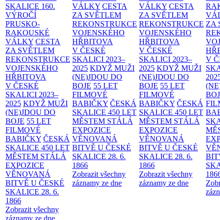
SKALICE
160.
VÁLKY
CESTA
VÁLKY
CESTA
RA
VÝROČÍ
ZA SVĚTLEM
ZA SVĚTLEM
VÁ
PRUSKO-
REKONSTRUKCE
REKONSTRUKCE
ZA
RAKOUSKÉ
VOJENSKÉHO
VOJENSKÉHO
RE
VÁLKY
CESTA
HŘBITOVA
HŘBITOVA
VO
ZA SVĚTLEM
V ČESKÉ
V ČESKÉ
HŘ
REKONSTRUKCE
SKALICI 2023–
SKALICI 2023–
V 
VOJENSKÉHO
2025
KDYŽ MUŽI
2025
KDYŽ MUŽI
SKA
HŘBITOVA
(NE)JDOU DO
(NE)JDOU DO
202
V ČESKÉ
BOJE
55 LET
BOJE
55 LET
(NE
SKALICI 2023–
FILMOVÉ
FILMOVÉ
BO
2025
KDYŽ MUŽI
BABIČKY
ČESKÁ
BABIČKY
ČESKÁ
FI
(NE)JDOU DO
SKALICE 450 LET
SKALICE 450 LET
BA
BOJE
55 LET
MĚSTEM
STÁLÁ
MĚSTEM
STÁLÁ
SKA
FILMOVÉ
EXPOZICE
EXPOZICE
MĚ
BABIČKY
ČESKÁ
VĚNOVANÁ
VĚNOVANÁ
EX
SKALICE 450 LET
BITVĚ U ČESKÉ
BITVĚ U ČESKÉ
VĚ
MĚSTEM
STÁLÁ
SKALICE 28. 6.
SKALICE 28. 6.
BIT
EXPOZICE
1866
1866
SKA
VĚNOVANÁ
Zobrazit všechny
Zobrazit všechny
186
BITVĚ U ČESKÉ
záznamy ze dne
záznamy ze dne
Zobr
SKALICE 28. 6.
zázn
1866
Zobrazit všechny
záznamy ze dne