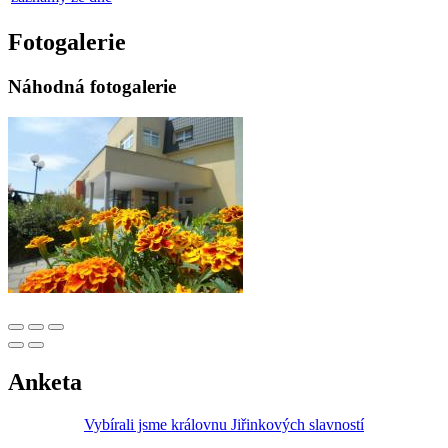
Fotogalerie
Náhodná fotogalerie
Anketa
Vybírali jsme královnu Jiřinkových slavností