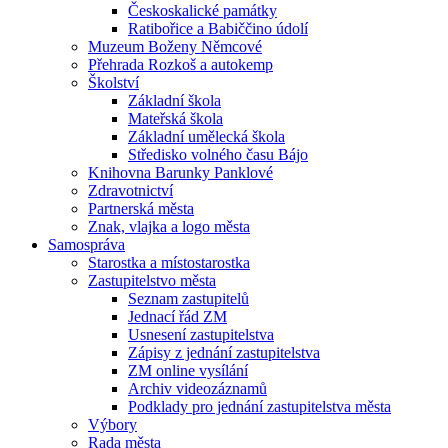
Českoskalické památky
Ratibořice a Babiččino údolí
Muzeum Boženy Němcové
Přehrada Rozkoš a autokemp
Školství
Základní škola
Mateřská škola
Základní umělecká škola
Středisko volného času Bájo
Knihovna Barunky Panklové
Zdravotnictví
Partnerská města
Znak, vlajka a logo města
Samospráva
Starostka a místostarostka
Zastupitelstvo města
Seznam zastupitelů
Jednací řád ZM
Usnesení zastupitelstva
Zápisy z jednání zastupitelstva
ZM online vysílání
Archiv videozáznamů
Podklady pro jednání zastupitelstva města
Výbory
Rada města