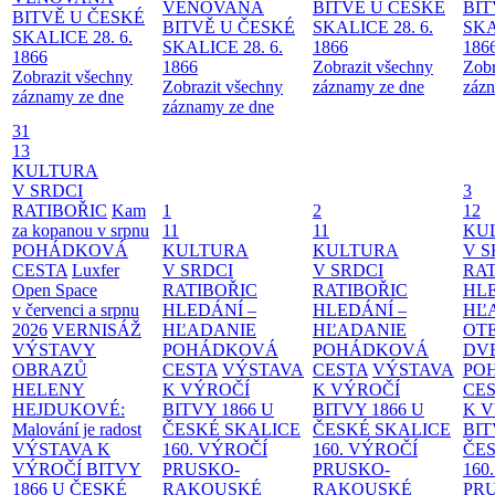
VĚNOVANÁ
BITVĚ U ČESKÉ
BIT
BITVĚ U ČESKÉ
BITVĚ U ČESKÉ
SKALICE 28. 6.
SKA
SKALICE 28. 6.
SKALICE 28. 6.
1866
186
1866
1866
Zobrazit všechny
Zobr
Zobrazit všechny
Zobrazit všechny
záznamy ze dne
zázn
záznamy ze dne
záznamy ze dne
31
13
KULTURA
V SRDCI
3
RATIBOŘIC
Kam
1
2
12
za kopanou v srpnu
11
11
KU
POHÁDKOVÁ
KULTURA
KULTURA
V S
CESTA
Luxfer
V SRDCI
V SRDCI
RAT
Open Space
RATIBOŘIC
RATIBOŘIC
HLE
v červenci a srpnu
HLEDÁNÍ –
HLEDÁNÍ –
HĽ
2026
VERNISÁŽ
HĽADANIE
HĽADANIE
OT
VÝSTAVY
POHÁDKOVÁ
POHÁDKOVÁ
DV
OBRAZŮ
CESTA
VÝSTAVA
CESTA
VÝSTAVA
PO
HELENY
K VÝROČÍ
K VÝROČÍ
CE
HEJDUKOVÉ:
BITVY 1866 U
BITVY 1866 U
K 
Malování je radost
ČESKÉ SKALICE
ČESKÉ SKALICE
BIT
VÝSTAVA K
160. VÝROČÍ
160. VÝROČÍ
ČES
VÝROČÍ BITVY
PRUSKO-
PRUSKO-
160
1866 U ČESKÉ
RAKOUSKÉ
RAKOUSKÉ
PR