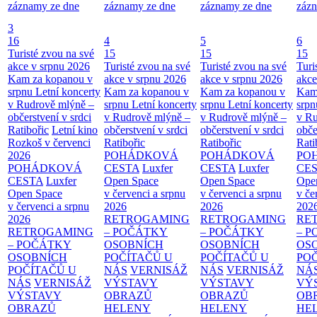
záznamy ze dne
záznamy ze dne
záznamy ze dne
zázn
3
16
4
5
6
Turisté zvou na své
15
15
15
akce v srpnu 2026
Turisté zvou na své
Turisté zvou na své
Turi
Kam za kopanou v
akce v srpnu 2026
akce v srpnu 2026
akce
srpnu
Letní koncerty
Kam za kopanou v
Kam za kopanou v
Kam
v Rudrově mlýně –
srpnu
Letní koncerty
srpnu
Letní koncerty
srp
občerstvení v srdci
v Rudrově mlýně –
v Rudrově mlýně –
v Ru
Ratibořic
Letní kino
občerstvení v srdci
občerstvení v srdci
obče
Rozkoš v červenci
Ratibořic
Ratibořic
Rati
2026
POHÁDKOVÁ
POHÁDKOVÁ
PO
POHÁDKOVÁ
CESTA
Luxfer
CESTA
Luxfer
CE
CESTA
Luxfer
Open Space
Open Space
Ope
Open Space
v červenci a srpnu
v červenci a srpnu
v če
v červenci a srpnu
2026
2026
202
2026
RETROGAMING
RETROGAMING
RE
RETROGAMING
– POČÁTKY
– POČÁTKY
– 
– POČÁTKY
OSOBNÍCH
OSOBNÍCH
OS
OSOBNÍCH
POČÍTAČŮ U
POČÍTAČŮ U
PO
POČÍTAČŮ U
NÁS
VERNISÁŽ
NÁS
VERNISÁŽ
NÁ
NÁS
VERNISÁŽ
VÝSTAVY
VÝSTAVY
VÝ
VÝSTAVY
OBRAZŮ
OBRAZŮ
OB
OBRAZŮ
HELENY
HELENY
HE