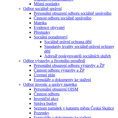
Místní poplatky
Odbor sociálně správní
Personální obsazení odboru sociálně správního
Činnost odboru sociálně správního
Matrika
Evidence obyvatel
Přestupky
Sociální poradenství
Sociálně právní ochrana dětí
Standardy kvality sociálně-právní ochrany
dětí
Adresář poskytovatelů sociálních služeb
Odbor výstavby a životního prostředí
Personální obsazení odboru výstavby a ŽP
Činnost odboru výstavby a ŽP
Územní plán
Formuláře a dokumenty ke stažení
Odbor investic a správy majetku
Personální obsazení OISM
Činnost odboru
Investiční akce
Správa budov
Seznam památek v katastru města Česká Skalice
Pozemky
Formuláře a dokumenty ke stažení