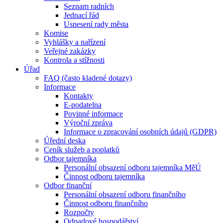
Seznam radních
Jednací řád
Usnesení rady města
Komise
Vyhlášky a nařízení
Veřejné zakázky
Kontrola a stížnosti
Úřad
FAQ (často kladené dotazy)
Informace
Kontakty
E-podatelna
Povinné informace
Výroční zpráva
Informace o zpracování osobních údajů (GDPR)
Úřední deska
Ceník služeb a poplatků
Odbor tajemníka
Personální obsazení odboru tajemníka MěÚ
Činnost odboru tajemníka
Odbor finanční
Personální obsazení odboru finančního
Činnost odboru finančního
Rozpočty
Odpadové hospodářství