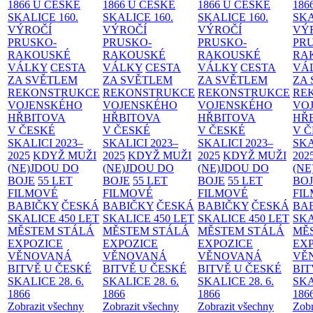
1866 U ČESKÉ
1866 U ČESKÉ
1866 U ČESKÉ
186
SKALICE
160.
SKALICE
160.
SKALICE
160.
SK
VÝROČÍ
VÝROČÍ
VÝROČÍ
VÝ
PRUSKO-
PRUSKO-
PRUSKO-
PR
RAKOUSKÉ
RAKOUSKÉ
RAKOUSKÉ
RA
VÁLKY
CESTA
VÁLKY
CESTA
VÁLKY
CESTA
VÁ
ZA SVĚTLEM
ZA SVĚTLEM
ZA SVĚTLEM
ZA
REKONSTRUKCE
REKONSTRUKCE
REKONSTRUKCE
RE
VOJENSKÉHO
VOJENSKÉHO
VOJENSKÉHO
VO
HŘBITOVA
HŘBITOVA
HŘBITOVA
HŘ
V ČESKÉ
V ČESKÉ
V ČESKÉ
V 
SKALICI 2023–
SKALICI 2023–
SKALICI 2023–
SKA
2025
KDYŽ MUŽI
2025
KDYŽ MUŽI
2025
KDYŽ MUŽI
202
(NE)JDOU DO
(NE)JDOU DO
(NE)JDOU DO
(NE
BOJE
55 LET
BOJE
55 LET
BOJE
55 LET
BO
FILMOVÉ
FILMOVÉ
FILMOVÉ
FI
BABIČKY
ČESKÁ
BABIČKY
ČESKÁ
BABIČKY
ČESKÁ
BA
SKALICE 450 LET
SKALICE 450 LET
SKALICE 450 LET
SKA
MĚSTEM
STÁLÁ
MĚSTEM
STÁLÁ
MĚSTEM
STÁLÁ
MĚ
EXPOZICE
EXPOZICE
EXPOZICE
EX
VĚNOVANÁ
VĚNOVANÁ
VĚNOVANÁ
VĚ
BITVĚ U ČESKÉ
BITVĚ U ČESKÉ
BITVĚ U ČESKÉ
BIT
SKALICE 28. 6.
SKALICE 28. 6.
SKALICE 28. 6.
SKA
1866
1866
1866
186
Zobrazit všechny
Zobrazit všechny
Zobrazit všechny
Zobr