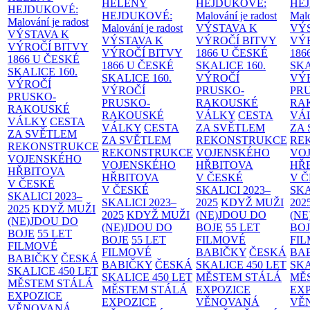
HELENY
HEJDUKOVÉ:
HE
HEJDUKOVÉ:
HEJDUKOVÉ:
Malování je radost
Malo
Malování je radost
Malování je radost
VÝSTAVA K
VÝ
VÝSTAVA K
VÝSTAVA K
VÝROČÍ BITVY
VÝ
VÝROČÍ BITVY
VÝROČÍ BITVY
1866 U ČESKÉ
186
1866 U ČESKÉ
1866 U ČESKÉ
SKALICE
160.
SK
SKALICE
160.
SKALICE
160.
VÝROČÍ
VÝ
VÝROČÍ
VÝROČÍ
PRUSKO-
PR
PRUSKO-
PRUSKO-
RAKOUSKÉ
RA
RAKOUSKÉ
RAKOUSKÉ
VÁLKY
CESTA
VÁ
VÁLKY
CESTA
VÁLKY
CESTA
ZA SVĚTLEM
ZA
ZA SVĚTLEM
ZA SVĚTLEM
REKONSTRUKCE
RE
REKONSTRUKCE
REKONSTRUKCE
VOJENSKÉHO
VO
VOJENSKÉHO
VOJENSKÉHO
HŘBITOVA
HŘ
HŘBITOVA
HŘBITOVA
V ČESKÉ
V 
V ČESKÉ
V ČESKÉ
SKALICI 2023–
SKA
SKALICI 2023–
SKALICI 2023–
2025
KDYŽ MUŽI
202
2025
KDYŽ MUŽI
2025
KDYŽ MUŽI
(NE)JDOU DO
(NE
(NE)JDOU DO
(NE)JDOU DO
BOJE
55 LET
BO
BOJE
55 LET
BOJE
55 LET
FILMOVÉ
FI
FILMOVÉ
FILMOVÉ
BABIČKY
ČESKÁ
BA
BABIČKY
ČESKÁ
BABIČKY
ČESKÁ
SKALICE 450 LET
SKA
SKALICE 450 LET
SKALICE 450 LET
MĚSTEM
STÁLÁ
MĚ
MĚSTEM
STÁLÁ
MĚSTEM
STÁLÁ
EXPOZICE
EX
EXPOZICE
EXPOZICE
VĚNOVANÁ
VĚ
VĚNOVANÁ