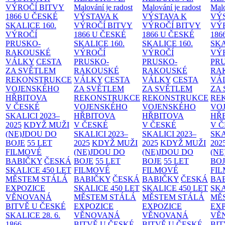
VÝROČÍ BITVY
Malování je radost
Malování je radost
Malo
1866 U ČESKÉ
VÝSTAVA K
VÝSTAVA K
VÝ
SKALICE
160.
VÝROČÍ BITVY
VÝROČÍ BITVY
VÝ
VÝROČÍ
1866 U ČESKÉ
1866 U ČESKÉ
186
PRUSKO-
SKALICE
160.
SKALICE
160.
SK
RAKOUSKÉ
VÝROČÍ
VÝROČÍ
VÝ
VÁLKY
CESTA
PRUSKO-
PRUSKO-
PR
ZA SVĚTLEM
RAKOUSKÉ
RAKOUSKÉ
RA
REKONSTRUKCE
VÁLKY
CESTA
VÁLKY
CESTA
VÁ
VOJENSKÉHO
ZA SVĚTLEM
ZA SVĚTLEM
ZA
HŘBITOVA
REKONSTRUKCE
REKONSTRUKCE
RE
V ČESKÉ
VOJENSKÉHO
VOJENSKÉHO
VO
SKALICI 2023–
HŘBITOVA
HŘBITOVA
HŘ
2025
KDYŽ MUŽI
V ČESKÉ
V ČESKÉ
V 
(NE)JDOU DO
SKALICI 2023–
SKALICI 2023–
SKA
BOJE
55 LET
2025
KDYŽ MUŽI
2025
KDYŽ MUŽI
202
FILMOVÉ
(NE)JDOU DO
(NE)JDOU DO
(NE
BABIČKY
ČESKÁ
BOJE
55 LET
BOJE
55 LET
BO
SKALICE 450 LET
FILMOVÉ
FILMOVÉ
FI
MĚSTEM
STÁLÁ
BABIČKY
ČESKÁ
BABIČKY
ČESKÁ
BA
EXPOZICE
SKALICE 450 LET
SKALICE 450 LET
SKA
VĚNOVANÁ
MĚSTEM
STÁLÁ
MĚSTEM
STÁLÁ
MĚ
BITVĚ U ČESKÉ
EXPOZICE
EXPOZICE
EX
SKALICE 28. 6.
VĚNOVANÁ
VĚNOVANÁ
VĚ
1866
BITVĚ U ČESKÉ
BITVĚ U ČESKÉ
BIT