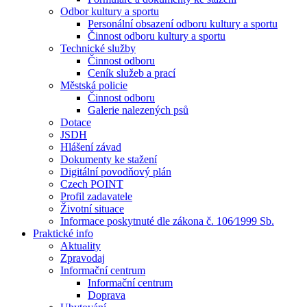
Odbor kultury a sportu
Personální obsazení odboru kultury a sportu
Činnost odboru kultury a sportu
Technické služby
Činnost odboru
Ceník služeb a prací
Městská policie
Činnost odboru
Galerie nalezených psů
Dotace
JSDH
Hlášení závad
Dokumenty ke stažení
Digitální povodňový plán
Czech POINT
Profil zadavatele
Životní situace
Informace poskytnuté dle zákona č. 106⁄1999 Sb.
Praktické info
Aktuality
Zpravodaj
Informační centrum
Informační centrum
Doprava