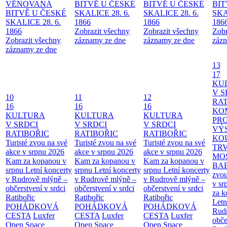
VĚNOVANÁ
BITVĚ U ČESKÉ
BITVĚ U ČESKÉ
BIT
BITVĚ U ČESKÉ
SKALICE 28. 6.
SKALICE 28. 6.
SKA
SKALICE 28. 6.
1866
1866
186
1866
Zobrazit všechny
Zobrazit všechny
Zobr
Zobrazit všechny
záznamy ze dne
záznamy ze dne
zázn
záznamy ze dne
13
17
KU
V S
10
11
12
RAT
16
16
16
KO
KULTURA
KULTURA
KULTURA
PR
V SRDCI
V SRDCI
V SRDCI
VÝ
RATIBOŘIC
RATIBOŘIC
RATIBOŘIC
KO
Turisté zvou na své
Turisté zvou na své
Turisté zvou na své
TR
akce v srpnu 2026
akce v srpnu 2026
akce v srpnu 2026
MO
Kam za kopanou v
Kam za kopanou v
Kam za kopanou v
BA
srpnu
Letní koncerty
srpnu
Letní koncerty
srpnu
Letní koncerty
zvou
v Rudrově mlýně –
v Rudrově mlýně –
v Rudrově mlýně –
v sr
občerstvení v srdci
občerstvení v srdci
občerstvení v srdci
za k
Ratibořic
Ratibořic
Ratibořic
Letn
POHÁDKOVÁ
POHÁDKOVÁ
POHÁDKOVÁ
Rud
CESTA
Luxfer
CESTA
Luxfer
CESTA
Luxfer
obče
Open Space
Open Space
Open Space