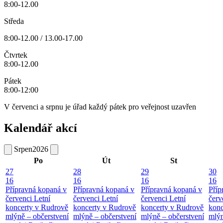
8:00-12.00
Středa
8:00-12.00 / 13.00-17.00
Čtvrtek
8:00-12.00
Pátek
8:00-12:00
V červenci a srpnu je úřad každý pátek pro veřejnost uzavřen
Kalendář akcí
Srpen
2026
Po
Út
St
27
28
29
30
16
16
16
16
Přípravná kopaná v
Přípravná kopaná v
Přípravná kopaná v
Příp
červenci
Letní
červenci
Letní
červenci
Letní
červ
koncerty v Rudrově
koncerty v Rudrově
koncerty v Rudrově
konc
mlýně – občerstvení
mlýně – občerstvení
mlýně – občerstvení
mlýn