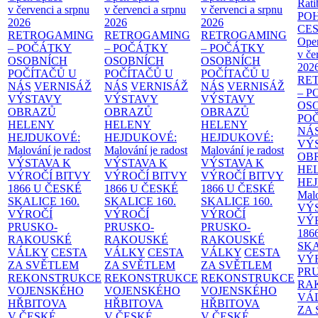
Rati
v červenci a srpnu
v červenci a srpnu
v červenci a srpnu
PO
2026
2026
2026
CE
RETROGAMING
RETROGAMING
RETROGAMING
Ope
– POČÁTKY
– POČÁTKY
– POČÁTKY
v če
OSOBNÍCH
OSOBNÍCH
OSOBNÍCH
202
POČÍTAČŮ U
POČÍTAČŮ U
POČÍTAČŮ U
RE
NÁS
VERNISÁŽ
NÁS
VERNISÁŽ
NÁS
VERNISÁŽ
– 
VÝSTAVY
VÝSTAVY
VÝSTAVY
OS
OBRAZŮ
OBRAZŮ
OBRAZŮ
PO
HELENY
HELENY
HELENY
NÁ
HEJDUKOVÉ:
HEJDUKOVÉ:
HEJDUKOVÉ:
VÝ
Malování je radost
Malování je radost
Malování je radost
OB
VÝSTAVA K
VÝSTAVA K
VÝSTAVA K
HE
VÝROČÍ BITVY
VÝROČÍ BITVY
VÝROČÍ BITVY
HE
1866 U ČESKÉ
1866 U ČESKÉ
1866 U ČESKÉ
Malo
SKALICE
160.
SKALICE
160.
SKALICE
160.
VÝ
VÝROČÍ
VÝROČÍ
VÝROČÍ
VÝ
PRUSKO-
PRUSKO-
PRUSKO-
186
RAKOUSKÉ
RAKOUSKÉ
RAKOUSKÉ
SK
VÁLKY
CESTA
VÁLKY
CESTA
VÁLKY
CESTA
VÝ
ZA SVĚTLEM
ZA SVĚTLEM
ZA SVĚTLEM
PR
REKONSTRUKCE
REKONSTRUKCE
REKONSTRUKCE
RA
VOJENSKÉHO
VOJENSKÉHO
VOJENSKÉHO
VÁ
HŘBITOVA
HŘBITOVA
HŘBITOVA
ZA
V ČESKÉ
V ČESKÉ
V ČESKÉ