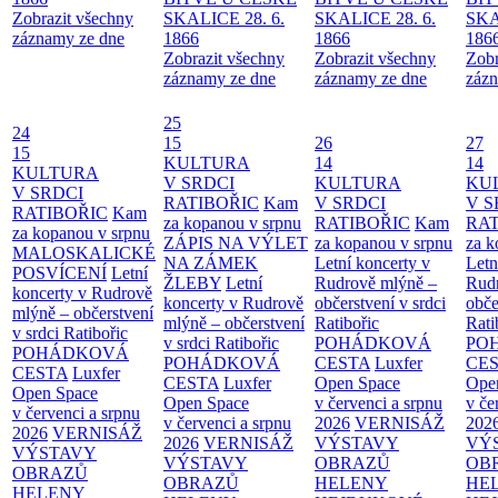
Zobrazit všechny
SKALICE 28. 6.
SKALICE 28. 6.
SKA
záznamy ze dne
1866
1866
186
Zobrazit všechny
Zobrazit všechny
Zobr
záznamy ze dne
záznamy ze dne
zázn
25
24
15
26
27
15
KULTURA
14
14
KULTURA
V SRDCI
KULTURA
KU
V SRDCI
RATIBOŘIC
Kam
V SRDCI
V S
RATIBOŘIC
Kam
za kopanou v srpnu
RATIBOŘIC
Kam
RAT
za kopanou v srpnu
ZÁPIS NA VÝLET
za kopanou v srpnu
za k
MALOSKALICKÉ
NA ZÁMEK
Letní koncerty v
Letn
POSVÍCENÍ
Letní
ŽLEBY
Letní
Rudrově mlýně –
Rud
koncerty v Rudrově
koncerty v Rudrově
občerstvení v srdci
obče
mlýně – občerstvení
mlýně – občerstvení
Ratibořic
Rati
v srdci Ratibořic
v srdci Ratibořic
POHÁDKOVÁ
PO
POHÁDKOVÁ
POHÁDKOVÁ
CESTA
Luxfer
CE
CESTA
Luxfer
CESTA
Luxfer
Open Space
Ope
Open Space
Open Space
v červenci a srpnu
v če
v červenci a srpnu
v červenci a srpnu
2026
VERNISÁŽ
202
2026
VERNISÁŽ
2026
VERNISÁŽ
VÝSTAVY
VÝ
VÝSTAVY
VÝSTAVY
OBRAZŮ
OB
OBRAZŮ
OBRAZŮ
HELENY
HE
HELENY