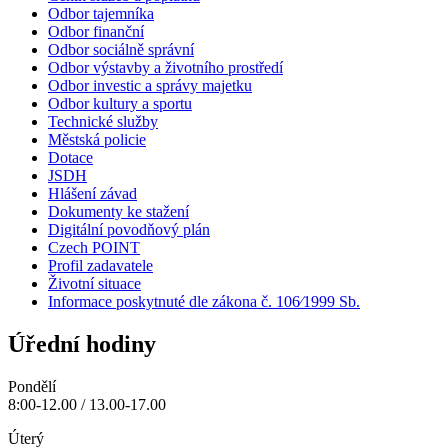
Odbor tajemníka
Odbor finanční
Odbor sociálně správní
Odbor výstavby a životního prostředí
Odbor investic a správy majetku
Odbor kultury a sportu
Technické služby
Městská policie
Dotace
JSDH
Hlášení závad
Dokumenty ke stažení
Digitální povodňový plán
Czech POINT
Profil zadavatele
Životní situace
Informace poskytnuté dle zákona č. 106⁄1999 Sb.
Úřední hodiny
Pondělí
8:00-12.00 / 13.00-17.00
Úterý