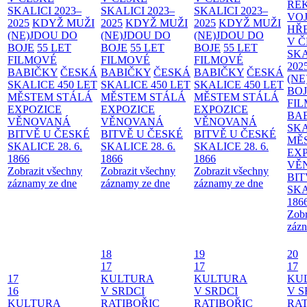
RE
SKALICI 2023–
SKALICI 2023–
SKALICI 2023–
VO
2025
KDYŽ MUŽI
2025
KDYŽ MUŽI
2025
KDYŽ MUŽI
HŘ
(NE)JDOU DO
(NE)JDOU DO
(NE)JDOU DO
V 
BOJE
55 LET
BOJE
55 LET
BOJE
55 LET
SKA
FILMOVÉ
FILMOVÉ
FILMOVÉ
202
BABIČKY
ČESKÁ
BABIČKY
ČESKÁ
BABIČKY
ČESKÁ
(NE
SKALICE 450 LET
SKALICE 450 LET
SKALICE 450 LET
BO
MĚSTEM
STÁLÁ
MĚSTEM
STÁLÁ
MĚSTEM
STÁLÁ
FI
EXPOZICE
EXPOZICE
EXPOZICE
BA
VĚNOVANÁ
VĚNOVANÁ
VĚNOVANÁ
SKA
BITVĚ U ČESKÉ
BITVĚ U ČESKÉ
BITVĚ U ČESKÉ
MĚ
SKALICE 28. 6.
SKALICE 28. 6.
SKALICE 28. 6.
EX
1866
1866
1866
VĚ
Zobrazit všechny
Zobrazit všechny
Zobrazit všechny
BIT
záznamy ze dne
záznamy ze dne
záznamy ze dne
SKA
186
Zobr
zázn
18
19
20
17
17
17
17
KULTURA
KULTURA
KU
16
V SRDCI
V SRDCI
V S
KULTURA
RATIBOŘIC
RATIBOŘIC
RAT