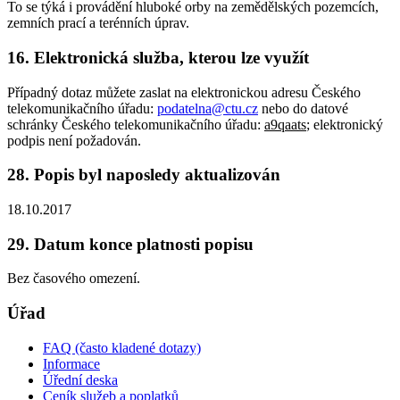
To se týká i provádění hluboké orby na zemědělských pozemcích,
zemních prací a terénních úprav.
16. Elektronická služba, kterou lze využít
Případný dotaz můžete zaslat na elektronickou adresu Českého
telekomunikačního úřadu:
podatelna@ctu.cz
nebo do datové
schránky Českého telekomunikačního úřadu:
a9qaats
; elektronický
podpis není požadován.
28. Popis byl naposledy aktualizován
18.10.2017
29. Datum konce platnosti popisu
Bez časového omezení.
Úřad
FAQ (často kladené dotazy)
Informace
Úřední deska
Ceník služeb a poplatků