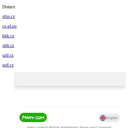
Dotace
sfzp.cz
cz-pl.eu
khk.cz
sfdi.cz
szif.cz
szif.cz