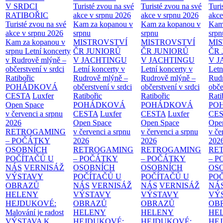
V SRDCI
Turisté zvou na své
Turisté zvou na své
Turi
RATIBOŘIC
akce v srpnu 2026
akce v srpnu 2026
akce
Turisté zvou na své
Kam za kopanou v
Kam za kopanou v
Kam
akce v srpnu 2026
srpnu
srpnu
srpn
Kam za kopanou v
MISTROVSTVÍ
MISTROVSTVÍ
MI
srpnu
Letní koncerty
ČR JUNIORŮ
ČR JUNIORŮ
ČR 
v Rudrově mlýně –
V JACHTINGU
V JACHTINGU
V 
občerstvení v srdci
Letní koncerty v
Letní koncerty v
Letn
Ratibořic
Rudrově mlýně –
Rudrově mlýně –
Rud
POHÁDKOVÁ
občerstvení v srdci
občerstvení v srdci
obče
CESTA
Luxfer
Ratibořic
Ratibořic
Rati
Open Space
POHÁDKOVÁ
POHÁDKOVÁ
PO
v červenci a srpnu
CESTA
Luxfer
CESTA
Luxfer
CE
2026
Open Space
Open Space
Ope
RETROGAMING
v červenci a srpnu
v červenci a srpnu
v če
– POČÁTKY
2026
2026
202
OSOBNÍCH
RETROGAMING
RETROGAMING
RE
POČÍTAČŮ U
– POČÁTKY
– POČÁTKY
– 
NÁS
VERNISÁŽ
OSOBNÍCH
OSOBNÍCH
OS
VÝSTAVY
POČÍTAČŮ U
POČÍTAČŮ U
PO
OBRAZŮ
NÁS
VERNISÁŽ
NÁS
VERNISÁŽ
NÁ
HELENY
VÝSTAVY
VÝSTAVY
VÝ
HEJDUKOVÉ:
OBRAZŮ
OBRAZŮ
OB
Malování je radost
HELENY
HELENY
HE
VÝSTAVA K
HEJDUKOVÉ:
HEJDUKOVÉ:
HE