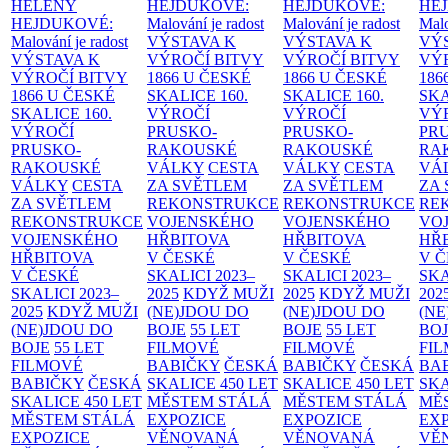
HELENY
HEJDUKOVÉ:
HEJDUKOVÉ:
HE
HEJDUKOVÉ:
Malování je radost
Malování je radost
Malo
Malování je radost
VÝSTAVA K
VÝSTAVA K
VÝ
VÝSTAVA K
VÝROČÍ BITVY
VÝROČÍ BITVY
VÝ
VÝROČÍ BITVY
1866 U ČESKÉ
1866 U ČESKÉ
186
1866 U ČESKÉ
SKALICE
160.
SKALICE
160.
SK
SKALICE
160.
VÝROČÍ
VÝROČÍ
VÝ
VÝROČÍ
PRUSKO-
PRUSKO-
PR
PRUSKO-
RAKOUSKÉ
RAKOUSKÉ
RA
RAKOUSKÉ
VÁLKY
CESTA
VÁLKY
CESTA
VÁ
VÁLKY
CESTA
ZA SVĚTLEM
ZA SVĚTLEM
ZA
ZA SVĚTLEM
REKONSTRUKCE
REKONSTRUKCE
RE
REKONSTRUKCE
VOJENSKÉHO
VOJENSKÉHO
VO
VOJENSKÉHO
HŘBITOVA
HŘBITOVA
HŘ
HŘBITOVA
V ČESKÉ
V ČESKÉ
V 
V ČESKÉ
SKALICI 2023–
SKALICI 2023–
SKA
SKALICI 2023–
2025
KDYŽ MUŽI
2025
KDYŽ MUŽI
202
2025
KDYŽ MUŽI
(NE)JDOU DO
(NE)JDOU DO
(NE
(NE)JDOU DO
BOJE
55 LET
BOJE
55 LET
BO
BOJE
55 LET
FILMOVÉ
FILMOVÉ
FI
FILMOVÉ
BABIČKY
ČESKÁ
BABIČKY
ČESKÁ
BA
BABIČKY
ČESKÁ
SKALICE 450 LET
SKALICE 450 LET
SKA
SKALICE 450 LET
MĚSTEM
STÁLÁ
MĚSTEM
STÁLÁ
MĚ
MĚSTEM
STÁLÁ
EXPOZICE
EXPOZICE
EX
EXPOZICE
VĚNOVANÁ
VĚNOVANÁ
VĚ