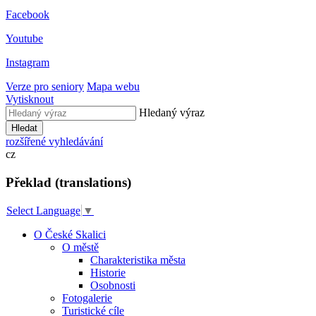
Facebook
Youtube
Instagram
Verze pro seniory
Mapa webu
Vytisknout
Hledaný výraz
Hledat
rozšířené vyhledávání
cz
Překlad (translations)
Select Language
▼
O České Skalici
O městě
Charakteristika města
Historie
Osobnosti
Fotogalerie
Turistické cíle