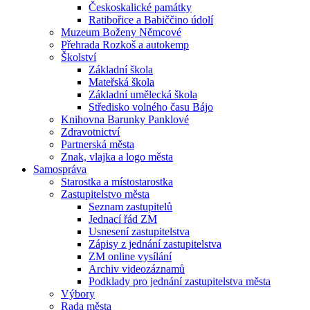
Českoskalické památky
Ratibořice a Babiččino údolí
Muzeum Boženy Němcové
Přehrada Rozkoš a autokemp
Školství
Základní škola
Mateřská škola
Základní umělecká škola
Středisko volného času Bájo
Knihovna Barunky Panklové
Zdravotnictví
Partnerská města
Znak, vlajka a logo města
Samospráva
Starostka a místostarostka
Zastupitelstvo města
Seznam zastupitelů
Jednací řád ZM
Usnesení zastupitelstva
Zápisy z jednání zastupitelstva
ZM online vysílání
Archiv videozáznamů
Podklady pro jednání zastupitelstva města
Výbory
Rada města