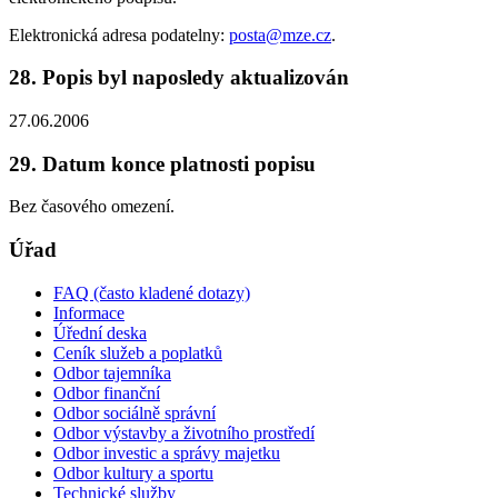
Elektronická adresa podatelny:
posta@mze.cz
.
28. Popis byl naposledy aktualizován
27.06.2006
29. Datum konce platnosti popisu
Bez časového omezení.
Úřad
FAQ (často kladené dotazy)
Informace
Úřední deska
Ceník služeb a poplatků
Odbor tajemníka
Odbor finanční
Odbor sociálně správní
Odbor výstavby a životního prostředí
Odbor investic a správy majetku
Odbor kultury a sportu
Technické služby