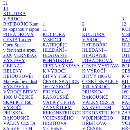
31
13
KULTURA
V SRDCI
3
RATIBOŘIC
Kam
1
2
12
za kopanou v srpnu
11
11
KU
POHÁDKOVÁ
KULTURA
KULTURA
V S
CESTA
Luxfer
V SRDCI
V SRDCI
RAT
Open Space
RATIBOŘIC
RATIBOŘIC
HLE
v červenci a srpnu
HLEDÁNÍ –
HLEDÁNÍ –
HĽ
2026
VERNISÁŽ
HĽADANIE
HĽADANIE
OT
VÝSTAVY
POHÁDKOVÁ
POHÁDKOVÁ
DV
OBRAZŮ
CESTA
VÝSTAVA
CESTA
VÝSTAVA
PO
HELENY
K VÝROČÍ
K VÝROČÍ
CE
HEJDUKOVÉ:
BITVY 1866 U
BITVY 1866 U
K 
Malování je radost
ČESKÉ SKALICE
ČESKÉ SKALICE
BIT
VÝSTAVA K
160. VÝROČÍ
160. VÝROČÍ
ČES
VÝROČÍ BITVY
PRUSKO-
PRUSKO-
160
1866 U ČESKÉ
RAKOUSKÉ
RAKOUSKÉ
PR
SKALICE
160.
VÁLKY
CESTA
VÁLKY
CESTA
RA
VÝROČÍ
ZA SVĚTLEM
ZA SVĚTLEM
VÁ
PRUSKO-
REKONSTRUKCE
REKONSTRUKCE
ZA
RAKOUSKÉ
VOJENSKÉHO
VOJENSKÉHO
RE
VÁLKY
CESTA
HŘBITOVA
HŘBITOVA
VO
ZA SVĚTLEM
V ČESKÉ
V ČESKÉ
HŘ