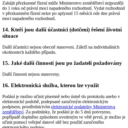
Zahájit přezkumné řízení může Ministerstvo zemědělství nejpozději
do 1 roku od právní moci napadeného rozhodnutí. Vydat rozhodnutí
v přezkumném řízení nelze po uplynutí 15 měsíců ode dne právní
moci napadeného rozhodnutí.
14. Kteří jsou další účastníci (dotčení) řešení životní
situace
Další účastníci nejsou obecně stanoveni. Záleží na individuálních
okolnostech každého případu.
15. Jaké další činnosti jsou po žadateli požadovány
Další činnosti nejsou stanoveny.
16. Elektronická služba, kterou lze využít
Podání je možno učinit písemně nebo ústně do protokolu anebo v
elektronické podobě, podepsané zaručeným elektronickým
podpisem, prostřednictvím
elektronické podatelny Ministerstva
zemědělství
. Za podmínky, že podání je do 5 dnů potvrzeno,
popřípadě doplněno způsobem uvedeným ve větě první, je možno je
učinit pomocí veřejné datové sítě bez použití zaručeného
elektronického podpisu.