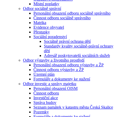
Místní poplatky
Odbor sociálně správní
Personální obsazení odboru sociálně správního
Činnost odboru sociálně správního
Matrika
Evidence obyvatel
Přestupky
Sociální poradenství
Sociálně právní ochrana dětí
Standardy kvality sociálně-právní ochrany
dětí
Adresář poskytovatelů sociálních služeb
Odbor výstavby a životního prostředí
Personální obsazení odboru výstavby a ŽP
Činnost odboru výstavby a ŽP
Územní plán
Formuláře a dokumenty ke stažení
Odbor investic a správy majetku
Personální obsazení OISM
Činnost odboru
Investiční akce
Správa budov
Seznam památek v katastru města Česká Skalice
Pozemky
Formuláře a dokumenty ke stažení