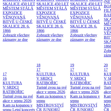
(NE
SKALICE 450 LET
SKALICE 450 LET
SKALICE 450 LET
BO
MĚSTEM
STÁLÁ
MĚSTEM
STÁLÁ
MĚSTEM
STÁLÁ
FI
EXPOZICE
EXPOZICE
EXPOZICE
BA
VĚNOVANÁ
VĚNOVANÁ
VĚNOVANÁ
SKA
BITVĚ U ČESKÉ
BITVĚ U ČESKÉ
BITVĚ U ČESKÉ
MĚ
SKALICE 28. 6.
SKALICE 28. 6.
SKALICE 28. 6.
EX
1866
1866
1866
VĚ
Zobrazit všechny
Zobrazit všechny
Zobrazit všechny
BIT
záznamy ze dne
záznamy ze dne
záznamy ze dne
SKA
186
Zobr
zázn
18
19
20
17
17
17
17
KULTURA
KULTURA
KU
16
V SRDCI
V SRDCI
V S
KULTURA
RATIBOŘIC
RATIBOŘIC
RAT
V SRDCI
Turisté zvou na své
Turisté zvou na své
Turi
RATIBOŘIC
akce v srpnu 2026
akce v srpnu 2026
akce
Turisté zvou na své
Kam za kopanou v
Kam za kopanou v
Kam
akce v srpnu 2026
srpnu
srpnu
srpn
Kam za kopanou v
MISTROVSTVÍ
MISTROVSTVÍ
MI
srpnu
Letní koncerty
ČR JUNIORŮ
ČR JUNIORŮ
ČR 