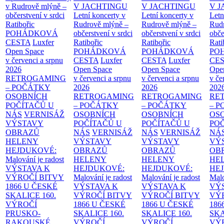
v Rudrově mlýně –
V JACHTINGU
V JACHTINGU
V 
občerstvení v srdci
Letní koncerty v
Letní koncerty v
Letn
Ratibořic
Rudrově mlýně –
Rudrově mlýně –
Rud
POHÁDKOVÁ
občerstvení v srdci
občerstvení v srdci
obče
CESTA
Luxfer
Ratibořic
Ratibořic
Rati
Open Space
POHÁDKOVÁ
POHÁDKOVÁ
PO
v červenci a srpnu
CESTA
Luxfer
CESTA
Luxfer
CE
2026
Open Space
Open Space
Ope
RETROGAMING
v červenci a srpnu
v červenci a srpnu
v če
– POČÁTKY
2026
2026
202
OSOBNÍCH
RETROGAMING
RETROGAMING
RE
POČÍTAČŮ U
– POČÁTKY
– POČÁTKY
– 
NÁS
VERNISÁŽ
OSOBNÍCH
OSOBNÍCH
OS
VÝSTAVY
POČÍTAČŮ U
POČÍTAČŮ U
PO
OBRAZŮ
NÁS
VERNISÁŽ
NÁS
VERNISÁŽ
NÁ
HELENY
VÝSTAVY
VÝSTAVY
VÝ
HEJDUKOVÉ:
OBRAZŮ
OBRAZŮ
OB
Malování je radost
HELENY
HELENY
HE
VÝSTAVA K
HEJDUKOVÉ:
HEJDUKOVÉ:
HE
VÝROČÍ BITVY
Malování je radost
Malování je radost
Malo
1866 U ČESKÉ
VÝSTAVA K
VÝSTAVA K
VÝ
SKALICE
160.
VÝROČÍ BITVY
VÝROČÍ BITVY
VÝ
VÝROČÍ
1866 U ČESKÉ
1866 U ČESKÉ
186
PRUSKO-
SKALICE
160.
SKALICE
160.
SK
RAKOUSKÉ
VÝROČÍ
VÝROČÍ
VÝ