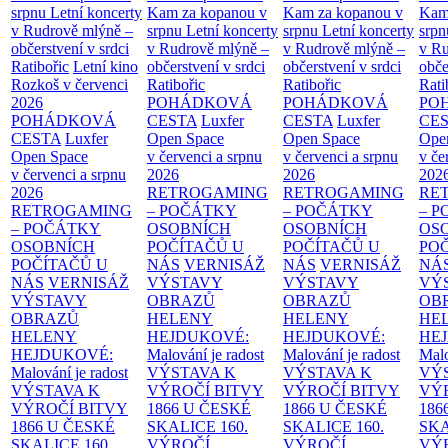
srpnu
Letní koncerty
Kam za kopanou v
Kam za kopanou v
Kam
v Rudrově mlýně –
srpnu
Letní koncerty
srpnu
Letní koncerty
srp
občerstvení v srdci
v Rudrově mlýně –
v Rudrově mlýně –
v Ru
Ratibořic
Letní kino
občerstvení v srdci
občerstvení v srdci
obče
Rozkoš v červenci
Ratibořic
Ratibořic
Rati
2026
POHÁDKOVÁ
POHÁDKOVÁ
PO
POHÁDKOVÁ
CESTA
Luxfer
CESTA
Luxfer
CE
CESTA
Luxfer
Open Space
Open Space
Ope
Open Space
v červenci a srpnu
v červenci a srpnu
v če
v červenci a srpnu
2026
2026
202
2026
RETROGAMING
RETROGAMING
RE
RETROGAMING
– POČÁTKY
– POČÁTKY
– 
– POČÁTKY
OSOBNÍCH
OSOBNÍCH
OS
OSOBNÍCH
POČÍTAČŮ U
POČÍTAČŮ U
PO
POČÍTAČŮ U
NÁS
VERNISÁŽ
NÁS
VERNISÁŽ
NÁ
NÁS
VERNISÁŽ
VÝSTAVY
VÝSTAVY
VÝ
VÝSTAVY
OBRAZŮ
OBRAZŮ
OB
OBRAZŮ
HELENY
HELENY
HE
HELENY
HEJDUKOVÉ:
HEJDUKOVÉ:
HE
HEJDUKOVÉ:
Malování je radost
Malování je radost
Malo
Malování je radost
VÝSTAVA K
VÝSTAVA K
VÝ
VÝSTAVA K
VÝROČÍ BITVY
VÝROČÍ BITVY
VÝ
VÝROČÍ BITVY
1866 U ČESKÉ
1866 U ČESKÉ
186
1866 U ČESKÉ
SKALICE
160.
SKALICE
160.
SK
SKALICE
160.
VÝROČÍ
VÝROČÍ
VÝ