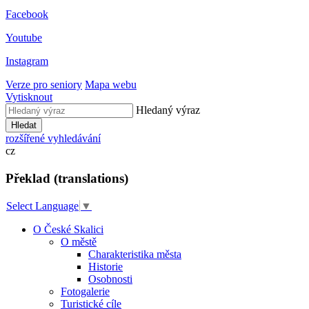
Facebook
Youtube
Instagram
Verze pro seniory
Mapa webu
Vytisknout
Hledaný výraz
Hledat
rozšířené vyhledávání
cz
Překlad (translations)
Select Language
▼
O České Skalici
O městě
Charakteristika města
Historie
Osobnosti
Fotogalerie
Turistické cíle