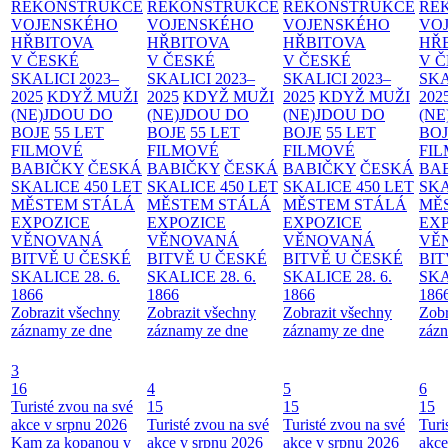
REKONSTRUKCE
REKONSTRUKCE
REKONSTRUKCE
RE
VOJENSKÉHO
VOJENSKÉHO
VOJENSKÉHO
VO
HŘBITOVA
HŘBITOVA
HŘBITOVA
HŘ
V ČESKÉ
V ČESKÉ
V ČESKÉ
V 
SKALICI 2023–
SKALICI 2023–
SKALICI 2023–
SKA
2025
KDYŽ MUŽI
2025
KDYŽ MUŽI
2025
KDYŽ MUŽI
202
(NE)JDOU DO
(NE)JDOU DO
(NE)JDOU DO
(NE
BOJE
55 LET
BOJE
55 LET
BOJE
55 LET
BO
FILMOVÉ
FILMOVÉ
FILMOVÉ
FI
BABIČKY
ČESKÁ
BABIČKY
ČESKÁ
BABIČKY
ČESKÁ
BA
SKALICE 450 LET
SKALICE 450 LET
SKALICE 450 LET
SKA
MĚSTEM
STÁLÁ
MĚSTEM
STÁLÁ
MĚSTEM
STÁLÁ
MĚ
EXPOZICE
EXPOZICE
EXPOZICE
EX
VĚNOVANÁ
VĚNOVANÁ
VĚNOVANÁ
VĚ
BITVĚ U ČESKÉ
BITVĚ U ČESKÉ
BITVĚ U ČESKÉ
BIT
SKALICE 28. 6.
SKALICE 28. 6.
SKALICE 28. 6.
SKA
1866
1866
1866
186
Zobrazit všechny
Zobrazit všechny
Zobrazit všechny
Zobr
záznamy ze dne
záznamy ze dne
záznamy ze dne
zázn
3
16
4
5
6
Turisté zvou na své
15
15
15
akce v srpnu 2026
Turisté zvou na své
Turisté zvou na své
Turi
Kam za kopanou v
akce v srpnu 2026
akce v srpnu 2026
akce