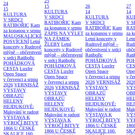
25
24
15
26
27
15
KULTURA
14
14
KULTURA
V SRDCI
KULTURA
KU
V SRDCI
RATIBOŘIC
Kam
V SRDCI
V S
RATIBOŘIC
Kam
za kopanou v srpnu
RATIBOŘIC
Kam
RAT
za kopanou v srpnu
ZÁPIS NA VÝLET
za kopanou v srpnu
za k
MALOSKALICKÉ
NA ZÁMEK
Letní koncerty v
Letn
POSVÍCENÍ
Letní
ŽLEBY
Letní
Rudrově mlýně –
Rud
koncerty v Rudrově
koncerty v Rudrově
občerstvení v srdci
obče
mlýně – občerstvení
mlýně – občerstvení
Ratibořic
Rati
v srdci Ratibořic
v srdci Ratibořic
POHÁDKOVÁ
PO
POHÁDKOVÁ
POHÁDKOVÁ
CESTA
Luxfer
CE
CESTA
Luxfer
CESTA
Luxfer
Open Space
Ope
Open Space
Open Space
v červenci a srpnu
v če
v červenci a srpnu
v červenci a srpnu
2026
VERNISÁŽ
202
2026
VERNISÁŽ
2026
VERNISÁŽ
VÝSTAVY
VÝ
VÝSTAVY
VÝSTAVY
OBRAZŮ
OB
OBRAZŮ
OBRAZŮ
HELENY
HE
HELENY
HELENY
HEJDUKOVÉ:
HE
HEJDUKOVÉ:
HEJDUKOVÉ:
Malování je radost
Malo
Malování je radost
Malování je radost
VÝSTAVA K
VÝ
VÝSTAVA K
VÝSTAVA K
VÝROČÍ BITVY
VÝ
VÝROČÍ BITVY
VÝROČÍ BITVY
1866 U ČESKÉ
186
1866 U ČESKÉ
1866 U ČESKÉ
SKALICE
160.
SK
SKALICE
160.