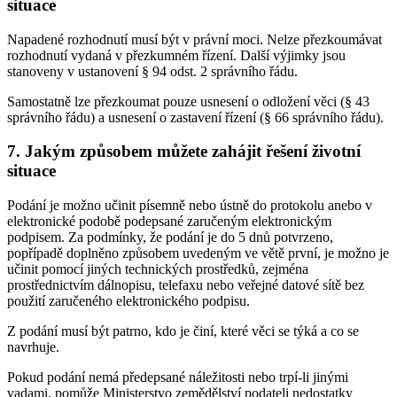
situace
Napadené rozhodnutí musí být v právní moci. Nelze přezkoumávat
rozhodnutí vydaná v přezkumném řízení. Další výjimky jsou
stanoveny v ustanovení § 94 odst. 2 správního řádu.
Samostatně lze přezkoumat pouze usnesení o odložení věci (§ 43
správního řádu) a usnesení o zastavení řízení (§ 66 správního řádu).
7. Jakým způsobem můžete zahájit řešení životní
situace
Podání je možno učinit písemně nebo ústně do protokolu anebo v
elektronické podobě podepsané zaručeným elektronickým
podpisem. Za podmínky, že podání je do 5 dnů potvrzeno,
popřípadě doplněno způsobem uvedeným ve větě první, je možno je
učinit pomocí jiných technických prostředků, zejména
prostřednictvím dálnopisu, telefaxu nebo veřejné datové sítě bez
použití zaručeného elektronického podpisu.
Z podání musí být patrno, kdo je činí, které věci se týká a co se
navrhuje.
Pokud podání nemá předepsané náležitosti nebo trpí-li jinými
vadami, pomůže Ministerstvo zemědělství podateli nedostatky