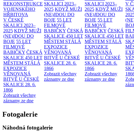
REKONSTRUKCE
SKALICI 2023–
SKALICI 2023–
V 
VOJENSKÉHO
2025
KDYŽ MUŽI
2025
KDYŽ MUŽI
SKA
HŘBITOVA
(NE)JDOU DO
(NE)JDOU DO
202
V ČESKÉ
BOJE
55 LET
BOJE
55 LET
(NE
SKALICI 2023–
FILMOVÉ
FILMOVÉ
BO
2025
KDYŽ MUŽI
BABIČKY
ČESKÁ
BABIČKY
ČESKÁ
FI
(NE)JDOU DO
SKALICE 450 LET
SKALICE 450 LET
BA
BOJE
55 LET
MĚSTEM
STÁLÁ
MĚSTEM
STÁLÁ
SKA
FILMOVÉ
EXPOZICE
EXPOZICE
MĚ
BABIČKY
ČESKÁ
VĚNOVANÁ
VĚNOVANÁ
EX
SKALICE 450 LET
BITVĚ U ČESKÉ
BITVĚ U ČESKÉ
VĚ
MĚSTEM
STÁLÁ
SKALICE 28. 6.
SKALICE 28. 6.
BIT
EXPOZICE
1866
1866
SKA
VĚNOVANÁ
Zobrazit všechny
Zobrazit všechny
186
BITVĚ U ČESKÉ
záznamy ze dne
záznamy ze dne
Zobr
SKALICE 28. 6.
zázn
1866
Zobrazit všechny
záznamy ze dne
Fotogalerie
Náhodná fotogalerie