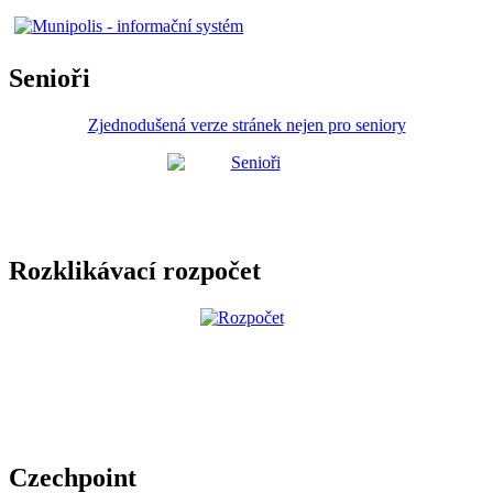
Senioři
Zjednodušená verze stránek nejen pro seniory
Rozklikávací rozpočet
Czechpoint