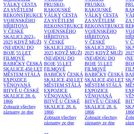
VÁLKY
CESTA
PRUSKO-
PRUSKO-
PR
ZA SVĚTLEM
RAKOUSKÉ
RAKOUSKÉ
RA
REKONSTRUKCE
VÁLKY
CESTA
VÁLKY
CESTA
VÁ
VOJENSKÉHO
ZA SVĚTLEM
ZA SVĚTLEM
ZA
HŘBITOVA
REKONSTRUKCE
REKONSTRUKCE
RE
V ČESKÉ
VOJENSKÉHO
VOJENSKÉHO
VO
SKALICI 2023–
HŘBITOVA
HŘBITOVA
HŘ
2025
KDYŽ MUŽI
V ČESKÉ
V ČESKÉ
V 
(NE)JDOU DO
SKALICI 2023–
SKALICI 2023–
SKA
BOJE
55 LET
2025
KDYŽ MUŽI
2025
KDYŽ MUŽI
202
FILMOVÉ
(NE)JDOU DO
(NE)JDOU DO
(NE
BABIČKY
ČESKÁ
BOJE
55 LET
BOJE
55 LET
BO
SKALICE 450 LET
FILMOVÉ
FILMOVÉ
FI
MĚSTEM
STÁLÁ
BABIČKY
ČESKÁ
BABIČKY
ČESKÁ
BA
EXPOZICE
SKALICE 450 LET
SKALICE 450 LET
SKA
VĚNOVANÁ
MĚSTEM
STÁLÁ
MĚSTEM
STÁLÁ
MĚ
BITVĚ U ČESKÉ
EXPOZICE
EXPOZICE
EX
SKALICE 28. 6.
VĚNOVANÁ
VĚNOVANÁ
VĚ
1866
BITVĚ U ČESKÉ
BITVĚ U ČESKÉ
BIT
Zobrazit všechny
SKALICE 28. 6.
SKALICE 28. 6.
SKA
záznamy ze dne
1866
1866
186
Zobrazit všechny
Zobrazit všechny
Zobr
záznamy ze dne
záznamy ze dne
zázn