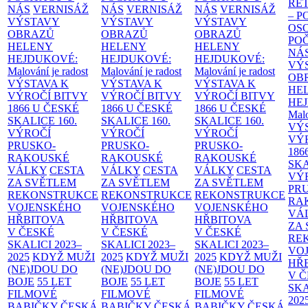
RE
NÁS
VERNISÁŽ
NÁS
VERNISÁŽ
NÁS
VERNISÁŽ
– 
VÝSTAVY
VÝSTAVY
VÝSTAVY
OS
OBRAZŮ
OBRAZŮ
OBRAZŮ
PO
HELENY
HELENY
HELENY
NÁ
HEJDUKOVÉ:
HEJDUKOVÉ:
HEJDUKOVÉ:
VÝ
Malování je radost
Malování je radost
Malování je radost
OB
VÝSTAVA K
VÝSTAVA K
VÝSTAVA K
HE
VÝROČÍ BITVY
VÝROČÍ BITVY
VÝROČÍ BITVY
HE
1866 U ČESKÉ
1866 U ČESKÉ
1866 U ČESKÉ
Malo
SKALICE
160.
SKALICE
160.
SKALICE
160.
VÝ
VÝROČÍ
VÝROČÍ
VÝROČÍ
VÝ
PRUSKO-
PRUSKO-
PRUSKO-
186
RAKOUSKÉ
RAKOUSKÉ
RAKOUSKÉ
SK
VÁLKY
CESTA
VÁLKY
CESTA
VÁLKY
CESTA
VÝ
ZA SVĚTLEM
ZA SVĚTLEM
ZA SVĚTLEM
PR
REKONSTRUKCE
REKONSTRUKCE
REKONSTRUKCE
RA
VOJENSKÉHO
VOJENSKÉHO
VOJENSKÉHO
VÁ
HŘBITOVA
HŘBITOVA
HŘBITOVA
ZA
V ČESKÉ
V ČESKÉ
V ČESKÉ
RE
SKALICI 2023–
SKALICI 2023–
SKALICI 2023–
VO
2025
KDYŽ MUŽI
2025
KDYŽ MUŽI
2025
KDYŽ MUŽI
HŘ
(NE)JDOU DO
(NE)JDOU DO
(NE)JDOU DO
V 
BOJE
55 LET
BOJE
55 LET
BOJE
55 LET
SKA
FILMOVÉ
FILMOVÉ
FILMOVÉ
202
BABIČKY
ČESKÁ
BABIČKY
ČESKÁ
BABIČKY
ČESKÁ