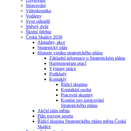
Ubytování
Stravování
Videokronika
Vodárny
Svoz odpadů
Sběrný dvůr
Školní jídelna
Česká Skalice 2030
Aktuality, akce
Strategický plán
Historie vzniku strategického plánu
Základní informace o Strategickém plánu
Harmonogram prací
Výstupy práce
Podklady
Kontakty
Řídicí skupina
Kontaktní osoba
Pracovní skupiny
Komise pro zpracování
Strategického plánu
Akční plán města
Plán rozvoje sportu
Řídící skupina Strategického plánu města Česká
Skalice