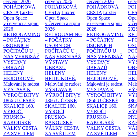
červenci 2026
červenci 2026
červenci 2026
červ
POHÁDKOVÁ
POHÁDKOVÁ
POHÁDKOVÁ
PO
CESTA
Luxfer
CESTA
Luxfer
CESTA
Luxfer
CE
Open Space
Open Space
Open Space
Ope
v červenci a srpnu
v červenci a srpnu
v červenci a srpnu
v če
2026
2026
2026
202
RETROGAMING
RETROGAMING
RETROGAMING
RE
– POČÁTKY
– POČÁTKY
– POČÁTKY
– 
OSOBNÍCH
OSOBNÍCH
OSOBNÍCH
OS
POČÍTAČŮ U
POČÍTAČŮ U
POČÍTAČŮ U
PO
NÁS
VERNISÁŽ
NÁS
VERNISÁŽ
NÁS
VERNISÁŽ
NÁ
VÝSTAVY
VÝSTAVY
VÝSTAVY
VÝ
OBRAZŮ
OBRAZŮ
OBRAZŮ
OB
HELENY
HELENY
HELENY
HE
HEJDUKOVÉ:
HEJDUKOVÉ:
HEJDUKOVÉ:
HE
Malování je radost
Malování je radost
Malování je radost
Malo
VÝSTAVA K
VÝSTAVA K
VÝSTAVA K
VÝ
VÝROČÍ BITVY
VÝROČÍ BITVY
VÝROČÍ BITVY
VÝ
1866 U ČESKÉ
1866 U ČESKÉ
1866 U ČESKÉ
186
SKALICE
160.
SKALICE
160.
SKALICE
160.
SK
VÝROČÍ
VÝROČÍ
VÝROČÍ
VÝ
PRUSKO-
PRUSKO-
PRUSKO-
PR
RAKOUSKÉ
RAKOUSKÉ
RAKOUSKÉ
RA
VÁLKY
CESTA
VÁLKY
CESTA
VÁLKY
CESTA
VÁ
ZA SVĚTLEM
ZA SVĚTLEM
ZA SVĚTLEM
ZA