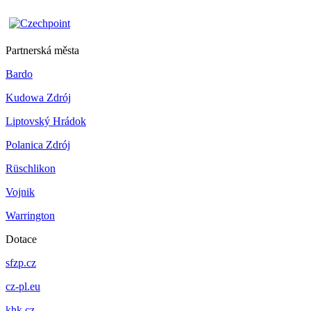
Partnerská města
Bardo
Kudowa Zdrój
Liptovský Hrádok
Polanica Zdrój
Rüschlikon
Vojnik
Warrington
Dotace
sfzp.cz
cz-pl.eu
khk.cz