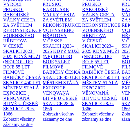
VÝROČÍ
PRUSKO-
PRUSKO-
PR
PRUSKO-
RAKOUSKÉ
RAKOUSKÉ
RA
RAKOUSKÉ
VÁLKY
CESTA
VÁLKY
CESTA
VÁ
VÁLKY
CESTA
ZA SVĚTLEM
ZA SVĚTLEM
ZA
ZA SVĚTLEM
REKONSTRUKCE
REKONSTRUKCE
RE
REKONSTRUKCE
VOJENSKÉHO
VOJENSKÉHO
VO
VOJENSKÉHO
HŘBITOVA
HŘBITOVA
HŘ
HŘBITOVA
V ČESKÉ
V ČESKÉ
V 
V ČESKÉ
SKALICI 2023–
SKALICI 2023–
SKA
SKALICI 2023–
2025
KDYŽ MUŽI
2025
KDYŽ MUŽI
202
2025
KDYŽ MUŽI
(NE)JDOU DO
(NE)JDOU DO
(NE
(NE)JDOU DO
BOJE
55 LET
BOJE
55 LET
BO
BOJE
55 LET
FILMOVÉ
FILMOVÉ
FI
FILMOVÉ
BABIČKY
ČESKÁ
BABIČKY
ČESKÁ
BA
BABIČKY
ČESKÁ
SKALICE 450 LET
SKALICE 450 LET
SKA
SKALICE 450 LET
MĚSTEM
STÁLÁ
MĚSTEM
STÁLÁ
MĚ
MĚSTEM
STÁLÁ
EXPOZICE
EXPOZICE
EX
EXPOZICE
VĚNOVANÁ
VĚNOVANÁ
VĚ
VĚNOVANÁ
BITVĚ U ČESKÉ
BITVĚ U ČESKÉ
BIT
BITVĚ U ČESKÉ
SKALICE 28. 6.
SKALICE 28. 6.
SKA
SKALICE 28. 6.
1866
1866
186
1866
Zobrazit všechny
Zobrazit všechny
Zobr
Zobrazit všechny
záznamy ze dne
záznamy ze dne
zázn
záznamy ze dne