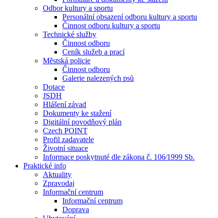
Odbor kultury a sportu
Personální obsazení odboru kultury a sportu
Činnost odboru kultury a sportu
Technické služby
Činnost odboru
Ceník služeb a prací
Městská policie
Činnost odboru
Galerie nalezených psů
Dotace
JSDH
Hlášení závad
Dokumenty ke stažení
Digitální povodňový plán
Czech POINT
Profil zadavatele
Životní situace
Informace poskytnuté dle zákona č. 106⁄1999 Sb.
Praktické info
Aktuality
Zpravodaj
Informační centrum
Informační centrum
Doprava