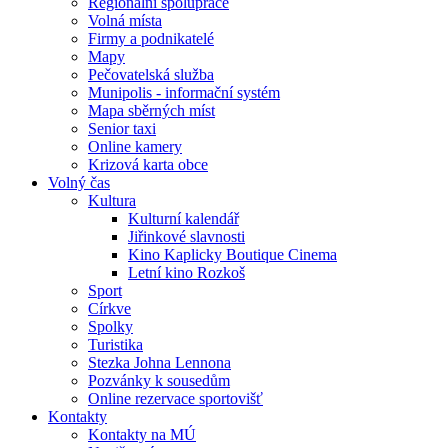
Regionální spolupráce
Volná místa
Firmy a podnikatelé
Mapy
Pečovatelská služba
Munipolis - informační systém
Mapa sběrných míst
Senior taxi
Online kamery
Krizová karta obce
Volný čas
Kultura
Kulturní kalendář
Jiřinkové slavnosti
Kino Kaplicky Boutique Cinema
Letní kino Rozkoš
Sport
Církve
Spolky
Turistika
Stezka Johna Lennona
Pozvánky k sousedům
Online rezervace sportovišť
Kontakty
Kontakty na MÚ