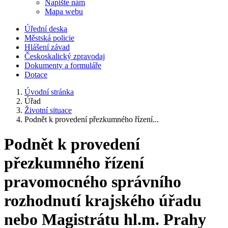
Napište nám
Mapa webu
Úřední deska
Městská policie
Hlášení závad
Českoskalický zpravodaj
Dokumenty a formuláře
Dotace
Úvodní stránka
Úřad
Životní situace
Podnět k provedení přezkumného řízení...
Podnět k provedení
přezkumného řízení
pravomocného správního
rozhodnutí krajského úřadu
nebo Magistrátu hl.m. Prahy