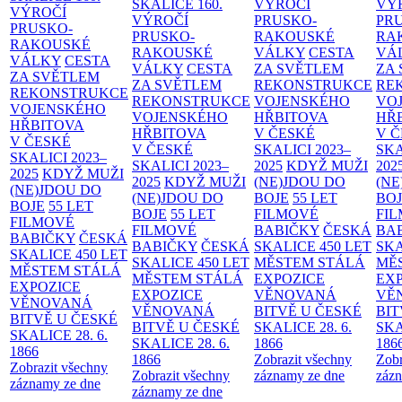
SKALICE
160.
VÝROČÍ
VÝ
VÝROČÍ
VÝROČÍ
PRUSKO-
PR
PRUSKO-
PRUSKO-
RAKOUSKÉ
RA
RAKOUSKÉ
RAKOUSKÉ
VÁLKY
CESTA
VÁ
VÁLKY
CESTA
VÁLKY
CESTA
ZA SVĚTLEM
ZA
ZA SVĚTLEM
ZA SVĚTLEM
REKONSTRUKCE
RE
REKONSTRUKCE
REKONSTRUKCE
VOJENSKÉHO
VO
VOJENSKÉHO
VOJENSKÉHO
HŘBITOVA
HŘ
HŘBITOVA
HŘBITOVA
V ČESKÉ
V 
V ČESKÉ
V ČESKÉ
SKALICI 2023–
SKA
SKALICI 2023–
SKALICI 2023–
2025
KDYŽ MUŽI
202
2025
KDYŽ MUŽI
2025
KDYŽ MUŽI
(NE)JDOU DO
(NE
(NE)JDOU DO
(NE)JDOU DO
BOJE
55 LET
BO
BOJE
55 LET
BOJE
55 LET
FILMOVÉ
FI
FILMOVÉ
FILMOVÉ
BABIČKY
ČESKÁ
BA
BABIČKY
ČESKÁ
BABIČKY
ČESKÁ
SKALICE 450 LET
SKA
SKALICE 450 LET
SKALICE 450 LET
MĚSTEM
STÁLÁ
MĚ
MĚSTEM
STÁLÁ
MĚSTEM
STÁLÁ
EXPOZICE
EX
EXPOZICE
EXPOZICE
VĚNOVANÁ
VĚ
VĚNOVANÁ
VĚNOVANÁ
BITVĚ U ČESKÉ
BIT
BITVĚ U ČESKÉ
BITVĚ U ČESKÉ
SKALICE 28. 6.
SKA
SKALICE 28. 6.
SKALICE 28. 6.
1866
186
1866
1866
Zobrazit všechny
Zobr
Zobrazit všechny
Zobrazit všechny
záznamy ze dne
zázn
záznamy ze dne
záznamy ze dne