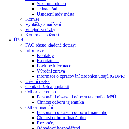
Seznam radních
Jednací řád
Usnesení rady města
Komise
Vyhlášky a nařízení
Veřejné zakázky
Kontrola a stížnosti
Úřad
FAQ (často kladené dotazy)
Informace
Kontakty
E-podatelna
Povinné informace
Výroční zpráva
Informace o zpracování osobních údajů (GDPR)
Úřední deska
Ceník služeb a poplatků
Odbor tajemníka
Personální obsazení odboru tajemníka MěÚ
Činnost odboru tajemníka
Odbor finanční
Personální obsazení odboru finančního
Činnost odboru finančního
Rozpočty
Odpadové hospodářství